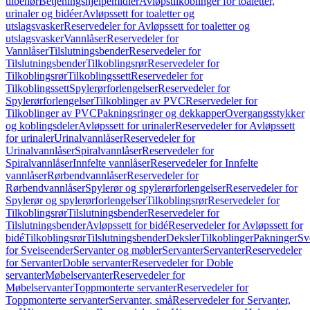
tilbehør
Betjeningshjelpemidler
Avløpstilkoblinger for toaletter,
urinaler og bidéer
Avløpssett for toaletter og
utslagsvasker
Reservedeler for Avløpssett for toaletter og
utslagsvasker
Vannlåser
Reservedeler for
Vannlåser
Tilslutningsbender
Reservedeler for
Tilslutningsbender
Tilkoblingsrør
Reservedeler for
Tilkoblingsrør
Tilkoblingssett
Reservedeler for
Tilkoblingssett
Spylerørforlengelser
Reservedeler for
Spylerørforlengelser
Tilkoblinger av PVC
Reservedeler for
Tilkoblinger av PVC
Pakningsringer og dekkapper
Overgangsstykker
og koblingsdeler
Avløpssett for urinaler
Reservedeler for Avløpssett
for urinaler
Urinalvannlåser
Reservedeler for
Urinalvannlåser
Spiralvannlåser
Reservedeler for
Spiralvannlåser
Innfelte vannlåser
Reservedeler for Innfelte
vannlåser
Rørbendvannlåser
Reservedeler for
Rørbendvannlåser
Spylerør og spylerørforlengelser
Reservedeler for
Spylerør og spylerørforlengelser
Tilkoblingsrør
Reservedeler for
Tilkoblingsrør
Tilslutningsbender
Reservedeler for
Tilslutningsbender
Avløpssett for bidé
Reservedeler for Avløpssett for
bidé
Tilkoblingsrør
Tilslutningsbender
Deksler
Tilkoblinger
Pakninger
Sv
for Sveiseender
Servanter og møbler
Servanter
Servanter
Reservedeler
for Servanter
Doble servanter
Reservedeler for Doble
servanter
Møbelservanter
Reservedeler for
Møbelservanter
Toppmonterte servanter
Reservedeler for
Toppmonterte servanter
Servanter, små
Reservedeler for Servanter,