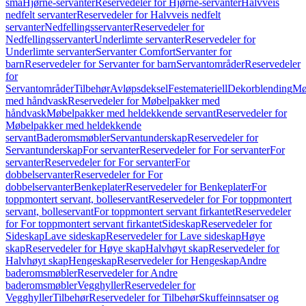
små
Hjørne-servanter
Reservedeler for Hjørne-servanter
Halvveis
nedfelt servanter
Reservedeler for Halvveis nedfelt
servanter
Nedfellingsservanter
Reservedeler for
Nedfellingsservanter
Underlimte servanter
Reservedeler for
Underlimte servanter
Servanter Comfort
Servanter for
barn
Reservedeler for Servanter for barn
Servantområder
Reservedeler
for
Servantområder
Tilbehør
Avløpsdeksel
Festemateriell
Dekorblending
Mø
med håndvask
Reservedeler for Møbelpakker med
håndvask
Møbelpakker med heldekkende servant
Reservedeler for
Møbelpakker med heldekkende
servant
Baderomsmøbler
Servantunderskap
Reservedeler for
Servantunderskap
For servanter
Reservedeler for For servanter
For
servanter
Reservedeler for For servanter
For
dobbelservanter
Reservedeler for For
dobbelservanter
Benkeplater
Reservedeler for Benkeplater
For
toppmontert servant, bolleservant
Reservedeler for For toppmontert
servant, bolleservant
For toppmontert servant firkantet
Reservedeler
for For toppmontert servant firkantet
Sideskap
Reservedeler for
Sideskap
Lave sideskap
Reservedeler for Lave sideskap
Høye
skap
Reservedeler for Høye skap
Halvhøyt skap
Reservedeler for
Halvhøyt skap
Hengeskap
Reservedeler for Hengeskap
Andre
baderomsmøbler
Reservedeler for Andre
baderomsmøbler
Vegghyller
Reservedeler for
Vegghyller
Tilbehør
Reservedeler for Tilbehør
Skuffeinnsatser og