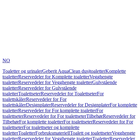
NO
Toaletter og urinaler
Geberit AquaClean dusjtoaletter
Komplette
toaletter
Reservedeler for Komplette toaletter
Vegghengte
toaletter
Reservedeler for Vegghengte toaletter
Gulvstående
toaletter
Reservedeler for Gulvstående
toaletter
Toalettseter
Reservedeler for Toalettseter
For
toalettskåler
Reservedeler for For
toalettskåler
Designplater
Reservedeler for Designplater
For komplette
toaletter
Reservedeler for For komplette toaletter
For
toalettseter
Reservedeler for For toalettseter
Tilbehør
Reservedeler for
Tilbehør
For komplette toaletter
For toalettseter
Reservedeler for For
toalettseter
For toalettseter og komplette
toaletter
Toaletter
Forbruksmateriell
Toalett og toalettseter
Vegghengte
toaletter
Reservedeler for Vegghengte toaletter
Toaletter
Reservedeler