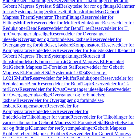
Endedeksler
Tilkoblinger
Reservedeler for Tilkoblinger
Tilbehør til
Geberit Mapress Syrefast Stål
Beskyttelse for rør og fittings
Klammer
for rør
Systempakninger
Skruesett til flensforbindelser
Geberit
Mapress Therm
Systemrør Therm
Fittings
Reservedeler for
Fittings
Muffer
Reservedeler for Muffer
Reduksjoner
Reservedeler for
Reduksjoner
Bend
Reservedeler for Bend
T-rør
Reservedeler for T-
rør
Overganger uløselige
Reservedeler for Overganger
uløselige
Overganger og forbindelser, løsbare
Reservedeler for
Overganger og forbindelser, løsbare
Kompensatorer
Reservedeler for
Kompensatorer
Endedeksler
Reservedeler for Endedeksler
Tilbehør til
Geberit Mapress Therm
Systempakninger
Skruesett til
flensforbindelser
Klammer for rør
Geberit Mapress El-Forsinket
Stål
Geberit Mapress El-Forsinket Stål
Reservedeler for Geberit
Mapress El-Forsinket Stål
Systemrør 1.0034
Systemrør
1.0215
Muffer
Reservedeler for Muffer
Reduksjoner
Reservedeler for
Reduksjoner
Bend
Reservedeler for Bend
T-rør
Reservedeler for T-
rør
Kryss
Reservedeler for Kryss
Overganger uløselige
Reservedeler
for Overganger uløselige
Overganger og forbindelser,
løsbare
Reservedeler for Overganger og forbindelser,
løsbare
Kompensatorer
Reservedeler for
Kompensatorer
Endedeksler
Reservedeler for
Endedeksler
Tilkoblinger for varme
Reservedeler for Tilkoblinger for
varme
Tilbehør for Geberit Mapress El-Forsinket Stål
Beskyttelse for
rør og fittings
Klammer for rør
Systempakninger
Geberit Mapress
Kobber
Geberit Mapress Kobber
Reservedeler for Geberit Mapress