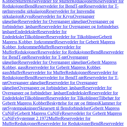
Kobber
Muffer
Reservedeler for Muffer
Reduksjoner
Reservedeler for
Reduksjoner
Bend
Reservedeler for Bend
T-rør
Reservedeler for T-
rør
Innvendig sirkulasjon
Reservedeler for Innvendig
sirkulasjon
Kryss
Reservedeler for Kryss
Overganger
uløselige
Reservedeler for Overganger uløselige
Overganger og
forbindelser, løsbare
Reservedeler for Overganger og forbindelser,
løsbare
Endedeksler
Reservedeler for
Endedeksler
Tilkoblinger
Reservedeler for Tilkoblinger
Geberit
Mapress Kobber, forkrommet
Reservedeler for Geberit Mapress
Kobber, forkrommet
Muffer
Reservedeler for
Muffer
Reduksjoner
Reservedeler for Reduksjoner
Bend
Reservedeler
for Bend
T-rør
Reservedeler for T-rør
Overganger
uløselige
Reservedeler for Overganger uløselige
Geberit Mapress
Kobber, gass
Reservedeler for Geberit Mapress Kobber,
gass
Muffer
Reservedeler for Muffer
Reduksjoner
Reservedeler for
Reduksjoner
Bend
Reservedeler for Bend
T-rør
Reservedeler for T-
rør
Overganger uløselige
Reservedeler for Overganger
uløselige
Overganger og forbindelser, løsbare
Reservedeler for
Overganger og forbindelser, løsbare
Endedeksler
Reservedeler for
Endedeksler
Tilkoblinger
Reservedeler for Tilkoblinger
Tilbehør for
Geberit Mapress Kobber
Beskyttelse for rør og fittings
Klammer for
rør
Systempakninger
Skruesett til flensforbindelser
Geberit Mapress
CuNiFe
Geberit Mapress CuNiFe
Reservedeler for Geberit Mapress
CuNiFe
Systemrør 2.1972
Muffer
Reservedeler for
Muffer
Reduksjoner
Reservedeler for Reduksjoner
Bend
Reservedeler