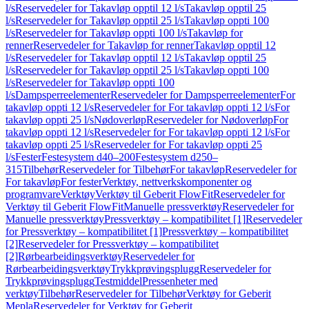
l/s
Reservedeler for Takavløp opptil 12 l/s
Takavløp opptil 25
l/s
Reservedeler for Takavløp opptil 25 l/s
Takavløp oppti 100
l/s
Reservedeler for Takavløp oppti 100 l/s
Takavløp for
renner
Reservedeler for Takavløp for renner
Takavløp opptil 12
l/s
Reservedeler for Takavløp opptil 12 l/s
Takavløp opptil 25
l/s
Reservedeler for Takavløp opptil 25 l/s
Takavløp oppti 100
l/s
Reservedeler for Takavløp oppti 100
l/s
Dampsperreelementer
Reservedeler for Dampsperreelementer
For
takavløp oppti 12 l/s
Reservedeler for For takavløp oppti 12 l/s
For
takavløp oppti 25 l/s
Nødoverløp
Reservedeler for Nødoverløp
For
takavløp oppti 12 l/s
Reservedeler for For takavløp oppti 12 l/s
For
takavløp oppti 25 l/s
Reservedeler for For takavløp oppti 25
l/s
Fester
Festesystem d40–200
Festesystem d250–
315
Tilbehør
Reservedeler for Tilbehør
For takavløp
Reservedeler for
For takavløp
For fester
Verktøy, nettverkskomponenter og
programvare
Verktøy
Verktøy til Geberit FlowFit
Reservedeler for
Verktøy til Geberit FlowFit
Manuelle pressverktøy
Reservedeler for
Manuelle pressverktøy
Pressverktøy – kompatibilitet [1]
Reservedeler
for Pressverktøy – kompatibilitet [1]
Pressverktøy – kompatibilitet
[2]
Reservedeler for Pressverktøy – kompatibilitet
[2]
Rørbearbeidingsverktøy
Reservedeler for
Rørbearbeidingsverktøy
Trykkprøvingsplugg
Reservedeler for
Trykkprøvingsplugg
Testmiddel
Pressenheter med
verktøy
Tilbehør
Reservedeler for Tilbehør
Verktøy for Geberit
Mepla
Reservedeler for Verktøy for Geberit