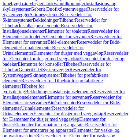
Innebygd røravbryter
T-rør
Vanntilkoplinger
Installasjons- og
skyllesystemer
Geberit Duofix
Systemvegger
Reservedeler for
Systemvegger
Skinnesystemer
Reservedeler for
Skinnesystemer
Bekledninger
Tilbehør
Reservedeler for
Tilbehør
Installasjonselementer
Reservedeler for
Installasjonselementer
Elementer for toaletter
Reservedeler for
Elementer for toaletter
Elementer for servanter
Reservedeler for
Elementer for servanter
Bidé-elementer
Reservedeler for Bidé-
elementer
Urinalelementer
Reservedeler for
Urinalelementer
Elementer for dusjer med veggavløp
Reservedeler
for Elementer for dusjer med veggavløp
Elementer for dusjer og
badekar
Elementer for konsoller
Tilbehør
Reservedeler for
Tilbehør
Geberit GIS
Systemvegger
Reservedeler for
Systemvegger
Skinnesystemer
Tilbehør for prefabrikerte
elementer
Reservedeler for Tilbehør for prefabrikerte
elementer
Tilbehør for
lydisolering
Bekledninger
Installasjonselementer
Reservedeler for
Installasjonselementer
Elementer for servanter
Reservedeler for
Elementer for servanter
Bidé-elementer
Reservedeler for Bidé-
elementer
Urinalelementer
Reservedeler for
Urinalelementer
Elementer for dusjer med veggavløp
Reservedeler
for Elementer for dusjer med veggavløp
Elementer for
dusjer
Elementer for armaturer og apparater
Reservedeler for
Elementer for armaturer og apparater
Elementer for vaske- og
oppvaskmaskiner
Reservedeler for Elementer for vaske- og