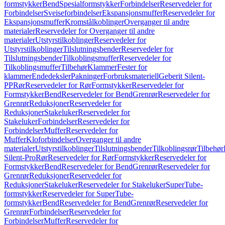
formstykker
Bend
Spesialformstykker
Forbindelser
Reservedeler for
Forbindelser
Sveiseforbindelser
Ekspansjonsmuffer
Reservedeler for
Ekspansjonsmuffer
Kromstålkoblinger
Overganger til andre
materialer
Reservedeler for Overganger til andre
materialer
Utstyrstilkoblinger
Reservedeler for
Utstyrstilkoblinger
Tilslutningsbender
Reservedeler for
Tilslutningsbender
Tilkoblingsmuffer
Reservedeler for
Tilkoblingsmuffer
Tilbehør
Klammer
Fester for
klammer
Endedeksler
Pakninger
Forbruksmateriell
Geberit Silent-
PP
Rør
Reservedeler for Rør
Formstykker
Reservedeler for
Formstykker
Bend
Reservedeler for Bend
Grenrør
Reservedeler for
Grenrør
Reduksjoner
Reservedeler for
Reduksjoner
Stakeluker
Reservedeler for
Stakeluker
Forbindelser
Reservedeler for
Forbindelser
Muffer
Reservedeler for
Muffer
Kloforbindelser
Overganger til andre
materialer
Utstyrstilkoblinger
Tilslutningsbender
Tilkoblingsrør
Tilbehør
Silent-Pro
Rør
Reservedeler for Rør
Formstykker
Reservedeler for
Formstykker
Bend
Reservedeler for Bend
Grenrør
Reservedeler for
Grenrør
Reduksjoner
Reservedeler for
Reduksjoner
Stakeluker
Reservedeler for Stakeluker
SuperTube-
formstykker
Reservedeler for SuperTube-
formstykker
Bend
Reservedeler for Bend
Grenrør
Reservedeler for
Grenrør
Forbindelser
Reservedeler for
Forbindelser
Muffer
Reservedeler for