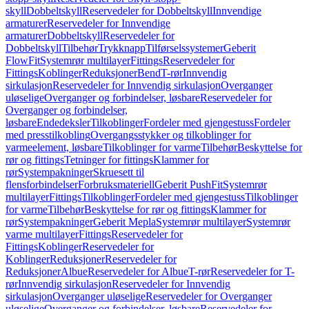
skyll
Dobbeltskyll
Reservedeler for Dobbeltskyll
Innvendige
armaturer
Reservedeler for Innvendige
armaturer
Dobbeltskyll
Reservedeler for
Dobbeltskyll
Tilbehør
Trykknapp
Tilførselssystemer
Geberit
FlowFit
Systemrør multilayer
Fittings
Reservedeler for
Fittings
Koblinger
Reduksjoner
Bend
T-rør
Innvendig
sirkulasjon
Reservedeler for Innvendig sirkulasjon
Overganger
uløselige
Overganger og forbindelser, løsbare
Reservedeler for
Overganger og forbindelser,
løsbare
Endedeksler
Tilkoblinger
Fordeler med gjengestuss
Fordeler
med presstilkobling
Overgangsstykker og tilkoblinger for
varmeelement, løsbare
Tilkoblinger for varme
Tilbehør
Beskyttelse for
rør og fittings
Tetninger for fittings
Klammer for
rør
Systempakninger
Skruesett til
flensforbindelser
Forbruksmateriell
Geberit PushFit
Systemrør
multilayer
Fittings
Tilkoblinger
Fordeler med gjengestuss
Tilkoblinger
for varme
Tilbehør
Beskyttelse for rør og fittings
Klammer for
rør
Systempakninger
Geberit Mepla
Systemrør multilayer
Systemrør
varme multilayer
Fittings
Reservedeler for
Fittings
Koblinger
Reservedeler for
Koblinger
Reduksjoner
Reservedeler for
Reduksjoner
Albue
Reservedeler for Albue
T-rør
Reservedeler for T-
rør
Innvendig sirkulasjon
Reservedeler for Innvendig
sirkulasjon
Overganger uløselige
Reservedeler for Overganger
uløselige
Overganger og forbindelser, løsbare
Reservedeler for