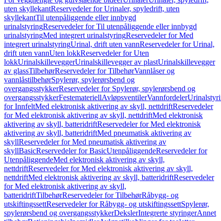
uten skyllekant
Reservedeler for Urinaler, spyledrift, uten
skyllekant
Til utenpåliggende eller innbygd
urinalstyring
Reservedeler for Til utenpåliggende eller innbygd
urinalstyring
Med integrert urinalstyring
Reservedeler for Med
integrert urinalstyring
Urinal, drift uten vann
Reservedeler for Urinal,
drift uten vann
Uten lokk
Reservedeler for Uten
lokk
Urinalskillevegger
Urinalskillevegger av plast
Urinalskillevegger
av glass
Tilbehør
Reservedeler for Tilbehør
Vannlåser og
vannlåstilbehør
Spylerør, spylerørsbend og
overgangsstykker
Reservedeler for Spylerør, spylerørsbend og
overgangsstykker
Festemateriell
Avløpsventiler
Vannfordeler
Urinalstyr
for Innfelt
Med elektronisk aktivering av skyll, nettdrift
Reservedeler
for Med elektronisk aktivering av skyll, nettdrift
Med elektronisk
aktivering av skyll, batteridrift
Reservedeler for Med elektronisk
aktivering av skyll, batteridrift
Med pneumatisk aktivering av
skyll
Reservedeler for Med pneumatisk aktivering av
skyll
Basic
Reservedeler for Basic
Utenpåliggende
Reservedeler for
Utenpåliggende
Med elektronisk aktivering av skyll,
nettdrift
Reservedeler for Med elektronisk aktivering av skyll,
nettdrift
Med elektronisk aktivering av skyll, batteridrift
Reservedeler
for Med elektronisk aktivering av skyll,
batteridrift
Tilbehør
Reservedeler for Tilbehør
Råbygg- og
utskiftingssett
Reservedeler for Råbygg- og utskiftingssett
Spylerør,
spylerørsbend og overgangsstykker
Deksler
Integrerte styringer
Annet