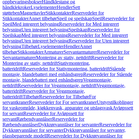
oppbevaringsbokser
Håndklestang og
håndklekroker
Lyselementer
Hendler
Sett
støtteben
Magnettavler
Stikkontakter
Reservedeler for
Stikkontakter
Annet tilbehør
Speil og speilskap
Speil
Reservedeler for
Speil
Med integrert belysning
Reservedeler for Med integrert
belysning
Uten integrert belysning
Speilskap
Reservedeler for
Speilskap
Med integrert belysning
Reservedeler for Med integrert
belysning
Uten integrert belysning
Reservedeler for Uten integrert
belysning
Tilbehør
Lyselementer
Hendler
Annet
tilbehør
Stikkontakter
Armaturer
Servantarmaturer
Reservedeler for
Servantarmaturer
Montering av stativ, nettdrift
Reservedeler for
Montering av stativ, nettdrift
Stativmontering,
batteridrift
Reservedeler for Stativmontering, batteridrift
Stående
montasje, blandebatteri med enhåndsgrep
Reservedeler for Stående
montasje, blandebatteri med enhåndsgrep
Veggmontasje,
nettdrift
Reservedeler for Veggmontasje, nettdrift
Veggmontasje,
batteridrift
Reservedeler for Veggmontasje,
batteridrift
Tilbehør
Reservedeler for Tilbehør
For
servantkraner
Reservedeler for For servantkraner
Utstyrstilkoblinger
for vaskeområde, kjøkkenvask, apparater og utslagsvask
Avløpssett
for servant
Reservedeler for Avløpssett for
servant
Rørbendvannlåser
Reservedeler for
Rørbendvannlåser
Dykkrørvannlåser for servanter
Reservedeler for
Dykkrørvannlåser for servanter
Dykkrørvannlåser for servanter,
plassbeparende modell
Reservedeler for Dykkrørvannlåser for