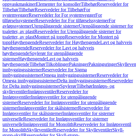
oppvaskmaskiner
Elementer for konsoller
Tilbehør
Reservedeler for
Tilbehør
Tilbehør
Reservedeler for Tilbehør
For
systemvegger
Reservedeler for For systemvegger
For
tilførselssystemer
Reservedeler for For tilførselssystemer
For
avløpssystemer
Utenpåliggende sisterner
Utenpåliggende sisterner for
toaletter, av plast
Reservedeler for Utenpåliggende sisterner for
toaletter, av plast
Montert på topp
Reservedeler for Montert på
topp
Høythengende
Reservedeler for Høythengende
Lavt og halvveis
høythengende
Reservedeler for Lavt og halvveis
høythengende
Spylerør for utenpåliggende
sisterner
Høythengende
Lavt og halvveis
høythengende
Tilbehør
Tilkoblinger
Pakninger
Pakningsringer
Skylleven
innbyggingssisterner
Reservedeler for Sigma
innbyggingssisterner
Omega innbyggingssisterner
Reservedeler for
Omega innbyggingssisterner
Delta innbyggingssisterner
Reservedeler
for Delta innbyggingssisterner
Spylerør
Tilbehør
Innløps- og
skylleventiler
Innløpsventiler
Reservedeler for
Innløpsventiler
Innløpsventiler for utenpåliggende
sisterner
Reservedeler for Innløpsventiler for utenpåliggende
sisterner
Innløpsventiler for skålsisterner
Reservedeler for
Innløpsventiler for skålsisterner
Innløpsventiler for sisterner
universelle
Reservedeler for Innløpsventiler for sisterner
universelle
Innløpsventil for Monolith
Reservedeler for Innløpsventil
for Monolith
Skylleventiler
Reservedeler for Skylleventiler
Skyll-
stopp-skyll
Reservedeler for Skyll-stopp-