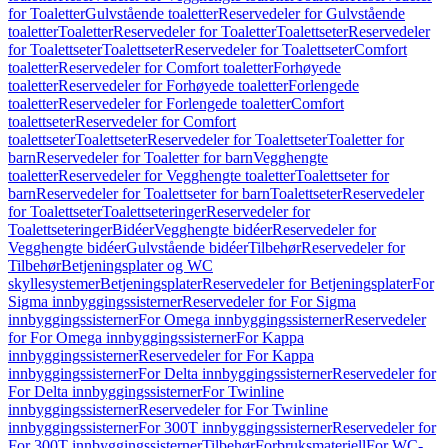
for Toaletter
Gulvstående toaletter
Reservedeler for Gulvstående
toaletter
Toaletter
Reservedeler for Toaletter
Toalettseter
Reservedeler
for Toalettseter
Toalettseter
Reservedeler for Toalettseter
Comfort
toaletter
Reservedeler for Comfort toaletter
Forhøyede
toaletter
Reservedeler for Forhøyede toaletter
Forlengede
toaletter
Reservedeler for Forlengede toaletter
Comfort
toalettseter
Reservedeler for Comfort
toalettseter
Toalettseter
Reservedeler for Toalettseter
Toaletter for
barn
Reservedeler for Toaletter for barn
Vegghengte
toaletter
Reservedeler for Vegghengte toaletter
Toalettseter for
barn
Reservedeler for Toalettseter for barn
Toalettseter
Reservedeler
for Toalettseter
Toalettseteringer
Reservedeler for
Toalettseteringer
Bidéer
Vegghengte bidéer
Reservedeler for
Vegghengte bidéer
Gulvstående bidéer
Tilbehør
Reservedeler for
Tilbehør
Betjeningsplater og WC
skyllesystemer
Betjeningsplater
Reservedeler for Betjeningsplater
For
Sigma innbyggingssisterner
Reservedeler for For Sigma
innbyggingssisterner
For Omega innbyggingssisterner
Reservedeler
for For Omega innbyggingssisterner
For Kappa
innbyggingssisterner
Reservedeler for For Kappa
innbyggingssisterner
For Delta innbyggingssisterner
Reservedeler for
For Delta innbyggingssisterner
For Twinline
innbyggingssisterner
Reservedeler for For Twinline
innbyggingssisterner
For 300T innbyggingssisterner
Reservedeler for
For 300T innbyggingssisterner
Tilbehør
Forbruksmateriell
For WC-