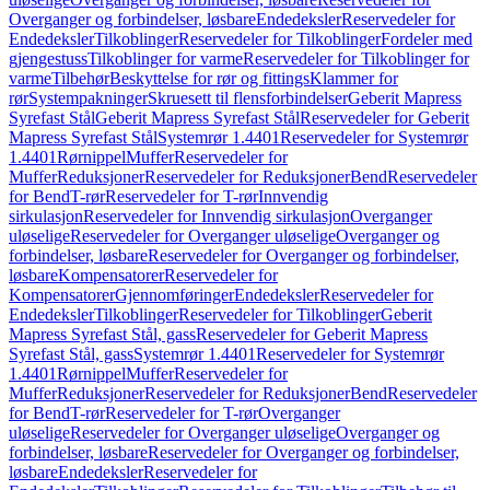
Overganger og forbindelser, løsbare
Endedeksler
Reservedeler for
Endedeksler
Tilkoblinger
Reservedeler for Tilkoblinger
Fordeler med
gjengestuss
Tilkoblinger for varme
Reservedeler for Tilkoblinger for
varme
Tilbehør
Beskyttelse for rør og fittings
Klammer for
rør
Systempakninger
Skruesett til flensforbindelser
Geberit Mapress
Syrefast Stål
Geberit Mapress Syrefast Stål
Reservedeler for Geberit
Mapress Syrefast Stål
Systemrør 1.4401
Reservedeler for Systemrør
1.4401
Rørnippel
Muffer
Reservedeler for
Muffer
Reduksjoner
Reservedeler for Reduksjoner
Bend
Reservedeler
for Bend
T-rør
Reservedeler for T-rør
Innvendig
sirkulasjon
Reservedeler for Innvendig sirkulasjon
Overganger
uløselige
Reservedeler for Overganger uløselige
Overganger og
forbindelser, løsbare
Reservedeler for Overganger og forbindelser,
løsbare
Kompensatorer
Reservedeler for
Kompensatorer
Gjennomføringer
Endedeksler
Reservedeler for
Endedeksler
Tilkoblinger
Reservedeler for Tilkoblinger
Geberit
Mapress Syrefast Stål, gass
Reservedeler for Geberit Mapress
Syrefast Stål, gass
Systemrør 1.4401
Reservedeler for Systemrør
1.4401
Rørnippel
Muffer
Reservedeler for
Muffer
Reduksjoner
Reservedeler for Reduksjoner
Bend
Reservedeler
for Bend
T-rør
Reservedeler for T-rør
Overganger
uløselige
Reservedeler for Overganger uløselige
Overganger og
forbindelser, løsbare
Reservedeler for Overganger og forbindelser,
løsbare
Endedeksler
Reservedeler for