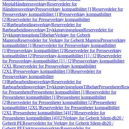
Mepla
Håndpressverktøy
Reservedeler for
Håndpressverktøy
Presseverktøy kompatibilitet [1]
Reservedeler for
Presseverktøy kompatibilitet [1]
Presseverktøy kompatibilitet
[2]
Reservedeler for Presseverktøy kompatibilitet
[2]
Rørbearbeidingsverktøy
Reservedeler for
Rørbearbeidingsverktøy
Trykkprøvingsplugg
Reservedeler for
Trykkprøvingsplugg
Tilbehør
Verktøy for Geberit
Mapress
Reservedeler for Verktøy for Geberit Mapress
Presseverktøy
kompatibilitet [1]
Reservedeler for Presseverktøy kompatibilitet
[1]
Presseverktøy kompatibilitet [2]
Reservedeler for Presseverktøy
kompatibilitet [2]
Pressverktøy-kompatibilitet [1] / [2]
Reservedeler
for Pressverktøy-kompatibilitet [1] / [2]
Presseverktøy kompatibilitet
[2XL]
Reservedeler for Presseverktøy kompatibilitet
[2XL]
Presseverktøy kompatibilitet [3]
Reservedeler for
Presseverktøy kompatibilitet
[3]
Rørbearbeidingsverktøy
Reservedeler for
Rørbearbeidingsverktøy
Trykkprøvingsplugg
Tilbehør
Pressenheter
Res
for Pressenheter
Pressenheter kompatibilitet [1]
Reservedeler for
Pressenheter kompatibilitet [1]
Pressenheter kompatibilitet
[2]
Reservedeler for Pressenheter kompatibilitet [2]
Pressenheter
kompatibilitet [2XL]
Reservedeler for Pressenheter kompatibilitet
[2XL]
Pressenheter kompatibilitet [4]/[2]
Reservedeler for
Pressenheter kompatibilitet [4]/[2]
Verktøy for Geberit Silent-db20 /
Geberit PE
Reservedeler for Verktøy for Geberit Silent-db20 /
Geberit PE
Elektrosveiseverktøy
Reservedeler for