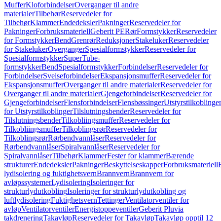
Muffer
Kloforbindelser
Overganger til andre
materialer
Tilbehør
Reservedeler for
Tilbehør
Klammer
Endedeksler
Pakninger
Reservedeler for
Pakninger
Forbruksmateriell
Geberit PE
Rør
Formstykker
Reservedeler
for Formstykker
Bend
Grenrør
Reduksjoner
Stakeluker
Reservedeler
for Stakeluker
Overganger
Spesialformstykker
Reservedeler for
Spesialformstykker
SuperTube-
formstykker
Bend
Spesialformstykker
Forbindelser
Reservedeler for
Forbindelser
Sveiseforbindelser
Ekspansjonsmuffer
Reservedeler for
Ekspansjonsmuffer
Overganger til andre materialer
Reservedeler for
Overganger til andre materialer
Gjengeforbindelser
Reservedeler for
Gjengeforbindelser
Flensforbindelser
Flensbøssinger
Utstyrstilkoblinge
for Utstyrstilkoblinger
Tilslutningsbender
Reservedeler for
Tilslutningsbender
Tilkobliingsmuffer
Reservedeler for
Tilkobliingsmuffer
Tilkoblingsrør
Reservedeler for
Tilkoblingsrør
Rørbendvannlåser
Reservedeler for
Rørbendvannlåser
Spiralvannlåser
Reservedeler for
Spiralvannlåser
Tilbehør
Klammer
Fester for klammer
Bærende
strukturer
Endedeksler
Pakninger
Beskyttelseskapper
Forbruksmateriell
lydisolering og fuktighetsvern
Brannvern
Brannvern for
avløpssystemer
Lydisolering
Isoleringer for
strukturlydutkobling
Isoleringer for strukturlydutkobling og
luftlydisolering
Fuktighetsvern
Tettinger
Ventilatorventiler for
avløp
Ventilatorventiler
Energistoppeventiler
Geberit Pluvia
takdrenering
Takavløp
Reservedeler for Takavløp
Takavløp opptil 12