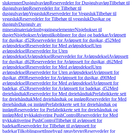
slukrenner
Dusjgulvavløp
Reservedeler for Dusjgulvavløp
Tilbehør til
dusjgulvavløp
Reservedeler for Tilbehør til
dusjgulvavløp
Veggsluk
Reservedeler for Veggsluk
Tilbehør til
veggsluk
Reservedeler for Tilbehør til veggsluk
Dusjkar og
dusjgulv
Dusjgulv av
mineralmateriale
Innbyggingselementer
Nisjebokser til
dusjer
Nisjebokser
Avløpstilkoblinger for dusj og badekar
Avløpsett
for dusjkar, d52
Reservedeler for Avløpsett for dusjkar, d52
Med
avløpsdeksel
Reservedeler for Med avløpsdeksel
Uten
avløpsdeksel
Reservedeler for Uten
avløpsdeksel
Avløpsdeksel
Reservedeler for Avløpsdeksel
Avløpssett
for dusjkar, d62
Reservedeler for Avløpssett for dusjkar, d62
Med
avløpsdeksel
Reservedeler for Med avløpsdeksel
Uten
avløpsdeksel
Reservedeler for Uten avløpsdeksel
Avløpssett for
dusjkar, d90
Reservedeler for Avløpssett for dusjkar, d90
Med
avløpsdeksel
Reservedeler for Med avløpsdeksel
Avløpssett for
badekar, d52
Reservedeler for Avløpssett for badekar, d52
Med
dreiehåndtak
Reservedeler for Med dreiehåndtak
Prefabrikkerte sett
for dreiehåndtak
Med dreiehåndtak og innløp
Reservedeler for Med
dreiehåndtak og innløp
Prefabrikkerte sett for dreiehåndtak og
innløp
Reservedeler for Prefabrikkerte sett for dreiehåndtak og
innløp
Med trykkaktivering PushControl
Reservedeler for Med
trykkaktivering PushControl
Tilbehør til avløpssett for
badekar
Reservedeler for Tilbehør til avløpssett for
badekar
Tilkoblingssett
Innebygd røravbryter
Reservedeler for