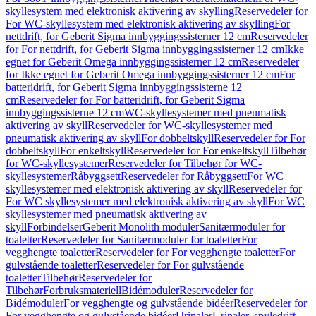
skyllesystem med elektronisk aktivering av skylling
Reservedeler for
For WC-skyllesystem med elektronisk aktivering av skylling
For
nettdrift, for Geberit Sigma innbyggingssisterner 12 cm
Reservedeler
for For nettdrift, for Geberit Sigma innbyggingssisterner 12 cm
Ikke
egnet for Geberit Omega innbyggingssisterner 12 cm
Reservedeler
for Ikke egnet for Geberit Omega innbyggingssisterner 12 cm
For
batteridrift, for Geberit Sigma innbyggingssisterne 12
cm
Reservedeler for For batteridrift, for Geberit Sigma
innbyggingssisterne 12 cm
WC-skyllesystemer med pneumatisk
aktivering av skyll
Reservedeler for WC-skyllesystemer med
pneumatisk aktivering av skyll
For dobbeltskyll
Reservedeler for For
dobbeltskyll
For enkeltskyll
Reservedeler for For enkeltskyll
Tilbehør
for WC-skyllesystemer
Reservedeler for Tilbehør for WC-
skyllesystemer
Råbyggsett
Reservedeler for Råbyggsett
For WC
skyllesystemer med elektronisk aktivering av skyll
Reservedeler for
For WC skyllesystemer med elektronisk aktivering av skyll
For WC
skyllesystemer med pneumatisk aktivering av
skyll
Forbindelser
Geberit Monolith moduler
Sanitærmoduler for
toaletter
Reservedeler for Sanitærmoduler for toaletter
For
vegghengte toaletter
Reservedeler for For vegghengte toaletter
For
gulvstående toaletter
Reservedeler for For gulvstående
toaletter
Tilbehør
Reservedeler for
Tilbehør
Forbruksmateriell
Bidémoduler
Reservedeler for
Bidémoduler
For vegghengte og gulvstående bidéer
Reservedeler for
For vegghengte og gulvstående bidéer
Urinaler
Urinaler, spyledrift,