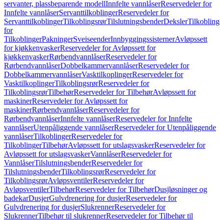
servanter, plassbeparende modell
Innfelte vannlåser
Reservedeler for
Innfelte vannlåser
Servanttilkoblinger
Reservedeler for
Servanttilkoblinger
Tilkoblingsrør
Tilslutningsbender
Deksler
Tilkobling
for
Tilkoblinger
Pakninger
Sveiseender
Innbyggingssisterner
Avløpssett
for kjøkkenvasker
Reservedeler for Avløpssett for
kjøkkenvasker
Rørbendvannlåser
Reservedeler for
Rørbendvannlåser
Dobbelkammervannlåser
Reservedeler for
Dobbelkammervannlåser
Vasktilkoplinger
Reservedeler for
Vasktilkoplinger
Tilkoblingsrør
Reservedeler for
Tilkoblingsrør
Tilbehør
Reservedeler for Tilbehør
Avløpssett for
maskiner
Reservedeler for Avløpssett for
maskiner
Rørbendvannlåser
Reservedeler for
Rørbendvannlåser
Innfelte vannlåser
Reservedeler for Innfelte
vannlåser
Utenpåliggende vannlåser
Reservedeler for Utenpåliggende
vannlåser
Tilkoblinger
Reservedeler for
Tilkoblinger
Tilbehør
Avløpssett for utslagsvasker
Reservedeler for
Avløpssett for utslagsvasker
Vannlåser
Reservedeler for
Vannlåser
Tilslutningsbender
Reservedeler for
Tilslutningsbender
Tilkoblingsrør
Reservedeler for
Tilkoblingsrør
Avløpsventiler
Reservedeler for
Avløpsventiler
Tilbehør
Reservedeler for Tilbehør
Dusjløsninger og
badekar
Dusjer
Gulvdrenering for dusjer
Reservedeler for
Gulvdrenering for dusjer
Slukrenner
Reservedeler for
Slukrenner
Tilbehør til slukrenner
Reservedeler for Tilbehør til