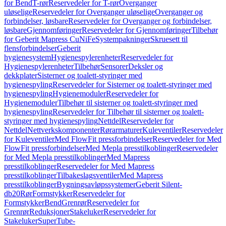
for Bend
T-rør
Reservedeler for T-rør
Overganger
uløselige
Reservedeler for Overganger uløselige
Overganger og
forbindelser, løsbare
Reservedeler for Overganger og forbindelser,
løsbare
Gjennomføringer
Reservedeler for Gjennomføringer
Tilbehør
for Geberit Mapress CuNiFe
Systempakninger
Skruesett til
flensforbindelser
Geberit
hygienesystem
Hygienespylerenheter
Reservedeler for
Hygienespylerenheter
Tilbehør
Sensorer
Deksler og
dekkplater
Sisterner og toalett-styringer med
hygienespyling
Reservedeler for Sisterner og toalett-styringer med
hygienespyling
Hygienemoduler
Reservedeler for
Hygienemoduler
Tilbehør til sisterner og toalett-styringer med
hygienespyling
Reservedeler for Tilbehør til sisterner og toalett-
styringer med hygienespyling
Nettdel
Reservedeler for
Nettdel
Nettverkskomponenter
Rørarmaturer
Kuleventiler
Reservedeler
for Kuleventiler
Med FlowFit pressforbindelser
Reservedeler for Med
FlowFit pressforbindelser
Med Mepla presstilkoblinger
Reservedeler
for Med Mepla presstilkoblinger
Med Mapress
presstilkoblinger
Reservedeler for Med Mapress
presstilkoblinger
Tilbakeslagsventiler
Med Mapress
presstilkoblinger
Bygningsavløpssystemer
Geberit Silent-
db20
Rør
Formstykker
Reservedeler for
Formstykker
Bend
Grenrør
Reservedeler for
Grenrør
Reduksjoner
Stakeluker
Reservedeler for
Stakeluker
SuperTube-