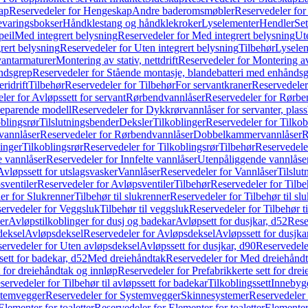
ap
Reservedeler for Hengeskap
Andre baderomsmøbler
Reservedeler fo
evaringsbokser
Håndklestang og håndklekroker
Lyselementer
Hendler
Set
peil
Med integrert belysning
Reservedeler for Med integrert belysning
Ute
rert belysning
Reservedeler for Uten integrert belysning
Tilbehør
Lysele
vantarmaturer
Montering av stativ, nettdrift
Reservedeler for Montering av s
åndsgrep
Reservedeler for Stående montasje, blandebatteri med enhånds
ridrift
Tilbehør
Reservedeler for Tilbehør
For servantkraner
Reservedeler
ler for Avløpssett for servant
Rørbendvannlåser
Reservedeler for Rørbe
beparende modell
Reservedeler for Dykkrørvannlåser for servanter, pla
blingsrør
Tilslutningsbender
Deksler
Tilkoblinger
Reservedeler for Tilkob
vannlåser
Reservedeler for Rørbendvannlåser
Dobbelkammervannlåser
R
linger
Tilkoblingsrør
Reservedeler for Tilkoblingsrør
Tilbehør
Reservedele
e vannlåser
Reservedeler for Innfelte vannlåser
Utenpåliggende vannlåse
Avløpssett for utslagsvasker
Vannlåser
Reservedeler for Vannlåser
Tilslu
sventiler
Reservedeler for Avløpsventiler
Tilbehør
Reservedeler for Tilbe
er for Slukrenner
Tilbehør til slukrenner
Reservedeler for Tilbehør til sl
ervedeler for Veggsluk
Tilbehør til veggsluk
Reservedeler for Tilbehør t
er
Avløpstilkoblinger for dusj og badekar
Avløpsett for dusjkar, d52
Rese
deksel
Avløpsdeksel
Reservedeler for Avløpsdeksel
Avløpssett for dusjka
ervedeler for Uten avløpsdeksel
Avløpssett for dusjkar, d90
Reservedeler
ett for badekar, d52
Med dreiehåndtak
Reservedeler for Med dreiehånd
t for dreiehåndtak og innløp
Reservedeler for Prefabrikkerte sett for dre
servedeler for Tilbehør til avløpssett for badekar
Tilkoblingssett
Innebygd
temvegger
Reservedeler for Systemvegger
Skinnesystemer
Reservedeler
Elementer for toaletter
Reservedeler for Elementer for toaletter
Elementer