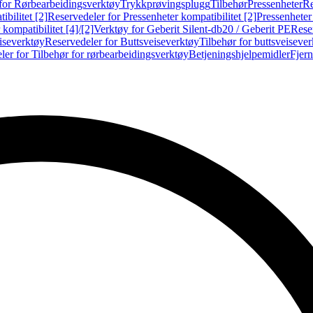
for Rørbearbeidingsverktøy
Trykkprøvingsplugg
Tilbehør
Pressenheter
Re
ibilitet [2]
Reservedeler for Pressenheter kompatibilitet [2]
Pressenheter
kompatibilitet [4]/[2]
Verktøy for Geberit Silent-db20 / Geberit PE
Reser
iseverktøy
Reservedeler for Buttsveiseverktøy
Tilbehør for buttsveiseve
ler for Tilbehør for rørbearbeidingsverktøy
Betjeningshjelpemidler
Fjern