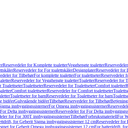
er
Reservedeler for Komplette toaletter
Vegghengte toaletter
Reservedeler
ttskåler
Reservedeler for For toalettskåler
Designplater
Reservedeler for 
edeler for Tilbehør
For komplette toaletter
For toalettseter
Reservedeler fo
aletter
Reservedeler for Vegghengte toaletter
Toaletter
Reservedeler for T
 Toalettseter
Toalettseter
Reservedeler for Toalettseter
Comfort toaletter
R
aletter
Comfort toalettseter
Reservedeler for Comfort toalettseter
Toaletts
letter
Toalettseter for barn
Reservedeler for Toalettseter for barn
Toaletts
e bidéer
Gulvstående bidéer
Tilbehør
Reservedeler for Tilbehør
Betjening
Sigma innbyggingssisterner
For Omega innbyggingssisterner
Reservedel
For Delta innbyggingssisterner
Reservedeler for For Delta innbyggingss
eler for For 300T innbyggingssisterner
Tilbehør
Forbruksmateriell
For W
ettdrift, for Geberit Sigma innbyggingssisterner 12 cm
Reservedeler for 
 egnet for Geberit Omega innbyggingssisterner 12 cm
For batteridrift, 