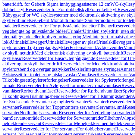
batteridrift, for Geberit Sigma innbyggingssisterne 12 cm
WC-skyllesys
dobbeltskyll
Reservedeler for For dobbeltskyll
For enkeltskyll
Reservede
Råbyggsett
For WC skyllesystemer med elektronisk aktivering av skyl
skyll
Forbindelser
Geberit Monolith moduler
Sanitærmoduler for toalett
toaletter
Reservedeler for For gulvstående toaletter
Tilbehør
Reservedele
vegghengte og gulvstående bidéer
Urinaler
Urinaler, spyledrift, uten s
utenpåliggende eller innbygd urinalstyring
Med integrert urinalstyring
lokk
Urinalskillevegger
Urinalskillevegger av plast
Urinalskillevegger a
spylerørsbend og overgangsstykker
Festemateriell
Avløpsventiler
Vannf
av skyll, nettdrift
Med elektronisk aktivering av skyll, batteridrift
Reserv
skyll
Basic
Reservedeler for Basic
Utenpåliggende
Reservedeler for Ut
aktivering av skyll, batteridrift
Reservedeler for Med elektronisk aktiveri
spylerørsbend og overgangsstykker
Deksler
Integrerte styringer
Annet t
Avløpssett for toaletter og utslagsvasker
Vannlåser
Reservedeler for Va
Tilkoblingssett
Spylerørforlengelser
Reservedeler for Spylerørforlengel
urinaler
Reservedeler for Avløpssett for urinaler
Urinalvannlåser
Reserv
vannlåser
Rørbendvannlåser
Reservedeler for Rørbendvannlåser
Spyler
Tilkoblingsrør
Tilslutningsbender
Reservedeler for Tilslutningsbender
A
for Sveiseender
Servanter og møbler
Servanter
Servanter
Reservedeler f
servanter
Reservedeler for Toppmonterte servanter
Servanter, små
Reser
servanter
Nedfellingsservanter
Reservedeler for Nedfellingsservanter
Un
barn
Servantområder
Reservedeler for Servantområder
Tilbehør
Avløpsd
heldekkende servant
Reservedeler for Møbelpakker med heldekkende 
servanter
Reservedeler for For servanter
For dobbelservanter
Reservedel
servant, bolleservant
For toppmontert servant firkantet
Reservedeler for