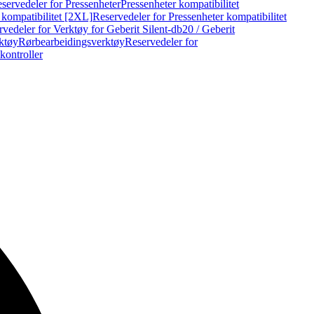
servedeler for Pressenheter
Pressenheter kompatibilitet
 kompatibilitet [2XL]
Reservedeler for Pressenheter kompatibilitet
vedeler for Verktøy for Geberit Silent-db20 / Geberit
rktøy
Rørbearbeidingsverktøy
Reservedeler for
kontroller