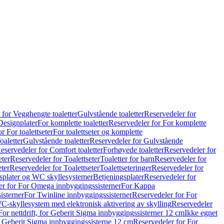
 for Vegghengte toaletter
Gulvstående toaletter
Reservedeler for
Designplater
For komplette toaletter
Reservedeler for For komplette
r For toalettseter
For toalettseter og komplette
oaletter
Gulvstående toaletter
Reservedeler for Gulvstående
eservedeler for Comfort toaletter
Forhøyede toaletter
Reservedeler for
eter
Reservedeler for Toalettseter
Toaletter for barn
Reservedeler for
eter
Reservedeler for Toalettseter
Toalettseteringer
Reservedeler for
splater og WC skyllesystemer
Betjeningsplater
Reservedeler for
er for For Omega innbyggingssisterner
For Kappa
isterner
For Twinline innbyggingssisterner
Reservedeler for For
C-skyllesystem med elektronisk aktivering av skylling
Reservedeler
For nettdrift, for Geberit Sigma innbyggingssisterner 12 cm
Ikke egnet
for Geberit Sigma innbyggingssisterne 12 cm
Reservedeler for For