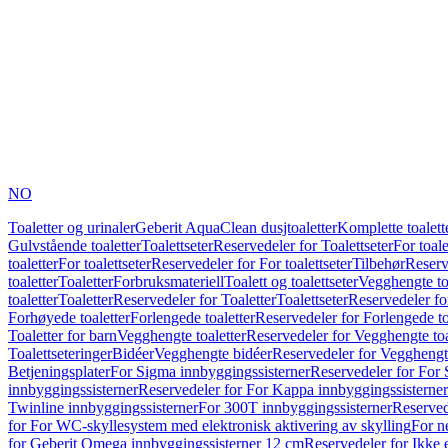
NO
Toaletter og urinaler
Geberit AquaClean dusjtoaletter
Komplette toalett
Gulvstående toaletter
Toalettseter
Reservedeler for Toalettseter
For toale
toaletter
For toalettseter
Reservedeler for For toalettseter
Tilbehør
Reserv
toaletter
Toaletter
Forbruksmateriell
Toalett og toalettseter
Vegghengte to
toaletter
Toaletter
Reservedeler for Toaletter
Toalettseter
Reservedeler for
Forhøyede toaletter
Forlengede toaletter
Reservedeler for Forlengede to
Toaletter for barn
Vegghengte toaletter
Reservedeler for Vegghengte toa
Toalettseteringer
Bidéer
Vegghengte bidéer
Reservedeler for Vegghengt
Betjeningsplater
For Sigma innbyggingssisterner
Reservedeler for For 
innbyggingssisterner
Reservedeler for For Kappa innbyggingssisterner
Twinline innbyggingssisterner
For 300T innbyggingssisterner
Reserved
for For WC-skyllesystem med elektronisk aktivering av skylling
For n
for Geberit Omega innbyggingssisterner 12 cm
Reservedeler for Ikke