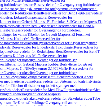
ler for Muffer
Reduksjoner
Reservedeler for
g forbindelser, løsbare
Reservedeler for Overganger og forbindelser,
se for rør og fittings
Klammer for rør
Systempakninger
Skruesett til
edeler for Reduksjoner
Bend
Reservedeler for Bend
T-rør
Reservedeler
indelser, løsbare
Kompensatorer
Reservedeler for
lammer for rør
Geberit Mapress El-Forsinket Stål
Geberit Mapress El-
ner
Reservedeler for Reduksjoner
Bend
Reservedeler for Bend
T-
, løsbare
Reservedeler for Overganger og forbindelser,
oblinger for varme
Tilbehør for Geberit Mapress El-Forsinket
t Mapress Kobber
Muffer
Reservedeler for
or Innvendig sirkulasjon
Kryss
Reservedeler for Kryss
Overganger
deksler
Reservedeler for Endedeksler
Tilkoblinger
Reservedeler for
ksjoner
Reservedeler for Reduksjoner
Bend
Reservedeler for Bend
T-
 Mapress Kobber, gass
Muffer
Reservedeler for
or Overganger uløselige
Overganger og forbindelser,
ger
Tilbehør for Geberit Mapress Kobber
Beskyttelse for rør og
berit Mapress CuNiFe
Systemrør 2.1972
Muffer
Reservedeler for
or Overganger uløselige
Overganger og forbindelser,
ss CuNiFe
Systempakninger
Skruesett til flensforbindelser
Geberit
nger med hygienespyling
Reservedeler for Sisterner og toalett-styringer
er for Tilbehør til sisterner og toalett-styringer med
essforbindelser
Reservedeler for Med FlowFit pressforbindelser
Med
blinger
Tilbakeslagsventiler
Med Mapress
enrør
Reduksjoner
Stakeluker
Reservedeler for Stakeluker
SuperTube-
nsjonsmuffer
Kromstålkoblinger
Overganger til andre