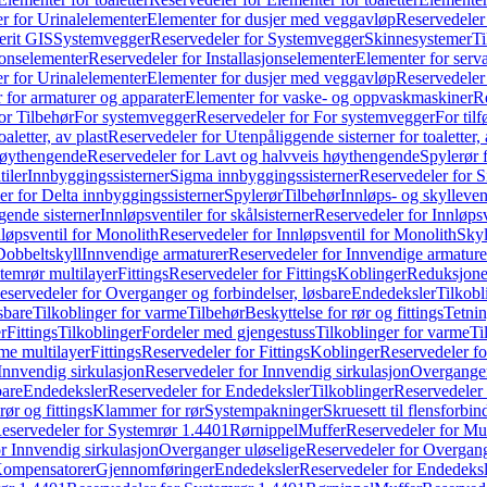
r for Urinalelementer
Elementer for dusjer med veggavløp
Reservedeler
rit GIS
Systemvegger
Reservedeler for Systemvegger
Skinnesystemer
Ti
jonselementer
Reservedeler for Installasjonselementer
Elementer for serv
r for Urinalelementer
Elementer for dusjer med veggavløp
Reservedeler
 for armaturer og apparater
Elementer for vaske- og oppvaskmaskiner
R
or Tilbehør
For systemvegger
Reservedeler for For systemvegger
For til
aletter, av plast
Reservedeler for Utenpåliggende sisterner for toaletter, 
høythengende
Reservedeler for Lavt og halvveis høythengende
Spylerør 
tiler
Innbyggingssisterner
Sigma innbyggingssisterner
Reservedeler for 
er for Delta innbyggingssisterner
Spylerør
Tilbehør
Innløps- og skylleven
gende sisterner
Innløpsventiler for skålsisterner
Reservedeler for Innløpsve
løpsventil for Monolith
Reservedeler for Innløpsventil for Monolith
Skyl
Dobbeltskyll
Innvendige armaturer
Reservedeler for Innvendige armature
temrør multilayer
Fittings
Reservedeler for Fittings
Koblinger
Reduksjone
eservedeler for Overganger og forbindelser, løsbare
Endedeksler
Tilkobl
sbare
Tilkoblinger for varme
Tilbehør
Beskyttelse for rør og fittings
Tetnin
r
Fittings
Tilkoblinger
Fordeler med gjengestuss
Tilkoblinger for varme
Ti
me multilayer
Fittings
Reservedeler for Fittings
Koblinger
Reservedeler f
Innvendig sirkulasjon
Reservedeler for Innvendig sirkulasjon
Overganger
bare
Endedeksler
Reservedeler for Endedeksler
Tilkoblinger
Reservedeler 
rør og fittings
Klammer for rør
Systempakninger
Skruesett til flensforbin
eservedeler for Systemrør 1.4401
Rørnippel
Muffer
Reservedeler for Mu
r Innvendig sirkulasjon
Overganger uløselige
Reservedeler for Overgang
Kompensatorer
Gjennomføringer
Endedeksler
Reservedeler for Endedeksl