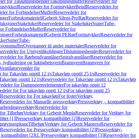
er for Tilslutningsbender
Tilkoblingsmuffer
Reservedeler for
mstykker
Reservedeler for Formstykker
Bend
Reservedeler for
eler for Forbindelser
Muffer
Reservedeler for
nger
Forbruksmateriell
Geberit Silent-Pro
Rør
Reservedeler for
duksjoner
Stakeluker
Reservedeler for Stakeluker
SuperTube-
or Forbindelser
Muffer
Reservedeler for
ninger
Forbruksmateriell
Geberit PE
Rør
Formstykker
Reservedeler for
kker
SuperTube-
nsjonsmuffer
Overganger til andre materialer
Reservedeler for
ervedeler for Utstyrstilkoblinger
Tilslutningsbender
Reservedeler for
rvedeler for Rørbendvannlåser
Spiralvannlåser
Reservedeler for
 lydisolering og fuktighetsvern
Brannvern
Brannvern for
Ventilatorventiler for
 for Takavløp opptil 12 l/s
Takavløp opptil 25 l/s
Reservedeler for
Takavløp opptil 12 l/s
Reservedeler for Takavløp opptil 12 l/s
Takavløp
edeler for Dampsperreelementer
For takavløp oppti 12
deler for For takavløp oppti 12 l/s
For takavløp oppti 25
Reservedeler for For takavløp
For fester
Verktøy,
Reservedeler for Manuelle pressverktøy
Pressverktøy – kompatibilitet
arbeidingsverktøy
Reservedeler for
for Tilbehør
Verktøy for Geberit Mepla
Reservedeler for Verktøy for
itet [1]
Presseverktøy kompatibilitet [2]
Reservedeler for
kprøvingsplugg
Tilbehør
Verktøy for Geberit Mapress
Reservedeler for
Reservedeler for Presseverktøy kompatibilitet [2]
Pressverktøy-
 kompatibilitet [2XL]
Presseverktøy kompatibilitet [3]
Reservedeler for