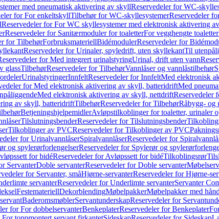
temer med pneumatisk aktivering av skyll
Reservedeler for WC-skylles
ler for For enkeltskyll
Tilbehør for WC-skyllesystemer
Reservedeler fo
l
Reservedeler for For WC skyllesystemer med elektronisk aktivering av
er
Reservedeler for Sanitærmoduler for toaletter
For vegghengte toaletter
r for Tilbehør
Forbruksmateriell
Bidémoduler
Reservedeler for Bidémod
kyllekant
Reservedeler for Urinaler, spyledrift, uten skyllekant
Til utenpål
Reservedeler for Med integrert urinalstyring
Urinal, drift uten vann
Reserv
v glass
Tilbehør
Reservedeler for Tilbehør
Vannlåser og vannlåstilbehør
S
ordeler
Urinalstyringer
Innfelt
Reservedeler for Innfelt
Med elektronisk akt
edeler for Med elektronisk aktivering av skyll, batteridrift
Med pneumati
enpåliggende
Med elektronisk aktivering av skyll, nettdrift
Reservedeler fo
ng av skyll, batteridrift
Tilbehør
Reservedeler for Tilbehør
Råbygg- og u
ilbehør
Betjeningshjelpemidler
Avløpstilkoblinger for toaletter, urinaler 
nnlåser
Tilslutningsbender
Reservedeler for Tilslutningsbender
Tilkobling
ser
Tilkoblinger av PVC
Reservedeler for Tilkoblinger av PVC
Paknings
edeler for Urinalvannlåser
Spiralvannlåser
Reservedeler for Spiralvannlå
ør og spylerørforlengelser
Reservedeler for Spylerør og spylerørforlenge
vløpssett for bidé
Reservedeler for Avløpssett for bidé
Tilkoblingsrør
Til
or Servanter
Doble servanter
Reservedeler for Doble servanter
Møbelserv
vedeler for Servanter, små
Hjørne-servanter
Reservedeler for Hjørne-ser
derlimte servanter
Reservedeler for Underlimte servanter
Servanter Com
eksel
Festemateriell
Dekorblending
Møbelpakker
Møbelpakker med hån
servant
Baderomsmøbler
Servantunderskap
Reservedeler for Servantund
er for For dobbelservanter
Benkeplater
Reservedeler for Benkeplater
For
 For toppmontert servant firkantet
Sideskap
Reservedeler for Sideskap
La