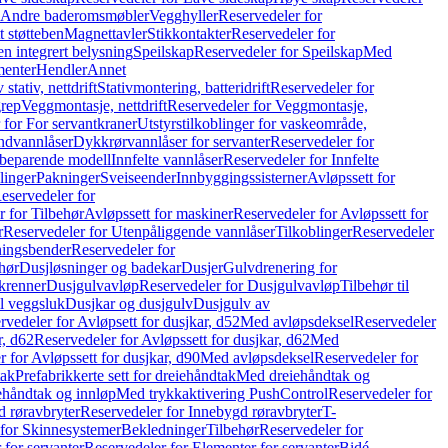
r Andre baderomsmøbler
Vegghyller
Reservedeler for
t støtteben
Magnettavler
Stikkontakter
Reservedeler for
n integrert belysning
Speilskap
Reservedeler for Speilskap
Med
menter
Hendler
Annet
tativ, nettdrift
Stativmontering, batteridrift
Reservedeler for
grep
Veggmontasje, nettdrift
Reservedeler for Veggmontasje,
 for For servantkraner
Utstyrstilkoblinger for vaskeområde,
ndvannlåser
Dykkrørvannlåser for servanter
Reservedeler for
ssbeparende modell
Innfelte vannlåser
Reservedeler for Innfelte
linger
Pakninger
Sveiseender
Innbyggingssisterner
Avløpssett for
eservedeler for
r for Tilbehør
Avløpssett for maskiner
Reservedeler for Avløpssett for
r
Reservedeler for Utenpåliggende vannlåser
Tilkoblinger
Reservedeler
tningsbender
Reservedeler for
hør
Dusjløsninger og badekar
Dusjer
Gulvdrenering for
ukrenner
Dusjgulvavløp
Reservedeler for Dusjgulvavløp
Tilbehør til
il veggsluk
Dusjkar og dusjgulv
Dusjgulv av
rvedeler for Avløpsett for dusjkar, d52
Med avløpsdeksel
Reservedeler
r, d62
Reservedeler for Avløpssett for dusjkar, d62
Med
 for Avløpssett for dusjkar, d90
Med avløpsdeksel
Reservedeler for
tak
Prefabrikkerte sett for dreiehåndtak
Med dreiehåndtak og
iehåndtak og innløp
Med trykkaktivering PushControl
Reservedeler for
 røravbryter
Reservedeler for Innebygd røravbryter
T-
 for Skinnesystemer
Bekledninger
Tilbehør
Reservedeler for
 for servanter
Reservedeler for Elementer for servanter
Bidé-