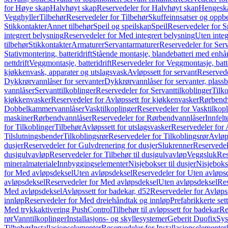
for Høye skap
Halvhøyt skap
Reservedeler for Halvhøyt skap
Hengesk
Vegghyller
Tilbehør
Reservedeler for Tilbehør
Skuffeinnsatser og oppb
Stikkontakter
Annet tilbehør
Speil og speilskap
Speil
Reservedeler for S
integrert belysning
Reservedeler for Med integrert belysning
Uten integ
tilbehør
Stikkontakter
Armaturer
Servantarmaturer
Reservedeler for Ser
Stativmontering, batteridrift
Stående montasje, blandebatteri med enh
nettdrift
Veggmontasje, batteridrift
Reservedeler for Veggmontasje, batte
kjøkkenvask, apparater og utslagsvask
Avløpssett for servant
Reservede
Dykkrørvannlåser for servanter
Dykkrørvannlåser for servanter, plass
vannlåser
Servanttilkoblinger
Reservedeler for Servanttilkoblinger
Tilko
kjøkkenvasker
Reservedeler for Avløpssett for kjøkkenvasker
Rørbend
Dobbelkammervannlåser
Vasktilkoplinger
Reservedeler for Vasktilkop
maskiner
Rørbendvannlåser
Reservedeler for Rørbendvannlåser
Innfelt
for Tilkoblinger
Tilbehør
Avløpssett for utslagsvasker
Reservedeler for 
Tilslutningsbender
Tilkoblingsrør
Reservedeler for Tilkoblingsrør
Avløp
dusjer
Reservedeler for Gulvdrenering for dusjer
Slukrenner
Reservedel
dusjgulvavløp
Reservedeler for Tilbehør til dusjgulvavløp
Veggsluk
Res
mineralmateriale
Innbyggingselementer
Nisjebokser til dusjer
Nisjeboks
for Med avløpsdeksel
Uten avløpsdeksel
Reservedeler for Uten avløps
avløpsdeksel
Reservedeler for Med avløpsdeksel
Uten avløpsdeksel
Res
Med avløpsdeksel
Avløpssett for badekar, d52
Reservedeler for Avløpss
innløp
Reservedeler for Med dreiehåndtak og innløp
Prefabrikkerte set
Med trykkaktivering PushControl
Tilbehør til avløpssett for badekar
Re
rør
Vanntilkoplinger
Installasjons- og skyllesystemer
Geberit Duofix
Sys
Tilbehør
Installasjonselementer
Reservedeler for Installasjonselementer