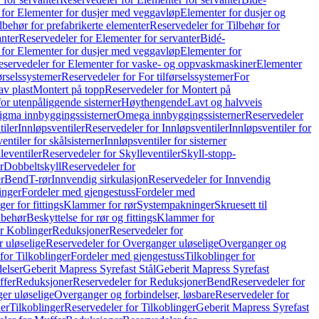
 for Elementer for dusjer med veggavløp
Elementer for dusjer og
lbehør for prefabrikerte elementer
Reservedeler for Tilbehør for
anter
Reservedeler for Elementer for servanter
Bidé-
 for Elementer for dusjer med veggavløp
Elementer for
eservedeler for Elementer for vaske- og oppvaskmaskiner
Elementer
førselssystemer
Reservedeler for For tilførselssystemer
For
av plast
Montert på topp
Reservedeler for Montert på
for utenpåliggende sisterner
Høythengende
Lavt og halvveis
Sigma innbyggingssisterner
Omega innbyggingssisterner
Reservedeler
tiler
Innløpsventiler
Reservedeler for Innløpsventiler
Innløpsventiler for
ntiler for skålsisterner
Innløpsventiler for sisterner
leventiler
Reservedeler for Skylleventiler
Skyll-stopp-
r
Dobbeltskyll
Reservedeler for
r
Bend
T-rør
Innvendig sirkulasjon
Reservedeler for Innvendig
inger
Fordeler med gjengestuss
Fordeler med
ger for fittings
Klammer for rør
Systempakninger
Skruesett til
lbehør
Beskyttelse for rør og fittings
Klammer for
or Koblinger
Reduksjoner
Reservedeler for
 uløselige
Reservedeler for Overganger uløselige
Overganger og
for Tilkoblinger
Fordeler med gjengestuss
Tilkoblinger for
delser
Geberit Mapress Syrefast Stål
Geberit Mapress Syrefast
ffer
Reduksjoner
Reservedeler for Reduksjoner
Bend
Reservedeler for
er uløselige
Overganger og forbindelser, løsbare
Reservedeler for
er
Tilkoblinger
Reservedeler for Tilkoblinger
Geberit Mapress Syrefast