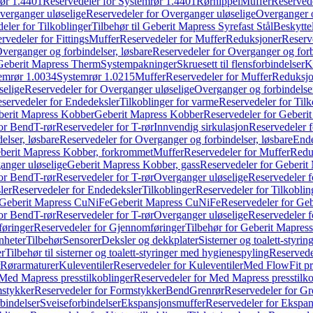
ør 1.4401
Reservedeler for Systemrør 1.4401
Rørnippel
Muffer
Reservede
verganger uløselige
Reservedeler for Overganger uløselige
Overganger o
eler for Tilkoblinger
Tilbehør til Geberit Mapress Syrefast Stål
Beskyttel
rvedeler for Fittings
Muffer
Reservedeler for Muffer
Reduksjoner
Reserv
verganger og forbindelser, løsbare
Reservedeler for Overganger og forb
 Geberit Mapress Therm
Systempakninger
Skruesett til flensforbindelser
K
emrør 1.0034
Systemrør 1.0215
Muffer
Reservedeler for Muffer
Reduksjo
selige
Reservedeler for Overganger uløselige
Overganger og forbindelser
servedeler for Endedeksler
Tilkoblinger for varme
Reservedeler for Tilk
berit Mapress Kobber
Geberit Mapress Kobber
Reservedeler for Geberi
for Bend
T-rør
Reservedeler for T-rør
Innvendig sirkulasjon
Reservedeler f
elser, løsbare
Reservedeler for Overganger og forbindelser, løsbare
Ende
eberit Mapress Kobber, forkrommet
Muffer
Reservedeler for Muffer
Redu
anger uløselige
Geberit Mapress Kobber, gass
Reservedeler for Geberit
for Bend
T-rør
Reservedeler for T-rør
Overganger uløselige
Reservedeler f
ler
Reservedeler for Endedeksler
Tilkoblinger
Reservedeler for Tilkoblin
Geberit Mapress CuNiFe
Geberit Mapress CuNiFe
Reservedeler for Ge
for Bend
T-rør
Reservedeler for T-rør
Overganger uløselige
Reservedeler f
øringer
Reservedeler for Gjennomføringer
Tilbehør for Geberit Mapre
nheter
Tilbehør
Sensorer
Deksler og dekkplater
Sisterner og toalett-styri
er
Tilbehør til sisterner og toalett-styringer med hygienespyling
Reservedel
Rørarmaturer
Kuleventiler
Reservedeler for Kuleventiler
Med FlowFit pr
Med Mapress presstilkoblinger
Reservedeler for Med Mapress presstilko
stykker
Reservedeler for Formstykker
Bend
Grenrør
Reservedeler for Gr
bindelser
Sveiseforbindelser
Ekspansjonsmuffer
Reservedeler for Ekspa