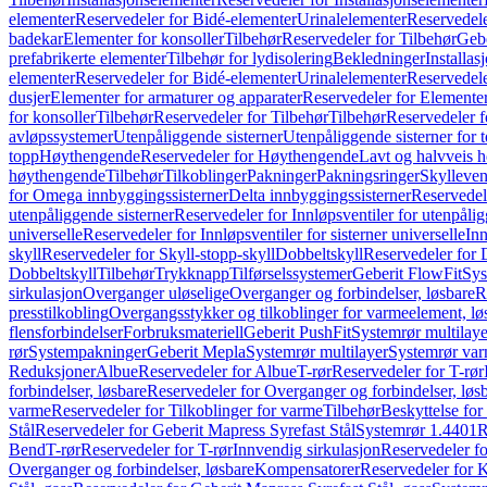
elementer
Reservedeler for Bidé-elementer
Urinalelementer
Reservedele
badekar
Elementer for konsoller
Tilbehør
Reservedeler for Tilbehør
Gebe
prefabrikerte elementer
Tilbehør for lydisolering
Bekledninger
Installas
elementer
Reservedeler for Bidé-elementer
Urinalelementer
Reservedele
dusjer
Elementer for armaturer og apparater
Reservedeler for Elementer
for konsoller
Tilbehør
Reservedeler for Tilbehør
Tilbehør
Reservedeler f
avløpssystemer
Utenpåliggende sisterner
Utenpåliggende sisterner for to
topp
Høythengende
Reservedeler for Høythengende
Lavt og halvveis 
høythengende
Tilbehør
Tilkoblinger
Pakninger
Pakningsringer
Skylleven
for Omega innbyggingssisterner
Delta innbyggingssisterner
Reservedel
utenpåliggende sisterner
Reservedeler for Innløpsventiler for utenpålig
universelle
Reservedeler for Innløpsventiler for sisterner universelle
Inn
skyll
Reservedeler for Skyll-stopp-skyll
Dobbeltskyll
Reservedeler for 
Dobbeltskyll
Tilbehør
Trykknapp
Tilførselssystemer
Geberit FlowFit
Sys
sirkulasjon
Overganger uløselige
Overganger og forbindelser, løsbare
R
presstilkobling
Overgangsstykker og tilkoblinger for varmeelement, lø
flensforbindelser
Forbruksmateriell
Geberit PushFit
Systemrør multilaye
rør
Systempakninger
Geberit Mepla
Systemrør multilayer
Systemrør var
Reduksjoner
Albue
Reservedeler for Albue
T-rør
Reservedeler for T-rør
forbindelser, løsbare
Reservedeler for Overganger og forbindelser, løs
varme
Reservedeler for Tilkoblinger for varme
Tilbehør
Beskyttelse for 
Stål
Reservedeler for Geberit Mapress Syrefast Stål
Systemrør 1.4401
R
Bend
T-rør
Reservedeler for T-rør
Innvendig sirkulasjon
Reservedeler fo
Overganger og forbindelser, løsbare
Kompensatorer
Reservedeler for 