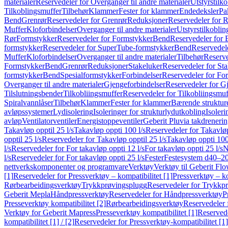
materialer
Reservedeler for Overganger til andre materialer
Utstyrstilko
Tilkoblingsmuffer
Tilbehør
Klammer
Fester for klammer
Endedeksler
Pa
Bend
Grenrør
Reservedeler for Grenrør
Reduksjoner
Reservedeler for 
Muffer
Kloforbindelser
Overganger til andre materialer
Utstyrstilkoblin
Rør
Formstykker
Reservedeler for Formstykker
Bend
Reservedeler for
formstykker
Reservedeler for SuperTube-formstykker
Bend
Reservedel
Muffer
Kloforbindelser
Overganger til andre materialer
Tilbehør
Reserve
Formstykker
Bend
Grenrør
Reduksjoner
Stakeluker
Reservedeler for St
formstykker
Bend
Spesialformstykker
Forbindelser
Reservedeler for For
Overganger til andre materialer
Gjengeforbindelser
Reservedeler for G
Tilslutningsbender
Tilkobliingsmuffer
Reservedeler for Tilkobliingsmuf
Spiralvannlåser
Tilbehør
Klammer
Fester for klammer
Bærende struktur
avløpssystemer
Lydisolering
Isoleringer for strukturlydutkobling
Isoleri
avløp
Ventilatorventiler
Energistoppeventiler
Geberit Pluvia takdreneri
Takavløp opptil 25 l/s
Takavløp oppti 100 l/s
Reservedeler for Takavløp
opptil 25 l/s
Reservedeler for Takavløp opptil 25 l/s
Takavløp oppti 100
l/s
Reservedeler for For takavløp oppti 12 l/s
For takavløp oppti 25 l/s
N
l/s
Reservedeler for For takavløp oppti 25 l/s
Fester
Festesystem d40–2
nettverkskomponenter og programvare
Verktøy
Verktøy til Geberit Flo
[1]
Reservedeler for Pressverktøy – kompatibilitet [1]
Pressverktøy – ko
Rørbearbeidingsverktøy
Trykkprøvingsplugg
Reservedeler for Trykkp
Geberit Mepla
Håndpressverktøy
Reservedeler for Håndpressverktøy
P
Presseverktøy kompatibilitet [2]
Rørbearbeidingsverktøy
Reservedeler 
Verktøy for Geberit Mapress
Presseverktøy kompatibilitet [1]
Reservede
kompatibilitet [1] / [2]
Reservedeler for Pressverktøy-kompatibilitet [1] 