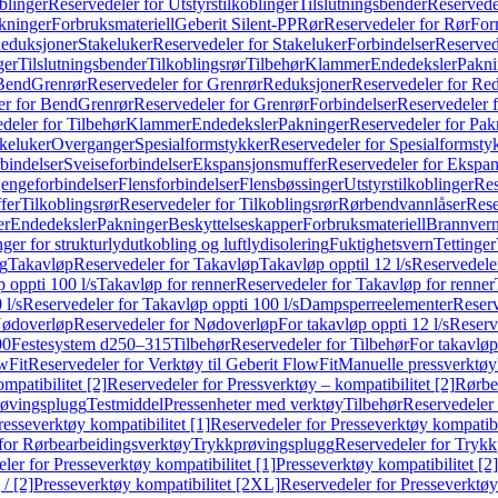
blinger
Reservedeler for Utstyrstilkoblinger
Tilslutningsbender
Reservedel
kninger
Forbruksmateriell
Geberit Silent-PP
Rør
Reservedeler for Rør
For
Reduksjoner
Stakeluker
Reservedeler for Stakeluker
Forbindelser
Reserved
ger
Tilslutningsbender
Tilkoblingsrør
Tilbehør
Klammer
Endedeksler
Pakni
 Bend
Grenrør
Reservedeler for Grenrør
Reduksjoner
Reservedeler for Re
er for Bend
Grenrør
Reservedeler for Grenrør
Forbindelser
Reservedeler f
deler for Tilbehør
Klammer
Endedeksler
Pakninger
Reservedeler for Pak
akeluker
Overganger
Spesialformstykker
Reservedeler for Spesialformsty
bindelser
Sveiseforbindelser
Ekspansjonsmuffer
Reservedeler for Ekspa
jengeforbindelser
Flensforbindelser
Flensbøssinger
Utstyrstilkoblinger
Res
fer
Tilkoblingsrør
Reservedeler for Tilkoblingsrør
Rørbendvannlåser
Rese
er
Endedeksler
Pakninger
Beskyttelseskapper
Forbruksmateriell
Brannvern,
nger for strukturlydutkobling og luftlydisolering
Fuktighetsvern
Tettinger
ng
Takavløp
Reservedeler for Takavløp
Takavløp opptil 12 l/s
Reservedeler
 oppti 100 l/s
Takavløp for renner
Reservedeler for Takavløp for renner
 l/s
Reservedeler for Takavløp oppti 100 l/s
Dampsperreelementer
Reserv
ødoverløp
Reservedeler for Nødoverløp
For takavløp oppti 12 l/s
Reserve
00
Festesystem d250–315
Tilbehør
Reservedeler for Tilbehør
For takavløp
wFit
Reservedeler for Verktøy til Geberit FlowFit
Manuelle pressverktøy
mpatibilitet [2]
Reservedeler for Pressverktøy – kompatibilitet [2]
Rørbe
røvingsplugg
Testmiddel
Pressenheter med verktøy
Tilbehør
Reservedeler 
resseverktøy kompatibilitet [1]
Reservedeler for Presseverktøy kompatibil
for Rørbearbeidingsverktøy
Trykkprøvingsplugg
Reservedeler for Tryk
ler for Presseverktøy kompatibilitet [1]
Presseverktøy kompatibilitet [2]
/ [2]
Presseverktøy kompatibilitet [2XL]
Reservedeler for Presseverktøy