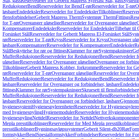
Stål, gass
Reservedeler for Geberit Mapress Syrefast Stål, gass
Systemr
Reduksjoner
Bend
Reservedeler for Bend
T-rør
Reservedeler for T-rør
O
løsbare
Endedeksler
Reservedeler for Endedeksler
Tilkoblinger
Reserved
flensforbindelser
Geberit Mapress Therm
Systemrør Therm
Fittings
Rese
for T-rør
Overganger uløselige
Reservedeler for Overganger uløselige
O
Kompensatorer
Endedeksler
Reservedeler for Endedeksler
Tilbehør til
Forsinket Stål
Reservedeler for Geberit Mapress El-Forsinket Stål
Syst
rør
Reservedeler for T-rør
Kryss
Reservedeler for Kryss
Overganger ulø
løsbare
Kompensatorer
Reservedeler for Kompensatorer
Endedeksler
Re
Stål
Beskyttelse for rør og fittings
Klammer for rør
Systempakninger
Ge
Muffer
Reduksjoner
Reservedeler for Reduksjoner
Bend
Reservedeler 
uløselige
Reservedeler for Overganger uløselige
Overganger og forbind
Tilkoblinger
Geberit Mapress Kobber, forkrommet
Reservedeler for G
rør
Reservedeler for T-rør
Overganger uløselige
Reservedeler for Overg
Muffer
Reduksjoner
Reservedeler for Reduksjoner
Bend
Reservedeler 
løsbare
Reservedeler for Overganger og forbindelser, løsbare
Endedeks
fittings
Klammer for rør
Systempakninger
Skruesett til flensforbindelser
Muffer
Reduksjoner
Reservedeler for Reduksjoner
Bend
Reservedeler 
løsbare
Reservedeler for Overganger og forbindelser, løsbare
Gjennomf
hygienesystem
Hygienespylerenheter
Reservedeler for Hygienespylere
med hygienespyling
Hygienemoduler
Reservedeler for Hygienemodul
hygienespyling
Nettdel
Reservedeler for Nettdel
Nettverkskomponenter
Mepla presstilkoblinger
Reservedeler for Med Mepla presstilkoblinger
presstilkoblinger
Bygningsavløpssystemer
Geberit Silent-db20
Rør
Form
formstykker
Bend
Spesialformstykker
Forbindelser
Reservedeler for For