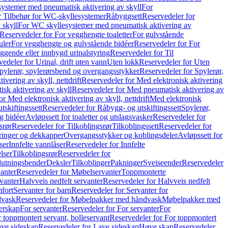
ystemer med pneumatisk aktivering av skyll
For
r Tilbehør for WC-skyllesystemer
Råbyggsett
Reservedeler for
 skyll
For WC skyllesystemer med pneumatisk aktivering av
Reservedeler for For vegghengte toaletter
For gulvstående
uler
For vegghengte og gulvstående bidéer
Reservedeler for For
iggende eller innbygd urinalstyring
Reservedeler for Til
edeler for Urinal, drift uten vann
Uten lokk
Reservedeler for Uten
pylerør, spylerørsbend og overgangsstykker
Reservedeler for Spylerør,
ivering av skyll, nettdrift
Reservedeler for Med elektronisk aktivering
sk aktivering av skyll
Reservedeler for Med pneumatisk aktivering av
r Med elektronisk aktivering av skyll, nettdrift
Med elektronisk
tskiftingssett
Reservedeler for Råbygg- og utskiftingssett
Spylerør,
og bidéer
Avløpssett for toaletter og utslagsvasker
Reservedeler for
srør
Reservedeler for Tilkoblingsrør
Tilkoblingssett
Reservedeler for
ringer og dekkapper
Overgangsstykker og koblingsdeler
Avløpssett for
ser
Innfelte vannlåser
Reservedeler for Innfelte
lser
Tilkoblingsrør
Reservedeler for
slutningsbender
Deksler
Tilkoblinger
Pakninger
Sveiseender
Reservedeler
anter
Reservedeler for Møbelservanter
Toppmonterte
vanter
Halvveis nedfelt servanter
Reservedeler for Halvveis nedfelt
fort
Servanter for barn
Reservedeler for Servanter for
dvask
Reservedeler for Møbelpakker med håndvask
Møbelpakker med
erskap
For servanter
Reservedeler for For servanter
For
 toppmontert servant, bolleservant
Reservedeler for For toppmontert
ve sideskap
Reservedeler for Lave sideskap
Høye skap
Reservedeler