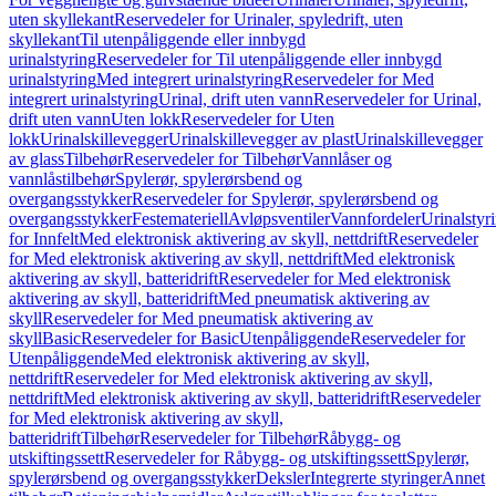
uten skyllekant
Reservedeler for Urinaler, spyledrift, uten
skyllekant
Til utenpåliggende eller innbygd
urinalstyring
Reservedeler for Til utenpåliggende eller innbygd
urinalstyring
Med integrert urinalstyring
Reservedeler for Med
integrert urinalstyring
Urinal, drift uten vann
Reservedeler for Urinal,
drift uten vann
Uten lokk
Reservedeler for Uten
lokk
Urinalskillevegger
Urinalskillevegger av plast
Urinalskillevegger
av glass
Tilbehør
Reservedeler for Tilbehør
Vannlåser og
vannlåstilbehør
Spylerør, spylerørsbend og
overgangsstykker
Reservedeler for Spylerør, spylerørsbend og
overgangsstykker
Festemateriell
Avløpsventiler
Vannfordeler
Urinalstyr
for Innfelt
Med elektronisk aktivering av skyll, nettdrift
Reservedeler
for Med elektronisk aktivering av skyll, nettdrift
Med elektronisk
aktivering av skyll, batteridrift
Reservedeler for Med elektronisk
aktivering av skyll, batteridrift
Med pneumatisk aktivering av
skyll
Reservedeler for Med pneumatisk aktivering av
skyll
Basic
Reservedeler for Basic
Utenpåliggende
Reservedeler for
Utenpåliggende
Med elektronisk aktivering av skyll,
nettdrift
Reservedeler for Med elektronisk aktivering av skyll,
nettdrift
Med elektronisk aktivering av skyll, batteridrift
Reservedeler
for Med elektronisk aktivering av skyll,
batteridrift
Tilbehør
Reservedeler for Tilbehør
Råbygg- og
utskiftingssett
Reservedeler for Råbygg- og utskiftingssett
Spylerør,
spylerørsbend og overgangsstykker
Deksler
Integrerte styringer
Annet