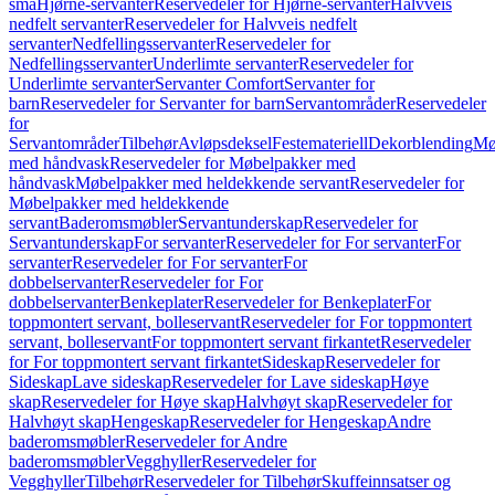
små
Hjørne-servanter
Reservedeler for Hjørne-servanter
Halvveis
nedfelt servanter
Reservedeler for Halvveis nedfelt
servanter
Nedfellingsservanter
Reservedeler for
Nedfellingsservanter
Underlimte servanter
Reservedeler for
Underlimte servanter
Servanter Comfort
Servanter for
barn
Reservedeler for Servanter for barn
Servantområder
Reservedeler
for
Servantområder
Tilbehør
Avløpsdeksel
Festemateriell
Dekorblending
Mø
med håndvask
Reservedeler for Møbelpakker med
håndvask
Møbelpakker med heldekkende servant
Reservedeler for
Møbelpakker med heldekkende
servant
Baderomsmøbler
Servantunderskap
Reservedeler for
Servantunderskap
For servanter
Reservedeler for For servanter
For
servanter
Reservedeler for For servanter
For
dobbelservanter
Reservedeler for For
dobbelservanter
Benkeplater
Reservedeler for Benkeplater
For
toppmontert servant, bolleservant
Reservedeler for For toppmontert
servant, bolleservant
For toppmontert servant firkantet
Reservedeler
for For toppmontert servant firkantet
Sideskap
Reservedeler for
Sideskap
Lave sideskap
Reservedeler for Lave sideskap
Høye
skap
Reservedeler for Høye skap
Halvhøyt skap
Reservedeler for
Halvhøyt skap
Hengeskap
Reservedeler for Hengeskap
Andre
baderomsmøbler
Reservedeler for Andre
baderomsmøbler
Vegghyller
Reservedeler for
Vegghyller
Tilbehør
Reservedeler for Tilbehør
Skuffeinnsatser og