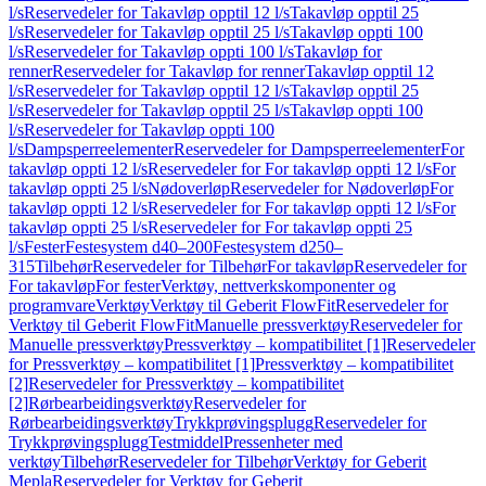
l/s
Reservedeler for Takavløp opptil 12 l/s
Takavløp opptil 25
l/s
Reservedeler for Takavløp opptil 25 l/s
Takavløp oppti 100
l/s
Reservedeler for Takavløp oppti 100 l/s
Takavløp for
renner
Reservedeler for Takavløp for renner
Takavløp opptil 12
l/s
Reservedeler for Takavløp opptil 12 l/s
Takavløp opptil 25
l/s
Reservedeler for Takavløp opptil 25 l/s
Takavløp oppti 100
l/s
Reservedeler for Takavløp oppti 100
l/s
Dampsperreelementer
Reservedeler for Dampsperreelementer
For
takavløp oppti 12 l/s
Reservedeler for For takavløp oppti 12 l/s
For
takavløp oppti 25 l/s
Nødoverløp
Reservedeler for Nødoverløp
For
takavløp oppti 12 l/s
Reservedeler for For takavløp oppti 12 l/s
For
takavløp oppti 25 l/s
Reservedeler for For takavløp oppti 25
l/s
Fester
Festesystem d40–200
Festesystem d250–
315
Tilbehør
Reservedeler for Tilbehør
For takavløp
Reservedeler for
For takavløp
For fester
Verktøy, nettverkskomponenter og
programvare
Verktøy
Verktøy til Geberit FlowFit
Reservedeler for
Verktøy til Geberit FlowFit
Manuelle pressverktøy
Reservedeler for
Manuelle pressverktøy
Pressverktøy – kompatibilitet [1]
Reservedeler
for Pressverktøy – kompatibilitet [1]
Pressverktøy – kompatibilitet
[2]
Reservedeler for Pressverktøy – kompatibilitet
[2]
Rørbearbeidingsverktøy
Reservedeler for
Rørbearbeidingsverktøy
Trykkprøvingsplugg
Reservedeler for
Trykkprøvingsplugg
Testmiddel
Pressenheter med
verktøy
Tilbehør
Reservedeler for Tilbehør
Verktøy for Geberit
Mepla
Reservedeler for Verktøy for Geberit