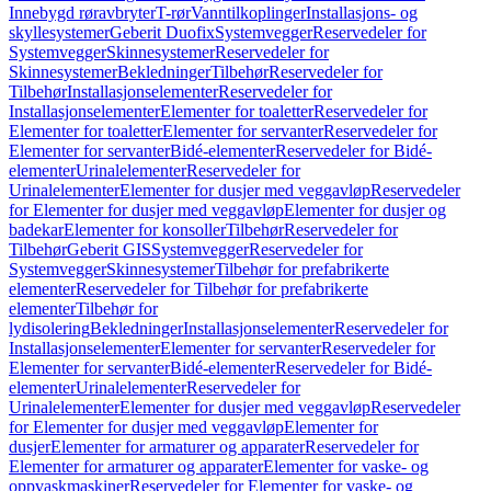
Innebygd røravbryter
T-rør
Vanntilkoplinger
Installasjons- og
skyllesystemer
Geberit Duofix
Systemvegger
Reservedeler for
Systemvegger
Skinnesystemer
Reservedeler for
Skinnesystemer
Bekledninger
Tilbehør
Reservedeler for
Tilbehør
Installasjonselementer
Reservedeler for
Installasjonselementer
Elementer for toaletter
Reservedeler for
Elementer for toaletter
Elementer for servanter
Reservedeler for
Elementer for servanter
Bidé-elementer
Reservedeler for Bidé-
elementer
Urinalelementer
Reservedeler for
Urinalelementer
Elementer for dusjer med veggavløp
Reservedeler
for Elementer for dusjer med veggavløp
Elementer for dusjer og
badekar
Elementer for konsoller
Tilbehør
Reservedeler for
Tilbehør
Geberit GIS
Systemvegger
Reservedeler for
Systemvegger
Skinnesystemer
Tilbehør for prefabrikerte
elementer
Reservedeler for Tilbehør for prefabrikerte
elementer
Tilbehør for
lydisolering
Bekledninger
Installasjonselementer
Reservedeler for
Installasjonselementer
Elementer for servanter
Reservedeler for
Elementer for servanter
Bidé-elementer
Reservedeler for Bidé-
elementer
Urinalelementer
Reservedeler for
Urinalelementer
Elementer for dusjer med veggavløp
Reservedeler
for Elementer for dusjer med veggavløp
Elementer for
dusjer
Elementer for armaturer og apparater
Reservedeler for
Elementer for armaturer og apparater
Elementer for vaske- og
oppvaskmaskiner
Reservedeler for Elementer for vaske- og