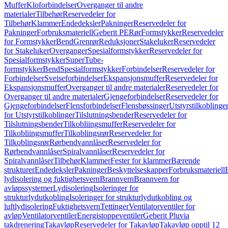
Muffer
Kloforbindelser
Overganger til andre
materialer
Tilbehør
Reservedeler for
Tilbehør
Klammer
Endedeksler
Pakninger
Reservedeler for
Pakninger
Forbruksmateriell
Geberit PE
Rør
Formstykker
Reservedeler
for Formstykker
Bend
Grenrør
Reduksjoner
Stakeluker
Reservedeler
for Stakeluker
Overganger
Spesialformstykker
Reservedeler for
Spesialformstykker
SuperTube-
formstykker
Bend
Spesialformstykker
Forbindelser
Reservedeler for
Forbindelser
Sveiseforbindelser
Ekspansjonsmuffer
Reservedeler for
Ekspansjonsmuffer
Overganger til andre materialer
Reservedeler for
Overganger til andre materialer
Gjengeforbindelser
Reservedeler for
Gjengeforbindelser
Flensforbindelser
Flensbøssinger
Utstyrstilkoblinge
for Utstyrstilkoblinger
Tilslutningsbender
Reservedeler for
Tilslutningsbender
Tilkobliingsmuffer
Reservedeler for
Tilkobliingsmuffer
Tilkoblingsrør
Reservedeler for
Tilkoblingsrør
Rørbendvannlåser
Reservedeler for
Rørbendvannlåser
Spiralvannlåser
Reservedeler for
Spiralvannlåser
Tilbehør
Klammer
Fester for klammer
Bærende
strukturer
Endedeksler
Pakninger
Beskyttelseskapper
Forbruksmateriell
lydisolering og fuktighetsvern
Brannvern
Brannvern for
avløpssystemer
Lydisolering
Isoleringer for
strukturlydutkobling
Isoleringer for strukturlydutkobling og
luftlydisolering
Fuktighetsvern
Tettinger
Ventilatorventiler for
avløp
Ventilatorventiler
Energistoppeventiler
Geberit Pluvia
takdrenering
Takavløp
Reservedeler for Takavløp
Takavløp opptil 12