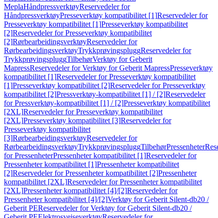
Mepla
Håndpressverktøy
Reservedeler for
Håndpressverktøy
Presseverktøy kompatibilitet [1]
Reservedeler for
Presseverktøy kompatibilitet [1]
Presseverktøy kompatibilitet
[2]
Reservedeler for Presseverktøy kompatibilitet
[2]
Rørbearbeidingsverktøy
Reservedeler for
Rørbearbeidingsverktøy
Trykkprøvingsplugg
Reservedeler for
Trykkprøvingsplugg
Tilbehør
Verktøy for Geberit
Mapress
Reservedeler for Verktøy for Geberit Mapress
Presseverktøy
kompatibilitet [1]
Reservedeler for Presseverktøy kompatibilitet
[1]
Presseverktøy kompatibilitet [2]
Reservedeler for Presseverktøy
kompatibilitet [2]
Pressverktøy-kompatibilitet [1] / [2]
Reservedeler
for Pressverktøy-kompatibilitet [1] / [2]
Presseverktøy kompatibilitet
[2XL]
Reservedeler for Presseverktøy kompatibilitet
[2XL]
Presseverktøy kompatibilitet [3]
Reservedeler for
Presseverktøy kompatibilitet
[3]
Rørbearbeidingsverktøy
Reservedeler for
Rørbearbeidingsverktøy
Trykkprøvingsplugg
Tilbehør
Pressenheter
Res
for Pressenheter
Pressenheter kompatibilitet [1]
Reservedeler for
Pressenheter kompatibilitet [1]
Pressenheter kompatibilitet
[2]
Reservedeler for Pressenheter kompatibilitet [2]
Pressenheter
kompatibilitet [2XL]
Reservedeler for Pressenheter kompatibilitet
[2XL]
Pressenheter kompatibilitet [4]/[2]
Reservedeler for
Pressenheter kompatibilitet [4]/[2]
Verktøy for Geberit Silent-db20 /
Geberit PE
Reservedeler for Verktøy for Geberit Silent-db20 /
Geberit PE
Elektrosveiseverktøy
Reservedeler for