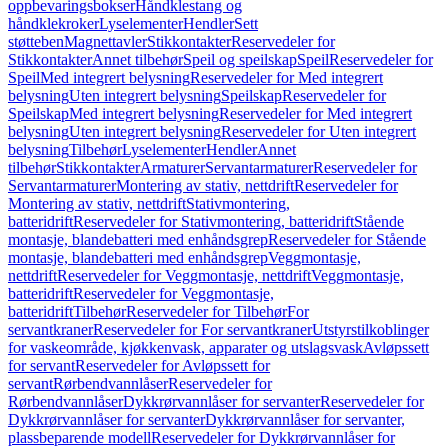
oppbevaringsbokser
Håndklestang og
håndklekroker
Lyselementer
Hendler
Sett
støtteben
Magnettavler
Stikkontakter
Reservedeler for
Stikkontakter
Annet tilbehør
Speil og speilskap
Speil
Reservedeler for
Speil
Med integrert belysning
Reservedeler for Med integrert
belysning
Uten integrert belysning
Speilskap
Reservedeler for
Speilskap
Med integrert belysning
Reservedeler for Med integrert
belysning
Uten integrert belysning
Reservedeler for Uten integrert
belysning
Tilbehør
Lyselementer
Hendler
Annet
tilbehør
Stikkontakter
Armaturer
Servantarmaturer
Reservedeler for
Servantarmaturer
Montering av stativ, nettdrift
Reservedeler for
Montering av stativ, nettdrift
Stativmontering,
batteridrift
Reservedeler for Stativmontering, batteridrift
Stående
montasje, blandebatteri med enhåndsgrep
Reservedeler for Stående
montasje, blandebatteri med enhåndsgrep
Veggmontasje,
nettdrift
Reservedeler for Veggmontasje, nettdrift
Veggmontasje,
batteridrift
Reservedeler for Veggmontasje,
batteridrift
Tilbehør
Reservedeler for Tilbehør
For
servantkraner
Reservedeler for For servantkraner
Utstyrstilkoblinger
for vaskeområde, kjøkkenvask, apparater og utslagsvask
Avløpssett
for servant
Reservedeler for Avløpssett for
servant
Rørbendvannlåser
Reservedeler for
Rørbendvannlåser
Dykkrørvannlåser for servanter
Reservedeler for
Dykkrørvannlåser for servanter
Dykkrørvannlåser for servanter,
plassbeparende modell
Reservedeler for Dykkrørvannlåser for