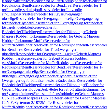
Kobber
Muffer
Reservedeler for Muffer
Reduksjoner
Reservedeler for
Reduksjoner
Bend
Reservedeler for Bend
T-rør
Reservedeler for T-
rør
Innvendig sirkulasjon
Reservedeler for Innvendig
sirkulasjon
Kryss
Reservedeler for Kryss
Overganger
uløselige
Reservedeler for Overganger uløselige
Overganger og
forbindelser, løsbare
Reservedeler for Overganger og forbindelser,
løsbare
Endedeksler
Reservedeler for
Endedeksler
Tilkoblinger
Reservedeler for Tilkoblinger
Geberit
Mapress Kobber, forkrommet
Reservedeler for Geberit Mapress
Kobber, forkrommet
Muffer
Reservedeler for
Muffer
Reduksjoner
Reservedeler for Reduksjoner
Bend
Reservedeler
for Bend
T-rør
Reservedeler for T-rør
Overganger
uløselige
Reservedeler for Overganger uløselige
Geberit Mapress
Kobber, gass
Reservedeler for Geberit Mapress Kobber,
gass
Muffer
Reservedeler for Muffer
Reduksjoner
Reservedeler for
Reduksjoner
Bend
Reservedeler for Bend
T-rør
Reservedeler for T-
rør
Overganger uløselige
Reservedeler for Overganger
uløselige
Overganger og forbindelser, løsbare
Reservedeler for
Overganger og forbindelser, løsbare
Endedeksler
Reservedeler for
Endedeksler
Tilkoblinger
Reservedeler for Tilkoblinger
Tilbehør for
Geberit Mapress Kobber
Beskyttelse for rør og fittings
Klammer for
rør
Systempakninger
Skruesett til flensforbindelser
Geberit Mapress
CuNiFe
Geberit Mapress CuNiFe
Reservedeler for Geberit Mapress
CuNiFe
Systemrør 2.1972
Muffer
Reservedeler for
Muffer
Reduksjoner
Reservedeler for Reduksjoner
Bend
Reservedeler