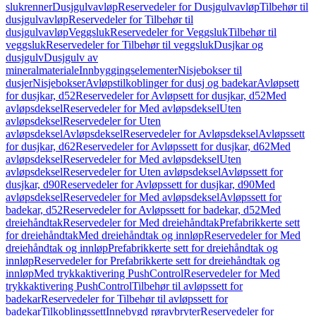
slukrenner
Dusjgulvavløp
Reservedeler for Dusjgulvavløp
Tilbehør til
dusjgulvavløp
Reservedeler for Tilbehør til
dusjgulvavløp
Veggsluk
Reservedeler for Veggsluk
Tilbehør til
veggsluk
Reservedeler for Tilbehør til veggsluk
Dusjkar og
dusjgulv
Dusjgulv av
mineralmateriale
Innbyggingselementer
Nisjebokser til
dusjer
Nisjebokser
Avløpstilkoblinger for dusj og badekar
Avløpsett
for dusjkar, d52
Reservedeler for Avløpsett for dusjkar, d52
Med
avløpsdeksel
Reservedeler for Med avløpsdeksel
Uten
avløpsdeksel
Reservedeler for Uten
avløpsdeksel
Avløpsdeksel
Reservedeler for Avløpsdeksel
Avløpssett
for dusjkar, d62
Reservedeler for Avløpssett for dusjkar, d62
Med
avløpsdeksel
Reservedeler for Med avløpsdeksel
Uten
avløpsdeksel
Reservedeler for Uten avløpsdeksel
Avløpssett for
dusjkar, d90
Reservedeler for Avløpssett for dusjkar, d90
Med
avløpsdeksel
Reservedeler for Med avløpsdeksel
Avløpssett for
badekar, d52
Reservedeler for Avløpssett for badekar, d52
Med
dreiehåndtak
Reservedeler for Med dreiehåndtak
Prefabrikkerte sett
for dreiehåndtak
Med dreiehåndtak og innløp
Reservedeler for Med
dreiehåndtak og innløp
Prefabrikkerte sett for dreiehåndtak og
innløp
Reservedeler for Prefabrikkerte sett for dreiehåndtak og
innløp
Med trykkaktivering PushControl
Reservedeler for Med
trykkaktivering PushControl
Tilbehør til avløpssett for
badekar
Reservedeler for Tilbehør til avløpssett for
badekar
Tilkoblingssett
Innebygd røravbryter
Reservedeler for