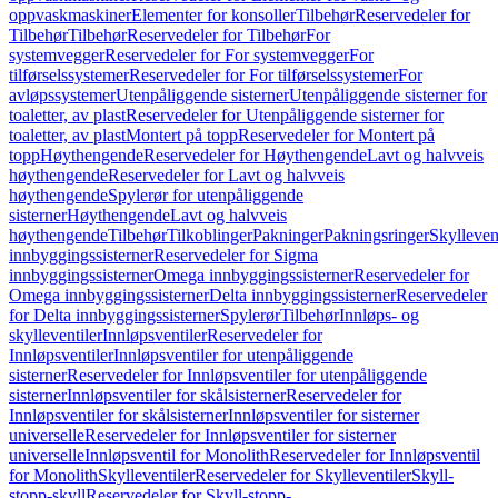
oppvaskmaskiner
Elementer for konsoller
Tilbehør
Reservedeler for
Tilbehør
Tilbehør
Reservedeler for Tilbehør
For
systemvegger
Reservedeler for For systemvegger
For
tilførselssystemer
Reservedeler for For tilførselssystemer
For
avløpssystemer
Utenpåliggende sisterner
Utenpåliggende sisterner for
toaletter, av plast
Reservedeler for Utenpåliggende sisterner for
toaletter, av plast
Montert på topp
Reservedeler for Montert på
topp
Høythengende
Reservedeler for Høythengende
Lavt og halvveis
høythengende
Reservedeler for Lavt og halvveis
høythengende
Spylerør for utenpåliggende
sisterner
Høythengende
Lavt og halvveis
høythengende
Tilbehør
Tilkoblinger
Pakninger
Pakningsringer
Skylleven
innbyggingssisterner
Reservedeler for Sigma
innbyggingssisterner
Omega innbyggingssisterner
Reservedeler for
Omega innbyggingssisterner
Delta innbyggingssisterner
Reservedeler
for Delta innbyggingssisterner
Spylerør
Tilbehør
Innløps- og
skylleventiler
Innløpsventiler
Reservedeler for
Innløpsventiler
Innløpsventiler for utenpåliggende
sisterner
Reservedeler for Innløpsventiler for utenpåliggende
sisterner
Innløpsventiler for skålsisterner
Reservedeler for
Innløpsventiler for skålsisterner
Innløpsventiler for sisterner
universelle
Reservedeler for Innløpsventiler for sisterner
universelle
Innløpsventil for Monolith
Reservedeler for Innløpsventil
for Monolith
Skylleventiler
Reservedeler for Skylleventiler
Skyll-
stopp-skyll
Reservedeler for Skyll-stopp-