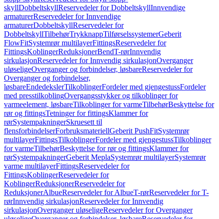
skyll
Dobbeltskyll
Reservedeler for Dobbeltskyll
Innvendige
armaturer
Reservedeler for Innvendige
armaturer
Dobbeltskyll
Reservedeler for
Dobbeltskyll
Tilbehør
Trykknapp
Tilførselssystemer
Geberit
FlowFit
Systemrør multilayer
Fittings
Reservedeler for
Fittings
Koblinger
Reduksjoner
Bend
T-rør
Innvendig
sirkulasjon
Reservedeler for Innvendig sirkulasjon
Overganger
uløselige
Overganger og forbindelser, løsbare
Reservedeler for
Overganger og forbindelser,
løsbare
Endedeksler
Tilkoblinger
Fordeler med gjengestuss
Fordeler
med presstilkobling
Overgangsstykker og tilkoblinger for
varmeelement, løsbare
Tilkoblinger for varme
Tilbehør
Beskyttelse for
rør og fittings
Tetninger for fittings
Klammer for
rør
Systempakninger
Skruesett til
flensforbindelser
Forbruksmateriell
Geberit PushFit
Systemrør
multilayer
Fittings
Tilkoblinger
Fordeler med gjengestuss
Tilkoblinger
for varme
Tilbehør
Beskyttelse for rør og fittings
Klammer for
rør
Systempakninger
Geberit Mepla
Systemrør multilayer
Systemrør
varme multilayer
Fittings
Reservedeler for
Fittings
Koblinger
Reservedeler for
Koblinger
Reduksjoner
Reservedeler for
Reduksjoner
Albue
Reservedeler for Albue
T-rør
Reservedeler for T-
rør
Innvendig sirkulasjon
Reservedeler for Innvendig
sirkulasjon
Overganger uløselige
Reservedeler for Overganger
uløselige
Overganger og forbindelser, løsbare
Reservedeler for