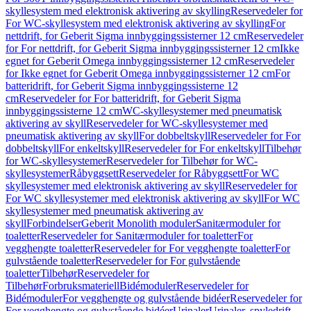
skyllesystem med elektronisk aktivering av skylling
Reservedeler for
For WC-skyllesystem med elektronisk aktivering av skylling
For
nettdrift, for Geberit Sigma innbyggingssisterner 12 cm
Reservedeler
for For nettdrift, for Geberit Sigma innbyggingssisterner 12 cm
Ikke
egnet for Geberit Omega innbyggingssisterner 12 cm
Reservedeler
for Ikke egnet for Geberit Omega innbyggingssisterner 12 cm
For
batteridrift, for Geberit Sigma innbyggingssisterne 12
cm
Reservedeler for For batteridrift, for Geberit Sigma
innbyggingssisterne 12 cm
WC-skyllesystemer med pneumatisk
aktivering av skyll
Reservedeler for WC-skyllesystemer med
pneumatisk aktivering av skyll
For dobbeltskyll
Reservedeler for For
dobbeltskyll
For enkeltskyll
Reservedeler for For enkeltskyll
Tilbehør
for WC-skyllesystemer
Reservedeler for Tilbehør for WC-
skyllesystemer
Råbyggsett
Reservedeler for Råbyggsett
For WC
skyllesystemer med elektronisk aktivering av skyll
Reservedeler for
For WC skyllesystemer med elektronisk aktivering av skyll
For WC
skyllesystemer med pneumatisk aktivering av
skyll
Forbindelser
Geberit Monolith moduler
Sanitærmoduler for
toaletter
Reservedeler for Sanitærmoduler for toaletter
For
vegghengte toaletter
Reservedeler for For vegghengte toaletter
For
gulvstående toaletter
Reservedeler for For gulvstående
toaletter
Tilbehør
Reservedeler for
Tilbehør
Forbruksmateriell
Bidémoduler
Reservedeler for
Bidémoduler
For vegghengte og gulvstående bidéer
Reservedeler for
For vegghengte og gulvstående bidéer
Urinaler
Urinaler, spyledrift,