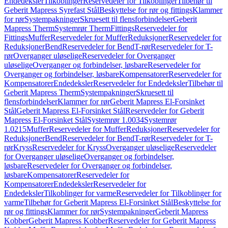
Endedeksler
Tilkoblinger
Reservedeler for Tilkoblinger
Tilbehør til
Geberit Mapress Syrefast Stål
Beskyttelse for rør og fittings
Klammer
for rør
Systempakninger
Skruesett til flensforbindelser
Geberit
Mapress Therm
Systemrør Therm
Fittings
Reservedeler for
Fittings
Muffer
Reservedeler for Muffer
Reduksjoner
Reservedeler for
Reduksjoner
Bend
Reservedeler for Bend
T-rør
Reservedeler for T-
rør
Overganger uløselige
Reservedeler for Overganger
uløselige
Overganger og forbindelser, løsbare
Reservedeler for
Overganger og forbindelser, løsbare
Kompensatorer
Reservedeler for
Kompensatorer
Endedeksler
Reservedeler for Endedeksler
Tilbehør til
Geberit Mapress Therm
Systempakninger
Skruesett til
flensforbindelser
Klammer for rør
Geberit Mapress El-Forsinket
Stål
Geberit Mapress El-Forsinket Stål
Reservedeler for Geberit
Mapress El-Forsinket Stål
Systemrør 1.0034
Systemrør
1.0215
Muffer
Reservedeler for Muffer
Reduksjoner
Reservedeler for
Reduksjoner
Bend
Reservedeler for Bend
T-rør
Reservedeler for T-
rør
Kryss
Reservedeler for Kryss
Overganger uløselige
Reservedeler
for Overganger uløselige
Overganger og forbindelser,
løsbare
Reservedeler for Overganger og forbindelser,
løsbare
Kompensatorer
Reservedeler for
Kompensatorer
Endedeksler
Reservedeler for
Endedeksler
Tilkoblinger for varme
Reservedeler for Tilkoblinger for
varme
Tilbehør for Geberit Mapress El-Forsinket Stål
Beskyttelse for
rør og fittings
Klammer for rør
Systempakninger
Geberit Mapress
Kobber
Geberit Mapress Kobber
Reservedeler for Geberit Mapress