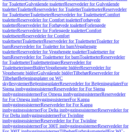
for Toaletter
Gulvstående toaletter
Reservedeler for Gulvstående
toaletter
Toaletter
Reservedeler for Toaletter
Toalettseter
Reservedeler
for Toalettseter
Toalettseter
Reservedeler for Toalettseter
Comfort
toaletter
Reservedeler for Comfort toaletter
Forhøyede
toaletter
Reservedeler for Forhøyede toaletter
Forlengede
toaletter
Reservedeler for Forlengede toaletter
Comfort
toalettseter
Reservedeler for Comfort
toalettseter
Toalettseter
Reservedeler for Toalettseter
Toaletter for
barn
Reservedeler for Toaletter for barn
Vegghengte
toaletter
Reservedeler for Vegghengte toaletter
Toalettseter for
barn
Reservedeler for Toalettseter for barn
Toalettseter
Reservedeler
for Toalettseter
Toalettseteringer
Reservedeler for
Toalettseteringer
Bidéer
Vegghengte bidéer
Reservedeler for
Vegghengte bidéer
Gulvstående bidéer
Tilbehør
Reservedeler for
Tilbehør
Betjeningsplater og WC
skyllesystemer
Betjeningsplater
Reservedeler for Betjeningsplater
For
Sigma innbyggingssisterner
Reservedeler for For Sigma
innbyggingssisterner
For Omega innbyggingssisterner
Reservedeler
for For Omega innbyggingssisterner
For Kappa
innbyggingssisterner
Reservedeler for For Kappa
innbyggingssisterner
For Delta innbyggingssisterner
Reservedeler for
For Delta innbyggingssisterner
For Twinline
innbyggingssisterner
Reservedeler for For Twinline
innbyggingssisterner
For 300T innbyggingssisterner
Reservedeler for
For 300T innbyggingssisterner
Tilbehør
Forbruksmateriell
For WC-