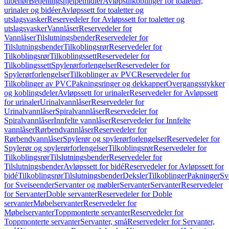
tilbehør
Betjeningshjelpemidler
Avløpstilkoblinger for toaletter,
urinaler og bidéer
Avløpssett for toaletter og
utslagsvasker
Reservedeler for Avløpssett for toaletter og
utslagsvasker
Vannlåser
Reservedeler for
Vannlåser
Tilslutningsbender
Reservedeler for
Tilslutningsbender
Tilkoblingsrør
Reservedeler for
Tilkoblingsrør
Tilkoblingssett
Reservedeler for
Tilkoblingssett
Spylerørforlengelser
Reservedeler for
Spylerørforlengelser
Tilkoblinger av PVC
Reservedeler for
Tilkoblinger av PVC
Pakningsringer og dekkapper
Overgangsstykker
og koblingsdeler
Avløpssett for urinaler
Reservedeler for Avløpssett
for urinaler
Urinalvannlåser
Reservedeler for
Urinalvannlåser
Spiralvannlåser
Reservedeler for
Spiralvannlåser
Innfelte vannlåser
Reservedeler for Innfelte
vannlåser
Rørbendvannlåser
Reservedeler for
Rørbendvannlåser
Spylerør og spylerørforlengelser
Reservedeler for
Spylerør og spylerørforlengelser
Tilkoblingsrør
Reservedeler for
Tilkoblingsrør
Tilslutningsbender
Reservedeler for
Tilslutningsbender
Avløpssett for bidé
Reservedeler for Avløpssett for
bidé
Tilkoblingsrør
Tilslutningsbender
Deksler
Tilkoblinger
Pakninger
Sv
for Sveiseender
Servanter og møbler
Servanter
Servanter
Reservedeler
for Servanter
Doble servanter
Reservedeler for Doble
servanter
Møbelservanter
Reservedeler for
Møbelservanter
Toppmonterte servanter
Reservedeler for
Toppmonterte servanter
Servanter, små
Reservedeler for Servanter,