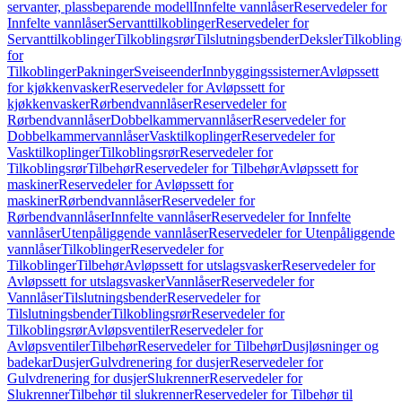
servanter, plassbeparende modell
Innfelte vannlåser
Reservedeler for
Innfelte vannlåser
Servanttilkoblinger
Reservedeler for
Servanttilkoblinger
Tilkoblingsrør
Tilslutningsbender
Deksler
Tilkobling
for
Tilkoblinger
Pakninger
Sveiseender
Innbyggingssisterner
Avløpssett
for kjøkkenvasker
Reservedeler for Avløpssett for
kjøkkenvasker
Rørbendvannlåser
Reservedeler for
Rørbendvannlåser
Dobbelkammervannlåser
Reservedeler for
Dobbelkammervannlåser
Vasktilkoplinger
Reservedeler for
Vasktilkoplinger
Tilkoblingsrør
Reservedeler for
Tilkoblingsrør
Tilbehør
Reservedeler for Tilbehør
Avløpssett for
maskiner
Reservedeler for Avløpssett for
maskiner
Rørbendvannlåser
Reservedeler for
Rørbendvannlåser
Innfelte vannlåser
Reservedeler for Innfelte
vannlåser
Utenpåliggende vannlåser
Reservedeler for Utenpåliggende
vannlåser
Tilkoblinger
Reservedeler for
Tilkoblinger
Tilbehør
Avløpssett for utslagsvasker
Reservedeler for
Avløpssett for utslagsvasker
Vannlåser
Reservedeler for
Vannlåser
Tilslutningsbender
Reservedeler for
Tilslutningsbender
Tilkoblingsrør
Reservedeler for
Tilkoblingsrør
Avløpsventiler
Reservedeler for
Avløpsventiler
Tilbehør
Reservedeler for Tilbehør
Dusjløsninger og
badekar
Dusjer
Gulvdrenering for dusjer
Reservedeler for
Gulvdrenering for dusjer
Slukrenner
Reservedeler for
Slukrenner
Tilbehør til slukrenner
Reservedeler for Tilbehør til