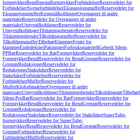
formstykker
Bend
Spesialformstykker
Forbindelser
Reservedeler for
Forbindelser
Sveiseforbindelser
Ekspansjonsmuffer
Reservedeler for
Ekspansjonsmuffer
Kromstålkoblinger
Overganger til andre
materialer
Reservedeler for Overganger til andre
materialer
Utstyrstilkoblinger
Reservedeler for
Utstyrstilkoblinger
Tilslutningsbender
Reservedeler for
Tilslutningsbender
Tilkoblingsmuffer
Reservedeler for
Tilkoblingsmuffer
Tilbehør
Klammer
Fester for
klammer
Endedeksler
Pakninger
Forbruksmateriell
Geberit Silent-
PP
Rør
Reservedeler for Rør
Formstykker
Reservedeler for
Formstykker
Bend
Reservedeler for Bend
Grenrør
Reservedeler for
Grenrør
Reduksjoner
Reservedeler for
Reduksjoner
Stakeluker
Reservedeler for
Stakeluker
Forbindelser
Reservedeler for
Forbindelser
Muffer
Reservedeler for
Muffer
Kloforbindelser
Overganger til andre
materialer
Utstyrstilkoblinger
Tilslutningsbender
Tilkoblingsrør
Tilbehør
Silent-Pro
Rør
Reservedeler for Rør
Formstykker
Reservedeler for
Formstykker
Bend
Reservedeler for Bend
Grenrør
Reservedeler for
Grenrør
Reduksjoner
Reservedeler for
Reduksjoner
Stakeluker
Reservedeler for Stakeluker
SuperTube-
formstykker
Reservedeler for SuperTube-
formstykker
Bend
Reservedeler for Bend
Grenrør
Reservedeler for
Grenrør
Forbindelser
Reservedeler for
Forbindelser
Muffer
Reservedeler for