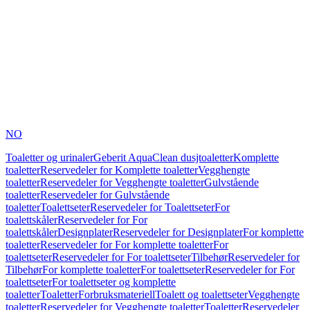
NO
Toaletter og urinaler
Geberit AquaClean dusjtoaletter
Komplette
toaletter
Reservedeler for Komplette toaletter
Vegghengte
toaletter
Reservedeler for Vegghengte toaletter
Gulvstående
toaletter
Reservedeler for Gulvstående
toaletter
Toalettseter
Reservedeler for Toalettseter
For
toalettskåler
Reservedeler for For
toalettskåler
Designplater
Reservedeler for Designplater
For komplette
toaletter
Reservedeler for For komplette toaletter
For
toalettseter
Reservedeler for For toalettseter
Tilbehør
Reservedeler for
Tilbehør
For komplette toaletter
For toalettseter
Reservedeler for For
toalettseter
For toalettseter og komplette
toaletter
Toaletter
Forbruksmateriell
Toalett og toalettseter
Vegghengte
toaletter
Reservedeler for Vegghengte toaletter
Toaletter
Reservedeler