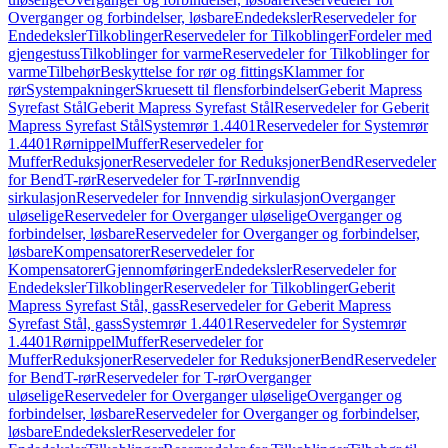
Overganger og forbindelser, løsbare
Endedeksler
Reservedeler for
Endedeksler
Tilkoblinger
Reservedeler for Tilkoblinger
Fordeler med
gjengestuss
Tilkoblinger for varme
Reservedeler for Tilkoblinger for
varme
Tilbehør
Beskyttelse for rør og fittings
Klammer for
rør
Systempakninger
Skruesett til flensforbindelser
Geberit Mapress
Syrefast Stål
Geberit Mapress Syrefast Stål
Reservedeler for Geberit
Mapress Syrefast Stål
Systemrør 1.4401
Reservedeler for Systemrør
1.4401
Rørnippel
Muffer
Reservedeler for
Muffer
Reduksjoner
Reservedeler for Reduksjoner
Bend
Reservedeler
for Bend
T-rør
Reservedeler for T-rør
Innvendig
sirkulasjon
Reservedeler for Innvendig sirkulasjon
Overganger
uløselige
Reservedeler for Overganger uløselige
Overganger og
forbindelser, løsbare
Reservedeler for Overganger og forbindelser,
løsbare
Kompensatorer
Reservedeler for
Kompensatorer
Gjennomføringer
Endedeksler
Reservedeler for
Endedeksler
Tilkoblinger
Reservedeler for Tilkoblinger
Geberit
Mapress Syrefast Stål, gass
Reservedeler for Geberit Mapress
Syrefast Stål, gass
Systemrør 1.4401
Reservedeler for Systemrør
1.4401
Rørnippel
Muffer
Reservedeler for
Muffer
Reduksjoner
Reservedeler for Reduksjoner
Bend
Reservedeler
for Bend
T-rør
Reservedeler for T-rør
Overganger
uløselige
Reservedeler for Overganger uløselige
Overganger og
forbindelser, løsbare
Reservedeler for Overganger og forbindelser,
løsbare
Endedeksler
Reservedeler for