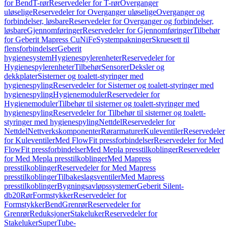
for Bend
T-rør
Reservedeler for T-rør
Overganger
uløselige
Reservedeler for Overganger uløselige
Overganger og
forbindelser, løsbare
Reservedeler for Overganger og forbindelser,
løsbare
Gjennomføringer
Reservedeler for Gjennomføringer
Tilbehør
for Geberit Mapress CuNiFe
Systempakninger
Skruesett til
flensforbindelser
Geberit
hygienesystem
Hygienespylerenheter
Reservedeler for
Hygienespylerenheter
Tilbehør
Sensorer
Deksler og
dekkplater
Sisterner og toalett-styringer med
hygienespyling
Reservedeler for Sisterner og toalett-styringer med
hygienespyling
Hygienemoduler
Reservedeler for
Hygienemoduler
Tilbehør til sisterner og toalett-styringer med
hygienespyling
Reservedeler for Tilbehør til sisterner og toalett-
styringer med hygienespyling
Nettdel
Reservedeler for
Nettdel
Nettverkskomponenter
Rørarmaturer
Kuleventiler
Reservedeler
for Kuleventiler
Med FlowFit pressforbindelser
Reservedeler for Med
FlowFit pressforbindelser
Med Mepla presstilkoblinger
Reservedeler
for Med Mepla presstilkoblinger
Med Mapress
presstilkoblinger
Reservedeler for Med Mapress
presstilkoblinger
Tilbakeslagsventiler
Med Mapress
presstilkoblinger
Bygningsavløpssystemer
Geberit Silent-
db20
Rør
Formstykker
Reservedeler for
Formstykker
Bend
Grenrør
Reservedeler for
Grenrør
Reduksjoner
Stakeluker
Reservedeler for
Stakeluker
SuperTube-