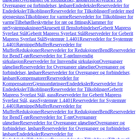
Overganger og forbindelser, løsbare
Endedeksler
Reservedeler for
Endedeksler
Tilkoblinger
Reservedeler for Tilkoblinger
Fordeler med
gjengestuss
Tilkoblinger for varme
Reservedeler for Tilkoblinger for
varme
Tilbehør
Beskyttelse for rør og fittings
Klammer for
rør
Systempakninger
Skruesett til flensforbindelser
Geberit Mapress
Syrefast Stål
Geberit Mapress Syrefast Stål
Reservedeler for Geberit
Mapress Syrefast Stål
Systemrør 1.4401
Reservedeler for Systemrør
1.4401
Rørnippel
Muffer
Reservedeler for
Muffer
Reduksjoner
Reservedeler for Reduksjoner
Bend
Reservedeler
for Bend
T-rør
Reservedeler for T-rør
Innvendig
sirkulasjon
Reservedeler for Innvendig sirkulasjon
Overganger
uløselige
Reservedeler for Overganger uløselige
Overganger og
forbindelser, løsbare
Reservedeler for Overganger og forbindelser,
løsbare
Kompensatorer
Reservedeler for
Kompensatorer
Gjennomføringer
Endedeksler
Reservedeler for
Endedeksler
Tilkoblinger
Reservedeler for Tilkoblinger
Geberit
Mapress Syrefast Stål, gass
Reservedeler for Geberit Mapress
Syrefast Stål, gass
Systemrør 1.4401
Reservedeler for Systemrør
1.4401
Rørnippel
Muffer
Reservedeler for
Muffer
Reduksjoner
Reservedeler for Reduksjoner
Bend
Reservedeler
for Bend
T-rør
Reservedeler for T-rør
Overganger
uløselige
Reservedeler for Overganger uløselige
Overganger og
forbindelser, løsbare
Reservedeler for Overganger og forbindelser,
løsbare
Endedeksler
Reservedeler for