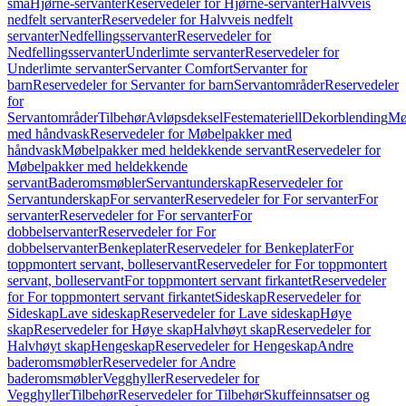
små
Hjørne-servanter
Reservedeler for Hjørne-servanter
Halvveis
nedfelt servanter
Reservedeler for Halvveis nedfelt
servanter
Nedfellingsservanter
Reservedeler for
Nedfellingsservanter
Underlimte servanter
Reservedeler for
Underlimte servanter
Servanter Comfort
Servanter for
barn
Reservedeler for Servanter for barn
Servantområder
Reservedeler
for
Servantområder
Tilbehør
Avløpsdeksel
Festemateriell
Dekorblending
Mø
med håndvask
Reservedeler for Møbelpakker med
håndvask
Møbelpakker med heldekkende servant
Reservedeler for
Møbelpakker med heldekkende
servant
Baderomsmøbler
Servantunderskap
Reservedeler for
Servantunderskap
For servanter
Reservedeler for For servanter
For
servanter
Reservedeler for For servanter
For
dobbelservanter
Reservedeler for For
dobbelservanter
Benkeplater
Reservedeler for Benkeplater
For
toppmontert servant, bolleservant
Reservedeler for For toppmontert
servant, bolleservant
For toppmontert servant firkantet
Reservedeler
for For toppmontert servant firkantet
Sideskap
Reservedeler for
Sideskap
Lave sideskap
Reservedeler for Lave sideskap
Høye
skap
Reservedeler for Høye skap
Halvhøyt skap
Reservedeler for
Halvhøyt skap
Hengeskap
Reservedeler for Hengeskap
Andre
baderomsmøbler
Reservedeler for Andre
baderomsmøbler
Vegghyller
Reservedeler for
Vegghyller
Tilbehør
Reservedeler for Tilbehør
Skuffeinnsatser og