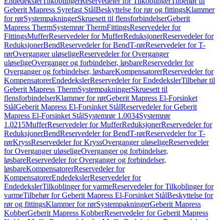
Endedeksler
Tilkoblinger
Reservedeler for Tilkoblinger
Tilbehør til
Geberit Mapress Syrefast Stål
Beskyttelse for rør og fittings
Klammer
for rør
Systempakninger
Skruesett til flensforbindelser
Geberit
Mapress Therm
Systemrør Therm
Fittings
Reservedeler for
Fittings
Muffer
Reservedeler for Muffer
Reduksjoner
Reservedeler for
Reduksjoner
Bend
Reservedeler for Bend
T-rør
Reservedeler for T-
rør
Overganger uløselige
Reservedeler for Overganger
uløselige
Overganger og forbindelser, løsbare
Reservedeler for
Overganger og forbindelser, løsbare
Kompensatorer
Reservedeler for
Kompensatorer
Endedeksler
Reservedeler for Endedeksler
Tilbehør til
Geberit Mapress Therm
Systempakninger
Skruesett til
flensforbindelser
Klammer for rør
Geberit Mapress El-Forsinket
Stål
Geberit Mapress El-Forsinket Stål
Reservedeler for Geberit
Mapress El-Forsinket Stål
Systemrør 1.0034
Systemrør
1.0215
Muffer
Reservedeler for Muffer
Reduksjoner
Reservedeler for
Reduksjoner
Bend
Reservedeler for Bend
T-rør
Reservedeler for T-
rør
Kryss
Reservedeler for Kryss
Overganger uløselige
Reservedeler
for Overganger uløselige
Overganger og forbindelser,
løsbare
Reservedeler for Overganger og forbindelser,
løsbare
Kompensatorer
Reservedeler for
Kompensatorer
Endedeksler
Reservedeler for
Endedeksler
Tilkoblinger for varme
Reservedeler for Tilkoblinger for
varme
Tilbehør for Geberit Mapress El-Forsinket Stål
Beskyttelse for
rør og fittings
Klammer for rør
Systempakninger
Geberit Mapress
Kobber
Geberit Mapress Kobber
Reservedeler for Geberit Mapress