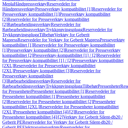
Mepla
Håndpressverktøy
Reservedeler for
Håndpressverktøy
Presseverktøy kompatibilitet [1]
Reservedeler for
Presseverktøy kompatibilitet [1]
Presseverktøy kompatibilitet
[2]
Reservedeler for Presseverktøy kompatibilitet
[2]
Rørbearbeidingsverktøy
Reservedeler for
Rørbearbeidingsverktøy
Trykkprøvingsplugg
Reservedeler for
Trykkprøvingsplugg
Tilbehør
Verktøy for Geberit
Mapress
Reservedeler for Verktøy for Geberit Mapress
Presseverktøy
kompatibilitet [1]
Reservedeler for Presseverktøy kompatibilitet
[1]
Presseverktøy kompatibilitet [2]
Reservedeler for Presseverktøy
kompatibilitet [2]
Pressverktøy-kompatibilitet [1] / [2]
Reservedeler
for Pressverktøy-kompatibilitet [1] / [2]
Presseverktøy kompatibilitet
[2XL]
Reservedeler for Presseverktøy kompatibilitet
[2XL]
Presseverktøy kompatibilitet [3]
Reservedeler for
Presseverktøy kompatibilitet
[3]
Rørbearbeidingsverktøy
Reservedeler for
Rørbearbeidingsverktøy
Trykkprøvingsplugg
Tilbehør
Pressenheter
Res
for Pressenheter
Pressenheter kompatibilitet [1]
Reservedeler for
Pressenheter kompatibilitet [1]
Pressenheter kompatibilitet
[2]
Reservedeler for Pressenheter kompatibilitet [2]
Pressenheter
kompatibilitet [2XL]
Reservedeler for Pressenheter kompatibilitet
[2XL]
Pressenheter kompatibilitet [4]/[2]
Reservedeler for
Pressenheter kompatibilitet [4]/[2]
Verktøy for Geberit Silent-db20 /
Geberit PE
Reservedeler for Verktøy for Geberit Silent-db20 /
Geberit PE
Elektrosveiseverktøy
Reservedeler for