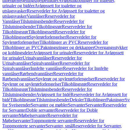
tilbehør
Betjeningshjelpemidler
Avløpstilkoblinger for toaletter,
urinaler og bidéer
Avløpssett for toaletter og
utslagsvasker
Reservedeler for Avløpssett for toaletter og
utslagsvasker
Vannlåser
Reservedeler for
Vannlåser
Tilslutningsbender
Reservedeler for
Tilslutningsbender
Tilkoblingsrør
Reservedeler for
Tilkoblingsrør
Tilkoblingssett
Reservedeler for
Tilkoblingssett
Spylerørforlengelser
Reservedeler for
Spylerørforlengelser
Tilkoblinger av PVC
Reservedeler for
Tilkoblinger av PVC
Pakningsringer og dekkapper
Overgangsstykker
og koblingsdeler
Avløpssett for urinaler
Reservedeler for Avløpssett
for urinaler
Urinalvannlåser
Reservedeler for
Urinalvannlåser
Spiralvannlåser
Reservedeler for
Spiralvannlåser
Innfelte vannlåser
Reservedeler for Innfelte
vannlåser
Rørbendvannlåser
Reservedeler for
Rørbendvannlåser
Spylerør og spylerørforlengelser
Reservedeler for
Spylerør og spylerørforlengelser
Tilkoblingsrør
Reservedeler for
Tilkoblingsrør
Tilslutningsbender
Reservedeler for
Tilslutningsbender
Avløpssett for bidé
Reservedeler for Avløpssett for
bidé
Tilkoblingsrør
Tilslutningsbender
Deksler
Tilkoblinger
Pakninger
Sv
for Sveiseender
Servanter og møbler
Servanter
Servanter
Reservedeler
for Servanter
Doble servanter
Reservedeler for Doble
servanter
Møbelservanter
Reservedeler for
Møbelservanter
Toppmonterte servanter
Reservedeler for
Toppmonterte servanter
Servanter, små
Reservedeler for Servanter,