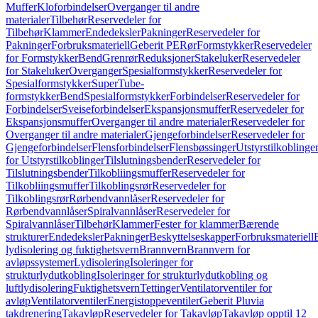
Muffer
Kloforbindelser
Overganger til andre
materialer
Tilbehør
Reservedeler for
Tilbehør
Klammer
Endedeksler
Pakninger
Reservedeler for
Pakninger
Forbruksmateriell
Geberit PE
Rør
Formstykker
Reservedeler
for Formstykker
Bend
Grenrør
Reduksjoner
Stakeluker
Reservedeler
for Stakeluker
Overganger
Spesialformstykker
Reservedeler for
Spesialformstykker
SuperTube-
formstykker
Bend
Spesialformstykker
Forbindelser
Reservedeler for
Forbindelser
Sveiseforbindelser
Ekspansjonsmuffer
Reservedeler for
Ekspansjonsmuffer
Overganger til andre materialer
Reservedeler for
Overganger til andre materialer
Gjengeforbindelser
Reservedeler for
Gjengeforbindelser
Flensforbindelser
Flensbøssinger
Utstyrstilkoblinge
for Utstyrstilkoblinger
Tilslutningsbender
Reservedeler for
Tilslutningsbender
Tilkobliingsmuffer
Reservedeler for
Tilkobliingsmuffer
Tilkoblingsrør
Reservedeler for
Tilkoblingsrør
Rørbendvannlåser
Reservedeler for
Rørbendvannlåser
Spiralvannlåser
Reservedeler for
Spiralvannlåser
Tilbehør
Klammer
Fester for klammer
Bærende
strukturer
Endedeksler
Pakninger
Beskyttelseskapper
Forbruksmateriell
lydisolering og fuktighetsvern
Brannvern
Brannvern for
avløpssystemer
Lydisolering
Isoleringer for
strukturlydutkobling
Isoleringer for strukturlydutkobling og
luftlydisolering
Fuktighetsvern
Tettinger
Ventilatorventiler for
avløp
Ventilatorventiler
Energistoppeventiler
Geberit Pluvia
takdrenering
Takavløp
Reservedeler for Takavløp
Takavløp opptil 12