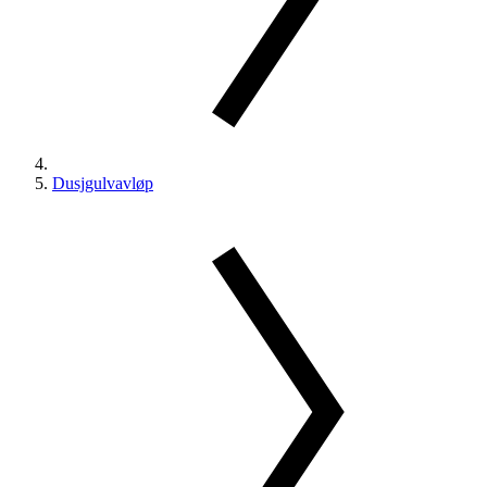
Dusjgulvavløp