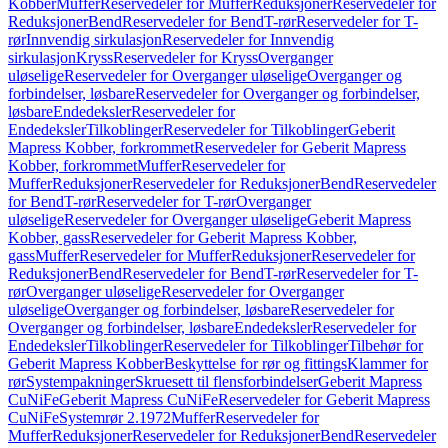
Kobber
Muffer
Reservedeler for Muffer
Reduksjoner
Reservedeler for
Reduksjoner
Bend
Reservedeler for Bend
T-rør
Reservedeler for T-
rør
Innvendig sirkulasjon
Reservedeler for Innvendig
sirkulasjon
Kryss
Reservedeler for Kryss
Overganger
uløselige
Reservedeler for Overganger uløselige
Overganger og
forbindelser, løsbare
Reservedeler for Overganger og forbindelser,
løsbare
Endedeksler
Reservedeler for
Endedeksler
Tilkoblinger
Reservedeler for Tilkoblinger
Geberit
Mapress Kobber, forkrommet
Reservedeler for Geberit Mapress
Kobber, forkrommet
Muffer
Reservedeler for
Muffer
Reduksjoner
Reservedeler for Reduksjoner
Bend
Reservedeler
for Bend
T-rør
Reservedeler for T-rør
Overganger
uløselige
Reservedeler for Overganger uløselige
Geberit Mapress
Kobber, gass
Reservedeler for Geberit Mapress Kobber,
gass
Muffer
Reservedeler for Muffer
Reduksjoner
Reservedeler for
Reduksjoner
Bend
Reservedeler for Bend
T-rør
Reservedeler for T-
rør
Overganger uløselige
Reservedeler for Overganger
uløselige
Overganger og forbindelser, løsbare
Reservedeler for
Overganger og forbindelser, løsbare
Endedeksler
Reservedeler for
Endedeksler
Tilkoblinger
Reservedeler for Tilkoblinger
Tilbehør for
Geberit Mapress Kobber
Beskyttelse for rør og fittings
Klammer for
rør
Systempakninger
Skruesett til flensforbindelser
Geberit Mapress
CuNiFe
Geberit Mapress CuNiFe
Reservedeler for Geberit Mapress
CuNiFe
Systemrør 2.1972
Muffer
Reservedeler for
Muffer
Reduksjoner
Reservedeler for Reduksjoner
Bend
Reservedeler