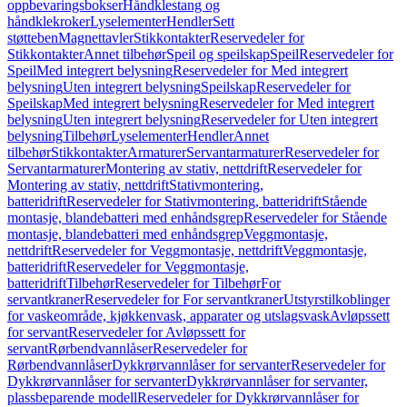
oppbevaringsbokser
Håndklestang og
håndklekroker
Lyselementer
Hendler
Sett
støtteben
Magnettavler
Stikkontakter
Reservedeler for
Stikkontakter
Annet tilbehør
Speil og speilskap
Speil
Reservedeler for
Speil
Med integrert belysning
Reservedeler for Med integrert
belysning
Uten integrert belysning
Speilskap
Reservedeler for
Speilskap
Med integrert belysning
Reservedeler for Med integrert
belysning
Uten integrert belysning
Reservedeler for Uten integrert
belysning
Tilbehør
Lyselementer
Hendler
Annet
tilbehør
Stikkontakter
Armaturer
Servantarmaturer
Reservedeler for
Servantarmaturer
Montering av stativ, nettdrift
Reservedeler for
Montering av stativ, nettdrift
Stativmontering,
batteridrift
Reservedeler for Stativmontering, batteridrift
Stående
montasje, blandebatteri med enhåndsgrep
Reservedeler for Stående
montasje, blandebatteri med enhåndsgrep
Veggmontasje,
nettdrift
Reservedeler for Veggmontasje, nettdrift
Veggmontasje,
batteridrift
Reservedeler for Veggmontasje,
batteridrift
Tilbehør
Reservedeler for Tilbehør
For
servantkraner
Reservedeler for For servantkraner
Utstyrstilkoblinger
for vaskeområde, kjøkkenvask, apparater og utslagsvask
Avløpssett
for servant
Reservedeler for Avløpssett for
servant
Rørbendvannlåser
Reservedeler for
Rørbendvannlåser
Dykkrørvannlåser for servanter
Reservedeler for
Dykkrørvannlåser for servanter
Dykkrørvannlåser for servanter,
plassbeparende modell
Reservedeler for Dykkrørvannlåser for