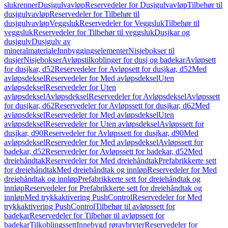
slukrenner
Dusjgulvavløp
Reservedeler for Dusjgulvavløp
Tilbehør til
dusjgulvavløp
Reservedeler for Tilbehør til
dusjgulvavløp
Veggsluk
Reservedeler for Veggsluk
Tilbehør til
veggsluk
Reservedeler for Tilbehør til veggsluk
Dusjkar og
dusjgulv
Dusjgulv av
mineralmateriale
Innbyggingselementer
Nisjebokser til
dusjer
Nisjebokser
Avløpstilkoblinger for dusj og badekar
Avløpsett
for dusjkar, d52
Reservedeler for Avløpsett for dusjkar, d52
Med
avløpsdeksel
Reservedeler for Med avløpsdeksel
Uten
avløpsdeksel
Reservedeler for Uten
avløpsdeksel
Avløpsdeksel
Reservedeler for Avløpsdeksel
Avløpssett
for dusjkar, d62
Reservedeler for Avløpssett for dusjkar, d62
Med
avløpsdeksel
Reservedeler for Med avløpsdeksel
Uten
avløpsdeksel
Reservedeler for Uten avløpsdeksel
Avløpssett for
dusjkar, d90
Reservedeler for Avløpssett for dusjkar, d90
Med
avløpsdeksel
Reservedeler for Med avløpsdeksel
Avløpssett for
badekar, d52
Reservedeler for Avløpssett for badekar, d52
Med
dreiehåndtak
Reservedeler for Med dreiehåndtak
Prefabrikkerte sett
for dreiehåndtak
Med dreiehåndtak og innløp
Reservedeler for Med
dreiehåndtak og innløp
Prefabrikkerte sett for dreiehåndtak og
innløp
Reservedeler for Prefabrikkerte sett for dreiehåndtak og
innløp
Med trykkaktivering PushControl
Reservedeler for Med
trykkaktivering PushControl
Tilbehør til avløpssett for
badekar
Reservedeler for Tilbehør til avløpssett for
badekar
Tilkoblingssett
Innebygd røravbryter
Reservedeler for