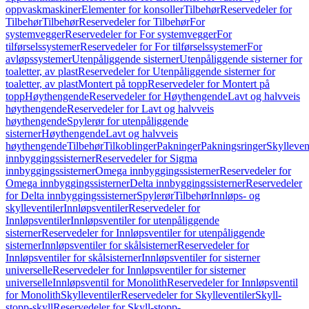
oppvaskmaskiner
Elementer for konsoller
Tilbehør
Reservedeler for
Tilbehør
Tilbehør
Reservedeler for Tilbehør
For
systemvegger
Reservedeler for For systemvegger
For
tilførselssystemer
Reservedeler for For tilførselssystemer
For
avløpssystemer
Utenpåliggende sisterner
Utenpåliggende sisterner for
toaletter, av plast
Reservedeler for Utenpåliggende sisterner for
toaletter, av plast
Montert på topp
Reservedeler for Montert på
topp
Høythengende
Reservedeler for Høythengende
Lavt og halvveis
høythengende
Reservedeler for Lavt og halvveis
høythengende
Spylerør for utenpåliggende
sisterner
Høythengende
Lavt og halvveis
høythengende
Tilbehør
Tilkoblinger
Pakninger
Pakningsringer
Skylleven
innbyggingssisterner
Reservedeler for Sigma
innbyggingssisterner
Omega innbyggingssisterner
Reservedeler for
Omega innbyggingssisterner
Delta innbyggingssisterner
Reservedeler
for Delta innbyggingssisterner
Spylerør
Tilbehør
Innløps- og
skylleventiler
Innløpsventiler
Reservedeler for
Innløpsventiler
Innløpsventiler for utenpåliggende
sisterner
Reservedeler for Innløpsventiler for utenpåliggende
sisterner
Innløpsventiler for skålsisterner
Reservedeler for
Innløpsventiler for skålsisterner
Innløpsventiler for sisterner
universelle
Reservedeler for Innløpsventiler for sisterner
universelle
Innløpsventil for Monolith
Reservedeler for Innløpsventil
for Monolith
Skylleventiler
Reservedeler for Skylleventiler
Skyll-
stopp-skyll
Reservedeler for Skyll-stopp-