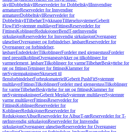
skyll
Dobbeltskyll
Reservedeler for Dobbeltskyll
Innvendige
armaturer
Reservedeler for Innvendige
armaturer
Dobbeltskyll
Reservedeler for
Dobbeltskyll
Tilbehør
Trykknapp
Tilførselssystemer
Geberit
FlowFit
Systemrør multilayer
Fittings
Reservedeler for
Fittings
Koblinger
Reduksjoner
Bend
T-rør
Innvendig
sirkulasjon
Reservedeler for Innvendig sirkulasjon
Overganger
uløselige
Overganger og forbindelser, løsbare
Reservedeler for
Overganger og forbindelser,
løsbare
Endedeksler
Tilkoblinger
Fordeler med gjengestuss
Fordeler
med presstilkobling
Overgangsstykker og tilkoblinger for
varmeelement, løsbare
Tilkoblinger for varme
Tilbehør
Beskyttelse for
rør og fittings
Tetninger for fittings
Klammer for
rør
Systempakninger
Skruesett til
flensforbindelser
Forbruksmateriell
Geberit PushFit
Systemrør
multilayer
Fittings
Tilkoblinger
Fordeler med gjengestuss
Tilkoblinger
for varme
Tilbehør
Beskyttelse for rør og fittings
Klammer for
rør
Systempakninger
Geberit Mepla
Systemrør multilayer
Systemrør
varme multilayer
Fittings
Reservedeler for
Fittings
Koblinger
Reservedeler for
Koblinger
Reduksjoner
Reservedeler for
Reduksjoner
Albue
Reservedeler for Albue
T-rør
Reservedeler for T-
rør
Innvendig sirkulasjon
Reservedeler for Innvendig
sirkulasjon
Overganger uløselige
Reservedeler for Overganger
uløselige
Overganger og forbindelser, løsbare
Reservedeler for