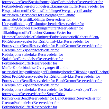
formstykker
Bend
Spesialformstykker
Forbindelser
Reservedeler for
Forbindelser
Sveiseforbindelser
Ekspansjonsmuffer
Reservedeler for
Ekspansjonsmuffer
Kromstålkoblinger
Overganger til andre
materialer
Reservedeler for Overganger til andre
materialer
Utstyrstilkoblinger
Reservedeler for
Utstyrstilkoblinger
Tilslutningsbender
Reservedeler for
Tilslutningsbender
Tilkoblingsmuffer
Reservedeler for
Tilkoblingsmuffer
Tilbehør
Klammer
Fester for
klammer
Endedeksler
Pakninger
Forbruksmateriell
Geberit Silent-
PP
Rør
Reservedeler for Rør
Formstykker
Reservedeler for
Formstykker
Bend
Reservedeler for Bend
Grenrør
Reservedeler for
Grenrør
Reduksjoner
Reservedeler for
Reduksjoner
Stakeluker
Reservedeler for
Stakeluker
Forbindelser
Reservedeler for
Forbindelser
Muffer
Reservedeler for
Muffer
Kloforbindelser
Overganger til andre
materialer
Utstyrstilkoblinger
Tilslutningsbender
Tilkoblingsrør
Tilbehør
Silent-Pro
Rør
Reservedeler for Rør
Formstykker
Reservedeler for
Formstykker
Bend
Reservedeler for Bend
Grenrør
Reservedeler for
Grenrør
Reduksjoner
Reservedeler for
Reduksjoner
Stakeluker
Reservedeler for Stakeluker
SuperTube-
formstykker
Reservedeler for SuperTube-
formstykker
Bend
Reservedeler for Bend
Grenrør
Reservedeler for
Grenrør
Forbindelser
Reservedeler for
Forbindelser
Muffer
Reservedeler for