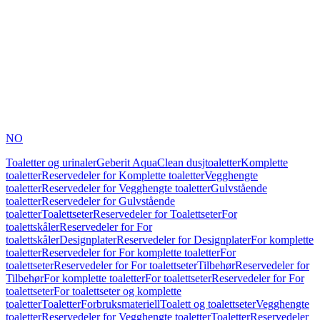
NO
Toaletter og urinaler
Geberit AquaClean dusjtoaletter
Komplette
toaletter
Reservedeler for Komplette toaletter
Vegghengte
toaletter
Reservedeler for Vegghengte toaletter
Gulvstående
toaletter
Reservedeler for Gulvstående
toaletter
Toalettseter
Reservedeler for Toalettseter
For
toalettskåler
Reservedeler for For
toalettskåler
Designplater
Reservedeler for Designplater
For komplette
toaletter
Reservedeler for For komplette toaletter
For
toalettseter
Reservedeler for For toalettseter
Tilbehør
Reservedeler for
Tilbehør
For komplette toaletter
For toalettseter
Reservedeler for For
toalettseter
For toalettseter og komplette
toaletter
Toaletter
Forbruksmateriell
Toalett og toalettseter
Vegghengte
toaletter
Reservedeler for Vegghengte toaletter
Toaletter
Reservedeler