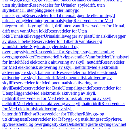
uten skyllekant
Reservedeler for Urinaler, spyledrift, uten
skyllekant
Til utenpåliggende eller innbygd
urinalstyring
Reservedeler for Til utenpåliggende eller innbygd
urinalstyring
Med integrert urinalstyring
Reservedeler for Med
integrert urinalstyring
Urinal, drift uten vann
Reservedeler for Urinal,
drift uten vann
Uten lokk
Reservedeler for Uten
lokk
Urinalskillevegger
Urinalskillevegger av plast
Urinalskillevegger
av glass
Tilbehør
Reservedeler for Tilbehør
Vannlåser og
vannlåstilbehør
Spylerør, spylerørsbend og
overgangsstykker
Reservedeler for Spylerør, spylerørsbend og
overgangsstykker
Festemateriell
Avløpsventiler
Vannfordeler
Urinalstyr
for Innfelt
Med elektronisk aktivering av skyll, nettdrift
Reservedeler
for Med elektronisk aktivering av skyll, nettdrift
Med elektronisk
aktivering av skyll, batteridrift
Reservedeler for Med elektronisk
aktivering av skyll, batteridrift
Med pneumatisk aktivering av
skyll
Reservedeler for Med pneumatisk aktivering av
skyll
Basic
Reservedeler for Basic
Utenpåliggende
Reservedeler for
Utenpåliggende
Med elektronisk aktivering av skyll,
nettdrift
Reservedeler for Med elektronisk aktivering av skyll,
nettdrift
Med elektronisk aktivering av skyll, batteridrift
Reservedeler
for Med elektronisk aktivering av skyll,
batteridrift
Tilbehør
Reservedeler for Tilbehør
Råbygg- og
utskiftingssett
Reservedeler for Råbygg- og utskiftingssett
Spylerør,
spylerørsbend og overgangsstykker
Deksler
Integrerte styringer
Annet