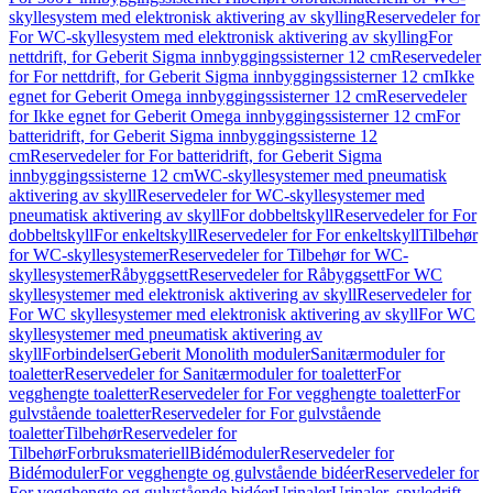
skyllesystem med elektronisk aktivering av skylling
Reservedeler for
For WC-skyllesystem med elektronisk aktivering av skylling
For
nettdrift, for Geberit Sigma innbyggingssisterner 12 cm
Reservedeler
for For nettdrift, for Geberit Sigma innbyggingssisterner 12 cm
Ikke
egnet for Geberit Omega innbyggingssisterner 12 cm
Reservedeler
for Ikke egnet for Geberit Omega innbyggingssisterner 12 cm
For
batteridrift, for Geberit Sigma innbyggingssisterne 12
cm
Reservedeler for For batteridrift, for Geberit Sigma
innbyggingssisterne 12 cm
WC-skyllesystemer med pneumatisk
aktivering av skyll
Reservedeler for WC-skyllesystemer med
pneumatisk aktivering av skyll
For dobbeltskyll
Reservedeler for For
dobbeltskyll
For enkeltskyll
Reservedeler for For enkeltskyll
Tilbehør
for WC-skyllesystemer
Reservedeler for Tilbehør for WC-
skyllesystemer
Råbyggsett
Reservedeler for Råbyggsett
For WC
skyllesystemer med elektronisk aktivering av skyll
Reservedeler for
For WC skyllesystemer med elektronisk aktivering av skyll
For WC
skyllesystemer med pneumatisk aktivering av
skyll
Forbindelser
Geberit Monolith moduler
Sanitærmoduler for
toaletter
Reservedeler for Sanitærmoduler for toaletter
For
vegghengte toaletter
Reservedeler for For vegghengte toaletter
For
gulvstående toaletter
Reservedeler for For gulvstående
toaletter
Tilbehør
Reservedeler for
Tilbehør
Forbruksmateriell
Bidémoduler
Reservedeler for
Bidémoduler
For vegghengte og gulvstående bidéer
Reservedeler for
For vegghengte og gulvstående bidéer
Urinaler
Urinaler, spyledrift,