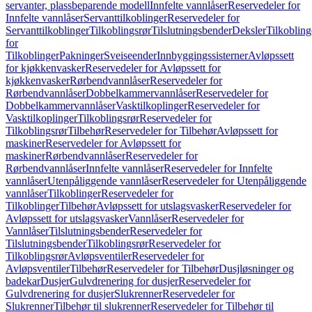
servanter, plassbeparende modell
Innfelte vannlåser
Reservedeler for
Innfelte vannlåser
Servanttilkoblinger
Reservedeler for
Servanttilkoblinger
Tilkoblingsrør
Tilslutningsbender
Deksler
Tilkobling
for
Tilkoblinger
Pakninger
Sveiseender
Innbyggingssisterner
Avløpssett
for kjøkkenvasker
Reservedeler for Avløpssett for
kjøkkenvasker
Rørbendvannlåser
Reservedeler for
Rørbendvannlåser
Dobbelkammervannlåser
Reservedeler for
Dobbelkammervannlåser
Vasktilkoplinger
Reservedeler for
Vasktilkoplinger
Tilkoblingsrør
Reservedeler for
Tilkoblingsrør
Tilbehør
Reservedeler for Tilbehør
Avløpssett for
maskiner
Reservedeler for Avløpssett for
maskiner
Rørbendvannlåser
Reservedeler for
Rørbendvannlåser
Innfelte vannlåser
Reservedeler for Innfelte
vannlåser
Utenpåliggende vannlåser
Reservedeler for Utenpåliggende
vannlåser
Tilkoblinger
Reservedeler for
Tilkoblinger
Tilbehør
Avløpssett for utslagsvasker
Reservedeler for
Avløpssett for utslagsvasker
Vannlåser
Reservedeler for
Vannlåser
Tilslutningsbender
Reservedeler for
Tilslutningsbender
Tilkoblingsrør
Reservedeler for
Tilkoblingsrør
Avløpsventiler
Reservedeler for
Avløpsventiler
Tilbehør
Reservedeler for Tilbehør
Dusjløsninger og
badekar
Dusjer
Gulvdrenering for dusjer
Reservedeler for
Gulvdrenering for dusjer
Slukrenner
Reservedeler for
Slukrenner
Tilbehør til slukrenner
Reservedeler for Tilbehør til