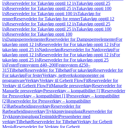
l/s
Reservedeler for Takavløp opptil 12 l/s
Takavløp opptil 25
l/s
Reservedeler for Takavløp opptil 25 l/s
Takavløp oppti 100
l/s
Reservedeler for Takavløp oppti 100 l/s
Takavløp for
renner
Reservedeler for Takavløp for renner
Takavløp opptil 12
l/s
Reservedeler for Takavløp opptil 12 l/s
Takavløp opptil 25
l/s
Reservedeler for Takavløp opptil 25 l/s
Takavløp oppti 100
l/s
Reservedeler for Takavløp oppti 100
l/s
Dampsperreelementer
Reservedeler for Dampsperreelementer
For
takavløp oppti 12 l/s
Reservedeler for For takavløp oppti 12 l/s
For
takavløp oppti 25 l/s
Nødoverløp
Reservedeler for Nødoverløp
For
takavløp oppti 12 l/s
Reservedeler for For takavløp oppti 12 l/s
For
takavløp oppti 25 l/s
Reservedeler for For takavløp oppti 25
l/s
Fester
Festesystem d40–200
Festesystem d250–
315
Tilbehør
Reservedeler for Tilbehør
For takavløp
Reservedeler for
For takavløp
For fester
Verktøy, nettverkskomponenter og
programvare
Verktøy
Verktøy til Geberit FlowFit
Reservedeler for
Verktøy til Geberit FlowFit
Manuelle pressverktøy
Reservedeler for
Manuelle pressverktøy
Pressverktøy – kompatibilitet [1]
Reservedeler
for Pressverktøy – kompatibilitet [1]
Pressverktøy – kompatibilitet
[2]
Reservedeler for Pressverktøy – kompatibilitet
[2]
Rørbearbeidingsverktøy
Reservedeler for
Rørbearbeidingsverktøy
Trykkprøvingsplugg
Reservedeler for
Trykkprøvingsplugg
Testmiddel
Pressenheter med
verktøy
Tilbehør
Reservedeler for Tilbehør
Verktøy for Geberit
Mepla
Reservedeler for Verktøy for Geberit