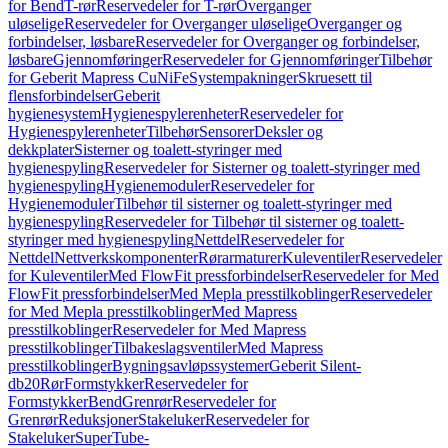
for Bend
T-rør
Reservedeler for T-rør
Overganger
uløselige
Reservedeler for Overganger uløselige
Overganger og
forbindelser, løsbare
Reservedeler for Overganger og forbindelser,
løsbare
Gjennomføringer
Reservedeler for Gjennomføringer
Tilbehør
for Geberit Mapress CuNiFe
Systempakninger
Skruesett til
flensforbindelser
Geberit
hygienesystem
Hygienespylerenheter
Reservedeler for
Hygienespylerenheter
Tilbehør
Sensorer
Deksler og
dekkplater
Sisterner og toalett-styringer med
hygienespyling
Reservedeler for Sisterner og toalett-styringer med
hygienespyling
Hygienemoduler
Reservedeler for
Hygienemoduler
Tilbehør til sisterner og toalett-styringer med
hygienespyling
Reservedeler for Tilbehør til sisterner og toalett-
styringer med hygienespyling
Nettdel
Reservedeler for
Nettdel
Nettverkskomponenter
Rørarmaturer
Kuleventiler
Reservedeler
for Kuleventiler
Med FlowFit pressforbindelser
Reservedeler for Med
FlowFit pressforbindelser
Med Mepla presstilkoblinger
Reservedeler
for Med Mepla presstilkoblinger
Med Mapress
presstilkoblinger
Reservedeler for Med Mapress
presstilkoblinger
Tilbakeslagsventiler
Med Mapress
presstilkoblinger
Bygningsavløpssystemer
Geberit Silent-
db20
Rør
Formstykker
Reservedeler for
Formstykker
Bend
Grenrør
Reservedeler for
Grenrør
Reduksjoner
Stakeluker
Reservedeler for
Stakeluker
SuperTube-