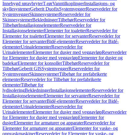
Innebygd røravbryter
T-rør
Vanntilkoplinger
Installasjons- og
skyllesystemer
Geberit Duofix
Systemvegger
Reservedeler for
Systemvegger
Skinnesystemer
Reservedeler for
Skinnesystemer
Bekledninger
Tilbehør
Reservedeler for
Tilbehør
Installasjonselementer
Reservedeler for
Installasjonselementer
Elementer for toaletter
Reservedeler for
Elementer for toaletter
Elementer for servanter
Reservedeler for
Elementer for servanter
Bidé-elementer
Reservedeler for Bidé-
elementer
Urinalelementer
Reservedeler for
Urinalelementer
Elementer for dusjer med veggavløp
Reservedeler
for Elementer for dusjer med veggavløp
Elementer for dusjer og
badekar
Elementer for konsoller
Tilbehør
Reservedeler for
Tilbehør
Geberit GIS
Systemvegger
Reservedeler for
Systemvegger
Skinnesystemer
Tilbehør for prefabrikerte
elementer
Reservedeler for Tilbehør for prefabrikerte
elementer
Tilbehør for
lydisolering
Bekledninger
Installasjonselementer
Reservedeler for
Installasjonselementer
Elementer for servanter
Reservedeler for
Elementer for servanter
Bidé-elementer
Reservedeler for Bidé-
elementer
Urinalelementer
Reservedeler for
Urinalelementer
Elementer for dusjer med veggavløp
Reservedeler
for Elementer for dusjer med veggavløp
Elementer for
dusjer
Elementer for armaturer og apparater
Reservedeler for
Elementer for armaturer og apparater
Elementer for vaske- og
oppvaskmaskiner
Reservedeler for Elementer for vaske- og