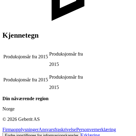
Kjennetegn
Produksjonsår fra
Produksjonsår fra
2015
2015
Produksjonsår fra
Produksjonsår fra
2015
2015
Din nåværende region
Norge
©
2026
Geberit AS
Firmaopplysninger
Ansvarsfraskrivelse
Personvernerklæring
Erklæring
Endre innstillinger for informasjonskapsler