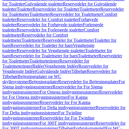
for Toaletter
Gulvstående toaletter
Reservedeler for Gulvstående
toaletter
Toaletter
Reservedeler for Toaletter
Toalettseter
Reservedeler
for Toalettseter
Toalettseter
Reservedeler for Toalettseter
Comfort
toaletter
Reservedeler for Comfort toaletter
Forhøyede
toaletter
Reservedeler for Forhøyede toaletter
Forlengede
toaletter
Reservedeler for Forlengede toaletter
Comfort
toalettseter
Reservedeler for Comfort
toalettseter
Toalettseter
Reservedeler for Toalettseter
Toaletter for
barn
Reservedeler for Toaletter for barn
Vegghengte
toaletter
Reservedeler for Vegghengte toaletter
Toalettseter for
barn
Reservedeler for Toalettseter for barn
Toalettseter
Reservedeler
for Toalettseter
Toalettseteringer
Reservedeler for
Toalettseteringer
Bidéer
Vegghengte bidéer
Reservedeler for
Vegghengte bidéer
Gulvstående bidéer
Tilbehør
Reservedeler for
Tilbehør
Betjeningsplater og WC
skyllesystemer
Betjeningsplater
Reservedeler for Betjeningsplater
For
Sigma innbyggingssisterner
Reservedeler for For Sigma
innbyggingssisterner
For Omega innbyggingssisterner
Reservedeler
for For Omega innbyggingssisterner
For Kappa
innbyggingssisterner
Reservedeler for For Kappa
innbyggingssisterner
For Delta innbyggingssisterner
Reservedeler for
For Delta innbyggingssisterner
For Twinline
innbyggingssisterner
Reservedeler for For Twinline
innbyggingssisterner
For 300T innbyggingssisterner
Reservedeler for
For 300T innbyggingssisterner
Tilbehør
Forbruksmateriell
For WC-