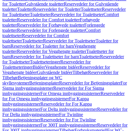
for Toaletter
Gulvstående toaletter
Reservedeler for Gulvstående
toaletter
Toaletter
Reservedeler for Toaletter
Toalettseter
Reservedeler
for Toalettseter
Toalettseter
Reservedeler for Toalettseter
Comfort
toaletter
Reservedeler for Comfort toaletter
Forhøyede
toaletter
Reservedeler for Forhøyede toaletter
Forlengede
toaletter
Reservedeler for Forlengede toaletter
Comfort
toalettseter
Reservedeler for Comfort
toalettseter
Toalettseter
Reservedeler for Toalettseter
Toaletter for
barn
Reservedeler for Toaletter for barn
Vegghengte
toaletter
Reservedeler for Vegghengte toaletter
Toalettseter for
barn
Reservedeler for Toalettseter for barn
Toalettseter
Reservedeler
for Toalettseter
Toalettseteringer
Reservedeler for
Toalettseteringer
Bidéer
Vegghengte bidéer
Reservedeler for
Vegghengte bidéer
Gulvstående bidéer
Tilbehør
Reservedeler for
Tilbehør
Betjeningsplater og WC
skyllesystemer
Betjeningsplater
Reservedeler for Betjeningsplater
For
Sigma innbyggingssisterner
Reservedeler for For Sigma
innbyggingssisterner
For Omega innbyggingssisterner
Reservedeler
for For Omega innbyggingssisterner
For Kappa
innbyggingssisterner
Reservedeler for For Kappa
innbyggingssisterner
For Delta innbyggingssisterner
Reservedeler for
For Delta innbyggingssisterner
For Twinline
innbyggingssisterner
Reservedeler for For Twinline
innbyggingssisterner
For 300T innbyggingssisterner
Reservedeler for
For 300T innbyggingssisterner
Tilbehør
Forbruksmateriell
For WC-