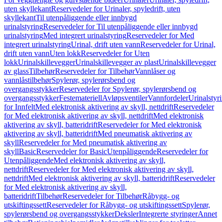
uten skyllekant
Reservedeler for Urinaler, spyledrift, uten
skyllekant
Til utenpåliggende eller innbygd
urinalstyring
Reservedeler for Til utenpåliggende eller innbygd
urinalstyring
Med integrert urinalstyring
Reservedeler for Med
integrert urinalstyring
Urinal, drift uten vann
Reservedeler for Urinal,
drift uten vann
Uten lokk
Reservedeler for Uten
lokk
Urinalskillevegger
Urinalskillevegger av plast
Urinalskillevegger
av glass
Tilbehør
Reservedeler for Tilbehør
Vannlåser og
vannlåstilbehør
Spylerør, spylerørsbend og
overgangsstykker
Reservedeler for Spylerør, spylerørsbend og
overgangsstykker
Festemateriell
Avløpsventiler
Vannfordeler
Urinalstyr
for Innfelt
Med elektronisk aktivering av skyll, nettdrift
Reservedeler
for Med elektronisk aktivering av skyll, nettdrift
Med elektronisk
aktivering av skyll, batteridrift
Reservedeler for Med elektronisk
aktivering av skyll, batteridrift
Med pneumatisk aktivering av
skyll
Reservedeler for Med pneumatisk aktivering av
skyll
Basic
Reservedeler for Basic
Utenpåliggende
Reservedeler for
Utenpåliggende
Med elektronisk aktivering av skyll,
nettdrift
Reservedeler for Med elektronisk aktivering av skyll,
nettdrift
Med elektronisk aktivering av skyll, batteridrift
Reservedeler
for Med elektronisk aktivering av skyll,
batteridrift
Tilbehør
Reservedeler for Tilbehør
Råbygg- og
utskiftingssett
Reservedeler for Råbygg- og utskiftingssett
Spylerør,
spylerørsbend og overgangsstykker
Deksler
Integrerte styringer
Annet