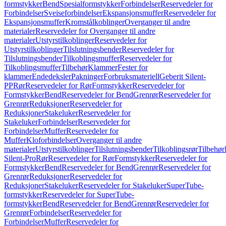
formstykker
Bend
Spesialformstykker
Forbindelser
Reservedeler for
Forbindelser
Sveiseforbindelser
Ekspansjonsmuffer
Reservedeler for
Ekspansjonsmuffer
Kromstålkoblinger
Overganger til andre
materialer
Reservedeler for Overganger til andre
materialer
Utstyrstilkoblinger
Reservedeler for
Utstyrstilkoblinger
Tilslutningsbender
Reservedeler for
Tilslutningsbender
Tilkoblingsmuffer
Reservedeler for
Tilkoblingsmuffer
Tilbehør
Klammer
Fester for
klammer
Endedeksler
Pakninger
Forbruksmateriell
Geberit Silent-
PP
Rør
Reservedeler for Rør
Formstykker
Reservedeler for
Formstykker
Bend
Reservedeler for Bend
Grenrør
Reservedeler for
Grenrør
Reduksjoner
Reservedeler for
Reduksjoner
Stakeluker
Reservedeler for
Stakeluker
Forbindelser
Reservedeler for
Forbindelser
Muffer
Reservedeler for
Muffer
Kloforbindelser
Overganger til andre
materialer
Utstyrstilkoblinger
Tilslutningsbender
Tilkoblingsrør
Tilbehør
Silent-Pro
Rør
Reservedeler for Rør
Formstykker
Reservedeler for
Formstykker
Bend
Reservedeler for Bend
Grenrør
Reservedeler for
Grenrør
Reduksjoner
Reservedeler for
Reduksjoner
Stakeluker
Reservedeler for Stakeluker
SuperTube-
formstykker
Reservedeler for SuperTube-
formstykker
Bend
Reservedeler for Bend
Grenrør
Reservedeler for
Grenrør
Forbindelser
Reservedeler for
Forbindelser
Muffer
Reservedeler for