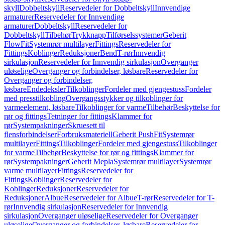
skyll
Dobbeltskyll
Reservedeler for Dobbeltskyll
Innvendige
armaturer
Reservedeler for Innvendige
armaturer
Dobbeltskyll
Reservedeler for
Dobbeltskyll
Tilbehør
Trykknapp
Tilførselssystemer
Geberit
FlowFit
Systemrør multilayer
Fittings
Reservedeler for
Fittings
Koblinger
Reduksjoner
Bend
T-rør
Innvendig
sirkulasjon
Reservedeler for Innvendig sirkulasjon
Overganger
uløselige
Overganger og forbindelser, løsbare
Reservedeler for
Overganger og forbindelser,
løsbare
Endedeksler
Tilkoblinger
Fordeler med gjengestuss
Fordeler
med presstilkobling
Overgangsstykker og tilkoblinger for
varmeelement, løsbare
Tilkoblinger for varme
Tilbehør
Beskyttelse for
rør og fittings
Tetninger for fittings
Klammer for
rør
Systempakninger
Skruesett til
flensforbindelser
Forbruksmateriell
Geberit PushFit
Systemrør
multilayer
Fittings
Tilkoblinger
Fordeler med gjengestuss
Tilkoblinger
for varme
Tilbehør
Beskyttelse for rør og fittings
Klammer for
rør
Systempakninger
Geberit Mepla
Systemrør multilayer
Systemrør
varme multilayer
Fittings
Reservedeler for
Fittings
Koblinger
Reservedeler for
Koblinger
Reduksjoner
Reservedeler for
Reduksjoner
Albue
Reservedeler for Albue
T-rør
Reservedeler for T-
rør
Innvendig sirkulasjon
Reservedeler for Innvendig
sirkulasjon
Overganger uløselige
Reservedeler for Overganger
uløselige
Overganger og forbindelser, løsbare
Reservedeler for