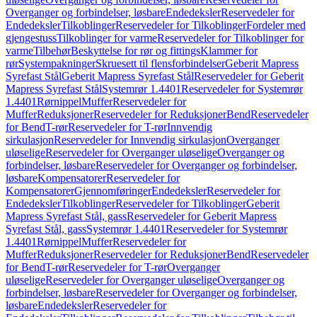
Overganger og forbindelser, løsbare
Endedeksler
Reservedeler for
Endedeksler
Tilkoblinger
Reservedeler for Tilkoblinger
Fordeler med
gjengestuss
Tilkoblinger for varme
Reservedeler for Tilkoblinger for
varme
Tilbehør
Beskyttelse for rør og fittings
Klammer for
rør
Systempakninger
Skruesett til flensforbindelser
Geberit Mapress
Syrefast Stål
Geberit Mapress Syrefast Stål
Reservedeler for Geberit
Mapress Syrefast Stål
Systemrør 1.4401
Reservedeler for Systemrør
1.4401
Rørnippel
Muffer
Reservedeler for
Muffer
Reduksjoner
Reservedeler for Reduksjoner
Bend
Reservedeler
for Bend
T-rør
Reservedeler for T-rør
Innvendig
sirkulasjon
Reservedeler for Innvendig sirkulasjon
Overganger
uløselige
Reservedeler for Overganger uløselige
Overganger og
forbindelser, løsbare
Reservedeler for Overganger og forbindelser,
løsbare
Kompensatorer
Reservedeler for
Kompensatorer
Gjennomføringer
Endedeksler
Reservedeler for
Endedeksler
Tilkoblinger
Reservedeler for Tilkoblinger
Geberit
Mapress Syrefast Stål, gass
Reservedeler for Geberit Mapress
Syrefast Stål, gass
Systemrør 1.4401
Reservedeler for Systemrør
1.4401
Rørnippel
Muffer
Reservedeler for
Muffer
Reduksjoner
Reservedeler for Reduksjoner
Bend
Reservedeler
for Bend
T-rør
Reservedeler for T-rør
Overganger
uløselige
Reservedeler for Overganger uløselige
Overganger og
forbindelser, løsbare
Reservedeler for Overganger og forbindelser,
løsbare
Endedeksler
Reservedeler for