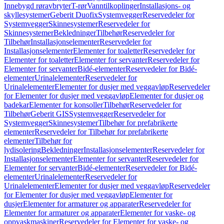
Innebygd røravbryter
T-rør
Vanntilkoplinger
Installasjons- og
skyllesystemer
Geberit Duofix
Systemvegger
Reservedeler for
Systemvegger
Skinnesystemer
Reservedeler for
Skinnesystemer
Bekledninger
Tilbehør
Reservedeler for
Tilbehør
Installasjonselementer
Reservedeler for
Installasjonselementer
Elementer for toaletter
Reservedeler for
Elementer for toaletter
Elementer for servanter
Reservedeler for
Elementer for servanter
Bidé-elementer
Reservedeler for Bidé-
elementer
Urinalelementer
Reservedeler for
Urinalelementer
Elementer for dusjer med veggavløp
Reservedeler
for Elementer for dusjer med veggavløp
Elementer for dusjer og
badekar
Elementer for konsoller
Tilbehør
Reservedeler for
Tilbehør
Geberit GIS
Systemvegger
Reservedeler for
Systemvegger
Skinnesystemer
Tilbehør for prefabrikerte
elementer
Reservedeler for Tilbehør for prefabrikerte
elementer
Tilbehør for
lydisolering
Bekledninger
Installasjonselementer
Reservedeler for
Installasjonselementer
Elementer for servanter
Reservedeler for
Elementer for servanter
Bidé-elementer
Reservedeler for Bidé-
elementer
Urinalelementer
Reservedeler for
Urinalelementer
Elementer for dusjer med veggavløp
Reservedeler
for Elementer for dusjer med veggavløp
Elementer for
dusjer
Elementer for armaturer og apparater
Reservedeler for
Elementer for armaturer og apparater
Elementer for vaske- og
oppvaskmaskiner
Reservedeler for Elementer for vaske- og