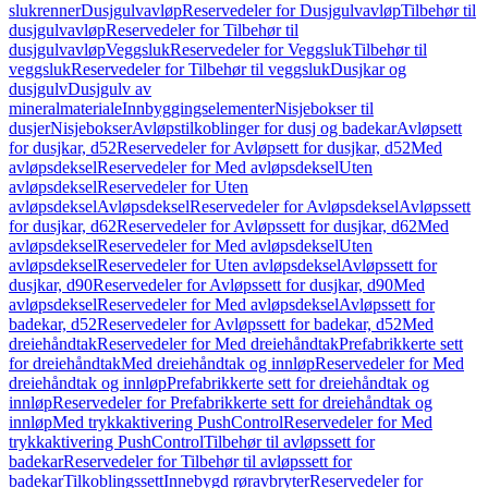
slukrenner
Dusjgulvavløp
Reservedeler for Dusjgulvavløp
Tilbehør til
dusjgulvavløp
Reservedeler for Tilbehør til
dusjgulvavløp
Veggsluk
Reservedeler for Veggsluk
Tilbehør til
veggsluk
Reservedeler for Tilbehør til veggsluk
Dusjkar og
dusjgulv
Dusjgulv av
mineralmateriale
Innbyggingselementer
Nisjebokser til
dusjer
Nisjebokser
Avløpstilkoblinger for dusj og badekar
Avløpsett
for dusjkar, d52
Reservedeler for Avløpsett for dusjkar, d52
Med
avløpsdeksel
Reservedeler for Med avløpsdeksel
Uten
avløpsdeksel
Reservedeler for Uten
avløpsdeksel
Avløpsdeksel
Reservedeler for Avløpsdeksel
Avløpssett
for dusjkar, d62
Reservedeler for Avløpssett for dusjkar, d62
Med
avløpsdeksel
Reservedeler for Med avløpsdeksel
Uten
avløpsdeksel
Reservedeler for Uten avløpsdeksel
Avløpssett for
dusjkar, d90
Reservedeler for Avløpssett for dusjkar, d90
Med
avløpsdeksel
Reservedeler for Med avløpsdeksel
Avløpssett for
badekar, d52
Reservedeler for Avløpssett for badekar, d52
Med
dreiehåndtak
Reservedeler for Med dreiehåndtak
Prefabrikkerte sett
for dreiehåndtak
Med dreiehåndtak og innløp
Reservedeler for Med
dreiehåndtak og innløp
Prefabrikkerte sett for dreiehåndtak og
innløp
Reservedeler for Prefabrikkerte sett for dreiehåndtak og
innløp
Med trykkaktivering PushControl
Reservedeler for Med
trykkaktivering PushControl
Tilbehør til avløpssett for
badekar
Reservedeler for Tilbehør til avløpssett for
badekar
Tilkoblingssett
Innebygd røravbryter
Reservedeler for