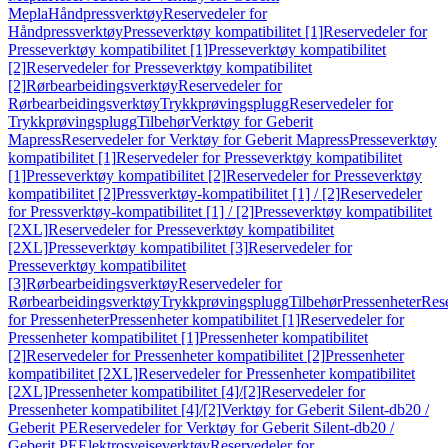
Mepla
Håndpressverktøy
Reservedeler for
Håndpressverktøy
Presseverktøy kompatibilitet [1]
Reservedeler for
Presseverktøy kompatibilitet [1]
Presseverktøy kompatibilitet
[2]
Reservedeler for Presseverktøy kompatibilitet
[2]
Rørbearbeidingsverktøy
Reservedeler for
Rørbearbeidingsverktøy
Trykkprøvingsplugg
Reservedeler for
Trykkprøvingsplugg
Tilbehør
Verktøy for Geberit
Mapress
Reservedeler for Verktøy for Geberit Mapress
Presseverktøy
kompatibilitet [1]
Reservedeler for Presseverktøy kompatibilitet
[1]
Presseverktøy kompatibilitet [2]
Reservedeler for Presseverktøy
kompatibilitet [2]
Pressverktøy-kompatibilitet [1] / [2]
Reservedeler
for Pressverktøy-kompatibilitet [1] / [2]
Presseverktøy kompatibilitet
[2XL]
Reservedeler for Presseverktøy kompatibilitet
[2XL]
Presseverktøy kompatibilitet [3]
Reservedeler for
Presseverktøy kompatibilitet
[3]
Rørbearbeidingsverktøy
Reservedeler for
Rørbearbeidingsverktøy
Trykkprøvingsplugg
Tilbehør
Pressenheter
Res
for Pressenheter
Pressenheter kompatibilitet [1]
Reservedeler for
Pressenheter kompatibilitet [1]
Pressenheter kompatibilitet
[2]
Reservedeler for Pressenheter kompatibilitet [2]
Pressenheter
kompatibilitet [2XL]
Reservedeler for Pressenheter kompatibilitet
[2XL]
Pressenheter kompatibilitet [4]/[2]
Reservedeler for
Pressenheter kompatibilitet [4]/[2]
Verktøy for Geberit Silent-db20 /
Geberit PE
Reservedeler for Verktøy for Geberit Silent-db20 /
Geberit PE
Elektrosveiseverktøy
Reservedeler for