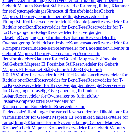
Endedeksler
Tilkoblinger
Reservedeler for Tilkoblinger
Tilbehør til
Geberit Mapress Syrefast Stål
Beskyttelse for rør og fittings
Klammer
for rør
Systempakninger
Skruesett til flensforbindelser
Geberit
Mapress Therm
Systemrør Therm
Fittings
Reservedeler for
Fittings
Muffer
Reservedeler for Muffer
Reduksjoner
Reservedeler for
Reduksjoner
Bend
Reservedeler for Bend
T-rør
Reservedeler for T-
rør
Overganger uløselige
Reservedeler for Overganger
uløselige
Overganger og forbindelser, løsbare
Reservedeler for
Overganger og forbindelser, løsbare
Kompensatorer
Reservedeler for
Kompensatorer
Endedeksler
Reservedeler for Endedeksler
Tilbehør til
Geberit Mapress Therm
Systempakninger
Skruesett til
flensforbindelser
Klammer for rør
Geberit Mapress El-Forsinket
Stål
Geberit Mapress El-Forsinket Stål
Reservedeler for Geberit
Mapress El-Forsinket Stål
Systemrør 1.0034
Systemrør
1.0215
Muffer
Reservedeler for Muffer
Reduksjoner
Reservedeler for
Reduksjoner
Bend
Reservedeler for Bend
T-rør
Reservedeler for T-
rør
Kryss
Reservedeler for Kryss
Overganger uløselige
Reservedeler
for Overganger uløselige
Overganger og forbindelser,
løsbare
Reservedeler for Overganger og forbindelser,
løsbare
Kompensatorer
Reservedeler for
Kompensatorer
Endedeksler
Reservedeler for
Endedeksler
Tilkoblinger for varme
Reservedeler for Tilkoblinger for
varme
Tilbehør for Geberit Mapress El-Forsinket Stål
Beskyttelse for
rør og fittings
Klammer for rør
Systempakninger
Geberit Mapress
Kobber
Geberit Mapress Kobber
Reservedeler for Geberit Mapress