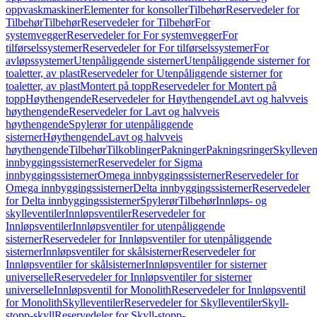
oppvaskmaskiner
Elementer for konsoller
Tilbehør
Reservedeler for
Tilbehør
Tilbehør
Reservedeler for Tilbehør
For
systemvegger
Reservedeler for For systemvegger
For
tilførselssystemer
Reservedeler for For tilførselssystemer
For
avløpssystemer
Utenpåliggende sisterner
Utenpåliggende sisterner for
toaletter, av plast
Reservedeler for Utenpåliggende sisterner for
toaletter, av plast
Montert på topp
Reservedeler for Montert på
topp
Høythengende
Reservedeler for Høythengende
Lavt og halvveis
høythengende
Reservedeler for Lavt og halvveis
høythengende
Spylerør for utenpåliggende
sisterner
Høythengende
Lavt og halvveis
høythengende
Tilbehør
Tilkoblinger
Pakninger
Pakningsringer
Skylleven
innbyggingssisterner
Reservedeler for Sigma
innbyggingssisterner
Omega innbyggingssisterner
Reservedeler for
Omega innbyggingssisterner
Delta innbyggingssisterner
Reservedeler
for Delta innbyggingssisterner
Spylerør
Tilbehør
Innløps- og
skylleventiler
Innløpsventiler
Reservedeler for
Innløpsventiler
Innløpsventiler for utenpåliggende
sisterner
Reservedeler for Innløpsventiler for utenpåliggende
sisterner
Innløpsventiler for skålsisterner
Reservedeler for
Innløpsventiler for skålsisterner
Innløpsventiler for sisterner
universelle
Reservedeler for Innløpsventiler for sisterner
universelle
Innløpsventil for Monolith
Reservedeler for Innløpsventil
for Monolith
Skylleventiler
Reservedeler for Skylleventiler
Skyll-
stopp-skyll
Reservedeler for Skyll-stopp-