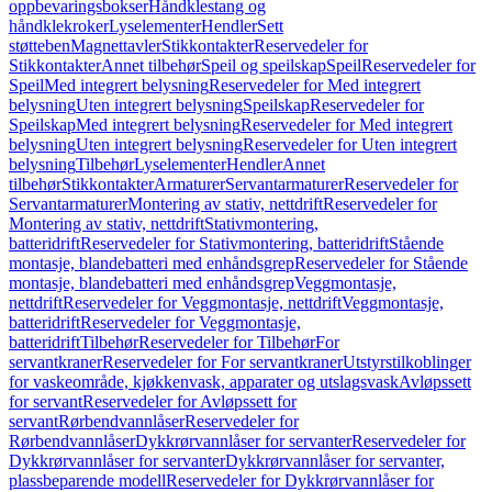
oppbevaringsbokser
Håndklestang og
håndklekroker
Lyselementer
Hendler
Sett
støtteben
Magnettavler
Stikkontakter
Reservedeler for
Stikkontakter
Annet tilbehør
Speil og speilskap
Speil
Reservedeler for
Speil
Med integrert belysning
Reservedeler for Med integrert
belysning
Uten integrert belysning
Speilskap
Reservedeler for
Speilskap
Med integrert belysning
Reservedeler for Med integrert
belysning
Uten integrert belysning
Reservedeler for Uten integrert
belysning
Tilbehør
Lyselementer
Hendler
Annet
tilbehør
Stikkontakter
Armaturer
Servantarmaturer
Reservedeler for
Servantarmaturer
Montering av stativ, nettdrift
Reservedeler for
Montering av stativ, nettdrift
Stativmontering,
batteridrift
Reservedeler for Stativmontering, batteridrift
Stående
montasje, blandebatteri med enhåndsgrep
Reservedeler for Stående
montasje, blandebatteri med enhåndsgrep
Veggmontasje,
nettdrift
Reservedeler for Veggmontasje, nettdrift
Veggmontasje,
batteridrift
Reservedeler for Veggmontasje,
batteridrift
Tilbehør
Reservedeler for Tilbehør
For
servantkraner
Reservedeler for For servantkraner
Utstyrstilkoblinger
for vaskeområde, kjøkkenvask, apparater og utslagsvask
Avløpssett
for servant
Reservedeler for Avløpssett for
servant
Rørbendvannlåser
Reservedeler for
Rørbendvannlåser
Dykkrørvannlåser for servanter
Reservedeler for
Dykkrørvannlåser for servanter
Dykkrørvannlåser for servanter,
plassbeparende modell
Reservedeler for Dykkrørvannlåser for