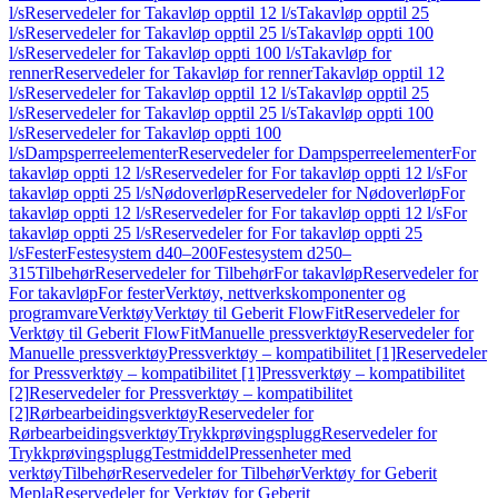
l/s
Reservedeler for Takavløp opptil 12 l/s
Takavløp opptil 25
l/s
Reservedeler for Takavløp opptil 25 l/s
Takavløp oppti 100
l/s
Reservedeler for Takavløp oppti 100 l/s
Takavløp for
renner
Reservedeler for Takavløp for renner
Takavløp opptil 12
l/s
Reservedeler for Takavløp opptil 12 l/s
Takavløp opptil 25
l/s
Reservedeler for Takavløp opptil 25 l/s
Takavløp oppti 100
l/s
Reservedeler for Takavløp oppti 100
l/s
Dampsperreelementer
Reservedeler for Dampsperreelementer
For
takavløp oppti 12 l/s
Reservedeler for For takavløp oppti 12 l/s
For
takavløp oppti 25 l/s
Nødoverløp
Reservedeler for Nødoverløp
For
takavløp oppti 12 l/s
Reservedeler for For takavløp oppti 12 l/s
For
takavløp oppti 25 l/s
Reservedeler for For takavløp oppti 25
l/s
Fester
Festesystem d40–200
Festesystem d250–
315
Tilbehør
Reservedeler for Tilbehør
For takavløp
Reservedeler for
For takavløp
For fester
Verktøy, nettverkskomponenter og
programvare
Verktøy
Verktøy til Geberit FlowFit
Reservedeler for
Verktøy til Geberit FlowFit
Manuelle pressverktøy
Reservedeler for
Manuelle pressverktøy
Pressverktøy – kompatibilitet [1]
Reservedeler
for Pressverktøy – kompatibilitet [1]
Pressverktøy – kompatibilitet
[2]
Reservedeler for Pressverktøy – kompatibilitet
[2]
Rørbearbeidingsverktøy
Reservedeler for
Rørbearbeidingsverktøy
Trykkprøvingsplugg
Reservedeler for
Trykkprøvingsplugg
Testmiddel
Pressenheter med
verktøy
Tilbehør
Reservedeler for Tilbehør
Verktøy for Geberit
Mepla
Reservedeler for Verktøy for Geberit