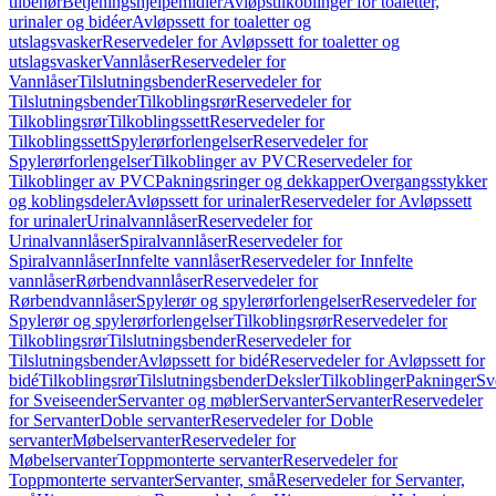
tilbehør
Betjeningshjelpemidler
Avløpstilkoblinger for toaletter,
urinaler og bidéer
Avløpssett for toaletter og
utslagsvasker
Reservedeler for Avløpssett for toaletter og
utslagsvasker
Vannlåser
Reservedeler for
Vannlåser
Tilslutningsbender
Reservedeler for
Tilslutningsbender
Tilkoblingsrør
Reservedeler for
Tilkoblingsrør
Tilkoblingssett
Reservedeler for
Tilkoblingssett
Spylerørforlengelser
Reservedeler for
Spylerørforlengelser
Tilkoblinger av PVC
Reservedeler for
Tilkoblinger av PVC
Pakningsringer og dekkapper
Overgangsstykker
og koblingsdeler
Avløpssett for urinaler
Reservedeler for Avløpssett
for urinaler
Urinalvannlåser
Reservedeler for
Urinalvannlåser
Spiralvannlåser
Reservedeler for
Spiralvannlåser
Innfelte vannlåser
Reservedeler for Innfelte
vannlåser
Rørbendvannlåser
Reservedeler for
Rørbendvannlåser
Spylerør og spylerørforlengelser
Reservedeler for
Spylerør og spylerørforlengelser
Tilkoblingsrør
Reservedeler for
Tilkoblingsrør
Tilslutningsbender
Reservedeler for
Tilslutningsbender
Avløpssett for bidé
Reservedeler for Avløpssett for
bidé
Tilkoblingsrør
Tilslutningsbender
Deksler
Tilkoblinger
Pakninger
Sv
for Sveiseender
Servanter og møbler
Servanter
Servanter
Reservedeler
for Servanter
Doble servanter
Reservedeler for Doble
servanter
Møbelservanter
Reservedeler for
Møbelservanter
Toppmonterte servanter
Reservedeler for
Toppmonterte servanter
Servanter, små
Reservedeler for Servanter,