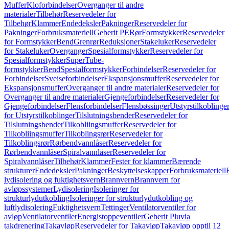
Muffer
Kloforbindelser
Overganger til andre
materialer
Tilbehør
Reservedeler for
Tilbehør
Klammer
Endedeksler
Pakninger
Reservedeler for
Pakninger
Forbruksmateriell
Geberit PE
Rør
Formstykker
Reservedeler
for Formstykker
Bend
Grenrør
Reduksjoner
Stakeluker
Reservedeler
for Stakeluker
Overganger
Spesialformstykker
Reservedeler for
Spesialformstykker
SuperTube-
formstykker
Bend
Spesialformstykker
Forbindelser
Reservedeler for
Forbindelser
Sveiseforbindelser
Ekspansjonsmuffer
Reservedeler for
Ekspansjonsmuffer
Overganger til andre materialer
Reservedeler for
Overganger til andre materialer
Gjengeforbindelser
Reservedeler for
Gjengeforbindelser
Flensforbindelser
Flensbøssinger
Utstyrstilkoblinge
for Utstyrstilkoblinger
Tilslutningsbender
Reservedeler for
Tilslutningsbender
Tilkobliingsmuffer
Reservedeler for
Tilkobliingsmuffer
Tilkoblingsrør
Reservedeler for
Tilkoblingsrør
Rørbendvannlåser
Reservedeler for
Rørbendvannlåser
Spiralvannlåser
Reservedeler for
Spiralvannlåser
Tilbehør
Klammer
Fester for klammer
Bærende
strukturer
Endedeksler
Pakninger
Beskyttelseskapper
Forbruksmateriell
lydisolering og fuktighetsvern
Brannvern
Brannvern for
avløpssystemer
Lydisolering
Isoleringer for
strukturlydutkobling
Isoleringer for strukturlydutkobling og
luftlydisolering
Fuktighetsvern
Tettinger
Ventilatorventiler for
avløp
Ventilatorventiler
Energistoppeventiler
Geberit Pluvia
takdrenering
Takavløp
Reservedeler for Takavløp
Takavløp opptil 12