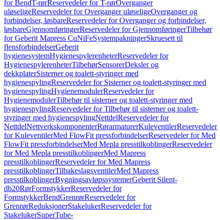
for Bend
T-rør
Reservedeler for T-rør
Overganger
uløselige
Reservedeler for Overganger uløselige
Overganger og
forbindelser, løsbare
Reservedeler for Overganger og forbindelser,
løsbare
Gjennomføringer
Reservedeler for Gjennomføringer
Tilbehør
for Geberit Mapress CuNiFe
Systempakninger
Skruesett til
flensforbindelser
Geberit
hygienesystem
Hygienespylerenheter
Reservedeler for
Hygienespylerenheter
Tilbehør
Sensorer
Deksler og
dekkplater
Sisterner og toalett-styringer med
hygienespyling
Reservedeler for Sisterner og toalett-styringer med
hygienespyling
Hygienemoduler
Reservedeler for
Hygienemoduler
Tilbehør til sisterner og toalett-styringer med
hygienespyling
Reservedeler for Tilbehør til sisterner og toalett-
styringer med hygienespyling
Nettdel
Reservedeler for
Nettdel
Nettverkskomponenter
Rørarmaturer
Kuleventiler
Reservedeler
for Kuleventiler
Med FlowFit pressforbindelser
Reservedeler for Med
FlowFit pressforbindelser
Med Mepla presstilkoblinger
Reservedeler
for Med Mepla presstilkoblinger
Med Mapress
presstilkoblinger
Reservedeler for Med Mapress
presstilkoblinger
Tilbakeslagsventiler
Med Mapress
presstilkoblinger
Bygningsavløpssystemer
Geberit Silent-
db20
Rør
Formstykker
Reservedeler for
Formstykker
Bend
Grenrør
Reservedeler for
Grenrør
Reduksjoner
Stakeluker
Reservedeler for
Stakeluker
SuperTube-