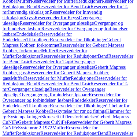
Kobber
Muffer
Reservedeler for Muffer
Reduksjoner
Reservedeler for
Reduksjoner
Bend
Reservedeler for Bend
T-rør
Reservedeler for T-
rør
Innvendig sirkulasjon
Reservedeler for Innvendig
sirkulasjon
Kryss
Reservedeler for Kryss
Overganger
uløselige
Reservedeler for Overganger uløselige
Overganger og
forbindelser, løsbare
Reservedeler for Overganger og forbindelser,
løsbare
Endedeksler
Reservedeler for
Endedeksler
Tilkoblinger
Reservedeler for Tilkoblinger
Geberit
Mapress Kobber, forkrommet
Reservedeler for Geberit Mapress
Kobber, forkrommet
Muffer
Reservedeler for
Muffer
Reduksjoner
Reservedeler for Reduksjoner
Bend
Reservedeler
for Bend
T-rør
Reservedeler for T-rør
Overganger
uløselige
Reservedeler for Overganger uløselige
Geberit Mapress
Kobber, gass
Reservedeler for Geberit Mapress Kobber,
gass
Muffer
Reservedeler for Muffer
Reduksjoner
Reservedeler for
Reduksjoner
Bend
Reservedeler for Bend
T-rør
Reservedeler for T-
rør
Overganger uløselige
Reservedeler for Overganger
uløselige
Overganger og forbindelser, løsbare
Reservedeler for
Overganger og forbindelser, løsbare
Endedeksler
Reservedeler for
Endedeksler
Tilkoblinger
Reservedeler for Tilkoblinger
Tilbehør for
Geberit Mapress Kobber
Beskyttelse for rør og fittings
Klammer for
rør
Systempakninger
Skruesett til flensforbindelser
Geberit Mapress
CuNiFe
Geberit Mapress CuNiFe
Reservedeler for Geberit Mapress
CuNiFe
Systemrør 2.1972
Muffer
Reservedeler for
Muffer
Reduksjoner
Reservedeler for Reduksjoner
Bend
Reservedeler