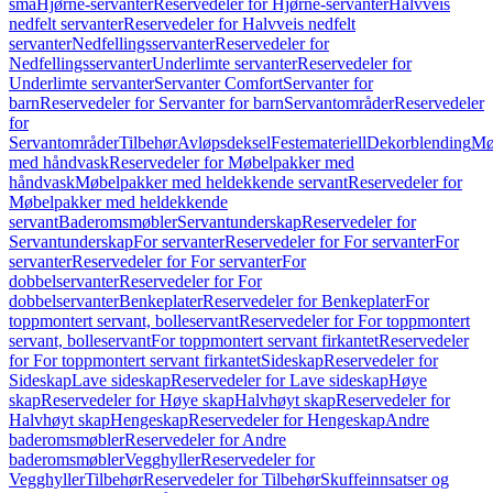
små
Hjørne-servanter
Reservedeler for Hjørne-servanter
Halvveis
nedfelt servanter
Reservedeler for Halvveis nedfelt
servanter
Nedfellingsservanter
Reservedeler for
Nedfellingsservanter
Underlimte servanter
Reservedeler for
Underlimte servanter
Servanter Comfort
Servanter for
barn
Reservedeler for Servanter for barn
Servantområder
Reservedeler
for
Servantområder
Tilbehør
Avløpsdeksel
Festemateriell
Dekorblending
Mø
med håndvask
Reservedeler for Møbelpakker med
håndvask
Møbelpakker med heldekkende servant
Reservedeler for
Møbelpakker med heldekkende
servant
Baderomsmøbler
Servantunderskap
Reservedeler for
Servantunderskap
For servanter
Reservedeler for For servanter
For
servanter
Reservedeler for For servanter
For
dobbelservanter
Reservedeler for For
dobbelservanter
Benkeplater
Reservedeler for Benkeplater
For
toppmontert servant, bolleservant
Reservedeler for For toppmontert
servant, bolleservant
For toppmontert servant firkantet
Reservedeler
for For toppmontert servant firkantet
Sideskap
Reservedeler for
Sideskap
Lave sideskap
Reservedeler for Lave sideskap
Høye
skap
Reservedeler for Høye skap
Halvhøyt skap
Reservedeler for
Halvhøyt skap
Hengeskap
Reservedeler for Hengeskap
Andre
baderomsmøbler
Reservedeler for Andre
baderomsmøbler
Vegghyller
Reservedeler for
Vegghyller
Tilbehør
Reservedeler for Tilbehør
Skuffeinnsatser og