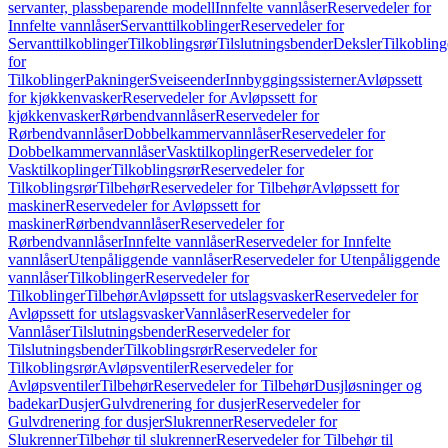
servanter, plassbeparende modell
Innfelte vannlåser
Reservedeler for
Innfelte vannlåser
Servanttilkoblinger
Reservedeler for
Servanttilkoblinger
Tilkoblingsrør
Tilslutningsbender
Deksler
Tilkobling
for
Tilkoblinger
Pakninger
Sveiseender
Innbyggingssisterner
Avløpssett
for kjøkkenvasker
Reservedeler for Avløpssett for
kjøkkenvasker
Rørbendvannlåser
Reservedeler for
Rørbendvannlåser
Dobbelkammervannlåser
Reservedeler for
Dobbelkammervannlåser
Vasktilkoplinger
Reservedeler for
Vasktilkoplinger
Tilkoblingsrør
Reservedeler for
Tilkoblingsrør
Tilbehør
Reservedeler for Tilbehør
Avløpssett for
maskiner
Reservedeler for Avløpssett for
maskiner
Rørbendvannlåser
Reservedeler for
Rørbendvannlåser
Innfelte vannlåser
Reservedeler for Innfelte
vannlåser
Utenpåliggende vannlåser
Reservedeler for Utenpåliggende
vannlåser
Tilkoblinger
Reservedeler for
Tilkoblinger
Tilbehør
Avløpssett for utslagsvasker
Reservedeler for
Avløpssett for utslagsvasker
Vannlåser
Reservedeler for
Vannlåser
Tilslutningsbender
Reservedeler for
Tilslutningsbender
Tilkoblingsrør
Reservedeler for
Tilkoblingsrør
Avløpsventiler
Reservedeler for
Avløpsventiler
Tilbehør
Reservedeler for Tilbehør
Dusjløsninger og
badekar
Dusjer
Gulvdrenering for dusjer
Reservedeler for
Gulvdrenering for dusjer
Slukrenner
Reservedeler for
Slukrenner
Tilbehør til slukrenner
Reservedeler for Tilbehør til