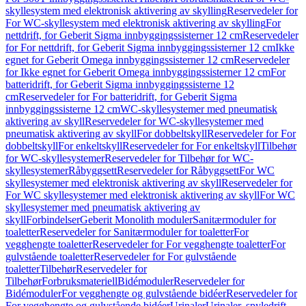
skyllesystem med elektronisk aktivering av skylling
Reservedeler for
For WC-skyllesystem med elektronisk aktivering av skylling
For
nettdrift, for Geberit Sigma innbyggingssisterner 12 cm
Reservedeler
for For nettdrift, for Geberit Sigma innbyggingssisterner 12 cm
Ikke
egnet for Geberit Omega innbyggingssisterner 12 cm
Reservedeler
for Ikke egnet for Geberit Omega innbyggingssisterner 12 cm
For
batteridrift, for Geberit Sigma innbyggingssisterne 12
cm
Reservedeler for For batteridrift, for Geberit Sigma
innbyggingssisterne 12 cm
WC-skyllesystemer med pneumatisk
aktivering av skyll
Reservedeler for WC-skyllesystemer med
pneumatisk aktivering av skyll
For dobbeltskyll
Reservedeler for For
dobbeltskyll
For enkeltskyll
Reservedeler for For enkeltskyll
Tilbehør
for WC-skyllesystemer
Reservedeler for Tilbehør for WC-
skyllesystemer
Råbyggsett
Reservedeler for Råbyggsett
For WC
skyllesystemer med elektronisk aktivering av skyll
Reservedeler for
For WC skyllesystemer med elektronisk aktivering av skyll
For WC
skyllesystemer med pneumatisk aktivering av
skyll
Forbindelser
Geberit Monolith moduler
Sanitærmoduler for
toaletter
Reservedeler for Sanitærmoduler for toaletter
For
vegghengte toaletter
Reservedeler for For vegghengte toaletter
For
gulvstående toaletter
Reservedeler for For gulvstående
toaletter
Tilbehør
Reservedeler for
Tilbehør
Forbruksmateriell
Bidémoduler
Reservedeler for
Bidémoduler
For vegghengte og gulvstående bidéer
Reservedeler for
For vegghengte og gulvstående bidéer
Urinaler
Urinaler, spyledrift,