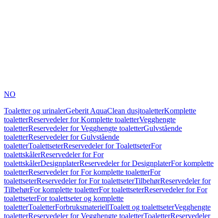
NO
Toaletter og urinaler
Geberit AquaClean dusjtoaletter
Komplette
toaletter
Reservedeler for Komplette toaletter
Vegghengte
toaletter
Reservedeler for Vegghengte toaletter
Gulvstående
toaletter
Reservedeler for Gulvstående
toaletter
Toalettseter
Reservedeler for Toalettseter
For
toalettskåler
Reservedeler for For
toalettskåler
Designplater
Reservedeler for Designplater
For komplette
toaletter
Reservedeler for For komplette toaletter
For
toalettseter
Reservedeler for For toalettseter
Tilbehør
Reservedeler for
Tilbehør
For komplette toaletter
For toalettseter
Reservedeler for For
toalettseter
For toalettseter og komplette
toaletter
Toaletter
Forbruksmateriell
Toalett og toalettseter
Vegghengte
toaletter
Reservedeler for Vegghengte toaletter
Toaletter
Reservedeler