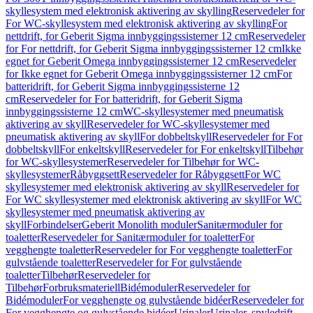
skyllesystem med elektronisk aktivering av skylling
Reservedeler for
For WC-skyllesystem med elektronisk aktivering av skylling
For
nettdrift, for Geberit Sigma innbyggingssisterner 12 cm
Reservedeler
for For nettdrift, for Geberit Sigma innbyggingssisterner 12 cm
Ikke
egnet for Geberit Omega innbyggingssisterner 12 cm
Reservedeler
for Ikke egnet for Geberit Omega innbyggingssisterner 12 cm
For
batteridrift, for Geberit Sigma innbyggingssisterne 12
cm
Reservedeler for For batteridrift, for Geberit Sigma
innbyggingssisterne 12 cm
WC-skyllesystemer med pneumatisk
aktivering av skyll
Reservedeler for WC-skyllesystemer med
pneumatisk aktivering av skyll
For dobbeltskyll
Reservedeler for For
dobbeltskyll
For enkeltskyll
Reservedeler for For enkeltskyll
Tilbehør
for WC-skyllesystemer
Reservedeler for Tilbehør for WC-
skyllesystemer
Råbyggsett
Reservedeler for Råbyggsett
For WC
skyllesystemer med elektronisk aktivering av skyll
Reservedeler for
For WC skyllesystemer med elektronisk aktivering av skyll
For WC
skyllesystemer med pneumatisk aktivering av
skyll
Forbindelser
Geberit Monolith moduler
Sanitærmoduler for
toaletter
Reservedeler for Sanitærmoduler for toaletter
For
vegghengte toaletter
Reservedeler for For vegghengte toaletter
For
gulvstående toaletter
Reservedeler for For gulvstående
toaletter
Tilbehør
Reservedeler for
Tilbehør
Forbruksmateriell
Bidémoduler
Reservedeler for
Bidémoduler
For vegghengte og gulvstående bidéer
Reservedeler for
For vegghengte og gulvstående bidéer
Urinaler
Urinaler, spyledrift,