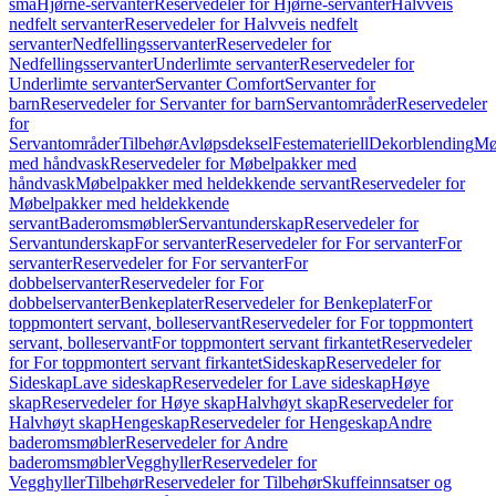
små
Hjørne-servanter
Reservedeler for Hjørne-servanter
Halvveis
nedfelt servanter
Reservedeler for Halvveis nedfelt
servanter
Nedfellingsservanter
Reservedeler for
Nedfellingsservanter
Underlimte servanter
Reservedeler for
Underlimte servanter
Servanter Comfort
Servanter for
barn
Reservedeler for Servanter for barn
Servantområder
Reservedeler
for
Servantområder
Tilbehør
Avløpsdeksel
Festemateriell
Dekorblending
Mø
med håndvask
Reservedeler for Møbelpakker med
håndvask
Møbelpakker med heldekkende servant
Reservedeler for
Møbelpakker med heldekkende
servant
Baderomsmøbler
Servantunderskap
Reservedeler for
Servantunderskap
For servanter
Reservedeler for For servanter
For
servanter
Reservedeler for For servanter
For
dobbelservanter
Reservedeler for For
dobbelservanter
Benkeplater
Reservedeler for Benkeplater
For
toppmontert servant, bolleservant
Reservedeler for For toppmontert
servant, bolleservant
For toppmontert servant firkantet
Reservedeler
for For toppmontert servant firkantet
Sideskap
Reservedeler for
Sideskap
Lave sideskap
Reservedeler for Lave sideskap
Høye
skap
Reservedeler for Høye skap
Halvhøyt skap
Reservedeler for
Halvhøyt skap
Hengeskap
Reservedeler for Hengeskap
Andre
baderomsmøbler
Reservedeler for Andre
baderomsmøbler
Vegghyller
Reservedeler for
Vegghyller
Tilbehør
Reservedeler for Tilbehør
Skuffeinnsatser og