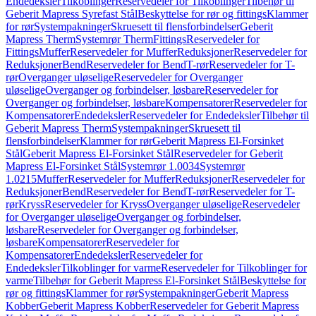
Endedeksler
Tilkoblinger
Reservedeler for Tilkoblinger
Tilbehør til
Geberit Mapress Syrefast Stål
Beskyttelse for rør og fittings
Klammer
for rør
Systempakninger
Skruesett til flensforbindelser
Geberit
Mapress Therm
Systemrør Therm
Fittings
Reservedeler for
Fittings
Muffer
Reservedeler for Muffer
Reduksjoner
Reservedeler for
Reduksjoner
Bend
Reservedeler for Bend
T-rør
Reservedeler for T-
rør
Overganger uløselige
Reservedeler for Overganger
uløselige
Overganger og forbindelser, løsbare
Reservedeler for
Overganger og forbindelser, løsbare
Kompensatorer
Reservedeler for
Kompensatorer
Endedeksler
Reservedeler for Endedeksler
Tilbehør til
Geberit Mapress Therm
Systempakninger
Skruesett til
flensforbindelser
Klammer for rør
Geberit Mapress El-Forsinket
Stål
Geberit Mapress El-Forsinket Stål
Reservedeler for Geberit
Mapress El-Forsinket Stål
Systemrør 1.0034
Systemrør
1.0215
Muffer
Reservedeler for Muffer
Reduksjoner
Reservedeler for
Reduksjoner
Bend
Reservedeler for Bend
T-rør
Reservedeler for T-
rør
Kryss
Reservedeler for Kryss
Overganger uløselige
Reservedeler
for Overganger uløselige
Overganger og forbindelser,
løsbare
Reservedeler for Overganger og forbindelser,
løsbare
Kompensatorer
Reservedeler for
Kompensatorer
Endedeksler
Reservedeler for
Endedeksler
Tilkoblinger for varme
Reservedeler for Tilkoblinger for
varme
Tilbehør for Geberit Mapress El-Forsinket Stål
Beskyttelse for
rør og fittings
Klammer for rør
Systempakninger
Geberit Mapress
Kobber
Geberit Mapress Kobber
Reservedeler for Geberit Mapress