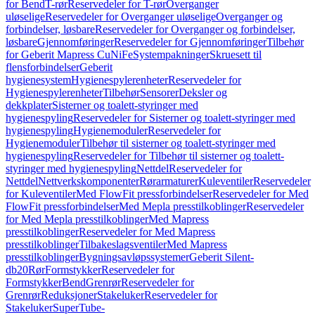
for Bend
T-rør
Reservedeler for T-rør
Overganger
uløselige
Reservedeler for Overganger uløselige
Overganger og
forbindelser, løsbare
Reservedeler for Overganger og forbindelser,
løsbare
Gjennomføringer
Reservedeler for Gjennomføringer
Tilbehør
for Geberit Mapress CuNiFe
Systempakninger
Skruesett til
flensforbindelser
Geberit
hygienesystem
Hygienespylerenheter
Reservedeler for
Hygienespylerenheter
Tilbehør
Sensorer
Deksler og
dekkplater
Sisterner og toalett-styringer med
hygienespyling
Reservedeler for Sisterner og toalett-styringer med
hygienespyling
Hygienemoduler
Reservedeler for
Hygienemoduler
Tilbehør til sisterner og toalett-styringer med
hygienespyling
Reservedeler for Tilbehør til sisterner og toalett-
styringer med hygienespyling
Nettdel
Reservedeler for
Nettdel
Nettverkskomponenter
Rørarmaturer
Kuleventiler
Reservedeler
for Kuleventiler
Med FlowFit pressforbindelser
Reservedeler for Med
FlowFit pressforbindelser
Med Mepla presstilkoblinger
Reservedeler
for Med Mepla presstilkoblinger
Med Mapress
presstilkoblinger
Reservedeler for Med Mapress
presstilkoblinger
Tilbakeslagsventiler
Med Mapress
presstilkoblinger
Bygningsavløpssystemer
Geberit Silent-
db20
Rør
Formstykker
Reservedeler for
Formstykker
Bend
Grenrør
Reservedeler for
Grenrør
Reduksjoner
Stakeluker
Reservedeler for
Stakeluker
SuperTube-