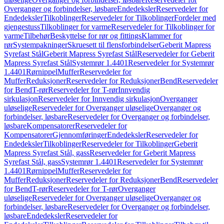
Overganger og forbindelser, løsbare
Endedeksler
Reservedeler for
Endedeksler
Tilkoblinger
Reservedeler for Tilkoblinger
Fordeler med
gjengestuss
Tilkoblinger for varme
Reservedeler for Tilkoblinger for
varme
Tilbehør
Beskyttelse for rør og fittings
Klammer for
rør
Systempakninger
Skruesett til flensforbindelser
Geberit Mapress
Syrefast Stål
Geberit Mapress Syrefast Stål
Reservedeler for Geberit
Mapress Syrefast Stål
Systemrør 1.4401
Reservedeler for Systemrør
1.4401
Rørnippel
Muffer
Reservedeler for
Muffer
Reduksjoner
Reservedeler for Reduksjoner
Bend
Reservedeler
for Bend
T-rør
Reservedeler for T-rør
Innvendig
sirkulasjon
Reservedeler for Innvendig sirkulasjon
Overganger
uløselige
Reservedeler for Overganger uløselige
Overganger og
forbindelser, løsbare
Reservedeler for Overganger og forbindelser,
løsbare
Kompensatorer
Reservedeler for
Kompensatorer
Gjennomføringer
Endedeksler
Reservedeler for
Endedeksler
Tilkoblinger
Reservedeler for Tilkoblinger
Geberit
Mapress Syrefast Stål, gass
Reservedeler for Geberit Mapress
Syrefast Stål, gass
Systemrør 1.4401
Reservedeler for Systemrør
1.4401
Rørnippel
Muffer
Reservedeler for
Muffer
Reduksjoner
Reservedeler for Reduksjoner
Bend
Reservedeler
for Bend
T-rør
Reservedeler for T-rør
Overganger
uløselige
Reservedeler for Overganger uløselige
Overganger og
forbindelser, løsbare
Reservedeler for Overganger og forbindelser,
løsbare
Endedeksler
Reservedeler for