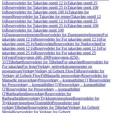
l/s
Reservedeler for Takavløp opptil 12 l/s
Takavløp opptil 25
l/s
Reservedeler for Takavløp opptil 25 l/s
Takavløp oppti 100
l/s
Reservedeler for Takavløp oppti 100 l/s
Takavløp for
renner
Reservedeler for Takavløp for renner
Takavløp opptil 12
l/s
Reservedeler for Takavløp opptil 12 l/s
Takavløp opptil 25
l/s
Reservedeler for Takavløp opptil 25 l/s
Takavløp oppti 100
l/s
Reservedeler for Takavløp oppti 100
l/s
Dampsperreelementer
Reservedeler for Dampsperreelementer
For
takavløp oppti 12 l/s
Reservedeler for For takavløp oppti 12 l/s
For
takavløp oppti 25 l/s
Nødoverløp
Reservedeler for Nødoverløp
For
takavløp oppti 12 l/s
Reservedeler for For takavløp oppti 12 l/s
For
takavløp oppti 25 l/s
Reservedeler for For takavløp oppti 25
l/s
Fester
Festesystem d40–200
Festesystem d250–
315
Tilbehør
Reservedeler for Tilbehør
For takavløp
Reservedeler for
For takavløp
For fester
Verktøy, nettverkskomponenter og
programvare
Verktøy
Verktøy til Geberit FlowFit
Reservedeler for
Verktøy til Geberit FlowFit
Manuelle pressverktøy
Reservedeler for
Manuelle pressverktøy
Pressverktøy – kompatibilitet [1]
Reservedeler
for Pressverktøy – kompatibilitet [1]
Pressverktøy – kompatibilitet
[2]
Reservedeler for Pressverktøy – kompatibilitet
[2]
Rørbearbeidingsverktøy
Reservedeler for
Rørbearbeidingsverktøy
Trykkprøvingsplugg
Reservedeler for
Trykkprøvingsplugg
Testmiddel
Pressenheter med
verktøy
Tilbehør
Reservedeler for Tilbehør
Verktøy for Geberit
Mepla
Reservedeler for Verktøy for Geberit