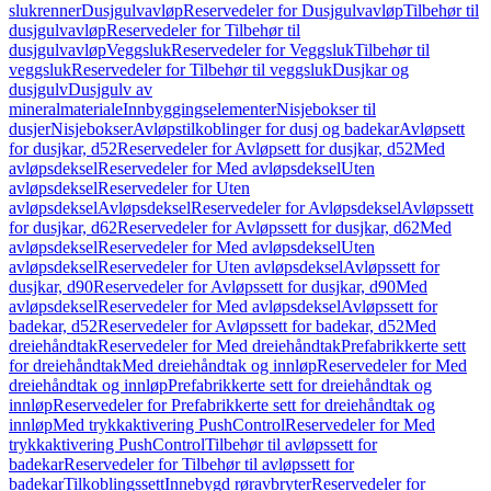
slukrenner
Dusjgulvavløp
Reservedeler for Dusjgulvavløp
Tilbehør til
dusjgulvavløp
Reservedeler for Tilbehør til
dusjgulvavløp
Veggsluk
Reservedeler for Veggsluk
Tilbehør til
veggsluk
Reservedeler for Tilbehør til veggsluk
Dusjkar og
dusjgulv
Dusjgulv av
mineralmateriale
Innbyggingselementer
Nisjebokser til
dusjer
Nisjebokser
Avløpstilkoblinger for dusj og badekar
Avløpsett
for dusjkar, d52
Reservedeler for Avløpsett for dusjkar, d52
Med
avløpsdeksel
Reservedeler for Med avløpsdeksel
Uten
avløpsdeksel
Reservedeler for Uten
avløpsdeksel
Avløpsdeksel
Reservedeler for Avløpsdeksel
Avløpssett
for dusjkar, d62
Reservedeler for Avløpssett for dusjkar, d62
Med
avløpsdeksel
Reservedeler for Med avløpsdeksel
Uten
avløpsdeksel
Reservedeler for Uten avløpsdeksel
Avløpssett for
dusjkar, d90
Reservedeler for Avløpssett for dusjkar, d90
Med
avløpsdeksel
Reservedeler for Med avløpsdeksel
Avløpssett for
badekar, d52
Reservedeler for Avløpssett for badekar, d52
Med
dreiehåndtak
Reservedeler for Med dreiehåndtak
Prefabrikkerte sett
for dreiehåndtak
Med dreiehåndtak og innløp
Reservedeler for Med
dreiehåndtak og innløp
Prefabrikkerte sett for dreiehåndtak og
innløp
Reservedeler for Prefabrikkerte sett for dreiehåndtak og
innløp
Med trykkaktivering PushControl
Reservedeler for Med
trykkaktivering PushControl
Tilbehør til avløpssett for
badekar
Reservedeler for Tilbehør til avløpssett for
badekar
Tilkoblingssett
Innebygd røravbryter
Reservedeler for