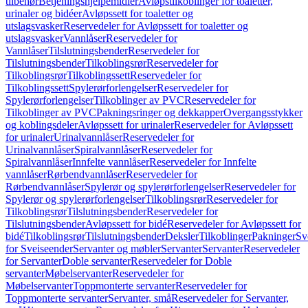
tilbehør
Betjeningshjelpemidler
Avløpstilkoblinger for toaletter,
urinaler og bidéer
Avløpssett for toaletter og
utslagsvasker
Reservedeler for Avløpssett for toaletter og
utslagsvasker
Vannlåser
Reservedeler for
Vannlåser
Tilslutningsbender
Reservedeler for
Tilslutningsbender
Tilkoblingsrør
Reservedeler for
Tilkoblingsrør
Tilkoblingssett
Reservedeler for
Tilkoblingssett
Spylerørforlengelser
Reservedeler for
Spylerørforlengelser
Tilkoblinger av PVC
Reservedeler for
Tilkoblinger av PVC
Pakningsringer og dekkapper
Overgangsstykker
og koblingsdeler
Avløpssett for urinaler
Reservedeler for Avløpssett
for urinaler
Urinalvannlåser
Reservedeler for
Urinalvannlåser
Spiralvannlåser
Reservedeler for
Spiralvannlåser
Innfelte vannlåser
Reservedeler for Innfelte
vannlåser
Rørbendvannlåser
Reservedeler for
Rørbendvannlåser
Spylerør og spylerørforlengelser
Reservedeler for
Spylerør og spylerørforlengelser
Tilkoblingsrør
Reservedeler for
Tilkoblingsrør
Tilslutningsbender
Reservedeler for
Tilslutningsbender
Avløpssett for bidé
Reservedeler for Avløpssett for
bidé
Tilkoblingsrør
Tilslutningsbender
Deksler
Tilkoblinger
Pakninger
Sv
for Sveiseender
Servanter og møbler
Servanter
Servanter
Reservedeler
for Servanter
Doble servanter
Reservedeler for Doble
servanter
Møbelservanter
Reservedeler for
Møbelservanter
Toppmonterte servanter
Reservedeler for
Toppmonterte servanter
Servanter, små
Reservedeler for Servanter,