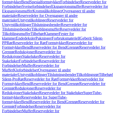
formstykker
Bend
Spesialformstykker
Forbindelser
Reservedeler for
Forbindelser
Sveiseforbindelser
Ekspansjonsmuffer
Reservedeler for
Ekspansjonsmuffer
Kromstålkoblinger
Overganger til andre
materialer
Reservedeler for Overganger til andre
materialer
Utstyrstilkoblinger
Reservedeler for
Utstyrstilkoblinger
Tilslutningsbender
Reservedeler for
Tilslutningsbender
Tilkoblingsmuffer
Reservedeler for
Tilkoblingsmuffer
Tilbehør
Klammer
Fester for
klammer
Endedeksler
Pakninger
Forbruksmateriell
Geberit Silent-
PP
Rør
Reservedeler for Rør
Formstykker
Reservedeler for
Formstykker
Bend
Reservedeler for Bend
Grenrør
Reservedeler for
Grenrør
Reduksjoner
Reservedeler for
Reduksjoner
Stakeluker
Reservedeler for
Stakeluker
Forbindelser
Reservedeler for
Forbindelser
Muffer
Reservedeler for
Muffer
Kloforbindelser
Overganger til andre
materialer
Utstyrstilkoblinger
Tilslutningsbender
Tilkoblingsrør
Tilbehør
Silent-Pro
Rør
Reservedeler for Rør
Formstykker
Reservedeler for
Formstykker
Bend
Reservedeler for Bend
Grenrør
Reservedeler for
Grenrør
Reduksjoner
Reservedeler for
Reduksjoner
Stakeluker
Reservedeler for Stakeluker
SuperTube-
formstykker
Reservedeler for SuperTube-
formstykker
Bend
Reservedeler for Bend
Grenrør
Reservedeler for
Grenrør
Forbindelser
Reservedeler for
Forbindelser
Muffer
Reservedeler for