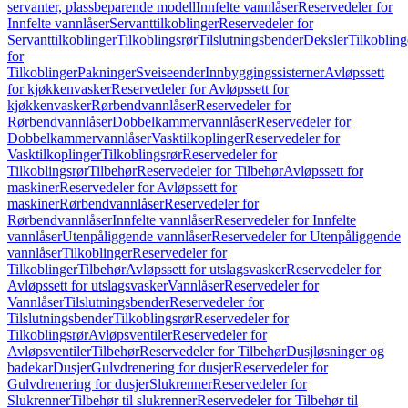
servanter, plassbeparende modell
Innfelte vannlåser
Reservedeler for
Innfelte vannlåser
Servanttilkoblinger
Reservedeler for
Servanttilkoblinger
Tilkoblingsrør
Tilslutningsbender
Deksler
Tilkobling
for
Tilkoblinger
Pakninger
Sveiseender
Innbyggingssisterner
Avløpssett
for kjøkkenvasker
Reservedeler for Avløpssett for
kjøkkenvasker
Rørbendvannlåser
Reservedeler for
Rørbendvannlåser
Dobbelkammervannlåser
Reservedeler for
Dobbelkammervannlåser
Vasktilkoplinger
Reservedeler for
Vasktilkoplinger
Tilkoblingsrør
Reservedeler for
Tilkoblingsrør
Tilbehør
Reservedeler for Tilbehør
Avløpssett for
maskiner
Reservedeler for Avløpssett for
maskiner
Rørbendvannlåser
Reservedeler for
Rørbendvannlåser
Innfelte vannlåser
Reservedeler for Innfelte
vannlåser
Utenpåliggende vannlåser
Reservedeler for Utenpåliggende
vannlåser
Tilkoblinger
Reservedeler for
Tilkoblinger
Tilbehør
Avløpssett for utslagsvasker
Reservedeler for
Avløpssett for utslagsvasker
Vannlåser
Reservedeler for
Vannlåser
Tilslutningsbender
Reservedeler for
Tilslutningsbender
Tilkoblingsrør
Reservedeler for
Tilkoblingsrør
Avløpsventiler
Reservedeler for
Avløpsventiler
Tilbehør
Reservedeler for Tilbehør
Dusjløsninger og
badekar
Dusjer
Gulvdrenering for dusjer
Reservedeler for
Gulvdrenering for dusjer
Slukrenner
Reservedeler for
Slukrenner
Tilbehør til slukrenner
Reservedeler for Tilbehør til