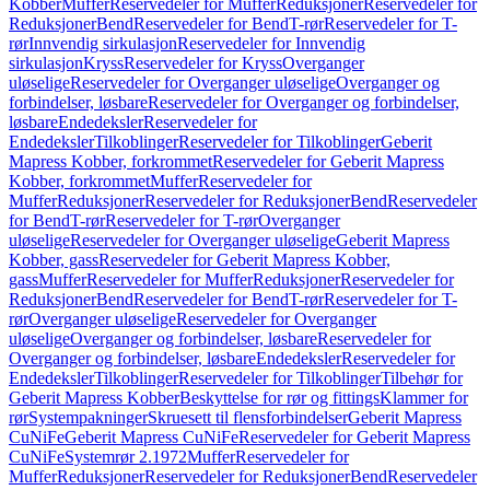
Kobber
Muffer
Reservedeler for Muffer
Reduksjoner
Reservedeler for
Reduksjoner
Bend
Reservedeler for Bend
T-rør
Reservedeler for T-
rør
Innvendig sirkulasjon
Reservedeler for Innvendig
sirkulasjon
Kryss
Reservedeler for Kryss
Overganger
uløselige
Reservedeler for Overganger uløselige
Overganger og
forbindelser, løsbare
Reservedeler for Overganger og forbindelser,
løsbare
Endedeksler
Reservedeler for
Endedeksler
Tilkoblinger
Reservedeler for Tilkoblinger
Geberit
Mapress Kobber, forkrommet
Reservedeler for Geberit Mapress
Kobber, forkrommet
Muffer
Reservedeler for
Muffer
Reduksjoner
Reservedeler for Reduksjoner
Bend
Reservedeler
for Bend
T-rør
Reservedeler for T-rør
Overganger
uløselige
Reservedeler for Overganger uløselige
Geberit Mapress
Kobber, gass
Reservedeler for Geberit Mapress Kobber,
gass
Muffer
Reservedeler for Muffer
Reduksjoner
Reservedeler for
Reduksjoner
Bend
Reservedeler for Bend
T-rør
Reservedeler for T-
rør
Overganger uløselige
Reservedeler for Overganger
uløselige
Overganger og forbindelser, løsbare
Reservedeler for
Overganger og forbindelser, løsbare
Endedeksler
Reservedeler for
Endedeksler
Tilkoblinger
Reservedeler for Tilkoblinger
Tilbehør for
Geberit Mapress Kobber
Beskyttelse for rør og fittings
Klammer for
rør
Systempakninger
Skruesett til flensforbindelser
Geberit Mapress
CuNiFe
Geberit Mapress CuNiFe
Reservedeler for Geberit Mapress
CuNiFe
Systemrør 2.1972
Muffer
Reservedeler for
Muffer
Reduksjoner
Reservedeler for Reduksjoner
Bend
Reservedeler