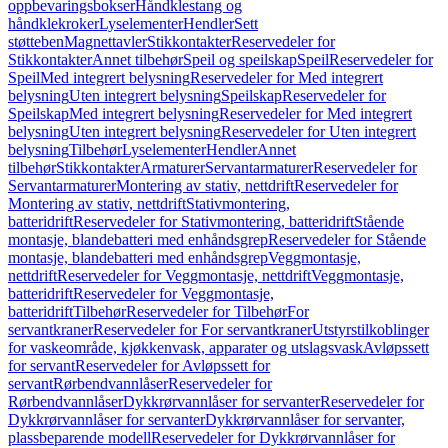
oppbevaringsbokser
Håndklestang og
håndklekroker
Lyselementer
Hendler
Sett
støtteben
Magnettavler
Stikkontakter
Reservedeler for
Stikkontakter
Annet tilbehør
Speil og speilskap
Speil
Reservedeler for
Speil
Med integrert belysning
Reservedeler for Med integrert
belysning
Uten integrert belysning
Speilskap
Reservedeler for
Speilskap
Med integrert belysning
Reservedeler for Med integrert
belysning
Uten integrert belysning
Reservedeler for Uten integrert
belysning
Tilbehør
Lyselementer
Hendler
Annet
tilbehør
Stikkontakter
Armaturer
Servantarmaturer
Reservedeler for
Servantarmaturer
Montering av stativ, nettdrift
Reservedeler for
Montering av stativ, nettdrift
Stativmontering,
batteridrift
Reservedeler for Stativmontering, batteridrift
Stående
montasje, blandebatteri med enhåndsgrep
Reservedeler for Stående
montasje, blandebatteri med enhåndsgrep
Veggmontasje,
nettdrift
Reservedeler for Veggmontasje, nettdrift
Veggmontasje,
batteridrift
Reservedeler for Veggmontasje,
batteridrift
Tilbehør
Reservedeler for Tilbehør
For
servantkraner
Reservedeler for For servantkraner
Utstyrstilkoblinger
for vaskeområde, kjøkkenvask, apparater og utslagsvask
Avløpssett
for servant
Reservedeler for Avløpssett for
servant
Rørbendvannlåser
Reservedeler for
Rørbendvannlåser
Dykkrørvannlåser for servanter
Reservedeler for
Dykkrørvannlåser for servanter
Dykkrørvannlåser for servanter,
plassbeparende modell
Reservedeler for Dykkrørvannlåser for