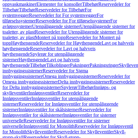
oppvaskmaskiner
Elementer for konsoller
Tilbehør
Reservedeler for
Tilbehør
Tilbehør
Reservedeler for Tilbehør
For
systemvegger
Reservedeler for For systemvegger
For
tilførselssystemer
Reservedeler for For tilførselssystemer
For
avløpssystemer
Utenpåliggende sisterner
Utenpåliggende sisterner for
toaletter, av plast
Reservedeler for Utenpåliggende sisterner for
toaletter, av plast
Montert på topp
Reservedeler for Montert på
topp
Høythengende
Reservedeler for Høythengende
Lavt og halvveis
høythengende
Reservedeler for Lavt og halvveis
høythengende
Spylerør for utenpåliggende
sisterner
Høythengende
Lavt og halvveis
høythengende
Tilbehør
Tilkoblinger
Pakninger
Pakningsringer
Skylleven
innbyggingssisterner
Reservedeler for Sigma
innbyggingssisterner
Omega innbyggingssisterner
Reservedeler for
Omega innbyggingssisterner
Delta innbyggingssisterner
Reservedeler
for Delta innbyggingssisterner
Spylerør
Tilbehør
Innløps- og
skylleventiler
Innløpsventiler
Reservedeler for
Innløpsventiler
Innløpsventiler for utenpåliggende
sisterner
Reservedeler for Innløpsventiler for utenpåliggende
sisterner
Innløpsventiler for skålsisterner
Reservedeler for
Innløpsventiler for skålsisterner
Innløpsventiler for sisterner
universelle
Reservedeler for Innløpsventiler for sisterner
universelle
Innløpsventil for Monolith
Reservedeler for Innløpsventil
for Monolith
Skylleventiler
Reservedeler for Skylleventiler
Skyll-
stopp-skyll
Reservedeler for Skyll-stopp-