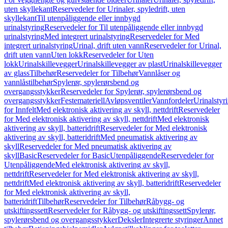
uten skyllekant
Reservedeler for Urinaler, spyledrift, uten
skyllekant
Til utenpåliggende eller innbygd
urinalstyring
Reservedeler for Til utenpåliggende eller innbygd
urinalstyring
Med integrert urinalstyring
Reservedeler for Med
integrert urinalstyring
Urinal, drift uten vann
Reservedeler for Urinal,
drift uten vann
Uten lokk
Reservedeler for Uten
lokk
Urinalskillevegger
Urinalskillevegger av plast
Urinalskillevegger
av glass
Tilbehør
Reservedeler for Tilbehør
Vannlåser og
vannlåstilbehør
Spylerør, spylerørsbend og
overgangsstykker
Reservedeler for Spylerør, spylerørsbend og
overgangsstykker
Festemateriell
Avløpsventiler
Vannfordeler
Urinalstyr
for Innfelt
Med elektronisk aktivering av skyll, nettdrift
Reservedeler
for Med elektronisk aktivering av skyll, nettdrift
Med elektronisk
aktivering av skyll, batteridrift
Reservedeler for Med elektronisk
aktivering av skyll, batteridrift
Med pneumatisk aktivering av
skyll
Reservedeler for Med pneumatisk aktivering av
skyll
Basic
Reservedeler for Basic
Utenpåliggende
Reservedeler for
Utenpåliggende
Med elektronisk aktivering av skyll,
nettdrift
Reservedeler for Med elektronisk aktivering av skyll,
nettdrift
Med elektronisk aktivering av skyll, batteridrift
Reservedeler
for Med elektronisk aktivering av skyll,
batteridrift
Tilbehør
Reservedeler for Tilbehør
Råbygg- og
utskiftingssett
Reservedeler for Råbygg- og utskiftingssett
Spylerør,
spylerørsbend og overgangsstykker
Deksler
Integrerte styringer
Annet