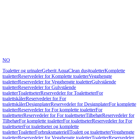
NO
Toaletter og urinaler
Geberit AquaClean dusjtoaletter
Komplette
toaletter
Reservedeler for Komplette toaletter
Vegghengte
toaletter
Reservedeler for Vegghengte toaletter
Gulvstående
toaletter
Reservedeler for Gulvstående
toaletter
Toalettseter
Reservedeler for Toalettseter
For
toalettskåler
Reservedeler for For
toalettskåler
Designplater
Reservedeler for Designplater
For komplette
toaletter
Reservedeler for For komplette toaletter
For
toalettseter
Reservedeler for For toalettseter
Tilbehør
Reservedeler for
Tilbehør
For komplette toaletter
For toalettseter
Reservedeler for For
toalettseter
For toalettseter og komplette
toaletter
Toaletter
Forbruksmateriell
Toalett og toalettseter
Vegghengte
toaletter
Reservedeler for Vegghengte toaletter
Toaletter
Reservedeler