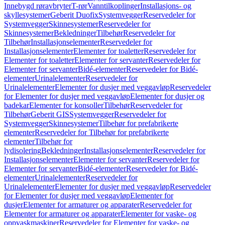
Innebygd røravbryter
T-rør
Vanntilkoplinger
Installasjons- og
skyllesystemer
Geberit Duofix
Systemvegger
Reservedeler for
Systemvegger
Skinnesystemer
Reservedeler for
Skinnesystemer
Bekledninger
Tilbehør
Reservedeler for
Tilbehør
Installasjonselementer
Reservedeler for
Installasjonselementer
Elementer for toaletter
Reservedeler for
Elementer for toaletter
Elementer for servanter
Reservedeler for
Elementer for servanter
Bidé-elementer
Reservedeler for Bidé-
elementer
Urinalelementer
Reservedeler for
Urinalelementer
Elementer for dusjer med veggavløp
Reservedeler
for Elementer for dusjer med veggavløp
Elementer for dusjer og
badekar
Elementer for konsoller
Tilbehør
Reservedeler for
Tilbehør
Geberit GIS
Systemvegger
Reservedeler for
Systemvegger
Skinnesystemer
Tilbehør for prefabrikerte
elementer
Reservedeler for Tilbehør for prefabrikerte
elementer
Tilbehør for
lydisolering
Bekledninger
Installasjonselementer
Reservedeler for
Installasjonselementer
Elementer for servanter
Reservedeler for
Elementer for servanter
Bidé-elementer
Reservedeler for Bidé-
elementer
Urinalelementer
Reservedeler for
Urinalelementer
Elementer for dusjer med veggavløp
Reservedeler
for Elementer for dusjer med veggavløp
Elementer for
dusjer
Elementer for armaturer og apparater
Reservedeler for
Elementer for armaturer og apparater
Elementer for vaske- og
oppvaskmaskiner
Reservedeler for Elementer for vaske- og