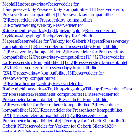
Mepla
Håndpressverktøy
Reservedeler for
Håndpressverktøy
Presseverktøy kompatibilitet [1]
Reservedeler for
Presseverktøy kompatibilitet [1]
Presseverktøy kompatibilitet
[2]
Reservedeler for Presseverktøy kompatibilitet
[2]
Rørbearbeidingsverktøy
Reservedeler for
Rørbearbeidingsverktøy
Trykkprøvingsplugg
Reservedeler for
Trykkprøvingsplugg
Tilbehør
Verktøy for Geberit
Mapress
Reservedeler for Verktøy for Geberit Mapress
Presseverktøy
kompatibilitet [1]
Reservedeler for Presseverktøy kompatibilitet
[1]
Presseverktøy kompatibilitet [2]
Reservedeler for Presseverktøy
kompatibilitet [2]
Pressverktøy-kompatibilitet [1] / [2]
Reservedeler
for Pressverktøy-kompatibilitet [1] / [2]
Presseverktøy kompatibilitet
[2XL]
Reservedeler for Presseverktøy kompatibilitet
[2XL]
Presseverktøy kompatibilitet [3]
Reservedeler for
Presseverktøy kompatibilitet
[3]
Rørbearbeidingsverktøy
Reservedeler for
Rørbearbeidingsverktøy
Trykkprøvingsplugg
Tilbehør
Pressenheter
Res
for Pressenheter
Pressenheter kompatibilitet [1]
Reservedeler for
Pressenheter kompatibilitet [1]
Pressenheter kompatibilitet
[2]
Reservedeler for Pressenheter kompatibilitet [2]
Pressenheter
kompatibilitet [2XL]
Reservedeler for Pressenheter kompatibilitet
[2XL]
Pressenheter kompatibilitet [4]/[2]
Reservedeler for
Pressenheter kompatibilitet [4]/[2]
Verktøy for Geberit Silent-db20 /
Geberit PE
Reservedeler for Verktøy for Geberit Silent-db20 /
Geberit PE
Elektrosveiseverktøy
Reservedeler for