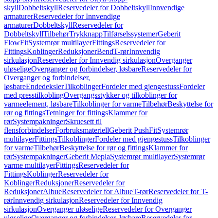
skyll
Dobbeltskyll
Reservedeler for Dobbeltskyll
Innvendige
armaturer
Reservedeler for Innvendige
armaturer
Dobbeltskyll
Reservedeler for
Dobbeltskyll
Tilbehør
Trykknapp
Tilførselssystemer
Geberit
FlowFit
Systemrør multilayer
Fittings
Reservedeler for
Fittings
Koblinger
Reduksjoner
Bend
T-rør
Innvendig
sirkulasjon
Reservedeler for Innvendig sirkulasjon
Overganger
uløselige
Overganger og forbindelser, løsbare
Reservedeler for
Overganger og forbindelser,
løsbare
Endedeksler
Tilkoblinger
Fordeler med gjengestuss
Fordeler
med presstilkobling
Overgangsstykker og tilkoblinger for
varmeelement, løsbare
Tilkoblinger for varme
Tilbehør
Beskyttelse for
rør og fittings
Tetninger for fittings
Klammer for
rør
Systempakninger
Skruesett til
flensforbindelser
Forbruksmateriell
Geberit PushFit
Systemrør
multilayer
Fittings
Tilkoblinger
Fordeler med gjengestuss
Tilkoblinger
for varme
Tilbehør
Beskyttelse for rør og fittings
Klammer for
rør
Systempakninger
Geberit Mepla
Systemrør multilayer
Systemrør
varme multilayer
Fittings
Reservedeler for
Fittings
Koblinger
Reservedeler for
Koblinger
Reduksjoner
Reservedeler for
Reduksjoner
Albue
Reservedeler for Albue
T-rør
Reservedeler for T-
rør
Innvendig sirkulasjon
Reservedeler for Innvendig
sirkulasjon
Overganger uløselige
Reservedeler for Overganger
uløselige
Overganger og forbindelser, løsbare
Reservedeler for