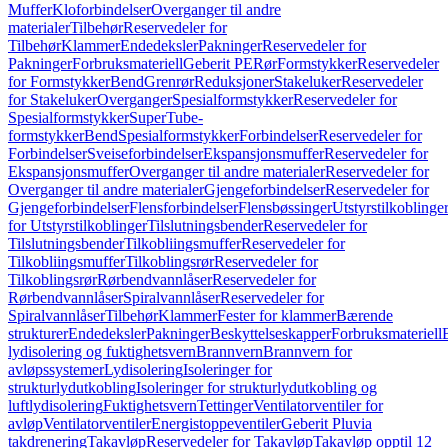
Muffer
Kloforbindelser
Overganger til andre
materialer
Tilbehør
Reservedeler for
Tilbehør
Klammer
Endedeksler
Pakninger
Reservedeler for
Pakninger
Forbruksmateriell
Geberit PE
Rør
Formstykker
Reservedeler
for Formstykker
Bend
Grenrør
Reduksjoner
Stakeluker
Reservedeler
for Stakeluker
Overganger
Spesialformstykker
Reservedeler for
Spesialformstykker
SuperTube-
formstykker
Bend
Spesialformstykker
Forbindelser
Reservedeler for
Forbindelser
Sveiseforbindelser
Ekspansjonsmuffer
Reservedeler for
Ekspansjonsmuffer
Overganger til andre materialer
Reservedeler for
Overganger til andre materialer
Gjengeforbindelser
Reservedeler for
Gjengeforbindelser
Flensforbindelser
Flensbøssinger
Utstyrstilkoblinge
for Utstyrstilkoblinger
Tilslutningsbender
Reservedeler for
Tilslutningsbender
Tilkobliingsmuffer
Reservedeler for
Tilkobliingsmuffer
Tilkoblingsrør
Reservedeler for
Tilkoblingsrør
Rørbendvannlåser
Reservedeler for
Rørbendvannlåser
Spiralvannlåser
Reservedeler for
Spiralvannlåser
Tilbehør
Klammer
Fester for klammer
Bærende
strukturer
Endedeksler
Pakninger
Beskyttelseskapper
Forbruksmateriell
lydisolering og fuktighetsvern
Brannvern
Brannvern for
avløpssystemer
Lydisolering
Isoleringer for
strukturlydutkobling
Isoleringer for strukturlydutkobling og
luftlydisolering
Fuktighetsvern
Tettinger
Ventilatorventiler for
avløp
Ventilatorventiler
Energistoppeventiler
Geberit Pluvia
takdrenering
Takavløp
Reservedeler for Takavløp
Takavløp opptil 12