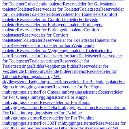
for Toaletter
Gulvstående toaletter
Reservedeler for Gulvstående
toaletter
Toaletter
Reservedeler for Toaletter
Toalettseter
Reservedeler
for Toalettseter
Toalettseter
Reservedeler for Toalettseter
Comfort
toaletter
Reservedeler for Comfort toaletter
Forhøyede
toaletter
Reservedeler for Forhøyede toaletter
Forlengede
toaletter
Reservedeler for Forlengede toaletter
Comfort
toalettseter
Reservedeler for Comfort
toalettseter
Toalettseter
Reservedeler for Toalettseter
Toaletter for
barn
Reservedeler for Toaletter for barn
Vegghengte
toaletter
Reservedeler for Vegghengte toaletter
Toalettseter for
barn
Reservedeler for Toalettseter for barn
Toalettseter
Reservedeler
for Toalettseter
Toalettseteringer
Reservedeler for
Toalettseteringer
Bidéer
Vegghengte bidéer
Reservedeler for
Vegghengte bidéer
Gulvstående bidéer
Tilbehør
Reservedeler for
Tilbehør
Betjeningsplater og WC
skyllesystemer
Betjeningsplater
Reservedeler for Betjeningsplater
For
Sigma innbyggingssisterner
Reservedeler for For Sigma
innbyggingssisterner
For Omega innbyggingssisterner
Reservedeler
for For Omega innbyggingssisterner
For Kappa
innbyggingssisterner
Reservedeler for For Kappa
innbyggingssisterner
For Delta innbyggingssisterner
Reservedeler for
For Delta innbyggingssisterner
For Twinline
innbyggingssisterner
Reservedeler for For Twinline
innbyggingssisterner
For 300T innbyggingssisterner
Reservedeler for
For 300T innbyggingssisterner
Tilbehør
Forbruksmateriell
For WC-