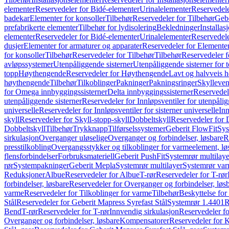
elementer
Reservedeler for Bidé-elementer
Urinalelementer
Reservedele
badekar
Elementer for konsoller
Tilbehør
Reservedeler for Tilbehør
Gebe
prefabrikerte elementer
Tilbehør for lydisolering
Bekledninger
Installas
elementer
Reservedeler for Bidé-elementer
Urinalelementer
Reservedele
dusjer
Elementer for armaturer og apparater
Reservedeler for Elementer
for konsoller
Tilbehør
Reservedeler for Tilbehør
Tilbehør
Reservedeler f
avløpssystemer
Utenpåliggende sisterner
Utenpåliggende sisterner for to
topp
Høythengende
Reservedeler for Høythengende
Lavt og halvveis 
høythengende
Tilbehør
Tilkoblinger
Pakninger
Pakningsringer
Skylleven
for Omega innbyggingssisterner
Delta innbyggingssisterner
Reservedel
utenpåliggende sisterner
Reservedeler for Innløpsventiler for utenpålig
universelle
Reservedeler for Innløpsventiler for sisterner universelle
Inn
skyll
Reservedeler for Skyll-stopp-skyll
Dobbeltskyll
Reservedeler for 
Dobbeltskyll
Tilbehør
Trykknapp
Tilførselssystemer
Geberit FlowFit
Sys
sirkulasjon
Overganger uløselige
Overganger og forbindelser, løsbare
R
presstilkobling
Overgangsstykker og tilkoblinger for varmeelement, lø
flensforbindelser
Forbruksmateriell
Geberit PushFit
Systemrør multilaye
rør
Systempakninger
Geberit Mepla
Systemrør multilayer
Systemrør var
Reduksjoner
Albue
Reservedeler for Albue
T-rør
Reservedeler for T-rør
forbindelser, løsbare
Reservedeler for Overganger og forbindelser, løs
varme
Reservedeler for Tilkoblinger for varme
Tilbehør
Beskyttelse for 
Stål
Reservedeler for Geberit Mapress Syrefast Stål
Systemrør 1.4401
R
Bend
T-rør
Reservedeler for T-rør
Innvendig sirkulasjon
Reservedeler fo
Overganger og forbindelser, løsbare
Kompensatorer
Reservedeler for 