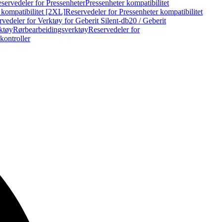
servedeler for Pressenheter
Pressenheter kompatibilitet
 kompatibilitet [2XL]
Reservedeler for Pressenheter kompatibilitet
vedeler for Verktøy for Geberit Silent-db20 / Geberit
rktøy
Rørbearbeidingsverktøy
Reservedeler for
kontroller