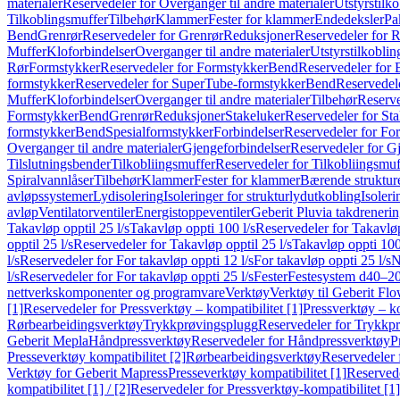
materialer
Reservedeler for Overganger til andre materialer
Utstyrstilko
Tilkoblingsmuffer
Tilbehør
Klammer
Fester for klammer
Endedeksler
Pa
Bend
Grenrør
Reservedeler for Grenrør
Reduksjoner
Reservedeler for 
Muffer
Kloforbindelser
Overganger til andre materialer
Utstyrstilkoblin
Rør
Formstykker
Reservedeler for Formstykker
Bend
Reservedeler for
formstykker
Reservedeler for SuperTube-formstykker
Bend
Reservedel
Muffer
Kloforbindelser
Overganger til andre materialer
Tilbehør
Reserve
Formstykker
Bend
Grenrør
Reduksjoner
Stakeluker
Reservedeler for St
formstykker
Bend
Spesialformstykker
Forbindelser
Reservedeler for For
Overganger til andre materialer
Gjengeforbindelser
Reservedeler for G
Tilslutningsbender
Tilkobliingsmuffer
Reservedeler for Tilkobliingsmuf
Spiralvannlåser
Tilbehør
Klammer
Fester for klammer
Bærende struktur
avløpssystemer
Lydisolering
Isoleringer for strukturlydutkobling
Isoleri
avløp
Ventilatorventiler
Energistoppeventiler
Geberit Pluvia takdreneri
Takavløp opptil 25 l/s
Takavløp oppti 100 l/s
Reservedeler for Takavløp
opptil 25 l/s
Reservedeler for Takavløp opptil 25 l/s
Takavløp oppti 100
l/s
Reservedeler for For takavløp oppti 12 l/s
For takavløp oppti 25 l/s
N
l/s
Reservedeler for For takavløp oppti 25 l/s
Fester
Festesystem d40–2
nettverkskomponenter og programvare
Verktøy
Verktøy til Geberit Flo
[1]
Reservedeler for Pressverktøy – kompatibilitet [1]
Pressverktøy – ko
Rørbearbeidingsverktøy
Trykkprøvingsplugg
Reservedeler for Trykkp
Geberit Mepla
Håndpressverktøy
Reservedeler for Håndpressverktøy
P
Presseverktøy kompatibilitet [2]
Rørbearbeidingsverktøy
Reservedeler 
Verktøy for Geberit Mapress
Presseverktøy kompatibilitet [1]
Reservede
kompatibilitet [1] / [2]
Reservedeler for Pressverktøy-kompatibilitet [1] 