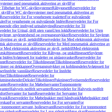
ystemer med pneumatisk aktivering av skyll
For
r Tilbehør for WC-skyllesystemer
Råbyggsett
Reservedeler for
 skyll
For WC skyllesystemer med pneumatisk aktivering av
Reservedeler for For vegghengte toaletter
For gulvstående
uler
For vegghengte og gulvstående bidéer
Reservedeler for For
iggende eller innbygd urinalstyring
Reservedeler for Til
edeler for Urinal, drift uten vann
Uten lokk
Reservedeler for Uten
pylerør, spylerørsbend og overgangsstykker
Reservedeler for Spylerør,
ivering av skyll, nettdrift
Reservedeler for Med elektronisk aktivering
sk aktivering av skyll
Reservedeler for Med pneumatisk aktivering av
r Med elektronisk aktivering av skyll, nettdrift
Med elektronisk
tskiftingssett
Reservedeler for Råbygg- og utskiftingssett
Spylerør,
og bidéer
Avløpssett for toaletter og utslagsvasker
Reservedeler for
srør
Reservedeler for Tilkoblingsrør
Tilkoblingssett
Reservedeler for
ringer og dekkapper
Overgangsstykker og koblingsdeler
Avløpssett for
ser
Innfelte vannlåser
Reservedeler for Innfelte
lser
Tilkoblingsrør
Reservedeler for
slutningsbender
Deksler
Tilkoblinger
Pakninger
Sveiseender
Reservedeler
anter
Reservedeler for Møbelservanter
Toppmonterte
vanter
Halvveis nedfelt servanter
Reservedeler for Halvveis nedfelt
fort
Servanter for barn
Reservedeler for Servanter for
dvask
Reservedeler for Møbelpakker med håndvask
Møbelpakker med
erskap
For servanter
Reservedeler for For servanter
For
 toppmontert servant, bolleservant
Reservedeler for For toppmontert
ve sideskap
Reservedeler for Lave sideskap
Høye skap
Reservedeler