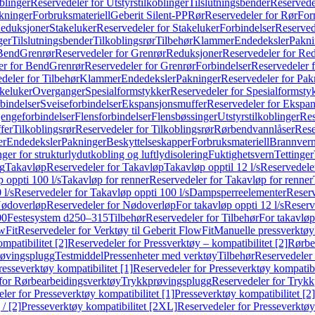
blinger
Reservedeler for Utstyrstilkoblinger
Tilslutningsbender
Reservedel
kninger
Forbruksmateriell
Geberit Silent-PP
Rør
Reservedeler for Rør
For
Reduksjoner
Stakeluker
Reservedeler for Stakeluker
Forbindelser
Reserved
ger
Tilslutningsbender
Tilkoblingsrør
Tilbehør
Klammer
Endedeksler
Pakni
 Bend
Grenrør
Reservedeler for Grenrør
Reduksjoner
Reservedeler for Re
er for Bend
Grenrør
Reservedeler for Grenrør
Forbindelser
Reservedeler f
deler for Tilbehør
Klammer
Endedeksler
Pakninger
Reservedeler for Pak
akeluker
Overganger
Spesialformstykker
Reservedeler for Spesialformsty
bindelser
Sveiseforbindelser
Ekspansjonsmuffer
Reservedeler for Ekspa
jengeforbindelser
Flensforbindelser
Flensbøssinger
Utstyrstilkoblinger
Res
fer
Tilkoblingsrør
Reservedeler for Tilkoblingsrør
Rørbendvannlåser
Rese
er
Endedeksler
Pakninger
Beskyttelseskapper
Forbruksmateriell
Brannvern,
nger for strukturlydutkobling og luftlydisolering
Fuktighetsvern
Tettinger
ng
Takavløp
Reservedeler for Takavløp
Takavløp opptil 12 l/s
Reservedeler
 oppti 100 l/s
Takavløp for renner
Reservedeler for Takavløp for renner
 l/s
Reservedeler for Takavløp oppti 100 l/s
Dampsperreelementer
Reserv
ødoverløp
Reservedeler for Nødoverløp
For takavløp oppti 12 l/s
Reserve
00
Festesystem d250–315
Tilbehør
Reservedeler for Tilbehør
For takavløp
wFit
Reservedeler for Verktøy til Geberit FlowFit
Manuelle pressverktøy
mpatibilitet [2]
Reservedeler for Pressverktøy – kompatibilitet [2]
Rørbe
røvingsplugg
Testmiddel
Pressenheter med verktøy
Tilbehør
Reservedeler 
resseverktøy kompatibilitet [1]
Reservedeler for Presseverktøy kompatibil
for Rørbearbeidingsverktøy
Trykkprøvingsplugg
Reservedeler for Tryk
ler for Presseverktøy kompatibilitet [1]
Presseverktøy kompatibilitet [2]
/ [2]
Presseverktøy kompatibilitet [2XL]
Reservedeler for Presseverktøy