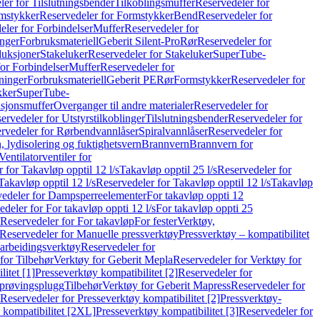
er for Tilslutningsbender
Tilkoblingsmuffer
Reservedeler for
mstykker
Reservedeler for Formstykker
Bend
Reservedeler for
eler for Forbindelser
Muffer
Reservedeler for
nger
Forbruksmateriell
Geberit Silent-Pro
Rør
Reservedeler for
duksjoner
Stakeluker
Reservedeler for Stakeluker
SuperTube-
or Forbindelser
Muffer
Reservedeler for
ninger
Forbruksmateriell
Geberit PE
Rør
Formstykker
Reservedeler for
kker
SuperTube-
nsjonsmuffer
Overganger til andre materialer
Reservedeler for
ervedeler for Utstyrstilkoblinger
Tilslutningsbender
Reservedeler for
rvedeler for Rørbendvannlåser
Spiralvannlåser
Reservedeler for
 lydisolering og fuktighetsvern
Brannvern
Brannvern for
Ventilatorventiler for
 for Takavløp opptil 12 l/s
Takavløp opptil 25 l/s
Reservedeler for
Takavløp opptil 12 l/s
Reservedeler for Takavløp opptil 12 l/s
Takavløp
edeler for Dampsperreelementer
For takavløp oppti 12
deler for For takavløp oppti 12 l/s
For takavløp oppti 25
Reservedeler for For takavløp
For fester
Verktøy,
Reservedeler for Manuelle pressverktøy
Pressverktøy – kompatibilitet
arbeidingsverktøy
Reservedeler for
for Tilbehør
Verktøy for Geberit Mepla
Reservedeler for Verktøy for
itet [1]
Presseverktøy kompatibilitet [2]
Reservedeler for
kprøvingsplugg
Tilbehør
Verktøy for Geberit Mapress
Reservedeler for
Reservedeler for Presseverktøy kompatibilitet [2]
Pressverktøy-
 kompatibilitet [2XL]
Presseverktøy kompatibilitet [3]
Reservedeler for