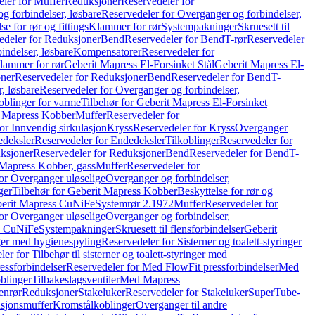
ler for Muffer
Reduksjoner
Reservedeler for
g forbindelser, løsbare
Reservedeler for Overganger og forbindelser,
se for rør og fittings
Klammer for rør
Systempakninger
Skruesett til
edeler for Reduksjoner
Bend
Reservedeler for Bend
T-rør
Reservedeler
indelser, løsbare
Kompensatorer
Reservedeler for
lammer for rør
Geberit Mapress El-Forsinket Stål
Geberit Mapress El-
ner
Reservedeler for Reduksjoner
Bend
Reservedeler for Bend
T-
, løsbare
Reservedeler for Overganger og forbindelser,
oblinger for varme
Tilbehør for Geberit Mapress El-Forsinket
t Mapress Kobber
Muffer
Reservedeler for
or Innvendig sirkulasjon
Kryss
Reservedeler for Kryss
Overganger
deksler
Reservedeler for Endedeksler
Tilkoblinger
Reservedeler for
ksjoner
Reservedeler for Reduksjoner
Bend
Reservedeler for Bend
T-
 Mapress Kobber, gass
Muffer
Reservedeler for
or Overganger uløselige
Overganger og forbindelser,
ger
Tilbehør for Geberit Mapress Kobber
Beskyttelse for rør og
berit Mapress CuNiFe
Systemrør 2.1972
Muffer
Reservedeler for
or Overganger uløselige
Overganger og forbindelser,
ss CuNiFe
Systempakninger
Skruesett til flensforbindelser
Geberit
nger med hygienespyling
Reservedeler for Sisterner og toalett-styringer
er for Tilbehør til sisterner og toalett-styringer med
essforbindelser
Reservedeler for Med FlowFit pressforbindelser
Med
blinger
Tilbakeslagsventiler
Med Mapress
enrør
Reduksjoner
Stakeluker
Reservedeler for Stakeluker
SuperTube-
nsjonsmuffer
Kromstålkoblinger
Overganger til andre