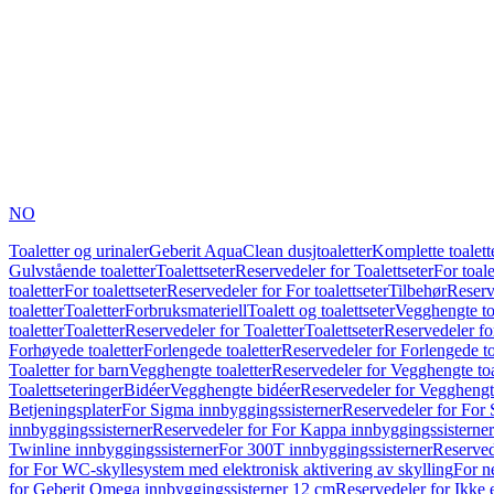
NO
Toaletter og urinaler
Geberit AquaClean dusjtoaletter
Komplette toalett
Gulvstående toaletter
Toalettseter
Reservedeler for Toalettseter
For toale
toaletter
For toalettseter
Reservedeler for For toalettseter
Tilbehør
Reserv
toaletter
Toaletter
Forbruksmateriell
Toalett og toalettseter
Vegghengte to
toaletter
Toaletter
Reservedeler for Toaletter
Toalettseter
Reservedeler for
Forhøyede toaletter
Forlengede toaletter
Reservedeler for Forlengede to
Toaletter for barn
Vegghengte toaletter
Reservedeler for Vegghengte toa
Toalettseteringer
Bidéer
Vegghengte bidéer
Reservedeler for Vegghengt
Betjeningsplater
For Sigma innbyggingssisterner
Reservedeler for For 
innbyggingssisterner
Reservedeler for For Kappa innbyggingssisterner
Twinline innbyggingssisterner
For 300T innbyggingssisterner
Reserved
for For WC-skyllesystem med elektronisk aktivering av skylling
For n
for Geberit Omega innbyggingssisterner 12 cm
Reservedeler for Ikke