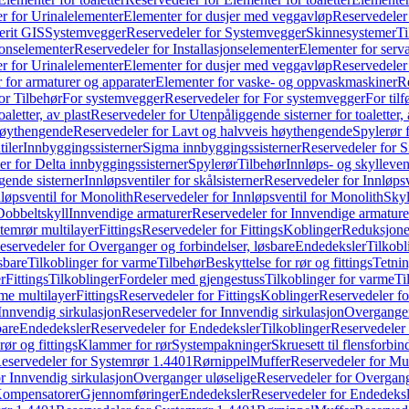
r for Urinalelementer
Elementer for dusjer med veggavløp
Reservedeler
rit GIS
Systemvegger
Reservedeler for Systemvegger
Skinnesystemer
Ti
jonselementer
Reservedeler for Installasjonselementer
Elementer for serv
r for Urinalelementer
Elementer for dusjer med veggavløp
Reservedeler
 for armaturer og apparater
Elementer for vaske- og oppvaskmaskiner
R
or Tilbehør
For systemvegger
Reservedeler for For systemvegger
For til
aletter, av plast
Reservedeler for Utenpåliggende sisterner for toaletter, 
høythengende
Reservedeler for Lavt og halvveis høythengende
Spylerør 
tiler
Innbyggingssisterner
Sigma innbyggingssisterner
Reservedeler for 
er for Delta innbyggingssisterner
Spylerør
Tilbehør
Innløps- og skylleven
gende sisterner
Innløpsventiler for skålsisterner
Reservedeler for Innløpsve
løpsventil for Monolith
Reservedeler for Innløpsventil for Monolith
Skyl
Dobbeltskyll
Innvendige armaturer
Reservedeler for Innvendige armature
temrør multilayer
Fittings
Reservedeler for Fittings
Koblinger
Reduksjone
eservedeler for Overganger og forbindelser, løsbare
Endedeksler
Tilkobl
sbare
Tilkoblinger for varme
Tilbehør
Beskyttelse for rør og fittings
Tetnin
r
Fittings
Tilkoblinger
Fordeler med gjengestuss
Tilkoblinger for varme
Ti
me multilayer
Fittings
Reservedeler for Fittings
Koblinger
Reservedeler f
Innvendig sirkulasjon
Reservedeler for Innvendig sirkulasjon
Overganger
bare
Endedeksler
Reservedeler for Endedeksler
Tilkoblinger
Reservedeler 
rør og fittings
Klammer for rør
Systempakninger
Skruesett til flensforbin
eservedeler for Systemrør 1.4401
Rørnippel
Muffer
Reservedeler for Mu
r Innvendig sirkulasjon
Overganger uløselige
Reservedeler for Overgang
Kompensatorer
Gjennomføringer
Endedeksler
Reservedeler for Endedeksl