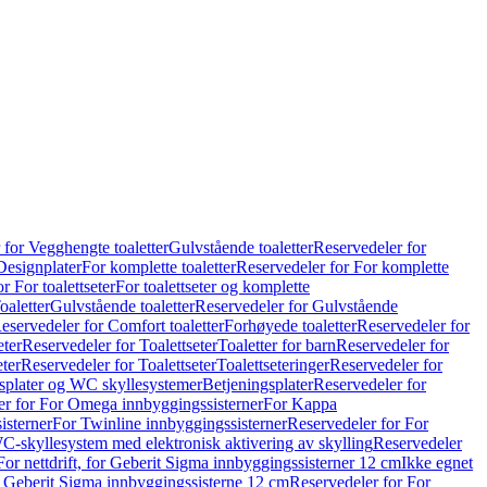
 for Vegghengte toaletter
Gulvstående toaletter
Reservedeler for
Designplater
For komplette toaletter
Reservedeler for For komplette
r For toalettseter
For toalettseter og komplette
oaletter
Gulvstående toaletter
Reservedeler for Gulvstående
eservedeler for Comfort toaletter
Forhøyede toaletter
Reservedeler for
eter
Reservedeler for Toalettseter
Toaletter for barn
Reservedeler for
eter
Reservedeler for Toalettseter
Toalettseteringer
Reservedeler for
splater og WC skyllesystemer
Betjeningsplater
Reservedeler for
er for For Omega innbyggingssisterner
For Kappa
isterner
For Twinline innbyggingssisterner
Reservedeler for For
C-skyllesystem med elektronisk aktivering av skylling
Reservedeler
For nettdrift, for Geberit Sigma innbyggingssisterner 12 cm
Ikke egnet
for Geberit Sigma innbyggingssisterne 12 cm
Reservedeler for For