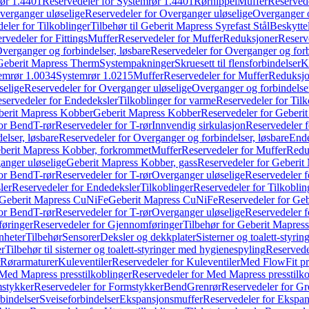
ør 1.4401
Reservedeler for Systemrør 1.4401
Rørnippel
Muffer
Reservede
verganger uløselige
Reservedeler for Overganger uløselige
Overganger o
eler for Tilkoblinger
Tilbehør til Geberit Mapress Syrefast Stål
Beskyttel
rvedeler for Fittings
Muffer
Reservedeler for Muffer
Reduksjoner
Reserv
verganger og forbindelser, løsbare
Reservedeler for Overganger og forb
 Geberit Mapress Therm
Systempakninger
Skruesett til flensforbindelser
K
emrør 1.0034
Systemrør 1.0215
Muffer
Reservedeler for Muffer
Reduksjo
selige
Reservedeler for Overganger uløselige
Overganger og forbindelser
servedeler for Endedeksler
Tilkoblinger for varme
Reservedeler for Tilk
berit Mapress Kobber
Geberit Mapress Kobber
Reservedeler for Geberi
for Bend
T-rør
Reservedeler for T-rør
Innvendig sirkulasjon
Reservedeler f
elser, løsbare
Reservedeler for Overganger og forbindelser, løsbare
Ende
eberit Mapress Kobber, forkrommet
Muffer
Reservedeler for Muffer
Redu
anger uløselige
Geberit Mapress Kobber, gass
Reservedeler for Geberit
for Bend
T-rør
Reservedeler for T-rør
Overganger uløselige
Reservedeler f
ler
Reservedeler for Endedeksler
Tilkoblinger
Reservedeler for Tilkoblin
Geberit Mapress CuNiFe
Geberit Mapress CuNiFe
Reservedeler for Ge
for Bend
T-rør
Reservedeler for T-rør
Overganger uløselige
Reservedeler f
øringer
Reservedeler for Gjennomføringer
Tilbehør for Geberit Mapre
nheter
Tilbehør
Sensorer
Deksler og dekkplater
Sisterner og toalett-styri
er
Tilbehør til sisterner og toalett-styringer med hygienespyling
Reservedel
Rørarmaturer
Kuleventiler
Reservedeler for Kuleventiler
Med FlowFit pr
Med Mapress presstilkoblinger
Reservedeler for Med Mapress presstilko
stykker
Reservedeler for Formstykker
Bend
Grenrør
Reservedeler for Gr
bindelser
Sveiseforbindelser
Ekspansjonsmuffer
Reservedeler for Ekspa