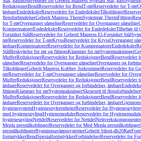
Stål, gass
Reservedeler for Geberit Mapress Syrefast Stål, gass
Systemr
Reduksjoner
Bend
Reservedeler for Bend
T-rør
Reservedeler for T-rør
O
løsbare
Endedeksler
Reservedeler for Endedeksler
Tilkoblinger
Reserved
flensforbindelser
Geberit Mapress Therm
Systemrør Therm
Fittings
Rese
for T-rør
Overganger uløselige
Reservedeler for Overganger uløselige
O
Kompensatorer
Endedeksler
Reservedeler for Endedeksler
Tilbehør til
Forsinket Stål
Reservedeler for Geberit Mapress El-Forsinket Stål
Syst
rør
Reservedeler for T-rør
Kryss
Reservedeler for Kryss
Overganger ulø
løsbare
Kompensatorer
Reservedeler for Kompensatorer
Endedeksler
Re
Stål
Beskyttelse for rør og fittings
Klammer for rør
Systempakninger
Ge
Muffer
Reduksjoner
Reservedeler for Reduksjoner
Bend
Reservedeler 
uløselige
Reservedeler for Overganger uløselige
Overganger og forbind
Tilkoblinger
Geberit Mapress Kobber, forkrommet
Reservedeler for G
rør
Reservedeler for T-rør
Overganger uløselige
Reservedeler for Overg
Muffer
Reduksjoner
Reservedeler for Reduksjoner
Bend
Reservedeler 
løsbare
Reservedeler for Overganger og forbindelser, løsbare
Endedeks
fittings
Klammer for rør
Systempakninger
Skruesett til flensforbindelser
Muffer
Reduksjoner
Reservedeler for Reduksjoner
Bend
Reservedeler 
løsbare
Reservedeler for Overganger og forbindelser, løsbare
Gjennomf
hygienesystem
Hygienespylerenheter
Reservedeler for Hygienespylere
med hygienespyling
Hygienemoduler
Reservedeler for Hygienemodul
hygienespyling
Nettdel
Reservedeler for Nettdel
Nettverkskomponenter
Mepla presstilkoblinger
Reservedeler for Med Mepla presstilkoblinger
presstilkoblinger
Bygningsavløpssystemer
Geberit Silent-db20
Rør
Form
formstykker
Bend
Spesialformstykker
Forbindelser
Reservedeler for For