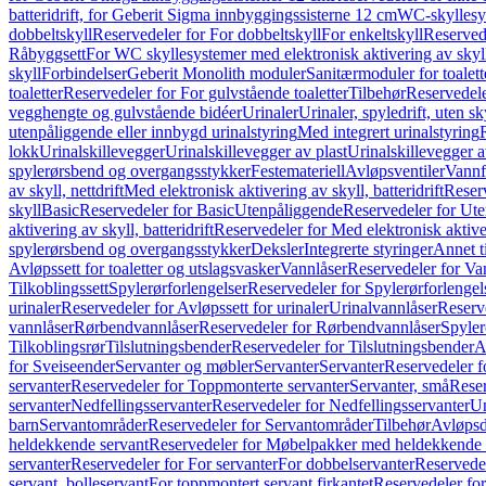
batteridrift, for Geberit Sigma innbyggingssisterne 12 cm
WC-skyllesys
dobbeltskyll
Reservedeler for For dobbeltskyll
For enkeltskyll
Reservede
Råbyggsett
For WC skyllesystemer med elektronisk aktivering av skyl
skyll
Forbindelser
Geberit Monolith moduler
Sanitærmoduler for toalett
toaletter
Reservedeler for For gulvstående toaletter
Tilbehør
Reservedele
vegghengte og gulvstående bidéer
Urinaler
Urinaler, spyledrift, uten s
utenpåliggende eller innbygd urinalstyring
Med integrert urinalstyring
lokk
Urinalskillevegger
Urinalskillevegger av plast
Urinalskillevegger a
spylerørsbend og overgangsstykker
Festemateriell
Avløpsventiler
Vannf
av skyll, nettdrift
Med elektronisk aktivering av skyll, batteridrift
Reserv
skyll
Basic
Reservedeler for Basic
Utenpåliggende
Reservedeler for Ut
aktivering av skyll, batteridrift
Reservedeler for Med elektronisk aktiveri
spylerørsbend og overgangsstykker
Deksler
Integrerte styringer
Annet t
Avløpssett for toaletter og utslagsvasker
Vannlåser
Reservedeler for Va
Tilkoblingssett
Spylerørforlengelser
Reservedeler for Spylerørforlengel
urinaler
Reservedeler for Avløpssett for urinaler
Urinalvannlåser
Reserv
vannlåser
Rørbendvannlåser
Reservedeler for Rørbendvannlåser
Spyler
Tilkoblingsrør
Tilslutningsbender
Reservedeler for Tilslutningsbender
A
for Sveiseender
Servanter og møbler
Servanter
Servanter
Reservedeler f
servanter
Reservedeler for Toppmonterte servanter
Servanter, små
Reser
servanter
Nedfellingsservanter
Reservedeler for Nedfellingsservanter
Un
barn
Servantområder
Reservedeler for Servantområder
Tilbehør
Avløpsd
heldekkende servant
Reservedeler for Møbelpakker med heldekkende 
servanter
Reservedeler for For servanter
For dobbelservanter
Reservedel
servant, bolleservant
For toppmontert servant firkantet
Reservedeler for