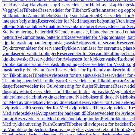
for Høye skap
Halvhøyt skap
Reservedeler for Halvhøyt skap
Hengesk
Vegghyller
Tilbehør
Reservedeler for Tilbehør
Skuffeinnsatser og oppb
Stikkontakter
Annet tilbehør
Speil og speilskap
Speil
Reservedeler for S
integrert belysning
Reservedeler for Med integrert belysning
Uten integ
tilbehør
Stikkontakter
Armaturer
Servantarmaturer
Reservedeler for Ser
Stativmontering, batteridrift
Stående montasje, blandebatteri med enh
nettdrift
Veggmontasje, batteridrift
Reservedeler for Veggmontasje, batte
kjøkkenvask, apparater og utslagsvask
Avløpssett for servant
Reservede
Dykkrørvannlåser for servanter
Dykkrørvannlåser for servanter, plass
vannlåser
Servanttilkoblinger
Reservedeler for Servanttilkoblinger
Tilko
kjøkkenvasker
Reservedeler for Avløpssett for kjøkkenvasker
Rørbend
Dobbelkammervannlåser
Vasktilkoplinger
Reservedeler for Vasktilkop
maskiner
Rørbendvannlåser
Reservedeler for Rørbendvannlåser
Innfelt
for Tilkoblinger
Tilbehør
Avløpssett for utslagsvasker
Reservedeler for 
Tilslutningsbender
Tilkoblingsrør
Reservedeler for Tilkoblingsrør
Avløp
dusjer
Reservedeler for Gulvdrenering for dusjer
Slukrenner
Reservedel
dusjgulvavløp
Reservedeler for Tilbehør til dusjgulvavløp
Veggsluk
Res
mineralmateriale
Innbyggingselementer
Nisjebokser til dusjer
Nisjeboks
for Med avløpsdeksel
Uten avløpsdeksel
Reservedeler for Uten avløps
avløpsdeksel
Reservedeler for Med avløpsdeksel
Uten avløpsdeksel
Res
Med avløpsdeksel
Avløpssett for badekar, d52
Reservedeler for Avløpss
innløp
Reservedeler for Med dreiehåndtak og innløp
Prefabrikkerte set
Med trykkaktivering PushControl
Tilbehør til avløpssett for badekar
Re
rør
Vanntilkoplinger
Installasjons- og skyllesystemer
Geberit Duofix
Sys
Tilbehør
Installasjonselementer
Reservedeler for Installasjonselementer