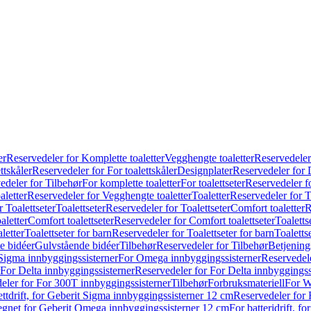
er
Reservedeler for Komplette toaletter
Vegghengte toaletter
Reservedeler
ttskåler
Reservedeler for For toalettskåler
Designplater
Reservedeler for 
edeler for Tilbehør
For komplette toaletter
For toalettseter
Reservedeler fo
aletter
Reservedeler for Vegghengte toaletter
Toaletter
Reservedeler for T
 Toalettseter
Toalettseter
Reservedeler for Toalettseter
Comfort toaletter
R
aletter
Comfort toalettseter
Reservedeler for Comfort toalettseter
Toaletts
letter
Toalettseter for barn
Reservedeler for Toalettseter for barn
Toaletts
e bidéer
Gulvstående bidéer
Tilbehør
Reservedeler for Tilbehør
Betjening
Sigma innbyggingssisterner
For Omega innbyggingssisterner
Reservedel
For Delta innbyggingssisterner
Reservedeler for For Delta innbyggingss
eler for For 300T innbyggingssisterner
Tilbehør
Forbruksmateriell
For W
ettdrift, for Geberit Sigma innbyggingssisterner 12 cm
Reservedeler for 
 egnet for Geberit Omega innbyggingssisterner 12 cm
For batteridrift, 