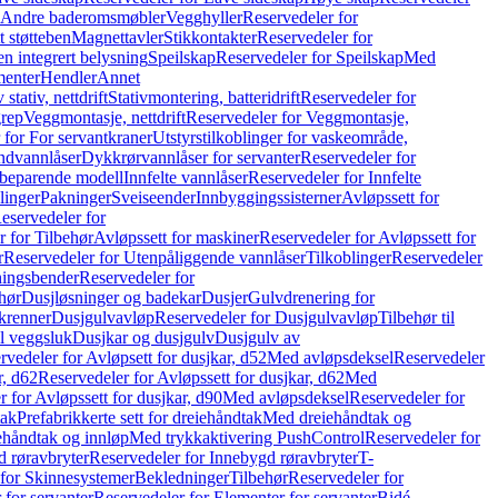
r Andre baderomsmøbler
Vegghyller
Reservedeler for
t støtteben
Magnettavler
Stikkontakter
Reservedeler for
n integrert belysning
Speilskap
Reservedeler for Speilskap
Med
menter
Hendler
Annet
tativ, nettdrift
Stativmontering, batteridrift
Reservedeler for
grep
Veggmontasje, nettdrift
Reservedeler for Veggmontasje,
 for For servantkraner
Utstyrstilkoblinger for vaskeområde,
ndvannlåser
Dykkrørvannlåser for servanter
Reservedeler for
ssbeparende modell
Innfelte vannlåser
Reservedeler for Innfelte
linger
Pakninger
Sveiseender
Innbyggingssisterner
Avløpssett for
eservedeler for
r for Tilbehør
Avløpssett for maskiner
Reservedeler for Avløpssett for
r
Reservedeler for Utenpåliggende vannlåser
Tilkoblinger
Reservedeler
tningsbender
Reservedeler for
hør
Dusjløsninger og badekar
Dusjer
Gulvdrenering for
ukrenner
Dusjgulvavløp
Reservedeler for Dusjgulvavløp
Tilbehør til
il veggsluk
Dusjkar og dusjgulv
Dusjgulv av
rvedeler for Avløpsett for dusjkar, d52
Med avløpsdeksel
Reservedeler
r, d62
Reservedeler for Avløpssett for dusjkar, d62
Med
 for Avløpssett for dusjkar, d90
Med avløpsdeksel
Reservedeler for
tak
Prefabrikkerte sett for dreiehåndtak
Med dreiehåndtak og
iehåndtak og innløp
Med trykkaktivering PushControl
Reservedeler for
 røravbryter
Reservedeler for Innebygd røravbryter
T-
 for Skinnesystemer
Bekledninger
Tilbehør
Reservedeler for
 for servanter
Reservedeler for Elementer for servanter
Bidé-