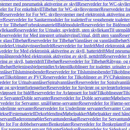
temer med pneumatisk aktivering av skyll
Reservedeler for WC-skylles
ler for For enkeltskyll
Tilbehør for WC-skyllesystemer
Reservedeler fo
l
Reservedeler for For WC skyllesystemer med elektronisk aktivering av
er
Reservedeler for Sanitærmoduler for toaletter
For vegghengte toaletter
r for Tilbehør
Forbruksmateriell
Bidémoduler
Reservedeler for Bidémod
kyllekant
Reservedeler for Urinaler, spyledrift, uten skyllekant
Til utenpål
Reservedeler for Med integrert urinalstyring
Urinal, drift uten vann
Reserv
v glass
Tilbehør
Reservedeler for Tilbehør
Vannlåser og vannlåstilbehør
S
ordeler
Urinalstyringer
Innfelt
Reservedeler for Innfelt
Med elektronisk akt
edeler for Med elektronisk aktivering av skyll, batteridrift
Med pneumati
enpåliggende
Med elektronisk aktivering av skyll, nettdrift
Reservedeler fo
ng av skyll, batteridrift
Tilbehør
Reservedeler for Tilbehør
Råbygg- og u
ilbehør
Betjeningshjelpemidler
Avløpstilkoblinger for toaletter, urinaler 
nnlåser
Tilslutningsbender
Reservedeler for Tilslutningsbender
Tilkobling
ser
Tilkoblinger av PVC
Reservedeler for Tilkoblinger av PVC
Paknings
edeler for Urinalvannlåser
Spiralvannlåser
Reservedeler for Spiralvannlå
ør og spylerørforlengelser
Reservedeler for Spylerør og spylerørforlenge
vløpssett for bidé
Reservedeler for Avløpssett for bidé
Tilkoblingsrør
Til
or Servanter
Doble servanter
Reservedeler for Doble servanter
Møbelserv
vedeler for Servanter, små
Hjørne-servanter
Reservedeler for Hjørne-ser
derlimte servanter
Reservedeler for Underlimte servanter
Servanter Com
eksel
Festemateriell
Dekorblending
Møbelpakker
Møbelpakker med hån
servant
Baderomsmøbler
Servantunderskap
Reservedeler for Servantund
er for For dobbelservanter
Benkeplater
Reservedeler for Benkeplater
For
 For toppmontert servant firkantet
Sideskap
Reservedeler for Sideskap
La