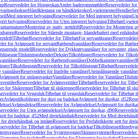
ap
Reservedeler for Hengeskap
Andre baderomsmøbler
Reservedeler fo
evaringsbokser
Håndklestang og håndklekroker
Lyselementer
Hendler
Set
peil
Med integrert belysning
Reservedeler for Med integrert belysning
Ute
rert belysning
Reservedeler for Uten integrert belysning
Tilbehør
Lysele
vantarmaturer
Montering av stativ, nettdrift
Reservedeler for Montering av s
åndsgrep
Reservedeler for Stående montasje, blandebatteri med enhånds
ridrift
Tilbehør
Reservedeler for Tilbehør
For servantkraner
Reservedeler
ler for Avløpssett for servant
Rørbendvannlåser
Reservedeler for Rørbe
beparende modell
Reservedeler for Dykkrørvannlåser for servanter, pla
blingsrør
Tilslutningsbender
Deksler
Tilkoblinger
Reservedeler for Tilkob
vannlåser
Reservedeler for Rørbendvannlåser
Dobbelkammervannlåser
R
linger
Tilkoblingsrør
Reservedeler for Tilkoblingsrør
Tilbehør
Reservedele
e vannlåser
Reservedeler for Innfelte vannlåser
Utenpåliggende vannlåse
Avløpssett for utslagsvasker
Vannlåser
Reservedeler for Vannlåser
Tilslu
sventiler
Reservedeler for Avløpsventiler
Tilbehør
Reservedeler for Tilbe
er for Slukrenner
Tilbehør til slukrenner
Reservedeler for Tilbehør til sl
ervedeler for Veggsluk
Tilbehør til veggsluk
Reservedeler for Tilbehør t
er
Avløpstilkoblinger for dusj og badekar
Avløpsett for dusjkar, d52
Rese
deksel
Avløpsdeksel
Reservedeler for Avløpsdeksel
Avløpssett for dusjka
ervedeler for Uten avløpsdeksel
Avløpssett for dusjkar, d90
Reservedeler
ett for badekar, d52
Med dreiehåndtak
Reservedeler for Med dreiehånd
t for dreiehåndtak og innløp
Reservedeler for Prefabrikkerte sett for dre
servedeler for Tilbehør til avløpssett for badekar
Tilkoblingssett
Innebygd
temvegger
Reservedeler for Systemvegger
Skinnesystemer
Reservedeler
Elementer for toaletter
Reservedeler for Elementer for toaletter
Elementer