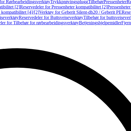
for Rørbearbeidingsverktøy
Trykkprøvingsplugg
Tilbehør
Pressenheter
Re
ibilitet [2]
Reservedeler for Pressenheter kompatibilitet [2]
Pressenheter
kompatibilitet [4]/[2]
Verktøy for Geberit Silent-db20 / Geberit PE
Reser
iseverktøy
Reservedeler for Buttsveiseverktøy
Tilbehør for buttsveiseve
ler for Tilbehør for rørbearbeidingsverktøy
Betjeningshjelpemidler
Fjern