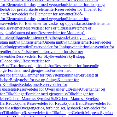
 for Elementer for dusjer med veggavløp
Elementer for dusjer og
lbehør for prefabrikerte elementer
Reservedeler for Tilbehør for
anter
Reservedeler for Elementer for servanter
Bidé-
 for Elementer for dusjer med veggavløp
Elementer for
eservedeler for Elementer for vaske- og oppvaskmaskiner
Elementer
førselssystemer
Reservedeler for For tilførselssystemer
For
av plast
Montert på topp
Reservedeler for Montert på
for utenpåliggende sisterner
Høythengende
Lavt og halvveis
Sigma innbyggingssisterner
Omega innbyggingssisterner
Reservedeler
tiler
Innløpsventiler
Reservedeler for Innløpsventiler
Innløpsventiler for
ntiler for skålsisterner
Innløpsventiler for sisterner
leventiler
Reservedeler for Skylleventiler
Skyll-stopp-
r
Dobbeltskyll
Reservedeler for
r
Bend
T-rør
Innvendig sirkulasjon
Reservedeler for Innvendig
inger
Fordeler med gjengestuss
Fordeler med
ger for fittings
Klammer for rør
Systempakninger
Skruesett til
lbehør
Beskyttelse for rør og fittings
Klammer for
or Koblinger
Reduksjoner
Reservedeler for
 uløselige
Reservedeler for Overganger uløselige
Overganger og
for Tilkoblinger
Fordeler med gjengestuss
Tilkoblinger for
delser
Geberit Mapress Syrefast Stål
Geberit Mapress Syrefast
ffer
Reduksjoner
Reservedeler for Reduksjoner
Bend
Reservedeler for
er uløselige
Overganger og forbindelser, løsbare
Reservedeler for
er
Tilkoblinger
Reservedeler for Tilkoblinger
Geberit Mapress Syrefast