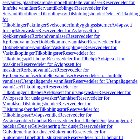
servanter, plassbeparende modell
Innfelte vannlåser
Reservedeler for
Innfelte vannlåser
Servanttilkoblinger
Reservedeler for
Servanttilkoblinger
Tilkoblingsrør
Tilslutningsbender
Deksler
Tilkobling
for
Tilkoblinger
Pakninger
Sveiseender
Innbyggingssisterner
Avløpssett
for kjøkkenvasker
Reservedeler for Avløpssett for
kjøkkenvasker
Rørbendvannlåser
Reservedeler for
Rørbendvannlåser
Dobbelkammervannlåser
Reservedeler for
Dobbelkammervannlåser
Vasktilkoplinger
Reservedeler for
Vasktilkoplinger
Tilkoblingsrør
Reservedeler for
Tilkoblingsrør
Tilbehør
Reservedeler for Tilbehør
Avløpssett for
maskiner
Reservedeler for Avløpssett for
maskiner
Rørbendvannlåser
Reservedeler for
Rørbendvannlåser
Innfelte vannlåser
Reservedeler for Innfelte
vannlåser
Utenpåliggende vannlåser
Reservedeler for Utenpåliggende
vannlåser
Tilkoblinger
Reservedeler for
Tilkoblinger
Tilbehør
Avløpssett for utslagsvasker
Reservedeler for
Avløpssett for utslagsvasker
Vannlåser
Reservedeler for
Vannlåser
Tilslutningsbender
Reservedeler for
Tilslutningsbender
Tilkoblingsrør
Reservedeler for
Tilkoblingsrør
Avløpsventiler
Reservedeler for
Avløpsventiler
Tilbehør
Reservedeler for Tilbehør
Dusjløsninger og
badekar
Dusjer
Gulvdrenering for dusjer
Reservedeler for
Gulvdrenering for dusjer
Slukrenner
Reservedeler for
Slukrenner
Tilbehør til slukrenner
Reservedeler for Tilbehør til