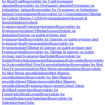
for Bend
T-rør
Reservedeler for T-rør
Overganger
uløselige
Reservedeler for Overganger uløselige
Overganger og
forbindelser, løsbare
Reservedeler for Overganger og forbindelser,
løsbare
Gjennomføringer
Reservedeler for Gjennomføringer
Tilbehør
for Geberit Mapress CuNiFe
Systempakninger
Skruesett til
flensforbindelser
Geberit
hygienesystem
Hygienespylerenheter
Reservedeler for
Hygienespylerenheter
Tilbehør
Sensorer
Deksler og
dekkplater
Sisterner og toalett-styringer med
hygienespyling
Reservedeler for Sisterner og toalett-styringer med
hygienespyling
Hygienemoduler
Reservedeler for
Hygienemoduler
Tilbehør til sisterner og toalett-styringer med
hygienespyling
Reservedeler for Tilbehør til sisterner og toalett-
styringer med hygienespyling
Nettdel
Reservedeler for
Nettdel
Nettverkskomponenter
Rørarmaturer
Kuleventiler
Reservedeler
for Kuleventiler
Med FlowFit pressforbindelser
Reservedeler for Med
FlowFit pressforbindelser
Med Mepla presstilkoblinger
Reservedeler
for Med Mepla presstilkoblinger
Med Mapress
presstilkoblinger
Reservedeler for Med Mapress
presstilkoblinger
Tilbakeslagsventiler
Med Mapress
presstilkoblinger
Bygningsavløpssystemer
Geberit Silent-
db20
Rør
Formstykker
Reservedeler for
Formstykker
Bend
Grenrør
Reservedeler for
Grenrør
Reduksjoner
Stakeluker
Reservedeler for
Stakeluker
SuperTube-