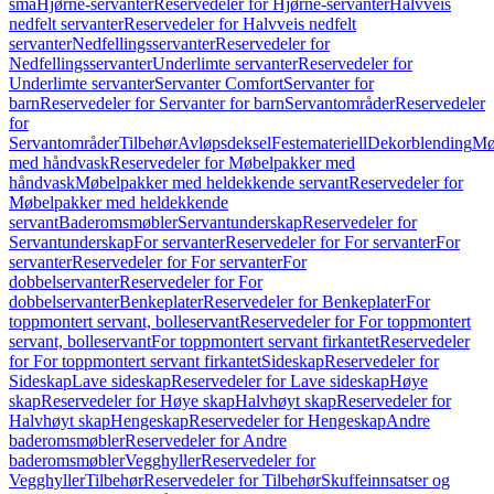
små
Hjørne-servanter
Reservedeler for Hjørne-servanter
Halvveis
nedfelt servanter
Reservedeler for Halvveis nedfelt
servanter
Nedfellingsservanter
Reservedeler for
Nedfellingsservanter
Underlimte servanter
Reservedeler for
Underlimte servanter
Servanter Comfort
Servanter for
barn
Reservedeler for Servanter for barn
Servantområder
Reservedeler
for
Servantområder
Tilbehør
Avløpsdeksel
Festemateriell
Dekorblending
Mø
med håndvask
Reservedeler for Møbelpakker med
håndvask
Møbelpakker med heldekkende servant
Reservedeler for
Møbelpakker med heldekkende
servant
Baderomsmøbler
Servantunderskap
Reservedeler for
Servantunderskap
For servanter
Reservedeler for For servanter
For
servanter
Reservedeler for For servanter
For
dobbelservanter
Reservedeler for For
dobbelservanter
Benkeplater
Reservedeler for Benkeplater
For
toppmontert servant, bolleservant
Reservedeler for For toppmontert
servant, bolleservant
For toppmontert servant firkantet
Reservedeler
for For toppmontert servant firkantet
Sideskap
Reservedeler for
Sideskap
Lave sideskap
Reservedeler for Lave sideskap
Høye
skap
Reservedeler for Høye skap
Halvhøyt skap
Reservedeler for
Halvhøyt skap
Hengeskap
Reservedeler for Hengeskap
Andre
baderomsmøbler
Reservedeler for Andre
baderomsmøbler
Vegghyller
Reservedeler for
Vegghyller
Tilbehør
Reservedeler for Tilbehør
Skuffeinnsatser og