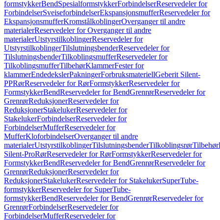
formstykker
Bend
Spesialformstykker
Forbindelser
Reservedeler for
Forbindelser
Sveiseforbindelser
Ekspansjonsmuffer
Reservedeler for
Ekspansjonsmuffer
Kromstålkoblinger
Overganger til andre
materialer
Reservedeler for Overganger til andre
materialer
Utstyrstilkoblinger
Reservedeler for
Utstyrstilkoblinger
Tilslutningsbender
Reservedeler for
Tilslutningsbender
Tilkoblingsmuffer
Reservedeler for
Tilkoblingsmuffer
Tilbehør
Klammer
Fester for
klammer
Endedeksler
Pakninger
Forbruksmateriell
Geberit Silent-
PP
Rør
Reservedeler for Rør
Formstykker
Reservedeler for
Formstykker
Bend
Reservedeler for Bend
Grenrør
Reservedeler for
Grenrør
Reduksjoner
Reservedeler for
Reduksjoner
Stakeluker
Reservedeler for
Stakeluker
Forbindelser
Reservedeler for
Forbindelser
Muffer
Reservedeler for
Muffer
Kloforbindelser
Overganger til andre
materialer
Utstyrstilkoblinger
Tilslutningsbender
Tilkoblingsrør
Tilbehør
Silent-Pro
Rør
Reservedeler for Rør
Formstykker
Reservedeler for
Formstykker
Bend
Reservedeler for Bend
Grenrør
Reservedeler for
Grenrør
Reduksjoner
Reservedeler for
Reduksjoner
Stakeluker
Reservedeler for Stakeluker
SuperTube-
formstykker
Reservedeler for SuperTube-
formstykker
Bend
Reservedeler for Bend
Grenrør
Reservedeler for
Grenrør
Forbindelser
Reservedeler for
Forbindelser
Muffer
Reservedeler for