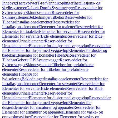
Innebygd røravbryter
T-rør
Vanntilkoplinger
Installasjons- og
skyllesystemer
Geberit Duofix
Systemvegger
Reservedeler for
Systemvegger
Skinnesystemer
Reservedeler for
Skinnesystemer
Bekledninger
Tilbehør
Reservedeler for
Tilbehør
Installasjonselementer
Reservedeler for
Installasjonselementer
Elementer for toaletter
Reservedeler for
Elementer for toaletter
Elementer for servanter
Reservedeler for
Elementer for servanter
Bidé-elementer
Reservedeler for Bidé-
elementer
Urinalelementer
Reservedeler for
Urinalelementer
Elementer for dusjer med veggavløp
Reservedeler
for Elementer for dusjer med veggavløp
Elementer for dusjer og
badekar
Elementer for konsoller
Tilbehør
Reservedeler for
Tilbehør
Geberit GIS
Systemvegger
Reservedeler for
Systemvegger
Skinnesystemer
Tilbehør for prefabrikerte
elementer
Reservedeler for Tilbehør for prefabrikerte
elementer
Tilbehør for
lydisolering
Bekledninger
Installasjonselementer
Reservedeler for
Installasjonselementer
Elementer for servanter
Reservedeler for
Elementer for servanter
Bidé-elementer
Reservedeler for Bidé-
elementer
Urinalelementer
Reservedeler for
Urinalelementer
Elementer for dusjer med veggavløp
Reservedeler
for Elementer for dusjer med veggavløp
Elementer for
dusjer
Elementer for armaturer og apparater
Reservedeler for
Elementer for armaturer og apparater
Elementer for vaske- og
oppvaskmaskiner
Reservedeler for Elementer for vaske- og