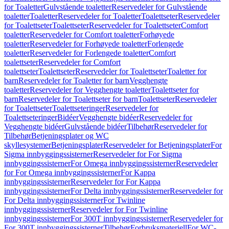
for Toaletter
Gulvstående toaletter
Reservedeler for Gulvstående
toaletter
Toaletter
Reservedeler for Toaletter
Toalettseter
Reservedeler
for Toalettseter
Toalettseter
Reservedeler for Toalettseter
Comfort
toaletter
Reservedeler for Comfort toaletter
Forhøyede
toaletter
Reservedeler for Forhøyede toaletter
Forlengede
toaletter
Reservedeler for Forlengede toaletter
Comfort
toalettseter
Reservedeler for Comfort
toalettseter
Toalettseter
Reservedeler for Toalettseter
Toaletter for
barn
Reservedeler for Toaletter for barn
Vegghengte
toaletter
Reservedeler for Vegghengte toaletter
Toalettseter for
barn
Reservedeler for Toalettseter for barn
Toalettseter
Reservedeler
for Toalettseter
Toalettseteringer
Reservedeler for
Toalettseteringer
Bidéer
Vegghengte bidéer
Reservedeler for
Vegghengte bidéer
Gulvstående bidéer
Tilbehør
Reservedeler for
Tilbehør
Betjeningsplater og WC
skyllesystemer
Betjeningsplater
Reservedeler for Betjeningsplater
For
Sigma innbyggingssisterner
Reservedeler for For Sigma
innbyggingssisterner
For Omega innbyggingssisterner
Reservedeler
for For Omega innbyggingssisterner
For Kappa
innbyggingssisterner
Reservedeler for For Kappa
innbyggingssisterner
For Delta innbyggingssisterner
Reservedeler for
For Delta innbyggingssisterner
For Twinline
innbyggingssisterner
Reservedeler for For Twinline
innbyggingssisterner
For 300T innbyggingssisterner
Reservedeler for
For 300T innbyggingssisterner
Tilbehør
Forbruksmateriell
For WC-