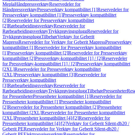
Mepla
Håndpressverktøy
Reservedeler for
Håndpressverktøy
Presseverktøy kompatibilitet [1]
Reservedeler for
Presseverktøy kompatibilitet [1]
Presseverktøy kompatibilitet
[2]
Reservedeler for Presseverktøy kompatibilitet
[2]
Rørbearbeidingsverktøy
Reservedeler for
Rørbearbeidingsverktøy
Trykkprøvingsplugg
Reservedeler for
Trykkprøvingsplugg
Tilbehør
Verktøy for Geberit
Mapress
Reservedeler for Verktøy for Geberit Mapress
Presseverktøy
kompatibilitet [1]
Reservedeler for Presseverktøy kompatibilitet
[1]
Presseverktøy kompatibilitet [2]
Reservedeler for Presseverktøy
kompatibilitet [2]
Pressverktøy-kompatibilitet [1] / [2]
Reservedeler
for Pressverktøy-kompatibilitet [1] / [2]
Presseverktøy kompatibilitet
[2XL]
Reservedeler for Presseverktøy kompatibilitet
[2XL]
Presseverktøy kompatibilitet [3]
Reservedeler for
Presseverktøy kompatibilitet
[3]
Rørbearbeidingsverktøy
Reservedeler for
Rørbearbeidingsverktøy
Trykkprøvingsplugg
Tilbehør
Pressenheter
Res
for Pressenheter
Pressenheter kompatibilitet [1]
Reservedeler for
Pressenheter kompatibilitet [1]
Pressenheter kompatibilitet
[2]
Reservedeler for Pressenheter kompatibilitet [2]
Pressenheter
kompatibilitet [2XL]
Reservedeler for Pressenheter kompatibilitet
[2XL]
Pressenheter kompatibilitet [4]/[2]
Reservedeler for
Pressenheter kompatibilitet [4]/[2]
Verktøy for Geberit Silent-db20 /
Geberit PE
Reservedeler for Verktøy for Geberit Silent-db20 /
Geberit PE
Elektrosveiseverktøy
Reservedeler for