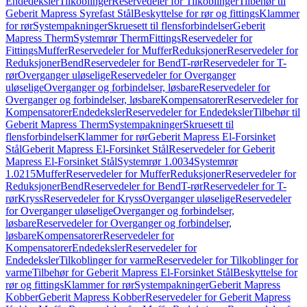
Endedeksler
Tilkoblinger
Reservedeler for Tilkoblinger
Tilbehør til
Geberit Mapress Syrefast Stål
Beskyttelse for rør og fittings
Klammer
for rør
Systempakninger
Skruesett til flensforbindelser
Geberit
Mapress Therm
Systemrør Therm
Fittings
Reservedeler for
Fittings
Muffer
Reservedeler for Muffer
Reduksjoner
Reservedeler for
Reduksjoner
Bend
Reservedeler for Bend
T-rør
Reservedeler for T-
rør
Overganger uløselige
Reservedeler for Overganger
uløselige
Overganger og forbindelser, løsbare
Reservedeler for
Overganger og forbindelser, løsbare
Kompensatorer
Reservedeler for
Kompensatorer
Endedeksler
Reservedeler for Endedeksler
Tilbehør til
Geberit Mapress Therm
Systempakninger
Skruesett til
flensforbindelser
Klammer for rør
Geberit Mapress El-Forsinket
Stål
Geberit Mapress El-Forsinket Stål
Reservedeler for Geberit
Mapress El-Forsinket Stål
Systemrør 1.0034
Systemrør
1.0215
Muffer
Reservedeler for Muffer
Reduksjoner
Reservedeler for
Reduksjoner
Bend
Reservedeler for Bend
T-rør
Reservedeler for T-
rør
Kryss
Reservedeler for Kryss
Overganger uløselige
Reservedeler
for Overganger uløselige
Overganger og forbindelser,
løsbare
Reservedeler for Overganger og forbindelser,
løsbare
Kompensatorer
Reservedeler for
Kompensatorer
Endedeksler
Reservedeler for
Endedeksler
Tilkoblinger for varme
Reservedeler for Tilkoblinger for
varme
Tilbehør for Geberit Mapress El-Forsinket Stål
Beskyttelse for
rør og fittings
Klammer for rør
Systempakninger
Geberit Mapress
Kobber
Geberit Mapress Kobber
Reservedeler for Geberit Mapress