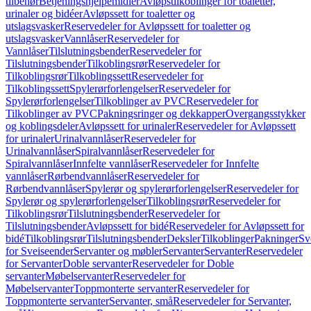
tilbehør
Betjeningshjelpemidler
Avløpstilkoblinger for toaletter,
urinaler og bidéer
Avløpssett for toaletter og
utslagsvasker
Reservedeler for Avløpssett for toaletter og
utslagsvasker
Vannlåser
Reservedeler for
Vannlåser
Tilslutningsbender
Reservedeler for
Tilslutningsbender
Tilkoblingsrør
Reservedeler for
Tilkoblingsrør
Tilkoblingssett
Reservedeler for
Tilkoblingssett
Spylerørforlengelser
Reservedeler for
Spylerørforlengelser
Tilkoblinger av PVC
Reservedeler for
Tilkoblinger av PVC
Pakningsringer og dekkapper
Overgangsstykker
og koblingsdeler
Avløpssett for urinaler
Reservedeler for Avløpssett
for urinaler
Urinalvannlåser
Reservedeler for
Urinalvannlåser
Spiralvannlåser
Reservedeler for
Spiralvannlåser
Innfelte vannlåser
Reservedeler for Innfelte
vannlåser
Rørbendvannlåser
Reservedeler for
Rørbendvannlåser
Spylerør og spylerørforlengelser
Reservedeler for
Spylerør og spylerørforlengelser
Tilkoblingsrør
Reservedeler for
Tilkoblingsrør
Tilslutningsbender
Reservedeler for
Tilslutningsbender
Avløpssett for bidé
Reservedeler for Avløpssett for
bidé
Tilkoblingsrør
Tilslutningsbender
Deksler
Tilkoblinger
Pakninger
Sv
for Sveiseender
Servanter og møbler
Servanter
Servanter
Reservedeler
for Servanter
Doble servanter
Reservedeler for Doble
servanter
Møbelservanter
Reservedeler for
Møbelservanter
Toppmonterte servanter
Reservedeler for
Toppmonterte servanter
Servanter, små
Reservedeler for Servanter,