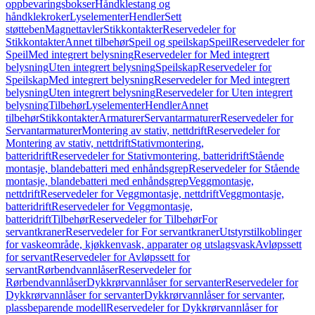
oppbevaringsbokser
Håndklestang og
håndklekroker
Lyselementer
Hendler
Sett
støtteben
Magnettavler
Stikkontakter
Reservedeler for
Stikkontakter
Annet tilbehør
Speil og speilskap
Speil
Reservedeler for
Speil
Med integrert belysning
Reservedeler for Med integrert
belysning
Uten integrert belysning
Speilskap
Reservedeler for
Speilskap
Med integrert belysning
Reservedeler for Med integrert
belysning
Uten integrert belysning
Reservedeler for Uten integrert
belysning
Tilbehør
Lyselementer
Hendler
Annet
tilbehør
Stikkontakter
Armaturer
Servantarmaturer
Reservedeler for
Servantarmaturer
Montering av stativ, nettdrift
Reservedeler for
Montering av stativ, nettdrift
Stativmontering,
batteridrift
Reservedeler for Stativmontering, batteridrift
Stående
montasje, blandebatteri med enhåndsgrep
Reservedeler for Stående
montasje, blandebatteri med enhåndsgrep
Veggmontasje,
nettdrift
Reservedeler for Veggmontasje, nettdrift
Veggmontasje,
batteridrift
Reservedeler for Veggmontasje,
batteridrift
Tilbehør
Reservedeler for Tilbehør
For
servantkraner
Reservedeler for For servantkraner
Utstyrstilkoblinger
for vaskeområde, kjøkkenvask, apparater og utslagsvask
Avløpssett
for servant
Reservedeler for Avløpssett for
servant
Rørbendvannlåser
Reservedeler for
Rørbendvannlåser
Dykkrørvannlåser for servanter
Reservedeler for
Dykkrørvannlåser for servanter
Dykkrørvannlåser for servanter,
plassbeparende modell
Reservedeler for Dykkrørvannlåser for