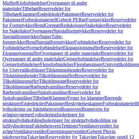
Muffer
Kloforbindelser
Overganger til andre
materialer
Tilbehør
Reservedeler for
Tilbehør
Klammer
Endedeksler
Pakninger
Reservedeler for
Pakninger
Forbruksmateriell
Geberit PE
Rør
Formstykker
Reservedeler
for Formstykker
Bend
Grenrør
Reduksjoner
Stakeluker
Reservedeler
for Stakeluker
Overganger
Spesialformstykker
Reservedeler for
Spesialformstykker
SuperTube-
formstykker
Bend
Spesialformstykker
Forbindelser
Reservedeler for
Forbindelser
Sveiseforbindelser
Ekspansjonsmuffer
Reservedeler for
Ekspansjonsmuffer
Overganger til andre materialer
Reservedeler for
Overganger til andre materialer
Gjengeforbindelser
Reservedeler for
Gjengeforbindelser
Flensforbindelser
Flensbøssinger
Utstyrstilkoblinge
for Utstyrstilkoblinger
Tilslutningsbender
Reservedeler for
Tilslutningsbender
Tilkobliingsmuffer
Reservedeler for
Tilkobliingsmuffer
Tilkoblingsrør
Reservedeler for
Tilkoblingsrør
Rørbendvannlåser
Reservedeler for
Rørbendvannlåser
Spiralvannlåser
Reservedeler for
Spiralvannlåser
Tilbehør
Klammer
Fester for klammer
Bærende
strukturer
Endedeksler
Pakninger
Beskyttelseskapper
Forbruksmateriell
lydisolering og fuktighetsvern
Brannvern
Brannvern for
avløpssystemer
Lydisolering
Isoleringer for
strukturlydutkobling
Isoleringer for strukturlydutkobling og
luftlydisolering
Fuktighetsvern
Tettinger
Ventilatorventiler for
avløp
Ventilatorventiler
Energistoppeventiler
Geberit Pluvia
takdrenering
Takavløp
Reservedeler for Takavløp
Takavløp opptil 12