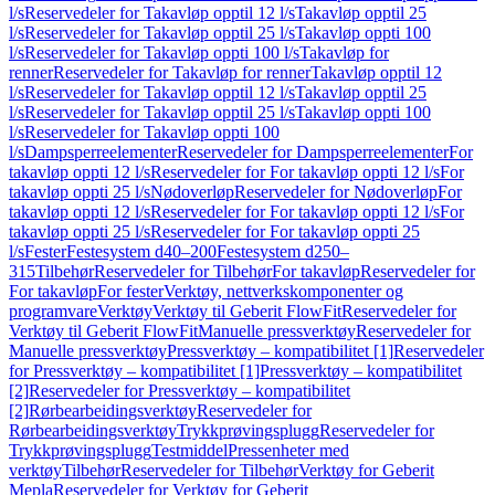
l/s
Reservedeler for Takavløp opptil 12 l/s
Takavløp opptil 25
l/s
Reservedeler for Takavløp opptil 25 l/s
Takavløp oppti 100
l/s
Reservedeler for Takavløp oppti 100 l/s
Takavløp for
renner
Reservedeler for Takavløp for renner
Takavløp opptil 12
l/s
Reservedeler for Takavløp opptil 12 l/s
Takavløp opptil 25
l/s
Reservedeler for Takavløp opptil 25 l/s
Takavløp oppti 100
l/s
Reservedeler for Takavløp oppti 100
l/s
Dampsperreelementer
Reservedeler for Dampsperreelementer
For
takavløp oppti 12 l/s
Reservedeler for For takavløp oppti 12 l/s
For
takavløp oppti 25 l/s
Nødoverløp
Reservedeler for Nødoverløp
For
takavløp oppti 12 l/s
Reservedeler for For takavløp oppti 12 l/s
For
takavløp oppti 25 l/s
Reservedeler for For takavløp oppti 25
l/s
Fester
Festesystem d40–200
Festesystem d250–
315
Tilbehør
Reservedeler for Tilbehør
For takavløp
Reservedeler for
For takavløp
For fester
Verktøy, nettverkskomponenter og
programvare
Verktøy
Verktøy til Geberit FlowFit
Reservedeler for
Verktøy til Geberit FlowFit
Manuelle pressverktøy
Reservedeler for
Manuelle pressverktøy
Pressverktøy – kompatibilitet [1]
Reservedeler
for Pressverktøy – kompatibilitet [1]
Pressverktøy – kompatibilitet
[2]
Reservedeler for Pressverktøy – kompatibilitet
[2]
Rørbearbeidingsverktøy
Reservedeler for
Rørbearbeidingsverktøy
Trykkprøvingsplugg
Reservedeler for
Trykkprøvingsplugg
Testmiddel
Pressenheter med
verktøy
Tilbehør
Reservedeler for Tilbehør
Verktøy for Geberit
Mepla
Reservedeler for Verktøy for Geberit