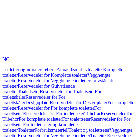
NO
Toaletter og urinaler
Geberit AquaClean dusjtoaletter
Komplette
toaletter
Reservedeler for Komplette toaletter
Vegghengte
toaletter
Reservedeler for Vegghengte toaletter
Gulvstående
toaletter
Reservedeler for Gulvstående
toaletter
Toalettseter
Reservedeler for Toalettseter
For
toalettskåler
Reservedeler for For
toalettskåler
Designplater
Reservedeler for Designplater
For komplette
toaletter
Reservedeler for For komplette toaletter
For
toalettseter
Reservedeler for For toalettseter
Tilbehør
Reservedeler for
Tilbehør
For komplette toaletter
For toalettseter
Reservedeler for For
toalettseter
For toalettseter og komplette
toaletter
Toaletter
Forbruksmateriell
Toalett og toalettseter
Vegghengte
toaletter
Reservedeler for Vegghengte toaletter
Toaletter
Reservedeler