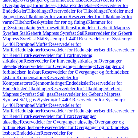
Overganger og forbindelser, løsbare
Endedeksler
Reservedeler for
Endedeksler
Tilkoblinger
Reservedeler for Tilkoblinger
Fordeler med
gjengestuss
Tilkoblinger for varme
Reservedeler for Tilkoblinger for
varme
Tilbehør
Beskyttelse for rør og fittings
Klammer for
rør
Systempakninger
Skruesett til flensforbindelser
Geberit Mapress
Syrefast Stål
Geberit Mapress Syrefast Stål
Reservedeler for Geberit
Mapress Syrefast Stål
Systemrør 1.4401
Reservedeler for Systemrør
1.4401
Rørnippel
Muffer
Reservedeler for
Muffer
Reduksjoner
Reservedeler for Reduksjoner
Bend
Reservedeler
for Bend
T-rør
Reservedeler for T-rør
Innvendig
sirkulasjon
Reservedeler for Innvendig sirkulasjon
Overganger
uløselige
Reservedeler for Overganger uløselige
Overganger og
forbindelser, løsbare
Reservedeler for Overganger og forbindelser,
løsbare
Kompensatorer
Reservedeler for
Kompensatorer
Gjennomføringer
Endedeksler
Reservedeler for
Endedeksler
Tilkoblinger
Reservedeler for Tilkoblinger
Geberit
Mapress Syrefast Stål, gass
Reservedeler for Geberit Mapress
Syrefast Stål, gass
Systemrør 1.4401
Reservedeler for Systemrør
1.4401
Rørnippel
Muffer
Reservedeler for
Muffer
Reduksjoner
Reservedeler for Reduksjoner
Bend
Reservedeler
for Bend
T-rør
Reservedeler for T-rør
Overganger
uløselige
Reservedeler for Overganger uløselige
Overganger og
forbindelser, løsbare
Reservedeler for Overganger og forbindelser,
løsbare
Endedeksler
Reservedeler for