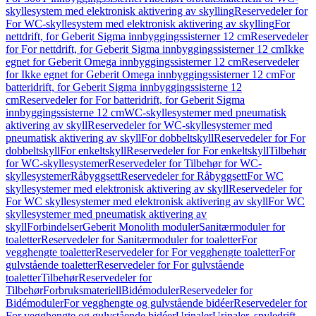
skyllesystem med elektronisk aktivering av skylling
Reservedeler for
For WC-skyllesystem med elektronisk aktivering av skylling
For
nettdrift, for Geberit Sigma innbyggingssisterner 12 cm
Reservedeler
for For nettdrift, for Geberit Sigma innbyggingssisterner 12 cm
Ikke
egnet for Geberit Omega innbyggingssisterner 12 cm
Reservedeler
for Ikke egnet for Geberit Omega innbyggingssisterner 12 cm
For
batteridrift, for Geberit Sigma innbyggingssisterne 12
cm
Reservedeler for For batteridrift, for Geberit Sigma
innbyggingssisterne 12 cm
WC-skyllesystemer med pneumatisk
aktivering av skyll
Reservedeler for WC-skyllesystemer med
pneumatisk aktivering av skyll
For dobbeltskyll
Reservedeler for For
dobbeltskyll
For enkeltskyll
Reservedeler for For enkeltskyll
Tilbehør
for WC-skyllesystemer
Reservedeler for Tilbehør for WC-
skyllesystemer
Råbyggsett
Reservedeler for Råbyggsett
For WC
skyllesystemer med elektronisk aktivering av skyll
Reservedeler for
For WC skyllesystemer med elektronisk aktivering av skyll
For WC
skyllesystemer med pneumatisk aktivering av
skyll
Forbindelser
Geberit Monolith moduler
Sanitærmoduler for
toaletter
Reservedeler for Sanitærmoduler for toaletter
For
vegghengte toaletter
Reservedeler for For vegghengte toaletter
For
gulvstående toaletter
Reservedeler for For gulvstående
toaletter
Tilbehør
Reservedeler for
Tilbehør
Forbruksmateriell
Bidémoduler
Reservedeler for
Bidémoduler
For vegghengte og gulvstående bidéer
Reservedeler for
For vegghengte og gulvstående bidéer
Urinaler
Urinaler, spyledrift,