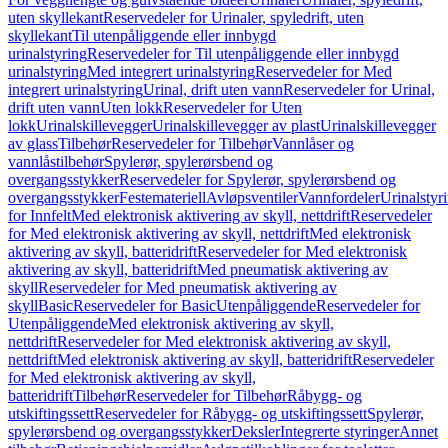
uten skyllekant
Reservedeler for Urinaler, spyledrift, uten
skyllekant
Til utenpåliggende eller innbygd
urinalstyring
Reservedeler for Til utenpåliggende eller innbygd
urinalstyring
Med integrert urinalstyring
Reservedeler for Med
integrert urinalstyring
Urinal, drift uten vann
Reservedeler for Urinal,
drift uten vann
Uten lokk
Reservedeler for Uten
lokk
Urinalskillevegger
Urinalskillevegger av plast
Urinalskillevegger
av glass
Tilbehør
Reservedeler for Tilbehør
Vannlåser og
vannlåstilbehør
Spylerør, spylerørsbend og
overgangsstykker
Reservedeler for Spylerør, spylerørsbend og
overgangsstykker
Festemateriell
Avløpsventiler
Vannfordeler
Urinalstyr
for Innfelt
Med elektronisk aktivering av skyll, nettdrift
Reservedeler
for Med elektronisk aktivering av skyll, nettdrift
Med elektronisk
aktivering av skyll, batteridrift
Reservedeler for Med elektronisk
aktivering av skyll, batteridrift
Med pneumatisk aktivering av
skyll
Reservedeler for Med pneumatisk aktivering av
skyll
Basic
Reservedeler for Basic
Utenpåliggende
Reservedeler for
Utenpåliggende
Med elektronisk aktivering av skyll,
nettdrift
Reservedeler for Med elektronisk aktivering av skyll,
nettdrift
Med elektronisk aktivering av skyll, batteridrift
Reservedeler
for Med elektronisk aktivering av skyll,
batteridrift
Tilbehør
Reservedeler for Tilbehør
Råbygg- og
utskiftingssett
Reservedeler for Råbygg- og utskiftingssett
Spylerør,
spylerørsbend og overgangsstykker
Deksler
Integrerte styringer
Annet