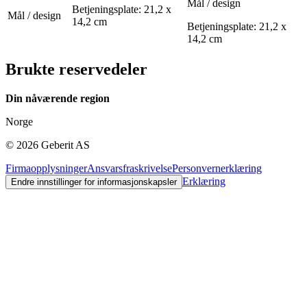
Mål / design
Betjeningsplate: 21,2 x
Mål / design
14,2 cm
Betjeningsplate: 21,2 x
14,2 cm
Brukte reservedeler
Din nåværende region
Norge
©
2026
Geberit AS
Firmaopplysninger
Ansvarsfraskrivelse
Personvernerklæring
Erklæring
Endre innstillinger for informasjonskapsler