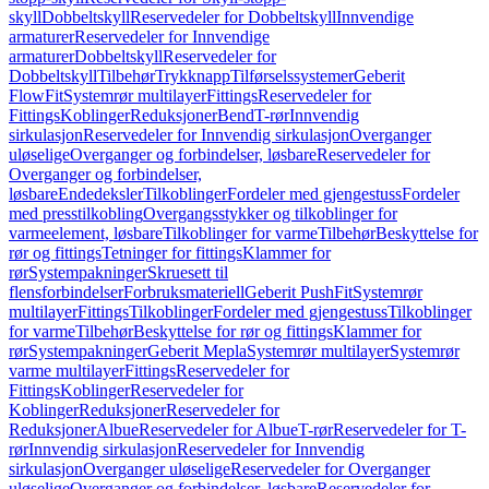
skyll
Dobbeltskyll
Reservedeler for Dobbeltskyll
Innvendige
armaturer
Reservedeler for Innvendige
armaturer
Dobbeltskyll
Reservedeler for
Dobbeltskyll
Tilbehør
Trykknapp
Tilførselssystemer
Geberit
FlowFit
Systemrør multilayer
Fittings
Reservedeler for
Fittings
Koblinger
Reduksjoner
Bend
T-rør
Innvendig
sirkulasjon
Reservedeler for Innvendig sirkulasjon
Overganger
uløselige
Overganger og forbindelser, løsbare
Reservedeler for
Overganger og forbindelser,
løsbare
Endedeksler
Tilkoblinger
Fordeler med gjengestuss
Fordeler
med presstilkobling
Overgangsstykker og tilkoblinger for
varmeelement, løsbare
Tilkoblinger for varme
Tilbehør
Beskyttelse for
rør og fittings
Tetninger for fittings
Klammer for
rør
Systempakninger
Skruesett til
flensforbindelser
Forbruksmateriell
Geberit PushFit
Systemrør
multilayer
Fittings
Tilkoblinger
Fordeler med gjengestuss
Tilkoblinger
for varme
Tilbehør
Beskyttelse for rør og fittings
Klammer for
rør
Systempakninger
Geberit Mepla
Systemrør multilayer
Systemrør
varme multilayer
Fittings
Reservedeler for
Fittings
Koblinger
Reservedeler for
Koblinger
Reduksjoner
Reservedeler for
Reduksjoner
Albue
Reservedeler for Albue
T-rør
Reservedeler for T-
rør
Innvendig sirkulasjon
Reservedeler for Innvendig
sirkulasjon
Overganger uløselige
Reservedeler for Overganger
uløselige
Overganger og forbindelser, løsbare
Reservedeler for