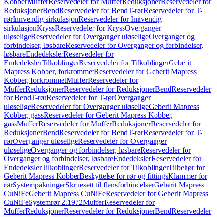
Kobber
Muffer
Reservedeler for Muffer
Reduksjoner
Reservedeler for
Reduksjoner
Bend
Reservedeler for Bend
T-rør
Reservedeler for T-
rør
Innvendig sirkulasjon
Reservedeler for Innvendig
sirkulasjon
Kryss
Reservedeler for Kryss
Overganger
uløselige
Reservedeler for Overganger uløselige
Overganger og
forbindelser, løsbare
Reservedeler for Overganger og forbindelser,
løsbare
Endedeksler
Reservedeler for
Endedeksler
Tilkoblinger
Reservedeler for Tilkoblinger
Geberit
Mapress Kobber, forkrommet
Reservedeler for Geberit Mapress
Kobber, forkrommet
Muffer
Reservedeler for
Muffer
Reduksjoner
Reservedeler for Reduksjoner
Bend
Reservedeler
for Bend
T-rør
Reservedeler for T-rør
Overganger
uløselige
Reservedeler for Overganger uløselige
Geberit Mapress
Kobber, gass
Reservedeler for Geberit Mapress Kobber,
gass
Muffer
Reservedeler for Muffer
Reduksjoner
Reservedeler for
Reduksjoner
Bend
Reservedeler for Bend
T-rør
Reservedeler for T-
rør
Overganger uløselige
Reservedeler for Overganger
uløselige
Overganger og forbindelser, løsbare
Reservedeler for
Overganger og forbindelser, løsbare
Endedeksler
Reservedeler for
Endedeksler
Tilkoblinger
Reservedeler for Tilkoblinger
Tilbehør for
Geberit Mapress Kobber
Beskyttelse for rør og fittings
Klammer for
rør
Systempakninger
Skruesett til flensforbindelser
Geberit Mapress
CuNiFe
Geberit Mapress CuNiFe
Reservedeler for Geberit Mapress
CuNiFe
Systemrør 2.1972
Muffer
Reservedeler for
Muffer
Reduksjoner
Reservedeler for Reduksjoner
Bend
Reservedeler