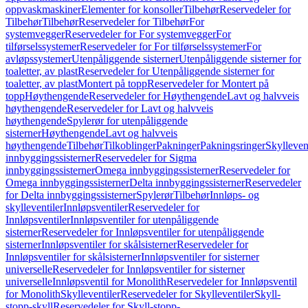
oppvaskmaskiner
Elementer for konsoller
Tilbehør
Reservedeler for
Tilbehør
Tilbehør
Reservedeler for Tilbehør
For
systemvegger
Reservedeler for For systemvegger
For
tilførselssystemer
Reservedeler for For tilførselssystemer
For
avløpssystemer
Utenpåliggende sisterner
Utenpåliggende sisterner for
toaletter, av plast
Reservedeler for Utenpåliggende sisterner for
toaletter, av plast
Montert på topp
Reservedeler for Montert på
topp
Høythengende
Reservedeler for Høythengende
Lavt og halvveis
høythengende
Reservedeler for Lavt og halvveis
høythengende
Spylerør for utenpåliggende
sisterner
Høythengende
Lavt og halvveis
høythengende
Tilbehør
Tilkoblinger
Pakninger
Pakningsringer
Skylleven
innbyggingssisterner
Reservedeler for Sigma
innbyggingssisterner
Omega innbyggingssisterner
Reservedeler for
Omega innbyggingssisterner
Delta innbyggingssisterner
Reservedeler
for Delta innbyggingssisterner
Spylerør
Tilbehør
Innløps- og
skylleventiler
Innløpsventiler
Reservedeler for
Innløpsventiler
Innløpsventiler for utenpåliggende
sisterner
Reservedeler for Innløpsventiler for utenpåliggende
sisterner
Innløpsventiler for skålsisterner
Reservedeler for
Innløpsventiler for skålsisterner
Innløpsventiler for sisterner
universelle
Reservedeler for Innløpsventiler for sisterner
universelle
Innløpsventil for Monolith
Reservedeler for Innløpsventil
for Monolith
Skylleventiler
Reservedeler for Skylleventiler
Skyll-
stopp-skyll
Reservedeler for Skyll-stopp-