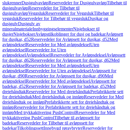
slukrenner
Dusjgulvavløp
Reservedeler for Dusjgulvavløp
Tilbehør til
dusjgulvavløp
Reservedeler for Tilbehør til
dusjgulvavløp
Veggsluk
Reservedeler for Veggsluk
Tilbehør til
veggsluk
Reservedeler for Tilbehør til veggsluk
Dusjkar og
dusjgulv
Dusjgulv av
mineralmateriale
Innbyggingselementer
Nisjebokser til
dusjer
Nisjebokser
Avløpstilkoblinger for dusj og badekar
Avløpsett
for dusjkar, d52
Reservedeler for Avløpsett for dusjkar, d52
Med
avløpsdeksel
Reservedeler for Med avløpsdeksel
Uten
avløpsdeksel
Reservedeler for Uten
avløpsdeksel
Avløpsdeksel
Reservedeler for Avløpsdeksel
Avløpssett
for dusjkar, d62
Reservedeler for Avløpssett for dusjkar, d62
Med
avløpsdeksel
Reservedeler for Med avløpsdeksel
Uten
avløpsdeksel
Reservedeler for Uten avløpsdeksel
Avløpssett for
dusjkar, d90
Reservedeler for Avløpssett for dusjkar, d90
Med
avløpsdeksel
Reservedeler for Med avløpsdeksel
Avløpssett for
badekar, d52
Reservedeler for Avløpssett for badekar, d52
Med
dreiehåndtak
Reservedeler for Med dreiehåndtak
Prefabrikkerte sett
for dreiehåndtak
Med dreiehåndtak og innløp
Reservedeler for Med
dreiehåndtak og innløp
Prefabrikkerte sett for dreiehåndtak og
innløp
Reservedeler for Prefabrikkerte sett for dreiehåndtak og
innløp
Med trykkaktivering PushControl
Reservedeler for Med
trykkaktivering PushControl
Tilbehør til avløpssett for
badekar
Reservedeler for Tilbehør til avløpssett for
badekar
Tilkoblingssett
Innebygd røravbryter
Reservedeler for