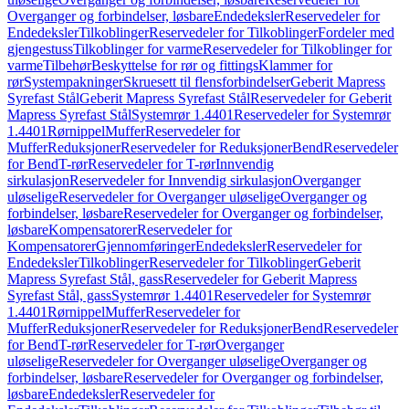
Overganger og forbindelser, løsbare
Endedeksler
Reservedeler for
Endedeksler
Tilkoblinger
Reservedeler for Tilkoblinger
Fordeler med
gjengestuss
Tilkoblinger for varme
Reservedeler for Tilkoblinger for
varme
Tilbehør
Beskyttelse for rør og fittings
Klammer for
rør
Systempakninger
Skruesett til flensforbindelser
Geberit Mapress
Syrefast Stål
Geberit Mapress Syrefast Stål
Reservedeler for Geberit
Mapress Syrefast Stål
Systemrør 1.4401
Reservedeler for Systemrør
1.4401
Rørnippel
Muffer
Reservedeler for
Muffer
Reduksjoner
Reservedeler for Reduksjoner
Bend
Reservedeler
for Bend
T-rør
Reservedeler for T-rør
Innvendig
sirkulasjon
Reservedeler for Innvendig sirkulasjon
Overganger
uløselige
Reservedeler for Overganger uløselige
Overganger og
forbindelser, løsbare
Reservedeler for Overganger og forbindelser,
løsbare
Kompensatorer
Reservedeler for
Kompensatorer
Gjennomføringer
Endedeksler
Reservedeler for
Endedeksler
Tilkoblinger
Reservedeler for Tilkoblinger
Geberit
Mapress Syrefast Stål, gass
Reservedeler for Geberit Mapress
Syrefast Stål, gass
Systemrør 1.4401
Reservedeler for Systemrør
1.4401
Rørnippel
Muffer
Reservedeler for
Muffer
Reduksjoner
Reservedeler for Reduksjoner
Bend
Reservedeler
for Bend
T-rør
Reservedeler for T-rør
Overganger
uløselige
Reservedeler for Overganger uløselige
Overganger og
forbindelser, løsbare
Reservedeler for Overganger og forbindelser,
løsbare
Endedeksler
Reservedeler for