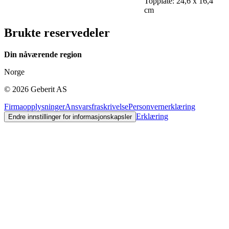
Topplate: 24,6 x 16,4
cm
Brukte reservedeler
Din nåværende region
Norge
©
2026
Geberit AS
Firmaopplysninger
Ansvarsfraskrivelse
Personvernerklæring
Erklæring
Endre innstillinger for informasjonskapsler