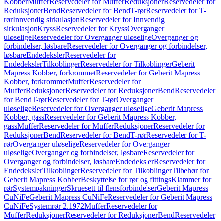
Kobber
Muffer
Reservedeler for Muffer
Reduksjoner
Reservedeler for
Reduksjoner
Bend
Reservedeler for Bend
T-rør
Reservedeler for T-
rør
Innvendig sirkulasjon
Reservedeler for Innvendig
sirkulasjon
Kryss
Reservedeler for Kryss
Overganger
uløselige
Reservedeler for Overganger uløselige
Overganger og
forbindelser, løsbare
Reservedeler for Overganger og forbindelser,
løsbare
Endedeksler
Reservedeler for
Endedeksler
Tilkoblinger
Reservedeler for Tilkoblinger
Geberit
Mapress Kobber, forkrommet
Reservedeler for Geberit Mapress
Kobber, forkrommet
Muffer
Reservedeler for
Muffer
Reduksjoner
Reservedeler for Reduksjoner
Bend
Reservedeler
for Bend
T-rør
Reservedeler for T-rør
Overganger
uløselige
Reservedeler for Overganger uløselige
Geberit Mapress
Kobber, gass
Reservedeler for Geberit Mapress Kobber,
gass
Muffer
Reservedeler for Muffer
Reduksjoner
Reservedeler for
Reduksjoner
Bend
Reservedeler for Bend
T-rør
Reservedeler for T-
rør
Overganger uløselige
Reservedeler for Overganger
uløselige
Overganger og forbindelser, løsbare
Reservedeler for
Overganger og forbindelser, løsbare
Endedeksler
Reservedeler for
Endedeksler
Tilkoblinger
Reservedeler for Tilkoblinger
Tilbehør for
Geberit Mapress Kobber
Beskyttelse for rør og fittings
Klammer for
rør
Systempakninger
Skruesett til flensforbindelser
Geberit Mapress
CuNiFe
Geberit Mapress CuNiFe
Reservedeler for Geberit Mapress
CuNiFe
Systemrør 2.1972
Muffer
Reservedeler for
Muffer
Reduksjoner
Reservedeler for Reduksjoner
Bend
Reservedeler