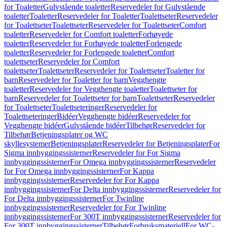
for Toaletter
Gulvstående toaletter
Reservedeler for Gulvstående
toaletter
Toaletter
Reservedeler for Toaletter
Toalettseter
Reservedeler
for Toalettseter
Toalettseter
Reservedeler for Toalettseter
Comfort
toaletter
Reservedeler for Comfort toaletter
Forhøyede
toaletter
Reservedeler for Forhøyede toaletter
Forlengede
toaletter
Reservedeler for Forlengede toaletter
Comfort
toalettseter
Reservedeler for Comfort
toalettseter
Toalettseter
Reservedeler for Toalettseter
Toaletter for
barn
Reservedeler for Toaletter for barn
Vegghengte
toaletter
Reservedeler for Vegghengte toaletter
Toalettseter for
barn
Reservedeler for Toalettseter for barn
Toalettseter
Reservedeler
for Toalettseter
Toalettseteringer
Reservedeler for
Toalettseteringer
Bidéer
Vegghengte bidéer
Reservedeler for
Vegghengte bidéer
Gulvstående bidéer
Tilbehør
Reservedeler for
Tilbehør
Betjeningsplater og WC
skyllesystemer
Betjeningsplater
Reservedeler for Betjeningsplater
For
Sigma innbyggingssisterner
Reservedeler for For Sigma
innbyggingssisterner
For Omega innbyggingssisterner
Reservedeler
for For Omega innbyggingssisterner
For Kappa
innbyggingssisterner
Reservedeler for For Kappa
innbyggingssisterner
For Delta innbyggingssisterner
Reservedeler for
For Delta innbyggingssisterner
For Twinline
innbyggingssisterner
Reservedeler for For Twinline
innbyggingssisterner
For 300T innbyggingssisterner
Reservedeler for
For 300T innbyggingssisterner
Tilbehør
Forbruksmateriell
For WC-