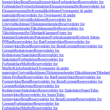
formstykker
Bend
Spesialformstykker
Forbindelser
Reservedeler for
Forbindelser
Sveiseforbindelser
Ekspansjonsmuffer
Reservedeler for
Ekspansjonsmuffer
Kromstålkoblinger
Overganger til andre
materialer
Reservedeler for Overganger til andre
materialer
Utstyrstilkoblinger
Reservedeler for
Utstyrstilkoblinger
Tilslutningsbender
Reservedeler for
Tilslutningsbender
Tilkoblingsmuffer
Reservedeler for
Tilkoblingsmuffer
Tilbehør
Klammer
Fester for
klammer
Endedeksler
Pakninger
Forbruksmateriell
Geberit Silent-
PP
Rør
Reservedeler for Rør
Formstykker
Reservedeler for
Formstykker
Bend
Reservedeler for Bend
Grenrør
Reservedeler for
Grenrør
Reduksjoner
Reservedeler for
Reduksjoner
Stakeluker
Reservedeler for
Stakeluker
Forbindelser
Reservedeler for
Forbindelser
Muffer
Reservedeler for
Muffer
Kloforbindelser
Overganger til andre
materialer
Utstyrstilkoblinger
Tilslutningsbender
Tilkoblingsrør
Tilbehør
Silent-Pro
Rør
Reservedeler for Rør
Formstykker
Reservedeler for
Formstykker
Bend
Reservedeler for Bend
Grenrør
Reservedeler for
Grenrør
Reduksjoner
Reservedeler for
Reduksjoner
Stakeluker
Reservedeler for Stakeluker
SuperTube-
formstykker
Reservedeler for SuperTube-
formstykker
Bend
Reservedeler for Bend
Grenrør
Reservedeler for
Grenrør
Forbindelser
Reservedeler for
Forbindelser
Muffer
Reservedeler for