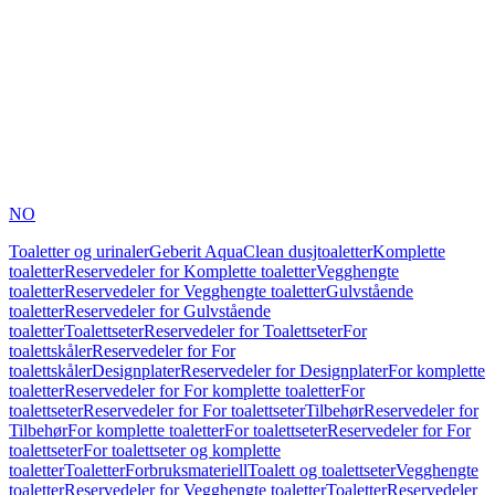
NO
Toaletter og urinaler
Geberit AquaClean dusjtoaletter
Komplette
toaletter
Reservedeler for Komplette toaletter
Vegghengte
toaletter
Reservedeler for Vegghengte toaletter
Gulvstående
toaletter
Reservedeler for Gulvstående
toaletter
Toalettseter
Reservedeler for Toalettseter
For
toalettskåler
Reservedeler for For
toalettskåler
Designplater
Reservedeler for Designplater
For komplette
toaletter
Reservedeler for For komplette toaletter
For
toalettseter
Reservedeler for For toalettseter
Tilbehør
Reservedeler for
Tilbehør
For komplette toaletter
For toalettseter
Reservedeler for For
toalettseter
For toalettseter og komplette
toaletter
Toaletter
Forbruksmateriell
Toalett og toalettseter
Vegghengte
toaletter
Reservedeler for Vegghengte toaletter
Toaletter
Reservedeler