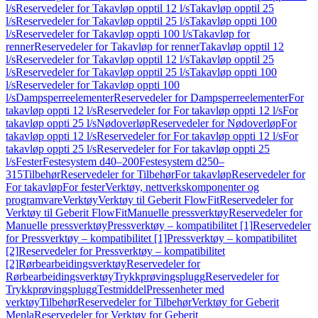
l/s
Reservedeler for Takavløp opptil 12 l/s
Takavløp opptil 25
l/s
Reservedeler for Takavløp opptil 25 l/s
Takavløp oppti 100
l/s
Reservedeler for Takavløp oppti 100 l/s
Takavløp for
renner
Reservedeler for Takavløp for renner
Takavløp opptil 12
l/s
Reservedeler for Takavløp opptil 12 l/s
Takavløp opptil 25
l/s
Reservedeler for Takavløp opptil 25 l/s
Takavløp oppti 100
l/s
Reservedeler for Takavløp oppti 100
l/s
Dampsperreelementer
Reservedeler for Dampsperreelementer
For
takavløp oppti 12 l/s
Reservedeler for For takavløp oppti 12 l/s
For
takavløp oppti 25 l/s
Nødoverløp
Reservedeler for Nødoverløp
For
takavløp oppti 12 l/s
Reservedeler for For takavløp oppti 12 l/s
For
takavløp oppti 25 l/s
Reservedeler for For takavløp oppti 25
l/s
Fester
Festesystem d40–200
Festesystem d250–
315
Tilbehør
Reservedeler for Tilbehør
For takavløp
Reservedeler for
For takavløp
For fester
Verktøy, nettverkskomponenter og
programvare
Verktøy
Verktøy til Geberit FlowFit
Reservedeler for
Verktøy til Geberit FlowFit
Manuelle pressverktøy
Reservedeler for
Manuelle pressverktøy
Pressverktøy – kompatibilitet [1]
Reservedeler
for Pressverktøy – kompatibilitet [1]
Pressverktøy – kompatibilitet
[2]
Reservedeler for Pressverktøy – kompatibilitet
[2]
Rørbearbeidingsverktøy
Reservedeler for
Rørbearbeidingsverktøy
Trykkprøvingsplugg
Reservedeler for
Trykkprøvingsplugg
Testmiddel
Pressenheter med
verktøy
Tilbehør
Reservedeler for Tilbehør
Verktøy for Geberit
Mepla
Reservedeler for Verktøy for Geberit