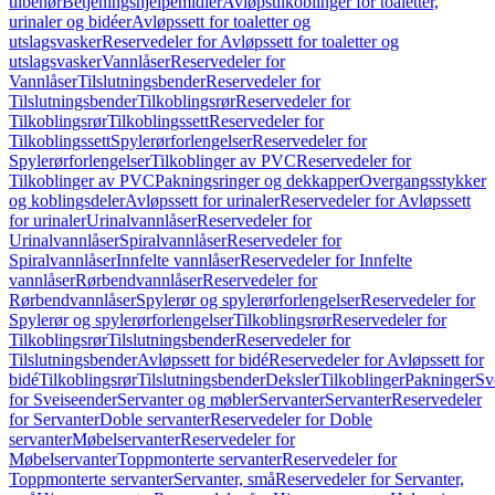
tilbehør
Betjeningshjelpemidler
Avløpstilkoblinger for toaletter,
urinaler og bidéer
Avløpssett for toaletter og
utslagsvasker
Reservedeler for Avløpssett for toaletter og
utslagsvasker
Vannlåser
Reservedeler for
Vannlåser
Tilslutningsbender
Reservedeler for
Tilslutningsbender
Tilkoblingsrør
Reservedeler for
Tilkoblingsrør
Tilkoblingssett
Reservedeler for
Tilkoblingssett
Spylerørforlengelser
Reservedeler for
Spylerørforlengelser
Tilkoblinger av PVC
Reservedeler for
Tilkoblinger av PVC
Pakningsringer og dekkapper
Overgangsstykker
og koblingsdeler
Avløpssett for urinaler
Reservedeler for Avløpssett
for urinaler
Urinalvannlåser
Reservedeler for
Urinalvannlåser
Spiralvannlåser
Reservedeler for
Spiralvannlåser
Innfelte vannlåser
Reservedeler for Innfelte
vannlåser
Rørbendvannlåser
Reservedeler for
Rørbendvannlåser
Spylerør og spylerørforlengelser
Reservedeler for
Spylerør og spylerørforlengelser
Tilkoblingsrør
Reservedeler for
Tilkoblingsrør
Tilslutningsbender
Reservedeler for
Tilslutningsbender
Avløpssett for bidé
Reservedeler for Avløpssett for
bidé
Tilkoblingsrør
Tilslutningsbender
Deksler
Tilkoblinger
Pakninger
Sv
for Sveiseender
Servanter og møbler
Servanter
Servanter
Reservedeler
for Servanter
Doble servanter
Reservedeler for Doble
servanter
Møbelservanter
Reservedeler for
Møbelservanter
Toppmonterte servanter
Reservedeler for
Toppmonterte servanter
Servanter, små
Reservedeler for Servanter,