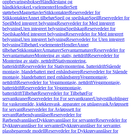
oppbevaringsbokser
Håndklestang og
håndklekroker
Lyselementer
Hendler
Sett
støtteben
Magnettavler
Stikkontakter
Reservedeler for
Stikkontakter
Annet tilbehør
Speil og speilskap
Speil
Reservedeler for
Speil
Med integrert belysning
Reservedeler for Med integrert
belysning
Uten integrert belysning
Speilskap
Reservedeler for
Speilskap
Med integrert belysning
Reservedeler for Med integrert
belysning
Uten integrert belysning
Reservedeler for Uten integrert
belysning
Tilbehør
Lyselementer
Hendler
Annet
tilbehør
Stikkontakter
Armaturer
Servantarmaturer
Reservedeler for
Servantarmaturer
Montering av stativ, nettdrift
Reservedeler for
Montering av stativ, nettdrift
Stativmontering,
batteridrift
Reservedeler for Stativmontering, batteridrift
Stående
montasje, blandebatteri med enhåndsgrep
Reservedeler for Stående
montasje, blandebatteri med enhåndsgrep
Veggmontasje,
nettdrift
Reservedeler for Veggmontasje, nettdrift
Veggmontasje,
batteridrift
Reservedeler for Veggmontasje,
batteridrift
Tilbehør
Reservedeler for Tilbehør
For
servantkraner
Reservedeler for For servantkraner
Utstyrstilkoblinger
for vaskeområde, kjøkkenvask, apparater og utslagsvask
Avløpssett
for servant
Reservedeler for Avløpssett for
servant
Rørbendvannlåser
Reservedeler for
Rørbendvannlåser
Dykkrørvannlåser for servanter
Reservedeler for
Dykkrørvannlåser for servanter
Dykkrørvannlåser for servanter,
plassbeparende modell
Reservedeler for Dykkrørvannlåser for