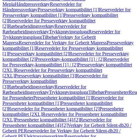
Mepla
Håndpressverktøy
Reservedeler for
Håndpressverktøy
Presseverktøy kompatibilitet [1]
Reservedeler for
Presseverktøy kompatibilitet [1]
Presseverktøy kompatibilitet
[2]
Reservedeler for Presseverktøy kompatibilitet
[2]
Rørbearbeidingsverktøy
Reservedeler for
Rørbearbeidingsverktøy
Trykkprøvingsplugg
Reservedeler for
Trykkprøvingsplugg
Tilbehør
Verktøy for Geberit
Mapress
Reservedeler for Verktøy for Geberit Mapress
Presseverktøy
kompatibilitet [1]
Reservedeler for Presseverktøy kompatibilitet
[1]
Presseverktøy kompatibilitet [2]
Reservedeler for Presseverktøy
kompatibilitet [2]
Pressverktøy-kompatibilitet [1] / [2]
Reservedeler
for Pressverktøy-kompatibilitet [1] / [2]
Presseverktøy kompatibilitet
[2XL]
Reservedeler for Presseverktøy kompatibilitet
[2XL]
Presseverktøy kompatibilitet [3]
Reservedeler for
Presseverktøy kompatibilitet
[3]
Rørbearbeidingsverktøy
Reservedeler for
Rørbearbeidingsverktøy
Trykkprøvingsplugg
Tilbehør
Pressenheter
Res
for Pressenheter
Pressenheter kompatibilitet [1]
Reservedeler for
Pressenheter kompatibilitet [1]
Pressenheter kompatibilitet
[2]
Reservedeler for Pressenheter kompatibilitet [2]
Pressenheter
kompatibilitet [2XL]
Reservedeler for Pressenheter kompatibilitet
[2XL]
Pressenheter kompatibilitet [4]/[2]
Reservedeler for
Pressenheter kompatibilitet [4]/[2]
Verktøy for Geberit Silent-db20 /
Geberit PE
Reservedeler for Verktøy for Geberit Silent-db20 /
Geberit PE
Elektrosveiseverktøy
Reservedeler for