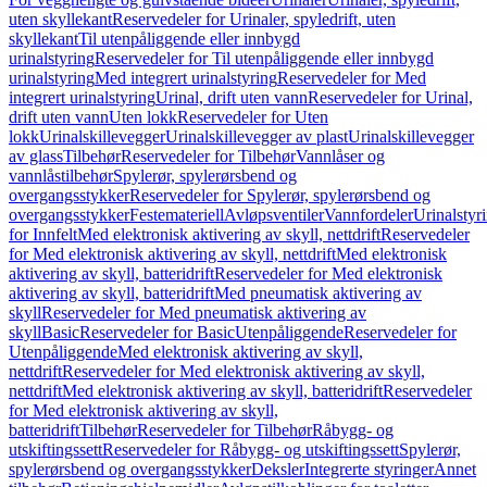
uten skyllekant
Reservedeler for Urinaler, spyledrift, uten
skyllekant
Til utenpåliggende eller innbygd
urinalstyring
Reservedeler for Til utenpåliggende eller innbygd
urinalstyring
Med integrert urinalstyring
Reservedeler for Med
integrert urinalstyring
Urinal, drift uten vann
Reservedeler for Urinal,
drift uten vann
Uten lokk
Reservedeler for Uten
lokk
Urinalskillevegger
Urinalskillevegger av plast
Urinalskillevegger
av glass
Tilbehør
Reservedeler for Tilbehør
Vannlåser og
vannlåstilbehør
Spylerør, spylerørsbend og
overgangsstykker
Reservedeler for Spylerør, spylerørsbend og
overgangsstykker
Festemateriell
Avløpsventiler
Vannfordeler
Urinalstyr
for Innfelt
Med elektronisk aktivering av skyll, nettdrift
Reservedeler
for Med elektronisk aktivering av skyll, nettdrift
Med elektronisk
aktivering av skyll, batteridrift
Reservedeler for Med elektronisk
aktivering av skyll, batteridrift
Med pneumatisk aktivering av
skyll
Reservedeler for Med pneumatisk aktivering av
skyll
Basic
Reservedeler for Basic
Utenpåliggende
Reservedeler for
Utenpåliggende
Med elektronisk aktivering av skyll,
nettdrift
Reservedeler for Med elektronisk aktivering av skyll,
nettdrift
Med elektronisk aktivering av skyll, batteridrift
Reservedeler
for Med elektronisk aktivering av skyll,
batteridrift
Tilbehør
Reservedeler for Tilbehør
Råbygg- og
utskiftingssett
Reservedeler for Råbygg- og utskiftingssett
Spylerør,
spylerørsbend og overgangsstykker
Deksler
Integrerte styringer
Annet