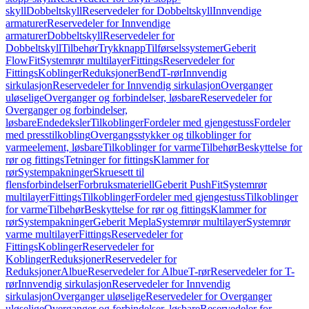
skyll
Dobbeltskyll
Reservedeler for Dobbeltskyll
Innvendige
armaturer
Reservedeler for Innvendige
armaturer
Dobbeltskyll
Reservedeler for
Dobbeltskyll
Tilbehør
Trykknapp
Tilførselssystemer
Geberit
FlowFit
Systemrør multilayer
Fittings
Reservedeler for
Fittings
Koblinger
Reduksjoner
Bend
T-rør
Innvendig
sirkulasjon
Reservedeler for Innvendig sirkulasjon
Overganger
uløselige
Overganger og forbindelser, løsbare
Reservedeler for
Overganger og forbindelser,
løsbare
Endedeksler
Tilkoblinger
Fordeler med gjengestuss
Fordeler
med presstilkobling
Overgangsstykker og tilkoblinger for
varmeelement, løsbare
Tilkoblinger for varme
Tilbehør
Beskyttelse for
rør og fittings
Tetninger for fittings
Klammer for
rør
Systempakninger
Skruesett til
flensforbindelser
Forbruksmateriell
Geberit PushFit
Systemrør
multilayer
Fittings
Tilkoblinger
Fordeler med gjengestuss
Tilkoblinger
for varme
Tilbehør
Beskyttelse for rør og fittings
Klammer for
rør
Systempakninger
Geberit Mepla
Systemrør multilayer
Systemrør
varme multilayer
Fittings
Reservedeler for
Fittings
Koblinger
Reservedeler for
Koblinger
Reduksjoner
Reservedeler for
Reduksjoner
Albue
Reservedeler for Albue
T-rør
Reservedeler for T-
rør
Innvendig sirkulasjon
Reservedeler for Innvendig
sirkulasjon
Overganger uløselige
Reservedeler for Overganger
uløselige
Overganger og forbindelser, løsbare
Reservedeler for