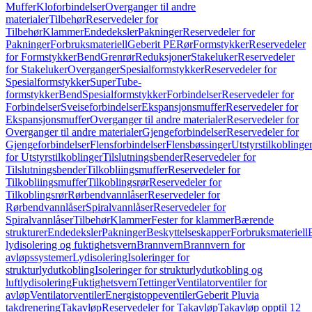
Muffer
Kloforbindelser
Overganger til andre
materialer
Tilbehør
Reservedeler for
Tilbehør
Klammer
Endedeksler
Pakninger
Reservedeler for
Pakninger
Forbruksmateriell
Geberit PE
Rør
Formstykker
Reservedeler
for Formstykker
Bend
Grenrør
Reduksjoner
Stakeluker
Reservedeler
for Stakeluker
Overganger
Spesialformstykker
Reservedeler for
Spesialformstykker
SuperTube-
formstykker
Bend
Spesialformstykker
Forbindelser
Reservedeler for
Forbindelser
Sveiseforbindelser
Ekspansjonsmuffer
Reservedeler for
Ekspansjonsmuffer
Overganger til andre materialer
Reservedeler for
Overganger til andre materialer
Gjengeforbindelser
Reservedeler for
Gjengeforbindelser
Flensforbindelser
Flensbøssinger
Utstyrstilkoblinge
for Utstyrstilkoblinger
Tilslutningsbender
Reservedeler for
Tilslutningsbender
Tilkobliingsmuffer
Reservedeler for
Tilkobliingsmuffer
Tilkoblingsrør
Reservedeler for
Tilkoblingsrør
Rørbendvannlåser
Reservedeler for
Rørbendvannlåser
Spiralvannlåser
Reservedeler for
Spiralvannlåser
Tilbehør
Klammer
Fester for klammer
Bærende
strukturer
Endedeksler
Pakninger
Beskyttelseskapper
Forbruksmateriell
lydisolering og fuktighetsvern
Brannvern
Brannvern for
avløpssystemer
Lydisolering
Isoleringer for
strukturlydutkobling
Isoleringer for strukturlydutkobling og
luftlydisolering
Fuktighetsvern
Tettinger
Ventilatorventiler for
avløp
Ventilatorventiler
Energistoppeventiler
Geberit Pluvia
takdrenering
Takavløp
Reservedeler for Takavløp
Takavløp opptil 12