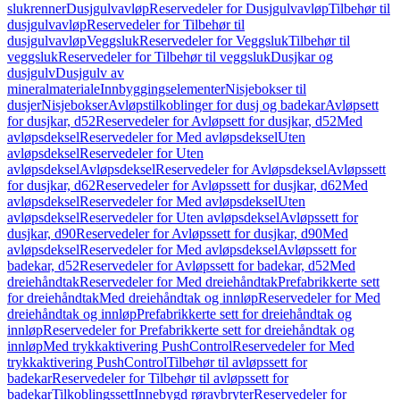
slukrenner
Dusjgulvavløp
Reservedeler for Dusjgulvavløp
Tilbehør til
dusjgulvavløp
Reservedeler for Tilbehør til
dusjgulvavløp
Veggsluk
Reservedeler for Veggsluk
Tilbehør til
veggsluk
Reservedeler for Tilbehør til veggsluk
Dusjkar og
dusjgulv
Dusjgulv av
mineralmateriale
Innbyggingselementer
Nisjebokser til
dusjer
Nisjebokser
Avløpstilkoblinger for dusj og badekar
Avløpsett
for dusjkar, d52
Reservedeler for Avløpsett for dusjkar, d52
Med
avløpsdeksel
Reservedeler for Med avløpsdeksel
Uten
avløpsdeksel
Reservedeler for Uten
avløpsdeksel
Avløpsdeksel
Reservedeler for Avløpsdeksel
Avløpssett
for dusjkar, d62
Reservedeler for Avløpssett for dusjkar, d62
Med
avløpsdeksel
Reservedeler for Med avløpsdeksel
Uten
avløpsdeksel
Reservedeler for Uten avløpsdeksel
Avløpssett for
dusjkar, d90
Reservedeler for Avløpssett for dusjkar, d90
Med
avløpsdeksel
Reservedeler for Med avløpsdeksel
Avløpssett for
badekar, d52
Reservedeler for Avløpssett for badekar, d52
Med
dreiehåndtak
Reservedeler for Med dreiehåndtak
Prefabrikkerte sett
for dreiehåndtak
Med dreiehåndtak og innløp
Reservedeler for Med
dreiehåndtak og innløp
Prefabrikkerte sett for dreiehåndtak og
innløp
Reservedeler for Prefabrikkerte sett for dreiehåndtak og
innløp
Med trykkaktivering PushControl
Reservedeler for Med
trykkaktivering PushControl
Tilbehør til avløpssett for
badekar
Reservedeler for Tilbehør til avløpssett for
badekar
Tilkoblingssett
Innebygd røravbryter
Reservedeler for