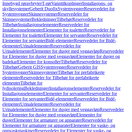
Innebygd røravbryter
T-rør
Vanntilkoplinger
Installasjons- og
skyllesystemer
Geberit Duofix
Systemvegger
Reservedeler for
Systemvegger
Skinnesystemer
Reservedeler for
Skinnesystemer
Bekledninger
Tilbehør
Reservedeler for
Tilbehør
Installasjonselementer
Reservedeler for
Installasjonselementer
Elementer for toaletter
Reservedeler for
Elementer for toaletter
Elementer for servanter
Reservedeler for
Elementer for servanter
Bidé-elementer
Reservedeler for Bidé-
elementer
Urinalelementer
Reservedeler for
Urinalelementer
Elementer for dusjer med veggavløp
Reservedeler
for Elementer for dusjer med veggavløp
Elementer for dusjer og
badekar
Elementer for konsoller
Tilbehør
Reservedeler for
Tilbehør
Geberit GIS
Systemvegger
Reservedeler for
Systemvegger
Skinnesystemer
Tilbehør for prefabrikerte
elementer
Reservedeler for Tilbehør for prefabrikerte
elementer
Tilbehør for
lydisolering
Bekledninger
Installasjonselementer
Reservedeler for
Installasjonselementer
Elementer for servanter
Reservedeler for
Elementer for servanter
Bidé-elementer
Reservedeler for Bidé-
elementer
Urinalelementer
Reservedeler for
Urinalelementer
Elementer for dusjer med veggavløp
Reservedeler
for Elementer for dusjer med veggavløp
Elementer for
dusjer
Elementer for armaturer og apparater
Reservedeler for
Elementer for armaturer og apparater
Elementer for vaske- og
oppvaskmaskiner
Reservedeler for Elementer for vaske- og