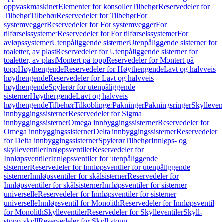
oppvaskmaskiner
Elementer for konsoller
Tilbehør
Reservedeler for
Tilbehør
Tilbehør
Reservedeler for Tilbehør
For
systemvegger
Reservedeler for For systemvegger
For
tilførselssystemer
Reservedeler for For tilførselssystemer
For
avløpssystemer
Utenpåliggende sisterner
Utenpåliggende sisterner for
toaletter, av plast
Reservedeler for Utenpåliggende sisterner for
toaletter, av plast
Montert på topp
Reservedeler for Montert på
topp
Høythengende
Reservedeler for Høythengende
Lavt og halvveis
høythengende
Reservedeler for Lavt og halvveis
høythengende
Spylerør for utenpåliggende
sisterner
Høythengende
Lavt og halvveis
høythengende
Tilbehør
Tilkoblinger
Pakninger
Pakningsringer
Skylleven
innbyggingssisterner
Reservedeler for Sigma
innbyggingssisterner
Omega innbyggingssisterner
Reservedeler for
Omega innbyggingssisterner
Delta innbyggingssisterner
Reservedeler
for Delta innbyggingssisterner
Spylerør
Tilbehør
Innløps- og
skylleventiler
Innløpsventiler
Reservedeler for
Innløpsventiler
Innløpsventiler for utenpåliggende
sisterner
Reservedeler for Innløpsventiler for utenpåliggende
sisterner
Innløpsventiler for skålsisterner
Reservedeler for
Innløpsventiler for skålsisterner
Innløpsventiler for sisterner
universelle
Reservedeler for Innløpsventiler for sisterner
universelle
Innløpsventil for Monolith
Reservedeler for Innløpsventil
for Monolith
Skylleventiler
Reservedeler for Skylleventiler
Skyll-
stopp-skyll
Reservedeler for Skyll-stopp-