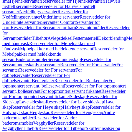
små
Hjørne-servanter
Reservedeler for Hjørne-servanter
Halvveis
nedfelt servanter
Reservedeler for Halvveis nedfelt
servanter
Nedfellingsservanter
Reservedeler for
Nedfellingsservanter
Underlimte servanter
Reservedeler for
Underlimte servanter
Servanter Comfort
Servanter for
barn
Reservedeler for Servanter for barn
Servantområder
Reservedeler
for
Servantområder
Tilbehør
Avløpsdeksel
Festemateriell
Dekorblending
Mø
med håndvask
Reservedeler for Møbelpakker med
håndvask
Møbelpakker med heldekkende servant
Reservedeler for
Møbelpakker med heldekkende
servant
Baderomsmøbler
Servantunderskap
Reservedeler for
Servantunderskap
For servanter
Reservedeler for For servanter
For
servanter
Reservedeler for For servanter
For
dobbelservanter
Reservedeler for For
dobbelservanter
Benkeplater
Reservedeler for Benkeplater
For
toppmontert servant, bolleservant
Reservedeler for For toppmontert
servant, bolleservant
For toppmontert servant firkantet
Reservedeler
for For toppmontert servant firkantet
Sideskap
Reservedeler for
Sideskap
Lave sideskap
Reservedeler for Lave sideskap
Høye
skap
Reservedeler for Høye skap
Halvhøyt skap
Reservedeler for
Halvhøyt skap
Hengeskap
Reservedeler for Hengeskap
Andre
baderomsmøbler
Reservedeler for Andre
baderomsmøbler
Vegghyller
Reservedeler for
Vegghyller
Tilbehør
Reservedeler for Tilbehør
Skuffeinnsatser og