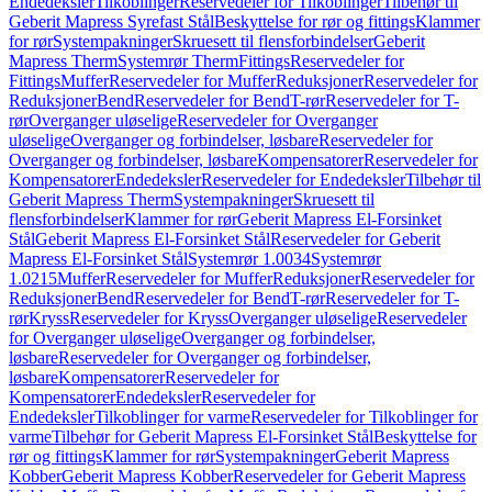
Endedeksler
Tilkoblinger
Reservedeler for Tilkoblinger
Tilbehør til
Geberit Mapress Syrefast Stål
Beskyttelse for rør og fittings
Klammer
for rør
Systempakninger
Skruesett til flensforbindelser
Geberit
Mapress Therm
Systemrør Therm
Fittings
Reservedeler for
Fittings
Muffer
Reservedeler for Muffer
Reduksjoner
Reservedeler for
Reduksjoner
Bend
Reservedeler for Bend
T-rør
Reservedeler for T-
rør
Overganger uløselige
Reservedeler for Overganger
uløselige
Overganger og forbindelser, løsbare
Reservedeler for
Overganger og forbindelser, løsbare
Kompensatorer
Reservedeler for
Kompensatorer
Endedeksler
Reservedeler for Endedeksler
Tilbehør til
Geberit Mapress Therm
Systempakninger
Skruesett til
flensforbindelser
Klammer for rør
Geberit Mapress El-Forsinket
Stål
Geberit Mapress El-Forsinket Stål
Reservedeler for Geberit
Mapress El-Forsinket Stål
Systemrør 1.0034
Systemrør
1.0215
Muffer
Reservedeler for Muffer
Reduksjoner
Reservedeler for
Reduksjoner
Bend
Reservedeler for Bend
T-rør
Reservedeler for T-
rør
Kryss
Reservedeler for Kryss
Overganger uløselige
Reservedeler
for Overganger uløselige
Overganger og forbindelser,
løsbare
Reservedeler for Overganger og forbindelser,
løsbare
Kompensatorer
Reservedeler for
Kompensatorer
Endedeksler
Reservedeler for
Endedeksler
Tilkoblinger for varme
Reservedeler for Tilkoblinger for
varme
Tilbehør for Geberit Mapress El-Forsinket Stål
Beskyttelse for
rør og fittings
Klammer for rør
Systempakninger
Geberit Mapress
Kobber
Geberit Mapress Kobber
Reservedeler for Geberit Mapress