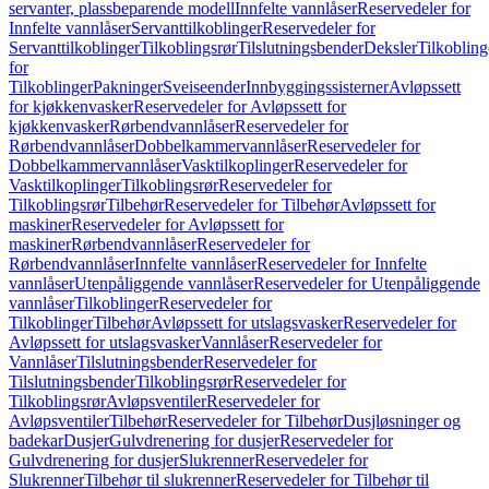
servanter, plassbeparende modell
Innfelte vannlåser
Reservedeler for
Innfelte vannlåser
Servanttilkoblinger
Reservedeler for
Servanttilkoblinger
Tilkoblingsrør
Tilslutningsbender
Deksler
Tilkobling
for
Tilkoblinger
Pakninger
Sveiseender
Innbyggingssisterner
Avløpssett
for kjøkkenvasker
Reservedeler for Avløpssett for
kjøkkenvasker
Rørbendvannlåser
Reservedeler for
Rørbendvannlåser
Dobbelkammervannlåser
Reservedeler for
Dobbelkammervannlåser
Vasktilkoplinger
Reservedeler for
Vasktilkoplinger
Tilkoblingsrør
Reservedeler for
Tilkoblingsrør
Tilbehør
Reservedeler for Tilbehør
Avløpssett for
maskiner
Reservedeler for Avløpssett for
maskiner
Rørbendvannlåser
Reservedeler for
Rørbendvannlåser
Innfelte vannlåser
Reservedeler for Innfelte
vannlåser
Utenpåliggende vannlåser
Reservedeler for Utenpåliggende
vannlåser
Tilkoblinger
Reservedeler for
Tilkoblinger
Tilbehør
Avløpssett for utslagsvasker
Reservedeler for
Avløpssett for utslagsvasker
Vannlåser
Reservedeler for
Vannlåser
Tilslutningsbender
Reservedeler for
Tilslutningsbender
Tilkoblingsrør
Reservedeler for
Tilkoblingsrør
Avløpsventiler
Reservedeler for
Avløpsventiler
Tilbehør
Reservedeler for Tilbehør
Dusjløsninger og
badekar
Dusjer
Gulvdrenering for dusjer
Reservedeler for
Gulvdrenering for dusjer
Slukrenner
Reservedeler for
Slukrenner
Tilbehør til slukrenner
Reservedeler for Tilbehør til