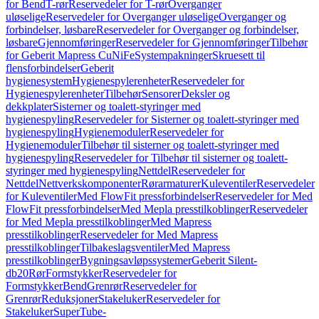
for Bend
T-rør
Reservedeler for T-rør
Overganger
uløselige
Reservedeler for Overganger uløselige
Overganger og
forbindelser, løsbare
Reservedeler for Overganger og forbindelser,
løsbare
Gjennomføringer
Reservedeler for Gjennomføringer
Tilbehør
for Geberit Mapress CuNiFe
Systempakninger
Skruesett til
flensforbindelser
Geberit
hygienesystem
Hygienespylerenheter
Reservedeler for
Hygienespylerenheter
Tilbehør
Sensorer
Deksler og
dekkplater
Sisterner og toalett-styringer med
hygienespyling
Reservedeler for Sisterner og toalett-styringer med
hygienespyling
Hygienemoduler
Reservedeler for
Hygienemoduler
Tilbehør til sisterner og toalett-styringer med
hygienespyling
Reservedeler for Tilbehør til sisterner og toalett-
styringer med hygienespyling
Nettdel
Reservedeler for
Nettdel
Nettverkskomponenter
Rørarmaturer
Kuleventiler
Reservedeler
for Kuleventiler
Med FlowFit pressforbindelser
Reservedeler for Med
FlowFit pressforbindelser
Med Mepla presstilkoblinger
Reservedeler
for Med Mepla presstilkoblinger
Med Mapress
presstilkoblinger
Reservedeler for Med Mapress
presstilkoblinger
Tilbakeslagsventiler
Med Mapress
presstilkoblinger
Bygningsavløpssystemer
Geberit Silent-
db20
Rør
Formstykker
Reservedeler for
Formstykker
Bend
Grenrør
Reservedeler for
Grenrør
Reduksjoner
Stakeluker
Reservedeler for
Stakeluker
SuperTube-