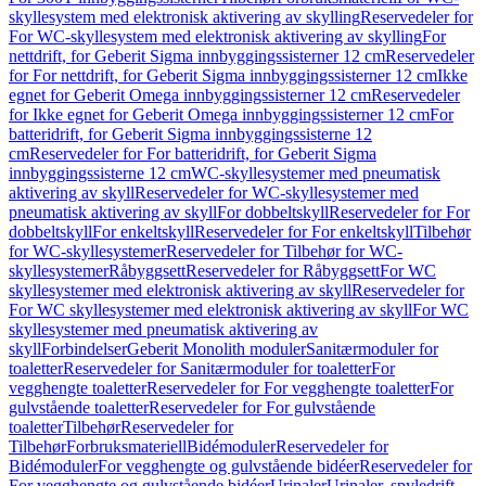
skyllesystem med elektronisk aktivering av skylling
Reservedeler for
For WC-skyllesystem med elektronisk aktivering av skylling
For
nettdrift, for Geberit Sigma innbyggingssisterner 12 cm
Reservedeler
for For nettdrift, for Geberit Sigma innbyggingssisterner 12 cm
Ikke
egnet for Geberit Omega innbyggingssisterner 12 cm
Reservedeler
for Ikke egnet for Geberit Omega innbyggingssisterner 12 cm
For
batteridrift, for Geberit Sigma innbyggingssisterne 12
cm
Reservedeler for For batteridrift, for Geberit Sigma
innbyggingssisterne 12 cm
WC-skyllesystemer med pneumatisk
aktivering av skyll
Reservedeler for WC-skyllesystemer med
pneumatisk aktivering av skyll
For dobbeltskyll
Reservedeler for For
dobbeltskyll
For enkeltskyll
Reservedeler for For enkeltskyll
Tilbehør
for WC-skyllesystemer
Reservedeler for Tilbehør for WC-
skyllesystemer
Råbyggsett
Reservedeler for Råbyggsett
For WC
skyllesystemer med elektronisk aktivering av skyll
Reservedeler for
For WC skyllesystemer med elektronisk aktivering av skyll
For WC
skyllesystemer med pneumatisk aktivering av
skyll
Forbindelser
Geberit Monolith moduler
Sanitærmoduler for
toaletter
Reservedeler for Sanitærmoduler for toaletter
For
vegghengte toaletter
Reservedeler for For vegghengte toaletter
For
gulvstående toaletter
Reservedeler for For gulvstående
toaletter
Tilbehør
Reservedeler for
Tilbehør
Forbruksmateriell
Bidémoduler
Reservedeler for
Bidémoduler
For vegghengte og gulvstående bidéer
Reservedeler for
For vegghengte og gulvstående bidéer
Urinaler
Urinaler, spyledrift,