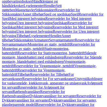
oppbevaringsbokser
Håndklestang og
håndklekroker
Lyselementer
Hendler
Sett
støtteben
Magnettavler
Stikkontakter
Reservedeler for
Stikkontakter
Annet tilbehør
Speil og speilskap
Speil
Reservedeler for
Speil
Med integrert belysning
Reservedeler for Med integrert
belysning
Uten integrert belysning
Speilskap
Reservedeler for
Speilskap
Med integrert belysning
Reservedeler for Med integrert
belysning
Uten integrert belysning
Reservedeler for Uten integrert
belysning
Tilbehør
Lyselementer
Hendler
Annet
tilbehør
Stikkontakter
Armaturer
Servantarmaturer
Reservedeler for
Servantarmaturer
Montering av stativ, nettdrift
Reservedeler for
Montering av stativ, nettdrift
Stativmontering,
batteridrift
Reservedeler for Stativmontering, batteridrift
Stående
montasje, blandebatteri med enhåndsgrep
Reservedeler for Stående
montasje, blandebatteri med enhåndsgrep
Veggmontasje,
nettdrift
Reservedeler for Veggmontasje, nettdrift
Veggmontasje,
batteridrift
Reservedeler for Veggmontasje,
batteridrift
Tilbehør
Reservedeler for Tilbehør
For
servantkraner
Reservedeler for For servantkraner
Utstyrstilkoblinger
for vaskeområde, kjøkkenvask, apparater og utslagsvask
Avløpssett
for servant
Reservedeler for Avløpssett for
servant
Rørbendvannlåser
Reservedeler for
Rørbendvannlåser
Dykkrørvannlåser for servanter
Reservedeler for
Dykkrørvannlåser for servanter
Dykkrørvannlåser for servanter,
plassbeparende modell
Reservedeler for Dykkrørvannlåser for