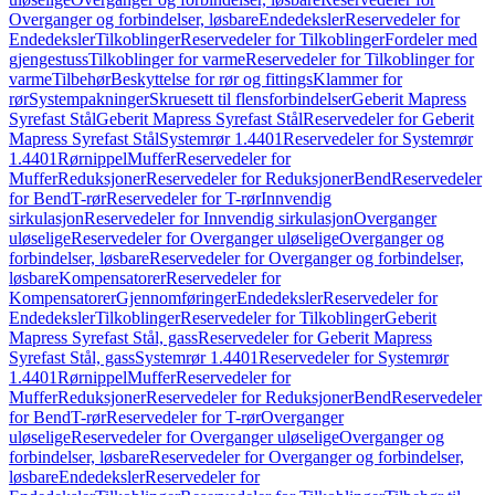
Overganger og forbindelser, løsbare
Endedeksler
Reservedeler for
Endedeksler
Tilkoblinger
Reservedeler for Tilkoblinger
Fordeler med
gjengestuss
Tilkoblinger for varme
Reservedeler for Tilkoblinger for
varme
Tilbehør
Beskyttelse for rør og fittings
Klammer for
rør
Systempakninger
Skruesett til flensforbindelser
Geberit Mapress
Syrefast Stål
Geberit Mapress Syrefast Stål
Reservedeler for Geberit
Mapress Syrefast Stål
Systemrør 1.4401
Reservedeler for Systemrør
1.4401
Rørnippel
Muffer
Reservedeler for
Muffer
Reduksjoner
Reservedeler for Reduksjoner
Bend
Reservedeler
for Bend
T-rør
Reservedeler for T-rør
Innvendig
sirkulasjon
Reservedeler for Innvendig sirkulasjon
Overganger
uløselige
Reservedeler for Overganger uløselige
Overganger og
forbindelser, løsbare
Reservedeler for Overganger og forbindelser,
løsbare
Kompensatorer
Reservedeler for
Kompensatorer
Gjennomføringer
Endedeksler
Reservedeler for
Endedeksler
Tilkoblinger
Reservedeler for Tilkoblinger
Geberit
Mapress Syrefast Stål, gass
Reservedeler for Geberit Mapress
Syrefast Stål, gass
Systemrør 1.4401
Reservedeler for Systemrør
1.4401
Rørnippel
Muffer
Reservedeler for
Muffer
Reduksjoner
Reservedeler for Reduksjoner
Bend
Reservedeler
for Bend
T-rør
Reservedeler for T-rør
Overganger
uløselige
Reservedeler for Overganger uløselige
Overganger og
forbindelser, løsbare
Reservedeler for Overganger og forbindelser,
løsbare
Endedeksler
Reservedeler for