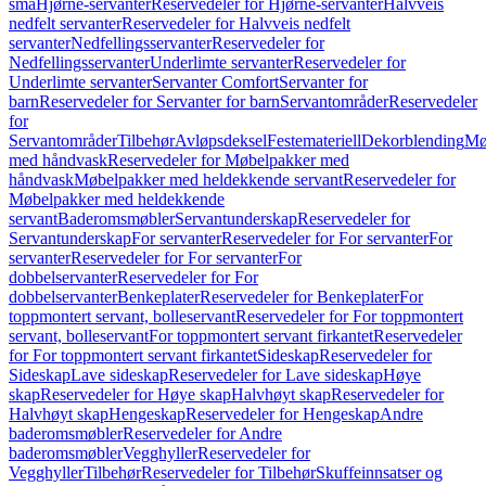
små
Hjørne-servanter
Reservedeler for Hjørne-servanter
Halvveis
nedfelt servanter
Reservedeler for Halvveis nedfelt
servanter
Nedfellingsservanter
Reservedeler for
Nedfellingsservanter
Underlimte servanter
Reservedeler for
Underlimte servanter
Servanter Comfort
Servanter for
barn
Reservedeler for Servanter for barn
Servantområder
Reservedeler
for
Servantområder
Tilbehør
Avløpsdeksel
Festemateriell
Dekorblending
Mø
med håndvask
Reservedeler for Møbelpakker med
håndvask
Møbelpakker med heldekkende servant
Reservedeler for
Møbelpakker med heldekkende
servant
Baderomsmøbler
Servantunderskap
Reservedeler for
Servantunderskap
For servanter
Reservedeler for For servanter
For
servanter
Reservedeler for For servanter
For
dobbelservanter
Reservedeler for For
dobbelservanter
Benkeplater
Reservedeler for Benkeplater
For
toppmontert servant, bolleservant
Reservedeler for For toppmontert
servant, bolleservant
For toppmontert servant firkantet
Reservedeler
for For toppmontert servant firkantet
Sideskap
Reservedeler for
Sideskap
Lave sideskap
Reservedeler for Lave sideskap
Høye
skap
Reservedeler for Høye skap
Halvhøyt skap
Reservedeler for
Halvhøyt skap
Hengeskap
Reservedeler for Hengeskap
Andre
baderomsmøbler
Reservedeler for Andre
baderomsmøbler
Vegghyller
Reservedeler for
Vegghyller
Tilbehør
Reservedeler for Tilbehør
Skuffeinnsatser og