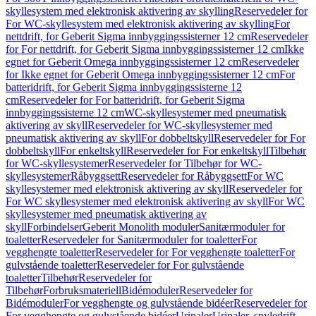
skyllesystem med elektronisk aktivering av skylling
Reservedeler for
For WC-skyllesystem med elektronisk aktivering av skylling
For
nettdrift, for Geberit Sigma innbyggingssisterner 12 cm
Reservedeler
for For nettdrift, for Geberit Sigma innbyggingssisterner 12 cm
Ikke
egnet for Geberit Omega innbyggingssisterner 12 cm
Reservedeler
for Ikke egnet for Geberit Omega innbyggingssisterner 12 cm
For
batteridrift, for Geberit Sigma innbyggingssisterne 12
cm
Reservedeler for For batteridrift, for Geberit Sigma
innbyggingssisterne 12 cm
WC-skyllesystemer med pneumatisk
aktivering av skyll
Reservedeler for WC-skyllesystemer med
pneumatisk aktivering av skyll
For dobbeltskyll
Reservedeler for For
dobbeltskyll
For enkeltskyll
Reservedeler for For enkeltskyll
Tilbehør
for WC-skyllesystemer
Reservedeler for Tilbehør for WC-
skyllesystemer
Råbyggsett
Reservedeler for Råbyggsett
For WC
skyllesystemer med elektronisk aktivering av skyll
Reservedeler for
For WC skyllesystemer med elektronisk aktivering av skyll
For WC
skyllesystemer med pneumatisk aktivering av
skyll
Forbindelser
Geberit Monolith moduler
Sanitærmoduler for
toaletter
Reservedeler for Sanitærmoduler for toaletter
For
vegghengte toaletter
Reservedeler for For vegghengte toaletter
For
gulvstående toaletter
Reservedeler for For gulvstående
toaletter
Tilbehør
Reservedeler for
Tilbehør
Forbruksmateriell
Bidémoduler
Reservedeler for
Bidémoduler
For vegghengte og gulvstående bidéer
Reservedeler for
For vegghengte og gulvstående bidéer
Urinaler
Urinaler, spyledrift,