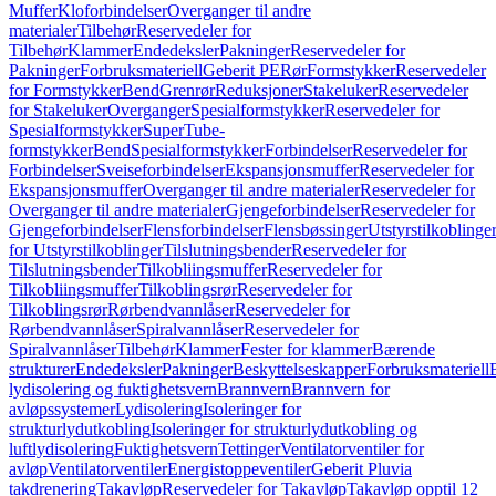
Muffer
Kloforbindelser
Overganger til andre
materialer
Tilbehør
Reservedeler for
Tilbehør
Klammer
Endedeksler
Pakninger
Reservedeler for
Pakninger
Forbruksmateriell
Geberit PE
Rør
Formstykker
Reservedeler
for Formstykker
Bend
Grenrør
Reduksjoner
Stakeluker
Reservedeler
for Stakeluker
Overganger
Spesialformstykker
Reservedeler for
Spesialformstykker
SuperTube-
formstykker
Bend
Spesialformstykker
Forbindelser
Reservedeler for
Forbindelser
Sveiseforbindelser
Ekspansjonsmuffer
Reservedeler for
Ekspansjonsmuffer
Overganger til andre materialer
Reservedeler for
Overganger til andre materialer
Gjengeforbindelser
Reservedeler for
Gjengeforbindelser
Flensforbindelser
Flensbøssinger
Utstyrstilkoblinge
for Utstyrstilkoblinger
Tilslutningsbender
Reservedeler for
Tilslutningsbender
Tilkobliingsmuffer
Reservedeler for
Tilkobliingsmuffer
Tilkoblingsrør
Reservedeler for
Tilkoblingsrør
Rørbendvannlåser
Reservedeler for
Rørbendvannlåser
Spiralvannlåser
Reservedeler for
Spiralvannlåser
Tilbehør
Klammer
Fester for klammer
Bærende
strukturer
Endedeksler
Pakninger
Beskyttelseskapper
Forbruksmateriell
lydisolering og fuktighetsvern
Brannvern
Brannvern for
avløpssystemer
Lydisolering
Isoleringer for
strukturlydutkobling
Isoleringer for strukturlydutkobling og
luftlydisolering
Fuktighetsvern
Tettinger
Ventilatorventiler for
avløp
Ventilatorventiler
Energistoppeventiler
Geberit Pluvia
takdrenering
Takavløp
Reservedeler for Takavløp
Takavløp opptil 12