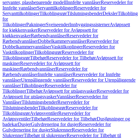
servanter, plassbeparende modell
Innfelte vannlåser
Reservedeler for
Innfelte vannlåser
Servanttilkoblinger
Reservedeler for
Servanttilkoblinger
Tilkoblingsrør
Tilslutningsbender
Deksler
Tilkobling
for
Tilkoblinger
Pakninger
Sveiseender
Innbyggingssisterner
Avløpssett
for kjøkkenvasker
Reservedeler for Avløpssett for
kjøkkenvasker
Rørbendvannlåser
Reservedeler for
Rørbendvannlåser
Dobbelkammervannlåser
Reservedeler for
Dobbelkammervannlåser
Vasktilkoplinger
Reservedeler for
Vasktilkoplinger
Tilkoblingsrør
Reservedeler for
Tilkoblingsrør
Tilbehør
Reservedeler for Tilbehør
Avløpssett for
maskiner
Reservedeler for Avløpssett for
maskiner
Rørbendvannlåser
Reservedeler for
Rørbendvannlåser
Innfelte vannlåser
Reservedeler for Innfelte
vannlåser
Utenpåliggende vannlåser
Reservedeler for Utenpåliggende
vannlåser
Tilkoblinger
Reservedeler for
Tilkoblinger
Tilbehør
Avløpssett for utslagsvasker
Reservedeler for
Avløpssett for utslagsvasker
Vannlåser
Reservedeler for
Vannlåser
Tilslutningsbender
Reservedeler for
Tilslutningsbender
Tilkoblingsrør
Reservedeler for
Tilkoblingsrør
Avløpsventiler
Reservedeler for
Avløpsventiler
Tilbehør
Reservedeler for Tilbehør
Dusjløsninger og
badekar
Dusjer
Gulvdrenering for dusjer
Reservedeler for
Gulvdrenering for dusjer
Slukrenner
Reservedeler for
Slukrenner
Tilbehør til slukrenner
Reservedeler for Tilbehør til