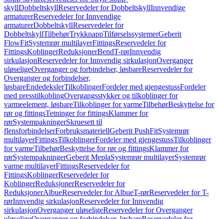
skyll
Dobbeltskyll
Reservedeler for Dobbeltskyll
Innvendige
armaturer
Reservedeler for Innvendige
armaturer
Dobbeltskyll
Reservedeler for
Dobbeltskyll
Tilbehør
Trykknapp
Tilførselssystemer
Geberit
FlowFit
Systemrør multilayer
Fittings
Reservedeler for
Fittings
Koblinger
Reduksjoner
Bend
T-rør
Innvendig
sirkulasjon
Reservedeler for Innvendig sirkulasjon
Overganger
uløselige
Overganger og forbindelser, løsbare
Reservedeler for
Overganger og forbindelser,
løsbare
Endedeksler
Tilkoblinger
Fordeler med gjengestuss
Fordeler
med presstilkobling
Overgangsstykker og tilkoblinger for
varmeelement, løsbare
Tilkoblinger for varme
Tilbehør
Beskyttelse for
rør og fittings
Tetninger for fittings
Klammer for
rør
Systempakninger
Skruesett til
flensforbindelser
Forbruksmateriell
Geberit PushFit
Systemrør
multilayer
Fittings
Tilkoblinger
Fordeler med gjengestuss
Tilkoblinger
for varme
Tilbehør
Beskyttelse for rør og fittings
Klammer for
rør
Systempakninger
Geberit Mepla
Systemrør multilayer
Systemrør
varme multilayer
Fittings
Reservedeler for
Fittings
Koblinger
Reservedeler for
Koblinger
Reduksjoner
Reservedeler for
Reduksjoner
Albue
Reservedeler for Albue
T-rør
Reservedeler for T-
rør
Innvendig sirkulasjon
Reservedeler for Innvendig
sirkulasjon
Overganger uløselige
Reservedeler for Overganger
uløselige
Overganger og forbindelser, løsbare
Reservedeler for