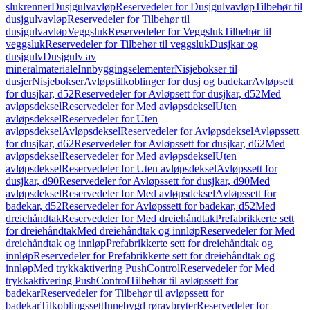
slukrenner
Dusjgulvavløp
Reservedeler for Dusjgulvavløp
Tilbehør til
dusjgulvavløp
Reservedeler for Tilbehør til
dusjgulvavløp
Veggsluk
Reservedeler for Veggsluk
Tilbehør til
veggsluk
Reservedeler for Tilbehør til veggsluk
Dusjkar og
dusjgulv
Dusjgulv av
mineralmateriale
Innbyggingselementer
Nisjebokser til
dusjer
Nisjebokser
Avløpstilkoblinger for dusj og badekar
Avløpsett
for dusjkar, d52
Reservedeler for Avløpsett for dusjkar, d52
Med
avløpsdeksel
Reservedeler for Med avløpsdeksel
Uten
avløpsdeksel
Reservedeler for Uten
avløpsdeksel
Avløpsdeksel
Reservedeler for Avløpsdeksel
Avløpssett
for dusjkar, d62
Reservedeler for Avløpssett for dusjkar, d62
Med
avløpsdeksel
Reservedeler for Med avløpsdeksel
Uten
avløpsdeksel
Reservedeler for Uten avløpsdeksel
Avløpssett for
dusjkar, d90
Reservedeler for Avløpssett for dusjkar, d90
Med
avløpsdeksel
Reservedeler for Med avløpsdeksel
Avløpssett for
badekar, d52
Reservedeler for Avløpssett for badekar, d52
Med
dreiehåndtak
Reservedeler for Med dreiehåndtak
Prefabrikkerte sett
for dreiehåndtak
Med dreiehåndtak og innløp
Reservedeler for Med
dreiehåndtak og innløp
Prefabrikkerte sett for dreiehåndtak og
innløp
Reservedeler for Prefabrikkerte sett for dreiehåndtak og
innløp
Med trykkaktivering PushControl
Reservedeler for Med
trykkaktivering PushControl
Tilbehør til avløpssett for
badekar
Reservedeler for Tilbehør til avløpssett for
badekar
Tilkoblingssett
Innebygd røravbryter
Reservedeler for