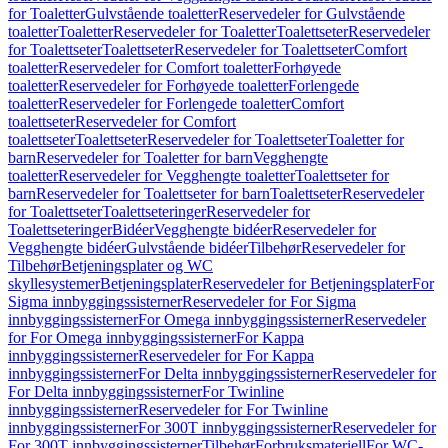
for Toaletter
Gulvstående toaletter
Reservedeler for Gulvstående
toaletter
Toaletter
Reservedeler for Toaletter
Toalettseter
Reservedeler
for Toalettseter
Toalettseter
Reservedeler for Toalettseter
Comfort
toaletter
Reservedeler for Comfort toaletter
Forhøyede
toaletter
Reservedeler for Forhøyede toaletter
Forlengede
toaletter
Reservedeler for Forlengede toaletter
Comfort
toalettseter
Reservedeler for Comfort
toalettseter
Toalettseter
Reservedeler for Toalettseter
Toaletter for
barn
Reservedeler for Toaletter for barn
Vegghengte
toaletter
Reservedeler for Vegghengte toaletter
Toalettseter for
barn
Reservedeler for Toalettseter for barn
Toalettseter
Reservedeler
for Toalettseter
Toalettseteringer
Reservedeler for
Toalettseteringer
Bidéer
Vegghengte bidéer
Reservedeler for
Vegghengte bidéer
Gulvstående bidéer
Tilbehør
Reservedeler for
Tilbehør
Betjeningsplater og WC
skyllesystemer
Betjeningsplater
Reservedeler for Betjeningsplater
For
Sigma innbyggingssisterner
Reservedeler for For Sigma
innbyggingssisterner
For Omega innbyggingssisterner
Reservedeler
for For Omega innbyggingssisterner
For Kappa
innbyggingssisterner
Reservedeler for For Kappa
innbyggingssisterner
For Delta innbyggingssisterner
Reservedeler for
For Delta innbyggingssisterner
For Twinline
innbyggingssisterner
Reservedeler for For Twinline
innbyggingssisterner
For 300T innbyggingssisterner
Reservedeler for
For 300T innbyggingssisterner
Tilbehør
Forbruksmateriell
For WC-