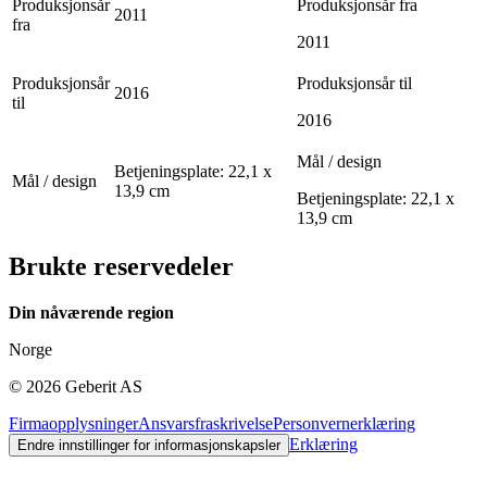
Produksjonsår
Produksjonsår fra
2011
fra
2011
Produksjonsår
Produksjonsår til
2016
til
2016
Mål / design
Betjeningsplate: 22,1 x
Mål / design
13,9 cm
Betjeningsplate: 22,1 x
13,9 cm
Brukte reservedeler
Din nåværende region
Norge
©
2026
Geberit AS
Firmaopplysninger
Ansvarsfraskrivelse
Personvernerklæring
Erklæring
Endre innstillinger for informasjonskapsler