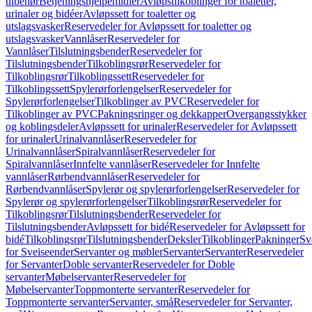
tilbehør
Betjeningshjelpemidler
Avløpstilkoblinger for toaletter,
urinaler og bidéer
Avløpssett for toaletter og
utslagsvasker
Reservedeler for Avløpssett for toaletter og
utslagsvasker
Vannlåser
Reservedeler for
Vannlåser
Tilslutningsbender
Reservedeler for
Tilslutningsbender
Tilkoblingsrør
Reservedeler for
Tilkoblingsrør
Tilkoblingssett
Reservedeler for
Tilkoblingssett
Spylerørforlengelser
Reservedeler for
Spylerørforlengelser
Tilkoblinger av PVC
Reservedeler for
Tilkoblinger av PVC
Pakningsringer og dekkapper
Overgangsstykker
og koblingsdeler
Avløpssett for urinaler
Reservedeler for Avløpssett
for urinaler
Urinalvannlåser
Reservedeler for
Urinalvannlåser
Spiralvannlåser
Reservedeler for
Spiralvannlåser
Innfelte vannlåser
Reservedeler for Innfelte
vannlåser
Rørbendvannlåser
Reservedeler for
Rørbendvannlåser
Spylerør og spylerørforlengelser
Reservedeler for
Spylerør og spylerørforlengelser
Tilkoblingsrør
Reservedeler for
Tilkoblingsrør
Tilslutningsbender
Reservedeler for
Tilslutningsbender
Avløpssett for bidé
Reservedeler for Avløpssett for
bidé
Tilkoblingsrør
Tilslutningsbender
Deksler
Tilkoblinger
Pakninger
Sv
for Sveiseender
Servanter og møbler
Servanter
Servanter
Reservedeler
for Servanter
Doble servanter
Reservedeler for Doble
servanter
Møbelservanter
Reservedeler for
Møbelservanter
Toppmonterte servanter
Reservedeler for
Toppmonterte servanter
Servanter, små
Reservedeler for Servanter,