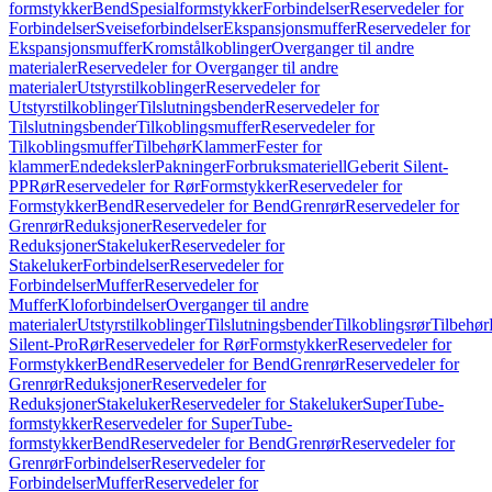
formstykker
Bend
Spesialformstykker
Forbindelser
Reservedeler for
Forbindelser
Sveiseforbindelser
Ekspansjonsmuffer
Reservedeler for
Ekspansjonsmuffer
Kromstålkoblinger
Overganger til andre
materialer
Reservedeler for Overganger til andre
materialer
Utstyrstilkoblinger
Reservedeler for
Utstyrstilkoblinger
Tilslutningsbender
Reservedeler for
Tilslutningsbender
Tilkoblingsmuffer
Reservedeler for
Tilkoblingsmuffer
Tilbehør
Klammer
Fester for
klammer
Endedeksler
Pakninger
Forbruksmateriell
Geberit Silent-
PP
Rør
Reservedeler for Rør
Formstykker
Reservedeler for
Formstykker
Bend
Reservedeler for Bend
Grenrør
Reservedeler for
Grenrør
Reduksjoner
Reservedeler for
Reduksjoner
Stakeluker
Reservedeler for
Stakeluker
Forbindelser
Reservedeler for
Forbindelser
Muffer
Reservedeler for
Muffer
Kloforbindelser
Overganger til andre
materialer
Utstyrstilkoblinger
Tilslutningsbender
Tilkoblingsrør
Tilbehør
Silent-Pro
Rør
Reservedeler for Rør
Formstykker
Reservedeler for
Formstykker
Bend
Reservedeler for Bend
Grenrør
Reservedeler for
Grenrør
Reduksjoner
Reservedeler for
Reduksjoner
Stakeluker
Reservedeler for Stakeluker
SuperTube-
formstykker
Reservedeler for SuperTube-
formstykker
Bend
Reservedeler for Bend
Grenrør
Reservedeler for
Grenrør
Forbindelser
Reservedeler for
Forbindelser
Muffer
Reservedeler for