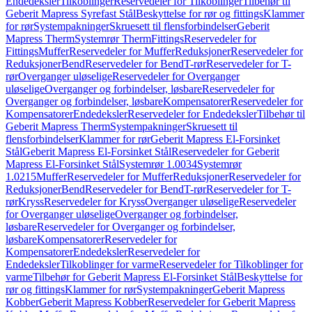
Endedeksler
Tilkoblinger
Reservedeler for Tilkoblinger
Tilbehør til
Geberit Mapress Syrefast Stål
Beskyttelse for rør og fittings
Klammer
for rør
Systempakninger
Skruesett til flensforbindelser
Geberit
Mapress Therm
Systemrør Therm
Fittings
Reservedeler for
Fittings
Muffer
Reservedeler for Muffer
Reduksjoner
Reservedeler for
Reduksjoner
Bend
Reservedeler for Bend
T-rør
Reservedeler for T-
rør
Overganger uløselige
Reservedeler for Overganger
uløselige
Overganger og forbindelser, løsbare
Reservedeler for
Overganger og forbindelser, løsbare
Kompensatorer
Reservedeler for
Kompensatorer
Endedeksler
Reservedeler for Endedeksler
Tilbehør til
Geberit Mapress Therm
Systempakninger
Skruesett til
flensforbindelser
Klammer for rør
Geberit Mapress El-Forsinket
Stål
Geberit Mapress El-Forsinket Stål
Reservedeler for Geberit
Mapress El-Forsinket Stål
Systemrør 1.0034
Systemrør
1.0215
Muffer
Reservedeler for Muffer
Reduksjoner
Reservedeler for
Reduksjoner
Bend
Reservedeler for Bend
T-rør
Reservedeler for T-
rør
Kryss
Reservedeler for Kryss
Overganger uløselige
Reservedeler
for Overganger uløselige
Overganger og forbindelser,
løsbare
Reservedeler for Overganger og forbindelser,
løsbare
Kompensatorer
Reservedeler for
Kompensatorer
Endedeksler
Reservedeler for
Endedeksler
Tilkoblinger for varme
Reservedeler for Tilkoblinger for
varme
Tilbehør for Geberit Mapress El-Forsinket Stål
Beskyttelse for
rør og fittings
Klammer for rør
Systempakninger
Geberit Mapress
Kobber
Geberit Mapress Kobber
Reservedeler for Geberit Mapress