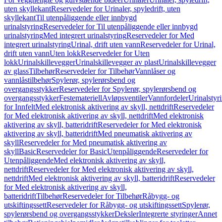
uten skyllekant
Reservedeler for Urinaler, spyledrift, uten
skyllekant
Til utenpåliggende eller innbygd
urinalstyring
Reservedeler for Til utenpåliggende eller innbygd
urinalstyring
Med integrert urinalstyring
Reservedeler for Med
integrert urinalstyring
Urinal, drift uten vann
Reservedeler for Urinal,
drift uten vann
Uten lokk
Reservedeler for Uten
lokk
Urinalskillevegger
Urinalskillevegger av plast
Urinalskillevegger
av glass
Tilbehør
Reservedeler for Tilbehør
Vannlåser og
vannlåstilbehør
Spylerør, spylerørsbend og
overgangsstykker
Reservedeler for Spylerør, spylerørsbend og
overgangsstykker
Festemateriell
Avløpsventiler
Vannfordeler
Urinalstyr
for Innfelt
Med elektronisk aktivering av skyll, nettdrift
Reservedeler
for Med elektronisk aktivering av skyll, nettdrift
Med elektronisk
aktivering av skyll, batteridrift
Reservedeler for Med elektronisk
aktivering av skyll, batteridrift
Med pneumatisk aktivering av
skyll
Reservedeler for Med pneumatisk aktivering av
skyll
Basic
Reservedeler for Basic
Utenpåliggende
Reservedeler for
Utenpåliggende
Med elektronisk aktivering av skyll,
nettdrift
Reservedeler for Med elektronisk aktivering av skyll,
nettdrift
Med elektronisk aktivering av skyll, batteridrift
Reservedeler
for Med elektronisk aktivering av skyll,
batteridrift
Tilbehør
Reservedeler for Tilbehør
Råbygg- og
utskiftingssett
Reservedeler for Råbygg- og utskiftingssett
Spylerør,
spylerørsbend og overgangsstykker
Deksler
Integrerte styringer
Annet