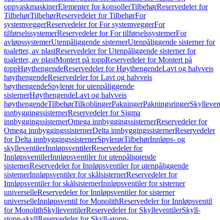
oppvaskmaskiner
Elementer for konsoller
Tilbehør
Reservedeler for
Tilbehør
Tilbehør
Reservedeler for Tilbehør
For
systemvegger
Reservedeler for For systemvegger
For
tilførselssystemer
Reservedeler for For tilførselssystemer
For
avløpssystemer
Utenpåliggende sisterner
Utenpåliggende sisterner for
toaletter, av plast
Reservedeler for Utenpåliggende sisterner for
toaletter, av plast
Montert på topp
Reservedeler for Montert på
topp
Høythengende
Reservedeler for Høythengende
Lavt og halvveis
høythengende
Reservedeler for Lavt og halvveis
høythengende
Spylerør for utenpåliggende
sisterner
Høythengende
Lavt og halvveis
høythengende
Tilbehør
Tilkoblinger
Pakninger
Pakningsringer
Skylleven
innbyggingssisterner
Reservedeler for Sigma
innbyggingssisterner
Omega innbyggingssisterner
Reservedeler for
Omega innbyggingssisterner
Delta innbyggingssisterner
Reservedeler
for Delta innbyggingssisterner
Spylerør
Tilbehør
Innløps- og
skylleventiler
Innløpsventiler
Reservedeler for
Innløpsventiler
Innløpsventiler for utenpåliggende
sisterner
Reservedeler for Innløpsventiler for utenpåliggende
sisterner
Innløpsventiler for skålsisterner
Reservedeler for
Innløpsventiler for skålsisterner
Innløpsventiler for sisterner
universelle
Reservedeler for Innløpsventiler for sisterner
universelle
Innløpsventil for Monolith
Reservedeler for Innløpsventil
for Monolith
Skylleventiler
Reservedeler for Skylleventiler
Skyll-
stopp-skyll
Reservedeler for Skyll-stopp-