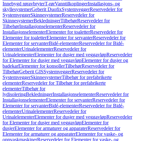
Innebygd røravbryter
T-rør
Vanntilkoplinger
Installasjons- og
skyllesystemer
Geberit Duofix
Systemvegger
Reservedeler for
Systemvegger
Skinnesystemer
Reservedeler for
Skinnesystemer
Bekledninger
Tilbehør
Reservedeler for
Tilbehør
Installasjonselementer
Reservedeler for
Installasjonselementer
Elementer for toaletter
Reservedeler for
Elementer for toaletter
Elementer for servanter
Reservedeler for
Elementer for servanter
Bidé-elementer
Reservedeler for Bidé-
elementer
Urinalelementer
Reservedeler for
Urinalelementer
Elementer for dusjer med veggavløp
Reservedeler
for Elementer for dusjer med veggavløp
Elementer for dusjer og
badekar
Elementer for konsoller
Tilbehør
Reservedeler for
Tilbehør
Geberit GIS
Systemvegger
Reservedeler for
Systemvegger
Skinnesystemer
Tilbehør for prefabrikerte
elementer
Reservedeler for Tilbehør for prefabrikerte
elementer
Tilbehør for
lydisolering
Bekledninger
Installasjonselementer
Reservedeler for
Installasjonselementer
Elementer for servanter
Reservedeler for
Elementer for servanter
Bidé-elementer
Reservedeler for Bidé-
elementer
Urinalelementer
Reservedeler for
Urinalelementer
Elementer for dusjer med veggavløp
Reservedeler
for Elementer for dusjer med veggavløp
Elementer for
dusjer
Elementer for armaturer og apparater
Reservedeler for
Elementer for armaturer og apparater
Elementer for vaske- og
oppvaskmaskiner
Reservedeler for Elementer for vaske- og