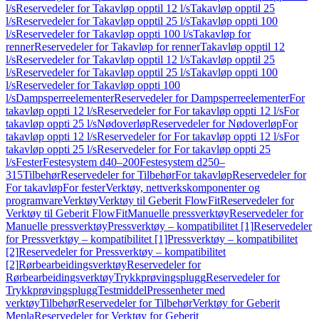
l/s
Reservedeler for Takavløp opptil 12 l/s
Takavløp opptil 25
l/s
Reservedeler for Takavløp opptil 25 l/s
Takavløp oppti 100
l/s
Reservedeler for Takavløp oppti 100 l/s
Takavløp for
renner
Reservedeler for Takavløp for renner
Takavløp opptil 12
l/s
Reservedeler for Takavløp opptil 12 l/s
Takavløp opptil 25
l/s
Reservedeler for Takavløp opptil 25 l/s
Takavløp oppti 100
l/s
Reservedeler for Takavløp oppti 100
l/s
Dampsperreelementer
Reservedeler for Dampsperreelementer
For
takavløp oppti 12 l/s
Reservedeler for For takavløp oppti 12 l/s
For
takavløp oppti 25 l/s
Nødoverløp
Reservedeler for Nødoverløp
For
takavløp oppti 12 l/s
Reservedeler for For takavløp oppti 12 l/s
For
takavløp oppti 25 l/s
Reservedeler for For takavløp oppti 25
l/s
Fester
Festesystem d40–200
Festesystem d250–
315
Tilbehør
Reservedeler for Tilbehør
For takavløp
Reservedeler for
For takavløp
For fester
Verktøy, nettverkskomponenter og
programvare
Verktøy
Verktøy til Geberit FlowFit
Reservedeler for
Verktøy til Geberit FlowFit
Manuelle pressverktøy
Reservedeler for
Manuelle pressverktøy
Pressverktøy – kompatibilitet [1]
Reservedeler
for Pressverktøy – kompatibilitet [1]
Pressverktøy – kompatibilitet
[2]
Reservedeler for Pressverktøy – kompatibilitet
[2]
Rørbearbeidingsverktøy
Reservedeler for
Rørbearbeidingsverktøy
Trykkprøvingsplugg
Reservedeler for
Trykkprøvingsplugg
Testmiddel
Pressenheter med
verktøy
Tilbehør
Reservedeler for Tilbehør
Verktøy for Geberit
Mepla
Reservedeler for Verktøy for Geberit