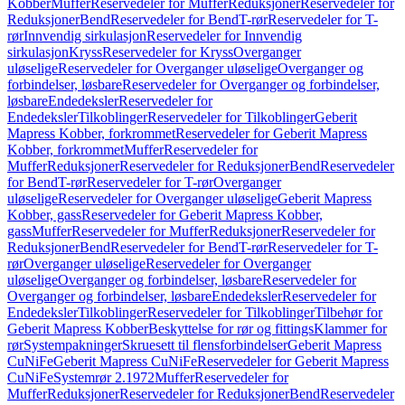
Kobber
Muffer
Reservedeler for Muffer
Reduksjoner
Reservedeler for
Reduksjoner
Bend
Reservedeler for Bend
T-rør
Reservedeler for T-
rør
Innvendig sirkulasjon
Reservedeler for Innvendig
sirkulasjon
Kryss
Reservedeler for Kryss
Overganger
uløselige
Reservedeler for Overganger uløselige
Overganger og
forbindelser, løsbare
Reservedeler for Overganger og forbindelser,
løsbare
Endedeksler
Reservedeler for
Endedeksler
Tilkoblinger
Reservedeler for Tilkoblinger
Geberit
Mapress Kobber, forkrommet
Reservedeler for Geberit Mapress
Kobber, forkrommet
Muffer
Reservedeler for
Muffer
Reduksjoner
Reservedeler for Reduksjoner
Bend
Reservedeler
for Bend
T-rør
Reservedeler for T-rør
Overganger
uløselige
Reservedeler for Overganger uløselige
Geberit Mapress
Kobber, gass
Reservedeler for Geberit Mapress Kobber,
gass
Muffer
Reservedeler for Muffer
Reduksjoner
Reservedeler for
Reduksjoner
Bend
Reservedeler for Bend
T-rør
Reservedeler for T-
rør
Overganger uløselige
Reservedeler for Overganger
uløselige
Overganger og forbindelser, løsbare
Reservedeler for
Overganger og forbindelser, løsbare
Endedeksler
Reservedeler for
Endedeksler
Tilkoblinger
Reservedeler for Tilkoblinger
Tilbehør for
Geberit Mapress Kobber
Beskyttelse for rør og fittings
Klammer for
rør
Systempakninger
Skruesett til flensforbindelser
Geberit Mapress
CuNiFe
Geberit Mapress CuNiFe
Reservedeler for Geberit Mapress
CuNiFe
Systemrør 2.1972
Muffer
Reservedeler for
Muffer
Reduksjoner
Reservedeler for Reduksjoner
Bend
Reservedeler