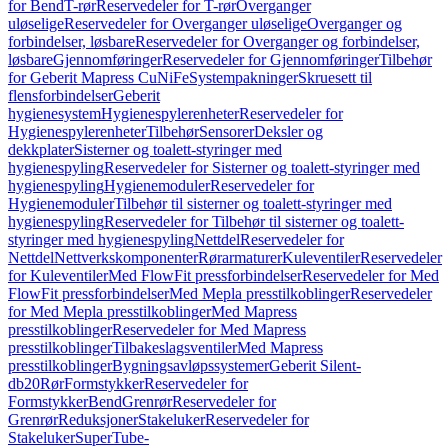
for Bend
T-rør
Reservedeler for T-rør
Overganger
uløselige
Reservedeler for Overganger uløselige
Overganger og
forbindelser, løsbare
Reservedeler for Overganger og forbindelser,
løsbare
Gjennomføringer
Reservedeler for Gjennomføringer
Tilbehør
for Geberit Mapress CuNiFe
Systempakninger
Skruesett til
flensforbindelser
Geberit
hygienesystem
Hygienespylerenheter
Reservedeler for
Hygienespylerenheter
Tilbehør
Sensorer
Deksler og
dekkplater
Sisterner og toalett-styringer med
hygienespyling
Reservedeler for Sisterner og toalett-styringer med
hygienespyling
Hygienemoduler
Reservedeler for
Hygienemoduler
Tilbehør til sisterner og toalett-styringer med
hygienespyling
Reservedeler for Tilbehør til sisterner og toalett-
styringer med hygienespyling
Nettdel
Reservedeler for
Nettdel
Nettverkskomponenter
Rørarmaturer
Kuleventiler
Reservedeler
for Kuleventiler
Med FlowFit pressforbindelser
Reservedeler for Med
FlowFit pressforbindelser
Med Mepla presstilkoblinger
Reservedeler
for Med Mepla presstilkoblinger
Med Mapress
presstilkoblinger
Reservedeler for Med Mapress
presstilkoblinger
Tilbakeslagsventiler
Med Mapress
presstilkoblinger
Bygningsavløpssystemer
Geberit Silent-
db20
Rør
Formstykker
Reservedeler for
Formstykker
Bend
Grenrør
Reservedeler for
Grenrør
Reduksjoner
Stakeluker
Reservedeler for
Stakeluker
SuperTube-