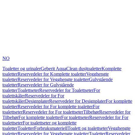
NO
Toaletter og urinaler
Geberit AquaClean dusjtoaletter
Komplette
toaletter
Reservedeler for Komplette toaletter
Vegghengte
toaletter
Reservedeler for Vegghengte toaletter
Gulvstående
toaletter
Reservedeler for Gulvstående
toaletter
Toalettseter
Reservedeler for Toalettseter
For
toalettskåler
Reservedeler for For
toalettskåler
Designplater
Reservedeler for Designplater
For komplette
toaletter
Reservedeler for For komplette toaletter
For
toalettseter
Reservedeler for For toalettseter
Tilbehør
Reservedeler for
Tilbehør
For komplette toaletter
For toalettseter
Reservedeler for For
toalettseter
For toalettseter og komplette
toaletter
Toaletter
Forbruksmateriell
Toalett og toalettseter
Vegghengte
toaletter
Reservedeler for Vegghengte toaletter
Toaletter
Reservedeler