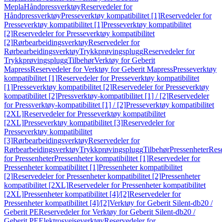
Mepla
Håndpressverktøy
Reservedeler for
Håndpressverktøy
Presseverktøy kompatibilitet [1]
Reservedeler for
Presseverktøy kompatibilitet [1]
Presseverktøy kompatibilitet
[2]
Reservedeler for Presseverktøy kompatibilitet
[2]
Rørbearbeidingsverktøy
Reservedeler for
Rørbearbeidingsverktøy
Trykkprøvingsplugg
Reservedeler for
Trykkprøvingsplugg
Tilbehør
Verktøy for Geberit
Mapress
Reservedeler for Verktøy for Geberit Mapress
Presseverktøy
kompatibilitet [1]
Reservedeler for Presseverktøy kompatibilitet
[1]
Presseverktøy kompatibilitet [2]
Reservedeler for Presseverktøy
kompatibilitet [2]
Pressverktøy-kompatibilitet [1] / [2]
Reservedeler
for Pressverktøy-kompatibilitet [1] / [2]
Presseverktøy kompatibilitet
[2XL]
Reservedeler for Presseverktøy kompatibilitet
[2XL]
Presseverktøy kompatibilitet [3]
Reservedeler for
Presseverktøy kompatibilitet
[3]
Rørbearbeidingsverktøy
Reservedeler for
Rørbearbeidingsverktøy
Trykkprøvingsplugg
Tilbehør
Pressenheter
Res
for Pressenheter
Pressenheter kompatibilitet [1]
Reservedeler for
Pressenheter kompatibilitet [1]
Pressenheter kompatibilitet
[2]
Reservedeler for Pressenheter kompatibilitet [2]
Pressenheter
kompatibilitet [2XL]
Reservedeler for Pressenheter kompatibilitet
[2XL]
Pressenheter kompatibilitet [4]/[2]
Reservedeler for
Pressenheter kompatibilitet [4]/[2]
Verktøy for Geberit Silent-db20 /
Geberit PE
Reservedeler for Verktøy for Geberit Silent-db20 /
Geberit PE
Elektrosveiseverktøy
Reservedeler for