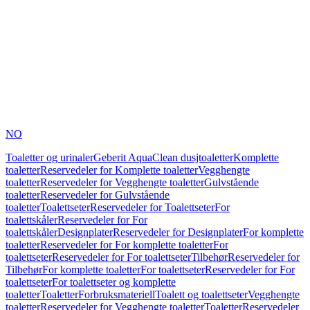
NO
Toaletter og urinaler
Geberit AquaClean dusjtoaletter
Komplette
toaletter
Reservedeler for Komplette toaletter
Vegghengte
toaletter
Reservedeler for Vegghengte toaletter
Gulvstående
toaletter
Reservedeler for Gulvstående
toaletter
Toalettseter
Reservedeler for Toalettseter
For
toalettskåler
Reservedeler for For
toalettskåler
Designplater
Reservedeler for Designplater
For komplette
toaletter
Reservedeler for For komplette toaletter
For
toalettseter
Reservedeler for For toalettseter
Tilbehør
Reservedeler for
Tilbehør
For komplette toaletter
For toalettseter
Reservedeler for For
toalettseter
For toalettseter og komplette
toaletter
Toaletter
Forbruksmateriell
Toalett og toalettseter
Vegghengte
toaletter
Reservedeler for Vegghengte toaletter
Toaletter
Reservedeler