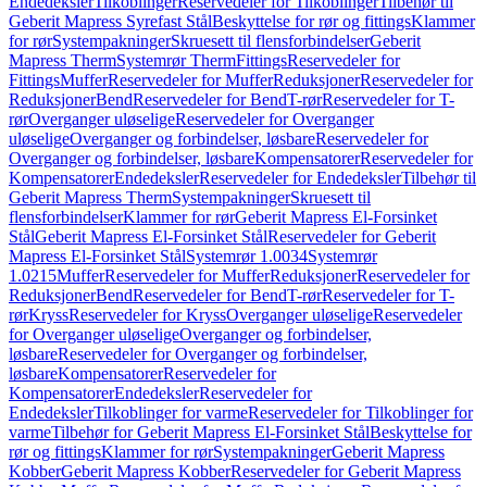
Endedeksler
Tilkoblinger
Reservedeler for Tilkoblinger
Tilbehør til
Geberit Mapress Syrefast Stål
Beskyttelse for rør og fittings
Klammer
for rør
Systempakninger
Skruesett til flensforbindelser
Geberit
Mapress Therm
Systemrør Therm
Fittings
Reservedeler for
Fittings
Muffer
Reservedeler for Muffer
Reduksjoner
Reservedeler for
Reduksjoner
Bend
Reservedeler for Bend
T-rør
Reservedeler for T-
rør
Overganger uløselige
Reservedeler for Overganger
uløselige
Overganger og forbindelser, løsbare
Reservedeler for
Overganger og forbindelser, løsbare
Kompensatorer
Reservedeler for
Kompensatorer
Endedeksler
Reservedeler for Endedeksler
Tilbehør til
Geberit Mapress Therm
Systempakninger
Skruesett til
flensforbindelser
Klammer for rør
Geberit Mapress El-Forsinket
Stål
Geberit Mapress El-Forsinket Stål
Reservedeler for Geberit
Mapress El-Forsinket Stål
Systemrør 1.0034
Systemrør
1.0215
Muffer
Reservedeler for Muffer
Reduksjoner
Reservedeler for
Reduksjoner
Bend
Reservedeler for Bend
T-rør
Reservedeler for T-
rør
Kryss
Reservedeler for Kryss
Overganger uløselige
Reservedeler
for Overganger uløselige
Overganger og forbindelser,
løsbare
Reservedeler for Overganger og forbindelser,
løsbare
Kompensatorer
Reservedeler for
Kompensatorer
Endedeksler
Reservedeler for
Endedeksler
Tilkoblinger for varme
Reservedeler for Tilkoblinger for
varme
Tilbehør for Geberit Mapress El-Forsinket Stål
Beskyttelse for
rør og fittings
Klammer for rør
Systempakninger
Geberit Mapress
Kobber
Geberit Mapress Kobber
Reservedeler for Geberit Mapress