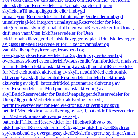
uten skyllekant
Reservedeler for Urinaler, spyledrift, uten
skyllekant
Til utenpåliggende eller innbygd
urinalstyring
Reservedeler for Til utenpåliggende eller innbygd
urinalstyring
Med integrert urinalstyring
Reservedeler for Med
integrert urinalstyring
Urinal, drift uten vann
Reservedeler for Urinal,
drift uten vann
Uten lokk
Reservedeler for Uten
lokk
Urinalskillevegger
Urinalskillevegger av plast
Urinalskillevegger
av glass
Tilbehør
Reservedeler for Tilbehør
Vannlåser og
vannlåstilbehør
Spylerør, spylerørsbend og
overgangsstykker
Reservedeler for Spylerør, spylerørsbend og
overgangsstykker
Festemateriell
Avløpsventiler
Vannfordeler
Urinalstyr
for Innfelt
Med elektronisk aktivering av skyll, nettdrift
Reservedeler
for Med elektronisk aktivering av skyll, nettdrift
Med elektronisk
aktivering av skyll, batteridrift
Reservedeler for Med elektronisk
aktivering av skyll, batteridrift
Med pneumatisk aktivering av
skyll
Reservedeler for Med pneumatisk aktivering av
skyll
Basic
Reservedeler for Basic
Utenpåliggende
Reservedeler for
Utenpåliggende
Med elektronisk aktivering av skyll,
nettdrift
Reservedeler for Med elektronisk aktivering av skyll,
nettdrift
Med elektronisk aktivering av skyll, batteridrift
Reservedeler
for Med elektronisk aktivering av skyll,
batteridrift
Tilbehør
Reservedeler for Tilbehør
Råbygg- og
utskiftingssett
Reservedeler for Råbygg- og utskiftingssett
Spylerør,
spylerørsbend og overgangsstykker
Deksler
Integrerte styringer
Annet