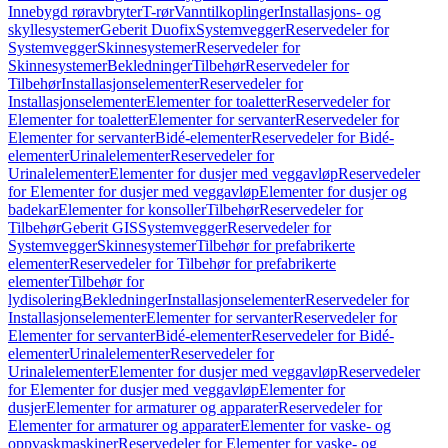
Innebygd røravbryter
T-rør
Vanntilkoplinger
Installasjons- og
skyllesystemer
Geberit Duofix
Systemvegger
Reservedeler for
Systemvegger
Skinnesystemer
Reservedeler for
Skinnesystemer
Bekledninger
Tilbehør
Reservedeler for
Tilbehør
Installasjonselementer
Reservedeler for
Installasjonselementer
Elementer for toaletter
Reservedeler for
Elementer for toaletter
Elementer for servanter
Reservedeler for
Elementer for servanter
Bidé-elementer
Reservedeler for Bidé-
elementer
Urinalelementer
Reservedeler for
Urinalelementer
Elementer for dusjer med veggavløp
Reservedeler
for Elementer for dusjer med veggavløp
Elementer for dusjer og
badekar
Elementer for konsoller
Tilbehør
Reservedeler for
Tilbehør
Geberit GIS
Systemvegger
Reservedeler for
Systemvegger
Skinnesystemer
Tilbehør for prefabrikerte
elementer
Reservedeler for Tilbehør for prefabrikerte
elementer
Tilbehør for
lydisolering
Bekledninger
Installasjonselementer
Reservedeler for
Installasjonselementer
Elementer for servanter
Reservedeler for
Elementer for servanter
Bidé-elementer
Reservedeler for Bidé-
elementer
Urinalelementer
Reservedeler for
Urinalelementer
Elementer for dusjer med veggavløp
Reservedeler
for Elementer for dusjer med veggavløp
Elementer for
dusjer
Elementer for armaturer og apparater
Reservedeler for
Elementer for armaturer og apparater
Elementer for vaske- og
oppvaskmaskiner
Reservedeler for Elementer for vaske- og