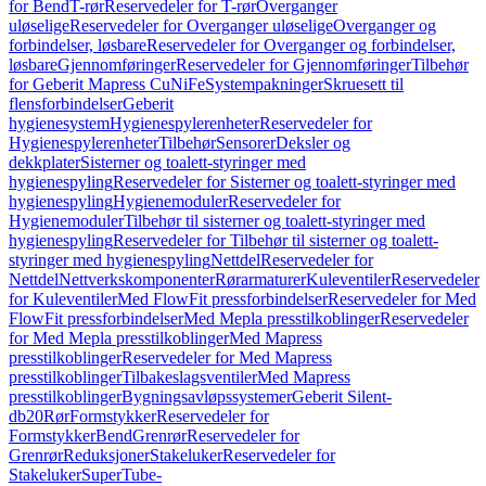
for Bend
T-rør
Reservedeler for T-rør
Overganger
uløselige
Reservedeler for Overganger uløselige
Overganger og
forbindelser, løsbare
Reservedeler for Overganger og forbindelser,
løsbare
Gjennomføringer
Reservedeler for Gjennomføringer
Tilbehør
for Geberit Mapress CuNiFe
Systempakninger
Skruesett til
flensforbindelser
Geberit
hygienesystem
Hygienespylerenheter
Reservedeler for
Hygienespylerenheter
Tilbehør
Sensorer
Deksler og
dekkplater
Sisterner og toalett-styringer med
hygienespyling
Reservedeler for Sisterner og toalett-styringer med
hygienespyling
Hygienemoduler
Reservedeler for
Hygienemoduler
Tilbehør til sisterner og toalett-styringer med
hygienespyling
Reservedeler for Tilbehør til sisterner og toalett-
styringer med hygienespyling
Nettdel
Reservedeler for
Nettdel
Nettverkskomponenter
Rørarmaturer
Kuleventiler
Reservedeler
for Kuleventiler
Med FlowFit pressforbindelser
Reservedeler for Med
FlowFit pressforbindelser
Med Mepla presstilkoblinger
Reservedeler
for Med Mepla presstilkoblinger
Med Mapress
presstilkoblinger
Reservedeler for Med Mapress
presstilkoblinger
Tilbakeslagsventiler
Med Mapress
presstilkoblinger
Bygningsavløpssystemer
Geberit Silent-
db20
Rør
Formstykker
Reservedeler for
Formstykker
Bend
Grenrør
Reservedeler for
Grenrør
Reduksjoner
Stakeluker
Reservedeler for
Stakeluker
SuperTube-