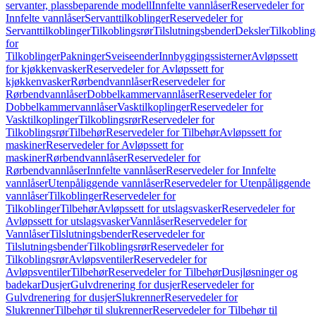
servanter, plassbeparende modell
Innfelte vannlåser
Reservedeler for
Innfelte vannlåser
Servanttilkoblinger
Reservedeler for
Servanttilkoblinger
Tilkoblingsrør
Tilslutningsbender
Deksler
Tilkobling
for
Tilkoblinger
Pakninger
Sveiseender
Innbyggingssisterner
Avløpssett
for kjøkkenvasker
Reservedeler for Avløpssett for
kjøkkenvasker
Rørbendvannlåser
Reservedeler for
Rørbendvannlåser
Dobbelkammervannlåser
Reservedeler for
Dobbelkammervannlåser
Vasktilkoplinger
Reservedeler for
Vasktilkoplinger
Tilkoblingsrør
Reservedeler for
Tilkoblingsrør
Tilbehør
Reservedeler for Tilbehør
Avløpssett for
maskiner
Reservedeler for Avløpssett for
maskiner
Rørbendvannlåser
Reservedeler for
Rørbendvannlåser
Innfelte vannlåser
Reservedeler for Innfelte
vannlåser
Utenpåliggende vannlåser
Reservedeler for Utenpåliggende
vannlåser
Tilkoblinger
Reservedeler for
Tilkoblinger
Tilbehør
Avløpssett for utslagsvasker
Reservedeler for
Avløpssett for utslagsvasker
Vannlåser
Reservedeler for
Vannlåser
Tilslutningsbender
Reservedeler for
Tilslutningsbender
Tilkoblingsrør
Reservedeler for
Tilkoblingsrør
Avløpsventiler
Reservedeler for
Avløpsventiler
Tilbehør
Reservedeler for Tilbehør
Dusjløsninger og
badekar
Dusjer
Gulvdrenering for dusjer
Reservedeler for
Gulvdrenering for dusjer
Slukrenner
Reservedeler for
Slukrenner
Tilbehør til slukrenner
Reservedeler for Tilbehør til