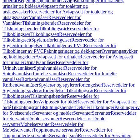
tilbehør
Betjeningshjelpemidler
Avløpstilkoblinger for toaletter,
urinaler og bidéer
Avløpssett for toaletter og
utslagsvasker
Reservedeler for Avløpssett for toaletter og
utslagsvasker
Vannlåser
Reservedeler for
Vannlåser
Tilslutningsbender
Reservedeler for
Tilslutningsbender
Tilkoblingsrør
Reservedeler for
Tilkoblingsrør
Tilkoblingssett
Reservedeler for
Tilkoblingssett
Spylerørforlengelser
Reservedeler for
Spylerørforlengelser
Tilkoblinger av PVC
Reservedeler for
Tilkoblinger av PVC
Pakningsringer og dekkapper
Overgangsstykker
og koblingsdeler
Avløpssett for urinaler
Reservedeler for Avløpssett
for urinaler
Urinalvannlåser
Reservedeler for
Urinalvannlåser
Spiralvannlåser
Reservedeler for
Spiralvannlåser
Innfelte vannlåser
Reservedeler for Innfelte
vannlåser
Rørbendvannlåser
Reservedeler for
Rørbendvannlåser
Spylerør og spylerørforlengelser
Reservedeler for
Spylerør og spylerørforlengelser
Tilkoblingsrør
Reservedeler for
Tilkoblingsrør
Tilslutningsbender
Reservedeler for
Tilslutningsbender
Avløpssett for bidé
Reservedeler for Avløpssett for
bidé
Tilkoblingsrør
Tilslutningsbender
Deksler
Tilkoblinger
Pakninger
Sv
for Sveiseender
Servanter og møbler
Servanter
Servanter
Reservedeler
for Servanter
Doble servanter
Reservedeler for Doble
servanter
Møbelservanter
Reservedeler for
Møbelservanter
Toppmonterte servanter
Reservedeler for
Toppmonterte servanter
Servanter, små
Reservedeler for Servanter,