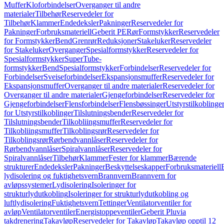
Muffer
Kloforbindelser
Overganger til andre
materialer
Tilbehør
Reservedeler for
Tilbehør
Klammer
Endedeksler
Pakninger
Reservedeler for
Pakninger
Forbruksmateriell
Geberit PE
Rør
Formstykker
Reservedeler
for Formstykker
Bend
Grenrør
Reduksjoner
Stakeluker
Reservedeler
for Stakeluker
Overganger
Spesialformstykker
Reservedeler for
Spesialformstykker
SuperTube-
formstykker
Bend
Spesialformstykker
Forbindelser
Reservedeler for
Forbindelser
Sveiseforbindelser
Ekspansjonsmuffer
Reservedeler for
Ekspansjonsmuffer
Overganger til andre materialer
Reservedeler for
Overganger til andre materialer
Gjengeforbindelser
Reservedeler for
Gjengeforbindelser
Flensforbindelser
Flensbøssinger
Utstyrstilkoblinge
for Utstyrstilkoblinger
Tilslutningsbender
Reservedeler for
Tilslutningsbender
Tilkobliingsmuffer
Reservedeler for
Tilkobliingsmuffer
Tilkoblingsrør
Reservedeler for
Tilkoblingsrør
Rørbendvannlåser
Reservedeler for
Rørbendvannlåser
Spiralvannlåser
Reservedeler for
Spiralvannlåser
Tilbehør
Klammer
Fester for klammer
Bærende
strukturer
Endedeksler
Pakninger
Beskyttelseskapper
Forbruksmateriell
lydisolering og fuktighetsvern
Brannvern
Brannvern for
avløpssystemer
Lydisolering
Isoleringer for
strukturlydutkobling
Isoleringer for strukturlydutkobling og
luftlydisolering
Fuktighetsvern
Tettinger
Ventilatorventiler for
avløp
Ventilatorventiler
Energistoppeventiler
Geberit Pluvia
takdrenering
Takavløp
Reservedeler for Takavløp
Takavløp opptil 12