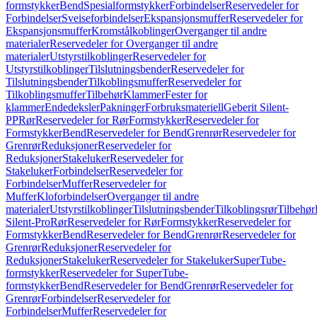
formstykker
Bend
Spesialformstykker
Forbindelser
Reservedeler for
Forbindelser
Sveiseforbindelser
Ekspansjonsmuffer
Reservedeler for
Ekspansjonsmuffer
Kromstålkoblinger
Overganger til andre
materialer
Reservedeler for Overganger til andre
materialer
Utstyrstilkoblinger
Reservedeler for
Utstyrstilkoblinger
Tilslutningsbender
Reservedeler for
Tilslutningsbender
Tilkoblingsmuffer
Reservedeler for
Tilkoblingsmuffer
Tilbehør
Klammer
Fester for
klammer
Endedeksler
Pakninger
Forbruksmateriell
Geberit Silent-
PP
Rør
Reservedeler for Rør
Formstykker
Reservedeler for
Formstykker
Bend
Reservedeler for Bend
Grenrør
Reservedeler for
Grenrør
Reduksjoner
Reservedeler for
Reduksjoner
Stakeluker
Reservedeler for
Stakeluker
Forbindelser
Reservedeler for
Forbindelser
Muffer
Reservedeler for
Muffer
Kloforbindelser
Overganger til andre
materialer
Utstyrstilkoblinger
Tilslutningsbender
Tilkoblingsrør
Tilbehør
Silent-Pro
Rør
Reservedeler for Rør
Formstykker
Reservedeler for
Formstykker
Bend
Reservedeler for Bend
Grenrør
Reservedeler for
Grenrør
Reduksjoner
Reservedeler for
Reduksjoner
Stakeluker
Reservedeler for Stakeluker
SuperTube-
formstykker
Reservedeler for SuperTube-
formstykker
Bend
Reservedeler for Bend
Grenrør
Reservedeler for
Grenrør
Forbindelser
Reservedeler for
Forbindelser
Muffer
Reservedeler for