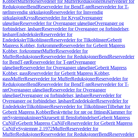
Kobber
Muffer
Reservedeler for Muffer
Reduksjoner
Reservedeler for
Reduksjoner
Bend
Reservedeler for Bend
T-rør
Reservedeler for T-
rør
Innvendig sirkulasjon
Reservedeler for Innvendig
sirkulasjon
Kryss
Reservedeler for Kryss
Overganger
uløselige
Reservedeler for Overganger uløselige
Overganger og
forbindelser, løsbare
Reservedeler for Overganger og forbindelser,
løsbare
Endedeksler
Reservedeler for
Endedeksler
Tilkoblinger
Reservedeler for Tilkoblinger
Geberit
Mapress Kobber, forkrommet
Reservedeler for Geberit Mapress
Kobber, forkrommet
Muffer
Reservedeler for
Muffer
Reduksjoner
Reservedeler for Reduksjoner
Bend
Reservedeler
for Bend
T-rør
Reservedeler for T-rør
Overganger
uløselige
Reservedeler for Overganger uløselige
Geberit Mapress
Kobber, gass
Reservedeler for Geberit Mapress Kobber,
gass
Muffer
Reservedeler for Muffer
Reduksjoner
Reservedeler for
Reduksjoner
Bend
Reservedeler for Bend
T-rør
Reservedeler for T-
rør
Overganger uløselige
Reservedeler for Overganger
uløselige
Overganger og forbindelser, løsbare
Reservedeler for
Overganger og forbindelser, løsbare
Endedeksler
Reservedeler for
Endedeksler
Tilkoblinger
Reservedeler for Tilkoblinger
Tilbehør for
Geberit Mapress Kobber
Beskyttelse for rør og fittings
Klammer for
rør
Systempakninger
Skruesett til flensforbindelser
Geberit Mapress
CuNiFe
Geberit Mapress CuNiFe
Reservedeler for Geberit Mapress
CuNiFe
Systemrør 2.1972
Muffer
Reservedeler for
Muffer
Reduksjoner
Reservedeler for Reduksjoner
Bend
Reservedeler