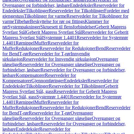
Overganger og forbindelser, løsbare
Endedeksler
Reservedeler for
Endedeksler
Tilkoblinger
Reservedeler for Tilkoblinger
Fordeler med
gjengestuss
Tilkoblinger for varme
Reservedeler for Tilkoblinger for
varme
Tilbehør
Beskyttelse for rør og fittings
Klammer for
rør
Systempakninger
Skruesett til flensforbindelser
Geberit Mapress
Syrefast Stål
Geberit Mapress Syrefast Stål
Reservedeler for Geberit
Mapress Syrefast Stål
Systemrør 1.4401
Reservedeler for Systemrør
1.4401
Rørnippel
Muffer
Reservedeler for
Muffer
Reduksjoner
Reservedeler for Reduksjoner
Bend
Reservedeler
for Bend
T-rør
Reservedeler for T-rør
Innvendig
sirkulasjon
Reservedeler for Innvendig sirkulasjon
Overganger
uløselige
Reservedeler for Overganger uløselige
Overganger og
forbindelser, løsbare
Reservedeler for Overganger og forbindelser,
løsbare
Kompensatorer
Reservedeler for
Kompensatorer
Gjennomføringer
Endedeksler
Reservedeler for
Endedeksler
Tilkoblinger
Reservedeler for Tilkoblinger
Geberit
Mapress Syrefast Stål, gass
Reservedeler for Geberit Mapress
Syrefast Stål, gass
Systemrør 1.4401
Reservedeler for Systemrør
1.4401
Rørnippel
Muffer
Reservedeler for
Muffer
Reduksjoner
Reservedeler for Reduksjoner
Bend
Reservedeler
for Bend
T-rør
Reservedeler for T-rør
Overganger
uløselige
Reservedeler for Overganger uløselige
Overganger og
forbindelser, løsbare
Reservedeler for Overganger og forbindelser,
løsbare
Endedeksler
Reservedeler for