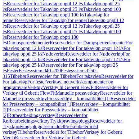
l/s
Reservedeler for Takavløp opptil 12 l/s
Takavløp opptil 25
l/s
Reservedeler for Takavløp opptil 25 l/s
Takavløp oppti 100
l/s
Reservedeler for Takavløp oppti 100 l/s
Takavløp for
renner
Reservedeler for Takavløp for renner
Takavløp opptil 12
l/s
Reservedeler for Takavløp opptil 12 l/s
Takavløp opptil 25
l/s
Reservedeler for Takavløp opptil 25 l/s
Takavløp oppti 100
l/s
Reservedeler for Takavløp oppti 100
l/s
Dampsperreelementer
Reservedeler for Dampsperreelementer
For
takavløp oppti 12 l/s
Reservedeler for For takavløp oppti 12 l/s
For
takavløp oppti 25 l/s
Nødoverløp
Reservedeler for Nødoverløp
For
takavløp oppti 12 l/s
Reservedeler for For takavløp oppti 12 l/s
For
takavløp oppti 25 l/s
Reservedeler for For takavløp oppti 25
l/s
Fester
Festesystem d40–200
Festesystem d250–
315
Tilbehør
Reservedeler for Tilbehør
For takavløp
Reservedeler for
For takavløp
For fester
Verktøy, nettverkskomponenter og
programvare
Verktøy
Verktøy til Geberit FlowFit
Reservedeler for
Verktøy til Geberit FlowFit
Manuelle pressverktøy
Reservedeler for
Manuelle pressverktøy
Pressverktøy – kompatibilitet [1]
Reservedeler
for Pressverktøy – kompatibilitet [1]
Pressverktøy – kompatibilitet
[2]
Reservedeler for Pressverktøy – kompatibilitet
[2]
Rørbearbeidingsverktøy
Reservedeler for
Rørbearbeidingsverktøy
Trykkprøvingsplugg
Reservedeler for
Trykkprøvingsplugg
Testmiddel
Pressenheter med
verktøy
Tilbehør
Reservedeler for Tilbehør
Verktøy for Geberit
Mepla
Reservedeler for Verktøy for Geberit