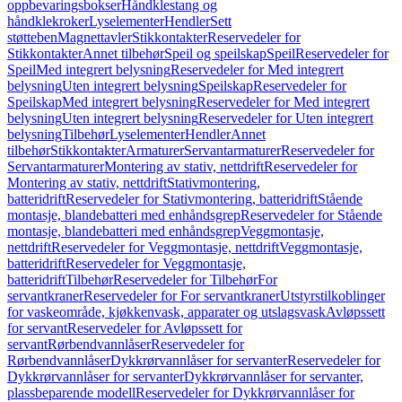
oppbevaringsbokser
Håndklestang og
håndklekroker
Lyselementer
Hendler
Sett
støtteben
Magnettavler
Stikkontakter
Reservedeler for
Stikkontakter
Annet tilbehør
Speil og speilskap
Speil
Reservedeler for
Speil
Med integrert belysning
Reservedeler for Med integrert
belysning
Uten integrert belysning
Speilskap
Reservedeler for
Speilskap
Med integrert belysning
Reservedeler for Med integrert
belysning
Uten integrert belysning
Reservedeler for Uten integrert
belysning
Tilbehør
Lyselementer
Hendler
Annet
tilbehør
Stikkontakter
Armaturer
Servantarmaturer
Reservedeler for
Servantarmaturer
Montering av stativ, nettdrift
Reservedeler for
Montering av stativ, nettdrift
Stativmontering,
batteridrift
Reservedeler for Stativmontering, batteridrift
Stående
montasje, blandebatteri med enhåndsgrep
Reservedeler for Stående
montasje, blandebatteri med enhåndsgrep
Veggmontasje,
nettdrift
Reservedeler for Veggmontasje, nettdrift
Veggmontasje,
batteridrift
Reservedeler for Veggmontasje,
batteridrift
Tilbehør
Reservedeler for Tilbehør
For
servantkraner
Reservedeler for For servantkraner
Utstyrstilkoblinger
for vaskeområde, kjøkkenvask, apparater og utslagsvask
Avløpssett
for servant
Reservedeler for Avløpssett for
servant
Rørbendvannlåser
Reservedeler for
Rørbendvannlåser
Dykkrørvannlåser for servanter
Reservedeler for
Dykkrørvannlåser for servanter
Dykkrørvannlåser for servanter,
plassbeparende modell
Reservedeler for Dykkrørvannlåser for