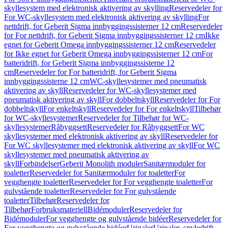
skyllesystem med elektronisk aktivering av skylling
Reservedeler for
For WC-skyllesystem med elektronisk aktivering av skylling
For
nettdrift, for Geberit Sigma innbyggingssisterner 12 cm
Reservedeler
for For nettdrift, for Geberit Sigma innbyggingssisterner 12 cm
Ikke
egnet for Geberit Omega innbyggingssisterner 12 cm
Reservedeler
for Ikke egnet for Geberit Omega innbyggingssisterner 12 cm
For
batteridrift, for Geberit Sigma innbyggingssisterne 12
cm
Reservedeler for For batteridrift, for Geberit Sigma
innbyggingssisterne 12 cm
WC-skyllesystemer med pneumatisk
aktivering av skyll
Reservedeler for WC-skyllesystemer med
pneumatisk aktivering av skyll
For dobbeltskyll
Reservedeler for For
dobbeltskyll
For enkeltskyll
Reservedeler for For enkeltskyll
Tilbehør
for WC-skyllesystemer
Reservedeler for Tilbehør for WC-
skyllesystemer
Råbyggsett
Reservedeler for Råbyggsett
For WC
skyllesystemer med elektronisk aktivering av skyll
Reservedeler for
For WC skyllesystemer med elektronisk aktivering av skyll
For WC
skyllesystemer med pneumatisk aktivering av
skyll
Forbindelser
Geberit Monolith moduler
Sanitærmoduler for
toaletter
Reservedeler for Sanitærmoduler for toaletter
For
vegghengte toaletter
Reservedeler for For vegghengte toaletter
For
gulvstående toaletter
Reservedeler for For gulvstående
toaletter
Tilbehør
Reservedeler for
Tilbehør
Forbruksmateriell
Bidémoduler
Reservedeler for
Bidémoduler
For vegghengte og gulvstående bidéer
Reservedeler for
For vegghengte og gulvstående bidéer
Urinaler
Urinaler, spyledrift,