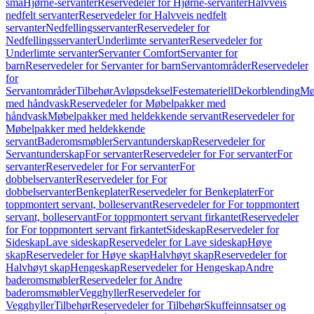
små
Hjørne-servanter
Reservedeler for Hjørne-servanter
Halvveis
nedfelt servanter
Reservedeler for Halvveis nedfelt
servanter
Nedfellingsservanter
Reservedeler for
Nedfellingsservanter
Underlimte servanter
Reservedeler for
Underlimte servanter
Servanter Comfort
Servanter for
barn
Reservedeler for Servanter for barn
Servantområder
Reservedeler
for
Servantområder
Tilbehør
Avløpsdeksel
Festemateriell
Dekorblending
Mø
med håndvask
Reservedeler for Møbelpakker med
håndvask
Møbelpakker med heldekkende servant
Reservedeler for
Møbelpakker med heldekkende
servant
Baderomsmøbler
Servantunderskap
Reservedeler for
Servantunderskap
For servanter
Reservedeler for For servanter
For
servanter
Reservedeler for For servanter
For
dobbelservanter
Reservedeler for For
dobbelservanter
Benkeplater
Reservedeler for Benkeplater
For
toppmontert servant, bolleservant
Reservedeler for For toppmontert
servant, bolleservant
For toppmontert servant firkantet
Reservedeler
for For toppmontert servant firkantet
Sideskap
Reservedeler for
Sideskap
Lave sideskap
Reservedeler for Lave sideskap
Høye
skap
Reservedeler for Høye skap
Halvhøyt skap
Reservedeler for
Halvhøyt skap
Hengeskap
Reservedeler for Hengeskap
Andre
baderomsmøbler
Reservedeler for Andre
baderomsmøbler
Vegghyller
Reservedeler for
Vegghyller
Tilbehør
Reservedeler for Tilbehør
Skuffeinnsatser og