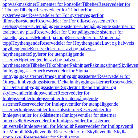
oppvaskmaskiner
Elementer for konsoller
Tilbehør
Reservedeler for
Tilbehør
Tilbehør
Reservedeler for Tilbehør
For
systemvegger
Reservedeler for For systemvegger
For
tilførselssystemer
Reservedeler for For tilførselssystemer
For
avløpssystemer
Utenpåliggende sisterner
Utenpåliggende sisterner for
toaletter, av plast
Reservedeler for Utenpåliggende sisterner for
toaletter, av plast
Montert på topp
Reservedeler for Montert på
topp
Høythengende
Reservedeler for Høythengende
Lavt og halvveis
høythengende
Reservedeler for Lavt og halvveis
høythengende
Spylerør for utenpåliggende
sisterner
Høythengende
Lavt og halvveis
høythengende
Tilbehør
Tilkoblinger
Pakninger
Pakningsringer
Skylleven
innbyggingssisterner
Reservedeler for Sigma
innbyggingssisterner
Omega innbyggingssisterner
Reservedeler for
Omega innbyggingssisterner
Delta innbyggingssisterner
Reservedeler
for Delta innbyggingssisterner
Spylerør
Tilbehør
Innløps- og
skylleventiler
Innløpsventiler
Reservedeler for
Innløpsventiler
Innløpsventiler for utenpåliggende
sisterner
Reservedeler for Innløpsventiler for utenpåliggende
sisterner
Innløpsventiler for skålsisterner
Reservedeler for
Innløpsventiler for skålsisterner
Innløpsventiler for sisterner
universelle
Reservedeler for Innløpsventiler for sisterner
universelle
Innløpsventil for Monolith
Reservedeler for Innløpsventil
for Monolith
Skylleventiler
Reservedeler for Skylleventiler
Skyll-
stopp-skyll
Reservedeler for Skyll-stopp-