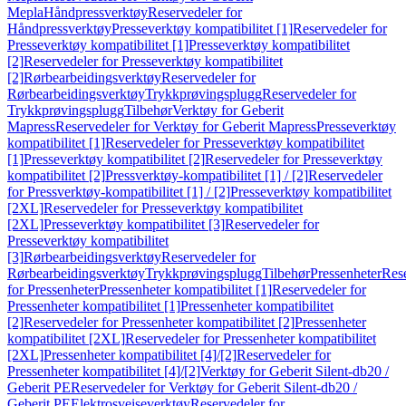
Mepla
Håndpressverktøy
Reservedeler for
Håndpressverktøy
Presseverktøy kompatibilitet [1]
Reservedeler for
Presseverktøy kompatibilitet [1]
Presseverktøy kompatibilitet
[2]
Reservedeler for Presseverktøy kompatibilitet
[2]
Rørbearbeidingsverktøy
Reservedeler for
Rørbearbeidingsverktøy
Trykkprøvingsplugg
Reservedeler for
Trykkprøvingsplugg
Tilbehør
Verktøy for Geberit
Mapress
Reservedeler for Verktøy for Geberit Mapress
Presseverktøy
kompatibilitet [1]
Reservedeler for Presseverktøy kompatibilitet
[1]
Presseverktøy kompatibilitet [2]
Reservedeler for Presseverktøy
kompatibilitet [2]
Pressverktøy-kompatibilitet [1] / [2]
Reservedeler
for Pressverktøy-kompatibilitet [1] / [2]
Presseverktøy kompatibilitet
[2XL]
Reservedeler for Presseverktøy kompatibilitet
[2XL]
Presseverktøy kompatibilitet [3]
Reservedeler for
Presseverktøy kompatibilitet
[3]
Rørbearbeidingsverktøy
Reservedeler for
Rørbearbeidingsverktøy
Trykkprøvingsplugg
Tilbehør
Pressenheter
Res
for Pressenheter
Pressenheter kompatibilitet [1]
Reservedeler for
Pressenheter kompatibilitet [1]
Pressenheter kompatibilitet
[2]
Reservedeler for Pressenheter kompatibilitet [2]
Pressenheter
kompatibilitet [2XL]
Reservedeler for Pressenheter kompatibilitet
[2XL]
Pressenheter kompatibilitet [4]/[2]
Reservedeler for
Pressenheter kompatibilitet [4]/[2]
Verktøy for Geberit Silent-db20 /
Geberit PE
Reservedeler for Verktøy for Geberit Silent-db20 /
Geberit PE
Elektrosveiseverktøy
Reservedeler for