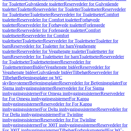
for Toaletter
Gulvstående toaletter
Reservedeler for Gulvstående
toaletter
Toaletter
Reservedeler for Toaletter
Toalettseter
Reservedeler
for Toalettseter
Toalettseter
Reservedeler for Toalettseter
Comfort
toaletter
Reservedeler for Comfort toaletter
Forhøyede
toaletter
Reservedeler for Forhøyede toaletter
Forlengede
toaletter
Reservedeler for Forlengede toaletter
Comfort
toalettseter
Reservedeler for Comfort
toalettseter
Toalettseter
Reservedeler for Toalettseter
Toaletter for
barn
Reservedeler for Toaletter for barn
Vegghengte
toaletter
Reservedeler for Vegghengte toaletter
Toalettseter for
barn
Reservedeler for Toalettseter for barn
Toalettseter
Reservedeler
for Toalettseter
Toalettseteringer
Reservedeler for
Toalettseteringer
Bidéer
Vegghengte bidéer
Reservedeler for
Vegghengte bidéer
Gulvstående bidéer
Tilbehør
Reservedeler for
Tilbehør
Betjeningsplater og WC
skyllesystemer
Betjeningsplater
Reservedeler for Betjeningsplater
For
Sigma innbyggingssisterner
Reservedeler for For Sigma
innbyggingssisterner
For Omega innbyggingssisterner
Reservedeler
for For Omega innbyggingssisterner
For Kappa
innbyggingssisterner
Reservedeler for For Kappa
innbyggingssisterner
For Delta innbyggingssisterner
Reservedeler for
For Delta innbyggingssisterner
For Twinline
innbyggingssisterner
Reservedeler for For Twinline
innbyggingssisterner
For 300T innbyggingssisterner
Reservedeler for
For 300T innbyggingssisterner
Tilbehør
Forbruksmateriell
For WC-