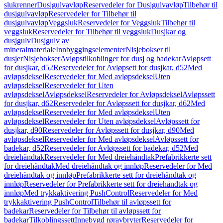
slukrenner
Dusjgulvavløp
Reservedeler for Dusjgulvavløp
Tilbehør til
dusjgulvavløp
Reservedeler for Tilbehør til
dusjgulvavløp
Veggsluk
Reservedeler for Veggsluk
Tilbehør til
veggsluk
Reservedeler for Tilbehør til veggsluk
Dusjkar og
dusjgulv
Dusjgulv av
mineralmateriale
Innbyggingselementer
Nisjebokser til
dusjer
Nisjebokser
Avløpstilkoblinger for dusj og badekar
Avløpsett
for dusjkar, d52
Reservedeler for Avløpsett for dusjkar, d52
Med
avløpsdeksel
Reservedeler for Med avløpsdeksel
Uten
avløpsdeksel
Reservedeler for Uten
avløpsdeksel
Avløpsdeksel
Reservedeler for Avløpsdeksel
Avløpssett
for dusjkar, d62
Reservedeler for Avløpssett for dusjkar, d62
Med
avløpsdeksel
Reservedeler for Med avløpsdeksel
Uten
avløpsdeksel
Reservedeler for Uten avløpsdeksel
Avløpssett for
dusjkar, d90
Reservedeler for Avløpssett for dusjkar, d90
Med
avløpsdeksel
Reservedeler for Med avløpsdeksel
Avløpssett for
badekar, d52
Reservedeler for Avløpssett for badekar, d52
Med
dreiehåndtak
Reservedeler for Med dreiehåndtak
Prefabrikkerte sett
for dreiehåndtak
Med dreiehåndtak og innløp
Reservedeler for Med
dreiehåndtak og innløp
Prefabrikkerte sett for dreiehåndtak og
innløp
Reservedeler for Prefabrikkerte sett for dreiehåndtak og
innløp
Med trykkaktivering PushControl
Reservedeler for Med
trykkaktivering PushControl
Tilbehør til avløpssett for
badekar
Reservedeler for Tilbehør til avløpssett for
badekar
Tilkoblingssett
Innebygd røravbryter
Reservedeler for