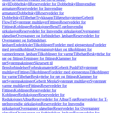
skyll
Dobbeltskyll
Reservedeler for Dobbeltskyll
Innvendige
armaturer
Reservedeler for Innvendige
armaturer
Dobbeltskyll
Reservedeler for
Dobbeltskyll
Tilbehør
Trykknapp
Tilførselssystemer
Geberit
FlowFit
Systemrør multilayer
Fittings
Reservedeler for
Fittings
Koblinger
Reduksjoner
Bend
T-rør
Innvendig
sirkulasjon
Reservedeler for Innvendig sirkulasjon
Overganger
uløselige
Overganger og forbindelser, løsbare
Reservedeler for
Overganger og forbindelser,
løsbare
Endedeksler
Tilkoblinger
Fordeler med gjengestuss
Fordeler
med presstilkobling
Overgangsstykker og tilkoblinger for
varmeelement, løsbare
Tilkoblinger for varme
Tilbehør
Beskyttelse for
rør og fittings
Tetninger for fittings
Klammer for
rør
Systempakninger
Skruesett til
flensforbindelser
Forbruksmateriell
Geberit PushFit
Systemrør
multilayer
Fittings
Tilkoblinger
Fordeler med gjengestuss
Tilkoblinger
for varme
Tilbehør
Beskyttelse for rør og fittings
Klammer for
rør
Systempakninger
Geberit Mepla
Systemrør multilayer
Systemrør
varme multilayer
Fittings
Reservedeler for
Fittings
Koblinger
Reservedeler for
Koblinger
Reduksjoner
Reservedeler for
Reduksjoner
Albue
Reservedeler for Albue
T-rør
Reservedeler for T-
rør
Innvendig sirkulasjon
Reservedeler for Innvendig
sirkulasjon
Overganger uløselige
Reservedeler for Overganger
uløselige
Overganger og forbindelser, løsbare
Reservedeler for