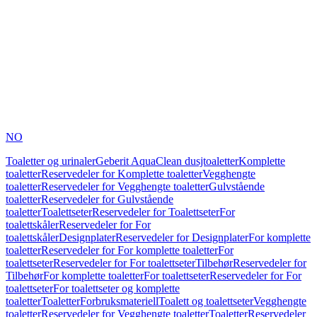
NO
Toaletter og urinaler
Geberit AquaClean dusjtoaletter
Komplette
toaletter
Reservedeler for Komplette toaletter
Vegghengte
toaletter
Reservedeler for Vegghengte toaletter
Gulvstående
toaletter
Reservedeler for Gulvstående
toaletter
Toalettseter
Reservedeler for Toalettseter
For
toalettskåler
Reservedeler for For
toalettskåler
Designplater
Reservedeler for Designplater
For komplette
toaletter
Reservedeler for For komplette toaletter
For
toalettseter
Reservedeler for For toalettseter
Tilbehør
Reservedeler for
Tilbehør
For komplette toaletter
For toalettseter
Reservedeler for For
toalettseter
For toalettseter og komplette
toaletter
Toaletter
Forbruksmateriell
Toalett og toalettseter
Vegghengte
toaletter
Reservedeler for Vegghengte toaletter
Toaletter
Reservedeler