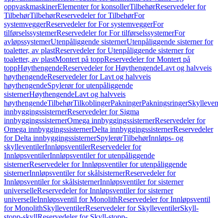
oppvaskmaskiner
Elementer for konsoller
Tilbehør
Reservedeler for
Tilbehør
Tilbehør
Reservedeler for Tilbehør
For
systemvegger
Reservedeler for For systemvegger
For
tilførselssystemer
Reservedeler for For tilførselssystemer
For
avløpssystemer
Utenpåliggende sisterner
Utenpåliggende sisterner for
toaletter, av plast
Reservedeler for Utenpåliggende sisterner for
toaletter, av plast
Montert på topp
Reservedeler for Montert på
topp
Høythengende
Reservedeler for Høythengende
Lavt og halvveis
høythengende
Reservedeler for Lavt og halvveis
høythengende
Spylerør for utenpåliggende
sisterner
Høythengende
Lavt og halvveis
høythengende
Tilbehør
Tilkoblinger
Pakninger
Pakningsringer
Skylleven
innbyggingssisterner
Reservedeler for Sigma
innbyggingssisterner
Omega innbyggingssisterner
Reservedeler for
Omega innbyggingssisterner
Delta innbyggingssisterner
Reservedeler
for Delta innbyggingssisterner
Spylerør
Tilbehør
Innløps- og
skylleventiler
Innløpsventiler
Reservedeler for
Innløpsventiler
Innløpsventiler for utenpåliggende
sisterner
Reservedeler for Innløpsventiler for utenpåliggende
sisterner
Innløpsventiler for skålsisterner
Reservedeler for
Innløpsventiler for skålsisterner
Innløpsventiler for sisterner
universelle
Reservedeler for Innløpsventiler for sisterner
universelle
Innløpsventil for Monolith
Reservedeler for Innløpsventil
for Monolith
Skylleventiler
Reservedeler for Skylleventiler
Skyll-
stopp-skyll
Reservedeler for Skyll-stopp-