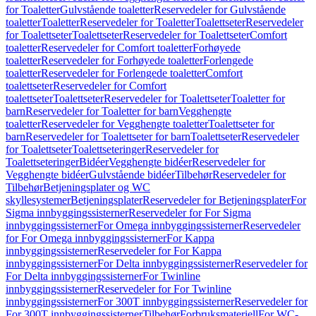
for Toaletter
Gulvstående toaletter
Reservedeler for Gulvstående
toaletter
Toaletter
Reservedeler for Toaletter
Toalettseter
Reservedeler
for Toalettseter
Toalettseter
Reservedeler for Toalettseter
Comfort
toaletter
Reservedeler for Comfort toaletter
Forhøyede
toaletter
Reservedeler for Forhøyede toaletter
Forlengede
toaletter
Reservedeler for Forlengede toaletter
Comfort
toalettseter
Reservedeler for Comfort
toalettseter
Toalettseter
Reservedeler for Toalettseter
Toaletter for
barn
Reservedeler for Toaletter for barn
Vegghengte
toaletter
Reservedeler for Vegghengte toaletter
Toalettseter for
barn
Reservedeler for Toalettseter for barn
Toalettseter
Reservedeler
for Toalettseter
Toalettseteringer
Reservedeler for
Toalettseteringer
Bidéer
Vegghengte bidéer
Reservedeler for
Vegghengte bidéer
Gulvstående bidéer
Tilbehør
Reservedeler for
Tilbehør
Betjeningsplater og WC
skyllesystemer
Betjeningsplater
Reservedeler for Betjeningsplater
For
Sigma innbyggingssisterner
Reservedeler for For Sigma
innbyggingssisterner
For Omega innbyggingssisterner
Reservedeler
for For Omega innbyggingssisterner
For Kappa
innbyggingssisterner
Reservedeler for For Kappa
innbyggingssisterner
For Delta innbyggingssisterner
Reservedeler for
For Delta innbyggingssisterner
For Twinline
innbyggingssisterner
Reservedeler for For Twinline
innbyggingssisterner
For 300T innbyggingssisterner
Reservedeler for
For 300T innbyggingssisterner
Tilbehør
Forbruksmateriell
For WC-