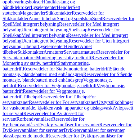
oppbevaringsbokser
Håndklestang og
håndklekroker
Lyselementer
Hendler
Sett
støtteben
Magnettavler
Stikkontakter
Reservedeler for
Stikkontakter
Annet tilbehør
Speil og speilskap
Speil
Reservedeler for
Speil
Med integrert belysning
Reservedeler for Med integrert
belysning
Uten integrert belysning
Speilskap
Reservedeler for
Speilskap
Med integrert belysning
Reservedeler for Med integrert
belysning
Uten integrert belysning
Reservedeler for Uten integrert
belysning
Tilbehør
Lyselementer
Hendler
Annet
tilbehør
Stikkontakter
Armaturer
Servantarmaturer
Reservedeler for
Servantarmaturer
Montering av stativ, nettdrift
Reservedeler for
Montering av stativ, nettdrift
Stativmontering,
batteridrift
Reservedeler for Stativmontering, batteridrift
Stående
montasje, blandebatteri med enhåndsgrep
Reservedeler for Stående
montasje, blandebatteri med enhåndsgrep
Veggmontasje,
nettdrift
Reservedeler for Veggmontasje, nettdrift
Veggmontasje,
batteridrift
Reservedeler for Veggmontasje,
batteridrift
Tilbehør
Reservedeler for Tilbehør
For
servantkraner
Reservedeler for For servantkraner
Utstyrstilkoblinger
for vaskeområde, kjøkkenvask, apparater og utslagsvask
Avløpssett
for servant
Reservedeler for Avløpssett for
servant
Rørbendvannlåser
Reservedeler for
Rørbendvannlåser
Dykkrørvannlåser for servanter
Reservedeler for
Dykkrørvannlåser for servanter
Dykkrørvannlåser for servanter,
plassbeparende modell
Reservedeler for Dykkrørvannlåser for