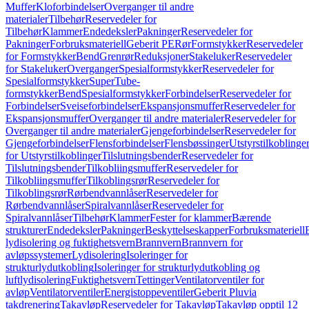
Muffer
Kloforbindelser
Overganger til andre
materialer
Tilbehør
Reservedeler for
Tilbehør
Klammer
Endedeksler
Pakninger
Reservedeler for
Pakninger
Forbruksmateriell
Geberit PE
Rør
Formstykker
Reservedeler
for Formstykker
Bend
Grenrør
Reduksjoner
Stakeluker
Reservedeler
for Stakeluker
Overganger
Spesialformstykker
Reservedeler for
Spesialformstykker
SuperTube-
formstykker
Bend
Spesialformstykker
Forbindelser
Reservedeler for
Forbindelser
Sveiseforbindelser
Ekspansjonsmuffer
Reservedeler for
Ekspansjonsmuffer
Overganger til andre materialer
Reservedeler for
Overganger til andre materialer
Gjengeforbindelser
Reservedeler for
Gjengeforbindelser
Flensforbindelser
Flensbøssinger
Utstyrstilkoblinge
for Utstyrstilkoblinger
Tilslutningsbender
Reservedeler for
Tilslutningsbender
Tilkobliingsmuffer
Reservedeler for
Tilkobliingsmuffer
Tilkoblingsrør
Reservedeler for
Tilkoblingsrør
Rørbendvannlåser
Reservedeler for
Rørbendvannlåser
Spiralvannlåser
Reservedeler for
Spiralvannlåser
Tilbehør
Klammer
Fester for klammer
Bærende
strukturer
Endedeksler
Pakninger
Beskyttelseskapper
Forbruksmateriell
lydisolering og fuktighetsvern
Brannvern
Brannvern for
avløpssystemer
Lydisolering
Isoleringer for
strukturlydutkobling
Isoleringer for strukturlydutkobling og
luftlydisolering
Fuktighetsvern
Tettinger
Ventilatorventiler for
avløp
Ventilatorventiler
Energistoppeventiler
Geberit Pluvia
takdrenering
Takavløp
Reservedeler for Takavløp
Takavløp opptil 12