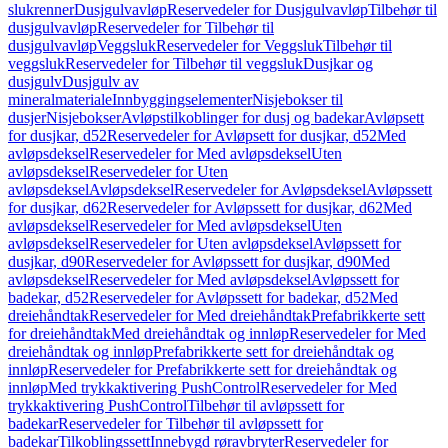
slukrenner
Dusjgulvavløp
Reservedeler for Dusjgulvavløp
Tilbehør til
dusjgulvavløp
Reservedeler for Tilbehør til
dusjgulvavløp
Veggsluk
Reservedeler for Veggsluk
Tilbehør til
veggsluk
Reservedeler for Tilbehør til veggsluk
Dusjkar og
dusjgulv
Dusjgulv av
mineralmateriale
Innbyggingselementer
Nisjebokser til
dusjer
Nisjebokser
Avløpstilkoblinger for dusj og badekar
Avløpsett
for dusjkar, d52
Reservedeler for Avløpsett for dusjkar, d52
Med
avløpsdeksel
Reservedeler for Med avløpsdeksel
Uten
avløpsdeksel
Reservedeler for Uten
avløpsdeksel
Avløpsdeksel
Reservedeler for Avløpsdeksel
Avløpssett
for dusjkar, d62
Reservedeler for Avløpssett for dusjkar, d62
Med
avløpsdeksel
Reservedeler for Med avløpsdeksel
Uten
avløpsdeksel
Reservedeler for Uten avløpsdeksel
Avløpssett for
dusjkar, d90
Reservedeler for Avløpssett for dusjkar, d90
Med
avløpsdeksel
Reservedeler for Med avløpsdeksel
Avløpssett for
badekar, d52
Reservedeler for Avløpssett for badekar, d52
Med
dreiehåndtak
Reservedeler for Med dreiehåndtak
Prefabrikkerte sett
for dreiehåndtak
Med dreiehåndtak og innløp
Reservedeler for Med
dreiehåndtak og innløp
Prefabrikkerte sett for dreiehåndtak og
innløp
Reservedeler for Prefabrikkerte sett for dreiehåndtak og
innløp
Med trykkaktivering PushControl
Reservedeler for Med
trykkaktivering PushControl
Tilbehør til avløpssett for
badekar
Reservedeler for Tilbehør til avløpssett for
badekar
Tilkoblingssett
Innebygd røravbryter
Reservedeler for