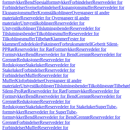
formstykker
Bend
Spesialformstykker
Forbindelser
Reservedeler for
Forbindelser
Sveiseforbindelser
Ekspansjonsmuffer
Reservedeler for
Ekspansjonsmuffer
Kromstålkoblinger
Overganger til andre
materialer
Reservedeler for Overganger til andre
materialer
Utstyrstilkoblinger
Reservedeler for
Utstyrstilkoblinger
Tilslutningsbender
Reservedeler for
Tilslutningsbender
Tilkoblingsmuffer
Reservedeler for
Tilkoblingsmuffer
Tilbehør
Klammer
Fester for
klammer
Endedeksler
Pakninger
Forbruksmateriell
Geberit Silent-
PP
Rør
Reservedeler for Rør
Formstykker
Reservedeler for
Formstykker
Bend
Reservedeler for Bend
Grenrør
Reservedeler for
Grenrør
Reduksjoner
Reservedeler for
Reduksjoner
Stakeluker
Reservedeler for
Stakeluker
Forbindelser
Reservedeler for
Forbindelser
Muffer
Reservedeler for
Muffer
Kloforbindelser
Overganger til andre
materialer
Utstyrstilkoblinger
Tilslutningsbender
Tilkoblingsrør
Tilbehør
Silent-Pro
Rør
Reservedeler for Rør
Formstykker
Reservedeler for
Formstykker
Bend
Reservedeler for Bend
Grenrør
Reservedeler for
Grenrør
Reduksjoner
Reservedeler for
Reduksjoner
Stakeluker
Reservedeler for Stakeluker
SuperTube-
formstykker
Reservedeler for SuperTube-
formstykker
Bend
Reservedeler for Bend
Grenrør
Reservedeler for
Grenrør
Forbindelser
Reservedeler for
Forbindelser
Muffer
Reservedeler for