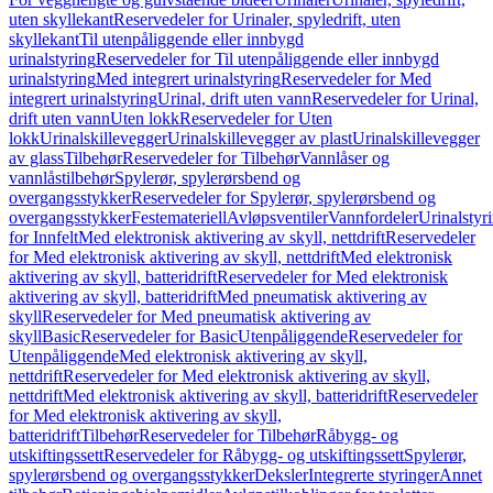
uten skyllekant
Reservedeler for Urinaler, spyledrift, uten
skyllekant
Til utenpåliggende eller innbygd
urinalstyring
Reservedeler for Til utenpåliggende eller innbygd
urinalstyring
Med integrert urinalstyring
Reservedeler for Med
integrert urinalstyring
Urinal, drift uten vann
Reservedeler for Urinal,
drift uten vann
Uten lokk
Reservedeler for Uten
lokk
Urinalskillevegger
Urinalskillevegger av plast
Urinalskillevegger
av glass
Tilbehør
Reservedeler for Tilbehør
Vannlåser og
vannlåstilbehør
Spylerør, spylerørsbend og
overgangsstykker
Reservedeler for Spylerør, spylerørsbend og
overgangsstykker
Festemateriell
Avløpsventiler
Vannfordeler
Urinalstyr
for Innfelt
Med elektronisk aktivering av skyll, nettdrift
Reservedeler
for Med elektronisk aktivering av skyll, nettdrift
Med elektronisk
aktivering av skyll, batteridrift
Reservedeler for Med elektronisk
aktivering av skyll, batteridrift
Med pneumatisk aktivering av
skyll
Reservedeler for Med pneumatisk aktivering av
skyll
Basic
Reservedeler for Basic
Utenpåliggende
Reservedeler for
Utenpåliggende
Med elektronisk aktivering av skyll,
nettdrift
Reservedeler for Med elektronisk aktivering av skyll,
nettdrift
Med elektronisk aktivering av skyll, batteridrift
Reservedeler
for Med elektronisk aktivering av skyll,
batteridrift
Tilbehør
Reservedeler for Tilbehør
Råbygg- og
utskiftingssett
Reservedeler for Råbygg- og utskiftingssett
Spylerør,
spylerørsbend og overgangsstykker
Deksler
Integrerte styringer
Annet