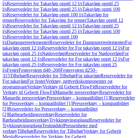
l/s
Reservedeler for Takavløp opptil 12 l/s
Takavløp opptil 25
l/s
Reservedeler for Takavløp opptil 25 l/s
Takavløp oppti 100
l/s
Reservedeler for Takavløp oppti 100 l/s
Takavløp for
renner
Reservedeler for Takavløp for renner
Takavløp opptil 12
l/s
Reservedeler for Takavløp opptil 12 l/s
Takavløp opptil 25
l/s
Reservedeler for Takavløp opptil 25 l/s
Takavløp oppti 100
l/s
Reservedeler for Takavløp oppti 100
l/s
Dampsperreelementer
Reservedeler for Dampsperreelementer
For
takavløp oppti 12 l/s
Reservedeler for For takavløp oppti 12 l/s
For
takavløp oppti 25 l/s
Nødoverløp
Reservedeler for Nødoverløp
For
takavløp oppti 12 l/s
Reservedeler for For takavløp oppti 12 l/s
For
takavløp oppti 25 l/s
Reservedeler for For takavløp oppti 25
l/s
Fester
Festesystem d40–200
Festesystem d250–
315
Tilbehør
Reservedeler for Tilbehør
For takavløp
Reservedeler for
For takavløp
For fester
Verktøy, nettverkskomponenter og
programvare
Verktøy
Verktøy til Geberit FlowFit
Reservedeler for
Verktøy til Geberit FlowFit
Manuelle pressverktøy
Reservedeler for
Manuelle pressverktøy
Pressverktøy – kompatibilitet [1]
Reservedeler
for Pressverktøy – kompatibilitet [1]
Pressverktøy – kompatibilitet
[2]
Reservedeler for Pressverktøy – kompatibilitet
[2]
Rørbearbeidingsverktøy
Reservedeler for
Rørbearbeidingsverktøy
Trykkprøvingsplugg
Reservedeler for
Trykkprøvingsplugg
Testmiddel
Pressenheter med
verktøy
Tilbehør
Reservedeler for Tilbehør
Verktøy for Geberit
Mepla
Reservedeler for Verktøy for Geberit