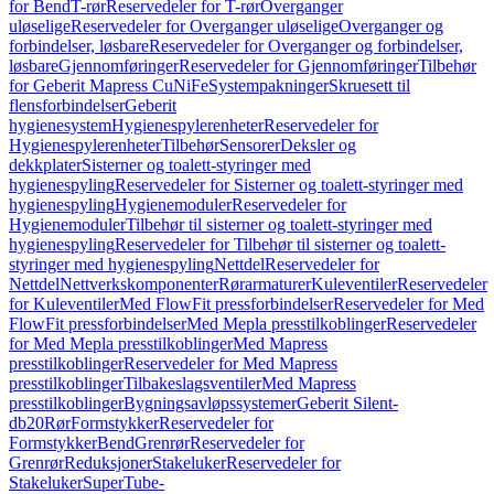
for Bend
T-rør
Reservedeler for T-rør
Overganger
uløselige
Reservedeler for Overganger uløselige
Overganger og
forbindelser, løsbare
Reservedeler for Overganger og forbindelser,
løsbare
Gjennomføringer
Reservedeler for Gjennomføringer
Tilbehør
for Geberit Mapress CuNiFe
Systempakninger
Skruesett til
flensforbindelser
Geberit
hygienesystem
Hygienespylerenheter
Reservedeler for
Hygienespylerenheter
Tilbehør
Sensorer
Deksler og
dekkplater
Sisterner og toalett-styringer med
hygienespyling
Reservedeler for Sisterner og toalett-styringer med
hygienespyling
Hygienemoduler
Reservedeler for
Hygienemoduler
Tilbehør til sisterner og toalett-styringer med
hygienespyling
Reservedeler for Tilbehør til sisterner og toalett-
styringer med hygienespyling
Nettdel
Reservedeler for
Nettdel
Nettverkskomponenter
Rørarmaturer
Kuleventiler
Reservedeler
for Kuleventiler
Med FlowFit pressforbindelser
Reservedeler for Med
FlowFit pressforbindelser
Med Mepla presstilkoblinger
Reservedeler
for Med Mepla presstilkoblinger
Med Mapress
presstilkoblinger
Reservedeler for Med Mapress
presstilkoblinger
Tilbakeslagsventiler
Med Mapress
presstilkoblinger
Bygningsavløpssystemer
Geberit Silent-
db20
Rør
Formstykker
Reservedeler for
Formstykker
Bend
Grenrør
Reservedeler for
Grenrør
Reduksjoner
Stakeluker
Reservedeler for
Stakeluker
SuperTube-