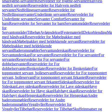
små
Hjørne-servanter
Reservedeler for Hjørne-servanter
Halvveis
nedfelt servanter
Reservedeler for Halvveis nedfelt
servanter
Nedfellingsservanter
Reservedeler for
Nedfellingsservanter
Underlimte servanter
Reservedeler for
Underlimte servanter
Servanter Comfort
Servanter for
barn
Reservedeler for Servanter for barn
Servantområder
Reservedeler
for
Servantområder
Tilbehør
Avløpsdeksel
Festemateriell
Dekorblending
Mø
med håndvask
Reservedeler for Møbelpakker med
håndvask
Møbelpakker med heldekkende servant
Reservedeler for
Møbelpakker med heldekkende
servant
Baderomsmøbler
Servantunderskap
Reservedeler for
Servantunderskap
For servanter
Reservedeler for For servanter
For
servanter
Reservedeler for For servanter
For
dobbelservanter
Reservedeler for For
dobbelservanter
Benkeplater
Reservedeler for Benkeplater
For
toppmontert servant, bolleservant
Reservedeler for For toppmontert
servant, bolleservant
For toppmontert servant firkantet
Reservedeler
for For toppmontert servant firkantet
Sideskap
Reservedeler for
Sideskap
Lave sideskap
Reservedeler for Lave sideskap
Høye
skap
Reservedeler for Høye skap
Halvhøyt skap
Reservedeler for
Halvhøyt skap
Hengeskap
Reservedeler for Hengeskap
Andre
baderomsmøbler
Reservedeler for Andre
baderomsmøbler
Vegghyller
Reservedeler for
Vegghyller
Tilbehør
Reservedeler for Tilbehør
Skuffeinnsatser og