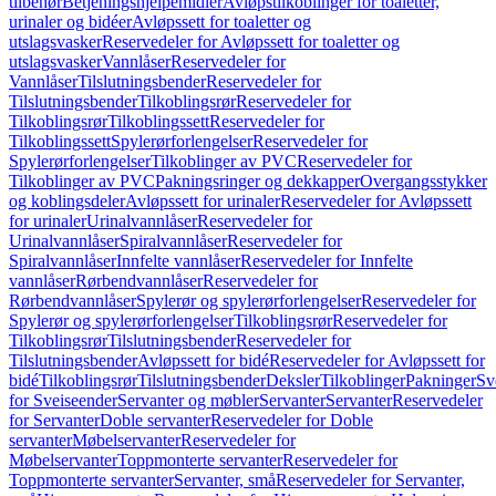
tilbehør
Betjeningshjelpemidler
Avløpstilkoblinger for toaletter,
urinaler og bidéer
Avløpssett for toaletter og
utslagsvasker
Reservedeler for Avløpssett for toaletter og
utslagsvasker
Vannlåser
Reservedeler for
Vannlåser
Tilslutningsbender
Reservedeler for
Tilslutningsbender
Tilkoblingsrør
Reservedeler for
Tilkoblingsrør
Tilkoblingssett
Reservedeler for
Tilkoblingssett
Spylerørforlengelser
Reservedeler for
Spylerørforlengelser
Tilkoblinger av PVC
Reservedeler for
Tilkoblinger av PVC
Pakningsringer og dekkapper
Overgangsstykker
og koblingsdeler
Avløpssett for urinaler
Reservedeler for Avløpssett
for urinaler
Urinalvannlåser
Reservedeler for
Urinalvannlåser
Spiralvannlåser
Reservedeler for
Spiralvannlåser
Innfelte vannlåser
Reservedeler for Innfelte
vannlåser
Rørbendvannlåser
Reservedeler for
Rørbendvannlåser
Spylerør og spylerørforlengelser
Reservedeler for
Spylerør og spylerørforlengelser
Tilkoblingsrør
Reservedeler for
Tilkoblingsrør
Tilslutningsbender
Reservedeler for
Tilslutningsbender
Avløpssett for bidé
Reservedeler for Avløpssett for
bidé
Tilkoblingsrør
Tilslutningsbender
Deksler
Tilkoblinger
Pakninger
Sv
for Sveiseender
Servanter og møbler
Servanter
Servanter
Reservedeler
for Servanter
Doble servanter
Reservedeler for Doble
servanter
Møbelservanter
Reservedeler for
Møbelservanter
Toppmonterte servanter
Reservedeler for
Toppmonterte servanter
Servanter, små
Reservedeler for Servanter,