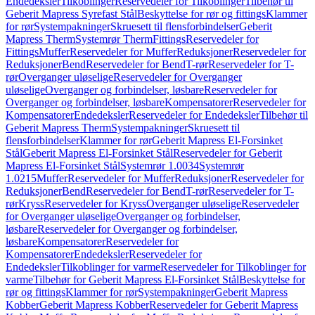
Endedeksler
Tilkoblinger
Reservedeler for Tilkoblinger
Tilbehør til
Geberit Mapress Syrefast Stål
Beskyttelse for rør og fittings
Klammer
for rør
Systempakninger
Skruesett til flensforbindelser
Geberit
Mapress Therm
Systemrør Therm
Fittings
Reservedeler for
Fittings
Muffer
Reservedeler for Muffer
Reduksjoner
Reservedeler for
Reduksjoner
Bend
Reservedeler for Bend
T-rør
Reservedeler for T-
rør
Overganger uløselige
Reservedeler for Overganger
uløselige
Overganger og forbindelser, løsbare
Reservedeler for
Overganger og forbindelser, løsbare
Kompensatorer
Reservedeler for
Kompensatorer
Endedeksler
Reservedeler for Endedeksler
Tilbehør til
Geberit Mapress Therm
Systempakninger
Skruesett til
flensforbindelser
Klammer for rør
Geberit Mapress El-Forsinket
Stål
Geberit Mapress El-Forsinket Stål
Reservedeler for Geberit
Mapress El-Forsinket Stål
Systemrør 1.0034
Systemrør
1.0215
Muffer
Reservedeler for Muffer
Reduksjoner
Reservedeler for
Reduksjoner
Bend
Reservedeler for Bend
T-rør
Reservedeler for T-
rør
Kryss
Reservedeler for Kryss
Overganger uløselige
Reservedeler
for Overganger uløselige
Overganger og forbindelser,
løsbare
Reservedeler for Overganger og forbindelser,
løsbare
Kompensatorer
Reservedeler for
Kompensatorer
Endedeksler
Reservedeler for
Endedeksler
Tilkoblinger for varme
Reservedeler for Tilkoblinger for
varme
Tilbehør for Geberit Mapress El-Forsinket Stål
Beskyttelse for
rør og fittings
Klammer for rør
Systempakninger
Geberit Mapress
Kobber
Geberit Mapress Kobber
Reservedeler for Geberit Mapress