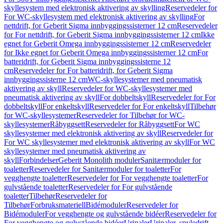
skyllesystem med elektronisk aktivering av skylling
Reservedeler for
For WC-skyllesystem med elektronisk aktivering av skylling
For
nettdrift, for Geberit Sigma innbyggingssisterner 12 cm
Reservedeler
for For nettdrift, for Geberit Sigma innbyggingssisterner 12 cm
Ikke
egnet for Geberit Omega innbyggingssisterner 12 cm
Reservedeler
for Ikke egnet for Geberit Omega innbyggingssisterner 12 cm
For
batteridrift, for Geberit Sigma innbyggingssisterne 12
cm
Reservedeler for For batteridrift, for Geberit Sigma
innbyggingssisterne 12 cm
WC-skyllesystemer med pneumatisk
aktivering av skyll
Reservedeler for WC-skyllesystemer med
pneumatisk aktivering av skyll
For dobbeltskyll
Reservedeler for For
dobbeltskyll
For enkeltskyll
Reservedeler for For enkeltskyll
Tilbehør
for WC-skyllesystemer
Reservedeler for Tilbehør for WC-
skyllesystemer
Råbyggsett
Reservedeler for Råbyggsett
For WC
skyllesystemer med elektronisk aktivering av skyll
Reservedeler for
For WC skyllesystemer med elektronisk aktivering av skyll
For WC
skyllesystemer med pneumatisk aktivering av
skyll
Forbindelser
Geberit Monolith moduler
Sanitærmoduler for
toaletter
Reservedeler for Sanitærmoduler for toaletter
For
vegghengte toaletter
Reservedeler for For vegghengte toaletter
For
gulvstående toaletter
Reservedeler for For gulvstående
toaletter
Tilbehør
Reservedeler for
Tilbehør
Forbruksmateriell
Bidémoduler
Reservedeler for
Bidémoduler
For vegghengte og gulvstående bidéer
Reservedeler for
For vegghengte og gulvstående bidéer
Urinaler
Urinaler, spyledrift,