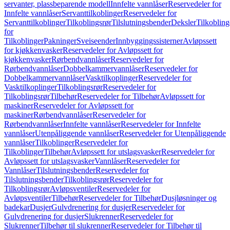
servanter, plassbeparende modell
Innfelte vannlåser
Reservedeler for
Innfelte vannlåser
Servanttilkoblinger
Reservedeler for
Servanttilkoblinger
Tilkoblingsrør
Tilslutningsbender
Deksler
Tilkobling
for
Tilkoblinger
Pakninger
Sveiseender
Innbyggingssisterner
Avløpssett
for kjøkkenvasker
Reservedeler for Avløpssett for
kjøkkenvasker
Rørbendvannlåser
Reservedeler for
Rørbendvannlåser
Dobbelkammervannlåser
Reservedeler for
Dobbelkammervannlåser
Vasktilkoplinger
Reservedeler for
Vasktilkoplinger
Tilkoblingsrør
Reservedeler for
Tilkoblingsrør
Tilbehør
Reservedeler for Tilbehør
Avløpssett for
maskiner
Reservedeler for Avløpssett for
maskiner
Rørbendvannlåser
Reservedeler for
Rørbendvannlåser
Innfelte vannlåser
Reservedeler for Innfelte
vannlåser
Utenpåliggende vannlåser
Reservedeler for Utenpåliggende
vannlåser
Tilkoblinger
Reservedeler for
Tilkoblinger
Tilbehør
Avløpssett for utslagsvasker
Reservedeler for
Avløpssett for utslagsvasker
Vannlåser
Reservedeler for
Vannlåser
Tilslutningsbender
Reservedeler for
Tilslutningsbender
Tilkoblingsrør
Reservedeler for
Tilkoblingsrør
Avløpsventiler
Reservedeler for
Avløpsventiler
Tilbehør
Reservedeler for Tilbehør
Dusjløsninger og
badekar
Dusjer
Gulvdrenering for dusjer
Reservedeler for
Gulvdrenering for dusjer
Slukrenner
Reservedeler for
Slukrenner
Tilbehør til slukrenner
Reservedeler for Tilbehør til