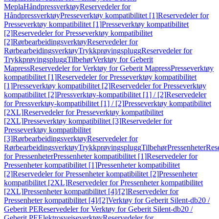
Mepla
Håndpressverktøy
Reservedeler for
Håndpressverktøy
Presseverktøy kompatibilitet [1]
Reservedeler for
Presseverktøy kompatibilitet [1]
Presseverktøy kompatibilitet
[2]
Reservedeler for Presseverktøy kompatibilitet
[2]
Rørbearbeidingsverktøy
Reservedeler for
Rørbearbeidingsverktøy
Trykkprøvingsplugg
Reservedeler for
Trykkprøvingsplugg
Tilbehør
Verktøy for Geberit
Mapress
Reservedeler for Verktøy for Geberit Mapress
Presseverktøy
kompatibilitet [1]
Reservedeler for Presseverktøy kompatibilitet
[1]
Presseverktøy kompatibilitet [2]
Reservedeler for Presseverktøy
kompatibilitet [2]
Pressverktøy-kompatibilitet [1] / [2]
Reservedeler
for Pressverktøy-kompatibilitet [1] / [2]
Presseverktøy kompatibilitet
[2XL]
Reservedeler for Presseverktøy kompatibilitet
[2XL]
Presseverktøy kompatibilitet [3]
Reservedeler for
Presseverktøy kompatibilitet
[3]
Rørbearbeidingsverktøy
Reservedeler for
Rørbearbeidingsverktøy
Trykkprøvingsplugg
Tilbehør
Pressenheter
Res
for Pressenheter
Pressenheter kompatibilitet [1]
Reservedeler for
Pressenheter kompatibilitet [1]
Pressenheter kompatibilitet
[2]
Reservedeler for Pressenheter kompatibilitet [2]
Pressenheter
kompatibilitet [2XL]
Reservedeler for Pressenheter kompatibilitet
[2XL]
Pressenheter kompatibilitet [4]/[2]
Reservedeler for
Pressenheter kompatibilitet [4]/[2]
Verktøy for Geberit Silent-db20 /
Geberit PE
Reservedeler for Verktøy for Geberit Silent-db20 /
Geberit PE
Elektrosveiseverktøy
Reservedeler for