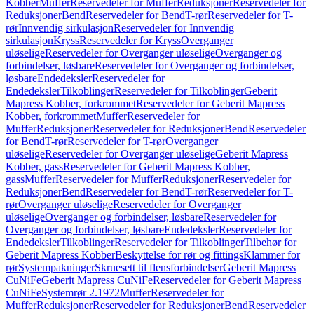
Kobber
Muffer
Reservedeler for Muffer
Reduksjoner
Reservedeler for
Reduksjoner
Bend
Reservedeler for Bend
T-rør
Reservedeler for T-
rør
Innvendig sirkulasjon
Reservedeler for Innvendig
sirkulasjon
Kryss
Reservedeler for Kryss
Overganger
uløselige
Reservedeler for Overganger uløselige
Overganger og
forbindelser, løsbare
Reservedeler for Overganger og forbindelser,
løsbare
Endedeksler
Reservedeler for
Endedeksler
Tilkoblinger
Reservedeler for Tilkoblinger
Geberit
Mapress Kobber, forkrommet
Reservedeler for Geberit Mapress
Kobber, forkrommet
Muffer
Reservedeler for
Muffer
Reduksjoner
Reservedeler for Reduksjoner
Bend
Reservedeler
for Bend
T-rør
Reservedeler for T-rør
Overganger
uløselige
Reservedeler for Overganger uløselige
Geberit Mapress
Kobber, gass
Reservedeler for Geberit Mapress Kobber,
gass
Muffer
Reservedeler for Muffer
Reduksjoner
Reservedeler for
Reduksjoner
Bend
Reservedeler for Bend
T-rør
Reservedeler for T-
rør
Overganger uløselige
Reservedeler for Overganger
uløselige
Overganger og forbindelser, løsbare
Reservedeler for
Overganger og forbindelser, løsbare
Endedeksler
Reservedeler for
Endedeksler
Tilkoblinger
Reservedeler for Tilkoblinger
Tilbehør for
Geberit Mapress Kobber
Beskyttelse for rør og fittings
Klammer for
rør
Systempakninger
Skruesett til flensforbindelser
Geberit Mapress
CuNiFe
Geberit Mapress CuNiFe
Reservedeler for Geberit Mapress
CuNiFe
Systemrør 2.1972
Muffer
Reservedeler for
Muffer
Reduksjoner
Reservedeler for Reduksjoner
Bend
Reservedeler