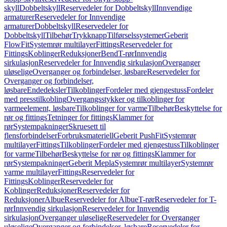
skyll
Dobbeltskyll
Reservedeler for Dobbeltskyll
Innvendige
armaturer
Reservedeler for Innvendige
armaturer
Dobbeltskyll
Reservedeler for
Dobbeltskyll
Tilbehør
Trykknapp
Tilførselssystemer
Geberit
FlowFit
Systemrør multilayer
Fittings
Reservedeler for
Fittings
Koblinger
Reduksjoner
Bend
T-rør
Innvendig
sirkulasjon
Reservedeler for Innvendig sirkulasjon
Overganger
uløselige
Overganger og forbindelser, løsbare
Reservedeler for
Overganger og forbindelser,
løsbare
Endedeksler
Tilkoblinger
Fordeler med gjengestuss
Fordeler
med presstilkobling
Overgangsstykker og tilkoblinger for
varmeelement, løsbare
Tilkoblinger for varme
Tilbehør
Beskyttelse for
rør og fittings
Tetninger for fittings
Klammer for
rør
Systempakninger
Skruesett til
flensforbindelser
Forbruksmateriell
Geberit PushFit
Systemrør
multilayer
Fittings
Tilkoblinger
Fordeler med gjengestuss
Tilkoblinger
for varme
Tilbehør
Beskyttelse for rør og fittings
Klammer for
rør
Systempakninger
Geberit Mepla
Systemrør multilayer
Systemrør
varme multilayer
Fittings
Reservedeler for
Fittings
Koblinger
Reservedeler for
Koblinger
Reduksjoner
Reservedeler for
Reduksjoner
Albue
Reservedeler for Albue
T-rør
Reservedeler for T-
rør
Innvendig sirkulasjon
Reservedeler for Innvendig
sirkulasjon
Overganger uløselige
Reservedeler for Overganger
uløselige
Overganger og forbindelser, løsbare
Reservedeler for