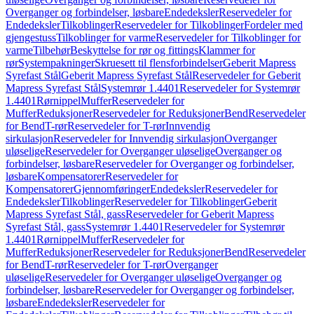
Overganger og forbindelser, løsbare
Endedeksler
Reservedeler for
Endedeksler
Tilkoblinger
Reservedeler for Tilkoblinger
Fordeler med
gjengestuss
Tilkoblinger for varme
Reservedeler for Tilkoblinger for
varme
Tilbehør
Beskyttelse for rør og fittings
Klammer for
rør
Systempakninger
Skruesett til flensforbindelser
Geberit Mapress
Syrefast Stål
Geberit Mapress Syrefast Stål
Reservedeler for Geberit
Mapress Syrefast Stål
Systemrør 1.4401
Reservedeler for Systemrør
1.4401
Rørnippel
Muffer
Reservedeler for
Muffer
Reduksjoner
Reservedeler for Reduksjoner
Bend
Reservedeler
for Bend
T-rør
Reservedeler for T-rør
Innvendig
sirkulasjon
Reservedeler for Innvendig sirkulasjon
Overganger
uløselige
Reservedeler for Overganger uløselige
Overganger og
forbindelser, løsbare
Reservedeler for Overganger og forbindelser,
løsbare
Kompensatorer
Reservedeler for
Kompensatorer
Gjennomføringer
Endedeksler
Reservedeler for
Endedeksler
Tilkoblinger
Reservedeler for Tilkoblinger
Geberit
Mapress Syrefast Stål, gass
Reservedeler for Geberit Mapress
Syrefast Stål, gass
Systemrør 1.4401
Reservedeler for Systemrør
1.4401
Rørnippel
Muffer
Reservedeler for
Muffer
Reduksjoner
Reservedeler for Reduksjoner
Bend
Reservedeler
for Bend
T-rør
Reservedeler for T-rør
Overganger
uløselige
Reservedeler for Overganger uløselige
Overganger og
forbindelser, løsbare
Reservedeler for Overganger og forbindelser,
løsbare
Endedeksler
Reservedeler for