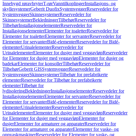
Innebygd røravbryter
T-rør
Vanntilkoplinger
Installasjons- og
skyllesystemer
Geberit Duofix
Systemvegger
Reservedeler for
Systemvegger
Skinnesystemer
Reservedeler for
Skinnesystemer
Bekledninger
Tilbehør
Reservedeler for
Tilbehør
Installasjonselementer
Reservedeler for
Installasjonselementer
Elementer for toaletter
Reservedeler for
Elementer for toaletter
Elementer for servanter
Reservedeler for
Elementer for servanter
Bidé-elementer
Reservedeler for Bidé-
elementer
Urinalelementer
Reservedeler for
Urinalelementer
Elementer for dusjer med veggavløp
Reservedeler
for Elementer for dusjer med veggavløp
Elementer for dusjer og
badekar
Elementer for konsoller
Tilbehør
Reservedeler for
Tilbehør
Geberit GIS
Systemvegger
Reservedeler for
Systemvegger
Skinnesystemer
Tilbehør for prefabrikerte
elementer
Reservedeler for Tilbehør for prefabrikerte
elementer
Tilbehør for
lydisolering
Bekledninger
Installasjonselementer
Reservedeler for
Installasjonselementer
Elementer for servanter
Reservedeler for
Elementer for servanter
Bidé-elementer
Reservedeler for Bidé-
elementer
Urinalelementer
Reservedeler for
Urinalelementer
Elementer for dusjer med veggavløp
Reservedeler
for Elementer for dusjer med veggavløp
Elementer for
dusjer
Elementer for armaturer og apparater
Reservedeler for
Elementer for armaturer og apparater
Elementer for vaske- og
oppvaskmaskiner
Reservedeler for Elementer for vaske- og