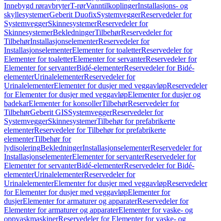
Innebygd røravbryter
T-rør
Vanntilkoplinger
Installasjons- og
skyllesystemer
Geberit Duofix
Systemvegger
Reservedeler for
Systemvegger
Skinnesystemer
Reservedeler for
Skinnesystemer
Bekledninger
Tilbehør
Reservedeler for
Tilbehør
Installasjonselementer
Reservedeler for
Installasjonselementer
Elementer for toaletter
Reservedeler for
Elementer for toaletter
Elementer for servanter
Reservedeler for
Elementer for servanter
Bidé-elementer
Reservedeler for Bidé-
elementer
Urinalelementer
Reservedeler for
Urinalelementer
Elementer for dusjer med veggavløp
Reservedeler
for Elementer for dusjer med veggavløp
Elementer for dusjer og
badekar
Elementer for konsoller
Tilbehør
Reservedeler for
Tilbehør
Geberit GIS
Systemvegger
Reservedeler for
Systemvegger
Skinnesystemer
Tilbehør for prefabrikerte
elementer
Reservedeler for Tilbehør for prefabrikerte
elementer
Tilbehør for
lydisolering
Bekledninger
Installasjonselementer
Reservedeler for
Installasjonselementer
Elementer for servanter
Reservedeler for
Elementer for servanter
Bidé-elementer
Reservedeler for Bidé-
elementer
Urinalelementer
Reservedeler for
Urinalelementer
Elementer for dusjer med veggavløp
Reservedeler
for Elementer for dusjer med veggavløp
Elementer for
dusjer
Elementer for armaturer og apparater
Reservedeler for
Elementer for armaturer og apparater
Elementer for vaske- og
oppvaskmaskiner
Reservedeler for Elementer for vaske- og