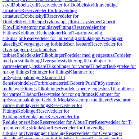
skyll
Dobbeltskyll
Reservedeler for Dobbeltskyll
Innvendige
armaturer
Reservedeler for Innvendige
armaturer
Dobbeltskyll
Reservedeler for
Dobbeltskyll
Tilbehør
Trykknapp
Tilførselssystemer
Geberit
FlowFit
Systemrør multilayer
Fittings
Reservedeler for
Fittings
Koblinger
Reduksjoner
Bend
T-rør
Innvendig
sirkulasjon
Reservedeler for Innvendig sirkulasjon
Overganger
uløselige
Overganger og forbindelser, løsbare
Reservedeler for
Overganger og forbindelser,
løsbare
Endedeksler
Tilkoblinger
Fordeler med gjengestuss
Fordeler
med presstilkobling
Overgangsstykker og tilkoblinger for
varmeelement, løsbare
Tilkoblinger for varme
Tilbehør
Beskyttelse for
rør og fittings
Tetninger for fittings
Klammer for
rør
Systempakninger
Skruesett til
flensforbindelser
Forbruksmateriell
Geberit PushFit
Systemrør
multilayer
Fittings
Tilkoblinger
Fordeler med gjengestuss
Tilkoblinger
for varme
Tilbehør
Beskyttelse for rør og fittings
Klammer for
rør
Systempakninger
Geberit Mepla
Systemrør multilayer
Systemrør
varme multilayer
Fittings
Reservedeler for
Fittings
Koblinger
Reservedeler for
Koblinger
Reduksjoner
Reservedeler for
Reduksjoner
Albue
Reservedeler for Albue
T-rør
Reservedeler for T-
rør
Innvendig sirkulasjon
Reservedeler for Innvendig
sirkulasjon
Overganger uløselige
Reservedeler for Overganger
uløselige
Overganger og forbindelser, løsbare
Reservedeler for