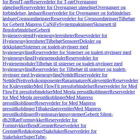
for Bend
T-rør
Reservedeler for T-rør
Overganger
uløselige
Reservedeler for Overganger uløselige
Overganger og
forbindelser, løsbare
Reservedeler for Overganger og forbindelser,
løsbare
Gjennomføringer
Reservedeler for Gjennomføringer
Tilbehør
for Geberit Mapress CuNiFe
Systempakninger
Skruesett til
flensforbindelser
Geberit
hygienesystem
Hygienespylerenheter
Reservedeler for
Hygienespylerenheter
Tilbehør
Sensorer
Deksler og
dekkplater
Sisterner og toalett-styringer med
hygienespyling
Reservedeler for Sisterner og toalett-styringer med
hygienespyling
Hygienemoduler
Reservedeler for
Hygienemoduler
Tilbehør til sisterner og toalett-styringer med
hygienespyling
Reservedeler for Tilbehør til sisterner og toalett-
styringer med hygienespyling
Nettdel
Reservedeler for
Nettdel
Nettverkskomponenter
Rørarmaturer
Kuleventiler
Reservedeler
for Kuleventiler
Med FlowFit pressforbindelser
Reservedeler for Med
FlowFit pressforbindelser
Med Mepla presstilkoblinger
Reservedeler
for Med Mepla presstilkoblinger
Med Mapress
presstilkoblinger
Reservedeler for Med Mapress
presstilkoblinger
Tilbakeslagsventiler
Med Mapress
presstilkoblinger
Bygningsavløpssystemer
Geberit Silent-
db20
Rør
Formstykker
Reservedeler for
Formstykker
Bend
Grenrør
Reservedeler for
Grenrør
Reduksjoner
Stakeluker
Reservedeler for
Stakeluker
SuperTube-