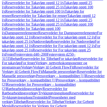
l/s
Reservedeler for Takavløp opptil 12 l/s
Takavløp opptil 25
l/s
Reservedeler for Takavløp opptil 25 l/s
Takavløp oppti 100
l/s
Reservedeler for Takavløp oppti 100 l/s
Takavløp for
renner
Reservedeler for Takavløp for renner
Takavløp opptil 12
l/s
Reservedeler for Takavløp opptil 12 l/s
Takavløp opptil 25
l/s
Reservedeler for Takavløp opptil 25 l/s
Takavløp oppti 100
l/s
Reservedeler for Takavløp oppti 100
l/s
Dampsperreelementer
Reservedeler for Dampsperreelementer
For
takavløp oppti 12 l/s
Reservedeler for For takavløp oppti 12 l/s
For
takavløp oppti 25 l/s
Nødoverløp
Reservedeler for Nødoverløp
For
takavløp oppti 12 l/s
Reservedeler for For takavløp oppti 12 l/s
For
takavløp oppti 25 l/s
Reservedeler for For takavløp oppti 25
l/s
Fester
Festesystem d40–200
Festesystem d250–
315
Tilbehør
Reservedeler for Tilbehør
For takavløp
Reservedeler for
For takavløp
For fester
Verktøy, nettverkskomponenter og
programvare
Verktøy
Verktøy til Geberit FlowFit
Reservedeler for
Verktøy til Geberit FlowFit
Manuelle pressverktøy
Reservedeler for
Manuelle pressverktøy
Pressverktøy – kompatibilitet [1]
Reservedeler
for Pressverktøy – kompatibilitet [1]
Pressverktøy – kompatibilitet
[2]
Reservedeler for Pressverktøy – kompatibilitet
[2]
Rørbearbeidingsverktøy
Reservedeler for
Rørbearbeidingsverktøy
Trykkprøvingsplugg
Reservedeler for
Trykkprøvingsplugg
Testmiddel
Pressenheter med
verktøy
Tilbehør
Reservedeler for Tilbehør
Verktøy for Geberit
Mepla
Reservedeler for Verktøy for Geberit