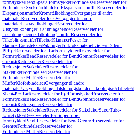
formstykker
Bend
Spesialformstykker
Forbindelser
Reservedeler for
Forbindelser
Sveiseforbindelser
Ekspansjonsmuffer
Reservedeler for
Ekspansjonsmuffer
Kromstålkoblinger
Overganger til andre
materialer
Reservedeler for Overganger til andre
materialer
Utstyrstilkoblinger
Reservedeler for
Utstyrstilkoblinger
Tilslutningsbender
Reservedeler for
Tilslutningsbender
Tilkoblingsmuffer
Reservedeler for
Tilkoblingsmuffer
Tilbehør
Klammer
Fester for
klammer
Endedeksler
Pakninger
Forbruksmateriell
Geberit Silent-
PP
Rør
Reservedeler for Rør
Formstykker
Reservedeler for
Formstykker
Bend
Reservedeler for Bend
Grenrør
Reservedeler for
Grenrør
Reduksjoner
Reservedeler for
Reduksjoner
Stakeluker
Reservedeler for
Stakeluker
Forbindelser
Reservedeler for
Forbindelser
Muffer
Reservedeler for
Muffer
Kloforbindelser
Overganger til andre
materialer
Utstyrstilkoblinger
Tilslutningsbender
Tilkoblingsrør
Tilbehør
Silent-Pro
Rør
Reservedeler for Rør
Formstykker
Reservedeler for
Formstykker
Bend
Reservedeler for Bend
Grenrør
Reservedeler for
Grenrør
Reduksjoner
Reservedeler for
Reduksjoner
Stakeluker
Reservedeler for Stakeluker
SuperTube-
formstykker
Reservedeler for SuperTube-
formstykker
Bend
Reservedeler for Bend
Grenrør
Reservedeler for
Grenrør
Forbindelser
Reservedeler for
Forbindelser
Muffer
Reservedeler for