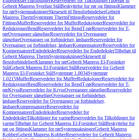
Endedeksler
Tilkoblinger
Reservedeler for Tilkoblinger
Tilbehør til
Geberit Mapress Syrefast Stål
Beskyttelse for rør og fittings
Klammer
for rør
Systempakninger
Skruesett til flensforbindelser
Geberit
Mapress Therm
Systemrør Therm
Fittings
Reservedeler for
Fittings
Muffer
Reservedeler for Muffer
Reduksjoner
Reservedeler for
Reduksjoner
Bend
Reservedeler for Bend
T-rør
Reservedeler for T-
rør
Overganger uløselige
Reservedeler for Overganger
uløselige
Overganger og forbindelser, løsbare
Reservedeler for
Overganger og forbindelser, løsbare
Kompensatorer
Reservedeler for
Kompensatorer
Endedeksler
Reservedeler for Endedeksler
Tilbehør til
Geberit Mapress Therm
Systempakninger
Skruesett til
flensforbindelser
Klammer for rør
Geberit Mapress El-Forsinket
Stål
Geberit Mapress El-Forsinket Stål
Reservedeler for Geberit
Mapress El-Forsinket Stål
Systemrør 1.0034
Systemrør
1.0215
Muffer
Reservedeler for Muffer
Reduksjoner
Reservedeler for
Reduksjoner
Bend
Reservedeler for Bend
T-rør
Reservedeler for T-
rør
Kryss
Reservedeler for Kryss
Overganger uløselige
Reservedeler
for Overganger uløselige
Overganger og forbindelser,
løsbare
Reservedeler for Overganger og forbindelser,
løsbare
Kompensatorer
Reservedeler for
Kompensatorer
Endedeksler
Reservedeler for
Endedeksler
Tilkoblinger for varme
Reservedeler for Tilkoblinger for
varme
Tilbehør for Geberit Mapress El-Forsinket Stål
Beskyttelse for
rør og fittings
Klammer for rør
Systempakninger
Geberit Mapress
Kobber
Geberit Mapress Kobber
Reservedeler for Geberit Mapress