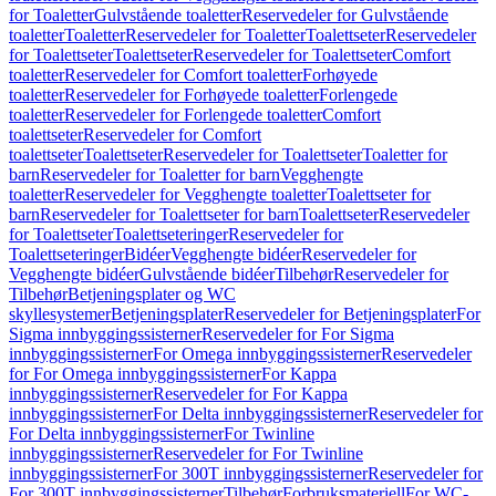
for Toaletter
Gulvstående toaletter
Reservedeler for Gulvstående
toaletter
Toaletter
Reservedeler for Toaletter
Toalettseter
Reservedeler
for Toalettseter
Toalettseter
Reservedeler for Toalettseter
Comfort
toaletter
Reservedeler for Comfort toaletter
Forhøyede
toaletter
Reservedeler for Forhøyede toaletter
Forlengede
toaletter
Reservedeler for Forlengede toaletter
Comfort
toalettseter
Reservedeler for Comfort
toalettseter
Toalettseter
Reservedeler for Toalettseter
Toaletter for
barn
Reservedeler for Toaletter for barn
Vegghengte
toaletter
Reservedeler for Vegghengte toaletter
Toalettseter for
barn
Reservedeler for Toalettseter for barn
Toalettseter
Reservedeler
for Toalettseter
Toalettseteringer
Reservedeler for
Toalettseteringer
Bidéer
Vegghengte bidéer
Reservedeler for
Vegghengte bidéer
Gulvstående bidéer
Tilbehør
Reservedeler for
Tilbehør
Betjeningsplater og WC
skyllesystemer
Betjeningsplater
Reservedeler for Betjeningsplater
For
Sigma innbyggingssisterner
Reservedeler for For Sigma
innbyggingssisterner
For Omega innbyggingssisterner
Reservedeler
for For Omega innbyggingssisterner
For Kappa
innbyggingssisterner
Reservedeler for For Kappa
innbyggingssisterner
For Delta innbyggingssisterner
Reservedeler for
For Delta innbyggingssisterner
For Twinline
innbyggingssisterner
Reservedeler for For Twinline
innbyggingssisterner
For 300T innbyggingssisterner
Reservedeler for
For 300T innbyggingssisterner
Tilbehør
Forbruksmateriell
For WC-