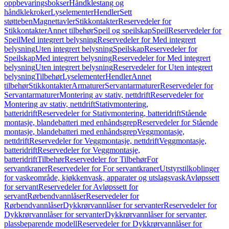
oppbevaringsbokser
Håndklestang og
håndklekroker
Lyselementer
Hendler
Sett
støtteben
Magnettavler
Stikkontakter
Reservedeler for
Stikkontakter
Annet tilbehør
Speil og speilskap
Speil
Reservedeler for
Speil
Med integrert belysning
Reservedeler for Med integrert
belysning
Uten integrert belysning
Speilskap
Reservedeler for
Speilskap
Med integrert belysning
Reservedeler for Med integrert
belysning
Uten integrert belysning
Reservedeler for Uten integrert
belysning
Tilbehør
Lyselementer
Hendler
Annet
tilbehør
Stikkontakter
Armaturer
Servantarmaturer
Reservedeler for
Servantarmaturer
Montering av stativ, nettdrift
Reservedeler for
Montering av stativ, nettdrift
Stativmontering,
batteridrift
Reservedeler for Stativmontering, batteridrift
Stående
montasje, blandebatteri med enhåndsgrep
Reservedeler for Stående
montasje, blandebatteri med enhåndsgrep
Veggmontasje,
nettdrift
Reservedeler for Veggmontasje, nettdrift
Veggmontasje,
batteridrift
Reservedeler for Veggmontasje,
batteridrift
Tilbehør
Reservedeler for Tilbehør
For
servantkraner
Reservedeler for For servantkraner
Utstyrstilkoblinger
for vaskeområde, kjøkkenvask, apparater og utslagsvask
Avløpssett
for servant
Reservedeler for Avløpssett for
servant
Rørbendvannlåser
Reservedeler for
Rørbendvannlåser
Dykkrørvannlåser for servanter
Reservedeler for
Dykkrørvannlåser for servanter
Dykkrørvannlåser for servanter,
plassbeparende modell
Reservedeler for Dykkrørvannlåser for