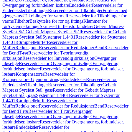
Overganger og forbindelser, løsbare
Endedeksler
Reservedeler for
Endedeksler
Tilkoblinger
Reservedeler for Tilkoblinger
Fordeler med
gjengestuss
Tilkoblinger for varme
Reservedeler for Tilkoblinger for
varme
Tilbehør
Beskyttelse for rør og fittings
Klammer for
rør
Systempakninger
Skruesett til flensforbindelser
Geberit Mapress
Syrefast Stål
Geberit Mapress Syrefast Stål
Reservedeler for Geberit
Mapress Syrefast Stål
Systemrør 1.4401
Reservedeler for Systemrør
1.4401
Rørnippel
Muffer
Reservedeler for
Muffer
Reduksjoner
Reservedeler for Reduksjoner
Bend
Reservedeler
for Bend
T-rør
Reservedeler for T-rør
Innvendig
sirkulasjon
Reservedeler for Innvendig sirkulasjon
Overganger
uløselige
Reservedeler for Overganger uløselige
Overganger og
forbindelser, løsbare
Reservedeler for Overganger og forbindelser,
løsbare
Kompensatorer
Reservedeler for
Kompensatorer
Gjennomføringer
Endedeksler
Reservedeler for
Endedeksler
Tilkoblinger
Reservedeler for Tilkoblinger
Geberit
Mapress Syrefast Stål, gass
Reservedeler for Geberit Mapress
Syrefast Stål, gass
Systemrør 1.4401
Reservedeler for Systemrør
1.4401
Rørnippel
Muffer
Reservedeler for
Muffer
Reduksjoner
Reservedeler for Reduksjoner
Bend
Reservedeler
for Bend
T-rør
Reservedeler for T-rør
Overganger
uløselige
Reservedeler for Overganger uløselige
Overganger og
forbindelser, løsbare
Reservedeler for Overganger og forbindelser,
løsbare
Endedeksler
Reservedeler for