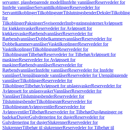
servanter, plassbeparende modell
Innfelte vannlåser
Reservedeler for
Innfelte vannlåser
Servanttilkoblinger
Reservedeler for
Servanttilkoblinger
Tilkoblingsrør
Tilslutningsbender
Deksler
Tilkobling
for
Tilkoblinger
Pakninger
Sveiseender
Innbyggingssisterner
Avløpssett
for kjøkkenvasker
Reservedeler for Avløpssett for
kjøkkenvasker
Rørbendvannlåser
Reservedeler for
Rørbendvannlåser
Dobbelkammervannlåser
Reservedeler for
Dobbelkammervannlåser
Vasktilkoplinger
Reservedeler for
Vasktilkoplinger
Tilkoblingsrør
Reservedeler for
Tilkoblingsrør
Tilbehør
Reservedeler for Tilbehør
Avløpssett for
maskiner
Reservedeler for Avløpssett for
maskiner
Rørbendvannlåser
Reservedeler for
Rørbendvannlåser
Innfelte vannlåser
Reservedeler for Innfelte
vannlåser
Utenpåliggende vannlåser
Reservedeler for Utenpåliggende
vannlåser
Tilkoblinger
Reservedeler for
Tilkoblinger
Tilbehør
Avløpssett for utslagsvasker
Reservedeler for
Avløpssett for utslagsvasker
Vannlåser
Reservedeler for
Vannlåser
Tilslutningsbender
Reservedeler for
Tilslutningsbender
Tilkoblingsrør
Reservedeler for
Tilkoblingsrør
Avløpsventiler
Reservedeler for
Avløpsventiler
Tilbehør
Reservedeler for Tilbehør
Dusjløsninger og
badekar
Dusjer
Gulvdrenering for dusjer
Reservedeler for
Gulvdrenering for dusjer
Slukrenner
Reservedeler for
Slukrenner
Tilbehør til slukrenner
Reservedeler for Tilbehør til