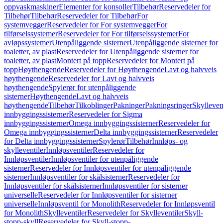
oppvaskmaskiner
Elementer for konsoller
Tilbehør
Reservedeler for
Tilbehør
Tilbehør
Reservedeler for Tilbehør
For
systemvegger
Reservedeler for For systemvegger
For
tilførselssystemer
Reservedeler for For tilførselssystemer
For
avløpssystemer
Utenpåliggende sisterner
Utenpåliggende sisterner for
toaletter, av plast
Reservedeler for Utenpåliggende sisterner for
toaletter, av plast
Montert på topp
Reservedeler for Montert på
topp
Høythengende
Reservedeler for Høythengende
Lavt og halvveis
høythengende
Reservedeler for Lavt og halvveis
høythengende
Spylerør for utenpåliggende
sisterner
Høythengende
Lavt og halvveis
høythengende
Tilbehør
Tilkoblinger
Pakninger
Pakningsringer
Skylleven
innbyggingssisterner
Reservedeler for Sigma
innbyggingssisterner
Omega innbyggingssisterner
Reservedeler for
Omega innbyggingssisterner
Delta innbyggingssisterner
Reservedeler
for Delta innbyggingssisterner
Spylerør
Tilbehør
Innløps- og
skylleventiler
Innløpsventiler
Reservedeler for
Innløpsventiler
Innløpsventiler for utenpåliggende
sisterner
Reservedeler for Innløpsventiler for utenpåliggende
sisterner
Innløpsventiler for skålsisterner
Reservedeler for
Innløpsventiler for skålsisterner
Innløpsventiler for sisterner
universelle
Reservedeler for Innløpsventiler for sisterner
universelle
Innløpsventil for Monolith
Reservedeler for Innløpsventil
for Monolith
Skylleventiler
Reservedeler for Skylleventiler
Skyll-
stopp-skyll
Reservedeler for Skyll-stopp-