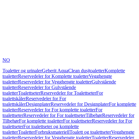
NO
Toaletter og urinaler
Geberit AquaClean dusjtoaletter
Komplette
toaletter
Reservedeler for Komplette toaletter
Vegghengte
toaletter
Reservedeler for Vegghengte toaletter
Gulvstående
toaletter
Reservedeler for Gulvstående
toaletter
Toalettseter
Reservedeler for Toalettseter
For
toalettskåler
Reservedeler for For
toalettskåler
Designplater
Reservedeler for Designplater
For komplette
toaletter
Reservedeler for For komplette toaletter
For
toalettseter
Reservedeler for For toalettseter
Tilbehør
Reservedeler for
Tilbehør
For komplette toaletter
For toalettseter
Reservedeler for For
toalettseter
For toalettseter og komplette
toaletter
Toaletter
Forbruksmateriell
Toalett og toalettseter
Vegghengte
toaletter
Reservedeler for Vegghengte toaletter
Toaletter
Reservedeler