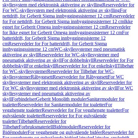
skyllesystem med elektronisk aktivering av skylling
Reservedeler for
For WC-skyllesystem med elektronisk aktivering av skylling
For
nettdrift, for Geberit Sigma innbyggingssisterner 12 cm
Reservedeler
for For nettdrift, for Geberit Sigma innbyggingssisterner 12 cm
Ikke
egnet for Geberit Omega innbyggingssisterner 12 cm
Reservedeler
for Ikke egnet for Geberit Omega innbyggingssisterner 12 cm
For
batteridrift, for Geberit Sigma innbyggingssisterne 12
cm
Reservedeler for For batteridrift, for Geberit Sigma
innbyggingssisterne 12 cm
WC-skyllesystemer med pneumatisk
aktivering av skyll
Reservedeler for WC-skyllesystemer med
pneumatisk aktivering av skyll
For dobbeltskyll
Reservedeler for For
dobbeltskyll
For enkeltskyll
Reservedeler for For enkeltskyll
Tilbehør
for WC-skyllesystemer
Reservedeler for Tilbehør for WC-
skyllesystemer
Råbyggsett
Reservedeler for Råbyggsett
For WC
skyllesystemer med elektronisk aktivering av skyll
Reservedeler for
For WC skyllesystemer med elektronisk aktivering av skyll
For WC
skyllesystemer med pneumatisk aktivering av
skyll
Forbindelser
Geberit Monolith moduler
Sanitærmoduler for
toaletter
Reservedeler for Sanitærmoduler for toaletter
For
vegghengte toaletter
Reservedeler for For vegghengte toaletter
For
gulvstående toaletter
Reservedeler for For gulvstående
toaletter
Tilbehør
Reservedeler for
Tilbehør
Forbruksmateriell
Bidémoduler
Reservedeler for
Bidémoduler
For vegghengte og gulvstående bidéer
Reservedeler for
For vegghengte og gulvstående bidéer
Urinaler
Urinaler, spyledrift,