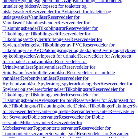
tilbehør
Betjeningshjelpemidler
Avløpstilkoblinger for toaletter,
urinaler og bidéer
Avløpssett for toaletter og
utslagsvasker
Reservedeler for Avløpssett for toaletter og
utslagsvasker
Vannlåser
Reservedeler for
Vannlåser
Tilslutningsbender
Reservedeler for
Tilslutningsbender
Tilkoblingsrør
Reservedeler for
Tilkoblingsrør
Tilkoblingssett
Reservedeler for
Tilkoblingssett
Spylerørforlengelser
Reservedeler for
Spylerørforlengelser
Tilkoblinger av PVC
Reservedeler for
Tilkoblinger av PVC
Pakningsringer og dekkapper
Overgangsstykker
og koblingsdeler
Avløpssett for urinaler
Reservedeler for Avløpssett
for urinaler
Urinalvannlåser
Reservedeler for
Urinalvannlåser
Spiralvannlåser
Reservedeler for
Spiralvannlåser
Innfelte vannlåser
Reservedeler for Innfelte
vannlåser
Rørbendvannlåser
Reservedeler for
Rørbendvannlåser
Spylerør og spylerørforlengelser
Reservedeler for
Spylerør og spylerørforlengelser
Tilkoblingsrør
Reservedeler for
Tilkoblingsrør
Tilslutningsbender
Reservedeler for
Tilslutningsbender
Avløpssett for bidé
Reservedeler for Avløpssett for
bidé
Tilkoblingsrør
Tilslutningsbender
Deksler
Tilkoblinger
Pakninger
Sv
for Sveiseender
Servanter og møbler
Servanter
Servanter
Reservedeler
for Servanter
Doble servanter
Reservedeler for Doble
servanter
Møbelservanter
Reservedeler for
Møbelservanter
Toppmonterte servanter
Reservedeler for
Toppmonterte servanter
Servanter, små
Reservedeler for Servanter,