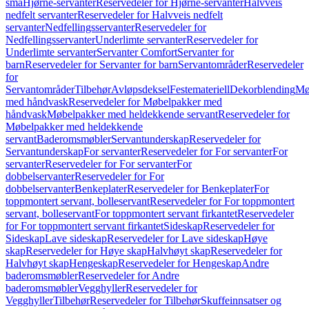
små
Hjørne-servanter
Reservedeler for Hjørne-servanter
Halvveis
nedfelt servanter
Reservedeler for Halvveis nedfelt
servanter
Nedfellingsservanter
Reservedeler for
Nedfellingsservanter
Underlimte servanter
Reservedeler for
Underlimte servanter
Servanter Comfort
Servanter for
barn
Reservedeler for Servanter for barn
Servantområder
Reservedeler
for
Servantområder
Tilbehør
Avløpsdeksel
Festemateriell
Dekorblending
Mø
med håndvask
Reservedeler for Møbelpakker med
håndvask
Møbelpakker med heldekkende servant
Reservedeler for
Møbelpakker med heldekkende
servant
Baderomsmøbler
Servantunderskap
Reservedeler for
Servantunderskap
For servanter
Reservedeler for For servanter
For
servanter
Reservedeler for For servanter
For
dobbelservanter
Reservedeler for For
dobbelservanter
Benkeplater
Reservedeler for Benkeplater
For
toppmontert servant, bolleservant
Reservedeler for For toppmontert
servant, bolleservant
For toppmontert servant firkantet
Reservedeler
for For toppmontert servant firkantet
Sideskap
Reservedeler for
Sideskap
Lave sideskap
Reservedeler for Lave sideskap
Høye
skap
Reservedeler for Høye skap
Halvhøyt skap
Reservedeler for
Halvhøyt skap
Hengeskap
Reservedeler for Hengeskap
Andre
baderomsmøbler
Reservedeler for Andre
baderomsmøbler
Vegghyller
Reservedeler for
Vegghyller
Tilbehør
Reservedeler for Tilbehør
Skuffeinnsatser og