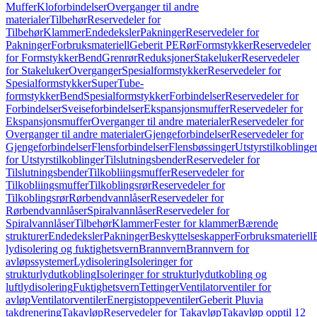
Muffer
Kloforbindelser
Overganger til andre
materialer
Tilbehør
Reservedeler for
Tilbehør
Klammer
Endedeksler
Pakninger
Reservedeler for
Pakninger
Forbruksmateriell
Geberit PE
Rør
Formstykker
Reservedeler
for Formstykker
Bend
Grenrør
Reduksjoner
Stakeluker
Reservedeler
for Stakeluker
Overganger
Spesialformstykker
Reservedeler for
Spesialformstykker
SuperTube-
formstykker
Bend
Spesialformstykker
Forbindelser
Reservedeler for
Forbindelser
Sveiseforbindelser
Ekspansjonsmuffer
Reservedeler for
Ekspansjonsmuffer
Overganger til andre materialer
Reservedeler for
Overganger til andre materialer
Gjengeforbindelser
Reservedeler for
Gjengeforbindelser
Flensforbindelser
Flensbøssinger
Utstyrstilkoblinge
for Utstyrstilkoblinger
Tilslutningsbender
Reservedeler for
Tilslutningsbender
Tilkobliingsmuffer
Reservedeler for
Tilkobliingsmuffer
Tilkoblingsrør
Reservedeler for
Tilkoblingsrør
Rørbendvannlåser
Reservedeler for
Rørbendvannlåser
Spiralvannlåser
Reservedeler for
Spiralvannlåser
Tilbehør
Klammer
Fester for klammer
Bærende
strukturer
Endedeksler
Pakninger
Beskyttelseskapper
Forbruksmateriell
lydisolering og fuktighetsvern
Brannvern
Brannvern for
avløpssystemer
Lydisolering
Isoleringer for
strukturlydutkobling
Isoleringer for strukturlydutkobling og
luftlydisolering
Fuktighetsvern
Tettinger
Ventilatorventiler for
avløp
Ventilatorventiler
Energistoppeventiler
Geberit Pluvia
takdrenering
Takavløp
Reservedeler for Takavløp
Takavløp opptil 12