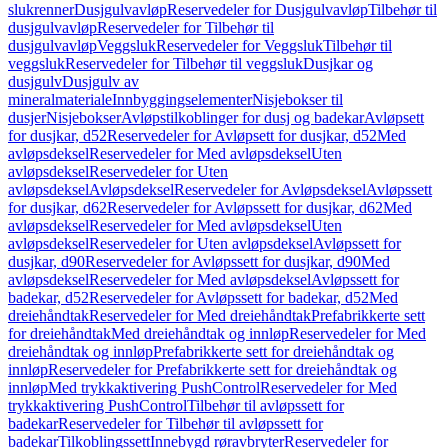
slukrenner
Dusjgulvavløp
Reservedeler for Dusjgulvavløp
Tilbehør til
dusjgulvavløp
Reservedeler for Tilbehør til
dusjgulvavløp
Veggsluk
Reservedeler for Veggsluk
Tilbehør til
veggsluk
Reservedeler for Tilbehør til veggsluk
Dusjkar og
dusjgulv
Dusjgulv av
mineralmateriale
Innbyggingselementer
Nisjebokser til
dusjer
Nisjebokser
Avløpstilkoblinger for dusj og badekar
Avløpsett
for dusjkar, d52
Reservedeler for Avløpsett for dusjkar, d52
Med
avløpsdeksel
Reservedeler for Med avløpsdeksel
Uten
avløpsdeksel
Reservedeler for Uten
avløpsdeksel
Avløpsdeksel
Reservedeler for Avløpsdeksel
Avløpssett
for dusjkar, d62
Reservedeler for Avløpssett for dusjkar, d62
Med
avløpsdeksel
Reservedeler for Med avløpsdeksel
Uten
avløpsdeksel
Reservedeler for Uten avløpsdeksel
Avløpssett for
dusjkar, d90
Reservedeler for Avløpssett for dusjkar, d90
Med
avløpsdeksel
Reservedeler for Med avløpsdeksel
Avløpssett for
badekar, d52
Reservedeler for Avløpssett for badekar, d52
Med
dreiehåndtak
Reservedeler for Med dreiehåndtak
Prefabrikkerte sett
for dreiehåndtak
Med dreiehåndtak og innløp
Reservedeler for Med
dreiehåndtak og innløp
Prefabrikkerte sett for dreiehåndtak og
innløp
Reservedeler for Prefabrikkerte sett for dreiehåndtak og
innløp
Med trykkaktivering PushControl
Reservedeler for Med
trykkaktivering PushControl
Tilbehør til avløpssett for
badekar
Reservedeler for Tilbehør til avløpssett for
badekar
Tilkoblingssett
Innebygd røravbryter
Reservedeler for