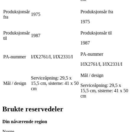
Produksjonsår
Produksjonsår fra
1975
fra
1975
Produksjonsår
Produksjonsår til
1987
til
1987
PA-nummer
PA-nummer
I/IX2761/I, I/IX2331/I
I/IX2761/I, I/IX2331/I
Mål / design
Serviceåpning: 29,5 x
Mål / design
15,5 cm, sisterne: 41 x 50
Serviceåpning: 29,5 x
cm
15,5 cm, sisterne: 41 x 50
cm
Brukte reservedeler
Din nåværende region
Norge