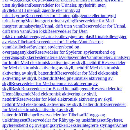
uten skyllekant
Reservedeler for Urinaler, spyledrift, uten
skyllekant
Til utenpåliggende eller innbygd
urinalstyring
Reservedeler for Til utenpåliggende eller innbygd
urinalstyring
Med integrert urinalstyring
Reservedeler for Med
integrert urinalstyring
Urinal, drift uten vann
Reservedeler for Urinal,
drift uten vann
Uten lokk
Reservedeler for Uten
lokk
Urinalskillevegger
Urinalskillevegger av plast
Urinalskillevegger
av glass
Tilbehør
Reservedeler for Tilbehør
Vannlåser og
vannlåstilbehør
Spylerør, spylerørsbend og
overgangsstykker
Reservedeler for Spylerør, spylerørsbend og
overgangsstykker
Festemateriell
Avløpsventiler
Vannfordeler
Urinalstyr
for Innfelt
Med elektronisk aktivering av skyll, nettdrift
Reservedeler
for Med elektronisk aktivering av skyll, nettdrift
Med elektronisk
aktivering av skyll, batteridrift
Reservedeler for Med elektronisk
aktivering av skyll, batteridrift
Med pneumatisk aktivering av
skyll
Reservedeler for Med pneumatisk aktivering av
skyll
Basic
Reservedeler for Basic
Utenpåliggende
Reservedeler for
Utenpåliggende
Med elektronisk aktivering av skyll,
nettdrift
Reservedeler for Med elektronisk aktivering av skyll,
nettdrift
Med elektronisk aktivering av skyll, batteridrift
Reservedeler
for Med elektronisk aktivering av skyll,
batteridrift
Tilbehør
Reservedeler for Tilbehør
Råbygg- og
utskiftingssett
Reservedeler for Råbygg- og utskiftingssett
Spylerør,
spylerørsbend og overgangsstykker
Deksler
Integrerte styringer
Annet