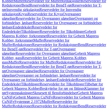
Kobber
Muffer
Reservedeler for Muffer
Reduksjoner
Reservedeler for
Reduksjoner
Bend
Reservedeler for Bend
T-rør
Reservedeler for T-
rør
Innvendig sirkulasjon
Reservedeler for Innvendig
sirkulasjon
Kryss
Reservedeler for Kryss
Overganger
uløselige
Reservedeler for Overganger uløselige
Overganger og
forbindelser, løsbare
Reservedeler for Overganger og forbindelser,
løsbare
Endedeksler
Reservedeler for
Endedeksler
Tilkoblinger
Reservedeler for Tilkoblinger
Geberit
Mapress Kobber, forkrommet
Reservedeler for Geberit Mapress
Kobber, forkrommet
Muffer
Reservedeler for
Muffer
Reduksjoner
Reservedeler for Reduksjoner
Bend
Reservedeler
for Bend
T-rør
Reservedeler for T-rør
Overganger
uløselige
Reservedeler for Overganger uløselige
Geberit Mapress
Kobber, gass
Reservedeler for Geberit Mapress Kobber,
gass
Muffer
Reservedeler for Muffer
Reduksjoner
Reservedeler for
Reduksjoner
Bend
Reservedeler for Bend
T-rør
Reservedeler for T-
rør
Overganger uløselige
Reservedeler for Overganger
uløselige
Overganger og forbindelser, løsbare
Reservedeler for
Overganger og forbindelser, løsbare
Endedeksler
Reservedeler for
Endedeksler
Tilkoblinger
Reservedeler for Tilkoblinger
Tilbehør for
Geberit Mapress Kobber
Beskyttelse for rør og fittings
Klammer for
rør
Systempakninger
Skruesett til flensforbindelser
Geberit Mapress
CuNiFe
Geberit Mapress CuNiFe
Reservedeler for Geberit Mapress
CuNiFe
Systemrør 2.1972
Muffer
Reservedeler for
Muffer
Reduksjoner
Reservedeler for Reduksjoner
Bend
Reservedeler