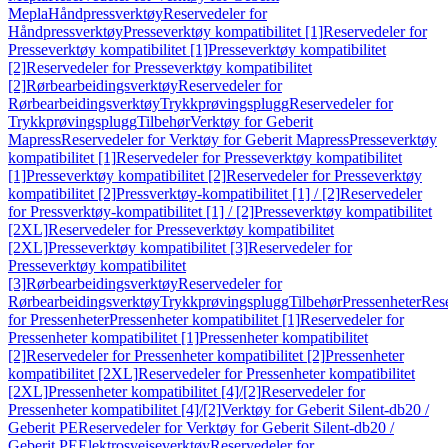
Mepla
Håndpressverktøy
Reservedeler for
Håndpressverktøy
Presseverktøy kompatibilitet [1]
Reservedeler for
Presseverktøy kompatibilitet [1]
Presseverktøy kompatibilitet
[2]
Reservedeler for Presseverktøy kompatibilitet
[2]
Rørbearbeidingsverktøy
Reservedeler for
Rørbearbeidingsverktøy
Trykkprøvingsplugg
Reservedeler for
Trykkprøvingsplugg
Tilbehør
Verktøy for Geberit
Mapress
Reservedeler for Verktøy for Geberit Mapress
Presseverktøy
kompatibilitet [1]
Reservedeler for Presseverktøy kompatibilitet
[1]
Presseverktøy kompatibilitet [2]
Reservedeler for Presseverktøy
kompatibilitet [2]
Pressverktøy-kompatibilitet [1] / [2]
Reservedeler
for Pressverktøy-kompatibilitet [1] / [2]
Presseverktøy kompatibilitet
[2XL]
Reservedeler for Presseverktøy kompatibilitet
[2XL]
Presseverktøy kompatibilitet [3]
Reservedeler for
Presseverktøy kompatibilitet
[3]
Rørbearbeidingsverktøy
Reservedeler for
Rørbearbeidingsverktøy
Trykkprøvingsplugg
Tilbehør
Pressenheter
Res
for Pressenheter
Pressenheter kompatibilitet [1]
Reservedeler for
Pressenheter kompatibilitet [1]
Pressenheter kompatibilitet
[2]
Reservedeler for Pressenheter kompatibilitet [2]
Pressenheter
kompatibilitet [2XL]
Reservedeler for Pressenheter kompatibilitet
[2XL]
Pressenheter kompatibilitet [4]/[2]
Reservedeler for
Pressenheter kompatibilitet [4]/[2]
Verktøy for Geberit Silent-db20 /
Geberit PE
Reservedeler for Verktøy for Geberit Silent-db20 /
Geberit PE
Elektrosveiseverktøy
Reservedeler for