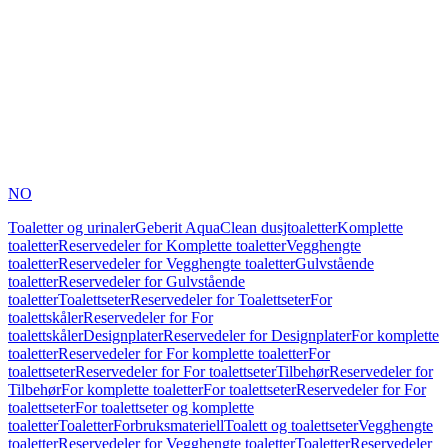
NO
Toaletter og urinaler
Geberit AquaClean dusjtoaletter
Komplette
toaletter
Reservedeler for Komplette toaletter
Vegghengte
toaletter
Reservedeler for Vegghengte toaletter
Gulvstående
toaletter
Reservedeler for Gulvstående
toaletter
Toalettseter
Reservedeler for Toalettseter
For
toalettskåler
Reservedeler for For
toalettskåler
Designplater
Reservedeler for Designplater
For komplette
toaletter
Reservedeler for For komplette toaletter
For
toalettseter
Reservedeler for For toalettseter
Tilbehør
Reservedeler for
Tilbehør
For komplette toaletter
For toalettseter
Reservedeler for For
toalettseter
For toalettseter og komplette
toaletter
Toaletter
Forbruksmateriell
Toalett og toalettseter
Vegghengte
toaletter
Reservedeler for Vegghengte toaletter
Toaletter
Reservedeler