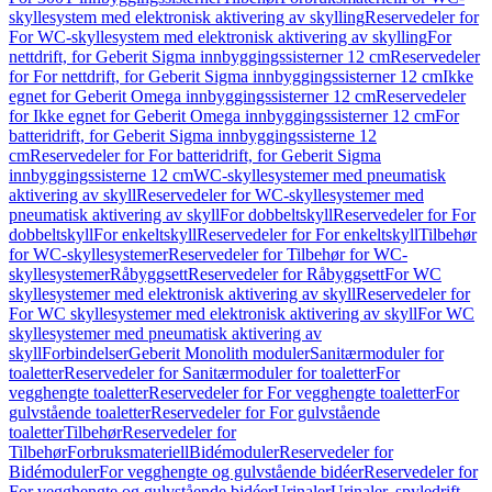
skyllesystem med elektronisk aktivering av skylling
Reservedeler for
For WC-skyllesystem med elektronisk aktivering av skylling
For
nettdrift, for Geberit Sigma innbyggingssisterner 12 cm
Reservedeler
for For nettdrift, for Geberit Sigma innbyggingssisterner 12 cm
Ikke
egnet for Geberit Omega innbyggingssisterner 12 cm
Reservedeler
for Ikke egnet for Geberit Omega innbyggingssisterner 12 cm
For
batteridrift, for Geberit Sigma innbyggingssisterne 12
cm
Reservedeler for For batteridrift, for Geberit Sigma
innbyggingssisterne 12 cm
WC-skyllesystemer med pneumatisk
aktivering av skyll
Reservedeler for WC-skyllesystemer med
pneumatisk aktivering av skyll
For dobbeltskyll
Reservedeler for For
dobbeltskyll
For enkeltskyll
Reservedeler for For enkeltskyll
Tilbehør
for WC-skyllesystemer
Reservedeler for Tilbehør for WC-
skyllesystemer
Råbyggsett
Reservedeler for Råbyggsett
For WC
skyllesystemer med elektronisk aktivering av skyll
Reservedeler for
For WC skyllesystemer med elektronisk aktivering av skyll
For WC
skyllesystemer med pneumatisk aktivering av
skyll
Forbindelser
Geberit Monolith moduler
Sanitærmoduler for
toaletter
Reservedeler for Sanitærmoduler for toaletter
For
vegghengte toaletter
Reservedeler for For vegghengte toaletter
For
gulvstående toaletter
Reservedeler for For gulvstående
toaletter
Tilbehør
Reservedeler for
Tilbehør
Forbruksmateriell
Bidémoduler
Reservedeler for
Bidémoduler
For vegghengte og gulvstående bidéer
Reservedeler for
For vegghengte og gulvstående bidéer
Urinaler
Urinaler, spyledrift,