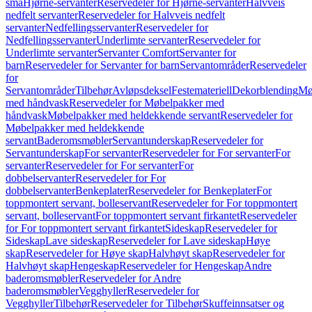
små
Hjørne-servanter
Reservedeler for Hjørne-servanter
Halvveis
nedfelt servanter
Reservedeler for Halvveis nedfelt
servanter
Nedfellingsservanter
Reservedeler for
Nedfellingsservanter
Underlimte servanter
Reservedeler for
Underlimte servanter
Servanter Comfort
Servanter for
barn
Reservedeler for Servanter for barn
Servantområder
Reservedeler
for
Servantområder
Tilbehør
Avløpsdeksel
Festemateriell
Dekorblending
Mø
med håndvask
Reservedeler for Møbelpakker med
håndvask
Møbelpakker med heldekkende servant
Reservedeler for
Møbelpakker med heldekkende
servant
Baderomsmøbler
Servantunderskap
Reservedeler for
Servantunderskap
For servanter
Reservedeler for For servanter
For
servanter
Reservedeler for For servanter
For
dobbelservanter
Reservedeler for For
dobbelservanter
Benkeplater
Reservedeler for Benkeplater
For
toppmontert servant, bolleservant
Reservedeler for For toppmontert
servant, bolleservant
For toppmontert servant firkantet
Reservedeler
for For toppmontert servant firkantet
Sideskap
Reservedeler for
Sideskap
Lave sideskap
Reservedeler for Lave sideskap
Høye
skap
Reservedeler for Høye skap
Halvhøyt skap
Reservedeler for
Halvhøyt skap
Hengeskap
Reservedeler for Hengeskap
Andre
baderomsmøbler
Reservedeler for Andre
baderomsmøbler
Vegghyller
Reservedeler for
Vegghyller
Tilbehør
Reservedeler for Tilbehør
Skuffeinnsatser og