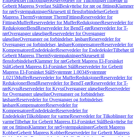
Endedeksler
Tilkoblinger
Reservedeler for Tilkoblinger
Tilbehør til
Geberit Mapress Syrefast Stål
Beskyttelse for rør og fittings
Klammer
for rør
Systempakninger
Skruesett til flensforbindelser
Geberit
Mapress Therm
Systemrør Therm
Fittings
Reservedeler for
Fittings
Muffer
Reservedeler for Muffer
Reduksjoner
Reservedeler for
Reduksjoner
Bend
Reservedeler for Bend
T-rør
Reservedeler for T-
rør
Overganger uløselige
Reservedeler for Overganger
uløselige
Overganger og forbindelser, løsbare
Reservedeler for
Overganger og forbindelser, løsbare
Kompensatorer
Reservedeler for
Kompensatorer
Endedeksler
Reservedeler for Endedeksler
Tilbehør til
Geberit Mapress Therm
Systempakninger
Skruesett til
flensforbindelser
Klammer for rør
Geberit Mapress El-Forsinket
Stål
Geberit Mapress El-Forsinket Stål
Reservedeler for Geberit
Mapress El-Forsinket Stål
Systemrør 1.0034
Systemrør
1.0215
Muffer
Reservedeler for Muffer
Reduksjoner
Reservedeler for
Reduksjoner
Bend
Reservedeler for Bend
T-rør
Reservedeler for T-
rør
Kryss
Reservedeler for Kryss
Overganger uløselige
Reservedeler
for Overganger uløselige
Overganger og forbindelser,
løsbare
Reservedeler for Overganger og forbindelser,
løsbare
Kompensatorer
Reservedeler for
Kompensatorer
Endedeksler
Reservedeler for
Endedeksler
Tilkoblinger for varme
Reservedeler for Tilkoblinger for
varme
Tilbehør for Geberit Mapress El-Forsinket Stål
Beskyttelse for
rør og fittings
Klammer for rør
Systempakninger
Geberit Mapress
Kobber
Geberit Mapress Kobber
Reservedeler for Geberit Mapress