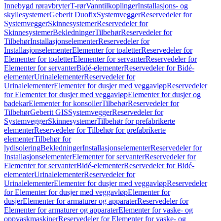
Innebygd røravbryter
T-rør
Vanntilkoplinger
Installasjons- og
skyllesystemer
Geberit Duofix
Systemvegger
Reservedeler for
Systemvegger
Skinnesystemer
Reservedeler for
Skinnesystemer
Bekledninger
Tilbehør
Reservedeler for
Tilbehør
Installasjonselementer
Reservedeler for
Installasjonselementer
Elementer for toaletter
Reservedeler for
Elementer for toaletter
Elementer for servanter
Reservedeler for
Elementer for servanter
Bidé-elementer
Reservedeler for Bidé-
elementer
Urinalelementer
Reservedeler for
Urinalelementer
Elementer for dusjer med veggavløp
Reservedeler
for Elementer for dusjer med veggavløp
Elementer for dusjer og
badekar
Elementer for konsoller
Tilbehør
Reservedeler for
Tilbehør
Geberit GIS
Systemvegger
Reservedeler for
Systemvegger
Skinnesystemer
Tilbehør for prefabrikerte
elementer
Reservedeler for Tilbehør for prefabrikerte
elementer
Tilbehør for
lydisolering
Bekledninger
Installasjonselementer
Reservedeler for
Installasjonselementer
Elementer for servanter
Reservedeler for
Elementer for servanter
Bidé-elementer
Reservedeler for Bidé-
elementer
Urinalelementer
Reservedeler for
Urinalelementer
Elementer for dusjer med veggavløp
Reservedeler
for Elementer for dusjer med veggavløp
Elementer for
dusjer
Elementer for armaturer og apparater
Reservedeler for
Elementer for armaturer og apparater
Elementer for vaske- og
oppvaskmaskiner
Reservedeler for Elementer for vaske- og