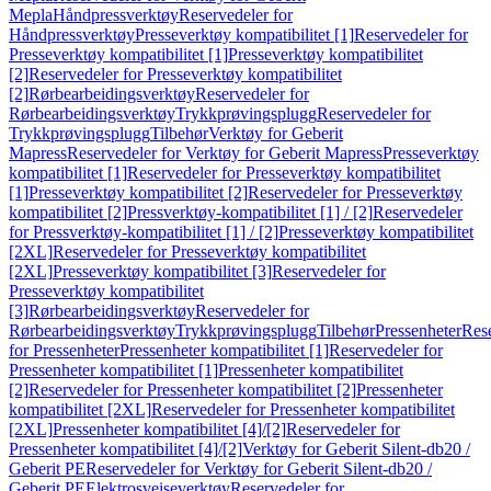
Mepla
Håndpressverktøy
Reservedeler for
Håndpressverktøy
Presseverktøy kompatibilitet [1]
Reservedeler for
Presseverktøy kompatibilitet [1]
Presseverktøy kompatibilitet
[2]
Reservedeler for Presseverktøy kompatibilitet
[2]
Rørbearbeidingsverktøy
Reservedeler for
Rørbearbeidingsverktøy
Trykkprøvingsplugg
Reservedeler for
Trykkprøvingsplugg
Tilbehør
Verktøy for Geberit
Mapress
Reservedeler for Verktøy for Geberit Mapress
Presseverktøy
kompatibilitet [1]
Reservedeler for Presseverktøy kompatibilitet
[1]
Presseverktøy kompatibilitet [2]
Reservedeler for Presseverktøy
kompatibilitet [2]
Pressverktøy-kompatibilitet [1] / [2]
Reservedeler
for Pressverktøy-kompatibilitet [1] / [2]
Presseverktøy kompatibilitet
[2XL]
Reservedeler for Presseverktøy kompatibilitet
[2XL]
Presseverktøy kompatibilitet [3]
Reservedeler for
Presseverktøy kompatibilitet
[3]
Rørbearbeidingsverktøy
Reservedeler for
Rørbearbeidingsverktøy
Trykkprøvingsplugg
Tilbehør
Pressenheter
Res
for Pressenheter
Pressenheter kompatibilitet [1]
Reservedeler for
Pressenheter kompatibilitet [1]
Pressenheter kompatibilitet
[2]
Reservedeler for Pressenheter kompatibilitet [2]
Pressenheter
kompatibilitet [2XL]
Reservedeler for Pressenheter kompatibilitet
[2XL]
Pressenheter kompatibilitet [4]/[2]
Reservedeler for
Pressenheter kompatibilitet [4]/[2]
Verktøy for Geberit Silent-db20 /
Geberit PE
Reservedeler for Verktøy for Geberit Silent-db20 /
Geberit PE
Elektrosveiseverktøy
Reservedeler for