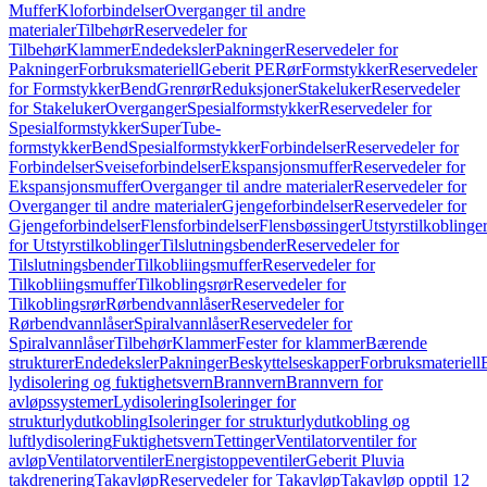
Muffer
Kloforbindelser
Overganger til andre
materialer
Tilbehør
Reservedeler for
Tilbehør
Klammer
Endedeksler
Pakninger
Reservedeler for
Pakninger
Forbruksmateriell
Geberit PE
Rør
Formstykker
Reservedeler
for Formstykker
Bend
Grenrør
Reduksjoner
Stakeluker
Reservedeler
for Stakeluker
Overganger
Spesialformstykker
Reservedeler for
Spesialformstykker
SuperTube-
formstykker
Bend
Spesialformstykker
Forbindelser
Reservedeler for
Forbindelser
Sveiseforbindelser
Ekspansjonsmuffer
Reservedeler for
Ekspansjonsmuffer
Overganger til andre materialer
Reservedeler for
Overganger til andre materialer
Gjengeforbindelser
Reservedeler for
Gjengeforbindelser
Flensforbindelser
Flensbøssinger
Utstyrstilkoblinge
for Utstyrstilkoblinger
Tilslutningsbender
Reservedeler for
Tilslutningsbender
Tilkobliingsmuffer
Reservedeler for
Tilkobliingsmuffer
Tilkoblingsrør
Reservedeler for
Tilkoblingsrør
Rørbendvannlåser
Reservedeler for
Rørbendvannlåser
Spiralvannlåser
Reservedeler for
Spiralvannlåser
Tilbehør
Klammer
Fester for klammer
Bærende
strukturer
Endedeksler
Pakninger
Beskyttelseskapper
Forbruksmateriell
lydisolering og fuktighetsvern
Brannvern
Brannvern for
avløpssystemer
Lydisolering
Isoleringer for
strukturlydutkobling
Isoleringer for strukturlydutkobling og
luftlydisolering
Fuktighetsvern
Tettinger
Ventilatorventiler for
avløp
Ventilatorventiler
Energistoppeventiler
Geberit Pluvia
takdrenering
Takavløp
Reservedeler for Takavløp
Takavløp opptil 12