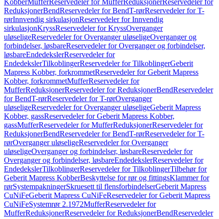
Kobber
Muffer
Reservedeler for Muffer
Reduksjoner
Reservedeler for
Reduksjoner
Bend
Reservedeler for Bend
T-rør
Reservedeler for T-
rør
Innvendig sirkulasjon
Reservedeler for Innvendig
sirkulasjon
Kryss
Reservedeler for Kryss
Overganger
uløselige
Reservedeler for Overganger uløselige
Overganger og
forbindelser, løsbare
Reservedeler for Overganger og forbindelser,
løsbare
Endedeksler
Reservedeler for
Endedeksler
Tilkoblinger
Reservedeler for Tilkoblinger
Geberit
Mapress Kobber, forkrommet
Reservedeler for Geberit Mapress
Kobber, forkrommet
Muffer
Reservedeler for
Muffer
Reduksjoner
Reservedeler for Reduksjoner
Bend
Reservedeler
for Bend
T-rør
Reservedeler for T-rør
Overganger
uløselige
Reservedeler for Overganger uløselige
Geberit Mapress
Kobber, gass
Reservedeler for Geberit Mapress Kobber,
gass
Muffer
Reservedeler for Muffer
Reduksjoner
Reservedeler for
Reduksjoner
Bend
Reservedeler for Bend
T-rør
Reservedeler for T-
rør
Overganger uløselige
Reservedeler for Overganger
uløselige
Overganger og forbindelser, løsbare
Reservedeler for
Overganger og forbindelser, løsbare
Endedeksler
Reservedeler for
Endedeksler
Tilkoblinger
Reservedeler for Tilkoblinger
Tilbehør for
Geberit Mapress Kobber
Beskyttelse for rør og fittings
Klammer for
rør
Systempakninger
Skruesett til flensforbindelser
Geberit Mapress
CuNiFe
Geberit Mapress CuNiFe
Reservedeler for Geberit Mapress
CuNiFe
Systemrør 2.1972
Muffer
Reservedeler for
Muffer
Reduksjoner
Reservedeler for Reduksjoner
Bend
Reservedeler