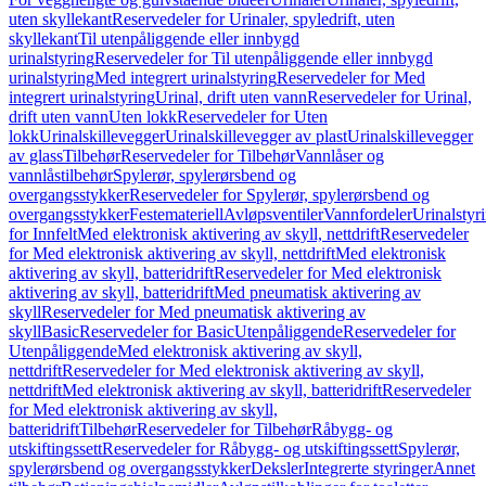
uten skyllekant
Reservedeler for Urinaler, spyledrift, uten
skyllekant
Til utenpåliggende eller innbygd
urinalstyring
Reservedeler for Til utenpåliggende eller innbygd
urinalstyring
Med integrert urinalstyring
Reservedeler for Med
integrert urinalstyring
Urinal, drift uten vann
Reservedeler for Urinal,
drift uten vann
Uten lokk
Reservedeler for Uten
lokk
Urinalskillevegger
Urinalskillevegger av plast
Urinalskillevegger
av glass
Tilbehør
Reservedeler for Tilbehør
Vannlåser og
vannlåstilbehør
Spylerør, spylerørsbend og
overgangsstykker
Reservedeler for Spylerør, spylerørsbend og
overgangsstykker
Festemateriell
Avløpsventiler
Vannfordeler
Urinalstyr
for Innfelt
Med elektronisk aktivering av skyll, nettdrift
Reservedeler
for Med elektronisk aktivering av skyll, nettdrift
Med elektronisk
aktivering av skyll, batteridrift
Reservedeler for Med elektronisk
aktivering av skyll, batteridrift
Med pneumatisk aktivering av
skyll
Reservedeler for Med pneumatisk aktivering av
skyll
Basic
Reservedeler for Basic
Utenpåliggende
Reservedeler for
Utenpåliggende
Med elektronisk aktivering av skyll,
nettdrift
Reservedeler for Med elektronisk aktivering av skyll,
nettdrift
Med elektronisk aktivering av skyll, batteridrift
Reservedeler
for Med elektronisk aktivering av skyll,
batteridrift
Tilbehør
Reservedeler for Tilbehør
Råbygg- og
utskiftingssett
Reservedeler for Råbygg- og utskiftingssett
Spylerør,
spylerørsbend og overgangsstykker
Deksler
Integrerte styringer
Annet