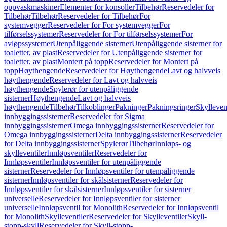
oppvaskmaskiner
Elementer for konsoller
Tilbehør
Reservedeler for
Tilbehør
Tilbehør
Reservedeler for Tilbehør
For
systemvegger
Reservedeler for For systemvegger
For
tilførselssystemer
Reservedeler for For tilførselssystemer
For
avløpssystemer
Utenpåliggende sisterner
Utenpåliggende sisterner for
toaletter, av plast
Reservedeler for Utenpåliggende sisterner for
toaletter, av plast
Montert på topp
Reservedeler for Montert på
topp
Høythengende
Reservedeler for Høythengende
Lavt og halvveis
høythengende
Reservedeler for Lavt og halvveis
høythengende
Spylerør for utenpåliggende
sisterner
Høythengende
Lavt og halvveis
høythengende
Tilbehør
Tilkoblinger
Pakninger
Pakningsringer
Skylleven
innbyggingssisterner
Reservedeler for Sigma
innbyggingssisterner
Omega innbyggingssisterner
Reservedeler for
Omega innbyggingssisterner
Delta innbyggingssisterner
Reservedeler
for Delta innbyggingssisterner
Spylerør
Tilbehør
Innløps- og
skylleventiler
Innløpsventiler
Reservedeler for
Innløpsventiler
Innløpsventiler for utenpåliggende
sisterner
Reservedeler for Innløpsventiler for utenpåliggende
sisterner
Innløpsventiler for skålsisterner
Reservedeler for
Innløpsventiler for skålsisterner
Innløpsventiler for sisterner
universelle
Reservedeler for Innløpsventiler for sisterner
universelle
Innløpsventil for Monolith
Reservedeler for Innløpsventil
for Monolith
Skylleventiler
Reservedeler for Skylleventiler
Skyll-
stopp-skyll
Reservedeler for Skyll-stopp-