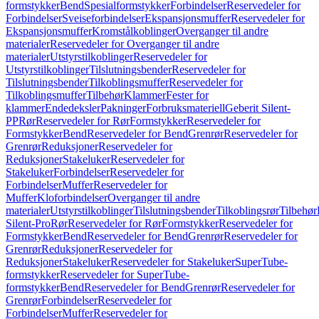
formstykker
Bend
Spesialformstykker
Forbindelser
Reservedeler for
Forbindelser
Sveiseforbindelser
Ekspansjonsmuffer
Reservedeler for
Ekspansjonsmuffer
Kromstålkoblinger
Overganger til andre
materialer
Reservedeler for Overganger til andre
materialer
Utstyrstilkoblinger
Reservedeler for
Utstyrstilkoblinger
Tilslutningsbender
Reservedeler for
Tilslutningsbender
Tilkoblingsmuffer
Reservedeler for
Tilkoblingsmuffer
Tilbehør
Klammer
Fester for
klammer
Endedeksler
Pakninger
Forbruksmateriell
Geberit Silent-
PP
Rør
Reservedeler for Rør
Formstykker
Reservedeler for
Formstykker
Bend
Reservedeler for Bend
Grenrør
Reservedeler for
Grenrør
Reduksjoner
Reservedeler for
Reduksjoner
Stakeluker
Reservedeler for
Stakeluker
Forbindelser
Reservedeler for
Forbindelser
Muffer
Reservedeler for
Muffer
Kloforbindelser
Overganger til andre
materialer
Utstyrstilkoblinger
Tilslutningsbender
Tilkoblingsrør
Tilbehør
Silent-Pro
Rør
Reservedeler for Rør
Formstykker
Reservedeler for
Formstykker
Bend
Reservedeler for Bend
Grenrør
Reservedeler for
Grenrør
Reduksjoner
Reservedeler for
Reduksjoner
Stakeluker
Reservedeler for Stakeluker
SuperTube-
formstykker
Reservedeler for SuperTube-
formstykker
Bend
Reservedeler for Bend
Grenrør
Reservedeler for
Grenrør
Forbindelser
Reservedeler for
Forbindelser
Muffer
Reservedeler for