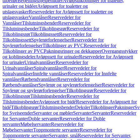
tilbehør
Betjeningshjelpemidler
Avløpstilkoblinger for toaletter,
urinaler og bidéer
Avløpssett for toaletter og
utslagsvasker
Reservedeler for Avløpssett for toaletter og
utslagsvasker
Vannlåser
Reservedeler for
Vannlåser
Tilslutningsbender
Reservedeler for
Tilslutningsbender
Tilkoblingsrør
Reservedeler for
Tilkoblingsrør
Tilkoblingssett
Reservedeler for
Tilkoblingssett
Spylerørforlengelser
Reservedeler for
Spylerørforlengelser
Tilkoblinger av PVC
Reservedeler for
Tilkoblinger av PVC
Pakningsringer og dekkapper
Overgangsstykker
og koblingsdeler
Avløpssett for urinaler
Reservedeler for Avløpssett
for urinaler
Urinalvannlåser
Reservedeler for
Urinalvannlåser
Spiralvannlåser
Reservedeler for
Spiralvannlåser
Innfelte vannlåser
Reservedeler for Innfelte
vannlåser
Rørbendvannlåser
Reservedeler for
Rørbendvannlåser
Spylerør og spylerørforlengelser
Reservedeler for
Spylerør og spylerørforlengelser
Tilkoblingsrør
Reservedeler for
Tilkoblingsrør
Tilslutningsbender
Reservedeler for
Tilslutningsbender
Avløpssett for bidé
Reservedeler for Avløpssett for
bidé
Tilkoblingsrør
Tilslutningsbender
Deksler
Tilkoblinger
Pakninger
Sv
for Sveiseender
Servanter og møbler
Servanter
Servanter
Reservedeler
for Servanter
Doble servanter
Reservedeler for Doble
servanter
Møbelservanter
Reservedeler for
Møbelservanter
Toppmonterte servanter
Reservedeler for
Toppmonterte servanter
Servanter, små
Reservedeler for Servanter,