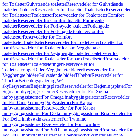
for Toaletter
Gulvstående toaletter
Reservedeler for Gulvstående
toaletter
Toaletter
Reservedeler for Toaletter
Toalettseter
Reservedeler
for Toalettseter
Toalettseter
Reservedeler for Toalettseter
Comfort
toaletter
Reservedeler for Comfort toaletter
Forhøyede
toaletter
Reservedeler for Forhøyede toaletter
Forlengede
toaletter
Reservedeler for Forlengede toaletter
Comfort
toalettseter
Reservedeler for Comfort
toalettseter
Toalettseter
Reservedeler for Toalettseter
Toaletter for
barn
Reservedeler for Toaletter for barn
Vegghengte
toaletter
Reservedeler for Vegghengte toaletter
Toalettseter for
barn
Reservedeler for Toalettseter for barn
Toalettseter
Reservedeler
for Toalettseter
Toalettseteringer
Reservedeler for
Toalettseteringer
Bidéer
Vegghengte bidéer
Reservedeler for
Vegghengte bidéer
Gulvstående bidéer
Tilbehør
Reservedeler for
Tilbehør
Betjeningsplater og WC
skyllesystemer
Betjeningsplater
Reservedeler for Betjeningsplater
For
Sigma innbyggingssisterner
Reservedeler for For Sigma
innbyggingssisterner
For Omega innbyggingssisterner
Reservedeler
for For Omega innbyggingssisterner
For Kappa
innbyggingssisterner
Reservedeler for For Kappa
innbyggingssisterner
For Delta innbyggingssisterner
Reservedeler for
For Delta innbyggingssisterner
For Twinline
innbyggingssisterner
Reservedeler for For Twinline
innbyggingssisterner
For 300T innbyggingssisterner
Reservedeler for
For 300T innbyggingssisterner
Tilbehør
Forbruksmateriell
For WC-