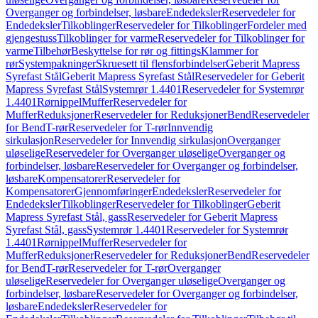
Overganger og forbindelser, løsbare
Endedeksler
Reservedeler for
Endedeksler
Tilkoblinger
Reservedeler for Tilkoblinger
Fordeler med
gjengestuss
Tilkoblinger for varme
Reservedeler for Tilkoblinger for
varme
Tilbehør
Beskyttelse for rør og fittings
Klammer for
rør
Systempakninger
Skruesett til flensforbindelser
Geberit Mapress
Syrefast Stål
Geberit Mapress Syrefast Stål
Reservedeler for Geberit
Mapress Syrefast Stål
Systemrør 1.4401
Reservedeler for Systemrør
1.4401
Rørnippel
Muffer
Reservedeler for
Muffer
Reduksjoner
Reservedeler for Reduksjoner
Bend
Reservedeler
for Bend
T-rør
Reservedeler for T-rør
Innvendig
sirkulasjon
Reservedeler for Innvendig sirkulasjon
Overganger
uløselige
Reservedeler for Overganger uløselige
Overganger og
forbindelser, løsbare
Reservedeler for Overganger og forbindelser,
løsbare
Kompensatorer
Reservedeler for
Kompensatorer
Gjennomføringer
Endedeksler
Reservedeler for
Endedeksler
Tilkoblinger
Reservedeler for Tilkoblinger
Geberit
Mapress Syrefast Stål, gass
Reservedeler for Geberit Mapress
Syrefast Stål, gass
Systemrør 1.4401
Reservedeler for Systemrør
1.4401
Rørnippel
Muffer
Reservedeler for
Muffer
Reduksjoner
Reservedeler for Reduksjoner
Bend
Reservedeler
for Bend
T-rør
Reservedeler for T-rør
Overganger
uløselige
Reservedeler for Overganger uløselige
Overganger og
forbindelser, løsbare
Reservedeler for Overganger og forbindelser,
løsbare
Endedeksler
Reservedeler for