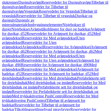
slukrenner
Dusjgulvavløp
Reservedeler for Dusjgulvavløp
Tilbehør til
dusjgulvavløp
Reservedeler for Tilbehør til
dusjgulvavløp
Veggsluk
Reservedeler for Veggsluk
Tilbehør til
veggsluk
Reservedeler for Tilbehør til veggsluk
Dusjkar og
dusjgulv
Dusjgulv av
mineralmateriale
Innbyggingselementer
Nisjebokser til
dusjer
Nisjebokser
Avløpstilkoblinger for dusj og badekar
Avløpsett
for dusjkar, d52
Reservedeler for Avløpsett for dusjkar, d52
Med
avløpsdeksel
Reservedeler for Med avløpsdeksel
Uten
avløpsdeksel
Reservedeler for Uten
avløpsdeksel
Avløpsdeksel
Reservedeler for Avløpsdeksel
Avløpssett
for dusjkar, d62
Reservedeler for Avløpssett for dusjkar, d62
Med
avløpsdeksel
Reservedeler for Med avløpsdeksel
Uten
avløpsdeksel
Reservedeler for Uten avløpsdeksel
Avløpssett for
dusjkar, d90
Reservedeler for Avløpssett for dusjkar, d90
Med
avløpsdeksel
Reservedeler for Med avløpsdeksel
Avløpssett for
badekar, d52
Reservedeler for Avløpssett for badekar, d52
Med
dreiehåndtak
Reservedeler for Med dreiehåndtak
Prefabrikkerte sett
for dreiehåndtak
Med dreiehåndtak og innløp
Reservedeler for Med
dreiehåndtak og innløp
Prefabrikkerte sett for dreiehåndtak og
innløp
Reservedeler for Prefabrikkerte sett for dreiehåndtak og
innløp
Med trykkaktivering PushControl
Reservedeler for Med
trykkaktivering PushControl
Tilbehør til avløpssett for
badekar
Reservedeler for Tilbehør til avløpssett for
badekar
Tilkoblingssett
Innebygd røravbryter
Reservedeler for