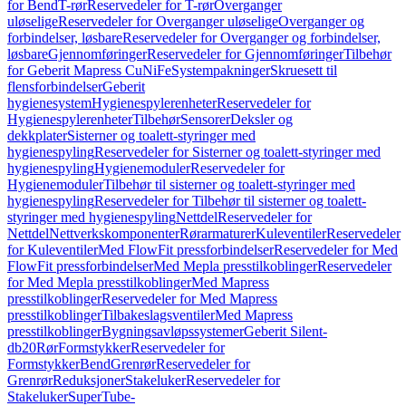
for Bend
T-rør
Reservedeler for T-rør
Overganger
uløselige
Reservedeler for Overganger uløselige
Overganger og
forbindelser, løsbare
Reservedeler for Overganger og forbindelser,
løsbare
Gjennomføringer
Reservedeler for Gjennomføringer
Tilbehør
for Geberit Mapress CuNiFe
Systempakninger
Skruesett til
flensforbindelser
Geberit
hygienesystem
Hygienespylerenheter
Reservedeler for
Hygienespylerenheter
Tilbehør
Sensorer
Deksler og
dekkplater
Sisterner og toalett-styringer med
hygienespyling
Reservedeler for Sisterner og toalett-styringer med
hygienespyling
Hygienemoduler
Reservedeler for
Hygienemoduler
Tilbehør til sisterner og toalett-styringer med
hygienespyling
Reservedeler for Tilbehør til sisterner og toalett-
styringer med hygienespyling
Nettdel
Reservedeler for
Nettdel
Nettverkskomponenter
Rørarmaturer
Kuleventiler
Reservedeler
for Kuleventiler
Med FlowFit pressforbindelser
Reservedeler for Med
FlowFit pressforbindelser
Med Mepla presstilkoblinger
Reservedeler
for Med Mepla presstilkoblinger
Med Mapress
presstilkoblinger
Reservedeler for Med Mapress
presstilkoblinger
Tilbakeslagsventiler
Med Mapress
presstilkoblinger
Bygningsavløpssystemer
Geberit Silent-
db20
Rør
Formstykker
Reservedeler for
Formstykker
Bend
Grenrør
Reservedeler for
Grenrør
Reduksjoner
Stakeluker
Reservedeler for
Stakeluker
SuperTube-