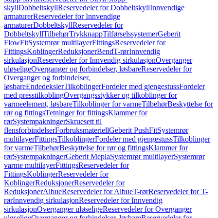
skyll
Dobbeltskyll
Reservedeler for Dobbeltskyll
Innvendige
armaturer
Reservedeler for Innvendige
armaturer
Dobbeltskyll
Reservedeler for
Dobbeltskyll
Tilbehør
Trykknapp
Tilførselssystemer
Geberit
FlowFit
Systemrør multilayer
Fittings
Reservedeler for
Fittings
Koblinger
Reduksjoner
Bend
T-rør
Innvendig
sirkulasjon
Reservedeler for Innvendig sirkulasjon
Overganger
uløselige
Overganger og forbindelser, løsbare
Reservedeler for
Overganger og forbindelser,
løsbare
Endedeksler
Tilkoblinger
Fordeler med gjengestuss
Fordeler
med presstilkobling
Overgangsstykker og tilkoblinger for
varmeelement, løsbare
Tilkoblinger for varme
Tilbehør
Beskyttelse for
rør og fittings
Tetninger for fittings
Klammer for
rør
Systempakninger
Skruesett til
flensforbindelser
Forbruksmateriell
Geberit PushFit
Systemrør
multilayer
Fittings
Tilkoblinger
Fordeler med gjengestuss
Tilkoblinger
for varme
Tilbehør
Beskyttelse for rør og fittings
Klammer for
rør
Systempakninger
Geberit Mepla
Systemrør multilayer
Systemrør
varme multilayer
Fittings
Reservedeler for
Fittings
Koblinger
Reservedeler for
Koblinger
Reduksjoner
Reservedeler for
Reduksjoner
Albue
Reservedeler for Albue
T-rør
Reservedeler for T-
rør
Innvendig sirkulasjon
Reservedeler for Innvendig
sirkulasjon
Overganger uløselige
Reservedeler for Overganger
uløselige
Overganger og forbindelser, løsbare
Reservedeler for