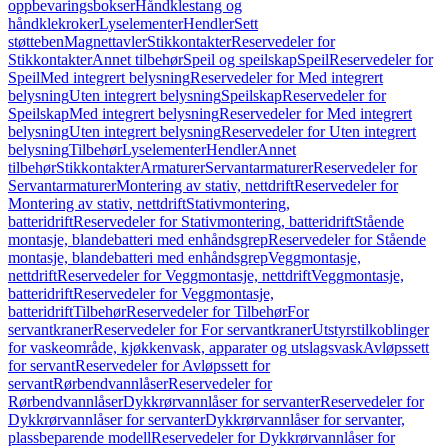
oppbevaringsbokser
Håndklestang og
håndklekroker
Lyselementer
Hendler
Sett
støtteben
Magnettavler
Stikkontakter
Reservedeler for
Stikkontakter
Annet tilbehør
Speil og speilskap
Speil
Reservedeler for
Speil
Med integrert belysning
Reservedeler for Med integrert
belysning
Uten integrert belysning
Speilskap
Reservedeler for
Speilskap
Med integrert belysning
Reservedeler for Med integrert
belysning
Uten integrert belysning
Reservedeler for Uten integrert
belysning
Tilbehør
Lyselementer
Hendler
Annet
tilbehør
Stikkontakter
Armaturer
Servantarmaturer
Reservedeler for
Servantarmaturer
Montering av stativ, nettdrift
Reservedeler for
Montering av stativ, nettdrift
Stativmontering,
batteridrift
Reservedeler for Stativmontering, batteridrift
Stående
montasje, blandebatteri med enhåndsgrep
Reservedeler for Stående
montasje, blandebatteri med enhåndsgrep
Veggmontasje,
nettdrift
Reservedeler for Veggmontasje, nettdrift
Veggmontasje,
batteridrift
Reservedeler for Veggmontasje,
batteridrift
Tilbehør
Reservedeler for Tilbehør
For
servantkraner
Reservedeler for For servantkraner
Utstyrstilkoblinger
for vaskeområde, kjøkkenvask, apparater og utslagsvask
Avløpssett
for servant
Reservedeler for Avløpssett for
servant
Rørbendvannlåser
Reservedeler for
Rørbendvannlåser
Dykkrørvannlåser for servanter
Reservedeler for
Dykkrørvannlåser for servanter
Dykkrørvannlåser for servanter,
plassbeparende modell
Reservedeler for Dykkrørvannlåser for