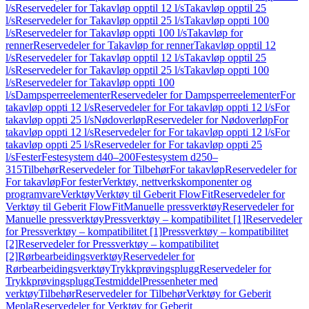
l/s
Reservedeler for Takavløp opptil 12 l/s
Takavløp opptil 25
l/s
Reservedeler for Takavløp opptil 25 l/s
Takavløp oppti 100
l/s
Reservedeler for Takavløp oppti 100 l/s
Takavløp for
renner
Reservedeler for Takavløp for renner
Takavløp opptil 12
l/s
Reservedeler for Takavløp opptil 12 l/s
Takavløp opptil 25
l/s
Reservedeler for Takavløp opptil 25 l/s
Takavløp oppti 100
l/s
Reservedeler for Takavløp oppti 100
l/s
Dampsperreelementer
Reservedeler for Dampsperreelementer
For
takavløp oppti 12 l/s
Reservedeler for For takavløp oppti 12 l/s
For
takavløp oppti 25 l/s
Nødoverløp
Reservedeler for Nødoverløp
For
takavløp oppti 12 l/s
Reservedeler for For takavløp oppti 12 l/s
For
takavløp oppti 25 l/s
Reservedeler for For takavløp oppti 25
l/s
Fester
Festesystem d40–200
Festesystem d250–
315
Tilbehør
Reservedeler for Tilbehør
For takavløp
Reservedeler for
For takavløp
For fester
Verktøy, nettverkskomponenter og
programvare
Verktøy
Verktøy til Geberit FlowFit
Reservedeler for
Verktøy til Geberit FlowFit
Manuelle pressverktøy
Reservedeler for
Manuelle pressverktøy
Pressverktøy – kompatibilitet [1]
Reservedeler
for Pressverktøy – kompatibilitet [1]
Pressverktøy – kompatibilitet
[2]
Reservedeler for Pressverktøy – kompatibilitet
[2]
Rørbearbeidingsverktøy
Reservedeler for
Rørbearbeidingsverktøy
Trykkprøvingsplugg
Reservedeler for
Trykkprøvingsplugg
Testmiddel
Pressenheter med
verktøy
Tilbehør
Reservedeler for Tilbehør
Verktøy for Geberit
Mepla
Reservedeler for Verktøy for Geberit