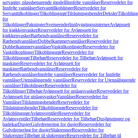
servanter, plassbeparende modell
Innfelte vannlåser
Reservedeler for
Innfelte vannlåser
Servanttilkoblinger
Reservedeler for
Servanttilkoblinger
Tilkoblingsrør
Tilslutningsbender
Deksler
Tilkobling
for
Tilkoblinger
Pakninger
Sveiseender
Innbyggingssisterner
Avløpssett
for kjøkkenvasker
Reservedeler for Avløpssett for
kjøkkenvasker
Rørbendvannlåser
Reservedeler for
Rørbendvannlåser
Dobbelkammervannlåser
Reservedeler for
Dobbelkammervannlåser
Vasktilkoplinger
Reservedeler for
Vasktilkoplinger
Tilkoblingsrør
Reservedeler for
Tilkoblingsrør
Tilbehør
Reservedeler for Tilbehør
Avløpssett for
maskiner
Reservedeler for Avløpssett for
maskiner
Rørbendvannlåser
Reservedeler for
Rørbendvannlåser
Innfelte vannlåser
Reservedeler for Innfelte
vannlåser
Utenpåliggende vannlåser
Reservedeler for Utenpåliggende
vannlåser
Tilkoblinger
Reservedeler for
Tilkoblinger
Tilbehør
Avløpssett for utslagsvasker
Reservedeler for
Avløpssett for utslagsvasker
Vannlåser
Reservedeler for
Vannlåser
Tilslutningsbender
Reservedeler for
Tilslutningsbender
Tilkoblingsrør
Reservedeler for
Tilkoblingsrør
Avløpsventiler
Reservedeler for
Avløpsventiler
Tilbehør
Reservedeler for Tilbehør
Dusjløsninger og
badekar
Dusjer
Gulvdrenering for dusjer
Reservedeler for
Gulvdrenering for dusjer
Slukrenner
Reservedeler for
Slukrenner
Tilbehør til slukrenner
Reservedeler for Tilbehør til