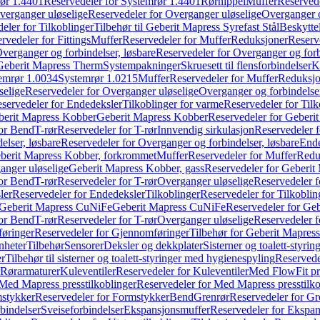
ør 1.4401
Reservedeler for Systemrør 1.4401
Rørnippel
Muffer
Reservede
verganger uløselige
Reservedeler for Overganger uløselige
Overganger o
eler for Tilkoblinger
Tilbehør til Geberit Mapress Syrefast Stål
Beskyttel
rvedeler for Fittings
Muffer
Reservedeler for Muffer
Reduksjoner
Reserv
verganger og forbindelser, løsbare
Reservedeler for Overganger og forb
 Geberit Mapress Therm
Systempakninger
Skruesett til flensforbindelser
K
emrør 1.0034
Systemrør 1.0215
Muffer
Reservedeler for Muffer
Reduksjo
selige
Reservedeler for Overganger uløselige
Overganger og forbindelser
servedeler for Endedeksler
Tilkoblinger for varme
Reservedeler for Tilk
berit Mapress Kobber
Geberit Mapress Kobber
Reservedeler for Geberi
for Bend
T-rør
Reservedeler for T-rør
Innvendig sirkulasjon
Reservedeler f
elser, løsbare
Reservedeler for Overganger og forbindelser, løsbare
Ende
eberit Mapress Kobber, forkrommet
Muffer
Reservedeler for Muffer
Redu
anger uløselige
Geberit Mapress Kobber, gass
Reservedeler for Geberit
for Bend
T-rør
Reservedeler for T-rør
Overganger uløselige
Reservedeler f
ler
Reservedeler for Endedeksler
Tilkoblinger
Reservedeler for Tilkoblin
Geberit Mapress CuNiFe
Geberit Mapress CuNiFe
Reservedeler for Ge
for Bend
T-rør
Reservedeler for T-rør
Overganger uløselige
Reservedeler f
øringer
Reservedeler for Gjennomføringer
Tilbehør for Geberit Mapre
nheter
Tilbehør
Sensorer
Deksler og dekkplater
Sisterner og toalett-styri
er
Tilbehør til sisterner og toalett-styringer med hygienespyling
Reservedel
Rørarmaturer
Kuleventiler
Reservedeler for Kuleventiler
Med FlowFit pr
Med Mapress presstilkoblinger
Reservedeler for Med Mapress presstilko
stykker
Reservedeler for Formstykker
Bend
Grenrør
Reservedeler for Gr
bindelser
Sveiseforbindelser
Ekspansjonsmuffer
Reservedeler for Ekspa