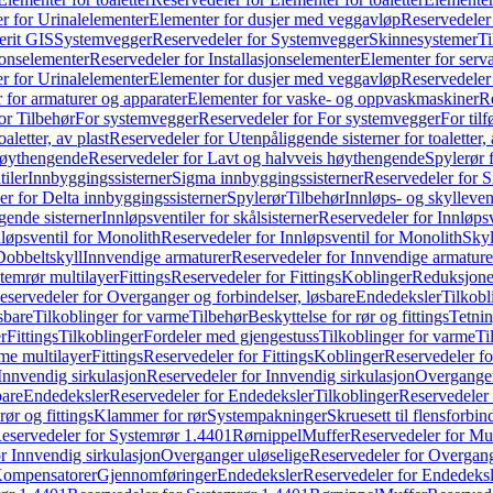
r for Urinalelementer
Elementer for dusjer med veggavløp
Reservedeler
rit GIS
Systemvegger
Reservedeler for Systemvegger
Skinnesystemer
Ti
jonselementer
Reservedeler for Installasjonselementer
Elementer for serv
r for Urinalelementer
Elementer for dusjer med veggavløp
Reservedeler
 for armaturer og apparater
Elementer for vaske- og oppvaskmaskiner
R
or Tilbehør
For systemvegger
Reservedeler for For systemvegger
For til
aletter, av plast
Reservedeler for Utenpåliggende sisterner for toaletter, 
høythengende
Reservedeler for Lavt og halvveis høythengende
Spylerør 
tiler
Innbyggingssisterner
Sigma innbyggingssisterner
Reservedeler for 
er for Delta innbyggingssisterner
Spylerør
Tilbehør
Innløps- og skylleven
gende sisterner
Innløpsventiler for skålsisterner
Reservedeler for Innløpsve
løpsventil for Monolith
Reservedeler for Innløpsventil for Monolith
Skyl
Dobbeltskyll
Innvendige armaturer
Reservedeler for Innvendige armature
temrør multilayer
Fittings
Reservedeler for Fittings
Koblinger
Reduksjone
eservedeler for Overganger og forbindelser, løsbare
Endedeksler
Tilkobl
sbare
Tilkoblinger for varme
Tilbehør
Beskyttelse for rør og fittings
Tetnin
r
Fittings
Tilkoblinger
Fordeler med gjengestuss
Tilkoblinger for varme
Ti
me multilayer
Fittings
Reservedeler for Fittings
Koblinger
Reservedeler f
Innvendig sirkulasjon
Reservedeler for Innvendig sirkulasjon
Overganger
bare
Endedeksler
Reservedeler for Endedeksler
Tilkoblinger
Reservedeler 
rør og fittings
Klammer for rør
Systempakninger
Skruesett til flensforbin
eservedeler for Systemrør 1.4401
Rørnippel
Muffer
Reservedeler for Mu
r Innvendig sirkulasjon
Overganger uløselige
Reservedeler for Overgang
Kompensatorer
Gjennomføringer
Endedeksler
Reservedeler for Endedeksl