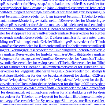
ap
Reservedeler for Hengeskap
Andre baderomsmøbler
Reservedeler fo
evaringsbokser
Håndklestang og håndklekroker
Lyselementer
Hendler
Set
peil
Med integrert belysning
Reservedeler for Med integrert belysning
Ute
rert belysning
Reservedeler for Uten integrert belysning
Tilbehør
Lysele
vantarmaturer
Montering av stativ, nettdrift
Reservedeler for Montering av s
åndsgrep
Reservedeler for Stående montasje, blandebatteri med enhånds
ridrift
Tilbehør
Reservedeler for Tilbehør
For servantkraner
Reservedeler
ler for Avløpssett for servant
Rørbendvannlåser
Reservedeler for Rørbe
beparende modell
Reservedeler for Dykkrørvannlåser for servanter, pla
blingsrør
Tilslutningsbender
Deksler
Tilkoblinger
Reservedeler for Tilkob
vannlåser
Reservedeler for Rørbendvannlåser
Dobbelkammervannlåser
R
linger
Tilkoblingsrør
Reservedeler for Tilkoblingsrør
Tilbehør
Reservedele
e vannlåser
Reservedeler for Innfelte vannlåser
Utenpåliggende vannlåse
Avløpssett for utslagsvasker
Vannlåser
Reservedeler for Vannlåser
Tilslu
sventiler
Reservedeler for Avløpsventiler
Tilbehør
Reservedeler for Tilbe
er for Slukrenner
Tilbehør til slukrenner
Reservedeler for Tilbehør til sl
ervedeler for Veggsluk
Tilbehør til veggsluk
Reservedeler for Tilbehør t
er
Avløpstilkoblinger for dusj og badekar
Avløpsett for dusjkar, d52
Rese
deksel
Avløpsdeksel
Reservedeler for Avløpsdeksel
Avløpssett for dusjka
ervedeler for Uten avløpsdeksel
Avløpssett for dusjkar, d90
Reservedeler
ett for badekar, d52
Med dreiehåndtak
Reservedeler for Med dreiehånd
t for dreiehåndtak og innløp
Reservedeler for Prefabrikkerte sett for dre
servedeler for Tilbehør til avløpssett for badekar
Tilkoblingssett
Innebygd
temvegger
Reservedeler for Systemvegger
Skinnesystemer
Reservedeler
Elementer for toaletter
Reservedeler for Elementer for toaletter
Elementer