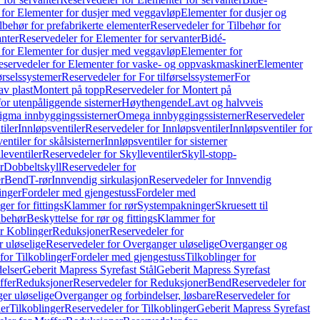
 for Elementer for dusjer med veggavløp
Elementer for dusjer og
lbehør for prefabrikerte elementer
Reservedeler for Tilbehør for
anter
Reservedeler for Elementer for servanter
Bidé-
 for Elementer for dusjer med veggavløp
Elementer for
eservedeler for Elementer for vaske- og oppvaskmaskiner
Elementer
førselssystemer
Reservedeler for For tilførselssystemer
For
av plast
Montert på topp
Reservedeler for Montert på
for utenpåliggende sisterner
Høythengende
Lavt og halvveis
Sigma innbyggingssisterner
Omega innbyggingssisterner
Reservedeler
tiler
Innløpsventiler
Reservedeler for Innløpsventiler
Innløpsventiler for
ntiler for skålsisterner
Innløpsventiler for sisterner
leventiler
Reservedeler for Skylleventiler
Skyll-stopp-
r
Dobbeltskyll
Reservedeler for
r
Bend
T-rør
Innvendig sirkulasjon
Reservedeler for Innvendig
inger
Fordeler med gjengestuss
Fordeler med
ger for fittings
Klammer for rør
Systempakninger
Skruesett til
lbehør
Beskyttelse for rør og fittings
Klammer for
or Koblinger
Reduksjoner
Reservedeler for
 uløselige
Reservedeler for Overganger uløselige
Overganger og
for Tilkoblinger
Fordeler med gjengestuss
Tilkoblinger for
delser
Geberit Mapress Syrefast Stål
Geberit Mapress Syrefast
ffer
Reduksjoner
Reservedeler for Reduksjoner
Bend
Reservedeler for
er uløselige
Overganger og forbindelser, løsbare
Reservedeler for
er
Tilkoblinger
Reservedeler for Tilkoblinger
Geberit Mapress Syrefast