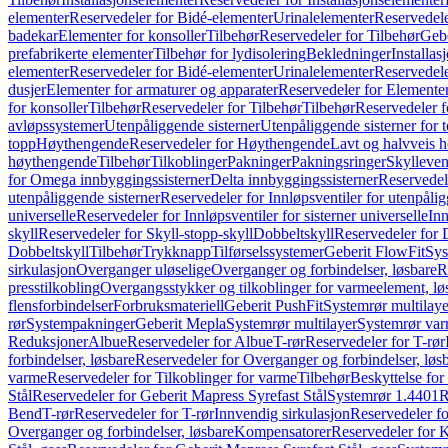
elementer
Reservedeler for Bidé-elementer
Urinalelementer
Reservedele
badekar
Elementer for konsoller
Tilbehør
Reservedeler for Tilbehør
Gebe
prefabrikerte elementer
Tilbehør for lydisolering
Bekledninger
Installas
elementer
Reservedeler for Bidé-elementer
Urinalelementer
Reservedele
dusjer
Elementer for armaturer og apparater
Reservedeler for Elementer
for konsoller
Tilbehør
Reservedeler for Tilbehør
Tilbehør
Reservedeler f
avløpssystemer
Utenpåliggende sisterner
Utenpåliggende sisterner for to
topp
Høythengende
Reservedeler for Høythengende
Lavt og halvveis 
høythengende
Tilbehør
Tilkoblinger
Pakninger
Pakningsringer
Skylleven
for Omega innbyggingssisterner
Delta innbyggingssisterner
Reservedel
utenpåliggende sisterner
Reservedeler for Innløpsventiler for utenpålig
universelle
Reservedeler for Innløpsventiler for sisterner universelle
Inn
skyll
Reservedeler for Skyll-stopp-skyll
Dobbeltskyll
Reservedeler for 
Dobbeltskyll
Tilbehør
Trykknapp
Tilførselssystemer
Geberit FlowFit
Sys
sirkulasjon
Overganger uløselige
Overganger og forbindelser, løsbare
R
presstilkobling
Overgangsstykker og tilkoblinger for varmeelement, lø
flensforbindelser
Forbruksmateriell
Geberit PushFit
Systemrør multilaye
rør
Systempakninger
Geberit Mepla
Systemrør multilayer
Systemrør var
Reduksjoner
Albue
Reservedeler for Albue
T-rør
Reservedeler for T-rør
forbindelser, løsbare
Reservedeler for Overganger og forbindelser, løs
varme
Reservedeler for Tilkoblinger for varme
Tilbehør
Beskyttelse for 
Stål
Reservedeler for Geberit Mapress Syrefast Stål
Systemrør 1.4401
R
Bend
T-rør
Reservedeler for T-rør
Innvendig sirkulasjon
Reservedeler fo
Overganger og forbindelser, løsbare
Kompensatorer
Reservedeler for 