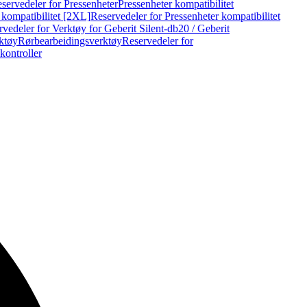
servedeler for Pressenheter
Pressenheter kompatibilitet
 kompatibilitet [2XL]
Reservedeler for Pressenheter kompatibilitet
vedeler for Verktøy for Geberit Silent-db20 / Geberit
rktøy
Rørbearbeidingsverktøy
Reservedeler for
kontroller