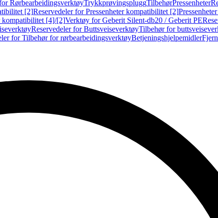
for Rørbearbeidingsverktøy
Trykkprøvingsplugg
Tilbehør
Pressenheter
Re
ibilitet [2]
Reservedeler for Pressenheter kompatibilitet [2]
Pressenheter
kompatibilitet [4]/[2]
Verktøy for Geberit Silent-db20 / Geberit PE
Reser
iseverktøy
Reservedeler for Buttsveiseverktøy
Tilbehør for buttsveiseve
ler for Tilbehør for rørbearbeidingsverktøy
Betjeningshjelpemidler
Fjern