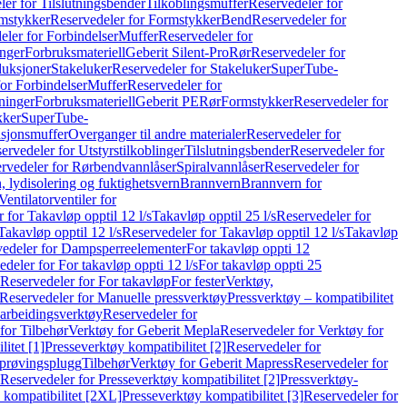
er for Tilslutningsbender
Tilkoblingsmuffer
Reservedeler for
mstykker
Reservedeler for Formstykker
Bend
Reservedeler for
eler for Forbindelser
Muffer
Reservedeler for
nger
Forbruksmateriell
Geberit Silent-Pro
Rør
Reservedeler for
duksjoner
Stakeluker
Reservedeler for Stakeluker
SuperTube-
or Forbindelser
Muffer
Reservedeler for
ninger
Forbruksmateriell
Geberit PE
Rør
Formstykker
Reservedeler for
kker
SuperTube-
nsjonsmuffer
Overganger til andre materialer
Reservedeler for
ervedeler for Utstyrstilkoblinger
Tilslutningsbender
Reservedeler for
rvedeler for Rørbendvannlåser
Spiralvannlåser
Reservedeler for
 lydisolering og fuktighetsvern
Brannvern
Brannvern for
Ventilatorventiler for
 for Takavløp opptil 12 l/s
Takavløp opptil 25 l/s
Reservedeler for
Takavløp opptil 12 l/s
Reservedeler for Takavløp opptil 12 l/s
Takavløp
edeler for Dampsperreelementer
For takavløp oppti 12
deler for For takavløp oppti 12 l/s
For takavløp oppti 25
Reservedeler for For takavløp
For fester
Verktøy,
Reservedeler for Manuelle pressverktøy
Pressverktøy – kompatibilitet
arbeidingsverktøy
Reservedeler for
for Tilbehør
Verktøy for Geberit Mepla
Reservedeler for Verktøy for
itet [1]
Presseverktøy kompatibilitet [2]
Reservedeler for
kprøvingsplugg
Tilbehør
Verktøy for Geberit Mapress
Reservedeler for
Reservedeler for Presseverktøy kompatibilitet [2]
Pressverktøy-
 kompatibilitet [2XL]
Presseverktøy kompatibilitet [3]
Reservedeler for