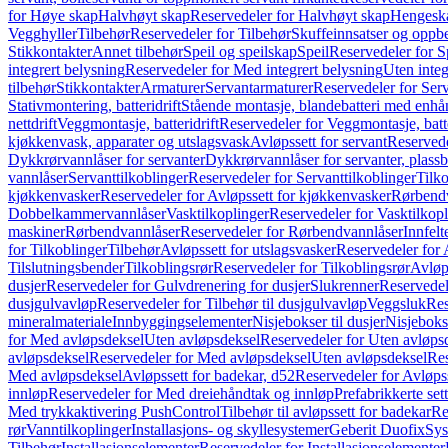
for Høye skap
Halvhøyt skap
Reservedeler for Halvhøyt skap
Hengesk
Vegghyller
Tilbehør
Reservedeler for Tilbehør
Skuffeinnsatser og oppb
Stikkontakter
Annet tilbehør
Speil og speilskap
Speil
Reservedeler for S
integrert belysning
Reservedeler for Med integrert belysning
Uten integ
tilbehør
Stikkontakter
Armaturer
Servantarmaturer
Reservedeler for Ser
Stativmontering, batteridrift
Stående montasje, blandebatteri med enh
nettdrift
Veggmontasje, batteridrift
Reservedeler for Veggmontasje, batte
kjøkkenvask, apparater og utslagsvask
Avløpssett for servant
Reservede
Dykkrørvannlåser for servanter
Dykkrørvannlåser for servanter, plass
vannlåser
Servanttilkoblinger
Reservedeler for Servanttilkoblinger
Tilko
kjøkkenvasker
Reservedeler for Avløpssett for kjøkkenvasker
Rørbend
Dobbelkammervannlåser
Vasktilkoplinger
Reservedeler for Vasktilkop
maskiner
Rørbendvannlåser
Reservedeler for Rørbendvannlåser
Innfelt
for Tilkoblinger
Tilbehør
Avløpssett for utslagsvasker
Reservedeler for 
Tilslutningsbender
Tilkoblingsrør
Reservedeler for Tilkoblingsrør
Avløp
dusjer
Reservedeler for Gulvdrenering for dusjer
Slukrenner
Reservedel
dusjgulvavløp
Reservedeler for Tilbehør til dusjgulvavløp
Veggsluk
Res
mineralmateriale
Innbyggingselementer
Nisjebokser til dusjer
Nisjeboks
for Med avløpsdeksel
Uten avløpsdeksel
Reservedeler for Uten avløps
avløpsdeksel
Reservedeler for Med avløpsdeksel
Uten avløpsdeksel
Res
Med avløpsdeksel
Avløpssett for badekar, d52
Reservedeler for Avløpss
innløp
Reservedeler for Med dreiehåndtak og innløp
Prefabrikkerte set
Med trykkaktivering PushControl
Tilbehør til avløpssett for badekar
Re
rør
Vanntilkoplinger
Installasjons- og skyllesystemer
Geberit Duofix
Sys
Tilbehør
Installasjonselementer
Reservedeler for Installasjonselementer