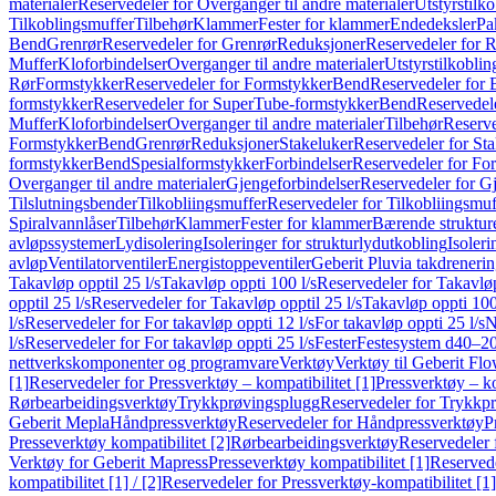
materialer
Reservedeler for Overganger til andre materialer
Utstyrstilko
Tilkoblingsmuffer
Tilbehør
Klammer
Fester for klammer
Endedeksler
Pa
Bend
Grenrør
Reservedeler for Grenrør
Reduksjoner
Reservedeler for 
Muffer
Kloforbindelser
Overganger til andre materialer
Utstyrstilkoblin
Rør
Formstykker
Reservedeler for Formstykker
Bend
Reservedeler for
formstykker
Reservedeler for SuperTube-formstykker
Bend
Reservedel
Muffer
Kloforbindelser
Overganger til andre materialer
Tilbehør
Reserve
Formstykker
Bend
Grenrør
Reduksjoner
Stakeluker
Reservedeler for St
formstykker
Bend
Spesialformstykker
Forbindelser
Reservedeler for For
Overganger til andre materialer
Gjengeforbindelser
Reservedeler for G
Tilslutningsbender
Tilkobliingsmuffer
Reservedeler for Tilkobliingsmuf
Spiralvannlåser
Tilbehør
Klammer
Fester for klammer
Bærende struktur
avløpssystemer
Lydisolering
Isoleringer for strukturlydutkobling
Isoleri
avløp
Ventilatorventiler
Energistoppeventiler
Geberit Pluvia takdreneri
Takavløp opptil 25 l/s
Takavløp oppti 100 l/s
Reservedeler for Takavløp
opptil 25 l/s
Reservedeler for Takavløp opptil 25 l/s
Takavløp oppti 100
l/s
Reservedeler for For takavløp oppti 12 l/s
For takavløp oppti 25 l/s
N
l/s
Reservedeler for For takavløp oppti 25 l/s
Fester
Festesystem d40–2
nettverkskomponenter og programvare
Verktøy
Verktøy til Geberit Flo
[1]
Reservedeler for Pressverktøy – kompatibilitet [1]
Pressverktøy – ko
Rørbearbeidingsverktøy
Trykkprøvingsplugg
Reservedeler for Trykkp
Geberit Mepla
Håndpressverktøy
Reservedeler for Håndpressverktøy
P
Presseverktøy kompatibilitet [2]
Rørbearbeidingsverktøy
Reservedeler 
Verktøy for Geberit Mapress
Presseverktøy kompatibilitet [1]
Reservede
kompatibilitet [1] / [2]
Reservedeler for Pressverktøy-kompatibilitet [1] 