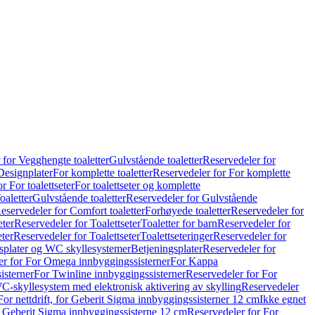
 for Vegghengte toaletter
Gulvstående toaletter
Reservedeler for
Designplater
For komplette toaletter
Reservedeler for For komplette
r For toalettseter
For toalettseter og komplette
oaletter
Gulvstående toaletter
Reservedeler for Gulvstående
eservedeler for Comfort toaletter
Forhøyede toaletter
Reservedeler for
eter
Reservedeler for Toalettseter
Toaletter for barn
Reservedeler for
eter
Reservedeler for Toalettseter
Toalettseteringer
Reservedeler for
splater og WC skyllesystemer
Betjeningsplater
Reservedeler for
er for For Omega innbyggingssisterner
For Kappa
isterner
For Twinline innbyggingssisterner
Reservedeler for For
C-skyllesystem med elektronisk aktivering av skylling
Reservedeler
For nettdrift, for Geberit Sigma innbyggingssisterner 12 cm
Ikke egnet
for Geberit Sigma innbyggingssisterne 12 cm
Reservedeler for For