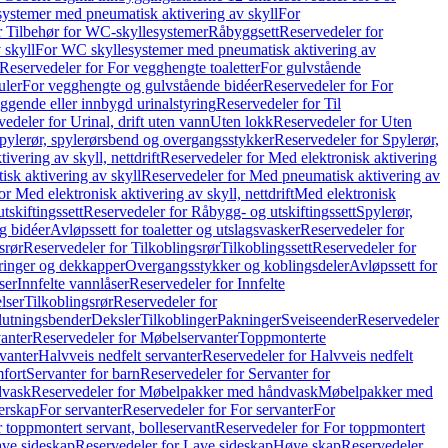
ystemer med pneumatisk aktivering av skyll
For
r Tilbehør for WC-skyllesystemer
Råbyggsett
Reservedeler for
 skyll
For WC skyllesystemer med pneumatisk aktivering av
Reservedeler for For vegghengte toaletter
For gulvstående
uler
For vegghengte og gulvstående bidéer
Reservedeler for For
iggende eller innbygd urinalstyring
Reservedeler for Til
edeler for Urinal, drift uten vann
Uten lokk
Reservedeler for Uten
pylerør, spylerørsbend og overgangsstykker
Reservedeler for Spylerør,
ivering av skyll, nettdrift
Reservedeler for Med elektronisk aktivering
sk aktivering av skyll
Reservedeler for Med pneumatisk aktivering av
r Med elektronisk aktivering av skyll, nettdrift
Med elektronisk
tskiftingssett
Reservedeler for Råbygg- og utskiftingssett
Spylerør,
og bidéer
Avløpssett for toaletter og utslagsvasker
Reservedeler for
srør
Reservedeler for Tilkoblingsrør
Tilkoblingssett
Reservedeler for
ringer og dekkapper
Overgangsstykker og koblingsdeler
Avløpssett for
ser
Innfelte vannlåser
Reservedeler for Innfelte
lser
Tilkoblingsrør
Reservedeler for
slutningsbender
Deksler
Tilkoblinger
Pakninger
Sveiseender
Reservedeler
anter
Reservedeler for Møbelservanter
Toppmonterte
vanter
Halvveis nedfelt servanter
Reservedeler for Halvveis nedfelt
fort
Servanter for barn
Reservedeler for Servanter for
dvask
Reservedeler for Møbelpakker med håndvask
Møbelpakker med
erskap
For servanter
Reservedeler for For servanter
For
 toppmontert servant, bolleservant
Reservedeler for For toppmontert
ve sideskap
Reservedeler for Lave sideskap
Høye skap
Reservedeler