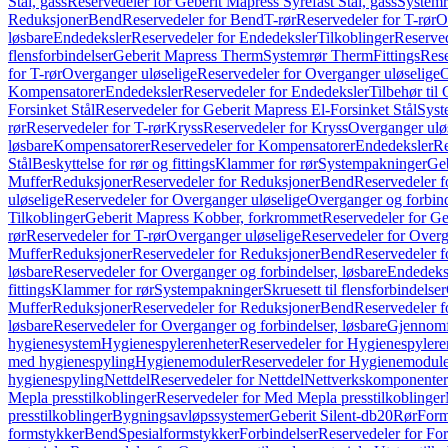
Stål, gass
Reservedeler for Geberit Mapress Syrefast Stål, gass
Systemr
Reduksjoner
Bend
Reservedeler for Bend
T-rør
Reservedeler for T-rør
O
løsbare
Endedeksler
Reservedeler for Endedeksler
Tilkoblinger
Reserved
flensforbindelser
Geberit Mapress Therm
Systemrør Therm
Fittings
Rese
for T-rør
Overganger uløselige
Reservedeler for Overganger uløselige
O
Kompensatorer
Endedeksler
Reservedeler for Endedeksler
Tilbehør til
Forsinket Stål
Reservedeler for Geberit Mapress El-Forsinket Stål
Syst
rør
Reservedeler for T-rør
Kryss
Reservedeler for Kryss
Overganger ulø
løsbare
Kompensatorer
Reservedeler for Kompensatorer
Endedeksler
Re
Stål
Beskyttelse for rør og fittings
Klammer for rør
Systempakninger
Ge
Muffer
Reduksjoner
Reservedeler for Reduksjoner
Bend
Reservedeler 
uløselige
Reservedeler for Overganger uløselige
Overganger og forbind
Tilkoblinger
Geberit Mapress Kobber, forkrommet
Reservedeler for G
rør
Reservedeler for T-rør
Overganger uløselige
Reservedeler for Overg
Muffer
Reduksjoner
Reservedeler for Reduksjoner
Bend
Reservedeler 
løsbare
Reservedeler for Overganger og forbindelser, løsbare
Endedeks
fittings
Klammer for rør
Systempakninger
Skruesett til flensforbindelser
Muffer
Reduksjoner
Reservedeler for Reduksjoner
Bend
Reservedeler 
løsbare
Reservedeler for Overganger og forbindelser, løsbare
Gjennomf
hygienesystem
Hygienespylerenheter
Reservedeler for Hygienespylere
med hygienespyling
Hygienemoduler
Reservedeler for Hygienemodul
hygienespyling
Nettdel
Reservedeler for Nettdel
Nettverkskomponenter
Mepla presstilkoblinger
Reservedeler for Med Mepla presstilkoblinger
presstilkoblinger
Bygningsavløpssystemer
Geberit Silent-db20
Rør
Form
formstykker
Bend
Spesialformstykker
Forbindelser
Reservedeler for For