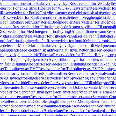
temer med pneumatisk aktivering av skyll
Reservedeler for WC-skylles
ler for For enkeltskyll
Tilbehør for WC-skyllesystemer
Reservedeler fo
l
Reservedeler for For WC skyllesystemer med elektronisk aktivering av
er
Reservedeler for Sanitærmoduler for toaletter
For vegghengte toaletter
r for Tilbehør
Forbruksmateriell
Bidémoduler
Reservedeler for Bidémod
kyllekant
Reservedeler for Urinaler, spyledrift, uten skyllekant
Til utenpål
Reservedeler for Med integrert urinalstyring
Urinal, drift uten vann
Reserv
v glass
Tilbehør
Reservedeler for Tilbehør
Vannlåser og vannlåstilbehør
S
ordeler
Urinalstyringer
Innfelt
Reservedeler for Innfelt
Med elektronisk akt
edeler for Med elektronisk aktivering av skyll, batteridrift
Med pneumati
enpåliggende
Med elektronisk aktivering av skyll, nettdrift
Reservedeler fo
ng av skyll, batteridrift
Tilbehør
Reservedeler for Tilbehør
Råbygg- og u
ilbehør
Betjeningshjelpemidler
Avløpstilkoblinger for toaletter, urinaler 
nnlåser
Tilslutningsbender
Reservedeler for Tilslutningsbender
Tilkobling
ser
Tilkoblinger av PVC
Reservedeler for Tilkoblinger av PVC
Paknings
edeler for Urinalvannlåser
Spiralvannlåser
Reservedeler for Spiralvannlå
ør og spylerørforlengelser
Reservedeler for Spylerør og spylerørforlenge
vløpssett for bidé
Reservedeler for Avløpssett for bidé
Tilkoblingsrør
Til
or Servanter
Doble servanter
Reservedeler for Doble servanter
Møbelserv
vedeler for Servanter, små
Hjørne-servanter
Reservedeler for Hjørne-ser
derlimte servanter
Reservedeler for Underlimte servanter
Servanter Com
eksel
Festemateriell
Dekorblending
Møbelpakker
Møbelpakker med hån
servant
Baderomsmøbler
Servantunderskap
Reservedeler for Servantund
er for For dobbelservanter
Benkeplater
Reservedeler for Benkeplater
For
 For toppmontert servant firkantet
Sideskap
Reservedeler for Sideskap
La