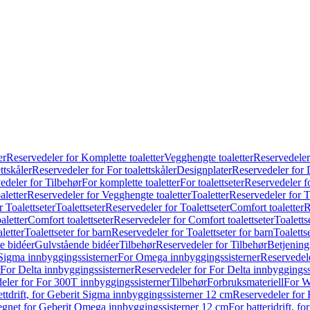
er
Reservedeler for Komplette toaletter
Vegghengte toaletter
Reservedeler
ttskåler
Reservedeler for For toalettskåler
Designplater
Reservedeler for 
edeler for Tilbehør
For komplette toaletter
For toalettseter
Reservedeler fo
aletter
Reservedeler for Vegghengte toaletter
Toaletter
Reservedeler for T
 Toalettseter
Toalettseter
Reservedeler for Toalettseter
Comfort toaletter
R
aletter
Comfort toalettseter
Reservedeler for Comfort toalettseter
Toaletts
letter
Toalettseter for barn
Reservedeler for Toalettseter for barn
Toaletts
e bidéer
Gulvstående bidéer
Tilbehør
Reservedeler for Tilbehør
Betjening
Sigma innbyggingssisterner
For Omega innbyggingssisterner
Reservedel
For Delta innbyggingssisterner
Reservedeler for For Delta innbyggingss
eler for For 300T innbyggingssisterner
Tilbehør
Forbruksmateriell
For W
ettdrift, for Geberit Sigma innbyggingssisterner 12 cm
Reservedeler for 
 egnet for Geberit Omega innbyggingssisterner 12 cm
For batteridrift, 