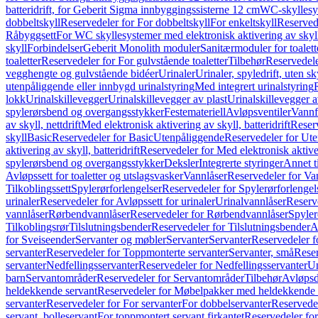
batteridrift, for Geberit Sigma innbyggingssisterne 12 cm
WC-skyllesys
dobbeltskyll
Reservedeler for For dobbeltskyll
For enkeltskyll
Reservede
Råbyggsett
For WC skyllesystemer med elektronisk aktivering av skyl
skyll
Forbindelser
Geberit Monolith moduler
Sanitærmoduler for toalett
toaletter
Reservedeler for For gulvstående toaletter
Tilbehør
Reservedele
vegghengte og gulvstående bidéer
Urinaler
Urinaler, spyledrift, uten s
utenpåliggende eller innbygd urinalstyring
Med integrert urinalstyring
lokk
Urinalskillevegger
Urinalskillevegger av plast
Urinalskillevegger a
spylerørsbend og overgangsstykker
Festemateriell
Avløpsventiler
Vannf
av skyll, nettdrift
Med elektronisk aktivering av skyll, batteridrift
Reserv
skyll
Basic
Reservedeler for Basic
Utenpåliggende
Reservedeler for Ut
aktivering av skyll, batteridrift
Reservedeler for Med elektronisk aktiveri
spylerørsbend og overgangsstykker
Deksler
Integrerte styringer
Annet t
Avløpssett for toaletter og utslagsvasker
Vannlåser
Reservedeler for Va
Tilkoblingssett
Spylerørforlengelser
Reservedeler for Spylerørforlengel
urinaler
Reservedeler for Avløpssett for urinaler
Urinalvannlåser
Reserv
vannlåser
Rørbendvannlåser
Reservedeler for Rørbendvannlåser
Spyler
Tilkoblingsrør
Tilslutningsbender
Reservedeler for Tilslutningsbender
A
for Sveiseender
Servanter og møbler
Servanter
Servanter
Reservedeler f
servanter
Reservedeler for Toppmonterte servanter
Servanter, små
Reser
servanter
Nedfellingsservanter
Reservedeler for Nedfellingsservanter
Un
barn
Servantområder
Reservedeler for Servantområder
Tilbehør
Avløpsd
heldekkende servant
Reservedeler for Møbelpakker med heldekkende 
servanter
Reservedeler for For servanter
For dobbelservanter
Reservedel
servant, bolleservant
For toppmontert servant firkantet
Reservedeler for