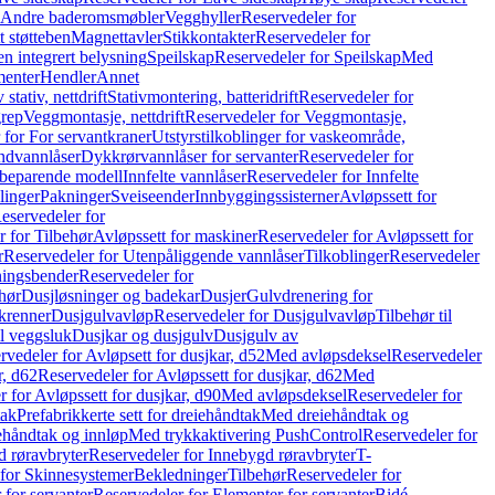
r Andre baderomsmøbler
Vegghyller
Reservedeler for
t støtteben
Magnettavler
Stikkontakter
Reservedeler for
n integrert belysning
Speilskap
Reservedeler for Speilskap
Med
menter
Hendler
Annet
tativ, nettdrift
Stativmontering, batteridrift
Reservedeler for
grep
Veggmontasje, nettdrift
Reservedeler for Veggmontasje,
 for For servantkraner
Utstyrstilkoblinger for vaskeområde,
ndvannlåser
Dykkrørvannlåser for servanter
Reservedeler for
ssbeparende modell
Innfelte vannlåser
Reservedeler for Innfelte
linger
Pakninger
Sveiseender
Innbyggingssisterner
Avløpssett for
eservedeler for
r for Tilbehør
Avløpssett for maskiner
Reservedeler for Avløpssett for
r
Reservedeler for Utenpåliggende vannlåser
Tilkoblinger
Reservedeler
tningsbender
Reservedeler for
hør
Dusjløsninger og badekar
Dusjer
Gulvdrenering for
ukrenner
Dusjgulvavløp
Reservedeler for Dusjgulvavløp
Tilbehør til
il veggsluk
Dusjkar og dusjgulv
Dusjgulv av
rvedeler for Avløpsett for dusjkar, d52
Med avløpsdeksel
Reservedeler
r, d62
Reservedeler for Avløpssett for dusjkar, d62
Med
 for Avløpssett for dusjkar, d90
Med avløpsdeksel
Reservedeler for
tak
Prefabrikkerte sett for dreiehåndtak
Med dreiehåndtak og
iehåndtak og innløp
Med trykkaktivering PushControl
Reservedeler for
 røravbryter
Reservedeler for Innebygd røravbryter
T-
 for Skinnesystemer
Bekledninger
Tilbehør
Reservedeler for
 for servanter
Reservedeler for Elementer for servanter
Bidé-