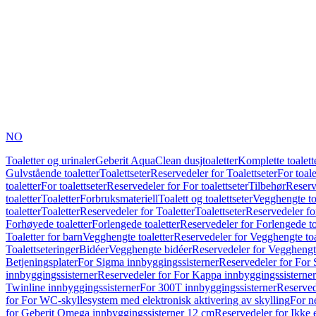
NO
Toaletter og urinaler
Geberit AquaClean dusjtoaletter
Komplette toalett
Gulvstående toaletter
Toalettseter
Reservedeler for Toalettseter
For toale
toaletter
For toalettseter
Reservedeler for For toalettseter
Tilbehør
Reserv
toaletter
Toaletter
Forbruksmateriell
Toalett og toalettseter
Vegghengte to
toaletter
Toaletter
Reservedeler for Toaletter
Toalettseter
Reservedeler for
Forhøyede toaletter
Forlengede toaletter
Reservedeler for Forlengede to
Toaletter for barn
Vegghengte toaletter
Reservedeler for Vegghengte toa
Toalettseteringer
Bidéer
Vegghengte bidéer
Reservedeler for Vegghengt
Betjeningsplater
For Sigma innbyggingssisterner
Reservedeler for For 
innbyggingssisterner
Reservedeler for For Kappa innbyggingssisterner
Twinline innbyggingssisterner
For 300T innbyggingssisterner
Reserved
for For WC-skyllesystem med elektronisk aktivering av skylling
For n
for Geberit Omega innbyggingssisterner 12 cm
Reservedeler for Ikke