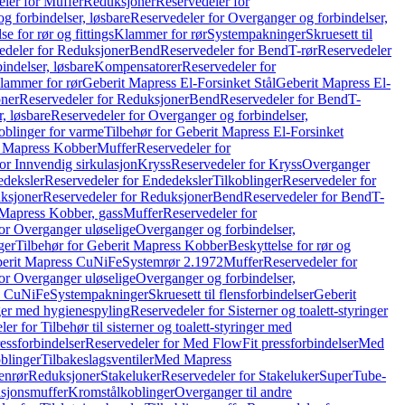
ler for Muffer
Reduksjoner
Reservedeler for
g forbindelser, løsbare
Reservedeler for Overganger og forbindelser,
se for rør og fittings
Klammer for rør
Systempakninger
Skruesett til
edeler for Reduksjoner
Bend
Reservedeler for Bend
T-rør
Reservedeler
indelser, løsbare
Kompensatorer
Reservedeler for
lammer for rør
Geberit Mapress El-Forsinket Stål
Geberit Mapress El-
ner
Reservedeler for Reduksjoner
Bend
Reservedeler for Bend
T-
, løsbare
Reservedeler for Overganger og forbindelser,
oblinger for varme
Tilbehør for Geberit Mapress El-Forsinket
t Mapress Kobber
Muffer
Reservedeler for
or Innvendig sirkulasjon
Kryss
Reservedeler for Kryss
Overganger
deksler
Reservedeler for Endedeksler
Tilkoblinger
Reservedeler for
ksjoner
Reservedeler for Reduksjoner
Bend
Reservedeler for Bend
T-
 Mapress Kobber, gass
Muffer
Reservedeler for
or Overganger uløselige
Overganger og forbindelser,
ger
Tilbehør for Geberit Mapress Kobber
Beskyttelse for rør og
berit Mapress CuNiFe
Systemrør 2.1972
Muffer
Reservedeler for
or Overganger uløselige
Overganger og forbindelser,
ss CuNiFe
Systempakninger
Skruesett til flensforbindelser
Geberit
nger med hygienespyling
Reservedeler for Sisterner og toalett-styringer
er for Tilbehør til sisterner og toalett-styringer med
essforbindelser
Reservedeler for Med FlowFit pressforbindelser
Med
blinger
Tilbakeslagsventiler
Med Mapress
enrør
Reduksjoner
Stakeluker
Reservedeler for Stakeluker
SuperTube-
nsjonsmuffer
Kromstålkoblinger
Overganger til andre