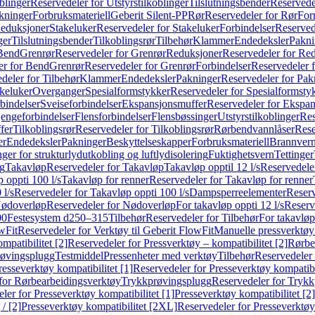
blinger
Reservedeler for Utstyrstilkoblinger
Tilslutningsbender
Reservedel
kninger
Forbruksmateriell
Geberit Silent-PP
Rør
Reservedeler for Rør
For
Reduksjoner
Stakeluker
Reservedeler for Stakeluker
Forbindelser
Reserved
ger
Tilslutningsbender
Tilkoblingsrør
Tilbehør
Klammer
Endedeksler
Pakni
 Bend
Grenrør
Reservedeler for Grenrør
Reduksjoner
Reservedeler for Re
er for Bend
Grenrør
Reservedeler for Grenrør
Forbindelser
Reservedeler f
deler for Tilbehør
Klammer
Endedeksler
Pakninger
Reservedeler for Pak
akeluker
Overganger
Spesialformstykker
Reservedeler for Spesialformsty
bindelser
Sveiseforbindelser
Ekspansjonsmuffer
Reservedeler for Ekspa
jengeforbindelser
Flensforbindelser
Flensbøssinger
Utstyrstilkoblinger
Res
fer
Tilkoblingsrør
Reservedeler for Tilkoblingsrør
Rørbendvannlåser
Rese
er
Endedeksler
Pakninger
Beskyttelseskapper
Forbruksmateriell
Brannvern,
nger for strukturlydutkobling og luftlydisolering
Fuktighetsvern
Tettinger
ng
Takavløp
Reservedeler for Takavløp
Takavløp opptil 12 l/s
Reservedeler
 oppti 100 l/s
Takavløp for renner
Reservedeler for Takavløp for renner
 l/s
Reservedeler for Takavløp oppti 100 l/s
Dampsperreelementer
Reserv
ødoverløp
Reservedeler for Nødoverløp
For takavløp oppti 12 l/s
Reserve
00
Festesystem d250–315
Tilbehør
Reservedeler for Tilbehør
For takavløp
wFit
Reservedeler for Verktøy til Geberit FlowFit
Manuelle pressverktøy
mpatibilitet [2]
Reservedeler for Pressverktøy – kompatibilitet [2]
Rørbe
røvingsplugg
Testmiddel
Pressenheter med verktøy
Tilbehør
Reservedeler 
resseverktøy kompatibilitet [1]
Reservedeler for Presseverktøy kompatibil
for Rørbearbeidingsverktøy
Trykkprøvingsplugg
Reservedeler for Tryk
ler for Presseverktøy kompatibilitet [1]
Presseverktøy kompatibilitet [2]
/ [2]
Presseverktøy kompatibilitet [2XL]
Reservedeler for Presseverktøy