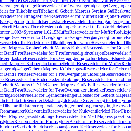
ør 1.4401
Reservedeler for Systemrør 1.4401
Rørnippel
Muffer
Reservede
verganger uløselige
Reservedeler for Overganger uløselige
Overganger o
eler for Tilkoblinger
Tilbehør til Geberit Mapress Syrefast Stål
Beskyttel
rvedeler for Fittings
Muffer
Reservedeler for Muffer
Reduksjoner
Reserv
verganger og forbindelser, løsbare
Reservedeler for Overganger og forb
 Geberit Mapress Therm
Systempakninger
Skruesett til flensforbindelser
K
emrør 1.0034
Systemrør 1.0215
Muffer
Reservedeler for Muffer
Reduksjo
selige
Reservedeler for Overganger uløselige
Overganger og forbindelser
servedeler for Endedeksler
Tilkoblinger for varme
Reservedeler for Tilk
berit Mapress Kobber
Geberit Mapress Kobber
Reservedeler for Geberi
for Bend
T-rør
Reservedeler for T-rør
Innvendig sirkulasjon
Reservedeler f
elser, løsbare
Reservedeler for Overganger og forbindelser, løsbare
Ende
eberit Mapress Kobber, forkrommet
Muffer
Reservedeler for Muffer
Redu
anger uløselige
Geberit Mapress Kobber, gass
Reservedeler for Geberit
for Bend
T-rør
Reservedeler for T-rør
Overganger uløselige
Reservedeler f
ler
Reservedeler for Endedeksler
Tilkoblinger
Reservedeler for Tilkoblin
Geberit Mapress CuNiFe
Geberit Mapress CuNiFe
Reservedeler for Ge
for Bend
T-rør
Reservedeler for T-rør
Overganger uløselige
Reservedeler f
øringer
Reservedeler for Gjennomføringer
Tilbehør for Geberit Mapre
nheter
Tilbehør
Sensorer
Deksler og dekkplater
Sisterner og toalett-styri
er
Tilbehør til sisterner og toalett-styringer med hygienespyling
Reservedel
Rørarmaturer
Kuleventiler
Reservedeler for Kuleventiler
Med FlowFit pr
Med Mapress presstilkoblinger
Reservedeler for Med Mapress presstilko
stykker
Reservedeler for Formstykker
Bend
Grenrør
Reservedeler for Gr
bindelser
Sveiseforbindelser
Ekspansjonsmuffer
Reservedeler for Ekspa