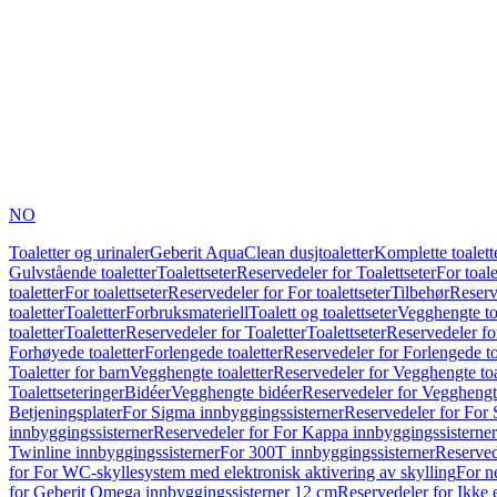
NO
Toaletter og urinaler
Geberit AquaClean dusjtoaletter
Komplette toalett
Gulvstående toaletter
Toalettseter
Reservedeler for Toalettseter
For toale
toaletter
For toalettseter
Reservedeler for For toalettseter
Tilbehør
Reserv
toaletter
Toaletter
Forbruksmateriell
Toalett og toalettseter
Vegghengte to
toaletter
Toaletter
Reservedeler for Toaletter
Toalettseter
Reservedeler for
Forhøyede toaletter
Forlengede toaletter
Reservedeler for Forlengede to
Toaletter for barn
Vegghengte toaletter
Reservedeler for Vegghengte toa
Toalettseteringer
Bidéer
Vegghengte bidéer
Reservedeler for Vegghengt
Betjeningsplater
For Sigma innbyggingssisterner
Reservedeler for For 
innbyggingssisterner
Reservedeler for For Kappa innbyggingssisterner
Twinline innbyggingssisterner
For 300T innbyggingssisterner
Reserved
for For WC-skyllesystem med elektronisk aktivering av skylling
For n
for Geberit Omega innbyggingssisterner 12 cm
Reservedeler for Ikke