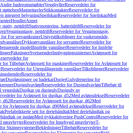
r Andre baderomsmøbler
Vegghyller
Reservedeler for
t støtteben
Magnettavler
Stikkontakter
Reservedeler for
n integrert belysning
Speilskap
Reservedeler for Speilskap
Med
menter
Hendler
Annet
tativ, nettdrift
Stativmontering, batteridrift
Reservedeler for
grep
Veggmontasje, nettdrift
Reservedeler for Veggmontasje,
 for For servantkraner
Utstyrstilkoblinger for vaskeområde,
ndvannlåser
Dykkrørvannlåser for servanter
Reservedeler for
ssbeparende modell
Innfelte vannlåser
Reservedeler for Innfelte
linger
Pakninger
Sveiseender
Innbyggingssisterner
Avløpssett for
eservedeler for
r for Tilbehør
Avløpssett for maskiner
Reservedeler for Avløpssett for
r
Reservedeler for Utenpåliggende vannlåser
Tilkoblinger
Reservedeler
tningsbender
Reservedeler for
hør
Dusjløsninger og badekar
Dusjer
Gulvdrenering for
ukrenner
Dusjgulvavløp
Reservedeler for Dusjgulvavløp
Tilbehør til
il veggsluk
Dusjkar og dusjgulv
Dusjgulv av
rvedeler for Avløpsett for dusjkar, d52
Med avløpsdeksel
Reservedeler
r, d62
Reservedeler for Avløpssett for dusjkar, d62
Med
 for Avløpssett for dusjkar, d90
Med avløpsdeksel
Reservedeler for
tak
Prefabrikkerte sett for dreiehåndtak
Med dreiehåndtak og
iehåndtak og innløp
Med trykkaktivering PushControl
Reservedeler for
 røravbryter
Reservedeler for Innebygd røravbryter
T-
 for Skinnesystemer
Bekledninger
Tilbehør
Reservedeler for
 for servanter
Reservedeler for Elementer for servanter
Bidé-