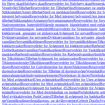
for Høye skap
Halvhøyt skap
Reservedeler for Halvhøyt skap
Hengesk
Vegghyller
Tilbehør
Reservedeler for Tilbehør
Skuffeinnsatser og oppb
Stikkontakter
Annet tilbehør
Speil og speilskap
Speil
Reservedeler for S
integrert belysning
Reservedeler for Med integrert belysning
Uten integ
tilbehør
Stikkontakter
Armaturer
Servantarmaturer
Reservedeler for Ser
Stativmontering, batteridrift
Stående montasje, blandebatteri med enh
nettdrift
Veggmontasje, batteridrift
Reservedeler for Veggmontasje, batte
kjøkkenvask, apparater og utslagsvask
Avløpssett for servant
Reservede
Dykkrørvannlåser for servanter
Dykkrørvannlåser for servanter, plass
vannlåser
Servanttilkoblinger
Reservedeler for Servanttilkoblinger
Tilko
kjøkkenvasker
Reservedeler for Avløpssett for kjøkkenvasker
Rørbend
Dobbelkammervannlåser
Vasktilkoplinger
Reservedeler for Vasktilkop
maskiner
Rørbendvannlåser
Reservedeler for Rørbendvannlåser
Innfelt
for Tilkoblinger
Tilbehør
Avløpssett for utslagsvasker
Reservedeler for 
Tilslutningsbender
Tilkoblingsrør
Reservedeler for Tilkoblingsrør
Avløp
dusjer
Reservedeler for Gulvdrenering for dusjer
Slukrenner
Reservedel
dusjgulvavløp
Reservedeler for Tilbehør til dusjgulvavløp
Veggsluk
Res
mineralmateriale
Innbyggingselementer
Nisjebokser til dusjer
Nisjeboks
for Med avløpsdeksel
Uten avløpsdeksel
Reservedeler for Uten avløps
avløpsdeksel
Reservedeler for Med avløpsdeksel
Uten avløpsdeksel
Res
Med avløpsdeksel
Avløpssett for badekar, d52
Reservedeler for Avløpss
innløp
Reservedeler for Med dreiehåndtak og innløp
Prefabrikkerte set
Med trykkaktivering PushControl
Tilbehør til avløpssett for badekar
Re
rør
Vanntilkoplinger
Installasjons- og skyllesystemer
Geberit Duofix
Sys
Tilbehør
Installasjonselementer
Reservedeler for Installasjonselementer