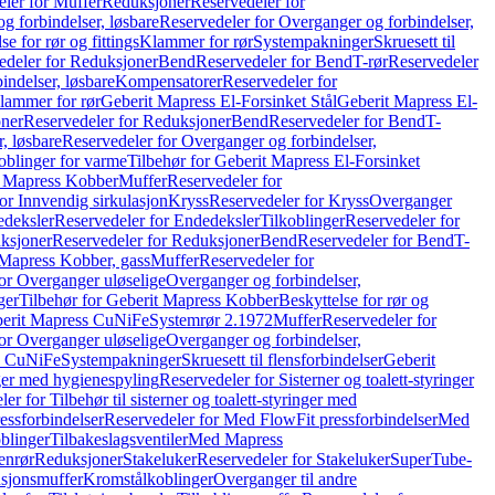
ler for Muffer
Reduksjoner
Reservedeler for
g forbindelser, løsbare
Reservedeler for Overganger og forbindelser,
se for rør og fittings
Klammer for rør
Systempakninger
Skruesett til
edeler for Reduksjoner
Bend
Reservedeler for Bend
T-rør
Reservedeler
indelser, løsbare
Kompensatorer
Reservedeler for
lammer for rør
Geberit Mapress El-Forsinket Stål
Geberit Mapress El-
ner
Reservedeler for Reduksjoner
Bend
Reservedeler for Bend
T-
, løsbare
Reservedeler for Overganger og forbindelser,
oblinger for varme
Tilbehør for Geberit Mapress El-Forsinket
t Mapress Kobber
Muffer
Reservedeler for
or Innvendig sirkulasjon
Kryss
Reservedeler for Kryss
Overganger
deksler
Reservedeler for Endedeksler
Tilkoblinger
Reservedeler for
ksjoner
Reservedeler for Reduksjoner
Bend
Reservedeler for Bend
T-
 Mapress Kobber, gass
Muffer
Reservedeler for
or Overganger uløselige
Overganger og forbindelser,
ger
Tilbehør for Geberit Mapress Kobber
Beskyttelse for rør og
berit Mapress CuNiFe
Systemrør 2.1972
Muffer
Reservedeler for
or Overganger uløselige
Overganger og forbindelser,
ss CuNiFe
Systempakninger
Skruesett til flensforbindelser
Geberit
nger med hygienespyling
Reservedeler for Sisterner og toalett-styringer
er for Tilbehør til sisterner og toalett-styringer med
essforbindelser
Reservedeler for Med FlowFit pressforbindelser
Med
blinger
Tilbakeslagsventiler
Med Mapress
enrør
Reduksjoner
Stakeluker
Reservedeler for Stakeluker
SuperTube-
nsjonsmuffer
Kromstålkoblinger
Overganger til andre