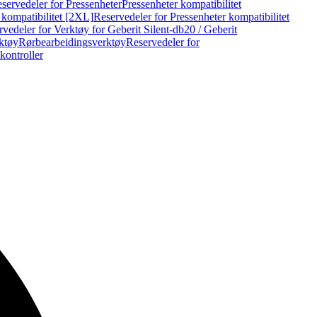
servedeler for Pressenheter
Pressenheter kompatibilitet
 kompatibilitet [2XL]
Reservedeler for Pressenheter kompatibilitet
vedeler for Verktøy for Geberit Silent-db20 / Geberit
rktøy
Rørbearbeidingsverktøy
Reservedeler for
kontroller