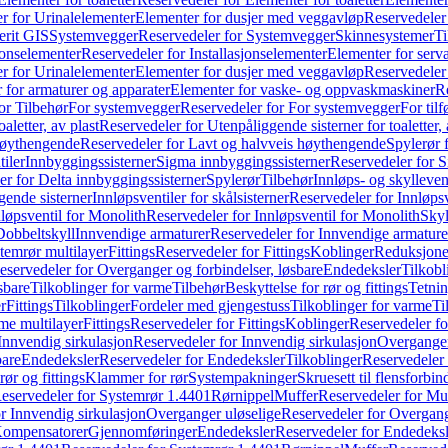
r for Urinalelementer
Elementer for dusjer med veggavløp
Reservedeler
rit GIS
Systemvegger
Reservedeler for Systemvegger
Skinnesystemer
Ti
jonselementer
Reservedeler for Installasjonselementer
Elementer for serv
r for Urinalelementer
Elementer for dusjer med veggavløp
Reservedeler
 for armaturer og apparater
Elementer for vaske- og oppvaskmaskiner
R
or Tilbehør
For systemvegger
Reservedeler for For systemvegger
For til
aletter, av plast
Reservedeler for Utenpåliggende sisterner for toaletter, 
høythengende
Reservedeler for Lavt og halvveis høythengende
Spylerør 
tiler
Innbyggingssisterner
Sigma innbyggingssisterner
Reservedeler for 
er for Delta innbyggingssisterner
Spylerør
Tilbehør
Innløps- og skylleven
gende sisterner
Innløpsventiler for skålsisterner
Reservedeler for Innløpsve
løpsventil for Monolith
Reservedeler for Innløpsventil for Monolith
Skyl
Dobbeltskyll
Innvendige armaturer
Reservedeler for Innvendige armature
temrør multilayer
Fittings
Reservedeler for Fittings
Koblinger
Reduksjone
eservedeler for Overganger og forbindelser, løsbare
Endedeksler
Tilkobl
sbare
Tilkoblinger for varme
Tilbehør
Beskyttelse for rør og fittings
Tetnin
r
Fittings
Tilkoblinger
Fordeler med gjengestuss
Tilkoblinger for varme
Ti
me multilayer
Fittings
Reservedeler for Fittings
Koblinger
Reservedeler f
Innvendig sirkulasjon
Reservedeler for Innvendig sirkulasjon
Overganger
bare
Endedeksler
Reservedeler for Endedeksler
Tilkoblinger
Reservedeler 
rør og fittings
Klammer for rør
Systempakninger
Skruesett til flensforbin
eservedeler for Systemrør 1.4401
Rørnippel
Muffer
Reservedeler for Mu
r Innvendig sirkulasjon
Overganger uløselige
Reservedeler for Overgang
Kompensatorer
Gjennomføringer
Endedeksler
Reservedeler for Endedeksl