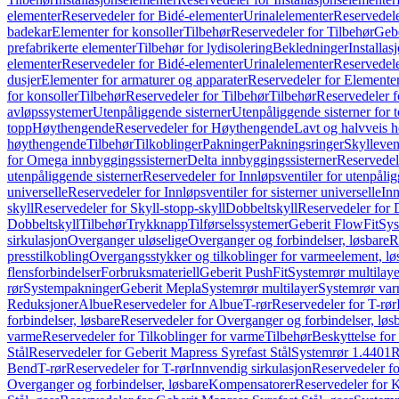
elementer
Reservedeler for Bidé-elementer
Urinalelementer
Reservedele
badekar
Elementer for konsoller
Tilbehør
Reservedeler for Tilbehør
Gebe
prefabrikerte elementer
Tilbehør for lydisolering
Bekledninger
Installas
elementer
Reservedeler for Bidé-elementer
Urinalelementer
Reservedele
dusjer
Elementer for armaturer og apparater
Reservedeler for Elementer
for konsoller
Tilbehør
Reservedeler for Tilbehør
Tilbehør
Reservedeler f
avløpssystemer
Utenpåliggende sisterner
Utenpåliggende sisterner for to
topp
Høythengende
Reservedeler for Høythengende
Lavt og halvveis 
høythengende
Tilbehør
Tilkoblinger
Pakninger
Pakningsringer
Skylleven
for Omega innbyggingssisterner
Delta innbyggingssisterner
Reservedel
utenpåliggende sisterner
Reservedeler for Innløpsventiler for utenpålig
universelle
Reservedeler for Innløpsventiler for sisterner universelle
Inn
skyll
Reservedeler for Skyll-stopp-skyll
Dobbeltskyll
Reservedeler for 
Dobbeltskyll
Tilbehør
Trykknapp
Tilførselssystemer
Geberit FlowFit
Sys
sirkulasjon
Overganger uløselige
Overganger og forbindelser, løsbare
R
presstilkobling
Overgangsstykker og tilkoblinger for varmeelement, lø
flensforbindelser
Forbruksmateriell
Geberit PushFit
Systemrør multilaye
rør
Systempakninger
Geberit Mepla
Systemrør multilayer
Systemrør var
Reduksjoner
Albue
Reservedeler for Albue
T-rør
Reservedeler for T-rør
forbindelser, løsbare
Reservedeler for Overganger og forbindelser, løs
varme
Reservedeler for Tilkoblinger for varme
Tilbehør
Beskyttelse for 
Stål
Reservedeler for Geberit Mapress Syrefast Stål
Systemrør 1.4401
R
Bend
T-rør
Reservedeler for T-rør
Innvendig sirkulasjon
Reservedeler fo
Overganger og forbindelser, løsbare
Kompensatorer
Reservedeler for 