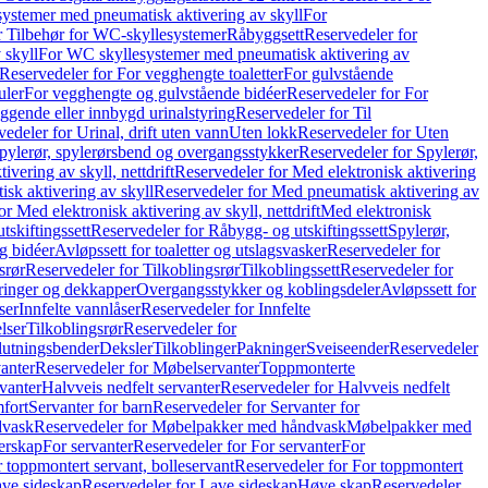
ystemer med pneumatisk aktivering av skyll
For
r Tilbehør for WC-skyllesystemer
Råbyggsett
Reservedeler for
 skyll
For WC skyllesystemer med pneumatisk aktivering av
Reservedeler for For vegghengte toaletter
For gulvstående
uler
For vegghengte og gulvstående bidéer
Reservedeler for For
iggende eller innbygd urinalstyring
Reservedeler for Til
edeler for Urinal, drift uten vann
Uten lokk
Reservedeler for Uten
pylerør, spylerørsbend og overgangsstykker
Reservedeler for Spylerør,
ivering av skyll, nettdrift
Reservedeler for Med elektronisk aktivering
sk aktivering av skyll
Reservedeler for Med pneumatisk aktivering av
r Med elektronisk aktivering av skyll, nettdrift
Med elektronisk
tskiftingssett
Reservedeler for Råbygg- og utskiftingssett
Spylerør,
og bidéer
Avløpssett for toaletter og utslagsvasker
Reservedeler for
srør
Reservedeler for Tilkoblingsrør
Tilkoblingssett
Reservedeler for
ringer og dekkapper
Overgangsstykker og koblingsdeler
Avløpssett for
ser
Innfelte vannlåser
Reservedeler for Innfelte
lser
Tilkoblingsrør
Reservedeler for
slutningsbender
Deksler
Tilkoblinger
Pakninger
Sveiseender
Reservedeler
anter
Reservedeler for Møbelservanter
Toppmonterte
vanter
Halvveis nedfelt servanter
Reservedeler for Halvveis nedfelt
fort
Servanter for barn
Reservedeler for Servanter for
dvask
Reservedeler for Møbelpakker med håndvask
Møbelpakker med
erskap
For servanter
Reservedeler for For servanter
For
 toppmontert servant, bolleservant
Reservedeler for For toppmontert
ve sideskap
Reservedeler for Lave sideskap
Høye skap
Reservedeler