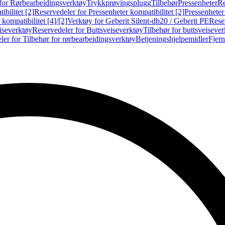
for Rørbearbeidingsverktøy
Trykkprøvingsplugg
Tilbehør
Pressenheter
Re
ibilitet [2]
Reservedeler for Pressenheter kompatibilitet [2]
Pressenheter
kompatibilitet [4]/[2]
Verktøy for Geberit Silent-db20 / Geberit PE
Reser
iseverktøy
Reservedeler for Buttsveiseverktøy
Tilbehør for buttsveiseve
ler for Tilbehør for rørbearbeidingsverktøy
Betjeningshjelpemidler
Fjern