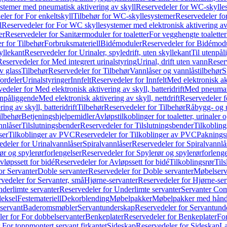
temer med pneumatisk aktivering av skyll
Reservedeler for WC-skylles
ler for For enkeltskyll
Tilbehør for WC-skyllesystemer
Reservedeler fo
l
Reservedeler for For WC skyllesystemer med elektronisk aktivering av
er
Reservedeler for Sanitærmoduler for toaletter
For vegghengte toaletter
r for Tilbehør
Forbruksmateriell
Bidémoduler
Reservedeler for Bidémod
kyllekant
Reservedeler for Urinaler, spyledrift, uten skyllekant
Til utenpål
Reservedeler for Med integrert urinalstyring
Urinal, drift uten vann
Reserv
v glass
Tilbehør
Reservedeler for Tilbehør
Vannlåser og vannlåstilbehør
S
ordeler
Urinalstyringer
Innfelt
Reservedeler for Innfelt
Med elektronisk akt
edeler for Med elektronisk aktivering av skyll, batteridrift
Med pneumati
enpåliggende
Med elektronisk aktivering av skyll, nettdrift
Reservedeler fo
ng av skyll, batteridrift
Tilbehør
Reservedeler for Tilbehør
Råbygg- og u
ilbehør
Betjeningshjelpemidler
Avløpstilkoblinger for toaletter, urinaler 
nnlåser
Tilslutningsbender
Reservedeler for Tilslutningsbender
Tilkobling
ser
Tilkoblinger av PVC
Reservedeler for Tilkoblinger av PVC
Paknings
edeler for Urinalvannlåser
Spiralvannlåser
Reservedeler for Spiralvannlå
ør og spylerørforlengelser
Reservedeler for Spylerør og spylerørforlenge
vløpssett for bidé
Reservedeler for Avløpssett for bidé
Tilkoblingsrør
Til
or Servanter
Doble servanter
Reservedeler for Doble servanter
Møbelserv
vedeler for Servanter, små
Hjørne-servanter
Reservedeler for Hjørne-ser
derlimte servanter
Reservedeler for Underlimte servanter
Servanter Com
eksel
Festemateriell
Dekorblending
Møbelpakker
Møbelpakker med hån
servant
Baderomsmøbler
Servantunderskap
Reservedeler for Servantund
er for For dobbelservanter
Benkeplater
Reservedeler for Benkeplater
For
 For toppmontert servant firkantet
Sideskap
Reservedeler for Sideskap
La