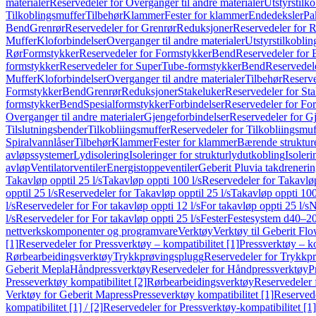
materialer
Reservedeler for Overganger til andre materialer
Utstyrstilko
Tilkoblingsmuffer
Tilbehør
Klammer
Fester for klammer
Endedeksler
Pa
Bend
Grenrør
Reservedeler for Grenrør
Reduksjoner
Reservedeler for 
Muffer
Kloforbindelser
Overganger til andre materialer
Utstyrstilkoblin
Rør
Formstykker
Reservedeler for Formstykker
Bend
Reservedeler for
formstykker
Reservedeler for SuperTube-formstykker
Bend
Reservedel
Muffer
Kloforbindelser
Overganger til andre materialer
Tilbehør
Reserve
Formstykker
Bend
Grenrør
Reduksjoner
Stakeluker
Reservedeler for St
formstykker
Bend
Spesialformstykker
Forbindelser
Reservedeler for For
Overganger til andre materialer
Gjengeforbindelser
Reservedeler for G
Tilslutningsbender
Tilkobliingsmuffer
Reservedeler for Tilkobliingsmuf
Spiralvannlåser
Tilbehør
Klammer
Fester for klammer
Bærende struktur
avløpssystemer
Lydisolering
Isoleringer for strukturlydutkobling
Isoleri
avløp
Ventilatorventiler
Energistoppeventiler
Geberit Pluvia takdreneri
Takavløp opptil 25 l/s
Takavløp oppti 100 l/s
Reservedeler for Takavløp
opptil 25 l/s
Reservedeler for Takavløp opptil 25 l/s
Takavløp oppti 100
l/s
Reservedeler for For takavløp oppti 12 l/s
For takavløp oppti 25 l/s
N
l/s
Reservedeler for For takavløp oppti 25 l/s
Fester
Festesystem d40–2
nettverkskomponenter og programvare
Verktøy
Verktøy til Geberit Flo
[1]
Reservedeler for Pressverktøy – kompatibilitet [1]
Pressverktøy – ko
Rørbearbeidingsverktøy
Trykkprøvingsplugg
Reservedeler for Trykkp
Geberit Mepla
Håndpressverktøy
Reservedeler for Håndpressverktøy
P
Presseverktøy kompatibilitet [2]
Rørbearbeidingsverktøy
Reservedeler 
Verktøy for Geberit Mapress
Presseverktøy kompatibilitet [1]
Reservede
kompatibilitet [1] / [2]
Reservedeler for Pressverktøy-kompatibilitet [1] 