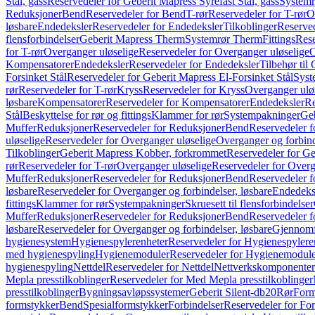
Stål, gass
Reservedeler for Geberit Mapress Syrefast Stål, gass
Systemr
Reduksjoner
Bend
Reservedeler for Bend
T-rør
Reservedeler for T-rør
O
løsbare
Endedeksler
Reservedeler for Endedeksler
Tilkoblinger
Reserved
flensforbindelser
Geberit Mapress Therm
Systemrør Therm
Fittings
Rese
for T-rør
Overganger uløselige
Reservedeler for Overganger uløselige
O
Kompensatorer
Endedeksler
Reservedeler for Endedeksler
Tilbehør til
Forsinket Stål
Reservedeler for Geberit Mapress El-Forsinket Stål
Syst
rør
Reservedeler for T-rør
Kryss
Reservedeler for Kryss
Overganger ulø
løsbare
Kompensatorer
Reservedeler for Kompensatorer
Endedeksler
Re
Stål
Beskyttelse for rør og fittings
Klammer for rør
Systempakninger
Ge
Muffer
Reduksjoner
Reservedeler for Reduksjoner
Bend
Reservedeler 
uløselige
Reservedeler for Overganger uløselige
Overganger og forbind
Tilkoblinger
Geberit Mapress Kobber, forkrommet
Reservedeler for G
rør
Reservedeler for T-rør
Overganger uløselige
Reservedeler for Overg
Muffer
Reduksjoner
Reservedeler for Reduksjoner
Bend
Reservedeler 
løsbare
Reservedeler for Overganger og forbindelser, løsbare
Endedeks
fittings
Klammer for rør
Systempakninger
Skruesett til flensforbindelser
Muffer
Reduksjoner
Reservedeler for Reduksjoner
Bend
Reservedeler 
løsbare
Reservedeler for Overganger og forbindelser, løsbare
Gjennomf
hygienesystem
Hygienespylerenheter
Reservedeler for Hygienespylere
med hygienespyling
Hygienemoduler
Reservedeler for Hygienemodul
hygienespyling
Nettdel
Reservedeler for Nettdel
Nettverkskomponenter
Mepla presstilkoblinger
Reservedeler for Med Mepla presstilkoblinger
presstilkoblinger
Bygningsavløpssystemer
Geberit Silent-db20
Rør
Form
formstykker
Bend
Spesialformstykker
Forbindelser
Reservedeler for For