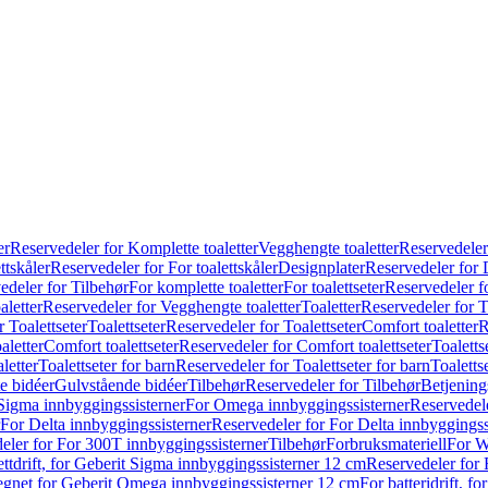
er
Reservedeler for Komplette toaletter
Vegghengte toaletter
Reservedeler
ttskåler
Reservedeler for For toalettskåler
Designplater
Reservedeler for 
edeler for Tilbehør
For komplette toaletter
For toalettseter
Reservedeler fo
aletter
Reservedeler for Vegghengte toaletter
Toaletter
Reservedeler for T
 Toalettseter
Toalettseter
Reservedeler for Toalettseter
Comfort toaletter
R
aletter
Comfort toalettseter
Reservedeler for Comfort toalettseter
Toaletts
letter
Toalettseter for barn
Reservedeler for Toalettseter for barn
Toaletts
e bidéer
Gulvstående bidéer
Tilbehør
Reservedeler for Tilbehør
Betjening
Sigma innbyggingssisterner
For Omega innbyggingssisterner
Reservedel
For Delta innbyggingssisterner
Reservedeler for For Delta innbyggingss
eler for For 300T innbyggingssisterner
Tilbehør
Forbruksmateriell
For W
ettdrift, for Geberit Sigma innbyggingssisterner 12 cm
Reservedeler for 
 egnet for Geberit Omega innbyggingssisterner 12 cm
For batteridrift, 