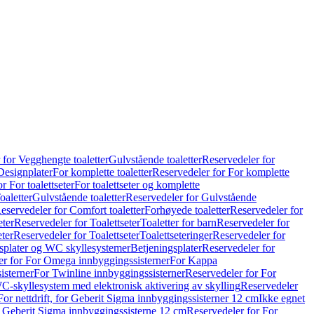
 for Vegghengte toaletter
Gulvstående toaletter
Reservedeler for
Designplater
For komplette toaletter
Reservedeler for For komplette
r For toalettseter
For toalettseter og komplette
oaletter
Gulvstående toaletter
Reservedeler for Gulvstående
eservedeler for Comfort toaletter
Forhøyede toaletter
Reservedeler for
eter
Reservedeler for Toalettseter
Toaletter for barn
Reservedeler for
eter
Reservedeler for Toalettseter
Toalettseteringer
Reservedeler for
splater og WC skyllesystemer
Betjeningsplater
Reservedeler for
er for For Omega innbyggingssisterner
For Kappa
isterner
For Twinline innbyggingssisterner
Reservedeler for For
C-skyllesystem med elektronisk aktivering av skylling
Reservedeler
For nettdrift, for Geberit Sigma innbyggingssisterner 12 cm
Ikke egnet
for Geberit Sigma innbyggingssisterne 12 cm
Reservedeler for For