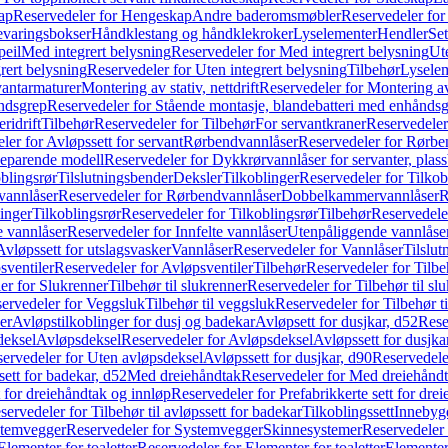
ap
Reservedeler for Hengeskap
Andre baderomsmøbler
Reservedeler fo
evaringsbokser
Håndklestang og håndklekroker
Lyselementer
Hendler
Set
peil
Med integrert belysning
Reservedeler for Med integrert belysning
Ute
rert belysning
Reservedeler for Uten integrert belysning
Tilbehør
Lysele
vantarmaturer
Montering av stativ, nettdrift
Reservedeler for Montering av s
åndsgrep
Reservedeler for Stående montasje, blandebatteri med enhånds
ridrift
Tilbehør
Reservedeler for Tilbehør
For servantkraner
Reservedeler
ler for Avløpssett for servant
Rørbendvannlåser
Reservedeler for Rørbe
beparende modell
Reservedeler for Dykkrørvannlåser for servanter, pla
blingsrør
Tilslutningsbender
Deksler
Tilkoblinger
Reservedeler for Tilkob
vannlåser
Reservedeler for Rørbendvannlåser
Dobbelkammervannlåser
R
linger
Tilkoblingsrør
Reservedeler for Tilkoblingsrør
Tilbehør
Reservedele
e vannlåser
Reservedeler for Innfelte vannlåser
Utenpåliggende vannlåse
Avløpssett for utslagsvasker
Vannlåser
Reservedeler for Vannlåser
Tilslu
sventiler
Reservedeler for Avløpsventiler
Tilbehør
Reservedeler for Tilbe
er for Slukrenner
Tilbehør til slukrenner
Reservedeler for Tilbehør til sl
ervedeler for Veggsluk
Tilbehør til veggsluk
Reservedeler for Tilbehør t
er
Avløpstilkoblinger for dusj og badekar
Avløpsett for dusjkar, d52
Rese
deksel
Avløpsdeksel
Reservedeler for Avløpsdeksel
Avløpssett for dusjka
ervedeler for Uten avløpsdeksel
Avløpssett for dusjkar, d90
Reservedeler
ett for badekar, d52
Med dreiehåndtak
Reservedeler for Med dreiehånd
t for dreiehåndtak og innløp
Reservedeler for Prefabrikkerte sett for dre
servedeler for Tilbehør til avløpssett for badekar
Tilkoblingssett
Innebygd
temvegger
Reservedeler for Systemvegger
Skinnesystemer
Reservedeler
Elementer for toaletter
Reservedeler for Elementer for toaletter
Elementer