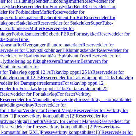
er for Tilslutningsbender
Tilkoblingsmuffer
Reservedeler for
mstykker
Reservedeler for Formstykker
Bend
Reservedeler for
eler for Forbindelser
Muffer
Reservedeler for
nger
Forbruksmateriell
Geberit Silent-Pro
Rør
Reservedeler for
duksjoner
Stakeluker
Reservedeler for Stakeluker
SuperTube-
or Forbindelser
Muffer
Reservedeler for
ninger
Forbruksmateriell
Geberit PE
Rør
Formstykker
Reservedeler for
kker
SuperTube-
nsjonsmuffer
Overganger til andre materialer
Reservedeler for
ervedeler for Utstyrstilkoblinger
Tilslutningsbender
Reservedeler for
rvedeler for Rørbendvannlåser
Spiralvannlåser
Reservedeler for
 lydisolering og fuktighetsvern
Brannvern
Brannvern for
Ventilatorventiler for
 for Takavløp opptil 12 l/s
Takavløp opptil 25 l/s
Reservedeler for
Takavløp opptil 12 l/s
Reservedeler for Takavløp opptil 12 l/s
Takavløp
edeler for Dampsperreelementer
For takavløp oppti 12
deler for For takavløp oppti 12 l/s
For takavløp oppti 25
Reservedeler for For takavløp
For fester
Verktøy,
Reservedeler for Manuelle pressverktøy
Pressverktøy – kompatibilitet
arbeidingsverktøy
Reservedeler for
for Tilbehør
Verktøy for Geberit Mepla
Reservedeler for Verktøy for
itet [1]
Presseverktøy kompatibilitet [2]
Reservedeler for
kprøvingsplugg
Tilbehør
Verktøy for Geberit Mapress
Reservedeler for
Reservedeler for Presseverktøy kompatibilitet [2]
Pressverktøy-
 kompatibilitet [2XL]
Presseverktøy kompatibilitet [3]
Reservedeler for