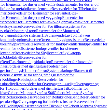
 for Elementer for dusjer med veggavløp
Elementer for dusjer og
lbehør for prefabrikerte elementer
Reservedeler for Tilbehør for
anter
Reservedeler for Elementer for servanter
Bidé-
 for Elementer for dusjer med veggavløp
Elementer for
eservedeler for Elementer for vaske- og oppvaskmaskiner
Elementer
førselssystemer
Reservedeler for For tilførselssystemer
For
av plast
Montert på topp
Reservedeler for Montert på
for utenpåliggende sisterner
Høythengende
Lavt og halvveis
Sigma innbyggingssisterner
Omega innbyggingssisterner
Reservedeler
tiler
Innløpsventiler
Reservedeler for Innløpsventiler
Innløpsventiler for
ntiler for skålsisterner
Innløpsventiler for sisterner
leventiler
Reservedeler for Skylleventiler
Skyll-stopp-
r
Dobbeltskyll
Reservedeler for
r
Bend
T-rør
Innvendig sirkulasjon
Reservedeler for Innvendig
inger
Fordeler med gjengestuss
Fordeler med
ger for fittings
Klammer for rør
Systempakninger
Skruesett til
lbehør
Beskyttelse for rør og fittings
Klammer for
or Koblinger
Reduksjoner
Reservedeler for
 uløselige
Reservedeler for Overganger uløselige
Overganger og
for Tilkoblinger
Fordeler med gjengestuss
Tilkoblinger for
delser
Geberit Mapress Syrefast Stål
Geberit Mapress Syrefast
ffer
Reduksjoner
Reservedeler for Reduksjoner
Bend
Reservedeler for
er uløselige
Overganger og forbindelser, løsbare
Reservedeler for
er
Tilkoblinger
Reservedeler for Tilkoblinger
Geberit Mapress Syrefast