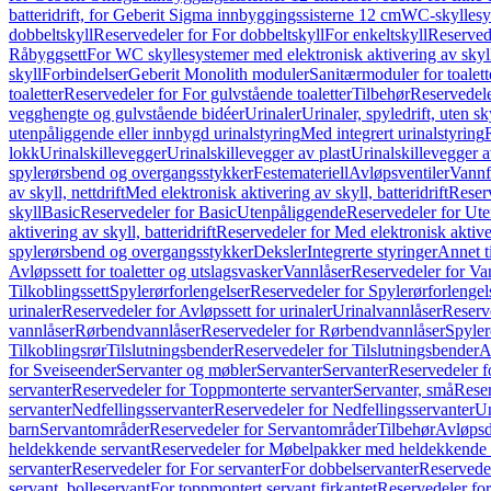
batteridrift, for Geberit Sigma innbyggingssisterne 12 cm
WC-skyllesys
dobbeltskyll
Reservedeler for For dobbeltskyll
For enkeltskyll
Reservede
Råbyggsett
For WC skyllesystemer med elektronisk aktivering av skyl
skyll
Forbindelser
Geberit Monolith moduler
Sanitærmoduler for toalett
toaletter
Reservedeler for For gulvstående toaletter
Tilbehør
Reservedele
vegghengte og gulvstående bidéer
Urinaler
Urinaler, spyledrift, uten s
utenpåliggende eller innbygd urinalstyring
Med integrert urinalstyring
lokk
Urinalskillevegger
Urinalskillevegger av plast
Urinalskillevegger a
spylerørsbend og overgangsstykker
Festemateriell
Avløpsventiler
Vannf
av skyll, nettdrift
Med elektronisk aktivering av skyll, batteridrift
Reserv
skyll
Basic
Reservedeler for Basic
Utenpåliggende
Reservedeler for Ut
aktivering av skyll, batteridrift
Reservedeler for Med elektronisk aktiveri
spylerørsbend og overgangsstykker
Deksler
Integrerte styringer
Annet t
Avløpssett for toaletter og utslagsvasker
Vannlåser
Reservedeler for Va
Tilkoblingssett
Spylerørforlengelser
Reservedeler for Spylerørforlengel
urinaler
Reservedeler for Avløpssett for urinaler
Urinalvannlåser
Reserv
vannlåser
Rørbendvannlåser
Reservedeler for Rørbendvannlåser
Spyler
Tilkoblingsrør
Tilslutningsbender
Reservedeler for Tilslutningsbender
A
for Sveiseender
Servanter og møbler
Servanter
Servanter
Reservedeler f
servanter
Reservedeler for Toppmonterte servanter
Servanter, små
Reser
servanter
Nedfellingsservanter
Reservedeler for Nedfellingsservanter
Un
barn
Servantområder
Reservedeler for Servantområder
Tilbehør
Avløpsd
heldekkende servant
Reservedeler for Møbelpakker med heldekkende 
servanter
Reservedeler for For servanter
For dobbelservanter
Reservedel
servant, bolleservant
For toppmontert servant firkantet
Reservedeler for