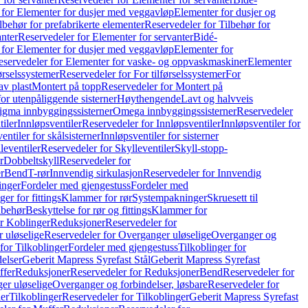
 for Elementer for dusjer med veggavløp
Elementer for dusjer og
lbehør for prefabrikerte elementer
Reservedeler for Tilbehør for
anter
Reservedeler for Elementer for servanter
Bidé-
 for Elementer for dusjer med veggavløp
Elementer for
eservedeler for Elementer for vaske- og oppvaskmaskiner
Elementer
førselssystemer
Reservedeler for For tilførselssystemer
For
av plast
Montert på topp
Reservedeler for Montert på
for utenpåliggende sisterner
Høythengende
Lavt og halvveis
Sigma innbyggingssisterner
Omega innbyggingssisterner
Reservedeler
tiler
Innløpsventiler
Reservedeler for Innløpsventiler
Innløpsventiler for
ntiler for skålsisterner
Innløpsventiler for sisterner
leventiler
Reservedeler for Skylleventiler
Skyll-stopp-
r
Dobbeltskyll
Reservedeler for
r
Bend
T-rør
Innvendig sirkulasjon
Reservedeler for Innvendig
inger
Fordeler med gjengestuss
Fordeler med
ger for fittings
Klammer for rør
Systempakninger
Skruesett til
lbehør
Beskyttelse for rør og fittings
Klammer for
or Koblinger
Reduksjoner
Reservedeler for
 uløselige
Reservedeler for Overganger uløselige
Overganger og
for Tilkoblinger
Fordeler med gjengestuss
Tilkoblinger for
delser
Geberit Mapress Syrefast Stål
Geberit Mapress Syrefast
ffer
Reduksjoner
Reservedeler for Reduksjoner
Bend
Reservedeler for
er uløselige
Overganger og forbindelser, løsbare
Reservedeler for
er
Tilkoblinger
Reservedeler for Tilkoblinger
Geberit Mapress Syrefast