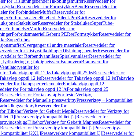
er for Tilslutningsbender
Tilkoblingsmuffer
Reservedeler for
mstykker
Reservedeler for Formstykker
Bend
Reservedeler for
eler for Forbindelser
Muffer
Reservedeler for
nger
Forbruksmateriell
Geberit Silent-Pro
Rør
Reservedeler for
duksjoner
Stakeluker
Reservedeler for Stakeluker
SuperTube-
or Forbindelser
Muffer
Reservedeler for
ninger
Forbruksmateriell
Geberit PE
Rør
Formstykker
Reservedeler for
kker
SuperTube-
nsjonsmuffer
Overganger til andre materialer
Reservedeler for
ervedeler for Utstyrstilkoblinger
Tilslutningsbender
Reservedeler for
rvedeler for Rørbendvannlåser
Spiralvannlåser
Reservedeler for
 lydisolering og fuktighetsvern
Brannvern
Brannvern for
Ventilatorventiler for
 for Takavløp opptil 12 l/s
Takavløp opptil 25 l/s
Reservedeler for
Takavløp opptil 12 l/s
Reservedeler for Takavløp opptil 12 l/s
Takavløp
edeler for Dampsperreelementer
For takavløp oppti 12
deler for For takavløp oppti 12 l/s
For takavløp oppti 25
Reservedeler for For takavløp
For fester
Verktøy,
Reservedeler for Manuelle pressverktøy
Pressverktøy – kompatibilitet
arbeidingsverktøy
Reservedeler for
for Tilbehør
Verktøy for Geberit Mepla
Reservedeler for Verktøy for
itet [1]
Presseverktøy kompatibilitet [2]
Reservedeler for
kprøvingsplugg
Tilbehør
Verktøy for Geberit Mapress
Reservedeler for
Reservedeler for Presseverktøy kompatibilitet [2]
Pressverktøy-
 kompatibilitet [2XL]
Presseverktøy kompatibilitet [3]
Reservedeler for