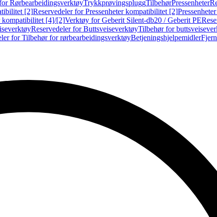
for Rørbearbeidingsverktøy
Trykkprøvingsplugg
Tilbehør
Pressenheter
Re
ibilitet [2]
Reservedeler for Pressenheter kompatibilitet [2]
Pressenheter
kompatibilitet [4]/[2]
Verktøy for Geberit Silent-db20 / Geberit PE
Reser
iseverktøy
Reservedeler for Buttsveiseverktøy
Tilbehør for buttsveiseve
ler for Tilbehør for rørbearbeidingsverktøy
Betjeningshjelpemidler
Fjern