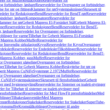
ler for Muffer
Reduksjoner
Reservedeler for
g forbindelser, løsbare
Reservedeler for Overganger og forbindelser,
se for rør og fittings
Klammer for rør
Systempakninger
Skruesett til
edeler for Reduksjoner
Bend
Reservedeler for Bend
T-rør
Reservedeler
indelser, løsbare
Kompensatorer
Reservedeler for
lammer for rør
Geberit Mapress El-Forsinket Stål
Geberit Mapress El-
ner
Reservedeler for Reduksjoner
Bend
Reservedeler for Bend
T-
, løsbare
Reservedeler for Overganger og forbindelser,
oblinger for varme
Tilbehør for Geberit Mapress El-Forsinket
t Mapress Kobber
Muffer
Reservedeler for
or Innvendig sirkulasjon
Kryss
Reservedeler for Kryss
Overganger
deksler
Reservedeler for Endedeksler
Tilkoblinger
Reservedeler for
ksjoner
Reservedeler for Reduksjoner
Bend
Reservedeler for Bend
T-
 Mapress Kobber, gass
Muffer
Reservedeler for
or Overganger uløselige
Overganger og forbindelser,
ger
Tilbehør for Geberit Mapress Kobber
Beskyttelse for rør og
berit Mapress CuNiFe
Systemrør 2.1972
Muffer
Reservedeler for
or Overganger uløselige
Overganger og forbindelser,
ss CuNiFe
Systempakninger
Skruesett til flensforbindelser
Geberit
nger med hygienespyling
Reservedeler for Sisterner og toalett-styringer
er for Tilbehør til sisterner og toalett-styringer med
essforbindelser
Reservedeler for Med FlowFit pressforbindelser
Med
blinger
Tilbakeslagsventiler
Med Mapress
enrør
Reduksjoner
Stakeluker
Reservedeler for Stakeluker
SuperTube-
nsjonsmuffer
Kromstålkoblinger
Overganger til andre