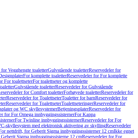
 for Vegghengte toaletter
Gulvstående toaletter
Reservedeler for
Designplater
For komplette toaletter
Reservedeler for For komplette
r For toalettseter
For toalettseter og komplette
oaletter
Gulvstående toaletter
Reservedeler for Gulvstående
eservedeler for Comfort toaletter
Forhøyede toaletter
Reservedeler for
eter
Reservedeler for Toalettseter
Toaletter for barn
Reservedeler for
eter
Reservedeler for Toalettseter
Toalettseteringer
Reservedeler for
splater og WC skyllesystemer
Betjeningsplater
Reservedeler for
er for For Omega innbyggingssisterner
For Kappa
isterner
For Twinline innbyggingssisterner
Reservedeler for For
C-skyllesystem med elektronisk aktivering av skylling
Reservedeler
For nettdrift, for Geberit Sigma innbyggingssisterner 12 cm
Ikke egnet
for Geberit Sigma innbyggingssisterne 12 cm
Reservedeler for For