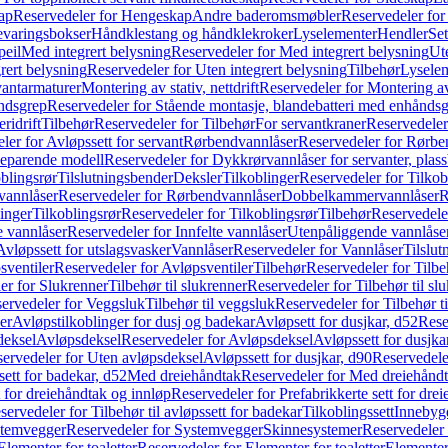
ap
Reservedeler for Hengeskap
Andre baderomsmøbler
Reservedeler fo
evaringsbokser
Håndklestang og håndklekroker
Lyselementer
Hendler
Set
peil
Med integrert belysning
Reservedeler for Med integrert belysning
Ute
rert belysning
Reservedeler for Uten integrert belysning
Tilbehør
Lysele
vantarmaturer
Montering av stativ, nettdrift
Reservedeler for Montering av s
åndsgrep
Reservedeler for Stående montasje, blandebatteri med enhånds
ridrift
Tilbehør
Reservedeler for Tilbehør
For servantkraner
Reservedeler
ler for Avløpssett for servant
Rørbendvannlåser
Reservedeler for Rørbe
beparende modell
Reservedeler for Dykkrørvannlåser for servanter, pla
blingsrør
Tilslutningsbender
Deksler
Tilkoblinger
Reservedeler for Tilkob
vannlåser
Reservedeler for Rørbendvannlåser
Dobbelkammervannlåser
R
linger
Tilkoblingsrør
Reservedeler for Tilkoblingsrør
Tilbehør
Reservedele
e vannlåser
Reservedeler for Innfelte vannlåser
Utenpåliggende vannlåse
Avløpssett for utslagsvasker
Vannlåser
Reservedeler for Vannlåser
Tilslu
sventiler
Reservedeler for Avløpsventiler
Tilbehør
Reservedeler for Tilbe
er for Slukrenner
Tilbehør til slukrenner
Reservedeler for Tilbehør til sl
ervedeler for Veggsluk
Tilbehør til veggsluk
Reservedeler for Tilbehør t
er
Avløpstilkoblinger for dusj og badekar
Avløpsett for dusjkar, d52
Rese
deksel
Avløpsdeksel
Reservedeler for Avløpsdeksel
Avløpssett for dusjka
ervedeler for Uten avløpsdeksel
Avløpssett for dusjkar, d90
Reservedeler
ett for badekar, d52
Med dreiehåndtak
Reservedeler for Med dreiehånd
t for dreiehåndtak og innløp
Reservedeler for Prefabrikkerte sett for dre
servedeler for Tilbehør til avløpssett for badekar
Tilkoblingssett
Innebygd
temvegger
Reservedeler for Systemvegger
Skinnesystemer
Reservedeler
Elementer for toaletter
Reservedeler for Elementer for toaletter
Elementer