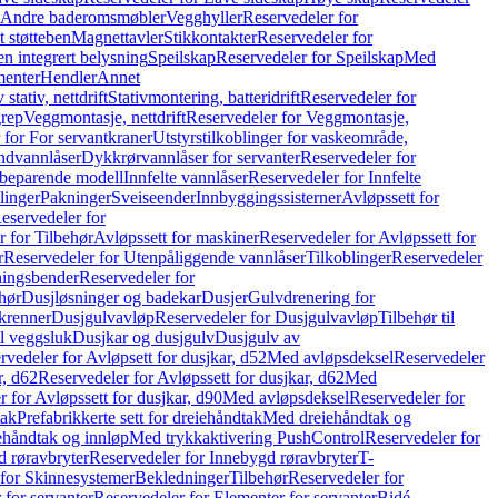
r Andre baderomsmøbler
Vegghyller
Reservedeler for
t støtteben
Magnettavler
Stikkontakter
Reservedeler for
n integrert belysning
Speilskap
Reservedeler for Speilskap
Med
menter
Hendler
Annet
tativ, nettdrift
Stativmontering, batteridrift
Reservedeler for
grep
Veggmontasje, nettdrift
Reservedeler for Veggmontasje,
 for For servantkraner
Utstyrstilkoblinger for vaskeområde,
ndvannlåser
Dykkrørvannlåser for servanter
Reservedeler for
ssbeparende modell
Innfelte vannlåser
Reservedeler for Innfelte
linger
Pakninger
Sveiseender
Innbyggingssisterner
Avløpssett for
eservedeler for
r for Tilbehør
Avløpssett for maskiner
Reservedeler for Avløpssett for
r
Reservedeler for Utenpåliggende vannlåser
Tilkoblinger
Reservedeler
tningsbender
Reservedeler for
hør
Dusjløsninger og badekar
Dusjer
Gulvdrenering for
ukrenner
Dusjgulvavløp
Reservedeler for Dusjgulvavløp
Tilbehør til
il veggsluk
Dusjkar og dusjgulv
Dusjgulv av
rvedeler for Avløpsett for dusjkar, d52
Med avløpsdeksel
Reservedeler
r, d62
Reservedeler for Avløpssett for dusjkar, d62
Med
 for Avløpssett for dusjkar, d90
Med avløpsdeksel
Reservedeler for
tak
Prefabrikkerte sett for dreiehåndtak
Med dreiehåndtak og
iehåndtak og innløp
Med trykkaktivering PushControl
Reservedeler for
 røravbryter
Reservedeler for Innebygd røravbryter
T-
 for Skinnesystemer
Bekledninger
Tilbehør
Reservedeler for
 for servanter
Reservedeler for Elementer for servanter
Bidé-