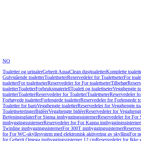
NO
Toaletter og urinaler
Geberit AquaClean dusjtoaletter
Komplette toalett
Gulvstående toaletter
Toalettseter
Reservedeler for Toalettseter
For toale
toaletter
For toalettseter
Reservedeler for For toalettseter
Tilbehør
Reserv
toaletter
Toaletter
Forbruksmateriell
Toalett og toalettseter
Vegghengte to
toaletter
Toaletter
Reservedeler for Toaletter
Toalettseter
Reservedeler for
Forhøyede toaletter
Forlengede toaletter
Reservedeler for Forlengede to
Toaletter for barn
Vegghengte toaletter
Reservedeler for Vegghengte toa
Toalettseteringer
Bidéer
Vegghengte bidéer
Reservedeler for Vegghengt
Betjeningsplater
For Sigma innbyggingssisterner
Reservedeler for For 
innbyggingssisterner
Reservedeler for For Kappa innbyggingssisterner
Twinline innbyggingssisterner
For 300T innbyggingssisterner
Reserved
for For WC-skyllesystem med elektronisk aktivering av skylling
For n
for Geberit Omega innbyggingssisterner 12 cm
Reservedeler for Ikke