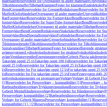
materialer
Reservedeler for Overganger til andre materialer
Utstyrstilko
Tilkoblingsmuffer
Tilbehør
Klammer
Fester for klammer
Endedeksler
Pa
Bend
Grenrør
Reservedeler for Grenrør
Reduksjoner
Reservedeler for 
Muffer
Kloforbindelser
Overganger til andre materialer
Utstyrstilkoblin
Rør
Formstykker
Reservedeler for Formstykker
Bend
Reservedeler for
formstykker
Reservedeler for SuperTube-formstykker
Bend
Reservedel
Muffer
Kloforbindelser
Overganger til andre materialer
Tilbehør
Reserve
Formstykker
Bend
Grenrør
Reduksjoner
Stakeluker
Reservedeler for St
formstykker
Bend
Spesialformstykker
Forbindelser
Reservedeler for For
Overganger til andre materialer
Gjengeforbindelser
Reservedeler for G
Tilslutningsbender
Tilkobliingsmuffer
Reservedeler for Tilkobliingsmuf
Spiralvannlåser
Tilbehør
Klammer
Fester for klammer
Bærende struktur
avløpssystemer
Lydisolering
Isoleringer for strukturlydutkobling
Isoleri
avløp
Ventilatorventiler
Energistoppeventiler
Geberit Pluvia takdreneri
Takavløp opptil 25 l/s
Takavløp oppti 100 l/s
Reservedeler for Takavløp
opptil 25 l/s
Reservedeler for Takavløp opptil 25 l/s
Takavløp oppti 100
l/s
Reservedeler for For takavløp oppti 12 l/s
For takavløp oppti 25 l/s
N
l/s
Reservedeler for For takavløp oppti 25 l/s
Fester
Festesystem d40–2
nettverkskomponenter og programvare
Verktøy
Verktøy til Geberit Flo
[1]
Reservedeler for Pressverktøy – kompatibilitet [1]
Pressverktøy – ko
Rørbearbeidingsverktøy
Trykkprøvingsplugg
Reservedeler for Trykkp
Geberit Mepla
Håndpressverktøy
Reservedeler for Håndpressverktøy
P
Presseverktøy kompatibilitet [2]
Rørbearbeidingsverktøy
Reservedeler 
Verktøy for Geberit Mapress
Presseverktøy kompatibilitet [1]
Reservede
kompatibilitet [1] / [2]
Reservedeler for Pressverktøy-kompatibilitet [1] 