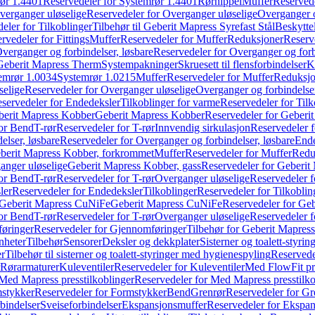
ør 1.4401
Reservedeler for Systemrør 1.4401
Rørnippel
Muffer
Reservede
verganger uløselige
Reservedeler for Overganger uløselige
Overganger o
eler for Tilkoblinger
Tilbehør til Geberit Mapress Syrefast Stål
Beskyttel
rvedeler for Fittings
Muffer
Reservedeler for Muffer
Reduksjoner
Reserv
verganger og forbindelser, løsbare
Reservedeler for Overganger og forb
 Geberit Mapress Therm
Systempakninger
Skruesett til flensforbindelser
K
emrør 1.0034
Systemrør 1.0215
Muffer
Reservedeler for Muffer
Reduksjo
selige
Reservedeler for Overganger uløselige
Overganger og forbindelser
servedeler for Endedeksler
Tilkoblinger for varme
Reservedeler for Tilk
berit Mapress Kobber
Geberit Mapress Kobber
Reservedeler for Geberi
for Bend
T-rør
Reservedeler for T-rør
Innvendig sirkulasjon
Reservedeler f
elser, løsbare
Reservedeler for Overganger og forbindelser, løsbare
Ende
eberit Mapress Kobber, forkrommet
Muffer
Reservedeler for Muffer
Redu
anger uløselige
Geberit Mapress Kobber, gass
Reservedeler for Geberit
for Bend
T-rør
Reservedeler for T-rør
Overganger uløselige
Reservedeler f
ler
Reservedeler for Endedeksler
Tilkoblinger
Reservedeler for Tilkoblin
Geberit Mapress CuNiFe
Geberit Mapress CuNiFe
Reservedeler for Ge
for Bend
T-rør
Reservedeler for T-rør
Overganger uløselige
Reservedeler f
øringer
Reservedeler for Gjennomføringer
Tilbehør for Geberit Mapre
nheter
Tilbehør
Sensorer
Deksler og dekkplater
Sisterner og toalett-styri
er
Tilbehør til sisterner og toalett-styringer med hygienespyling
Reservedel
Rørarmaturer
Kuleventiler
Reservedeler for Kuleventiler
Med FlowFit pr
Med Mapress presstilkoblinger
Reservedeler for Med Mapress presstilko
stykker
Reservedeler for Formstykker
Bend
Grenrør
Reservedeler for Gr
bindelser
Sveiseforbindelser
Ekspansjonsmuffer
Reservedeler for Ekspa