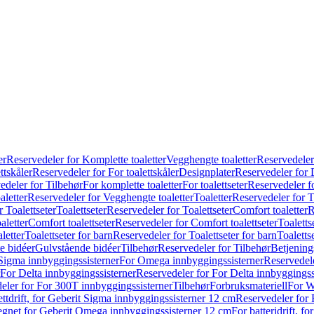
er
Reservedeler for Komplette toaletter
Vegghengte toaletter
Reservedeler
ttskåler
Reservedeler for For toalettskåler
Designplater
Reservedeler for 
edeler for Tilbehør
For komplette toaletter
For toalettseter
Reservedeler fo
aletter
Reservedeler for Vegghengte toaletter
Toaletter
Reservedeler for T
 Toalettseter
Toalettseter
Reservedeler for Toalettseter
Comfort toaletter
R
aletter
Comfort toalettseter
Reservedeler for Comfort toalettseter
Toaletts
letter
Toalettseter for barn
Reservedeler for Toalettseter for barn
Toaletts
e bidéer
Gulvstående bidéer
Tilbehør
Reservedeler for Tilbehør
Betjening
Sigma innbyggingssisterner
For Omega innbyggingssisterner
Reservedel
For Delta innbyggingssisterner
Reservedeler for For Delta innbyggingss
eler for For 300T innbyggingssisterner
Tilbehør
Forbruksmateriell
For W
ettdrift, for Geberit Sigma innbyggingssisterner 12 cm
Reservedeler for 
 egnet for Geberit Omega innbyggingssisterner 12 cm
For batteridrift, 