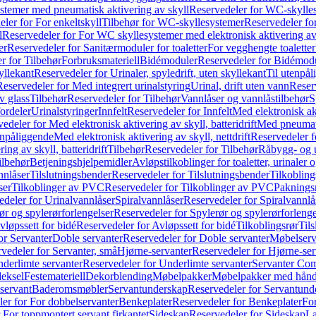
temer med pneumatisk aktivering av skyll
Reservedeler for WC-skylles
ler for For enkeltskyll
Tilbehør for WC-skyllesystemer
Reservedeler fo
l
Reservedeler for For WC skyllesystemer med elektronisk aktivering av
er
Reservedeler for Sanitærmoduler for toaletter
For vegghengte toaletter
r for Tilbehør
Forbruksmateriell
Bidémoduler
Reservedeler for Bidémod
kyllekant
Reservedeler for Urinaler, spyledrift, uten skyllekant
Til utenpål
Reservedeler for Med integrert urinalstyring
Urinal, drift uten vann
Reserv
v glass
Tilbehør
Reservedeler for Tilbehør
Vannlåser og vannlåstilbehør
S
ordeler
Urinalstyringer
Innfelt
Reservedeler for Innfelt
Med elektronisk akt
edeler for Med elektronisk aktivering av skyll, batteridrift
Med pneumati
enpåliggende
Med elektronisk aktivering av skyll, nettdrift
Reservedeler fo
ng av skyll, batteridrift
Tilbehør
Reservedeler for Tilbehør
Råbygg- og u
ilbehør
Betjeningshjelpemidler
Avløpstilkoblinger for toaletter, urinaler 
nnlåser
Tilslutningsbender
Reservedeler for Tilslutningsbender
Tilkobling
ser
Tilkoblinger av PVC
Reservedeler for Tilkoblinger av PVC
Paknings
edeler for Urinalvannlåser
Spiralvannlåser
Reservedeler for Spiralvannlå
ør og spylerørforlengelser
Reservedeler for Spylerør og spylerørforlenge
vløpssett for bidé
Reservedeler for Avløpssett for bidé
Tilkoblingsrør
Til
or Servanter
Doble servanter
Reservedeler for Doble servanter
Møbelserv
vedeler for Servanter, små
Hjørne-servanter
Reservedeler for Hjørne-ser
derlimte servanter
Reservedeler for Underlimte servanter
Servanter Com
eksel
Festemateriell
Dekorblending
Møbelpakker
Møbelpakker med hån
servant
Baderomsmøbler
Servantunderskap
Reservedeler for Servantund
er for For dobbelservanter
Benkeplater
Reservedeler for Benkeplater
For
 For toppmontert servant firkantet
Sideskap
Reservedeler for Sideskap
La