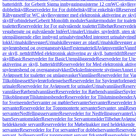
batteridrift, for Geberit Sigma innbyggingssisterne 12 cm
WC-skyllesys
dobbeltskyll
Reservedeler for For dobbeltskyll
For enkeltskyll
Reservede
Råbyggsett
For WC skyllesystemer med elektronisk aktivering av skyl
skyll
Forbindelser
Geberit Monolith moduler
Sanitærmoduler for toalett
toaletter
Reservedeler for For gulvstående toaletter
Tilbehør
Reservedele
vegghengte og gulvstående bidéer
Urinaler
Urinaler, spyledrift, uten s
utenpåliggende eller innbygd urinalstyring
Med integrert urinalstyring
lokk
Urinalskillevegger
Urinalskillevegger av plast
Urinalskillevegger a
spylerørsbend og overgangsstykker
Festemateriell
Avløpsventiler
Vannf
av skyll, nettdrift
Med elektronisk aktivering av skyll, batteridrift
Reserv
skyll
Basic
Reservedeler for Basic
Utenpåliggende
Reservedeler for Ut
aktivering av skyll, batteridrift
Reservedeler for Med elektronisk aktiveri
spylerørsbend og overgangsstykker
Deksler
Integrerte styringer
Annet t
Avløpssett for toaletter og utslagsvasker
Vannlåser
Reservedeler for Va
Tilkoblingssett
Spylerørforlengelser
Reservedeler for Spylerørforlengel
urinaler
Reservedeler for Avløpssett for urinaler
Urinalvannlåser
Reserv
vannlåser
Rørbendvannlåser
Reservedeler for Rørbendvannlåser
Spyler
Tilkoblingsrør
Tilslutningsbender
Reservedeler for Tilslutningsbender
A
for Sveiseender
Servanter og møbler
Servanter
Servanter
Reservedeler f
servanter
Reservedeler for Toppmonterte servanter
Servanter, små
Reser
servanter
Nedfellingsservanter
Reservedeler for Nedfellingsservanter
Un
barn
Servantområder
Reservedeler for Servantområder
Tilbehør
Avløpsd
heldekkende servant
Reservedeler for Møbelpakker med heldekkende 
servanter
Reservedeler for For servanter
For dobbelservanter
Reservedel
servant, bolleservant
For toppmontert servant firkantet
Reservedeler for