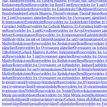
Stål, gass
Reservedeler for Geberit Mapress Syrefast Stål, gass
Systemr
Reduksjoner
Bend
Reservedeler for Bend
T-rør
Reservedeler for T-rør
O
løsbare
Endedeksler
Reservedeler for Endedeksler
Tilkoblinger
Reserved
flensforbindelser
Geberit Mapress Therm
Systemrør Therm
Fittings
Rese
for T-rør
Overganger uløselige
Reservedeler for Overganger uløselige
O
Kompensatorer
Endedeksler
Reservedeler for Endedeksler
Tilbehør til
Forsinket Stål
Reservedeler for Geberit Mapress El-Forsinket Stål
Syst
rør
Reservedeler for T-rør
Kryss
Reservedeler for Kryss
Overganger ulø
løsbare
Kompensatorer
Reservedeler for Kompensatorer
Endedeksler
Re
Stål
Beskyttelse for rør og fittings
Klammer for rør
Systempakninger
Ge
Muffer
Reduksjoner
Reservedeler for Reduksjoner
Bend
Reservedeler 
uløselige
Reservedeler for Overganger uløselige
Overganger og forbind
Tilkoblinger
Geberit Mapress Kobber, forkrommet
Reservedeler for G
rør
Reservedeler for T-rør
Overganger uløselige
Reservedeler for Overg
Muffer
Reduksjoner
Reservedeler for Reduksjoner
Bend
Reservedeler 
løsbare
Reservedeler for Overganger og forbindelser, løsbare
Endedeks
fittings
Klammer for rør
Systempakninger
Skruesett til flensforbindelser
Muffer
Reduksjoner
Reservedeler for Reduksjoner
Bend
Reservedeler 
løsbare
Reservedeler for Overganger og forbindelser, løsbare
Gjennomf
hygienesystem
Hygienespylerenheter
Reservedeler for Hygienespylere
med hygienespyling
Hygienemoduler
Reservedeler for Hygienemodul
hygienespyling
Nettdel
Reservedeler for Nettdel
Nettverkskomponenter
Mepla presstilkoblinger
Reservedeler for Med Mepla presstilkoblinger
presstilkoblinger
Bygningsavløpssystemer
Geberit Silent-db20
Rør
Form
formstykker
Bend
Spesialformstykker
Forbindelser
Reservedeler for For