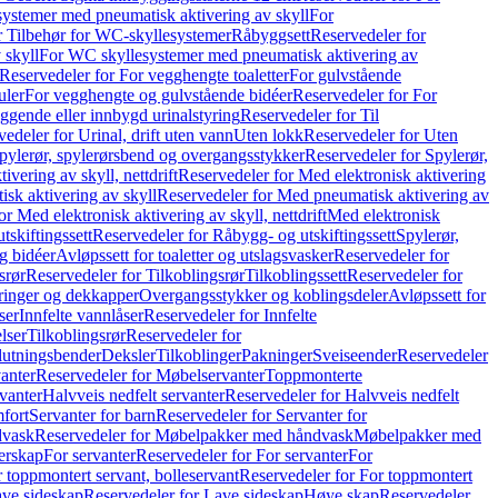
ystemer med pneumatisk aktivering av skyll
For
r Tilbehør for WC-skyllesystemer
Råbyggsett
Reservedeler for
 skyll
For WC skyllesystemer med pneumatisk aktivering av
Reservedeler for For vegghengte toaletter
For gulvstående
uler
For vegghengte og gulvstående bidéer
Reservedeler for For
iggende eller innbygd urinalstyring
Reservedeler for Til
edeler for Urinal, drift uten vann
Uten lokk
Reservedeler for Uten
pylerør, spylerørsbend og overgangsstykker
Reservedeler for Spylerør,
ivering av skyll, nettdrift
Reservedeler for Med elektronisk aktivering
sk aktivering av skyll
Reservedeler for Med pneumatisk aktivering av
r Med elektronisk aktivering av skyll, nettdrift
Med elektronisk
tskiftingssett
Reservedeler for Råbygg- og utskiftingssett
Spylerør,
og bidéer
Avløpssett for toaletter og utslagsvasker
Reservedeler for
srør
Reservedeler for Tilkoblingsrør
Tilkoblingssett
Reservedeler for
ringer og dekkapper
Overgangsstykker og koblingsdeler
Avløpssett for
ser
Innfelte vannlåser
Reservedeler for Innfelte
lser
Tilkoblingsrør
Reservedeler for
slutningsbender
Deksler
Tilkoblinger
Pakninger
Sveiseender
Reservedeler
anter
Reservedeler for Møbelservanter
Toppmonterte
vanter
Halvveis nedfelt servanter
Reservedeler for Halvveis nedfelt
fort
Servanter for barn
Reservedeler for Servanter for
dvask
Reservedeler for Møbelpakker med håndvask
Møbelpakker med
erskap
For servanter
Reservedeler for For servanter
For
 toppmontert servant, bolleservant
Reservedeler for For toppmontert
ve sideskap
Reservedeler for Lave sideskap
Høye skap
Reservedeler