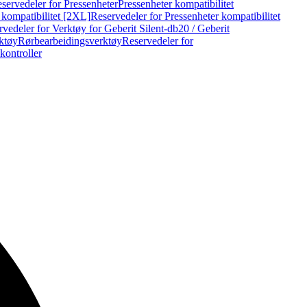
servedeler for Pressenheter
Pressenheter kompatibilitet
 kompatibilitet [2XL]
Reservedeler for Pressenheter kompatibilitet
vedeler for Verktøy for Geberit Silent-db20 / Geberit
rktøy
Rørbearbeidingsverktøy
Reservedeler for
kontroller