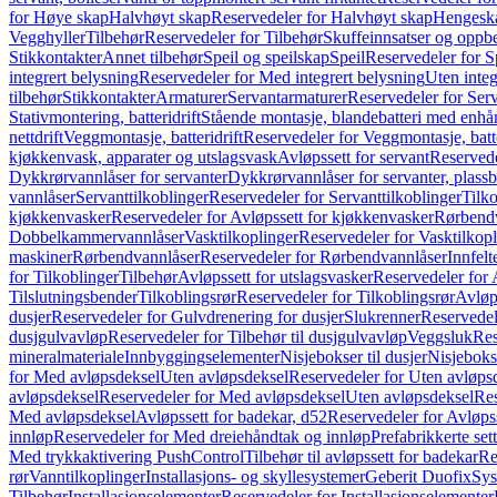
for Høye skap
Halvhøyt skap
Reservedeler for Halvhøyt skap
Hengesk
Vegghyller
Tilbehør
Reservedeler for Tilbehør
Skuffeinnsatser og oppb
Stikkontakter
Annet tilbehør
Speil og speilskap
Speil
Reservedeler for S
integrert belysning
Reservedeler for Med integrert belysning
Uten integ
tilbehør
Stikkontakter
Armaturer
Servantarmaturer
Reservedeler for Ser
Stativmontering, batteridrift
Stående montasje, blandebatteri med enh
nettdrift
Veggmontasje, batteridrift
Reservedeler for Veggmontasje, batte
kjøkkenvask, apparater og utslagsvask
Avløpssett for servant
Reservede
Dykkrørvannlåser for servanter
Dykkrørvannlåser for servanter, plass
vannlåser
Servanttilkoblinger
Reservedeler for Servanttilkoblinger
Tilko
kjøkkenvasker
Reservedeler for Avløpssett for kjøkkenvasker
Rørbend
Dobbelkammervannlåser
Vasktilkoplinger
Reservedeler for Vasktilkop
maskiner
Rørbendvannlåser
Reservedeler for Rørbendvannlåser
Innfelt
for Tilkoblinger
Tilbehør
Avløpssett for utslagsvasker
Reservedeler for 
Tilslutningsbender
Tilkoblingsrør
Reservedeler for Tilkoblingsrør
Avløp
dusjer
Reservedeler for Gulvdrenering for dusjer
Slukrenner
Reservedel
dusjgulvavløp
Reservedeler for Tilbehør til dusjgulvavløp
Veggsluk
Res
mineralmateriale
Innbyggingselementer
Nisjebokser til dusjer
Nisjeboks
for Med avløpsdeksel
Uten avløpsdeksel
Reservedeler for Uten avløps
avløpsdeksel
Reservedeler for Med avløpsdeksel
Uten avløpsdeksel
Res
Med avløpsdeksel
Avløpssett for badekar, d52
Reservedeler for Avløpss
innløp
Reservedeler for Med dreiehåndtak og innløp
Prefabrikkerte set
Med trykkaktivering PushControl
Tilbehør til avløpssett for badekar
Re
rør
Vanntilkoplinger
Installasjons- og skyllesystemer
Geberit Duofix
Sys
Tilbehør
Installasjonselementer
Reservedeler for Installasjonselementer