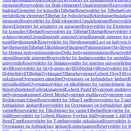
elementer
Reservedeler for Bidé-elementer
Urinalelementer
Reservedele
badekar
Elementer for konsoller
Tilbehør
Reservedeler for Tilbehør
Gebe
prefabrikerte elementer
Tilbehør for lydisolering
Bekledninger
Installas
elementer
Reservedeler for Bidé-elementer
Urinalelementer
Reservedele
dusjer
Elementer for armaturer og apparater
Reservedeler for Elementer
for konsoller
Tilbehør
Reservedeler for Tilbehør
Tilbehør
Reservedeler f
avløpssystemer
Utenpåliggende sisterner
Utenpåliggende sisterner for to
topp
Høythengende
Reservedeler for Høythengende
Lavt og halvveis 
høythengende
Tilbehør
Tilkoblinger
Pakninger
Pakningsringer
Skylleven
for Omega innbyggingssisterner
Delta innbyggingssisterner
Reservedel
utenpåliggende sisterner
Reservedeler for Innløpsventiler for utenpålig
universelle
Reservedeler for Innløpsventiler for sisterner universelle
Inn
skyll
Reservedeler for Skyll-stopp-skyll
Dobbeltskyll
Reservedeler for 
Dobbeltskyll
Tilbehør
Trykknapp
Tilførselssystemer
Geberit FlowFit
Sys
sirkulasjon
Overganger uløselige
Overganger og forbindelser, løsbare
R
presstilkobling
Overgangsstykker og tilkoblinger for varmeelement, lø
flensforbindelser
Forbruksmateriell
Geberit PushFit
Systemrør multilaye
rør
Systempakninger
Geberit Mepla
Systemrør multilayer
Systemrør var
Reduksjoner
Albue
Reservedeler for Albue
T-rør
Reservedeler for T-rør
forbindelser, løsbare
Reservedeler for Overganger og forbindelser, løs
varme
Reservedeler for Tilkoblinger for varme
Tilbehør
Beskyttelse for 
Stål
Reservedeler for Geberit Mapress Syrefast Stål
Systemrør 1.4401
R
Bend
T-rør
Reservedeler for T-rør
Innvendig sirkulasjon
Reservedeler fo
Overganger og forbindelser, løsbare
Kompensatorer
Reservedeler for 