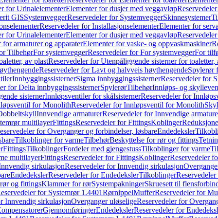
r for Urinalelementer
Elementer for dusjer med veggavløp
Reservedeler
rit GIS
Systemvegger
Reservedeler for Systemvegger
Skinnesystemer
Ti
jonselementer
Reservedeler for Installasjonselementer
Elementer for serv
r for Urinalelementer
Elementer for dusjer med veggavløp
Reservedeler
 for armaturer og apparater
Elementer for vaske- og oppvaskmaskiner
R
or Tilbehør
For systemvegger
Reservedeler for For systemvegger
For til
aletter, av plast
Reservedeler for Utenpåliggende sisterner for toaletter, 
høythengende
Reservedeler for Lavt og halvveis høythengende
Spylerør 
tiler
Innbyggingssisterner
Sigma innbyggingssisterner
Reservedeler for 
er for Delta innbyggingssisterner
Spylerør
Tilbehør
Innløps- og skylleven
gende sisterner
Innløpsventiler for skålsisterner
Reservedeler for Innløpsve
løpsventil for Monolith
Reservedeler for Innløpsventil for Monolith
Skyl
Dobbeltskyll
Innvendige armaturer
Reservedeler for Innvendige armature
temrør multilayer
Fittings
Reservedeler for Fittings
Koblinger
Reduksjone
eservedeler for Overganger og forbindelser, løsbare
Endedeksler
Tilkobl
sbare
Tilkoblinger for varme
Tilbehør
Beskyttelse for rør og fittings
Tetnin
r
Fittings
Tilkoblinger
Fordeler med gjengestuss
Tilkoblinger for varme
Ti
me multilayer
Fittings
Reservedeler for Fittings
Koblinger
Reservedeler f
Innvendig sirkulasjon
Reservedeler for Innvendig sirkulasjon
Overganger
bare
Endedeksler
Reservedeler for Endedeksler
Tilkoblinger
Reservedeler 
rør og fittings
Klammer for rør
Systempakninger
Skruesett til flensforbin
eservedeler for Systemrør 1.4401
Rørnippel
Muffer
Reservedeler for Mu
r Innvendig sirkulasjon
Overganger uløselige
Reservedeler for Overgang
Kompensatorer
Gjennomføringer
Endedeksler
Reservedeler for Endedeksl