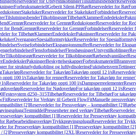
blinger
Reservedeler for Utstyrstilkoblinger
Tilslutningsbender
Reservedel
kninger
Forbruksmateriell
Geberit Silent-PP
Rør
Reservedeler for Rør
For
Reduksjoner
Stakeluker
Reservedeler for Stakeluker
Forbindelser
Reserved
ger
Tilslutningsbender
Tilkoblingsrør
Tilbehør
Klammer
Endedeksler
Pakni
 Bend
Grenrør
Reservedeler for Grenrør
Reduksjoner
Reservedeler for Re
er for Bend
Grenrør
Reservedeler for Grenrør
Forbindelser
Reservedeler f
deler for Tilbehør
Klammer
Endedeksler
Pakninger
Reservedeler for Pak
akeluker
Overganger
Spesialformstykker
Reservedeler for Spesialformsty
bindelser
Sveiseforbindelser
Ekspansjonsmuffer
Reservedeler for Ekspa
jengeforbindelser
Flensforbindelser
Flensbøssinger
Utstyrstilkoblinger
Res
fer
Tilkoblingsrør
Reservedeler for Tilkoblingsrør
Rørbendvannlåser
Rese
er
Endedeksler
Pakninger
Beskyttelseskapper
Forbruksmateriell
Brannvern,
nger for strukturlydutkobling og luftlydisolering
Fuktighetsvern
Tettinger
ng
Takavløp
Reservedeler for Takavløp
Takavløp opptil 12 l/s
Reservedeler
 oppti 100 l/s
Takavløp for renner
Reservedeler for Takavløp for renner
 l/s
Reservedeler for Takavløp oppti 100 l/s
Dampsperreelementer
Reserv
ødoverløp
Reservedeler for Nødoverløp
For takavløp oppti 12 l/s
Reserve
00
Festesystem d250–315
Tilbehør
Reservedeler for Tilbehør
For takavløp
wFit
Reservedeler for Verktøy til Geberit FlowFit
Manuelle pressverktøy
mpatibilitet [2]
Reservedeler for Pressverktøy – kompatibilitet [2]
Rørbe
røvingsplugg
Testmiddel
Pressenheter med verktøy
Tilbehør
Reservedeler 
resseverktøy kompatibilitet [1]
Reservedeler for Presseverktøy kompatibil
for Rørbearbeidingsverktøy
Trykkprøvingsplugg
Reservedeler for Tryk
ler for Presseverktøy kompatibilitet [1]
Presseverktøy kompatibilitet [2]
/ [2]
Presseverktøy kompatibilitet [2XL]
Reservedeler for Presseverktøy