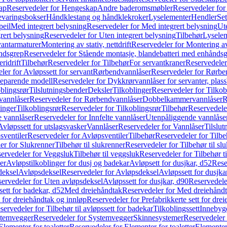
ap
Reservedeler for Hengeskap
Andre baderomsmøbler
Reservedeler fo
evaringsbokser
Håndklestang og håndklekroker
Lyselementer
Hendler
Set
peil
Med integrert belysning
Reservedeler for Med integrert belysning
Ute
rert belysning
Reservedeler for Uten integrert belysning
Tilbehør
Lysele
vantarmaturer
Montering av stativ, nettdrift
Reservedeler for Montering av s
åndsgrep
Reservedeler for Stående montasje, blandebatteri med enhånds
ridrift
Tilbehør
Reservedeler for Tilbehør
For servantkraner
Reservedeler
ler for Avløpssett for servant
Rørbendvannlåser
Reservedeler for Rørbe
beparende modell
Reservedeler for Dykkrørvannlåser for servanter, pla
blingsrør
Tilslutningsbender
Deksler
Tilkoblinger
Reservedeler for Tilkob
vannlåser
Reservedeler for Rørbendvannlåser
Dobbelkammervannlåser
R
linger
Tilkoblingsrør
Reservedeler for Tilkoblingsrør
Tilbehør
Reservedele
e vannlåser
Reservedeler for Innfelte vannlåser
Utenpåliggende vannlåse
Avløpssett for utslagsvasker
Vannlåser
Reservedeler for Vannlåser
Tilslu
sventiler
Reservedeler for Avløpsventiler
Tilbehør
Reservedeler for Tilbe
er for Slukrenner
Tilbehør til slukrenner
Reservedeler for Tilbehør til sl
ervedeler for Veggsluk
Tilbehør til veggsluk
Reservedeler for Tilbehør t
er
Avløpstilkoblinger for dusj og badekar
Avløpsett for dusjkar, d52
Rese
deksel
Avløpsdeksel
Reservedeler for Avløpsdeksel
Avløpssett for dusjka
ervedeler for Uten avløpsdeksel
Avløpssett for dusjkar, d90
Reservedeler
ett for badekar, d52
Med dreiehåndtak
Reservedeler for Med dreiehånd
t for dreiehåndtak og innløp
Reservedeler for Prefabrikkerte sett for dre
servedeler for Tilbehør til avløpssett for badekar
Tilkoblingssett
Innebygd
temvegger
Reservedeler for Systemvegger
Skinnesystemer
Reservedeler
Elementer for toaletter
Reservedeler for Elementer for toaletter
Elementer