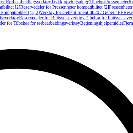
for Rørbearbeidingsverktøy
Trykkprøvingsplugg
Tilbehør
Pressenheter
Re
ibilitet [2]
Reservedeler for Pressenheter kompatibilitet [2]
Pressenheter
kompatibilitet [4]/[2]
Verktøy for Geberit Silent-db20 / Geberit PE
Reser
iseverktøy
Reservedeler for Buttsveiseverktøy
Tilbehør for buttsveiseve
ler for Tilbehør for rørbearbeidingsverktøy
Betjeningshjelpemidler
Fjern