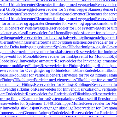
r for Urinalelementer
Elementer for dusjer med veggavløp
Reservedeler
rit GIS
Systemvegger
Reservedeler for Systemvegger
Skinnesystemer
Ti
jonselementer
Reservedeler for Installasjonselementer
Elementer for serv
r for Urinalelementer
Elementer for dusjer med veggavløp
Reservedeler
 for armaturer og apparater
Elementer for vaske- og oppvaskmaskiner
R
or Tilbehør
For systemvegger
Reservedeler for For systemvegger
For til
aletter, av plast
Reservedeler for Utenpåliggende sisterner for toaletter, 
høythengende
Reservedeler for Lavt og halvveis høythengende
Spylerør 
tiler
Innbyggingssisterner
Sigma innbyggingssisterner
Reservedeler for 
er for Delta innbyggingssisterner
Spylerør
Tilbehør
Innløps- og skylleven
gende sisterner
Innløpsventiler for skålsisterner
Reservedeler for Innløpsve
løpsventil for Monolith
Reservedeler for Innløpsventil for Monolith
Skyl
Dobbeltskyll
Innvendige armaturer
Reservedeler for Innvendige armature
temrør multilayer
Fittings
Reservedeler for Fittings
Koblinger
Reduksjone
eservedeler for Overganger og forbindelser, løsbare
Endedeksler
Tilkobl
sbare
Tilkoblinger for varme
Tilbehør
Beskyttelse for rør og fittings
Tetnin
r
Fittings
Tilkoblinger
Fordeler med gjengestuss
Tilkoblinger for varme
Ti
me multilayer
Fittings
Reservedeler for Fittings
Koblinger
Reservedeler f
Innvendig sirkulasjon
Reservedeler for Innvendig sirkulasjon
Overganger
bare
Endedeksler
Reservedeler for Endedeksler
Tilkoblinger
Reservedeler 
rør og fittings
Klammer for rør
Systempakninger
Skruesett til flensforbin
eservedeler for Systemrør 1.4401
Rørnippel
Muffer
Reservedeler for Mu
r Innvendig sirkulasjon
Overganger uløselige
Reservedeler for Overgang
Kompensatorer
Gjennomføringer
Endedeksler
Reservedeler for Endedeksl