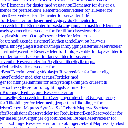
 for Elementer for dusjer med veggavløp
Elementer for dusjer og
lbehør for prefabrikerte elementer
Reservedeler for Tilbehør for
anter
Reservedeler for Elementer for servanter
Bidé-
 for Elementer for dusjer med veggavløp
Elementer for
eservedeler for Elementer for vaske- og oppvaskmaskiner
Elementer
førselssystemer
Reservedeler for For tilførselssystemer
For
av plast
Montert på topp
Reservedeler for Montert på
for utenpåliggende sisterner
Høythengende
Lavt og halvveis
Sigma innbyggingssisterner
Omega innbyggingssisterner
Reservedeler
tiler
Innløpsventiler
Reservedeler for Innløpsventiler
Innløpsventiler for
ntiler for skålsisterner
Innløpsventiler for sisterner
leventiler
Reservedeler for Skylleventiler
Skyll-stopp-
r
Dobbeltskyll
Reservedeler for
r
Bend
T-rør
Innvendig sirkulasjon
Reservedeler for Innvendig
inger
Fordeler med gjengestuss
Fordeler med
ger for fittings
Klammer for rør
Systempakninger
Skruesett til
lbehør
Beskyttelse for rør og fittings
Klammer for
or Koblinger
Reduksjoner
Reservedeler for
 uløselige
Reservedeler for Overganger uløselige
Overganger og
for Tilkoblinger
Fordeler med gjengestuss
Tilkoblinger for
delser
Geberit Mapress Syrefast Stål
Geberit Mapress Syrefast
ffer
Reduksjoner
Reservedeler for Reduksjoner
Bend
Reservedeler for
er uløselige
Overganger og forbindelser, løsbare
Reservedeler for
er
Tilkoblinger
Reservedeler for Tilkoblinger
Geberit Mapress Syrefast