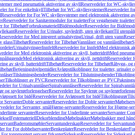
temer med pneumatisk aktivering av skyll
Reservedeler for WC-skylles
ler for For enkeltskyll
Tilbehør for WC-skyllesystemer
Reservedeler fo
l
Reservedeler for For WC skyllesystemer med elektronisk aktivering av
er
Reservedeler for Sanitærmoduler for toaletter
For vegghengte toaletter
r for Tilbehør
Forbruksmateriell
Bidémoduler
Reservedeler for Bidémod
kyllekant
Reservedeler for Urinaler, spyledrift, uten skyllekant
Til utenpål
Reservedeler for Med integrert urinalstyring
Urinal, drift uten vann
Reserv
v glass
Tilbehør
Reservedeler for Tilbehør
Vannlåser og vannlåstilbehør
S
ordeler
Urinalstyringer
Innfelt
Reservedeler for Innfelt
Med elektronisk akt
edeler for Med elektronisk aktivering av skyll, batteridrift
Med pneumati
enpåliggende
Med elektronisk aktivering av skyll, nettdrift
Reservedeler fo
ng av skyll, batteridrift
Tilbehør
Reservedeler for Tilbehør
Råbygg- og u
ilbehør
Betjeningshjelpemidler
Avløpstilkoblinger for toaletter, urinaler 
nnlåser
Tilslutningsbender
Reservedeler for Tilslutningsbender
Tilkobling
ser
Tilkoblinger av PVC
Reservedeler for Tilkoblinger av PVC
Paknings
edeler for Urinalvannlåser
Spiralvannlåser
Reservedeler for Spiralvannlå
ør og spylerørforlengelser
Reservedeler for Spylerør og spylerørforlenge
vløpssett for bidé
Reservedeler for Avløpssett for bidé
Tilkoblingsrør
Til
or Servanter
Doble servanter
Reservedeler for Doble servanter
Møbelserv
vedeler for Servanter, små
Hjørne-servanter
Reservedeler for Hjørne-ser
derlimte servanter
Reservedeler for Underlimte servanter
Servanter Com
eksel
Festemateriell
Dekorblending
Møbelpakker
Møbelpakker med hån
servant
Baderomsmøbler
Servantunderskap
Reservedeler for Servantund
er for For dobbelservanter
Benkeplater
Reservedeler for Benkeplater
For
 For toppmontert servant firkantet
Sideskap
Reservedeler for Sideskap
La