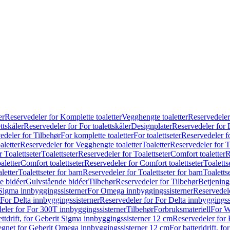
er
Reservedeler for Komplette toaletter
Vegghengte toaletter
Reservedeler
ttskåler
Reservedeler for For toalettskåler
Designplater
Reservedeler for 
edeler for Tilbehør
For komplette toaletter
For toalettseter
Reservedeler fo
aletter
Reservedeler for Vegghengte toaletter
Toaletter
Reservedeler for T
 Toalettseter
Toalettseter
Reservedeler for Toalettseter
Comfort toaletter
R
aletter
Comfort toalettseter
Reservedeler for Comfort toalettseter
Toaletts
letter
Toalettseter for barn
Reservedeler for Toalettseter for barn
Toaletts
e bidéer
Gulvstående bidéer
Tilbehør
Reservedeler for Tilbehør
Betjening
Sigma innbyggingssisterner
For Omega innbyggingssisterner
Reservedel
For Delta innbyggingssisterner
Reservedeler for For Delta innbyggingss
eler for For 300T innbyggingssisterner
Tilbehør
Forbruksmateriell
For W
ettdrift, for Geberit Sigma innbyggingssisterner 12 cm
Reservedeler for 
 egnet for Geberit Omega innbyggingssisterner 12 cm
For batteridrift, 