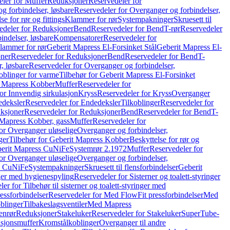
ler for Muffer
Reduksjoner
Reservedeler for
g forbindelser, løsbare
Reservedeler for Overganger og forbindelser,
se for rør og fittings
Klammer for rør
Systempakninger
Skruesett til
edeler for Reduksjoner
Bend
Reservedeler for Bend
T-rør
Reservedeler
indelser, løsbare
Kompensatorer
Reservedeler for
lammer for rør
Geberit Mapress El-Forsinket Stål
Geberit Mapress El-
ner
Reservedeler for Reduksjoner
Bend
Reservedeler for Bend
T-
, løsbare
Reservedeler for Overganger og forbindelser,
oblinger for varme
Tilbehør for Geberit Mapress El-Forsinket
t Mapress Kobber
Muffer
Reservedeler for
or Innvendig sirkulasjon
Kryss
Reservedeler for Kryss
Overganger
deksler
Reservedeler for Endedeksler
Tilkoblinger
Reservedeler for
ksjoner
Reservedeler for Reduksjoner
Bend
Reservedeler for Bend
T-
 Mapress Kobber, gass
Muffer
Reservedeler for
or Overganger uløselige
Overganger og forbindelser,
ger
Tilbehør for Geberit Mapress Kobber
Beskyttelse for rør og
berit Mapress CuNiFe
Systemrør 2.1972
Muffer
Reservedeler for
or Overganger uløselige
Overganger og forbindelser,
ss CuNiFe
Systempakninger
Skruesett til flensforbindelser
Geberit
nger med hygienespyling
Reservedeler for Sisterner og toalett-styringer
er for Tilbehør til sisterner og toalett-styringer med
essforbindelser
Reservedeler for Med FlowFit pressforbindelser
Med
blinger
Tilbakeslagsventiler
Med Mapress
enrør
Reduksjoner
Stakeluker
Reservedeler for Stakeluker
SuperTube-
nsjonsmuffer
Kromstålkoblinger
Overganger til andre