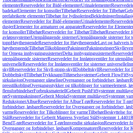
elementer
Reservedeler for Bidé-elementer
Urinalelementer
Reservedele
badekar
Elementer for konsoller
Tilbehør
Reservedeler for Tilbehør
Gebe
prefabrikerte elementer
Tilbehør for lydisolering
Bekledninger
Installas
elementer
Reservedeler for Bidé-elementer
Urinalelementer
Reservedele
dusjer
Elementer for armaturer og apparater
Reservedeler for Elementer
for konsoller
Tilbehør
Reservedeler for Tilbehør
Tilbehør
Reservedeler f
avløpssystemer
Utenpåliggende sisterner
Utenpåliggende sisterner for to
topp
Høythengende
Reservedeler for Høythengende
Lavt og halvveis 
høythengende
Tilbehør
Tilkoblinger
Pakninger
Pakningsringer
Skylleven
for Omega innbyggingssisterner
Delta innbyggingssisterner
Reservedel
utenpåliggende sisterner
Reservedeler for Innløpsventiler for utenpålig
universelle
Reservedeler for Innløpsventiler for sisterner universelle
Inn
skyll
Reservedeler for Skyll-stopp-skyll
Dobbeltskyll
Reservedeler for 
Dobbeltskyll
Tilbehør
Trykknapp
Tilførselssystemer
Geberit FlowFit
Sys
sirkulasjon
Overganger uløselige
Overganger og forbindelser, løsbare
R
presstilkobling
Overgangsstykker og tilkoblinger for varmeelement, lø
flensforbindelser
Forbruksmateriell
Geberit PushFit
Systemrør multilaye
rør
Systempakninger
Geberit Mepla
Systemrør multilayer
Systemrør var
Reduksjoner
Albue
Reservedeler for Albue
T-rør
Reservedeler for T-rør
forbindelser, løsbare
Reservedeler for Overganger og forbindelser, løs
varme
Reservedeler for Tilkoblinger for varme
Tilbehør
Beskyttelse for 
Stål
Reservedeler for Geberit Mapress Syrefast Stål
Systemrør 1.4401
R
Bend
T-rør
Reservedeler for T-rør
Innvendig sirkulasjon
Reservedeler fo
Overganger og forbindelser, løsbare
Kompensatorer
Reservedeler for 