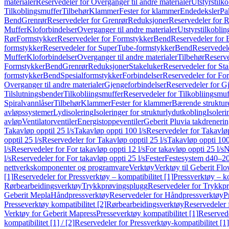
materialer
Reservedeler for Overganger til andre materialer
Utstyrstilko
Tilkoblingsmuffer
Tilbehør
Klammer
Fester for klammer
Endedeksler
Pa
Bend
Grenrør
Reservedeler for Grenrør
Reduksjoner
Reservedeler for 
Muffer
Kloforbindelser
Overganger til andre materialer
Utstyrstilkoblin
Rør
Formstykker
Reservedeler for Formstykker
Bend
Reservedeler for
formstykker
Reservedeler for SuperTube-formstykker
Bend
Reservedel
Muffer
Kloforbindelser
Overganger til andre materialer
Tilbehør
Reserve
Formstykker
Bend
Grenrør
Reduksjoner
Stakeluker
Reservedeler for St
formstykker
Bend
Spesialformstykker
Forbindelser
Reservedeler for For
Overganger til andre materialer
Gjengeforbindelser
Reservedeler for G
Tilslutningsbender
Tilkobliingsmuffer
Reservedeler for Tilkobliingsmuf
Spiralvannlåser
Tilbehør
Klammer
Fester for klammer
Bærende struktur
avløpssystemer
Lydisolering
Isoleringer for strukturlydutkobling
Isoleri
avløp
Ventilatorventiler
Energistoppeventiler
Geberit Pluvia takdreneri
Takavløp opptil 25 l/s
Takavløp oppti 100 l/s
Reservedeler for Takavløp
opptil 25 l/s
Reservedeler for Takavløp opptil 25 l/s
Takavløp oppti 100
l/s
Reservedeler for For takavløp oppti 12 l/s
For takavløp oppti 25 l/s
N
l/s
Reservedeler for For takavløp oppti 25 l/s
Fester
Festesystem d40–2
nettverkskomponenter og programvare
Verktøy
Verktøy til Geberit Flo
[1]
Reservedeler for Pressverktøy – kompatibilitet [1]
Pressverktøy – ko
Rørbearbeidingsverktøy
Trykkprøvingsplugg
Reservedeler for Trykkp
Geberit Mepla
Håndpressverktøy
Reservedeler for Håndpressverktøy
P
Presseverktøy kompatibilitet [2]
Rørbearbeidingsverktøy
Reservedeler 
Verktøy for Geberit Mapress
Presseverktøy kompatibilitet [1]
Reservede
kompatibilitet [1] / [2]
Reservedeler for Pressverktøy-kompatibilitet [1] 