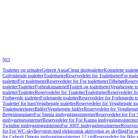
NO
Toaletter og urinaler
Geberit AquaClean dusjtoaletter
Komplette toalett
Gulvstående toaletter
Toalettseter
Reservedeler for Toalettseter
For toale
toaletter
For toalettseter
Reservedeler for For toalettseter
Tilbehør
Reserv
toaletter
Toaletter
Forbruksmateriell
Toalett og toalettseter
Vegghengte to
toaletter
Toaletter
Reservedeler for Toaletter
Toalettseter
Reservedeler for
Forhøyede toaletter
Forlengede toaletter
Reservedeler for Forlengede to
Toaletter for barn
Vegghengte toaletter
Reservedeler for Vegghengte toa
Toalettseteringer
Bidéer
Vegghengte bidéer
Reservedeler for Vegghengt
Betjeningsplater
For Sigma innbyggingssisterner
Reservedeler for For 
innbyggingssisterner
Reservedeler for For Kappa innbyggingssisterner
Twinline innbyggingssisterner
For 300T innbyggingssisterner
Reserved
for For WC-skyllesystem med elektronisk aktivering av skylling
For n
for Geberit Omega innbyggingssisterner 12 cm
Reservedeler for Ikke