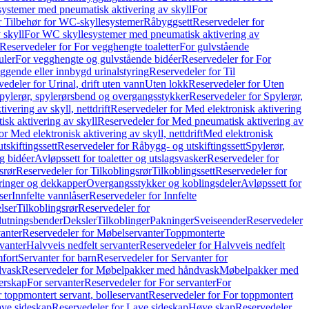
ystemer med pneumatisk aktivering av skyll
For
r Tilbehør for WC-skyllesystemer
Råbyggsett
Reservedeler for
 skyll
For WC skyllesystemer med pneumatisk aktivering av
Reservedeler for For vegghengte toaletter
For gulvstående
uler
For vegghengte og gulvstående bidéer
Reservedeler for For
iggende eller innbygd urinalstyring
Reservedeler for Til
edeler for Urinal, drift uten vann
Uten lokk
Reservedeler for Uten
pylerør, spylerørsbend og overgangsstykker
Reservedeler for Spylerør,
ivering av skyll, nettdrift
Reservedeler for Med elektronisk aktivering
sk aktivering av skyll
Reservedeler for Med pneumatisk aktivering av
r Med elektronisk aktivering av skyll, nettdrift
Med elektronisk
tskiftingssett
Reservedeler for Råbygg- og utskiftingssett
Spylerør,
og bidéer
Avløpssett for toaletter og utslagsvasker
Reservedeler for
srør
Reservedeler for Tilkoblingsrør
Tilkoblingssett
Reservedeler for
ringer og dekkapper
Overgangsstykker og koblingsdeler
Avløpssett for
ser
Innfelte vannlåser
Reservedeler for Innfelte
lser
Tilkoblingsrør
Reservedeler for
slutningsbender
Deksler
Tilkoblinger
Pakninger
Sveiseender
Reservedeler
anter
Reservedeler for Møbelservanter
Toppmonterte
vanter
Halvveis nedfelt servanter
Reservedeler for Halvveis nedfelt
fort
Servanter for barn
Reservedeler for Servanter for
dvask
Reservedeler for Møbelpakker med håndvask
Møbelpakker med
erskap
For servanter
Reservedeler for For servanter
For
 toppmontert servant, bolleservant
Reservedeler for For toppmontert
ve sideskap
Reservedeler for Lave sideskap
Høye skap
Reservedeler