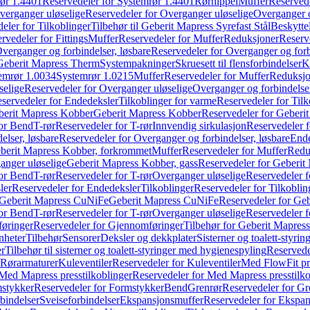
ør 1.4401
Reservedeler for Systemrør 1.4401
Rørnippel
Muffer
Reservede
verganger uløselige
Reservedeler for Overganger uløselige
Overganger o
eler for Tilkoblinger
Tilbehør til Geberit Mapress Syrefast Stål
Beskyttel
rvedeler for Fittings
Muffer
Reservedeler for Muffer
Reduksjoner
Reserv
verganger og forbindelser, løsbare
Reservedeler for Overganger og forb
 Geberit Mapress Therm
Systempakninger
Skruesett til flensforbindelser
K
emrør 1.0034
Systemrør 1.0215
Muffer
Reservedeler for Muffer
Reduksjo
selige
Reservedeler for Overganger uløselige
Overganger og forbindelser
servedeler for Endedeksler
Tilkoblinger for varme
Reservedeler for Tilk
berit Mapress Kobber
Geberit Mapress Kobber
Reservedeler for Geberi
for Bend
T-rør
Reservedeler for T-rør
Innvendig sirkulasjon
Reservedeler f
elser, løsbare
Reservedeler for Overganger og forbindelser, løsbare
Ende
eberit Mapress Kobber, forkrommet
Muffer
Reservedeler for Muffer
Redu
anger uløselige
Geberit Mapress Kobber, gass
Reservedeler for Geberit
for Bend
T-rør
Reservedeler for T-rør
Overganger uløselige
Reservedeler f
ler
Reservedeler for Endedeksler
Tilkoblinger
Reservedeler for Tilkoblin
Geberit Mapress CuNiFe
Geberit Mapress CuNiFe
Reservedeler for Ge
for Bend
T-rør
Reservedeler for T-rør
Overganger uløselige
Reservedeler f
øringer
Reservedeler for Gjennomføringer
Tilbehør for Geberit Mapre
nheter
Tilbehør
Sensorer
Deksler og dekkplater
Sisterner og toalett-styri
er
Tilbehør til sisterner og toalett-styringer med hygienespyling
Reservedel
Rørarmaturer
Kuleventiler
Reservedeler for Kuleventiler
Med FlowFit pr
Med Mapress presstilkoblinger
Reservedeler for Med Mapress presstilko
stykker
Reservedeler for Formstykker
Bend
Grenrør
Reservedeler for Gr
bindelser
Sveiseforbindelser
Ekspansjonsmuffer
Reservedeler for Ekspa