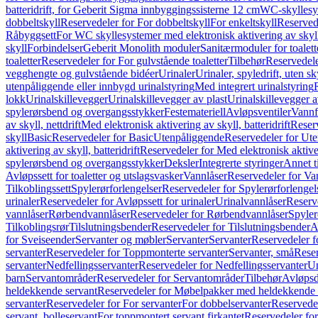
batteridrift, for Geberit Sigma innbyggingssisterne 12 cm
WC-skyllesys
dobbeltskyll
Reservedeler for For dobbeltskyll
For enkeltskyll
Reservede
Råbyggsett
For WC skyllesystemer med elektronisk aktivering av skyl
skyll
Forbindelser
Geberit Monolith moduler
Sanitærmoduler for toalett
toaletter
Reservedeler for For gulvstående toaletter
Tilbehør
Reservedele
vegghengte og gulvstående bidéer
Urinaler
Urinaler, spyledrift, uten s
utenpåliggende eller innbygd urinalstyring
Med integrert urinalstyring
lokk
Urinalskillevegger
Urinalskillevegger av plast
Urinalskillevegger a
spylerørsbend og overgangsstykker
Festemateriell
Avløpsventiler
Vannf
av skyll, nettdrift
Med elektronisk aktivering av skyll, batteridrift
Reserv
skyll
Basic
Reservedeler for Basic
Utenpåliggende
Reservedeler for Ut
aktivering av skyll, batteridrift
Reservedeler for Med elektronisk aktiveri
spylerørsbend og overgangsstykker
Deksler
Integrerte styringer
Annet t
Avløpssett for toaletter og utslagsvasker
Vannlåser
Reservedeler for Va
Tilkoblingssett
Spylerørforlengelser
Reservedeler for Spylerørforlengel
urinaler
Reservedeler for Avløpssett for urinaler
Urinalvannlåser
Reserv
vannlåser
Rørbendvannlåser
Reservedeler for Rørbendvannlåser
Spyler
Tilkoblingsrør
Tilslutningsbender
Reservedeler for Tilslutningsbender
A
for Sveiseender
Servanter og møbler
Servanter
Servanter
Reservedeler f
servanter
Reservedeler for Toppmonterte servanter
Servanter, små
Reser
servanter
Nedfellingsservanter
Reservedeler for Nedfellingsservanter
Un
barn
Servantområder
Reservedeler for Servantområder
Tilbehør
Avløpsd
heldekkende servant
Reservedeler for Møbelpakker med heldekkende 
servanter
Reservedeler for For servanter
For dobbelservanter
Reservedel
servant, bolleservant
For toppmontert servant firkantet
Reservedeler for