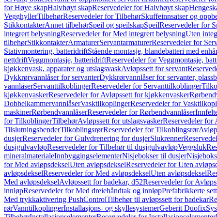
for Høye skap
Halvhøyt skap
Reservedeler for Halvhøyt skap
Hengesk
Vegghyller
Tilbehør
Reservedeler for Tilbehør
Skuffeinnsatser og oppb
Stikkontakter
Annet tilbehør
Speil og speilskap
Speil
Reservedeler for S
integrert belysning
Reservedeler for Med integrert belysning
Uten integ
tilbehør
Stikkontakter
Armaturer
Servantarmaturer
Reservedeler for Ser
Stativmontering, batteridrift
Stående montasje, blandebatteri med enh
nettdrift
Veggmontasje, batteridrift
Reservedeler for Veggmontasje, batte
kjøkkenvask, apparater og utslagsvask
Avløpssett for servant
Reservede
Dykkrørvannlåser for servanter
Dykkrørvannlåser for servanter, plass
vannlåser
Servanttilkoblinger
Reservedeler for Servanttilkoblinger
Tilko
kjøkkenvasker
Reservedeler for Avløpssett for kjøkkenvasker
Rørbend
Dobbelkammervannlåser
Vasktilkoplinger
Reservedeler for Vasktilkop
maskiner
Rørbendvannlåser
Reservedeler for Rørbendvannlåser
Innfelt
for Tilkoblinger
Tilbehør
Avløpssett for utslagsvasker
Reservedeler for 
Tilslutningsbender
Tilkoblingsrør
Reservedeler for Tilkoblingsrør
Avløp
dusjer
Reservedeler for Gulvdrenering for dusjer
Slukrenner
Reservedel
dusjgulvavløp
Reservedeler for Tilbehør til dusjgulvavløp
Veggsluk
Res
mineralmateriale
Innbyggingselementer
Nisjebokser til dusjer
Nisjeboks
for Med avløpsdeksel
Uten avløpsdeksel
Reservedeler for Uten avløps
avløpsdeksel
Reservedeler for Med avløpsdeksel
Uten avløpsdeksel
Res
Med avløpsdeksel
Avløpssett for badekar, d52
Reservedeler for Avløpss
innløp
Reservedeler for Med dreiehåndtak og innløp
Prefabrikkerte set
Med trykkaktivering PushControl
Tilbehør til avløpssett for badekar
Re
rør
Vanntilkoplinger
Installasjons- og skyllesystemer
Geberit Duofix
Sys
Tilbehør
Installasjonselementer
Reservedeler for Installasjonselementer