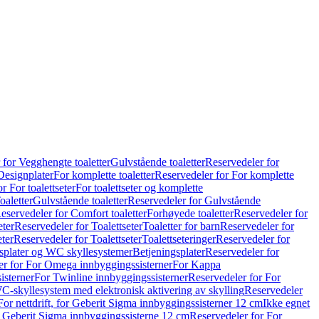
 for Vegghengte toaletter
Gulvstående toaletter
Reservedeler for
Designplater
For komplette toaletter
Reservedeler for For komplette
r For toalettseter
For toalettseter og komplette
oaletter
Gulvstående toaletter
Reservedeler for Gulvstående
eservedeler for Comfort toaletter
Forhøyede toaletter
Reservedeler for
eter
Reservedeler for Toalettseter
Toaletter for barn
Reservedeler for
eter
Reservedeler for Toalettseter
Toalettseteringer
Reservedeler for
splater og WC skyllesystemer
Betjeningsplater
Reservedeler for
er for For Omega innbyggingssisterner
For Kappa
isterner
For Twinline innbyggingssisterner
Reservedeler for For
C-skyllesystem med elektronisk aktivering av skylling
Reservedeler
For nettdrift, for Geberit Sigma innbyggingssisterner 12 cm
Ikke egnet
for Geberit Sigma innbyggingssisterne 12 cm
Reservedeler for For