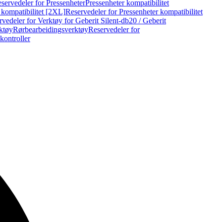
servedeler for Pressenheter
Pressenheter kompatibilitet
 kompatibilitet [2XL]
Reservedeler for Pressenheter kompatibilitet
vedeler for Verktøy for Geberit Silent-db20 / Geberit
rktøy
Rørbearbeidingsverktøy
Reservedeler for
kontroller