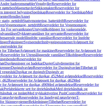
r Andre baderomsmøbler
Vegghyller
Reservedeler for
t støtteben
Magnettavler
Stikkontakter
Reservedeler for
n integrert belysning
Speilskap
Reservedeler for Speilskap
Med
menter
Hendler
Annet
tativ, nettdrift
Stativmontering, batteridrift
Reservedeler for
grep
Veggmontasje, nettdrift
Reservedeler for Veggmontasje,
 for For servantkraner
Utstyrstilkoblinger for vaskeområde,
ndvannlåser
Dykkrørvannlåser for servanter
Reservedeler for
ssbeparende modell
Innfelte vannlåser
Reservedeler for Innfelte
linger
Pakninger
Sveiseender
Innbyggingssisterner
Avløpssett for
eservedeler for
r for Tilbehør
Avløpssett for maskiner
Reservedeler for Avløpssett for
r
Reservedeler for Utenpåliggende vannlåser
Tilkoblinger
Reservedeler
tningsbender
Reservedeler for
hør
Dusjløsninger og badekar
Dusjer
Gulvdrenering for
ukrenner
Dusjgulvavløp
Reservedeler for Dusjgulvavløp
Tilbehør til
il veggsluk
Dusjkar og dusjgulv
Dusjgulv av
rvedeler for Avløpsett for dusjkar, d52
Med avløpsdeksel
Reservedeler
r, d62
Reservedeler for Avløpssett for dusjkar, d62
Med
 for Avløpssett for dusjkar, d90
Med avløpsdeksel
Reservedeler for
tak
Prefabrikkerte sett for dreiehåndtak
Med dreiehåndtak og
iehåndtak og innløp
Med trykkaktivering PushControl
Reservedeler for
 røravbryter
Reservedeler for Innebygd røravbryter
T-
 for Skinnesystemer
Bekledninger
Tilbehør
Reservedeler for
 for servanter
Reservedeler for Elementer for servanter
Bidé-