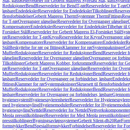
Stål, gass
Reservedeler for Geberit Mapress Syrefast Stål, gass
Systemr
Reduksjoner
Bend
Reservedeler for Bend
T-rør
Reservedeler for T-rør
O
løsbare
Endedeksler
Reservedeler for Endedeksler
Tilkoblinger
Reserved
flensforbindelser
Geberit Mapress Therm
Systemrør Therm
Fittings
Rese
for T-rør
Overganger uløselige
Reservedeler for Overganger uløselige
O
Kompensatorer
Endedeksler
Reservedeler for Endedeksler
Tilbehør til
Forsinket Stål
Reservedeler for Geberit Mapress El-Forsinket Stål
Syst
rør
Reservedeler for T-rør
Kryss
Reservedeler for Kryss
Overganger ulø
løsbare
Kompensatorer
Reservedeler for Kompensatorer
Endedeksler
Re
Stål
Beskyttelse for rør og fittings
Klammer for rør
Systempakninger
Ge
Muffer
Reduksjoner
Reservedeler for Reduksjoner
Bend
Reservedeler 
uløselige
Reservedeler for Overganger uløselige
Overganger og forbind
Tilkoblinger
Geberit Mapress Kobber, forkrommet
Reservedeler for G
rør
Reservedeler for T-rør
Overganger uløselige
Reservedeler for Overg
Muffer
Reduksjoner
Reservedeler for Reduksjoner
Bend
Reservedeler 
løsbare
Reservedeler for Overganger og forbindelser, løsbare
Endedeks
fittings
Klammer for rør
Systempakninger
Skruesett til flensforbindelser
Muffer
Reduksjoner
Reservedeler for Reduksjoner
Bend
Reservedeler 
løsbare
Reservedeler for Overganger og forbindelser, løsbare
Gjennomf
hygienesystem
Hygienespylerenheter
Reservedeler for Hygienespylere
med hygienespyling
Hygienemoduler
Reservedeler for Hygienemodul
hygienespyling
Nettdel
Reservedeler for Nettdel
Nettverkskomponenter
Mepla presstilkoblinger
Reservedeler for Med Mepla presstilkoblinger
presstilkoblinger
Bygningsavløpssystemer
Geberit Silent-db20
Rør
Form
formstykker
Bend
Spesialformstykker
Forbindelser
Reservedeler for For