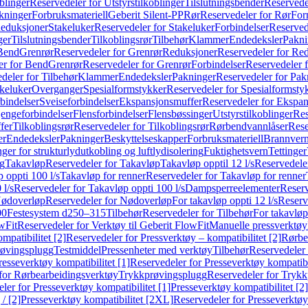
blinger
Reservedeler for Utstyrstilkoblinger
Tilslutningsbender
Reservedel
kninger
Forbruksmateriell
Geberit Silent-PP
Rør
Reservedeler for Rør
For
Reduksjoner
Stakeluker
Reservedeler for Stakeluker
Forbindelser
Reserved
ger
Tilslutningsbender
Tilkoblingsrør
Tilbehør
Klammer
Endedeksler
Pakni
 Bend
Grenrør
Reservedeler for Grenrør
Reduksjoner
Reservedeler for Re
er for Bend
Grenrør
Reservedeler for Grenrør
Forbindelser
Reservedeler f
deler for Tilbehør
Klammer
Endedeksler
Pakninger
Reservedeler for Pak
akeluker
Overganger
Spesialformstykker
Reservedeler for Spesialformsty
bindelser
Sveiseforbindelser
Ekspansjonsmuffer
Reservedeler for Ekspa
jengeforbindelser
Flensforbindelser
Flensbøssinger
Utstyrstilkoblinger
Res
fer
Tilkoblingsrør
Reservedeler for Tilkoblingsrør
Rørbendvannlåser
Rese
er
Endedeksler
Pakninger
Beskyttelseskapper
Forbruksmateriell
Brannvern,
nger for strukturlydutkobling og luftlydisolering
Fuktighetsvern
Tettinger
ng
Takavløp
Reservedeler for Takavløp
Takavløp opptil 12 l/s
Reservedeler
 oppti 100 l/s
Takavløp for renner
Reservedeler for Takavløp for renner
 l/s
Reservedeler for Takavløp oppti 100 l/s
Dampsperreelementer
Reserv
ødoverløp
Reservedeler for Nødoverløp
For takavløp oppti 12 l/s
Reserve
00
Festesystem d250–315
Tilbehør
Reservedeler for Tilbehør
For takavløp
wFit
Reservedeler for Verktøy til Geberit FlowFit
Manuelle pressverktøy
mpatibilitet [2]
Reservedeler for Pressverktøy – kompatibilitet [2]
Rørbe
røvingsplugg
Testmiddel
Pressenheter med verktøy
Tilbehør
Reservedeler 
resseverktøy kompatibilitet [1]
Reservedeler for Presseverktøy kompatibil
for Rørbearbeidingsverktøy
Trykkprøvingsplugg
Reservedeler for Tryk
ler for Presseverktøy kompatibilitet [1]
Presseverktøy kompatibilitet [2]
/ [2]
Presseverktøy kompatibilitet [2XL]
Reservedeler for Presseverktøy