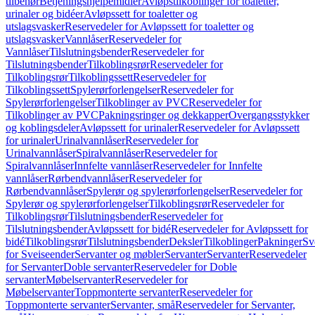
tilbehør
Betjeningshjelpemidler
Avløpstilkoblinger for toaletter,
urinaler og bidéer
Avløpssett for toaletter og
utslagsvasker
Reservedeler for Avløpssett for toaletter og
utslagsvasker
Vannlåser
Reservedeler for
Vannlåser
Tilslutningsbender
Reservedeler for
Tilslutningsbender
Tilkoblingsrør
Reservedeler for
Tilkoblingsrør
Tilkoblingssett
Reservedeler for
Tilkoblingssett
Spylerørforlengelser
Reservedeler for
Spylerørforlengelser
Tilkoblinger av PVC
Reservedeler for
Tilkoblinger av PVC
Pakningsringer og dekkapper
Overgangsstykker
og koblingsdeler
Avløpssett for urinaler
Reservedeler for Avløpssett
for urinaler
Urinalvannlåser
Reservedeler for
Urinalvannlåser
Spiralvannlåser
Reservedeler for
Spiralvannlåser
Innfelte vannlåser
Reservedeler for Innfelte
vannlåser
Rørbendvannlåser
Reservedeler for
Rørbendvannlåser
Spylerør og spylerørforlengelser
Reservedeler for
Spylerør og spylerørforlengelser
Tilkoblingsrør
Reservedeler for
Tilkoblingsrør
Tilslutningsbender
Reservedeler for
Tilslutningsbender
Avløpssett for bidé
Reservedeler for Avløpssett for
bidé
Tilkoblingsrør
Tilslutningsbender
Deksler
Tilkoblinger
Pakninger
Sv
for Sveiseender
Servanter og møbler
Servanter
Servanter
Reservedeler
for Servanter
Doble servanter
Reservedeler for Doble
servanter
Møbelservanter
Reservedeler for
Møbelservanter
Toppmonterte servanter
Reservedeler for
Toppmonterte servanter
Servanter, små
Reservedeler for Servanter,