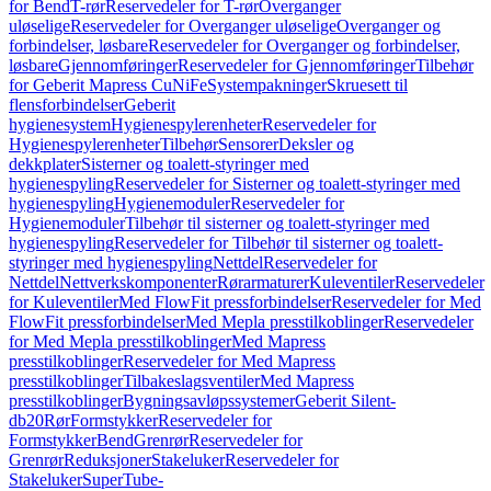
for Bend
T-rør
Reservedeler for T-rør
Overganger
uløselige
Reservedeler for Overganger uløselige
Overganger og
forbindelser, løsbare
Reservedeler for Overganger og forbindelser,
løsbare
Gjennomføringer
Reservedeler for Gjennomføringer
Tilbehør
for Geberit Mapress CuNiFe
Systempakninger
Skruesett til
flensforbindelser
Geberit
hygienesystem
Hygienespylerenheter
Reservedeler for
Hygienespylerenheter
Tilbehør
Sensorer
Deksler og
dekkplater
Sisterner og toalett-styringer med
hygienespyling
Reservedeler for Sisterner og toalett-styringer med
hygienespyling
Hygienemoduler
Reservedeler for
Hygienemoduler
Tilbehør til sisterner og toalett-styringer med
hygienespyling
Reservedeler for Tilbehør til sisterner og toalett-
styringer med hygienespyling
Nettdel
Reservedeler for
Nettdel
Nettverkskomponenter
Rørarmaturer
Kuleventiler
Reservedeler
for Kuleventiler
Med FlowFit pressforbindelser
Reservedeler for Med
FlowFit pressforbindelser
Med Mepla presstilkoblinger
Reservedeler
for Med Mepla presstilkoblinger
Med Mapress
presstilkoblinger
Reservedeler for Med Mapress
presstilkoblinger
Tilbakeslagsventiler
Med Mapress
presstilkoblinger
Bygningsavløpssystemer
Geberit Silent-
db20
Rør
Formstykker
Reservedeler for
Formstykker
Bend
Grenrør
Reservedeler for
Grenrør
Reduksjoner
Stakeluker
Reservedeler for
Stakeluker
SuperTube-