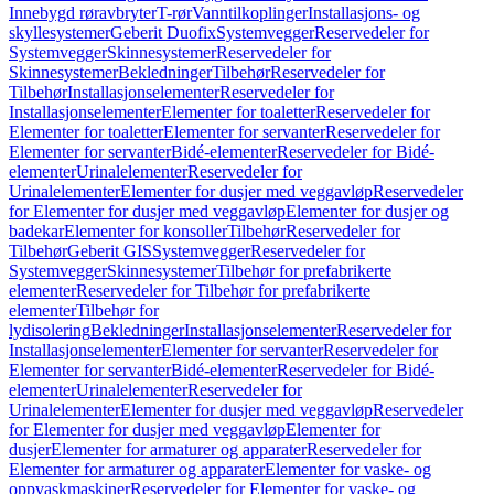
Innebygd røravbryter
T-rør
Vanntilkoplinger
Installasjons- og
skyllesystemer
Geberit Duofix
Systemvegger
Reservedeler for
Systemvegger
Skinnesystemer
Reservedeler for
Skinnesystemer
Bekledninger
Tilbehør
Reservedeler for
Tilbehør
Installasjonselementer
Reservedeler for
Installasjonselementer
Elementer for toaletter
Reservedeler for
Elementer for toaletter
Elementer for servanter
Reservedeler for
Elementer for servanter
Bidé-elementer
Reservedeler for Bidé-
elementer
Urinalelementer
Reservedeler for
Urinalelementer
Elementer for dusjer med veggavløp
Reservedeler
for Elementer for dusjer med veggavløp
Elementer for dusjer og
badekar
Elementer for konsoller
Tilbehør
Reservedeler for
Tilbehør
Geberit GIS
Systemvegger
Reservedeler for
Systemvegger
Skinnesystemer
Tilbehør for prefabrikerte
elementer
Reservedeler for Tilbehør for prefabrikerte
elementer
Tilbehør for
lydisolering
Bekledninger
Installasjonselementer
Reservedeler for
Installasjonselementer
Elementer for servanter
Reservedeler for
Elementer for servanter
Bidé-elementer
Reservedeler for Bidé-
elementer
Urinalelementer
Reservedeler for
Urinalelementer
Elementer for dusjer med veggavløp
Reservedeler
for Elementer for dusjer med veggavløp
Elementer for
dusjer
Elementer for armaturer og apparater
Reservedeler for
Elementer for armaturer og apparater
Elementer for vaske- og
oppvaskmaskiner
Reservedeler for Elementer for vaske- og