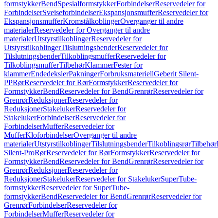
formstykker
Bend
Spesialformstykker
Forbindelser
Reservedeler for
Forbindelser
Sveiseforbindelser
Ekspansjonsmuffer
Reservedeler for
Ekspansjonsmuffer
Kromstålkoblinger
Overganger til andre
materialer
Reservedeler for Overganger til andre
materialer
Utstyrstilkoblinger
Reservedeler for
Utstyrstilkoblinger
Tilslutningsbender
Reservedeler for
Tilslutningsbender
Tilkoblingsmuffer
Reservedeler for
Tilkoblingsmuffer
Tilbehør
Klammer
Fester for
klammer
Endedeksler
Pakninger
Forbruksmateriell
Geberit Silent-
PP
Rør
Reservedeler for Rør
Formstykker
Reservedeler for
Formstykker
Bend
Reservedeler for Bend
Grenrør
Reservedeler for
Grenrør
Reduksjoner
Reservedeler for
Reduksjoner
Stakeluker
Reservedeler for
Stakeluker
Forbindelser
Reservedeler for
Forbindelser
Muffer
Reservedeler for
Muffer
Kloforbindelser
Overganger til andre
materialer
Utstyrstilkoblinger
Tilslutningsbender
Tilkoblingsrør
Tilbehør
Silent-Pro
Rør
Reservedeler for Rør
Formstykker
Reservedeler for
Formstykker
Bend
Reservedeler for Bend
Grenrør
Reservedeler for
Grenrør
Reduksjoner
Reservedeler for
Reduksjoner
Stakeluker
Reservedeler for Stakeluker
SuperTube-
formstykker
Reservedeler for SuperTube-
formstykker
Bend
Reservedeler for Bend
Grenrør
Reservedeler for
Grenrør
Forbindelser
Reservedeler for
Forbindelser
Muffer
Reservedeler for