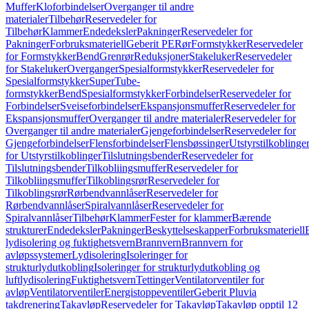
Muffer
Kloforbindelser
Overganger til andre
materialer
Tilbehør
Reservedeler for
Tilbehør
Klammer
Endedeksler
Pakninger
Reservedeler for
Pakninger
Forbruksmateriell
Geberit PE
Rør
Formstykker
Reservedeler
for Formstykker
Bend
Grenrør
Reduksjoner
Stakeluker
Reservedeler
for Stakeluker
Overganger
Spesialformstykker
Reservedeler for
Spesialformstykker
SuperTube-
formstykker
Bend
Spesialformstykker
Forbindelser
Reservedeler for
Forbindelser
Sveiseforbindelser
Ekspansjonsmuffer
Reservedeler for
Ekspansjonsmuffer
Overganger til andre materialer
Reservedeler for
Overganger til andre materialer
Gjengeforbindelser
Reservedeler for
Gjengeforbindelser
Flensforbindelser
Flensbøssinger
Utstyrstilkoblinge
for Utstyrstilkoblinger
Tilslutningsbender
Reservedeler for
Tilslutningsbender
Tilkobliingsmuffer
Reservedeler for
Tilkobliingsmuffer
Tilkoblingsrør
Reservedeler for
Tilkoblingsrør
Rørbendvannlåser
Reservedeler for
Rørbendvannlåser
Spiralvannlåser
Reservedeler for
Spiralvannlåser
Tilbehør
Klammer
Fester for klammer
Bærende
strukturer
Endedeksler
Pakninger
Beskyttelseskapper
Forbruksmateriell
lydisolering og fuktighetsvern
Brannvern
Brannvern for
avløpssystemer
Lydisolering
Isoleringer for
strukturlydutkobling
Isoleringer for strukturlydutkobling og
luftlydisolering
Fuktighetsvern
Tettinger
Ventilatorventiler for
avløp
Ventilatorventiler
Energistoppeventiler
Geberit Pluvia
takdrenering
Takavløp
Reservedeler for Takavløp
Takavløp opptil 12