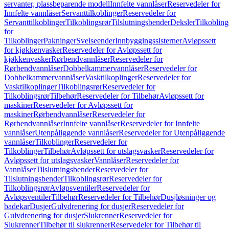
servanter, plassbeparende modell
Innfelte vannlåser
Reservedeler for
Innfelte vannlåser
Servanttilkoblinger
Reservedeler for
Servanttilkoblinger
Tilkoblingsrør
Tilslutningsbender
Deksler
Tilkobling
for
Tilkoblinger
Pakninger
Sveiseender
Innbyggingssisterner
Avløpssett
for kjøkkenvasker
Reservedeler for Avløpssett for
kjøkkenvasker
Rørbendvannlåser
Reservedeler for
Rørbendvannlåser
Dobbelkammervannlåser
Reservedeler for
Dobbelkammervannlåser
Vasktilkoplinger
Reservedeler for
Vasktilkoplinger
Tilkoblingsrør
Reservedeler for
Tilkoblingsrør
Tilbehør
Reservedeler for Tilbehør
Avløpssett for
maskiner
Reservedeler for Avløpssett for
maskiner
Rørbendvannlåser
Reservedeler for
Rørbendvannlåser
Innfelte vannlåser
Reservedeler for Innfelte
vannlåser
Utenpåliggende vannlåser
Reservedeler for Utenpåliggende
vannlåser
Tilkoblinger
Reservedeler for
Tilkoblinger
Tilbehør
Avløpssett for utslagsvasker
Reservedeler for
Avløpssett for utslagsvasker
Vannlåser
Reservedeler for
Vannlåser
Tilslutningsbender
Reservedeler for
Tilslutningsbender
Tilkoblingsrør
Reservedeler for
Tilkoblingsrør
Avløpsventiler
Reservedeler for
Avløpsventiler
Tilbehør
Reservedeler for Tilbehør
Dusjløsninger og
badekar
Dusjer
Gulvdrenering for dusjer
Reservedeler for
Gulvdrenering for dusjer
Slukrenner
Reservedeler for
Slukrenner
Tilbehør til slukrenner
Reservedeler for Tilbehør til