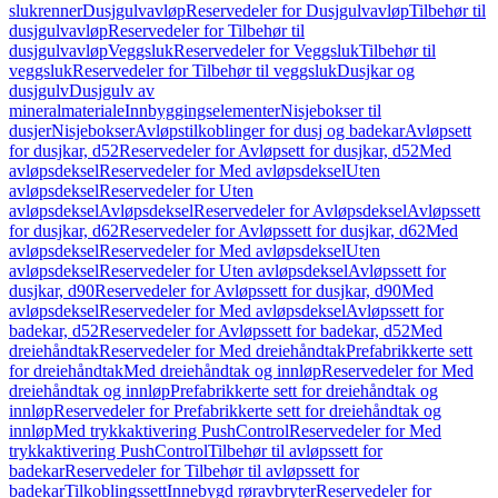
slukrenner
Dusjgulvavløp
Reservedeler for Dusjgulvavløp
Tilbehør til
dusjgulvavløp
Reservedeler for Tilbehør til
dusjgulvavløp
Veggsluk
Reservedeler for Veggsluk
Tilbehør til
veggsluk
Reservedeler for Tilbehør til veggsluk
Dusjkar og
dusjgulv
Dusjgulv av
mineralmateriale
Innbyggingselementer
Nisjebokser til
dusjer
Nisjebokser
Avløpstilkoblinger for dusj og badekar
Avløpsett
for dusjkar, d52
Reservedeler for Avløpsett for dusjkar, d52
Med
avløpsdeksel
Reservedeler for Med avløpsdeksel
Uten
avløpsdeksel
Reservedeler for Uten
avløpsdeksel
Avløpsdeksel
Reservedeler for Avløpsdeksel
Avløpssett
for dusjkar, d62
Reservedeler for Avløpssett for dusjkar, d62
Med
avløpsdeksel
Reservedeler for Med avløpsdeksel
Uten
avløpsdeksel
Reservedeler for Uten avløpsdeksel
Avløpssett for
dusjkar, d90
Reservedeler for Avløpssett for dusjkar, d90
Med
avløpsdeksel
Reservedeler for Med avløpsdeksel
Avløpssett for
badekar, d52
Reservedeler for Avløpssett for badekar, d52
Med
dreiehåndtak
Reservedeler for Med dreiehåndtak
Prefabrikkerte sett
for dreiehåndtak
Med dreiehåndtak og innløp
Reservedeler for Med
dreiehåndtak og innløp
Prefabrikkerte sett for dreiehåndtak og
innløp
Reservedeler for Prefabrikkerte sett for dreiehåndtak og
innløp
Med trykkaktivering PushControl
Reservedeler for Med
trykkaktivering PushControl
Tilbehør til avløpssett for
badekar
Reservedeler for Tilbehør til avløpssett for
badekar
Tilkoblingssett
Innebygd røravbryter
Reservedeler for