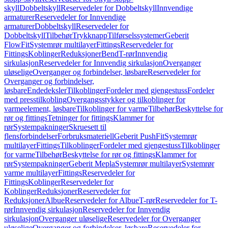
skyll
Dobbeltskyll
Reservedeler for Dobbeltskyll
Innvendige
armaturer
Reservedeler for Innvendige
armaturer
Dobbeltskyll
Reservedeler for
Dobbeltskyll
Tilbehør
Trykknapp
Tilførselssystemer
Geberit
FlowFit
Systemrør multilayer
Fittings
Reservedeler for
Fittings
Koblinger
Reduksjoner
Bend
T-rør
Innvendig
sirkulasjon
Reservedeler for Innvendig sirkulasjon
Overganger
uløselige
Overganger og forbindelser, løsbare
Reservedeler for
Overganger og forbindelser,
løsbare
Endedeksler
Tilkoblinger
Fordeler med gjengestuss
Fordeler
med presstilkobling
Overgangsstykker og tilkoblinger for
varmeelement, løsbare
Tilkoblinger for varme
Tilbehør
Beskyttelse for
rør og fittings
Tetninger for fittings
Klammer for
rør
Systempakninger
Skruesett til
flensforbindelser
Forbruksmateriell
Geberit PushFit
Systemrør
multilayer
Fittings
Tilkoblinger
Fordeler med gjengestuss
Tilkoblinger
for varme
Tilbehør
Beskyttelse for rør og fittings
Klammer for
rør
Systempakninger
Geberit Mepla
Systemrør multilayer
Systemrør
varme multilayer
Fittings
Reservedeler for
Fittings
Koblinger
Reservedeler for
Koblinger
Reduksjoner
Reservedeler for
Reduksjoner
Albue
Reservedeler for Albue
T-rør
Reservedeler for T-
rør
Innvendig sirkulasjon
Reservedeler for Innvendig
sirkulasjon
Overganger uløselige
Reservedeler for Overganger
uløselige
Overganger og forbindelser, løsbare
Reservedeler for