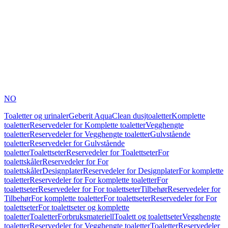
NO
Toaletter og urinaler
Geberit AquaClean dusjtoaletter
Komplette
toaletter
Reservedeler for Komplette toaletter
Vegghengte
toaletter
Reservedeler for Vegghengte toaletter
Gulvstående
toaletter
Reservedeler for Gulvstående
toaletter
Toalettseter
Reservedeler for Toalettseter
For
toalettskåler
Reservedeler for For
toalettskåler
Designplater
Reservedeler for Designplater
For komplette
toaletter
Reservedeler for For komplette toaletter
For
toalettseter
Reservedeler for For toalettseter
Tilbehør
Reservedeler for
Tilbehør
For komplette toaletter
For toalettseter
Reservedeler for For
toalettseter
For toalettseter og komplette
toaletter
Toaletter
Forbruksmateriell
Toalett og toalettseter
Vegghengte
toaletter
Reservedeler for Vegghengte toaletter
Toaletter
Reservedeler