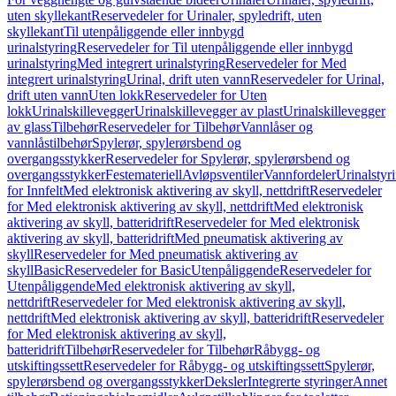
uten skyllekant
Reservedeler for Urinaler, spyledrift, uten
skyllekant
Til utenpåliggende eller innbygd
urinalstyring
Reservedeler for Til utenpåliggende eller innbygd
urinalstyring
Med integrert urinalstyring
Reservedeler for Med
integrert urinalstyring
Urinal, drift uten vann
Reservedeler for Urinal,
drift uten vann
Uten lokk
Reservedeler for Uten
lokk
Urinalskillevegger
Urinalskillevegger av plast
Urinalskillevegger
av glass
Tilbehør
Reservedeler for Tilbehør
Vannlåser og
vannlåstilbehør
Spylerør, spylerørsbend og
overgangsstykker
Reservedeler for Spylerør, spylerørsbend og
overgangsstykker
Festemateriell
Avløpsventiler
Vannfordeler
Urinalstyr
for Innfelt
Med elektronisk aktivering av skyll, nettdrift
Reservedeler
for Med elektronisk aktivering av skyll, nettdrift
Med elektronisk
aktivering av skyll, batteridrift
Reservedeler for Med elektronisk
aktivering av skyll, batteridrift
Med pneumatisk aktivering av
skyll
Reservedeler for Med pneumatisk aktivering av
skyll
Basic
Reservedeler for Basic
Utenpåliggende
Reservedeler for
Utenpåliggende
Med elektronisk aktivering av skyll,
nettdrift
Reservedeler for Med elektronisk aktivering av skyll,
nettdrift
Med elektronisk aktivering av skyll, batteridrift
Reservedeler
for Med elektronisk aktivering av skyll,
batteridrift
Tilbehør
Reservedeler for Tilbehør
Råbygg- og
utskiftingssett
Reservedeler for Råbygg- og utskiftingssett
Spylerør,
spylerørsbend og overgangsstykker
Deksler
Integrerte styringer
Annet