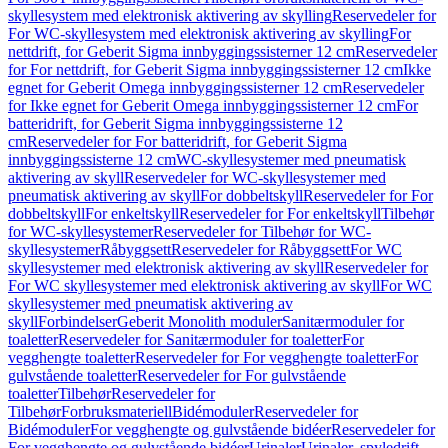
skyllesystem med elektronisk aktivering av skylling
Reservedeler for
For WC-skyllesystem med elektronisk aktivering av skylling
For
nettdrift, for Geberit Sigma innbyggingssisterner 12 cm
Reservedeler
for For nettdrift, for Geberit Sigma innbyggingssisterner 12 cm
Ikke
egnet for Geberit Omega innbyggingssisterner 12 cm
Reservedeler
for Ikke egnet for Geberit Omega innbyggingssisterner 12 cm
For
batteridrift, for Geberit Sigma innbyggingssisterne 12
cm
Reservedeler for For batteridrift, for Geberit Sigma
innbyggingssisterne 12 cm
WC-skyllesystemer med pneumatisk
aktivering av skyll
Reservedeler for WC-skyllesystemer med
pneumatisk aktivering av skyll
For dobbeltskyll
Reservedeler for For
dobbeltskyll
For enkeltskyll
Reservedeler for For enkeltskyll
Tilbehør
for WC-skyllesystemer
Reservedeler for Tilbehør for WC-
skyllesystemer
Råbyggsett
Reservedeler for Råbyggsett
For WC
skyllesystemer med elektronisk aktivering av skyll
Reservedeler for
For WC skyllesystemer med elektronisk aktivering av skyll
For WC
skyllesystemer med pneumatisk aktivering av
skyll
Forbindelser
Geberit Monolith moduler
Sanitærmoduler for
toaletter
Reservedeler for Sanitærmoduler for toaletter
For
vegghengte toaletter
Reservedeler for For vegghengte toaletter
For
gulvstående toaletter
Reservedeler for For gulvstående
toaletter
Tilbehør
Reservedeler for
Tilbehør
Forbruksmateriell
Bidémoduler
Reservedeler for
Bidémoduler
For vegghengte og gulvstående bidéer
Reservedeler for
For vegghengte og gulvstående bidéer
Urinaler
Urinaler, spyledrift,