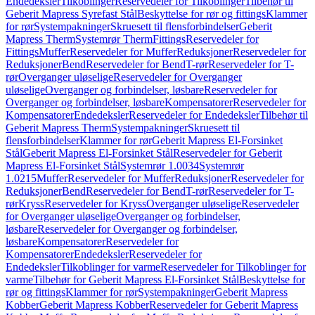
Endedeksler
Tilkoblinger
Reservedeler for Tilkoblinger
Tilbehør til
Geberit Mapress Syrefast Stål
Beskyttelse for rør og fittings
Klammer
for rør
Systempakninger
Skruesett til flensforbindelser
Geberit
Mapress Therm
Systemrør Therm
Fittings
Reservedeler for
Fittings
Muffer
Reservedeler for Muffer
Reduksjoner
Reservedeler for
Reduksjoner
Bend
Reservedeler for Bend
T-rør
Reservedeler for T-
rør
Overganger uløselige
Reservedeler for Overganger
uløselige
Overganger og forbindelser, løsbare
Reservedeler for
Overganger og forbindelser, løsbare
Kompensatorer
Reservedeler for
Kompensatorer
Endedeksler
Reservedeler for Endedeksler
Tilbehør til
Geberit Mapress Therm
Systempakninger
Skruesett til
flensforbindelser
Klammer for rør
Geberit Mapress El-Forsinket
Stål
Geberit Mapress El-Forsinket Stål
Reservedeler for Geberit
Mapress El-Forsinket Stål
Systemrør 1.0034
Systemrør
1.0215
Muffer
Reservedeler for Muffer
Reduksjoner
Reservedeler for
Reduksjoner
Bend
Reservedeler for Bend
T-rør
Reservedeler for T-
rør
Kryss
Reservedeler for Kryss
Overganger uløselige
Reservedeler
for Overganger uløselige
Overganger og forbindelser,
løsbare
Reservedeler for Overganger og forbindelser,
løsbare
Kompensatorer
Reservedeler for
Kompensatorer
Endedeksler
Reservedeler for
Endedeksler
Tilkoblinger for varme
Reservedeler for Tilkoblinger for
varme
Tilbehør for Geberit Mapress El-Forsinket Stål
Beskyttelse for
rør og fittings
Klammer for rør
Systempakninger
Geberit Mapress
Kobber
Geberit Mapress Kobber
Reservedeler for Geberit Mapress