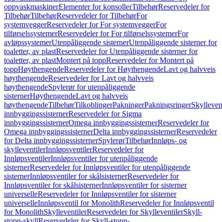
oppvaskmaskiner
Elementer for konsoller
Tilbehør
Reservedeler for
Tilbehør
Tilbehør
Reservedeler for Tilbehør
For
systemvegger
Reservedeler for For systemvegger
For
tilførselssystemer
Reservedeler for For tilførselssystemer
For
avløpssystemer
Utenpåliggende sisterner
Utenpåliggende sisterner for
toaletter, av plast
Reservedeler for Utenpåliggende sisterner for
toaletter, av plast
Montert på topp
Reservedeler for Montert på
topp
Høythengende
Reservedeler for Høythengende
Lavt og halvveis
høythengende
Reservedeler for Lavt og halvveis
høythengende
Spylerør for utenpåliggende
sisterner
Høythengende
Lavt og halvveis
høythengende
Tilbehør
Tilkoblinger
Pakninger
Pakningsringer
Skylleven
innbyggingssisterner
Reservedeler for Sigma
innbyggingssisterner
Omega innbyggingssisterner
Reservedeler for
Omega innbyggingssisterner
Delta innbyggingssisterner
Reservedeler
for Delta innbyggingssisterner
Spylerør
Tilbehør
Innløps- og
skylleventiler
Innløpsventiler
Reservedeler for
Innløpsventiler
Innløpsventiler for utenpåliggende
sisterner
Reservedeler for Innløpsventiler for utenpåliggende
sisterner
Innløpsventiler for skålsisterner
Reservedeler for
Innløpsventiler for skålsisterner
Innløpsventiler for sisterner
universelle
Reservedeler for Innløpsventiler for sisterner
universelle
Innløpsventil for Monolith
Reservedeler for Innløpsventil
for Monolith
Skylleventiler
Reservedeler for Skylleventiler
Skyll-
stopp-skyll
Reservedeler for Skyll-stopp-