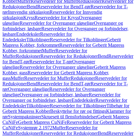
Kobber
Muffer
Reservedeler for Muffer
Reduksjoner
Reservedeler for
Reduksjoner
Bend
Reservedeler for Bend
T-rør
Reservedeler for T-
rør
Innvendig sirkulasjon
Reservedeler for Innvendig
sirkulasjon
Kryss
Reservedeler for Kryss
Overganger
uløselige
Reservedeler for Overganger uløselige
Overganger og
forbindelser, løsbare
Reservedeler for Overganger og forbindelser,
løsbare
Endedeksler
Reservedeler for
Endedeksler
Tilkoblinger
Reservedeler for Tilkoblinger
Geberit
Mapress Kobber, forkrommet
Reservedeler for Geberit Mapress
Kobber, forkrommet
Muffer
Reservedeler for
Muffer
Reduksjoner
Reservedeler for Reduksjoner
Bend
Reservedeler
for Bend
T-rør
Reservedeler for T-rør
Overganger
uløselige
Reservedeler for Overganger uløselige
Geberit Mapress
Kobber, gass
Reservedeler for Geberit Mapress Kobber,
gass
Muffer
Reservedeler for Muffer
Reduksjoner
Reservedeler for
Reduksjoner
Bend
Reservedeler for Bend
T-rør
Reservedeler for T-
rør
Overganger uløselige
Reservedeler for Overganger
uløselige
Overganger og forbindelser, løsbare
Reservedeler for
Overganger og forbindelser, løsbare
Endedeksler
Reservedeler for
Endedeksler
Tilkoblinger
Reservedeler for Tilkoblinger
Tilbehør for
Geberit Mapress Kobber
Beskyttelse for rør og fittings
Klammer for
rør
Systempakninger
Skruesett til flensforbindelser
Geberit Mapress
CuNiFe
Geberit Mapress CuNiFe
Reservedeler for Geberit Mapress
CuNiFe
Systemrør 2.1972
Muffer
Reservedeler for
Muffer
Reduksjoner
Reservedeler for Reduksjoner
Bend
Reservedeler