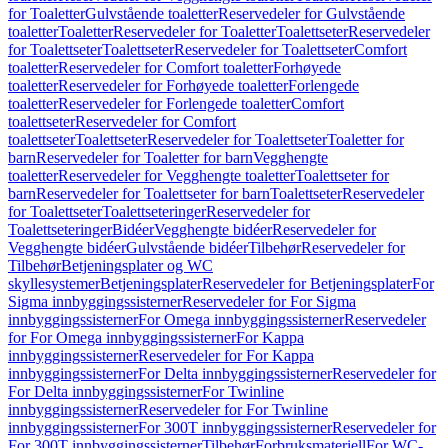
for Toaletter
Gulvstående toaletter
Reservedeler for Gulvstående
toaletter
Toaletter
Reservedeler for Toaletter
Toalettseter
Reservedeler
for Toalettseter
Toalettseter
Reservedeler for Toalettseter
Comfort
toaletter
Reservedeler for Comfort toaletter
Forhøyede
toaletter
Reservedeler for Forhøyede toaletter
Forlengede
toaletter
Reservedeler for Forlengede toaletter
Comfort
toalettseter
Reservedeler for Comfort
toalettseter
Toalettseter
Reservedeler for Toalettseter
Toaletter for
barn
Reservedeler for Toaletter for barn
Vegghengte
toaletter
Reservedeler for Vegghengte toaletter
Toalettseter for
barn
Reservedeler for Toalettseter for barn
Toalettseter
Reservedeler
for Toalettseter
Toalettseteringer
Reservedeler for
Toalettseteringer
Bidéer
Vegghengte bidéer
Reservedeler for
Vegghengte bidéer
Gulvstående bidéer
Tilbehør
Reservedeler for
Tilbehør
Betjeningsplater og WC
skyllesystemer
Betjeningsplater
Reservedeler for Betjeningsplater
For
Sigma innbyggingssisterner
Reservedeler for For Sigma
innbyggingssisterner
For Omega innbyggingssisterner
Reservedeler
for For Omega innbyggingssisterner
For Kappa
innbyggingssisterner
Reservedeler for For Kappa
innbyggingssisterner
For Delta innbyggingssisterner
Reservedeler for
For Delta innbyggingssisterner
For Twinline
innbyggingssisterner
Reservedeler for For Twinline
innbyggingssisterner
For 300T innbyggingssisterner
Reservedeler for
For 300T innbyggingssisterner
Tilbehør
Forbruksmateriell
For WC-