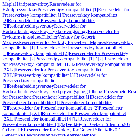
Mepla
Håndpressverktøy
Reservedeler for
Håndpressverktøy
Presseverktøy kompatibilitet [1]
Reservedeler for
Presseverktøy kompatibilitet [1]
Presseverktøy kompatibilitet
[2]
Reservedeler for Presseverktøy kompatibilitet
[2]
Rørbearbeidingsverktøy
Reservedeler for
Rørbearbeidingsverktøy
Trykkprøvingsplugg
Reservedeler for
Trykkprøvingsplugg
Tilbehør
Verktøy for Geberit
Mapress
Reservedeler for Verktøy for Geberit Mapress
Presseverktøy
kompatibilitet [1]
Reservedeler for Presseverktøy kompatibilitet
[1]
Presseverktøy kompatibilitet [2]
Reservedeler for Presseverktøy
kompatibilitet [2]
Pressverktøy-kompatibilitet [1] / [2]
Reservedeler
for Pressverktøy-kompatibilitet [1] / [2]
Presseverktøy kompatibilitet
[2XL]
Reservedeler for Presseverktøy kompatibilitet
[2XL]
Presseverktøy kompatibilitet [3]
Reservedeler for
Presseverktøy kompatibilitet
[3]
Rørbearbeidingsverktøy
Reservedeler for
Rørbearbeidingsverktøy
Trykkprøvingsplugg
Tilbehør
Pressenheter
Res
for Pressenheter
Pressenheter kompatibilitet [1]
Reservedeler for
Pressenheter kompatibilitet [1]
Pressenheter kompatibilitet
[2]
Reservedeler for Pressenheter kompatibilitet [2]
Pressenheter
kompatibilitet [2XL]
Reservedeler for Pressenheter kompatibilitet
[2XL]
Pressenheter kompatibilitet [4]/[2]
Reservedeler for
Pressenheter kompatibilitet [4]/[2]
Verktøy for Geberit Silent-db20 /
Geberit PE
Reservedeler for Verktøy for Geberit Silent-db20 /
Geberit PE
Elektrosveiseverktøy
Reservedeler for