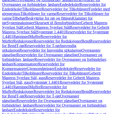
Overganger og forbindelser, løsbare
Endedeksler
Reservedeler for
Endedeksler
Tilkoblinger
Reservedeler for Tilkoblinger
Fordeler med
gjengestuss
Tilkoblinger for varme
Reservedeler for Tilkoblinger for
varme
Tilbehør
Beskyttelse for rør og fittings
Klammer for
rør
Systempakninger
Skruesett til flensforbindelser
Geberit Mapress
Syrefast Stål
Geberit Mapress Syrefast Stål
Reservedeler for Geberit
Mapress Syrefast Stål
Systemrør 1.4401
Reservedeler for Systemrør
1.4401
Rørnippel
Muffer
Reservedeler for
Muffer
Reduksjoner
Reservedeler for Reduksjoner
Bend
Reservedeler
for Bend
T-rør
Reservedeler for T-rør
Innvendig
sirkulasjon
Reservedeler for Innvendig sirkulasjon
Overganger
uløselige
Reservedeler for Overganger uløselige
Overganger og
forbindelser, løsbare
Reservedeler for Overganger og forbindelser,
løsbare
Kompensatorer
Reservedeler for
Kompensatorer
Gjennomføringer
Endedeksler
Reservedeler for
Endedeksler
Tilkoblinger
Reservedeler for Tilkoblinger
Geberit
Mapress Syrefast Stål, gass
Reservedeler for Geberit Mapress
Syrefast Stål, gass
Systemrør 1.4401
Reservedeler for Systemrør
1.4401
Rørnippel
Muffer
Reservedeler for
Muffer
Reduksjoner
Reservedeler for Reduksjoner
Bend
Reservedeler
for Bend
T-rør
Reservedeler for T-rør
Overganger
uløselige
Reservedeler for Overganger uløselige
Overganger og
forbindelser, løsbare
Reservedeler for Overganger og forbindelser,
løsbare
Endedeksler
Reservedeler for