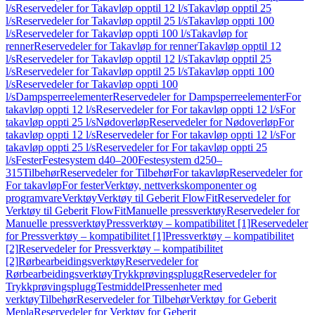
l/s
Reservedeler for Takavløp opptil 12 l/s
Takavløp opptil 25
l/s
Reservedeler for Takavløp opptil 25 l/s
Takavløp oppti 100
l/s
Reservedeler for Takavløp oppti 100 l/s
Takavløp for
renner
Reservedeler for Takavløp for renner
Takavløp opptil 12
l/s
Reservedeler for Takavløp opptil 12 l/s
Takavløp opptil 25
l/s
Reservedeler for Takavløp opptil 25 l/s
Takavløp oppti 100
l/s
Reservedeler for Takavløp oppti 100
l/s
Dampsperreelementer
Reservedeler for Dampsperreelementer
For
takavløp oppti 12 l/s
Reservedeler for For takavløp oppti 12 l/s
For
takavløp oppti 25 l/s
Nødoverløp
Reservedeler for Nødoverløp
For
takavløp oppti 12 l/s
Reservedeler for For takavløp oppti 12 l/s
For
takavløp oppti 25 l/s
Reservedeler for For takavløp oppti 25
l/s
Fester
Festesystem d40–200
Festesystem d250–
315
Tilbehør
Reservedeler for Tilbehør
For takavløp
Reservedeler for
For takavløp
For fester
Verktøy, nettverkskomponenter og
programvare
Verktøy
Verktøy til Geberit FlowFit
Reservedeler for
Verktøy til Geberit FlowFit
Manuelle pressverktøy
Reservedeler for
Manuelle pressverktøy
Pressverktøy – kompatibilitet [1]
Reservedeler
for Pressverktøy – kompatibilitet [1]
Pressverktøy – kompatibilitet
[2]
Reservedeler for Pressverktøy – kompatibilitet
[2]
Rørbearbeidingsverktøy
Reservedeler for
Rørbearbeidingsverktøy
Trykkprøvingsplugg
Reservedeler for
Trykkprøvingsplugg
Testmiddel
Pressenheter med
verktøy
Tilbehør
Reservedeler for Tilbehør
Verktøy for Geberit
Mepla
Reservedeler for Verktøy for Geberit