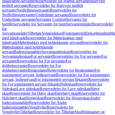
små
Hjørne-servanter
Reservedeler for Hjørne-servanter
Halvveis
nedfelt servanter
Reservedeler for Halvveis nedfelt
servanter
Nedfellingsservanter
Reservedeler for
Nedfellingsservanter
Underlimte servanter
Reservedeler for
Underlimte servanter
Servanter Comfort
Servanter for
barn
Reservedeler for Servanter for barn
Servantområder
Reservedeler
for
Servantområder
Tilbehør
Avløpsdeksel
Festemateriell
Dekorblending
Mø
med håndvask
Reservedeler for Møbelpakker med
håndvask
Møbelpakker med heldekkende servant
Reservedeler for
Møbelpakker med heldekkende
servant
Baderomsmøbler
Servantunderskap
Reservedeler for
Servantunderskap
For servanter
Reservedeler for For servanter
For
servanter
Reservedeler for For servanter
For
dobbelservanter
Reservedeler for For
dobbelservanter
Benkeplater
Reservedeler for Benkeplater
For
toppmontert servant, bolleservant
Reservedeler for For toppmontert
servant, bolleservant
For toppmontert servant firkantet
Reservedeler
for For toppmontert servant firkantet
Sideskap
Reservedeler for
Sideskap
Lave sideskap
Reservedeler for Lave sideskap
Høye
skap
Reservedeler for Høye skap
Halvhøyt skap
Reservedeler for
Halvhøyt skap
Hengeskap
Reservedeler for Hengeskap
Andre
baderomsmøbler
Reservedeler for Andre
baderomsmøbler
Vegghyller
Reservedeler for
Vegghyller
Tilbehør
Reservedeler for Tilbehør
Skuffeinnsatser og