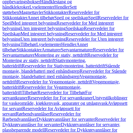
oppbevaringsbokser
Håndklestang og
håndklekroker
Lyselementer
Hendler
Sett
støtteben
Magnettavler
Stikkontakter
Reservedeler for
Stikkontakter
Annet tilbehør
Speil og speilskap
Speil
Reservedeler for
Speil
Med integrert belysning
Reservedeler for Med integrert
belysning
Uten integrert belysning
Speilskap
Reservedeler for
Speilskap
Med integrert belysning
Reservedeler for Med integrert
belysning
Uten integrert belysning
Reservedeler for Uten integrert
belysning
Tilbehør
Lyselementer
Hendler
Annet
tilbehør
Stikkontakter
Armaturer
Servantarmaturer
Reservedeler for
Servantarmaturer
Montering av stativ, nettdrift
Reservedeler for
Montering av stativ, nettdrift
Stativmontering,
batteridrift
Reservedeler for Stativmontering, batteridrift
Stående
montasje, blandebatteri med enhåndsgrep
Reservedeler for Stående
montasje, blandebatteri med enhåndsgrep
Veggmontasje,
nettdrift
Reservedeler for Veggmontasje, nettdrift
Veggmontasje,
batteridrift
Reservedeler for Veggmontasje,
batteridrift
Tilbehør
Reservedeler for Tilbehør
For
servantkraner
Reservedeler for For servantkraner
Utstyrstilkoblinger
for vaskeområde, kjøkkenvask, apparater og utslagsvask
Avløpssett
for servant
Reservedeler for Avløpssett for
servant
Rørbendvannlåser
Reservedeler for
Rørbendvannlåser
Dykkrørvannlåser for servanter
Reservedeler for
Dykkrørvannlåser for servanter
Dykkrørvannlåser for servanter,
plassbeparende modell
Reservedeler for Dykkrørvannlåser for