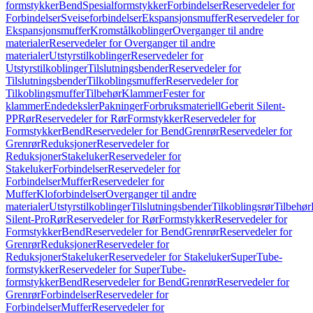
formstykker
Bend
Spesialformstykker
Forbindelser
Reservedeler for
Forbindelser
Sveiseforbindelser
Ekspansjonsmuffer
Reservedeler for
Ekspansjonsmuffer
Kromstålkoblinger
Overganger til andre
materialer
Reservedeler for Overganger til andre
materialer
Utstyrstilkoblinger
Reservedeler for
Utstyrstilkoblinger
Tilslutningsbender
Reservedeler for
Tilslutningsbender
Tilkoblingsmuffer
Reservedeler for
Tilkoblingsmuffer
Tilbehør
Klammer
Fester for
klammer
Endedeksler
Pakninger
Forbruksmateriell
Geberit Silent-
PP
Rør
Reservedeler for Rør
Formstykker
Reservedeler for
Formstykker
Bend
Reservedeler for Bend
Grenrør
Reservedeler for
Grenrør
Reduksjoner
Reservedeler for
Reduksjoner
Stakeluker
Reservedeler for
Stakeluker
Forbindelser
Reservedeler for
Forbindelser
Muffer
Reservedeler for
Muffer
Kloforbindelser
Overganger til andre
materialer
Utstyrstilkoblinger
Tilslutningsbender
Tilkoblingsrør
Tilbehør
Silent-Pro
Rør
Reservedeler for Rør
Formstykker
Reservedeler for
Formstykker
Bend
Reservedeler for Bend
Grenrør
Reservedeler for
Grenrør
Reduksjoner
Reservedeler for
Reduksjoner
Stakeluker
Reservedeler for Stakeluker
SuperTube-
formstykker
Reservedeler for SuperTube-
formstykker
Bend
Reservedeler for Bend
Grenrør
Reservedeler for
Grenrør
Forbindelser
Reservedeler for
Forbindelser
Muffer
Reservedeler for