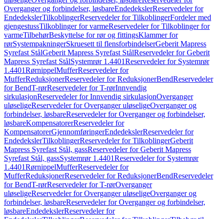
Overganger og forbindelser, løsbare
Endedeksler
Reservedeler for
Endedeksler
Tilkoblinger
Reservedeler for Tilkoblinger
Fordeler med
gjengestuss
Tilkoblinger for varme
Reservedeler for Tilkoblinger for
varme
Tilbehør
Beskyttelse for rør og fittings
Klammer for
rør
Systempakninger
Skruesett til flensforbindelser
Geberit Mapress
Syrefast Stål
Geberit Mapress Syrefast Stål
Reservedeler for Geberit
Mapress Syrefast Stål
Systemrør 1.4401
Reservedeler for Systemrør
1.4401
Rørnippel
Muffer
Reservedeler for
Muffer
Reduksjoner
Reservedeler for Reduksjoner
Bend
Reservedeler
for Bend
T-rør
Reservedeler for T-rør
Innvendig
sirkulasjon
Reservedeler for Innvendig sirkulasjon
Overganger
uløselige
Reservedeler for Overganger uløselige
Overganger og
forbindelser, løsbare
Reservedeler for Overganger og forbindelser,
løsbare
Kompensatorer
Reservedeler for
Kompensatorer
Gjennomføringer
Endedeksler
Reservedeler for
Endedeksler
Tilkoblinger
Reservedeler for Tilkoblinger
Geberit
Mapress Syrefast Stål, gass
Reservedeler for Geberit Mapress
Syrefast Stål, gass
Systemrør 1.4401
Reservedeler for Systemrør
1.4401
Rørnippel
Muffer
Reservedeler for
Muffer
Reduksjoner
Reservedeler for Reduksjoner
Bend
Reservedeler
for Bend
T-rør
Reservedeler for T-rør
Overganger
uløselige
Reservedeler for Overganger uløselige
Overganger og
forbindelser, løsbare
Reservedeler for Overganger og forbindelser,
løsbare
Endedeksler
Reservedeler for