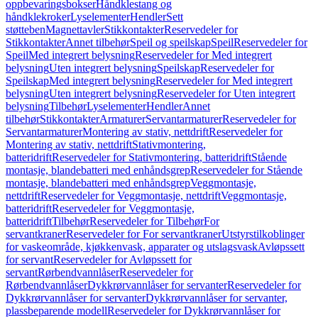
oppbevaringsbokser
Håndklestang og
håndklekroker
Lyselementer
Hendler
Sett
støtteben
Magnettavler
Stikkontakter
Reservedeler for
Stikkontakter
Annet tilbehør
Speil og speilskap
Speil
Reservedeler for
Speil
Med integrert belysning
Reservedeler for Med integrert
belysning
Uten integrert belysning
Speilskap
Reservedeler for
Speilskap
Med integrert belysning
Reservedeler for Med integrert
belysning
Uten integrert belysning
Reservedeler for Uten integrert
belysning
Tilbehør
Lyselementer
Hendler
Annet
tilbehør
Stikkontakter
Armaturer
Servantarmaturer
Reservedeler for
Servantarmaturer
Montering av stativ, nettdrift
Reservedeler for
Montering av stativ, nettdrift
Stativmontering,
batteridrift
Reservedeler for Stativmontering, batteridrift
Stående
montasje, blandebatteri med enhåndsgrep
Reservedeler for Stående
montasje, blandebatteri med enhåndsgrep
Veggmontasje,
nettdrift
Reservedeler for Veggmontasje, nettdrift
Veggmontasje,
batteridrift
Reservedeler for Veggmontasje,
batteridrift
Tilbehør
Reservedeler for Tilbehør
For
servantkraner
Reservedeler for For servantkraner
Utstyrstilkoblinger
for vaskeområde, kjøkkenvask, apparater og utslagsvask
Avløpssett
for servant
Reservedeler for Avløpssett for
servant
Rørbendvannlåser
Reservedeler for
Rørbendvannlåser
Dykkrørvannlåser for servanter
Reservedeler for
Dykkrørvannlåser for servanter
Dykkrørvannlåser for servanter,
plassbeparende modell
Reservedeler for Dykkrørvannlåser for