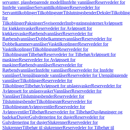
servanter, plassbeparende modell
Innfelte vannlåser
Reservedeler for
Innfelte vannlåser
Servanttilkoblinger
Reservedeler for
Servanttilkoblinger
Tilkoblingsrør
Tilslutningsbender
Deksler
Tilkobling
for
Tilkoblinger
Pakninger
Sveiseender
Innbyggingssisterner
Avløpssett
for kjøkkenvasker
Reservedeler for Avløpssett for
kjøkkenvasker
Rørbendvannlåser
Reservedeler for
Rørbendvannlåser
Dobbelkammervannlåser
Reservedeler for
Dobbelkammervannlåser
Vasktilkoplinger
Reservedeler for
Vasktilkoplinger
Tilkoblingsrør
Reservedeler for
Tilkoblingsrør
Tilbehør
Reservedeler for Tilbehør
Avløpssett for
maskiner
Reservedeler for Avløpssett for
maskiner
Rørbendvannlåser
Reservedeler for
Rørbendvannlåser
Innfelte vannlåser
Reservedeler for Innfelte
vannlåser
Utenpåliggende vannlåser
Reservedeler for Utenpåliggende
vannlåser
Tilkoblinger
Reservedeler for
Tilkoblinger
Tilbehør
Avløpssett for utslagsvasker
Reservedeler for
Avløpssett for utslagsvasker
Vannlåser
Reservedeler for
Vannlåser
Tilslutningsbender
Reservedeler for
Tilslutningsbender
Tilkoblingsrør
Reservedeler for
Tilkoblingsrør
Avløpsventiler
Reservedeler for
Avløpsventiler
Tilbehør
Reservedeler for Tilbehør
Dusjløsninger og
badekar
Dusjer
Gulvdrenering for dusjer
Reservedeler for
Gulvdrenering for dusjer
Slukrenner
Reservedeler for
Slukrenner
Tilbehør til slukrenner
Reservedeler for Tilbehør til