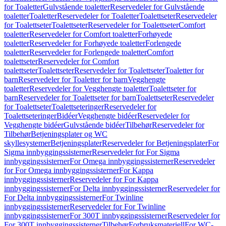
for Toaletter
Gulvstående toaletter
Reservedeler for Gulvstående
toaletter
Toaletter
Reservedeler for Toaletter
Toalettseter
Reservedeler
for Toalettseter
Toalettseter
Reservedeler for Toalettseter
Comfort
toaletter
Reservedeler for Comfort toaletter
Forhøyede
toaletter
Reservedeler for Forhøyede toaletter
Forlengede
toaletter
Reservedeler for Forlengede toaletter
Comfort
toalettseter
Reservedeler for Comfort
toalettseter
Toalettseter
Reservedeler for Toalettseter
Toaletter for
barn
Reservedeler for Toaletter for barn
Vegghengte
toaletter
Reservedeler for Vegghengte toaletter
Toalettseter for
barn
Reservedeler for Toalettseter for barn
Toalettseter
Reservedeler
for Toalettseter
Toalettseteringer
Reservedeler for
Toalettseteringer
Bidéer
Vegghengte bidéer
Reservedeler for
Vegghengte bidéer
Gulvstående bidéer
Tilbehør
Reservedeler for
Tilbehør
Betjeningsplater og WC
skyllesystemer
Betjeningsplater
Reservedeler for Betjeningsplater
For
Sigma innbyggingssisterner
Reservedeler for For Sigma
innbyggingssisterner
For Omega innbyggingssisterner
Reservedeler
for For Omega innbyggingssisterner
For Kappa
innbyggingssisterner
Reservedeler for For Kappa
innbyggingssisterner
For Delta innbyggingssisterner
Reservedeler for
For Delta innbyggingssisterner
For Twinline
innbyggingssisterner
Reservedeler for For Twinline
innbyggingssisterner
For 300T innbyggingssisterner
Reservedeler for
For 300T innbyggingssisterner
Tilbehør
Forbruksmateriell
For WC-