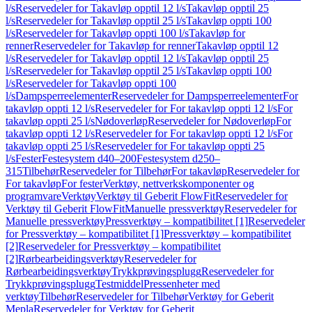
l/s
Reservedeler for Takavløp opptil 12 l/s
Takavløp opptil 25
l/s
Reservedeler for Takavløp opptil 25 l/s
Takavløp oppti 100
l/s
Reservedeler for Takavløp oppti 100 l/s
Takavløp for
renner
Reservedeler for Takavløp for renner
Takavløp opptil 12
l/s
Reservedeler for Takavløp opptil 12 l/s
Takavløp opptil 25
l/s
Reservedeler for Takavløp opptil 25 l/s
Takavløp oppti 100
l/s
Reservedeler for Takavløp oppti 100
l/s
Dampsperreelementer
Reservedeler for Dampsperreelementer
For
takavløp oppti 12 l/s
Reservedeler for For takavløp oppti 12 l/s
For
takavløp oppti 25 l/s
Nødoverløp
Reservedeler for Nødoverløp
For
takavløp oppti 12 l/s
Reservedeler for For takavløp oppti 12 l/s
For
takavløp oppti 25 l/s
Reservedeler for For takavløp oppti 25
l/s
Fester
Festesystem d40–200
Festesystem d250–
315
Tilbehør
Reservedeler for Tilbehør
For takavløp
Reservedeler for
For takavløp
For fester
Verktøy, nettverkskomponenter og
programvare
Verktøy
Verktøy til Geberit FlowFit
Reservedeler for
Verktøy til Geberit FlowFit
Manuelle pressverktøy
Reservedeler for
Manuelle pressverktøy
Pressverktøy – kompatibilitet [1]
Reservedeler
for Pressverktøy – kompatibilitet [1]
Pressverktøy – kompatibilitet
[2]
Reservedeler for Pressverktøy – kompatibilitet
[2]
Rørbearbeidingsverktøy
Reservedeler for
Rørbearbeidingsverktøy
Trykkprøvingsplugg
Reservedeler for
Trykkprøvingsplugg
Testmiddel
Pressenheter med
verktøy
Tilbehør
Reservedeler for Tilbehør
Verktøy for Geberit
Mepla
Reservedeler for Verktøy for Geberit