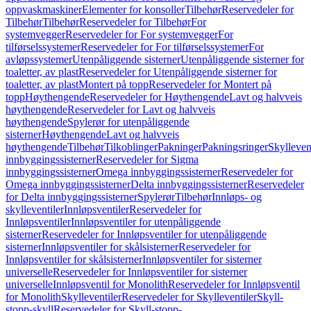
oppvaskmaskiner
Elementer for konsoller
Tilbehør
Reservedeler for
Tilbehør
Tilbehør
Reservedeler for Tilbehør
For
systemvegger
Reservedeler for For systemvegger
For
tilførselssystemer
Reservedeler for For tilførselssystemer
For
avløpssystemer
Utenpåliggende sisterner
Utenpåliggende sisterner for
toaletter, av plast
Reservedeler for Utenpåliggende sisterner for
toaletter, av plast
Montert på topp
Reservedeler for Montert på
topp
Høythengende
Reservedeler for Høythengende
Lavt og halvveis
høythengende
Reservedeler for Lavt og halvveis
høythengende
Spylerør for utenpåliggende
sisterner
Høythengende
Lavt og halvveis
høythengende
Tilbehør
Tilkoblinger
Pakninger
Pakningsringer
Skylleven
innbyggingssisterner
Reservedeler for Sigma
innbyggingssisterner
Omega innbyggingssisterner
Reservedeler for
Omega innbyggingssisterner
Delta innbyggingssisterner
Reservedeler
for Delta innbyggingssisterner
Spylerør
Tilbehør
Innløps- og
skylleventiler
Innløpsventiler
Reservedeler for
Innløpsventiler
Innløpsventiler for utenpåliggende
sisterner
Reservedeler for Innløpsventiler for utenpåliggende
sisterner
Innløpsventiler for skålsisterner
Reservedeler for
Innløpsventiler for skålsisterner
Innløpsventiler for sisterner
universelle
Reservedeler for Innløpsventiler for sisterner
universelle
Innløpsventil for Monolith
Reservedeler for Innløpsventil
for Monolith
Skylleventiler
Reservedeler for Skylleventiler
Skyll-
stopp-skyll
Reservedeler for Skyll-stopp-