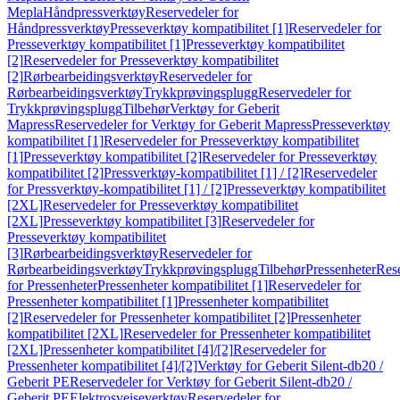
Mepla
Håndpressverktøy
Reservedeler for
Håndpressverktøy
Presseverktøy kompatibilitet [1]
Reservedeler for
Presseverktøy kompatibilitet [1]
Presseverktøy kompatibilitet
[2]
Reservedeler for Presseverktøy kompatibilitet
[2]
Rørbearbeidingsverktøy
Reservedeler for
Rørbearbeidingsverktøy
Trykkprøvingsplugg
Reservedeler for
Trykkprøvingsplugg
Tilbehør
Verktøy for Geberit
Mapress
Reservedeler for Verktøy for Geberit Mapress
Presseverktøy
kompatibilitet [1]
Reservedeler for Presseverktøy kompatibilitet
[1]
Presseverktøy kompatibilitet [2]
Reservedeler for Presseverktøy
kompatibilitet [2]
Pressverktøy-kompatibilitet [1] / [2]
Reservedeler
for Pressverktøy-kompatibilitet [1] / [2]
Presseverktøy kompatibilitet
[2XL]
Reservedeler for Presseverktøy kompatibilitet
[2XL]
Presseverktøy kompatibilitet [3]
Reservedeler for
Presseverktøy kompatibilitet
[3]
Rørbearbeidingsverktøy
Reservedeler for
Rørbearbeidingsverktøy
Trykkprøvingsplugg
Tilbehør
Pressenheter
Res
for Pressenheter
Pressenheter kompatibilitet [1]
Reservedeler for
Pressenheter kompatibilitet [1]
Pressenheter kompatibilitet
[2]
Reservedeler for Pressenheter kompatibilitet [2]
Pressenheter
kompatibilitet [2XL]
Reservedeler for Pressenheter kompatibilitet
[2XL]
Pressenheter kompatibilitet [4]/[2]
Reservedeler for
Pressenheter kompatibilitet [4]/[2]
Verktøy for Geberit Silent-db20 /
Geberit PE
Reservedeler for Verktøy for Geberit Silent-db20 /
Geberit PE
Elektrosveiseverktøy
Reservedeler for