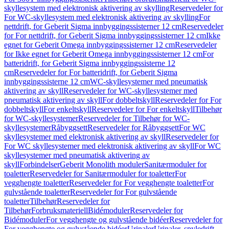
skyllesystem med elektronisk aktivering av skylling
Reservedeler for
For WC-skyllesystem med elektronisk aktivering av skylling
For
nettdrift, for Geberit Sigma innbyggingssisterner 12 cm
Reservedeler
for For nettdrift, for Geberit Sigma innbyggingssisterner 12 cm
Ikke
egnet for Geberit Omega innbyggingssisterner 12 cm
Reservedeler
for Ikke egnet for Geberit Omega innbyggingssisterner 12 cm
For
batteridrift, for Geberit Sigma innbyggingssisterne 12
cm
Reservedeler for For batteridrift, for Geberit Sigma
innbyggingssisterne 12 cm
WC-skyllesystemer med pneumatisk
aktivering av skyll
Reservedeler for WC-skyllesystemer med
pneumatisk aktivering av skyll
For dobbeltskyll
Reservedeler for For
dobbeltskyll
For enkeltskyll
Reservedeler for For enkeltskyll
Tilbehør
for WC-skyllesystemer
Reservedeler for Tilbehør for WC-
skyllesystemer
Råbyggsett
Reservedeler for Råbyggsett
For WC
skyllesystemer med elektronisk aktivering av skyll
Reservedeler for
For WC skyllesystemer med elektronisk aktivering av skyll
For WC
skyllesystemer med pneumatisk aktivering av
skyll
Forbindelser
Geberit Monolith moduler
Sanitærmoduler for
toaletter
Reservedeler for Sanitærmoduler for toaletter
For
vegghengte toaletter
Reservedeler for For vegghengte toaletter
For
gulvstående toaletter
Reservedeler for For gulvstående
toaletter
Tilbehør
Reservedeler for
Tilbehør
Forbruksmateriell
Bidémoduler
Reservedeler for
Bidémoduler
For vegghengte og gulvstående bidéer
Reservedeler for
For vegghengte og gulvstående bidéer
Urinaler
Urinaler, spyledrift,