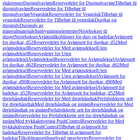
slukrenner
Dusjgulvavløp
Reservedeler for Dusjgulvavløp
Tilbehør til
dusjgulvavløp
Reservedeler for Tilbehør til
dusjgulvavløp
Veggsluk
Reservedeler for Veggsluk
Tilbehør til
veggsluk
Reservedeler for Tilbehør til veggsluk
Dusjkar og
dusjgulv
Dusjgulv av
mineralmateriale
Innbyggingselementer
Nisjebokser til
dusjer
Nisjebokser
Avløpstilkoblinger for dusj og badekar
Avløpsett
for dusjkar, d52
Reservedeler for Avløpsett for dusjkar, d52
Med
avløpsdeksel
Reservedeler for Med avløpsdeksel
Uten
avløpsdeksel
Reservedeler for Uten
avløpsdeksel
Avløpsdeksel
Reservedeler for Avløpsdeksel
Avløpssett
for dusjkar, d62
Reservedeler for Avløpssett for dusjkar, d62
Med
avløpsdeksel
Reservedeler for Med avløpsdeksel
Uten
avløpsdeksel
Reservedeler for Uten avløpsdeksel
Avløpssett for
dusjkar, d90
Reservedeler for Avløpssett for dusjkar, d90
Med
avløpsdeksel
Reservedeler for Med avløpsdeksel
Avløpssett for
badekar, d52
Reservedeler for Avløpssett for badekar, d52
Med
dreiehåndtak
Reservedeler for Med dreiehåndtak
Prefabrikkerte sett
for dreiehåndtak
Med dreiehåndtak og innløp
Reservedeler for Med
dreiehåndtak og innløp
Prefabrikkerte sett for dreiehåndtak og
innløp
Reservedeler for Prefabrikkerte sett for dreiehåndtak og
innløp
Med trykkaktivering PushControl
Reservedeler for Med
trykkaktivering PushControl
Tilbehør til avløpssett for
badekar
Reservedeler for Tilbehør til avløpssett for
badekar
Tilkoblingssett
Innebygd røravbryter
Reservedeler for