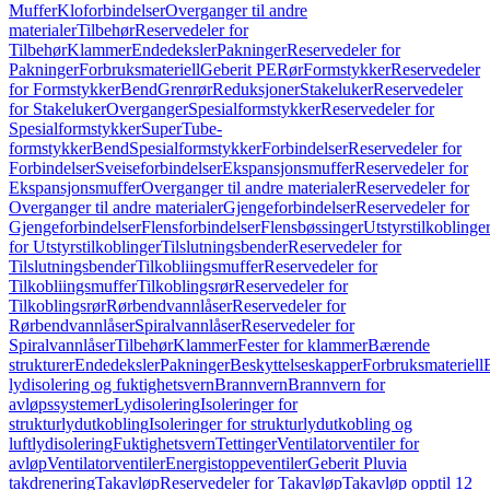
Muffer
Kloforbindelser
Overganger til andre
materialer
Tilbehør
Reservedeler for
Tilbehør
Klammer
Endedeksler
Pakninger
Reservedeler for
Pakninger
Forbruksmateriell
Geberit PE
Rør
Formstykker
Reservedeler
for Formstykker
Bend
Grenrør
Reduksjoner
Stakeluker
Reservedeler
for Stakeluker
Overganger
Spesialformstykker
Reservedeler for
Spesialformstykker
SuperTube-
formstykker
Bend
Spesialformstykker
Forbindelser
Reservedeler for
Forbindelser
Sveiseforbindelser
Ekspansjonsmuffer
Reservedeler for
Ekspansjonsmuffer
Overganger til andre materialer
Reservedeler for
Overganger til andre materialer
Gjengeforbindelser
Reservedeler for
Gjengeforbindelser
Flensforbindelser
Flensbøssinger
Utstyrstilkoblinge
for Utstyrstilkoblinger
Tilslutningsbender
Reservedeler for
Tilslutningsbender
Tilkobliingsmuffer
Reservedeler for
Tilkobliingsmuffer
Tilkoblingsrør
Reservedeler for
Tilkoblingsrør
Rørbendvannlåser
Reservedeler for
Rørbendvannlåser
Spiralvannlåser
Reservedeler for
Spiralvannlåser
Tilbehør
Klammer
Fester for klammer
Bærende
strukturer
Endedeksler
Pakninger
Beskyttelseskapper
Forbruksmateriell
lydisolering og fuktighetsvern
Brannvern
Brannvern for
avløpssystemer
Lydisolering
Isoleringer for
strukturlydutkobling
Isoleringer for strukturlydutkobling og
luftlydisolering
Fuktighetsvern
Tettinger
Ventilatorventiler for
avløp
Ventilatorventiler
Energistoppeventiler
Geberit Pluvia
takdrenering
Takavløp
Reservedeler for Takavløp
Takavløp opptil 12