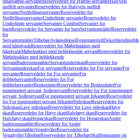
små
Hjørne-servanter
Reservedeler for Hjørne-servanter
Halvveis
nedfelt servanter
Reservedeler for Halvveis nedfelt
servanter
Nedfellingsservanter
Reservedeler for
Nedfellingsservanter
Underlimte servanter
Reservedeler for
Underlimte servanter
Servanter Comfort
Servanter for
barn
Reservedeler for Servanter for barn
Servantområder
Reservedeler
for
Servantområder
Tilbehør
Avløpsdeksel
Festemateriell
Dekorblending
Mø
med håndvask
Reservedeler for Møbelpakker med
håndvask
Møbelpakker med heldekkende servant
Reservedeler for
Møbelpakker med heldekkende
servant
Baderomsmøbler
Servantunderskap
Reservedeler for
Servantunderskap
For servanter
Reservedeler for For servanter
For
servanter
Reservedeler for For servanter
For
dobbelservanter
Reservedeler for For
dobbelservanter
Benkeplater
Reservedeler for Benkeplater
For
toppmontert servant, bolleservant
Reservedeler for For toppmontert
servant, bolleservant
For toppmontert servant firkantet
Reservedeler
for For toppmontert servant firkantet
Sideskap
Reservedeler for
Sideskap
Lave sideskap
Reservedeler for Lave sideskap
Høye
skap
Reservedeler for Høye skap
Halvhøyt skap
Reservedeler for
Halvhøyt skap
Hengeskap
Reservedeler for Hengeskap
Andre
baderomsmøbler
Reservedeler for Andre
baderomsmøbler
Vegghyller
Reservedeler for
Vegghyller
Tilbehør
Reservedeler for Tilbehør
Skuffeinnsatser og