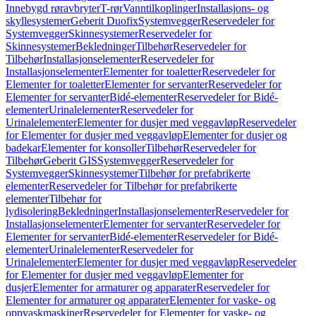
Innebygd røravbryter
T-rør
Vanntilkoplinger
Installasjons- og
skyllesystemer
Geberit Duofix
Systemvegger
Reservedeler for
Systemvegger
Skinnesystemer
Reservedeler for
Skinnesystemer
Bekledninger
Tilbehør
Reservedeler for
Tilbehør
Installasjonselementer
Reservedeler for
Installasjonselementer
Elementer for toaletter
Reservedeler for
Elementer for toaletter
Elementer for servanter
Reservedeler for
Elementer for servanter
Bidé-elementer
Reservedeler for Bidé-
elementer
Urinalelementer
Reservedeler for
Urinalelementer
Elementer for dusjer med veggavløp
Reservedeler
for Elementer for dusjer med veggavløp
Elementer for dusjer og
badekar
Elementer for konsoller
Tilbehør
Reservedeler for
Tilbehør
Geberit GIS
Systemvegger
Reservedeler for
Systemvegger
Skinnesystemer
Tilbehør for prefabrikerte
elementer
Reservedeler for Tilbehør for prefabrikerte
elementer
Tilbehør for
lydisolering
Bekledninger
Installasjonselementer
Reservedeler for
Installasjonselementer
Elementer for servanter
Reservedeler for
Elementer for servanter
Bidé-elementer
Reservedeler for Bidé-
elementer
Urinalelementer
Reservedeler for
Urinalelementer
Elementer for dusjer med veggavløp
Reservedeler
for Elementer for dusjer med veggavløp
Elementer for
dusjer
Elementer for armaturer og apparater
Reservedeler for
Elementer for armaturer og apparater
Elementer for vaske- og
oppvaskmaskiner
Reservedeler for Elementer for vaske- og