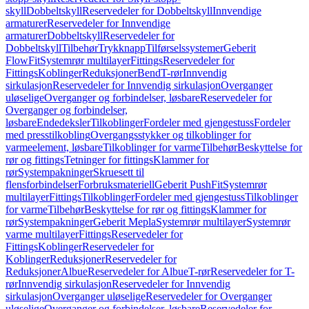
skyll
Dobbeltskyll
Reservedeler for Dobbeltskyll
Innvendige
armaturer
Reservedeler for Innvendige
armaturer
Dobbeltskyll
Reservedeler for
Dobbeltskyll
Tilbehør
Trykknapp
Tilførselssystemer
Geberit
FlowFit
Systemrør multilayer
Fittings
Reservedeler for
Fittings
Koblinger
Reduksjoner
Bend
T-rør
Innvendig
sirkulasjon
Reservedeler for Innvendig sirkulasjon
Overganger
uløselige
Overganger og forbindelser, løsbare
Reservedeler for
Overganger og forbindelser,
løsbare
Endedeksler
Tilkoblinger
Fordeler med gjengestuss
Fordeler
med presstilkobling
Overgangsstykker og tilkoblinger for
varmeelement, løsbare
Tilkoblinger for varme
Tilbehør
Beskyttelse for
rør og fittings
Tetninger for fittings
Klammer for
rør
Systempakninger
Skruesett til
flensforbindelser
Forbruksmateriell
Geberit PushFit
Systemrør
multilayer
Fittings
Tilkoblinger
Fordeler med gjengestuss
Tilkoblinger
for varme
Tilbehør
Beskyttelse for rør og fittings
Klammer for
rør
Systempakninger
Geberit Mepla
Systemrør multilayer
Systemrør
varme multilayer
Fittings
Reservedeler for
Fittings
Koblinger
Reservedeler for
Koblinger
Reduksjoner
Reservedeler for
Reduksjoner
Albue
Reservedeler for Albue
T-rør
Reservedeler for T-
rør
Innvendig sirkulasjon
Reservedeler for Innvendig
sirkulasjon
Overganger uløselige
Reservedeler for Overganger
uløselige
Overganger og forbindelser, løsbare
Reservedeler for