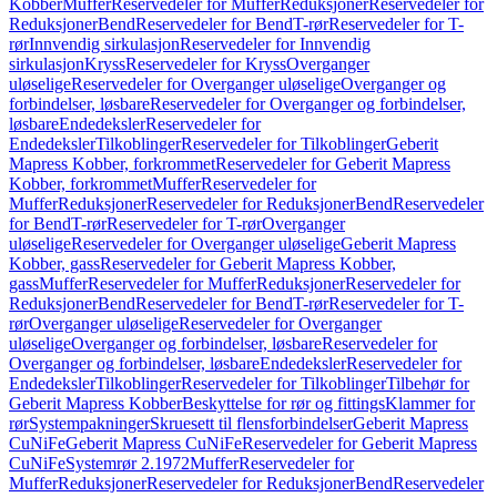
Kobber
Muffer
Reservedeler for Muffer
Reduksjoner
Reservedeler for
Reduksjoner
Bend
Reservedeler for Bend
T-rør
Reservedeler for T-
rør
Innvendig sirkulasjon
Reservedeler for Innvendig
sirkulasjon
Kryss
Reservedeler for Kryss
Overganger
uløselige
Reservedeler for Overganger uløselige
Overganger og
forbindelser, løsbare
Reservedeler for Overganger og forbindelser,
løsbare
Endedeksler
Reservedeler for
Endedeksler
Tilkoblinger
Reservedeler for Tilkoblinger
Geberit
Mapress Kobber, forkrommet
Reservedeler for Geberit Mapress
Kobber, forkrommet
Muffer
Reservedeler for
Muffer
Reduksjoner
Reservedeler for Reduksjoner
Bend
Reservedeler
for Bend
T-rør
Reservedeler for T-rør
Overganger
uløselige
Reservedeler for Overganger uløselige
Geberit Mapress
Kobber, gass
Reservedeler for Geberit Mapress Kobber,
gass
Muffer
Reservedeler for Muffer
Reduksjoner
Reservedeler for
Reduksjoner
Bend
Reservedeler for Bend
T-rør
Reservedeler for T-
rør
Overganger uløselige
Reservedeler for Overganger
uløselige
Overganger og forbindelser, løsbare
Reservedeler for
Overganger og forbindelser, løsbare
Endedeksler
Reservedeler for
Endedeksler
Tilkoblinger
Reservedeler for Tilkoblinger
Tilbehør for
Geberit Mapress Kobber
Beskyttelse for rør og fittings
Klammer for
rør
Systempakninger
Skruesett til flensforbindelser
Geberit Mapress
CuNiFe
Geberit Mapress CuNiFe
Reservedeler for Geberit Mapress
CuNiFe
Systemrør 2.1972
Muffer
Reservedeler for
Muffer
Reduksjoner
Reservedeler for Reduksjoner
Bend
Reservedeler