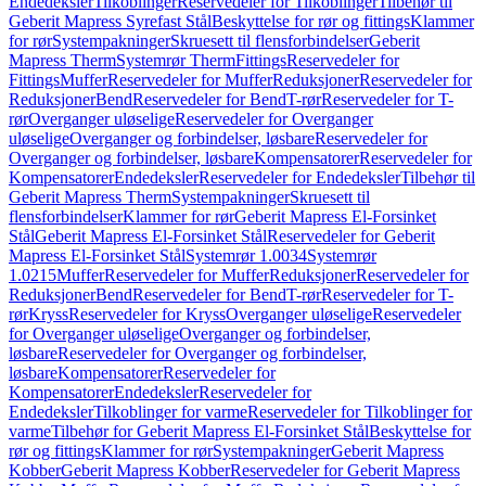
Endedeksler
Tilkoblinger
Reservedeler for Tilkoblinger
Tilbehør til
Geberit Mapress Syrefast Stål
Beskyttelse for rør og fittings
Klammer
for rør
Systempakninger
Skruesett til flensforbindelser
Geberit
Mapress Therm
Systemrør Therm
Fittings
Reservedeler for
Fittings
Muffer
Reservedeler for Muffer
Reduksjoner
Reservedeler for
Reduksjoner
Bend
Reservedeler for Bend
T-rør
Reservedeler for T-
rør
Overganger uløselige
Reservedeler for Overganger
uløselige
Overganger og forbindelser, løsbare
Reservedeler for
Overganger og forbindelser, løsbare
Kompensatorer
Reservedeler for
Kompensatorer
Endedeksler
Reservedeler for Endedeksler
Tilbehør til
Geberit Mapress Therm
Systempakninger
Skruesett til
flensforbindelser
Klammer for rør
Geberit Mapress El-Forsinket
Stål
Geberit Mapress El-Forsinket Stål
Reservedeler for Geberit
Mapress El-Forsinket Stål
Systemrør 1.0034
Systemrør
1.0215
Muffer
Reservedeler for Muffer
Reduksjoner
Reservedeler for
Reduksjoner
Bend
Reservedeler for Bend
T-rør
Reservedeler for T-
rør
Kryss
Reservedeler for Kryss
Overganger uløselige
Reservedeler
for Overganger uløselige
Overganger og forbindelser,
løsbare
Reservedeler for Overganger og forbindelser,
løsbare
Kompensatorer
Reservedeler for
Kompensatorer
Endedeksler
Reservedeler for
Endedeksler
Tilkoblinger for varme
Reservedeler for Tilkoblinger for
varme
Tilbehør for Geberit Mapress El-Forsinket Stål
Beskyttelse for
rør og fittings
Klammer for rør
Systempakninger
Geberit Mapress
Kobber
Geberit Mapress Kobber
Reservedeler for Geberit Mapress