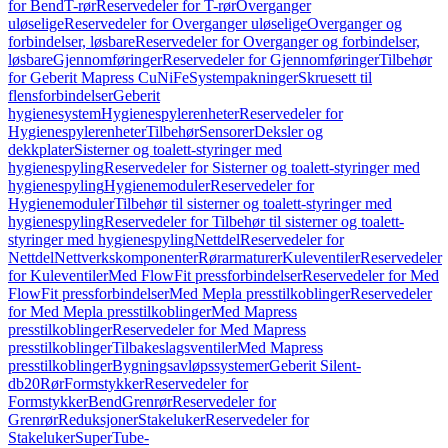
for Bend
T-rør
Reservedeler for T-rør
Overganger
uløselige
Reservedeler for Overganger uløselige
Overganger og
forbindelser, løsbare
Reservedeler for Overganger og forbindelser,
løsbare
Gjennomføringer
Reservedeler for Gjennomføringer
Tilbehør
for Geberit Mapress CuNiFe
Systempakninger
Skruesett til
flensforbindelser
Geberit
hygienesystem
Hygienespylerenheter
Reservedeler for
Hygienespylerenheter
Tilbehør
Sensorer
Deksler og
dekkplater
Sisterner og toalett-styringer med
hygienespyling
Reservedeler for Sisterner og toalett-styringer med
hygienespyling
Hygienemoduler
Reservedeler for
Hygienemoduler
Tilbehør til sisterner og toalett-styringer med
hygienespyling
Reservedeler for Tilbehør til sisterner og toalett-
styringer med hygienespyling
Nettdel
Reservedeler for
Nettdel
Nettverkskomponenter
Rørarmaturer
Kuleventiler
Reservedeler
for Kuleventiler
Med FlowFit pressforbindelser
Reservedeler for Med
FlowFit pressforbindelser
Med Mepla presstilkoblinger
Reservedeler
for Med Mepla presstilkoblinger
Med Mapress
presstilkoblinger
Reservedeler for Med Mapress
presstilkoblinger
Tilbakeslagsventiler
Med Mapress
presstilkoblinger
Bygningsavløpssystemer
Geberit Silent-
db20
Rør
Formstykker
Reservedeler for
Formstykker
Bend
Grenrør
Reservedeler for
Grenrør
Reduksjoner
Stakeluker
Reservedeler for
Stakeluker
SuperTube-