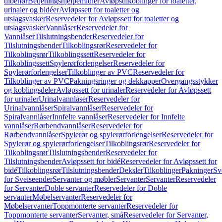
tilbehør
Betjeningshjelpemidler
Avløpstilkoblinger for toaletter,
urinaler og bidéer
Avløpssett for toaletter og
utslagsvasker
Reservedeler for Avløpssett for toaletter og
utslagsvasker
Vannlåser
Reservedeler for
Vannlåser
Tilslutningsbender
Reservedeler for
Tilslutningsbender
Tilkoblingsrør
Reservedeler for
Tilkoblingsrør
Tilkoblingssett
Reservedeler for
Tilkoblingssett
Spylerørforlengelser
Reservedeler for
Spylerørforlengelser
Tilkoblinger av PVC
Reservedeler for
Tilkoblinger av PVC
Pakningsringer og dekkapper
Overgangsstykker
og koblingsdeler
Avløpssett for urinaler
Reservedeler for Avløpssett
for urinaler
Urinalvannlåser
Reservedeler for
Urinalvannlåser
Spiralvannlåser
Reservedeler for
Spiralvannlåser
Innfelte vannlåser
Reservedeler for Innfelte
vannlåser
Rørbendvannlåser
Reservedeler for
Rørbendvannlåser
Spylerør og spylerørforlengelser
Reservedeler for
Spylerør og spylerørforlengelser
Tilkoblingsrør
Reservedeler for
Tilkoblingsrør
Tilslutningsbender
Reservedeler for
Tilslutningsbender
Avløpssett for bidé
Reservedeler for Avløpssett for
bidé
Tilkoblingsrør
Tilslutningsbender
Deksler
Tilkoblinger
Pakninger
Sv
for Sveiseender
Servanter og møbler
Servanter
Servanter
Reservedeler
for Servanter
Doble servanter
Reservedeler for Doble
servanter
Møbelservanter
Reservedeler for
Møbelservanter
Toppmonterte servanter
Reservedeler for
Toppmonterte servanter
Servanter, små
Reservedeler for Servanter,