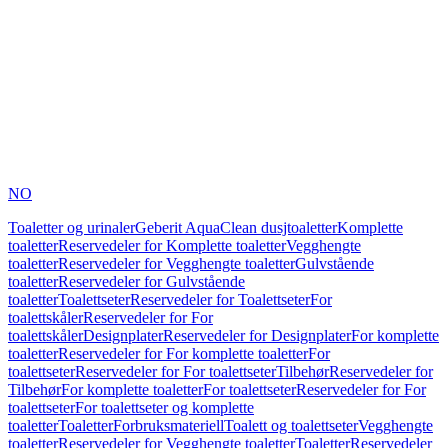
NO
Toaletter og urinaler
Geberit AquaClean dusjtoaletter
Komplette
toaletter
Reservedeler for Komplette toaletter
Vegghengte
toaletter
Reservedeler for Vegghengte toaletter
Gulvstående
toaletter
Reservedeler for Gulvstående
toaletter
Toalettseter
Reservedeler for Toalettseter
For
toalettskåler
Reservedeler for For
toalettskåler
Designplater
Reservedeler for Designplater
For komplette
toaletter
Reservedeler for For komplette toaletter
For
toalettseter
Reservedeler for For toalettseter
Tilbehør
Reservedeler for
Tilbehør
For komplette toaletter
For toalettseter
Reservedeler for For
toalettseter
For toalettseter og komplette
toaletter
Toaletter
Forbruksmateriell
Toalett og toalettseter
Vegghengte
toaletter
Reservedeler for Vegghengte toaletter
Toaletter
Reservedeler