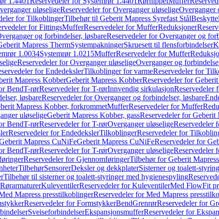
ør 1.4401
Reservedeler for Systemrør 1.4401
Rørnippel
Muffer
Reservede
verganger uløselige
Reservedeler for Overganger uløselige
Overganger o
eler for Tilkoblinger
Tilbehør til Geberit Mapress Syrefast Stål
Beskyttel
rvedeler for Fittings
Muffer
Reservedeler for Muffer
Reduksjoner
Reserv
verganger og forbindelser, løsbare
Reservedeler for Overganger og forb
 Geberit Mapress Therm
Systempakninger
Skruesett til flensforbindelser
K
emrør 1.0034
Systemrør 1.0215
Muffer
Reservedeler for Muffer
Reduksjo
selige
Reservedeler for Overganger uløselige
Overganger og forbindelser
servedeler for Endedeksler
Tilkoblinger for varme
Reservedeler for Tilk
berit Mapress Kobber
Geberit Mapress Kobber
Reservedeler for Geberi
for Bend
T-rør
Reservedeler for T-rør
Innvendig sirkulasjon
Reservedeler f
elser, løsbare
Reservedeler for Overganger og forbindelser, løsbare
Ende
eberit Mapress Kobber, forkrommet
Muffer
Reservedeler for Muffer
Redu
anger uløselige
Geberit Mapress Kobber, gass
Reservedeler for Geberit
for Bend
T-rør
Reservedeler for T-rør
Overganger uløselige
Reservedeler f
ler
Reservedeler for Endedeksler
Tilkoblinger
Reservedeler for Tilkoblin
Geberit Mapress CuNiFe
Geberit Mapress CuNiFe
Reservedeler for Ge
for Bend
T-rør
Reservedeler for T-rør
Overganger uløselige
Reservedeler f
øringer
Reservedeler for Gjennomføringer
Tilbehør for Geberit Mapre
nheter
Tilbehør
Sensorer
Deksler og dekkplater
Sisterner og toalett-styri
er
Tilbehør til sisterner og toalett-styringer med hygienespyling
Reservedel
Rørarmaturer
Kuleventiler
Reservedeler for Kuleventiler
Med FlowFit pr
Med Mapress presstilkoblinger
Reservedeler for Med Mapress presstilko
stykker
Reservedeler for Formstykker
Bend
Grenrør
Reservedeler for Gr
bindelser
Sveiseforbindelser
Ekspansjonsmuffer
Reservedeler for Ekspa