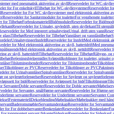
temer med pneumatisk aktivering av skyll
Reservedeler for WC-skylles
ler for For enkeltskyll
Tilbehør for WC-skyllesystemer
Reservedeler fo
l
Reservedeler for For WC skyllesystemer med elektronisk aktivering av
er
Reservedeler for Sanitærmoduler for toaletter
For vegghengte toaletter
r for Tilbehør
Forbruksmateriell
Bidémoduler
Reservedeler for Bidémod
kyllekant
Reservedeler for Urinaler, spyledrift, uten skyllekant
Til utenpål
Reservedeler for Med integrert urinalstyring
Urinal, drift uten vann
Reserv
v glass
Tilbehør
Reservedeler for Tilbehør
Vannlåser og vannlåstilbehør
S
ordeler
Urinalstyringer
Innfelt
Reservedeler for Innfelt
Med elektronisk akt
edeler for Med elektronisk aktivering av skyll, batteridrift
Med pneumati
enpåliggende
Med elektronisk aktivering av skyll, nettdrift
Reservedeler fo
ng av skyll, batteridrift
Tilbehør
Reservedeler for Tilbehør
Råbygg- og u
ilbehør
Betjeningshjelpemidler
Avløpstilkoblinger for toaletter, urinaler 
nnlåser
Tilslutningsbender
Reservedeler for Tilslutningsbender
Tilkobling
ser
Tilkoblinger av PVC
Reservedeler for Tilkoblinger av PVC
Paknings
edeler for Urinalvannlåser
Spiralvannlåser
Reservedeler for Spiralvannlå
ør og spylerørforlengelser
Reservedeler for Spylerør og spylerørforlenge
vløpssett for bidé
Reservedeler for Avløpssett for bidé
Tilkoblingsrør
Til
or Servanter
Doble servanter
Reservedeler for Doble servanter
Møbelserv
vedeler for Servanter, små
Hjørne-servanter
Reservedeler for Hjørne-ser
derlimte servanter
Reservedeler for Underlimte servanter
Servanter Com
eksel
Festemateriell
Dekorblending
Møbelpakker
Møbelpakker med hån
servant
Baderomsmøbler
Servantunderskap
Reservedeler for Servantund
er for For dobbelservanter
Benkeplater
Reservedeler for Benkeplater
For
 For toppmontert servant firkantet
Sideskap
Reservedeler for Sideskap
La