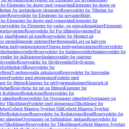
 for Elementer for dusjer med veggavløp
Elementer for dusjer og
lbehør for prefabrikerte elementer
Reservedeler for Tilbehør for
anter
Reservedeler for Elementer for servanter
Bidé-
 for Elementer for dusjer med veggavløp
Elementer for
eservedeler for Elementer for vaske- og oppvaskmaskiner
Elementer
førselssystemer
Reservedeler for For tilførselssystemer
For
av plast
Montert på topp
Reservedeler for Montert på
for utenpåliggende sisterner
Høythengende
Lavt og halvveis
Sigma innbyggingssisterner
Omega innbyggingssisterner
Reservedeler
tiler
Innløpsventiler
Reservedeler for Innløpsventiler
Innløpsventiler for
ntiler for skålsisterner
Innløpsventiler for sisterner
leventiler
Reservedeler for Skylleventiler
Skyll-stopp-
r
Dobbeltskyll
Reservedeler for
r
Bend
T-rør
Innvendig sirkulasjon
Reservedeler for Innvendig
inger
Fordeler med gjengestuss
Fordeler med
ger for fittings
Klammer for rør
Systempakninger
Skruesett til
lbehør
Beskyttelse for rør og fittings
Klammer for
or Koblinger
Reduksjoner
Reservedeler for
 uløselige
Reservedeler for Overganger uløselige
Overganger og
for Tilkoblinger
Fordeler med gjengestuss
Tilkoblinger for
delser
Geberit Mapress Syrefast Stål
Geberit Mapress Syrefast
ffer
Reduksjoner
Reservedeler for Reduksjoner
Bend
Reservedeler for
er uløselige
Overganger og forbindelser, løsbare
Reservedeler for
er
Tilkoblinger
Reservedeler for Tilkoblinger
Geberit Mapress Syrefast