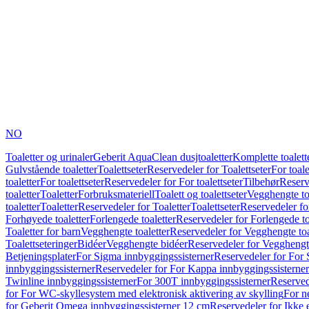
NO
Toaletter og urinaler
Geberit AquaClean dusjtoaletter
Komplette toalett
Gulvstående toaletter
Toalettseter
Reservedeler for Toalettseter
For toale
toaletter
For toalettseter
Reservedeler for For toalettseter
Tilbehør
Reserv
toaletter
Toaletter
Forbruksmateriell
Toalett og toalettseter
Vegghengte to
toaletter
Toaletter
Reservedeler for Toaletter
Toalettseter
Reservedeler for
Forhøyede toaletter
Forlengede toaletter
Reservedeler for Forlengede to
Toaletter for barn
Vegghengte toaletter
Reservedeler for Vegghengte toa
Toalettseteringer
Bidéer
Vegghengte bidéer
Reservedeler for Vegghengt
Betjeningsplater
For Sigma innbyggingssisterner
Reservedeler for For 
innbyggingssisterner
Reservedeler for For Kappa innbyggingssisterner
Twinline innbyggingssisterner
For 300T innbyggingssisterner
Reserved
for For WC-skyllesystem med elektronisk aktivering av skylling
For n
for Geberit Omega innbyggingssisterner 12 cm
Reservedeler for Ikke