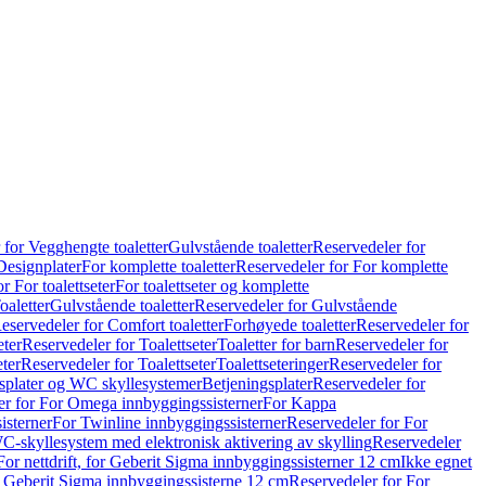
 for Vegghengte toaletter
Gulvstående toaletter
Reservedeler for
Designplater
For komplette toaletter
Reservedeler for For komplette
r For toalettseter
For toalettseter og komplette
oaletter
Gulvstående toaletter
Reservedeler for Gulvstående
eservedeler for Comfort toaletter
Forhøyede toaletter
Reservedeler for
eter
Reservedeler for Toalettseter
Toaletter for barn
Reservedeler for
eter
Reservedeler for Toalettseter
Toalettseteringer
Reservedeler for
splater og WC skyllesystemer
Betjeningsplater
Reservedeler for
er for For Omega innbyggingssisterner
For Kappa
isterner
For Twinline innbyggingssisterner
Reservedeler for For
C-skyllesystem med elektronisk aktivering av skylling
Reservedeler
For nettdrift, for Geberit Sigma innbyggingssisterner 12 cm
Ikke egnet
for Geberit Sigma innbyggingssisterne 12 cm
Reservedeler for For