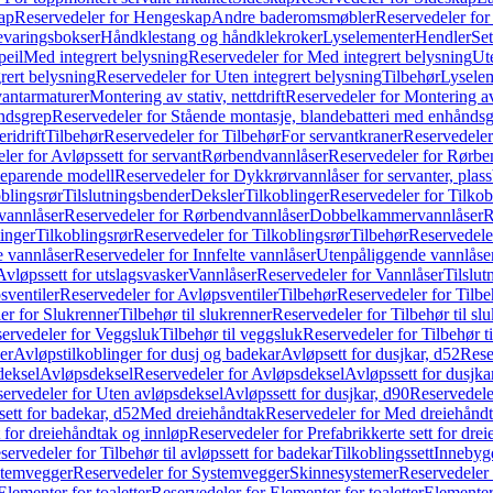
ap
Reservedeler for Hengeskap
Andre baderomsmøbler
Reservedeler fo
evaringsbokser
Håndklestang og håndklekroker
Lyselementer
Hendler
Set
peil
Med integrert belysning
Reservedeler for Med integrert belysning
Ute
rert belysning
Reservedeler for Uten integrert belysning
Tilbehør
Lysele
vantarmaturer
Montering av stativ, nettdrift
Reservedeler for Montering av s
åndsgrep
Reservedeler for Stående montasje, blandebatteri med enhånds
ridrift
Tilbehør
Reservedeler for Tilbehør
For servantkraner
Reservedeler
ler for Avløpssett for servant
Rørbendvannlåser
Reservedeler for Rørbe
beparende modell
Reservedeler for Dykkrørvannlåser for servanter, pla
blingsrør
Tilslutningsbender
Deksler
Tilkoblinger
Reservedeler for Tilkob
vannlåser
Reservedeler for Rørbendvannlåser
Dobbelkammervannlåser
R
linger
Tilkoblingsrør
Reservedeler for Tilkoblingsrør
Tilbehør
Reservedele
e vannlåser
Reservedeler for Innfelte vannlåser
Utenpåliggende vannlåse
Avløpssett for utslagsvasker
Vannlåser
Reservedeler for Vannlåser
Tilslu
sventiler
Reservedeler for Avløpsventiler
Tilbehør
Reservedeler for Tilbe
er for Slukrenner
Tilbehør til slukrenner
Reservedeler for Tilbehør til sl
ervedeler for Veggsluk
Tilbehør til veggsluk
Reservedeler for Tilbehør t
er
Avløpstilkoblinger for dusj og badekar
Avløpsett for dusjkar, d52
Rese
deksel
Avløpsdeksel
Reservedeler for Avløpsdeksel
Avløpssett for dusjka
ervedeler for Uten avløpsdeksel
Avløpssett for dusjkar, d90
Reservedeler
ett for badekar, d52
Med dreiehåndtak
Reservedeler for Med dreiehånd
t for dreiehåndtak og innløp
Reservedeler for Prefabrikkerte sett for dre
servedeler for Tilbehør til avløpssett for badekar
Tilkoblingssett
Innebygd
temvegger
Reservedeler for Systemvegger
Skinnesystemer
Reservedeler
Elementer for toaletter
Reservedeler for Elementer for toaletter
Elementer