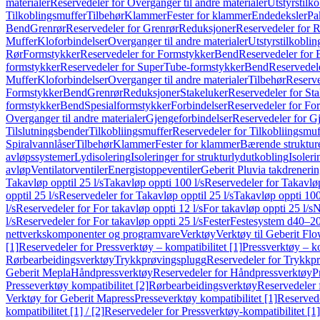
materialer
Reservedeler for Overganger til andre materialer
Utstyrstilko
Tilkoblingsmuffer
Tilbehør
Klammer
Fester for klammer
Endedeksler
Pa
Bend
Grenrør
Reservedeler for Grenrør
Reduksjoner
Reservedeler for 
Muffer
Kloforbindelser
Overganger til andre materialer
Utstyrstilkoblin
Rør
Formstykker
Reservedeler for Formstykker
Bend
Reservedeler for
formstykker
Reservedeler for SuperTube-formstykker
Bend
Reservedel
Muffer
Kloforbindelser
Overganger til andre materialer
Tilbehør
Reserve
Formstykker
Bend
Grenrør
Reduksjoner
Stakeluker
Reservedeler for St
formstykker
Bend
Spesialformstykker
Forbindelser
Reservedeler for For
Overganger til andre materialer
Gjengeforbindelser
Reservedeler for G
Tilslutningsbender
Tilkobliingsmuffer
Reservedeler for Tilkobliingsmuf
Spiralvannlåser
Tilbehør
Klammer
Fester for klammer
Bærende struktur
avløpssystemer
Lydisolering
Isoleringer for strukturlydutkobling
Isoleri
avløp
Ventilatorventiler
Energistoppeventiler
Geberit Pluvia takdreneri
Takavløp opptil 25 l/s
Takavløp oppti 100 l/s
Reservedeler for Takavløp
opptil 25 l/s
Reservedeler for Takavløp opptil 25 l/s
Takavløp oppti 100
l/s
Reservedeler for For takavløp oppti 12 l/s
For takavløp oppti 25 l/s
N
l/s
Reservedeler for For takavløp oppti 25 l/s
Fester
Festesystem d40–2
nettverkskomponenter og programvare
Verktøy
Verktøy til Geberit Flo
[1]
Reservedeler for Pressverktøy – kompatibilitet [1]
Pressverktøy – ko
Rørbearbeidingsverktøy
Trykkprøvingsplugg
Reservedeler for Trykkp
Geberit Mepla
Håndpressverktøy
Reservedeler for Håndpressverktøy
P
Presseverktøy kompatibilitet [2]
Rørbearbeidingsverktøy
Reservedeler 
Verktøy for Geberit Mapress
Presseverktøy kompatibilitet [1]
Reservede
kompatibilitet [1] / [2]
Reservedeler for Pressverktøy-kompatibilitet [1] 