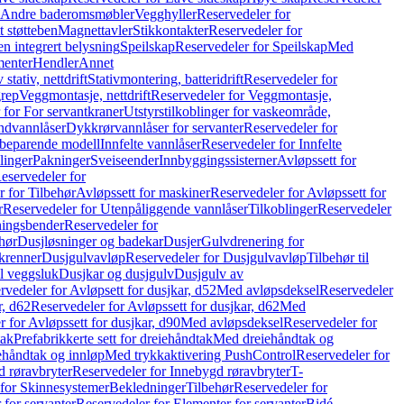
r Andre baderomsmøbler
Vegghyller
Reservedeler for
t støtteben
Magnettavler
Stikkontakter
Reservedeler for
n integrert belysning
Speilskap
Reservedeler for Speilskap
Med
menter
Hendler
Annet
tativ, nettdrift
Stativmontering, batteridrift
Reservedeler for
grep
Veggmontasje, nettdrift
Reservedeler for Veggmontasje,
 for For servantkraner
Utstyrstilkoblinger for vaskeområde,
ndvannlåser
Dykkrørvannlåser for servanter
Reservedeler for
ssbeparende modell
Innfelte vannlåser
Reservedeler for Innfelte
linger
Pakninger
Sveiseender
Innbyggingssisterner
Avløpssett for
eservedeler for
r for Tilbehør
Avløpssett for maskiner
Reservedeler for Avløpssett for
r
Reservedeler for Utenpåliggende vannlåser
Tilkoblinger
Reservedeler
tningsbender
Reservedeler for
hør
Dusjløsninger og badekar
Dusjer
Gulvdrenering for
ukrenner
Dusjgulvavløp
Reservedeler for Dusjgulvavløp
Tilbehør til
il veggsluk
Dusjkar og dusjgulv
Dusjgulv av
rvedeler for Avløpsett for dusjkar, d52
Med avløpsdeksel
Reservedeler
r, d62
Reservedeler for Avløpssett for dusjkar, d62
Med
 for Avløpssett for dusjkar, d90
Med avløpsdeksel
Reservedeler for
tak
Prefabrikkerte sett for dreiehåndtak
Med dreiehåndtak og
iehåndtak og innløp
Med trykkaktivering PushControl
Reservedeler for
 røravbryter
Reservedeler for Innebygd røravbryter
T-
 for Skinnesystemer
Bekledninger
Tilbehør
Reservedeler for
 for servanter
Reservedeler for Elementer for servanter
Bidé-