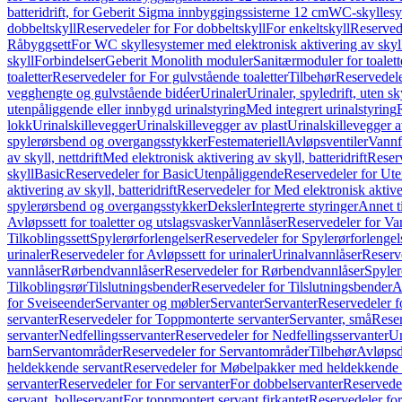
batteridrift, for Geberit Sigma innbyggingssisterne 12 cm
WC-skyllesys
dobbeltskyll
Reservedeler for For dobbeltskyll
For enkeltskyll
Reservede
Råbyggsett
For WC skyllesystemer med elektronisk aktivering av skyl
skyll
Forbindelser
Geberit Monolith moduler
Sanitærmoduler for toalett
toaletter
Reservedeler for For gulvstående toaletter
Tilbehør
Reservedele
vegghengte og gulvstående bidéer
Urinaler
Urinaler, spyledrift, uten s
utenpåliggende eller innbygd urinalstyring
Med integrert urinalstyring
lokk
Urinalskillevegger
Urinalskillevegger av plast
Urinalskillevegger a
spylerørsbend og overgangsstykker
Festemateriell
Avløpsventiler
Vannf
av skyll, nettdrift
Med elektronisk aktivering av skyll, batteridrift
Reserv
skyll
Basic
Reservedeler for Basic
Utenpåliggende
Reservedeler for Ut
aktivering av skyll, batteridrift
Reservedeler for Med elektronisk aktiveri
spylerørsbend og overgangsstykker
Deksler
Integrerte styringer
Annet t
Avløpssett for toaletter og utslagsvasker
Vannlåser
Reservedeler for Va
Tilkoblingssett
Spylerørforlengelser
Reservedeler for Spylerørforlengel
urinaler
Reservedeler for Avløpssett for urinaler
Urinalvannlåser
Reserv
vannlåser
Rørbendvannlåser
Reservedeler for Rørbendvannlåser
Spyler
Tilkoblingsrør
Tilslutningsbender
Reservedeler for Tilslutningsbender
A
for Sveiseender
Servanter og møbler
Servanter
Servanter
Reservedeler f
servanter
Reservedeler for Toppmonterte servanter
Servanter, små
Reser
servanter
Nedfellingsservanter
Reservedeler for Nedfellingsservanter
Un
barn
Servantområder
Reservedeler for Servantområder
Tilbehør
Avløpsd
heldekkende servant
Reservedeler for Møbelpakker med heldekkende 
servanter
Reservedeler for For servanter
For dobbelservanter
Reservedel
servant, bolleservant
For toppmontert servant firkantet
Reservedeler for