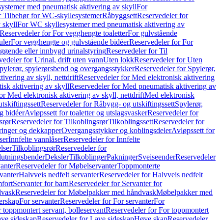
ystemer med pneumatisk aktivering av skyll
For
r Tilbehør for WC-skyllesystemer
Råbyggsett
Reservedeler for
 skyll
For WC skyllesystemer med pneumatisk aktivering av
Reservedeler for For vegghengte toaletter
For gulvstående
uler
For vegghengte og gulvstående bidéer
Reservedeler for For
iggende eller innbygd urinalstyring
Reservedeler for Til
edeler for Urinal, drift uten vann
Uten lokk
Reservedeler for Uten
pylerør, spylerørsbend og overgangsstykker
Reservedeler for Spylerør,
ivering av skyll, nettdrift
Reservedeler for Med elektronisk aktivering
sk aktivering av skyll
Reservedeler for Med pneumatisk aktivering av
r Med elektronisk aktivering av skyll, nettdrift
Med elektronisk
tskiftingssett
Reservedeler for Råbygg- og utskiftingssett
Spylerør,
og bidéer
Avløpssett for toaletter og utslagsvasker
Reservedeler for
srør
Reservedeler for Tilkoblingsrør
Tilkoblingssett
Reservedeler for
ringer og dekkapper
Overgangsstykker og koblingsdeler
Avløpssett for
ser
Innfelte vannlåser
Reservedeler for Innfelte
lser
Tilkoblingsrør
Reservedeler for
slutningsbender
Deksler
Tilkoblinger
Pakninger
Sveiseender
Reservedeler
anter
Reservedeler for Møbelservanter
Toppmonterte
vanter
Halvveis nedfelt servanter
Reservedeler for Halvveis nedfelt
fort
Servanter for barn
Reservedeler for Servanter for
dvask
Reservedeler for Møbelpakker med håndvask
Møbelpakker med
erskap
For servanter
Reservedeler for For servanter
For
 toppmontert servant, bolleservant
Reservedeler for For toppmontert
ve sideskap
Reservedeler for Lave sideskap
Høye skap
Reservedeler