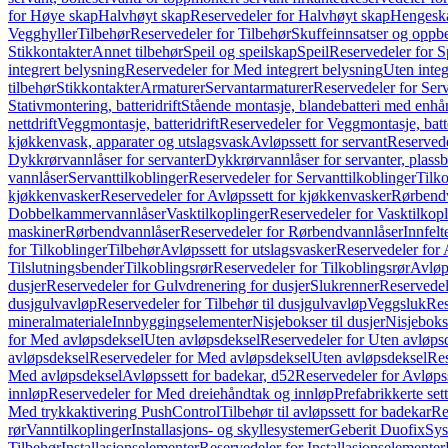
for Høye skap
Halvhøyt skap
Reservedeler for Halvhøyt skap
Hengesk
Vegghyller
Tilbehør
Reservedeler for Tilbehør
Skuffeinnsatser og oppb
Stikkontakter
Annet tilbehør
Speil og speilskap
Speil
Reservedeler for S
integrert belysning
Reservedeler for Med integrert belysning
Uten integ
tilbehør
Stikkontakter
Armaturer
Servantarmaturer
Reservedeler for Ser
Stativmontering, batteridrift
Stående montasje, blandebatteri med enh
nettdrift
Veggmontasje, batteridrift
Reservedeler for Veggmontasje, batte
kjøkkenvask, apparater og utslagsvask
Avløpssett for servant
Reservede
Dykkrørvannlåser for servanter
Dykkrørvannlåser for servanter, plass
vannlåser
Servanttilkoblinger
Reservedeler for Servanttilkoblinger
Tilko
kjøkkenvasker
Reservedeler for Avløpssett for kjøkkenvasker
Rørbend
Dobbelkammervannlåser
Vasktilkoplinger
Reservedeler for Vasktilkop
maskiner
Rørbendvannlåser
Reservedeler for Rørbendvannlåser
Innfelt
for Tilkoblinger
Tilbehør
Avløpssett for utslagsvasker
Reservedeler for 
Tilslutningsbender
Tilkoblingsrør
Reservedeler for Tilkoblingsrør
Avløp
dusjer
Reservedeler for Gulvdrenering for dusjer
Slukrenner
Reservedel
dusjgulvavløp
Reservedeler for Tilbehør til dusjgulvavløp
Veggsluk
Res
mineralmateriale
Innbyggingselementer
Nisjebokser til dusjer
Nisjeboks
for Med avløpsdeksel
Uten avløpsdeksel
Reservedeler for Uten avløps
avløpsdeksel
Reservedeler for Med avløpsdeksel
Uten avløpsdeksel
Res
Med avløpsdeksel
Avløpssett for badekar, d52
Reservedeler for Avløpss
innløp
Reservedeler for Med dreiehåndtak og innløp
Prefabrikkerte set
Med trykkaktivering PushControl
Tilbehør til avløpssett for badekar
Re
rør
Vanntilkoplinger
Installasjons- og skyllesystemer
Geberit Duofix
Sys
Tilbehør
Installasjonselementer
Reservedeler for Installasjonselementer