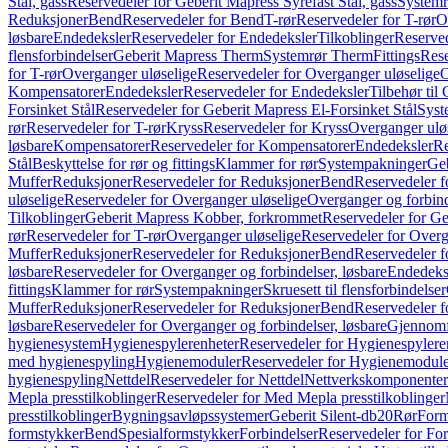
Stål, gass
Reservedeler for Geberit Mapress Syrefast Stål, gass
Systemr
Reduksjoner
Bend
Reservedeler for Bend
T-rør
Reservedeler for T-rør
O
løsbare
Endedeksler
Reservedeler for Endedeksler
Tilkoblinger
Reserved
flensforbindelser
Geberit Mapress Therm
Systemrør Therm
Fittings
Rese
for T-rør
Overganger uløselige
Reservedeler for Overganger uløselige
O
Kompensatorer
Endedeksler
Reservedeler for Endedeksler
Tilbehør til
Forsinket Stål
Reservedeler for Geberit Mapress El-Forsinket Stål
Syst
rør
Reservedeler for T-rør
Kryss
Reservedeler for Kryss
Overganger ulø
løsbare
Kompensatorer
Reservedeler for Kompensatorer
Endedeksler
Re
Stål
Beskyttelse for rør og fittings
Klammer for rør
Systempakninger
Ge
Muffer
Reduksjoner
Reservedeler for Reduksjoner
Bend
Reservedeler 
uløselige
Reservedeler for Overganger uløselige
Overganger og forbind
Tilkoblinger
Geberit Mapress Kobber, forkrommet
Reservedeler for G
rør
Reservedeler for T-rør
Overganger uløselige
Reservedeler for Overg
Muffer
Reduksjoner
Reservedeler for Reduksjoner
Bend
Reservedeler 
løsbare
Reservedeler for Overganger og forbindelser, løsbare
Endedeks
fittings
Klammer for rør
Systempakninger
Skruesett til flensforbindelser
Muffer
Reduksjoner
Reservedeler for Reduksjoner
Bend
Reservedeler 
løsbare
Reservedeler for Overganger og forbindelser, løsbare
Gjennomf
hygienesystem
Hygienespylerenheter
Reservedeler for Hygienespylere
med hygienespyling
Hygienemoduler
Reservedeler for Hygienemodul
hygienespyling
Nettdel
Reservedeler for Nettdel
Nettverkskomponenter
Mepla presstilkoblinger
Reservedeler for Med Mepla presstilkoblinger
presstilkoblinger
Bygningsavløpssystemer
Geberit Silent-db20
Rør
Form
formstykker
Bend
Spesialformstykker
Forbindelser
Reservedeler for For