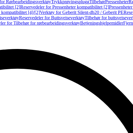
for Rørbearbeidingsverktøy
Trykkprøvingsplugg
Tilbehør
Pressenheter
Re
ibilitet [2]
Reservedeler for Pressenheter kompatibilitet [2]
Pressenheter
kompatibilitet [4]/[2]
Verktøy for Geberit Silent-db20 / Geberit PE
Reser
iseverktøy
Reservedeler for Buttsveiseverktøy
Tilbehør for buttsveiseve
ler for Tilbehør for rørbearbeidingsverktøy
Betjeningshjelpemidler
Fjern