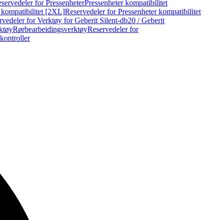
servedeler for Pressenheter
Pressenheter kompatibilitet
 kompatibilitet [2XL]
Reservedeler for Pressenheter kompatibilitet
vedeler for Verktøy for Geberit Silent-db20 / Geberit
rktøy
Rørbearbeidingsverktøy
Reservedeler for
kontroller