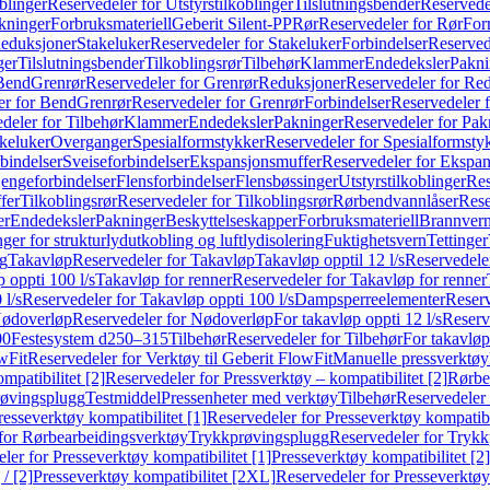
blinger
Reservedeler for Utstyrstilkoblinger
Tilslutningsbender
Reservedel
kninger
Forbruksmateriell
Geberit Silent-PP
Rør
Reservedeler for Rør
For
Reduksjoner
Stakeluker
Reservedeler for Stakeluker
Forbindelser
Reserved
ger
Tilslutningsbender
Tilkoblingsrør
Tilbehør
Klammer
Endedeksler
Pakni
 Bend
Grenrør
Reservedeler for Grenrør
Reduksjoner
Reservedeler for Re
er for Bend
Grenrør
Reservedeler for Grenrør
Forbindelser
Reservedeler f
deler for Tilbehør
Klammer
Endedeksler
Pakninger
Reservedeler for Pak
akeluker
Overganger
Spesialformstykker
Reservedeler for Spesialformsty
bindelser
Sveiseforbindelser
Ekspansjonsmuffer
Reservedeler for Ekspa
jengeforbindelser
Flensforbindelser
Flensbøssinger
Utstyrstilkoblinger
Res
fer
Tilkoblingsrør
Reservedeler for Tilkoblingsrør
Rørbendvannlåser
Rese
er
Endedeksler
Pakninger
Beskyttelseskapper
Forbruksmateriell
Brannvern,
nger for strukturlydutkobling og luftlydisolering
Fuktighetsvern
Tettinger
ng
Takavløp
Reservedeler for Takavløp
Takavløp opptil 12 l/s
Reservedeler
 oppti 100 l/s
Takavløp for renner
Reservedeler for Takavløp for renner
 l/s
Reservedeler for Takavløp oppti 100 l/s
Dampsperreelementer
Reserv
ødoverløp
Reservedeler for Nødoverløp
For takavløp oppti 12 l/s
Reserve
00
Festesystem d250–315
Tilbehør
Reservedeler for Tilbehør
For takavløp
wFit
Reservedeler for Verktøy til Geberit FlowFit
Manuelle pressverktøy
mpatibilitet [2]
Reservedeler for Pressverktøy – kompatibilitet [2]
Rørbe
røvingsplugg
Testmiddel
Pressenheter med verktøy
Tilbehør
Reservedeler 
resseverktøy kompatibilitet [1]
Reservedeler for Presseverktøy kompatibil
for Rørbearbeidingsverktøy
Trykkprøvingsplugg
Reservedeler for Tryk
ler for Presseverktøy kompatibilitet [1]
Presseverktøy kompatibilitet [2]
/ [2]
Presseverktøy kompatibilitet [2XL]
Reservedeler for Presseverktøy