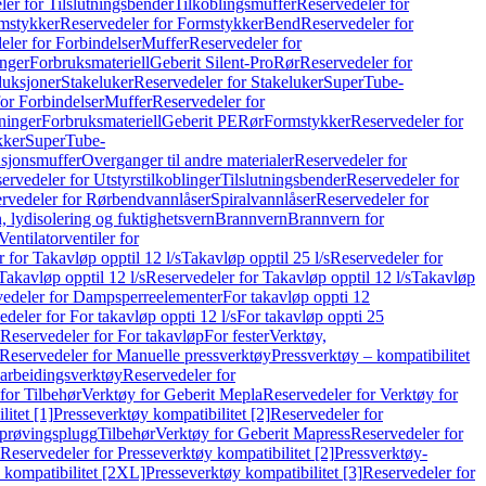
er for Tilslutningsbender
Tilkoblingsmuffer
Reservedeler for
mstykker
Reservedeler for Formstykker
Bend
Reservedeler for
eler for Forbindelser
Muffer
Reservedeler for
nger
Forbruksmateriell
Geberit Silent-Pro
Rør
Reservedeler for
duksjoner
Stakeluker
Reservedeler for Stakeluker
SuperTube-
or Forbindelser
Muffer
Reservedeler for
ninger
Forbruksmateriell
Geberit PE
Rør
Formstykker
Reservedeler for
kker
SuperTube-
nsjonsmuffer
Overganger til andre materialer
Reservedeler for
ervedeler for Utstyrstilkoblinger
Tilslutningsbender
Reservedeler for
rvedeler for Rørbendvannlåser
Spiralvannlåser
Reservedeler for
 lydisolering og fuktighetsvern
Brannvern
Brannvern for
Ventilatorventiler for
 for Takavløp opptil 12 l/s
Takavløp opptil 25 l/s
Reservedeler for
Takavløp opptil 12 l/s
Reservedeler for Takavløp opptil 12 l/s
Takavløp
edeler for Dampsperreelementer
For takavløp oppti 12
deler for For takavløp oppti 12 l/s
For takavløp oppti 25
Reservedeler for For takavløp
For fester
Verktøy,
Reservedeler for Manuelle pressverktøy
Pressverktøy – kompatibilitet
arbeidingsverktøy
Reservedeler for
for Tilbehør
Verktøy for Geberit Mepla
Reservedeler for Verktøy for
itet [1]
Presseverktøy kompatibilitet [2]
Reservedeler for
kprøvingsplugg
Tilbehør
Verktøy for Geberit Mapress
Reservedeler for
Reservedeler for Presseverktøy kompatibilitet [2]
Pressverktøy-
 kompatibilitet [2XL]
Presseverktøy kompatibilitet [3]
Reservedeler for