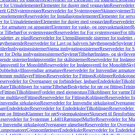
r for Urinalelementer
Elementer for dusjer med veggavløp
Reservedeler
rit GIS
Systemvegger
Reservedeler for Systemvegger
Skinnesystemer
Ti
jonselementer
Reservedeler for Installasjonselementer
Elementer for serv
r for Urinalelementer
Elementer for dusjer med veggavløp
Reservedeler
 for armaturer og apparater
Elementer for vaske- og oppvaskmaskiner
R
or Tilbehør
For systemvegger
Reservedeler for For systemvegger
For til
aletter, av plast
Reservedeler for Utenpåliggende sisterner for toaletter, 
høythengende
Reservedeler for Lavt og halvveis høythengende
Spylerør 
tiler
Innbyggingssisterner
Sigma innbyggingssisterner
Reservedeler for 
er for Delta innbyggingssisterner
Spylerør
Tilbehør
Innløps- og skylleven
gende sisterner
Innløpsventiler for skålsisterner
Reservedeler for Innløpsve
løpsventil for Monolith
Reservedeler for Innløpsventil for Monolith
Skyl
Dobbeltskyll
Innvendige armaturer
Reservedeler for Innvendige armature
temrør multilayer
Fittings
Reservedeler for Fittings
Koblinger
Reduksjone
eservedeler for Overganger og forbindelser, løsbare
Endedeksler
Tilkobl
sbare
Tilkoblinger for varme
Tilbehør
Beskyttelse for rør og fittings
Tetnin
r
Fittings
Tilkoblinger
Fordeler med gjengestuss
Tilkoblinger for varme
Ti
me multilayer
Fittings
Reservedeler for Fittings
Koblinger
Reservedeler f
Innvendig sirkulasjon
Reservedeler for Innvendig sirkulasjon
Overganger
bare
Endedeksler
Reservedeler for Endedeksler
Tilkoblinger
Reservedeler 
rør og fittings
Klammer for rør
Systempakninger
Skruesett til flensforbin
eservedeler for Systemrør 1.4401
Rørnippel
Muffer
Reservedeler for Mu
r Innvendig sirkulasjon
Overganger uløselige
Reservedeler for Overgang
Kompensatorer
Gjennomføringer
Endedeksler
Reservedeler for Endedeksl