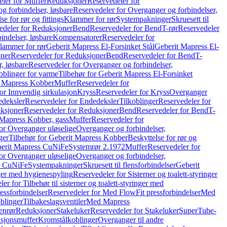
ler for Muffer
Reduksjoner
Reservedeler for
g forbindelser, løsbare
Reservedeler for Overganger og forbindelser,
se for rør og fittings
Klammer for rør
Systempakninger
Skruesett til
edeler for Reduksjoner
Bend
Reservedeler for Bend
T-rør
Reservedeler
indelser, løsbare
Kompensatorer
Reservedeler for
lammer for rør
Geberit Mapress El-Forsinket Stål
Geberit Mapress El-
ner
Reservedeler for Reduksjoner
Bend
Reservedeler for Bend
T-
, løsbare
Reservedeler for Overganger og forbindelser,
oblinger for varme
Tilbehør for Geberit Mapress El-Forsinket
t Mapress Kobber
Muffer
Reservedeler for
or Innvendig sirkulasjon
Kryss
Reservedeler for Kryss
Overganger
deksler
Reservedeler for Endedeksler
Tilkoblinger
Reservedeler for
ksjoner
Reservedeler for Reduksjoner
Bend
Reservedeler for Bend
T-
 Mapress Kobber, gass
Muffer
Reservedeler for
or Overganger uløselige
Overganger og forbindelser,
ger
Tilbehør for Geberit Mapress Kobber
Beskyttelse for rør og
berit Mapress CuNiFe
Systemrør 2.1972
Muffer
Reservedeler for
or Overganger uløselige
Overganger og forbindelser,
ss CuNiFe
Systempakninger
Skruesett til flensforbindelser
Geberit
nger med hygienespyling
Reservedeler for Sisterner og toalett-styringer
er for Tilbehør til sisterner og toalett-styringer med
essforbindelser
Reservedeler for Med FlowFit pressforbindelser
Med
blinger
Tilbakeslagsventiler
Med Mapress
enrør
Reduksjoner
Stakeluker
Reservedeler for Stakeluker
SuperTube-
nsjonsmuffer
Kromstålkoblinger
Overganger til andre