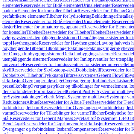
elementer
Reservedeler for Bidé-elementer
Urinalelementer
Reservedele
badekar
Elementer for konsoller
Tilbehør
Reservedeler for Tilbehør
Gebe
prefabrikerte elementer
Tilbehør for lydisolering
Bekledninger
Installas
elementer
Reservedeler for Bidé-elementer
Urinalelementer
Reservedele
dusjer
Elementer for armaturer og apparater
Reservedeler for Elementer
for konsoller
Tilbehør
Reservedeler for Tilbehør
Tilbehør
Reservedeler f
avløpssystemer
Utenpåliggende sisterner
Utenpåliggende sisterner for to
topp
Høythengende
Reservedeler for Høythengende
Lavt og halvveis 
høythengende
Tilbehør
Tilkoblinger
Pakninger
Pakningsringer
Skylleven
for Omega innbyggingssisterner
Delta innbyggingssisterner
Reservedel
utenpåliggende sisterner
Reservedeler for Innløpsventiler for utenpålig
universelle
Reservedeler for Innløpsventiler for sisterner universelle
Inn
skyll
Reservedeler for Skyll-stopp-skyll
Dobbeltskyll
Reservedeler for 
Dobbeltskyll
Tilbehør
Trykknapp
Tilførselssystemer
Geberit FlowFit
Sys
sirkulasjon
Overganger uløselige
Overganger og forbindelser, løsbare
R
presstilkobling
Overgangsstykker og tilkoblinger for varmeelement, lø
flensforbindelser
Forbruksmateriell
Geberit PushFit
Systemrør multilaye
rør
Systempakninger
Geberit Mepla
Systemrør multilayer
Systemrør var
Reduksjoner
Albue
Reservedeler for Albue
T-rør
Reservedeler for T-rør
forbindelser, løsbare
Reservedeler for Overganger og forbindelser, løs
varme
Reservedeler for Tilkoblinger for varme
Tilbehør
Beskyttelse for 
Stål
Reservedeler for Geberit Mapress Syrefast Stål
Systemrør 1.4401
R
Bend
T-rør
Reservedeler for T-rør
Innvendig sirkulasjon
Reservedeler fo
Overganger og forbindelser, løsbare
Kompensatorer
Reservedeler for 