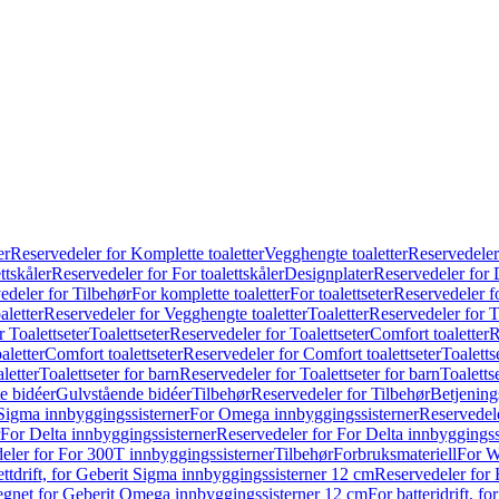
er
Reservedeler for Komplette toaletter
Vegghengte toaletter
Reservedeler
ttskåler
Reservedeler for For toalettskåler
Designplater
Reservedeler for 
edeler for Tilbehør
For komplette toaletter
For toalettseter
Reservedeler fo
aletter
Reservedeler for Vegghengte toaletter
Toaletter
Reservedeler for T
 Toalettseter
Toalettseter
Reservedeler for Toalettseter
Comfort toaletter
R
aletter
Comfort toalettseter
Reservedeler for Comfort toalettseter
Toaletts
letter
Toalettseter for barn
Reservedeler for Toalettseter for barn
Toaletts
e bidéer
Gulvstående bidéer
Tilbehør
Reservedeler for Tilbehør
Betjening
Sigma innbyggingssisterner
For Omega innbyggingssisterner
Reservedel
For Delta innbyggingssisterner
Reservedeler for For Delta innbyggingss
eler for For 300T innbyggingssisterner
Tilbehør
Forbruksmateriell
For W
ettdrift, for Geberit Sigma innbyggingssisterner 12 cm
Reservedeler for 
 egnet for Geberit Omega innbyggingssisterner 12 cm
For batteridrift, 