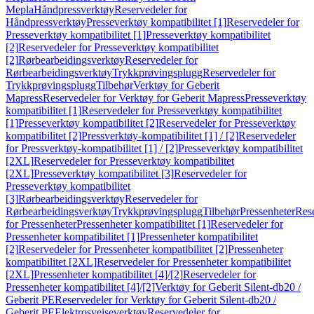
Mepla
Håndpressverktøy
Reservedeler for
Håndpressverktøy
Presseverktøy kompatibilitet [1]
Reservedeler for
Presseverktøy kompatibilitet [1]
Presseverktøy kompatibilitet
[2]
Reservedeler for Presseverktøy kompatibilitet
[2]
Rørbearbeidingsverktøy
Reservedeler for
Rørbearbeidingsverktøy
Trykkprøvingsplugg
Reservedeler for
Trykkprøvingsplugg
Tilbehør
Verktøy for Geberit
Mapress
Reservedeler for Verktøy for Geberit Mapress
Presseverktøy
kompatibilitet [1]
Reservedeler for Presseverktøy kompatibilitet
[1]
Presseverktøy kompatibilitet [2]
Reservedeler for Presseverktøy
kompatibilitet [2]
Pressverktøy-kompatibilitet [1] / [2]
Reservedeler
for Pressverktøy-kompatibilitet [1] / [2]
Presseverktøy kompatibilitet
[2XL]
Reservedeler for Presseverktøy kompatibilitet
[2XL]
Presseverktøy kompatibilitet [3]
Reservedeler for
Presseverktøy kompatibilitet
[3]
Rørbearbeidingsverktøy
Reservedeler for
Rørbearbeidingsverktøy
Trykkprøvingsplugg
Tilbehør
Pressenheter
Res
for Pressenheter
Pressenheter kompatibilitet [1]
Reservedeler for
Pressenheter kompatibilitet [1]
Pressenheter kompatibilitet
[2]
Reservedeler for Pressenheter kompatibilitet [2]
Pressenheter
kompatibilitet [2XL]
Reservedeler for Pressenheter kompatibilitet
[2XL]
Pressenheter kompatibilitet [4]/[2]
Reservedeler for
Pressenheter kompatibilitet [4]/[2]
Verktøy for Geberit Silent-db20 /
Geberit PE
Reservedeler for Verktøy for Geberit Silent-db20 /
Geberit PE
Elektrosveiseverktøy
Reservedeler for