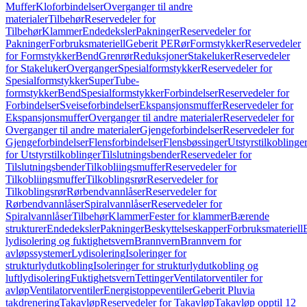
Muffer
Kloforbindelser
Overganger til andre
materialer
Tilbehør
Reservedeler for
Tilbehør
Klammer
Endedeksler
Pakninger
Reservedeler for
Pakninger
Forbruksmateriell
Geberit PE
Rør
Formstykker
Reservedeler
for Formstykker
Bend
Grenrør
Reduksjoner
Stakeluker
Reservedeler
for Stakeluker
Overganger
Spesialformstykker
Reservedeler for
Spesialformstykker
SuperTube-
formstykker
Bend
Spesialformstykker
Forbindelser
Reservedeler for
Forbindelser
Sveiseforbindelser
Ekspansjonsmuffer
Reservedeler for
Ekspansjonsmuffer
Overganger til andre materialer
Reservedeler for
Overganger til andre materialer
Gjengeforbindelser
Reservedeler for
Gjengeforbindelser
Flensforbindelser
Flensbøssinger
Utstyrstilkoblinge
for Utstyrstilkoblinger
Tilslutningsbender
Reservedeler for
Tilslutningsbender
Tilkobliingsmuffer
Reservedeler for
Tilkobliingsmuffer
Tilkoblingsrør
Reservedeler for
Tilkoblingsrør
Rørbendvannlåser
Reservedeler for
Rørbendvannlåser
Spiralvannlåser
Reservedeler for
Spiralvannlåser
Tilbehør
Klammer
Fester for klammer
Bærende
strukturer
Endedeksler
Pakninger
Beskyttelseskapper
Forbruksmateriell
lydisolering og fuktighetsvern
Brannvern
Brannvern for
avløpssystemer
Lydisolering
Isoleringer for
strukturlydutkobling
Isoleringer for strukturlydutkobling og
luftlydisolering
Fuktighetsvern
Tettinger
Ventilatorventiler for
avløp
Ventilatorventiler
Energistoppeventiler
Geberit Pluvia
takdrenering
Takavløp
Reservedeler for Takavløp
Takavløp opptil 12