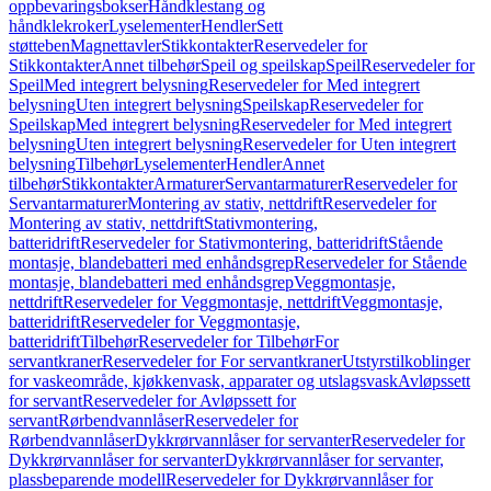
oppbevaringsbokser
Håndklestang og
håndklekroker
Lyselementer
Hendler
Sett
støtteben
Magnettavler
Stikkontakter
Reservedeler for
Stikkontakter
Annet tilbehør
Speil og speilskap
Speil
Reservedeler for
Speil
Med integrert belysning
Reservedeler for Med integrert
belysning
Uten integrert belysning
Speilskap
Reservedeler for
Speilskap
Med integrert belysning
Reservedeler for Med integrert
belysning
Uten integrert belysning
Reservedeler for Uten integrert
belysning
Tilbehør
Lyselementer
Hendler
Annet
tilbehør
Stikkontakter
Armaturer
Servantarmaturer
Reservedeler for
Servantarmaturer
Montering av stativ, nettdrift
Reservedeler for
Montering av stativ, nettdrift
Stativmontering,
batteridrift
Reservedeler for Stativmontering, batteridrift
Stående
montasje, blandebatteri med enhåndsgrep
Reservedeler for Stående
montasje, blandebatteri med enhåndsgrep
Veggmontasje,
nettdrift
Reservedeler for Veggmontasje, nettdrift
Veggmontasje,
batteridrift
Reservedeler for Veggmontasje,
batteridrift
Tilbehør
Reservedeler for Tilbehør
For
servantkraner
Reservedeler for For servantkraner
Utstyrstilkoblinger
for vaskeområde, kjøkkenvask, apparater og utslagsvask
Avløpssett
for servant
Reservedeler for Avløpssett for
servant
Rørbendvannlåser
Reservedeler for
Rørbendvannlåser
Dykkrørvannlåser for servanter
Reservedeler for
Dykkrørvannlåser for servanter
Dykkrørvannlåser for servanter,
plassbeparende modell
Reservedeler for Dykkrørvannlåser for