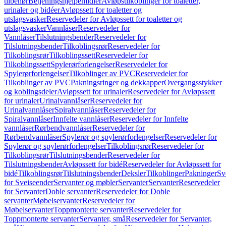
tilbehør
Betjeningshjelpemidler
Avløpstilkoblinger for toaletter,
urinaler og bidéer
Avløpssett for toaletter og
utslagsvasker
Reservedeler for Avløpssett for toaletter og
utslagsvasker
Vannlåser
Reservedeler for
Vannlåser
Tilslutningsbender
Reservedeler for
Tilslutningsbender
Tilkoblingsrør
Reservedeler for
Tilkoblingsrør
Tilkoblingssett
Reservedeler for
Tilkoblingssett
Spylerørforlengelser
Reservedeler for
Spylerørforlengelser
Tilkoblinger av PVC
Reservedeler for
Tilkoblinger av PVC
Pakningsringer og dekkapper
Overgangsstykker
og koblingsdeler
Avløpssett for urinaler
Reservedeler for Avløpssett
for urinaler
Urinalvannlåser
Reservedeler for
Urinalvannlåser
Spiralvannlåser
Reservedeler for
Spiralvannlåser
Innfelte vannlåser
Reservedeler for Innfelte
vannlåser
Rørbendvannlåser
Reservedeler for
Rørbendvannlåser
Spylerør og spylerørforlengelser
Reservedeler for
Spylerør og spylerørforlengelser
Tilkoblingsrør
Reservedeler for
Tilkoblingsrør
Tilslutningsbender
Reservedeler for
Tilslutningsbender
Avløpssett for bidé
Reservedeler for Avløpssett for
bidé
Tilkoblingsrør
Tilslutningsbender
Deksler
Tilkoblinger
Pakninger
Sv
for Sveiseender
Servanter og møbler
Servanter
Servanter
Reservedeler
for Servanter
Doble servanter
Reservedeler for Doble
servanter
Møbelservanter
Reservedeler for
Møbelservanter
Toppmonterte servanter
Reservedeler for
Toppmonterte servanter
Servanter, små
Reservedeler for Servanter,