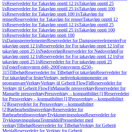
l/s
Reservedeler for Takavløp opptil 12 l/s
Takavløp opptil 25
l/s
Reservedeler for Takavløp opptil 25 l/s
Takavløp oppti 100
l/s
Reservedeler for Takavløp oppti 100 l/s
Takavløp for
renner
Reservedeler for Takavløp for renner
Takavløp opptil 12
l/s
Reservedeler for Takavløp opptil 12 l/s
Takavløp opptil 25
l/s
Reservedeler for Takavløp opptil 25 l/s
Takavløp oppti 100
l/s
Reservedeler for Takavløp oppti 100
l/s
Dampsperreelementer
Reservedeler for Dampsperreelementer
For
takavløp oppti 12 l/s
Reservedeler for For takavløp oppti 12 l/s
For
takavløp oppti 25 l/s
Nødoverløp
Reservedeler for Nødoverløp
For
takavløp oppti 12 l/s
Reservedeler for For takavløp oppti 12 l/s
For
takavløp oppti 25 l/s
Reservedeler for For takavløp oppti 25
l/s
Fester
Festesystem d40–200
Festesystem d250–
315
Tilbehør
Reservedeler for Tilbehør
For takavløp
Reservedeler for
For takavløp
For fester
Verktøy, nettverkskomponenter og
programvare
Verktøy
Verktøy til Geberit FlowFit
Reservedeler for
Verktøy til Geberit FlowFit
Manuelle pressverktøy
Reservedeler for
Manuelle pressverktøy
Pressverktøy – kompatibilitet [1]
Reservedeler
for Pressverktøy – kompatibilitet [1]
Pressverktøy – kompatibilitet
[2]
Reservedeler for Pressverktøy – kompatibilitet
[2]
Rørbearbeidingsverktøy
Reservedeler for
Rørbearbeidingsverktøy
Trykkprøvingsplugg
Reservedeler for
Trykkprøvingsplugg
Testmiddel
Pressenheter med
verktøy
Tilbehør
Reservedeler for Tilbehør
Verktøy for Geberit
Mepla
Reservedeler for Verktøy for Geberit