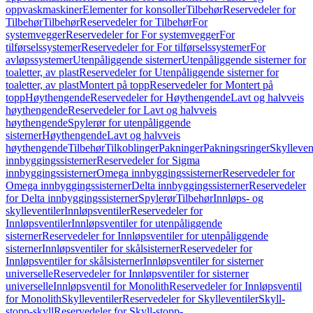
oppvaskmaskiner
Elementer for konsoller
Tilbehør
Reservedeler for
Tilbehør
Tilbehør
Reservedeler for Tilbehør
For
systemvegger
Reservedeler for For systemvegger
For
tilførselssystemer
Reservedeler for For tilførselssystemer
For
avløpssystemer
Utenpåliggende sisterner
Utenpåliggende sisterner for
toaletter, av plast
Reservedeler for Utenpåliggende sisterner for
toaletter, av plast
Montert på topp
Reservedeler for Montert på
topp
Høythengende
Reservedeler for Høythengende
Lavt og halvveis
høythengende
Reservedeler for Lavt og halvveis
høythengende
Spylerør for utenpåliggende
sisterner
Høythengende
Lavt og halvveis
høythengende
Tilbehør
Tilkoblinger
Pakninger
Pakningsringer
Skylleven
innbyggingssisterner
Reservedeler for Sigma
innbyggingssisterner
Omega innbyggingssisterner
Reservedeler for
Omega innbyggingssisterner
Delta innbyggingssisterner
Reservedeler
for Delta innbyggingssisterner
Spylerør
Tilbehør
Innløps- og
skylleventiler
Innløpsventiler
Reservedeler for
Innløpsventiler
Innløpsventiler for utenpåliggende
sisterner
Reservedeler for Innløpsventiler for utenpåliggende
sisterner
Innløpsventiler for skålsisterner
Reservedeler for
Innløpsventiler for skålsisterner
Innløpsventiler for sisterner
universelle
Reservedeler for Innløpsventiler for sisterner
universelle
Innløpsventil for Monolith
Reservedeler for Innløpsventil
for Monolith
Skylleventiler
Reservedeler for Skylleventiler
Skyll-
stopp-skyll
Reservedeler for Skyll-stopp-