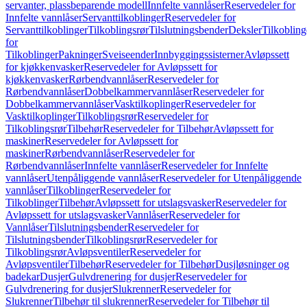
servanter, plassbeparende modell
Innfelte vannlåser
Reservedeler for
Innfelte vannlåser
Servanttilkoblinger
Reservedeler for
Servanttilkoblinger
Tilkoblingsrør
Tilslutningsbender
Deksler
Tilkobling
for
Tilkoblinger
Pakninger
Sveiseender
Innbyggingssisterner
Avløpssett
for kjøkkenvasker
Reservedeler for Avløpssett for
kjøkkenvasker
Rørbendvannlåser
Reservedeler for
Rørbendvannlåser
Dobbelkammervannlåser
Reservedeler for
Dobbelkammervannlåser
Vasktilkoplinger
Reservedeler for
Vasktilkoplinger
Tilkoblingsrør
Reservedeler for
Tilkoblingsrør
Tilbehør
Reservedeler for Tilbehør
Avløpssett for
maskiner
Reservedeler for Avløpssett for
maskiner
Rørbendvannlåser
Reservedeler for
Rørbendvannlåser
Innfelte vannlåser
Reservedeler for Innfelte
vannlåser
Utenpåliggende vannlåser
Reservedeler for Utenpåliggende
vannlåser
Tilkoblinger
Reservedeler for
Tilkoblinger
Tilbehør
Avløpssett for utslagsvasker
Reservedeler for
Avløpssett for utslagsvasker
Vannlåser
Reservedeler for
Vannlåser
Tilslutningsbender
Reservedeler for
Tilslutningsbender
Tilkoblingsrør
Reservedeler for
Tilkoblingsrør
Avløpsventiler
Reservedeler for
Avløpsventiler
Tilbehør
Reservedeler for Tilbehør
Dusjløsninger og
badekar
Dusjer
Gulvdrenering for dusjer
Reservedeler for
Gulvdrenering for dusjer
Slukrenner
Reservedeler for
Slukrenner
Tilbehør til slukrenner
Reservedeler for Tilbehør til