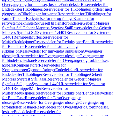
Overganger og forbindelser, løsbare
Endedeksler
Reservedeler for
Endedeksler
Tilkoblinger
Reservedeler for Tilkoblinger
Fordeler med
gjengestuss
Tilkoblinger for varme
Reservedeler for Tilkoblinger for
varme
Tilbehør
Beskyttelse for rør og fittings
Klammer for
rør
Systempakninger
Skruesett til flensforbindelser
Geberit Mapress
Syrefast Stål
Geberit Mapress Syrefast Stål
Reservedeler for Geberit
Mapress Syrefast Stål
Systemrør 1.4401
Reservedeler for Systemrør
1.4401
Rørnippel
Muffer
Reservedeler for
Muffer
Reduksjoner
Reservedeler for Reduksjoner
Bend
Reservedeler
for Bend
T-rør
Reservedeler for T-rør
Innvendig
sirkulasjon
Reservedeler for Innvendig sirkulasjon
Overganger
uløselige
Reservedeler for Overganger uløselige
Overganger og
forbindelser, løsbare
Reservedeler for Overganger og forbindelser,
løsbare
Kompensatorer
Reservedeler for
Kompensatorer
Gjennomføringer
Endedeksler
Reservedeler for
Endedeksler
Tilkoblinger
Reservedeler for Tilkoblinger
Geberit
Mapress Syrefast Stål, gass
Reservedeler for Geberit Mapress
Syrefast Stål, gass
Systemrør 1.4401
Reservedeler for Systemrør
1.4401
Rørnippel
Muffer
Reservedeler for
Muffer
Reduksjoner
Reservedeler for Reduksjoner
Bend
Reservedeler
for Bend
T-rør
Reservedeler for T-rør
Overganger
uløselige
Reservedeler for Overganger uløselige
Overganger og
forbindelser, løsbare
Reservedeler for Overganger og forbindelser,
løsbare
Endedeksler
Reservedeler for