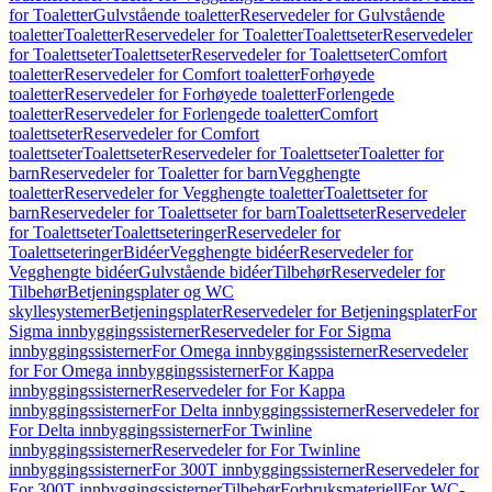
for Toaletter
Gulvstående toaletter
Reservedeler for Gulvstående
toaletter
Toaletter
Reservedeler for Toaletter
Toalettseter
Reservedeler
for Toalettseter
Toalettseter
Reservedeler for Toalettseter
Comfort
toaletter
Reservedeler for Comfort toaletter
Forhøyede
toaletter
Reservedeler for Forhøyede toaletter
Forlengede
toaletter
Reservedeler for Forlengede toaletter
Comfort
toalettseter
Reservedeler for Comfort
toalettseter
Toalettseter
Reservedeler for Toalettseter
Toaletter for
barn
Reservedeler for Toaletter for barn
Vegghengte
toaletter
Reservedeler for Vegghengte toaletter
Toalettseter for
barn
Reservedeler for Toalettseter for barn
Toalettseter
Reservedeler
for Toalettseter
Toalettseteringer
Reservedeler for
Toalettseteringer
Bidéer
Vegghengte bidéer
Reservedeler for
Vegghengte bidéer
Gulvstående bidéer
Tilbehør
Reservedeler for
Tilbehør
Betjeningsplater og WC
skyllesystemer
Betjeningsplater
Reservedeler for Betjeningsplater
For
Sigma innbyggingssisterner
Reservedeler for For Sigma
innbyggingssisterner
For Omega innbyggingssisterner
Reservedeler
for For Omega innbyggingssisterner
For Kappa
innbyggingssisterner
Reservedeler for For Kappa
innbyggingssisterner
For Delta innbyggingssisterner
Reservedeler for
For Delta innbyggingssisterner
For Twinline
innbyggingssisterner
Reservedeler for For Twinline
innbyggingssisterner
For 300T innbyggingssisterner
Reservedeler for
For 300T innbyggingssisterner
Tilbehør
Forbruksmateriell
For WC-