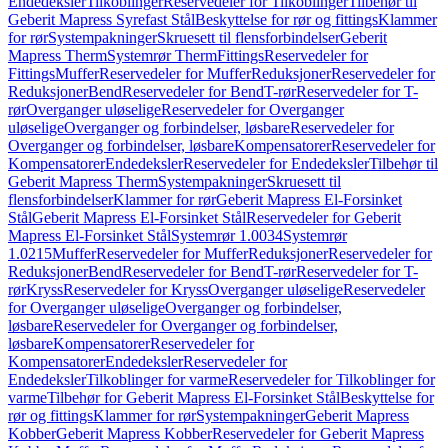
Endedeksler
Tilkoblinger
Reservedeler for Tilkoblinger
Tilbehør til
Geberit Mapress Syrefast Stål
Beskyttelse for rør og fittings
Klammer
for rør
Systempakninger
Skruesett til flensforbindelser
Geberit
Mapress Therm
Systemrør Therm
Fittings
Reservedeler for
Fittings
Muffer
Reservedeler for Muffer
Reduksjoner
Reservedeler for
Reduksjoner
Bend
Reservedeler for Bend
T-rør
Reservedeler for T-
rør
Overganger uløselige
Reservedeler for Overganger
uløselige
Overganger og forbindelser, løsbare
Reservedeler for
Overganger og forbindelser, løsbare
Kompensatorer
Reservedeler for
Kompensatorer
Endedeksler
Reservedeler for Endedeksler
Tilbehør til
Geberit Mapress Therm
Systempakninger
Skruesett til
flensforbindelser
Klammer for rør
Geberit Mapress El-Forsinket
Stål
Geberit Mapress El-Forsinket Stål
Reservedeler for Geberit
Mapress El-Forsinket Stål
Systemrør 1.0034
Systemrør
1.0215
Muffer
Reservedeler for Muffer
Reduksjoner
Reservedeler for
Reduksjoner
Bend
Reservedeler for Bend
T-rør
Reservedeler for T-
rør
Kryss
Reservedeler for Kryss
Overganger uløselige
Reservedeler
for Overganger uløselige
Overganger og forbindelser,
løsbare
Reservedeler for Overganger og forbindelser,
løsbare
Kompensatorer
Reservedeler for
Kompensatorer
Endedeksler
Reservedeler for
Endedeksler
Tilkoblinger for varme
Reservedeler for Tilkoblinger for
varme
Tilbehør for Geberit Mapress El-Forsinket Stål
Beskyttelse for
rør og fittings
Klammer for rør
Systempakninger
Geberit Mapress
Kobber
Geberit Mapress Kobber
Reservedeler for Geberit Mapress