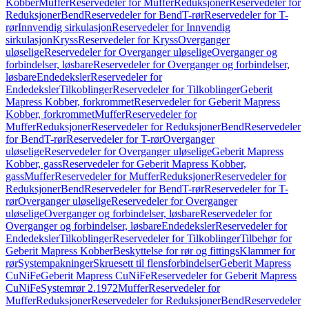
Kobber
Muffer
Reservedeler for Muffer
Reduksjoner
Reservedeler for
Reduksjoner
Bend
Reservedeler for Bend
T-rør
Reservedeler for T-
rør
Innvendig sirkulasjon
Reservedeler for Innvendig
sirkulasjon
Kryss
Reservedeler for Kryss
Overganger
uløselige
Reservedeler for Overganger uløselige
Overganger og
forbindelser, løsbare
Reservedeler for Overganger og forbindelser,
løsbare
Endedeksler
Reservedeler for
Endedeksler
Tilkoblinger
Reservedeler for Tilkoblinger
Geberit
Mapress Kobber, forkrommet
Reservedeler for Geberit Mapress
Kobber, forkrommet
Muffer
Reservedeler for
Muffer
Reduksjoner
Reservedeler for Reduksjoner
Bend
Reservedeler
for Bend
T-rør
Reservedeler for T-rør
Overganger
uløselige
Reservedeler for Overganger uløselige
Geberit Mapress
Kobber, gass
Reservedeler for Geberit Mapress Kobber,
gass
Muffer
Reservedeler for Muffer
Reduksjoner
Reservedeler for
Reduksjoner
Bend
Reservedeler for Bend
T-rør
Reservedeler for T-
rør
Overganger uløselige
Reservedeler for Overganger
uløselige
Overganger og forbindelser, løsbare
Reservedeler for
Overganger og forbindelser, løsbare
Endedeksler
Reservedeler for
Endedeksler
Tilkoblinger
Reservedeler for Tilkoblinger
Tilbehør for
Geberit Mapress Kobber
Beskyttelse for rør og fittings
Klammer for
rør
Systempakninger
Skruesett til flensforbindelser
Geberit Mapress
CuNiFe
Geberit Mapress CuNiFe
Reservedeler for Geberit Mapress
CuNiFe
Systemrør 2.1972
Muffer
Reservedeler for
Muffer
Reduksjoner
Reservedeler for Reduksjoner
Bend
Reservedeler