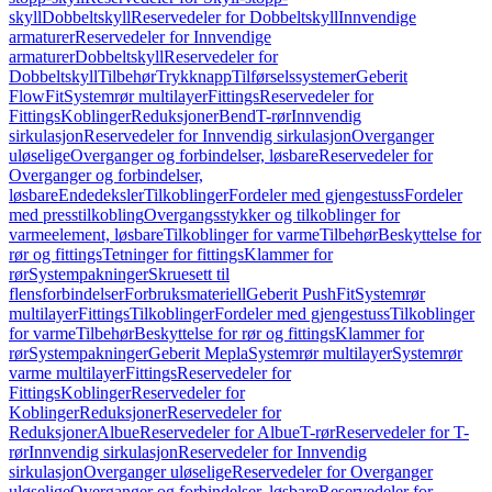
skyll
Dobbeltskyll
Reservedeler for Dobbeltskyll
Innvendige
armaturer
Reservedeler for Innvendige
armaturer
Dobbeltskyll
Reservedeler for
Dobbeltskyll
Tilbehør
Trykknapp
Tilførselssystemer
Geberit
FlowFit
Systemrør multilayer
Fittings
Reservedeler for
Fittings
Koblinger
Reduksjoner
Bend
T-rør
Innvendig
sirkulasjon
Reservedeler for Innvendig sirkulasjon
Overganger
uløselige
Overganger og forbindelser, løsbare
Reservedeler for
Overganger og forbindelser,
løsbare
Endedeksler
Tilkoblinger
Fordeler med gjengestuss
Fordeler
med presstilkobling
Overgangsstykker og tilkoblinger for
varmeelement, løsbare
Tilkoblinger for varme
Tilbehør
Beskyttelse for
rør og fittings
Tetninger for fittings
Klammer for
rør
Systempakninger
Skruesett til
flensforbindelser
Forbruksmateriell
Geberit PushFit
Systemrør
multilayer
Fittings
Tilkoblinger
Fordeler med gjengestuss
Tilkoblinger
for varme
Tilbehør
Beskyttelse for rør og fittings
Klammer for
rør
Systempakninger
Geberit Mepla
Systemrør multilayer
Systemrør
varme multilayer
Fittings
Reservedeler for
Fittings
Koblinger
Reservedeler for
Koblinger
Reduksjoner
Reservedeler for
Reduksjoner
Albue
Reservedeler for Albue
T-rør
Reservedeler for T-
rør
Innvendig sirkulasjon
Reservedeler for Innvendig
sirkulasjon
Overganger uløselige
Reservedeler for Overganger
uløselige
Overganger og forbindelser, løsbare
Reservedeler for