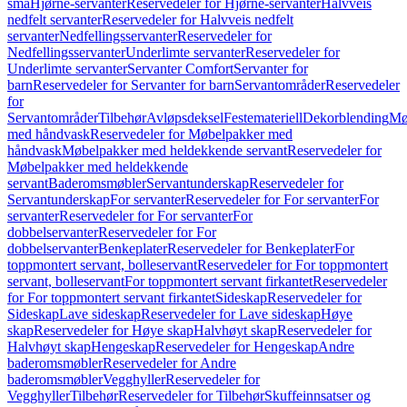
små
Hjørne-servanter
Reservedeler for Hjørne-servanter
Halvveis
nedfelt servanter
Reservedeler for Halvveis nedfelt
servanter
Nedfellingsservanter
Reservedeler for
Nedfellingsservanter
Underlimte servanter
Reservedeler for
Underlimte servanter
Servanter Comfort
Servanter for
barn
Reservedeler for Servanter for barn
Servantområder
Reservedeler
for
Servantområder
Tilbehør
Avløpsdeksel
Festemateriell
Dekorblending
Mø
med håndvask
Reservedeler for Møbelpakker med
håndvask
Møbelpakker med heldekkende servant
Reservedeler for
Møbelpakker med heldekkende
servant
Baderomsmøbler
Servantunderskap
Reservedeler for
Servantunderskap
For servanter
Reservedeler for For servanter
For
servanter
Reservedeler for For servanter
For
dobbelservanter
Reservedeler for For
dobbelservanter
Benkeplater
Reservedeler for Benkeplater
For
toppmontert servant, bolleservant
Reservedeler for For toppmontert
servant, bolleservant
For toppmontert servant firkantet
Reservedeler
for For toppmontert servant firkantet
Sideskap
Reservedeler for
Sideskap
Lave sideskap
Reservedeler for Lave sideskap
Høye
skap
Reservedeler for Høye skap
Halvhøyt skap
Reservedeler for
Halvhøyt skap
Hengeskap
Reservedeler for Hengeskap
Andre
baderomsmøbler
Reservedeler for Andre
baderomsmøbler
Vegghyller
Reservedeler for
Vegghyller
Tilbehør
Reservedeler for Tilbehør
Skuffeinnsatser og