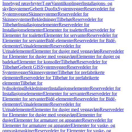
Innebygd røravbryter
T-rør
Vanntilkoplinger
Installasjons- og
skyllesystemer
Geberit Duofix
Systemvegger
Reservedeler for
Systemvegger
Skinnesystemer
Reservedeler for
Skinnesystemer
Bekledninger
Tilbehør
Reservedeler for
Tilbehør
Installasjonselementer
Reservedeler for
Installasjonselementer
Elementer for toaletter
Reservedeler for
Elementer for toaletter
Elementer for servanter
Reservedeler for
Elementer for servanter
Bidé-elementer
Reservedeler for Bidé-
elementer
Urinalelementer
Reservedeler for
Urinalelementer
Elementer for dusjer med veggavløp
Reservedeler
for Elementer for dusjer med veggavløp
Elementer for dusjer og
badekar
Elementer for konsoller
Tilbehør
Reservedeler for
Tilbehør
Geberit GIS
Systemvegger
Reservedeler for
Systemvegger
Skinnesystemer
Tilbehør for prefabrikerte
elementer
Reservedeler for Tilbehør for prefabrikerte
elementer
Tilbehør for
lydisolering
Bekledninger
Installasjonselementer
Reservedeler for
Installasjonselementer
Elementer for servanter
Reservedeler for
Elementer for servanter
Bidé-elementer
Reservedeler for Bidé-
elementer
Urinalelementer
Reservedeler for
Urinalelementer
Elementer for dusjer med veggavløp
Reservedeler
for Elementer for dusjer med veggavløp
Elementer for
dusjer
Elementer for armaturer og apparater
Reservedeler for
Elementer for armaturer og apparater
Elementer for vaske- og
oppvaskmaskiner
Reservedeler for Elementer for vaske- og