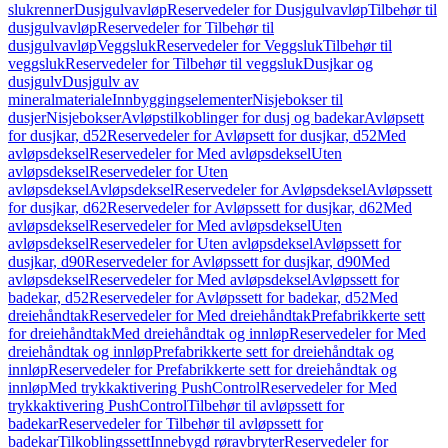
slukrenner
Dusjgulvavløp
Reservedeler for Dusjgulvavløp
Tilbehør til
dusjgulvavløp
Reservedeler for Tilbehør til
dusjgulvavløp
Veggsluk
Reservedeler for Veggsluk
Tilbehør til
veggsluk
Reservedeler for Tilbehør til veggsluk
Dusjkar og
dusjgulv
Dusjgulv av
mineralmateriale
Innbyggingselementer
Nisjebokser til
dusjer
Nisjebokser
Avløpstilkoblinger for dusj og badekar
Avløpsett
for dusjkar, d52
Reservedeler for Avløpsett for dusjkar, d52
Med
avløpsdeksel
Reservedeler for Med avløpsdeksel
Uten
avløpsdeksel
Reservedeler for Uten
avløpsdeksel
Avløpsdeksel
Reservedeler for Avløpsdeksel
Avløpssett
for dusjkar, d62
Reservedeler for Avløpssett for dusjkar, d62
Med
avløpsdeksel
Reservedeler for Med avløpsdeksel
Uten
avløpsdeksel
Reservedeler for Uten avløpsdeksel
Avløpssett for
dusjkar, d90
Reservedeler for Avløpssett for dusjkar, d90
Med
avløpsdeksel
Reservedeler for Med avløpsdeksel
Avløpssett for
badekar, d52
Reservedeler for Avløpssett for badekar, d52
Med
dreiehåndtak
Reservedeler for Med dreiehåndtak
Prefabrikkerte sett
for dreiehåndtak
Med dreiehåndtak og innløp
Reservedeler for Med
dreiehåndtak og innløp
Prefabrikkerte sett for dreiehåndtak og
innløp
Reservedeler for Prefabrikkerte sett for dreiehåndtak og
innløp
Med trykkaktivering PushControl
Reservedeler for Med
trykkaktivering PushControl
Tilbehør til avløpssett for
badekar
Reservedeler for Tilbehør til avløpssett for
badekar
Tilkoblingssett
Innebygd røravbryter
Reservedeler for