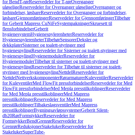
for Bend
T-rør
Reservedeler for T-rør
Overganger
uløselige
Reservedeler for Overganger uløselige
Overganger og
forbindelser, løsbare
Reservedeler for Overganger og forbindelser,
løsbare
Gjennomføringer
Reservedeler for Gjennomføringer
Tilbehør
for Geberit Mapress CuNiFe
Systempakninger
Skruesett til
flensforbindelser
Geberit
hygienesystem
Hygienespylerenheter
Reservedeler for
Hygienespylerenheter
Tilbehør
Sensorer
Deksler og
dekkplater
Sisterner og toalett-styringer med
hygienespyling
Reservedeler for Sisterner og toalett-styringer med
hygienespyling
Hygienemoduler
Reservedeler for
Hygienemoduler
Tilbehør til sisterner og toalett-styringer med
hygienespyling
Reservedeler for Tilbehør til sisterner og toalett-
styringer med hygienespyling
Nettdel
Reservedeler for
Nettdel
Nettverkskomponenter
Rørarmaturer
Kuleventiler
Reservedeler
for Kuleventiler
Med FlowFit pressforbindelser
Reservedeler for Med
FlowFit pressforbindelser
Med Mepla presstilkoblinger
Reservedeler
for Med Mepla presstilkoblinger
Med Mapress
presstilkoblinger
Reservedeler for Med Mapress
presstilkoblinger
Tilbakeslagsventiler
Med Mapress
presstilkoblinger
Bygningsavløpssystemer
Geberit Silent-
db20
Rør
Formstykker
Reservedeler for
Formstykker
Bend
Grenrør
Reservedeler for
Grenrør
Reduksjoner
Stakeluker
Reservedeler for
Stakeluker
SuperTube-