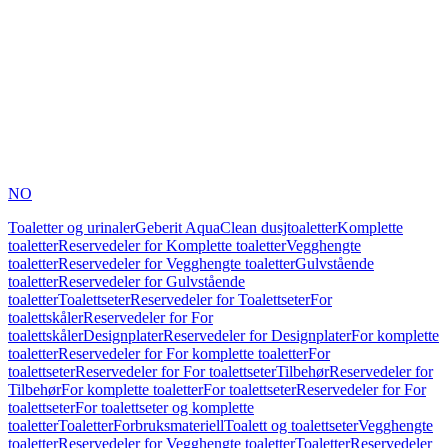
NO
Toaletter og urinaler
Geberit AquaClean dusjtoaletter
Komplette
toaletter
Reservedeler for Komplette toaletter
Vegghengte
toaletter
Reservedeler for Vegghengte toaletter
Gulvstående
toaletter
Reservedeler for Gulvstående
toaletter
Toalettseter
Reservedeler for Toalettseter
For
toalettskåler
Reservedeler for For
toalettskåler
Designplater
Reservedeler for Designplater
For komplette
toaletter
Reservedeler for For komplette toaletter
For
toalettseter
Reservedeler for For toalettseter
Tilbehør
Reservedeler for
Tilbehør
For komplette toaletter
For toalettseter
Reservedeler for For
toalettseter
For toalettseter og komplette
toaletter
Toaletter
Forbruksmateriell
Toalett og toalettseter
Vegghengte
toaletter
Reservedeler for Vegghengte toaletter
Toaletter
Reservedeler