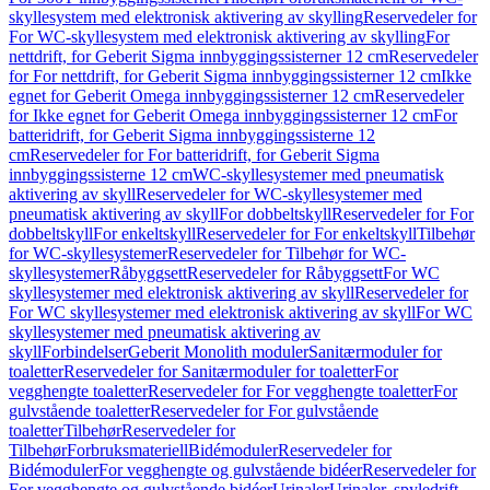
skyllesystem med elektronisk aktivering av skylling
Reservedeler for
For WC-skyllesystem med elektronisk aktivering av skylling
For
nettdrift, for Geberit Sigma innbyggingssisterner 12 cm
Reservedeler
for For nettdrift, for Geberit Sigma innbyggingssisterner 12 cm
Ikke
egnet for Geberit Omega innbyggingssisterner 12 cm
Reservedeler
for Ikke egnet for Geberit Omega innbyggingssisterner 12 cm
For
batteridrift, for Geberit Sigma innbyggingssisterne 12
cm
Reservedeler for For batteridrift, for Geberit Sigma
innbyggingssisterne 12 cm
WC-skyllesystemer med pneumatisk
aktivering av skyll
Reservedeler for WC-skyllesystemer med
pneumatisk aktivering av skyll
For dobbeltskyll
Reservedeler for For
dobbeltskyll
For enkeltskyll
Reservedeler for For enkeltskyll
Tilbehør
for WC-skyllesystemer
Reservedeler for Tilbehør for WC-
skyllesystemer
Råbyggsett
Reservedeler for Råbyggsett
For WC
skyllesystemer med elektronisk aktivering av skyll
Reservedeler for
For WC skyllesystemer med elektronisk aktivering av skyll
For WC
skyllesystemer med pneumatisk aktivering av
skyll
Forbindelser
Geberit Monolith moduler
Sanitærmoduler for
toaletter
Reservedeler for Sanitærmoduler for toaletter
For
vegghengte toaletter
Reservedeler for For vegghengte toaletter
For
gulvstående toaletter
Reservedeler for For gulvstående
toaletter
Tilbehør
Reservedeler for
Tilbehør
Forbruksmateriell
Bidémoduler
Reservedeler for
Bidémoduler
For vegghengte og gulvstående bidéer
Reservedeler for
For vegghengte og gulvstående bidéer
Urinaler
Urinaler, spyledrift,