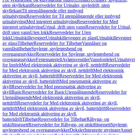
uten skyllekant
Reservedeler for Urinaler, spyledrift, uten
skyllekant
Til utenpåliggende eller innbygd
urinalstyring
Reservedeler for Til utenpåliggende eller innbygd
urinalstyring
Med integrert urinalstyring
Reservedeler for Med
integrert urinalstyring
Urinal, drift uten vann
Reservedeler for Urinal,
drift uten vann
Uten lokk
Reservedeler for Uten
lokk
Urinalskillevegger
Urinalskillevegger av plast
Urinalskillevegger
av glass
Tilbehør
Reservedeler for Tilbehør
Vannlåser og
vannlåstilbehør
Spylerør, spylerørsbend og
overgangsstykker
Reservedeler for Spylerør, spylerørsbend og
overgangsstykker
Festemateriell
Avløpsventiler
Vannfordeler
Urinalstyr
for Innfelt
Med elektronisk aktivering av skyll, nettdrift
Reservedeler
for Med elektronisk aktivering av skyll, nettdrift
Med elektronisk
aktivering av skyll, batteridrift
Reservedeler for Med elektronisk
aktivering av skyll, batteridrift
Med pneumatisk aktivering av
skyll
Reservedeler for Med pneumatisk aktivering av
skyll
Basic
Reservedeler for Basic
Utenpåliggende
Reservedeler for
Utenpåliggende
Med elektronisk aktivering av skyll,
nettdrift
Reservedeler for Med elektronisk aktivering av skyll,
nettdrift
Med elektronisk aktivering av skyll, batteridrift
Reservedeler
for Med elektronisk aktivering av skyll,
batteridrift
Tilbehør
Reservedeler for Tilbehør
Råbygg- og
utskiftingssett
Reservedeler for Råbygg- og utskiftingssett
Spylerør,
spylerørsbend og overgangsstykker
Deksler
Integrerte styringer
Annet