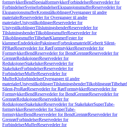
formstykker
Bend
Spesialformstykker
Forbindelser
Reservedeler for
Forbindelser
Sveiseforbindelser
Ekspansjonsmuffer
Reservedeler for
Ekspansjonsmuffer
Kromstålkoblinger
Overganger til andre
materialer
Reservedeler for Overganger til andre
materialer
Utstyrstilkoblinger
Reservedeler for
Utstyrstilkoblinger
Tilslutningsbender
Reservedeler for
Tilslutningsbender
Tilkoblingsmuffer
Reservedeler for
Tilkoblingsmuffer
Tilbehør
Klammer
Fester for
klammer
Endedeksler
Pakninger
Forbruksmateriell
Geberit Silent-
PP
Rør
Reservedeler for Rør
Formstykker
Reservedeler for
Formstykker
Bend
Reservedeler for Bend
Grenrør
Reservedeler for
Grenrør
Reduksjoner
Reservedeler for
Reduksjoner
Stakeluker
Reservedeler for
Stakeluker
Forbindelser
Reservedeler for
Forbindelser
Muffer
Reservedeler for
Muffer
Kloforbindelser
Overganger til andre
materialer
Utstyrstilkoblinger
Tilslutningsbender
Tilkoblingsrør
Tilbehør
Silent-Pro
Rør
Reservedeler for Rør
Formstykker
Reservedeler for
Formstykker
Bend
Reservedeler for Bend
Grenrør
Reservedeler for
Grenrør
Reduksjoner
Reservedeler for
Reduksjoner
Stakeluker
Reservedeler for Stakeluker
SuperTube-
formstykker
Reservedeler for SuperTube-
formstykker
Bend
Reservedeler for Bend
Grenrør
Reservedeler for
Grenrør
Forbindelser
Reservedeler for
Forbindelser
Muffer
Reservedeler for