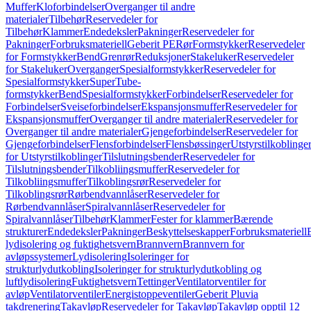
Muffer
Kloforbindelser
Overganger til andre
materialer
Tilbehør
Reservedeler for
Tilbehør
Klammer
Endedeksler
Pakninger
Reservedeler for
Pakninger
Forbruksmateriell
Geberit PE
Rør
Formstykker
Reservedeler
for Formstykker
Bend
Grenrør
Reduksjoner
Stakeluker
Reservedeler
for Stakeluker
Overganger
Spesialformstykker
Reservedeler for
Spesialformstykker
SuperTube-
formstykker
Bend
Spesialformstykker
Forbindelser
Reservedeler for
Forbindelser
Sveiseforbindelser
Ekspansjonsmuffer
Reservedeler for
Ekspansjonsmuffer
Overganger til andre materialer
Reservedeler for
Overganger til andre materialer
Gjengeforbindelser
Reservedeler for
Gjengeforbindelser
Flensforbindelser
Flensbøssinger
Utstyrstilkoblinge
for Utstyrstilkoblinger
Tilslutningsbender
Reservedeler for
Tilslutningsbender
Tilkobliingsmuffer
Reservedeler for
Tilkobliingsmuffer
Tilkoblingsrør
Reservedeler for
Tilkoblingsrør
Rørbendvannlåser
Reservedeler for
Rørbendvannlåser
Spiralvannlåser
Reservedeler for
Spiralvannlåser
Tilbehør
Klammer
Fester for klammer
Bærende
strukturer
Endedeksler
Pakninger
Beskyttelseskapper
Forbruksmateriell
lydisolering og fuktighetsvern
Brannvern
Brannvern for
avløpssystemer
Lydisolering
Isoleringer for
strukturlydutkobling
Isoleringer for strukturlydutkobling og
luftlydisolering
Fuktighetsvern
Tettinger
Ventilatorventiler for
avløp
Ventilatorventiler
Energistoppeventiler
Geberit Pluvia
takdrenering
Takavløp
Reservedeler for Takavløp
Takavløp opptil 12