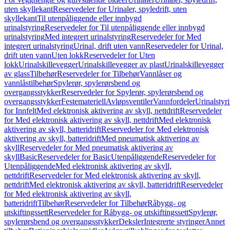
uten skyllekant
Reservedeler for Urinaler, spyledrift, uten
skyllekant
Til utenpåliggende eller innbygd
urinalstyring
Reservedeler for Til utenpåliggende eller innbygd
urinalstyring
Med integrert urinalstyring
Reservedeler for Med
integrert urinalstyring
Urinal, drift uten vann
Reservedeler for Urinal,
drift uten vann
Uten lokk
Reservedeler for Uten
lokk
Urinalskillevegger
Urinalskillevegger av plast
Urinalskillevegger
av glass
Tilbehør
Reservedeler for Tilbehør
Vannlåser og
vannlåstilbehør
Spylerør, spylerørsbend og
overgangsstykker
Reservedeler for Spylerør, spylerørsbend og
overgangsstykker
Festemateriell
Avløpsventiler
Vannfordeler
Urinalstyr
for Innfelt
Med elektronisk aktivering av skyll, nettdrift
Reservedeler
for Med elektronisk aktivering av skyll, nettdrift
Med elektronisk
aktivering av skyll, batteridrift
Reservedeler for Med elektronisk
aktivering av skyll, batteridrift
Med pneumatisk aktivering av
skyll
Reservedeler for Med pneumatisk aktivering av
skyll
Basic
Reservedeler for Basic
Utenpåliggende
Reservedeler for
Utenpåliggende
Med elektronisk aktivering av skyll,
nettdrift
Reservedeler for Med elektronisk aktivering av skyll,
nettdrift
Med elektronisk aktivering av skyll, batteridrift
Reservedeler
for Med elektronisk aktivering av skyll,
batteridrift
Tilbehør
Reservedeler for Tilbehør
Råbygg- og
utskiftingssett
Reservedeler for Råbygg- og utskiftingssett
Spylerør,
spylerørsbend og overgangsstykker
Deksler
Integrerte styringer
Annet