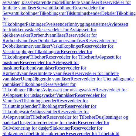
servanter, plassbeparende modell
Innfelte vannlåser
Reservedeler for
Innfelte vannlåser
Servanttilkoblinger
Reservedeler for
Servanttilkoblinger
Tilkoblingsrør
Tilslutningsbender
Deksler
Tilkobling
for
Tilkoblinger
Pakninger
Sveiseender
Innbyggingssisterner
Avløpssett
for kjøkkenvasker
Reservedeler for Avløpssett for
kjøkkenvasker
Rørbendvannlåser
Reservedeler for
Rørbendvannlåser
Dobbelkammervannlåser
Reservedeler for
Dobbelkammervannlåser
Vasktilkoplinger
Reservedeler for
Vasktilkoplinger
Tilkoblingsrør
Reservedeler for
Tilkoblingsrør
Tilbehør
Reservedeler for Tilbehør
Avløpssett for
maskiner
Reservedeler for Avløpssett for
maskiner
Rørbendvannlåser
Reservedeler for
Rørbendvannlåser
Innfelte vannlåser
Reservedeler for Innfelte
vannlåser
Utenpåliggende vannlåser
Reservedeler for Utenpåliggende
vannlåser
Tilkoblinger
Reservedeler for
Tilkoblinger
Tilbehør
Avløpssett for utslagsvasker
Reservedeler for
Avløpssett for utslagsvasker
Vannlåser
Reservedeler for
Vannlåser
Tilslutningsbender
Reservedeler for
Tilslutningsbender
Tilkoblingsrør
Reservedeler for
Tilkoblingsrør
Avløpsventiler
Reservedeler for
Avløpsventiler
Tilbehør
Reservedeler for Tilbehør
Dusjløsninger og
badekar
Dusjer
Gulvdrenering for dusjer
Reservedeler for
Gulvdrenering for dusjer
Slukrenner
Reservedeler for
Slukrenner
Tilbehør til slukrenner
Reservedeler for Tilbehør til