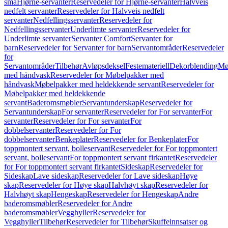
små
Hjørne-servanter
Reservedeler for Hjørne-servanter
Halvveis
nedfelt servanter
Reservedeler for Halvveis nedfelt
servanter
Nedfellingsservanter
Reservedeler for
Nedfellingsservanter
Underlimte servanter
Reservedeler for
Underlimte servanter
Servanter Comfort
Servanter for
barn
Reservedeler for Servanter for barn
Servantområder
Reservedeler
for
Servantområder
Tilbehør
Avløpsdeksel
Festemateriell
Dekorblending
Mø
med håndvask
Reservedeler for Møbelpakker med
håndvask
Møbelpakker med heldekkende servant
Reservedeler for
Møbelpakker med heldekkende
servant
Baderomsmøbler
Servantunderskap
Reservedeler for
Servantunderskap
For servanter
Reservedeler for For servanter
For
servanter
Reservedeler for For servanter
For
dobbelservanter
Reservedeler for For
dobbelservanter
Benkeplater
Reservedeler for Benkeplater
For
toppmontert servant, bolleservant
Reservedeler for For toppmontert
servant, bolleservant
For toppmontert servant firkantet
Reservedeler
for For toppmontert servant firkantet
Sideskap
Reservedeler for
Sideskap
Lave sideskap
Reservedeler for Lave sideskap
Høye
skap
Reservedeler for Høye skap
Halvhøyt skap
Reservedeler for
Halvhøyt skap
Hengeskap
Reservedeler for Hengeskap
Andre
baderomsmøbler
Reservedeler for Andre
baderomsmøbler
Vegghyller
Reservedeler for
Vegghyller
Tilbehør
Reservedeler for Tilbehør
Skuffeinnsatser og