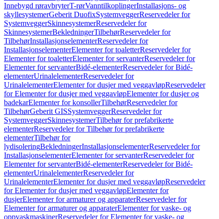
Innebygd røravbryter
T-rør
Vanntilkoplinger
Installasjons- og
skyllesystemer
Geberit Duofix
Systemvegger
Reservedeler for
Systemvegger
Skinnesystemer
Reservedeler for
Skinnesystemer
Bekledninger
Tilbehør
Reservedeler for
Tilbehør
Installasjonselementer
Reservedeler for
Installasjonselementer
Elementer for toaletter
Reservedeler for
Elementer for toaletter
Elementer for servanter
Reservedeler for
Elementer for servanter
Bidé-elementer
Reservedeler for Bidé-
elementer
Urinalelementer
Reservedeler for
Urinalelementer
Elementer for dusjer med veggavløp
Reservedeler
for Elementer for dusjer med veggavløp
Elementer for dusjer og
badekar
Elementer for konsoller
Tilbehør
Reservedeler for
Tilbehør
Geberit GIS
Systemvegger
Reservedeler for
Systemvegger
Skinnesystemer
Tilbehør for prefabrikerte
elementer
Reservedeler for Tilbehør for prefabrikerte
elementer
Tilbehør for
lydisolering
Bekledninger
Installasjonselementer
Reservedeler for
Installasjonselementer
Elementer for servanter
Reservedeler for
Elementer for servanter
Bidé-elementer
Reservedeler for Bidé-
elementer
Urinalelementer
Reservedeler for
Urinalelementer
Elementer for dusjer med veggavløp
Reservedeler
for Elementer for dusjer med veggavløp
Elementer for
dusjer
Elementer for armaturer og apparater
Reservedeler for
Elementer for armaturer og apparater
Elementer for vaske- og
oppvaskmaskiner
Reservedeler for Elementer for vaske- og