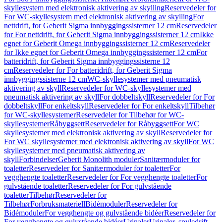
skyllesystem med elektronisk aktivering av skylling
Reservedeler for
For WC-skyllesystem med elektronisk aktivering av skylling
For
nettdrift, for Geberit Sigma innbyggingssisterner 12 cm
Reservedeler
for For nettdrift, for Geberit Sigma innbyggingssisterner 12 cm
Ikke
egnet for Geberit Omega innbyggingssisterner 12 cm
Reservedeler
for Ikke egnet for Geberit Omega innbyggingssisterner 12 cm
For
batteridrift, for Geberit Sigma innbyggingssisterne 12
cm
Reservedeler for For batteridrift, for Geberit Sigma
innbyggingssisterne 12 cm
WC-skyllesystemer med pneumatisk
aktivering av skyll
Reservedeler for WC-skyllesystemer med
pneumatisk aktivering av skyll
For dobbeltskyll
Reservedeler for For
dobbeltskyll
For enkeltskyll
Reservedeler for For enkeltskyll
Tilbehør
for WC-skyllesystemer
Reservedeler for Tilbehør for WC-
skyllesystemer
Råbyggsett
Reservedeler for Råbyggsett
For WC
skyllesystemer med elektronisk aktivering av skyll
Reservedeler for
For WC skyllesystemer med elektronisk aktivering av skyll
For WC
skyllesystemer med pneumatisk aktivering av
skyll
Forbindelser
Geberit Monolith moduler
Sanitærmoduler for
toaletter
Reservedeler for Sanitærmoduler for toaletter
For
vegghengte toaletter
Reservedeler for For vegghengte toaletter
For
gulvstående toaletter
Reservedeler for For gulvstående
toaletter
Tilbehør
Reservedeler for
Tilbehør
Forbruksmateriell
Bidémoduler
Reservedeler for
Bidémoduler
For vegghengte og gulvstående bidéer
Reservedeler for
For vegghengte og gulvstående bidéer
Urinaler
Urinaler, spyledrift,