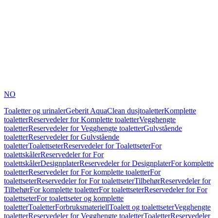
NO
Toaletter og urinaler
Geberit AquaClean dusjtoaletter
Komplette
toaletter
Reservedeler for Komplette toaletter
Vegghengte
toaletter
Reservedeler for Vegghengte toaletter
Gulvstående
toaletter
Reservedeler for Gulvstående
toaletter
Toalettseter
Reservedeler for Toalettseter
For
toalettskåler
Reservedeler for For
toalettskåler
Designplater
Reservedeler for Designplater
For komplette
toaletter
Reservedeler for For komplette toaletter
For
toalettseter
Reservedeler for For toalettseter
Tilbehør
Reservedeler for
Tilbehør
For komplette toaletter
For toalettseter
Reservedeler for For
toalettseter
For toalettseter og komplette
toaletter
Toaletter
Forbruksmateriell
Toalett og toalettseter
Vegghengte
toaletter
Reservedeler for Vegghengte toaletter
Toaletter
Reservedeler