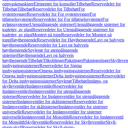
oppvaskmaskiner
Elementer for konsoller
Tilbehør
Reservedeler for
Tilbehør
Tilbehør
Reservedeler for Tilbehør
For
systemvegger
Reservedeler for For systemvegger
For
tilførselssystemer
Reservedeler for For tilførselssystemer
For
avløpssystemer
Utenpåliggende sisterner
Utenpåliggende sisterner for
toaletter, av plast
Reservedeler for Utenpåliggende sisterner for
toaletter, av plast
Montert på topp
Reservedeler for Montert på
topp
Høythengende
Reservedeler for Høythengende
Lavt og halvveis
høythengende
Reservedeler for Lavt og halvveis
høythengende
Spylerør for utenpåliggende
sisterner
Høythengende
Lavt og halvveis
høythengende
Tilbehør
Tilkoblinger
Pakninger
Pakningsringer
Skylleven
innbyggingssisterner
Reservedeler for Sigma
innbyggingssisterner
Omega innbyggingssisterner
Reservedeler for
Omega innbyggingssisterner
Delta innbyggingssisterner
Reservedeler
for Delta innbyggingssisterner
Spylerør
Tilbehør
Innløps- og
skylleventiler
Innløpsventiler
Reservedeler for
Innløpsventiler
Innløpsventiler for utenpåliggende
sisterner
Reservedeler for Innløpsventiler for utenpåliggende
sisterner
Innløpsventiler for skålsisterner
Reservedeler for
Innløpsventiler for skålsisterner
Innløpsventiler for sisterner
universelle
Reservedeler for Innløpsventiler for sisterner
universelle
Innløpsventil for Monolith
Reservedeler for Innløpsventil
for Monolith
Skylleventiler
Reservedeler for Skylleventiler
Skyll-
stopp-skyll
Reservedeler for Skyll-stopp-