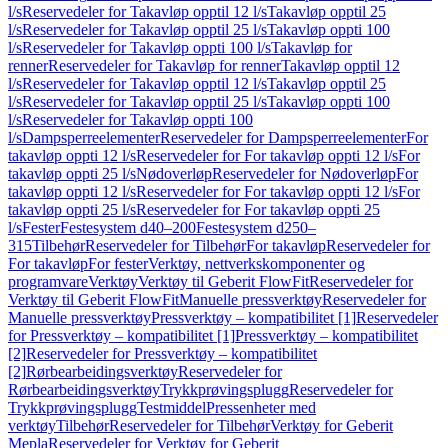
l/s
Reservedeler for Takavløp opptil 12 l/s
Takavløp opptil 25
l/s
Reservedeler for Takavløp opptil 25 l/s
Takavløp oppti 100
l/s
Reservedeler for Takavløp oppti 100 l/s
Takavløp for
renner
Reservedeler for Takavløp for renner
Takavløp opptil 12
l/s
Reservedeler for Takavløp opptil 12 l/s
Takavløp opptil 25
l/s
Reservedeler for Takavløp opptil 25 l/s
Takavløp oppti 100
l/s
Reservedeler for Takavløp oppti 100
l/s
Dampsperreelementer
Reservedeler for Dampsperreelementer
For
takavløp oppti 12 l/s
Reservedeler for For takavløp oppti 12 l/s
For
takavløp oppti 25 l/s
Nødoverløp
Reservedeler for Nødoverløp
For
takavløp oppti 12 l/s
Reservedeler for For takavløp oppti 12 l/s
For
takavløp oppti 25 l/s
Reservedeler for For takavløp oppti 25
l/s
Fester
Festesystem d40–200
Festesystem d250–
315
Tilbehør
Reservedeler for Tilbehør
For takavløp
Reservedeler for
For takavløp
For fester
Verktøy, nettverkskomponenter og
programvare
Verktøy
Verktøy til Geberit FlowFit
Reservedeler for
Verktøy til Geberit FlowFit
Manuelle pressverktøy
Reservedeler for
Manuelle pressverktøy
Pressverktøy – kompatibilitet [1]
Reservedeler
for Pressverktøy – kompatibilitet [1]
Pressverktøy – kompatibilitet
[2]
Reservedeler for Pressverktøy – kompatibilitet
[2]
Rørbearbeidingsverktøy
Reservedeler for
Rørbearbeidingsverktøy
Trykkprøvingsplugg
Reservedeler for
Trykkprøvingsplugg
Testmiddel
Pressenheter med
verktøy
Tilbehør
Reservedeler for Tilbehør
Verktøy for Geberit
Mepla
Reservedeler for Verktøy for Geberit