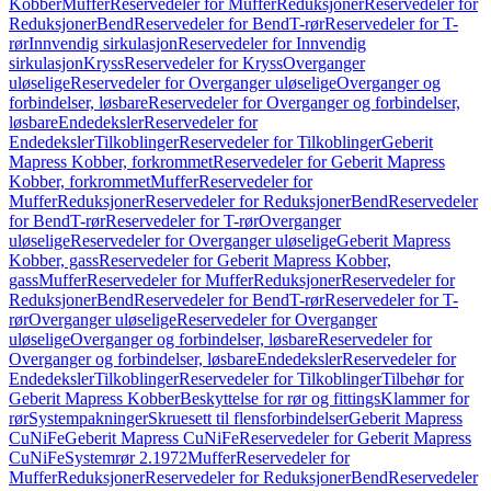
Kobber
Muffer
Reservedeler for Muffer
Reduksjoner
Reservedeler for
Reduksjoner
Bend
Reservedeler for Bend
T-rør
Reservedeler for T-
rør
Innvendig sirkulasjon
Reservedeler for Innvendig
sirkulasjon
Kryss
Reservedeler for Kryss
Overganger
uløselige
Reservedeler for Overganger uløselige
Overganger og
forbindelser, løsbare
Reservedeler for Overganger og forbindelser,
løsbare
Endedeksler
Reservedeler for
Endedeksler
Tilkoblinger
Reservedeler for Tilkoblinger
Geberit
Mapress Kobber, forkrommet
Reservedeler for Geberit Mapress
Kobber, forkrommet
Muffer
Reservedeler for
Muffer
Reduksjoner
Reservedeler for Reduksjoner
Bend
Reservedeler
for Bend
T-rør
Reservedeler for T-rør
Overganger
uløselige
Reservedeler for Overganger uløselige
Geberit Mapress
Kobber, gass
Reservedeler for Geberit Mapress Kobber,
gass
Muffer
Reservedeler for Muffer
Reduksjoner
Reservedeler for
Reduksjoner
Bend
Reservedeler for Bend
T-rør
Reservedeler for T-
rør
Overganger uløselige
Reservedeler for Overganger
uløselige
Overganger og forbindelser, løsbare
Reservedeler for
Overganger og forbindelser, løsbare
Endedeksler
Reservedeler for
Endedeksler
Tilkoblinger
Reservedeler for Tilkoblinger
Tilbehør for
Geberit Mapress Kobber
Beskyttelse for rør og fittings
Klammer for
rør
Systempakninger
Skruesett til flensforbindelser
Geberit Mapress
CuNiFe
Geberit Mapress CuNiFe
Reservedeler for Geberit Mapress
CuNiFe
Systemrør 2.1972
Muffer
Reservedeler for
Muffer
Reduksjoner
Reservedeler for Reduksjoner
Bend
Reservedeler