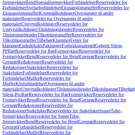
formstykker
Bend
Spesialformstykker
Forbindelser
Reservedeler for
Forbindelser
Sveiseforbindelser
Ekspansjonsmuffer
Reservedeler for
Ekspansjonsmuffer
Kromstålkoblinger
Overganger til andre
materialer
Reservedeler for Overganger til andre
materialer
Utstyrstilkoblinger
Reservedeler for
Utstyrstilkoblinger
Tilslutningsbender
Reservedeler for
Tilslutningsbender
Tilkoblingsmuffer
Reservedeler for
Tilkoblingsmuffer
Tilbehør
Klammer
Fester for
klammer
Endedeksler
Pakninger
Forbruksmateriell
Geberit Silent-
PP
Rør
Reservedeler for Rør
Formstykker
Reservedeler for
Formstykker
Bend
Reservedeler for Bend
Grenrør
Reservedeler for
Grenrør
Reduksjoner
Reservedeler for
Reduksjoner
Stakeluker
Reservedeler for
Stakeluker
Forbindelser
Reservedeler for
Forbindelser
Muffer
Reservedeler for
Muffer
Kloforbindelser
Overganger til andre
materialer
Utstyrstilkoblinger
Tilslutningsbender
Tilkoblingsrør
Tilbehør
Silent-Pro
Rør
Reservedeler for Rør
Formstykker
Reservedeler for
Formstykker
Bend
Reservedeler for Bend
Grenrør
Reservedeler for
Grenrør
Reduksjoner
Reservedeler for
Reduksjoner
Stakeluker
Reservedeler for Stakeluker
SuperTube-
formstykker
Reservedeler for SuperTube-
formstykker
Bend
Reservedeler for Bend
Grenrør
Reservedeler for
Grenrør
Forbindelser
Reservedeler for
Forbindelser
Muffer
Reservedeler for