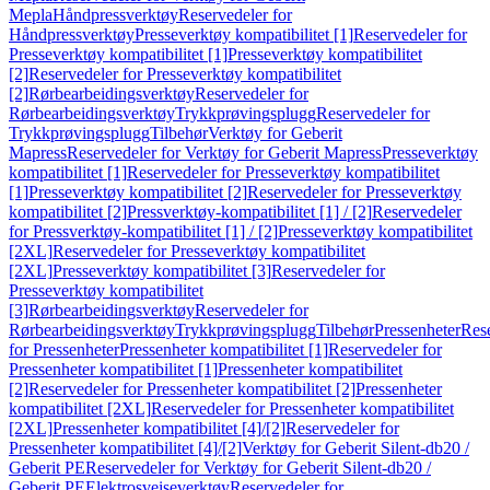
Mepla
Håndpressverktøy
Reservedeler for
Håndpressverktøy
Presseverktøy kompatibilitet [1]
Reservedeler for
Presseverktøy kompatibilitet [1]
Presseverktøy kompatibilitet
[2]
Reservedeler for Presseverktøy kompatibilitet
[2]
Rørbearbeidingsverktøy
Reservedeler for
Rørbearbeidingsverktøy
Trykkprøvingsplugg
Reservedeler for
Trykkprøvingsplugg
Tilbehør
Verktøy for Geberit
Mapress
Reservedeler for Verktøy for Geberit Mapress
Presseverktøy
kompatibilitet [1]
Reservedeler for Presseverktøy kompatibilitet
[1]
Presseverktøy kompatibilitet [2]
Reservedeler for Presseverktøy
kompatibilitet [2]
Pressverktøy-kompatibilitet [1] / [2]
Reservedeler
for Pressverktøy-kompatibilitet [1] / [2]
Presseverktøy kompatibilitet
[2XL]
Reservedeler for Presseverktøy kompatibilitet
[2XL]
Presseverktøy kompatibilitet [3]
Reservedeler for
Presseverktøy kompatibilitet
[3]
Rørbearbeidingsverktøy
Reservedeler for
Rørbearbeidingsverktøy
Trykkprøvingsplugg
Tilbehør
Pressenheter
Res
for Pressenheter
Pressenheter kompatibilitet [1]
Reservedeler for
Pressenheter kompatibilitet [1]
Pressenheter kompatibilitet
[2]
Reservedeler for Pressenheter kompatibilitet [2]
Pressenheter
kompatibilitet [2XL]
Reservedeler for Pressenheter kompatibilitet
[2XL]
Pressenheter kompatibilitet [4]/[2]
Reservedeler for
Pressenheter kompatibilitet [4]/[2]
Verktøy for Geberit Silent-db20 /
Geberit PE
Reservedeler for Verktøy for Geberit Silent-db20 /
Geberit PE
Elektrosveiseverktøy
Reservedeler for