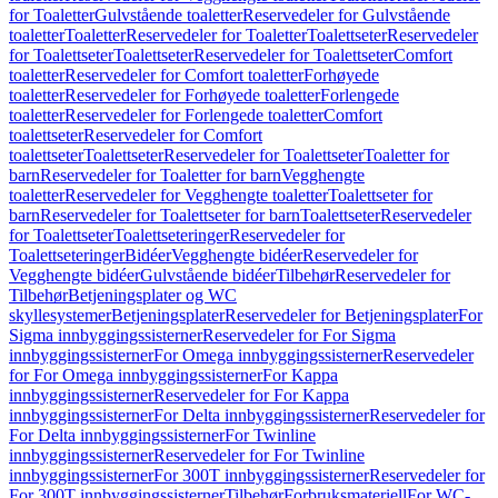
for Toaletter
Gulvstående toaletter
Reservedeler for Gulvstående
toaletter
Toaletter
Reservedeler for Toaletter
Toalettseter
Reservedeler
for Toalettseter
Toalettseter
Reservedeler for Toalettseter
Comfort
toaletter
Reservedeler for Comfort toaletter
Forhøyede
toaletter
Reservedeler for Forhøyede toaletter
Forlengede
toaletter
Reservedeler for Forlengede toaletter
Comfort
toalettseter
Reservedeler for Comfort
toalettseter
Toalettseter
Reservedeler for Toalettseter
Toaletter for
barn
Reservedeler for Toaletter for barn
Vegghengte
toaletter
Reservedeler for Vegghengte toaletter
Toalettseter for
barn
Reservedeler for Toalettseter for barn
Toalettseter
Reservedeler
for Toalettseter
Toalettseteringer
Reservedeler for
Toalettseteringer
Bidéer
Vegghengte bidéer
Reservedeler for
Vegghengte bidéer
Gulvstående bidéer
Tilbehør
Reservedeler for
Tilbehør
Betjeningsplater og WC
skyllesystemer
Betjeningsplater
Reservedeler for Betjeningsplater
For
Sigma innbyggingssisterner
Reservedeler for For Sigma
innbyggingssisterner
For Omega innbyggingssisterner
Reservedeler
for For Omega innbyggingssisterner
For Kappa
innbyggingssisterner
Reservedeler for For Kappa
innbyggingssisterner
For Delta innbyggingssisterner
Reservedeler for
For Delta innbyggingssisterner
For Twinline
innbyggingssisterner
Reservedeler for For Twinline
innbyggingssisterner
For 300T innbyggingssisterner
Reservedeler for
For 300T innbyggingssisterner
Tilbehør
Forbruksmateriell
For WC-