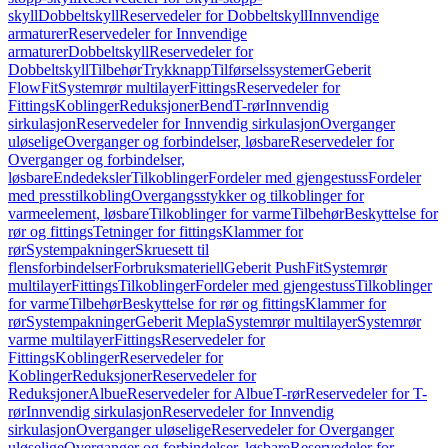
skyll
Dobbeltskyll
Reservedeler for Dobbeltskyll
Innvendige
armaturer
Reservedeler for Innvendige
armaturer
Dobbeltskyll
Reservedeler for
Dobbeltskyll
Tilbehør
Trykknapp
Tilførselssystemer
Geberit
FlowFit
Systemrør multilayer
Fittings
Reservedeler for
Fittings
Koblinger
Reduksjoner
Bend
T-rør
Innvendig
sirkulasjon
Reservedeler for Innvendig sirkulasjon
Overganger
uløselige
Overganger og forbindelser, løsbare
Reservedeler for
Overganger og forbindelser,
løsbare
Endedeksler
Tilkoblinger
Fordeler med gjengestuss
Fordeler
med presstilkobling
Overgangsstykker og tilkoblinger for
varmeelement, løsbare
Tilkoblinger for varme
Tilbehør
Beskyttelse for
rør og fittings
Tetninger for fittings
Klammer for
rør
Systempakninger
Skruesett til
flensforbindelser
Forbruksmateriell
Geberit PushFit
Systemrør
multilayer
Fittings
Tilkoblinger
Fordeler med gjengestuss
Tilkoblinger
for varme
Tilbehør
Beskyttelse for rør og fittings
Klammer for
rør
Systempakninger
Geberit Mepla
Systemrør multilayer
Systemrør
varme multilayer
Fittings
Reservedeler for
Fittings
Koblinger
Reservedeler for
Koblinger
Reduksjoner
Reservedeler for
Reduksjoner
Albue
Reservedeler for Albue
T-rør
Reservedeler for T-
rør
Innvendig sirkulasjon
Reservedeler for Innvendig
sirkulasjon
Overganger uløselige
Reservedeler for Overganger
uløselige
Overganger og forbindelser, løsbare
Reservedeler for