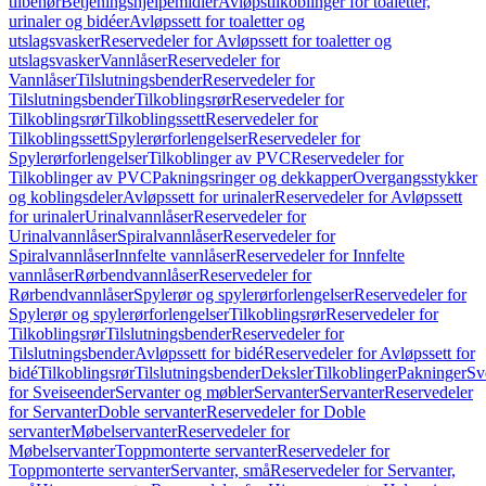
tilbehør
Betjeningshjelpemidler
Avløpstilkoblinger for toaletter,
urinaler og bidéer
Avløpssett for toaletter og
utslagsvasker
Reservedeler for Avløpssett for toaletter og
utslagsvasker
Vannlåser
Reservedeler for
Vannlåser
Tilslutningsbender
Reservedeler for
Tilslutningsbender
Tilkoblingsrør
Reservedeler for
Tilkoblingsrør
Tilkoblingssett
Reservedeler for
Tilkoblingssett
Spylerørforlengelser
Reservedeler for
Spylerørforlengelser
Tilkoblinger av PVC
Reservedeler for
Tilkoblinger av PVC
Pakningsringer og dekkapper
Overgangsstykker
og koblingsdeler
Avløpssett for urinaler
Reservedeler for Avløpssett
for urinaler
Urinalvannlåser
Reservedeler for
Urinalvannlåser
Spiralvannlåser
Reservedeler for
Spiralvannlåser
Innfelte vannlåser
Reservedeler for Innfelte
vannlåser
Rørbendvannlåser
Reservedeler for
Rørbendvannlåser
Spylerør og spylerørforlengelser
Reservedeler for
Spylerør og spylerørforlengelser
Tilkoblingsrør
Reservedeler for
Tilkoblingsrør
Tilslutningsbender
Reservedeler for
Tilslutningsbender
Avløpssett for bidé
Reservedeler for Avløpssett for
bidé
Tilkoblingsrør
Tilslutningsbender
Deksler
Tilkoblinger
Pakninger
Sv
for Sveiseender
Servanter og møbler
Servanter
Servanter
Reservedeler
for Servanter
Doble servanter
Reservedeler for Doble
servanter
Møbelservanter
Reservedeler for
Møbelservanter
Toppmonterte servanter
Reservedeler for
Toppmonterte servanter
Servanter, små
Reservedeler for Servanter,