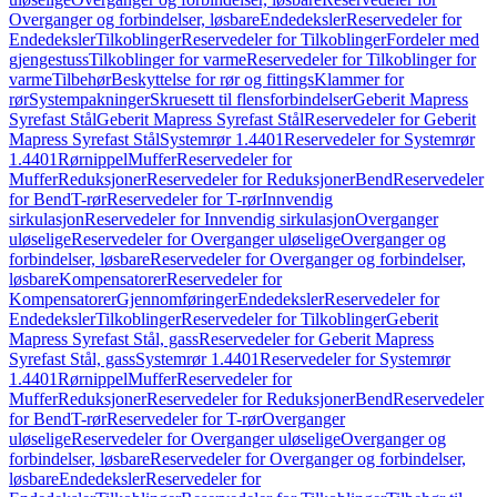
Overganger og forbindelser, løsbare
Endedeksler
Reservedeler for
Endedeksler
Tilkoblinger
Reservedeler for Tilkoblinger
Fordeler med
gjengestuss
Tilkoblinger for varme
Reservedeler for Tilkoblinger for
varme
Tilbehør
Beskyttelse for rør og fittings
Klammer for
rør
Systempakninger
Skruesett til flensforbindelser
Geberit Mapress
Syrefast Stål
Geberit Mapress Syrefast Stål
Reservedeler for Geberit
Mapress Syrefast Stål
Systemrør 1.4401
Reservedeler for Systemrør
1.4401
Rørnippel
Muffer
Reservedeler for
Muffer
Reduksjoner
Reservedeler for Reduksjoner
Bend
Reservedeler
for Bend
T-rør
Reservedeler for T-rør
Innvendig
sirkulasjon
Reservedeler for Innvendig sirkulasjon
Overganger
uløselige
Reservedeler for Overganger uløselige
Overganger og
forbindelser, løsbare
Reservedeler for Overganger og forbindelser,
løsbare
Kompensatorer
Reservedeler for
Kompensatorer
Gjennomføringer
Endedeksler
Reservedeler for
Endedeksler
Tilkoblinger
Reservedeler for Tilkoblinger
Geberit
Mapress Syrefast Stål, gass
Reservedeler for Geberit Mapress
Syrefast Stål, gass
Systemrør 1.4401
Reservedeler for Systemrør
1.4401
Rørnippel
Muffer
Reservedeler for
Muffer
Reduksjoner
Reservedeler for Reduksjoner
Bend
Reservedeler
for Bend
T-rør
Reservedeler for T-rør
Overganger
uløselige
Reservedeler for Overganger uløselige
Overganger og
forbindelser, løsbare
Reservedeler for Overganger og forbindelser,
løsbare
Endedeksler
Reservedeler for