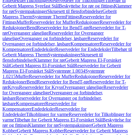
Endedeksler
Tilkoblinger
Reservedeler for Tilkoblinger
Tilbehør til
Geberit Mapress Syrefast Stål
Beskyttelse for rør og fittings
Klammer
for rør
Systempakninger
Skruesett til flensforbindelser
Geberit
Mapress Therm
Systemrør Therm
Fittings
Reservedeler for
Fittings
Muffer
Reservedeler for Muffer
Reduksjoner
Reservedeler for
Reduksjoner
Bend
Reservedeler for Bend
T-rør
Reservedeler for T-
rør
Overganger uløselige
Reservedeler for Overganger
uløselige
Overganger og forbindelser, løsbare
Reservedeler for
Overganger og forbindelser, løsbare
Kompensatorer
Reservedeler for
Kompensatorer
Endedeksler
Reservedeler for Endedeksler
Tilbehør til
Geberit Mapress Therm
Systempakninger
Skruesett til
flensforbindelser
Klammer for rør
Geberit Mapress El-Forsinket
Stål
Geberit Mapress El-Forsinket Stål
Reservedeler for Geberit
Mapress El-Forsinket Stål
Systemrør 1.0034
Systemrør
1.0215
Muffer
Reservedeler for Muffer
Reduksjoner
Reservedeler for
Reduksjoner
Bend
Reservedeler for Bend
T-rør
Reservedeler for T-
rør
Kryss
Reservedeler for Kryss
Overganger uløselige
Reservedeler
for Overganger uløselige
Overganger og forbindelser,
løsbare
Reservedeler for Overganger og forbindelser,
løsbare
Kompensatorer
Reservedeler for
Kompensatorer
Endedeksler
Reservedeler for
Endedeksler
Tilkoblinger for varme
Reservedeler for Tilkoblinger for
varme
Tilbehør for Geberit Mapress El-Forsinket Stål
Beskyttelse for
rør og fittings
Klammer for rør
Systempakninger
Geberit Mapress
Kobber
Geberit Mapress Kobber
Reservedeler for Geberit Mapress