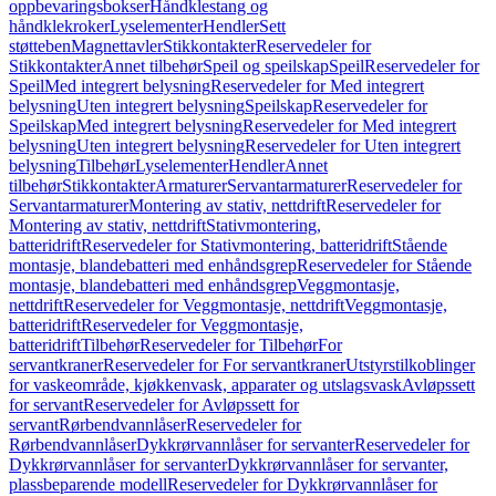
oppbevaringsbokser
Håndklestang og
håndklekroker
Lyselementer
Hendler
Sett
støtteben
Magnettavler
Stikkontakter
Reservedeler for
Stikkontakter
Annet tilbehør
Speil og speilskap
Speil
Reservedeler for
Speil
Med integrert belysning
Reservedeler for Med integrert
belysning
Uten integrert belysning
Speilskap
Reservedeler for
Speilskap
Med integrert belysning
Reservedeler for Med integrert
belysning
Uten integrert belysning
Reservedeler for Uten integrert
belysning
Tilbehør
Lyselementer
Hendler
Annet
tilbehør
Stikkontakter
Armaturer
Servantarmaturer
Reservedeler for
Servantarmaturer
Montering av stativ, nettdrift
Reservedeler for
Montering av stativ, nettdrift
Stativmontering,
batteridrift
Reservedeler for Stativmontering, batteridrift
Stående
montasje, blandebatteri med enhåndsgrep
Reservedeler for Stående
montasje, blandebatteri med enhåndsgrep
Veggmontasje,
nettdrift
Reservedeler for Veggmontasje, nettdrift
Veggmontasje,
batteridrift
Reservedeler for Veggmontasje,
batteridrift
Tilbehør
Reservedeler for Tilbehør
For
servantkraner
Reservedeler for For servantkraner
Utstyrstilkoblinger
for vaskeområde, kjøkkenvask, apparater og utslagsvask
Avløpssett
for servant
Reservedeler for Avløpssett for
servant
Rørbendvannlåser
Reservedeler for
Rørbendvannlåser
Dykkrørvannlåser for servanter
Reservedeler for
Dykkrørvannlåser for servanter
Dykkrørvannlåser for servanter,
plassbeparende modell
Reservedeler for Dykkrørvannlåser for