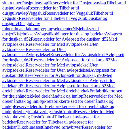
slukrenner
Dusjgulvavløp
Reservedeler for Dusjgulvavløp
Tilbehør til
dusjgulvavløp
Reservedeler for Tilbehør til
dusjgulvavløp
Veggsluk
Reservedeler for Veggsluk
Tilbehør til
veggsluk
Reservedeler for Tilbehør til veggsluk
Dusjkar og
dusjgulv
Dusjgulv av
mineralmateriale
Innbyggingselementer
Nisjebokser til
dusjer
Nisjebokser
Avløpstilkoblinger for dusj og badekar
Avløpsett
for dusjkar, d52
Reservedeler for Avløpsett for dusjkar, d52
Med
avløpsdeksel
Reservedeler for Med avløpsdeksel
Uten
avløpsdeksel
Reservedeler for Uten
avløpsdeksel
Avløpsdeksel
Reservedeler for Avløpsdeksel
Avløpssett
for dusjkar, d62
Reservedeler for Avløpssett for dusjkar, d62
Med
avløpsdeksel
Reservedeler for Med avløpsdeksel
Uten
avløpsdeksel
Reservedeler for Uten avløpsdeksel
Avløpssett for
dusjkar, d90
Reservedeler for Avløpssett for dusjkar, d90
Med
avløpsdeksel
Reservedeler for Med avløpsdeksel
Avløpssett for
badekar, d52
Reservedeler for Avløpssett for badekar, d52
Med
dreiehåndtak
Reservedeler for Med dreiehåndtak
Prefabrikkerte sett
for dreiehåndtak
Med dreiehåndtak og innløp
Reservedeler for Med
dreiehåndtak og innløp
Prefabrikkerte sett for dreiehåndtak og
innløp
Reservedeler for Prefabrikkerte sett for dreiehåndtak og
innløp
Med trykkaktivering PushControl
Reservedeler for Med
trykkaktivering PushControl
Tilbehør til avløpssett for
badekar
Reservedeler for Tilbehør til avløpssett for
badekar
Tilkoblingssett
Innebygd røravbryter
Reservedeler for