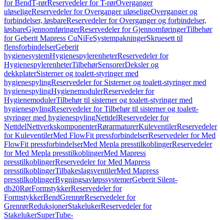
for Bend
T-rør
Reservedeler for T-rør
Overganger
uløselige
Reservedeler for Overganger uløselige
Overganger og
forbindelser, løsbare
Reservedeler for Overganger og forbindelser,
løsbare
Gjennomføringer
Reservedeler for Gjennomføringer
Tilbehør
for Geberit Mapress CuNiFe
Systempakninger
Skruesett til
flensforbindelser
Geberit
hygienesystem
Hygienespylerenheter
Reservedeler for
Hygienespylerenheter
Tilbehør
Sensorer
Deksler og
dekkplater
Sisterner og toalett-styringer med
hygienespyling
Reservedeler for Sisterner og toalett-styringer med
hygienespyling
Hygienemoduler
Reservedeler for
Hygienemoduler
Tilbehør til sisterner og toalett-styringer med
hygienespyling
Reservedeler for Tilbehør til sisterner og toalett-
styringer med hygienespyling
Nettdel
Reservedeler for
Nettdel
Nettverkskomponenter
Rørarmaturer
Kuleventiler
Reservedeler
for Kuleventiler
Med FlowFit pressforbindelser
Reservedeler for Med
FlowFit pressforbindelser
Med Mepla presstilkoblinger
Reservedeler
for Med Mepla presstilkoblinger
Med Mapress
presstilkoblinger
Reservedeler for Med Mapress
presstilkoblinger
Tilbakeslagsventiler
Med Mapress
presstilkoblinger
Bygningsavløpssystemer
Geberit Silent-
db20
Rør
Formstykker
Reservedeler for
Formstykker
Bend
Grenrør
Reservedeler for
Grenrør
Reduksjoner
Stakeluker
Reservedeler for
Stakeluker
SuperTube-