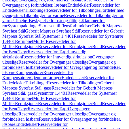
Overganger og forbindelser, løsbare
Endedeksler
Reservedeler for
Endedeksler
Tilkoblinger
Reservedeler for Tilkoblinger
Fordeler med
gjengestuss
Tilkoblinger for varme
Reservedeler for Tilkoblinger for
varme
Tilbehør
Beskyttelse for rør og fittings
Klammer for
rør
Systempakninger
Skruesett til flensforbindelser
Geberit Mapress
Syrefast Stål
Geberit Mapress Syrefast Stål
Reservedeler for Geberit
Mapress Syrefast Stål
Systemrør 1.4401
Reservedeler for Systemrør
1.4401
Rørnippel
Muffer
Reservedeler for
Muffer
Reduksjoner
Reservedeler for Reduksjoner
Bend
Reservedeler
for Bend
T-rør
Reservedeler for T-rør
Innvendig
sirkulasjon
Reservedeler for Innvendig sirkulasjon
Overganger
uløselige
Reservedeler for Overganger uløselige
Overganger og
forbindelser, løsbare
Reservedeler for Overganger og forbindelser,
løsbare
Kompensatorer
Reservedeler for
Kompensatorer
Gjennomføringer
Endedeksler
Reservedeler for
Endedeksler
Tilkoblinger
Reservedeler for Tilkoblinger
Geberit
Mapress Syrefast Stål, gass
Reservedeler for Geberit Mapress
Syrefast Stål, gass
Systemrør 1.4401
Reservedeler for Systemrør
1.4401
Rørnippel
Muffer
Reservedeler for
Muffer
Reduksjoner
Reservedeler for Reduksjoner
Bend
Reservedeler
for Bend
T-rør
Reservedeler for T-rør
Overganger
uløselige
Reservedeler for Overganger uløselige
Overganger og
forbindelser, løsbare
Reservedeler for Overganger og forbindelser,
løsbare
Endedeksler
Reservedeler for