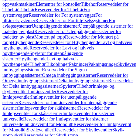
oppvaskmaskiner
Elementer for konsoller
Tilbehør
Reservedeler for
Tilbehør
Tilbehør
Reservedeler for Tilbehør
For
systemvegger
Reservedeler for For systemvegger
For
tilførselssystemer
Reservedeler for For tilførselssystemer
For
avløpssystemer
Utenpåliggende sisterner
Utenpåliggende sisterner for
toaletter, av plast
Reservedeler for Utenpåliggende sisterner for
toaletter, av plast
Montert på topp
Reservedeler for Montert på
topp
Høythengende
Reservedeler for Høythengende
Lavt og halvveis
høythengende
Reservedeler for Lavt og halvveis
høythengende
Spylerør for utenpåliggende
sisterner
Høythengende
Lavt og halvveis
høythengende
Tilbehør
Tilkoblinger
Pakninger
Pakningsringer
Skylleven
innbyggingssisterner
Reservedeler for Sigma
innbyggingssisterner
Omega innbyggingssisterner
Reservedeler for
Omega innbyggingssisterner
Delta innbyggingssisterner
Reservedeler
for Delta innbyggingssisterner
Spylerør
Tilbehør
Innløps- og
skylleventiler
Innløpsventiler
Reservedeler for
Innløpsventiler
Innløpsventiler for utenpåliggende
sisterner
Reservedeler for Innløpsventiler for utenpåliggende
sisterner
Innløpsventiler for skålsisterner
Reservedeler for
Innløpsventiler for skålsisterner
Innløpsventiler for sisterner
universelle
Reservedeler for Innløpsventiler for sisterner
universelle
Innløpsventil for Monolith
Reservedeler for Innløpsventil
for Monolith
Skylleventiler
Reservedeler for Skylleventiler
Skyll-
stopp-skyll
Reservedeler for Skyll-stopp-