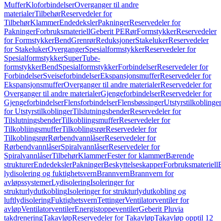
Muffer
Kloforbindelser
Overganger til andre
materialer
Tilbehør
Reservedeler for
Tilbehør
Klammer
Endedeksler
Pakninger
Reservedeler for
Pakninger
Forbruksmateriell
Geberit PE
Rør
Formstykker
Reservedeler
for Formstykker
Bend
Grenrør
Reduksjoner
Stakeluker
Reservedeler
for Stakeluker
Overganger
Spesialformstykker
Reservedeler for
Spesialformstykker
SuperTube-
formstykker
Bend
Spesialformstykker
Forbindelser
Reservedeler for
Forbindelser
Sveiseforbindelser
Ekspansjonsmuffer
Reservedeler for
Ekspansjonsmuffer
Overganger til andre materialer
Reservedeler for
Overganger til andre materialer
Gjengeforbindelser
Reservedeler for
Gjengeforbindelser
Flensforbindelser
Flensbøssinger
Utstyrstilkoblinge
for Utstyrstilkoblinger
Tilslutningsbender
Reservedeler for
Tilslutningsbender
Tilkobliingsmuffer
Reservedeler for
Tilkobliingsmuffer
Tilkoblingsrør
Reservedeler for
Tilkoblingsrør
Rørbendvannlåser
Reservedeler for
Rørbendvannlåser
Spiralvannlåser
Reservedeler for
Spiralvannlåser
Tilbehør
Klammer
Fester for klammer
Bærende
strukturer
Endedeksler
Pakninger
Beskyttelseskapper
Forbruksmateriell
lydisolering og fuktighetsvern
Brannvern
Brannvern for
avløpssystemer
Lydisolering
Isoleringer for
strukturlydutkobling
Isoleringer for strukturlydutkobling og
luftlydisolering
Fuktighetsvern
Tettinger
Ventilatorventiler for
avløp
Ventilatorventiler
Energistoppeventiler
Geberit Pluvia
takdrenering
Takavløp
Reservedeler for Takavløp
Takavløp opptil 12