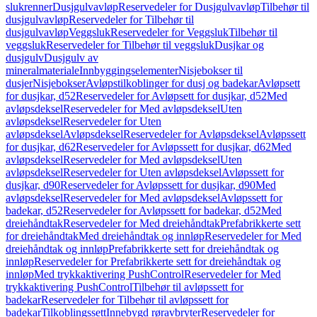
slukrenner
Dusjgulvavløp
Reservedeler for Dusjgulvavløp
Tilbehør til
dusjgulvavløp
Reservedeler for Tilbehør til
dusjgulvavløp
Veggsluk
Reservedeler for Veggsluk
Tilbehør til
veggsluk
Reservedeler for Tilbehør til veggsluk
Dusjkar og
dusjgulv
Dusjgulv av
mineralmateriale
Innbyggingselementer
Nisjebokser til
dusjer
Nisjebokser
Avløpstilkoblinger for dusj og badekar
Avløpsett
for dusjkar, d52
Reservedeler for Avløpsett for dusjkar, d52
Med
avløpsdeksel
Reservedeler for Med avløpsdeksel
Uten
avløpsdeksel
Reservedeler for Uten
avløpsdeksel
Avløpsdeksel
Reservedeler for Avløpsdeksel
Avløpssett
for dusjkar, d62
Reservedeler for Avløpssett for dusjkar, d62
Med
avløpsdeksel
Reservedeler for Med avløpsdeksel
Uten
avløpsdeksel
Reservedeler for Uten avløpsdeksel
Avløpssett for
dusjkar, d90
Reservedeler for Avløpssett for dusjkar, d90
Med
avløpsdeksel
Reservedeler for Med avløpsdeksel
Avløpssett for
badekar, d52
Reservedeler for Avløpssett for badekar, d52
Med
dreiehåndtak
Reservedeler for Med dreiehåndtak
Prefabrikkerte sett
for dreiehåndtak
Med dreiehåndtak og innløp
Reservedeler for Med
dreiehåndtak og innløp
Prefabrikkerte sett for dreiehåndtak og
innløp
Reservedeler for Prefabrikkerte sett for dreiehåndtak og
innløp
Med trykkaktivering PushControl
Reservedeler for Med
trykkaktivering PushControl
Tilbehør til avløpssett for
badekar
Reservedeler for Tilbehør til avløpssett for
badekar
Tilkoblingssett
Innebygd røravbryter
Reservedeler for