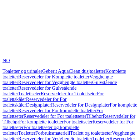
NO
Toaletter og urinaler
Geberit AquaClean dusjtoaletter
Komplette
toaletter
Reservedeler for Komplette toaletter
Vegghengte
toaletter
Reservedeler for Vegghengte toaletter
Gulvstående
toaletter
Reservedeler for Gulvstående
toaletter
Toalettseter
Reservedeler for Toalettseter
For
toalettskåler
Reservedeler for For
toalettskåler
Designplater
Reservedeler for Designplater
For komplette
toaletter
Reservedeler for For komplette toaletter
For
toalettseter
Reservedeler for For toalettseter
Tilbehør
Reservedeler for
Tilbehør
For komplette toaletter
For toalettseter
Reservedeler for For
toalettseter
For toalettseter og komplette
toaletter
Toaletter
Forbruksmateriell
Toalett og toalettseter
Vegghengte
toaletter
Reservedeler for Vegghengte toaletter
Toaletter
Reservedeler