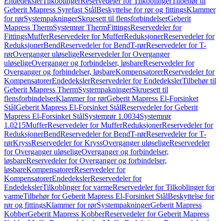
Endedeksler
Tilkoblinger
Reservedeler for Tilkoblinger
Tilbehør til
Geberit Mapress Syrefast Stål
Beskyttelse for rør og fittings
Klammer
for rør
Systempakninger
Skruesett til flensforbindelser
Geberit
Mapress Therm
Systemrør Therm
Fittings
Reservedeler for
Fittings
Muffer
Reservedeler for Muffer
Reduksjoner
Reservedeler for
Reduksjoner
Bend
Reservedeler for Bend
T-rør
Reservedeler for T-
rør
Overganger uløselige
Reservedeler for Overganger
uløselige
Overganger og forbindelser, løsbare
Reservedeler for
Overganger og forbindelser, løsbare
Kompensatorer
Reservedeler for
Kompensatorer
Endedeksler
Reservedeler for Endedeksler
Tilbehør til
Geberit Mapress Therm
Systempakninger
Skruesett til
flensforbindelser
Klammer for rør
Geberit Mapress El-Forsinket
Stål
Geberit Mapress El-Forsinket Stål
Reservedeler for Geberit
Mapress El-Forsinket Stål
Systemrør 1.0034
Systemrør
1.0215
Muffer
Reservedeler for Muffer
Reduksjoner
Reservedeler for
Reduksjoner
Bend
Reservedeler for Bend
T-rør
Reservedeler for T-
rør
Kryss
Reservedeler for Kryss
Overganger uløselige
Reservedeler
for Overganger uløselige
Overganger og forbindelser,
løsbare
Reservedeler for Overganger og forbindelser,
løsbare
Kompensatorer
Reservedeler for
Kompensatorer
Endedeksler
Reservedeler for
Endedeksler
Tilkoblinger for varme
Reservedeler for Tilkoblinger for
varme
Tilbehør for Geberit Mapress El-Forsinket Stål
Beskyttelse for
rør og fittings
Klammer for rør
Systempakninger
Geberit Mapress
Kobber
Geberit Mapress Kobber
Reservedeler for Geberit Mapress