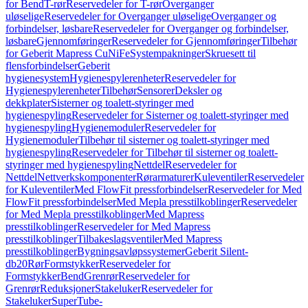
for Bend
T-rør
Reservedeler for T-rør
Overganger
uløselige
Reservedeler for Overganger uløselige
Overganger og
forbindelser, løsbare
Reservedeler for Overganger og forbindelser,
løsbare
Gjennomføringer
Reservedeler for Gjennomføringer
Tilbehør
for Geberit Mapress CuNiFe
Systempakninger
Skruesett til
flensforbindelser
Geberit
hygienesystem
Hygienespylerenheter
Reservedeler for
Hygienespylerenheter
Tilbehør
Sensorer
Deksler og
dekkplater
Sisterner og toalett-styringer med
hygienespyling
Reservedeler for Sisterner og toalett-styringer med
hygienespyling
Hygienemoduler
Reservedeler for
Hygienemoduler
Tilbehør til sisterner og toalett-styringer med
hygienespyling
Reservedeler for Tilbehør til sisterner og toalett-
styringer med hygienespyling
Nettdel
Reservedeler for
Nettdel
Nettverkskomponenter
Rørarmaturer
Kuleventiler
Reservedeler
for Kuleventiler
Med FlowFit pressforbindelser
Reservedeler for Med
FlowFit pressforbindelser
Med Mepla presstilkoblinger
Reservedeler
for Med Mepla presstilkoblinger
Med Mapress
presstilkoblinger
Reservedeler for Med Mapress
presstilkoblinger
Tilbakeslagsventiler
Med Mapress
presstilkoblinger
Bygningsavløpssystemer
Geberit Silent-
db20
Rør
Formstykker
Reservedeler for
Formstykker
Bend
Grenrør
Reservedeler for
Grenrør
Reduksjoner
Stakeluker
Reservedeler for
Stakeluker
SuperTube-