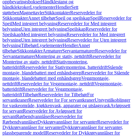
oppbevaringsbokser
Håndklestang og
håndklekroker
Lyselementer
Hendler
Sett
støtteben
Magnettavler
Stikkontakter
Reservedeler for
Stikkontakter
Annet tilbehør
Speil og speilskap
Speil
Reservedeler for
Speil
Med integrert belysning
Reservedeler for Med integrert
belysning
Uten integrert belysning
Speilskap
Reservedeler for
Speilskap
Med integrert belysning
Reservedeler for Med integrert
belysning
Uten integrert belysning
Reservedeler for Uten integrert
belysning
Tilbehør
Lyselementer
Hendler
Annet
tilbehør
Stikkontakter
Armaturer
Servantarmaturer
Reservedeler for
Servantarmaturer
Montering av stativ, nettdrift
Reservedeler for
Montering av stativ, nettdrift
Stativmontering,
batteridrift
Reservedeler for Stativmontering, batteridrift
Stående
montasje, blandebatteri med enhåndsgrep
Reservedeler for Stående
montasje, blandebatteri med enhåndsgrep
Veggmontasje,
nettdrift
Reservedeler for Veggmontasje, nettdrift
Veggmontasje,
batteridrift
Reservedeler for Veggmontasje,
batteridrift
Tilbehør
Reservedeler for Tilbehør
For
servantkraner
Reservedeler for For servantkraner
Utstyrstilkoblinger
for vaskeområde, kjøkkenvask, apparater og utslagsvask
Avløpssett
for servant
Reservedeler for Avløpssett for
servant
Rørbendvannlåser
Reservedeler for
Rørbendvannlåser
Dykkrørvannlåser for servanter
Reservedeler for
Dykkrørvannlåser for servanter
Dykkrørvannlåser for servanter,
plassbeparende modell
Reservedeler for Dykkrørvannlåser for