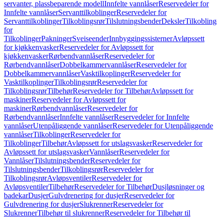
servanter, plassbeparende modell
Innfelte vannlåser
Reservedeler for
Innfelte vannlåser
Servanttilkoblinger
Reservedeler for
Servanttilkoblinger
Tilkoblingsrør
Tilslutningsbender
Deksler
Tilkobling
for
Tilkoblinger
Pakninger
Sveiseender
Innbyggingssisterner
Avløpssett
for kjøkkenvasker
Reservedeler for Avløpssett for
kjøkkenvasker
Rørbendvannlåser
Reservedeler for
Rørbendvannlåser
Dobbelkammervannlåser
Reservedeler for
Dobbelkammervannlåser
Vasktilkoplinger
Reservedeler for
Vasktilkoplinger
Tilkoblingsrør
Reservedeler for
Tilkoblingsrør
Tilbehør
Reservedeler for Tilbehør
Avløpssett for
maskiner
Reservedeler for Avløpssett for
maskiner
Rørbendvannlåser
Reservedeler for
Rørbendvannlåser
Innfelte vannlåser
Reservedeler for Innfelte
vannlåser
Utenpåliggende vannlåser
Reservedeler for Utenpåliggende
vannlåser
Tilkoblinger
Reservedeler for
Tilkoblinger
Tilbehør
Avløpssett for utslagsvasker
Reservedeler for
Avløpssett for utslagsvasker
Vannlåser
Reservedeler for
Vannlåser
Tilslutningsbender
Reservedeler for
Tilslutningsbender
Tilkoblingsrør
Reservedeler for
Tilkoblingsrør
Avløpsventiler
Reservedeler for
Avløpsventiler
Tilbehør
Reservedeler for Tilbehør
Dusjløsninger og
badekar
Dusjer
Gulvdrenering for dusjer
Reservedeler for
Gulvdrenering for dusjer
Slukrenner
Reservedeler for
Slukrenner
Tilbehør til slukrenner
Reservedeler for Tilbehør til