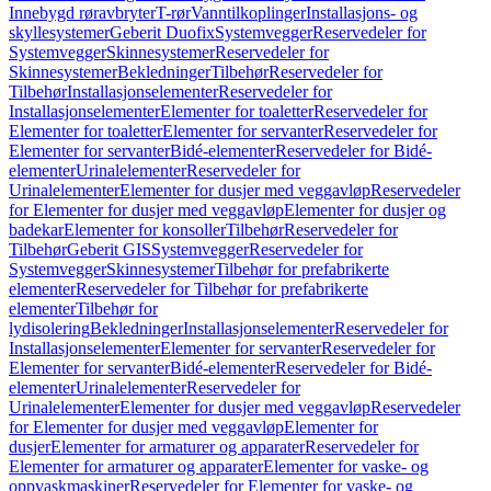
Innebygd røravbryter
T-rør
Vanntilkoplinger
Installasjons- og
skyllesystemer
Geberit Duofix
Systemvegger
Reservedeler for
Systemvegger
Skinnesystemer
Reservedeler for
Skinnesystemer
Bekledninger
Tilbehør
Reservedeler for
Tilbehør
Installasjonselementer
Reservedeler for
Installasjonselementer
Elementer for toaletter
Reservedeler for
Elementer for toaletter
Elementer for servanter
Reservedeler for
Elementer for servanter
Bidé-elementer
Reservedeler for Bidé-
elementer
Urinalelementer
Reservedeler for
Urinalelementer
Elementer for dusjer med veggavløp
Reservedeler
for Elementer for dusjer med veggavløp
Elementer for dusjer og
badekar
Elementer for konsoller
Tilbehør
Reservedeler for
Tilbehør
Geberit GIS
Systemvegger
Reservedeler for
Systemvegger
Skinnesystemer
Tilbehør for prefabrikerte
elementer
Reservedeler for Tilbehør for prefabrikerte
elementer
Tilbehør for
lydisolering
Bekledninger
Installasjonselementer
Reservedeler for
Installasjonselementer
Elementer for servanter
Reservedeler for
Elementer for servanter
Bidé-elementer
Reservedeler for Bidé-
elementer
Urinalelementer
Reservedeler for
Urinalelementer
Elementer for dusjer med veggavløp
Reservedeler
for Elementer for dusjer med veggavløp
Elementer for
dusjer
Elementer for armaturer og apparater
Reservedeler for
Elementer for armaturer og apparater
Elementer for vaske- og
oppvaskmaskiner
Reservedeler for Elementer for vaske- og