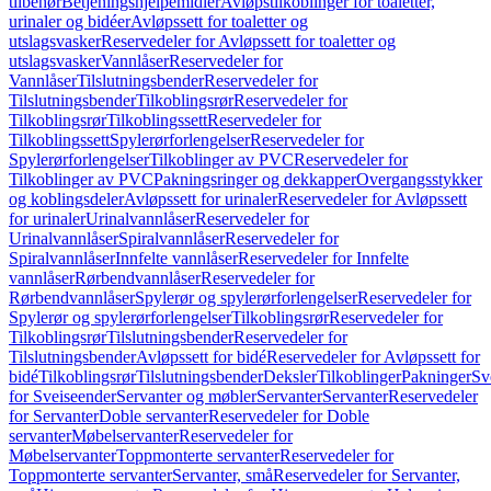
tilbehør
Betjeningshjelpemidler
Avløpstilkoblinger for toaletter,
urinaler og bidéer
Avløpssett for toaletter og
utslagsvasker
Reservedeler for Avløpssett for toaletter og
utslagsvasker
Vannlåser
Reservedeler for
Vannlåser
Tilslutningsbender
Reservedeler for
Tilslutningsbender
Tilkoblingsrør
Reservedeler for
Tilkoblingsrør
Tilkoblingssett
Reservedeler for
Tilkoblingssett
Spylerørforlengelser
Reservedeler for
Spylerørforlengelser
Tilkoblinger av PVC
Reservedeler for
Tilkoblinger av PVC
Pakningsringer og dekkapper
Overgangsstykker
og koblingsdeler
Avløpssett for urinaler
Reservedeler for Avløpssett
for urinaler
Urinalvannlåser
Reservedeler for
Urinalvannlåser
Spiralvannlåser
Reservedeler for
Spiralvannlåser
Innfelte vannlåser
Reservedeler for Innfelte
vannlåser
Rørbendvannlåser
Reservedeler for
Rørbendvannlåser
Spylerør og spylerørforlengelser
Reservedeler for
Spylerør og spylerørforlengelser
Tilkoblingsrør
Reservedeler for
Tilkoblingsrør
Tilslutningsbender
Reservedeler for
Tilslutningsbender
Avløpssett for bidé
Reservedeler for Avløpssett for
bidé
Tilkoblingsrør
Tilslutningsbender
Deksler
Tilkoblinger
Pakninger
Sv
for Sveiseender
Servanter og møbler
Servanter
Servanter
Reservedeler
for Servanter
Doble servanter
Reservedeler for Doble
servanter
Møbelservanter
Reservedeler for
Møbelservanter
Toppmonterte servanter
Reservedeler for
Toppmonterte servanter
Servanter, små
Reservedeler for Servanter,