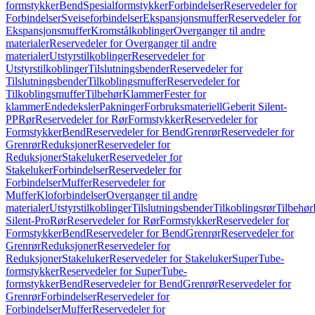
formstykker
Bend
Spesialformstykker
Forbindelser
Reservedeler for
Forbindelser
Sveiseforbindelser
Ekspansjonsmuffer
Reservedeler for
Ekspansjonsmuffer
Kromstålkoblinger
Overganger til andre
materialer
Reservedeler for Overganger til andre
materialer
Utstyrstilkoblinger
Reservedeler for
Utstyrstilkoblinger
Tilslutningsbender
Reservedeler for
Tilslutningsbender
Tilkoblingsmuffer
Reservedeler for
Tilkoblingsmuffer
Tilbehør
Klammer
Fester for
klammer
Endedeksler
Pakninger
Forbruksmateriell
Geberit Silent-
PP
Rør
Reservedeler for Rør
Formstykker
Reservedeler for
Formstykker
Bend
Reservedeler for Bend
Grenrør
Reservedeler for
Grenrør
Reduksjoner
Reservedeler for
Reduksjoner
Stakeluker
Reservedeler for
Stakeluker
Forbindelser
Reservedeler for
Forbindelser
Muffer
Reservedeler for
Muffer
Kloforbindelser
Overganger til andre
materialer
Utstyrstilkoblinger
Tilslutningsbender
Tilkoblingsrør
Tilbehør
Silent-Pro
Rør
Reservedeler for Rør
Formstykker
Reservedeler for
Formstykker
Bend
Reservedeler for Bend
Grenrør
Reservedeler for
Grenrør
Reduksjoner
Reservedeler for
Reduksjoner
Stakeluker
Reservedeler for Stakeluker
SuperTube-
formstykker
Reservedeler for SuperTube-
formstykker
Bend
Reservedeler for Bend
Grenrør
Reservedeler for
Grenrør
Forbindelser
Reservedeler for
Forbindelser
Muffer
Reservedeler for