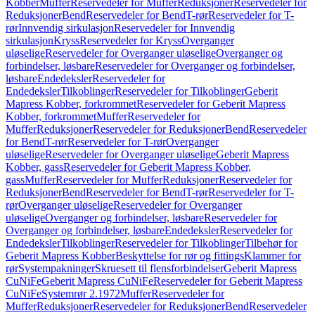
Kobber
Muffer
Reservedeler for Muffer
Reduksjoner
Reservedeler for
Reduksjoner
Bend
Reservedeler for Bend
T-rør
Reservedeler for T-
rør
Innvendig sirkulasjon
Reservedeler for Innvendig
sirkulasjon
Kryss
Reservedeler for Kryss
Overganger
uløselige
Reservedeler for Overganger uløselige
Overganger og
forbindelser, løsbare
Reservedeler for Overganger og forbindelser,
løsbare
Endedeksler
Reservedeler for
Endedeksler
Tilkoblinger
Reservedeler for Tilkoblinger
Geberit
Mapress Kobber, forkrommet
Reservedeler for Geberit Mapress
Kobber, forkrommet
Muffer
Reservedeler for
Muffer
Reduksjoner
Reservedeler for Reduksjoner
Bend
Reservedeler
for Bend
T-rør
Reservedeler for T-rør
Overganger
uløselige
Reservedeler for Overganger uløselige
Geberit Mapress
Kobber, gass
Reservedeler for Geberit Mapress Kobber,
gass
Muffer
Reservedeler for Muffer
Reduksjoner
Reservedeler for
Reduksjoner
Bend
Reservedeler for Bend
T-rør
Reservedeler for T-
rør
Overganger uløselige
Reservedeler for Overganger
uløselige
Overganger og forbindelser, løsbare
Reservedeler for
Overganger og forbindelser, løsbare
Endedeksler
Reservedeler for
Endedeksler
Tilkoblinger
Reservedeler for Tilkoblinger
Tilbehør for
Geberit Mapress Kobber
Beskyttelse for rør og fittings
Klammer for
rør
Systempakninger
Skruesett til flensforbindelser
Geberit Mapress
CuNiFe
Geberit Mapress CuNiFe
Reservedeler for Geberit Mapress
CuNiFe
Systemrør 2.1972
Muffer
Reservedeler for
Muffer
Reduksjoner
Reservedeler for Reduksjoner
Bend
Reservedeler