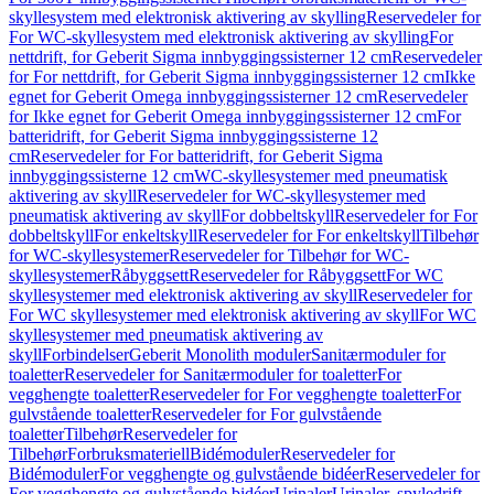
skyllesystem med elektronisk aktivering av skylling
Reservedeler for
For WC-skyllesystem med elektronisk aktivering av skylling
For
nettdrift, for Geberit Sigma innbyggingssisterner 12 cm
Reservedeler
for For nettdrift, for Geberit Sigma innbyggingssisterner 12 cm
Ikke
egnet for Geberit Omega innbyggingssisterner 12 cm
Reservedeler
for Ikke egnet for Geberit Omega innbyggingssisterner 12 cm
For
batteridrift, for Geberit Sigma innbyggingssisterne 12
cm
Reservedeler for For batteridrift, for Geberit Sigma
innbyggingssisterne 12 cm
WC-skyllesystemer med pneumatisk
aktivering av skyll
Reservedeler for WC-skyllesystemer med
pneumatisk aktivering av skyll
For dobbeltskyll
Reservedeler for For
dobbeltskyll
For enkeltskyll
Reservedeler for For enkeltskyll
Tilbehør
for WC-skyllesystemer
Reservedeler for Tilbehør for WC-
skyllesystemer
Råbyggsett
Reservedeler for Råbyggsett
For WC
skyllesystemer med elektronisk aktivering av skyll
Reservedeler for
For WC skyllesystemer med elektronisk aktivering av skyll
For WC
skyllesystemer med pneumatisk aktivering av
skyll
Forbindelser
Geberit Monolith moduler
Sanitærmoduler for
toaletter
Reservedeler for Sanitærmoduler for toaletter
For
vegghengte toaletter
Reservedeler for For vegghengte toaletter
For
gulvstående toaletter
Reservedeler for For gulvstående
toaletter
Tilbehør
Reservedeler for
Tilbehør
Forbruksmateriell
Bidémoduler
Reservedeler for
Bidémoduler
For vegghengte og gulvstående bidéer
Reservedeler for
For vegghengte og gulvstående bidéer
Urinaler
Urinaler, spyledrift,