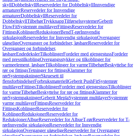
skyll
Dobbeltskyll
Reservedeler for Dobbeltskyll
Innvendige
armaturer
Reservedeler for Innvendige
armaturer
Dobbeltskyll
Reservedeler for
Dobbeltskyll
Tilbehør
Trykknapp
Tilførselssystemer
Geberit
FlowFit
Systemrør multilayer
Fittings
Reservedeler for
Fittings
Koblinger
Reduksjoner
Bend
T-rør
Innvendig
sirkulasjon
Reservedeler for Innvendig sirkulasjon
Overganger
uløselige
Overganger og forbindelser, løsbare
Reservedeler for
Overganger og forbindelser,
løsbare
Endedeksler
Tilkoblinger
Fordeler med gjengestuss
Fordeler
med presstilkobling
Overgangsstykker og tilkoblinger for
varmeelement, løsbare
Tilkoblinger for varme
Tilbehør
Beskyttelse for
rør og fittings
Tetninger for fittings
Klammer for
rør
Systempakninger
Skruesett til
flensforbindelser
Forbruksmateriell
Geberit PushFit
Systemrør
multilayer
Fittings
Tilkoblinger
Fordeler med gjengestuss
Tilkoblinger
for varme
Tilbehør
Beskyttelse for rør og fittings
Klammer for
rør
Systempakninger
Geberit Mepla
Systemrør multilayer
Systemrør
varme multilayer
Fittings
Reservedeler for
Fittings
Koblinger
Reservedeler for
Koblinger
Reduksjoner
Reservedeler for
Reduksjoner
Albue
Reservedeler for Albue
T-rør
Reservedeler for T-
rør
Innvendig sirkulasjon
Reservedeler for Innvendig
sirkulasjon
Overganger uløselige
Reservedeler for Overganger
uløselige
Overganger og forbindelser, løsbare
Reservedeler for