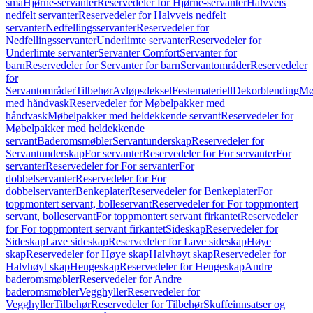
små
Hjørne-servanter
Reservedeler for Hjørne-servanter
Halvveis
nedfelt servanter
Reservedeler for Halvveis nedfelt
servanter
Nedfellingsservanter
Reservedeler for
Nedfellingsservanter
Underlimte servanter
Reservedeler for
Underlimte servanter
Servanter Comfort
Servanter for
barn
Reservedeler for Servanter for barn
Servantområder
Reservedeler
for
Servantområder
Tilbehør
Avløpsdeksel
Festemateriell
Dekorblending
Mø
med håndvask
Reservedeler for Møbelpakker med
håndvask
Møbelpakker med heldekkende servant
Reservedeler for
Møbelpakker med heldekkende
servant
Baderomsmøbler
Servantunderskap
Reservedeler for
Servantunderskap
For servanter
Reservedeler for For servanter
For
servanter
Reservedeler for For servanter
For
dobbelservanter
Reservedeler for For
dobbelservanter
Benkeplater
Reservedeler for Benkeplater
For
toppmontert servant, bolleservant
Reservedeler for For toppmontert
servant, bolleservant
For toppmontert servant firkantet
Reservedeler
for For toppmontert servant firkantet
Sideskap
Reservedeler for
Sideskap
Lave sideskap
Reservedeler for Lave sideskap
Høye
skap
Reservedeler for Høye skap
Halvhøyt skap
Reservedeler for
Halvhøyt skap
Hengeskap
Reservedeler for Hengeskap
Andre
baderomsmøbler
Reservedeler for Andre
baderomsmøbler
Vegghyller
Reservedeler for
Vegghyller
Tilbehør
Reservedeler for Tilbehør
Skuffeinnsatser og