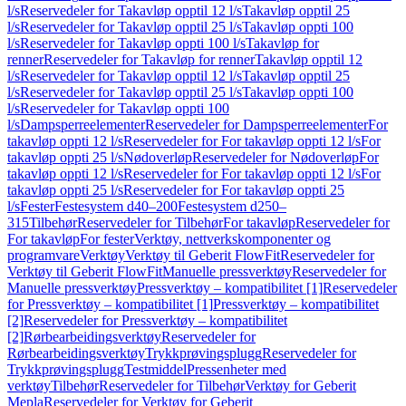
l/s
Reservedeler for Takavløp opptil 12 l/s
Takavløp opptil 25
l/s
Reservedeler for Takavløp opptil 25 l/s
Takavløp oppti 100
l/s
Reservedeler for Takavløp oppti 100 l/s
Takavløp for
renner
Reservedeler for Takavløp for renner
Takavløp opptil 12
l/s
Reservedeler for Takavløp opptil 12 l/s
Takavløp opptil 25
l/s
Reservedeler for Takavløp opptil 25 l/s
Takavløp oppti 100
l/s
Reservedeler for Takavløp oppti 100
l/s
Dampsperreelementer
Reservedeler for Dampsperreelementer
For
takavløp oppti 12 l/s
Reservedeler for For takavløp oppti 12 l/s
For
takavløp oppti 25 l/s
Nødoverløp
Reservedeler for Nødoverløp
For
takavløp oppti 12 l/s
Reservedeler for For takavløp oppti 12 l/s
For
takavløp oppti 25 l/s
Reservedeler for For takavløp oppti 25
l/s
Fester
Festesystem d40–200
Festesystem d250–
315
Tilbehør
Reservedeler for Tilbehør
For takavløp
Reservedeler for
For takavløp
For fester
Verktøy, nettverkskomponenter og
programvare
Verktøy
Verktøy til Geberit FlowFit
Reservedeler for
Verktøy til Geberit FlowFit
Manuelle pressverktøy
Reservedeler for
Manuelle pressverktøy
Pressverktøy – kompatibilitet [1]
Reservedeler
for Pressverktøy – kompatibilitet [1]
Pressverktøy – kompatibilitet
[2]
Reservedeler for Pressverktøy – kompatibilitet
[2]
Rørbearbeidingsverktøy
Reservedeler for
Rørbearbeidingsverktøy
Trykkprøvingsplugg
Reservedeler for
Trykkprøvingsplugg
Testmiddel
Pressenheter med
verktøy
Tilbehør
Reservedeler for Tilbehør
Verktøy for Geberit
Mepla
Reservedeler for Verktøy for Geberit