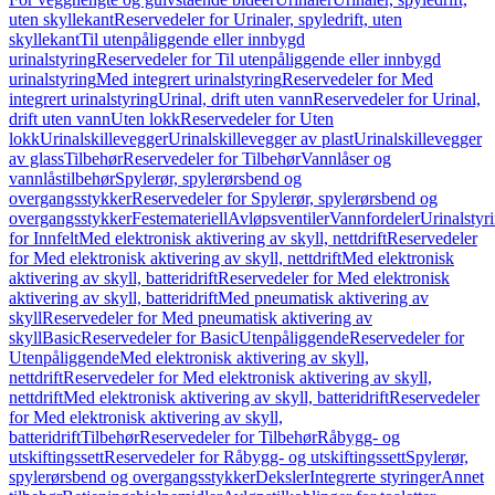
uten skyllekant
Reservedeler for Urinaler, spyledrift, uten
skyllekant
Til utenpåliggende eller innbygd
urinalstyring
Reservedeler for Til utenpåliggende eller innbygd
urinalstyring
Med integrert urinalstyring
Reservedeler for Med
integrert urinalstyring
Urinal, drift uten vann
Reservedeler for Urinal,
drift uten vann
Uten lokk
Reservedeler for Uten
lokk
Urinalskillevegger
Urinalskillevegger av plast
Urinalskillevegger
av glass
Tilbehør
Reservedeler for Tilbehør
Vannlåser og
vannlåstilbehør
Spylerør, spylerørsbend og
overgangsstykker
Reservedeler for Spylerør, spylerørsbend og
overgangsstykker
Festemateriell
Avløpsventiler
Vannfordeler
Urinalstyr
for Innfelt
Med elektronisk aktivering av skyll, nettdrift
Reservedeler
for Med elektronisk aktivering av skyll, nettdrift
Med elektronisk
aktivering av skyll, batteridrift
Reservedeler for Med elektronisk
aktivering av skyll, batteridrift
Med pneumatisk aktivering av
skyll
Reservedeler for Med pneumatisk aktivering av
skyll
Basic
Reservedeler for Basic
Utenpåliggende
Reservedeler for
Utenpåliggende
Med elektronisk aktivering av skyll,
nettdrift
Reservedeler for Med elektronisk aktivering av skyll,
nettdrift
Med elektronisk aktivering av skyll, batteridrift
Reservedeler
for Med elektronisk aktivering av skyll,
batteridrift
Tilbehør
Reservedeler for Tilbehør
Råbygg- og
utskiftingssett
Reservedeler for Råbygg- og utskiftingssett
Spylerør,
spylerørsbend og overgangsstykker
Deksler
Integrerte styringer
Annet