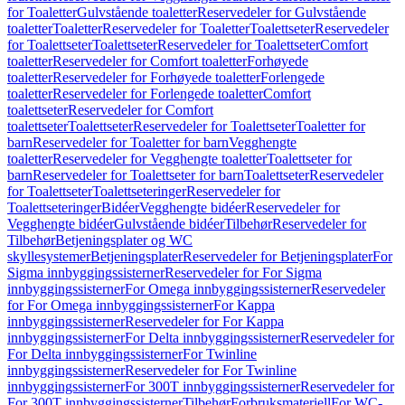
for Toaletter
Gulvstående toaletter
Reservedeler for Gulvstående
toaletter
Toaletter
Reservedeler for Toaletter
Toalettseter
Reservedeler
for Toalettseter
Toalettseter
Reservedeler for Toalettseter
Comfort
toaletter
Reservedeler for Comfort toaletter
Forhøyede
toaletter
Reservedeler for Forhøyede toaletter
Forlengede
toaletter
Reservedeler for Forlengede toaletter
Comfort
toalettseter
Reservedeler for Comfort
toalettseter
Toalettseter
Reservedeler for Toalettseter
Toaletter for
barn
Reservedeler for Toaletter for barn
Vegghengte
toaletter
Reservedeler for Vegghengte toaletter
Toalettseter for
barn
Reservedeler for Toalettseter for barn
Toalettseter
Reservedeler
for Toalettseter
Toalettseteringer
Reservedeler for
Toalettseteringer
Bidéer
Vegghengte bidéer
Reservedeler for
Vegghengte bidéer
Gulvstående bidéer
Tilbehør
Reservedeler for
Tilbehør
Betjeningsplater og WC
skyllesystemer
Betjeningsplater
Reservedeler for Betjeningsplater
For
Sigma innbyggingssisterner
Reservedeler for For Sigma
innbyggingssisterner
For Omega innbyggingssisterner
Reservedeler
for For Omega innbyggingssisterner
For Kappa
innbyggingssisterner
Reservedeler for For Kappa
innbyggingssisterner
For Delta innbyggingssisterner
Reservedeler for
For Delta innbyggingssisterner
For Twinline
innbyggingssisterner
Reservedeler for For Twinline
innbyggingssisterner
For 300T innbyggingssisterner
Reservedeler for
For 300T innbyggingssisterner
Tilbehør
Forbruksmateriell
For WC-