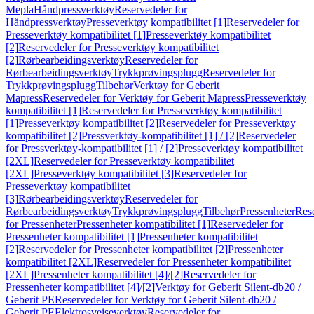
Mepla
Håndpressverktøy
Reservedeler for
Håndpressverktøy
Presseverktøy kompatibilitet [1]
Reservedeler for
Presseverktøy kompatibilitet [1]
Presseverktøy kompatibilitet
[2]
Reservedeler for Presseverktøy kompatibilitet
[2]
Rørbearbeidingsverktøy
Reservedeler for
Rørbearbeidingsverktøy
Trykkprøvingsplugg
Reservedeler for
Trykkprøvingsplugg
Tilbehør
Verktøy for Geberit
Mapress
Reservedeler for Verktøy for Geberit Mapress
Presseverktøy
kompatibilitet [1]
Reservedeler for Presseverktøy kompatibilitet
[1]
Presseverktøy kompatibilitet [2]
Reservedeler for Presseverktøy
kompatibilitet [2]
Pressverktøy-kompatibilitet [1] / [2]
Reservedeler
for Pressverktøy-kompatibilitet [1] / [2]
Presseverktøy kompatibilitet
[2XL]
Reservedeler for Presseverktøy kompatibilitet
[2XL]
Presseverktøy kompatibilitet [3]
Reservedeler for
Presseverktøy kompatibilitet
[3]
Rørbearbeidingsverktøy
Reservedeler for
Rørbearbeidingsverktøy
Trykkprøvingsplugg
Tilbehør
Pressenheter
Res
for Pressenheter
Pressenheter kompatibilitet [1]
Reservedeler for
Pressenheter kompatibilitet [1]
Pressenheter kompatibilitet
[2]
Reservedeler for Pressenheter kompatibilitet [2]
Pressenheter
kompatibilitet [2XL]
Reservedeler for Pressenheter kompatibilitet
[2XL]
Pressenheter kompatibilitet [4]/[2]
Reservedeler for
Pressenheter kompatibilitet [4]/[2]
Verktøy for Geberit Silent-db20 /
Geberit PE
Reservedeler for Verktøy for Geberit Silent-db20 /
Geberit PE
Elektrosveiseverktøy
Reservedeler for