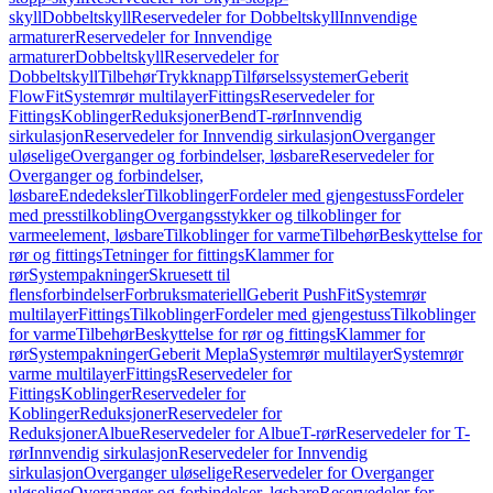
skyll
Dobbeltskyll
Reservedeler for Dobbeltskyll
Innvendige
armaturer
Reservedeler for Innvendige
armaturer
Dobbeltskyll
Reservedeler for
Dobbeltskyll
Tilbehør
Trykknapp
Tilførselssystemer
Geberit
FlowFit
Systemrør multilayer
Fittings
Reservedeler for
Fittings
Koblinger
Reduksjoner
Bend
T-rør
Innvendig
sirkulasjon
Reservedeler for Innvendig sirkulasjon
Overganger
uløselige
Overganger og forbindelser, løsbare
Reservedeler for
Overganger og forbindelser,
løsbare
Endedeksler
Tilkoblinger
Fordeler med gjengestuss
Fordeler
med presstilkobling
Overgangsstykker og tilkoblinger for
varmeelement, løsbare
Tilkoblinger for varme
Tilbehør
Beskyttelse for
rør og fittings
Tetninger for fittings
Klammer for
rør
Systempakninger
Skruesett til
flensforbindelser
Forbruksmateriell
Geberit PushFit
Systemrør
multilayer
Fittings
Tilkoblinger
Fordeler med gjengestuss
Tilkoblinger
for varme
Tilbehør
Beskyttelse for rør og fittings
Klammer for
rør
Systempakninger
Geberit Mepla
Systemrør multilayer
Systemrør
varme multilayer
Fittings
Reservedeler for
Fittings
Koblinger
Reservedeler for
Koblinger
Reduksjoner
Reservedeler for
Reduksjoner
Albue
Reservedeler for Albue
T-rør
Reservedeler for T-
rør
Innvendig sirkulasjon
Reservedeler for Innvendig
sirkulasjon
Overganger uløselige
Reservedeler for Overganger
uløselige
Overganger og forbindelser, løsbare
Reservedeler for