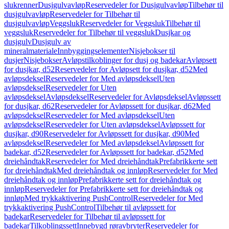
slukrenner
Dusjgulvavløp
Reservedeler for Dusjgulvavløp
Tilbehør til
dusjgulvavløp
Reservedeler for Tilbehør til
dusjgulvavløp
Veggsluk
Reservedeler for Veggsluk
Tilbehør til
veggsluk
Reservedeler for Tilbehør til veggsluk
Dusjkar og
dusjgulv
Dusjgulv av
mineralmateriale
Innbyggingselementer
Nisjebokser til
dusjer
Nisjebokser
Avløpstilkoblinger for dusj og badekar
Avløpsett
for dusjkar, d52
Reservedeler for Avløpsett for dusjkar, d52
Med
avløpsdeksel
Reservedeler for Med avløpsdeksel
Uten
avløpsdeksel
Reservedeler for Uten
avløpsdeksel
Avløpsdeksel
Reservedeler for Avløpsdeksel
Avløpssett
for dusjkar, d62
Reservedeler for Avløpssett for dusjkar, d62
Med
avløpsdeksel
Reservedeler for Med avløpsdeksel
Uten
avløpsdeksel
Reservedeler for Uten avløpsdeksel
Avløpssett for
dusjkar, d90
Reservedeler for Avløpssett for dusjkar, d90
Med
avløpsdeksel
Reservedeler for Med avløpsdeksel
Avløpssett for
badekar, d52
Reservedeler for Avløpssett for badekar, d52
Med
dreiehåndtak
Reservedeler for Med dreiehåndtak
Prefabrikkerte sett
for dreiehåndtak
Med dreiehåndtak og innløp
Reservedeler for Med
dreiehåndtak og innløp
Prefabrikkerte sett for dreiehåndtak og
innløp
Reservedeler for Prefabrikkerte sett for dreiehåndtak og
innløp
Med trykkaktivering PushControl
Reservedeler for Med
trykkaktivering PushControl
Tilbehør til avløpssett for
badekar
Reservedeler for Tilbehør til avløpssett for
badekar
Tilkoblingssett
Innebygd røravbryter
Reservedeler for