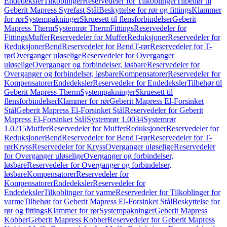
Endedeksler
Tilkoblinger
Reservedeler for Tilkoblinger
Tilbehør til
Geberit Mapress Syrefast Stål
Beskyttelse for rør og fittings
Klammer
for rør
Systempakninger
Skruesett til flensforbindelser
Geberit
Mapress Therm
Systemrør Therm
Fittings
Reservedeler for
Fittings
Muffer
Reservedeler for Muffer
Reduksjoner
Reservedeler for
Reduksjoner
Bend
Reservedeler for Bend
T-rør
Reservedeler for T-
rør
Overganger uløselige
Reservedeler for Overganger
uløselige
Overganger og forbindelser, løsbare
Reservedeler for
Overganger og forbindelser, løsbare
Kompensatorer
Reservedeler for
Kompensatorer
Endedeksler
Reservedeler for Endedeksler
Tilbehør til
Geberit Mapress Therm
Systempakninger
Skruesett til
flensforbindelser
Klammer for rør
Geberit Mapress El-Forsinket
Stål
Geberit Mapress El-Forsinket Stål
Reservedeler for Geberit
Mapress El-Forsinket Stål
Systemrør 1.0034
Systemrør
1.0215
Muffer
Reservedeler for Muffer
Reduksjoner
Reservedeler for
Reduksjoner
Bend
Reservedeler for Bend
T-rør
Reservedeler for T-
rør
Kryss
Reservedeler for Kryss
Overganger uløselige
Reservedeler
for Overganger uløselige
Overganger og forbindelser,
løsbare
Reservedeler for Overganger og forbindelser,
løsbare
Kompensatorer
Reservedeler for
Kompensatorer
Endedeksler
Reservedeler for
Endedeksler
Tilkoblinger for varme
Reservedeler for Tilkoblinger for
varme
Tilbehør for Geberit Mapress El-Forsinket Stål
Beskyttelse for
rør og fittings
Klammer for rør
Systempakninger
Geberit Mapress
Kobber
Geberit Mapress Kobber
Reservedeler for Geberit Mapress