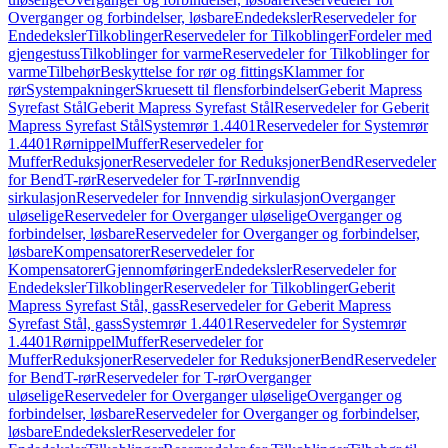
Overganger og forbindelser, løsbare
Endedeksler
Reservedeler for
Endedeksler
Tilkoblinger
Reservedeler for Tilkoblinger
Fordeler med
gjengestuss
Tilkoblinger for varme
Reservedeler for Tilkoblinger for
varme
Tilbehør
Beskyttelse for rør og fittings
Klammer for
rør
Systempakninger
Skruesett til flensforbindelser
Geberit Mapress
Syrefast Stål
Geberit Mapress Syrefast Stål
Reservedeler for Geberit
Mapress Syrefast Stål
Systemrør 1.4401
Reservedeler for Systemrør
1.4401
Rørnippel
Muffer
Reservedeler for
Muffer
Reduksjoner
Reservedeler for Reduksjoner
Bend
Reservedeler
for Bend
T-rør
Reservedeler for T-rør
Innvendig
sirkulasjon
Reservedeler for Innvendig sirkulasjon
Overganger
uløselige
Reservedeler for Overganger uløselige
Overganger og
forbindelser, løsbare
Reservedeler for Overganger og forbindelser,
løsbare
Kompensatorer
Reservedeler for
Kompensatorer
Gjennomføringer
Endedeksler
Reservedeler for
Endedeksler
Tilkoblinger
Reservedeler for Tilkoblinger
Geberit
Mapress Syrefast Stål, gass
Reservedeler for Geberit Mapress
Syrefast Stål, gass
Systemrør 1.4401
Reservedeler for Systemrør
1.4401
Rørnippel
Muffer
Reservedeler for
Muffer
Reduksjoner
Reservedeler for Reduksjoner
Bend
Reservedeler
for Bend
T-rør
Reservedeler for T-rør
Overganger
uløselige
Reservedeler for Overganger uløselige
Overganger og
forbindelser, løsbare
Reservedeler for Overganger og forbindelser,
løsbare
Endedeksler
Reservedeler for