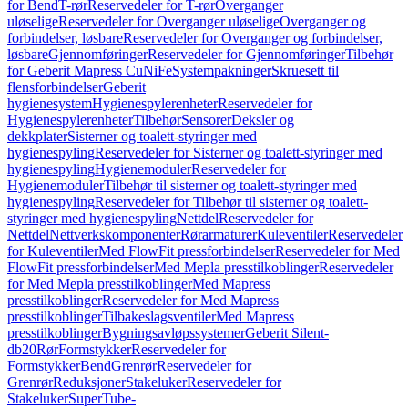
for Bend
T-rør
Reservedeler for T-rør
Overganger
uløselige
Reservedeler for Overganger uløselige
Overganger og
forbindelser, løsbare
Reservedeler for Overganger og forbindelser,
løsbare
Gjennomføringer
Reservedeler for Gjennomføringer
Tilbehør
for Geberit Mapress CuNiFe
Systempakninger
Skruesett til
flensforbindelser
Geberit
hygienesystem
Hygienespylerenheter
Reservedeler for
Hygienespylerenheter
Tilbehør
Sensorer
Deksler og
dekkplater
Sisterner og toalett-styringer med
hygienespyling
Reservedeler for Sisterner og toalett-styringer med
hygienespyling
Hygienemoduler
Reservedeler for
Hygienemoduler
Tilbehør til sisterner og toalett-styringer med
hygienespyling
Reservedeler for Tilbehør til sisterner og toalett-
styringer med hygienespyling
Nettdel
Reservedeler for
Nettdel
Nettverkskomponenter
Rørarmaturer
Kuleventiler
Reservedeler
for Kuleventiler
Med FlowFit pressforbindelser
Reservedeler for Med
FlowFit pressforbindelser
Med Mepla presstilkoblinger
Reservedeler
for Med Mepla presstilkoblinger
Med Mapress
presstilkoblinger
Reservedeler for Med Mapress
presstilkoblinger
Tilbakeslagsventiler
Med Mapress
presstilkoblinger
Bygningsavløpssystemer
Geberit Silent-
db20
Rør
Formstykker
Reservedeler for
Formstykker
Bend
Grenrør
Reservedeler for
Grenrør
Reduksjoner
Stakeluker
Reservedeler for
Stakeluker
SuperTube-