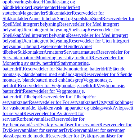
oppbevaringsbokser
Håndklestang og
håndklekroker
Lyselementer
Hendler
Sett
støtteben
Magnettavler
Stikkontakter
Reservedeler for
Stikkontakter
Annet tilbehør
Speil og speilskap
Speil
Reservedeler for
Speil
Med integrert belysning
Reservedeler for Med integrert
belysning
Uten integrert belysning
Speilskap
Reservedeler for
Speilskap
Med integrert belysning
Reservedeler for Med integrert
belysning
Uten integrert belysning
Reservedeler for Uten integrert
belysning
Tilbehør
Lyselementer
Hendler
Annet
tilbehør
Stikkontakter
Armaturer
Servantarmaturer
Reservedeler for
Servantarmaturer
Montering av stativ, nettdrift
Reservedeler for
Montering av stativ, nettdrift
Stativmontering,
batteridrift
Reservedeler for Stativmontering, batteridrift
Stående
montasje, blandebatteri med enhåndsgrep
Reservedeler for Stående
montasje, blandebatteri med enhåndsgrep
Veggmontasje,
nettdrift
Reservedeler for Veggmontasje, nettdrift
Veggmontasje,
batteridrift
Reservedeler for Veggmontasje,
batteridrift
Tilbehør
Reservedeler for Tilbehør
For
servantkraner
Reservedeler for For servantkraner
Utstyrstilkoblinger
for vaskeområde, kjøkkenvask, apparater og utslagsvask
Avløpssett
for servant
Reservedeler for Avløpssett for
servant
Rørbendvannlåser
Reservedeler for
Rørbendvannlåser
Dykkrørvannlåser for servanter
Reservedeler for
Dykkrørvannlåser for servanter
Dykkrørvannlåser for servanter,
plassbeparende modell
Reservedeler for Dykkrørvannlåser for