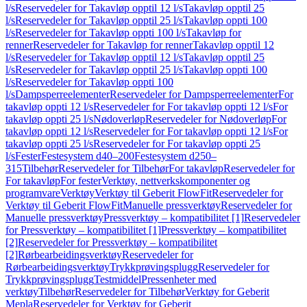
l/s
Reservedeler for Takavløp opptil 12 l/s
Takavløp opptil 25
l/s
Reservedeler for Takavløp opptil 25 l/s
Takavløp oppti 100
l/s
Reservedeler for Takavløp oppti 100 l/s
Takavløp for
renner
Reservedeler for Takavløp for renner
Takavløp opptil 12
l/s
Reservedeler for Takavløp opptil 12 l/s
Takavløp opptil 25
l/s
Reservedeler for Takavløp opptil 25 l/s
Takavløp oppti 100
l/s
Reservedeler for Takavløp oppti 100
l/s
Dampsperreelementer
Reservedeler for Dampsperreelementer
For
takavløp oppti 12 l/s
Reservedeler for For takavløp oppti 12 l/s
For
takavløp oppti 25 l/s
Nødoverløp
Reservedeler for Nødoverløp
For
takavløp oppti 12 l/s
Reservedeler for For takavløp oppti 12 l/s
For
takavløp oppti 25 l/s
Reservedeler for For takavløp oppti 25
l/s
Fester
Festesystem d40–200
Festesystem d250–
315
Tilbehør
Reservedeler for Tilbehør
For takavløp
Reservedeler for
For takavløp
For fester
Verktøy, nettverkskomponenter og
programvare
Verktøy
Verktøy til Geberit FlowFit
Reservedeler for
Verktøy til Geberit FlowFit
Manuelle pressverktøy
Reservedeler for
Manuelle pressverktøy
Pressverktøy – kompatibilitet [1]
Reservedeler
for Pressverktøy – kompatibilitet [1]
Pressverktøy – kompatibilitet
[2]
Reservedeler for Pressverktøy – kompatibilitet
[2]
Rørbearbeidingsverktøy
Reservedeler for
Rørbearbeidingsverktøy
Trykkprøvingsplugg
Reservedeler for
Trykkprøvingsplugg
Testmiddel
Pressenheter med
verktøy
Tilbehør
Reservedeler for Tilbehør
Verktøy for Geberit
Mepla
Reservedeler for Verktøy for Geberit