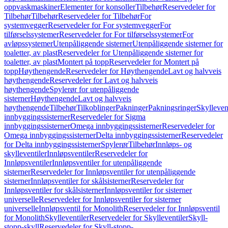
oppvaskmaskiner
Elementer for konsoller
Tilbehør
Reservedeler for
Tilbehør
Tilbehør
Reservedeler for Tilbehør
For
systemvegger
Reservedeler for For systemvegger
For
tilførselssystemer
Reservedeler for For tilførselssystemer
For
avløpssystemer
Utenpåliggende sisterner
Utenpåliggende sisterner for
toaletter, av plast
Reservedeler for Utenpåliggende sisterner for
toaletter, av plast
Montert på topp
Reservedeler for Montert på
topp
Høythengende
Reservedeler for Høythengende
Lavt og halvveis
høythengende
Reservedeler for Lavt og halvveis
høythengende
Spylerør for utenpåliggende
sisterner
Høythengende
Lavt og halvveis
høythengende
Tilbehør
Tilkoblinger
Pakninger
Pakningsringer
Skylleven
innbyggingssisterner
Reservedeler for Sigma
innbyggingssisterner
Omega innbyggingssisterner
Reservedeler for
Omega innbyggingssisterner
Delta innbyggingssisterner
Reservedeler
for Delta innbyggingssisterner
Spylerør
Tilbehør
Innløps- og
skylleventiler
Innløpsventiler
Reservedeler for
Innløpsventiler
Innløpsventiler for utenpåliggende
sisterner
Reservedeler for Innløpsventiler for utenpåliggende
sisterner
Innløpsventiler for skålsisterner
Reservedeler for
Innløpsventiler for skålsisterner
Innløpsventiler for sisterner
universelle
Reservedeler for Innløpsventiler for sisterner
universelle
Innløpsventil for Monolith
Reservedeler for Innløpsventil
for Monolith
Skylleventiler
Reservedeler for Skylleventiler
Skyll-
stopp-skyll
Reservedeler for Skyll-stopp-