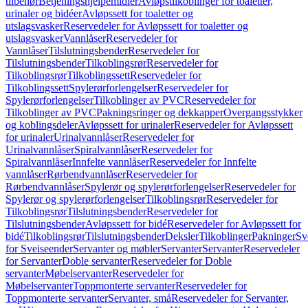
tilbehør
Betjeningshjelpemidler
Avløpstilkoblinger for toaletter,
urinaler og bidéer
Avløpssett for toaletter og
utslagsvasker
Reservedeler for Avløpssett for toaletter og
utslagsvasker
Vannlåser
Reservedeler for
Vannlåser
Tilslutningsbender
Reservedeler for
Tilslutningsbender
Tilkoblingsrør
Reservedeler for
Tilkoblingsrør
Tilkoblingssett
Reservedeler for
Tilkoblingssett
Spylerørforlengelser
Reservedeler for
Spylerørforlengelser
Tilkoblinger av PVC
Reservedeler for
Tilkoblinger av PVC
Pakningsringer og dekkapper
Overgangsstykker
og koblingsdeler
Avløpssett for urinaler
Reservedeler for Avløpssett
for urinaler
Urinalvannlåser
Reservedeler for
Urinalvannlåser
Spiralvannlåser
Reservedeler for
Spiralvannlåser
Innfelte vannlåser
Reservedeler for Innfelte
vannlåser
Rørbendvannlåser
Reservedeler for
Rørbendvannlåser
Spylerør og spylerørforlengelser
Reservedeler for
Spylerør og spylerørforlengelser
Tilkoblingsrør
Reservedeler for
Tilkoblingsrør
Tilslutningsbender
Reservedeler for
Tilslutningsbender
Avløpssett for bidé
Reservedeler for Avløpssett for
bidé
Tilkoblingsrør
Tilslutningsbender
Deksler
Tilkoblinger
Pakninger
Sv
for Sveiseender
Servanter og møbler
Servanter
Servanter
Reservedeler
for Servanter
Doble servanter
Reservedeler for Doble
servanter
Møbelservanter
Reservedeler for
Møbelservanter
Toppmonterte servanter
Reservedeler for
Toppmonterte servanter
Servanter, små
Reservedeler for Servanter,