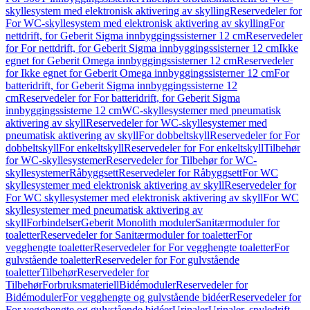
skyllesystem med elektronisk aktivering av skylling
Reservedeler for
For WC-skyllesystem med elektronisk aktivering av skylling
For
nettdrift, for Geberit Sigma innbyggingssisterner 12 cm
Reservedeler
for For nettdrift, for Geberit Sigma innbyggingssisterner 12 cm
Ikke
egnet for Geberit Omega innbyggingssisterner 12 cm
Reservedeler
for Ikke egnet for Geberit Omega innbyggingssisterner 12 cm
For
batteridrift, for Geberit Sigma innbyggingssisterne 12
cm
Reservedeler for For batteridrift, for Geberit Sigma
innbyggingssisterne 12 cm
WC-skyllesystemer med pneumatisk
aktivering av skyll
Reservedeler for WC-skyllesystemer med
pneumatisk aktivering av skyll
For dobbeltskyll
Reservedeler for For
dobbeltskyll
For enkeltskyll
Reservedeler for For enkeltskyll
Tilbehør
for WC-skyllesystemer
Reservedeler for Tilbehør for WC-
skyllesystemer
Råbyggsett
Reservedeler for Råbyggsett
For WC
skyllesystemer med elektronisk aktivering av skyll
Reservedeler for
For WC skyllesystemer med elektronisk aktivering av skyll
For WC
skyllesystemer med pneumatisk aktivering av
skyll
Forbindelser
Geberit Monolith moduler
Sanitærmoduler for
toaletter
Reservedeler for Sanitærmoduler for toaletter
For
vegghengte toaletter
Reservedeler for For vegghengte toaletter
For
gulvstående toaletter
Reservedeler for For gulvstående
toaletter
Tilbehør
Reservedeler for
Tilbehør
Forbruksmateriell
Bidémoduler
Reservedeler for
Bidémoduler
For vegghengte og gulvstående bidéer
Reservedeler for
For vegghengte og gulvstående bidéer
Urinaler
Urinaler, spyledrift,