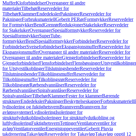
Muffer
Kloforbindelser
Overganger til andre
materialer
Tilbehør
Reservedeler for
Tilbehør
Klammer
Endedeksler
Pakninger
Reservedeler for
Pakninger
Forbruksmateriell
Geberit PE
Rør
Formstykker
Reservedeler
for Formstykker
Bend
Grenrør
Reduksjoner
Stakeluker
Reservedeler
for Stakeluker
Overganger
Spesialformstykker
Reservedeler for
Spesialformstykker
SuperTube-
formstykker
Bend
Spesialformstykker
Forbindelser
Reservedeler for
Forbindelser
Sveiseforbindelser
Ekspansjonsmuffer
Reservedeler for
Ekspansjonsmuffer
Overganger til andre materialer
Reservedeler for
Overganger til andre materialer
Gjengeforbindelser
Reservedeler for
Gjengeforbindelser
Flensforbindelser
Flensbøssinger
Utstyrstilkoblinge
for Utstyrstilkoblinger
Tilslutningsbender
Reservedeler for
Tilslutningsbender
Tilkobliingsmuffer
Reservedeler for
Tilkobliingsmuffer
Tilkoblingsrør
Reservedeler for
Tilkoblingsrør
Rørbendvannlåser
Reservedeler for
Rørbendvannlåser
Spiralvannlåser
Reservedeler for
Spiralvannlåser
Tilbehør
Klammer
Fester for klammer
Bærende
strukturer
Endedeksler
Pakninger
Beskyttelseskapper
Forbruksmateriell
lydisolering og fuktighetsvern
Brannvern
Brannvern for
avløpssystemer
Lydisolering
Isoleringer for
strukturlydutkobling
Isoleringer for strukturlydutkobling og
luftlydisolering
Fuktighetsvern
Tettinger
Ventilatorventiler for
avløp
Ventilatorventiler
Energistoppeventiler
Geberit Pluvia
takdrenering
Takavløp
Reservedeler for Takavløp
Takavløp opptil 12