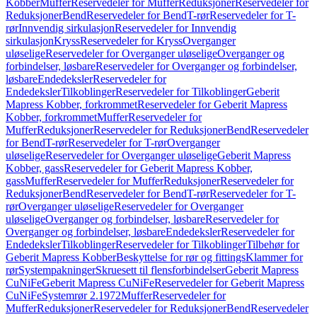
Kobber
Muffer
Reservedeler for Muffer
Reduksjoner
Reservedeler for
Reduksjoner
Bend
Reservedeler for Bend
T-rør
Reservedeler for T-
rør
Innvendig sirkulasjon
Reservedeler for Innvendig
sirkulasjon
Kryss
Reservedeler for Kryss
Overganger
uløselige
Reservedeler for Overganger uløselige
Overganger og
forbindelser, løsbare
Reservedeler for Overganger og forbindelser,
løsbare
Endedeksler
Reservedeler for
Endedeksler
Tilkoblinger
Reservedeler for Tilkoblinger
Geberit
Mapress Kobber, forkrommet
Reservedeler for Geberit Mapress
Kobber, forkrommet
Muffer
Reservedeler for
Muffer
Reduksjoner
Reservedeler for Reduksjoner
Bend
Reservedeler
for Bend
T-rør
Reservedeler for T-rør
Overganger
uløselige
Reservedeler for Overganger uløselige
Geberit Mapress
Kobber, gass
Reservedeler for Geberit Mapress Kobber,
gass
Muffer
Reservedeler for Muffer
Reduksjoner
Reservedeler for
Reduksjoner
Bend
Reservedeler for Bend
T-rør
Reservedeler for T-
rør
Overganger uløselige
Reservedeler for Overganger
uløselige
Overganger og forbindelser, løsbare
Reservedeler for
Overganger og forbindelser, løsbare
Endedeksler
Reservedeler for
Endedeksler
Tilkoblinger
Reservedeler for Tilkoblinger
Tilbehør for
Geberit Mapress Kobber
Beskyttelse for rør og fittings
Klammer for
rør
Systempakninger
Skruesett til flensforbindelser
Geberit Mapress
CuNiFe
Geberit Mapress CuNiFe
Reservedeler for Geberit Mapress
CuNiFe
Systemrør 2.1972
Muffer
Reservedeler for
Muffer
Reduksjoner
Reservedeler for Reduksjoner
Bend
Reservedeler