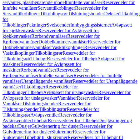
servanter, plassbeparende modell
Innfelte vannlåser
Reservedeler for
Innfelte vannlåser
Servanttilkoblinger
Reservedeler for
Servanttilkoblinger
Tilkoblingsrør
Tilslutningsbender
Deksler
Tilkobling
for
Tilkoblinger
Pakninger
Sveiseender
Innbyggingssisterner
Avløpssett
for kjøkkenvasker
Reservedeler for Avløpssett for
kjøkkenvasker
Rørbendvannlåser
Reservedeler for
Rørbendvannlåser
Dobbelkammervannlåser
Reservedeler for
Dobbelkammervannlåser
Vasktilkoplinger
Reservedeler for
Vasktilkoplinger
Tilkoblingsrør
Reservedeler for
Tilkoblingsrør
Tilbehør
Reservedeler for Tilbehør
Avløpssett for
maskiner
Reservedeler for Avløpssett for
maskiner
Rørbendvannlåser
Reservedeler for
Rørbendvannlåser
Innfelte vannlåser
Reservedeler for Innfelte
vannlåser
Utenpåliggende vannlåser
Reservedeler for Utenpåliggende
vannlåser
Tilkoblinger
Reservedeler for
Tilkoblinger
Tilbehør
Avløpssett for utslagsvasker
Reservedeler for
Avløpssett for utslagsvasker
Vannlåser
Reservedeler for
Vannlåser
Tilslutningsbender
Reservedeler for
Tilslutningsbender
Tilkoblingsrør
Reservedeler for
Tilkoblingsrør
Avløpsventiler
Reservedeler for
Avløpsventiler
Tilbehør
Reservedeler for Tilbehør
Dusjløsninger og
badekar
Dusjer
Gulvdrenering for dusjer
Reservedeler for
Gulvdrenering for dusjer
Slukrenner
Reservedeler for
Slukrenner
Tilbehør til slukrenner
Reservedeler for Tilbehør til