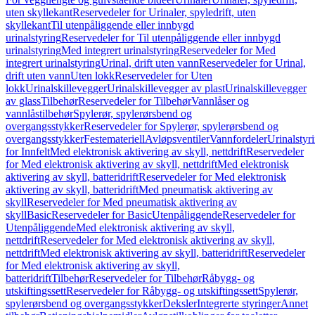
uten skyllekant
Reservedeler for Urinaler, spyledrift, uten
skyllekant
Til utenpåliggende eller innbygd
urinalstyring
Reservedeler for Til utenpåliggende eller innbygd
urinalstyring
Med integrert urinalstyring
Reservedeler for Med
integrert urinalstyring
Urinal, drift uten vann
Reservedeler for Urinal,
drift uten vann
Uten lokk
Reservedeler for Uten
lokk
Urinalskillevegger
Urinalskillevegger av plast
Urinalskillevegger
av glass
Tilbehør
Reservedeler for Tilbehør
Vannlåser og
vannlåstilbehør
Spylerør, spylerørsbend og
overgangsstykker
Reservedeler for Spylerør, spylerørsbend og
overgangsstykker
Festemateriell
Avløpsventiler
Vannfordeler
Urinalstyr
for Innfelt
Med elektronisk aktivering av skyll, nettdrift
Reservedeler
for Med elektronisk aktivering av skyll, nettdrift
Med elektronisk
aktivering av skyll, batteridrift
Reservedeler for Med elektronisk
aktivering av skyll, batteridrift
Med pneumatisk aktivering av
skyll
Reservedeler for Med pneumatisk aktivering av
skyll
Basic
Reservedeler for Basic
Utenpåliggende
Reservedeler for
Utenpåliggende
Med elektronisk aktivering av skyll,
nettdrift
Reservedeler for Med elektronisk aktivering av skyll,
nettdrift
Med elektronisk aktivering av skyll, batteridrift
Reservedeler
for Med elektronisk aktivering av skyll,
batteridrift
Tilbehør
Reservedeler for Tilbehør
Råbygg- og
utskiftingssett
Reservedeler for Råbygg- og utskiftingssett
Spylerør,
spylerørsbend og overgangsstykker
Deksler
Integrerte styringer
Annet