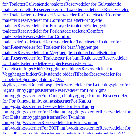
for Toaletter
Gulvstående toaletter
Reservedeler for Gulvstående
toaletter
Toaletter
Reservedeler for Toaletter
Toalettseter
Reservedeler
for Toalettseter
Toalettseter
Reservedeler for Toalettseter
Comfort
toaletter
Reservedeler for Comfort toaletter
Forhøyede
toaletter
Reservedeler for Forhøyede toaletter
Forlengede
toaletter
Reservedeler for Forlengede toaletter
Comfort
toalettseter
Reservedeler for Comfort
toalettseter
Toalettseter
Reservedeler for Toalettseter
Toaletter for
barn
Reservedeler for Toaletter for barn
Vegghengte
toaletter
Reservedeler for Vegghengte toaletter
Toalettseter for
barn
Reservedeler for Toalettseter for barn
Toalettseter
Reservedeler
for Toalettseter
Toalettseteringer
Reservedeler for
Toalettseteringer
Bidéer
Vegghengte bidéer
Reservedeler for
Vegghengte bidéer
Gulvstående bidéer
Tilbehør
Reservedeler for
Tilbehør
Betjeningsplater og WC
skyllesystemer
Betjeningsplater
Reservedeler for Betjeningsplater
For
Sigma innbyggingssisterner
Reservedeler for For Sigma
innbyggingssisterner
For Omega innbyggingssisterner
Reservedeler
for For Omega innbyggingssisterner
For Kappa
innbyggingssisterner
Reservedeler for For Kappa
innbyggingssisterner
For Delta innbyggingssisterner
Reservedeler for
For Delta innbyggingssisterner
For Twinline
innbyggingssisterner
Reservedeler for For Twinline
innbyggingssisterner
For 300T innbyggingssisterner
Reservedeler for
For 300T innbyggingssisterner
Tilbehør
Forbruksmateriell
For WC-