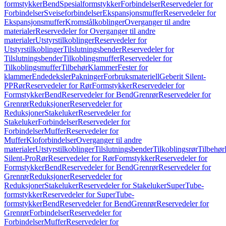
formstykker
Bend
Spesialformstykker
Forbindelser
Reservedeler for
Forbindelser
Sveiseforbindelser
Ekspansjonsmuffer
Reservedeler for
Ekspansjonsmuffer
Kromstålkoblinger
Overganger til andre
materialer
Reservedeler for Overganger til andre
materialer
Utstyrstilkoblinger
Reservedeler for
Utstyrstilkoblinger
Tilslutningsbender
Reservedeler for
Tilslutningsbender
Tilkoblingsmuffer
Reservedeler for
Tilkoblingsmuffer
Tilbehør
Klammer
Fester for
klammer
Endedeksler
Pakninger
Forbruksmateriell
Geberit Silent-
PP
Rør
Reservedeler for Rør
Formstykker
Reservedeler for
Formstykker
Bend
Reservedeler for Bend
Grenrør
Reservedeler for
Grenrør
Reduksjoner
Reservedeler for
Reduksjoner
Stakeluker
Reservedeler for
Stakeluker
Forbindelser
Reservedeler for
Forbindelser
Muffer
Reservedeler for
Muffer
Kloforbindelser
Overganger til andre
materialer
Utstyrstilkoblinger
Tilslutningsbender
Tilkoblingsrør
Tilbehør
Silent-Pro
Rør
Reservedeler for Rør
Formstykker
Reservedeler for
Formstykker
Bend
Reservedeler for Bend
Grenrør
Reservedeler for
Grenrør
Reduksjoner
Reservedeler for
Reduksjoner
Stakeluker
Reservedeler for Stakeluker
SuperTube-
formstykker
Reservedeler for SuperTube-
formstykker
Bend
Reservedeler for Bend
Grenrør
Reservedeler for
Grenrør
Forbindelser
Reservedeler for
Forbindelser
Muffer
Reservedeler for