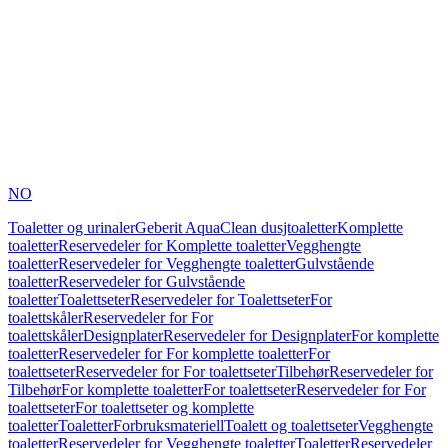
NO
Toaletter og urinaler
Geberit AquaClean dusjtoaletter
Komplette
toaletter
Reservedeler for Komplette toaletter
Vegghengte
toaletter
Reservedeler for Vegghengte toaletter
Gulvstående
toaletter
Reservedeler for Gulvstående
toaletter
Toalettseter
Reservedeler for Toalettseter
For
toalettskåler
Reservedeler for For
toalettskåler
Designplater
Reservedeler for Designplater
For komplette
toaletter
Reservedeler for For komplette toaletter
For
toalettseter
Reservedeler for For toalettseter
Tilbehør
Reservedeler for
Tilbehør
For komplette toaletter
For toalettseter
Reservedeler for For
toalettseter
For toalettseter og komplette
toaletter
Toaletter
Forbruksmateriell
Toalett og toalettseter
Vegghengte
toaletter
Reservedeler for Vegghengte toaletter
Toaletter
Reservedeler