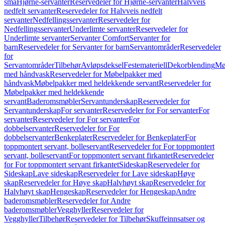
små
Hjørne-servanter
Reservedeler for Hjørne-servanter
Halvveis
nedfelt servanter
Reservedeler for Halvveis nedfelt
servanter
Nedfellingsservanter
Reservedeler for
Nedfellingsservanter
Underlimte servanter
Reservedeler for
Underlimte servanter
Servanter Comfort
Servanter for
barn
Reservedeler for Servanter for barn
Servantområder
Reservedeler
for
Servantområder
Tilbehør
Avløpsdeksel
Festemateriell
Dekorblending
Mø
med håndvask
Reservedeler for Møbelpakker med
håndvask
Møbelpakker med heldekkende servant
Reservedeler for
Møbelpakker med heldekkende
servant
Baderomsmøbler
Servantunderskap
Reservedeler for
Servantunderskap
For servanter
Reservedeler for For servanter
For
servanter
Reservedeler for For servanter
For
dobbelservanter
Reservedeler for For
dobbelservanter
Benkeplater
Reservedeler for Benkeplater
For
toppmontert servant, bolleservant
Reservedeler for For toppmontert
servant, bolleservant
For toppmontert servant firkantet
Reservedeler
for For toppmontert servant firkantet
Sideskap
Reservedeler for
Sideskap
Lave sideskap
Reservedeler for Lave sideskap
Høye
skap
Reservedeler for Høye skap
Halvhøyt skap
Reservedeler for
Halvhøyt skap
Hengeskap
Reservedeler for Hengeskap
Andre
baderomsmøbler
Reservedeler for Andre
baderomsmøbler
Vegghyller
Reservedeler for
Vegghyller
Tilbehør
Reservedeler for Tilbehør
Skuffeinnsatser og