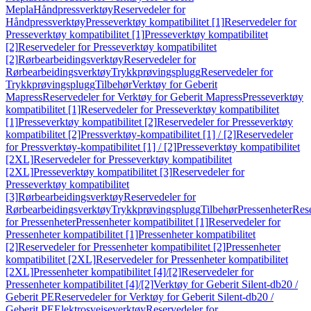
Mepla
Håndpressverktøy
Reservedeler for
Håndpressverktøy
Presseverktøy kompatibilitet [1]
Reservedeler for
Presseverktøy kompatibilitet [1]
Presseverktøy kompatibilitet
[2]
Reservedeler for Presseverktøy kompatibilitet
[2]
Rørbearbeidingsverktøy
Reservedeler for
Rørbearbeidingsverktøy
Trykkprøvingsplugg
Reservedeler for
Trykkprøvingsplugg
Tilbehør
Verktøy for Geberit
Mapress
Reservedeler for Verktøy for Geberit Mapress
Presseverktøy
kompatibilitet [1]
Reservedeler for Presseverktøy kompatibilitet
[1]
Presseverktøy kompatibilitet [2]
Reservedeler for Presseverktøy
kompatibilitet [2]
Pressverktøy-kompatibilitet [1] / [2]
Reservedeler
for Pressverktøy-kompatibilitet [1] / [2]
Presseverktøy kompatibilitet
[2XL]
Reservedeler for Presseverktøy kompatibilitet
[2XL]
Presseverktøy kompatibilitet [3]
Reservedeler for
Presseverktøy kompatibilitet
[3]
Rørbearbeidingsverktøy
Reservedeler for
Rørbearbeidingsverktøy
Trykkprøvingsplugg
Tilbehør
Pressenheter
Res
for Pressenheter
Pressenheter kompatibilitet [1]
Reservedeler for
Pressenheter kompatibilitet [1]
Pressenheter kompatibilitet
[2]
Reservedeler for Pressenheter kompatibilitet [2]
Pressenheter
kompatibilitet [2XL]
Reservedeler for Pressenheter kompatibilitet
[2XL]
Pressenheter kompatibilitet [4]/[2]
Reservedeler for
Pressenheter kompatibilitet [4]/[2]
Verktøy for Geberit Silent-db20 /
Geberit PE
Reservedeler for Verktøy for Geberit Silent-db20 /
Geberit PE
Elektrosveiseverktøy
Reservedeler for