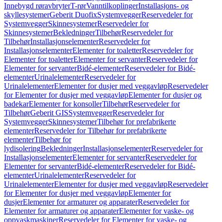
Innebygd røravbryter
T-rør
Vanntilkoplinger
Installasjons- og
skyllesystemer
Geberit Duofix
Systemvegger
Reservedeler for
Systemvegger
Skinnesystemer
Reservedeler for
Skinnesystemer
Bekledninger
Tilbehør
Reservedeler for
Tilbehør
Installasjonselementer
Reservedeler for
Installasjonselementer
Elementer for toaletter
Reservedeler for
Elementer for toaletter
Elementer for servanter
Reservedeler for
Elementer for servanter
Bidé-elementer
Reservedeler for Bidé-
elementer
Urinalelementer
Reservedeler for
Urinalelementer
Elementer for dusjer med veggavløp
Reservedeler
for Elementer for dusjer med veggavløp
Elementer for dusjer og
badekar
Elementer for konsoller
Tilbehør
Reservedeler for
Tilbehør
Geberit GIS
Systemvegger
Reservedeler for
Systemvegger
Skinnesystemer
Tilbehør for prefabrikerte
elementer
Reservedeler for Tilbehør for prefabrikerte
elementer
Tilbehør for
lydisolering
Bekledninger
Installasjonselementer
Reservedeler for
Installasjonselementer
Elementer for servanter
Reservedeler for
Elementer for servanter
Bidé-elementer
Reservedeler for Bidé-
elementer
Urinalelementer
Reservedeler for
Urinalelementer
Elementer for dusjer med veggavløp
Reservedeler
for Elementer for dusjer med veggavløp
Elementer for
dusjer
Elementer for armaturer og apparater
Reservedeler for
Elementer for armaturer og apparater
Elementer for vaske- og
oppvaskmaskiner
Reservedeler for Elementer for vaske- og