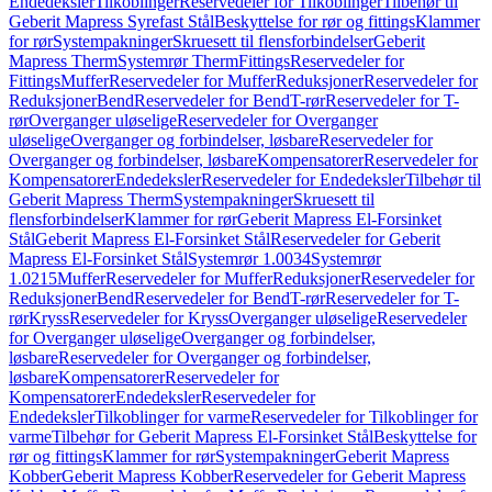
Endedeksler
Tilkoblinger
Reservedeler for Tilkoblinger
Tilbehør til
Geberit Mapress Syrefast Stål
Beskyttelse for rør og fittings
Klammer
for rør
Systempakninger
Skruesett til flensforbindelser
Geberit
Mapress Therm
Systemrør Therm
Fittings
Reservedeler for
Fittings
Muffer
Reservedeler for Muffer
Reduksjoner
Reservedeler for
Reduksjoner
Bend
Reservedeler for Bend
T-rør
Reservedeler for T-
rør
Overganger uløselige
Reservedeler for Overganger
uløselige
Overganger og forbindelser, løsbare
Reservedeler for
Overganger og forbindelser, løsbare
Kompensatorer
Reservedeler for
Kompensatorer
Endedeksler
Reservedeler for Endedeksler
Tilbehør til
Geberit Mapress Therm
Systempakninger
Skruesett til
flensforbindelser
Klammer for rør
Geberit Mapress El-Forsinket
Stål
Geberit Mapress El-Forsinket Stål
Reservedeler for Geberit
Mapress El-Forsinket Stål
Systemrør 1.0034
Systemrør
1.0215
Muffer
Reservedeler for Muffer
Reduksjoner
Reservedeler for
Reduksjoner
Bend
Reservedeler for Bend
T-rør
Reservedeler for T-
rør
Kryss
Reservedeler for Kryss
Overganger uløselige
Reservedeler
for Overganger uløselige
Overganger og forbindelser,
løsbare
Reservedeler for Overganger og forbindelser,
løsbare
Kompensatorer
Reservedeler for
Kompensatorer
Endedeksler
Reservedeler for
Endedeksler
Tilkoblinger for varme
Reservedeler for Tilkoblinger for
varme
Tilbehør for Geberit Mapress El-Forsinket Stål
Beskyttelse for
rør og fittings
Klammer for rør
Systempakninger
Geberit Mapress
Kobber
Geberit Mapress Kobber
Reservedeler for Geberit Mapress