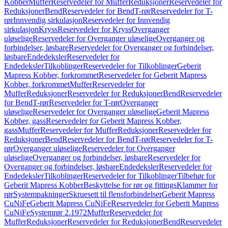
Kobber
Muffer
Reservedeler for Muffer
Reduksjoner
Reservedeler for
Reduksjoner
Bend
Reservedeler for Bend
T-rør
Reservedeler for T-
rør
Innvendig sirkulasjon
Reservedeler for Innvendig
sirkulasjon
Kryss
Reservedeler for Kryss
Overganger
uløselige
Reservedeler for Overganger uløselige
Overganger og
forbindelser, løsbare
Reservedeler for Overganger og forbindelser,
løsbare
Endedeksler
Reservedeler for
Endedeksler
Tilkoblinger
Reservedeler for Tilkoblinger
Geberit
Mapress Kobber, forkrommet
Reservedeler for Geberit Mapress
Kobber, forkrommet
Muffer
Reservedeler for
Muffer
Reduksjoner
Reservedeler for Reduksjoner
Bend
Reservedeler
for Bend
T-rør
Reservedeler for T-rør
Overganger
uløselige
Reservedeler for Overganger uløselige
Geberit Mapress
Kobber, gass
Reservedeler for Geberit Mapress Kobber,
gass
Muffer
Reservedeler for Muffer
Reduksjoner
Reservedeler for
Reduksjoner
Bend
Reservedeler for Bend
T-rør
Reservedeler for T-
rør
Overganger uløselige
Reservedeler for Overganger
uløselige
Overganger og forbindelser, løsbare
Reservedeler for
Overganger og forbindelser, løsbare
Endedeksler
Reservedeler for
Endedeksler
Tilkoblinger
Reservedeler for Tilkoblinger
Tilbehør for
Geberit Mapress Kobber
Beskyttelse for rør og fittings
Klammer for
rør
Systempakninger
Skruesett til flensforbindelser
Geberit Mapress
CuNiFe
Geberit Mapress CuNiFe
Reservedeler for Geberit Mapress
CuNiFe
Systemrør 2.1972
Muffer
Reservedeler for
Muffer
Reduksjoner
Reservedeler for Reduksjoner
Bend
Reservedeler