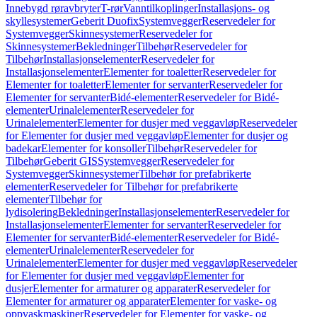
Innebygd røravbryter
T-rør
Vanntilkoplinger
Installasjons- og
skyllesystemer
Geberit Duofix
Systemvegger
Reservedeler for
Systemvegger
Skinnesystemer
Reservedeler for
Skinnesystemer
Bekledninger
Tilbehør
Reservedeler for
Tilbehør
Installasjonselementer
Reservedeler for
Installasjonselementer
Elementer for toaletter
Reservedeler for
Elementer for toaletter
Elementer for servanter
Reservedeler for
Elementer for servanter
Bidé-elementer
Reservedeler for Bidé-
elementer
Urinalelementer
Reservedeler for
Urinalelementer
Elementer for dusjer med veggavløp
Reservedeler
for Elementer for dusjer med veggavløp
Elementer for dusjer og
badekar
Elementer for konsoller
Tilbehør
Reservedeler for
Tilbehør
Geberit GIS
Systemvegger
Reservedeler for
Systemvegger
Skinnesystemer
Tilbehør for prefabrikerte
elementer
Reservedeler for Tilbehør for prefabrikerte
elementer
Tilbehør for
lydisolering
Bekledninger
Installasjonselementer
Reservedeler for
Installasjonselementer
Elementer for servanter
Reservedeler for
Elementer for servanter
Bidé-elementer
Reservedeler for Bidé-
elementer
Urinalelementer
Reservedeler for
Urinalelementer
Elementer for dusjer med veggavløp
Reservedeler
for Elementer for dusjer med veggavløp
Elementer for
dusjer
Elementer for armaturer og apparater
Reservedeler for
Elementer for armaturer og apparater
Elementer for vaske- og
oppvaskmaskiner
Reservedeler for Elementer for vaske- og