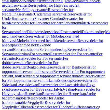
små
Hjørne-servanter
Reservedeler for Hjørne-servanter
Halvveis
nedfelt servanter
Reservedeler for Halvveis nedfelt
servanter
Nedfellingsservanter
Reservedeler for
Nedfellingsservanter
Underlimte servanter
Reservedeler for
Underlimte servanter
Servanter Comfort
Servanter for
barn
Reservedeler for Servanter for barn
Servantområder
Reservedeler
for
Servantområder
Tilbehør
Avløpsdeksel
Festemateriell
Dekorblending
Mø
med håndvask
Reservedeler for Møbelpakker med
håndvask
Møbelpakker med heldekkende servant
Reservedeler for
Møbelpakker med heldekkende
servant
Baderomsmøbler
Servantunderskap
Reservedeler for
Servantunderskap
For servanter
Reservedeler for For servanter
For
servanter
Reservedeler for For servanter
For
dobbelservanter
Reservedeler for For
dobbelservanter
Benkeplater
Reservedeler for Benkeplater
For
toppmontert servant, bolleservant
Reservedeler for For toppmontert
servant, bolleservant
For toppmontert servant firkantet
Reservedeler
for For toppmontert servant firkantet
Sideskap
Reservedeler for
Sideskap
Lave sideskap
Reservedeler for Lave sideskap
Høye
skap
Reservedeler for Høye skap
Halvhøyt skap
Reservedeler for
Halvhøyt skap
Hengeskap
Reservedeler for Hengeskap
Andre
baderomsmøbler
Reservedeler for Andre
baderomsmøbler
Vegghyller
Reservedeler for
Vegghyller
Tilbehør
Reservedeler for Tilbehør
Skuffeinnsatser og