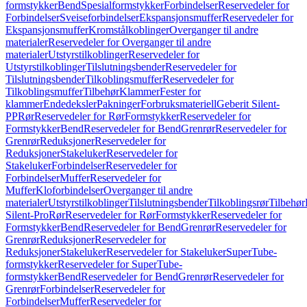
formstykker
Bend
Spesialformstykker
Forbindelser
Reservedeler for
Forbindelser
Sveiseforbindelser
Ekspansjonsmuffer
Reservedeler for
Ekspansjonsmuffer
Kromstålkoblinger
Overganger til andre
materialer
Reservedeler for Overganger til andre
materialer
Utstyrstilkoblinger
Reservedeler for
Utstyrstilkoblinger
Tilslutningsbender
Reservedeler for
Tilslutningsbender
Tilkoblingsmuffer
Reservedeler for
Tilkoblingsmuffer
Tilbehør
Klammer
Fester for
klammer
Endedeksler
Pakninger
Forbruksmateriell
Geberit Silent-
PP
Rør
Reservedeler for Rør
Formstykker
Reservedeler for
Formstykker
Bend
Reservedeler for Bend
Grenrør
Reservedeler for
Grenrør
Reduksjoner
Reservedeler for
Reduksjoner
Stakeluker
Reservedeler for
Stakeluker
Forbindelser
Reservedeler for
Forbindelser
Muffer
Reservedeler for
Muffer
Kloforbindelser
Overganger til andre
materialer
Utstyrstilkoblinger
Tilslutningsbender
Tilkoblingsrør
Tilbehør
Silent-Pro
Rør
Reservedeler for Rør
Formstykker
Reservedeler for
Formstykker
Bend
Reservedeler for Bend
Grenrør
Reservedeler for
Grenrør
Reduksjoner
Reservedeler for
Reduksjoner
Stakeluker
Reservedeler for Stakeluker
SuperTube-
formstykker
Reservedeler for SuperTube-
formstykker
Bend
Reservedeler for Bend
Grenrør
Reservedeler for
Grenrør
Forbindelser
Reservedeler for
Forbindelser
Muffer
Reservedeler for