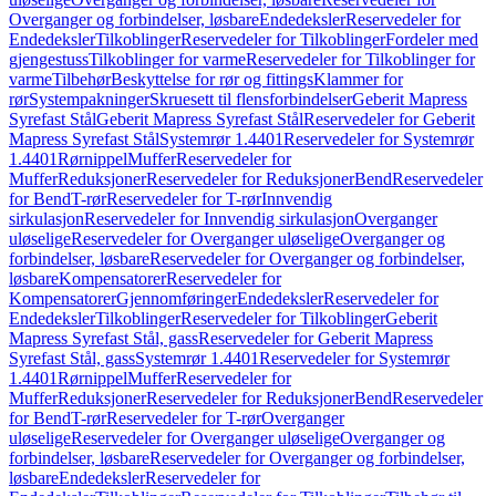
Overganger og forbindelser, løsbare
Endedeksler
Reservedeler for
Endedeksler
Tilkoblinger
Reservedeler for Tilkoblinger
Fordeler med
gjengestuss
Tilkoblinger for varme
Reservedeler for Tilkoblinger for
varme
Tilbehør
Beskyttelse for rør og fittings
Klammer for
rør
Systempakninger
Skruesett til flensforbindelser
Geberit Mapress
Syrefast Stål
Geberit Mapress Syrefast Stål
Reservedeler for Geberit
Mapress Syrefast Stål
Systemrør 1.4401
Reservedeler for Systemrør
1.4401
Rørnippel
Muffer
Reservedeler for
Muffer
Reduksjoner
Reservedeler for Reduksjoner
Bend
Reservedeler
for Bend
T-rør
Reservedeler for T-rør
Innvendig
sirkulasjon
Reservedeler for Innvendig sirkulasjon
Overganger
uløselige
Reservedeler for Overganger uløselige
Overganger og
forbindelser, løsbare
Reservedeler for Overganger og forbindelser,
løsbare
Kompensatorer
Reservedeler for
Kompensatorer
Gjennomføringer
Endedeksler
Reservedeler for
Endedeksler
Tilkoblinger
Reservedeler for Tilkoblinger
Geberit
Mapress Syrefast Stål, gass
Reservedeler for Geberit Mapress
Syrefast Stål, gass
Systemrør 1.4401
Reservedeler for Systemrør
1.4401
Rørnippel
Muffer
Reservedeler for
Muffer
Reduksjoner
Reservedeler for Reduksjoner
Bend
Reservedeler
for Bend
T-rør
Reservedeler for T-rør
Overganger
uløselige
Reservedeler for Overganger uløselige
Overganger og
forbindelser, løsbare
Reservedeler for Overganger og forbindelser,
løsbare
Endedeksler
Reservedeler for