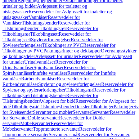
tilbehør
Betjeningshjelpemidler
Avløpstilkoblinger for toaletter,
urinaler og bidéer
Avløpssett for toaletter og
utslagsvasker
Reservedeler for Avløpssett for toaletter og
utslagsvasker
Vannlåser
Reservedeler for
Vannlåser
Tilslutningsbender
Reservedeler for
Tilslutningsbender
Tilkoblingsrør
Reservedeler for
Tilkoblingsrør
Tilkoblingssett
Reservedeler for
Tilkoblingssett
Spylerørforlengelser
Reservedeler for
Spylerørforlengelser
Tilkoblinger av PVC
Reservedeler for
Tilkoblinger av PVC
Pakningsringer og dekkapper
Overgangsstykker
og koblingsdeler
Avløpssett for urinaler
Reservedeler for Avløpssett
for urinaler
Urinalvannlåser
Reservedeler for
Urinalvannlåser
Spiralvannlåser
Reservedeler for
Spiralvannlåser
Innfelte vannlåser
Reservedeler for Innfelte
vannlåser
Rørbendvannlåser
Reservedeler for
Rørbendvannlåser
Spylerør og spylerørforlengelser
Reservedeler for
Spylerør og spylerørforlengelser
Tilkoblingsrør
Reservedeler for
Tilkoblingsrør
Tilslutningsbender
Reservedeler for
Tilslutningsbender
Avløpssett for bidé
Reservedeler for Avløpssett for
bidé
Tilkoblingsrør
Tilslutningsbender
Deksler
Tilkoblinger
Pakninger
Sv
for Sveiseender
Servanter og møbler
Servanter
Servanter
Reservedeler
for Servanter
Doble servanter
Reservedeler for Doble
servanter
Møbelservanter
Reservedeler for
Møbelservanter
Toppmonterte servanter
Reservedeler for
Toppmonterte servanter
Servanter, små
Reservedeler for Servanter,