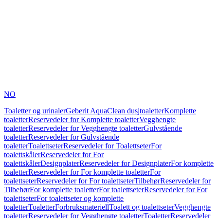
NO
Toaletter og urinaler
Geberit AquaClean dusjtoaletter
Komplette
toaletter
Reservedeler for Komplette toaletter
Vegghengte
toaletter
Reservedeler for Vegghengte toaletter
Gulvstående
toaletter
Reservedeler for Gulvstående
toaletter
Toalettseter
Reservedeler for Toalettseter
For
toalettskåler
Reservedeler for For
toalettskåler
Designplater
Reservedeler for Designplater
For komplette
toaletter
Reservedeler for For komplette toaletter
For
toalettseter
Reservedeler for For toalettseter
Tilbehør
Reservedeler for
Tilbehør
For komplette toaletter
For toalettseter
Reservedeler for For
toalettseter
For toalettseter og komplette
toaletter
Toaletter
Forbruksmateriell
Toalett og toalettseter
Vegghengte
toaletter
Reservedeler for Vegghengte toaletter
Toaletter
Reservedeler