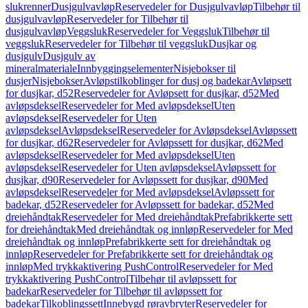
slukrenner
Dusjgulvavløp
Reservedeler for Dusjgulvavløp
Tilbehør til
dusjgulvavløp
Reservedeler for Tilbehør til
dusjgulvavløp
Veggsluk
Reservedeler for Veggsluk
Tilbehør til
veggsluk
Reservedeler for Tilbehør til veggsluk
Dusjkar og
dusjgulv
Dusjgulv av
mineralmateriale
Innbyggingselementer
Nisjebokser til
dusjer
Nisjebokser
Avløpstilkoblinger for dusj og badekar
Avløpsett
for dusjkar, d52
Reservedeler for Avløpsett for dusjkar, d52
Med
avløpsdeksel
Reservedeler for Med avløpsdeksel
Uten
avløpsdeksel
Reservedeler for Uten
avløpsdeksel
Avløpsdeksel
Reservedeler for Avløpsdeksel
Avløpssett
for dusjkar, d62
Reservedeler for Avløpssett for dusjkar, d62
Med
avløpsdeksel
Reservedeler for Med avløpsdeksel
Uten
avløpsdeksel
Reservedeler for Uten avløpsdeksel
Avløpssett for
dusjkar, d90
Reservedeler for Avløpssett for dusjkar, d90
Med
avløpsdeksel
Reservedeler for Med avløpsdeksel
Avløpssett for
badekar, d52
Reservedeler for Avløpssett for badekar, d52
Med
dreiehåndtak
Reservedeler for Med dreiehåndtak
Prefabrikkerte sett
for dreiehåndtak
Med dreiehåndtak og innløp
Reservedeler for Med
dreiehåndtak og innløp
Prefabrikkerte sett for dreiehåndtak og
innløp
Reservedeler for Prefabrikkerte sett for dreiehåndtak og
innløp
Med trykkaktivering PushControl
Reservedeler for Med
trykkaktivering PushControl
Tilbehør til avløpssett for
badekar
Reservedeler for Tilbehør til avløpssett for
badekar
Tilkoblingssett
Innebygd røravbryter
Reservedeler for