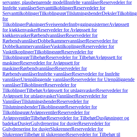
servanter, plassbeparende modell
Innfelte vannlåser
Reservedeler for
Innfelte vannlåser
Servanttilkoblinger
Reservedeler for
Servanttilkoblinger
Tilkoblingsrør
Tilslutningsbender
Deksler
Tilkobling
for
Tilkoblinger
Pakninger
Sveiseender
Innbyggingssisterner
Avløpssett
for kjøkkenvasker
Reservedeler for Avløpssett for
kjøkkenvasker
Rørbendvannlåser
Reservedeler for
Rørbendvannlåser
Dobbelkammervannlåser
Reservedeler for
Dobbelkammervannlåser
Vasktilkoplinger
Reservedeler for
Vasktilkoplinger
Tilkoblingsrør
Reservedeler for
Tilkoblingsrør
Tilbehør
Reservedeler for Tilbehør
Avløpssett for
maskiner
Reservedeler for Avløpssett for
maskiner
Rørbendvannlåser
Reservedeler for
Rørbendvannlåser
Innfelte vannlåser
Reservedeler for Innfelte
vannlåser
Utenpåliggende vannlåser
Reservedeler for Utenpåliggende
vannlåser
Tilkoblinger
Reservedeler for
Tilkoblinger
Tilbehør
Avløpssett for utslagsvasker
Reservedeler for
Avløpssett for utslagsvasker
Vannlåser
Reservedeler for
Vannlåser
Tilslutningsbender
Reservedeler for
Tilslutningsbender
Tilkoblingsrør
Reservedeler for
Tilkoblingsrør
Avløpsventiler
Reservedeler for
Avløpsventiler
Tilbehør
Reservedeler for Tilbehør
Dusjløsninger og
badekar
Dusjer
Gulvdrenering for dusjer
Reservedeler for
Gulvdrenering for dusjer
Slukrenner
Reservedeler for
Slukrenner
Tilbehør til slukrenner
Reservedeler for Tilbehør til