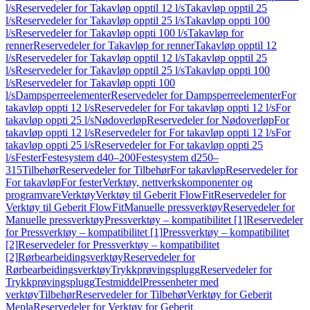
l/s
Reservedeler for Takavløp opptil 12 l/s
Takavløp opptil 25
l/s
Reservedeler for Takavløp opptil 25 l/s
Takavløp oppti 100
l/s
Reservedeler for Takavløp oppti 100 l/s
Takavløp for
renner
Reservedeler for Takavløp for renner
Takavløp opptil 12
l/s
Reservedeler for Takavløp opptil 12 l/s
Takavløp opptil 25
l/s
Reservedeler for Takavløp opptil 25 l/s
Takavløp oppti 100
l/s
Reservedeler for Takavløp oppti 100
l/s
Dampsperreelementer
Reservedeler for Dampsperreelementer
For
takavløp oppti 12 l/s
Reservedeler for For takavløp oppti 12 l/s
For
takavløp oppti 25 l/s
Nødoverløp
Reservedeler for Nødoverløp
For
takavløp oppti 12 l/s
Reservedeler for For takavløp oppti 12 l/s
For
takavløp oppti 25 l/s
Reservedeler for For takavløp oppti 25
l/s
Fester
Festesystem d40–200
Festesystem d250–
315
Tilbehør
Reservedeler for Tilbehør
For takavløp
Reservedeler for
For takavløp
For fester
Verktøy, nettverkskomponenter og
programvare
Verktøy
Verktøy til Geberit FlowFit
Reservedeler for
Verktøy til Geberit FlowFit
Manuelle pressverktøy
Reservedeler for
Manuelle pressverktøy
Pressverktøy – kompatibilitet [1]
Reservedeler
for Pressverktøy – kompatibilitet [1]
Pressverktøy – kompatibilitet
[2]
Reservedeler for Pressverktøy – kompatibilitet
[2]
Rørbearbeidingsverktøy
Reservedeler for
Rørbearbeidingsverktøy
Trykkprøvingsplugg
Reservedeler for
Trykkprøvingsplugg
Testmiddel
Pressenheter med
verktøy
Tilbehør
Reservedeler for Tilbehør
Verktøy for Geberit
Mepla
Reservedeler for Verktøy for Geberit