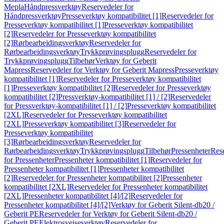
Mepla
Håndpressverktøy
Reservedeler for
Håndpressverktøy
Presseverktøy kompatibilitet [1]
Reservedeler for
Presseverktøy kompatibilitet [1]
Presseverktøy kompatibilitet
[2]
Reservedeler for Presseverktøy kompatibilitet
[2]
Rørbearbeidingsverktøy
Reservedeler for
Rørbearbeidingsverktøy
Trykkprøvingsplugg
Reservedeler for
Trykkprøvingsplugg
Tilbehør
Verktøy for Geberit
Mapress
Reservedeler for Verktøy for Geberit Mapress
Presseverktøy
kompatibilitet [1]
Reservedeler for Presseverktøy kompatibilitet
[1]
Presseverktøy kompatibilitet [2]
Reservedeler for Presseverktøy
kompatibilitet [2]
Pressverktøy-kompatibilitet [1] / [2]
Reservedeler
for Pressverktøy-kompatibilitet [1] / [2]
Presseverktøy kompatibilitet
[2XL]
Reservedeler for Presseverktøy kompatibilitet
[2XL]
Presseverktøy kompatibilitet [3]
Reservedeler for
Presseverktøy kompatibilitet
[3]
Rørbearbeidingsverktøy
Reservedeler for
Rørbearbeidingsverktøy
Trykkprøvingsplugg
Tilbehør
Pressenheter
Res
for Pressenheter
Pressenheter kompatibilitet [1]
Reservedeler for
Pressenheter kompatibilitet [1]
Pressenheter kompatibilitet
[2]
Reservedeler for Pressenheter kompatibilitet [2]
Pressenheter
kompatibilitet [2XL]
Reservedeler for Pressenheter kompatibilitet
[2XL]
Pressenheter kompatibilitet [4]/[2]
Reservedeler for
Pressenheter kompatibilitet [4]/[2]
Verktøy for Geberit Silent-db20 /
Geberit PE
Reservedeler for Verktøy for Geberit Silent-db20 /
Geberit PE
Elektrosveiseverktøy
Reservedeler for