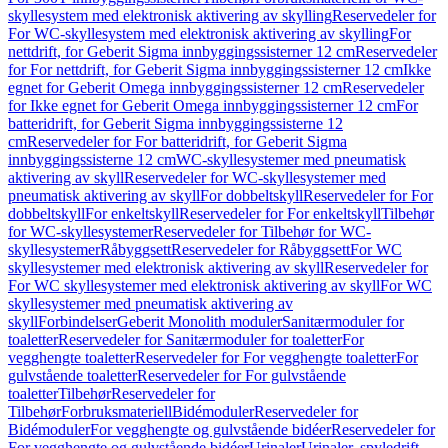
skyllesystem med elektronisk aktivering av skylling
Reservedeler for
For WC-skyllesystem med elektronisk aktivering av skylling
For
nettdrift, for Geberit Sigma innbyggingssisterner 12 cm
Reservedeler
for For nettdrift, for Geberit Sigma innbyggingssisterner 12 cm
Ikke
egnet for Geberit Omega innbyggingssisterner 12 cm
Reservedeler
for Ikke egnet for Geberit Omega innbyggingssisterner 12 cm
For
batteridrift, for Geberit Sigma innbyggingssisterne 12
cm
Reservedeler for For batteridrift, for Geberit Sigma
innbyggingssisterne 12 cm
WC-skyllesystemer med pneumatisk
aktivering av skyll
Reservedeler for WC-skyllesystemer med
pneumatisk aktivering av skyll
For dobbeltskyll
Reservedeler for For
dobbeltskyll
For enkeltskyll
Reservedeler for For enkeltskyll
Tilbehør
for WC-skyllesystemer
Reservedeler for Tilbehør for WC-
skyllesystemer
Råbyggsett
Reservedeler for Råbyggsett
For WC
skyllesystemer med elektronisk aktivering av skyll
Reservedeler for
For WC skyllesystemer med elektronisk aktivering av skyll
For WC
skyllesystemer med pneumatisk aktivering av
skyll
Forbindelser
Geberit Monolith moduler
Sanitærmoduler for
toaletter
Reservedeler for Sanitærmoduler for toaletter
For
vegghengte toaletter
Reservedeler for For vegghengte toaletter
For
gulvstående toaletter
Reservedeler for For gulvstående
toaletter
Tilbehør
Reservedeler for
Tilbehør
Forbruksmateriell
Bidémoduler
Reservedeler for
Bidémoduler
For vegghengte og gulvstående bidéer
Reservedeler for
For vegghengte og gulvstående bidéer
Urinaler
Urinaler, spyledrift,