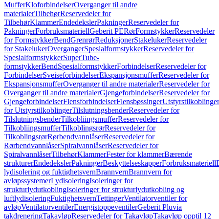
Muffer
Kloforbindelser
Overganger til andre
materialer
Tilbehør
Reservedeler for
Tilbehør
Klammer
Endedeksler
Pakninger
Reservedeler for
Pakninger
Forbruksmateriell
Geberit PE
Rør
Formstykker
Reservedeler
for Formstykker
Bend
Grenrør
Reduksjoner
Stakeluker
Reservedeler
for Stakeluker
Overganger
Spesialformstykker
Reservedeler for
Spesialformstykker
SuperTube-
formstykker
Bend
Spesialformstykker
Forbindelser
Reservedeler for
Forbindelser
Sveiseforbindelser
Ekspansjonsmuffer
Reservedeler for
Ekspansjonsmuffer
Overganger til andre materialer
Reservedeler for
Overganger til andre materialer
Gjengeforbindelser
Reservedeler for
Gjengeforbindelser
Flensforbindelser
Flensbøssinger
Utstyrstilkoblinge
for Utstyrstilkoblinger
Tilslutningsbender
Reservedeler for
Tilslutningsbender
Tilkobliingsmuffer
Reservedeler for
Tilkobliingsmuffer
Tilkoblingsrør
Reservedeler for
Tilkoblingsrør
Rørbendvannlåser
Reservedeler for
Rørbendvannlåser
Spiralvannlåser
Reservedeler for
Spiralvannlåser
Tilbehør
Klammer
Fester for klammer
Bærende
strukturer
Endedeksler
Pakninger
Beskyttelseskapper
Forbruksmateriell
lydisolering og fuktighetsvern
Brannvern
Brannvern for
avløpssystemer
Lydisolering
Isoleringer for
strukturlydutkobling
Isoleringer for strukturlydutkobling og
luftlydisolering
Fuktighetsvern
Tettinger
Ventilatorventiler for
avløp
Ventilatorventiler
Energistoppeventiler
Geberit Pluvia
takdrenering
Takavløp
Reservedeler for Takavløp
Takavløp opptil 12