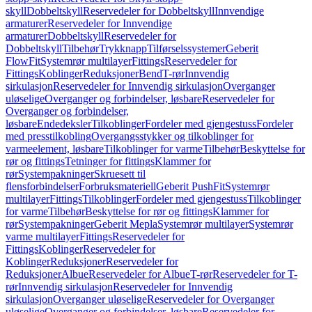
skyll
Dobbeltskyll
Reservedeler for Dobbeltskyll
Innvendige
armaturer
Reservedeler for Innvendige
armaturer
Dobbeltskyll
Reservedeler for
Dobbeltskyll
Tilbehør
Trykknapp
Tilførselssystemer
Geberit
FlowFit
Systemrør multilayer
Fittings
Reservedeler for
Fittings
Koblinger
Reduksjoner
Bend
T-rør
Innvendig
sirkulasjon
Reservedeler for Innvendig sirkulasjon
Overganger
uløselige
Overganger og forbindelser, løsbare
Reservedeler for
Overganger og forbindelser,
løsbare
Endedeksler
Tilkoblinger
Fordeler med gjengestuss
Fordeler
med presstilkobling
Overgangsstykker og tilkoblinger for
varmeelement, løsbare
Tilkoblinger for varme
Tilbehør
Beskyttelse for
rør og fittings
Tetninger for fittings
Klammer for
rør
Systempakninger
Skruesett til
flensforbindelser
Forbruksmateriell
Geberit PushFit
Systemrør
multilayer
Fittings
Tilkoblinger
Fordeler med gjengestuss
Tilkoblinger
for varme
Tilbehør
Beskyttelse for rør og fittings
Klammer for
rør
Systempakninger
Geberit Mepla
Systemrør multilayer
Systemrør
varme multilayer
Fittings
Reservedeler for
Fittings
Koblinger
Reservedeler for
Koblinger
Reduksjoner
Reservedeler for
Reduksjoner
Albue
Reservedeler for Albue
T-rør
Reservedeler for T-
rør
Innvendig sirkulasjon
Reservedeler for Innvendig
sirkulasjon
Overganger uløselige
Reservedeler for Overganger
uløselige
Overganger og forbindelser, løsbare
Reservedeler for