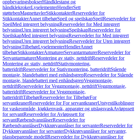
oppbevaringsbokser
Håndklestang og
håndklekroker
Lyselementer
Hendler
Sett
støtteben
Magnettavler
Stikkontakter
Reservedeler for
Stikkontakter
Annet tilbehør
Speil og speilskap
Speil
Reservedeler for
Speil
Med integrert belysning
Reservedeler for Med integrert
belysning
Uten integrert belysning
Speilskap
Reservedeler for
Speilskap
Med integrert belysning
Reservedeler for Med integrert
belysning
Uten integrert belysning
Reservedeler for Uten integrert
belysning
Tilbehør
Lyselementer
Hendler
Annet
tilbehør
Stikkontakter
Armaturer
Servantarmaturer
Reservedeler for
Servantarmaturer
Montering av stativ, nettdrift
Reservedeler for
Montering av stativ, nettdrift
Stativmontering,
batteridrift
Reservedeler for Stativmontering, batteridrift
Stående
montasje, blandebatteri med enhåndsgrep
Reservedeler for Stående
montasje, blandebatteri med enhåndsgrep
Veggmontasje,
nettdrift
Reservedeler for Veggmontasje, nettdrift
Veggmontasje,
batteridrift
Reservedeler for Veggmontasje,
batteridrift
Tilbehør
Reservedeler for Tilbehør
For
servantkraner
Reservedeler for For servantkraner
Utstyrstilkoblinger
for vaskeområde, kjøkkenvask, apparater og utslagsvask
Avløpssett
for servant
Reservedeler for Avløpssett for
servant
Rørbendvannlåser
Reservedeler for
Rørbendvannlåser
Dykkrørvannlåser for servanter
Reservedeler for
Dykkrørvannlåser for servanter
Dykkrørvannlåser for servanter,
plassbeparende modell
Reservedeler for Dykkrørvannlåser for