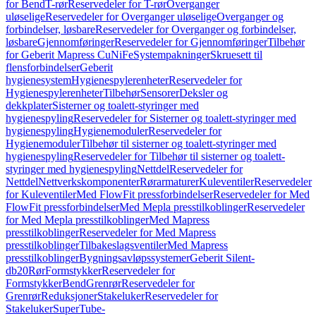
for Bend
T-rør
Reservedeler for T-rør
Overganger
uløselige
Reservedeler for Overganger uløselige
Overganger og
forbindelser, løsbare
Reservedeler for Overganger og forbindelser,
løsbare
Gjennomføringer
Reservedeler for Gjennomføringer
Tilbehør
for Geberit Mapress CuNiFe
Systempakninger
Skruesett til
flensforbindelser
Geberit
hygienesystem
Hygienespylerenheter
Reservedeler for
Hygienespylerenheter
Tilbehør
Sensorer
Deksler og
dekkplater
Sisterner og toalett-styringer med
hygienespyling
Reservedeler for Sisterner og toalett-styringer med
hygienespyling
Hygienemoduler
Reservedeler for
Hygienemoduler
Tilbehør til sisterner og toalett-styringer med
hygienespyling
Reservedeler for Tilbehør til sisterner og toalett-
styringer med hygienespyling
Nettdel
Reservedeler for
Nettdel
Nettverkskomponenter
Rørarmaturer
Kuleventiler
Reservedeler
for Kuleventiler
Med FlowFit pressforbindelser
Reservedeler for Med
FlowFit pressforbindelser
Med Mepla presstilkoblinger
Reservedeler
for Med Mepla presstilkoblinger
Med Mapress
presstilkoblinger
Reservedeler for Med Mapress
presstilkoblinger
Tilbakeslagsventiler
Med Mapress
presstilkoblinger
Bygningsavløpssystemer
Geberit Silent-
db20
Rør
Formstykker
Reservedeler for
Formstykker
Bend
Grenrør
Reservedeler for
Grenrør
Reduksjoner
Stakeluker
Reservedeler for
Stakeluker
SuperTube-