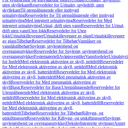
uten skyllekant
Reservedeler for Urinaler, spyledrift, uten
skyllekant
Til utenpåliggende eller innbygd
urinalstyring
Reservedeler for Til utenpåliggende eller innbygd
urinalstyring
Med integrert urinalstyring
Reservedeler for Med
integrert urinalstyring
Urinal, drift uten vann
Reservedeler for Urinal,
drift uten vann
Uten lokk
Reservedeler for Uten
lokk
Urinalskillevegger
Urinalskillevegger av plast
Urinalskillevegger
av glass
Tilbehør
Reservedeler for Tilbehør
Vannlåser og
vannlåstilbehør
Spylerør, spylerørsbend og
overgangsstykker
Reservedeler for Spylerør, spylerørsbend og
overgangsstykker
Festemateriell
Avløpsventiler
Vannfordeler
Urinalstyr
for Innfelt
Med elektronisk aktivering av skyll, nettdrift
Reservedeler
for Med elektronisk aktivering av skyll, nettdrift
Med elektronisk
aktivering av skyll, batteridrift
Reservedeler for Med elektronisk
aktivering av skyll, batteridrift
Med pneumatisk aktivering av
skyll
Reservedeler for Med pneumatisk aktivering av
skyll
Basic
Reservedeler for Basic
Utenpåliggende
Reservedeler for
Utenpåliggende
Med elektronisk aktivering av skyll,
nettdrift
Reservedeler for Med elektronisk aktivering av skyll,
nettdrift
Med elektronisk aktivering av skyll, batteridrift
Reservedeler
for Med elektronisk aktivering av skyll,
batteridrift
Tilbehør
Reservedeler for Tilbehør
Råbygg- og
utskiftingssett
Reservedeler for Råbygg- og utskiftingssett
Spylerør,
spylerørsbend og overgangsstykker
Deksler
Integrerte styringer
Annet