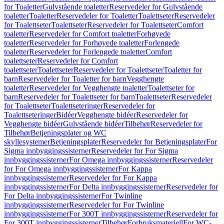
for Toaletter
Gulvstående toaletter
Reservedeler for Gulvstående
toaletter
Toaletter
Reservedeler for Toaletter
Toalettseter
Reservedeler
for Toalettseter
Toalettseter
Reservedeler for Toalettseter
Comfort
toaletter
Reservedeler for Comfort toaletter
Forhøyede
toaletter
Reservedeler for Forhøyede toaletter
Forlengede
toaletter
Reservedeler for Forlengede toaletter
Comfort
toalettseter
Reservedeler for Comfort
toalettseter
Toalettseter
Reservedeler for Toalettseter
Toaletter for
barn
Reservedeler for Toaletter for barn
Vegghengte
toaletter
Reservedeler for Vegghengte toaletter
Toalettseter for
barn
Reservedeler for Toalettseter for barn
Toalettseter
Reservedeler
for Toalettseter
Toalettseteringer
Reservedeler for
Toalettseteringer
Bidéer
Vegghengte bidéer
Reservedeler for
Vegghengte bidéer
Gulvstående bidéer
Tilbehør
Reservedeler for
Tilbehør
Betjeningsplater og WC
skyllesystemer
Betjeningsplater
Reservedeler for Betjeningsplater
For
Sigma innbyggingssisterner
Reservedeler for For Sigma
innbyggingssisterner
For Omega innbyggingssisterner
Reservedeler
for For Omega innbyggingssisterner
For Kappa
innbyggingssisterner
Reservedeler for For Kappa
innbyggingssisterner
For Delta innbyggingssisterner
Reservedeler for
For Delta innbyggingssisterner
For Twinline
innbyggingssisterner
Reservedeler for For Twinline
innbyggingssisterner
For 300T innbyggingssisterner
Reservedeler for
For 300T innbyggingssisterner
Tilbehør
Forbruksmateriell
For WC-