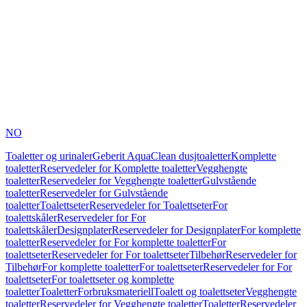
NO
Toaletter og urinaler
Geberit AquaClean dusjtoaletter
Komplette
toaletter
Reservedeler for Komplette toaletter
Vegghengte
toaletter
Reservedeler for Vegghengte toaletter
Gulvstående
toaletter
Reservedeler for Gulvstående
toaletter
Toalettseter
Reservedeler for Toalettseter
For
toalettskåler
Reservedeler for For
toalettskåler
Designplater
Reservedeler for Designplater
For komplette
toaletter
Reservedeler for For komplette toaletter
For
toalettseter
Reservedeler for For toalettseter
Tilbehør
Reservedeler for
Tilbehør
For komplette toaletter
For toalettseter
Reservedeler for For
toalettseter
For toalettseter og komplette
toaletter
Toaletter
Forbruksmateriell
Toalett og toalettseter
Vegghengte
toaletter
Reservedeler for Vegghengte toaletter
Toaletter
Reservedeler