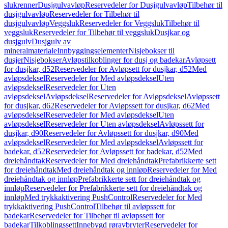
slukrenner
Dusjgulvavløp
Reservedeler for Dusjgulvavløp
Tilbehør til
dusjgulvavløp
Reservedeler for Tilbehør til
dusjgulvavløp
Veggsluk
Reservedeler for Veggsluk
Tilbehør til
veggsluk
Reservedeler for Tilbehør til veggsluk
Dusjkar og
dusjgulv
Dusjgulv av
mineralmateriale
Innbyggingselementer
Nisjebokser til
dusjer
Nisjebokser
Avløpstilkoblinger for dusj og badekar
Avløpsett
for dusjkar, d52
Reservedeler for Avløpsett for dusjkar, d52
Med
avløpsdeksel
Reservedeler for Med avløpsdeksel
Uten
avløpsdeksel
Reservedeler for Uten
avløpsdeksel
Avløpsdeksel
Reservedeler for Avløpsdeksel
Avløpssett
for dusjkar, d62
Reservedeler for Avløpssett for dusjkar, d62
Med
avløpsdeksel
Reservedeler for Med avløpsdeksel
Uten
avløpsdeksel
Reservedeler for Uten avløpsdeksel
Avløpssett for
dusjkar, d90
Reservedeler for Avløpssett for dusjkar, d90
Med
avløpsdeksel
Reservedeler for Med avløpsdeksel
Avløpssett for
badekar, d52
Reservedeler for Avløpssett for badekar, d52
Med
dreiehåndtak
Reservedeler for Med dreiehåndtak
Prefabrikkerte sett
for dreiehåndtak
Med dreiehåndtak og innløp
Reservedeler for Med
dreiehåndtak og innløp
Prefabrikkerte sett for dreiehåndtak og
innløp
Reservedeler for Prefabrikkerte sett for dreiehåndtak og
innløp
Med trykkaktivering PushControl
Reservedeler for Med
trykkaktivering PushControl
Tilbehør til avløpssett for
badekar
Reservedeler for Tilbehør til avløpssett for
badekar
Tilkoblingssett
Innebygd røravbryter
Reservedeler for