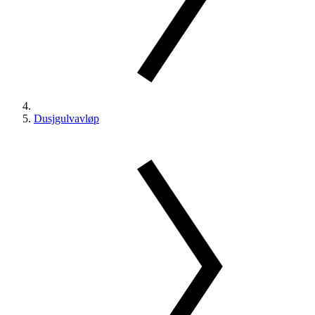
Dusjgulvavløp