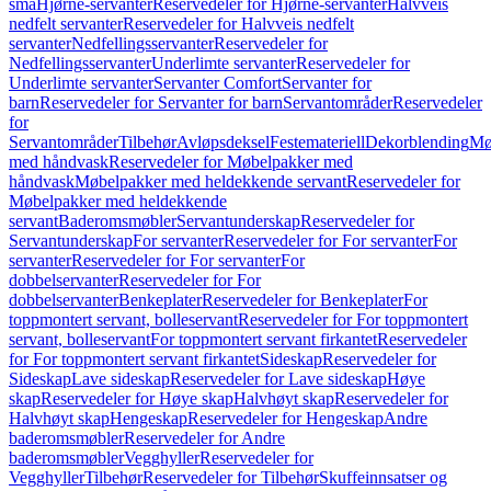
små
Hjørne-servanter
Reservedeler for Hjørne-servanter
Halvveis
nedfelt servanter
Reservedeler for Halvveis nedfelt
servanter
Nedfellingsservanter
Reservedeler for
Nedfellingsservanter
Underlimte servanter
Reservedeler for
Underlimte servanter
Servanter Comfort
Servanter for
barn
Reservedeler for Servanter for barn
Servantområder
Reservedeler
for
Servantområder
Tilbehør
Avløpsdeksel
Festemateriell
Dekorblending
Mø
med håndvask
Reservedeler for Møbelpakker med
håndvask
Møbelpakker med heldekkende servant
Reservedeler for
Møbelpakker med heldekkende
servant
Baderomsmøbler
Servantunderskap
Reservedeler for
Servantunderskap
For servanter
Reservedeler for For servanter
For
servanter
Reservedeler for For servanter
For
dobbelservanter
Reservedeler for For
dobbelservanter
Benkeplater
Reservedeler for Benkeplater
For
toppmontert servant, bolleservant
Reservedeler for For toppmontert
servant, bolleservant
For toppmontert servant firkantet
Reservedeler
for For toppmontert servant firkantet
Sideskap
Reservedeler for
Sideskap
Lave sideskap
Reservedeler for Lave sideskap
Høye
skap
Reservedeler for Høye skap
Halvhøyt skap
Reservedeler for
Halvhøyt skap
Hengeskap
Reservedeler for Hengeskap
Andre
baderomsmøbler
Reservedeler for Andre
baderomsmøbler
Vegghyller
Reservedeler for
Vegghyller
Tilbehør
Reservedeler for Tilbehør
Skuffeinnsatser og