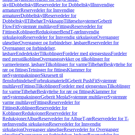
skyll
Dobbeltskyll
Reservedeler for Dobbeltskyll
Innvendige
armaturer
Reservedeler for Innvendige
armaturer
Dobbeltskyll
Reservedeler for
Dobbeltskyll
Tilbehør
Trykknapp
Tilførselssystemer
Geberit
FlowFit
Systemrør multilayer
Fittings
Reservedeler for
Fittings
Koblinger
Reduksjoner
Bend
T-rør
Innvendig
sirkulasjon
Reservedeler for Innvendig sirkulasjon
Overganger
uløselige
Overganger og forbindelser, løsbare
Reservedeler for
Overganger og forbindelser,
løsbare
Endedeksler
Tilkoblinger
Fordeler med gjengestuss
Fordeler
med presstilkobling
Overgangsstykker og tilkoblinger for
varmeelement, løsbare
Tilkoblinger for varme
Tilbehør
Beskyttelse for
rør og fittings
Tetninger for fittings
Klammer for
rør
Systempakninger
Skruesett til
flensforbindelser
Forbruksmateriell
Geberit PushFit
Systemrør
multilayer
Fittings
Tilkoblinger
Fordeler med gjengestuss
Tilkoblinger
for varme
Tilbehør
Beskyttelse for rør og fittings
Klammer for
rør
Systempakninger
Geberit Mepla
Systemrør multilayer
Systemrør
varme multilayer
Fittings
Reservedeler for
Fittings
Koblinger
Reservedeler for
Koblinger
Reduksjoner
Reservedeler for
Reduksjoner
Albue
Reservedeler for Albue
T-rør
Reservedeler for T-
rør
Innvendig sirkulasjon
Reservedeler for Innvendig
sirkulasjon
Overganger uløselige
Reservedeler for Overganger
uløselige
Overganger og forbindelser, løsbare
Reservedeler for