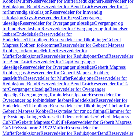
Kobber
Muffer
Reservedeler for Muffer
Reduksjoner
Reservedeler for
Reduksjoner
Bend
Reservedeler for Bend
T-rør
Reservedeler for T-
rør
Innvendig sirkulasjon
Reservedeler for Innvendig
sirkulasjon
Kryss
Reservedeler for Kryss
Overganger
uløselige
Reservedeler for Overganger uløselige
Overganger og
forbindelser, løsbare
Reservedeler for Overganger og forbindelser,
løsbare
Endedeksler
Reservedeler for
Endedeksler
Tilkoblinger
Reservedeler for Tilkoblinger
Geberit
Mapress Kobber, forkrommet
Reservedeler for Geberit Mapress
Kobber, forkrommet
Muffer
Reservedeler for
Muffer
Reduksjoner
Reservedeler for Reduksjoner
Bend
Reservedeler
for Bend
T-rør
Reservedeler for T-rør
Overganger
uløselige
Reservedeler for Overganger uløselige
Geberit Mapress
Kobber, gass
Reservedeler for Geberit Mapress Kobber,
gass
Muffer
Reservedeler for Muffer
Reduksjoner
Reservedeler for
Reduksjoner
Bend
Reservedeler for Bend
T-rør
Reservedeler for T-
rør
Overganger uløselige
Reservedeler for Overganger
uløselige
Overganger og forbindelser, løsbare
Reservedeler for
Overganger og forbindelser, løsbare
Endedeksler
Reservedeler for
Endedeksler
Tilkoblinger
Reservedeler for Tilkoblinger
Tilbehør for
Geberit Mapress Kobber
Beskyttelse for rør og fittings
Klammer for
rør
Systempakninger
Skruesett til flensforbindelser
Geberit Mapress
CuNiFe
Geberit Mapress CuNiFe
Reservedeler for Geberit Mapress
CuNiFe
Systemrør 2.1972
Muffer
Reservedeler for
Muffer
Reduksjoner
Reservedeler for Reduksjoner
Bend
Reservedeler