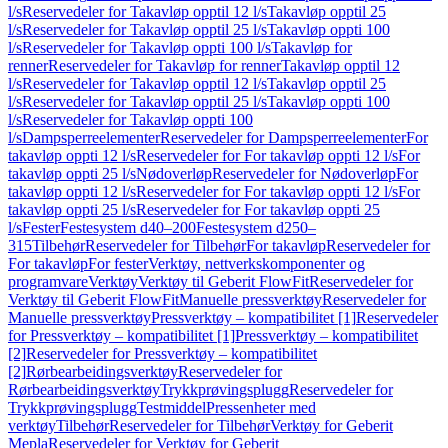
l/s
Reservedeler for Takavløp opptil 12 l/s
Takavløp opptil 25
l/s
Reservedeler for Takavløp opptil 25 l/s
Takavløp oppti 100
l/s
Reservedeler for Takavløp oppti 100 l/s
Takavløp for
renner
Reservedeler for Takavløp for renner
Takavløp opptil 12
l/s
Reservedeler for Takavløp opptil 12 l/s
Takavløp opptil 25
l/s
Reservedeler for Takavløp opptil 25 l/s
Takavløp oppti 100
l/s
Reservedeler for Takavløp oppti 100
l/s
Dampsperreelementer
Reservedeler for Dampsperreelementer
For
takavløp oppti 12 l/s
Reservedeler for For takavløp oppti 12 l/s
For
takavløp oppti 25 l/s
Nødoverløp
Reservedeler for Nødoverløp
For
takavløp oppti 12 l/s
Reservedeler for For takavløp oppti 12 l/s
For
takavløp oppti 25 l/s
Reservedeler for For takavløp oppti 25
l/s
Fester
Festesystem d40–200
Festesystem d250–
315
Tilbehør
Reservedeler for Tilbehør
For takavløp
Reservedeler for
For takavløp
For fester
Verktøy, nettverkskomponenter og
programvare
Verktøy
Verktøy til Geberit FlowFit
Reservedeler for
Verktøy til Geberit FlowFit
Manuelle pressverktøy
Reservedeler for
Manuelle pressverktøy
Pressverktøy – kompatibilitet [1]
Reservedeler
for Pressverktøy – kompatibilitet [1]
Pressverktøy – kompatibilitet
[2]
Reservedeler for Pressverktøy – kompatibilitet
[2]
Rørbearbeidingsverktøy
Reservedeler for
Rørbearbeidingsverktøy
Trykkprøvingsplugg
Reservedeler for
Trykkprøvingsplugg
Testmiddel
Pressenheter med
verktøy
Tilbehør
Reservedeler for Tilbehør
Verktøy for Geberit
Mepla
Reservedeler for Verktøy for Geberit