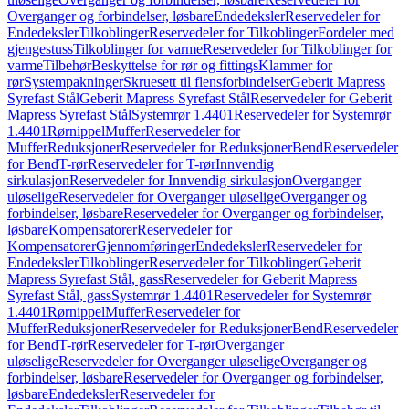
Overganger og forbindelser, løsbare
Endedeksler
Reservedeler for
Endedeksler
Tilkoblinger
Reservedeler for Tilkoblinger
Fordeler med
gjengestuss
Tilkoblinger for varme
Reservedeler for Tilkoblinger for
varme
Tilbehør
Beskyttelse for rør og fittings
Klammer for
rør
Systempakninger
Skruesett til flensforbindelser
Geberit Mapress
Syrefast Stål
Geberit Mapress Syrefast Stål
Reservedeler for Geberit
Mapress Syrefast Stål
Systemrør 1.4401
Reservedeler for Systemrør
1.4401
Rørnippel
Muffer
Reservedeler for
Muffer
Reduksjoner
Reservedeler for Reduksjoner
Bend
Reservedeler
for Bend
T-rør
Reservedeler for T-rør
Innvendig
sirkulasjon
Reservedeler for Innvendig sirkulasjon
Overganger
uløselige
Reservedeler for Overganger uløselige
Overganger og
forbindelser, løsbare
Reservedeler for Overganger og forbindelser,
løsbare
Kompensatorer
Reservedeler for
Kompensatorer
Gjennomføringer
Endedeksler
Reservedeler for
Endedeksler
Tilkoblinger
Reservedeler for Tilkoblinger
Geberit
Mapress Syrefast Stål, gass
Reservedeler for Geberit Mapress
Syrefast Stål, gass
Systemrør 1.4401
Reservedeler for Systemrør
1.4401
Rørnippel
Muffer
Reservedeler for
Muffer
Reduksjoner
Reservedeler for Reduksjoner
Bend
Reservedeler
for Bend
T-rør
Reservedeler for T-rør
Overganger
uløselige
Reservedeler for Overganger uløselige
Overganger og
forbindelser, løsbare
Reservedeler for Overganger og forbindelser,
løsbare
Endedeksler
Reservedeler for