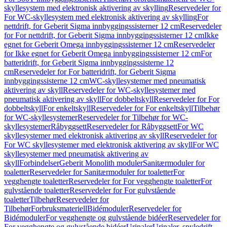
skyllesystem med elektronisk aktivering av skylling
Reservedeler for
For WC-skyllesystem med elektronisk aktivering av skylling
For
nettdrift, for Geberit Sigma innbyggingssisterner 12 cm
Reservedeler
for For nettdrift, for Geberit Sigma innbyggingssisterner 12 cm
Ikke
egnet for Geberit Omega innbyggingssisterner 12 cm
Reservedeler
for Ikke egnet for Geberit Omega innbyggingssisterner 12 cm
For
batteridrift, for Geberit Sigma innbyggingssisterne 12
cm
Reservedeler for For batteridrift, for Geberit Sigma
innbyggingssisterne 12 cm
WC-skyllesystemer med pneumatisk
aktivering av skyll
Reservedeler for WC-skyllesystemer med
pneumatisk aktivering av skyll
For dobbeltskyll
Reservedeler for For
dobbeltskyll
For enkeltskyll
Reservedeler for For enkeltskyll
Tilbehør
for WC-skyllesystemer
Reservedeler for Tilbehør for WC-
skyllesystemer
Råbyggsett
Reservedeler for Råbyggsett
For WC
skyllesystemer med elektronisk aktivering av skyll
Reservedeler for
For WC skyllesystemer med elektronisk aktivering av skyll
For WC
skyllesystemer med pneumatisk aktivering av
skyll
Forbindelser
Geberit Monolith moduler
Sanitærmoduler for
toaletter
Reservedeler for Sanitærmoduler for toaletter
For
vegghengte toaletter
Reservedeler for For vegghengte toaletter
For
gulvstående toaletter
Reservedeler for For gulvstående
toaletter
Tilbehør
Reservedeler for
Tilbehør
Forbruksmateriell
Bidémoduler
Reservedeler for
Bidémoduler
For vegghengte og gulvstående bidéer
Reservedeler for
For vegghengte og gulvstående bidéer
Urinaler
Urinaler, spyledrift,