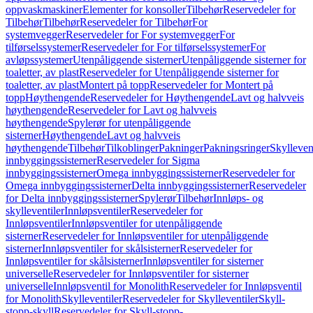
oppvaskmaskiner
Elementer for konsoller
Tilbehør
Reservedeler for
Tilbehør
Tilbehør
Reservedeler for Tilbehør
For
systemvegger
Reservedeler for For systemvegger
For
tilførselssystemer
Reservedeler for For tilførselssystemer
For
avløpssystemer
Utenpåliggende sisterner
Utenpåliggende sisterner for
toaletter, av plast
Reservedeler for Utenpåliggende sisterner for
toaletter, av plast
Montert på topp
Reservedeler for Montert på
topp
Høythengende
Reservedeler for Høythengende
Lavt og halvveis
høythengende
Reservedeler for Lavt og halvveis
høythengende
Spylerør for utenpåliggende
sisterner
Høythengende
Lavt og halvveis
høythengende
Tilbehør
Tilkoblinger
Pakninger
Pakningsringer
Skylleven
innbyggingssisterner
Reservedeler for Sigma
innbyggingssisterner
Omega innbyggingssisterner
Reservedeler for
Omega innbyggingssisterner
Delta innbyggingssisterner
Reservedeler
for Delta innbyggingssisterner
Spylerør
Tilbehør
Innløps- og
skylleventiler
Innløpsventiler
Reservedeler for
Innløpsventiler
Innløpsventiler for utenpåliggende
sisterner
Reservedeler for Innløpsventiler for utenpåliggende
sisterner
Innløpsventiler for skålsisterner
Reservedeler for
Innløpsventiler for skålsisterner
Innløpsventiler for sisterner
universelle
Reservedeler for Innløpsventiler for sisterner
universelle
Innløpsventil for Monolith
Reservedeler for Innløpsventil
for Monolith
Skylleventiler
Reservedeler for Skylleventiler
Skyll-
stopp-skyll
Reservedeler for Skyll-stopp-