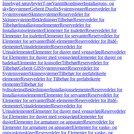
Innebygd røravbryter
T-rør
Vanntilkoplinger
Installasjons- og
skyllesystemer
Geberit Duofix
Systemvegger
Reservedeler for
Systemvegger
Skinnesystemer
Reservedeler for
Skinnesystemer
Bekledninger
Tilbehør
Reservedeler for
Tilbehør
Installasjonselementer
Reservedeler for
Installasjonselementer
Elementer for toaletter
Reservedeler for
Elementer for toaletter
Elementer for servanter
Reservedeler for
Elementer for servanter
Bidé-elementer
Reservedeler for Bidé-
elementer
Urinalelementer
Reservedeler for
Urinalelementer
Elementer for dusjer med veggavløp
Reservedeler
for Elementer for dusjer med veggavløp
Elementer for dusjer og
badekar
Elementer for konsoller
Tilbehør
Reservedeler for
Tilbehør
Geberit GIS
Systemvegger
Reservedeler for
Systemvegger
Skinnesystemer
Tilbehør for prefabrikerte
elementer
Reservedeler for Tilbehør for prefabrikerte
elementer
Tilbehør for
lydisolering
Bekledninger
Installasjonselementer
Reservedeler for
Installasjonselementer
Elementer for servanter
Reservedeler for
Elementer for servanter
Bidé-elementer
Reservedeler for Bidé-
elementer
Urinalelementer
Reservedeler for
Urinalelementer
Elementer for dusjer med veggavløp
Reservedeler
for Elementer for dusjer med veggavløp
Elementer for
dusjer
Elementer for armaturer og apparater
Reservedeler for
Elementer for armaturer og apparater
Elementer for vaske- og
oppvaskmaskiner
Reservedeler for Elementer for vaske- og