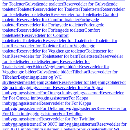
for Toaletter
Gulvstående toaletter
Reservedeler for Gulvstående
toaletter
Toaletter
Reservedeler for Toaletter
Toalettseter
Reservedeler
for Toalettseter
Toalettseter
Reservedeler for Toalettseter
Comfort
toaletter
Reservedeler for Comfort toaletter
Forhøyede
toaletter
Reservedeler for Forhøyede toaletter
Forlengede
toaletter
Reservedeler for Forlengede toaletter
Comfort
toalettseter
Reservedeler for Comfort
toalettseter
Toalettseter
Reservedeler for Toalettseter
Toaletter for
barn
Reservedeler for Toaletter for barn
Vegghengte
toaletter
Reservedeler for Vegghengte toaletter
Toalettseter for
barn
Reservedeler for Toalettseter for barn
Toalettseter
Reservedeler
for Toalettseter
Toalettseteringer
Reservedeler for
Toalettseteringer
Bidéer
Vegghengte bidéer
Reservedeler for
Vegghengte bidéer
Gulvstående bidéer
Tilbehør
Reservedeler for
Tilbehør
Betjeningsplater og WC
skyllesystemer
Betjeningsplater
Reservedeler for Betjeningsplater
For
Sigma innbyggingssisterner
Reservedeler for For Sigma
innbyggingssisterner
For Omega innbyggingssisterner
Reservedeler
for For Omega innbyggingssisterner
For Kappa
innbyggingssisterner
Reservedeler for For Kappa
innbyggingssisterner
For Delta innbyggingssisterner
Reservedeler for
For Delta innbyggingssisterner
For Twinline
innbyggingssisterner
Reservedeler for For Twinline
innbyggingssisterner
For 300T innbyggingssisterner
Reservedeler for
For 300T innbyggingssisterner
Tilbehør
Forbruksmateriell
For WC-