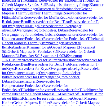
Endedeksler
Tilkoblinger
Reservedeler for Tilkoblinger
Tilbehør til
Geberit Mapress Syrefast Stål
Beskyttelse for rør og fittings
Klammer
for rør
Systempakninger
Skruesett til flensforbindelser
Geberit
Mapress Therm
Systemrør Therm
Fittings
Reservedeler for
Fittings
Muffer
Reservedeler for Muffer
Reduksjoner
Reservedeler for
Reduksjoner
Bend
Reservedeler for Bend
T-rør
Reservedeler for T-
rør
Overganger uløselige
Reservedeler for Overganger
uløselige
Overganger og forbindelser, løsbare
Reservedeler for
Overganger og forbindelser, løsbare
Kompensatorer
Reservedeler for
Kompensatorer
Endedeksler
Reservedeler for Endedeksler
Tilbehør til
Geberit Mapress Therm
Systempakninger
Skruesett til
flensforbindelser
Klammer for rør
Geberit Mapress El-Forsinket
Stål
Geberit Mapress El-Forsinket Stål
Reservedeler for Geberit
Mapress El-Forsinket Stål
Systemrør 1.0034
Systemrør
1.0215
Muffer
Reservedeler for Muffer
Reduksjoner
Reservedeler for
Reduksjoner
Bend
Reservedeler for Bend
T-rør
Reservedeler for T-
rør
Kryss
Reservedeler for Kryss
Overganger uløselige
Reservedeler
for Overganger uløselige
Overganger og forbindelser,
løsbare
Reservedeler for Overganger og forbindelser,
løsbare
Kompensatorer
Reservedeler for
Kompensatorer
Endedeksler
Reservedeler for
Endedeksler
Tilkoblinger for varme
Reservedeler for Tilkoblinger for
varme
Tilbehør for Geberit Mapress El-Forsinket Stål
Beskyttelse for
rør og fittings
Klammer for rør
Systempakninger
Geberit Mapress
Kobber
Geberit Mapress Kobber
Reservedeler for Geberit Mapress