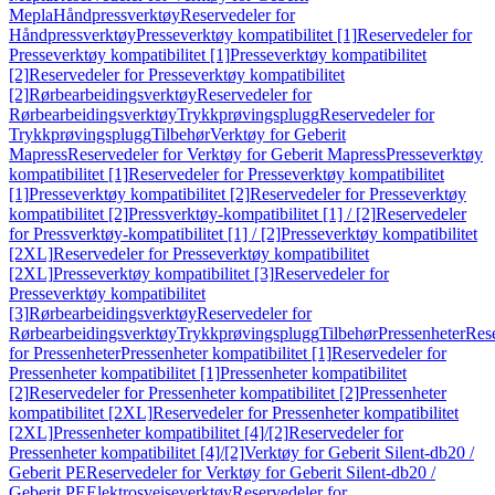
Mepla
Håndpressverktøy
Reservedeler for
Håndpressverktøy
Presseverktøy kompatibilitet [1]
Reservedeler for
Presseverktøy kompatibilitet [1]
Presseverktøy kompatibilitet
[2]
Reservedeler for Presseverktøy kompatibilitet
[2]
Rørbearbeidingsverktøy
Reservedeler for
Rørbearbeidingsverktøy
Trykkprøvingsplugg
Reservedeler for
Trykkprøvingsplugg
Tilbehør
Verktøy for Geberit
Mapress
Reservedeler for Verktøy for Geberit Mapress
Presseverktøy
kompatibilitet [1]
Reservedeler for Presseverktøy kompatibilitet
[1]
Presseverktøy kompatibilitet [2]
Reservedeler for Presseverktøy
kompatibilitet [2]
Pressverktøy-kompatibilitet [1] / [2]
Reservedeler
for Pressverktøy-kompatibilitet [1] / [2]
Presseverktøy kompatibilitet
[2XL]
Reservedeler for Presseverktøy kompatibilitet
[2XL]
Presseverktøy kompatibilitet [3]
Reservedeler for
Presseverktøy kompatibilitet
[3]
Rørbearbeidingsverktøy
Reservedeler for
Rørbearbeidingsverktøy
Trykkprøvingsplugg
Tilbehør
Pressenheter
Res
for Pressenheter
Pressenheter kompatibilitet [1]
Reservedeler for
Pressenheter kompatibilitet [1]
Pressenheter kompatibilitet
[2]
Reservedeler for Pressenheter kompatibilitet [2]
Pressenheter
kompatibilitet [2XL]
Reservedeler for Pressenheter kompatibilitet
[2XL]
Pressenheter kompatibilitet [4]/[2]
Reservedeler for
Pressenheter kompatibilitet [4]/[2]
Verktøy for Geberit Silent-db20 /
Geberit PE
Reservedeler for Verktøy for Geberit Silent-db20 /
Geberit PE
Elektrosveiseverktøy
Reservedeler for