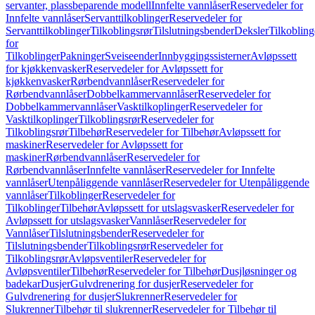
servanter, plassbeparende modell
Innfelte vannlåser
Reservedeler for
Innfelte vannlåser
Servanttilkoblinger
Reservedeler for
Servanttilkoblinger
Tilkoblingsrør
Tilslutningsbender
Deksler
Tilkobling
for
Tilkoblinger
Pakninger
Sveiseender
Innbyggingssisterner
Avløpssett
for kjøkkenvasker
Reservedeler for Avløpssett for
kjøkkenvasker
Rørbendvannlåser
Reservedeler for
Rørbendvannlåser
Dobbelkammervannlåser
Reservedeler for
Dobbelkammervannlåser
Vasktilkoplinger
Reservedeler for
Vasktilkoplinger
Tilkoblingsrør
Reservedeler for
Tilkoblingsrør
Tilbehør
Reservedeler for Tilbehør
Avløpssett for
maskiner
Reservedeler for Avløpssett for
maskiner
Rørbendvannlåser
Reservedeler for
Rørbendvannlåser
Innfelte vannlåser
Reservedeler for Innfelte
vannlåser
Utenpåliggende vannlåser
Reservedeler for Utenpåliggende
vannlåser
Tilkoblinger
Reservedeler for
Tilkoblinger
Tilbehør
Avløpssett for utslagsvasker
Reservedeler for
Avløpssett for utslagsvasker
Vannlåser
Reservedeler for
Vannlåser
Tilslutningsbender
Reservedeler for
Tilslutningsbender
Tilkoblingsrør
Reservedeler for
Tilkoblingsrør
Avløpsventiler
Reservedeler for
Avløpsventiler
Tilbehør
Reservedeler for Tilbehør
Dusjløsninger og
badekar
Dusjer
Gulvdrenering for dusjer
Reservedeler for
Gulvdrenering for dusjer
Slukrenner
Reservedeler for
Slukrenner
Tilbehør til slukrenner
Reservedeler for Tilbehør til