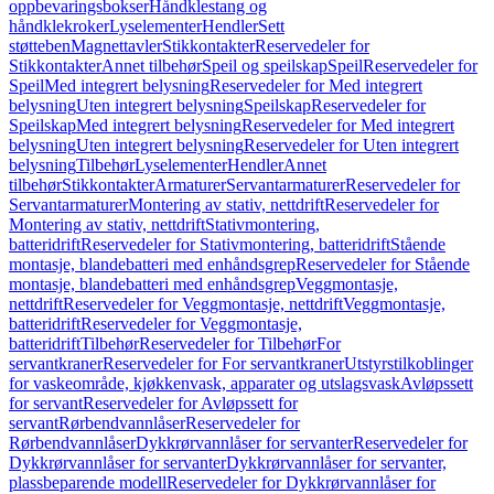
oppbevaringsbokser
Håndklestang og
håndklekroker
Lyselementer
Hendler
Sett
støtteben
Magnettavler
Stikkontakter
Reservedeler for
Stikkontakter
Annet tilbehør
Speil og speilskap
Speil
Reservedeler for
Speil
Med integrert belysning
Reservedeler for Med integrert
belysning
Uten integrert belysning
Speilskap
Reservedeler for
Speilskap
Med integrert belysning
Reservedeler for Med integrert
belysning
Uten integrert belysning
Reservedeler for Uten integrert
belysning
Tilbehør
Lyselementer
Hendler
Annet
tilbehør
Stikkontakter
Armaturer
Servantarmaturer
Reservedeler for
Servantarmaturer
Montering av stativ, nettdrift
Reservedeler for
Montering av stativ, nettdrift
Stativmontering,
batteridrift
Reservedeler for Stativmontering, batteridrift
Stående
montasje, blandebatteri med enhåndsgrep
Reservedeler for Stående
montasje, blandebatteri med enhåndsgrep
Veggmontasje,
nettdrift
Reservedeler for Veggmontasje, nettdrift
Veggmontasje,
batteridrift
Reservedeler for Veggmontasje,
batteridrift
Tilbehør
Reservedeler for Tilbehør
For
servantkraner
Reservedeler for For servantkraner
Utstyrstilkoblinger
for vaskeområde, kjøkkenvask, apparater og utslagsvask
Avløpssett
for servant
Reservedeler for Avløpssett for
servant
Rørbendvannlåser
Reservedeler for
Rørbendvannlåser
Dykkrørvannlåser for servanter
Reservedeler for
Dykkrørvannlåser for servanter
Dykkrørvannlåser for servanter,
plassbeparende modell
Reservedeler for Dykkrørvannlåser for