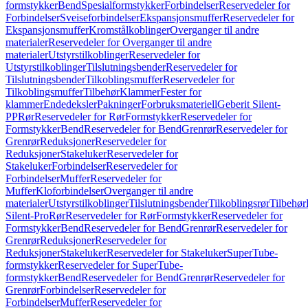
formstykker
Bend
Spesialformstykker
Forbindelser
Reservedeler for
Forbindelser
Sveiseforbindelser
Ekspansjonsmuffer
Reservedeler for
Ekspansjonsmuffer
Kromstålkoblinger
Overganger til andre
materialer
Reservedeler for Overganger til andre
materialer
Utstyrstilkoblinger
Reservedeler for
Utstyrstilkoblinger
Tilslutningsbender
Reservedeler for
Tilslutningsbender
Tilkoblingsmuffer
Reservedeler for
Tilkoblingsmuffer
Tilbehør
Klammer
Fester for
klammer
Endedeksler
Pakninger
Forbruksmateriell
Geberit Silent-
PP
Rør
Reservedeler for Rør
Formstykker
Reservedeler for
Formstykker
Bend
Reservedeler for Bend
Grenrør
Reservedeler for
Grenrør
Reduksjoner
Reservedeler for
Reduksjoner
Stakeluker
Reservedeler for
Stakeluker
Forbindelser
Reservedeler for
Forbindelser
Muffer
Reservedeler for
Muffer
Kloforbindelser
Overganger til andre
materialer
Utstyrstilkoblinger
Tilslutningsbender
Tilkoblingsrør
Tilbehør
Silent-Pro
Rør
Reservedeler for Rør
Formstykker
Reservedeler for
Formstykker
Bend
Reservedeler for Bend
Grenrør
Reservedeler for
Grenrør
Reduksjoner
Reservedeler for
Reduksjoner
Stakeluker
Reservedeler for Stakeluker
SuperTube-
formstykker
Reservedeler for SuperTube-
formstykker
Bend
Reservedeler for Bend
Grenrør
Reservedeler for
Grenrør
Forbindelser
Reservedeler for
Forbindelser
Muffer
Reservedeler for