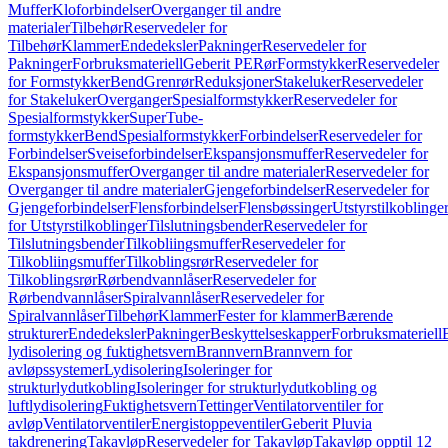
Muffer
Kloforbindelser
Overganger til andre
materialer
Tilbehør
Reservedeler for
Tilbehør
Klammer
Endedeksler
Pakninger
Reservedeler for
Pakninger
Forbruksmateriell
Geberit PE
Rør
Formstykker
Reservedeler
for Formstykker
Bend
Grenrør
Reduksjoner
Stakeluker
Reservedeler
for Stakeluker
Overganger
Spesialformstykker
Reservedeler for
Spesialformstykker
SuperTube-
formstykker
Bend
Spesialformstykker
Forbindelser
Reservedeler for
Forbindelser
Sveiseforbindelser
Ekspansjonsmuffer
Reservedeler for
Ekspansjonsmuffer
Overganger til andre materialer
Reservedeler for
Overganger til andre materialer
Gjengeforbindelser
Reservedeler for
Gjengeforbindelser
Flensforbindelser
Flensbøssinger
Utstyrstilkoblinge
for Utstyrstilkoblinger
Tilslutningsbender
Reservedeler for
Tilslutningsbender
Tilkobliingsmuffer
Reservedeler for
Tilkobliingsmuffer
Tilkoblingsrør
Reservedeler for
Tilkoblingsrør
Rørbendvannlåser
Reservedeler for
Rørbendvannlåser
Spiralvannlåser
Reservedeler for
Spiralvannlåser
Tilbehør
Klammer
Fester for klammer
Bærende
strukturer
Endedeksler
Pakninger
Beskyttelseskapper
Forbruksmateriell
lydisolering og fuktighetsvern
Brannvern
Brannvern for
avløpssystemer
Lydisolering
Isoleringer for
strukturlydutkobling
Isoleringer for strukturlydutkobling og
luftlydisolering
Fuktighetsvern
Tettinger
Ventilatorventiler for
avløp
Ventilatorventiler
Energistoppeventiler
Geberit Pluvia
takdrenering
Takavløp
Reservedeler for Takavløp
Takavløp opptil 12