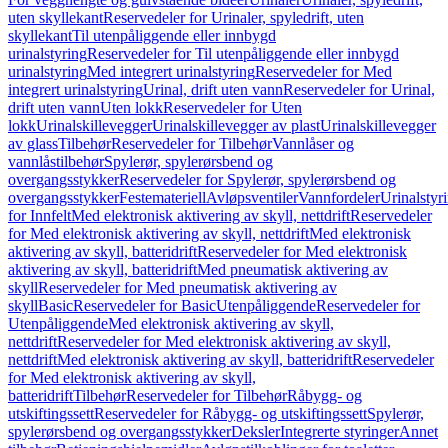
uten skyllekant
Reservedeler for Urinaler, spyledrift, uten
skyllekant
Til utenpåliggende eller innbygd
urinalstyring
Reservedeler for Til utenpåliggende eller innbygd
urinalstyring
Med integrert urinalstyring
Reservedeler for Med
integrert urinalstyring
Urinal, drift uten vann
Reservedeler for Urinal,
drift uten vann
Uten lokk
Reservedeler for Uten
lokk
Urinalskillevegger
Urinalskillevegger av plast
Urinalskillevegger
av glass
Tilbehør
Reservedeler for Tilbehør
Vannlåser og
vannlåstilbehør
Spylerør, spylerørsbend og
overgangsstykker
Reservedeler for Spylerør, spylerørsbend og
overgangsstykker
Festemateriell
Avløpsventiler
Vannfordeler
Urinalstyr
for Innfelt
Med elektronisk aktivering av skyll, nettdrift
Reservedeler
for Med elektronisk aktivering av skyll, nettdrift
Med elektronisk
aktivering av skyll, batteridrift
Reservedeler for Med elektronisk
aktivering av skyll, batteridrift
Med pneumatisk aktivering av
skyll
Reservedeler for Med pneumatisk aktivering av
skyll
Basic
Reservedeler for Basic
Utenpåliggende
Reservedeler for
Utenpåliggende
Med elektronisk aktivering av skyll,
nettdrift
Reservedeler for Med elektronisk aktivering av skyll,
nettdrift
Med elektronisk aktivering av skyll, batteridrift
Reservedeler
for Med elektronisk aktivering av skyll,
batteridrift
Tilbehør
Reservedeler for Tilbehør
Råbygg- og
utskiftingssett
Reservedeler for Råbygg- og utskiftingssett
Spylerør,
spylerørsbend og overgangsstykker
Deksler
Integrerte styringer
Annet