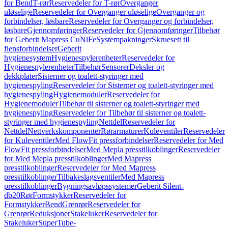
for Bend
T-rør
Reservedeler for T-rør
Overganger
uløselige
Reservedeler for Overganger uløselige
Overganger og
forbindelser, løsbare
Reservedeler for Overganger og forbindelser,
løsbare
Gjennomføringer
Reservedeler for Gjennomføringer
Tilbehør
for Geberit Mapress CuNiFe
Systempakninger
Skruesett til
flensforbindelser
Geberit
hygienesystem
Hygienespylerenheter
Reservedeler for
Hygienespylerenheter
Tilbehør
Sensorer
Deksler og
dekkplater
Sisterner og toalett-styringer med
hygienespyling
Reservedeler for Sisterner og toalett-styringer med
hygienespyling
Hygienemoduler
Reservedeler for
Hygienemoduler
Tilbehør til sisterner og toalett-styringer med
hygienespyling
Reservedeler for Tilbehør til sisterner og toalett-
styringer med hygienespyling
Nettdel
Reservedeler for
Nettdel
Nettverkskomponenter
Rørarmaturer
Kuleventiler
Reservedeler
for Kuleventiler
Med FlowFit pressforbindelser
Reservedeler for Med
FlowFit pressforbindelser
Med Mepla presstilkoblinger
Reservedeler
for Med Mepla presstilkoblinger
Med Mapress
presstilkoblinger
Reservedeler for Med Mapress
presstilkoblinger
Tilbakeslagsventiler
Med Mapress
presstilkoblinger
Bygningsavløpssystemer
Geberit Silent-
db20
Rør
Formstykker
Reservedeler for
Formstykker
Bend
Grenrør
Reservedeler for
Grenrør
Reduksjoner
Stakeluker
Reservedeler for
Stakeluker
SuperTube-