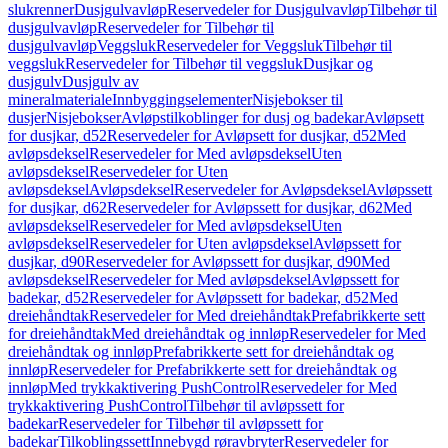
slukrenner
Dusjgulvavløp
Reservedeler for Dusjgulvavløp
Tilbehør til
dusjgulvavløp
Reservedeler for Tilbehør til
dusjgulvavløp
Veggsluk
Reservedeler for Veggsluk
Tilbehør til
veggsluk
Reservedeler for Tilbehør til veggsluk
Dusjkar og
dusjgulv
Dusjgulv av
mineralmateriale
Innbyggingselementer
Nisjebokser til
dusjer
Nisjebokser
Avløpstilkoblinger for dusj og badekar
Avløpsett
for dusjkar, d52
Reservedeler for Avløpsett for dusjkar, d52
Med
avløpsdeksel
Reservedeler for Med avløpsdeksel
Uten
avløpsdeksel
Reservedeler for Uten
avløpsdeksel
Avløpsdeksel
Reservedeler for Avløpsdeksel
Avløpssett
for dusjkar, d62
Reservedeler for Avløpssett for dusjkar, d62
Med
avløpsdeksel
Reservedeler for Med avløpsdeksel
Uten
avløpsdeksel
Reservedeler for Uten avløpsdeksel
Avløpssett for
dusjkar, d90
Reservedeler for Avløpssett for dusjkar, d90
Med
avløpsdeksel
Reservedeler for Med avløpsdeksel
Avløpssett for
badekar, d52
Reservedeler for Avløpssett for badekar, d52
Med
dreiehåndtak
Reservedeler for Med dreiehåndtak
Prefabrikkerte sett
for dreiehåndtak
Med dreiehåndtak og innløp
Reservedeler for Med
dreiehåndtak og innløp
Prefabrikkerte sett for dreiehåndtak og
innløp
Reservedeler for Prefabrikkerte sett for dreiehåndtak og
innløp
Med trykkaktivering PushControl
Reservedeler for Med
trykkaktivering PushControl
Tilbehør til avløpssett for
badekar
Reservedeler for Tilbehør til avløpssett for
badekar
Tilkoblingssett
Innebygd røravbryter
Reservedeler for