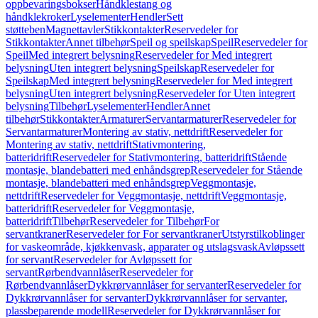
oppbevaringsbokser
Håndklestang og
håndklekroker
Lyselementer
Hendler
Sett
støtteben
Magnettavler
Stikkontakter
Reservedeler for
Stikkontakter
Annet tilbehør
Speil og speilskap
Speil
Reservedeler for
Speil
Med integrert belysning
Reservedeler for Med integrert
belysning
Uten integrert belysning
Speilskap
Reservedeler for
Speilskap
Med integrert belysning
Reservedeler for Med integrert
belysning
Uten integrert belysning
Reservedeler for Uten integrert
belysning
Tilbehør
Lyselementer
Hendler
Annet
tilbehør
Stikkontakter
Armaturer
Servantarmaturer
Reservedeler for
Servantarmaturer
Montering av stativ, nettdrift
Reservedeler for
Montering av stativ, nettdrift
Stativmontering,
batteridrift
Reservedeler for Stativmontering, batteridrift
Stående
montasje, blandebatteri med enhåndsgrep
Reservedeler for Stående
montasje, blandebatteri med enhåndsgrep
Veggmontasje,
nettdrift
Reservedeler for Veggmontasje, nettdrift
Veggmontasje,
batteridrift
Reservedeler for Veggmontasje,
batteridrift
Tilbehør
Reservedeler for Tilbehør
For
servantkraner
Reservedeler for For servantkraner
Utstyrstilkoblinger
for vaskeområde, kjøkkenvask, apparater og utslagsvask
Avløpssett
for servant
Reservedeler for Avløpssett for
servant
Rørbendvannlåser
Reservedeler for
Rørbendvannlåser
Dykkrørvannlåser for servanter
Reservedeler for
Dykkrørvannlåser for servanter
Dykkrørvannlåser for servanter,
plassbeparende modell
Reservedeler for Dykkrørvannlåser for