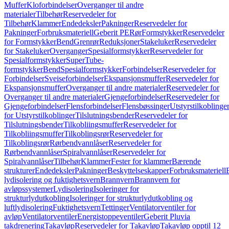
Muffer
Kloforbindelser
Overganger til andre
materialer
Tilbehør
Reservedeler for
Tilbehør
Klammer
Endedeksler
Pakninger
Reservedeler for
Pakninger
Forbruksmateriell
Geberit PE
Rør
Formstykker
Reservedeler
for Formstykker
Bend
Grenrør
Reduksjoner
Stakeluker
Reservedeler
for Stakeluker
Overganger
Spesialformstykker
Reservedeler for
Spesialformstykker
SuperTube-
formstykker
Bend
Spesialformstykker
Forbindelser
Reservedeler for
Forbindelser
Sveiseforbindelser
Ekspansjonsmuffer
Reservedeler for
Ekspansjonsmuffer
Overganger til andre materialer
Reservedeler for
Overganger til andre materialer
Gjengeforbindelser
Reservedeler for
Gjengeforbindelser
Flensforbindelser
Flensbøssinger
Utstyrstilkoblinge
for Utstyrstilkoblinger
Tilslutningsbender
Reservedeler for
Tilslutningsbender
Tilkobliingsmuffer
Reservedeler for
Tilkobliingsmuffer
Tilkoblingsrør
Reservedeler for
Tilkoblingsrør
Rørbendvannlåser
Reservedeler for
Rørbendvannlåser
Spiralvannlåser
Reservedeler for
Spiralvannlåser
Tilbehør
Klammer
Fester for klammer
Bærende
strukturer
Endedeksler
Pakninger
Beskyttelseskapper
Forbruksmateriell
lydisolering og fuktighetsvern
Brannvern
Brannvern for
avløpssystemer
Lydisolering
Isoleringer for
strukturlydutkobling
Isoleringer for strukturlydutkobling og
luftlydisolering
Fuktighetsvern
Tettinger
Ventilatorventiler for
avløp
Ventilatorventiler
Energistoppeventiler
Geberit Pluvia
takdrenering
Takavløp
Reservedeler for Takavløp
Takavløp opptil 12