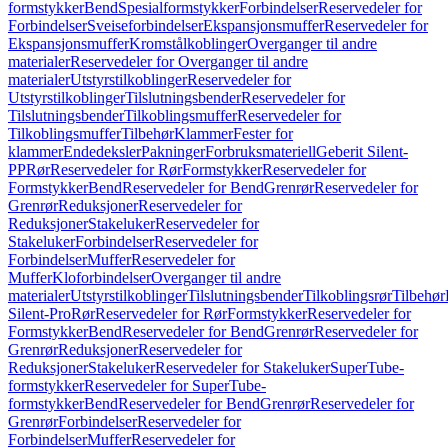
formstykker
Bend
Spesialformstykker
Forbindelser
Reservedeler for
Forbindelser
Sveiseforbindelser
Ekspansjonsmuffer
Reservedeler for
Ekspansjonsmuffer
Kromstålkoblinger
Overganger til andre
materialer
Reservedeler for Overganger til andre
materialer
Utstyrstilkoblinger
Reservedeler for
Utstyrstilkoblinger
Tilslutningsbender
Reservedeler for
Tilslutningsbender
Tilkoblingsmuffer
Reservedeler for
Tilkoblingsmuffer
Tilbehør
Klammer
Fester for
klammer
Endedeksler
Pakninger
Forbruksmateriell
Geberit Silent-
PP
Rør
Reservedeler for Rør
Formstykker
Reservedeler for
Formstykker
Bend
Reservedeler for Bend
Grenrør
Reservedeler for
Grenrør
Reduksjoner
Reservedeler for
Reduksjoner
Stakeluker
Reservedeler for
Stakeluker
Forbindelser
Reservedeler for
Forbindelser
Muffer
Reservedeler for
Muffer
Kloforbindelser
Overganger til andre
materialer
Utstyrstilkoblinger
Tilslutningsbender
Tilkoblingsrør
Tilbehør
Silent-Pro
Rør
Reservedeler for Rør
Formstykker
Reservedeler for
Formstykker
Bend
Reservedeler for Bend
Grenrør
Reservedeler for
Grenrør
Reduksjoner
Reservedeler for
Reduksjoner
Stakeluker
Reservedeler for Stakeluker
SuperTube-
formstykker
Reservedeler for SuperTube-
formstykker
Bend
Reservedeler for Bend
Grenrør
Reservedeler for
Grenrør
Forbindelser
Reservedeler for
Forbindelser
Muffer
Reservedeler for