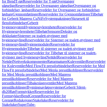
for Bend
T-rør
Reservedeler for T-rør
Overganger
uløselige
Reservedeler for Overganger uløselige
Overganger og
forbindelser, løsbare
Reservedeler for Overganger og forbindelser,
løsbare
Gjennomføringer
Reservedeler for Gjennomføringer
Tilbehør
for Geberit Mapress CuNiFe
Systempakninger
Skruesett til
flensforbindelser
Geberit
hygienesystem
Hygienespylerenheter
Reservedeler for
Hygienespylerenheter
Tilbehør
Sensorer
Deksler og
dekkplater
Sisterner og toalett-styringer med
hygienespyling
Reservedeler for Sisterner og toalett-styringer med
hygienespyling
Hygienemoduler
Reservedeler for
Hygienemoduler
Tilbehør til sisterner og toalett-styringer med
hygienespyling
Reservedeler for Tilbehør til sisterner og toalett-
styringer med hygienespyling
Nettdel
Reservedeler for
Nettdel
Nettverkskomponenter
Rørarmaturer
Kuleventiler
Reservedeler
for Kuleventiler
Med FlowFit pressforbindelser
Reservedeler for Med
FlowFit pressforbindelser
Med Mepla presstilkoblinger
Reservedeler
for Med Mepla presstilkoblinger
Med Mapress
presstilkoblinger
Reservedeler for Med Mapress
presstilkoblinger
Tilbakeslagsventiler
Med Mapress
presstilkoblinger
Bygningsavløpssystemer
Geberit Silent-
db20
Rør
Formstykker
Reservedeler for
Formstykker
Bend
Grenrør
Reservedeler for
Grenrør
Reduksjoner
Stakeluker
Reservedeler for
Stakeluker
SuperTube-