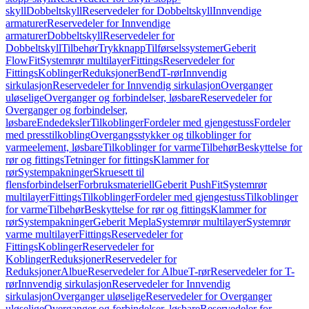
skyll
Dobbeltskyll
Reservedeler for Dobbeltskyll
Innvendige
armaturer
Reservedeler for Innvendige
armaturer
Dobbeltskyll
Reservedeler for
Dobbeltskyll
Tilbehør
Trykknapp
Tilførselssystemer
Geberit
FlowFit
Systemrør multilayer
Fittings
Reservedeler for
Fittings
Koblinger
Reduksjoner
Bend
T-rør
Innvendig
sirkulasjon
Reservedeler for Innvendig sirkulasjon
Overganger
uløselige
Overganger og forbindelser, løsbare
Reservedeler for
Overganger og forbindelser,
løsbare
Endedeksler
Tilkoblinger
Fordeler med gjengestuss
Fordeler
med presstilkobling
Overgangsstykker og tilkoblinger for
varmeelement, løsbare
Tilkoblinger for varme
Tilbehør
Beskyttelse for
rør og fittings
Tetninger for fittings
Klammer for
rør
Systempakninger
Skruesett til
flensforbindelser
Forbruksmateriell
Geberit PushFit
Systemrør
multilayer
Fittings
Tilkoblinger
Fordeler med gjengestuss
Tilkoblinger
for varme
Tilbehør
Beskyttelse for rør og fittings
Klammer for
rør
Systempakninger
Geberit Mepla
Systemrør multilayer
Systemrør
varme multilayer
Fittings
Reservedeler for
Fittings
Koblinger
Reservedeler for
Koblinger
Reduksjoner
Reservedeler for
Reduksjoner
Albue
Reservedeler for Albue
T-rør
Reservedeler for T-
rør
Innvendig sirkulasjon
Reservedeler for Innvendig
sirkulasjon
Overganger uløselige
Reservedeler for Overganger
uløselige
Overganger og forbindelser, løsbare
Reservedeler for