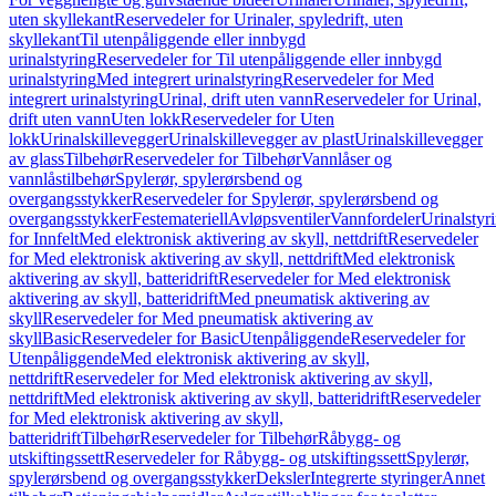
uten skyllekant
Reservedeler for Urinaler, spyledrift, uten
skyllekant
Til utenpåliggende eller innbygd
urinalstyring
Reservedeler for Til utenpåliggende eller innbygd
urinalstyring
Med integrert urinalstyring
Reservedeler for Med
integrert urinalstyring
Urinal, drift uten vann
Reservedeler for Urinal,
drift uten vann
Uten lokk
Reservedeler for Uten
lokk
Urinalskillevegger
Urinalskillevegger av plast
Urinalskillevegger
av glass
Tilbehør
Reservedeler for Tilbehør
Vannlåser og
vannlåstilbehør
Spylerør, spylerørsbend og
overgangsstykker
Reservedeler for Spylerør, spylerørsbend og
overgangsstykker
Festemateriell
Avløpsventiler
Vannfordeler
Urinalstyr
for Innfelt
Med elektronisk aktivering av skyll, nettdrift
Reservedeler
for Med elektronisk aktivering av skyll, nettdrift
Med elektronisk
aktivering av skyll, batteridrift
Reservedeler for Med elektronisk
aktivering av skyll, batteridrift
Med pneumatisk aktivering av
skyll
Reservedeler for Med pneumatisk aktivering av
skyll
Basic
Reservedeler for Basic
Utenpåliggende
Reservedeler for
Utenpåliggende
Med elektronisk aktivering av skyll,
nettdrift
Reservedeler for Med elektronisk aktivering av skyll,
nettdrift
Med elektronisk aktivering av skyll, batteridrift
Reservedeler
for Med elektronisk aktivering av skyll,
batteridrift
Tilbehør
Reservedeler for Tilbehør
Råbygg- og
utskiftingssett
Reservedeler for Råbygg- og utskiftingssett
Spylerør,
spylerørsbend og overgangsstykker
Deksler
Integrerte styringer
Annet