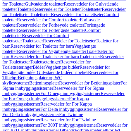
for Toaletter
Gulvstående toaletter
Reservedeler for Gulvstående
toaletter
Toaletter
Reservedeler for Toaletter
Toalettseter
Reservedeler
for Toalettseter
Toalettseter
Reservedeler for Toalettseter
Comfort
toaletter
Reservedeler for Comfort toaletter
Forhøyede
toaletter
Reservedeler for Forhøyede toaletter
Forlengede
toaletter
Reservedeler for Forlengede toaletter
Comfort
toalettseter
Reservedeler for Comfort
toalettseter
Toalettseter
Reservedeler for Toalettseter
Toaletter for
barn
Reservedeler for Toaletter for barn
Vegghengte
toaletter
Reservedeler for Vegghengte toaletter
Toalettseter for
barn
Reservedeler for Toalettseter for barn
Toalettseter
Reservedeler
for Toalettseter
Toalettseteringer
Reservedeler for
Toalettseteringer
Bidéer
Vegghengte bidéer
Reservedeler for
Vegghengte bidéer
Gulvstående bidéer
Tilbehør
Reservedeler for
Tilbehør
Betjeningsplater og WC
skyllesystemer
Betjeningsplater
Reservedeler for Betjeningsplater
For
Sigma innbyggingssisterner
Reservedeler for For Sigma
innbyggingssisterner
For Omega innbyggingssisterner
Reservedeler
for For Omega innbyggingssisterner
For Kappa
innbyggingssisterner
Reservedeler for For Kappa
innbyggingssisterner
For Delta innbyggingssisterner
Reservedeler for
For Delta innbyggingssisterner
For Twinline
innbyggingssisterner
Reservedeler for For Twinline
innbyggingssisterner
For 300T innbyggingssisterner
Reservedeler for
For 300T innbyggingssisterner
Tilbehør
Forbruksmateriell
For WC-