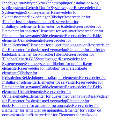
Innebygd røravbryter
T-rør
Vanntilkoplinger
Installasjons- og
skyllesystemer
Geberit Duofix
Systemvegger
Reservedeler for
Systemvegger
Skinnesystemer
Reservedeler for
Skinnesystemer
Bekledninger
Tilbehør
Reservedeler for
Tilbehør
Installasjonselementer
Reservedeler for
Installasjonselementer
Elementer for toaletter
Reservedeler for
Elementer for toaletter
Elementer for servanter
Reservedeler for
Elementer for servanter
Bidé-elementer
Reservedeler for Bidé-
elementer
Urinalelementer
Reservedeler for
Urinalelementer
Elementer for dusjer med veggavløp
Reservedeler
for Elementer for dusjer med veggavløp
Elementer for dusjer og
badekar
Elementer for konsoller
Tilbehør
Reservedeler for
Tilbehør
Geberit GIS
Systemvegger
Reservedeler for
Systemvegger
Skinnesystemer
Tilbehør for prefabrikerte
elementer
Reservedeler for Tilbehør for prefabrikerte
elementer
Tilbehør for
lydisolering
Bekledninger
Installasjonselementer
Reservedeler for
Installasjonselementer
Elementer for servanter
Reservedeler for
Elementer for servanter
Bidé-elementer
Reservedeler for Bidé-
elementer
Urinalelementer
Reservedeler for
Urinalelementer
Elementer for dusjer med veggavløp
Reservedeler
for Elementer for dusjer med veggavløp
Elementer for
dusjer
Elementer for armaturer og apparater
Reservedeler for
Elementer for armaturer og apparater
Elementer for vaske- og
oppvaskmaskiner
Reservedeler for Elementer for vaske- og