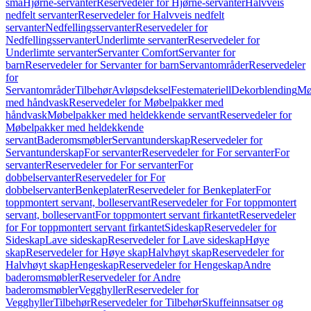
små
Hjørne-servanter
Reservedeler for Hjørne-servanter
Halvveis
nedfelt servanter
Reservedeler for Halvveis nedfelt
servanter
Nedfellingsservanter
Reservedeler for
Nedfellingsservanter
Underlimte servanter
Reservedeler for
Underlimte servanter
Servanter Comfort
Servanter for
barn
Reservedeler for Servanter for barn
Servantområder
Reservedeler
for
Servantområder
Tilbehør
Avløpsdeksel
Festemateriell
Dekorblending
Mø
med håndvask
Reservedeler for Møbelpakker med
håndvask
Møbelpakker med heldekkende servant
Reservedeler for
Møbelpakker med heldekkende
servant
Baderomsmøbler
Servantunderskap
Reservedeler for
Servantunderskap
For servanter
Reservedeler for For servanter
For
servanter
Reservedeler for For servanter
For
dobbelservanter
Reservedeler for For
dobbelservanter
Benkeplater
Reservedeler for Benkeplater
For
toppmontert servant, bolleservant
Reservedeler for For toppmontert
servant, bolleservant
For toppmontert servant firkantet
Reservedeler
for For toppmontert servant firkantet
Sideskap
Reservedeler for
Sideskap
Lave sideskap
Reservedeler for Lave sideskap
Høye
skap
Reservedeler for Høye skap
Halvhøyt skap
Reservedeler for
Halvhøyt skap
Hengeskap
Reservedeler for Hengeskap
Andre
baderomsmøbler
Reservedeler for Andre
baderomsmøbler
Vegghyller
Reservedeler for
Vegghyller
Tilbehør
Reservedeler for Tilbehør
Skuffeinnsatser og