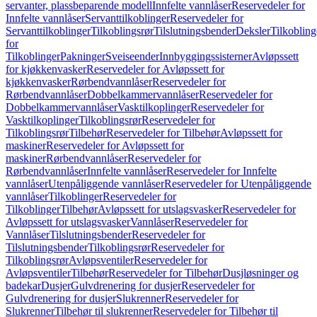
servanter, plassbeparende modell
Innfelte vannlåser
Reservedeler for
Innfelte vannlåser
Servanttilkoblinger
Reservedeler for
Servanttilkoblinger
Tilkoblingsrør
Tilslutningsbender
Deksler
Tilkobling
for
Tilkoblinger
Pakninger
Sveiseender
Innbyggingssisterner
Avløpssett
for kjøkkenvasker
Reservedeler for Avløpssett for
kjøkkenvasker
Rørbendvannlåser
Reservedeler for
Rørbendvannlåser
Dobbelkammervannlåser
Reservedeler for
Dobbelkammervannlåser
Vasktilkoplinger
Reservedeler for
Vasktilkoplinger
Tilkoblingsrør
Reservedeler for
Tilkoblingsrør
Tilbehør
Reservedeler for Tilbehør
Avløpssett for
maskiner
Reservedeler for Avløpssett for
maskiner
Rørbendvannlåser
Reservedeler for
Rørbendvannlåser
Innfelte vannlåser
Reservedeler for Innfelte
vannlåser
Utenpåliggende vannlåser
Reservedeler for Utenpåliggende
vannlåser
Tilkoblinger
Reservedeler for
Tilkoblinger
Tilbehør
Avløpssett for utslagsvasker
Reservedeler for
Avløpssett for utslagsvasker
Vannlåser
Reservedeler for
Vannlåser
Tilslutningsbender
Reservedeler for
Tilslutningsbender
Tilkoblingsrør
Reservedeler for
Tilkoblingsrør
Avløpsventiler
Reservedeler for
Avløpsventiler
Tilbehør
Reservedeler for Tilbehør
Dusjløsninger og
badekar
Dusjer
Gulvdrenering for dusjer
Reservedeler for
Gulvdrenering for dusjer
Slukrenner
Reservedeler for
Slukrenner
Tilbehør til slukrenner
Reservedeler for Tilbehør til