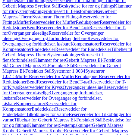
Endedeksler
Tilkoblinger
Reservedeler for Tilkoblinger
Tilbehør til
Geberit Mapress Syrefast Stål
Beskyttelse for rør og fittings
Klammer
for rør
Systempakninger
Skruesett til flensforbindelser
Geberit
Mapress Therm
Systemrør Therm
Fittings
Reservedeler for
Fittings
Muffer
Reservedeler for Muffer
Reduksjoner
Reservedeler for
Reduksjoner
Bend
Reservedeler for Bend
T-rør
Reservedeler for T-
rør
Overganger uløselige
Reservedeler for Overganger
uløselige
Overganger og forbindelser, løsbare
Reservedeler for
Overganger og forbindelser, løsbare
Kompensatorer
Reservedeler for
Kompensatorer
Endedeksler
Reservedeler for Endedeksler
Tilbehør til
Geberit Mapress Therm
Systempakninger
Skruesett til
flensforbindelser
Klammer for rør
Geberit Mapress El-Forsinket
Stål
Geberit Mapress El-Forsinket Stål
Reservedeler for Geberit
Mapress El-Forsinket Stål
Systemrør 1.0034
Systemrør
1.0215
Muffer
Reservedeler for Muffer
Reduksjoner
Reservedeler for
Reduksjoner
Bend
Reservedeler for Bend
T-rør
Reservedeler for T-
rør
Kryss
Reservedeler for Kryss
Overganger uløselige
Reservedeler
for Overganger uløselige
Overganger og forbindelser,
løsbare
Reservedeler for Overganger og forbindelser,
løsbare
Kompensatorer
Reservedeler for
Kompensatorer
Endedeksler
Reservedeler for
Endedeksler
Tilkoblinger for varme
Reservedeler for Tilkoblinger for
varme
Tilbehør for Geberit Mapress El-Forsinket Stål
Beskyttelse for
rør og fittings
Klammer for rør
Systempakninger
Geberit Mapress
Kobber
Geberit Mapress Kobber
Reservedeler for Geberit Mapress