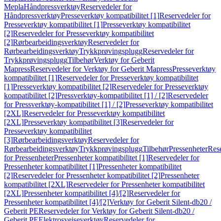
Mepla
Håndpressverktøy
Reservedeler for
Håndpressverktøy
Presseverktøy kompatibilitet [1]
Reservedeler for
Presseverktøy kompatibilitet [1]
Presseverktøy kompatibilitet
[2]
Reservedeler for Presseverktøy kompatibilitet
[2]
Rørbearbeidingsverktøy
Reservedeler for
Rørbearbeidingsverktøy
Trykkprøvingsplugg
Reservedeler for
Trykkprøvingsplugg
Tilbehør
Verktøy for Geberit
Mapress
Reservedeler for Verktøy for Geberit Mapress
Presseverktøy
kompatibilitet [1]
Reservedeler for Presseverktøy kompatibilitet
[1]
Presseverktøy kompatibilitet [2]
Reservedeler for Presseverktøy
kompatibilitet [2]
Pressverktøy-kompatibilitet [1] / [2]
Reservedeler
for Pressverktøy-kompatibilitet [1] / [2]
Presseverktøy kompatibilitet
[2XL]
Reservedeler for Presseverktøy kompatibilitet
[2XL]
Presseverktøy kompatibilitet [3]
Reservedeler for
Presseverktøy kompatibilitet
[3]
Rørbearbeidingsverktøy
Reservedeler for
Rørbearbeidingsverktøy
Trykkprøvingsplugg
Tilbehør
Pressenheter
Res
for Pressenheter
Pressenheter kompatibilitet [1]
Reservedeler for
Pressenheter kompatibilitet [1]
Pressenheter kompatibilitet
[2]
Reservedeler for Pressenheter kompatibilitet [2]
Pressenheter
kompatibilitet [2XL]
Reservedeler for Pressenheter kompatibilitet
[2XL]
Pressenheter kompatibilitet [4]/[2]
Reservedeler for
Pressenheter kompatibilitet [4]/[2]
Verktøy for Geberit Silent-db20 /
Geberit PE
Reservedeler for Verktøy for Geberit Silent-db20 /
Geberit PE
Elektrosveiseverktøy
Reservedeler for