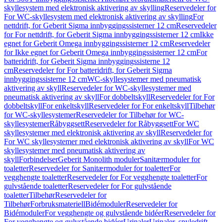
skyllesystem med elektronisk aktivering av skylling
Reservedeler for
For WC-skyllesystem med elektronisk aktivering av skylling
For
nettdrift, for Geberit Sigma innbyggingssisterner 12 cm
Reservedeler
for For nettdrift, for Geberit Sigma innbyggingssisterner 12 cm
Ikke
egnet for Geberit Omega innbyggingssisterner 12 cm
Reservedeler
for Ikke egnet for Geberit Omega innbyggingssisterner 12 cm
For
batteridrift, for Geberit Sigma innbyggingssisterne 12
cm
Reservedeler for For batteridrift, for Geberit Sigma
innbyggingssisterne 12 cm
WC-skyllesystemer med pneumatisk
aktivering av skyll
Reservedeler for WC-skyllesystemer med
pneumatisk aktivering av skyll
For dobbeltskyll
Reservedeler for For
dobbeltskyll
For enkeltskyll
Reservedeler for For enkeltskyll
Tilbehør
for WC-skyllesystemer
Reservedeler for Tilbehør for WC-
skyllesystemer
Råbyggsett
Reservedeler for Råbyggsett
For WC
skyllesystemer med elektronisk aktivering av skyll
Reservedeler for
For WC skyllesystemer med elektronisk aktivering av skyll
For WC
skyllesystemer med pneumatisk aktivering av
skyll
Forbindelser
Geberit Monolith moduler
Sanitærmoduler for
toaletter
Reservedeler for Sanitærmoduler for toaletter
For
vegghengte toaletter
Reservedeler for For vegghengte toaletter
For
gulvstående toaletter
Reservedeler for For gulvstående
toaletter
Tilbehør
Reservedeler for
Tilbehør
Forbruksmateriell
Bidémoduler
Reservedeler for
Bidémoduler
For vegghengte og gulvstående bidéer
Reservedeler for
For vegghengte og gulvstående bidéer
Urinaler
Urinaler, spyledrift,