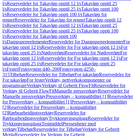
l/s
Reservedeler for Takavløp opptil 12 l/s
Takavløp opptil 25
l/s
Reservedeler for Takavløp opptil 25 l/s
Takavløp oppti 100
l/s
Reservedeler for Takavløp oppti 100 l/s
Takavløp for
renner
Reservedeler for Takavløp for renner
Takavløp opptil 12
l/s
Reservedeler for Takavløp opptil 12 l/s
Takavløp opptil 25
l/s
Reservedeler for Takavløp opptil 25 l/s
Takavløp oppti 100
l/s
Reservedeler for Takavløp oppti 100
l/s
Dampsperreelementer
Reservedeler for Dampsperreelementer
For
takavløp oppti 12 l/s
Reservedeler for For takavløp oppti 12 l/s
For
takavløp oppti 25 l/s
Nødoverløp
Reservedeler for Nødoverløp
For
takavløp oppti 12 l/s
Reservedeler for For takavløp oppti 12 l/s
For
takavløp oppti 25 l/s
Reservedeler for For takavløp oppti 25
l/s
Fester
Festesystem d40–200
Festesystem d250–
315
Tilbehør
Reservedeler for Tilbehør
For takavløp
Reservedeler for
For takavløp
For fester
Verktøy, nettverkskomponenter og
programvare
Verktøy
Verktøy til Geberit FlowFit
Reservedeler for
Verktøy til Geberit FlowFit
Manuelle pressverktøy
Reservedeler for
Manuelle pressverktøy
Pressverktøy – kompatibilitet [1]
Reservedeler
for Pressverktøy – kompatibilitet [1]
Pressverktøy – kompatibilitet
[2]
Reservedeler for Pressverktøy – kompatibilitet
[2]
Rørbearbeidingsverktøy
Reservedeler for
Rørbearbeidingsverktøy
Trykkprøvingsplugg
Reservedeler for
Trykkprøvingsplugg
Testmiddel
Pressenheter med
verktøy
Tilbehør
Reservedeler for Tilbehør
Verktøy for Geberit
Mepla
Reservedeler for Verktøy for Geberit