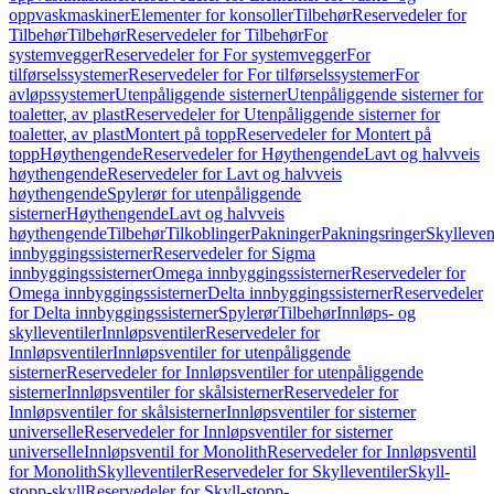
oppvaskmaskiner
Elementer for konsoller
Tilbehør
Reservedeler for
Tilbehør
Tilbehør
Reservedeler for Tilbehør
For
systemvegger
Reservedeler for For systemvegger
For
tilførselssystemer
Reservedeler for For tilførselssystemer
For
avløpssystemer
Utenpåliggende sisterner
Utenpåliggende sisterner for
toaletter, av plast
Reservedeler for Utenpåliggende sisterner for
toaletter, av plast
Montert på topp
Reservedeler for Montert på
topp
Høythengende
Reservedeler for Høythengende
Lavt og halvveis
høythengende
Reservedeler for Lavt og halvveis
høythengende
Spylerør for utenpåliggende
sisterner
Høythengende
Lavt og halvveis
høythengende
Tilbehør
Tilkoblinger
Pakninger
Pakningsringer
Skylleven
innbyggingssisterner
Reservedeler for Sigma
innbyggingssisterner
Omega innbyggingssisterner
Reservedeler for
Omega innbyggingssisterner
Delta innbyggingssisterner
Reservedeler
for Delta innbyggingssisterner
Spylerør
Tilbehør
Innløps- og
skylleventiler
Innløpsventiler
Reservedeler for
Innløpsventiler
Innløpsventiler for utenpåliggende
sisterner
Reservedeler for Innløpsventiler for utenpåliggende
sisterner
Innløpsventiler for skålsisterner
Reservedeler for
Innløpsventiler for skålsisterner
Innløpsventiler for sisterner
universelle
Reservedeler for Innløpsventiler for sisterner
universelle
Innløpsventil for Monolith
Reservedeler for Innløpsventil
for Monolith
Skylleventiler
Reservedeler for Skylleventiler
Skyll-
stopp-skyll
Reservedeler for Skyll-stopp-