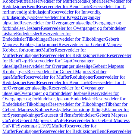
Kobber
Muffer
Reservedeler for Muffer
Reduksjoner
Reservedeler for
Reduksjoner
Bend
Reservedeler for Bend
T-rør
Reservedeler for T-
rør
Innvendig sirkulasjon
Reservedeler for Innvendig
sirkulasjon
Kryss
Reservedeler for Kryss
Overganger
uløselige
Reservedeler for Overganger uløselige
Overganger og
forbindelser, løsbare
Reservedeler for Overganger og forbindelser,
løsbare
Endedeksler
Reservedeler for
Endedeksler
Tilkoblinger
Reservedeler for Tilkoblinger
Geberit
Mapress Kobber, forkrommet
Reservedeler for Geberit Mapress
Kobber, forkrommet
Muffer
Reservedeler for
Muffer
Reduksjoner
Reservedeler for Reduksjoner
Bend
Reservedeler
for Bend
T-rør
Reservedeler for T-rør
Overganger
uløselige
Reservedeler for Overganger uløselige
Geberit Mapress
Kobber, gass
Reservedeler for Geberit Mapress Kobber,
gass
Muffer
Reservedeler for Muffer
Reduksjoner
Reservedeler for
Reduksjoner
Bend
Reservedeler for Bend
T-rør
Reservedeler for T-
rør
Overganger uløselige
Reservedeler for Overganger
uløselige
Overganger og forbindelser, løsbare
Reservedeler for
Overganger og forbindelser, løsbare
Endedeksler
Reservedeler for
Endedeksler
Tilkoblinger
Reservedeler for Tilkoblinger
Tilbehør for
Geberit Mapress Kobber
Beskyttelse for rør og fittings
Klammer for
rør
Systempakninger
Skruesett til flensforbindelser
Geberit Mapress
CuNiFe
Geberit Mapress CuNiFe
Reservedeler for Geberit Mapress
CuNiFe
Systemrør 2.1972
Muffer
Reservedeler for
Muffer
Reduksjoner
Reservedeler for Reduksjoner
Bend
Reservedeler