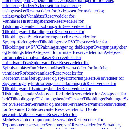
tilbehør
Betjeningshjelpemidler
Avløpstilkoblinger for toaletter,
urinaler og bidéer
Avløpssett for toaletter og
utslagsvasker
Reservedeler for Avløpssett for toaletter og
utslagsvasker
Vannlåser
Reservedeler for
Vannlåser
Tilslutningsbender
Reservedeler for
Tilslutningsbender
Tilkoblingsrør
Reservedeler for
Tilkoblingsrør
Tilkoblingssett
Reservedeler for
Tilkoblingssett
Spylerørforlengelser
Reservedeler for
Spylerørforlengelser
Tilkoblinger av PVC
Reservedeler for
Tilkoblinger av PVC
Pakningsringer og dekkapper
Overgangsstykker
og koblingsdeler
Avløpssett for urinaler
Reservedeler for Avløpssett
for urinaler
Urinalvannlåser
Reservedeler for
Urinalvannlåser
Spiralvannlåser
Reservedeler for
Spiralvannlåser
Innfelte vannlåser
Reservedeler for Innfelte
vannlåser
Rørbendvannlåser
Reservedeler for
Rørbendvannlåser
Spylerør og spylerørforlengelser
Reservedeler for
Spylerør og spylerørforlengelser
Tilkoblingsrør
Reservedeler for
Tilkoblingsrør
Tilslutningsbender
Reservedeler for
Tilslutningsbender
Avløpssett for bidé
Reservedeler for Avløpssett for
bidé
Tilkoblingsrør
Tilslutningsbender
Deksler
Tilkoblinger
Pakninger
Sv
for Sveiseender
Servanter og møbler
Servanter
Servanter
Reservedeler
for Servanter
Doble servanter
Reservedeler for Doble
servanter
Møbelservanter
Reservedeler for
Møbelservanter
Toppmonterte servanter
Reservedeler for
Toppmonterte servanter
Servanter, små
Reservedeler for Servanter,