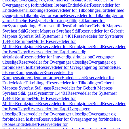
Overganger og forbindelser, løsbare
Endedeksler
Reservedeler for
Endedeksler
Tilkoblinger
Reservedeler for Tilkoblinger
Fordeler med
gjengestuss
Tilkoblinger for varme
Reservedeler for Tilkoblinger for
varme
Tilbehør
Beskyttelse for rør og fittings
Klammer for
rør
Systempakninger
Skruesett til flensforbindelser
Geberit Mapress
Syrefast Stål
Geberit Mapress Syrefast Stål
Reservedeler for Geberit
Mapress Syrefast Stål
Systemrør 1.4401
Reservedeler for Systemrør
1.4401
Rørnippel
Muffer
Reservedeler for
Muffer
Reduksjoner
Reservedeler for Reduksjoner
Bend
Reservedeler
for Bend
T-rør
Reservedeler for T-rør
Innvendig
sirkulasjon
Reservedeler for Innvendig sirkulasjon
Overganger
uløselige
Reservedeler for Overganger uløselige
Overganger og
forbindelser, løsbare
Reservedeler for Overganger og forbindelser,
løsbare
Kompensatorer
Reservedeler for
Kompensatorer
Gjennomføringer
Endedeksler
Reservedeler for
Endedeksler
Tilkoblinger
Reservedeler for Tilkoblinger
Geberit
Mapress Syrefast Stål, gass
Reservedeler for Geberit Mapress
Syrefast Stål, gass
Systemrør 1.4401
Reservedeler for Systemrør
1.4401
Rørnippel
Muffer
Reservedeler for
Muffer
Reduksjoner
Reservedeler for Reduksjoner
Bend
Reservedeler
for Bend
T-rør
Reservedeler for T-rør
Overganger
uløselige
Reservedeler for Overganger uløselige
Overganger og
forbindelser, løsbare
Reservedeler for Overganger og forbindelser,
løsbare
Endedeksler
Reservedeler for