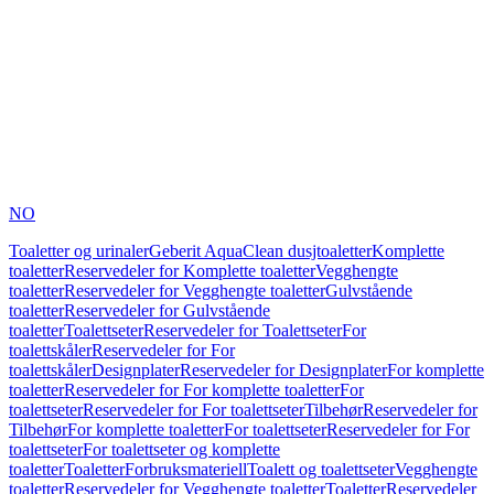
NO
Toaletter og urinaler
Geberit AquaClean dusjtoaletter
Komplette
toaletter
Reservedeler for Komplette toaletter
Vegghengte
toaletter
Reservedeler for Vegghengte toaletter
Gulvstående
toaletter
Reservedeler for Gulvstående
toaletter
Toalettseter
Reservedeler for Toalettseter
For
toalettskåler
Reservedeler for For
toalettskåler
Designplater
Reservedeler for Designplater
For komplette
toaletter
Reservedeler for For komplette toaletter
For
toalettseter
Reservedeler for For toalettseter
Tilbehør
Reservedeler for
Tilbehør
For komplette toaletter
For toalettseter
Reservedeler for For
toalettseter
For toalettseter og komplette
toaletter
Toaletter
Forbruksmateriell
Toalett og toalettseter
Vegghengte
toaletter
Reservedeler for Vegghengte toaletter
Toaletter
Reservedeler