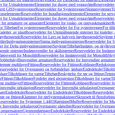
r for Urinalelementer
Elementer for dusjer med veggavløp
Reservedeler
rit GIS
Systemvegger
Reservedeler for Systemvegger
Skinnesystemer
Ti
jonselementer
Reservedeler for Installasjonselementer
Elementer for serv
r for Urinalelementer
Elementer for dusjer med veggavløp
Reservedeler
 for armaturer og apparater
Elementer for vaske- og oppvaskmaskiner
R
or Tilbehør
For systemvegger
Reservedeler for For systemvegger
For til
aletter, av plast
Reservedeler for Utenpåliggende sisterner for toaletter, 
høythengende
Reservedeler for Lavt og halvveis høythengende
Spylerør 
tiler
Innbyggingssisterner
Sigma innbyggingssisterner
Reservedeler for 
er for Delta innbyggingssisterner
Spylerør
Tilbehør
Innløps- og skylleven
gende sisterner
Innløpsventiler for skålsisterner
Reservedeler for Innløpsve
løpsventil for Monolith
Reservedeler for Innløpsventil for Monolith
Skyl
Dobbeltskyll
Innvendige armaturer
Reservedeler for Innvendige armature
temrør multilayer
Fittings
Reservedeler for Fittings
Koblinger
Reduksjone
eservedeler for Overganger og forbindelser, løsbare
Endedeksler
Tilkobl
sbare
Tilkoblinger for varme
Tilbehør
Beskyttelse for rør og fittings
Tetnin
r
Fittings
Tilkoblinger
Fordeler med gjengestuss
Tilkoblinger for varme
Ti
me multilayer
Fittings
Reservedeler for Fittings
Koblinger
Reservedeler f
Innvendig sirkulasjon
Reservedeler for Innvendig sirkulasjon
Overganger
bare
Endedeksler
Reservedeler for Endedeksler
Tilkoblinger
Reservedeler 
rør og fittings
Klammer for rør
Systempakninger
Skruesett til flensforbin
eservedeler for Systemrør 1.4401
Rørnippel
Muffer
Reservedeler for Mu
r Innvendig sirkulasjon
Overganger uløselige
Reservedeler for Overgang
Kompensatorer
Gjennomføringer
Endedeksler
Reservedeler for Endedeksl