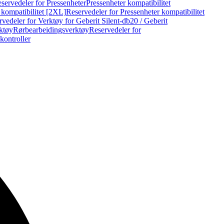
servedeler for Pressenheter
Pressenheter kompatibilitet
 kompatibilitet [2XL]
Reservedeler for Pressenheter kompatibilitet
vedeler for Verktøy for Geberit Silent-db20 / Geberit
rktøy
Rørbearbeidingsverktøy
Reservedeler for
kontroller