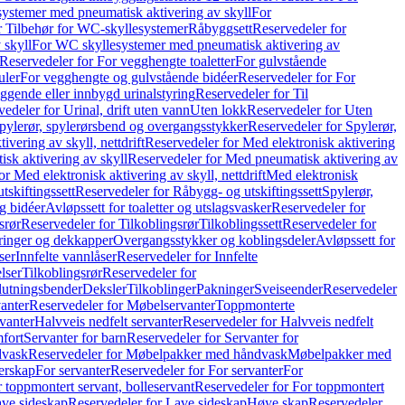
ystemer med pneumatisk aktivering av skyll
For
r Tilbehør for WC-skyllesystemer
Råbyggsett
Reservedeler for
 skyll
For WC skyllesystemer med pneumatisk aktivering av
Reservedeler for For vegghengte toaletter
For gulvstående
uler
For vegghengte og gulvstående bidéer
Reservedeler for For
iggende eller innbygd urinalstyring
Reservedeler for Til
edeler for Urinal, drift uten vann
Uten lokk
Reservedeler for Uten
pylerør, spylerørsbend og overgangsstykker
Reservedeler for Spylerør,
ivering av skyll, nettdrift
Reservedeler for Med elektronisk aktivering
sk aktivering av skyll
Reservedeler for Med pneumatisk aktivering av
r Med elektronisk aktivering av skyll, nettdrift
Med elektronisk
tskiftingssett
Reservedeler for Råbygg- og utskiftingssett
Spylerør,
og bidéer
Avløpssett for toaletter og utslagsvasker
Reservedeler for
srør
Reservedeler for Tilkoblingsrør
Tilkoblingssett
Reservedeler for
ringer og dekkapper
Overgangsstykker og koblingsdeler
Avløpssett for
ser
Innfelte vannlåser
Reservedeler for Innfelte
lser
Tilkoblingsrør
Reservedeler for
slutningsbender
Deksler
Tilkoblinger
Pakninger
Sveiseender
Reservedeler
anter
Reservedeler for Møbelservanter
Toppmonterte
vanter
Halvveis nedfelt servanter
Reservedeler for Halvveis nedfelt
fort
Servanter for barn
Reservedeler for Servanter for
dvask
Reservedeler for Møbelpakker med håndvask
Møbelpakker med
erskap
For servanter
Reservedeler for For servanter
For
 toppmontert servant, bolleservant
Reservedeler for For toppmontert
ve sideskap
Reservedeler for Lave sideskap
Høye skap
Reservedeler