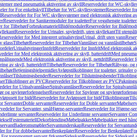
temer med pneumatisk aktivering av skyll
Reservedeler for WC-skylles
ler for For enkeltskyll
Tilbehør for WC-skyllesystemer
Reservedeler fo
l
Reservedeler for For WC skyllesystemer med elektronisk aktivering av
er
Reservedeler for Sanitærmoduler for toaletter
For vegghengte toaletter
r for Tilbehør
Forbruksmateriell
Bidémoduler
Reservedeler for Bidémod
kyllekant
Reservedeler for Urinaler, spyledrift, uten skyllekant
Til utenpål
Reservedeler for Med integrert urinalstyring
Urinal, drift uten vann
Reserv
v glass
Tilbehør
Reservedeler for Tilbehør
Vannlåser og vannlåstilbehør
S
ordeler
Urinalstyringer
Innfelt
Reservedeler for Innfelt
Med elektronisk akt
edeler for Med elektronisk aktivering av skyll, batteridrift
Med pneumati
enpåliggende
Med elektronisk aktivering av skyll, nettdrift
Reservedeler fo
ng av skyll, batteridrift
Tilbehør
Reservedeler for Tilbehør
Råbygg- og u
ilbehør
Betjeningshjelpemidler
Avløpstilkoblinger for toaletter, urinaler 
nnlåser
Tilslutningsbender
Reservedeler for Tilslutningsbender
Tilkobling
ser
Tilkoblinger av PVC
Reservedeler for Tilkoblinger av PVC
Paknings
edeler for Urinalvannlåser
Spiralvannlåser
Reservedeler for Spiralvannlå
ør og spylerørforlengelser
Reservedeler for Spylerør og spylerørforlenge
vløpssett for bidé
Reservedeler for Avløpssett for bidé
Tilkoblingsrør
Til
or Servanter
Doble servanter
Reservedeler for Doble servanter
Møbelserv
vedeler for Servanter, små
Hjørne-servanter
Reservedeler for Hjørne-ser
derlimte servanter
Reservedeler for Underlimte servanter
Servanter Com
eksel
Festemateriell
Dekorblending
Møbelpakker
Møbelpakker med hån
servant
Baderomsmøbler
Servantunderskap
Reservedeler for Servantund
er for For dobbelservanter
Benkeplater
Reservedeler for Benkeplater
For
 For toppmontert servant firkantet
Sideskap
Reservedeler for Sideskap
La