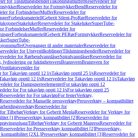
er for Tilslutningsbender
Tilkoblingsmuffer
Reservedeler for
mstykker
Reservedeler for Formstykker
Bend
Reservedeler for
eler for Forbindelser
Muffer
Reservedeler for
nger
Forbruksmateriell
Geberit Silent-Pro
Rør
Reservedeler for
duksjoner
Stakeluker
Reservedeler for Stakeluker
SuperTube-
or Forbindelser
Muffer
Reservedeler for
ninger
Forbruksmateriell
Geberit PE
Rør
Formstykker
Reservedeler for
kker
SuperTube-
nsjonsmuffer
Overganger til andre materialer
Reservedeler for
ervedeler for Utstyrstilkoblinger
Tilslutningsbender
Reservedeler for
rvedeler for Rørbendvannlåser
Spiralvannlåser
Reservedeler for
 lydisolering og fuktighetsvern
Brannvern
Brannvern for
Ventilatorventiler for
 for Takavløp opptil 12 l/s
Takavløp opptil 25 l/s
Reservedeler for
Takavløp opptil 12 l/s
Reservedeler for Takavløp opptil 12 l/s
Takavløp
edeler for Dampsperreelementer
For takavløp oppti 12
deler for For takavløp oppti 12 l/s
For takavløp oppti 25
Reservedeler for For takavløp
For fester
Verktøy,
Reservedeler for Manuelle pressverktøy
Pressverktøy – kompatibilitet
arbeidingsverktøy
Reservedeler for
for Tilbehør
Verktøy for Geberit Mepla
Reservedeler for Verktøy for
itet [1]
Presseverktøy kompatibilitet [2]
Reservedeler for
kprøvingsplugg
Tilbehør
Verktøy for Geberit Mapress
Reservedeler for
Reservedeler for Presseverktøy kompatibilitet [2]
Pressverktøy-
 kompatibilitet [2XL]
Presseverktøy kompatibilitet [3]
Reservedeler for