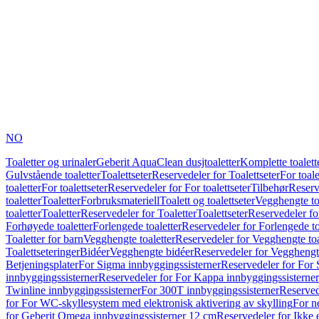
NO
Toaletter og urinaler
Geberit AquaClean dusjtoaletter
Komplette toalett
Gulvstående toaletter
Toalettseter
Reservedeler for Toalettseter
For toale
toaletter
For toalettseter
Reservedeler for For toalettseter
Tilbehør
Reserv
toaletter
Toaletter
Forbruksmateriell
Toalett og toalettseter
Vegghengte to
toaletter
Toaletter
Reservedeler for Toaletter
Toalettseter
Reservedeler for
Forhøyede toaletter
Forlengede toaletter
Reservedeler for Forlengede to
Toaletter for barn
Vegghengte toaletter
Reservedeler for Vegghengte toa
Toalettseteringer
Bidéer
Vegghengte bidéer
Reservedeler for Vegghengt
Betjeningsplater
For Sigma innbyggingssisterner
Reservedeler for For 
innbyggingssisterner
Reservedeler for For Kappa innbyggingssisterner
Twinline innbyggingssisterner
For 300T innbyggingssisterner
Reserved
for For WC-skyllesystem med elektronisk aktivering av skylling
For n
for Geberit Omega innbyggingssisterner 12 cm
Reservedeler for Ikke