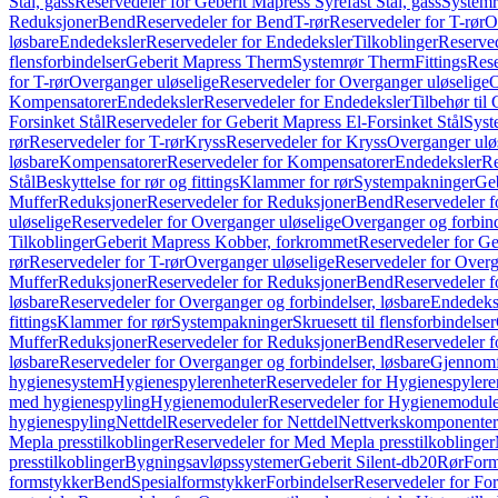
Stål, gass
Reservedeler for Geberit Mapress Syrefast Stål, gass
Systemr
Reduksjoner
Bend
Reservedeler for Bend
T-rør
Reservedeler for T-rør
O
løsbare
Endedeksler
Reservedeler for Endedeksler
Tilkoblinger
Reserved
flensforbindelser
Geberit Mapress Therm
Systemrør Therm
Fittings
Rese
for T-rør
Overganger uløselige
Reservedeler for Overganger uløselige
O
Kompensatorer
Endedeksler
Reservedeler for Endedeksler
Tilbehør til
Forsinket Stål
Reservedeler for Geberit Mapress El-Forsinket Stål
Syst
rør
Reservedeler for T-rør
Kryss
Reservedeler for Kryss
Overganger ulø
løsbare
Kompensatorer
Reservedeler for Kompensatorer
Endedeksler
Re
Stål
Beskyttelse for rør og fittings
Klammer for rør
Systempakninger
Ge
Muffer
Reduksjoner
Reservedeler for Reduksjoner
Bend
Reservedeler 
uløselige
Reservedeler for Overganger uløselige
Overganger og forbind
Tilkoblinger
Geberit Mapress Kobber, forkrommet
Reservedeler for G
rør
Reservedeler for T-rør
Overganger uløselige
Reservedeler for Overg
Muffer
Reduksjoner
Reservedeler for Reduksjoner
Bend
Reservedeler 
løsbare
Reservedeler for Overganger og forbindelser, løsbare
Endedeks
fittings
Klammer for rør
Systempakninger
Skruesett til flensforbindelser
Muffer
Reduksjoner
Reservedeler for Reduksjoner
Bend
Reservedeler 
løsbare
Reservedeler for Overganger og forbindelser, løsbare
Gjennomf
hygienesystem
Hygienespylerenheter
Reservedeler for Hygienespylere
med hygienespyling
Hygienemoduler
Reservedeler for Hygienemodul
hygienespyling
Nettdel
Reservedeler for Nettdel
Nettverkskomponenter
Mepla presstilkoblinger
Reservedeler for Med Mepla presstilkoblinger
presstilkoblinger
Bygningsavløpssystemer
Geberit Silent-db20
Rør
Form
formstykker
Bend
Spesialformstykker
Forbindelser
Reservedeler for For