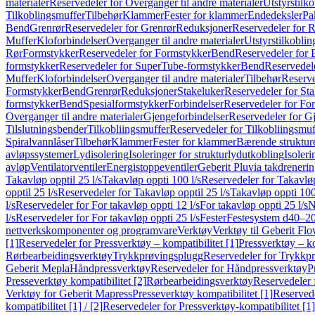
materialer
Reservedeler for Overganger til andre materialer
Utstyrstilko
Tilkoblingsmuffer
Tilbehør
Klammer
Fester for klammer
Endedeksler
Pa
Bend
Grenrør
Reservedeler for Grenrør
Reduksjoner
Reservedeler for 
Muffer
Kloforbindelser
Overganger til andre materialer
Utstyrstilkoblin
Rør
Formstykker
Reservedeler for Formstykker
Bend
Reservedeler for
formstykker
Reservedeler for SuperTube-formstykker
Bend
Reservedel
Muffer
Kloforbindelser
Overganger til andre materialer
Tilbehør
Reserve
Formstykker
Bend
Grenrør
Reduksjoner
Stakeluker
Reservedeler for St
formstykker
Bend
Spesialformstykker
Forbindelser
Reservedeler for For
Overganger til andre materialer
Gjengeforbindelser
Reservedeler for G
Tilslutningsbender
Tilkobliingsmuffer
Reservedeler for Tilkobliingsmuf
Spiralvannlåser
Tilbehør
Klammer
Fester for klammer
Bærende struktur
avløpssystemer
Lydisolering
Isoleringer for strukturlydutkobling
Isoleri
avløp
Ventilatorventiler
Energistoppeventiler
Geberit Pluvia takdreneri
Takavløp opptil 25 l/s
Takavløp oppti 100 l/s
Reservedeler for Takavløp
opptil 25 l/s
Reservedeler for Takavløp opptil 25 l/s
Takavløp oppti 100
l/s
Reservedeler for For takavløp oppti 12 l/s
For takavløp oppti 25 l/s
N
l/s
Reservedeler for For takavløp oppti 25 l/s
Fester
Festesystem d40–2
nettverkskomponenter og programvare
Verktøy
Verktøy til Geberit Flo
[1]
Reservedeler for Pressverktøy – kompatibilitet [1]
Pressverktøy – ko
Rørbearbeidingsverktøy
Trykkprøvingsplugg
Reservedeler for Trykkp
Geberit Mepla
Håndpressverktøy
Reservedeler for Håndpressverktøy
P
Presseverktøy kompatibilitet [2]
Rørbearbeidingsverktøy
Reservedeler 
Verktøy for Geberit Mapress
Presseverktøy kompatibilitet [1]
Reservede
kompatibilitet [1] / [2]
Reservedeler for Pressverktøy-kompatibilitet [1] 