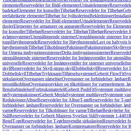
elementer
Reservedeler for Bidé-elementer
Urinalelementer
Reservedele
badekar
Elementer for konsoller
Tilbehør
Reservedeler for Tilbehør
Gebe
prefabrikerte elementer
Tilbehør for lydisolering
Bekledninger
Installas
elementer
Reservedeler for Bidé-elementer
Urinalelementer
Reservedele
dusjer
Elementer for armaturer og apparater
Reservedeler for Elementer
for konsoller
Tilbehør
Reservedeler for Tilbehør
Tilbehør
Reservedeler f
avløpssystemer
Utenpåliggende sisterner
Utenpåliggende sisterner for to
topp
Høythengende
Reservedeler for Høythengende
Lavt og halvveis 
høythengende
Tilbehør
Tilkoblinger
Pakninger
Pakningsringer
Skylleven
for Omega innbyggingssisterner
Delta innbyggingssisterner
Reservedel
utenpåliggende sisterner
Reservedeler for Innløpsventiler for utenpålig
universelle
Reservedeler for Innløpsventiler for sisterner universelle
Inn
skyll
Reservedeler for Skyll-stopp-skyll
Dobbeltskyll
Reservedeler for 
Dobbeltskyll
Tilbehør
Trykknapp
Tilførselssystemer
Geberit FlowFit
Sys
sirkulasjon
Overganger uløselige
Overganger og forbindelser, løsbare
R
presstilkobling
Overgangsstykker og tilkoblinger for varmeelement, lø
flensforbindelser
Forbruksmateriell
Geberit PushFit
Systemrør multilaye
rør
Systempakninger
Geberit Mepla
Systemrør multilayer
Systemrør var
Reduksjoner
Albue
Reservedeler for Albue
T-rør
Reservedeler for T-rør
forbindelser, løsbare
Reservedeler for Overganger og forbindelser, løs
varme
Reservedeler for Tilkoblinger for varme
Tilbehør
Beskyttelse for 
Stål
Reservedeler for Geberit Mapress Syrefast Stål
Systemrør 1.4401
R
Bend
T-rør
Reservedeler for T-rør
Innvendig sirkulasjon
Reservedeler fo
Overganger og forbindelser, løsbare
Kompensatorer
Reservedeler for 