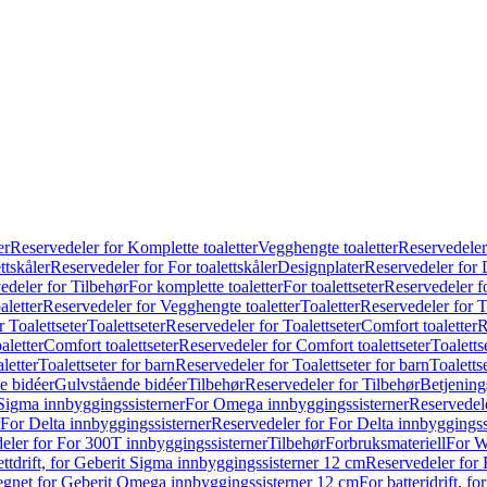
er
Reservedeler for Komplette toaletter
Vegghengte toaletter
Reservedeler
ttskåler
Reservedeler for For toalettskåler
Designplater
Reservedeler for 
edeler for Tilbehør
For komplette toaletter
For toalettseter
Reservedeler fo
aletter
Reservedeler for Vegghengte toaletter
Toaletter
Reservedeler for T
 Toalettseter
Toalettseter
Reservedeler for Toalettseter
Comfort toaletter
R
aletter
Comfort toalettseter
Reservedeler for Comfort toalettseter
Toaletts
letter
Toalettseter for barn
Reservedeler for Toalettseter for barn
Toaletts
e bidéer
Gulvstående bidéer
Tilbehør
Reservedeler for Tilbehør
Betjening
Sigma innbyggingssisterner
For Omega innbyggingssisterner
Reservedel
For Delta innbyggingssisterner
Reservedeler for For Delta innbyggingss
eler for For 300T innbyggingssisterner
Tilbehør
Forbruksmateriell
For W
ettdrift, for Geberit Sigma innbyggingssisterner 12 cm
Reservedeler for 
 egnet for Geberit Omega innbyggingssisterner 12 cm
For batteridrift, 