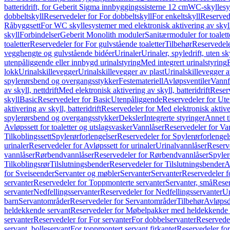
batteridrift, for Geberit Sigma innbyggingssisterne 12 cm
WC-skyllesys
dobbeltskyll
Reservedeler for For dobbeltskyll
For enkeltskyll
Reservede
Råbyggsett
For WC skyllesystemer med elektronisk aktivering av skyl
skyll
Forbindelser
Geberit Monolith moduler
Sanitærmoduler for toalett
toaletter
Reservedeler for For gulvstående toaletter
Tilbehør
Reservedele
vegghengte og gulvstående bidéer
Urinaler
Urinaler, spyledrift, uten s
utenpåliggende eller innbygd urinalstyring
Med integrert urinalstyring
lokk
Urinalskillevegger
Urinalskillevegger av plast
Urinalskillevegger a
spylerørsbend og overgangsstykker
Festemateriell
Avløpsventiler
Vannf
av skyll, nettdrift
Med elektronisk aktivering av skyll, batteridrift
Reserv
skyll
Basic
Reservedeler for Basic
Utenpåliggende
Reservedeler for Ut
aktivering av skyll, batteridrift
Reservedeler for Med elektronisk aktiveri
spylerørsbend og overgangsstykker
Deksler
Integrerte styringer
Annet t
Avløpssett for toaletter og utslagsvasker
Vannlåser
Reservedeler for Va
Tilkoblingssett
Spylerørforlengelser
Reservedeler for Spylerørforlengel
urinaler
Reservedeler for Avløpssett for urinaler
Urinalvannlåser
Reserv
vannlåser
Rørbendvannlåser
Reservedeler for Rørbendvannlåser
Spyler
Tilkoblingsrør
Tilslutningsbender
Reservedeler for Tilslutningsbender
A
for Sveiseender
Servanter og møbler
Servanter
Servanter
Reservedeler f
servanter
Reservedeler for Toppmonterte servanter
Servanter, små
Reser
servanter
Nedfellingsservanter
Reservedeler for Nedfellingsservanter
Un
barn
Servantområder
Reservedeler for Servantområder
Tilbehør
Avløpsd
heldekkende servant
Reservedeler for Møbelpakker med heldekkende 
servanter
Reservedeler for For servanter
For dobbelservanter
Reservedel
servant, bolleservant
For toppmontert servant firkantet
Reservedeler for