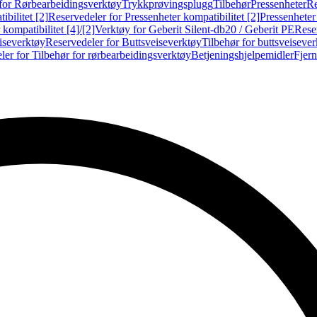
for Rørbearbeidingsverktøy
Trykkprøvingsplugg
Tilbehør
Pressenheter
Re
ibilitet [2]
Reservedeler for Pressenheter kompatibilitet [2]
Pressenheter
kompatibilitet [4]/[2]
Verktøy for Geberit Silent-db20 / Geberit PE
Reser
iseverktøy
Reservedeler for Buttsveiseverktøy
Tilbehør for buttsveiseve
ler for Tilbehør for rørbearbeidingsverktøy
Betjeningshjelpemidler
Fjern