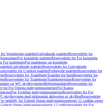
 for Vegghengte toaletter
Gulvstående toaletter
Reservedeler for
Designplater
For komplette toaletter
Reservedeler for For komplette
r For toalettseter
For toalettseter og komplette
oaletter
Gulvstående toaletter
Reservedeler for Gulvstående
eservedeler for Comfort toaletter
Forhøyede toaletter
Reservedeler for
eter
Reservedeler for Toalettseter
Toaletter for barn
Reservedeler for
eter
Reservedeler for Toalettseter
Toalettseteringer
Reservedeler for
splater og WC skyllesystemer
Betjeningsplater
Reservedeler for
er for For Omega innbyggingssisterner
For Kappa
isterner
For Twinline innbyggingssisterner
Reservedeler for For
C-skyllesystem med elektronisk aktivering av skylling
Reservedeler
For nettdrift, for Geberit Sigma innbyggingssisterner 12 cm
Ikke egnet
for Geberit Sigma innbyggingssisterne 12 cm
Reservedeler for For