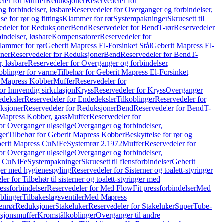
ler for Muffer
Reduksjoner
Reservedeler for
g forbindelser, løsbare
Reservedeler for Overganger og forbindelser,
se for rør og fittings
Klammer for rør
Systempakninger
Skruesett til
edeler for Reduksjoner
Bend
Reservedeler for Bend
T-rør
Reservedeler
indelser, løsbare
Kompensatorer
Reservedeler for
lammer for rør
Geberit Mapress El-Forsinket Stål
Geberit Mapress El-
ner
Reservedeler for Reduksjoner
Bend
Reservedeler for Bend
T-
, løsbare
Reservedeler for Overganger og forbindelser,
oblinger for varme
Tilbehør for Geberit Mapress El-Forsinket
t Mapress Kobber
Muffer
Reservedeler for
or Innvendig sirkulasjon
Kryss
Reservedeler for Kryss
Overganger
deksler
Reservedeler for Endedeksler
Tilkoblinger
Reservedeler for
ksjoner
Reservedeler for Reduksjoner
Bend
Reservedeler for Bend
T-
 Mapress Kobber, gass
Muffer
Reservedeler for
or Overganger uløselige
Overganger og forbindelser,
ger
Tilbehør for Geberit Mapress Kobber
Beskyttelse for rør og
berit Mapress CuNiFe
Systemrør 2.1972
Muffer
Reservedeler for
or Overganger uløselige
Overganger og forbindelser,
ss CuNiFe
Systempakninger
Skruesett til flensforbindelser
Geberit
nger med hygienespyling
Reservedeler for Sisterner og toalett-styringer
er for Tilbehør til sisterner og toalett-styringer med
essforbindelser
Reservedeler for Med FlowFit pressforbindelser
Med
blinger
Tilbakeslagsventiler
Med Mapress
enrør
Reduksjoner
Stakeluker
Reservedeler for Stakeluker
SuperTube-
nsjonsmuffer
Kromstålkoblinger
Overganger til andre