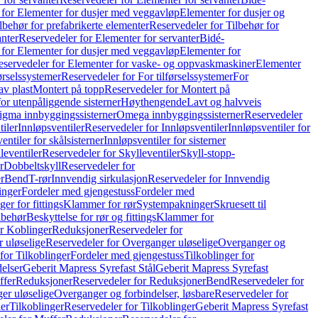
 for Elementer for dusjer med veggavløp
Elementer for dusjer og
lbehør for prefabrikerte elementer
Reservedeler for Tilbehør for
anter
Reservedeler for Elementer for servanter
Bidé-
 for Elementer for dusjer med veggavløp
Elementer for
eservedeler for Elementer for vaske- og oppvaskmaskiner
Elementer
førselssystemer
Reservedeler for For tilførselssystemer
For
av plast
Montert på topp
Reservedeler for Montert på
for utenpåliggende sisterner
Høythengende
Lavt og halvveis
Sigma innbyggingssisterner
Omega innbyggingssisterner
Reservedeler
tiler
Innløpsventiler
Reservedeler for Innløpsventiler
Innløpsventiler for
ntiler for skålsisterner
Innløpsventiler for sisterner
leventiler
Reservedeler for Skylleventiler
Skyll-stopp-
r
Dobbeltskyll
Reservedeler for
r
Bend
T-rør
Innvendig sirkulasjon
Reservedeler for Innvendig
inger
Fordeler med gjengestuss
Fordeler med
ger for fittings
Klammer for rør
Systempakninger
Skruesett til
lbehør
Beskyttelse for rør og fittings
Klammer for
or Koblinger
Reduksjoner
Reservedeler for
 uløselige
Reservedeler for Overganger uløselige
Overganger og
for Tilkoblinger
Fordeler med gjengestuss
Tilkoblinger for
delser
Geberit Mapress Syrefast Stål
Geberit Mapress Syrefast
ffer
Reduksjoner
Reservedeler for Reduksjoner
Bend
Reservedeler for
er uløselige
Overganger og forbindelser, løsbare
Reservedeler for
er
Tilkoblinger
Reservedeler for Tilkoblinger
Geberit Mapress Syrefast