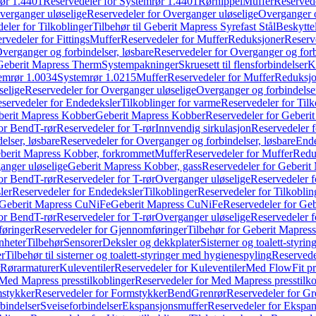
ør 1.4401
Reservedeler for Systemrør 1.4401
Rørnippel
Muffer
Reservede
verganger uløselige
Reservedeler for Overganger uløselige
Overganger o
eler for Tilkoblinger
Tilbehør til Geberit Mapress Syrefast Stål
Beskyttel
rvedeler for Fittings
Muffer
Reservedeler for Muffer
Reduksjoner
Reserv
verganger og forbindelser, løsbare
Reservedeler for Overganger og forb
 Geberit Mapress Therm
Systempakninger
Skruesett til flensforbindelser
K
emrør 1.0034
Systemrør 1.0215
Muffer
Reservedeler for Muffer
Reduksjo
selige
Reservedeler for Overganger uløselige
Overganger og forbindelser
servedeler for Endedeksler
Tilkoblinger for varme
Reservedeler for Tilk
berit Mapress Kobber
Geberit Mapress Kobber
Reservedeler for Geberi
for Bend
T-rør
Reservedeler for T-rør
Innvendig sirkulasjon
Reservedeler f
elser, løsbare
Reservedeler for Overganger og forbindelser, løsbare
Ende
eberit Mapress Kobber, forkrommet
Muffer
Reservedeler for Muffer
Redu
anger uløselige
Geberit Mapress Kobber, gass
Reservedeler for Geberit
for Bend
T-rør
Reservedeler for T-rør
Overganger uløselige
Reservedeler f
ler
Reservedeler for Endedeksler
Tilkoblinger
Reservedeler for Tilkoblin
Geberit Mapress CuNiFe
Geberit Mapress CuNiFe
Reservedeler for Ge
for Bend
T-rør
Reservedeler for T-rør
Overganger uløselige
Reservedeler f
øringer
Reservedeler for Gjennomføringer
Tilbehør for Geberit Mapre
nheter
Tilbehør
Sensorer
Deksler og dekkplater
Sisterner og toalett-styri
er
Tilbehør til sisterner og toalett-styringer med hygienespyling
Reservedel
Rørarmaturer
Kuleventiler
Reservedeler for Kuleventiler
Med FlowFit pr
Med Mapress presstilkoblinger
Reservedeler for Med Mapress presstilko
stykker
Reservedeler for Formstykker
Bend
Grenrør
Reservedeler for Gr
bindelser
Sveiseforbindelser
Ekspansjonsmuffer
Reservedeler for Ekspa