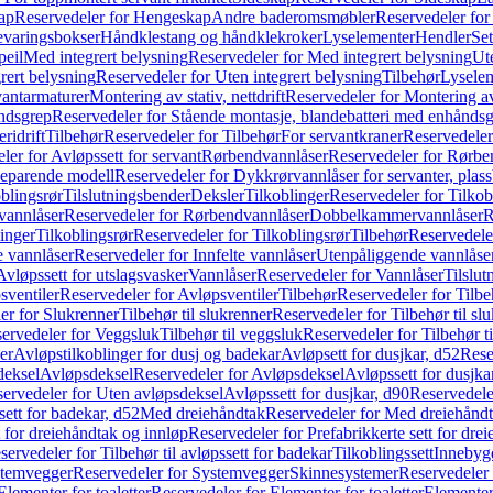
ap
Reservedeler for Hengeskap
Andre baderomsmøbler
Reservedeler fo
evaringsbokser
Håndklestang og håndklekroker
Lyselementer
Hendler
Set
peil
Med integrert belysning
Reservedeler for Med integrert belysning
Ute
rert belysning
Reservedeler for Uten integrert belysning
Tilbehør
Lysele
vantarmaturer
Montering av stativ, nettdrift
Reservedeler for Montering av s
åndsgrep
Reservedeler for Stående montasje, blandebatteri med enhånds
ridrift
Tilbehør
Reservedeler for Tilbehør
For servantkraner
Reservedeler
ler for Avløpssett for servant
Rørbendvannlåser
Reservedeler for Rørbe
beparende modell
Reservedeler for Dykkrørvannlåser for servanter, pla
blingsrør
Tilslutningsbender
Deksler
Tilkoblinger
Reservedeler for Tilkob
vannlåser
Reservedeler for Rørbendvannlåser
Dobbelkammervannlåser
R
linger
Tilkoblingsrør
Reservedeler for Tilkoblingsrør
Tilbehør
Reservedele
e vannlåser
Reservedeler for Innfelte vannlåser
Utenpåliggende vannlåse
Avløpssett for utslagsvasker
Vannlåser
Reservedeler for Vannlåser
Tilslu
sventiler
Reservedeler for Avløpsventiler
Tilbehør
Reservedeler for Tilbe
er for Slukrenner
Tilbehør til slukrenner
Reservedeler for Tilbehør til sl
ervedeler for Veggsluk
Tilbehør til veggsluk
Reservedeler for Tilbehør t
er
Avløpstilkoblinger for dusj og badekar
Avløpsett for dusjkar, d52
Rese
deksel
Avløpsdeksel
Reservedeler for Avløpsdeksel
Avløpssett for dusjka
ervedeler for Uten avløpsdeksel
Avløpssett for dusjkar, d90
Reservedeler
ett for badekar, d52
Med dreiehåndtak
Reservedeler for Med dreiehånd
t for dreiehåndtak og innløp
Reservedeler for Prefabrikkerte sett for dre
servedeler for Tilbehør til avløpssett for badekar
Tilkoblingssett
Innebygd
temvegger
Reservedeler for Systemvegger
Skinnesystemer
Reservedeler
Elementer for toaletter
Reservedeler for Elementer for toaletter
Elementer