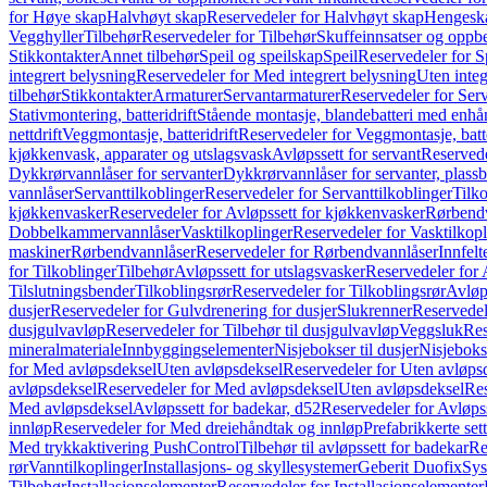
for Høye skap
Halvhøyt skap
Reservedeler for Halvhøyt skap
Hengesk
Vegghyller
Tilbehør
Reservedeler for Tilbehør
Skuffeinnsatser og oppb
Stikkontakter
Annet tilbehør
Speil og speilskap
Speil
Reservedeler for S
integrert belysning
Reservedeler for Med integrert belysning
Uten integ
tilbehør
Stikkontakter
Armaturer
Servantarmaturer
Reservedeler for Ser
Stativmontering, batteridrift
Stående montasje, blandebatteri med enh
nettdrift
Veggmontasje, batteridrift
Reservedeler for Veggmontasje, batte
kjøkkenvask, apparater og utslagsvask
Avløpssett for servant
Reservede
Dykkrørvannlåser for servanter
Dykkrørvannlåser for servanter, plass
vannlåser
Servanttilkoblinger
Reservedeler for Servanttilkoblinger
Tilko
kjøkkenvasker
Reservedeler for Avløpssett for kjøkkenvasker
Rørbend
Dobbelkammervannlåser
Vasktilkoplinger
Reservedeler for Vasktilkop
maskiner
Rørbendvannlåser
Reservedeler for Rørbendvannlåser
Innfelt
for Tilkoblinger
Tilbehør
Avløpssett for utslagsvasker
Reservedeler for 
Tilslutningsbender
Tilkoblingsrør
Reservedeler for Tilkoblingsrør
Avløp
dusjer
Reservedeler for Gulvdrenering for dusjer
Slukrenner
Reservedel
dusjgulvavløp
Reservedeler for Tilbehør til dusjgulvavløp
Veggsluk
Res
mineralmateriale
Innbyggingselementer
Nisjebokser til dusjer
Nisjeboks
for Med avløpsdeksel
Uten avløpsdeksel
Reservedeler for Uten avløps
avløpsdeksel
Reservedeler for Med avløpsdeksel
Uten avløpsdeksel
Res
Med avløpsdeksel
Avløpssett for badekar, d52
Reservedeler for Avløpss
innløp
Reservedeler for Med dreiehåndtak og innløp
Prefabrikkerte set
Med trykkaktivering PushControl
Tilbehør til avløpssett for badekar
Re
rør
Vanntilkoplinger
Installasjons- og skyllesystemer
Geberit Duofix
Sys
Tilbehør
Installasjonselementer
Reservedeler for Installasjonselementer