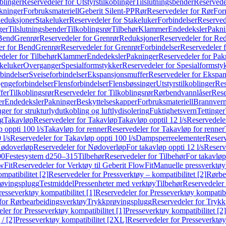
blinger
Reservedeler for Utstyrstilkoblinger
Tilslutningsbender
Reservedel
kninger
Forbruksmateriell
Geberit Silent-PP
Rør
Reservedeler for Rør
For
Reduksjoner
Stakeluker
Reservedeler for Stakeluker
Forbindelser
Reserved
ger
Tilslutningsbender
Tilkoblingsrør
Tilbehør
Klammer
Endedeksler
Pakni
 Bend
Grenrør
Reservedeler for Grenrør
Reduksjoner
Reservedeler for Re
er for Bend
Grenrør
Reservedeler for Grenrør
Forbindelser
Reservedeler f
deler for Tilbehør
Klammer
Endedeksler
Pakninger
Reservedeler for Pak
akeluker
Overganger
Spesialformstykker
Reservedeler for Spesialformsty
bindelser
Sveiseforbindelser
Ekspansjonsmuffer
Reservedeler for Ekspa
jengeforbindelser
Flensforbindelser
Flensbøssinger
Utstyrstilkoblinger
Res
fer
Tilkoblingsrør
Reservedeler for Tilkoblingsrør
Rørbendvannlåser
Rese
er
Endedeksler
Pakninger
Beskyttelseskapper
Forbruksmateriell
Brannvern,
nger for strukturlydutkobling og luftlydisolering
Fuktighetsvern
Tettinger
ng
Takavløp
Reservedeler for Takavløp
Takavløp opptil 12 l/s
Reservedeler
 oppti 100 l/s
Takavløp for renner
Reservedeler for Takavløp for renner
 l/s
Reservedeler for Takavløp oppti 100 l/s
Dampsperreelementer
Reserv
ødoverløp
Reservedeler for Nødoverløp
For takavløp oppti 12 l/s
Reserve
00
Festesystem d250–315
Tilbehør
Reservedeler for Tilbehør
For takavløp
wFit
Reservedeler for Verktøy til Geberit FlowFit
Manuelle pressverktøy
mpatibilitet [2]
Reservedeler for Pressverktøy – kompatibilitet [2]
Rørbe
røvingsplugg
Testmiddel
Pressenheter med verktøy
Tilbehør
Reservedeler 
resseverktøy kompatibilitet [1]
Reservedeler for Presseverktøy kompatibil
for Rørbearbeidingsverktøy
Trykkprøvingsplugg
Reservedeler for Tryk
ler for Presseverktøy kompatibilitet [1]
Presseverktøy kompatibilitet [2]
/ [2]
Presseverktøy kompatibilitet [2XL]
Reservedeler for Presseverktøy