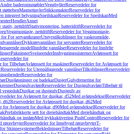
r Andre baderomsmøbler
Vegghyller
Reservedeler for
t støtteben
Magnettavler
Stikkontakter
Reservedeler for
n integrert belysning
Speilskap
Reservedeler for Speilskap
Med
menter
Hendler
Annet
tativ, nettdrift
Stativmontering, batteridrift
Reservedeler for
grep
Veggmontasje, nettdrift
Reservedeler for Veggmontasje,
 for For servantkraner
Utstyrstilkoblinger for vaskeområde,
ndvannlåser
Dykkrørvannlåser for servanter
Reservedeler for
ssbeparende modell
Innfelte vannlåser
Reservedeler for Innfelte
linger
Pakninger
Sveiseender
Innbyggingssisterner
Avløpssett for
eservedeler for
r for Tilbehør
Avløpssett for maskiner
Reservedeler for Avløpssett for
r
Reservedeler for Utenpåliggende vannlåser
Tilkoblinger
Reservedeler
tningsbender
Reservedeler for
hør
Dusjløsninger og badekar
Dusjer
Gulvdrenering for
ukrenner
Dusjgulvavløp
Reservedeler for Dusjgulvavløp
Tilbehør til
il veggsluk
Dusjkar og dusjgulv
Dusjgulv av
rvedeler for Avløpsett for dusjkar, d52
Med avløpsdeksel
Reservedeler
r, d62
Reservedeler for Avløpssett for dusjkar, d62
Med
 for Avløpssett for dusjkar, d90
Med avløpsdeksel
Reservedeler for
tak
Prefabrikkerte sett for dreiehåndtak
Med dreiehåndtak og
iehåndtak og innløp
Med trykkaktivering PushControl
Reservedeler for
 røravbryter
Reservedeler for Innebygd røravbryter
T-
 for Skinnesystemer
Bekledninger
Tilbehør
Reservedeler for
 for servanter
Reservedeler for Elementer for servanter
Bidé-