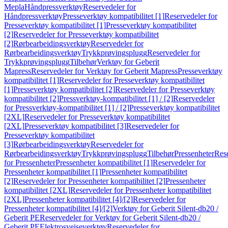
Mepla
Håndpressverktøy
Reservedeler for
Håndpressverktøy
Presseverktøy kompatibilitet [1]
Reservedeler for
Presseverktøy kompatibilitet [1]
Presseverktøy kompatibilitet
[2]
Reservedeler for Presseverktøy kompatibilitet
[2]
Rørbearbeidingsverktøy
Reservedeler for
Rørbearbeidingsverktøy
Trykkprøvingsplugg
Reservedeler for
Trykkprøvingsplugg
Tilbehør
Verktøy for Geberit
Mapress
Reservedeler for Verktøy for Geberit Mapress
Presseverktøy
kompatibilitet [1]
Reservedeler for Presseverktøy kompatibilitet
[1]
Presseverktøy kompatibilitet [2]
Reservedeler for Presseverktøy
kompatibilitet [2]
Pressverktøy-kompatibilitet [1] / [2]
Reservedeler
for Pressverktøy-kompatibilitet [1] / [2]
Presseverktøy kompatibilitet
[2XL]
Reservedeler for Presseverktøy kompatibilitet
[2XL]
Presseverktøy kompatibilitet [3]
Reservedeler for
Presseverktøy kompatibilitet
[3]
Rørbearbeidingsverktøy
Reservedeler for
Rørbearbeidingsverktøy
Trykkprøvingsplugg
Tilbehør
Pressenheter
Res
for Pressenheter
Pressenheter kompatibilitet [1]
Reservedeler for
Pressenheter kompatibilitet [1]
Pressenheter kompatibilitet
[2]
Reservedeler for Pressenheter kompatibilitet [2]
Pressenheter
kompatibilitet [2XL]
Reservedeler for Pressenheter kompatibilitet
[2XL]
Pressenheter kompatibilitet [4]/[2]
Reservedeler for
Pressenheter kompatibilitet [4]/[2]
Verktøy for Geberit Silent-db20 /
Geberit PE
Reservedeler for Verktøy for Geberit Silent-db20 /
Geberit PE
Elektrosveiseverktøy
Reservedeler for