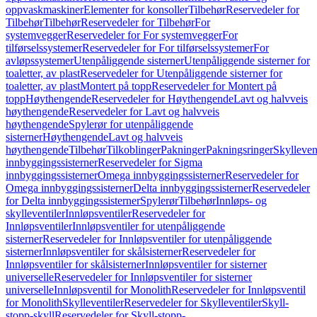
oppvaskmaskiner
Elementer for konsoller
Tilbehør
Reservedeler for
Tilbehør
Tilbehør
Reservedeler for Tilbehør
For
systemvegger
Reservedeler for For systemvegger
For
tilførselssystemer
Reservedeler for For tilførselssystemer
For
avløpssystemer
Utenpåliggende sisterner
Utenpåliggende sisterner for
toaletter, av plast
Reservedeler for Utenpåliggende sisterner for
toaletter, av plast
Montert på topp
Reservedeler for Montert på
topp
Høythengende
Reservedeler for Høythengende
Lavt og halvveis
høythengende
Reservedeler for Lavt og halvveis
høythengende
Spylerør for utenpåliggende
sisterner
Høythengende
Lavt og halvveis
høythengende
Tilbehør
Tilkoblinger
Pakninger
Pakningsringer
Skylleven
innbyggingssisterner
Reservedeler for Sigma
innbyggingssisterner
Omega innbyggingssisterner
Reservedeler for
Omega innbyggingssisterner
Delta innbyggingssisterner
Reservedeler
for Delta innbyggingssisterner
Spylerør
Tilbehør
Innløps- og
skylleventiler
Innløpsventiler
Reservedeler for
Innløpsventiler
Innløpsventiler for utenpåliggende
sisterner
Reservedeler for Innløpsventiler for utenpåliggende
sisterner
Innløpsventiler for skålsisterner
Reservedeler for
Innløpsventiler for skålsisterner
Innløpsventiler for sisterner
universelle
Reservedeler for Innløpsventiler for sisterner
universelle
Innløpsventil for Monolith
Reservedeler for Innløpsventil
for Monolith
Skylleventiler
Reservedeler for Skylleventiler
Skyll-
stopp-skyll
Reservedeler for Skyll-stopp-