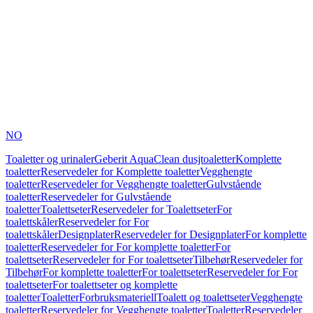
NO
Toaletter og urinaler
Geberit AquaClean dusjtoaletter
Komplette
toaletter
Reservedeler for Komplette toaletter
Vegghengte
toaletter
Reservedeler for Vegghengte toaletter
Gulvstående
toaletter
Reservedeler for Gulvstående
toaletter
Toalettseter
Reservedeler for Toalettseter
For
toalettskåler
Reservedeler for For
toalettskåler
Designplater
Reservedeler for Designplater
For komplette
toaletter
Reservedeler for For komplette toaletter
For
toalettseter
Reservedeler for For toalettseter
Tilbehør
Reservedeler for
Tilbehør
For komplette toaletter
For toalettseter
Reservedeler for For
toalettseter
For toalettseter og komplette
toaletter
Toaletter
Forbruksmateriell
Toalett og toalettseter
Vegghengte
toaletter
Reservedeler for Vegghengte toaletter
Toaletter
Reservedeler