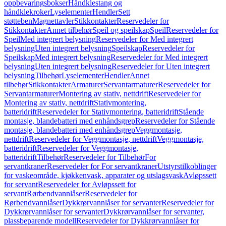
oppbevaringsbokser
Håndklestang og
håndklekroker
Lyselementer
Hendler
Sett
støtteben
Magnettavler
Stikkontakter
Reservedeler for
Stikkontakter
Annet tilbehør
Speil og speilskap
Speil
Reservedeler for
Speil
Med integrert belysning
Reservedeler for Med integrert
belysning
Uten integrert belysning
Speilskap
Reservedeler for
Speilskap
Med integrert belysning
Reservedeler for Med integrert
belysning
Uten integrert belysning
Reservedeler for Uten integrert
belysning
Tilbehør
Lyselementer
Hendler
Annet
tilbehør
Stikkontakter
Armaturer
Servantarmaturer
Reservedeler for
Servantarmaturer
Montering av stativ, nettdrift
Reservedeler for
Montering av stativ, nettdrift
Stativmontering,
batteridrift
Reservedeler for Stativmontering, batteridrift
Stående
montasje, blandebatteri med enhåndsgrep
Reservedeler for Stående
montasje, blandebatteri med enhåndsgrep
Veggmontasje,
nettdrift
Reservedeler for Veggmontasje, nettdrift
Veggmontasje,
batteridrift
Reservedeler for Veggmontasje,
batteridrift
Tilbehør
Reservedeler for Tilbehør
For
servantkraner
Reservedeler for For servantkraner
Utstyrstilkoblinger
for vaskeområde, kjøkkenvask, apparater og utslagsvask
Avløpssett
for servant
Reservedeler for Avløpssett for
servant
Rørbendvannlåser
Reservedeler for
Rørbendvannlåser
Dykkrørvannlåser for servanter
Reservedeler for
Dykkrørvannlåser for servanter
Dykkrørvannlåser for servanter,
plassbeparende modell
Reservedeler for Dykkrørvannlåser for