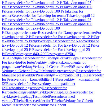
l/s
Reservedeler for Takavløp opptil 12 l/s
Takavløp opptil 25
l/s
Reservedeler for Takavløp opptil 25 l/s
Takavløp oppti 100
l/s
Reservedeler for Takavløp oppti 100 l/s
Takavløp for
renner
Reservedeler for Takavløp for renner
Takavløp opptil 12
l/s
Reservedeler for Takavløp opptil 12 l/s
Takavløp opptil 25
l/s
Reservedeler for Takavløp opptil 25 l/s
Takavløp oppti 100
l/s
Reservedeler for Takavløp oppti 100
l/s
Dampsperreelementer
Reservedeler for Dampsperreelementer
For
takavløp oppti 12 l/s
Reservedeler for For takavløp oppti 12 l/s
For
takavløp oppti 25 l/s
Nødoverløp
Reservedeler for Nødoverløp
For
takavløp oppti 12 l/s
Reservedeler for For takavløp oppti 12 l/s
For
takavløp oppti 25 l/s
Reservedeler for For takavløp oppti 25
l/s
Fester
Festesystem d40–200
Festesystem d250–
315
Tilbehør
Reservedeler for Tilbehør
For takavløp
Reservedeler for
For takavløp
For fester
Verktøy, nettverkskomponenter og
programvare
Verktøy
Verktøy til Geberit FlowFit
Reservedeler for
Verktøy til Geberit FlowFit
Manuelle pressverktøy
Reservedeler for
Manuelle pressverktøy
Pressverktøy – kompatibilitet [1]
Reservedeler
for Pressverktøy – kompatibilitet [1]
Pressverktøy – kompatibilitet
[2]
Reservedeler for Pressverktøy – kompatibilitet
[2]
Rørbearbeidingsverktøy
Reservedeler for
Rørbearbeidingsverktøy
Trykkprøvingsplugg
Reservedeler for
Trykkprøvingsplugg
Testmiddel
Pressenheter med
verktøy
Tilbehør
Reservedeler for Tilbehør
Verktøy for Geberit
Mepla
Reservedeler for Verktøy for Geberit