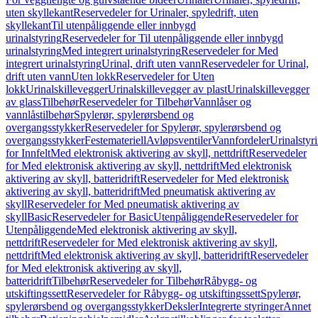
uten skyllekant
Reservedeler for Urinaler, spyledrift, uten
skyllekant
Til utenpåliggende eller innbygd
urinalstyring
Reservedeler for Til utenpåliggende eller innbygd
urinalstyring
Med integrert urinalstyring
Reservedeler for Med
integrert urinalstyring
Urinal, drift uten vann
Reservedeler for Urinal,
drift uten vann
Uten lokk
Reservedeler for Uten
lokk
Urinalskillevegger
Urinalskillevegger av plast
Urinalskillevegger
av glass
Tilbehør
Reservedeler for Tilbehør
Vannlåser og
vannlåstilbehør
Spylerør, spylerørsbend og
overgangsstykker
Reservedeler for Spylerør, spylerørsbend og
overgangsstykker
Festemateriell
Avløpsventiler
Vannfordeler
Urinalstyr
for Innfelt
Med elektronisk aktivering av skyll, nettdrift
Reservedeler
for Med elektronisk aktivering av skyll, nettdrift
Med elektronisk
aktivering av skyll, batteridrift
Reservedeler for Med elektronisk
aktivering av skyll, batteridrift
Med pneumatisk aktivering av
skyll
Reservedeler for Med pneumatisk aktivering av
skyll
Basic
Reservedeler for Basic
Utenpåliggende
Reservedeler for
Utenpåliggende
Med elektronisk aktivering av skyll,
nettdrift
Reservedeler for Med elektronisk aktivering av skyll,
nettdrift
Med elektronisk aktivering av skyll, batteridrift
Reservedeler
for Med elektronisk aktivering av skyll,
batteridrift
Tilbehør
Reservedeler for Tilbehør
Råbygg- og
utskiftingssett
Reservedeler for Råbygg- og utskiftingssett
Spylerør,
spylerørsbend og overgangsstykker
Deksler
Integrerte styringer
Annet