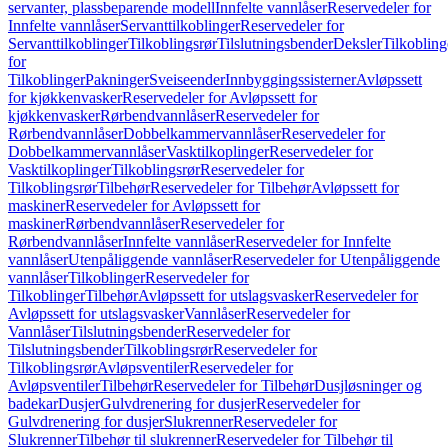
servanter, plassbeparende modell
Innfelte vannlåser
Reservedeler for
Innfelte vannlåser
Servanttilkoblinger
Reservedeler for
Servanttilkoblinger
Tilkoblingsrør
Tilslutningsbender
Deksler
Tilkobling
for
Tilkoblinger
Pakninger
Sveiseender
Innbyggingssisterner
Avløpssett
for kjøkkenvasker
Reservedeler for Avløpssett for
kjøkkenvasker
Rørbendvannlåser
Reservedeler for
Rørbendvannlåser
Dobbelkammervannlåser
Reservedeler for
Dobbelkammervannlåser
Vasktilkoplinger
Reservedeler for
Vasktilkoplinger
Tilkoblingsrør
Reservedeler for
Tilkoblingsrør
Tilbehør
Reservedeler for Tilbehør
Avløpssett for
maskiner
Reservedeler for Avløpssett for
maskiner
Rørbendvannlåser
Reservedeler for
Rørbendvannlåser
Innfelte vannlåser
Reservedeler for Innfelte
vannlåser
Utenpåliggende vannlåser
Reservedeler for Utenpåliggende
vannlåser
Tilkoblinger
Reservedeler for
Tilkoblinger
Tilbehør
Avløpssett for utslagsvasker
Reservedeler for
Avløpssett for utslagsvasker
Vannlåser
Reservedeler for
Vannlåser
Tilslutningsbender
Reservedeler for
Tilslutningsbender
Tilkoblingsrør
Reservedeler for
Tilkoblingsrør
Avløpsventiler
Reservedeler for
Avløpsventiler
Tilbehør
Reservedeler for Tilbehør
Dusjløsninger og
badekar
Dusjer
Gulvdrenering for dusjer
Reservedeler for
Gulvdrenering for dusjer
Slukrenner
Reservedeler for
Slukrenner
Tilbehør til slukrenner
Reservedeler for Tilbehør til