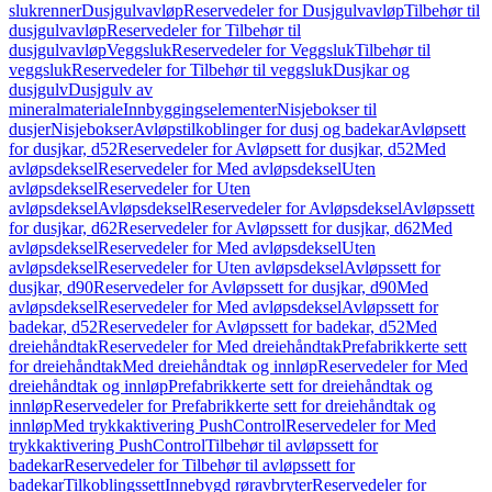
slukrenner
Dusjgulvavløp
Reservedeler for Dusjgulvavløp
Tilbehør til
dusjgulvavløp
Reservedeler for Tilbehør til
dusjgulvavløp
Veggsluk
Reservedeler for Veggsluk
Tilbehør til
veggsluk
Reservedeler for Tilbehør til veggsluk
Dusjkar og
dusjgulv
Dusjgulv av
mineralmateriale
Innbyggingselementer
Nisjebokser til
dusjer
Nisjebokser
Avløpstilkoblinger for dusj og badekar
Avløpsett
for dusjkar, d52
Reservedeler for Avløpsett for dusjkar, d52
Med
avløpsdeksel
Reservedeler for Med avløpsdeksel
Uten
avløpsdeksel
Reservedeler for Uten
avløpsdeksel
Avløpsdeksel
Reservedeler for Avløpsdeksel
Avløpssett
for dusjkar, d62
Reservedeler for Avløpssett for dusjkar, d62
Med
avløpsdeksel
Reservedeler for Med avløpsdeksel
Uten
avløpsdeksel
Reservedeler for Uten avløpsdeksel
Avløpssett for
dusjkar, d90
Reservedeler for Avløpssett for dusjkar, d90
Med
avløpsdeksel
Reservedeler for Med avløpsdeksel
Avløpssett for
badekar, d52
Reservedeler for Avløpssett for badekar, d52
Med
dreiehåndtak
Reservedeler for Med dreiehåndtak
Prefabrikkerte sett
for dreiehåndtak
Med dreiehåndtak og innløp
Reservedeler for Med
dreiehåndtak og innløp
Prefabrikkerte sett for dreiehåndtak og
innløp
Reservedeler for Prefabrikkerte sett for dreiehåndtak og
innløp
Med trykkaktivering PushControl
Reservedeler for Med
trykkaktivering PushControl
Tilbehør til avløpssett for
badekar
Reservedeler for Tilbehør til avløpssett for
badekar
Tilkoblingssett
Innebygd røravbryter
Reservedeler for