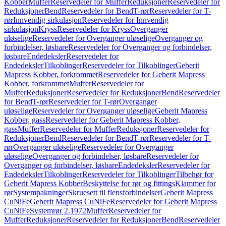
Kobber
Muffer
Reservedeler for Muffer
Reduksjoner
Reservedeler for
Reduksjoner
Bend
Reservedeler for Bend
T-rør
Reservedeler for T-
rør
Innvendig sirkulasjon
Reservedeler for Innvendig
sirkulasjon
Kryss
Reservedeler for Kryss
Overganger
uløselige
Reservedeler for Overganger uløselige
Overganger og
forbindelser, løsbare
Reservedeler for Overganger og forbindelser,
løsbare
Endedeksler
Reservedeler for
Endedeksler
Tilkoblinger
Reservedeler for Tilkoblinger
Geberit
Mapress Kobber, forkrommet
Reservedeler for Geberit Mapress
Kobber, forkrommet
Muffer
Reservedeler for
Muffer
Reduksjoner
Reservedeler for Reduksjoner
Bend
Reservedeler
for Bend
T-rør
Reservedeler for T-rør
Overganger
uløselige
Reservedeler for Overganger uløselige
Geberit Mapress
Kobber, gass
Reservedeler for Geberit Mapress Kobber,
gass
Muffer
Reservedeler for Muffer
Reduksjoner
Reservedeler for
Reduksjoner
Bend
Reservedeler for Bend
T-rør
Reservedeler for T-
rør
Overganger uløselige
Reservedeler for Overganger
uløselige
Overganger og forbindelser, løsbare
Reservedeler for
Overganger og forbindelser, løsbare
Endedeksler
Reservedeler for
Endedeksler
Tilkoblinger
Reservedeler for Tilkoblinger
Tilbehør for
Geberit Mapress Kobber
Beskyttelse for rør og fittings
Klammer for
rør
Systempakninger
Skruesett til flensforbindelser
Geberit Mapress
CuNiFe
Geberit Mapress CuNiFe
Reservedeler for Geberit Mapress
CuNiFe
Systemrør 2.1972
Muffer
Reservedeler for
Muffer
Reduksjoner
Reservedeler for Reduksjoner
Bend
Reservedeler