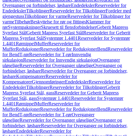
Overganger og forbindelser, løsbare
Endedeksler
Reservedeler for
Endedeksler
Tilkoblinger
Reservedeler for Tilkoblinger
Fordeler med
gjengestuss
Tilkoblinger for varme
Reservedeler for Tilkoblinger for
varme
Tilbehør
Beskyttelse for rør og fittings
Klammer for
rør
Systempakninger
Skruesett til flensforbindelser
Geberit Mapress
Syrefast Stål
Geberit Mapress Syrefast Stål
Reservedeler for Geberit
Mapress Syrefast Stål
Systemrør 1.4401
Reservedeler for Systemrør
1.4401
Rørnippel
Muffer
Reservedeler for
Muffer
Reduksjoner
Reservedeler for Reduksjoner
Bend
Reservedeler
for Bend
T-rør
Reservedeler for T-rør
Innvendig
sirkulasjon
Reservedeler for Innvendig sirkulasjon
Overganger
uløselige
Reservedeler for Overganger uløselige
Overganger og
forbindelser, løsbare
Reservedeler for Overganger og forbindelser,
løsbare
Kompensatorer
Reservedeler for
Kompensatorer
Gjennomføringer
Endedeksler
Reservedeler for
Endedeksler
Tilkoblinger
Reservedeler for Tilkoblinger
Geberit
Mapress Syrefast Stål, gass
Reservedeler for Geberit Mapress
Syrefast Stål, gass
Systemrør 1.4401
Reservedeler for Systemrør
1.4401
Rørnippel
Muffer
Reservedeler for
Muffer
Reduksjoner
Reservedeler for Reduksjoner
Bend
Reservedeler
for Bend
T-rør
Reservedeler for T-rør
Overganger
uløselige
Reservedeler for Overganger uløselige
Overganger og
forbindelser, løsbare
Reservedeler for Overganger og forbindelser,
løsbare
Endedeksler
Reservedeler for