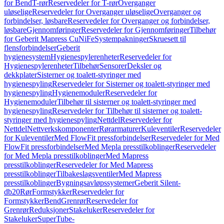
for Bend
T-rør
Reservedeler for T-rør
Overganger
uløselige
Reservedeler for Overganger uløselige
Overganger og
forbindelser, løsbare
Reservedeler for Overganger og forbindelser,
løsbare
Gjennomføringer
Reservedeler for Gjennomføringer
Tilbehør
for Geberit Mapress CuNiFe
Systempakninger
Skruesett til
flensforbindelser
Geberit
hygienesystem
Hygienespylerenheter
Reservedeler for
Hygienespylerenheter
Tilbehør
Sensorer
Deksler og
dekkplater
Sisterner og toalett-styringer med
hygienespyling
Reservedeler for Sisterner og toalett-styringer med
hygienespyling
Hygienemoduler
Reservedeler for
Hygienemoduler
Tilbehør til sisterner og toalett-styringer med
hygienespyling
Reservedeler for Tilbehør til sisterner og toalett-
styringer med hygienespyling
Nettdel
Reservedeler for
Nettdel
Nettverkskomponenter
Rørarmaturer
Kuleventiler
Reservedeler
for Kuleventiler
Med FlowFit pressforbindelser
Reservedeler for Med
FlowFit pressforbindelser
Med Mepla presstilkoblinger
Reservedeler
for Med Mepla presstilkoblinger
Med Mapress
presstilkoblinger
Reservedeler for Med Mapress
presstilkoblinger
Tilbakeslagsventiler
Med Mapress
presstilkoblinger
Bygningsavløpssystemer
Geberit Silent-
db20
Rør
Formstykker
Reservedeler for
Formstykker
Bend
Grenrør
Reservedeler for
Grenrør
Reduksjoner
Stakeluker
Reservedeler for
Stakeluker
SuperTube-