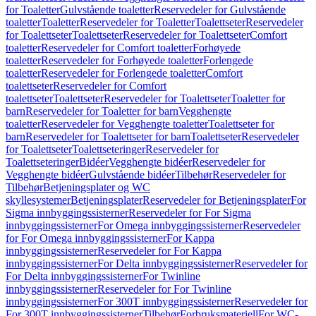
for Toaletter
Gulvstående toaletter
Reservedeler for Gulvstående
toaletter
Toaletter
Reservedeler for Toaletter
Toalettseter
Reservedeler
for Toalettseter
Toalettseter
Reservedeler for Toalettseter
Comfort
toaletter
Reservedeler for Comfort toaletter
Forhøyede
toaletter
Reservedeler for Forhøyede toaletter
Forlengede
toaletter
Reservedeler for Forlengede toaletter
Comfort
toalettseter
Reservedeler for Comfort
toalettseter
Toalettseter
Reservedeler for Toalettseter
Toaletter for
barn
Reservedeler for Toaletter for barn
Vegghengte
toaletter
Reservedeler for Vegghengte toaletter
Toalettseter for
barn
Reservedeler for Toalettseter for barn
Toalettseter
Reservedeler
for Toalettseter
Toalettseteringer
Reservedeler for
Toalettseteringer
Bidéer
Vegghengte bidéer
Reservedeler for
Vegghengte bidéer
Gulvstående bidéer
Tilbehør
Reservedeler for
Tilbehør
Betjeningsplater og WC
skyllesystemer
Betjeningsplater
Reservedeler for Betjeningsplater
For
Sigma innbyggingssisterner
Reservedeler for For Sigma
innbyggingssisterner
For Omega innbyggingssisterner
Reservedeler
for For Omega innbyggingssisterner
For Kappa
innbyggingssisterner
Reservedeler for For Kappa
innbyggingssisterner
For Delta innbyggingssisterner
Reservedeler for
For Delta innbyggingssisterner
For Twinline
innbyggingssisterner
Reservedeler for For Twinline
innbyggingssisterner
For 300T innbyggingssisterner
Reservedeler for
For 300T innbyggingssisterner
Tilbehør
Forbruksmateriell
For WC-