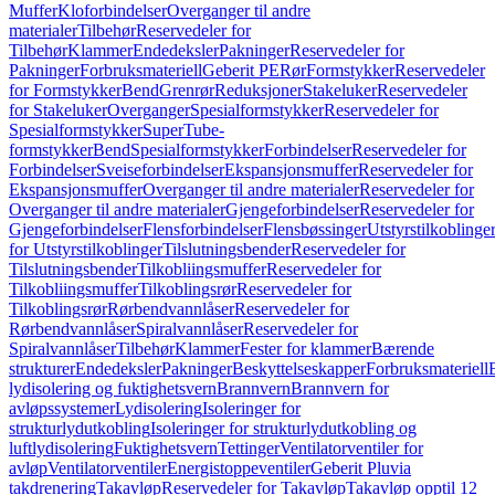
Muffer
Kloforbindelser
Overganger til andre
materialer
Tilbehør
Reservedeler for
Tilbehør
Klammer
Endedeksler
Pakninger
Reservedeler for
Pakninger
Forbruksmateriell
Geberit PE
Rør
Formstykker
Reservedeler
for Formstykker
Bend
Grenrør
Reduksjoner
Stakeluker
Reservedeler
for Stakeluker
Overganger
Spesialformstykker
Reservedeler for
Spesialformstykker
SuperTube-
formstykker
Bend
Spesialformstykker
Forbindelser
Reservedeler for
Forbindelser
Sveiseforbindelser
Ekspansjonsmuffer
Reservedeler for
Ekspansjonsmuffer
Overganger til andre materialer
Reservedeler for
Overganger til andre materialer
Gjengeforbindelser
Reservedeler for
Gjengeforbindelser
Flensforbindelser
Flensbøssinger
Utstyrstilkoblinge
for Utstyrstilkoblinger
Tilslutningsbender
Reservedeler for
Tilslutningsbender
Tilkobliingsmuffer
Reservedeler for
Tilkobliingsmuffer
Tilkoblingsrør
Reservedeler for
Tilkoblingsrør
Rørbendvannlåser
Reservedeler for
Rørbendvannlåser
Spiralvannlåser
Reservedeler for
Spiralvannlåser
Tilbehør
Klammer
Fester for klammer
Bærende
strukturer
Endedeksler
Pakninger
Beskyttelseskapper
Forbruksmateriell
lydisolering og fuktighetsvern
Brannvern
Brannvern for
avløpssystemer
Lydisolering
Isoleringer for
strukturlydutkobling
Isoleringer for strukturlydutkobling og
luftlydisolering
Fuktighetsvern
Tettinger
Ventilatorventiler for
avløp
Ventilatorventiler
Energistoppeventiler
Geberit Pluvia
takdrenering
Takavløp
Reservedeler for Takavløp
Takavløp opptil 12