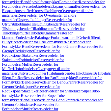
formstykker
Bend
Spesialformstykker
Forbindelser
Reservedeler for
Forbindelser
Sveiseforbindelser
Ekspansjonsmuffer
Reservedeler for
Ekspansjonsmuffer
Kromstålkoblinger
Overganger til andre
materialer
Reservedeler for Overganger til andre
materialer
Utstyrstilkoblinger
Reservedeler for
Utstyrstilkoblinger
Tilslutningsbender
Reservedeler for
Tilslutningsbender
Tilkoblingsmuffer
Reservedeler for
Tilkoblingsmuffer
Tilbehør
Klammer
Fester for
klammer
Endedeksler
Pakninger
Forbruksmateriell
Geberit Silent-
PP
Rør
Reservedeler for Rør
Formstykker
Reservedeler for
Formstykker
Bend
Reservedeler for Bend
Grenrør
Reservedeler for
Grenrør
Reduksjoner
Reservedeler for
Reduksjoner
Stakeluker
Reservedeler for
Stakeluker
Forbindelser
Reservedeler for
Forbindelser
Muffer
Reservedeler for
Muffer
Kloforbindelser
Overganger til andre
materialer
Utstyrstilkoblinger
Tilslutningsbender
Tilkoblingsrør
Tilbehør
Silent-Pro
Rør
Reservedeler for Rør
Formstykker
Reservedeler for
Formstykker
Bend
Reservedeler for Bend
Grenrør
Reservedeler for
Grenrør
Reduksjoner
Reservedeler for
Reduksjoner
Stakeluker
Reservedeler for Stakeluker
SuperTube-
formstykker
Reservedeler for SuperTube-
formstykker
Bend
Reservedeler for Bend
Grenrør
Reservedeler for
Grenrør
Forbindelser
Reservedeler for
Forbindelser
Muffer
Reservedeler for