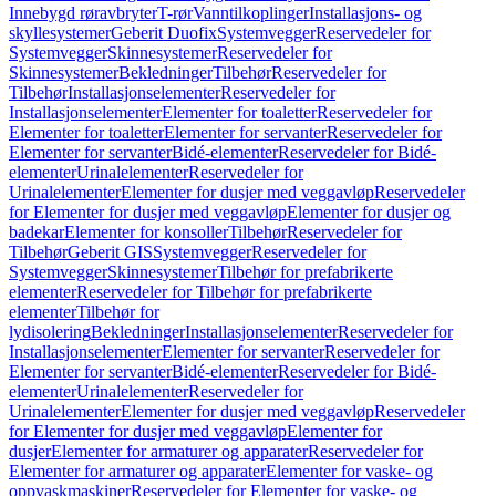
Innebygd røravbryter
T-rør
Vanntilkoplinger
Installasjons- og
skyllesystemer
Geberit Duofix
Systemvegger
Reservedeler for
Systemvegger
Skinnesystemer
Reservedeler for
Skinnesystemer
Bekledninger
Tilbehør
Reservedeler for
Tilbehør
Installasjonselementer
Reservedeler for
Installasjonselementer
Elementer for toaletter
Reservedeler for
Elementer for toaletter
Elementer for servanter
Reservedeler for
Elementer for servanter
Bidé-elementer
Reservedeler for Bidé-
elementer
Urinalelementer
Reservedeler for
Urinalelementer
Elementer for dusjer med veggavløp
Reservedeler
for Elementer for dusjer med veggavløp
Elementer for dusjer og
badekar
Elementer for konsoller
Tilbehør
Reservedeler for
Tilbehør
Geberit GIS
Systemvegger
Reservedeler for
Systemvegger
Skinnesystemer
Tilbehør for prefabrikerte
elementer
Reservedeler for Tilbehør for prefabrikerte
elementer
Tilbehør for
lydisolering
Bekledninger
Installasjonselementer
Reservedeler for
Installasjonselementer
Elementer for servanter
Reservedeler for
Elementer for servanter
Bidé-elementer
Reservedeler for Bidé-
elementer
Urinalelementer
Reservedeler for
Urinalelementer
Elementer for dusjer med veggavløp
Reservedeler
for Elementer for dusjer med veggavløp
Elementer for
dusjer
Elementer for armaturer og apparater
Reservedeler for
Elementer for armaturer og apparater
Elementer for vaske- og
oppvaskmaskiner
Reservedeler for Elementer for vaske- og