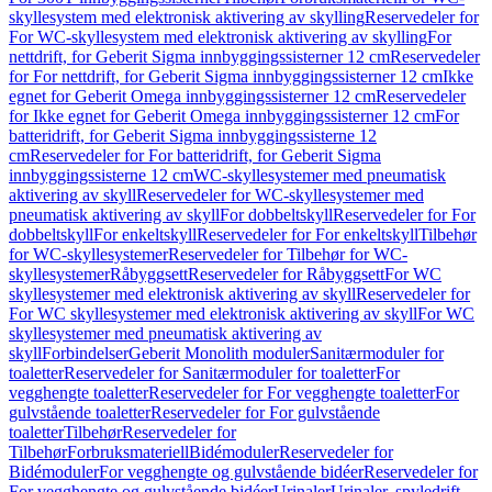
skyllesystem med elektronisk aktivering av skylling
Reservedeler for
For WC-skyllesystem med elektronisk aktivering av skylling
For
nettdrift, for Geberit Sigma innbyggingssisterner 12 cm
Reservedeler
for For nettdrift, for Geberit Sigma innbyggingssisterner 12 cm
Ikke
egnet for Geberit Omega innbyggingssisterner 12 cm
Reservedeler
for Ikke egnet for Geberit Omega innbyggingssisterner 12 cm
For
batteridrift, for Geberit Sigma innbyggingssisterne 12
cm
Reservedeler for For batteridrift, for Geberit Sigma
innbyggingssisterne 12 cm
WC-skyllesystemer med pneumatisk
aktivering av skyll
Reservedeler for WC-skyllesystemer med
pneumatisk aktivering av skyll
For dobbeltskyll
Reservedeler for For
dobbeltskyll
For enkeltskyll
Reservedeler for For enkeltskyll
Tilbehør
for WC-skyllesystemer
Reservedeler for Tilbehør for WC-
skyllesystemer
Råbyggsett
Reservedeler for Råbyggsett
For WC
skyllesystemer med elektronisk aktivering av skyll
Reservedeler for
For WC skyllesystemer med elektronisk aktivering av skyll
For WC
skyllesystemer med pneumatisk aktivering av
skyll
Forbindelser
Geberit Monolith moduler
Sanitærmoduler for
toaletter
Reservedeler for Sanitærmoduler for toaletter
For
vegghengte toaletter
Reservedeler for For vegghengte toaletter
For
gulvstående toaletter
Reservedeler for For gulvstående
toaletter
Tilbehør
Reservedeler for
Tilbehør
Forbruksmateriell
Bidémoduler
Reservedeler for
Bidémoduler
For vegghengte og gulvstående bidéer
Reservedeler for
For vegghengte og gulvstående bidéer
Urinaler
Urinaler, spyledrift,