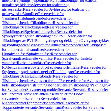
tilbehør
Betjeningshjelpemidler
Avløpstilkoblinger for toaletter,
urinaler og bidéer
Avløpssett for toaletter og
utslagsvasker
Reservedeler for Avløpssett for toaletter og
utslagsvasker
Vannlåser
Reservedeler for
Vannlåser
Tilslutningsbender
Reservedeler for
Tilslutningsbender
Tilkoblingsrør
Reservedeler for
Tilkoblingsrør
Tilkoblingssett
Reservedeler for
Tilkoblingssett
Spylerørforlengelser
Reservedeler for
Spylerørforlengelser
Tilkoblinger av PVC
Reservedeler for
Tilkoblinger av PVC
Pakningsringer og dekkapper
Overgangsstykker
og koblingsdeler
Avløpssett for urinaler
Reservedeler for Avløpssett
for urinaler
Urinalvannlåser
Reservedeler for
Urinalvannlåser
Spiralvannlåser
Reservedeler for
Spiralvannlåser
Innfelte vannlåser
Reservedeler for Innfelte
vannlåser
Rørbendvannlåser
Reservedeler for
Rørbendvannlåser
Spylerør og spylerørforlengelser
Reservedeler for
Spylerør og spylerørforlengelser
Tilkoblingsrør
Reservedeler for
Tilkoblingsrør
Tilslutningsbender
Reservedeler for
Tilslutningsbender
Avløpssett for bidé
Reservedeler for Avløpssett for
bidé
Tilkoblingsrør
Tilslutningsbender
Deksler
Tilkoblinger
Pakninger
Sv
for Sveiseender
Servanter og møbler
Servanter
Servanter
Reservedeler
for Servanter
Doble servanter
Reservedeler for Doble
servanter
Møbelservanter
Reservedeler for
Møbelservanter
Toppmonterte servanter
Reservedeler for
Toppmonterte servanter
Servanter, små
Reservedeler for Servanter,