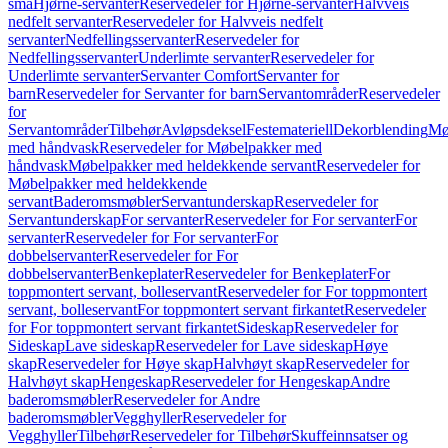
små
Hjørne-servanter
Reservedeler for Hjørne-servanter
Halvveis
nedfelt servanter
Reservedeler for Halvveis nedfelt
servanter
Nedfellingsservanter
Reservedeler for
Nedfellingsservanter
Underlimte servanter
Reservedeler for
Underlimte servanter
Servanter Comfort
Servanter for
barn
Reservedeler for Servanter for barn
Servantområder
Reservedeler
for
Servantområder
Tilbehør
Avløpsdeksel
Festemateriell
Dekorblending
Mø
med håndvask
Reservedeler for Møbelpakker med
håndvask
Møbelpakker med heldekkende servant
Reservedeler for
Møbelpakker med heldekkende
servant
Baderomsmøbler
Servantunderskap
Reservedeler for
Servantunderskap
For servanter
Reservedeler for For servanter
For
servanter
Reservedeler for For servanter
For
dobbelservanter
Reservedeler for For
dobbelservanter
Benkeplater
Reservedeler for Benkeplater
For
toppmontert servant, bolleservant
Reservedeler for For toppmontert
servant, bolleservant
For toppmontert servant firkantet
Reservedeler
for For toppmontert servant firkantet
Sideskap
Reservedeler for
Sideskap
Lave sideskap
Reservedeler for Lave sideskap
Høye
skap
Reservedeler for Høye skap
Halvhøyt skap
Reservedeler for
Halvhøyt skap
Hengeskap
Reservedeler for Hengeskap
Andre
baderomsmøbler
Reservedeler for Andre
baderomsmøbler
Vegghyller
Reservedeler for
Vegghyller
Tilbehør
Reservedeler for Tilbehør
Skuffeinnsatser og