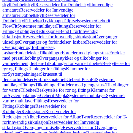
skyll
Dobbeltskyll
Reservedeler for Dobbeltskyll
Innvendige
armaturer
Reservedeler for Innvendige
armaturer
Dobbeltskyll
Reservedeler for
Dobbeltskyll
Tilbehør
Trykknapp
Tilførselssystemer
Geberit
FlowFit
Systemrør multilayer
Fittings
Reservedeler for
Fittings
Koblinger
Reduksjoner
Bend
T-rør
Innvendig
sirkulasjon
Reservedeler for Innvendig sirkulasjon
Overganger
uløselige
Overganger og forbindelser, løsbare
Reservedeler for
Overganger og forbindelser,
løsbare
Endedeksler
Tilkoblinger
Fordeler med gjengestuss
Fordeler
med presstilkobling
Overgangsstykker og tilkoblinger for
varmeelement, løsbare
Tilkoblinger for varme
Tilbehør
Beskyttelse for
rør og fittings
Tetninger for fittings
Klammer for
rør
Systempakninger
Skruesett til
flensforbindelser
Forbruksmateriell
Geberit PushFit
Systemrør
multilayer
Fittings
Tilkoblinger
Fordeler med gjengestuss
Tilkoblinger
for varme
Tilbehør
Beskyttelse for rør og fittings
Klammer for
rør
Systempakninger
Geberit Mepla
Systemrør multilayer
Systemrør
varme multilayer
Fittings
Reservedeler for
Fittings
Koblinger
Reservedeler for
Koblinger
Reduksjoner
Reservedeler for
Reduksjoner
Albue
Reservedeler for Albue
T-rør
Reservedeler for T-
rør
Innvendig sirkulasjon
Reservedeler for Innvendig
sirkulasjon
Overganger uløselige
Reservedeler for Overganger
uløselige
Overganger og forbindelser, løsbare
Reservedeler for