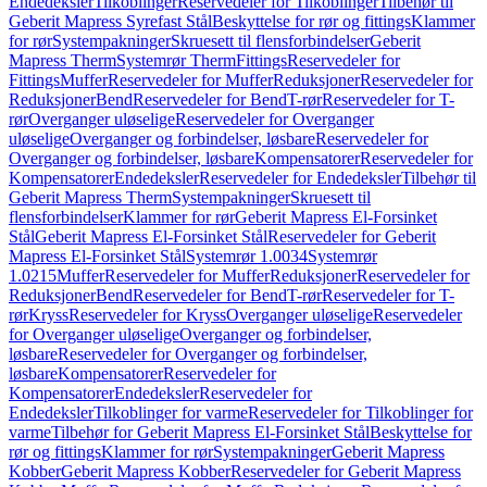
Endedeksler
Tilkoblinger
Reservedeler for Tilkoblinger
Tilbehør til
Geberit Mapress Syrefast Stål
Beskyttelse for rør og fittings
Klammer
for rør
Systempakninger
Skruesett til flensforbindelser
Geberit
Mapress Therm
Systemrør Therm
Fittings
Reservedeler for
Fittings
Muffer
Reservedeler for Muffer
Reduksjoner
Reservedeler for
Reduksjoner
Bend
Reservedeler for Bend
T-rør
Reservedeler for T-
rør
Overganger uløselige
Reservedeler for Overganger
uløselige
Overganger og forbindelser, løsbare
Reservedeler for
Overganger og forbindelser, løsbare
Kompensatorer
Reservedeler for
Kompensatorer
Endedeksler
Reservedeler for Endedeksler
Tilbehør til
Geberit Mapress Therm
Systempakninger
Skruesett til
flensforbindelser
Klammer for rør
Geberit Mapress El-Forsinket
Stål
Geberit Mapress El-Forsinket Stål
Reservedeler for Geberit
Mapress El-Forsinket Stål
Systemrør 1.0034
Systemrør
1.0215
Muffer
Reservedeler for Muffer
Reduksjoner
Reservedeler for
Reduksjoner
Bend
Reservedeler for Bend
T-rør
Reservedeler for T-
rør
Kryss
Reservedeler for Kryss
Overganger uløselige
Reservedeler
for Overganger uløselige
Overganger og forbindelser,
løsbare
Reservedeler for Overganger og forbindelser,
løsbare
Kompensatorer
Reservedeler for
Kompensatorer
Endedeksler
Reservedeler for
Endedeksler
Tilkoblinger for varme
Reservedeler for Tilkoblinger for
varme
Tilbehør for Geberit Mapress El-Forsinket Stål
Beskyttelse for
rør og fittings
Klammer for rør
Systempakninger
Geberit Mapress
Kobber
Geberit Mapress Kobber
Reservedeler for Geberit Mapress