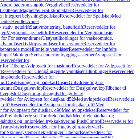
r Andre baderomsmøbler
Vegghyller
Reservedeler for
t støtteben
Magnettavler
Stikkontakter
Reservedeler for
n integrert belysning
Speilskap
Reservedeler for Speilskap
Med
menter
Hendler
Annet
tativ, nettdrift
Stativmontering, batteridrift
Reservedeler for
grep
Veggmontasje, nettdrift
Reservedeler for Veggmontasje,
 for For servantkraner
Utstyrstilkoblinger for vaskeområde,
ndvannlåser
Dykkrørvannlåser for servanter
Reservedeler for
ssbeparende modell
Innfelte vannlåser
Reservedeler for Innfelte
linger
Pakninger
Sveiseender
Innbyggingssisterner
Avløpssett for
eservedeler for
r for Tilbehør
Avløpssett for maskiner
Reservedeler for Avløpssett for
r
Reservedeler for Utenpåliggende vannlåser
Tilkoblinger
Reservedeler
tningsbender
Reservedeler for
hør
Dusjløsninger og badekar
Dusjer
Gulvdrenering for
ukrenner
Dusjgulvavløp
Reservedeler for Dusjgulvavløp
Tilbehør til
il veggsluk
Dusjkar og dusjgulv
Dusjgulv av
rvedeler for Avløpsett for dusjkar, d52
Med avløpsdeksel
Reservedeler
r, d62
Reservedeler for Avløpssett for dusjkar, d62
Med
 for Avløpssett for dusjkar, d90
Med avløpsdeksel
Reservedeler for
tak
Prefabrikkerte sett for dreiehåndtak
Med dreiehåndtak og
iehåndtak og innløp
Med trykkaktivering PushControl
Reservedeler for
 røravbryter
Reservedeler for Innebygd røravbryter
T-
 for Skinnesystemer
Bekledninger
Tilbehør
Reservedeler for
 for servanter
Reservedeler for Elementer for servanter
Bidé-