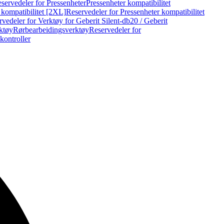
servedeler for Pressenheter
Pressenheter kompatibilitet
 kompatibilitet [2XL]
Reservedeler for Pressenheter kompatibilitet
vedeler for Verktøy for Geberit Silent-db20 / Geberit
rktøy
Rørbearbeidingsverktøy
Reservedeler for
kontroller