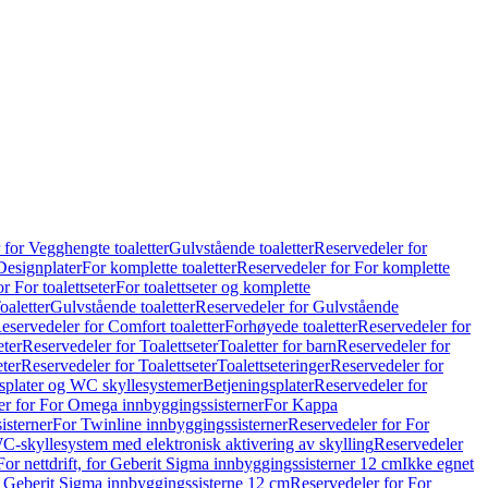
 for Vegghengte toaletter
Gulvstående toaletter
Reservedeler for
Designplater
For komplette toaletter
Reservedeler for For komplette
r For toalettseter
For toalettseter og komplette
oaletter
Gulvstående toaletter
Reservedeler for Gulvstående
eservedeler for Comfort toaletter
Forhøyede toaletter
Reservedeler for
eter
Reservedeler for Toalettseter
Toaletter for barn
Reservedeler for
eter
Reservedeler for Toalettseter
Toalettseteringer
Reservedeler for
splater og WC skyllesystemer
Betjeningsplater
Reservedeler for
er for For Omega innbyggingssisterner
For Kappa
isterner
For Twinline innbyggingssisterner
Reservedeler for For
C-skyllesystem med elektronisk aktivering av skylling
Reservedeler
For nettdrift, for Geberit Sigma innbyggingssisterner 12 cm
Ikke egnet
for Geberit Sigma innbyggingssisterne 12 cm
Reservedeler for For