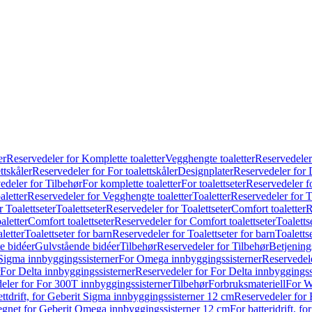
er
Reservedeler for Komplette toaletter
Vegghengte toaletter
Reservedeler
ttskåler
Reservedeler for For toalettskåler
Designplater
Reservedeler for 
edeler for Tilbehør
For komplette toaletter
For toalettseter
Reservedeler fo
aletter
Reservedeler for Vegghengte toaletter
Toaletter
Reservedeler for T
 Toalettseter
Toalettseter
Reservedeler for Toalettseter
Comfort toaletter
R
aletter
Comfort toalettseter
Reservedeler for Comfort toalettseter
Toaletts
letter
Toalettseter for barn
Reservedeler for Toalettseter for barn
Toaletts
e bidéer
Gulvstående bidéer
Tilbehør
Reservedeler for Tilbehør
Betjening
Sigma innbyggingssisterner
For Omega innbyggingssisterner
Reservedel
For Delta innbyggingssisterner
Reservedeler for For Delta innbyggingss
eler for For 300T innbyggingssisterner
Tilbehør
Forbruksmateriell
For W
ettdrift, for Geberit Sigma innbyggingssisterner 12 cm
Reservedeler for 
 egnet for Geberit Omega innbyggingssisterner 12 cm
For batteridrift, 