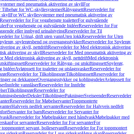
ystemer med pneumatisk aktivering av skyll
For
r Tilbehør for WC-skyllesystemer
Råbyggsett
Reservedeler for
 skyll
For WC skyllesystemer med pneumatisk aktivering av
Reservedeler for For vegghengte toaletter
For gulvstående
uler
For vegghengte og gulvstående bidéer
Reservedeler for For
iggende eller innbygd urinalstyring
Reservedeler for Til
edeler for Urinal, drift uten vann
Uten lokk
Reservedeler for Uten
pylerør, spylerørsbend og overgangsstykker
Reservedeler for Spylerør,
ivering av skyll, nettdrift
Reservedeler for Med elektronisk aktivering
sk aktivering av skyll
Reservedeler for Med pneumatisk aktivering av
r Med elektronisk aktivering av skyll, nettdrift
Med elektronisk
tskiftingssett
Reservedeler for Råbygg- og utskiftingssett
Spylerør,
og bidéer
Avløpssett for toaletter og utslagsvasker
Reservedeler for
srør
Reservedeler for Tilkoblingsrør
Tilkoblingssett
Reservedeler for
ringer og dekkapper
Overgangsstykker og koblingsdeler
Avløpssett for
ser
Innfelte vannlåser
Reservedeler for Innfelte
lser
Tilkoblingsrør
Reservedeler for
slutningsbender
Deksler
Tilkoblinger
Pakninger
Sveiseender
Reservedeler
anter
Reservedeler for Møbelservanter
Toppmonterte
vanter
Halvveis nedfelt servanter
Reservedeler for Halvveis nedfelt
fort
Servanter for barn
Reservedeler for Servanter for
dvask
Reservedeler for Møbelpakker med håndvask
Møbelpakker med
erskap
For servanter
Reservedeler for For servanter
For
 toppmontert servant, bolleservant
Reservedeler for For toppmontert
ve sideskap
Reservedeler for Lave sideskap
Høye skap
Reservedeler