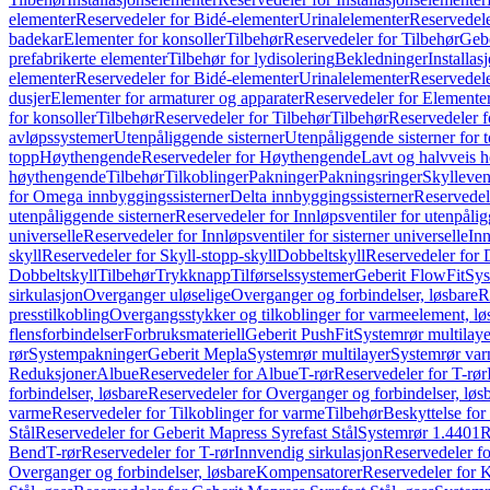
elementer
Reservedeler for Bidé-elementer
Urinalelementer
Reservedele
badekar
Elementer for konsoller
Tilbehør
Reservedeler for Tilbehør
Gebe
prefabrikerte elementer
Tilbehør for lydisolering
Bekledninger
Installas
elementer
Reservedeler for Bidé-elementer
Urinalelementer
Reservedele
dusjer
Elementer for armaturer og apparater
Reservedeler for Elementer
for konsoller
Tilbehør
Reservedeler for Tilbehør
Tilbehør
Reservedeler f
avløpssystemer
Utenpåliggende sisterner
Utenpåliggende sisterner for to
topp
Høythengende
Reservedeler for Høythengende
Lavt og halvveis 
høythengende
Tilbehør
Tilkoblinger
Pakninger
Pakningsringer
Skylleven
for Omega innbyggingssisterner
Delta innbyggingssisterner
Reservedel
utenpåliggende sisterner
Reservedeler for Innløpsventiler for utenpålig
universelle
Reservedeler for Innløpsventiler for sisterner universelle
Inn
skyll
Reservedeler for Skyll-stopp-skyll
Dobbeltskyll
Reservedeler for 
Dobbeltskyll
Tilbehør
Trykknapp
Tilførselssystemer
Geberit FlowFit
Sys
sirkulasjon
Overganger uløselige
Overganger og forbindelser, løsbare
R
presstilkobling
Overgangsstykker og tilkoblinger for varmeelement, lø
flensforbindelser
Forbruksmateriell
Geberit PushFit
Systemrør multilaye
rør
Systempakninger
Geberit Mepla
Systemrør multilayer
Systemrør var
Reduksjoner
Albue
Reservedeler for Albue
T-rør
Reservedeler for T-rør
forbindelser, løsbare
Reservedeler for Overganger og forbindelser, løs
varme
Reservedeler for Tilkoblinger for varme
Tilbehør
Beskyttelse for 
Stål
Reservedeler for Geberit Mapress Syrefast Stål
Systemrør 1.4401
R
Bend
T-rør
Reservedeler for T-rør
Innvendig sirkulasjon
Reservedeler fo
Overganger og forbindelser, løsbare
Kompensatorer
Reservedeler for 