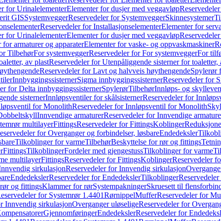
r for Urinalelementer
Elementer for dusjer med veggavløp
Reservedeler
rit GIS
Systemvegger
Reservedeler for Systemvegger
Skinnesystemer
Ti
jonselementer
Reservedeler for Installasjonselementer
Elementer for serv
r for Urinalelementer
Elementer for dusjer med veggavløp
Reservedeler
 for armaturer og apparater
Elementer for vaske- og oppvaskmaskiner
R
or Tilbehør
For systemvegger
Reservedeler for For systemvegger
For til
aletter, av plast
Reservedeler for Utenpåliggende sisterner for toaletter, 
høythengende
Reservedeler for Lavt og halvveis høythengende
Spylerør 
tiler
Innbyggingssisterner
Sigma innbyggingssisterner
Reservedeler for 
er for Delta innbyggingssisterner
Spylerør
Tilbehør
Innløps- og skylleven
gende sisterner
Innløpsventiler for skålsisterner
Reservedeler for Innløpsve
løpsventil for Monolith
Reservedeler for Innløpsventil for Monolith
Skyl
Dobbeltskyll
Innvendige armaturer
Reservedeler for Innvendige armature
temrør multilayer
Fittings
Reservedeler for Fittings
Koblinger
Reduksjone
eservedeler for Overganger og forbindelser, løsbare
Endedeksler
Tilkobl
sbare
Tilkoblinger for varme
Tilbehør
Beskyttelse for rør og fittings
Tetnin
r
Fittings
Tilkoblinger
Fordeler med gjengestuss
Tilkoblinger for varme
Ti
me multilayer
Fittings
Reservedeler for Fittings
Koblinger
Reservedeler f
Innvendig sirkulasjon
Reservedeler for Innvendig sirkulasjon
Overganger
bare
Endedeksler
Reservedeler for Endedeksler
Tilkoblinger
Reservedeler 
rør og fittings
Klammer for rør
Systempakninger
Skruesett til flensforbin
eservedeler for Systemrør 1.4401
Rørnippel
Muffer
Reservedeler for Mu
r Innvendig sirkulasjon
Overganger uløselige
Reservedeler for Overgang
Kompensatorer
Gjennomføringer
Endedeksler
Reservedeler for Endedeksl