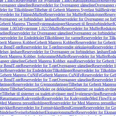
ør 1.4401
Reservedeler for Systemrør 1.4401
Rørnippel
Muffer
Reservede
verganger uløselige
Reservedeler for Overganger uløselige
Overganger o
eler for Tilkoblinger
Tilbehør til Geberit Mapress Syrefast Stål
Beskyttel
rvedeler for Fittings
Muffer
Reservedeler for Muffer
Reduksjoner
Reserv
verganger og forbindelser, løsbare
Reservedeler for Overganger og forb
 Geberit Mapress Therm
Systempakninger
Skruesett til flensforbindelser
K
emrør 1.0034
Systemrør 1.0215
Muffer
Reservedeler for Muffer
Reduksjo
selige
Reservedeler for Overganger uløselige
Overganger og forbindelser
servedeler for Endedeksler
Tilkoblinger for varme
Reservedeler for Tilk
berit Mapress Kobber
Geberit Mapress Kobber
Reservedeler for Geberi
for Bend
T-rør
Reservedeler for T-rør
Innvendig sirkulasjon
Reservedeler f
elser, løsbare
Reservedeler for Overganger og forbindelser, løsbare
Ende
eberit Mapress Kobber, forkrommet
Muffer
Reservedeler for Muffer
Redu
anger uløselige
Geberit Mapress Kobber, gass
Reservedeler for Geberit
for Bend
T-rør
Reservedeler for T-rør
Overganger uløselige
Reservedeler f
ler
Reservedeler for Endedeksler
Tilkoblinger
Reservedeler for Tilkoblin
Geberit Mapress CuNiFe
Geberit Mapress CuNiFe
Reservedeler for Ge
for Bend
T-rør
Reservedeler for T-rør
Overganger uløselige
Reservedeler f
øringer
Reservedeler for Gjennomføringer
Tilbehør for Geberit Mapre
nheter
Tilbehør
Sensorer
Deksler og dekkplater
Sisterner og toalett-styri
er
Tilbehør til sisterner og toalett-styringer med hygienespyling
Reservedel
Rørarmaturer
Kuleventiler
Reservedeler for Kuleventiler
Med FlowFit pr
Med Mapress presstilkoblinger
Reservedeler for Med Mapress presstilko
stykker
Reservedeler for Formstykker
Bend
Grenrør
Reservedeler for Gr
bindelser
Sveiseforbindelser
Ekspansjonsmuffer
Reservedeler for Ekspa