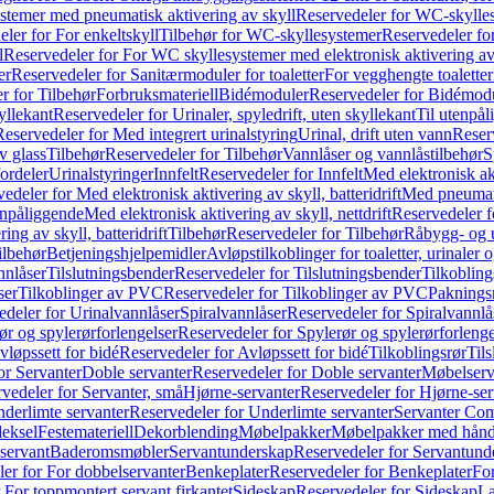
temer med pneumatisk aktivering av skyll
Reservedeler for WC-skylles
ler for For enkeltskyll
Tilbehør for WC-skyllesystemer
Reservedeler fo
l
Reservedeler for For WC skyllesystemer med elektronisk aktivering av
er
Reservedeler for Sanitærmoduler for toaletter
For vegghengte toaletter
r for Tilbehør
Forbruksmateriell
Bidémoduler
Reservedeler for Bidémod
kyllekant
Reservedeler for Urinaler, spyledrift, uten skyllekant
Til utenpål
Reservedeler for Med integrert urinalstyring
Urinal, drift uten vann
Reserv
v glass
Tilbehør
Reservedeler for Tilbehør
Vannlåser og vannlåstilbehør
S
ordeler
Urinalstyringer
Innfelt
Reservedeler for Innfelt
Med elektronisk akt
edeler for Med elektronisk aktivering av skyll, batteridrift
Med pneumati
enpåliggende
Med elektronisk aktivering av skyll, nettdrift
Reservedeler fo
ng av skyll, batteridrift
Tilbehør
Reservedeler for Tilbehør
Råbygg- og u
ilbehør
Betjeningshjelpemidler
Avløpstilkoblinger for toaletter, urinaler 
nnlåser
Tilslutningsbender
Reservedeler for Tilslutningsbender
Tilkobling
ser
Tilkoblinger av PVC
Reservedeler for Tilkoblinger av PVC
Paknings
edeler for Urinalvannlåser
Spiralvannlåser
Reservedeler for Spiralvannlå
ør og spylerørforlengelser
Reservedeler for Spylerør og spylerørforlenge
vløpssett for bidé
Reservedeler for Avløpssett for bidé
Tilkoblingsrør
Til
or Servanter
Doble servanter
Reservedeler for Doble servanter
Møbelserv
vedeler for Servanter, små
Hjørne-servanter
Reservedeler for Hjørne-ser
derlimte servanter
Reservedeler for Underlimte servanter
Servanter Com
eksel
Festemateriell
Dekorblending
Møbelpakker
Møbelpakker med hån
servant
Baderomsmøbler
Servantunderskap
Reservedeler for Servantund
er for For dobbelservanter
Benkeplater
Reservedeler for Benkeplater
For
 For toppmontert servant firkantet
Sideskap
Reservedeler for Sideskap
La