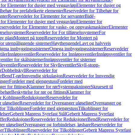
 for Elementer for dusjer med veggavløp
Elementer for dusjer og
lbehør for prefabrikerte elementer
Reservedeler for Tilbehør for
anter
Reservedeler for Elementer for servanter
Bidé-
 for Elementer for dusjer med veggavløp
Elementer for
eservedeler for Elementer for vaske- og oppvaskmaskiner
Elementer
førselssystemer
Reservedeler for For tilførselssystemer
For
av plast
Montert på topp
Reservedeler for Montert på
for utenpåliggende sisterner
Høythengende
Lavt og halvveis
Sigma innbyggingssisterner
Omega innbyggingssisterner
Reservedeler
tiler
Innløpsventiler
Reservedeler for Innløpsventiler
Innløpsventiler for
ntiler for skålsisterner
Innløpsventiler for sisterner
leventiler
Reservedeler for Skylleventiler
Skyll-stopp-
r
Dobbeltskyll
Reservedeler for
r
Bend
T-rør
Innvendig sirkulasjon
Reservedeler for Innvendig
inger
Fordeler med gjengestuss
Fordeler med
ger for fittings
Klammer for rør
Systempakninger
Skruesett til
lbehør
Beskyttelse for rør og fittings
Klammer for
or Koblinger
Reduksjoner
Reservedeler for
 uløselige
Reservedeler for Overganger uløselige
Overganger og
for Tilkoblinger
Fordeler med gjengestuss
Tilkoblinger for
delser
Geberit Mapress Syrefast Stål
Geberit Mapress Syrefast
ffer
Reduksjoner
Reservedeler for Reduksjoner
Bend
Reservedeler for
er uløselige
Overganger og forbindelser, løsbare
Reservedeler for
er
Tilkoblinger
Reservedeler for Tilkoblinger
Geberit Mapress Syrefast