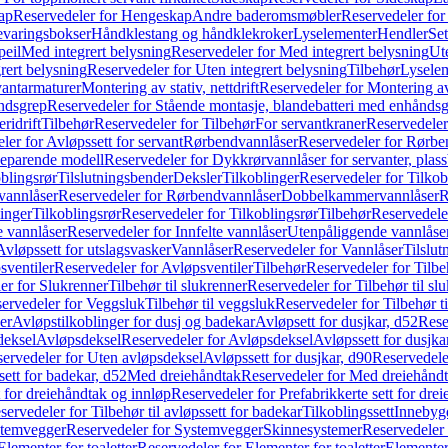
ap
Reservedeler for Hengeskap
Andre baderomsmøbler
Reservedeler fo
evaringsbokser
Håndklestang og håndklekroker
Lyselementer
Hendler
Set
peil
Med integrert belysning
Reservedeler for Med integrert belysning
Ute
rert belysning
Reservedeler for Uten integrert belysning
Tilbehør
Lysele
vantarmaturer
Montering av stativ, nettdrift
Reservedeler for Montering av s
åndsgrep
Reservedeler for Stående montasje, blandebatteri med enhånds
ridrift
Tilbehør
Reservedeler for Tilbehør
For servantkraner
Reservedeler
ler for Avløpssett for servant
Rørbendvannlåser
Reservedeler for Rørbe
beparende modell
Reservedeler for Dykkrørvannlåser for servanter, pla
blingsrør
Tilslutningsbender
Deksler
Tilkoblinger
Reservedeler for Tilkob
vannlåser
Reservedeler for Rørbendvannlåser
Dobbelkammervannlåser
R
linger
Tilkoblingsrør
Reservedeler for Tilkoblingsrør
Tilbehør
Reservedele
e vannlåser
Reservedeler for Innfelte vannlåser
Utenpåliggende vannlåse
Avløpssett for utslagsvasker
Vannlåser
Reservedeler for Vannlåser
Tilslu
sventiler
Reservedeler for Avløpsventiler
Tilbehør
Reservedeler for Tilbe
er for Slukrenner
Tilbehør til slukrenner
Reservedeler for Tilbehør til sl
ervedeler for Veggsluk
Tilbehør til veggsluk
Reservedeler for Tilbehør t
er
Avløpstilkoblinger for dusj og badekar
Avløpsett for dusjkar, d52
Rese
deksel
Avløpsdeksel
Reservedeler for Avløpsdeksel
Avløpssett for dusjka
ervedeler for Uten avløpsdeksel
Avløpssett for dusjkar, d90
Reservedeler
ett for badekar, d52
Med dreiehåndtak
Reservedeler for Med dreiehånd
t for dreiehåndtak og innløp
Reservedeler for Prefabrikkerte sett for dre
servedeler for Tilbehør til avløpssett for badekar
Tilkoblingssett
Innebygd
temvegger
Reservedeler for Systemvegger
Skinnesystemer
Reservedeler
Elementer for toaletter
Reservedeler for Elementer for toaletter
Elementer