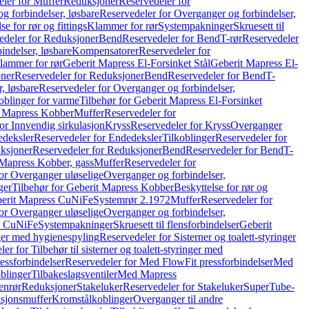
ler for Muffer
Reduksjoner
Reservedeler for
g forbindelser, løsbare
Reservedeler for Overganger og forbindelser,
se for rør og fittings
Klammer for rør
Systempakninger
Skruesett til
edeler for Reduksjoner
Bend
Reservedeler for Bend
T-rør
Reservedeler
indelser, løsbare
Kompensatorer
Reservedeler for
lammer for rør
Geberit Mapress El-Forsinket Stål
Geberit Mapress El-
ner
Reservedeler for Reduksjoner
Bend
Reservedeler for Bend
T-
, løsbare
Reservedeler for Overganger og forbindelser,
oblinger for varme
Tilbehør for Geberit Mapress El-Forsinket
t Mapress Kobber
Muffer
Reservedeler for
or Innvendig sirkulasjon
Kryss
Reservedeler for Kryss
Overganger
deksler
Reservedeler for Endedeksler
Tilkoblinger
Reservedeler for
ksjoner
Reservedeler for Reduksjoner
Bend
Reservedeler for Bend
T-
 Mapress Kobber, gass
Muffer
Reservedeler for
or Overganger uløselige
Overganger og forbindelser,
ger
Tilbehør for Geberit Mapress Kobber
Beskyttelse for rør og
berit Mapress CuNiFe
Systemrør 2.1972
Muffer
Reservedeler for
or Overganger uløselige
Overganger og forbindelser,
ss CuNiFe
Systempakninger
Skruesett til flensforbindelser
Geberit
nger med hygienespyling
Reservedeler for Sisterner og toalett-styringer
er for Tilbehør til sisterner og toalett-styringer med
essforbindelser
Reservedeler for Med FlowFit pressforbindelser
Med
blinger
Tilbakeslagsventiler
Med Mapress
enrør
Reduksjoner
Stakeluker
Reservedeler for Stakeluker
SuperTube-
nsjonsmuffer
Kromstålkoblinger
Overganger til andre