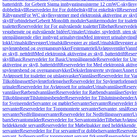
batteridrift, for Geberit Sigma innbyggingssisterne 12 cm
WC-skyllesys
dobbeltskyll
Reservedeler for For dobbeltskyll
For enkeltskyll
Reservede
Råbyggsett
For WC skyllesystemer med elektronisk aktivering av skyl
skyll
Forbindelser
Geberit Monolith moduler
Sanitærmoduler for toalett
toaletter
Reservedeler for For gulvstående toaletter
Tilbehør
Reservedele
vegghengte og gulvstående bidéer
Urinaler
Urinaler, spyledrift, uten s
utenpåliggende eller innbygd urinalstyring
Med integrert urinalstyring
lokk
Urinalskillevegger
Urinalskillevegger av plast
Urinalskillevegger a
spylerørsbend og overgangsstykker
Festemateriell
Avløpsventiler
Vannf
av skyll, nettdrift
Med elektronisk aktivering av skyll, batteridrift
Reserv
skyll
Basic
Reservedeler for Basic
Utenpåliggende
Reservedeler for Ut
aktivering av skyll, batteridrift
Reservedeler for Med elektronisk aktiveri
spylerørsbend og overgangsstykker
Deksler
Integrerte styringer
Annet t
Avløpssett for toaletter og utslagsvasker
Vannlåser
Reservedeler for Va
Tilkoblingssett
Spylerørforlengelser
Reservedeler for Spylerørforlengel
urinaler
Reservedeler for Avløpssett for urinaler
Urinalvannlåser
Reserv
vannlåser
Rørbendvannlåser
Reservedeler for Rørbendvannlåser
Spyler
Tilkoblingsrør
Tilslutningsbender
Reservedeler for Tilslutningsbender
A
for Sveiseender
Servanter og møbler
Servanter
Servanter
Reservedeler f
servanter
Reservedeler for Toppmonterte servanter
Servanter, små
Reser
servanter
Nedfellingsservanter
Reservedeler for Nedfellingsservanter
Un
barn
Servantområder
Reservedeler for Servantområder
Tilbehør
Avløpsd
heldekkende servant
Reservedeler for Møbelpakker med heldekkende 
servanter
Reservedeler for For servanter
For dobbelservanter
Reservedel
servant, bolleservant
For toppmontert servant firkantet
Reservedeler for