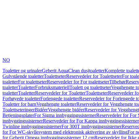
NO
Toaletter og urinaler
Geberit AquaClean dusjtoaletter
Komplette toalett
Gulvstående toaletter
Toalettseter
Reservedeler for Toalettseter
For toale
toaletter
For toalettseter
Reservedeler for For toalettseter
Tilbehør
Reserv
toaletter
Toaletter
Forbruksmateriell
Toalett og toalettseter
Vegghengte to
toaletter
Toaletter
Reservedeler for Toaletter
Toalettseter
Reservedeler for
Forhøyede toaletter
Forlengede toaletter
Reservedeler for Forlengede to
Toaletter for barn
Vegghengte toaletter
Reservedeler for Vegghengte toa
Toalettseteringer
Bidéer
Vegghengte bidéer
Reservedeler for Vegghengt
Betjeningsplater
For Sigma innbyggingssisterner
Reservedeler for For 
innbyggingssisterner
Reservedeler for For Kappa innbyggingssisterner
Twinline innbyggingssisterner
For 300T innbyggingssisterner
Reserved
for For WC-skyllesystem med elektronisk aktivering av skylling
For n
for Geberit Omega innbyggingssisterner 12 cm
Reservedeler for Ikke