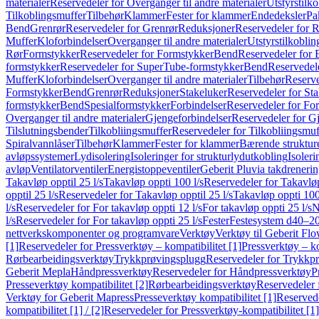
materialer
Reservedeler for Overganger til andre materialer
Utstyrstilko
Tilkoblingsmuffer
Tilbehør
Klammer
Fester for klammer
Endedeksler
Pa
Bend
Grenrør
Reservedeler for Grenrør
Reduksjoner
Reservedeler for 
Muffer
Kloforbindelser
Overganger til andre materialer
Utstyrstilkoblin
Rør
Formstykker
Reservedeler for Formstykker
Bend
Reservedeler for
formstykker
Reservedeler for SuperTube-formstykker
Bend
Reservedel
Muffer
Kloforbindelser
Overganger til andre materialer
Tilbehør
Reserve
Formstykker
Bend
Grenrør
Reduksjoner
Stakeluker
Reservedeler for St
formstykker
Bend
Spesialformstykker
Forbindelser
Reservedeler for For
Overganger til andre materialer
Gjengeforbindelser
Reservedeler for G
Tilslutningsbender
Tilkobliingsmuffer
Reservedeler for Tilkobliingsmuf
Spiralvannlåser
Tilbehør
Klammer
Fester for klammer
Bærende struktur
avløpssystemer
Lydisolering
Isoleringer for strukturlydutkobling
Isoleri
avløp
Ventilatorventiler
Energistoppeventiler
Geberit Pluvia takdreneri
Takavløp opptil 25 l/s
Takavløp oppti 100 l/s
Reservedeler for Takavløp
opptil 25 l/s
Reservedeler for Takavløp opptil 25 l/s
Takavløp oppti 100
l/s
Reservedeler for For takavløp oppti 12 l/s
For takavløp oppti 25 l/s
N
l/s
Reservedeler for For takavløp oppti 25 l/s
Fester
Festesystem d40–2
nettverkskomponenter og programvare
Verktøy
Verktøy til Geberit Flo
[1]
Reservedeler for Pressverktøy – kompatibilitet [1]
Pressverktøy – ko
Rørbearbeidingsverktøy
Trykkprøvingsplugg
Reservedeler for Trykkp
Geberit Mepla
Håndpressverktøy
Reservedeler for Håndpressverktøy
P
Presseverktøy kompatibilitet [2]
Rørbearbeidingsverktøy
Reservedeler 
Verktøy for Geberit Mapress
Presseverktøy kompatibilitet [1]
Reservede
kompatibilitet [1] / [2]
Reservedeler for Pressverktøy-kompatibilitet [1] 