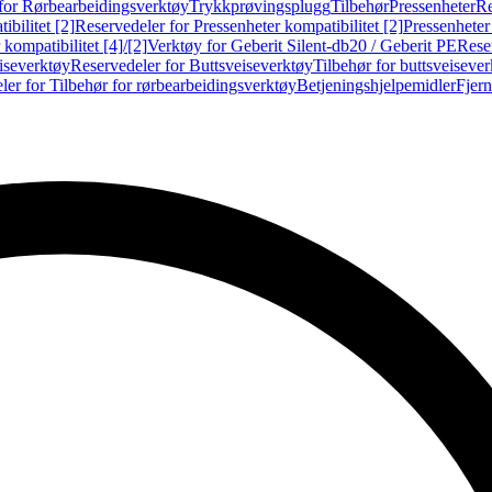
for Rørbearbeidingsverktøy
Trykkprøvingsplugg
Tilbehør
Pressenheter
Re
ibilitet [2]
Reservedeler for Pressenheter kompatibilitet [2]
Pressenheter
kompatibilitet [4]/[2]
Verktøy for Geberit Silent-db20 / Geberit PE
Reser
iseverktøy
Reservedeler for Buttsveiseverktøy
Tilbehør for buttsveiseve
ler for Tilbehør for rørbearbeidingsverktøy
Betjeningshjelpemidler
Fjern