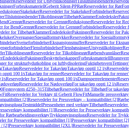
blinger
Reservedeler for Utstyrstilkoblinger
Tilslutningsbender
Reservedel
kninger
Forbruksmateriell
Geberit Silent-PP
Rør
Reservedeler for Rør
For
Reduksjoner
Stakeluker
Reservedeler for Stakeluker
Forbindelser
Reserved
ger
Tilslutningsbender
Tilkoblingsrør
Tilbehør
Klammer
Endedeksler
Pakni
 Bend
Grenrør
Reservedeler for Grenrør
Reduksjoner
Reservedeler for Re
er for Bend
Grenrør
Reservedeler for Grenrør
Forbindelser
Reservedeler f
deler for Tilbehør
Klammer
Endedeksler
Pakninger
Reservedeler for Pak
akeluker
Overganger
Spesialformstykker
Reservedeler for Spesialformsty
bindelser
Sveiseforbindelser
Ekspansjonsmuffer
Reservedeler for Ekspa
jengeforbindelser
Flensforbindelser
Flensbøssinger
Utstyrstilkoblinger
Res
fer
Tilkoblingsrør
Reservedeler for Tilkoblingsrør
Rørbendvannlåser
Rese
er
Endedeksler
Pakninger
Beskyttelseskapper
Forbruksmateriell
Brannvern,
nger for strukturlydutkobling og luftlydisolering
Fuktighetsvern
Tettinger
ng
Takavløp
Reservedeler for Takavløp
Takavløp opptil 12 l/s
Reservedeler
 oppti 100 l/s
Takavløp for renner
Reservedeler for Takavløp for renner
 l/s
Reservedeler for Takavløp oppti 100 l/s
Dampsperreelementer
Reserv
ødoverløp
Reservedeler for Nødoverløp
For takavløp oppti 12 l/s
Reserve
00
Festesystem d250–315
Tilbehør
Reservedeler for Tilbehør
For takavløp
wFit
Reservedeler for Verktøy til Geberit FlowFit
Manuelle pressverktøy
mpatibilitet [2]
Reservedeler for Pressverktøy – kompatibilitet [2]
Rørbe
røvingsplugg
Testmiddel
Pressenheter med verktøy
Tilbehør
Reservedeler 
resseverktøy kompatibilitet [1]
Reservedeler for Presseverktøy kompatibil
for Rørbearbeidingsverktøy
Trykkprøvingsplugg
Reservedeler for Tryk
ler for Presseverktøy kompatibilitet [1]
Presseverktøy kompatibilitet [2]
/ [2]
Presseverktøy kompatibilitet [2XL]
Reservedeler for Presseverktøy