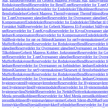
Stål, gass
Reservedeler for Geberit Mapress Syrefast Stål, gass
Systemr
Reduksjoner
Bend
Reservedeler for Bend
T-rør
Reservedeler for T-rør
O
løsbare
Endedeksler
Reservedeler for Endedeksler
Tilkoblinger
Reserved
flensforbindelser
Geberit Mapress Therm
Systemrør Therm
Fittings
Rese
for T-rør
Overganger uløselige
Reservedeler for Overganger uløselige
O
Kompensatorer
Endedeksler
Reservedeler for Endedeksler
Tilbehør til
Forsinket Stål
Reservedeler for Geberit Mapress El-Forsinket Stål
Syst
rør
Reservedeler for T-rør
Kryss
Reservedeler for Kryss
Overganger ulø
løsbare
Kompensatorer
Reservedeler for Kompensatorer
Endedeksler
Re
Stål
Beskyttelse for rør og fittings
Klammer for rør
Systempakninger
Ge
Muffer
Reduksjoner
Reservedeler for Reduksjoner
Bend
Reservedeler 
uløselige
Reservedeler for Overganger uløselige
Overganger og forbind
Tilkoblinger
Geberit Mapress Kobber, forkrommet
Reservedeler for G
rør
Reservedeler for T-rør
Overganger uløselige
Reservedeler for Overg
Muffer
Reduksjoner
Reservedeler for Reduksjoner
Bend
Reservedeler 
løsbare
Reservedeler for Overganger og forbindelser, løsbare
Endedeks
fittings
Klammer for rør
Systempakninger
Skruesett til flensforbindelser
Muffer
Reduksjoner
Reservedeler for Reduksjoner
Bend
Reservedeler 
løsbare
Reservedeler for Overganger og forbindelser, løsbare
Gjennomf
hygienesystem
Hygienespylerenheter
Reservedeler for Hygienespylere
med hygienespyling
Hygienemoduler
Reservedeler for Hygienemodul
hygienespyling
Nettdel
Reservedeler for Nettdel
Nettverkskomponenter
Mepla presstilkoblinger
Reservedeler for Med Mepla presstilkoblinger
presstilkoblinger
Bygningsavløpssystemer
Geberit Silent-db20
Rør
Form
formstykker
Bend
Spesialformstykker
Forbindelser
Reservedeler for For