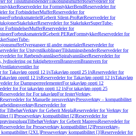
er for Tilslutningsbender
Tilkoblingsmuffer
Reservedeler for
mstykker
Reservedeler for Formstykker
Bend
Reservedeler for
eler for Forbindelser
Muffer
Reservedeler for
nger
Forbruksmateriell
Geberit Silent-Pro
Rør
Reservedeler for
duksjoner
Stakeluker
Reservedeler for Stakeluker
SuperTube-
or Forbindelser
Muffer
Reservedeler for
ninger
Forbruksmateriell
Geberit PE
Rør
Formstykker
Reservedeler for
kker
SuperTube-
nsjonsmuffer
Overganger til andre materialer
Reservedeler for
ervedeler for Utstyrstilkoblinger
Tilslutningsbender
Reservedeler for
rvedeler for Rørbendvannlåser
Spiralvannlåser
Reservedeler for
 lydisolering og fuktighetsvern
Brannvern
Brannvern for
Ventilatorventiler for
 for Takavløp opptil 12 l/s
Takavløp opptil 25 l/s
Reservedeler for
Takavløp opptil 12 l/s
Reservedeler for Takavløp opptil 12 l/s
Takavløp
edeler for Dampsperreelementer
For takavløp oppti 12
deler for For takavløp oppti 12 l/s
For takavløp oppti 25
Reservedeler for For takavløp
For fester
Verktøy,
Reservedeler for Manuelle pressverktøy
Pressverktøy – kompatibilitet
arbeidingsverktøy
Reservedeler for
for Tilbehør
Verktøy for Geberit Mepla
Reservedeler for Verktøy for
itet [1]
Presseverktøy kompatibilitet [2]
Reservedeler for
kprøvingsplugg
Tilbehør
Verktøy for Geberit Mapress
Reservedeler for
Reservedeler for Presseverktøy kompatibilitet [2]
Pressverktøy-
 kompatibilitet [2XL]
Presseverktøy kompatibilitet [3]
Reservedeler for