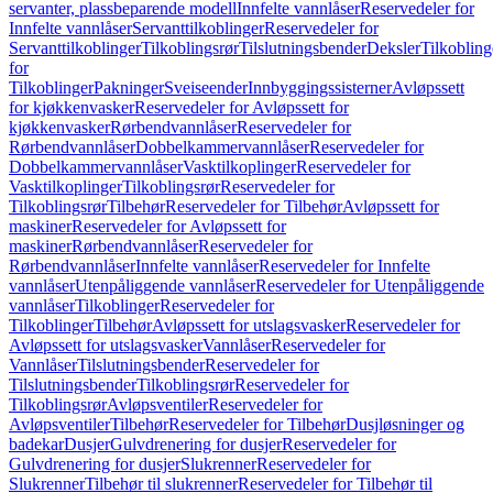
servanter, plassbeparende modell
Innfelte vannlåser
Reservedeler for
Innfelte vannlåser
Servanttilkoblinger
Reservedeler for
Servanttilkoblinger
Tilkoblingsrør
Tilslutningsbender
Deksler
Tilkobling
for
Tilkoblinger
Pakninger
Sveiseender
Innbyggingssisterner
Avløpssett
for kjøkkenvasker
Reservedeler for Avløpssett for
kjøkkenvasker
Rørbendvannlåser
Reservedeler for
Rørbendvannlåser
Dobbelkammervannlåser
Reservedeler for
Dobbelkammervannlåser
Vasktilkoplinger
Reservedeler for
Vasktilkoplinger
Tilkoblingsrør
Reservedeler for
Tilkoblingsrør
Tilbehør
Reservedeler for Tilbehør
Avløpssett for
maskiner
Reservedeler for Avløpssett for
maskiner
Rørbendvannlåser
Reservedeler for
Rørbendvannlåser
Innfelte vannlåser
Reservedeler for Innfelte
vannlåser
Utenpåliggende vannlåser
Reservedeler for Utenpåliggende
vannlåser
Tilkoblinger
Reservedeler for
Tilkoblinger
Tilbehør
Avløpssett for utslagsvasker
Reservedeler for
Avløpssett for utslagsvasker
Vannlåser
Reservedeler for
Vannlåser
Tilslutningsbender
Reservedeler for
Tilslutningsbender
Tilkoblingsrør
Reservedeler for
Tilkoblingsrør
Avløpsventiler
Reservedeler for
Avløpsventiler
Tilbehør
Reservedeler for Tilbehør
Dusjløsninger og
badekar
Dusjer
Gulvdrenering for dusjer
Reservedeler for
Gulvdrenering for dusjer
Slukrenner
Reservedeler for
Slukrenner
Tilbehør til slukrenner
Reservedeler for Tilbehør til