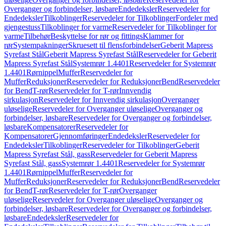
Overganger og forbindelser, løsbare
Endedeksler
Reservedeler for
Endedeksler
Tilkoblinger
Reservedeler for Tilkoblinger
Fordeler med
gjengestuss
Tilkoblinger for varme
Reservedeler for Tilkoblinger for
varme
Tilbehør
Beskyttelse for rør og fittings
Klammer for
rør
Systempakninger
Skruesett til flensforbindelser
Geberit Mapress
Syrefast Stål
Geberit Mapress Syrefast Stål
Reservedeler for Geberit
Mapress Syrefast Stål
Systemrør 1.4401
Reservedeler for Systemrør
1.4401
Rørnippel
Muffer
Reservedeler for
Muffer
Reduksjoner
Reservedeler for Reduksjoner
Bend
Reservedeler
for Bend
T-rør
Reservedeler for T-rør
Innvendig
sirkulasjon
Reservedeler for Innvendig sirkulasjon
Overganger
uløselige
Reservedeler for Overganger uløselige
Overganger og
forbindelser, løsbare
Reservedeler for Overganger og forbindelser,
løsbare
Kompensatorer
Reservedeler for
Kompensatorer
Gjennomføringer
Endedeksler
Reservedeler for
Endedeksler
Tilkoblinger
Reservedeler for Tilkoblinger
Geberit
Mapress Syrefast Stål, gass
Reservedeler for Geberit Mapress
Syrefast Stål, gass
Systemrør 1.4401
Reservedeler for Systemrør
1.4401
Rørnippel
Muffer
Reservedeler for
Muffer
Reduksjoner
Reservedeler for Reduksjoner
Bend
Reservedeler
for Bend
T-rør
Reservedeler for T-rør
Overganger
uløselige
Reservedeler for Overganger uløselige
Overganger og
forbindelser, løsbare
Reservedeler for Overganger og forbindelser,
løsbare
Endedeksler
Reservedeler for