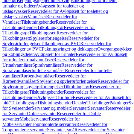
tilbehør
Betjeningshjelpemidler
Avløpstilkoblinger for toaletter,
urinaler og bidéer
Avløpssett for toaletter og
utslagsvasker
Reservedeler for Avløpssett for toaletter og
utslagsvasker
Vannlåser
Reservedeler for
Vannlåser
Tilslutningsbender
Reservedeler for
Tilslutningsbender
Tilkoblingsrør
Reservedeler for
Tilkoblingsrør
Tilkoblingssett
Reservedeler for
Tilkoblingssett
Spylerørforlengelser
Reservedeler for
Spylerørforlengelser
Tilkoblinger av PVC
Reservedeler for
Tilkoblinger av PVC
Pakningsringer og dekkapper
Overgangsstykker
og koblingsdeler
Avløpssett for urinaler
Reservedeler for Avløpssett
for urinaler
Urinalvannlåser
Reservedeler for
Urinalvannlåser
Spiralvannlåser
Reservedeler for
Spiralvannlåser
Innfelte vannlåser
Reservedeler for Innfelte
vannlåser
Rørbendvannlåser
Reservedeler for
Rørbendvannlåser
Spylerør og spylerørforlengelser
Reservedeler for
Spylerør og spylerørforlengelser
Tilkoblingsrør
Reservedeler for
Tilkoblingsrør
Tilslutningsbender
Reservedeler for
Tilslutningsbender
Avløpssett for bidé
Reservedeler for Avløpssett for
bidé
Tilkoblingsrør
Tilslutningsbender
Deksler
Tilkoblinger
Pakninger
Sv
for Sveiseender
Servanter og møbler
Servanter
Servanter
Reservedeler
for Servanter
Doble servanter
Reservedeler for Doble
servanter
Møbelservanter
Reservedeler for
Møbelservanter
Toppmonterte servanter
Reservedeler for
Toppmonterte servanter
Servanter, små
Reservedeler for Servanter,