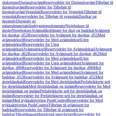
slukrenner
Dusjgulvavløp
Reservedeler for Dusjgulvavløp
Tilbehør til
dusjgulvavløp
Reservedeler for Tilbehør til
dusjgulvavløp
Veggsluk
Reservedeler for Veggsluk
Tilbehør til
veggsluk
Reservedeler for Tilbehør til veggsluk
Dusjkar og
dusjgulv
Dusjgulv av
mineralmateriale
Innbyggingselementer
Nisjebokser til
dusjer
Nisjebokser
Avløpstilkoblinger for dusj og badekar
Avløpsett
for dusjkar, d52
Reservedeler for Avløpsett for dusjkar, d52
Med
avløpsdeksel
Reservedeler for Med avløpsdeksel
Uten
avløpsdeksel
Reservedeler for Uten
avløpsdeksel
Avløpsdeksel
Reservedeler for Avløpsdeksel
Avløpssett
for dusjkar, d62
Reservedeler for Avløpssett for dusjkar, d62
Med
avløpsdeksel
Reservedeler for Med avløpsdeksel
Uten
avløpsdeksel
Reservedeler for Uten avløpsdeksel
Avløpssett for
dusjkar, d90
Reservedeler for Avløpssett for dusjkar, d90
Med
avløpsdeksel
Reservedeler for Med avløpsdeksel
Avløpssett for
badekar, d52
Reservedeler for Avløpssett for badekar, d52
Med
dreiehåndtak
Reservedeler for Med dreiehåndtak
Prefabrikkerte sett
for dreiehåndtak
Med dreiehåndtak og innløp
Reservedeler for Med
dreiehåndtak og innløp
Prefabrikkerte sett for dreiehåndtak og
innløp
Reservedeler for Prefabrikkerte sett for dreiehåndtak og
innløp
Med trykkaktivering PushControl
Reservedeler for Med
trykkaktivering PushControl
Tilbehør til avløpssett for
badekar
Reservedeler for Tilbehør til avløpssett for
badekar
Tilkoblingssett
Innebygd røravbryter
Reservedeler for