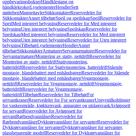
oppbevaringsbokser
Håndklestang og
håndklekroker
Lyselementer
Hendler
Sett
støtteben
Magnettavler
Stikkontakter
Reservedeler for
Stikkontakter
Annet tilbehør
Speil og speilskap
Speil
Reservedeler for
Speil
Med integrert belysning
Reservedeler for Med integrert
belysning
Uten integrert belysning
Speilskap
Reservedeler for
Speilskap
Med integrert belysning
Reservedeler for Med integrert
belysning
Uten integrert belysning
Reservedeler for Uten integrert
belysning
Tilbehør
Lyselementer
Hendler
Annet
tilbehør
Stikkontakter
Armaturer
Servantarmaturer
Reservedeler for
Servantarmaturer
Montering av stativ, nettdrift
Reservedeler for
Montering av stativ, nettdrift
Stativmontering,
batteridrift
Reservedeler for Stativmontering, batteridrift
Stående
montasje, blandebatteri med enhåndsgrep
Reservedeler for Stående
montasje, blandebatteri med enhåndsgrep
Veggmontasje,
nettdrift
Reservedeler for Veggmontasje, nettdrift
Veggmontasje,
batteridrift
Reservedeler for Veggmontasje,
batteridrift
Tilbehør
Reservedeler for Tilbehør
For
servantkraner
Reservedeler for For servantkraner
Utstyrstilkoblinger
for vaskeområde, kjøkkenvask, apparater og utslagsvask
Avløpssett
for servant
Reservedeler for Avløpssett for
servant
Rørbendvannlåser
Reservedeler for
Rørbendvannlåser
Dykkrørvannlåser for servanter
Reservedeler for
Dykkrørvannlåser for servanter
Dykkrørvannlåser for servanter,
plassbeparende modell
Reservedeler for Dykkrørvannlåser for