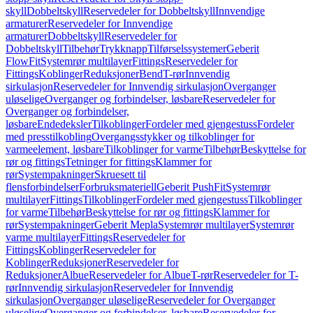
skyll
Dobbeltskyll
Reservedeler for Dobbeltskyll
Innvendige
armaturer
Reservedeler for Innvendige
armaturer
Dobbeltskyll
Reservedeler for
Dobbeltskyll
Tilbehør
Trykknapp
Tilførselssystemer
Geberit
FlowFit
Systemrør multilayer
Fittings
Reservedeler for
Fittings
Koblinger
Reduksjoner
Bend
T-rør
Innvendig
sirkulasjon
Reservedeler for Innvendig sirkulasjon
Overganger
uløselige
Overganger og forbindelser, løsbare
Reservedeler for
Overganger og forbindelser,
løsbare
Endedeksler
Tilkoblinger
Fordeler med gjengestuss
Fordeler
med presstilkobling
Overgangsstykker og tilkoblinger for
varmeelement, løsbare
Tilkoblinger for varme
Tilbehør
Beskyttelse for
rør og fittings
Tetninger for fittings
Klammer for
rør
Systempakninger
Skruesett til
flensforbindelser
Forbruksmateriell
Geberit PushFit
Systemrør
multilayer
Fittings
Tilkoblinger
Fordeler med gjengestuss
Tilkoblinger
for varme
Tilbehør
Beskyttelse for rør og fittings
Klammer for
rør
Systempakninger
Geberit Mepla
Systemrør multilayer
Systemrør
varme multilayer
Fittings
Reservedeler for
Fittings
Koblinger
Reservedeler for
Koblinger
Reduksjoner
Reservedeler for
Reduksjoner
Albue
Reservedeler for Albue
T-rør
Reservedeler for T-
rør
Innvendig sirkulasjon
Reservedeler for Innvendig
sirkulasjon
Overganger uløselige
Reservedeler for Overganger
uløselige
Overganger og forbindelser, løsbare
Reservedeler for