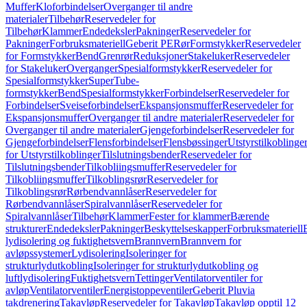
Muffer
Kloforbindelser
Overganger til andre
materialer
Tilbehør
Reservedeler for
Tilbehør
Klammer
Endedeksler
Pakninger
Reservedeler for
Pakninger
Forbruksmateriell
Geberit PE
Rør
Formstykker
Reservedeler
for Formstykker
Bend
Grenrør
Reduksjoner
Stakeluker
Reservedeler
for Stakeluker
Overganger
Spesialformstykker
Reservedeler for
Spesialformstykker
SuperTube-
formstykker
Bend
Spesialformstykker
Forbindelser
Reservedeler for
Forbindelser
Sveiseforbindelser
Ekspansjonsmuffer
Reservedeler for
Ekspansjonsmuffer
Overganger til andre materialer
Reservedeler for
Overganger til andre materialer
Gjengeforbindelser
Reservedeler for
Gjengeforbindelser
Flensforbindelser
Flensbøssinger
Utstyrstilkoblinge
for Utstyrstilkoblinger
Tilslutningsbender
Reservedeler for
Tilslutningsbender
Tilkobliingsmuffer
Reservedeler for
Tilkobliingsmuffer
Tilkoblingsrør
Reservedeler for
Tilkoblingsrør
Rørbendvannlåser
Reservedeler for
Rørbendvannlåser
Spiralvannlåser
Reservedeler for
Spiralvannlåser
Tilbehør
Klammer
Fester for klammer
Bærende
strukturer
Endedeksler
Pakninger
Beskyttelseskapper
Forbruksmateriell
lydisolering og fuktighetsvern
Brannvern
Brannvern for
avløpssystemer
Lydisolering
Isoleringer for
strukturlydutkobling
Isoleringer for strukturlydutkobling og
luftlydisolering
Fuktighetsvern
Tettinger
Ventilatorventiler for
avløp
Ventilatorventiler
Energistoppeventiler
Geberit Pluvia
takdrenering
Takavløp
Reservedeler for Takavløp
Takavløp opptil 12