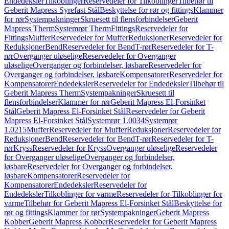
Endedeksler
Tilkoblinger
Reservedeler for Tilkoblinger
Tilbehør til
Geberit Mapress Syrefast Stål
Beskyttelse for rør og fittings
Klammer
for rør
Systempakninger
Skruesett til flensforbindelser
Geberit
Mapress Therm
Systemrør Therm
Fittings
Reservedeler for
Fittings
Muffer
Reservedeler for Muffer
Reduksjoner
Reservedeler for
Reduksjoner
Bend
Reservedeler for Bend
T-rør
Reservedeler for T-
rør
Overganger uløselige
Reservedeler for Overganger
uløselige
Overganger og forbindelser, løsbare
Reservedeler for
Overganger og forbindelser, løsbare
Kompensatorer
Reservedeler for
Kompensatorer
Endedeksler
Reservedeler for Endedeksler
Tilbehør til
Geberit Mapress Therm
Systempakninger
Skruesett til
flensforbindelser
Klammer for rør
Geberit Mapress El-Forsinket
Stål
Geberit Mapress El-Forsinket Stål
Reservedeler for Geberit
Mapress El-Forsinket Stål
Systemrør 1.0034
Systemrør
1.0215
Muffer
Reservedeler for Muffer
Reduksjoner
Reservedeler for
Reduksjoner
Bend
Reservedeler for Bend
T-rør
Reservedeler for T-
rør
Kryss
Reservedeler for Kryss
Overganger uløselige
Reservedeler
for Overganger uløselige
Overganger og forbindelser,
løsbare
Reservedeler for Overganger og forbindelser,
løsbare
Kompensatorer
Reservedeler for
Kompensatorer
Endedeksler
Reservedeler for
Endedeksler
Tilkoblinger for varme
Reservedeler for Tilkoblinger for
varme
Tilbehør for Geberit Mapress El-Forsinket Stål
Beskyttelse for
rør og fittings
Klammer for rør
Systempakninger
Geberit Mapress
Kobber
Geberit Mapress Kobber
Reservedeler for Geberit Mapress