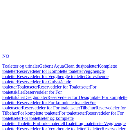
NO
Toaletter og urinaler
Geberit AquaClean dusjtoaletter
Komplette
toaletter
Reservedeler for Komplette toaletter
Vegghengte
toaletter
Reservedeler for Vegghengte toaletter
Gulvstående
toaletter
Reservedeler for Gulvstående
toaletter
Toalettseter
Reservedeler for Toalettseter
For
toalettskåler
Reservedeler for For
toalettskåler
Designplater
Reservedeler for Designplater
For komplette
toaletter
Reservedeler for For komplette toaletter
For
toalettseter
Reservedeler for For toalettseter
Tilbehør
Reservedeler for
Tilbehør
For komplette toaletter
For toalettseter
Reservedeler for For
toalettseter
For toalettseter og komplette
toaletter
Toaletter
Forbruksmateriell
Toalett og toalettseter
Vegghengte
toaletter
Reservedeler for Vegghengte toaletter
Toaletter
Reservedeler