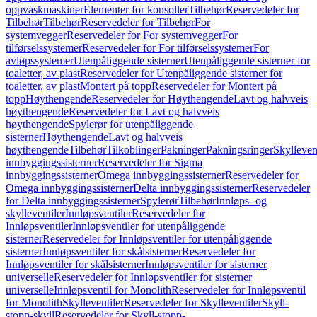
oppvaskmaskiner
Elementer for konsoller
Tilbehør
Reservedeler for
Tilbehør
Tilbehør
Reservedeler for Tilbehør
For
systemvegger
Reservedeler for For systemvegger
For
tilførselssystemer
Reservedeler for For tilførselssystemer
For
avløpssystemer
Utenpåliggende sisterner
Utenpåliggende sisterner for
toaletter, av plast
Reservedeler for Utenpåliggende sisterner for
toaletter, av plast
Montert på topp
Reservedeler for Montert på
topp
Høythengende
Reservedeler for Høythengende
Lavt og halvveis
høythengende
Reservedeler for Lavt og halvveis
høythengende
Spylerør for utenpåliggende
sisterner
Høythengende
Lavt og halvveis
høythengende
Tilbehør
Tilkoblinger
Pakninger
Pakningsringer
Skylleven
innbyggingssisterner
Reservedeler for Sigma
innbyggingssisterner
Omega innbyggingssisterner
Reservedeler for
Omega innbyggingssisterner
Delta innbyggingssisterner
Reservedeler
for Delta innbyggingssisterner
Spylerør
Tilbehør
Innløps- og
skylleventiler
Innløpsventiler
Reservedeler for
Innløpsventiler
Innløpsventiler for utenpåliggende
sisterner
Reservedeler for Innløpsventiler for utenpåliggende
sisterner
Innløpsventiler for skålsisterner
Reservedeler for
Innløpsventiler for skålsisterner
Innløpsventiler for sisterner
universelle
Reservedeler for Innløpsventiler for sisterner
universelle
Innløpsventil for Monolith
Reservedeler for Innløpsventil
for Monolith
Skylleventiler
Reservedeler for Skylleventiler
Skyll-
stopp-skyll
Reservedeler for Skyll-stopp-