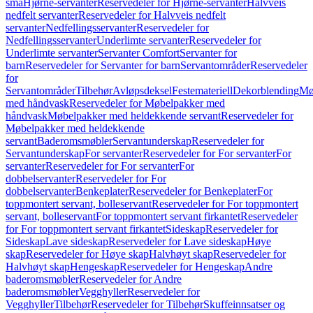
små
Hjørne-servanter
Reservedeler for Hjørne-servanter
Halvveis
nedfelt servanter
Reservedeler for Halvveis nedfelt
servanter
Nedfellingsservanter
Reservedeler for
Nedfellingsservanter
Underlimte servanter
Reservedeler for
Underlimte servanter
Servanter Comfort
Servanter for
barn
Reservedeler for Servanter for barn
Servantområder
Reservedeler
for
Servantområder
Tilbehør
Avløpsdeksel
Festemateriell
Dekorblending
Mø
med håndvask
Reservedeler for Møbelpakker med
håndvask
Møbelpakker med heldekkende servant
Reservedeler for
Møbelpakker med heldekkende
servant
Baderomsmøbler
Servantunderskap
Reservedeler for
Servantunderskap
For servanter
Reservedeler for For servanter
For
servanter
Reservedeler for For servanter
For
dobbelservanter
Reservedeler for For
dobbelservanter
Benkeplater
Reservedeler for Benkeplater
For
toppmontert servant, bolleservant
Reservedeler for For toppmontert
servant, bolleservant
For toppmontert servant firkantet
Reservedeler
for For toppmontert servant firkantet
Sideskap
Reservedeler for
Sideskap
Lave sideskap
Reservedeler for Lave sideskap
Høye
skap
Reservedeler for Høye skap
Halvhøyt skap
Reservedeler for
Halvhøyt skap
Hengeskap
Reservedeler for Hengeskap
Andre
baderomsmøbler
Reservedeler for Andre
baderomsmøbler
Vegghyller
Reservedeler for
Vegghyller
Tilbehør
Reservedeler for Tilbehør
Skuffeinnsatser og