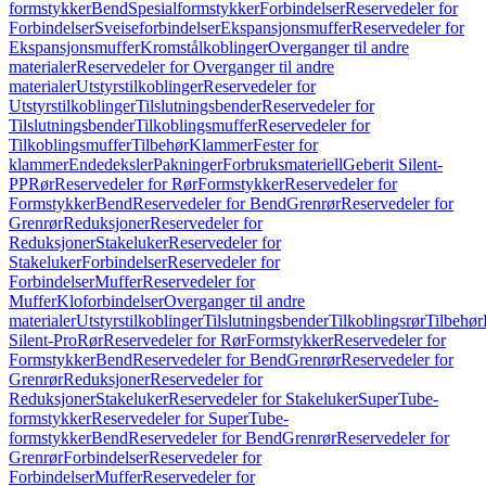
formstykker
Bend
Spesialformstykker
Forbindelser
Reservedeler for
Forbindelser
Sveiseforbindelser
Ekspansjonsmuffer
Reservedeler for
Ekspansjonsmuffer
Kromstålkoblinger
Overganger til andre
materialer
Reservedeler for Overganger til andre
materialer
Utstyrstilkoblinger
Reservedeler for
Utstyrstilkoblinger
Tilslutningsbender
Reservedeler for
Tilslutningsbender
Tilkoblingsmuffer
Reservedeler for
Tilkoblingsmuffer
Tilbehør
Klammer
Fester for
klammer
Endedeksler
Pakninger
Forbruksmateriell
Geberit Silent-
PP
Rør
Reservedeler for Rør
Formstykker
Reservedeler for
Formstykker
Bend
Reservedeler for Bend
Grenrør
Reservedeler for
Grenrør
Reduksjoner
Reservedeler for
Reduksjoner
Stakeluker
Reservedeler for
Stakeluker
Forbindelser
Reservedeler for
Forbindelser
Muffer
Reservedeler for
Muffer
Kloforbindelser
Overganger til andre
materialer
Utstyrstilkoblinger
Tilslutningsbender
Tilkoblingsrør
Tilbehør
Silent-Pro
Rør
Reservedeler for Rør
Formstykker
Reservedeler for
Formstykker
Bend
Reservedeler for Bend
Grenrør
Reservedeler for
Grenrør
Reduksjoner
Reservedeler for
Reduksjoner
Stakeluker
Reservedeler for Stakeluker
SuperTube-
formstykker
Reservedeler for SuperTube-
formstykker
Bend
Reservedeler for Bend
Grenrør
Reservedeler for
Grenrør
Forbindelser
Reservedeler for
Forbindelser
Muffer
Reservedeler for