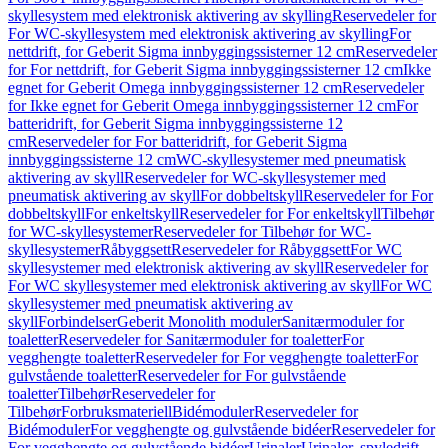
skyllesystem med elektronisk aktivering av skylling
Reservedeler for
For WC-skyllesystem med elektronisk aktivering av skylling
For
nettdrift, for Geberit Sigma innbyggingssisterner 12 cm
Reservedeler
for For nettdrift, for Geberit Sigma innbyggingssisterner 12 cm
Ikke
egnet for Geberit Omega innbyggingssisterner 12 cm
Reservedeler
for Ikke egnet for Geberit Omega innbyggingssisterner 12 cm
For
batteridrift, for Geberit Sigma innbyggingssisterne 12
cm
Reservedeler for For batteridrift, for Geberit Sigma
innbyggingssisterne 12 cm
WC-skyllesystemer med pneumatisk
aktivering av skyll
Reservedeler for WC-skyllesystemer med
pneumatisk aktivering av skyll
For dobbeltskyll
Reservedeler for For
dobbeltskyll
For enkeltskyll
Reservedeler for For enkeltskyll
Tilbehør
for WC-skyllesystemer
Reservedeler for Tilbehør for WC-
skyllesystemer
Råbyggsett
Reservedeler for Råbyggsett
For WC
skyllesystemer med elektronisk aktivering av skyll
Reservedeler for
For WC skyllesystemer med elektronisk aktivering av skyll
For WC
skyllesystemer med pneumatisk aktivering av
skyll
Forbindelser
Geberit Monolith moduler
Sanitærmoduler for
toaletter
Reservedeler for Sanitærmoduler for toaletter
For
vegghengte toaletter
Reservedeler for For vegghengte toaletter
For
gulvstående toaletter
Reservedeler for For gulvstående
toaletter
Tilbehør
Reservedeler for
Tilbehør
Forbruksmateriell
Bidémoduler
Reservedeler for
Bidémoduler
For vegghengte og gulvstående bidéer
Reservedeler for
For vegghengte og gulvstående bidéer
Urinaler
Urinaler, spyledrift,