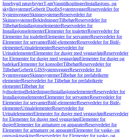
Innebygd røravbryter
T-rør
Vanntilkoplinger
Installasjons- og
skyllesystemer
Geberit Duofix
Systemvegger
Reservedeler for
Systemvegger
Skinnesystemer
Reservedeler for
Skinnesystemer
Bekledninger
Tilbehør
Reservedeler for
Tilbehør
Installasjonselementer
Reservedeler for
Installasjonselementer
Elementer for toaletter
Reservedeler for
Elementer for toaletter
Elementer for servanter
Reservedeler for
Elementer for servanter
Bidé-elementer
Reservedeler for Bidé-
elementer
Urinalelementer
Reservedeler for
Urinalelementer
Elementer for dusjer med veggavløp
Reservedeler
for Elementer for dusjer med veggavløp
Elementer for dusjer og
badekar
Elementer for konsoller
Tilbehør
Reservedeler for
Tilbehør
Geberit GIS
Systemvegger
Reservedeler for
Systemvegger
Skinnesystemer
Tilbehør for prefabrikerte
elementer
Reservedeler for Tilbehør for prefabrikerte
elementer
Tilbehør for
lydisolering
Bekledninger
Installasjonselementer
Reservedeler for
Installasjonselementer
Elementer for servanter
Reservedeler for
Elementer for servanter
Bidé-elementer
Reservedeler for Bidé-
elementer
Urinalelementer
Reservedeler for
Urinalelementer
Elementer for dusjer med veggavløp
Reservedeler
for Elementer for dusjer med veggavløp
Elementer for
dusjer
Elementer for armaturer og apparater
Reservedeler for
Elementer for armaturer og apparater
Elementer for vaske- og
oppvaskmaskiner
Reservedeler for Elementer for vaske- og