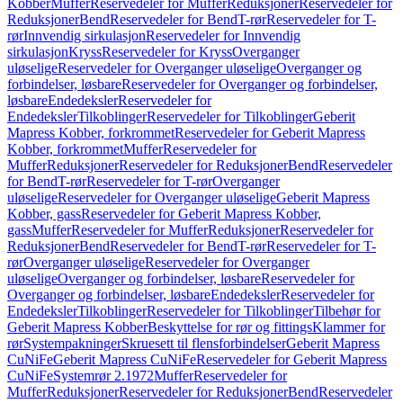
Kobber
Muffer
Reservedeler for Muffer
Reduksjoner
Reservedeler for
Reduksjoner
Bend
Reservedeler for Bend
T-rør
Reservedeler for T-
rør
Innvendig sirkulasjon
Reservedeler for Innvendig
sirkulasjon
Kryss
Reservedeler for Kryss
Overganger
uløselige
Reservedeler for Overganger uløselige
Overganger og
forbindelser, løsbare
Reservedeler for Overganger og forbindelser,
løsbare
Endedeksler
Reservedeler for
Endedeksler
Tilkoblinger
Reservedeler for Tilkoblinger
Geberit
Mapress Kobber, forkrommet
Reservedeler for Geberit Mapress
Kobber, forkrommet
Muffer
Reservedeler for
Muffer
Reduksjoner
Reservedeler for Reduksjoner
Bend
Reservedeler
for Bend
T-rør
Reservedeler for T-rør
Overganger
uløselige
Reservedeler for Overganger uløselige
Geberit Mapress
Kobber, gass
Reservedeler for Geberit Mapress Kobber,
gass
Muffer
Reservedeler for Muffer
Reduksjoner
Reservedeler for
Reduksjoner
Bend
Reservedeler for Bend
T-rør
Reservedeler for T-
rør
Overganger uløselige
Reservedeler for Overganger
uløselige
Overganger og forbindelser, løsbare
Reservedeler for
Overganger og forbindelser, løsbare
Endedeksler
Reservedeler for
Endedeksler
Tilkoblinger
Reservedeler for Tilkoblinger
Tilbehør for
Geberit Mapress Kobber
Beskyttelse for rør og fittings
Klammer for
rør
Systempakninger
Skruesett til flensforbindelser
Geberit Mapress
CuNiFe
Geberit Mapress CuNiFe
Reservedeler for Geberit Mapress
CuNiFe
Systemrør 2.1972
Muffer
Reservedeler for
Muffer
Reduksjoner
Reservedeler for Reduksjoner
Bend
Reservedeler