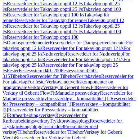
l/s
Reservedeler for Takavløp opptil 12 l/s
Takavløp opptil 25
l/s
Reservedeler for Takavløp opptil 25 l/s
Takavløp oppti 100
l/s
Reservedeler for Takavløp oppti 100 l/s
Takavløp for
renner
Reservedeler for Takavløp for renner
Takavløp opptil 12
l/s
Reservedeler for Takavløp opptil 12 l/s
Takavløp opptil 25
l/s
Reservedeler for Takavløp opptil 25 l/s
Takavløp oppti 100
l/s
Reservedeler for Takavløp oppti 100
l/s
Dampsperreelementer
Reservedeler for Dampsperreelementer
For
takavløp oppti 12 l/s
Reservedeler for For takavløp oppti 12 l/s
For
takavløp oppti 25 l/s
Nødoverløp
Reservedeler for Nødoverløp
For
takavløp oppti 12 l/s
Reservedeler for For takavløp oppti 12 l/s
For
takavløp oppti 25 l/s
Reservedeler for For takavløp oppti 25
l/s
Fester
Festesystem d40–200
Festesystem d250–
315
Tilbehør
Reservedeler for Tilbehør
For takavløp
Reservedeler for
For takavløp
For fester
Verktøy, nettverkskomponenter og
programvare
Verktøy
Verktøy til Geberit FlowFit
Reservedeler for
Verktøy til Geberit FlowFit
Manuelle pressverktøy
Reservedeler for
Manuelle pressverktøy
Pressverktøy – kompatibilitet [1]
Reservedeler
for Pressverktøy – kompatibilitet [1]
Pressverktøy – kompatibilitet
[2]
Reservedeler for Pressverktøy – kompatibilitet
[2]
Rørbearbeidingsverktøy
Reservedeler for
Rørbearbeidingsverktøy
Trykkprøvingsplugg
Reservedeler for
Trykkprøvingsplugg
Testmiddel
Pressenheter med
verktøy
Tilbehør
Reservedeler for Tilbehør
Verktøy for Geberit
Mepla
Reservedeler for Verktøy for Geberit