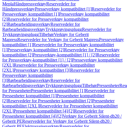
Mepla
Håndpressverktøy
Reservedeler for
Håndpressverktøy
Presseverktøy kompatibilitet [1]
Reservedeler for
Presseverktøy kompatibilitet [1]
Presseverktøy kompatibilitet
[2]
Reservedeler for Presseverktøy kompatibilitet
[2]
Rørbearbeidingsverktøy
Reservedeler for
Rørbearbeidingsverktøy
Trykkprøvingsplugg
Reservedeler for
Trykkprøvingsplugg
Tilbehør
Verktøy for Geberit
Mapress
Reservedeler for Verktøy for Geberit Mapress
Presseverktøy
kompatibilitet [1]
Reservedeler for Presseverktøy kompatibilitet
[1]
Presseverktøy kompatibilitet [2]
Reservedeler for Presseverktøy
kompatibilitet [2]
Pressverktøy-kompatibilitet [1] / [2]
Reservedeler
for Pressverktøy-kompatibilitet [1] / [2]
Presseverktøy kompatibilitet
[2XL]
Reservedeler for Presseverktøy kompatibilitet
[2XL]
Presseverktøy kompatibilitet [3]
Reservedeler for
Presseverktøy kompatibilitet
[3]
Rørbearbeidingsverktøy
Reservedeler for
Rørbearbeidingsverktøy
Trykkprøvingsplugg
Tilbehør
Pressenheter
Res
for Pressenheter
Pressenheter kompatibilitet [1]
Reservedeler for
Pressenheter kompatibilitet [1]
Pressenheter kompatibilitet
[2]
Reservedeler for Pressenheter kompatibilitet [2]
Pressenheter
kompatibilitet [2XL]
Reservedeler for Pressenheter kompatibilitet
[2XL]
Pressenheter kompatibilitet [4]/[2]
Reservedeler for
Pressenheter kompatibilitet [4]/[2]
Verktøy for Geberit Silent-db20 /
Geberit PE
Reservedeler for Verktøy for Geberit Silent-db20 /
Geberit PE
Elektrosveiseverktøy
Reservedeler for