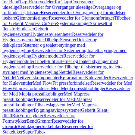
for Bend
T-rør
Reservedeler for T-rør
Overganger
uløselige
Reservedeler for Overganger uløselige
Overganger og
forbindelser, løsbare
Reservedeler for Overganger og forbindelser,
løsbare
Gjennomføringer
Reservedeler for Gjennomføringer
Tilbehør
for Geberit Mapress CuNiFe
Systempakninger
Skruesett til
flensforbindelser
Geberit
hygienesystem
Hygienespylerenheter
Reservedeler for
Hygienespylerenheter
Tilbehør
Sensorer
Deksler og
dekkplater
Sisterner og toalett-styringer med
hygienespyling
Reservedeler for Sisterner og toalett-styringer med
hygienespyling
Hygienemoduler
Reservedeler for
Hygienemoduler
Tilbehør til sisterner og toalett-styringer med
hygienespyling
Reservedeler for Tilbehør til sisterner og toalett-
styringer med hygienespyling
Nettdel
Reservedeler for
Nettdel
Nettverkskomponenter
Rørarmaturer
Kuleventiler
Reservedeler
for Kuleventiler
Med FlowFit pressforbindelser
Reservedeler for Med
FlowFit pressforbindelser
Med Mepla presstilkoblinger
Reservedeler
for Med Mepla presstilkoblinger
Med Mapress
presstilkoblinger
Reservedeler for Med Mapress
presstilkoblinger
Tilbakeslagsventiler
Med Mapress
presstilkoblinger
Bygningsavløpssystemer
Geberit Silent-
db20
Rør
Formstykker
Reservedeler for
Formstykker
Bend
Grenrør
Reservedeler for
Grenrør
Reduksjoner
Stakeluker
Reservedeler for
Stakeluker
SuperTube-