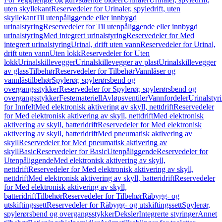
uten skyllekant
Reservedeler for Urinaler, spyledrift, uten
skyllekant
Til utenpåliggende eller innbygd
urinalstyring
Reservedeler for Til utenpåliggende eller innbygd
urinalstyring
Med integrert urinalstyring
Reservedeler for Med
integrert urinalstyring
Urinal, drift uten vann
Reservedeler for Urinal,
drift uten vann
Uten lokk
Reservedeler for Uten
lokk
Urinalskillevegger
Urinalskillevegger av plast
Urinalskillevegger
av glass
Tilbehør
Reservedeler for Tilbehør
Vannlåser og
vannlåstilbehør
Spylerør, spylerørsbend og
overgangsstykker
Reservedeler for Spylerør, spylerørsbend og
overgangsstykker
Festemateriell
Avløpsventiler
Vannfordeler
Urinalstyr
for Innfelt
Med elektronisk aktivering av skyll, nettdrift
Reservedeler
for Med elektronisk aktivering av skyll, nettdrift
Med elektronisk
aktivering av skyll, batteridrift
Reservedeler for Med elektronisk
aktivering av skyll, batteridrift
Med pneumatisk aktivering av
skyll
Reservedeler for Med pneumatisk aktivering av
skyll
Basic
Reservedeler for Basic
Utenpåliggende
Reservedeler for
Utenpåliggende
Med elektronisk aktivering av skyll,
nettdrift
Reservedeler for Med elektronisk aktivering av skyll,
nettdrift
Med elektronisk aktivering av skyll, batteridrift
Reservedeler
for Med elektronisk aktivering av skyll,
batteridrift
Tilbehør
Reservedeler for Tilbehør
Råbygg- og
utskiftingssett
Reservedeler for Råbygg- og utskiftingssett
Spylerør,
spylerørsbend og overgangsstykker
Deksler
Integrerte styringer
Annet