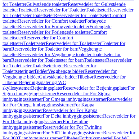
for Toaletter
Gulvstående toaletter
Reservedeler for Gulvstående
toaletter
Toaletter
Reservedeler for Toaletter
Toalettseter
Reservedeler
for Toalettseter
Toalettseter
Reservedeler for Toalettseter
Comfort
toaletter
Reservedeler for Comfort toaletter
Forhøyede
toaletter
Reservedeler for Forhøyede toaletter
Forlengede
toaletter
Reservedeler for Forlengede toaletter
Comfort
toalettseter
Reservedeler for Comfort
toalettseter
Toalettseter
Reservedeler for Toalettseter
Toaletter for
barn
Reservedeler for Toaletter for barn
Vegghengte
toaletter
Reservedeler for Vegghengte toaletter
Toalettseter for
barn
Reservedeler for Toalettseter for barn
Toalettseter
Reservedeler
for Toalettseter
Toalettseteringer
Reservedeler for
Toalettseteringer
Bidéer
Vegghengte bidéer
Reservedeler for
Vegghengte bidéer
Gulvstående bidéer
Tilbehør
Reservedeler for
Tilbehør
Betjeningsplater og WC
skyllesystemer
Betjeningsplater
Reservedeler for Betjeningsplater
For
Sigma innbyggingssisterner
Reservedeler for For Sigma
innbyggingssisterner
For Omega innbyggingssisterner
Reservedeler
for For Omega innbyggingssisterner
For Kappa
innbyggingssisterner
Reservedeler for For Kappa
innbyggingssisterner
For Delta innbyggingssisterner
Reservedeler for
For Delta innbyggingssisterner
For Twinline
innbyggingssisterner
Reservedeler for For Twinline
innbyggingssisterner
For 300T innbyggingssisterner
Reservedeler for
For 300T innbyggingssisterner
Tilbehør
Forbruksmateriell
For WC-