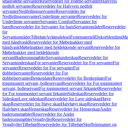
små
Hjørne-servanter
Reservedeler for Hjørne-servanter
Halvveis
nedfelt servanter
Reservedeler for Halvveis nedfelt
servanter
Nedfellingsservanter
Reservedeler for
Nedfellingsservanter
Underlimte servanter
Reservedeler for
Underlimte servanter
Servanter Comfort
Servanter for
barn
Reservedeler for Servanter for barn
Servantområder
Reservedeler
for
Servantområder
Tilbehør
Avløpsdeksel
Festemateriell
Dekorblending
Mø
med håndvask
Reservedeler for Møbelpakker med
håndvask
Møbelpakker med heldekkende servant
Reservedeler for
Møbelpakker med heldekkende
servant
Baderomsmøbler
Servantunderskap
Reservedeler for
Servantunderskap
For servanter
Reservedeler for For servanter
For
servanter
Reservedeler for For servanter
For
dobbelservanter
Reservedeler for For
dobbelservanter
Benkeplater
Reservedeler for Benkeplater
For
toppmontert servant, bolleservant
Reservedeler for For toppmontert
servant, bolleservant
For toppmontert servant firkantet
Reservedeler
for For toppmontert servant firkantet
Sideskap
Reservedeler for
Sideskap
Lave sideskap
Reservedeler for Lave sideskap
Høye
skap
Reservedeler for Høye skap
Halvhøyt skap
Reservedeler for
Halvhøyt skap
Hengeskap
Reservedeler for Hengeskap
Andre
baderomsmøbler
Reservedeler for Andre
baderomsmøbler
Vegghyller
Reservedeler for
Vegghyller
Tilbehør
Reservedeler for Tilbehør
Skuffeinnsatser og