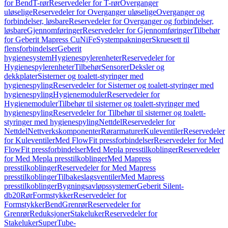
for Bend
T-rør
Reservedeler for T-rør
Overganger
uløselige
Reservedeler for Overganger uløselige
Overganger og
forbindelser, løsbare
Reservedeler for Overganger og forbindelser,
løsbare
Gjennomføringer
Reservedeler for Gjennomføringer
Tilbehør
for Geberit Mapress CuNiFe
Systempakninger
Skruesett til
flensforbindelser
Geberit
hygienesystem
Hygienespylerenheter
Reservedeler for
Hygienespylerenheter
Tilbehør
Sensorer
Deksler og
dekkplater
Sisterner og toalett-styringer med
hygienespyling
Reservedeler for Sisterner og toalett-styringer med
hygienespyling
Hygienemoduler
Reservedeler for
Hygienemoduler
Tilbehør til sisterner og toalett-styringer med
hygienespyling
Reservedeler for Tilbehør til sisterner og toalett-
styringer med hygienespyling
Nettdel
Reservedeler for
Nettdel
Nettverkskomponenter
Rørarmaturer
Kuleventiler
Reservedeler
for Kuleventiler
Med FlowFit pressforbindelser
Reservedeler for Med
FlowFit pressforbindelser
Med Mepla presstilkoblinger
Reservedeler
for Med Mepla presstilkoblinger
Med Mapress
presstilkoblinger
Reservedeler for Med Mapress
presstilkoblinger
Tilbakeslagsventiler
Med Mapress
presstilkoblinger
Bygningsavløpssystemer
Geberit Silent-
db20
Rør
Formstykker
Reservedeler for
Formstykker
Bend
Grenrør
Reservedeler for
Grenrør
Reduksjoner
Stakeluker
Reservedeler for
Stakeluker
SuperTube-