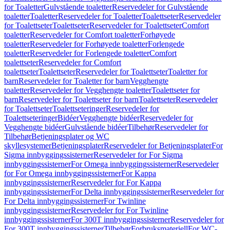
for Toaletter
Gulvstående toaletter
Reservedeler for Gulvstående
toaletter
Toaletter
Reservedeler for Toaletter
Toalettseter
Reservedeler
for Toalettseter
Toalettseter
Reservedeler for Toalettseter
Comfort
toaletter
Reservedeler for Comfort toaletter
Forhøyede
toaletter
Reservedeler for Forhøyede toaletter
Forlengede
toaletter
Reservedeler for Forlengede toaletter
Comfort
toalettseter
Reservedeler for Comfort
toalettseter
Toalettseter
Reservedeler for Toalettseter
Toaletter for
barn
Reservedeler for Toaletter for barn
Vegghengte
toaletter
Reservedeler for Vegghengte toaletter
Toalettseter for
barn
Reservedeler for Toalettseter for barn
Toalettseter
Reservedeler
for Toalettseter
Toalettseteringer
Reservedeler for
Toalettseteringer
Bidéer
Vegghengte bidéer
Reservedeler for
Vegghengte bidéer
Gulvstående bidéer
Tilbehør
Reservedeler for
Tilbehør
Betjeningsplater og WC
skyllesystemer
Betjeningsplater
Reservedeler for Betjeningsplater
For
Sigma innbyggingssisterner
Reservedeler for For Sigma
innbyggingssisterner
For Omega innbyggingssisterner
Reservedeler
for For Omega innbyggingssisterner
For Kappa
innbyggingssisterner
Reservedeler for For Kappa
innbyggingssisterner
For Delta innbyggingssisterner
Reservedeler for
For Delta innbyggingssisterner
For Twinline
innbyggingssisterner
Reservedeler for For Twinline
innbyggingssisterner
For 300T innbyggingssisterner
Reservedeler for
For 300T innbyggingssisterner
Tilbehør
Forbruksmateriell
For WC-