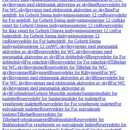
skyllesystem med elektronisk aktivering av skylling
Reservedeler for
For WC-skyllesystem med elektronisk aktivering av skylling
For
nettdrift, for Geberit Sigma innbyggingssisterner 12 cm
Reservedeler
for For nettdrift, for Geberit Sigma innbyggingssisterner 12 cm
Ikke
egnet for Geberit Omega innbyggingssisterner 12 cm
Reservedeler
for Ikke egnet for Geberit Omega innbyggingssisterner 12 cm
For
batteridrift, for Geberit Sigma innbyggingssisterne 12
cm
Reservedeler for For batteridrift, for Geberit Sigma
innbyggingssisterne 12 cm
WC-skyllesystemer med pneumatisk
aktivering av skyll
Reservedeler for WC-skyllesystemer med
pneumatisk aktivering av skyll
For dobbeltskyll
Reservedeler for For
dobbeltskyll
For enkeltskyll
Reservedeler for For enkeltskyll
Tilbehør
for WC-skyllesystemer
Reservedeler for Tilbehør for WC-
skyllesystemer
Råbyggsett
Reservedeler for Råbyggsett
For WC
skyllesystemer med elektronisk aktivering av skyll
Reservedeler for
For WC skyllesystemer med elektronisk aktivering av skyll
For WC
skyllesystemer med pneumatisk aktivering av
skyll
Forbindelser
Geberit Monolith moduler
Sanitærmoduler for
toaletter
Reservedeler for Sanitærmoduler for toaletter
For
vegghengte toaletter
Reservedeler for For vegghengte toaletter
For
gulvstående toaletter
Reservedeler for For gulvstående
toaletter
Tilbehør
Reservedeler for
Tilbehør
Forbruksmateriell
Bidémoduler
Reservedeler for
Bidémoduler
For vegghengte og gulvstående bidéer
Reservedeler for
For vegghengte og gulvstående bidéer
Urinaler
Urinaler, spyledrift,