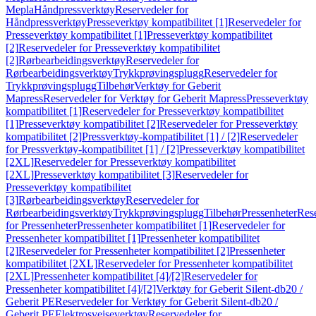
Mepla
Håndpressverktøy
Reservedeler for
Håndpressverktøy
Presseverktøy kompatibilitet [1]
Reservedeler for
Presseverktøy kompatibilitet [1]
Presseverktøy kompatibilitet
[2]
Reservedeler for Presseverktøy kompatibilitet
[2]
Rørbearbeidingsverktøy
Reservedeler for
Rørbearbeidingsverktøy
Trykkprøvingsplugg
Reservedeler for
Trykkprøvingsplugg
Tilbehør
Verktøy for Geberit
Mapress
Reservedeler for Verktøy for Geberit Mapress
Presseverktøy
kompatibilitet [1]
Reservedeler for Presseverktøy kompatibilitet
[1]
Presseverktøy kompatibilitet [2]
Reservedeler for Presseverktøy
kompatibilitet [2]
Pressverktøy-kompatibilitet [1] / [2]
Reservedeler
for Pressverktøy-kompatibilitet [1] / [2]
Presseverktøy kompatibilitet
[2XL]
Reservedeler for Presseverktøy kompatibilitet
[2XL]
Presseverktøy kompatibilitet [3]
Reservedeler for
Presseverktøy kompatibilitet
[3]
Rørbearbeidingsverktøy
Reservedeler for
Rørbearbeidingsverktøy
Trykkprøvingsplugg
Tilbehør
Pressenheter
Res
for Pressenheter
Pressenheter kompatibilitet [1]
Reservedeler for
Pressenheter kompatibilitet [1]
Pressenheter kompatibilitet
[2]
Reservedeler for Pressenheter kompatibilitet [2]
Pressenheter
kompatibilitet [2XL]
Reservedeler for Pressenheter kompatibilitet
[2XL]
Pressenheter kompatibilitet [4]/[2]
Reservedeler for
Pressenheter kompatibilitet [4]/[2]
Verktøy for Geberit Silent-db20 /
Geberit PE
Reservedeler for Verktøy for Geberit Silent-db20 /
Geberit PE
Elektrosveiseverktøy
Reservedeler for