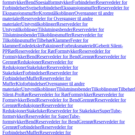
formstykker
Bend
Spesialformstykker
Forbindelser
Reservedeler for
Forbindelser
Sveiseforbindelser
Ekspansjonsmuffer
Reservedeler for
Ekspansjonsmuffer
Kromstålkoblinger
Overganger til andre
materialer
Reservedeler for Overganger til andre
materialer
Utstyrstilkoblinger
Reservedeler for
Utstyrstilkoblinger
Tilslutningsbender
Reservedeler for
Tilslutningsbender
Tilkoblingsmuffer
Reservedeler for
Tilkoblingsmuffer
Tilbehør
Klammer
Fester for
klammer
Endedeksler
Pakninger
Forbruksmateriell
Geberit Silent-
PP
Rør
Reservedeler for Rør
Formstykker
Reservedeler for
Formstykker
Bend
Reservedeler for Bend
Grenrør
Reservedeler for
Grenrør
Reduksjoner
Reservedeler for
Reduksjoner
Stakeluker
Reservedeler for
Stakeluker
Forbindelser
Reservedeler for
Forbindelser
Muffer
Reservedeler for
Muffer
Kloforbindelser
Overganger til andre
materialer
Utstyrstilkoblinger
Tilslutningsbender
Tilkoblingsrør
Tilbehør
Silent-Pro
Rør
Reservedeler for Rør
Formstykker
Reservedeler for
Formstykker
Bend
Reservedeler for Bend
Grenrør
Reservedeler for
Grenrør
Reduksjoner
Reservedeler for
Reduksjoner
Stakeluker
Reservedeler for Stakeluker
SuperTube-
formstykker
Reservedeler for SuperTube-
formstykker
Bend
Reservedeler for Bend
Grenrør
Reservedeler for
Grenrør
Forbindelser
Reservedeler for
Forbindelser
Muffer
Reservedeler for