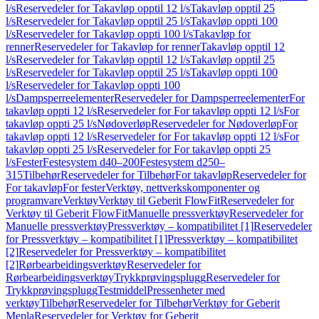
l/s
Reservedeler for Takavløp opptil 12 l/s
Takavløp opptil 25
l/s
Reservedeler for Takavløp opptil 25 l/s
Takavløp oppti 100
l/s
Reservedeler for Takavløp oppti 100 l/s
Takavløp for
renner
Reservedeler for Takavløp for renner
Takavløp opptil 12
l/s
Reservedeler for Takavløp opptil 12 l/s
Takavløp opptil 25
l/s
Reservedeler for Takavløp opptil 25 l/s
Takavløp oppti 100
l/s
Reservedeler for Takavløp oppti 100
l/s
Dampsperreelementer
Reservedeler for Dampsperreelementer
For
takavløp oppti 12 l/s
Reservedeler for For takavløp oppti 12 l/s
For
takavløp oppti 25 l/s
Nødoverløp
Reservedeler for Nødoverløp
For
takavløp oppti 12 l/s
Reservedeler for For takavløp oppti 12 l/s
For
takavløp oppti 25 l/s
Reservedeler for For takavløp oppti 25
l/s
Fester
Festesystem d40–200
Festesystem d250–
315
Tilbehør
Reservedeler for Tilbehør
For takavløp
Reservedeler for
For takavløp
For fester
Verktøy, nettverkskomponenter og
programvare
Verktøy
Verktøy til Geberit FlowFit
Reservedeler for
Verktøy til Geberit FlowFit
Manuelle pressverktøy
Reservedeler for
Manuelle pressverktøy
Pressverktøy – kompatibilitet [1]
Reservedeler
for Pressverktøy – kompatibilitet [1]
Pressverktøy – kompatibilitet
[2]
Reservedeler for Pressverktøy – kompatibilitet
[2]
Rørbearbeidingsverktøy
Reservedeler for
Rørbearbeidingsverktøy
Trykkprøvingsplugg
Reservedeler for
Trykkprøvingsplugg
Testmiddel
Pressenheter med
verktøy
Tilbehør
Reservedeler for Tilbehør
Verktøy for Geberit
Mepla
Reservedeler for Verktøy for Geberit