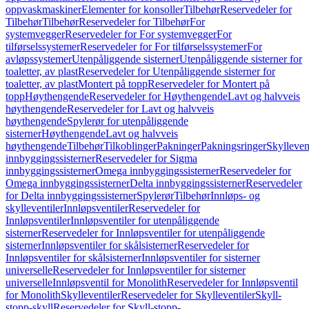
oppvaskmaskiner
Elementer for konsoller
Tilbehør
Reservedeler for
Tilbehør
Tilbehør
Reservedeler for Tilbehør
For
systemvegger
Reservedeler for For systemvegger
For
tilførselssystemer
Reservedeler for For tilførselssystemer
For
avløpssystemer
Utenpåliggende sisterner
Utenpåliggende sisterner for
toaletter, av plast
Reservedeler for Utenpåliggende sisterner for
toaletter, av plast
Montert på topp
Reservedeler for Montert på
topp
Høythengende
Reservedeler for Høythengende
Lavt og halvveis
høythengende
Reservedeler for Lavt og halvveis
høythengende
Spylerør for utenpåliggende
sisterner
Høythengende
Lavt og halvveis
høythengende
Tilbehør
Tilkoblinger
Pakninger
Pakningsringer
Skylleven
innbyggingssisterner
Reservedeler for Sigma
innbyggingssisterner
Omega innbyggingssisterner
Reservedeler for
Omega innbyggingssisterner
Delta innbyggingssisterner
Reservedeler
for Delta innbyggingssisterner
Spylerør
Tilbehør
Innløps- og
skylleventiler
Innløpsventiler
Reservedeler for
Innløpsventiler
Innløpsventiler for utenpåliggende
sisterner
Reservedeler for Innløpsventiler for utenpåliggende
sisterner
Innløpsventiler for skålsisterner
Reservedeler for
Innløpsventiler for skålsisterner
Innløpsventiler for sisterner
universelle
Reservedeler for Innløpsventiler for sisterner
universelle
Innløpsventil for Monolith
Reservedeler for Innløpsventil
for Monolith
Skylleventiler
Reservedeler for Skylleventiler
Skyll-
stopp-skyll
Reservedeler for Skyll-stopp-