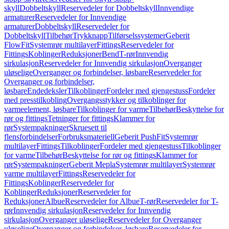
skyll
Dobbeltskyll
Reservedeler for Dobbeltskyll
Innvendige
armaturer
Reservedeler for Innvendige
armaturer
Dobbeltskyll
Reservedeler for
Dobbeltskyll
Tilbehør
Trykknapp
Tilførselssystemer
Geberit
FlowFit
Systemrør multilayer
Fittings
Reservedeler for
Fittings
Koblinger
Reduksjoner
Bend
T-rør
Innvendig
sirkulasjon
Reservedeler for Innvendig sirkulasjon
Overganger
uløselige
Overganger og forbindelser, løsbare
Reservedeler for
Overganger og forbindelser,
løsbare
Endedeksler
Tilkoblinger
Fordeler med gjengestuss
Fordeler
med presstilkobling
Overgangsstykker og tilkoblinger for
varmeelement, løsbare
Tilkoblinger for varme
Tilbehør
Beskyttelse for
rør og fittings
Tetninger for fittings
Klammer for
rør
Systempakninger
Skruesett til
flensforbindelser
Forbruksmateriell
Geberit PushFit
Systemrør
multilayer
Fittings
Tilkoblinger
Fordeler med gjengestuss
Tilkoblinger
for varme
Tilbehør
Beskyttelse for rør og fittings
Klammer for
rør
Systempakninger
Geberit Mepla
Systemrør multilayer
Systemrør
varme multilayer
Fittings
Reservedeler for
Fittings
Koblinger
Reservedeler for
Koblinger
Reduksjoner
Reservedeler for
Reduksjoner
Albue
Reservedeler for Albue
T-rør
Reservedeler for T-
rør
Innvendig sirkulasjon
Reservedeler for Innvendig
sirkulasjon
Overganger uløselige
Reservedeler for Overganger
uløselige
Overganger og forbindelser, løsbare
Reservedeler for