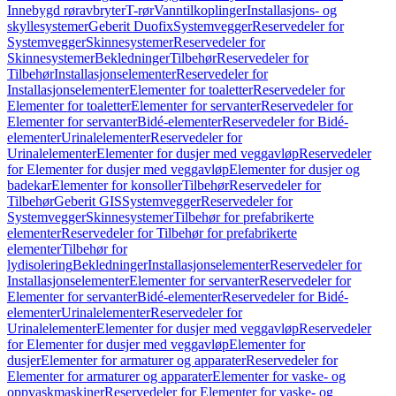
Innebygd røravbryter
T-rør
Vanntilkoplinger
Installasjons- og
skyllesystemer
Geberit Duofix
Systemvegger
Reservedeler for
Systemvegger
Skinnesystemer
Reservedeler for
Skinnesystemer
Bekledninger
Tilbehør
Reservedeler for
Tilbehør
Installasjonselementer
Reservedeler for
Installasjonselementer
Elementer for toaletter
Reservedeler for
Elementer for toaletter
Elementer for servanter
Reservedeler for
Elementer for servanter
Bidé-elementer
Reservedeler for Bidé-
elementer
Urinalelementer
Reservedeler for
Urinalelementer
Elementer for dusjer med veggavløp
Reservedeler
for Elementer for dusjer med veggavløp
Elementer for dusjer og
badekar
Elementer for konsoller
Tilbehør
Reservedeler for
Tilbehør
Geberit GIS
Systemvegger
Reservedeler for
Systemvegger
Skinnesystemer
Tilbehør for prefabrikerte
elementer
Reservedeler for Tilbehør for prefabrikerte
elementer
Tilbehør for
lydisolering
Bekledninger
Installasjonselementer
Reservedeler for
Installasjonselementer
Elementer for servanter
Reservedeler for
Elementer for servanter
Bidé-elementer
Reservedeler for Bidé-
elementer
Urinalelementer
Reservedeler for
Urinalelementer
Elementer for dusjer med veggavløp
Reservedeler
for Elementer for dusjer med veggavløp
Elementer for
dusjer
Elementer for armaturer og apparater
Reservedeler for
Elementer for armaturer og apparater
Elementer for vaske- og
oppvaskmaskiner
Reservedeler for Elementer for vaske- og