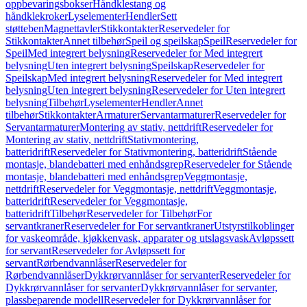
oppbevaringsbokser
Håndklestang og
håndklekroker
Lyselementer
Hendler
Sett
støtteben
Magnettavler
Stikkontakter
Reservedeler for
Stikkontakter
Annet tilbehør
Speil og speilskap
Speil
Reservedeler for
Speil
Med integrert belysning
Reservedeler for Med integrert
belysning
Uten integrert belysning
Speilskap
Reservedeler for
Speilskap
Med integrert belysning
Reservedeler for Med integrert
belysning
Uten integrert belysning
Reservedeler for Uten integrert
belysning
Tilbehør
Lyselementer
Hendler
Annet
tilbehør
Stikkontakter
Armaturer
Servantarmaturer
Reservedeler for
Servantarmaturer
Montering av stativ, nettdrift
Reservedeler for
Montering av stativ, nettdrift
Stativmontering,
batteridrift
Reservedeler for Stativmontering, batteridrift
Stående
montasje, blandebatteri med enhåndsgrep
Reservedeler for Stående
montasje, blandebatteri med enhåndsgrep
Veggmontasje,
nettdrift
Reservedeler for Veggmontasje, nettdrift
Veggmontasje,
batteridrift
Reservedeler for Veggmontasje,
batteridrift
Tilbehør
Reservedeler for Tilbehør
For
servantkraner
Reservedeler for For servantkraner
Utstyrstilkoblinger
for vaskeområde, kjøkkenvask, apparater og utslagsvask
Avløpssett
for servant
Reservedeler for Avløpssett for
servant
Rørbendvannlåser
Reservedeler for
Rørbendvannlåser
Dykkrørvannlåser for servanter
Reservedeler for
Dykkrørvannlåser for servanter
Dykkrørvannlåser for servanter,
plassbeparende modell
Reservedeler for Dykkrørvannlåser for