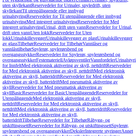
uten skyllekant
Reservedeler for Urinaler, spyledrift, uten
skyllekant
Til utenpåliggende eller innbygd
urinalstyring
Reservedeler for Til utenpåliggende eller innbygd
urinalstyring
Med integrert urinalstyring
Reservedeler for Med
integrert urinalstyring
Urinal, drift uten vann
Reservedeler for Urinal,
drift uten vann
Uten lokk
Reservedeler for Uten
lokk
Urinalskillevegger
Urinalskillevegger av plast
Urinalskillevegger
av glass
Tilbehør
Reservedeler for Tilbehør
Vannlåser og
vannlåstilbehør
Spylerør, spylerørsbend og
overgangsstykker
Reservedeler for Spylerør, spylerørsbend og
overgangsstykker
Festemateriell
Avløpsventiler
Vannfordeler
Urinalstyr
for Innfelt
Med elektronisk aktivering av skyll, nettdrift
Reservedeler
for Med elektronisk aktivering av skyll, nettdrift
Med elektronisk
aktivering av skyll, batteridrift
Reservedeler for Med elektronisk
aktivering av skyll, batteridrift
Med pneumatisk aktivering av
skyll
Reservedeler for Med pneumatisk aktivering av
skyll
Basic
Reservedeler for Basic
Utenpåliggende
Reservedeler for
Utenpåliggende
Med elektronisk aktivering av skyll,
nettdrift
Reservedeler for Med elektronisk aktivering av skyll,
nettdrift
Med elektronisk aktivering av skyll, batteridrift
Reservedeler
for Med elektronisk aktivering av skyll,
batteridrift
Tilbehør
Reservedeler for Tilbehør
Råbygg- og
utskiftingssett
Reservedeler for Råbygg- og utskiftingssett
Spylerør,
spylerørsbend og overgangsstykker
Deksler
Integrerte styringer
Annet