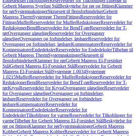
Endedeksler
Tilkoblinger
Reservedeler for Tilkoblinger
Tilbehør til
Geberit Mapress Syrefast Stål
Beskyttelse for rør og fittings
Klammer
for rør
Systempakninger
Skruesett til flensforbindelser
Geberit
Mapress Therm
Systemrør Therm
Fittings
Reservedeler for
Fittings
Muffer
Reservedeler for Muffer
Reduksjoner
Reservedeler for
Reduksjoner
Bend
Reservedeler for Bend
T-rør
Reservedeler for T-
rør
Overganger uløselige
Reservedeler for Overganger
uløselige
Overganger og forbindelser, løsbare
Reservedeler for
Overganger og forbindelser, løsbare
Kompensatorer
Reservedeler for
Kompensatorer
Endedeksler
Reservedeler for Endedeksler
Tilbehør til
Geberit Mapress Therm
Systempakninger
Skruesett til
flensforbindelser
Klammer for rør
Geberit Mapress El-Forsinket
Stål
Geberit Mapress El-Forsinket Stål
Reservedeler for Geberit
Mapress El-Forsinket Stål
Systemrør 1.0034
Systemrør
1.0215
Muffer
Reservedeler for Muffer
Reduksjoner
Reservedeler for
Reduksjoner
Bend
Reservedeler for Bend
T-rør
Reservedeler for T-
rør
Kryss
Reservedeler for Kryss
Overganger uløselige
Reservedeler
for Overganger uløselige
Overganger og forbindelser,
løsbare
Reservedeler for Overganger og forbindelser,
løsbare
Kompensatorer
Reservedeler for
Kompensatorer
Endedeksler
Reservedeler for
Endedeksler
Tilkoblinger for varme
Reservedeler for Tilkoblinger for
varme
Tilbehør for Geberit Mapress El-Forsinket Stål
Beskyttelse for
rør og fittings
Klammer for rør
Systempakninger
Geberit Mapress
Kobber
Geberit Mapress Kobber
Reservedeler for Geberit Mapress