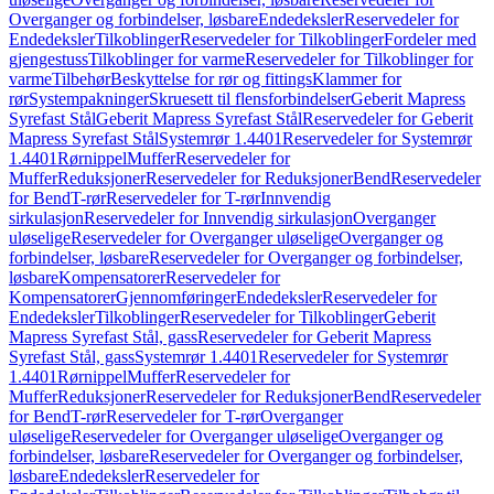
Overganger og forbindelser, løsbare
Endedeksler
Reservedeler for
Endedeksler
Tilkoblinger
Reservedeler for Tilkoblinger
Fordeler med
gjengestuss
Tilkoblinger for varme
Reservedeler for Tilkoblinger for
varme
Tilbehør
Beskyttelse for rør og fittings
Klammer for
rør
Systempakninger
Skruesett til flensforbindelser
Geberit Mapress
Syrefast Stål
Geberit Mapress Syrefast Stål
Reservedeler for Geberit
Mapress Syrefast Stål
Systemrør 1.4401
Reservedeler for Systemrør
1.4401
Rørnippel
Muffer
Reservedeler for
Muffer
Reduksjoner
Reservedeler for Reduksjoner
Bend
Reservedeler
for Bend
T-rør
Reservedeler for T-rør
Innvendig
sirkulasjon
Reservedeler for Innvendig sirkulasjon
Overganger
uløselige
Reservedeler for Overganger uløselige
Overganger og
forbindelser, løsbare
Reservedeler for Overganger og forbindelser,
løsbare
Kompensatorer
Reservedeler for
Kompensatorer
Gjennomføringer
Endedeksler
Reservedeler for
Endedeksler
Tilkoblinger
Reservedeler for Tilkoblinger
Geberit
Mapress Syrefast Stål, gass
Reservedeler for Geberit Mapress
Syrefast Stål, gass
Systemrør 1.4401
Reservedeler for Systemrør
1.4401
Rørnippel
Muffer
Reservedeler for
Muffer
Reduksjoner
Reservedeler for Reduksjoner
Bend
Reservedeler
for Bend
T-rør
Reservedeler for T-rør
Overganger
uløselige
Reservedeler for Overganger uløselige
Overganger og
forbindelser, løsbare
Reservedeler for Overganger og forbindelser,
løsbare
Endedeksler
Reservedeler for