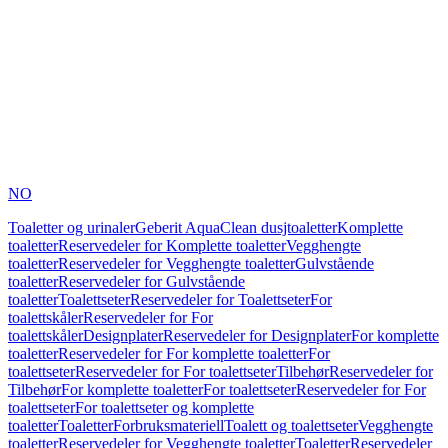
NO
Toaletter og urinaler
Geberit AquaClean dusjtoaletter
Komplette
toaletter
Reservedeler for Komplette toaletter
Vegghengte
toaletter
Reservedeler for Vegghengte toaletter
Gulvstående
toaletter
Reservedeler for Gulvstående
toaletter
Toalettseter
Reservedeler for Toalettseter
For
toalettskåler
Reservedeler for For
toalettskåler
Designplater
Reservedeler for Designplater
For komplette
toaletter
Reservedeler for For komplette toaletter
For
toalettseter
Reservedeler for For toalettseter
Tilbehør
Reservedeler for
Tilbehør
For komplette toaletter
For toalettseter
Reservedeler for For
toalettseter
For toalettseter og komplette
toaletter
Toaletter
Forbruksmateriell
Toalett og toalettseter
Vegghengte
toaletter
Reservedeler for Vegghengte toaletter
Toaletter
Reservedeler