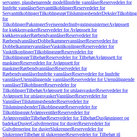
servanter, plassbeparende modell
Innfelte vannlåser
Reservedeler for
Innfelte vannlåser
Servanttilkoblinger
Reservedeler for
Servanttilkoblinger
Tilkoblingsrør
Tilslutningsbender
Deksler
Tilkobling
for
Tilkoblinger
Pakninger
Sveiseender
Innbyggingssisterner
Avløpssett
for kjøkkenvasker
Reservedeler for Avløpssett for
kjøkkenvasker
Rørbendvannlåser
Reservedeler for
Rørbendvannlåser
Dobbelkammervannlåser
Reservedeler for
Dobbelkammervannlåser
Vasktilkoplinger
Reservedeler for
Vasktilkoplinger
Tilkoblingsrør
Reservedeler for
Tilkoblingsrør
Tilbehør
Reservedeler for Tilbehør
Avløpssett for
maskiner
Reservedeler for Avløpssett for
maskiner
Rørbendvannlåser
Reservedeler for
Rørbendvannlåser
Innfelte vannlåser
Reservedeler for Innfelte
vannlåser
Utenpåliggende vannlåser
Reservedeler for Utenpåliggende
vannlåser
Tilkoblinger
Reservedeler for
Tilkoblinger
Tilbehør
Avløpssett for utslagsvasker
Reservedeler for
Avløpssett for utslagsvasker
Vannlåser
Reservedeler for
Vannlåser
Tilslutningsbender
Reservedeler for
Tilslutningsbender
Tilkoblingsrør
Reservedeler for
Tilkoblingsrør
Avløpsventiler
Reservedeler for
Avløpsventiler
Tilbehør
Reservedeler for Tilbehør
Dusjløsninger og
badekar
Dusjer
Gulvdrenering for dusjer
Reservedeler for
Gulvdrenering for dusjer
Slukrenner
Reservedeler for
Slukrenner
Tilbehør til slukrenner
Reservedeler for Tilbehør til