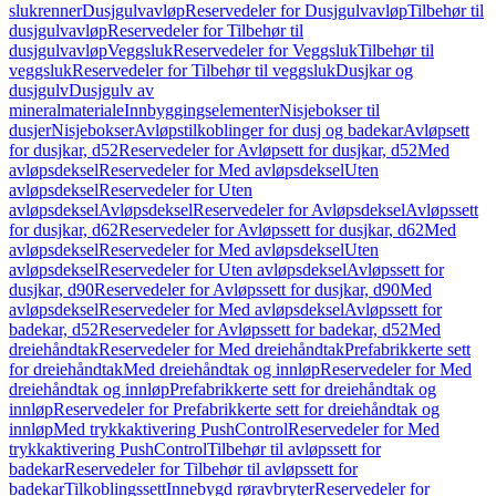
slukrenner
Dusjgulvavløp
Reservedeler for Dusjgulvavløp
Tilbehør til
dusjgulvavløp
Reservedeler for Tilbehør til
dusjgulvavløp
Veggsluk
Reservedeler for Veggsluk
Tilbehør til
veggsluk
Reservedeler for Tilbehør til veggsluk
Dusjkar og
dusjgulv
Dusjgulv av
mineralmateriale
Innbyggingselementer
Nisjebokser til
dusjer
Nisjebokser
Avløpstilkoblinger for dusj og badekar
Avløpsett
for dusjkar, d52
Reservedeler for Avløpsett for dusjkar, d52
Med
avløpsdeksel
Reservedeler for Med avløpsdeksel
Uten
avløpsdeksel
Reservedeler for Uten
avløpsdeksel
Avløpsdeksel
Reservedeler for Avløpsdeksel
Avløpssett
for dusjkar, d62
Reservedeler for Avløpssett for dusjkar, d62
Med
avløpsdeksel
Reservedeler for Med avløpsdeksel
Uten
avløpsdeksel
Reservedeler for Uten avløpsdeksel
Avløpssett for
dusjkar, d90
Reservedeler for Avløpssett for dusjkar, d90
Med
avløpsdeksel
Reservedeler for Med avløpsdeksel
Avløpssett for
badekar, d52
Reservedeler for Avløpssett for badekar, d52
Med
dreiehåndtak
Reservedeler for Med dreiehåndtak
Prefabrikkerte sett
for dreiehåndtak
Med dreiehåndtak og innløp
Reservedeler for Med
dreiehåndtak og innløp
Prefabrikkerte sett for dreiehåndtak og
innløp
Reservedeler for Prefabrikkerte sett for dreiehåndtak og
innløp
Med trykkaktivering PushControl
Reservedeler for Med
trykkaktivering PushControl
Tilbehør til avløpssett for
badekar
Reservedeler for Tilbehør til avløpssett for
badekar
Tilkoblingssett
Innebygd røravbryter
Reservedeler for