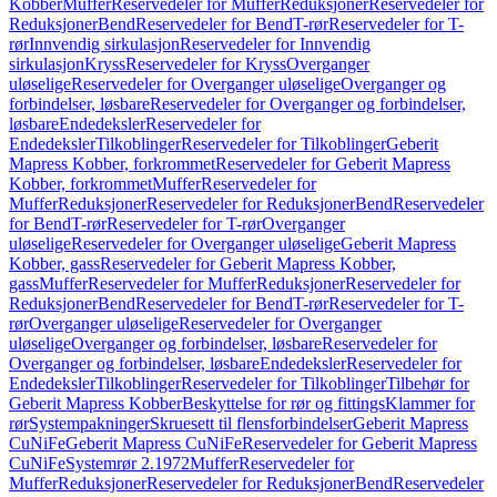
Kobber
Muffer
Reservedeler for Muffer
Reduksjoner
Reservedeler for
Reduksjoner
Bend
Reservedeler for Bend
T-rør
Reservedeler for T-
rør
Innvendig sirkulasjon
Reservedeler for Innvendig
sirkulasjon
Kryss
Reservedeler for Kryss
Overganger
uløselige
Reservedeler for Overganger uløselige
Overganger og
forbindelser, løsbare
Reservedeler for Overganger og forbindelser,
løsbare
Endedeksler
Reservedeler for
Endedeksler
Tilkoblinger
Reservedeler for Tilkoblinger
Geberit
Mapress Kobber, forkrommet
Reservedeler for Geberit Mapress
Kobber, forkrommet
Muffer
Reservedeler for
Muffer
Reduksjoner
Reservedeler for Reduksjoner
Bend
Reservedeler
for Bend
T-rør
Reservedeler for T-rør
Overganger
uløselige
Reservedeler for Overganger uløselige
Geberit Mapress
Kobber, gass
Reservedeler for Geberit Mapress Kobber,
gass
Muffer
Reservedeler for Muffer
Reduksjoner
Reservedeler for
Reduksjoner
Bend
Reservedeler for Bend
T-rør
Reservedeler for T-
rør
Overganger uløselige
Reservedeler for Overganger
uløselige
Overganger og forbindelser, løsbare
Reservedeler for
Overganger og forbindelser, løsbare
Endedeksler
Reservedeler for
Endedeksler
Tilkoblinger
Reservedeler for Tilkoblinger
Tilbehør for
Geberit Mapress Kobber
Beskyttelse for rør og fittings
Klammer for
rør
Systempakninger
Skruesett til flensforbindelser
Geberit Mapress
CuNiFe
Geberit Mapress CuNiFe
Reservedeler for Geberit Mapress
CuNiFe
Systemrør 2.1972
Muffer
Reservedeler for
Muffer
Reduksjoner
Reservedeler for Reduksjoner
Bend
Reservedeler