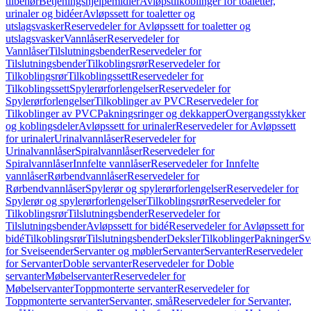
tilbehør
Betjeningshjelpemidler
Avløpstilkoblinger for toaletter,
urinaler og bidéer
Avløpssett for toaletter og
utslagsvasker
Reservedeler for Avløpssett for toaletter og
utslagsvasker
Vannlåser
Reservedeler for
Vannlåser
Tilslutningsbender
Reservedeler for
Tilslutningsbender
Tilkoblingsrør
Reservedeler for
Tilkoblingsrør
Tilkoblingssett
Reservedeler for
Tilkoblingssett
Spylerørforlengelser
Reservedeler for
Spylerørforlengelser
Tilkoblinger av PVC
Reservedeler for
Tilkoblinger av PVC
Pakningsringer og dekkapper
Overgangsstykker
og koblingsdeler
Avløpssett for urinaler
Reservedeler for Avløpssett
for urinaler
Urinalvannlåser
Reservedeler for
Urinalvannlåser
Spiralvannlåser
Reservedeler for
Spiralvannlåser
Innfelte vannlåser
Reservedeler for Innfelte
vannlåser
Rørbendvannlåser
Reservedeler for
Rørbendvannlåser
Spylerør og spylerørforlengelser
Reservedeler for
Spylerør og spylerørforlengelser
Tilkoblingsrør
Reservedeler for
Tilkoblingsrør
Tilslutningsbender
Reservedeler for
Tilslutningsbender
Avløpssett for bidé
Reservedeler for Avløpssett for
bidé
Tilkoblingsrør
Tilslutningsbender
Deksler
Tilkoblinger
Pakninger
Sv
for Sveiseender
Servanter og møbler
Servanter
Servanter
Reservedeler
for Servanter
Doble servanter
Reservedeler for Doble
servanter
Møbelservanter
Reservedeler for
Møbelservanter
Toppmonterte servanter
Reservedeler for
Toppmonterte servanter
Servanter, små
Reservedeler for Servanter,