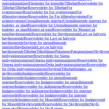
oppvaskmaskiner
Elementer for konsoller
Tilbehør
Reservedeler for
Tilbehør
Tilbehør
Reservedeler for Tilbehør
For
systemvegger
Reservedeler for For systemvegger
For
tilførselssystemer
Reservedeler for For tilførselssystemer
For
avløpssystemer
Utenpåliggende sisterner
Utenpåliggende sisterner for
toaletter, av plast
Reservedeler for Utenpåliggende sisterner for
toaletter, av plast
Montert på topp
Reservedeler for Montert på
topp
Høythengende
Reservedeler for Høythengende
Lavt og halvveis
høythengende
Reservedeler for Lavt og halvveis
høythengende
Spylerør for utenpåliggende
sisterner
Høythengende
Lavt og halvveis
høythengende
Tilbehør
Tilkoblinger
Pakninger
Pakningsringer
Skylleven
innbyggingssisterner
Reservedeler for Sigma
innbyggingssisterner
Omega innbyggingssisterner
Reservedeler for
Omega innbyggingssisterner
Delta innbyggingssisterner
Reservedeler
for Delta innbyggingssisterner
Spylerør
Tilbehør
Innløps- og
skylleventiler
Innløpsventiler
Reservedeler for
Innløpsventiler
Innløpsventiler for utenpåliggende
sisterner
Reservedeler for Innløpsventiler for utenpåliggende
sisterner
Innløpsventiler for skålsisterner
Reservedeler for
Innløpsventiler for skålsisterner
Innløpsventiler for sisterner
universelle
Reservedeler for Innløpsventiler for sisterner
universelle
Innløpsventil for Monolith
Reservedeler for Innløpsventil
for Monolith
Skylleventiler
Reservedeler for Skylleventiler
Skyll-
stopp-skyll
Reservedeler for Skyll-stopp-