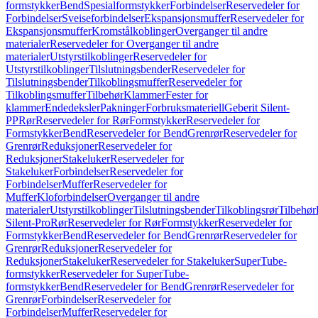
formstykker
Bend
Spesialformstykker
Forbindelser
Reservedeler for
Forbindelser
Sveiseforbindelser
Ekspansjonsmuffer
Reservedeler for
Ekspansjonsmuffer
Kromstålkoblinger
Overganger til andre
materialer
Reservedeler for Overganger til andre
materialer
Utstyrstilkoblinger
Reservedeler for
Utstyrstilkoblinger
Tilslutningsbender
Reservedeler for
Tilslutningsbender
Tilkoblingsmuffer
Reservedeler for
Tilkoblingsmuffer
Tilbehør
Klammer
Fester for
klammer
Endedeksler
Pakninger
Forbruksmateriell
Geberit Silent-
PP
Rør
Reservedeler for Rør
Formstykker
Reservedeler for
Formstykker
Bend
Reservedeler for Bend
Grenrør
Reservedeler for
Grenrør
Reduksjoner
Reservedeler for
Reduksjoner
Stakeluker
Reservedeler for
Stakeluker
Forbindelser
Reservedeler for
Forbindelser
Muffer
Reservedeler for
Muffer
Kloforbindelser
Overganger til andre
materialer
Utstyrstilkoblinger
Tilslutningsbender
Tilkoblingsrør
Tilbehør
Silent-Pro
Rør
Reservedeler for Rør
Formstykker
Reservedeler for
Formstykker
Bend
Reservedeler for Bend
Grenrør
Reservedeler for
Grenrør
Reduksjoner
Reservedeler for
Reduksjoner
Stakeluker
Reservedeler for Stakeluker
SuperTube-
formstykker
Reservedeler for SuperTube-
formstykker
Bend
Reservedeler for Bend
Grenrør
Reservedeler for
Grenrør
Forbindelser
Reservedeler for
Forbindelser
Muffer
Reservedeler for