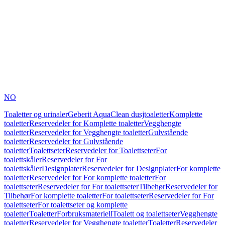
NO
Toaletter og urinaler
Geberit AquaClean dusjtoaletter
Komplette
toaletter
Reservedeler for Komplette toaletter
Vegghengte
toaletter
Reservedeler for Vegghengte toaletter
Gulvstående
toaletter
Reservedeler for Gulvstående
toaletter
Toalettseter
Reservedeler for Toalettseter
For
toalettskåler
Reservedeler for For
toalettskåler
Designplater
Reservedeler for Designplater
For komplette
toaletter
Reservedeler for For komplette toaletter
For
toalettseter
Reservedeler for For toalettseter
Tilbehør
Reservedeler for
Tilbehør
For komplette toaletter
For toalettseter
Reservedeler for For
toalettseter
For toalettseter og komplette
toaletter
Toaletter
Forbruksmateriell
Toalett og toalettseter
Vegghengte
toaletter
Reservedeler for Vegghengte toaletter
Toaletter
Reservedeler