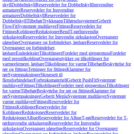
skyll
Dobbeltskyll
Reservedeler for Dobbeltskyll
Innvendige
armaturer
Reservedeler for Innvendige
armaturer
Dobbeltskyll
Reservedeler for
Dobbeltskyll
Tilbehør
Trykknapp
Tilførselssystemer
Geberit
FlowFit
Systemrør multilayer
Fittings
Reservedeler for
Fittings
Koblinger
Reduksjoner
Bend
T-rør
Innvendig
sirkulasjon
Reservedeler for Innvendig sirkulasjon
Overganger
uløselige
Overganger og forbindelser, løsbare
Reservedeler for
Overganger og forbindelser,
løsbare
Endedeksler
Tilkoblinger
Fordeler med gjengestuss
Fordeler
med presstilkobling
Overgangsstykker og tilkoblinger for
varmeelement, løsbare
Tilkoblinger for varme
Tilbehør
Beskyttelse for
rør og fittings
Tetninger for fittings
Klammer for
rør
Systempakninger
Skruesett til
flensforbindelser
Forbruksmateriell
Geberit PushFit
Systemrør
multilayer
Fittings
Tilkoblinger
Fordeler med gjengestuss
Tilkoblinger
for varme
Tilbehør
Beskyttelse for rør og fittings
Klammer for
rør
Systempakninger
Geberit Mepla
Systemrør multilayer
Systemrør
varme multilayer
Fittings
Reservedeler for
Fittings
Koblinger
Reservedeler for
Koblinger
Reduksjoner
Reservedeler for
Reduksjoner
Albue
Reservedeler for Albue
T-rør
Reservedeler for T-
rør
Innvendig sirkulasjon
Reservedeler for Innvendig
sirkulasjon
Overganger uløselige
Reservedeler for Overganger
uløselige
Overganger og forbindelser, løsbare
Reservedeler for