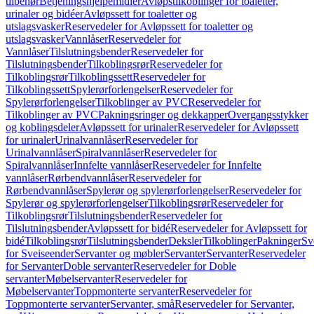
tilbehør
Betjeningshjelpemidler
Avløpstilkoblinger for toaletter,
urinaler og bidéer
Avløpssett for toaletter og
utslagsvasker
Reservedeler for Avløpssett for toaletter og
utslagsvasker
Vannlåser
Reservedeler for
Vannlåser
Tilslutningsbender
Reservedeler for
Tilslutningsbender
Tilkoblingsrør
Reservedeler for
Tilkoblingsrør
Tilkoblingssett
Reservedeler for
Tilkoblingssett
Spylerørforlengelser
Reservedeler for
Spylerørforlengelser
Tilkoblinger av PVC
Reservedeler for
Tilkoblinger av PVC
Pakningsringer og dekkapper
Overgangsstykker
og koblingsdeler
Avløpssett for urinaler
Reservedeler for Avløpssett
for urinaler
Urinalvannlåser
Reservedeler for
Urinalvannlåser
Spiralvannlåser
Reservedeler for
Spiralvannlåser
Innfelte vannlåser
Reservedeler for Innfelte
vannlåser
Rørbendvannlåser
Reservedeler for
Rørbendvannlåser
Spylerør og spylerørforlengelser
Reservedeler for
Spylerør og spylerørforlengelser
Tilkoblingsrør
Reservedeler for
Tilkoblingsrør
Tilslutningsbender
Reservedeler for
Tilslutningsbender
Avløpssett for bidé
Reservedeler for Avløpssett for
bidé
Tilkoblingsrør
Tilslutningsbender
Deksler
Tilkoblinger
Pakninger
Sv
for Sveiseender
Servanter og møbler
Servanter
Servanter
Reservedeler
for Servanter
Doble servanter
Reservedeler for Doble
servanter
Møbelservanter
Reservedeler for
Møbelservanter
Toppmonterte servanter
Reservedeler for
Toppmonterte servanter
Servanter, små
Reservedeler for Servanter,