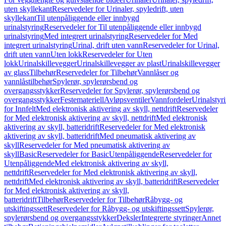
uten skyllekant
Reservedeler for Urinaler, spyledrift, uten
skyllekant
Til utenpåliggende eller innbygd
urinalstyring
Reservedeler for Til utenpåliggende eller innbygd
urinalstyring
Med integrert urinalstyring
Reservedeler for Med
integrert urinalstyring
Urinal, drift uten vann
Reservedeler for Urinal,
drift uten vann
Uten lokk
Reservedeler for Uten
lokk
Urinalskillevegger
Urinalskillevegger av plast
Urinalskillevegger
av glass
Tilbehør
Reservedeler for Tilbehør
Vannlåser og
vannlåstilbehør
Spylerør, spylerørsbend og
overgangsstykker
Reservedeler for Spylerør, spylerørsbend og
overgangsstykker
Festemateriell
Avløpsventiler
Vannfordeler
Urinalstyr
for Innfelt
Med elektronisk aktivering av skyll, nettdrift
Reservedeler
for Med elektronisk aktivering av skyll, nettdrift
Med elektronisk
aktivering av skyll, batteridrift
Reservedeler for Med elektronisk
aktivering av skyll, batteridrift
Med pneumatisk aktivering av
skyll
Reservedeler for Med pneumatisk aktivering av
skyll
Basic
Reservedeler for Basic
Utenpåliggende
Reservedeler for
Utenpåliggende
Med elektronisk aktivering av skyll,
nettdrift
Reservedeler for Med elektronisk aktivering av skyll,
nettdrift
Med elektronisk aktivering av skyll, batteridrift
Reservedeler
for Med elektronisk aktivering av skyll,
batteridrift
Tilbehør
Reservedeler for Tilbehør
Råbygg- og
utskiftingssett
Reservedeler for Råbygg- og utskiftingssett
Spylerør,
spylerørsbend og overgangsstykker
Deksler
Integrerte styringer
Annet