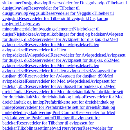
slukrenner
Dusjgulvavløp
Reservedeler for Dusjgulvavløp
Tilbehør til
dusjgulvavløp
Reservedeler for Tilbehør til
dusjgulvavløp
Veggsluk
Reservedeler for Veggsluk
Tilbehør til
veggsluk
Reservedeler for Tilbehør til veggsluk
Dusjkar og
dusjgulv
Dusjgulv av
mineralmateriale
Innbyggingselementer
Nisjebokser til
dusjer
Nisjebokser
Avløpstilkoblinger for dusj og badekar
Avløpsett
for dusjkar, d52
Reservedeler for Avløpsett for dusjkar, d52
Med
avløpsdeksel
Reservedeler for Med avløpsdeksel
Uten
avløpsdeksel
Reservedeler for Uten
avløpsdeksel
Avløpsdeksel
Reservedeler for Avløpsdeksel
Avløpssett
for dusjkar, d62
Reservedeler for Avløpssett for dusjkar, d62
Med
avløpsdeksel
Reservedeler for Med avløpsdeksel
Uten
avløpsdeksel
Reservedeler for Uten avløpsdeksel
Avløpssett for
dusjkar, d90
Reservedeler for Avløpssett for dusjkar, d90
Med
avløpsdeksel
Reservedeler for Med avløpsdeksel
Avløpssett for
badekar, d52
Reservedeler for Avløpssett for badekar, d52
Med
dreiehåndtak
Reservedeler for Med dreiehåndtak
Prefabrikkerte sett
for dreiehåndtak
Med dreiehåndtak og innløp
Reservedeler for Med
dreiehåndtak og innløp
Prefabrikkerte sett for dreiehåndtak og
innløp
Reservedeler for Prefabrikkerte sett for dreiehåndtak og
innløp
Med trykkaktivering PushControl
Reservedeler for Med
trykkaktivering PushControl
Tilbehør til avløpssett for
badekar
Reservedeler for Tilbehør til avløpssett for
badekar
Tilkoblingssett
Innebygd røravbryter
Reservedeler for