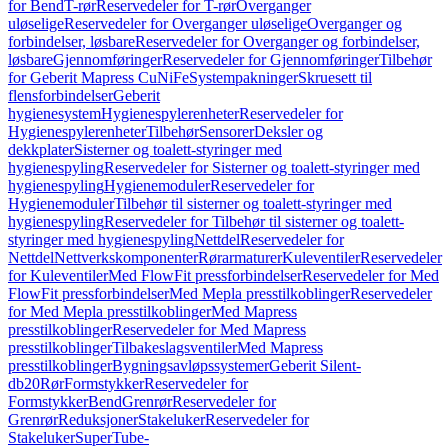
for Bend
T-rør
Reservedeler for T-rør
Overganger
uløselige
Reservedeler for Overganger uløselige
Overganger og
forbindelser, løsbare
Reservedeler for Overganger og forbindelser,
løsbare
Gjennomføringer
Reservedeler for Gjennomføringer
Tilbehør
for Geberit Mapress CuNiFe
Systempakninger
Skruesett til
flensforbindelser
Geberit
hygienesystem
Hygienespylerenheter
Reservedeler for
Hygienespylerenheter
Tilbehør
Sensorer
Deksler og
dekkplater
Sisterner og toalett-styringer med
hygienespyling
Reservedeler for Sisterner og toalett-styringer med
hygienespyling
Hygienemoduler
Reservedeler for
Hygienemoduler
Tilbehør til sisterner og toalett-styringer med
hygienespyling
Reservedeler for Tilbehør til sisterner og toalett-
styringer med hygienespyling
Nettdel
Reservedeler for
Nettdel
Nettverkskomponenter
Rørarmaturer
Kuleventiler
Reservedeler
for Kuleventiler
Med FlowFit pressforbindelser
Reservedeler for Med
FlowFit pressforbindelser
Med Mepla presstilkoblinger
Reservedeler
for Med Mepla presstilkoblinger
Med Mapress
presstilkoblinger
Reservedeler for Med Mapress
presstilkoblinger
Tilbakeslagsventiler
Med Mapress
presstilkoblinger
Bygningsavløpssystemer
Geberit Silent-
db20
Rør
Formstykker
Reservedeler for
Formstykker
Bend
Grenrør
Reservedeler for
Grenrør
Reduksjoner
Stakeluker
Reservedeler for
Stakeluker
SuperTube-