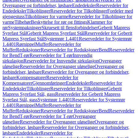
Overganger og forbindelser, løsbare
Endedeksler
Reservedeler for
Endedeksler
Tilkoblinger
Reservedeler for Tilkoblinger
Fordeler med
gjengestuss
Tilkoblinger for varme
Reservedeler for Tilkoblinger for
varme
Tilbehør
Beskyttelse for rør og fittings
Klammer for
rør
Systempakninger
Skruesett til flensforbindelser
Geberit Mapress
Syrefast Stål
Geberit Mapress Syrefast Stål
Reservedeler for Geberit
Mapress Syrefast Stål
Systemrør 1.4401
Reservedeler for Systemrør
1.4401
Rørnippel
Muffer
Reservedeler for
Muffer
Reduksjoner
Reservedeler for Reduksjoner
Bend
Reservedeler
for Bend
T-rør
Reservedeler for T-rør
Innvendig
sirkulasjon
Reservedeler for Innvendig sirkulasjon
Overganger
uløselige
Reservedeler for Overganger uløselige
Overganger og
forbindelser, løsbare
Reservedeler for Overganger og forbindelser,
løsbare
Kompensatorer
Reservedeler for
Kompensatorer
Gjennomføringer
Endedeksler
Reservedeler for
Endedeksler
Tilkoblinger
Reservedeler for Tilkoblinger
Geberit
Mapress Syrefast Stål, gass
Reservedeler for Geberit Mapress
Syrefast Stål, gass
Systemrør 1.4401
Reservedeler for Systemrør
1.4401
Rørnippel
Muffer
Reservedeler for
Muffer
Reduksjoner
Reservedeler for Reduksjoner
Bend
Reservedeler
for Bend
T-rør
Reservedeler for T-rør
Overganger
uløselige
Reservedeler for Overganger uløselige
Overganger og
forbindelser, løsbare
Reservedeler for Overganger og forbindelser,
løsbare
Endedeksler
Reservedeler for