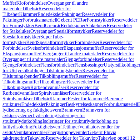
Muffer
Kloforbindelser
Overganger til andre
materialer
Tilbehør
Reservedeler for
Tilbehør
Klammer
Endedeksler
Pakninger
Reservedeler for
Pakninger
Forbruksmateriell
Geberit PE
Rør
Formstykker
Reservedeler
for Formstykker
Bend
Grenrør
Reduksjoner
Stakeluker
Reservedeler
for Stakeluker
Overganger
Spesialformstykker
Reservedeler for
Spesialformstykker
SuperTube-
formstykker
Bend
Spesialformstykker
Forbindelser
Reservedeler for
Forbindelser
Sveiseforbindelser
Ekspansjonsmuffer
Reservedeler for
Ekspansjonsmuffer
Overganger til andre materialer
Reservedeler for
Overganger til andre materialer
Gjengeforbindelser
Reservedeler for
Gjengeforbindelser
Flensforbindelser
Flensbøssinger
Utstyrstilkoblinge
for Utstyrstilkoblinger
Tilslutningsbender
Reservedeler for
Tilslutningsbender
Tilkobliingsmuffer
Reservedeler for
Tilkobliingsmuffer
Tilkoblingsrør
Reservedeler for
Tilkoblingsrør
Rørbendvannlåser
Reservedeler for
Rørbendvannlåser
Spiralvannlåser
Reservedeler for
Spiralvannlåser
Tilbehør
Klammer
Fester for klammer
Bærende
strukturer
Endedeksler
Pakninger
Beskyttelseskapper
Forbruksmateriell
lydisolering og fuktighetsvern
Brannvern
Brannvern for
avløpssystemer
Lydisolering
Isoleringer for
strukturlydutkobling
Isoleringer for strukturlydutkobling og
luftlydisolering
Fuktighetsvern
Tettinger
Ventilatorventiler for
avløp
Ventilatorventiler
Energistoppeventiler
Geberit Pluvia
takdrenering
Takavløp
Reservedeler for Takavløp
Takavløp opptil 12