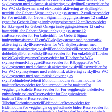
skyllesystem med elektronisk aktivering av skylling
Reservedeler for
For WC-skyllesystem med elektronisk aktivering av skylling
For
nettdrift, for Geberit Sigma innbyggingssisterner 12 cm
Reservedeler
for For nettdrift, for Geberit Sigma innbyggingssisterner 12 cm
Ikke
egnet for Geberit Omega innbyggingssisterner 12 cm
Reservedeler
for Ikke egnet for Geberit Omega innbyggingssisterner 12 cm
For
batteridrift, for Geberit Sigma innbyggingssisterne 12
cm
Reservedeler for For batteridrift, for Geberit Sigma
innbyggingssisterne 12 cm
WC-skyllesystemer med pneumatisk
aktivering av skyll
Reservedeler for WC-skyllesystemer med
pneumatisk aktivering av skyll
For dobbeltskyll
Reservedeler for For
dobbeltskyll
For enkeltskyll
Reservedeler for For enkeltskyll
Tilbehør
for WC-skyllesystemer
Reservedeler for Tilbehør for WC-
skyllesystemer
Råbyggsett
Reservedeler for Råbyggsett
For WC
skyllesystemer med elektronisk aktivering av skyll
Reservedeler for
For WC skyllesystemer med elektronisk aktivering av skyll
For WC
skyllesystemer med pneumatisk aktivering av
skyll
Forbindelser
Geberit Monolith moduler
Sanitærmoduler for
toaletter
Reservedeler for Sanitærmoduler for toaletter
For
vegghengte toaletter
Reservedeler for For vegghengte toaletter
For
gulvstående toaletter
Reservedeler for For gulvstående
toaletter
Tilbehør
Reservedeler for
Tilbehør
Forbruksmateriell
Bidémoduler
Reservedeler for
Bidémoduler
For vegghengte og gulvstående bidéer
Reservedeler for
For vegghengte og gulvstående bidéer
Urinaler
Urinaler, spyledrift,