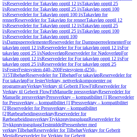
l/s
Reservedeler for Takavløp opptil 12 l/s
Takavløp opptil 25
l/s
Reservedeler for Takavløp opptil 25 l/s
Takavløp oppti 100
l/s
Reservedeler for Takavløp oppti 100 l/s
Takavløp for
renner
Reservedeler for Takavløp for renner
Takavløp opptil 12
l/s
Reservedeler for Takavløp opptil 12 l/s
Takavløp opptil 25
l/s
Reservedeler for Takavløp opptil 25 l/s
Takavløp oppti 100
l/s
Reservedeler for Takavløp oppti 100
l/s
Dampsperreelementer
Reservedeler for Dampsperreelementer
For
takavløp oppti 12 l/s
Reservedeler for For takavløp oppti 12 l/s
For
takavløp oppti 25 l/s
Nødoverløp
Reservedeler for Nødoverløp
For
takavløp oppti 12 l/s
Reservedeler for For takavløp oppti 12 l/s
For
takavløp oppti 25 l/s
Reservedeler for For takavløp oppti 25
l/s
Fester
Festesystem d40–200
Festesystem d250–
315
Tilbehør
Reservedeler for Tilbehør
For takavløp
Reservedeler for
For takavløp
For fester
Verktøy, nettverkskomponenter og
programvare
Verktøy
Verktøy til Geberit FlowFit
Reservedeler for
Verktøy til Geberit FlowFit
Manuelle pressverktøy
Reservedeler for
Manuelle pressverktøy
Pressverktøy – kompatibilitet [1]
Reservedeler
for Pressverktøy – kompatibilitet [1]
Pressverktøy – kompatibilitet
[2]
Reservedeler for Pressverktøy – kompatibilitet
[2]
Rørbearbeidingsverktøy
Reservedeler for
Rørbearbeidingsverktøy
Trykkprøvingsplugg
Reservedeler for
Trykkprøvingsplugg
Testmiddel
Pressenheter med
verktøy
Tilbehør
Reservedeler for Tilbehør
Verktøy for Geberit
Mepla
Reservedeler for Verktøy for Geberit