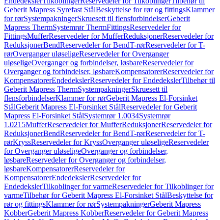
Endedeksler
Tilkoblinger
Reservedeler for Tilkoblinger
Tilbehør til
Geberit Mapress Syrefast Stål
Beskyttelse for rør og fittings
Klammer
for rør
Systempakninger
Skruesett til flensforbindelser
Geberit
Mapress Therm
Systemrør Therm
Fittings
Reservedeler for
Fittings
Muffer
Reservedeler for Muffer
Reduksjoner
Reservedeler for
Reduksjoner
Bend
Reservedeler for Bend
T-rør
Reservedeler for T-
rør
Overganger uløselige
Reservedeler for Overganger
uløselige
Overganger og forbindelser, løsbare
Reservedeler for
Overganger og forbindelser, løsbare
Kompensatorer
Reservedeler for
Kompensatorer
Endedeksler
Reservedeler for Endedeksler
Tilbehør til
Geberit Mapress Therm
Systempakninger
Skruesett til
flensforbindelser
Klammer for rør
Geberit Mapress El-Forsinket
Stål
Geberit Mapress El-Forsinket Stål
Reservedeler for Geberit
Mapress El-Forsinket Stål
Systemrør 1.0034
Systemrør
1.0215
Muffer
Reservedeler for Muffer
Reduksjoner
Reservedeler for
Reduksjoner
Bend
Reservedeler for Bend
T-rør
Reservedeler for T-
rør
Kryss
Reservedeler for Kryss
Overganger uløselige
Reservedeler
for Overganger uløselige
Overganger og forbindelser,
løsbare
Reservedeler for Overganger og forbindelser,
løsbare
Kompensatorer
Reservedeler for
Kompensatorer
Endedeksler
Reservedeler for
Endedeksler
Tilkoblinger for varme
Reservedeler for Tilkoblinger for
varme
Tilbehør for Geberit Mapress El-Forsinket Stål
Beskyttelse for
rør og fittings
Klammer for rør
Systempakninger
Geberit Mapress
Kobber
Geberit Mapress Kobber
Reservedeler for Geberit Mapress