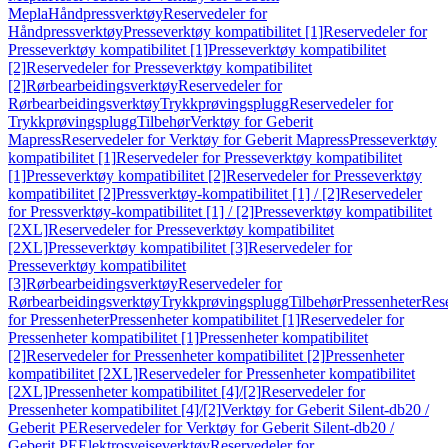
Mepla
Håndpressverktøy
Reservedeler for
Håndpressverktøy
Presseverktøy kompatibilitet [1]
Reservedeler for
Presseverktøy kompatibilitet [1]
Presseverktøy kompatibilitet
[2]
Reservedeler for Presseverktøy kompatibilitet
[2]
Rørbearbeidingsverktøy
Reservedeler for
Rørbearbeidingsverktøy
Trykkprøvingsplugg
Reservedeler for
Trykkprøvingsplugg
Tilbehør
Verktøy for Geberit
Mapress
Reservedeler for Verktøy for Geberit Mapress
Presseverktøy
kompatibilitet [1]
Reservedeler for Presseverktøy kompatibilitet
[1]
Presseverktøy kompatibilitet [2]
Reservedeler for Presseverktøy
kompatibilitet [2]
Pressverktøy-kompatibilitet [1] / [2]
Reservedeler
for Pressverktøy-kompatibilitet [1] / [2]
Presseverktøy kompatibilitet
[2XL]
Reservedeler for Presseverktøy kompatibilitet
[2XL]
Presseverktøy kompatibilitet [3]
Reservedeler for
Presseverktøy kompatibilitet
[3]
Rørbearbeidingsverktøy
Reservedeler for
Rørbearbeidingsverktøy
Trykkprøvingsplugg
Tilbehør
Pressenheter
Res
for Pressenheter
Pressenheter kompatibilitet [1]
Reservedeler for
Pressenheter kompatibilitet [1]
Pressenheter kompatibilitet
[2]
Reservedeler for Pressenheter kompatibilitet [2]
Pressenheter
kompatibilitet [2XL]
Reservedeler for Pressenheter kompatibilitet
[2XL]
Pressenheter kompatibilitet [4]/[2]
Reservedeler for
Pressenheter kompatibilitet [4]/[2]
Verktøy for Geberit Silent-db20 /
Geberit PE
Reservedeler for Verktøy for Geberit Silent-db20 /
Geberit PE
Elektrosveiseverktøy
Reservedeler for