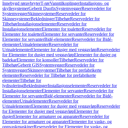
Innebygd røravbryter
T-rør
Vanntilkoplinger
Installasjons- og
skyllesystemer
Geberit Duofix
Systemvegger
Reservedeler for
Systemvegger
Skinnesystemer
Reservedeler for
Skinnesystemer
Bekledninger
Tilbehør
Reservedeler for
Tilbehør
Installasjonselementer
Reservedeler for
Installasjonselementer
Elementer for toaletter
Reservedeler for
Elementer for toaletter
Elementer for servanter
Reservedeler for
Elementer for servanter
Bidé-elementer
Reservedeler for Bidé-
elementer
Urinalelementer
Reservedeler for
Urinalelementer
Elementer for dusjer med veggavløp
Reservedeler
for Elementer for dusjer med veggavløp
Elementer for dusjer og
badekar
Elementer for konsoller
Tilbehør
Reservedeler for
Tilbehør
Geberit GIS
Systemvegger
Reservedeler for
Systemvegger
Skinnesystemer
Tilbehør for prefabrikerte
elementer
Reservedeler for Tilbehør for prefabrikerte
elementer
Tilbehør for
lydisolering
Bekledninger
Installasjonselementer
Reservedeler for
Installasjonselementer
Elementer for servanter
Reservedeler for
Elementer for servanter
Bidé-elementer
Reservedeler for Bidé-
elementer
Urinalelementer
Reservedeler for
Urinalelementer
Elementer for dusjer med veggavløp
Reservedeler
for Elementer for dusjer med veggavløp
Elementer for
dusjer
Elementer for armaturer og apparater
Reservedeler for
Elementer for armaturer og apparater
Elementer for vaske- og
oppvaskmaskiner
Reservedeler for Elementer for vaske- og