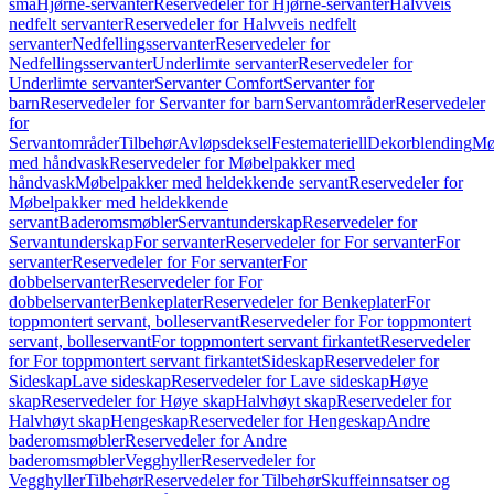
små
Hjørne-servanter
Reservedeler for Hjørne-servanter
Halvveis
nedfelt servanter
Reservedeler for Halvveis nedfelt
servanter
Nedfellingsservanter
Reservedeler for
Nedfellingsservanter
Underlimte servanter
Reservedeler for
Underlimte servanter
Servanter Comfort
Servanter for
barn
Reservedeler for Servanter for barn
Servantområder
Reservedeler
for
Servantområder
Tilbehør
Avløpsdeksel
Festemateriell
Dekorblending
Mø
med håndvask
Reservedeler for Møbelpakker med
håndvask
Møbelpakker med heldekkende servant
Reservedeler for
Møbelpakker med heldekkende
servant
Baderomsmøbler
Servantunderskap
Reservedeler for
Servantunderskap
For servanter
Reservedeler for For servanter
For
servanter
Reservedeler for For servanter
For
dobbelservanter
Reservedeler for For
dobbelservanter
Benkeplater
Reservedeler for Benkeplater
For
toppmontert servant, bolleservant
Reservedeler for For toppmontert
servant, bolleservant
For toppmontert servant firkantet
Reservedeler
for For toppmontert servant firkantet
Sideskap
Reservedeler for
Sideskap
Lave sideskap
Reservedeler for Lave sideskap
Høye
skap
Reservedeler for Høye skap
Halvhøyt skap
Reservedeler for
Halvhøyt skap
Hengeskap
Reservedeler for Hengeskap
Andre
baderomsmøbler
Reservedeler for Andre
baderomsmøbler
Vegghyller
Reservedeler for
Vegghyller
Tilbehør
Reservedeler for Tilbehør
Skuffeinnsatser og