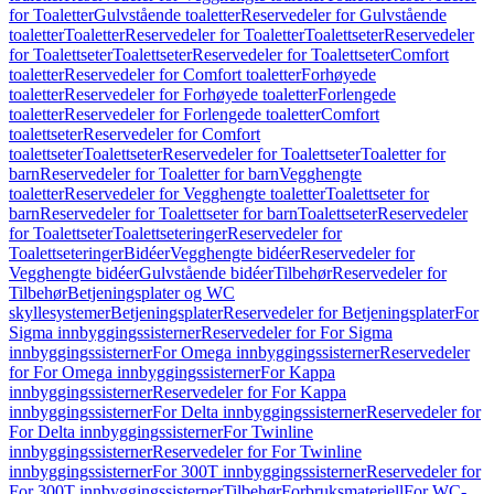
for Toaletter
Gulvstående toaletter
Reservedeler for Gulvstående
toaletter
Toaletter
Reservedeler for Toaletter
Toalettseter
Reservedeler
for Toalettseter
Toalettseter
Reservedeler for Toalettseter
Comfort
toaletter
Reservedeler for Comfort toaletter
Forhøyede
toaletter
Reservedeler for Forhøyede toaletter
Forlengede
toaletter
Reservedeler for Forlengede toaletter
Comfort
toalettseter
Reservedeler for Comfort
toalettseter
Toalettseter
Reservedeler for Toalettseter
Toaletter for
barn
Reservedeler for Toaletter for barn
Vegghengte
toaletter
Reservedeler for Vegghengte toaletter
Toalettseter for
barn
Reservedeler for Toalettseter for barn
Toalettseter
Reservedeler
for Toalettseter
Toalettseteringer
Reservedeler for
Toalettseteringer
Bidéer
Vegghengte bidéer
Reservedeler for
Vegghengte bidéer
Gulvstående bidéer
Tilbehør
Reservedeler for
Tilbehør
Betjeningsplater og WC
skyllesystemer
Betjeningsplater
Reservedeler for Betjeningsplater
For
Sigma innbyggingssisterner
Reservedeler for For Sigma
innbyggingssisterner
For Omega innbyggingssisterner
Reservedeler
for For Omega innbyggingssisterner
For Kappa
innbyggingssisterner
Reservedeler for For Kappa
innbyggingssisterner
For Delta innbyggingssisterner
Reservedeler for
For Delta innbyggingssisterner
For Twinline
innbyggingssisterner
Reservedeler for For Twinline
innbyggingssisterner
For 300T innbyggingssisterner
Reservedeler for
For 300T innbyggingssisterner
Tilbehør
Forbruksmateriell
For WC-