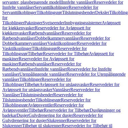
servanter, plassbeparende modell
Innfelte vannlåser
Reservedeler for
Innfelte vannlåser
Servanttilkoblinger
Reservedeler for
Servanttilkoblinger
Tilkoblingsrør
Tilslutningsbender
Deksler
Tilkobling
for
Tilkoblinger
Pakninger
Sveiseender
Innbyggingssisterner
Avløpssett
for kjøkkenvasker
Reservedeler for Avløpssett for
kjøkkenvasker
Rørbendvannlåser
Reservedeler for
Rørbendvannlåser
Dobbelkammervannlåser
Reservedeler for
Dobbelkammervannlåser
Vasktilkoplinger
Reservedeler for
Vasktilkoplinger
Tilkoblingsrør
Reservedeler for
Tilkoblingsrør
Tilbehør
Reservedeler for Tilbehør
Avløpssett for
maskiner
Reservedeler for Avløpssett for
maskiner
Rørbendvannlåser
Reservedeler for
Rørbendvannlåser
Innfelte vannlåser
Reservedeler for Innfelte
vannlåser
Utenpåliggende vannlåser
Reservedeler for Utenpåliggende
vannlåser
Tilkoblinger
Reservedeler for
Tilkoblinger
Tilbehør
Avløpssett for utslagsvasker
Reservedeler for
Avløpssett for utslagsvasker
Vannlåser
Reservedeler for
Vannlåser
Tilslutningsbender
Reservedeler for
Tilslutningsbender
Tilkoblingsrør
Reservedeler for
Tilkoblingsrør
Avløpsventiler
Reservedeler for
Avløpsventiler
Tilbehør
Reservedeler for Tilbehør
Dusjløsninger og
badekar
Dusjer
Gulvdrenering for dusjer
Reservedeler for
Gulvdrenering for dusjer
Slukrenner
Reservedeler for
Slukrenner
Tilbehør til slukrenner
Reservedeler for Tilbehør til