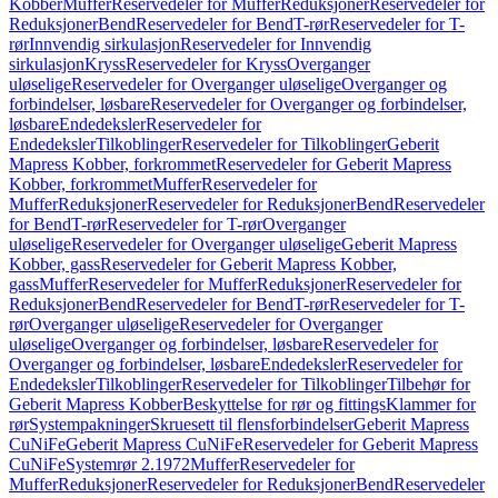
Kobber
Muffer
Reservedeler for Muffer
Reduksjoner
Reservedeler for
Reduksjoner
Bend
Reservedeler for Bend
T-rør
Reservedeler for T-
rør
Innvendig sirkulasjon
Reservedeler for Innvendig
sirkulasjon
Kryss
Reservedeler for Kryss
Overganger
uløselige
Reservedeler for Overganger uløselige
Overganger og
forbindelser, løsbare
Reservedeler for Overganger og forbindelser,
løsbare
Endedeksler
Reservedeler for
Endedeksler
Tilkoblinger
Reservedeler for Tilkoblinger
Geberit
Mapress Kobber, forkrommet
Reservedeler for Geberit Mapress
Kobber, forkrommet
Muffer
Reservedeler for
Muffer
Reduksjoner
Reservedeler for Reduksjoner
Bend
Reservedeler
for Bend
T-rør
Reservedeler for T-rør
Overganger
uløselige
Reservedeler for Overganger uløselige
Geberit Mapress
Kobber, gass
Reservedeler for Geberit Mapress Kobber,
gass
Muffer
Reservedeler for Muffer
Reduksjoner
Reservedeler for
Reduksjoner
Bend
Reservedeler for Bend
T-rør
Reservedeler for T-
rør
Overganger uløselige
Reservedeler for Overganger
uløselige
Overganger og forbindelser, løsbare
Reservedeler for
Overganger og forbindelser, løsbare
Endedeksler
Reservedeler for
Endedeksler
Tilkoblinger
Reservedeler for Tilkoblinger
Tilbehør for
Geberit Mapress Kobber
Beskyttelse for rør og fittings
Klammer for
rør
Systempakninger
Skruesett til flensforbindelser
Geberit Mapress
CuNiFe
Geberit Mapress CuNiFe
Reservedeler for Geberit Mapress
CuNiFe
Systemrør 2.1972
Muffer
Reservedeler for
Muffer
Reduksjoner
Reservedeler for Reduksjoner
Bend
Reservedeler