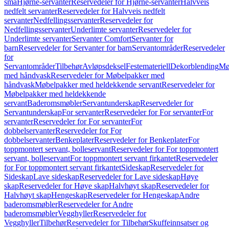
små
Hjørne-servanter
Reservedeler for Hjørne-servanter
Halvveis
nedfelt servanter
Reservedeler for Halvveis nedfelt
servanter
Nedfellingsservanter
Reservedeler for
Nedfellingsservanter
Underlimte servanter
Reservedeler for
Underlimte servanter
Servanter Comfort
Servanter for
barn
Reservedeler for Servanter for barn
Servantområder
Reservedeler
for
Servantområder
Tilbehør
Avløpsdeksel
Festemateriell
Dekorblending
Mø
med håndvask
Reservedeler for Møbelpakker med
håndvask
Møbelpakker med heldekkende servant
Reservedeler for
Møbelpakker med heldekkende
servant
Baderomsmøbler
Servantunderskap
Reservedeler for
Servantunderskap
For servanter
Reservedeler for For servanter
For
servanter
Reservedeler for For servanter
For
dobbelservanter
Reservedeler for For
dobbelservanter
Benkeplater
Reservedeler for Benkeplater
For
toppmontert servant, bolleservant
Reservedeler for For toppmontert
servant, bolleservant
For toppmontert servant firkantet
Reservedeler
for For toppmontert servant firkantet
Sideskap
Reservedeler for
Sideskap
Lave sideskap
Reservedeler for Lave sideskap
Høye
skap
Reservedeler for Høye skap
Halvhøyt skap
Reservedeler for
Halvhøyt skap
Hengeskap
Reservedeler for Hengeskap
Andre
baderomsmøbler
Reservedeler for Andre
baderomsmøbler
Vegghyller
Reservedeler for
Vegghyller
Tilbehør
Reservedeler for Tilbehør
Skuffeinnsatser og