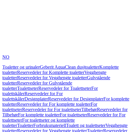
NO
Toaletter og urinaler
Geberit AquaClean dusjtoaletter
Komplette
toaletter
Reservedeler for Komplette toaletter
Vegghengte
toaletter
Reservedeler for Vegghengte toaletter
Gulvstående
toaletter
Reservedeler for Gulvstående
toaletter
Toalettseter
Reservedeler for Toalettseter
For
toalettskåler
Reservedeler for For
toalettskåler
Designplater
Reservedeler for Designplater
For komplette
toaletter
Reservedeler for For komplette toaletter
For
toalettseter
Reservedeler for For toalettseter
Tilbehør
Reservedeler for
Tilbehør
For komplette toaletter
For toalettseter
Reservedeler for For
toalettseter
For toalettseter og komplette
toaletter
Toaletter
Forbruksmateriell
Toalett og toalettseter
Vegghengte
toaletter
Reservedeler for Vegghengte toaletter
Toaletter
Reservedeler