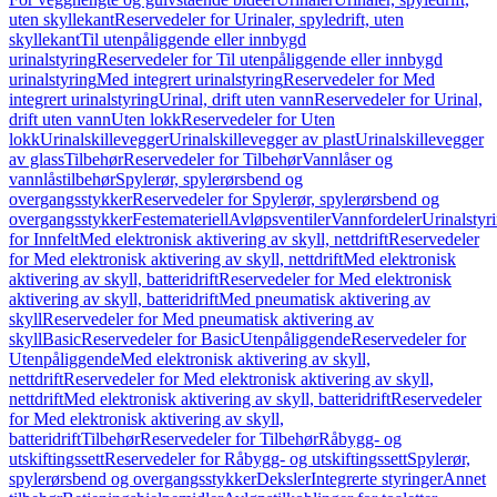
uten skyllekant
Reservedeler for Urinaler, spyledrift, uten
skyllekant
Til utenpåliggende eller innbygd
urinalstyring
Reservedeler for Til utenpåliggende eller innbygd
urinalstyring
Med integrert urinalstyring
Reservedeler for Med
integrert urinalstyring
Urinal, drift uten vann
Reservedeler for Urinal,
drift uten vann
Uten lokk
Reservedeler for Uten
lokk
Urinalskillevegger
Urinalskillevegger av plast
Urinalskillevegger
av glass
Tilbehør
Reservedeler for Tilbehør
Vannlåser og
vannlåstilbehør
Spylerør, spylerørsbend og
overgangsstykker
Reservedeler for Spylerør, spylerørsbend og
overgangsstykker
Festemateriell
Avløpsventiler
Vannfordeler
Urinalstyr
for Innfelt
Med elektronisk aktivering av skyll, nettdrift
Reservedeler
for Med elektronisk aktivering av skyll, nettdrift
Med elektronisk
aktivering av skyll, batteridrift
Reservedeler for Med elektronisk
aktivering av skyll, batteridrift
Med pneumatisk aktivering av
skyll
Reservedeler for Med pneumatisk aktivering av
skyll
Basic
Reservedeler for Basic
Utenpåliggende
Reservedeler for
Utenpåliggende
Med elektronisk aktivering av skyll,
nettdrift
Reservedeler for Med elektronisk aktivering av skyll,
nettdrift
Med elektronisk aktivering av skyll, batteridrift
Reservedeler
for Med elektronisk aktivering av skyll,
batteridrift
Tilbehør
Reservedeler for Tilbehør
Råbygg- og
utskiftingssett
Reservedeler for Råbygg- og utskiftingssett
Spylerør,
spylerørsbend og overgangsstykker
Deksler
Integrerte styringer
Annet