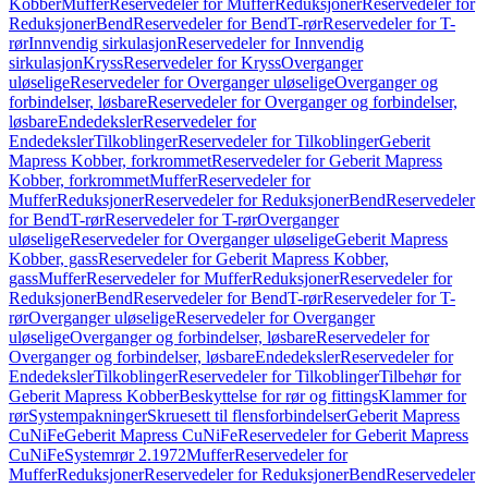
Kobber
Muffer
Reservedeler for Muffer
Reduksjoner
Reservedeler for
Reduksjoner
Bend
Reservedeler for Bend
T-rør
Reservedeler for T-
rør
Innvendig sirkulasjon
Reservedeler for Innvendig
sirkulasjon
Kryss
Reservedeler for Kryss
Overganger
uløselige
Reservedeler for Overganger uløselige
Overganger og
forbindelser, løsbare
Reservedeler for Overganger og forbindelser,
løsbare
Endedeksler
Reservedeler for
Endedeksler
Tilkoblinger
Reservedeler for Tilkoblinger
Geberit
Mapress Kobber, forkrommet
Reservedeler for Geberit Mapress
Kobber, forkrommet
Muffer
Reservedeler for
Muffer
Reduksjoner
Reservedeler for Reduksjoner
Bend
Reservedeler
for Bend
T-rør
Reservedeler for T-rør
Overganger
uløselige
Reservedeler for Overganger uløselige
Geberit Mapress
Kobber, gass
Reservedeler for Geberit Mapress Kobber,
gass
Muffer
Reservedeler for Muffer
Reduksjoner
Reservedeler for
Reduksjoner
Bend
Reservedeler for Bend
T-rør
Reservedeler for T-
rør
Overganger uløselige
Reservedeler for Overganger
uløselige
Overganger og forbindelser, løsbare
Reservedeler for
Overganger og forbindelser, løsbare
Endedeksler
Reservedeler for
Endedeksler
Tilkoblinger
Reservedeler for Tilkoblinger
Tilbehør for
Geberit Mapress Kobber
Beskyttelse for rør og fittings
Klammer for
rør
Systempakninger
Skruesett til flensforbindelser
Geberit Mapress
CuNiFe
Geberit Mapress CuNiFe
Reservedeler for Geberit Mapress
CuNiFe
Systemrør 2.1972
Muffer
Reservedeler for
Muffer
Reduksjoner
Reservedeler for Reduksjoner
Bend
Reservedeler