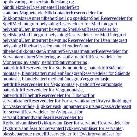
oppbevaringsbokser
Håndklestang og
håndklekroker
Lyselementer
Hendler
Sett
støtteben
Magnettavler
Stikkontakter
Reservedeler for
Stikkontakter
Annet tilbehør
Speil og speilskap
Speil
Reservedeler for
Speil
Med integrert belysning
Reservedeler for Med integrert
belysning
Uten integrert belysning
Speilskap
Reservedeler for
Speilskap
Med integrert belysning
Reservedeler for Med integrert
belysning
Uten integrert belysning
Reservedeler for Uten integrert
belysning
Tilbehør
Lyselementer
Hendler
Annet
tilbehør
Stikkontakter
Armaturer
Servantarmaturer
Reservedeler for
Servantarmaturer
Montering av stativ, nettdrift
Reservedeler for
Montering av stativ, nettdrift
Stativmontering,
batteridrift
Reservedeler for Stativmontering, batteridrift
Stående
montasje, blandebatteri med enhåndsgrep
Reservedeler for Stående
montasje, blandebatteri med enhåndsgrep
Veggmontasje,
nettdrift
Reservedeler for Veggmontasje, nettdrift
Veggmontasje,
batteridrift
Reservedeler for Veggmontasje,
batteridrift
Tilbehør
Reservedeler for Tilbehør
For
servantkraner
Reservedeler for For servantkraner
Utstyrstilkoblinger
for vaskeområde, kjøkkenvask, apparater og utslagsvask
Avløpssett
for servant
Reservedeler for Avløpssett for
servant
Rørbendvannlåser
Reservedeler for
Rørbendvannlåser
Dykkrørvannlåser for servanter
Reservedeler for
Dykkrørvannlåser for servanter
Dykkrørvannlåser for servanter,
plassbeparende modell
Reservedeler for Dykkrørvannlåser for