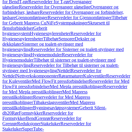
for Bend
T-rør
Reservedeler for T-rør
Overganger
uløselige
Reservedeler for Overganger uløselige
Overganger og
forbindelser, løsbare
Reservedeler for Overganger og forbindelser,
løsbare
Gjennomføringer
Reservedeler for Gjennomføringer
Tilbehør
for Geberit Mapress CuNiFe
Systempakninger
Skruesett til
flensforbindelser
Geberit
hygienesystem
Hygienespylerenheter
Reservedeler for
Hygienespylerenheter
Tilbehør
Sensorer
Deksler og
dekkplater
Sisterner og toalett-styringer med
hygienespyling
Reservedeler for Sisterner og toalett-styringer med
hygienespyling
Hygienemoduler
Reservedeler for
Hygienemoduler
Tilbehør til sisterner og toalett-styringer med
hygienespyling
Reservedeler for Tilbehør til sisterner og toalett-
styringer med hygienespyling
Nettdel
Reservedeler for
Nettdel
Nettverkskomponenter
Rørarmaturer
Kuleventiler
Reservedeler
for Kuleventiler
Med FlowFit pressforbindelser
Reservedeler for Med
FlowFit pressforbindelser
Med Mepla presstilkoblinger
Reservedeler
for Med Mepla presstilkoblinger
Med Mapress
presstilkoblinger
Reservedeler for Med Mapress
presstilkoblinger
Tilbakeslagsventiler
Med Mapress
presstilkoblinger
Bygningsavløpssystemer
Geberit Silent-
db20
Rør
Formstykker
Reservedeler for
Formstykker
Bend
Grenrør
Reservedeler for
Grenrør
Reduksjoner
Stakeluker
Reservedeler for
Stakeluker
SuperTube-