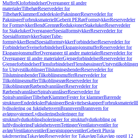
Muffer
Kloforbindelser
Overganger til andre
materialer
Tilbehør
Reservedeler for
Tilbehør
Klammer
Endedeksler
Pakninger
Reservedeler for
Pakninger
Forbruksmateriell
Geberit PE
Rør
Formstykker
Reservedeler
for Formstykker
Bend
Grenrør
Reduksjoner
Stakeluker
Reservedeler
for Stakeluker
Overganger
Spesialformstykker
Reservedeler for
Spesialformstykker
SuperTube-
formstykker
Bend
Spesialformstykker
Forbindelser
Reservedeler for
Forbindelser
Sveiseforbindelser
Ekspansjonsmuffer
Reservedeler for
Ekspansjonsmuffer
Overganger til andre materialer
Reservedeler for
Overganger til andre materialer
Gjengeforbindelser
Reservedeler for
Gjengeforbindelser
Flensforbindelser
Flensbøssinger
Utstyrstilkoblinge
for Utstyrstilkoblinger
Tilslutningsbender
Reservedeler for
Tilslutningsbender
Tilkobliingsmuffer
Reservedeler for
Tilkobliingsmuffer
Tilkoblingsrør
Reservedeler for
Tilkoblingsrør
Rørbendvannlåser
Reservedeler for
Rørbendvannlåser
Spiralvannlåser
Reservedeler for
Spiralvannlåser
Tilbehør
Klammer
Fester for klammer
Bærende
strukturer
Endedeksler
Pakninger
Beskyttelseskapper
Forbruksmateriell
lydisolering og fuktighetsvern
Brannvern
Brannvern for
avløpssystemer
Lydisolering
Isoleringer for
strukturlydutkobling
Isoleringer for strukturlydutkobling og
luftlydisolering
Fuktighetsvern
Tettinger
Ventilatorventiler for
avløp
Ventilatorventiler
Energistoppeventiler
Geberit Pluvia
takdrenering
Takavløp
Reservedeler for Takavløp
Takavløp opptil 12