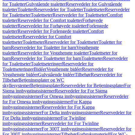
for Toaletter
Gulvstående toaletter
Reservedeler for Gulvstående
toaletter
Toaletter
Reservedeler for Toaletter
Toalettseter
Reservedeler
for Toalettseter
Toalettseter
Reservedeler for Toalettseter
Comfort
toaletter
Reservedeler for Comfort toaletter
Forhøyede
toaletter
Reservedeler for Forhøyede toaletter
Forlengede
toaletter
Reservedeler for Forlengede toaletter
Comfort
toalettseter
Reservedeler for Comfort
toalettseter
Toalettseter
Reservedeler for Toalettseter
Toaletter for
barn
Reservedeler for Toaletter for barn
Vegghengte
toaletter
Reservedeler for Vegghengte toaletter
Toalettseter for
barn
Reservedeler for Toalettseter for barn
Toalettseter
Reservedeler
for Toalettseter
Toalettseteringer
Reservedeler for
Toalettseteringer
Bidéer
Vegghengte bidéer
Reservedeler for
Vegghengte bidéer
Gulvstående bidéer
Tilbehør
Reservedeler for
Tilbehør
Betjeningsplater og WC
skyllesystemer
Betjeningsplater
Reservedeler for Betjeningsplater
For
Sigma innbyggingssisterner
Reservedeler for For Sigma
innbyggingssisterner
For Omega innbyggingssisterner
Reservedeler
for For Omega innbyggingssisterner
For Kappa
innbyggingssisterner
Reservedeler for For Kappa
innbyggingssisterner
For Delta innbyggingssisterner
Reservedeler for
For Delta innbyggingssisterner
For Twinline
innbyggingssisterner
Reservedeler for For Twinline
innbyggingssisterner
For 300T innbyggingssisterner
Reservedeler for
For 300T innbyggingssisterner
Tilbehør
Forbruksmateriell
For WC-