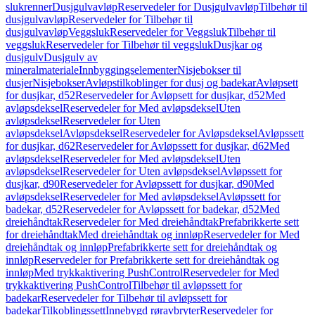
slukrenner
Dusjgulvavløp
Reservedeler for Dusjgulvavløp
Tilbehør til
dusjgulvavløp
Reservedeler for Tilbehør til
dusjgulvavløp
Veggsluk
Reservedeler for Veggsluk
Tilbehør til
veggsluk
Reservedeler for Tilbehør til veggsluk
Dusjkar og
dusjgulv
Dusjgulv av
mineralmateriale
Innbyggingselementer
Nisjebokser til
dusjer
Nisjebokser
Avløpstilkoblinger for dusj og badekar
Avløpsett
for dusjkar, d52
Reservedeler for Avløpsett for dusjkar, d52
Med
avløpsdeksel
Reservedeler for Med avløpsdeksel
Uten
avløpsdeksel
Reservedeler for Uten
avløpsdeksel
Avløpsdeksel
Reservedeler for Avløpsdeksel
Avløpssett
for dusjkar, d62
Reservedeler for Avløpssett for dusjkar, d62
Med
avløpsdeksel
Reservedeler for Med avløpsdeksel
Uten
avløpsdeksel
Reservedeler for Uten avløpsdeksel
Avløpssett for
dusjkar, d90
Reservedeler for Avløpssett for dusjkar, d90
Med
avløpsdeksel
Reservedeler for Med avløpsdeksel
Avløpssett for
badekar, d52
Reservedeler for Avløpssett for badekar, d52
Med
dreiehåndtak
Reservedeler for Med dreiehåndtak
Prefabrikkerte sett
for dreiehåndtak
Med dreiehåndtak og innløp
Reservedeler for Med
dreiehåndtak og innløp
Prefabrikkerte sett for dreiehåndtak og
innløp
Reservedeler for Prefabrikkerte sett for dreiehåndtak og
innløp
Med trykkaktivering PushControl
Reservedeler for Med
trykkaktivering PushControl
Tilbehør til avløpssett for
badekar
Reservedeler for Tilbehør til avløpssett for
badekar
Tilkoblingssett
Innebygd røravbryter
Reservedeler for