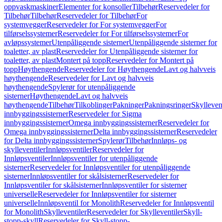
oppvaskmaskiner
Elementer for konsoller
Tilbehør
Reservedeler for
Tilbehør
Tilbehør
Reservedeler for Tilbehør
For
systemvegger
Reservedeler for For systemvegger
For
tilførselssystemer
Reservedeler for For tilførselssystemer
For
avløpssystemer
Utenpåliggende sisterner
Utenpåliggende sisterner for
toaletter, av plast
Reservedeler for Utenpåliggende sisterner for
toaletter, av plast
Montert på topp
Reservedeler for Montert på
topp
Høythengende
Reservedeler for Høythengende
Lavt og halvveis
høythengende
Reservedeler for Lavt og halvveis
høythengende
Spylerør for utenpåliggende
sisterner
Høythengende
Lavt og halvveis
høythengende
Tilbehør
Tilkoblinger
Pakninger
Pakningsringer
Skylleven
innbyggingssisterner
Reservedeler for Sigma
innbyggingssisterner
Omega innbyggingssisterner
Reservedeler for
Omega innbyggingssisterner
Delta innbyggingssisterner
Reservedeler
for Delta innbyggingssisterner
Spylerør
Tilbehør
Innløps- og
skylleventiler
Innløpsventiler
Reservedeler for
Innløpsventiler
Innløpsventiler for utenpåliggende
sisterner
Reservedeler for Innløpsventiler for utenpåliggende
sisterner
Innløpsventiler for skålsisterner
Reservedeler for
Innløpsventiler for skålsisterner
Innløpsventiler for sisterner
universelle
Reservedeler for Innløpsventiler for sisterner
universelle
Innløpsventil for Monolith
Reservedeler for Innløpsventil
for Monolith
Skylleventiler
Reservedeler for Skylleventiler
Skyll-
stopp-skyll
Reservedeler for Skyll-stopp-