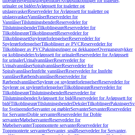
tilbehør
Betjeningshjelpemidler
Avløpstilkoblinger for toaletter,
urinaler og bidéer
Avløpssett for toaletter og
utslagsvasker
Reservedeler for Avløpssett for toaletter og
utslagsvasker
Vannlåser
Reservedeler for
Vannlåser
Tilslutningsbender
Reservedeler for
Tilslutningsbender
Tilkoblingsrør
Reservedeler for
Tilkoblingsrør
Tilkoblingssett
Reservedeler for
Tilkoblingssett
Spylerørforlengelser
Reservedeler for
Spylerørforlengelser
Tilkoblinger av PVC
Reservedeler for
Tilkoblinger av PVC
Pakningsringer og dekkapper
Overgangsstykker
og koblingsdeler
Avløpssett for urinaler
Reservedeler for Avløpssett
for urinaler
Urinalvannlåser
Reservedeler for
Urinalvannlåser
Spiralvannlåser
Reservedeler for
Spiralvannlåser
Innfelte vannlåser
Reservedeler for Innfelte
vannlåser
Rørbendvannlåser
Reservedeler for
Rørbendvannlåser
Spylerør og spylerørforlengelser
Reservedeler for
Spylerør og spylerørforlengelser
Tilkoblingsrør
Reservedeler for
Tilkoblingsrør
Tilslutningsbender
Reservedeler for
Tilslutningsbender
Avløpssett for bidé
Reservedeler for Avløpssett for
bidé
Tilkoblingsrør
Tilslutningsbender
Deksler
Tilkoblinger
Pakninger
Sv
for Sveiseender
Servanter og møbler
Servanter
Servanter
Reservedeler
for Servanter
Doble servanter
Reservedeler for Doble
servanter
Møbelservanter
Reservedeler for
Møbelservanter
Toppmonterte servanter
Reservedeler for
Toppmonterte servanter
Servanter, små
Reservedeler for Servanter,