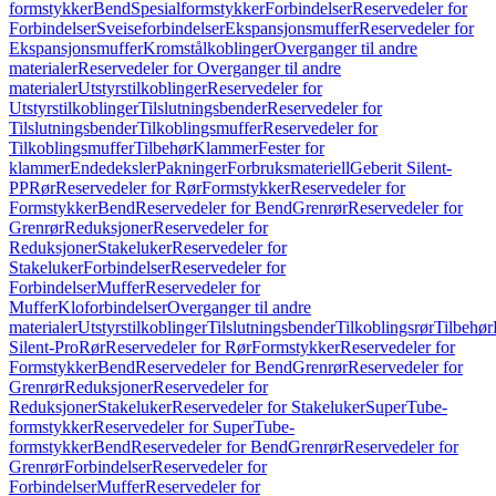
formstykker
Bend
Spesialformstykker
Forbindelser
Reservedeler for
Forbindelser
Sveiseforbindelser
Ekspansjonsmuffer
Reservedeler for
Ekspansjonsmuffer
Kromstålkoblinger
Overganger til andre
materialer
Reservedeler for Overganger til andre
materialer
Utstyrstilkoblinger
Reservedeler for
Utstyrstilkoblinger
Tilslutningsbender
Reservedeler for
Tilslutningsbender
Tilkoblingsmuffer
Reservedeler for
Tilkoblingsmuffer
Tilbehør
Klammer
Fester for
klammer
Endedeksler
Pakninger
Forbruksmateriell
Geberit Silent-
PP
Rør
Reservedeler for Rør
Formstykker
Reservedeler for
Formstykker
Bend
Reservedeler for Bend
Grenrør
Reservedeler for
Grenrør
Reduksjoner
Reservedeler for
Reduksjoner
Stakeluker
Reservedeler for
Stakeluker
Forbindelser
Reservedeler for
Forbindelser
Muffer
Reservedeler for
Muffer
Kloforbindelser
Overganger til andre
materialer
Utstyrstilkoblinger
Tilslutningsbender
Tilkoblingsrør
Tilbehør
Silent-Pro
Rør
Reservedeler for Rør
Formstykker
Reservedeler for
Formstykker
Bend
Reservedeler for Bend
Grenrør
Reservedeler for
Grenrør
Reduksjoner
Reservedeler for
Reduksjoner
Stakeluker
Reservedeler for Stakeluker
SuperTube-
formstykker
Reservedeler for SuperTube-
formstykker
Bend
Reservedeler for Bend
Grenrør
Reservedeler for
Grenrør
Forbindelser
Reservedeler for
Forbindelser
Muffer
Reservedeler for