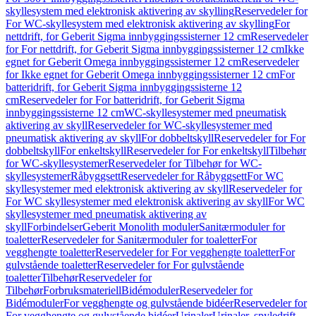
skyllesystem med elektronisk aktivering av skylling
Reservedeler for
For WC-skyllesystem med elektronisk aktivering av skylling
For
nettdrift, for Geberit Sigma innbyggingssisterner 12 cm
Reservedeler
for For nettdrift, for Geberit Sigma innbyggingssisterner 12 cm
Ikke
egnet for Geberit Omega innbyggingssisterner 12 cm
Reservedeler
for Ikke egnet for Geberit Omega innbyggingssisterner 12 cm
For
batteridrift, for Geberit Sigma innbyggingssisterne 12
cm
Reservedeler for For batteridrift, for Geberit Sigma
innbyggingssisterne 12 cm
WC-skyllesystemer med pneumatisk
aktivering av skyll
Reservedeler for WC-skyllesystemer med
pneumatisk aktivering av skyll
For dobbeltskyll
Reservedeler for For
dobbeltskyll
For enkeltskyll
Reservedeler for For enkeltskyll
Tilbehør
for WC-skyllesystemer
Reservedeler for Tilbehør for WC-
skyllesystemer
Råbyggsett
Reservedeler for Råbyggsett
For WC
skyllesystemer med elektronisk aktivering av skyll
Reservedeler for
For WC skyllesystemer med elektronisk aktivering av skyll
For WC
skyllesystemer med pneumatisk aktivering av
skyll
Forbindelser
Geberit Monolith moduler
Sanitærmoduler for
toaletter
Reservedeler for Sanitærmoduler for toaletter
For
vegghengte toaletter
Reservedeler for For vegghengte toaletter
For
gulvstående toaletter
Reservedeler for For gulvstående
toaletter
Tilbehør
Reservedeler for
Tilbehør
Forbruksmateriell
Bidémoduler
Reservedeler for
Bidémoduler
For vegghengte og gulvstående bidéer
Reservedeler for
For vegghengte og gulvstående bidéer
Urinaler
Urinaler, spyledrift,