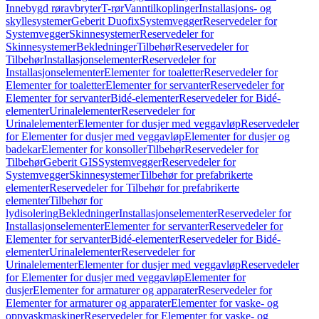
Innebygd røravbryter
T-rør
Vanntilkoplinger
Installasjons- og
skyllesystemer
Geberit Duofix
Systemvegger
Reservedeler for
Systemvegger
Skinnesystemer
Reservedeler for
Skinnesystemer
Bekledninger
Tilbehør
Reservedeler for
Tilbehør
Installasjonselementer
Reservedeler for
Installasjonselementer
Elementer for toaletter
Reservedeler for
Elementer for toaletter
Elementer for servanter
Reservedeler for
Elementer for servanter
Bidé-elementer
Reservedeler for Bidé-
elementer
Urinalelementer
Reservedeler for
Urinalelementer
Elementer for dusjer med veggavløp
Reservedeler
for Elementer for dusjer med veggavløp
Elementer for dusjer og
badekar
Elementer for konsoller
Tilbehør
Reservedeler for
Tilbehør
Geberit GIS
Systemvegger
Reservedeler for
Systemvegger
Skinnesystemer
Tilbehør for prefabrikerte
elementer
Reservedeler for Tilbehør for prefabrikerte
elementer
Tilbehør for
lydisolering
Bekledninger
Installasjonselementer
Reservedeler for
Installasjonselementer
Elementer for servanter
Reservedeler for
Elementer for servanter
Bidé-elementer
Reservedeler for Bidé-
elementer
Urinalelementer
Reservedeler for
Urinalelementer
Elementer for dusjer med veggavløp
Reservedeler
for Elementer for dusjer med veggavløp
Elementer for
dusjer
Elementer for armaturer og apparater
Reservedeler for
Elementer for armaturer og apparater
Elementer for vaske- og
oppvaskmaskiner
Reservedeler for Elementer for vaske- og