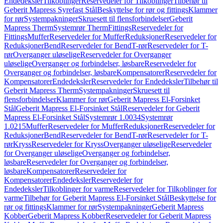
Endedeksler
Tilkoblinger
Reservedeler for Tilkoblinger
Tilbehør til
Geberit Mapress Syrefast Stål
Beskyttelse for rør og fittings
Klammer
for rør
Systempakninger
Skruesett til flensforbindelser
Geberit
Mapress Therm
Systemrør Therm
Fittings
Reservedeler for
Fittings
Muffer
Reservedeler for Muffer
Reduksjoner
Reservedeler for
Reduksjoner
Bend
Reservedeler for Bend
T-rør
Reservedeler for T-
rør
Overganger uløselige
Reservedeler for Overganger
uløselige
Overganger og forbindelser, løsbare
Reservedeler for
Overganger og forbindelser, løsbare
Kompensatorer
Reservedeler for
Kompensatorer
Endedeksler
Reservedeler for Endedeksler
Tilbehør til
Geberit Mapress Therm
Systempakninger
Skruesett til
flensforbindelser
Klammer for rør
Geberit Mapress El-Forsinket
Stål
Geberit Mapress El-Forsinket Stål
Reservedeler for Geberit
Mapress El-Forsinket Stål
Systemrør 1.0034
Systemrør
1.0215
Muffer
Reservedeler for Muffer
Reduksjoner
Reservedeler for
Reduksjoner
Bend
Reservedeler for Bend
T-rør
Reservedeler for T-
rør
Kryss
Reservedeler for Kryss
Overganger uløselige
Reservedeler
for Overganger uløselige
Overganger og forbindelser,
løsbare
Reservedeler for Overganger og forbindelser,
løsbare
Kompensatorer
Reservedeler for
Kompensatorer
Endedeksler
Reservedeler for
Endedeksler
Tilkoblinger for varme
Reservedeler for Tilkoblinger for
varme
Tilbehør for Geberit Mapress El-Forsinket Stål
Beskyttelse for
rør og fittings
Klammer for rør
Systempakninger
Geberit Mapress
Kobber
Geberit Mapress Kobber
Reservedeler for Geberit Mapress