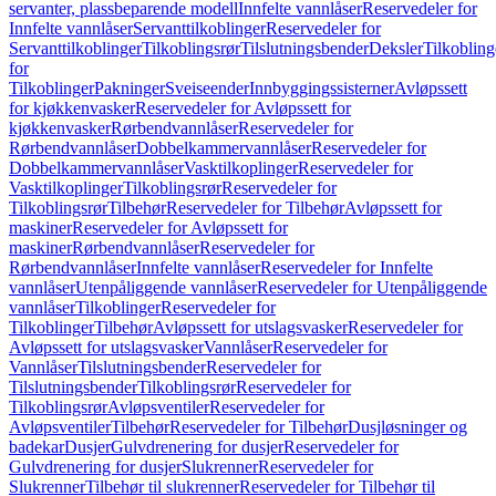
servanter, plassbeparende modell
Innfelte vannlåser
Reservedeler for
Innfelte vannlåser
Servanttilkoblinger
Reservedeler for
Servanttilkoblinger
Tilkoblingsrør
Tilslutningsbender
Deksler
Tilkobling
for
Tilkoblinger
Pakninger
Sveiseender
Innbyggingssisterner
Avløpssett
for kjøkkenvasker
Reservedeler for Avløpssett for
kjøkkenvasker
Rørbendvannlåser
Reservedeler for
Rørbendvannlåser
Dobbelkammervannlåser
Reservedeler for
Dobbelkammervannlåser
Vasktilkoplinger
Reservedeler for
Vasktilkoplinger
Tilkoblingsrør
Reservedeler for
Tilkoblingsrør
Tilbehør
Reservedeler for Tilbehør
Avløpssett for
maskiner
Reservedeler for Avløpssett for
maskiner
Rørbendvannlåser
Reservedeler for
Rørbendvannlåser
Innfelte vannlåser
Reservedeler for Innfelte
vannlåser
Utenpåliggende vannlåser
Reservedeler for Utenpåliggende
vannlåser
Tilkoblinger
Reservedeler for
Tilkoblinger
Tilbehør
Avløpssett for utslagsvasker
Reservedeler for
Avløpssett for utslagsvasker
Vannlåser
Reservedeler for
Vannlåser
Tilslutningsbender
Reservedeler for
Tilslutningsbender
Tilkoblingsrør
Reservedeler for
Tilkoblingsrør
Avløpsventiler
Reservedeler for
Avløpsventiler
Tilbehør
Reservedeler for Tilbehør
Dusjløsninger og
badekar
Dusjer
Gulvdrenering for dusjer
Reservedeler for
Gulvdrenering for dusjer
Slukrenner
Reservedeler for
Slukrenner
Tilbehør til slukrenner
Reservedeler for Tilbehør til