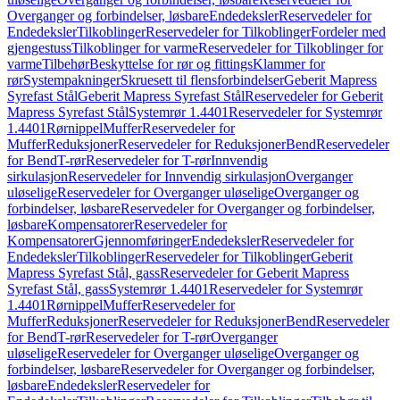
Overganger og forbindelser, løsbare
Endedeksler
Reservedeler for
Endedeksler
Tilkoblinger
Reservedeler for Tilkoblinger
Fordeler med
gjengestuss
Tilkoblinger for varme
Reservedeler for Tilkoblinger for
varme
Tilbehør
Beskyttelse for rør og fittings
Klammer for
rør
Systempakninger
Skruesett til flensforbindelser
Geberit Mapress
Syrefast Stål
Geberit Mapress Syrefast Stål
Reservedeler for Geberit
Mapress Syrefast Stål
Systemrør 1.4401
Reservedeler for Systemrør
1.4401
Rørnippel
Muffer
Reservedeler for
Muffer
Reduksjoner
Reservedeler for Reduksjoner
Bend
Reservedeler
for Bend
T-rør
Reservedeler for T-rør
Innvendig
sirkulasjon
Reservedeler for Innvendig sirkulasjon
Overganger
uløselige
Reservedeler for Overganger uløselige
Overganger og
forbindelser, løsbare
Reservedeler for Overganger og forbindelser,
løsbare
Kompensatorer
Reservedeler for
Kompensatorer
Gjennomføringer
Endedeksler
Reservedeler for
Endedeksler
Tilkoblinger
Reservedeler for Tilkoblinger
Geberit
Mapress Syrefast Stål, gass
Reservedeler for Geberit Mapress
Syrefast Stål, gass
Systemrør 1.4401
Reservedeler for Systemrør
1.4401
Rørnippel
Muffer
Reservedeler for
Muffer
Reduksjoner
Reservedeler for Reduksjoner
Bend
Reservedeler
for Bend
T-rør
Reservedeler for T-rør
Overganger
uløselige
Reservedeler for Overganger uløselige
Overganger og
forbindelser, løsbare
Reservedeler for Overganger og forbindelser,
løsbare
Endedeksler
Reservedeler for