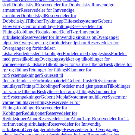
skyll
Dobbeltskyll
Reservedeler for Dobbeltskyll
Innvendige
armaturer
Reservedeler for Innvendige
armaturer
Dobbeltskyll
Reservedeler for
Dobbeltskyll
Tilbehør
Trykknapp
Tilførselssystemer
Geberit
FlowFit
Systemrør multilayer
Fittings
Reservedeler for
Fittings
Koblinger
Reduksjoner
Bend
T-rør
Innvendig
sirkulasjon
Reservedeler for Innvendig sirkulasjon
Overganger
uløselige
Overganger og forbindelser, løsbare
Reservedeler for
Overganger og forbindelser,
løsbare
Endedeksler
Tilkoblinger
Fordeler med gjengestuss
Fordeler
med presstilkobling
Overgangsstykker og tilkoblinger for
varmeelement, løsbare
Tilkoblinger for varme
Tilbehør
Beskyttelse for
rør og fittings
Tetninger for fittings
Klammer for
rør
Systempakninger
Skruesett til
flensforbindelser
Forbruksmateriell
Geberit PushFit
Systemrør
multilayer
Fittings
Tilkoblinger
Fordeler med gjengestuss
Tilkoblinger
for varme
Tilbehør
Beskyttelse for rør og fittings
Klammer for
rør
Systempakninger
Geberit Mepla
Systemrør multilayer
Systemrør
varme multilayer
Fittings
Reservedeler for
Fittings
Koblinger
Reservedeler for
Koblinger
Reduksjoner
Reservedeler for
Reduksjoner
Albue
Reservedeler for Albue
T-rør
Reservedeler for T-
rør
Innvendig sirkulasjon
Reservedeler for Innvendig
sirkulasjon
Overganger uløselige
Reservedeler for Overganger
uløselige
Overganger og forbindelser, løsbare
Reservedeler for