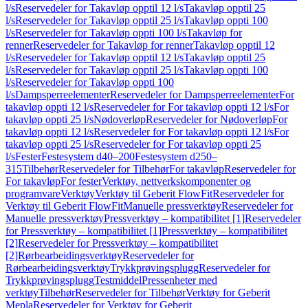
l/s
Reservedeler for Takavløp opptil 12 l/s
Takavløp opptil 25
l/s
Reservedeler for Takavløp opptil 25 l/s
Takavløp oppti 100
l/s
Reservedeler for Takavløp oppti 100 l/s
Takavløp for
renner
Reservedeler for Takavløp for renner
Takavløp opptil 12
l/s
Reservedeler for Takavløp opptil 12 l/s
Takavløp opptil 25
l/s
Reservedeler for Takavløp opptil 25 l/s
Takavløp oppti 100
l/s
Reservedeler for Takavløp oppti 100
l/s
Dampsperreelementer
Reservedeler for Dampsperreelementer
For
takavløp oppti 12 l/s
Reservedeler for For takavløp oppti 12 l/s
For
takavløp oppti 25 l/s
Nødoverløp
Reservedeler for Nødoverløp
For
takavløp oppti 12 l/s
Reservedeler for For takavløp oppti 12 l/s
For
takavløp oppti 25 l/s
Reservedeler for For takavløp oppti 25
l/s
Fester
Festesystem d40–200
Festesystem d250–
315
Tilbehør
Reservedeler for Tilbehør
For takavløp
Reservedeler for
For takavløp
For fester
Verktøy, nettverkskomponenter og
programvare
Verktøy
Verktøy til Geberit FlowFit
Reservedeler for
Verktøy til Geberit FlowFit
Manuelle pressverktøy
Reservedeler for
Manuelle pressverktøy
Pressverktøy – kompatibilitet [1]
Reservedeler
for Pressverktøy – kompatibilitet [1]
Pressverktøy – kompatibilitet
[2]
Reservedeler for Pressverktøy – kompatibilitet
[2]
Rørbearbeidingsverktøy
Reservedeler for
Rørbearbeidingsverktøy
Trykkprøvingsplugg
Reservedeler for
Trykkprøvingsplugg
Testmiddel
Pressenheter med
verktøy
Tilbehør
Reservedeler for Tilbehør
Verktøy for Geberit
Mepla
Reservedeler for Verktøy for Geberit