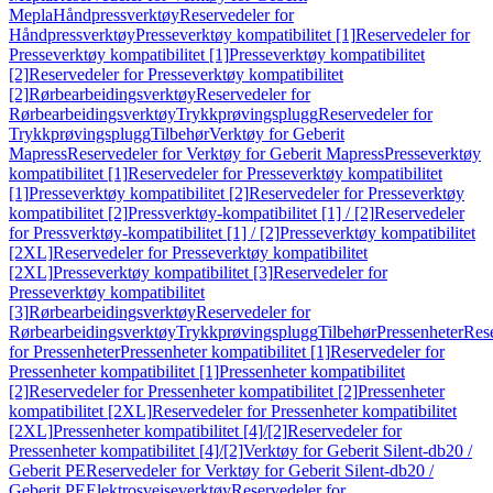
Mepla
Håndpressverktøy
Reservedeler for
Håndpressverktøy
Presseverktøy kompatibilitet [1]
Reservedeler for
Presseverktøy kompatibilitet [1]
Presseverktøy kompatibilitet
[2]
Reservedeler for Presseverktøy kompatibilitet
[2]
Rørbearbeidingsverktøy
Reservedeler for
Rørbearbeidingsverktøy
Trykkprøvingsplugg
Reservedeler for
Trykkprøvingsplugg
Tilbehør
Verktøy for Geberit
Mapress
Reservedeler for Verktøy for Geberit Mapress
Presseverktøy
kompatibilitet [1]
Reservedeler for Presseverktøy kompatibilitet
[1]
Presseverktøy kompatibilitet [2]
Reservedeler for Presseverktøy
kompatibilitet [2]
Pressverktøy-kompatibilitet [1] / [2]
Reservedeler
for Pressverktøy-kompatibilitet [1] / [2]
Presseverktøy kompatibilitet
[2XL]
Reservedeler for Presseverktøy kompatibilitet
[2XL]
Presseverktøy kompatibilitet [3]
Reservedeler for
Presseverktøy kompatibilitet
[3]
Rørbearbeidingsverktøy
Reservedeler for
Rørbearbeidingsverktøy
Trykkprøvingsplugg
Tilbehør
Pressenheter
Res
for Pressenheter
Pressenheter kompatibilitet [1]
Reservedeler for
Pressenheter kompatibilitet [1]
Pressenheter kompatibilitet
[2]
Reservedeler for Pressenheter kompatibilitet [2]
Pressenheter
kompatibilitet [2XL]
Reservedeler for Pressenheter kompatibilitet
[2XL]
Pressenheter kompatibilitet [4]/[2]
Reservedeler for
Pressenheter kompatibilitet [4]/[2]
Verktøy for Geberit Silent-db20 /
Geberit PE
Reservedeler for Verktøy for Geberit Silent-db20 /
Geberit PE
Elektrosveiseverktøy
Reservedeler for