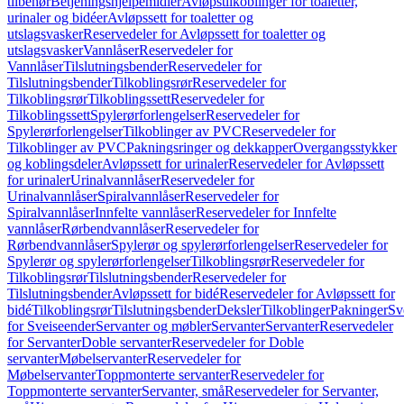
tilbehør
Betjeningshjelpemidler
Avløpstilkoblinger for toaletter,
urinaler og bidéer
Avløpssett for toaletter og
utslagsvasker
Reservedeler for Avløpssett for toaletter og
utslagsvasker
Vannlåser
Reservedeler for
Vannlåser
Tilslutningsbender
Reservedeler for
Tilslutningsbender
Tilkoblingsrør
Reservedeler for
Tilkoblingsrør
Tilkoblingssett
Reservedeler for
Tilkoblingssett
Spylerørforlengelser
Reservedeler for
Spylerørforlengelser
Tilkoblinger av PVC
Reservedeler for
Tilkoblinger av PVC
Pakningsringer og dekkapper
Overgangsstykker
og koblingsdeler
Avløpssett for urinaler
Reservedeler for Avløpssett
for urinaler
Urinalvannlåser
Reservedeler for
Urinalvannlåser
Spiralvannlåser
Reservedeler for
Spiralvannlåser
Innfelte vannlåser
Reservedeler for Innfelte
vannlåser
Rørbendvannlåser
Reservedeler for
Rørbendvannlåser
Spylerør og spylerørforlengelser
Reservedeler for
Spylerør og spylerørforlengelser
Tilkoblingsrør
Reservedeler for
Tilkoblingsrør
Tilslutningsbender
Reservedeler for
Tilslutningsbender
Avløpssett for bidé
Reservedeler for Avløpssett for
bidé
Tilkoblingsrør
Tilslutningsbender
Deksler
Tilkoblinger
Pakninger
Sv
for Sveiseender
Servanter og møbler
Servanter
Servanter
Reservedeler
for Servanter
Doble servanter
Reservedeler for Doble
servanter
Møbelservanter
Reservedeler for
Møbelservanter
Toppmonterte servanter
Reservedeler for
Toppmonterte servanter
Servanter, små
Reservedeler for Servanter,