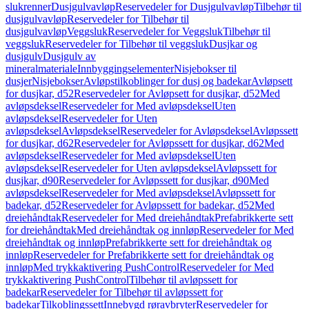
slukrenner
Dusjgulvavløp
Reservedeler for Dusjgulvavløp
Tilbehør til
dusjgulvavløp
Reservedeler for Tilbehør til
dusjgulvavløp
Veggsluk
Reservedeler for Veggsluk
Tilbehør til
veggsluk
Reservedeler for Tilbehør til veggsluk
Dusjkar og
dusjgulv
Dusjgulv av
mineralmateriale
Innbyggingselementer
Nisjebokser til
dusjer
Nisjebokser
Avløpstilkoblinger for dusj og badekar
Avløpsett
for dusjkar, d52
Reservedeler for Avløpsett for dusjkar, d52
Med
avløpsdeksel
Reservedeler for Med avløpsdeksel
Uten
avløpsdeksel
Reservedeler for Uten
avløpsdeksel
Avløpsdeksel
Reservedeler for Avløpsdeksel
Avløpssett
for dusjkar, d62
Reservedeler for Avløpssett for dusjkar, d62
Med
avløpsdeksel
Reservedeler for Med avløpsdeksel
Uten
avløpsdeksel
Reservedeler for Uten avløpsdeksel
Avløpssett for
dusjkar, d90
Reservedeler for Avløpssett for dusjkar, d90
Med
avløpsdeksel
Reservedeler for Med avløpsdeksel
Avløpssett for
badekar, d52
Reservedeler for Avløpssett for badekar, d52
Med
dreiehåndtak
Reservedeler for Med dreiehåndtak
Prefabrikkerte sett
for dreiehåndtak
Med dreiehåndtak og innløp
Reservedeler for Med
dreiehåndtak og innløp
Prefabrikkerte sett for dreiehåndtak og
innløp
Reservedeler for Prefabrikkerte sett for dreiehåndtak og
innløp
Med trykkaktivering PushControl
Reservedeler for Med
trykkaktivering PushControl
Tilbehør til avløpssett for
badekar
Reservedeler for Tilbehør til avløpssett for
badekar
Tilkoblingssett
Innebygd røravbryter
Reservedeler for