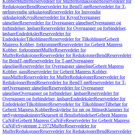
Kobber
Muffer
Reservedeler for Muffer
Reduksjoner
Reservedeler for
Reduksjoner
Bend
Reservedeler for Bend
T-rør
Reservedeler for T-
rør
Innvendig sirkulasjon
Reservedeler for Innvendig
sirkulasjon
Kryss
Reservedeler for Kryss
Overganger
uløselige
Reservedeler for Overganger uløselige
Overganger og
forbindelser, løsbare
Reservedeler for Overganger og forbindelser,
løsbare
Endedeksler
Reservedeler for
Endedeksler
Tilkoblinger
Reservedeler for Tilkoblinger
Geberit
Mapress Kobber, forkrommet
Reservedeler for Geberit Mapress
Kobber, forkrommet
Muffer
Reservedeler for
Muffer
Reduksjoner
Reservedeler for Reduksjoner
Bend
Reservedeler
for Bend
T-rør
Reservedeler for T-rør
Overganger
uløselige
Reservedeler for Overganger uløselige
Geberit Mapress
Kobber, gass
Reservedeler for Geberit Mapress Kobber,
gass
Muffer
Reservedeler for Muffer
Reduksjoner
Reservedeler for
Reduksjoner
Bend
Reservedeler for Bend
T-rør
Reservedeler for T-
rør
Overganger uløselige
Reservedeler for Overganger
uløselige
Overganger og forbindelser, løsbare
Reservedeler for
Overganger og forbindelser, løsbare
Endedeksler
Reservedeler for
Endedeksler
Tilkoblinger
Reservedeler for Tilkoblinger
Tilbehør for
Geberit Mapress Kobber
Beskyttelse for rør og fittings
Klammer for
rør
Systempakninger
Skruesett til flensforbindelser
Geberit Mapress
CuNiFe
Geberit Mapress CuNiFe
Reservedeler for Geberit Mapress
CuNiFe
Systemrør 2.1972
Muffer
Reservedeler for
Muffer
Reduksjoner
Reservedeler for Reduksjoner
Bend
Reservedeler