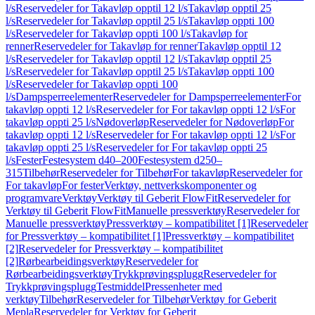
l/s
Reservedeler for Takavløp opptil 12 l/s
Takavløp opptil 25
l/s
Reservedeler for Takavløp opptil 25 l/s
Takavløp oppti 100
l/s
Reservedeler for Takavløp oppti 100 l/s
Takavløp for
renner
Reservedeler for Takavløp for renner
Takavløp opptil 12
l/s
Reservedeler for Takavløp opptil 12 l/s
Takavløp opptil 25
l/s
Reservedeler for Takavløp opptil 25 l/s
Takavløp oppti 100
l/s
Reservedeler for Takavløp oppti 100
l/s
Dampsperreelementer
Reservedeler for Dampsperreelementer
For
takavløp oppti 12 l/s
Reservedeler for For takavløp oppti 12 l/s
For
takavløp oppti 25 l/s
Nødoverløp
Reservedeler for Nødoverløp
For
takavløp oppti 12 l/s
Reservedeler for For takavløp oppti 12 l/s
For
takavløp oppti 25 l/s
Reservedeler for For takavløp oppti 25
l/s
Fester
Festesystem d40–200
Festesystem d250–
315
Tilbehør
Reservedeler for Tilbehør
For takavløp
Reservedeler for
For takavløp
For fester
Verktøy, nettverkskomponenter og
programvare
Verktøy
Verktøy til Geberit FlowFit
Reservedeler for
Verktøy til Geberit FlowFit
Manuelle pressverktøy
Reservedeler for
Manuelle pressverktøy
Pressverktøy – kompatibilitet [1]
Reservedeler
for Pressverktøy – kompatibilitet [1]
Pressverktøy – kompatibilitet
[2]
Reservedeler for Pressverktøy – kompatibilitet
[2]
Rørbearbeidingsverktøy
Reservedeler for
Rørbearbeidingsverktøy
Trykkprøvingsplugg
Reservedeler for
Trykkprøvingsplugg
Testmiddel
Pressenheter med
verktøy
Tilbehør
Reservedeler for Tilbehør
Verktøy for Geberit
Mepla
Reservedeler for Verktøy for Geberit