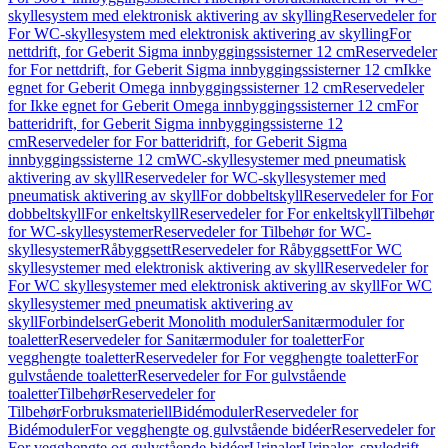
skyllesystem med elektronisk aktivering av skylling
Reservedeler for
For WC-skyllesystem med elektronisk aktivering av skylling
For
nettdrift, for Geberit Sigma innbyggingssisterner 12 cm
Reservedeler
for For nettdrift, for Geberit Sigma innbyggingssisterner 12 cm
Ikke
egnet for Geberit Omega innbyggingssisterner 12 cm
Reservedeler
for Ikke egnet for Geberit Omega innbyggingssisterner 12 cm
For
batteridrift, for Geberit Sigma innbyggingssisterne 12
cm
Reservedeler for For batteridrift, for Geberit Sigma
innbyggingssisterne 12 cm
WC-skyllesystemer med pneumatisk
aktivering av skyll
Reservedeler for WC-skyllesystemer med
pneumatisk aktivering av skyll
For dobbeltskyll
Reservedeler for For
dobbeltskyll
For enkeltskyll
Reservedeler for For enkeltskyll
Tilbehør
for WC-skyllesystemer
Reservedeler for Tilbehør for WC-
skyllesystemer
Råbyggsett
Reservedeler for Råbyggsett
For WC
skyllesystemer med elektronisk aktivering av skyll
Reservedeler for
For WC skyllesystemer med elektronisk aktivering av skyll
For WC
skyllesystemer med pneumatisk aktivering av
skyll
Forbindelser
Geberit Monolith moduler
Sanitærmoduler for
toaletter
Reservedeler for Sanitærmoduler for toaletter
For
vegghengte toaletter
Reservedeler for For vegghengte toaletter
For
gulvstående toaletter
Reservedeler for For gulvstående
toaletter
Tilbehør
Reservedeler for
Tilbehør
Forbruksmateriell
Bidémoduler
Reservedeler for
Bidémoduler
For vegghengte og gulvstående bidéer
Reservedeler for
For vegghengte og gulvstående bidéer
Urinaler
Urinaler, spyledrift,