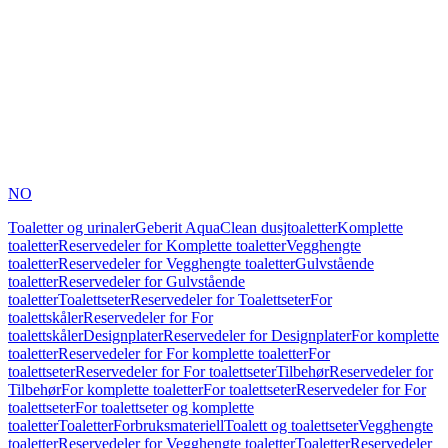
NO
Toaletter og urinaler
Geberit AquaClean dusjtoaletter
Komplette
toaletter
Reservedeler for Komplette toaletter
Vegghengte
toaletter
Reservedeler for Vegghengte toaletter
Gulvstående
toaletter
Reservedeler for Gulvstående
toaletter
Toalettseter
Reservedeler for Toalettseter
For
toalettskåler
Reservedeler for For
toalettskåler
Designplater
Reservedeler for Designplater
For komplette
toaletter
Reservedeler for For komplette toaletter
For
toalettseter
Reservedeler for For toalettseter
Tilbehør
Reservedeler for
Tilbehør
For komplette toaletter
For toalettseter
Reservedeler for For
toalettseter
For toalettseter og komplette
toaletter
Toaletter
Forbruksmateriell
Toalett og toalettseter
Vegghengte
toaletter
Reservedeler for Vegghengte toaletter
Toaletter
Reservedeler