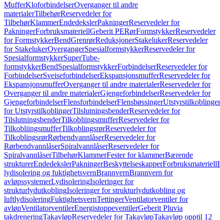
Muffer
Kloforbindelser
Overganger til andre
materialer
Tilbehør
Reservedeler for
Tilbehør
Klammer
Endedeksler
Pakninger
Reservedeler for
Pakninger
Forbruksmateriell
Geberit PE
Rør
Formstykker
Reservedeler
for Formstykker
Bend
Grenrør
Reduksjoner
Stakeluker
Reservedeler
for Stakeluker
Overganger
Spesialformstykker
Reservedeler for
Spesialformstykker
SuperTube-
formstykker
Bend
Spesialformstykker
Forbindelser
Reservedeler for
Forbindelser
Sveiseforbindelser
Ekspansjonsmuffer
Reservedeler for
Ekspansjonsmuffer
Overganger til andre materialer
Reservedeler for
Overganger til andre materialer
Gjengeforbindelser
Reservedeler for
Gjengeforbindelser
Flensforbindelser
Flensbøssinger
Utstyrstilkoblinge
for Utstyrstilkoblinger
Tilslutningsbender
Reservedeler for
Tilslutningsbender
Tilkobliingsmuffer
Reservedeler for
Tilkobliingsmuffer
Tilkoblingsrør
Reservedeler for
Tilkoblingsrør
Rørbendvannlåser
Reservedeler for
Rørbendvannlåser
Spiralvannlåser
Reservedeler for
Spiralvannlåser
Tilbehør
Klammer
Fester for klammer
Bærende
strukturer
Endedeksler
Pakninger
Beskyttelseskapper
Forbruksmateriell
lydisolering og fuktighetsvern
Brannvern
Brannvern for
avløpssystemer
Lydisolering
Isoleringer for
strukturlydutkobling
Isoleringer for strukturlydutkobling og
luftlydisolering
Fuktighetsvern
Tettinger
Ventilatorventiler for
avløp
Ventilatorventiler
Energistoppeventiler
Geberit Pluvia
takdrenering
Takavløp
Reservedeler for Takavløp
Takavløp opptil 12