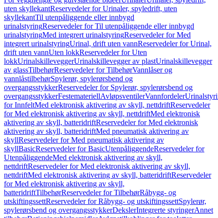
uten skyllekant
Reservedeler for Urinaler, spyledrift, uten
skyllekant
Til utenpåliggende eller innbygd
urinalstyring
Reservedeler for Til utenpåliggende eller innbygd
urinalstyring
Med integrert urinalstyring
Reservedeler for Med
integrert urinalstyring
Urinal, drift uten vann
Reservedeler for Urinal,
drift uten vann
Uten lokk
Reservedeler for Uten
lokk
Urinalskillevegger
Urinalskillevegger av plast
Urinalskillevegger
av glass
Tilbehør
Reservedeler for Tilbehør
Vannlåser og
vannlåstilbehør
Spylerør, spylerørsbend og
overgangsstykker
Reservedeler for Spylerør, spylerørsbend og
overgangsstykker
Festemateriell
Avløpsventiler
Vannfordeler
Urinalstyr
for Innfelt
Med elektronisk aktivering av skyll, nettdrift
Reservedeler
for Med elektronisk aktivering av skyll, nettdrift
Med elektronisk
aktivering av skyll, batteridrift
Reservedeler for Med elektronisk
aktivering av skyll, batteridrift
Med pneumatisk aktivering av
skyll
Reservedeler for Med pneumatisk aktivering av
skyll
Basic
Reservedeler for Basic
Utenpåliggende
Reservedeler for
Utenpåliggende
Med elektronisk aktivering av skyll,
nettdrift
Reservedeler for Med elektronisk aktivering av skyll,
nettdrift
Med elektronisk aktivering av skyll, batteridrift
Reservedeler
for Med elektronisk aktivering av skyll,
batteridrift
Tilbehør
Reservedeler for Tilbehør
Råbygg- og
utskiftingssett
Reservedeler for Råbygg- og utskiftingssett
Spylerør,
spylerørsbend og overgangsstykker
Deksler
Integrerte styringer
Annet