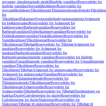
servanter, plassbeparende modell
Innfelte vannlåser
Reservedeler for
Innfelte vannlåser
Servanttilkoblinger
Reservedeler for
Servanttilkoblinger
Tilkoblingsrør
Tilslutningsbender
Deksler
Tilkobling
for
Tilkoblinger
Pakninger
Sveiseender
Innbyggingssisterner
Avløpssett
for kjøkkenvasker
Reservedeler for Avløpssett for
kjøkkenvasker
Rørbendvannlåser
Reservedeler for
Rørbendvannlåser
Dobbelkammervannlåser
Reservedeler for
Dobbelkammervannlåser
Vasktilkoplinger
Reservedeler for
Vasktilkoplinger
Tilkoblingsrør
Reservedeler for
Tilkoblingsrør
Tilbehør
Reservedeler for Tilbehør
Avløpssett for
maskiner
Reservedeler for Avløpssett for
maskiner
Rørbendvannlåser
Reservedeler for
Rørbendvannlåser
Innfelte vannlåser
Reservedeler for Innfelte
vannlåser
Utenpåliggende vannlåser
Reservedeler for Utenpåliggende
vannlåser
Tilkoblinger
Reservedeler for
Tilkoblinger
Tilbehør
Avløpssett for utslagsvasker
Reservedeler for
Avløpssett for utslagsvasker
Vannlåser
Reservedeler for
Vannlåser
Tilslutningsbender
Reservedeler for
Tilslutningsbender
Tilkoblingsrør
Reservedeler for
Tilkoblingsrør
Avløpsventiler
Reservedeler for
Avløpsventiler
Tilbehør
Reservedeler for Tilbehør
Dusjløsninger og
badekar
Dusjer
Gulvdrenering for dusjer
Reservedeler for
Gulvdrenering for dusjer
Slukrenner
Reservedeler for
Slukrenner
Tilbehør til slukrenner
Reservedeler for Tilbehør til