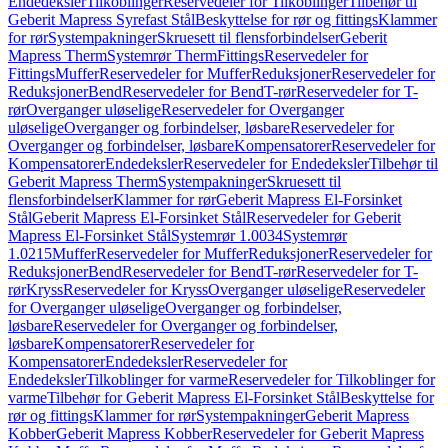
Endedeksler
Tilkoblinger
Reservedeler for Tilkoblinger
Tilbehør til
Geberit Mapress Syrefast Stål
Beskyttelse for rør og fittings
Klammer
for rør
Systempakninger
Skruesett til flensforbindelser
Geberit
Mapress Therm
Systemrør Therm
Fittings
Reservedeler for
Fittings
Muffer
Reservedeler for Muffer
Reduksjoner
Reservedeler for
Reduksjoner
Bend
Reservedeler for Bend
T-rør
Reservedeler for T-
rør
Overganger uløselige
Reservedeler for Overganger
uløselige
Overganger og forbindelser, løsbare
Reservedeler for
Overganger og forbindelser, løsbare
Kompensatorer
Reservedeler for
Kompensatorer
Endedeksler
Reservedeler for Endedeksler
Tilbehør til
Geberit Mapress Therm
Systempakninger
Skruesett til
flensforbindelser
Klammer for rør
Geberit Mapress El-Forsinket
Stål
Geberit Mapress El-Forsinket Stål
Reservedeler for Geberit
Mapress El-Forsinket Stål
Systemrør 1.0034
Systemrør
1.0215
Muffer
Reservedeler for Muffer
Reduksjoner
Reservedeler for
Reduksjoner
Bend
Reservedeler for Bend
T-rør
Reservedeler for T-
rør
Kryss
Reservedeler for Kryss
Overganger uløselige
Reservedeler
for Overganger uløselige
Overganger og forbindelser,
løsbare
Reservedeler for Overganger og forbindelser,
løsbare
Kompensatorer
Reservedeler for
Kompensatorer
Endedeksler
Reservedeler for
Endedeksler
Tilkoblinger for varme
Reservedeler for Tilkoblinger for
varme
Tilbehør for Geberit Mapress El-Forsinket Stål
Beskyttelse for
rør og fittings
Klammer for rør
Systempakninger
Geberit Mapress
Kobber
Geberit Mapress Kobber
Reservedeler for Geberit Mapress