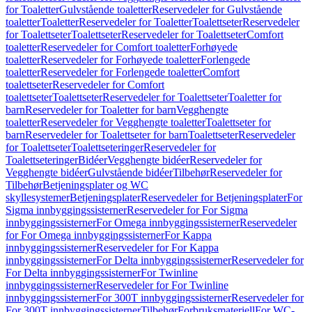
for Toaletter
Gulvstående toaletter
Reservedeler for Gulvstående
toaletter
Toaletter
Reservedeler for Toaletter
Toalettseter
Reservedeler
for Toalettseter
Toalettseter
Reservedeler for Toalettseter
Comfort
toaletter
Reservedeler for Comfort toaletter
Forhøyede
toaletter
Reservedeler for Forhøyede toaletter
Forlengede
toaletter
Reservedeler for Forlengede toaletter
Comfort
toalettseter
Reservedeler for Comfort
toalettseter
Toalettseter
Reservedeler for Toalettseter
Toaletter for
barn
Reservedeler for Toaletter for barn
Vegghengte
toaletter
Reservedeler for Vegghengte toaletter
Toalettseter for
barn
Reservedeler for Toalettseter for barn
Toalettseter
Reservedeler
for Toalettseter
Toalettseteringer
Reservedeler for
Toalettseteringer
Bidéer
Vegghengte bidéer
Reservedeler for
Vegghengte bidéer
Gulvstående bidéer
Tilbehør
Reservedeler for
Tilbehør
Betjeningsplater og WC
skyllesystemer
Betjeningsplater
Reservedeler for Betjeningsplater
For
Sigma innbyggingssisterner
Reservedeler for For Sigma
innbyggingssisterner
For Omega innbyggingssisterner
Reservedeler
for For Omega innbyggingssisterner
For Kappa
innbyggingssisterner
Reservedeler for For Kappa
innbyggingssisterner
For Delta innbyggingssisterner
Reservedeler for
For Delta innbyggingssisterner
For Twinline
innbyggingssisterner
Reservedeler for For Twinline
innbyggingssisterner
For 300T innbyggingssisterner
Reservedeler for
For 300T innbyggingssisterner
Tilbehør
Forbruksmateriell
For WC-