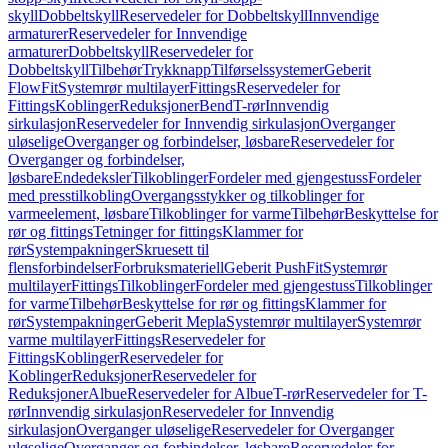
skyll
Dobbeltskyll
Reservedeler for Dobbeltskyll
Innvendige
armaturer
Reservedeler for Innvendige
armaturer
Dobbeltskyll
Reservedeler for
Dobbeltskyll
Tilbehør
Trykknapp
Tilførselssystemer
Geberit
FlowFit
Systemrør multilayer
Fittings
Reservedeler for
Fittings
Koblinger
Reduksjoner
Bend
T-rør
Innvendig
sirkulasjon
Reservedeler for Innvendig sirkulasjon
Overganger
uløselige
Overganger og forbindelser, løsbare
Reservedeler for
Overganger og forbindelser,
løsbare
Endedeksler
Tilkoblinger
Fordeler med gjengestuss
Fordeler
med presstilkobling
Overgangsstykker og tilkoblinger for
varmeelement, løsbare
Tilkoblinger for varme
Tilbehør
Beskyttelse for
rør og fittings
Tetninger for fittings
Klammer for
rør
Systempakninger
Skruesett til
flensforbindelser
Forbruksmateriell
Geberit PushFit
Systemrør
multilayer
Fittings
Tilkoblinger
Fordeler med gjengestuss
Tilkoblinger
for varme
Tilbehør
Beskyttelse for rør og fittings
Klammer for
rør
Systempakninger
Geberit Mepla
Systemrør multilayer
Systemrør
varme multilayer
Fittings
Reservedeler for
Fittings
Koblinger
Reservedeler for
Koblinger
Reduksjoner
Reservedeler for
Reduksjoner
Albue
Reservedeler for Albue
T-rør
Reservedeler for T-
rør
Innvendig sirkulasjon
Reservedeler for Innvendig
sirkulasjon
Overganger uløselige
Reservedeler for Overganger
uløselige
Overganger og forbindelser, løsbare
Reservedeler for