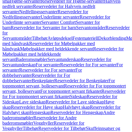
små
Hjørne-servanter
Reservedeler for Hjørne-servanter
Halvveis
nedfelt servanter
Reservedeler for Halvveis nedfelt
servanter
Nedfellingsservanter
Reservedeler for
Nedfellingsservanter
Underlimte servanter
Reservedeler for
Underlimte servanter
Servanter Comfort
Servanter for
barn
Reservedeler for Servanter for barn
Servantområder
Reservedeler
for
Servantområder
Tilbehør
Avløpsdeksel
Festemateriell
Dekorblending
Mø
med håndvask
Reservedeler for Møbelpakker med
håndvask
Møbelpakker med heldekkende servant
Reservedeler for
Møbelpakker med heldekkende
servant
Baderomsmøbler
Servantunderskap
Reservedeler for
Servantunderskap
For servanter
Reservedeler for For servanter
For
servanter
Reservedeler for For servanter
For
dobbelservanter
Reservedeler for For
dobbelservanter
Benkeplater
Reservedeler for Benkeplater
For
toppmontert servant, bolleservant
Reservedeler for For toppmontert
servant, bolleservant
For toppmontert servant firkantet
Reservedeler
for For toppmontert servant firkantet
Sideskap
Reservedeler for
Sideskap
Lave sideskap
Reservedeler for Lave sideskap
Høye
skap
Reservedeler for Høye skap
Halvhøyt skap
Reservedeler for
Halvhøyt skap
Hengeskap
Reservedeler for Hengeskap
Andre
baderomsmøbler
Reservedeler for Andre
baderomsmøbler
Vegghyller
Reservedeler for
Vegghyller
Tilbehør
Reservedeler for Tilbehør
Skuffeinnsatser og