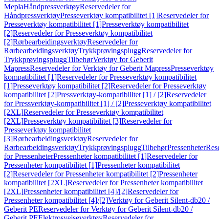
Mepla
Håndpressverktøy
Reservedeler for
Håndpressverktøy
Presseverktøy kompatibilitet [1]
Reservedeler for
Presseverktøy kompatibilitet [1]
Presseverktøy kompatibilitet
[2]
Reservedeler for Presseverktøy kompatibilitet
[2]
Rørbearbeidingsverktøy
Reservedeler for
Rørbearbeidingsverktøy
Trykkprøvingsplugg
Reservedeler for
Trykkprøvingsplugg
Tilbehør
Verktøy for Geberit
Mapress
Reservedeler for Verktøy for Geberit Mapress
Presseverktøy
kompatibilitet [1]
Reservedeler for Presseverktøy kompatibilitet
[1]
Presseverktøy kompatibilitet [2]
Reservedeler for Presseverktøy
kompatibilitet [2]
Pressverktøy-kompatibilitet [1] / [2]
Reservedeler
for Pressverktøy-kompatibilitet [1] / [2]
Presseverktøy kompatibilitet
[2XL]
Reservedeler for Presseverktøy kompatibilitet
[2XL]
Presseverktøy kompatibilitet [3]
Reservedeler for
Presseverktøy kompatibilitet
[3]
Rørbearbeidingsverktøy
Reservedeler for
Rørbearbeidingsverktøy
Trykkprøvingsplugg
Tilbehør
Pressenheter
Res
for Pressenheter
Pressenheter kompatibilitet [1]
Reservedeler for
Pressenheter kompatibilitet [1]
Pressenheter kompatibilitet
[2]
Reservedeler for Pressenheter kompatibilitet [2]
Pressenheter
kompatibilitet [2XL]
Reservedeler for Pressenheter kompatibilitet
[2XL]
Pressenheter kompatibilitet [4]/[2]
Reservedeler for
Pressenheter kompatibilitet [4]/[2]
Verktøy for Geberit Silent-db20 /
Geberit PE
Reservedeler for Verktøy for Geberit Silent-db20 /
Geberit PE
Elektrosveiseverktøy
Reservedeler for