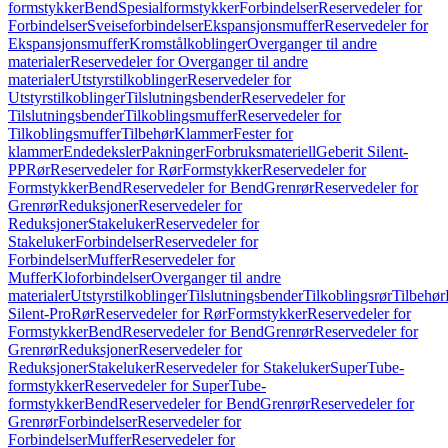
formstykker
Bend
Spesialformstykker
Forbindelser
Reservedeler for
Forbindelser
Sveiseforbindelser
Ekspansjonsmuffer
Reservedeler for
Ekspansjonsmuffer
Kromstålkoblinger
Overganger til andre
materialer
Reservedeler for Overganger til andre
materialer
Utstyrstilkoblinger
Reservedeler for
Utstyrstilkoblinger
Tilslutningsbender
Reservedeler for
Tilslutningsbender
Tilkoblingsmuffer
Reservedeler for
Tilkoblingsmuffer
Tilbehør
Klammer
Fester for
klammer
Endedeksler
Pakninger
Forbruksmateriell
Geberit Silent-
PP
Rør
Reservedeler for Rør
Formstykker
Reservedeler for
Formstykker
Bend
Reservedeler for Bend
Grenrør
Reservedeler for
Grenrør
Reduksjoner
Reservedeler for
Reduksjoner
Stakeluker
Reservedeler for
Stakeluker
Forbindelser
Reservedeler for
Forbindelser
Muffer
Reservedeler for
Muffer
Kloforbindelser
Overganger til andre
materialer
Utstyrstilkoblinger
Tilslutningsbender
Tilkoblingsrør
Tilbehør
Silent-Pro
Rør
Reservedeler for Rør
Formstykker
Reservedeler for
Formstykker
Bend
Reservedeler for Bend
Grenrør
Reservedeler for
Grenrør
Reduksjoner
Reservedeler for
Reduksjoner
Stakeluker
Reservedeler for Stakeluker
SuperTube-
formstykker
Reservedeler for SuperTube-
formstykker
Bend
Reservedeler for Bend
Grenrør
Reservedeler for
Grenrør
Forbindelser
Reservedeler for
Forbindelser
Muffer
Reservedeler for