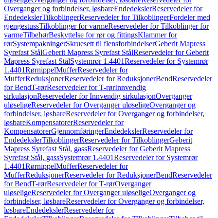
Overganger og forbindelser, løsbare
Endedeksler
Reservedeler for
Endedeksler
Tilkoblinger
Reservedeler for Tilkoblinger
Fordeler med
gjengestuss
Tilkoblinger for varme
Reservedeler for Tilkoblinger for
varme
Tilbehør
Beskyttelse for rør og fittings
Klammer for
rør
Systempakninger
Skruesett til flensforbindelser
Geberit Mapress
Syrefast Stål
Geberit Mapress Syrefast Stål
Reservedeler for Geberit
Mapress Syrefast Stål
Systemrør 1.4401
Reservedeler for Systemrør
1.4401
Rørnippel
Muffer
Reservedeler for
Muffer
Reduksjoner
Reservedeler for Reduksjoner
Bend
Reservedeler
for Bend
T-rør
Reservedeler for T-rør
Innvendig
sirkulasjon
Reservedeler for Innvendig sirkulasjon
Overganger
uløselige
Reservedeler for Overganger uløselige
Overganger og
forbindelser, løsbare
Reservedeler for Overganger og forbindelser,
løsbare
Kompensatorer
Reservedeler for
Kompensatorer
Gjennomføringer
Endedeksler
Reservedeler for
Endedeksler
Tilkoblinger
Reservedeler for Tilkoblinger
Geberit
Mapress Syrefast Stål, gass
Reservedeler for Geberit Mapress
Syrefast Stål, gass
Systemrør 1.4401
Reservedeler for Systemrør
1.4401
Rørnippel
Muffer
Reservedeler for
Muffer
Reduksjoner
Reservedeler for Reduksjoner
Bend
Reservedeler
for Bend
T-rør
Reservedeler for T-rør
Overganger
uløselige
Reservedeler for Overganger uløselige
Overganger og
forbindelser, løsbare
Reservedeler for Overganger og forbindelser,
løsbare
Endedeksler
Reservedeler for