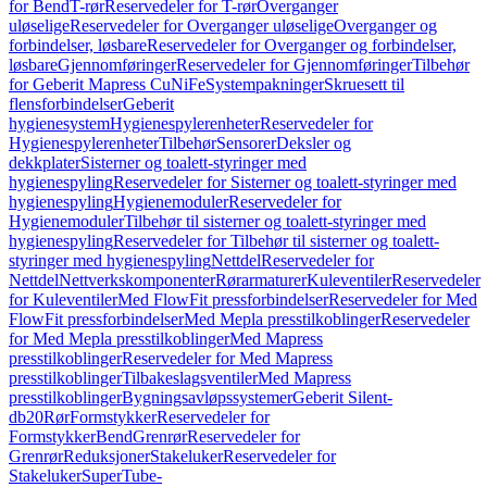
for Bend
T-rør
Reservedeler for T-rør
Overganger
uløselige
Reservedeler for Overganger uløselige
Overganger og
forbindelser, løsbare
Reservedeler for Overganger og forbindelser,
løsbare
Gjennomføringer
Reservedeler for Gjennomføringer
Tilbehør
for Geberit Mapress CuNiFe
Systempakninger
Skruesett til
flensforbindelser
Geberit
hygienesystem
Hygienespylerenheter
Reservedeler for
Hygienespylerenheter
Tilbehør
Sensorer
Deksler og
dekkplater
Sisterner og toalett-styringer med
hygienespyling
Reservedeler for Sisterner og toalett-styringer med
hygienespyling
Hygienemoduler
Reservedeler for
Hygienemoduler
Tilbehør til sisterner og toalett-styringer med
hygienespyling
Reservedeler for Tilbehør til sisterner og toalett-
styringer med hygienespyling
Nettdel
Reservedeler for
Nettdel
Nettverkskomponenter
Rørarmaturer
Kuleventiler
Reservedeler
for Kuleventiler
Med FlowFit pressforbindelser
Reservedeler for Med
FlowFit pressforbindelser
Med Mepla presstilkoblinger
Reservedeler
for Med Mepla presstilkoblinger
Med Mapress
presstilkoblinger
Reservedeler for Med Mapress
presstilkoblinger
Tilbakeslagsventiler
Med Mapress
presstilkoblinger
Bygningsavløpssystemer
Geberit Silent-
db20
Rør
Formstykker
Reservedeler for
Formstykker
Bend
Grenrør
Reservedeler for
Grenrør
Reduksjoner
Stakeluker
Reservedeler for
Stakeluker
SuperTube-