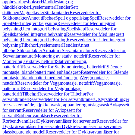
oppbevaringsbokser
Håndklestang og
håndklekroker
Lyselementer
Hendler
Sett
støtteben
Magnettavler
Stikkontakter
Reservedeler for
Stikkontakter
Annet tilbehør
Speil og speilskap
Speil
Reservedeler for
Speil
Med integrert belysning
Reservedeler for Med integrert
belysning
Uten integrert belysning
Speilskap
Reservedeler for
Speilskap
Med integrert belysning
Reservedeler for Med integrert
belysning
Uten integrert belysning
Reservedeler for Uten integrert
belysning
Tilbehør
Lyselementer
Hendler
Annet
tilbehør
Stikkontakter
Armaturer
Servantarmaturer
Reservedeler for
Servantarmaturer
Montering av stativ, nettdrift
Reservedeler for
Montering av stativ, nettdrift
Stativmontering,
batteridrift
Reservedeler for Stativmontering, batteridrift
Stående
montasje, blandebatteri med enhåndsgrep
Reservedeler for Stående
montasje, blandebatteri med enhåndsgrep
Veggmontasje,
nettdrift
Reservedeler for Veggmontasje, nettdrift
Veggmontasje,
batteridrift
Reservedeler for Veggmontasje,
batteridrift
Tilbehør
Reservedeler for Tilbehør
For
servantkraner
Reservedeler for For servantkraner
Utstyrstilkoblinger
for vaskeområde, kjøkkenvask, apparater og utslagsvask
Avløpssett
for servant
Reservedeler for Avløpssett for
servant
Rørbendvannlåser
Reservedeler for
Rørbendvannlåser
Dykkrørvannlåser for servanter
Reservedeler for
Dykkrørvannlåser for servanter
Dykkrørvannlåser for servanter,
plassbeparende modell
Reservedeler for Dykkrørvannlåser for