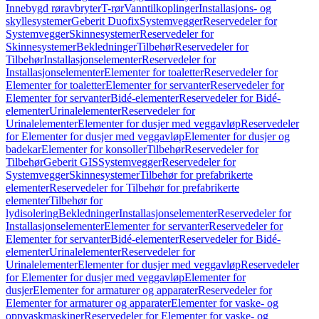
Innebygd røravbryter
T-rør
Vanntilkoplinger
Installasjons- og
skyllesystemer
Geberit Duofix
Systemvegger
Reservedeler for
Systemvegger
Skinnesystemer
Reservedeler for
Skinnesystemer
Bekledninger
Tilbehør
Reservedeler for
Tilbehør
Installasjonselementer
Reservedeler for
Installasjonselementer
Elementer for toaletter
Reservedeler for
Elementer for toaletter
Elementer for servanter
Reservedeler for
Elementer for servanter
Bidé-elementer
Reservedeler for Bidé-
elementer
Urinalelementer
Reservedeler for
Urinalelementer
Elementer for dusjer med veggavløp
Reservedeler
for Elementer for dusjer med veggavløp
Elementer for dusjer og
badekar
Elementer for konsoller
Tilbehør
Reservedeler for
Tilbehør
Geberit GIS
Systemvegger
Reservedeler for
Systemvegger
Skinnesystemer
Tilbehør for prefabrikerte
elementer
Reservedeler for Tilbehør for prefabrikerte
elementer
Tilbehør for
lydisolering
Bekledninger
Installasjonselementer
Reservedeler for
Installasjonselementer
Elementer for servanter
Reservedeler for
Elementer for servanter
Bidé-elementer
Reservedeler for Bidé-
elementer
Urinalelementer
Reservedeler for
Urinalelementer
Elementer for dusjer med veggavløp
Reservedeler
for Elementer for dusjer med veggavløp
Elementer for
dusjer
Elementer for armaturer og apparater
Reservedeler for
Elementer for armaturer og apparater
Elementer for vaske- og
oppvaskmaskiner
Reservedeler for Elementer for vaske- og