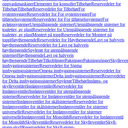
oppvaskmaskiner
Elementer for konsoller
Tilbehør
Reservedeler for
Tilbehør
Tilbehør
Reservedeler for Tilbehør
For
systemvegger
Reservedeler for For systemvegger
For
tilførselssystemer
Reservedeler for For tilførselssystemer
For
avløpssystemer
Utenpåliggende sisterner
Utenpåliggende sisterner for
toaletter, av plast
Reservedeler for Utenpåliggende sisterner for
toaletter, av plast
Montert på topp
Reservedeler for Montert på
topp
Høythengende
Reservedeler for Høythengende
Lavt og halvveis
høythengende
Reservedeler for Lavt og halvveis
høythengende
Spylerør for utenpåliggende
sisterner
Høythengende
Lavt og halvveis
høythengende
Tilbehør
Tilkoblinger
Pakninger
Pakningsringer
Skylleven
innbyggingssisterner
Reservedeler for Sigma
innbyggingssisterner
Omega innbyggingssisterner
Reservedeler for
Omega innbyggingssisterner
Delta innbyggingssisterner
Reservedeler
for Delta innbyggingssisterner
Spylerør
Tilbehør
Innløps- og
skylleventiler
Innløpsventiler
Reservedeler for
Innløpsventiler
Innløpsventiler for utenpåliggende
sisterner
Reservedeler for Innløpsventiler for utenpåliggende
sisterner
Innløpsventiler for skålsisterner
Reservedeler for
Innløpsventiler for skålsisterner
Innløpsventiler for sisterner
universelle
Reservedeler for Innløpsventiler for sisterner
universelle
Innløpsventil for Monolith
Reservedeler for Innløpsventil
for Monolith
Skylleventiler
Reservedeler for Skylleventiler
Skyll-
stopp-skyll
Reservedeler for Skyll-stopp-