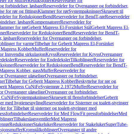
ler for Muffer
Reduksjoner
Reservedeler for
g forbindelser, løsbare
Reservedeler for Overganger og forbindelser,
se for rør og fittings
Klammer for rør
Systempakninger
Skruesett til
edeler for Reduksjoner
Bend
Reservedeler for Bend
T-rør
Reservedeler
indelser, løsbare
Kompensatorer
Reservedeler for
lammer for rør
Geberit Mapress El-Forsinket Stål
Geberit Mapress El-
ner
Reservedeler for Reduksjoner
Bend
Reservedeler for Bend
T-
, løsbare
Reservedeler for Overganger og forbindelser,
oblinger for varme
Tilbehør for Geberit Mapress El-Forsinket
t Mapress Kobber
Muffer
Reservedeler for
or Innvendig sirkulasjon
Kryss
Reservedeler for Kryss
Overganger
deksler
Reservedeler for Endedeksler
Tilkoblinger
Reservedeler for
ksjoner
Reservedeler for Reduksjoner
Bend
Reservedeler for Bend
T-
 Mapress Kobber, gass
Muffer
Reservedeler for
or Overganger uløselige
Overganger og forbindelser,
ger
Tilbehør for Geberit Mapress Kobber
Beskyttelse for rør og
berit Mapress CuNiFe
Systemrør 2.1972
Muffer
Reservedeler for
or Overganger uløselige
Overganger og forbindelser,
ss CuNiFe
Systempakninger
Skruesett til flensforbindelser
Geberit
nger med hygienespyling
Reservedeler for Sisterner og toalett-styringer
er for Tilbehør til sisterner og toalett-styringer med
essforbindelser
Reservedeler for Med FlowFit pressforbindelser
Med
blinger
Tilbakeslagsventiler
Med Mapress
enrør
Reduksjoner
Stakeluker
Reservedeler for Stakeluker
SuperTube-
nsjonsmuffer
Kromstålkoblinger
Overganger til andre