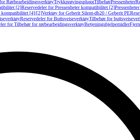
for Rørbearbeidingsverktøy
Trykkprøvingsplugg
Tilbehør
Pressenheter
Re
ibilitet [2]
Reservedeler for Pressenheter kompatibilitet [2]
Pressenheter
kompatibilitet [4]/[2]
Verktøy for Geberit Silent-db20 / Geberit PE
Reser
iseverktøy
Reservedeler for Buttsveiseverktøy
Tilbehør for buttsveiseve
ler for Tilbehør for rørbearbeidingsverktøy
Betjeningshjelpemidler
Fjern