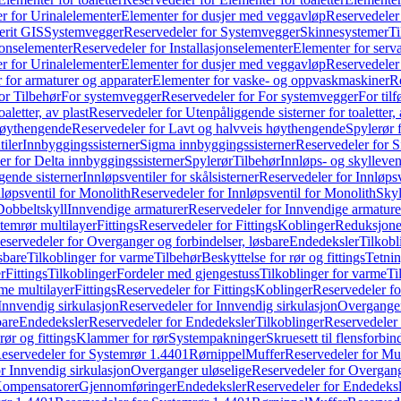
r for Urinalelementer
Elementer for dusjer med veggavløp
Reservedeler
rit GIS
Systemvegger
Reservedeler for Systemvegger
Skinnesystemer
Ti
jonselementer
Reservedeler for Installasjonselementer
Elementer for serv
r for Urinalelementer
Elementer for dusjer med veggavløp
Reservedeler
 for armaturer og apparater
Elementer for vaske- og oppvaskmaskiner
R
or Tilbehør
For systemvegger
Reservedeler for For systemvegger
For til
aletter, av plast
Reservedeler for Utenpåliggende sisterner for toaletter, 
høythengende
Reservedeler for Lavt og halvveis høythengende
Spylerør 
tiler
Innbyggingssisterner
Sigma innbyggingssisterner
Reservedeler for 
er for Delta innbyggingssisterner
Spylerør
Tilbehør
Innløps- og skylleven
gende sisterner
Innløpsventiler for skålsisterner
Reservedeler for Innløpsve
løpsventil for Monolith
Reservedeler for Innløpsventil for Monolith
Skyl
Dobbeltskyll
Innvendige armaturer
Reservedeler for Innvendige armature
temrør multilayer
Fittings
Reservedeler for Fittings
Koblinger
Reduksjone
eservedeler for Overganger og forbindelser, løsbare
Endedeksler
Tilkobl
sbare
Tilkoblinger for varme
Tilbehør
Beskyttelse for rør og fittings
Tetnin
r
Fittings
Tilkoblinger
Fordeler med gjengestuss
Tilkoblinger for varme
Ti
me multilayer
Fittings
Reservedeler for Fittings
Koblinger
Reservedeler f
Innvendig sirkulasjon
Reservedeler for Innvendig sirkulasjon
Overganger
bare
Endedeksler
Reservedeler for Endedeksler
Tilkoblinger
Reservedeler 
rør og fittings
Klammer for rør
Systempakninger
Skruesett til flensforbin
eservedeler for Systemrør 1.4401
Rørnippel
Muffer
Reservedeler for Mu
r Innvendig sirkulasjon
Overganger uløselige
Reservedeler for Overgang
Kompensatorer
Gjennomføringer
Endedeksler
Reservedeler for Endedeksl