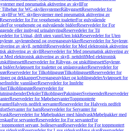
ystemer med pneumatisk aktivering av skyll
For
r Tilbehør for WC-skyllesystemer
Råbyggsett
Reservedeler for
 skyll
For WC skyllesystemer med pneumatisk aktivering av
Reservedeler for For vegghengte toaletter
For gulvstående
uler
For vegghengte og gulvstående bidéer
Reservedeler for For
iggende eller innbygd urinalstyring
Reservedeler for Til
edeler for Urinal, drift uten vann
Uten lokk
Reservedeler for Uten
pylerør, spylerørsbend og overgangsstykker
Reservedeler for Spylerør,
ivering av skyll, nettdrift
Reservedeler for Med elektronisk aktivering
sk aktivering av skyll
Reservedeler for Med pneumatisk aktivering av
r Med elektronisk aktivering av skyll, nettdrift
Med elektronisk
tskiftingssett
Reservedeler for Råbygg- og utskiftingssett
Spylerør,
og bidéer
Avløpssett for toaletter og utslagsvasker
Reservedeler for
srør
Reservedeler for Tilkoblingsrør
Tilkoblingssett
Reservedeler for
ringer og dekkapper
Overgangsstykker og koblingsdeler
Avløpssett for
ser
Innfelte vannlåser
Reservedeler for Innfelte
lser
Tilkoblingsrør
Reservedeler for
slutningsbender
Deksler
Tilkoblinger
Pakninger
Sveiseender
Reservedeler
anter
Reservedeler for Møbelservanter
Toppmonterte
vanter
Halvveis nedfelt servanter
Reservedeler for Halvveis nedfelt
fort
Servanter for barn
Reservedeler for Servanter for
dvask
Reservedeler for Møbelpakker med håndvask
Møbelpakker med
erskap
For servanter
Reservedeler for For servanter
For
 toppmontert servant, bolleservant
Reservedeler for For toppmontert
ve sideskap
Reservedeler for Lave sideskap
Høye skap
Reservedeler