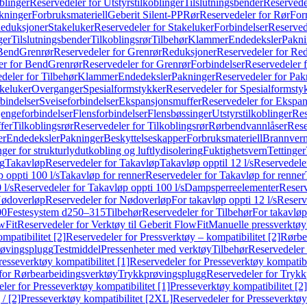
blinger
Reservedeler for Utstyrstilkoblinger
Tilslutningsbender
Reservedel
kninger
Forbruksmateriell
Geberit Silent-PP
Rør
Reservedeler for Rør
For
Reduksjoner
Stakeluker
Reservedeler for Stakeluker
Forbindelser
Reserved
ger
Tilslutningsbender
Tilkoblingsrør
Tilbehør
Klammer
Endedeksler
Pakni
 Bend
Grenrør
Reservedeler for Grenrør
Reduksjoner
Reservedeler for Re
er for Bend
Grenrør
Reservedeler for Grenrør
Forbindelser
Reservedeler f
deler for Tilbehør
Klammer
Endedeksler
Pakninger
Reservedeler for Pak
akeluker
Overganger
Spesialformstykker
Reservedeler for Spesialformsty
bindelser
Sveiseforbindelser
Ekspansjonsmuffer
Reservedeler for Ekspa
jengeforbindelser
Flensforbindelser
Flensbøssinger
Utstyrstilkoblinger
Res
fer
Tilkoblingsrør
Reservedeler for Tilkoblingsrør
Rørbendvannlåser
Rese
er
Endedeksler
Pakninger
Beskyttelseskapper
Forbruksmateriell
Brannvern,
nger for strukturlydutkobling og luftlydisolering
Fuktighetsvern
Tettinger
ng
Takavløp
Reservedeler for Takavløp
Takavløp opptil 12 l/s
Reservedeler
 oppti 100 l/s
Takavløp for renner
Reservedeler for Takavløp for renner
 l/s
Reservedeler for Takavløp oppti 100 l/s
Dampsperreelementer
Reserv
ødoverløp
Reservedeler for Nødoverløp
For takavløp oppti 12 l/s
Reserve
00
Festesystem d250–315
Tilbehør
Reservedeler for Tilbehør
For takavløp
wFit
Reservedeler for Verktøy til Geberit FlowFit
Manuelle pressverktøy
mpatibilitet [2]
Reservedeler for Pressverktøy – kompatibilitet [2]
Rørbe
røvingsplugg
Testmiddel
Pressenheter med verktøy
Tilbehør
Reservedeler 
resseverktøy kompatibilitet [1]
Reservedeler for Presseverktøy kompatibil
for Rørbearbeidingsverktøy
Trykkprøvingsplugg
Reservedeler for Tryk
ler for Presseverktøy kompatibilitet [1]
Presseverktøy kompatibilitet [2]
/ [2]
Presseverktøy kompatibilitet [2XL]
Reservedeler for Presseverktøy