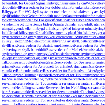
batteridrift, for Geberit Sigma innbyggingssisterne 12 cm
WC-skyllesys
dobbeltskyll
Reservedeler for For dobbeltskyll
For enkeltskyll
Reservede
Råbyggsett
For WC skyllesystemer med elektronisk aktivering av skyl
skyll
Forbindelser
Geberit Monolith moduler
Sanitærmoduler for toalett
toaletter
Reservedeler for For gulvstående toaletter
Tilbehør
Reservedele
vegghengte og gulvstående bidéer
Urinaler
Urinaler, spyledrift, uten s
utenpåliggende eller innbygd urinalstyring
Med integrert urinalstyring
lokk
Urinalskillevegger
Urinalskillevegger av plast
Urinalskillevegger a
spylerørsbend og overgangsstykker
Festemateriell
Avløpsventiler
Vannf
av skyll, nettdrift
Med elektronisk aktivering av skyll, batteridrift
Reserv
skyll
Basic
Reservedeler for Basic
Utenpåliggende
Reservedeler for Ut
aktivering av skyll, batteridrift
Reservedeler for Med elektronisk aktiveri
spylerørsbend og overgangsstykker
Deksler
Integrerte styringer
Annet t
Avløpssett for toaletter og utslagsvasker
Vannlåser
Reservedeler for Va
Tilkoblingssett
Spylerørforlengelser
Reservedeler for Spylerørforlengel
urinaler
Reservedeler for Avløpssett for urinaler
Urinalvannlåser
Reserv
vannlåser
Rørbendvannlåser
Reservedeler for Rørbendvannlåser
Spyler
Tilkoblingsrør
Tilslutningsbender
Reservedeler for Tilslutningsbender
A
for Sveiseender
Servanter og møbler
Servanter
Servanter
Reservedeler f
servanter
Reservedeler for Toppmonterte servanter
Servanter, små
Reser
servanter
Nedfellingsservanter
Reservedeler for Nedfellingsservanter
Un
barn
Servantområder
Reservedeler for Servantområder
Tilbehør
Avløpsd
heldekkende servant
Reservedeler for Møbelpakker med heldekkende 
servanter
Reservedeler for For servanter
For dobbelservanter
Reservedel
servant, bolleservant
For toppmontert servant firkantet
Reservedeler for