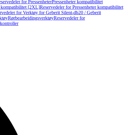
servedeler for Pressenheter
Pressenheter kompatibilitet
 kompatibilitet [2XL]
Reservedeler for Pressenheter kompatibilitet
vedeler for Verktøy for Geberit Silent-db20 / Geberit
rktøy
Rørbearbeidingsverktøy
Reservedeler for
kontroller