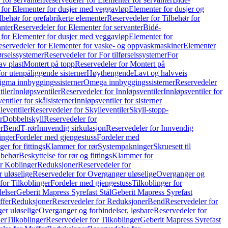
 for Elementer for dusjer med veggavløp
Elementer for dusjer og
lbehør for prefabrikerte elementer
Reservedeler for Tilbehør for
anter
Reservedeler for Elementer for servanter
Bidé-
 for Elementer for dusjer med veggavløp
Elementer for
eservedeler for Elementer for vaske- og oppvaskmaskiner
Elementer
førselssystemer
Reservedeler for For tilførselssystemer
For
av plast
Montert på topp
Reservedeler for Montert på
for utenpåliggende sisterner
Høythengende
Lavt og halvveis
Sigma innbyggingssisterner
Omega innbyggingssisterner
Reservedeler
tiler
Innløpsventiler
Reservedeler for Innløpsventiler
Innløpsventiler for
ntiler for skålsisterner
Innløpsventiler for sisterner
leventiler
Reservedeler for Skylleventiler
Skyll-stopp-
r
Dobbeltskyll
Reservedeler for
r
Bend
T-rør
Innvendig sirkulasjon
Reservedeler for Innvendig
inger
Fordeler med gjengestuss
Fordeler med
ger for fittings
Klammer for rør
Systempakninger
Skruesett til
lbehør
Beskyttelse for rør og fittings
Klammer for
or Koblinger
Reduksjoner
Reservedeler for
 uløselige
Reservedeler for Overganger uløselige
Overganger og
for Tilkoblinger
Fordeler med gjengestuss
Tilkoblinger for
delser
Geberit Mapress Syrefast Stål
Geberit Mapress Syrefast
ffer
Reduksjoner
Reservedeler for Reduksjoner
Bend
Reservedeler for
er uløselige
Overganger og forbindelser, løsbare
Reservedeler for
er
Tilkoblinger
Reservedeler for Tilkoblinger
Geberit Mapress Syrefast