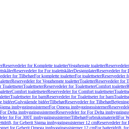
er
Reservedeler for Komplette toaletter
Vegghengte toaletter
Reservedeler
ttskåler
Reservedeler for For toalettskåler
Designplater
Reservedeler for 
edeler for Tilbehør
For komplette toaletter
For toalettseter
Reservedeler fo
aletter
Reservedeler for Vegghengte toaletter
Toaletter
Reservedeler for T
 Toalettseter
Toalettseter
Reservedeler for Toalettseter
Comfort toaletter
R
aletter
Comfort toalettseter
Reservedeler for Comfort toalettseter
Toaletts
letter
Toalettseter for barn
Reservedeler for Toalettseter for barn
Toaletts
e bidéer
Gulvstående bidéer
Tilbehør
Reservedeler for Tilbehør
Betjening
Sigma innbyggingssisterner
For Omega innbyggingssisterner
Reservedel
For Delta innbyggingssisterner
Reservedeler for For Delta innbyggingss
eler for For 300T innbyggingssisterner
Tilbehør
Forbruksmateriell
For W
ettdrift, for Geberit Sigma innbyggingssisterner 12 cm
Reservedeler for 
 egnet for Geberit Omega innbyggingssisterner 12 cm
For batteridrift, 