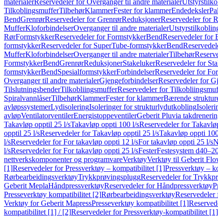
materialer
Reservedeler for Overganger til andre materialer
Utstyrstilko
Tilkoblingsmuffer
Tilbehør
Klammer
Fester for klammer
Endedeksler
Pa
Bend
Grenrør
Reservedeler for Grenrør
Reduksjoner
Reservedeler for 
Muffer
Kloforbindelser
Overganger til andre materialer
Utstyrstilkoblin
Rør
Formstykker
Reservedeler for Formstykker
Bend
Reservedeler for
formstykker
Reservedeler for SuperTube-formstykker
Bend
Reservedel
Muffer
Kloforbindelser
Overganger til andre materialer
Tilbehør
Reserve
Formstykker
Bend
Grenrør
Reduksjoner
Stakeluker
Reservedeler for St
formstykker
Bend
Spesialformstykker
Forbindelser
Reservedeler for For
Overganger til andre materialer
Gjengeforbindelser
Reservedeler for G
Tilslutningsbender
Tilkobliingsmuffer
Reservedeler for Tilkobliingsmuf
Spiralvannlåser
Tilbehør
Klammer
Fester for klammer
Bærende struktur
avløpssystemer
Lydisolering
Isoleringer for strukturlydutkobling
Isoleri
avløp
Ventilatorventiler
Energistoppeventiler
Geberit Pluvia takdreneri
Takavløp opptil 25 l/s
Takavløp oppti 100 l/s
Reservedeler for Takavløp
opptil 25 l/s
Reservedeler for Takavløp opptil 25 l/s
Takavløp oppti 100
l/s
Reservedeler for For takavløp oppti 12 l/s
For takavløp oppti 25 l/s
N
l/s
Reservedeler for For takavløp oppti 25 l/s
Fester
Festesystem d40–2
nettverkskomponenter og programvare
Verktøy
Verktøy til Geberit Flo
[1]
Reservedeler for Pressverktøy – kompatibilitet [1]
Pressverktøy – ko
Rørbearbeidingsverktøy
Trykkprøvingsplugg
Reservedeler for Trykkp
Geberit Mepla
Håndpressverktøy
Reservedeler for Håndpressverktøy
P
Presseverktøy kompatibilitet [2]
Rørbearbeidingsverktøy
Reservedeler 
Verktøy for Geberit Mapress
Presseverktøy kompatibilitet [1]
Reservede
kompatibilitet [1] / [2]
Reservedeler for Pressverktøy-kompatibilitet [1] 