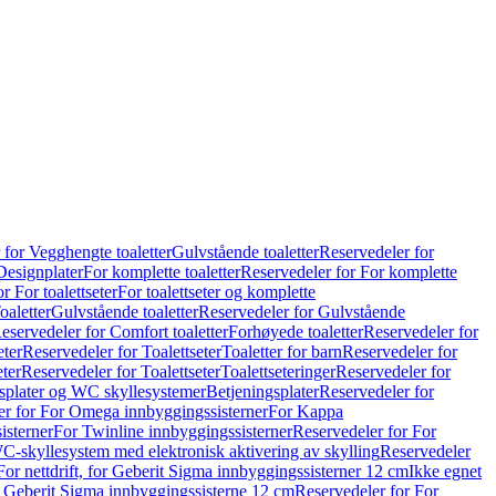
 for Vegghengte toaletter
Gulvstående toaletter
Reservedeler for
Designplater
For komplette toaletter
Reservedeler for For komplette
r For toalettseter
For toalettseter og komplette
oaletter
Gulvstående toaletter
Reservedeler for Gulvstående
eservedeler for Comfort toaletter
Forhøyede toaletter
Reservedeler for
eter
Reservedeler for Toalettseter
Toaletter for barn
Reservedeler for
eter
Reservedeler for Toalettseter
Toalettseteringer
Reservedeler for
splater og WC skyllesystemer
Betjeningsplater
Reservedeler for
er for For Omega innbyggingssisterner
For Kappa
isterner
For Twinline innbyggingssisterner
Reservedeler for For
C-skyllesystem med elektronisk aktivering av skylling
Reservedeler
For nettdrift, for Geberit Sigma innbyggingssisterner 12 cm
Ikke egnet
for Geberit Sigma innbyggingssisterne 12 cm
Reservedeler for For