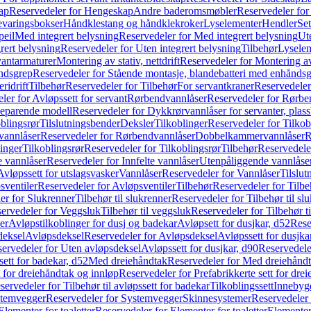
ap
Reservedeler for Hengeskap
Andre baderomsmøbler
Reservedeler fo
evaringsbokser
Håndklestang og håndklekroker
Lyselementer
Hendler
Set
peil
Med integrert belysning
Reservedeler for Med integrert belysning
Ute
rert belysning
Reservedeler for Uten integrert belysning
Tilbehør
Lysele
vantarmaturer
Montering av stativ, nettdrift
Reservedeler for Montering av s
åndsgrep
Reservedeler for Stående montasje, blandebatteri med enhånds
ridrift
Tilbehør
Reservedeler for Tilbehør
For servantkraner
Reservedeler
ler for Avløpssett for servant
Rørbendvannlåser
Reservedeler for Rørbe
beparende modell
Reservedeler for Dykkrørvannlåser for servanter, pla
blingsrør
Tilslutningsbender
Deksler
Tilkoblinger
Reservedeler for Tilkob
vannlåser
Reservedeler for Rørbendvannlåser
Dobbelkammervannlåser
R
linger
Tilkoblingsrør
Reservedeler for Tilkoblingsrør
Tilbehør
Reservedele
e vannlåser
Reservedeler for Innfelte vannlåser
Utenpåliggende vannlåse
Avløpssett for utslagsvasker
Vannlåser
Reservedeler for Vannlåser
Tilslu
sventiler
Reservedeler for Avløpsventiler
Tilbehør
Reservedeler for Tilbe
er for Slukrenner
Tilbehør til slukrenner
Reservedeler for Tilbehør til sl
ervedeler for Veggsluk
Tilbehør til veggsluk
Reservedeler for Tilbehør t
er
Avløpstilkoblinger for dusj og badekar
Avløpsett for dusjkar, d52
Rese
deksel
Avløpsdeksel
Reservedeler for Avløpsdeksel
Avløpssett for dusjka
ervedeler for Uten avløpsdeksel
Avløpssett for dusjkar, d90
Reservedeler
ett for badekar, d52
Med dreiehåndtak
Reservedeler for Med dreiehånd
t for dreiehåndtak og innløp
Reservedeler for Prefabrikkerte sett for dre
servedeler for Tilbehør til avløpssett for badekar
Tilkoblingssett
Innebygd
temvegger
Reservedeler for Systemvegger
Skinnesystemer
Reservedeler
Elementer for toaletter
Reservedeler for Elementer for toaletter
Elementer