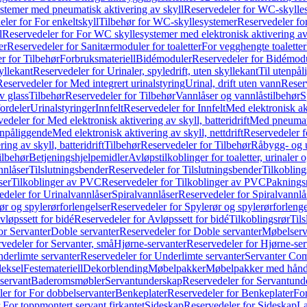
temer med pneumatisk aktivering av skyll
Reservedeler for WC-skylles
ler for For enkeltskyll
Tilbehør for WC-skyllesystemer
Reservedeler fo
l
Reservedeler for For WC skyllesystemer med elektronisk aktivering av
er
Reservedeler for Sanitærmoduler for toaletter
For vegghengte toaletter
r for Tilbehør
Forbruksmateriell
Bidémoduler
Reservedeler for Bidémod
kyllekant
Reservedeler for Urinaler, spyledrift, uten skyllekant
Til utenpål
Reservedeler for Med integrert urinalstyring
Urinal, drift uten vann
Reserv
v glass
Tilbehør
Reservedeler for Tilbehør
Vannlåser og vannlåstilbehør
S
ordeler
Urinalstyringer
Innfelt
Reservedeler for Innfelt
Med elektronisk akt
edeler for Med elektronisk aktivering av skyll, batteridrift
Med pneumati
enpåliggende
Med elektronisk aktivering av skyll, nettdrift
Reservedeler fo
ng av skyll, batteridrift
Tilbehør
Reservedeler for Tilbehør
Råbygg- og u
ilbehør
Betjeningshjelpemidler
Avløpstilkoblinger for toaletter, urinaler 
nnlåser
Tilslutningsbender
Reservedeler for Tilslutningsbender
Tilkobling
ser
Tilkoblinger av PVC
Reservedeler for Tilkoblinger av PVC
Paknings
edeler for Urinalvannlåser
Spiralvannlåser
Reservedeler for Spiralvannlå
ør og spylerørforlengelser
Reservedeler for Spylerør og spylerørforlenge
vløpssett for bidé
Reservedeler for Avløpssett for bidé
Tilkoblingsrør
Til
or Servanter
Doble servanter
Reservedeler for Doble servanter
Møbelserv
vedeler for Servanter, små
Hjørne-servanter
Reservedeler for Hjørne-ser
derlimte servanter
Reservedeler for Underlimte servanter
Servanter Com
eksel
Festemateriell
Dekorblending
Møbelpakker
Møbelpakker med hån
servant
Baderomsmøbler
Servantunderskap
Reservedeler for Servantund
er for For dobbelservanter
Benkeplater
Reservedeler for Benkeplater
For
 For toppmontert servant firkantet
Sideskap
Reservedeler for Sideskap
La