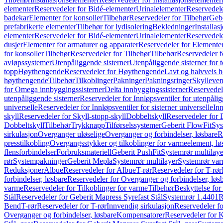
elementer
Reservedeler for Bidé-elementer
Urinalelementer
Reservedele
badekar
Elementer for konsoller
Tilbehør
Reservedeler for Tilbehør
Gebe
prefabrikerte elementer
Tilbehør for lydisolering
Bekledninger
Installas
elementer
Reservedeler for Bidé-elementer
Urinalelementer
Reservedele
dusjer
Elementer for armaturer og apparater
Reservedeler for Elementer
for konsoller
Tilbehør
Reservedeler for Tilbehør
Tilbehør
Reservedeler f
avløpssystemer
Utenpåliggende sisterner
Utenpåliggende sisterner for to
topp
Høythengende
Reservedeler for Høythengende
Lavt og halvveis 
høythengende
Tilbehør
Tilkoblinger
Pakninger
Pakningsringer
Skylleven
for Omega innbyggingssisterner
Delta innbyggingssisterner
Reservedel
utenpåliggende sisterner
Reservedeler for Innløpsventiler for utenpålig
universelle
Reservedeler for Innløpsventiler for sisterner universelle
Inn
skyll
Reservedeler for Skyll-stopp-skyll
Dobbeltskyll
Reservedeler for 
Dobbeltskyll
Tilbehør
Trykknapp
Tilførselssystemer
Geberit FlowFit
Sys
sirkulasjon
Overganger uløselige
Overganger og forbindelser, løsbare
R
presstilkobling
Overgangsstykker og tilkoblinger for varmeelement, lø
flensforbindelser
Forbruksmateriell
Geberit PushFit
Systemrør multilaye
rør
Systempakninger
Geberit Mepla
Systemrør multilayer
Systemrør var
Reduksjoner
Albue
Reservedeler for Albue
T-rør
Reservedeler for T-rør
forbindelser, løsbare
Reservedeler for Overganger og forbindelser, løs
varme
Reservedeler for Tilkoblinger for varme
Tilbehør
Beskyttelse for 
Stål
Reservedeler for Geberit Mapress Syrefast Stål
Systemrør 1.4401
R
Bend
T-rør
Reservedeler for T-rør
Innvendig sirkulasjon
Reservedeler fo
Overganger og forbindelser, løsbare
Kompensatorer
Reservedeler for 