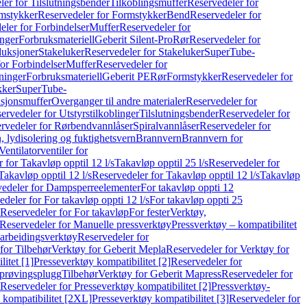
er for Tilslutningsbender
Tilkoblingsmuffer
Reservedeler for
mstykker
Reservedeler for Formstykker
Bend
Reservedeler for
eler for Forbindelser
Muffer
Reservedeler for
nger
Forbruksmateriell
Geberit Silent-Pro
Rør
Reservedeler for
duksjoner
Stakeluker
Reservedeler for Stakeluker
SuperTube-
or Forbindelser
Muffer
Reservedeler for
ninger
Forbruksmateriell
Geberit PE
Rør
Formstykker
Reservedeler for
kker
SuperTube-
nsjonsmuffer
Overganger til andre materialer
Reservedeler for
ervedeler for Utstyrstilkoblinger
Tilslutningsbender
Reservedeler for
rvedeler for Rørbendvannlåser
Spiralvannlåser
Reservedeler for
 lydisolering og fuktighetsvern
Brannvern
Brannvern for
Ventilatorventiler for
 for Takavløp opptil 12 l/s
Takavløp opptil 25 l/s
Reservedeler for
Takavløp opptil 12 l/s
Reservedeler for Takavløp opptil 12 l/s
Takavløp
edeler for Dampsperreelementer
For takavløp oppti 12
deler for For takavløp oppti 12 l/s
For takavløp oppti 25
Reservedeler for For takavløp
For fester
Verktøy,
Reservedeler for Manuelle pressverktøy
Pressverktøy – kompatibilitet
arbeidingsverktøy
Reservedeler for
for Tilbehør
Verktøy for Geberit Mepla
Reservedeler for Verktøy for
itet [1]
Presseverktøy kompatibilitet [2]
Reservedeler for
kprøvingsplugg
Tilbehør
Verktøy for Geberit Mapress
Reservedeler for
Reservedeler for Presseverktøy kompatibilitet [2]
Pressverktøy-
 kompatibilitet [2XL]
Presseverktøy kompatibilitet [3]
Reservedeler for