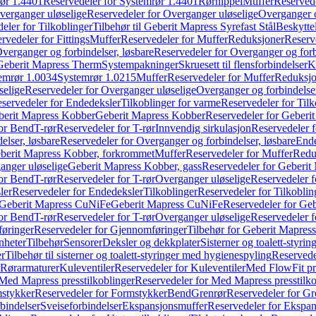
ør 1.4401
Reservedeler for Systemrør 1.4401
Rørnippel
Muffer
Reservede
verganger uløselige
Reservedeler for Overganger uløselige
Overganger o
eler for Tilkoblinger
Tilbehør til Geberit Mapress Syrefast Stål
Beskyttel
rvedeler for Fittings
Muffer
Reservedeler for Muffer
Reduksjoner
Reserv
verganger og forbindelser, løsbare
Reservedeler for Overganger og forb
 Geberit Mapress Therm
Systempakninger
Skruesett til flensforbindelser
K
emrør 1.0034
Systemrør 1.0215
Muffer
Reservedeler for Muffer
Reduksjo
selige
Reservedeler for Overganger uløselige
Overganger og forbindelser
servedeler for Endedeksler
Tilkoblinger for varme
Reservedeler for Tilk
berit Mapress Kobber
Geberit Mapress Kobber
Reservedeler for Geberi
for Bend
T-rør
Reservedeler for T-rør
Innvendig sirkulasjon
Reservedeler f
elser, løsbare
Reservedeler for Overganger og forbindelser, løsbare
Ende
eberit Mapress Kobber, forkrommet
Muffer
Reservedeler for Muffer
Redu
anger uløselige
Geberit Mapress Kobber, gass
Reservedeler for Geberit
for Bend
T-rør
Reservedeler for T-rør
Overganger uløselige
Reservedeler f
ler
Reservedeler for Endedeksler
Tilkoblinger
Reservedeler for Tilkoblin
Geberit Mapress CuNiFe
Geberit Mapress CuNiFe
Reservedeler for Ge
for Bend
T-rør
Reservedeler for T-rør
Overganger uløselige
Reservedeler f
øringer
Reservedeler for Gjennomføringer
Tilbehør for Geberit Mapre
nheter
Tilbehør
Sensorer
Deksler og dekkplater
Sisterner og toalett-styri
er
Tilbehør til sisterner og toalett-styringer med hygienespyling
Reservedel
Rørarmaturer
Kuleventiler
Reservedeler for Kuleventiler
Med FlowFit pr
Med Mapress presstilkoblinger
Reservedeler for Med Mapress presstilko
stykker
Reservedeler for Formstykker
Bend
Grenrør
Reservedeler for Gr
bindelser
Sveiseforbindelser
Ekspansjonsmuffer
Reservedeler for Ekspa