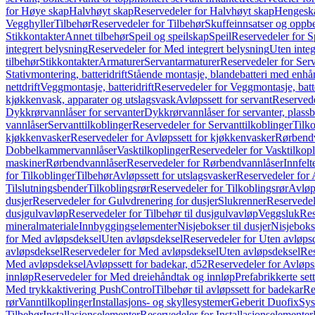
for Høye skap
Halvhøyt skap
Reservedeler for Halvhøyt skap
Hengesk
Vegghyller
Tilbehør
Reservedeler for Tilbehør
Skuffeinnsatser og oppb
Stikkontakter
Annet tilbehør
Speil og speilskap
Speil
Reservedeler for S
integrert belysning
Reservedeler for Med integrert belysning
Uten integ
tilbehør
Stikkontakter
Armaturer
Servantarmaturer
Reservedeler for Ser
Stativmontering, batteridrift
Stående montasje, blandebatteri med enh
nettdrift
Veggmontasje, batteridrift
Reservedeler for Veggmontasje, batte
kjøkkenvask, apparater og utslagsvask
Avløpssett for servant
Reservede
Dykkrørvannlåser for servanter
Dykkrørvannlåser for servanter, plass
vannlåser
Servanttilkoblinger
Reservedeler for Servanttilkoblinger
Tilko
kjøkkenvasker
Reservedeler for Avløpssett for kjøkkenvasker
Rørbend
Dobbelkammervannlåser
Vasktilkoplinger
Reservedeler for Vasktilkop
maskiner
Rørbendvannlåser
Reservedeler for Rørbendvannlåser
Innfelt
for Tilkoblinger
Tilbehør
Avløpssett for utslagsvasker
Reservedeler for 
Tilslutningsbender
Tilkoblingsrør
Reservedeler for Tilkoblingsrør
Avløp
dusjer
Reservedeler for Gulvdrenering for dusjer
Slukrenner
Reservedel
dusjgulvavløp
Reservedeler for Tilbehør til dusjgulvavløp
Veggsluk
Res
mineralmateriale
Innbyggingselementer
Nisjebokser til dusjer
Nisjeboks
for Med avløpsdeksel
Uten avløpsdeksel
Reservedeler for Uten avløps
avløpsdeksel
Reservedeler for Med avløpsdeksel
Uten avløpsdeksel
Res
Med avløpsdeksel
Avløpssett for badekar, d52
Reservedeler for Avløpss
innløp
Reservedeler for Med dreiehåndtak og innløp
Prefabrikkerte set
Med trykkaktivering PushControl
Tilbehør til avløpssett for badekar
Re
rør
Vanntilkoplinger
Installasjons- og skyllesystemer
Geberit Duofix
Sys
Tilbehør
Installasjonselementer
Reservedeler for Installasjonselementer