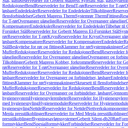
Stål, gass
Reservedeler for Geberit Mapress Syrefast Stål, gass
Systemr
Reduksjoner
Bend
Reservedeler for Bend
T-rør
Reservedeler for T-rør
O
løsbare
Endedeksler
Reservedeler for Endedeksler
Tilkoblinger
Reserved
flensforbindelser
Geberit Mapress Therm
Systemrør Therm
Fittings
Rese
for T-rør
Overganger uløselige
Reservedeler for Overganger uløselige
O
Kompensatorer
Endedeksler
Reservedeler for Endedeksler
Tilbehør til
Forsinket Stål
Reservedeler for Geberit Mapress El-Forsinket Stål
Syst
rør
Reservedeler for T-rør
Kryss
Reservedeler for Kryss
Overganger ulø
løsbare
Kompensatorer
Reservedeler for Kompensatorer
Endedeksler
Re
Stål
Beskyttelse for rør og fittings
Klammer for rør
Systempakninger
Ge
Muffer
Reduksjoner
Reservedeler for Reduksjoner
Bend
Reservedeler 
uløselige
Reservedeler for Overganger uløselige
Overganger og forbind
Tilkoblinger
Geberit Mapress Kobber, forkrommet
Reservedeler for G
rør
Reservedeler for T-rør
Overganger uløselige
Reservedeler for Overg
Muffer
Reduksjoner
Reservedeler for Reduksjoner
Bend
Reservedeler 
løsbare
Reservedeler for Overganger og forbindelser, løsbare
Endedeks
fittings
Klammer for rør
Systempakninger
Skruesett til flensforbindelser
Muffer
Reduksjoner
Reservedeler for Reduksjoner
Bend
Reservedeler 
løsbare
Reservedeler for Overganger og forbindelser, løsbare
Gjennomf
hygienesystem
Hygienespylerenheter
Reservedeler for Hygienespylere
med hygienespyling
Hygienemoduler
Reservedeler for Hygienemodul
hygienespyling
Nettdel
Reservedeler for Nettdel
Nettverkskomponenter
Mepla presstilkoblinger
Reservedeler for Med Mepla presstilkoblinger
presstilkoblinger
Bygningsavløpssystemer
Geberit Silent-db20
Rør
Form
formstykker
Bend
Spesialformstykker
Forbindelser
Reservedeler for For