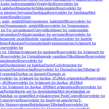
r Andre baderomsmøbler
Vegghyller
Reservedeler for
t støtteben
Magnettavler
Stikkontakter
Reservedeler for
n integrert belysning
Speilskap
Reservedeler for Speilskap
Med
menter
Hendler
Annet
tativ, nettdrift
Stativmontering, batteridrift
Reservedeler for
grep
Veggmontasje, nettdrift
Reservedeler for Veggmontasje,
 for For servantkraner
Utstyrstilkoblinger for vaskeområde,
ndvannlåser
Dykkrørvannlåser for servanter
Reservedeler for
ssbeparende modell
Innfelte vannlåser
Reservedeler for Innfelte
linger
Pakninger
Sveiseender
Innbyggingssisterner
Avløpssett for
eservedeler for
r for Tilbehør
Avløpssett for maskiner
Reservedeler for Avløpssett for
r
Reservedeler for Utenpåliggende vannlåser
Tilkoblinger
Reservedeler
tningsbender
Reservedeler for
hør
Dusjløsninger og badekar
Dusjer
Gulvdrenering for
ukrenner
Dusjgulvavløp
Reservedeler for Dusjgulvavløp
Tilbehør til
il veggsluk
Dusjkar og dusjgulv
Dusjgulv av
rvedeler for Avløpsett for dusjkar, d52
Med avløpsdeksel
Reservedeler
r, d62
Reservedeler for Avløpssett for dusjkar, d62
Med
 for Avløpssett for dusjkar, d90
Med avløpsdeksel
Reservedeler for
tak
Prefabrikkerte sett for dreiehåndtak
Med dreiehåndtak og
iehåndtak og innløp
Med trykkaktivering PushControl
Reservedeler for
 røravbryter
Reservedeler for Innebygd røravbryter
T-
 for Skinnesystemer
Bekledninger
Tilbehør
Reservedeler for
 for servanter
Reservedeler for Elementer for servanter
Bidé-