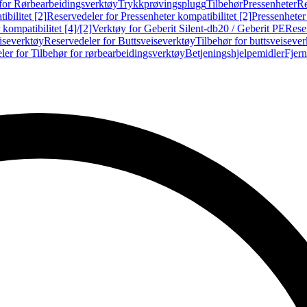
for Rørbearbeidingsverktøy
Trykkprøvingsplugg
Tilbehør
Pressenheter
Re
ibilitet [2]
Reservedeler for Pressenheter kompatibilitet [2]
Pressenheter
kompatibilitet [4]/[2]
Verktøy for Geberit Silent-db20 / Geberit PE
Reser
iseverktøy
Reservedeler for Buttsveiseverktøy
Tilbehør for buttsveiseve
ler for Tilbehør for rørbearbeidingsverktøy
Betjeningshjelpemidler
Fjern