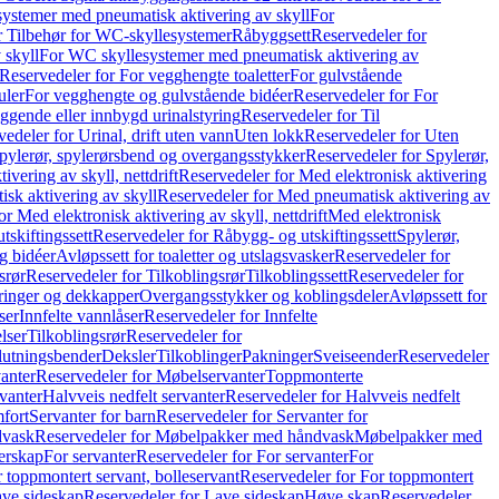
ystemer med pneumatisk aktivering av skyll
For
r Tilbehør for WC-skyllesystemer
Råbyggsett
Reservedeler for
 skyll
For WC skyllesystemer med pneumatisk aktivering av
Reservedeler for For vegghengte toaletter
For gulvstående
uler
For vegghengte og gulvstående bidéer
Reservedeler for For
iggende eller innbygd urinalstyring
Reservedeler for Til
edeler for Urinal, drift uten vann
Uten lokk
Reservedeler for Uten
pylerør, spylerørsbend og overgangsstykker
Reservedeler for Spylerør,
ivering av skyll, nettdrift
Reservedeler for Med elektronisk aktivering
sk aktivering av skyll
Reservedeler for Med pneumatisk aktivering av
r Med elektronisk aktivering av skyll, nettdrift
Med elektronisk
tskiftingssett
Reservedeler for Råbygg- og utskiftingssett
Spylerør,
og bidéer
Avløpssett for toaletter og utslagsvasker
Reservedeler for
srør
Reservedeler for Tilkoblingsrør
Tilkoblingssett
Reservedeler for
ringer og dekkapper
Overgangsstykker og koblingsdeler
Avløpssett for
ser
Innfelte vannlåser
Reservedeler for Innfelte
lser
Tilkoblingsrør
Reservedeler for
slutningsbender
Deksler
Tilkoblinger
Pakninger
Sveiseender
Reservedeler
anter
Reservedeler for Møbelservanter
Toppmonterte
vanter
Halvveis nedfelt servanter
Reservedeler for Halvveis nedfelt
fort
Servanter for barn
Reservedeler for Servanter for
dvask
Reservedeler for Møbelpakker med håndvask
Møbelpakker med
erskap
For servanter
Reservedeler for For servanter
For
 toppmontert servant, bolleservant
Reservedeler for For toppmontert
ve sideskap
Reservedeler for Lave sideskap
Høye skap
Reservedeler