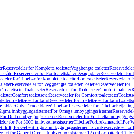
er
Reservedeler for Komplette toaletter
Vegghengte toaletter
Reservedeler
ttskåler
Reservedeler for For toalettskåler
Designplater
Reservedeler for 
edeler for Tilbehør
For komplette toaletter
For toalettseter
Reservedeler fo
aletter
Reservedeler for Vegghengte toaletter
Toaletter
Reservedeler for T
 Toalettseter
Toalettseter
Reservedeler for Toalettseter
Comfort toaletter
R
aletter
Comfort toalettseter
Reservedeler for Comfort toalettseter
Toaletts
letter
Toalettseter for barn
Reservedeler for Toalettseter for barn
Toaletts
e bidéer
Gulvstående bidéer
Tilbehør
Reservedeler for Tilbehør
Betjening
Sigma innbyggingssisterner
For Omega innbyggingssisterner
Reservedel
For Delta innbyggingssisterner
Reservedeler for For Delta innbyggingss
eler for For 300T innbyggingssisterner
Tilbehør
Forbruksmateriell
For W
ettdrift, for Geberit Sigma innbyggingssisterner 12 cm
Reservedeler for 
 egnet for Geberit Omega innbyggingssisterner 12 cm
For batteridrift, 