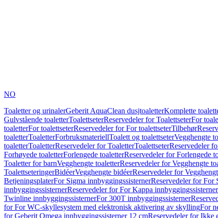
NO
Toaletter og urinaler
Geberit AquaClean dusjtoaletter
Komplette toalett
Gulvstående toaletter
Toalettseter
Reservedeler for Toalettseter
For toale
toaletter
For toalettseter
Reservedeler for For toalettseter
Tilbehør
Reserv
toaletter
Toaletter
Forbruksmateriell
Toalett og toalettseter
Vegghengte to
toaletter
Toaletter
Reservedeler for Toaletter
Toalettseter
Reservedeler for
Forhøyede toaletter
Forlengede toaletter
Reservedeler for Forlengede to
Toaletter for barn
Vegghengte toaletter
Reservedeler for Vegghengte toa
Toalettseteringer
Bidéer
Vegghengte bidéer
Reservedeler for Vegghengt
Betjeningsplater
For Sigma innbyggingssisterner
Reservedeler for For 
innbyggingssisterner
Reservedeler for For Kappa innbyggingssisterner
Twinline innbyggingssisterner
For 300T innbyggingssisterner
Reserved
for For WC-skyllesystem med elektronisk aktivering av skylling
For n
for Geberit Omega innbyggingssisterner 12 cm
Reservedeler for Ikke