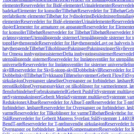
elementer
Reservedeler for Bidé-elementer
Urinalelementer
Reservedele
badekar
Elementer for konsoller
Tilbehør
Reservedeler for Tilbehør
Gebe
prefabrikerte elementer
Tilbehør for lydisolering
Bekledninger
Installas
elementer
Reservedeler for Bidé-elementer
Urinalelementer
Reservedele
dusjer
Elementer for armaturer og apparater
Reservedeler for Elementer
for konsoller
Tilbehør
Reservedeler for Tilbehør
Tilbehør
Reservedeler f
avløpssystemer
Utenpåliggende sisterner
Utenpåliggende sisterner for to
topp
Høythengende
Reservedeler for Høythengende
Lavt og halvveis 
høythengende
Tilbehør
Tilkoblinger
Pakninger
Pakningsringer
Skylleven
for Omega innbyggingssisterner
Delta innbyggingssisterner
Reservedel
utenpåliggende sisterner
Reservedeler for Innløpsventiler for utenpålig
universelle
Reservedeler for Innløpsventiler for sisterner universelle
Inn
skyll
Reservedeler for Skyll-stopp-skyll
Dobbeltskyll
Reservedeler for 
Dobbeltskyll
Tilbehør
Trykknapp
Tilførselssystemer
Geberit FlowFit
Sys
sirkulasjon
Overganger uløselige
Overganger og forbindelser, løsbare
R
presstilkobling
Overgangsstykker og tilkoblinger for varmeelement, lø
flensforbindelser
Forbruksmateriell
Geberit PushFit
Systemrør multilaye
rør
Systempakninger
Geberit Mepla
Systemrør multilayer
Systemrør var
Reduksjoner
Albue
Reservedeler for Albue
T-rør
Reservedeler for T-rør
forbindelser, løsbare
Reservedeler for Overganger og forbindelser, løs
varme
Reservedeler for Tilkoblinger for varme
Tilbehør
Beskyttelse for 
Stål
Reservedeler for Geberit Mapress Syrefast Stål
Systemrør 1.4401
R
Bend
T-rør
Reservedeler for T-rør
Innvendig sirkulasjon
Reservedeler fo
Overganger og forbindelser, løsbare
Kompensatorer
Reservedeler for 