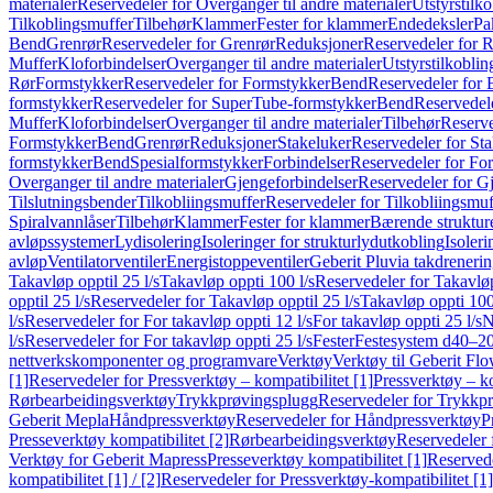
materialer
Reservedeler for Overganger til andre materialer
Utstyrstilko
Tilkoblingsmuffer
Tilbehør
Klammer
Fester for klammer
Endedeksler
Pa
Bend
Grenrør
Reservedeler for Grenrør
Reduksjoner
Reservedeler for 
Muffer
Kloforbindelser
Overganger til andre materialer
Utstyrstilkoblin
Rør
Formstykker
Reservedeler for Formstykker
Bend
Reservedeler for
formstykker
Reservedeler for SuperTube-formstykker
Bend
Reservedel
Muffer
Kloforbindelser
Overganger til andre materialer
Tilbehør
Reserve
Formstykker
Bend
Grenrør
Reduksjoner
Stakeluker
Reservedeler for St
formstykker
Bend
Spesialformstykker
Forbindelser
Reservedeler for For
Overganger til andre materialer
Gjengeforbindelser
Reservedeler for G
Tilslutningsbender
Tilkobliingsmuffer
Reservedeler for Tilkobliingsmuf
Spiralvannlåser
Tilbehør
Klammer
Fester for klammer
Bærende struktur
avløpssystemer
Lydisolering
Isoleringer for strukturlydutkobling
Isoleri
avløp
Ventilatorventiler
Energistoppeventiler
Geberit Pluvia takdreneri
Takavløp opptil 25 l/s
Takavløp oppti 100 l/s
Reservedeler for Takavløp
opptil 25 l/s
Reservedeler for Takavløp opptil 25 l/s
Takavløp oppti 100
l/s
Reservedeler for For takavløp oppti 12 l/s
For takavløp oppti 25 l/s
N
l/s
Reservedeler for For takavløp oppti 25 l/s
Fester
Festesystem d40–2
nettverkskomponenter og programvare
Verktøy
Verktøy til Geberit Flo
[1]
Reservedeler for Pressverktøy – kompatibilitet [1]
Pressverktøy – ko
Rørbearbeidingsverktøy
Trykkprøvingsplugg
Reservedeler for Trykkp
Geberit Mepla
Håndpressverktøy
Reservedeler for Håndpressverktøy
P
Presseverktøy kompatibilitet [2]
Rørbearbeidingsverktøy
Reservedeler 
Verktøy for Geberit Mapress
Presseverktøy kompatibilitet [1]
Reservede
kompatibilitet [1] / [2]
Reservedeler for Pressverktøy-kompatibilitet [1] 