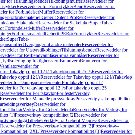
er for Tilslutningsbender
Tilkoblingsmuffer
Reservedeler for
mstykker
Reservedeler for Formstykker
Bend
Reservedeler for
eler for Forbindelser
Muffer
Reservedeler for
nger
Forbruksmateriell
Geberit Silent-Pro
Rør
Reservedeler for
duksjoner
Stakeluker
Reservedeler for Stakeluker
SuperTube-
or Forbindelser
Muffer
Reservedeler for
ninger
Forbruksmateriell
Geberit PE
Rør
Formstykker
Reservedeler for
kker
SuperTube-
nsjonsmuffer
Overganger til andre materialer
Reservedeler for
ervedeler for Utstyrstilkoblinger
Tilslutningsbender
Reservedeler for
rvedeler for Rørbendvannlåser
Spiralvannlåser
Reservedeler for
 lydisolering og fuktighetsvern
Brannvern
Brannvern for
Ventilatorventiler for
 for Takavløp opptil 12 l/s
Takavløp opptil 25 l/s
Reservedeler for
Takavløp opptil 12 l/s
Reservedeler for Takavløp opptil 12 l/s
Takavløp
edeler for Dampsperreelementer
For takavløp oppti 12
deler for For takavløp oppti 12 l/s
For takavløp oppti 25
Reservedeler for For takavløp
For fester
Verktøy,
Reservedeler for Manuelle pressverktøy
Pressverktøy – kompatibilitet
arbeidingsverktøy
Reservedeler for
for Tilbehør
Verktøy for Geberit Mepla
Reservedeler for Verktøy for
itet [1]
Presseverktøy kompatibilitet [2]
Reservedeler for
kprøvingsplugg
Tilbehør
Verktøy for Geberit Mapress
Reservedeler for
Reservedeler for Presseverktøy kompatibilitet [2]
Pressverktøy-
 kompatibilitet [2XL]
Presseverktøy kompatibilitet [3]
Reservedeler for