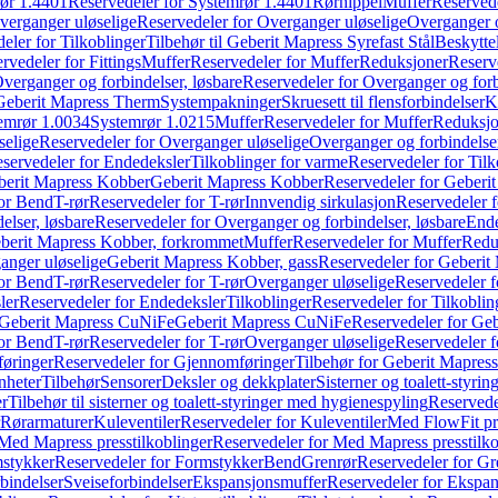
ør 1.4401
Reservedeler for Systemrør 1.4401
Rørnippel
Muffer
Reservede
verganger uløselige
Reservedeler for Overganger uløselige
Overganger o
eler for Tilkoblinger
Tilbehør til Geberit Mapress Syrefast Stål
Beskyttel
rvedeler for Fittings
Muffer
Reservedeler for Muffer
Reduksjoner
Reserv
verganger og forbindelser, løsbare
Reservedeler for Overganger og forb
 Geberit Mapress Therm
Systempakninger
Skruesett til flensforbindelser
K
emrør 1.0034
Systemrør 1.0215
Muffer
Reservedeler for Muffer
Reduksjo
selige
Reservedeler for Overganger uløselige
Overganger og forbindelser
servedeler for Endedeksler
Tilkoblinger for varme
Reservedeler for Tilk
berit Mapress Kobber
Geberit Mapress Kobber
Reservedeler for Geberi
for Bend
T-rør
Reservedeler for T-rør
Innvendig sirkulasjon
Reservedeler f
elser, løsbare
Reservedeler for Overganger og forbindelser, løsbare
Ende
eberit Mapress Kobber, forkrommet
Muffer
Reservedeler for Muffer
Redu
anger uløselige
Geberit Mapress Kobber, gass
Reservedeler for Geberit
for Bend
T-rør
Reservedeler for T-rør
Overganger uløselige
Reservedeler f
ler
Reservedeler for Endedeksler
Tilkoblinger
Reservedeler for Tilkoblin
Geberit Mapress CuNiFe
Geberit Mapress CuNiFe
Reservedeler for Ge
for Bend
T-rør
Reservedeler for T-rør
Overganger uløselige
Reservedeler f
øringer
Reservedeler for Gjennomføringer
Tilbehør for Geberit Mapre
nheter
Tilbehør
Sensorer
Deksler og dekkplater
Sisterner og toalett-styri
er
Tilbehør til sisterner og toalett-styringer med hygienespyling
Reservedel
Rørarmaturer
Kuleventiler
Reservedeler for Kuleventiler
Med FlowFit pr
Med Mapress presstilkoblinger
Reservedeler for Med Mapress presstilko
stykker
Reservedeler for Formstykker
Bend
Grenrør
Reservedeler for Gr
bindelser
Sveiseforbindelser
Ekspansjonsmuffer
Reservedeler for Ekspa