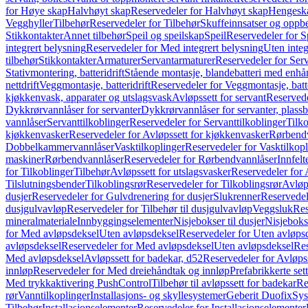
for Høye skap
Halvhøyt skap
Reservedeler for Halvhøyt skap
Hengesk
Vegghyller
Tilbehør
Reservedeler for Tilbehør
Skuffeinnsatser og oppb
Stikkontakter
Annet tilbehør
Speil og speilskap
Speil
Reservedeler for S
integrert belysning
Reservedeler for Med integrert belysning
Uten integ
tilbehør
Stikkontakter
Armaturer
Servantarmaturer
Reservedeler for Ser
Stativmontering, batteridrift
Stående montasje, blandebatteri med enh
nettdrift
Veggmontasje, batteridrift
Reservedeler for Veggmontasje, batte
kjøkkenvask, apparater og utslagsvask
Avløpssett for servant
Reservede
Dykkrørvannlåser for servanter
Dykkrørvannlåser for servanter, plass
vannlåser
Servanttilkoblinger
Reservedeler for Servanttilkoblinger
Tilko
kjøkkenvasker
Reservedeler for Avløpssett for kjøkkenvasker
Rørbend
Dobbelkammervannlåser
Vasktilkoplinger
Reservedeler for Vasktilkop
maskiner
Rørbendvannlåser
Reservedeler for Rørbendvannlåser
Innfelt
for Tilkoblinger
Tilbehør
Avløpssett for utslagsvasker
Reservedeler for 
Tilslutningsbender
Tilkoblingsrør
Reservedeler for Tilkoblingsrør
Avløp
dusjer
Reservedeler for Gulvdrenering for dusjer
Slukrenner
Reservedel
dusjgulvavløp
Reservedeler for Tilbehør til dusjgulvavløp
Veggsluk
Res
mineralmateriale
Innbyggingselementer
Nisjebokser til dusjer
Nisjeboks
for Med avløpsdeksel
Uten avløpsdeksel
Reservedeler for Uten avløps
avløpsdeksel
Reservedeler for Med avløpsdeksel
Uten avløpsdeksel
Res
Med avløpsdeksel
Avløpssett for badekar, d52
Reservedeler for Avløpss
innløp
Reservedeler for Med dreiehåndtak og innløp
Prefabrikkerte set
Med trykkaktivering PushControl
Tilbehør til avløpssett for badekar
Re
rør
Vanntilkoplinger
Installasjons- og skyllesystemer
Geberit Duofix
Sys
Tilbehør
Installasjonselementer
Reservedeler for Installasjonselementer