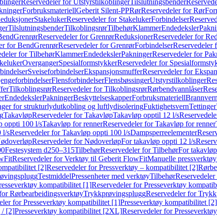
blinger
Reservedeler for Utstyrstilkoblinger
Tilslutningsbender
Reservedel
kninger
Forbruksmateriell
Geberit Silent-PP
Rør
Reservedeler for Rør
For
Reduksjoner
Stakeluker
Reservedeler for Stakeluker
Forbindelser
Reserved
ger
Tilslutningsbender
Tilkoblingsrør
Tilbehør
Klammer
Endedeksler
Pakni
 Bend
Grenrør
Reservedeler for Grenrør
Reduksjoner
Reservedeler for Re
er for Bend
Grenrør
Reservedeler for Grenrør
Forbindelser
Reservedeler f
deler for Tilbehør
Klammer
Endedeksler
Pakninger
Reservedeler for Pak
akeluker
Overganger
Spesialformstykker
Reservedeler for Spesialformsty
bindelser
Sveiseforbindelser
Ekspansjonsmuffer
Reservedeler for Ekspa
jengeforbindelser
Flensforbindelser
Flensbøssinger
Utstyrstilkoblinger
Res
fer
Tilkoblingsrør
Reservedeler for Tilkoblingsrør
Rørbendvannlåser
Rese
er
Endedeksler
Pakninger
Beskyttelseskapper
Forbruksmateriell
Brannvern,
nger for strukturlydutkobling og luftlydisolering
Fuktighetsvern
Tettinger
ng
Takavløp
Reservedeler for Takavløp
Takavløp opptil 12 l/s
Reservedeler
 oppti 100 l/s
Takavløp for renner
Reservedeler for Takavløp for renner
 l/s
Reservedeler for Takavløp oppti 100 l/s
Dampsperreelementer
Reserv
ødoverløp
Reservedeler for Nødoverløp
For takavløp oppti 12 l/s
Reserve
00
Festesystem d250–315
Tilbehør
Reservedeler for Tilbehør
For takavløp
wFit
Reservedeler for Verktøy til Geberit FlowFit
Manuelle pressverktøy
mpatibilitet [2]
Reservedeler for Pressverktøy – kompatibilitet [2]
Rørbe
røvingsplugg
Testmiddel
Pressenheter med verktøy
Tilbehør
Reservedeler 
resseverktøy kompatibilitet [1]
Reservedeler for Presseverktøy kompatibil
for Rørbearbeidingsverktøy
Trykkprøvingsplugg
Reservedeler for Tryk
ler for Presseverktøy kompatibilitet [1]
Presseverktøy kompatibilitet [2]
/ [2]
Presseverktøy kompatibilitet [2XL]
Reservedeler for Presseverktøy