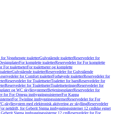
 for Vegghengte toaletter
Gulvstående toaletter
Reservedeler for
Designplater
For komplette toaletter
Reservedeler for For komplette
r For toalettseter
For toalettseter og komplette
oaletter
Gulvstående toaletter
Reservedeler for Gulvstående
eservedeler for Comfort toaletter
Forhøyede toaletter
Reservedeler for
eter
Reservedeler for Toalettseter
Toaletter for barn
Reservedeler for
eter
Reservedeler for Toalettseter
Toalettseteringer
Reservedeler for
splater og WC skyllesystemer
Betjeningsplater
Reservedeler for
er for For Omega innbyggingssisterner
For Kappa
isterner
For Twinline innbyggingssisterner
Reservedeler for For
C-skyllesystem med elektronisk aktivering av skylling
Reservedeler
For nettdrift, for Geberit Sigma innbyggingssisterner 12 cm
Ikke egnet
for Geberit Sigma innbyggingssisterne 12 cm
Reservedeler for For