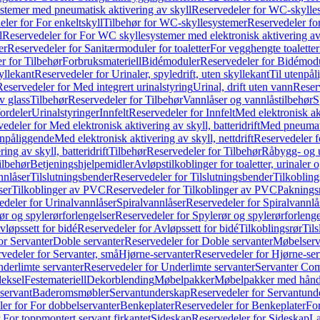
temer med pneumatisk aktivering av skyll
Reservedeler for WC-skylles
ler for For enkeltskyll
Tilbehør for WC-skyllesystemer
Reservedeler fo
l
Reservedeler for For WC skyllesystemer med elektronisk aktivering av
er
Reservedeler for Sanitærmoduler for toaletter
For vegghengte toaletter
r for Tilbehør
Forbruksmateriell
Bidémoduler
Reservedeler for Bidémod
kyllekant
Reservedeler for Urinaler, spyledrift, uten skyllekant
Til utenpål
Reservedeler for Med integrert urinalstyring
Urinal, drift uten vann
Reserv
v glass
Tilbehør
Reservedeler for Tilbehør
Vannlåser og vannlåstilbehør
S
ordeler
Urinalstyringer
Innfelt
Reservedeler for Innfelt
Med elektronisk akt
edeler for Med elektronisk aktivering av skyll, batteridrift
Med pneumati
enpåliggende
Med elektronisk aktivering av skyll, nettdrift
Reservedeler fo
ng av skyll, batteridrift
Tilbehør
Reservedeler for Tilbehør
Råbygg- og u
ilbehør
Betjeningshjelpemidler
Avløpstilkoblinger for toaletter, urinaler 
nnlåser
Tilslutningsbender
Reservedeler for Tilslutningsbender
Tilkobling
ser
Tilkoblinger av PVC
Reservedeler for Tilkoblinger av PVC
Paknings
edeler for Urinalvannlåser
Spiralvannlåser
Reservedeler for Spiralvannlå
ør og spylerørforlengelser
Reservedeler for Spylerør og spylerørforlenge
vløpssett for bidé
Reservedeler for Avløpssett for bidé
Tilkoblingsrør
Til
or Servanter
Doble servanter
Reservedeler for Doble servanter
Møbelserv
vedeler for Servanter, små
Hjørne-servanter
Reservedeler for Hjørne-ser
derlimte servanter
Reservedeler for Underlimte servanter
Servanter Com
eksel
Festemateriell
Dekorblending
Møbelpakker
Møbelpakker med hån
servant
Baderomsmøbler
Servantunderskap
Reservedeler for Servantund
er for For dobbelservanter
Benkeplater
Reservedeler for Benkeplater
For
 For toppmontert servant firkantet
Sideskap
Reservedeler for Sideskap
La