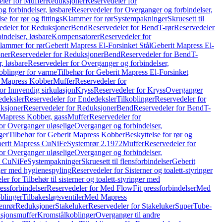
ler for Muffer
Reduksjoner
Reservedeler for
g forbindelser, løsbare
Reservedeler for Overganger og forbindelser,
se for rør og fittings
Klammer for rør
Systempakninger
Skruesett til
edeler for Reduksjoner
Bend
Reservedeler for Bend
T-rør
Reservedeler
indelser, løsbare
Kompensatorer
Reservedeler for
lammer for rør
Geberit Mapress El-Forsinket Stål
Geberit Mapress El-
ner
Reservedeler for Reduksjoner
Bend
Reservedeler for Bend
T-
, løsbare
Reservedeler for Overganger og forbindelser,
oblinger for varme
Tilbehør for Geberit Mapress El-Forsinket
t Mapress Kobber
Muffer
Reservedeler for
or Innvendig sirkulasjon
Kryss
Reservedeler for Kryss
Overganger
deksler
Reservedeler for Endedeksler
Tilkoblinger
Reservedeler for
ksjoner
Reservedeler for Reduksjoner
Bend
Reservedeler for Bend
T-
 Mapress Kobber, gass
Muffer
Reservedeler for
or Overganger uløselige
Overganger og forbindelser,
ger
Tilbehør for Geberit Mapress Kobber
Beskyttelse for rør og
berit Mapress CuNiFe
Systemrør 2.1972
Muffer
Reservedeler for
or Overganger uløselige
Overganger og forbindelser,
ss CuNiFe
Systempakninger
Skruesett til flensforbindelser
Geberit
nger med hygienespyling
Reservedeler for Sisterner og toalett-styringer
er for Tilbehør til sisterner og toalett-styringer med
essforbindelser
Reservedeler for Med FlowFit pressforbindelser
Med
blinger
Tilbakeslagsventiler
Med Mapress
enrør
Reduksjoner
Stakeluker
Reservedeler for Stakeluker
SuperTube-
nsjonsmuffer
Kromstålkoblinger
Overganger til andre