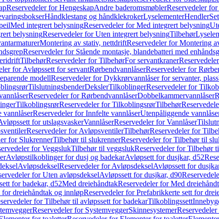
ap
Reservedeler for Hengeskap
Andre baderomsmøbler
Reservedeler fo
evaringsbokser
Håndklestang og håndklekroker
Lyselementer
Hendler
Set
peil
Med integrert belysning
Reservedeler for Med integrert belysning
Ute
rert belysning
Reservedeler for Uten integrert belysning
Tilbehør
Lysele
vantarmaturer
Montering av stativ, nettdrift
Reservedeler for Montering av s
åndsgrep
Reservedeler for Stående montasje, blandebatteri med enhånds
ridrift
Tilbehør
Reservedeler for Tilbehør
For servantkraner
Reservedeler
ler for Avløpssett for servant
Rørbendvannlåser
Reservedeler for Rørbe
beparende modell
Reservedeler for Dykkrørvannlåser for servanter, pla
blingsrør
Tilslutningsbender
Deksler
Tilkoblinger
Reservedeler for Tilkob
vannlåser
Reservedeler for Rørbendvannlåser
Dobbelkammervannlåser
R
linger
Tilkoblingsrør
Reservedeler for Tilkoblingsrør
Tilbehør
Reservedele
e vannlåser
Reservedeler for Innfelte vannlåser
Utenpåliggende vannlåse
Avløpssett for utslagsvasker
Vannlåser
Reservedeler for Vannlåser
Tilslu
sventiler
Reservedeler for Avløpsventiler
Tilbehør
Reservedeler for Tilbe
er for Slukrenner
Tilbehør til slukrenner
Reservedeler for Tilbehør til sl
ervedeler for Veggsluk
Tilbehør til veggsluk
Reservedeler for Tilbehør t
er
Avløpstilkoblinger for dusj og badekar
Avløpsett for dusjkar, d52
Rese
deksel
Avløpsdeksel
Reservedeler for Avløpsdeksel
Avløpssett for dusjka
ervedeler for Uten avløpsdeksel
Avløpssett for dusjkar, d90
Reservedeler
ett for badekar, d52
Med dreiehåndtak
Reservedeler for Med dreiehånd
t for dreiehåndtak og innløp
Reservedeler for Prefabrikkerte sett for dre
servedeler for Tilbehør til avløpssett for badekar
Tilkoblingssett
Innebygd
temvegger
Reservedeler for Systemvegger
Skinnesystemer
Reservedeler
Elementer for toaletter
Reservedeler for Elementer for toaletter
Elementer