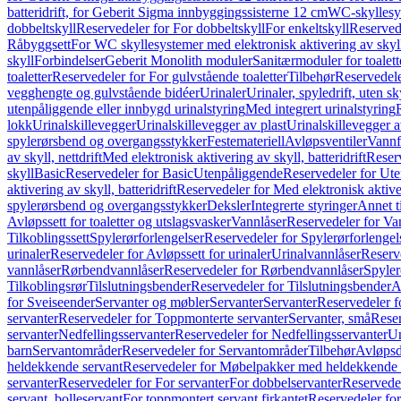
batteridrift, for Geberit Sigma innbyggingssisterne 12 cm
WC-skyllesys
dobbeltskyll
Reservedeler for For dobbeltskyll
For enkeltskyll
Reservede
Råbyggsett
For WC skyllesystemer med elektronisk aktivering av skyl
skyll
Forbindelser
Geberit Monolith moduler
Sanitærmoduler for toalett
toaletter
Reservedeler for For gulvstående toaletter
Tilbehør
Reservedele
vegghengte og gulvstående bidéer
Urinaler
Urinaler, spyledrift, uten s
utenpåliggende eller innbygd urinalstyring
Med integrert urinalstyring
lokk
Urinalskillevegger
Urinalskillevegger av plast
Urinalskillevegger a
spylerørsbend og overgangsstykker
Festemateriell
Avløpsventiler
Vannf
av skyll, nettdrift
Med elektronisk aktivering av skyll, batteridrift
Reserv
skyll
Basic
Reservedeler for Basic
Utenpåliggende
Reservedeler for Ut
aktivering av skyll, batteridrift
Reservedeler for Med elektronisk aktiveri
spylerørsbend og overgangsstykker
Deksler
Integrerte styringer
Annet t
Avløpssett for toaletter og utslagsvasker
Vannlåser
Reservedeler for Va
Tilkoblingssett
Spylerørforlengelser
Reservedeler for Spylerørforlengel
urinaler
Reservedeler for Avløpssett for urinaler
Urinalvannlåser
Reserv
vannlåser
Rørbendvannlåser
Reservedeler for Rørbendvannlåser
Spyler
Tilkoblingsrør
Tilslutningsbender
Reservedeler for Tilslutningsbender
A
for Sveiseender
Servanter og møbler
Servanter
Servanter
Reservedeler f
servanter
Reservedeler for Toppmonterte servanter
Servanter, små
Reser
servanter
Nedfellingsservanter
Reservedeler for Nedfellingsservanter
Un
barn
Servantområder
Reservedeler for Servantområder
Tilbehør
Avløpsd
heldekkende servant
Reservedeler for Møbelpakker med heldekkende 
servanter
Reservedeler for For servanter
For dobbelservanter
Reservedel
servant, bolleservant
For toppmontert servant firkantet
Reservedeler for