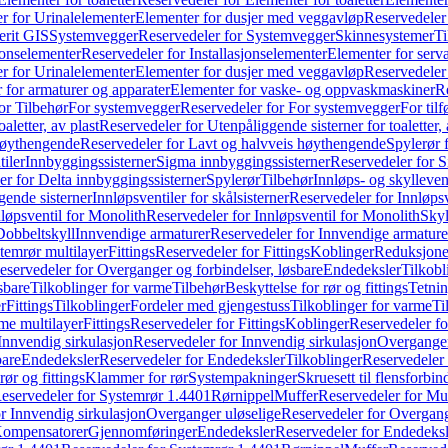
r for Urinalelementer
Elementer for dusjer med veggavløp
Reservedeler
rit GIS
Systemvegger
Reservedeler for Systemvegger
Skinnesystemer
Ti
jonselementer
Reservedeler for Installasjonselementer
Elementer for serv
r for Urinalelementer
Elementer for dusjer med veggavløp
Reservedeler
 for armaturer og apparater
Elementer for vaske- og oppvaskmaskiner
R
or Tilbehør
For systemvegger
Reservedeler for For systemvegger
For til
aletter, av plast
Reservedeler for Utenpåliggende sisterner for toaletter, 
høythengende
Reservedeler for Lavt og halvveis høythengende
Spylerør 
tiler
Innbyggingssisterner
Sigma innbyggingssisterner
Reservedeler for 
er for Delta innbyggingssisterner
Spylerør
Tilbehør
Innløps- og skylleven
gende sisterner
Innløpsventiler for skålsisterner
Reservedeler for Innløpsve
løpsventil for Monolith
Reservedeler for Innløpsventil for Monolith
Skyl
Dobbeltskyll
Innvendige armaturer
Reservedeler for Innvendige armature
temrør multilayer
Fittings
Reservedeler for Fittings
Koblinger
Reduksjone
eservedeler for Overganger og forbindelser, løsbare
Endedeksler
Tilkobl
sbare
Tilkoblinger for varme
Tilbehør
Beskyttelse for rør og fittings
Tetnin
r
Fittings
Tilkoblinger
Fordeler med gjengestuss
Tilkoblinger for varme
Ti
me multilayer
Fittings
Reservedeler for Fittings
Koblinger
Reservedeler f
Innvendig sirkulasjon
Reservedeler for Innvendig sirkulasjon
Overganger
bare
Endedeksler
Reservedeler for Endedeksler
Tilkoblinger
Reservedeler 
rør og fittings
Klammer for rør
Systempakninger
Skruesett til flensforbin
eservedeler for Systemrør 1.4401
Rørnippel
Muffer
Reservedeler for Mu
r Innvendig sirkulasjon
Overganger uløselige
Reservedeler for Overgang
Kompensatorer
Gjennomføringer
Endedeksler
Reservedeler for Endedeksl