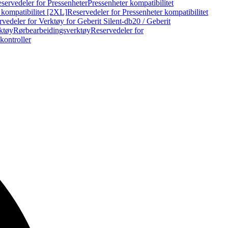
servedeler for Pressenheter
Pressenheter kompatibilitet
 kompatibilitet [2XL]
Reservedeler for Pressenheter kompatibilitet
vedeler for Verktøy for Geberit Silent-db20 / Geberit
rktøy
Rørbearbeidingsverktøy
Reservedeler for
kontroller