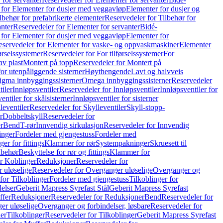
 for Elementer for dusjer med veggavløp
Elementer for dusjer og
lbehør for prefabrikerte elementer
Reservedeler for Tilbehør for
anter
Reservedeler for Elementer for servanter
Bidé-
 for Elementer for dusjer med veggavløp
Elementer for
eservedeler for Elementer for vaske- og oppvaskmaskiner
Elementer
førselssystemer
Reservedeler for For tilførselssystemer
For
av plast
Montert på topp
Reservedeler for Montert på
for utenpåliggende sisterner
Høythengende
Lavt og halvveis
Sigma innbyggingssisterner
Omega innbyggingssisterner
Reservedeler
tiler
Innløpsventiler
Reservedeler for Innløpsventiler
Innløpsventiler for
ntiler for skålsisterner
Innløpsventiler for sisterner
leventiler
Reservedeler for Skylleventiler
Skyll-stopp-
r
Dobbeltskyll
Reservedeler for
r
Bend
T-rør
Innvendig sirkulasjon
Reservedeler for Innvendig
inger
Fordeler med gjengestuss
Fordeler med
ger for fittings
Klammer for rør
Systempakninger
Skruesett til
lbehør
Beskyttelse for rør og fittings
Klammer for
or Koblinger
Reduksjoner
Reservedeler for
 uløselige
Reservedeler for Overganger uløselige
Overganger og
for Tilkoblinger
Fordeler med gjengestuss
Tilkoblinger for
delser
Geberit Mapress Syrefast Stål
Geberit Mapress Syrefast
ffer
Reduksjoner
Reservedeler for Reduksjoner
Bend
Reservedeler for
er uløselige
Overganger og forbindelser, løsbare
Reservedeler for
er
Tilkoblinger
Reservedeler for Tilkoblinger
Geberit Mapress Syrefast