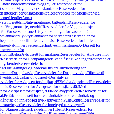
r Andre baderomsmøbler
Vegghyller
Reservedeler for
t støtteben
Magnettavler
Stikkontakter
Reservedeler for
n integrert belysning
Speilskap
Reservedeler for Speilskap
Med
menter
Hendler
Annet
tativ, nettdrift
Stativmontering, batteridrift
Reservedeler for
grep
Veggmontasje, nettdrift
Reservedeler for Veggmontasje,
 for For servantkraner
Utstyrstilkoblinger for vaskeområde,
ndvannlåser
Dykkrørvannlåser for servanter
Reservedeler for
ssbeparende modell
Innfelte vannlåser
Reservedeler for Innfelte
linger
Pakninger
Sveiseender
Innbyggingssisterner
Avløpssett for
eservedeler for
r for Tilbehør
Avløpssett for maskiner
Reservedeler for Avløpssett for
r
Reservedeler for Utenpåliggende vannlåser
Tilkoblinger
Reservedeler
tningsbender
Reservedeler for
hør
Dusjløsninger og badekar
Dusjer
Gulvdrenering for
ukrenner
Dusjgulvavløp
Reservedeler for Dusjgulvavløp
Tilbehør til
il veggsluk
Dusjkar og dusjgulv
Dusjgulv av
rvedeler for Avløpsett for dusjkar, d52
Med avløpsdeksel
Reservedeler
r, d62
Reservedeler for Avløpssett for dusjkar, d62
Med
 for Avløpssett for dusjkar, d90
Med avløpsdeksel
Reservedeler for
tak
Prefabrikkerte sett for dreiehåndtak
Med dreiehåndtak og
iehåndtak og innløp
Med trykkaktivering PushControl
Reservedeler for
 røravbryter
Reservedeler for Innebygd røravbryter
T-
 for Skinnesystemer
Bekledninger
Tilbehør
Reservedeler for
 for servanter
Reservedeler for Elementer for servanter
Bidé-