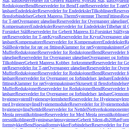
Stål, gass
Reservedeler for Geberit Mapress Syrefast Stål, gass
Systemr
Reduksjoner
Bend
Reservedeler for Bend
T-rør
Reservedeler for T-rør
O
løsbare
Endedeksler
Reservedeler for Endedeksler
Tilkoblinger
Reserved
flensforbindelser
Geberit Mapress Therm
Systemrør Therm
Fittings
Rese
for T-rør
Overganger uløselige
Reservedeler for Overganger uløselige
O
Kompensatorer
Endedeksler
Reservedeler for Endedeksler
Tilbehør til
Forsinket Stål
Reservedeler for Geberit Mapress El-Forsinket Stål
Syst
rør
Reservedeler for T-rør
Kryss
Reservedeler for Kryss
Overganger ulø
løsbare
Kompensatorer
Reservedeler for Kompensatorer
Endedeksler
Re
Stål
Beskyttelse for rør og fittings
Klammer for rør
Systempakninger
Ge
Muffer
Reduksjoner
Reservedeler for Reduksjoner
Bend
Reservedeler 
uløselige
Reservedeler for Overganger uløselige
Overganger og forbind
Tilkoblinger
Geberit Mapress Kobber, forkrommet
Reservedeler for G
rør
Reservedeler for T-rør
Overganger uløselige
Reservedeler for Overg
Muffer
Reduksjoner
Reservedeler for Reduksjoner
Bend
Reservedeler 
løsbare
Reservedeler for Overganger og forbindelser, løsbare
Endedeks
fittings
Klammer for rør
Systempakninger
Skruesett til flensforbindelser
Muffer
Reduksjoner
Reservedeler for Reduksjoner
Bend
Reservedeler 
løsbare
Reservedeler for Overganger og forbindelser, løsbare
Gjennomf
hygienesystem
Hygienespylerenheter
Reservedeler for Hygienespylere
med hygienespyling
Hygienemoduler
Reservedeler for Hygienemodul
hygienespyling
Nettdel
Reservedeler for Nettdel
Nettverkskomponenter
Mepla presstilkoblinger
Reservedeler for Med Mepla presstilkoblinger
presstilkoblinger
Bygningsavløpssystemer
Geberit Silent-db20
Rør
Form
formstykker
Bend
Spesialformstykker
Forbindelser
Reservedeler for For