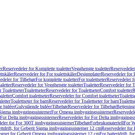
er
Reservedeler for Komplette toaletter
Vegghengte toaletter
Reservedeler
ttskåler
Reservedeler for For toalettskåler
Designplater
Reservedeler for 
edeler for Tilbehør
For komplette toaletter
For toalettseter
Reservedeler fo
aletter
Reservedeler for Vegghengte toaletter
Toaletter
Reservedeler for T
 Toalettseter
Toalettseter
Reservedeler for Toalettseter
Comfort toaletter
R
aletter
Comfort toalettseter
Reservedeler for Comfort toalettseter
Toaletts
letter
Toalettseter for barn
Reservedeler for Toalettseter for barn
Toaletts
e bidéer
Gulvstående bidéer
Tilbehør
Reservedeler for Tilbehør
Betjening
Sigma innbyggingssisterner
For Omega innbyggingssisterner
Reservedel
For Delta innbyggingssisterner
Reservedeler for For Delta innbyggingss
eler for For 300T innbyggingssisterner
Tilbehør
Forbruksmateriell
For W
ettdrift, for Geberit Sigma innbyggingssisterner 12 cm
Reservedeler for 
 egnet for Geberit Omega innbyggingssisterner 12 cm
For batteridrift, 