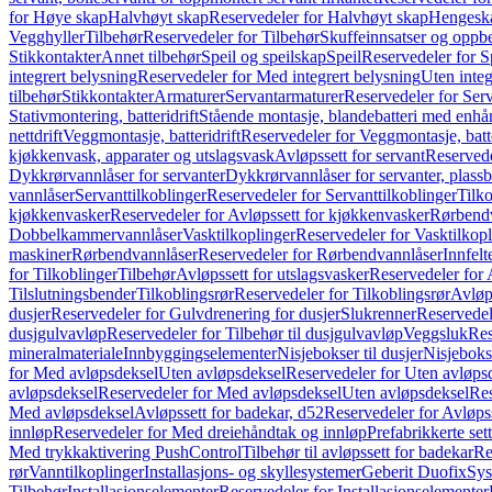
for Høye skap
Halvhøyt skap
Reservedeler for Halvhøyt skap
Hengesk
Vegghyller
Tilbehør
Reservedeler for Tilbehør
Skuffeinnsatser og oppb
Stikkontakter
Annet tilbehør
Speil og speilskap
Speil
Reservedeler for S
integrert belysning
Reservedeler for Med integrert belysning
Uten integ
tilbehør
Stikkontakter
Armaturer
Servantarmaturer
Reservedeler for Ser
Stativmontering, batteridrift
Stående montasje, blandebatteri med enh
nettdrift
Veggmontasje, batteridrift
Reservedeler for Veggmontasje, batte
kjøkkenvask, apparater og utslagsvask
Avløpssett for servant
Reservede
Dykkrørvannlåser for servanter
Dykkrørvannlåser for servanter, plass
vannlåser
Servanttilkoblinger
Reservedeler for Servanttilkoblinger
Tilko
kjøkkenvasker
Reservedeler for Avløpssett for kjøkkenvasker
Rørbend
Dobbelkammervannlåser
Vasktilkoplinger
Reservedeler for Vasktilkop
maskiner
Rørbendvannlåser
Reservedeler for Rørbendvannlåser
Innfelt
for Tilkoblinger
Tilbehør
Avløpssett for utslagsvasker
Reservedeler for 
Tilslutningsbender
Tilkoblingsrør
Reservedeler for Tilkoblingsrør
Avløp
dusjer
Reservedeler for Gulvdrenering for dusjer
Slukrenner
Reservedel
dusjgulvavløp
Reservedeler for Tilbehør til dusjgulvavløp
Veggsluk
Res
mineralmateriale
Innbyggingselementer
Nisjebokser til dusjer
Nisjeboks
for Med avløpsdeksel
Uten avløpsdeksel
Reservedeler for Uten avløps
avløpsdeksel
Reservedeler for Med avløpsdeksel
Uten avløpsdeksel
Res
Med avløpsdeksel
Avløpssett for badekar, d52
Reservedeler for Avløpss
innløp
Reservedeler for Med dreiehåndtak og innløp
Prefabrikkerte set
Med trykkaktivering PushControl
Tilbehør til avløpssett for badekar
Re
rør
Vanntilkoplinger
Installasjons- og skyllesystemer
Geberit Duofix
Sys
Tilbehør
Installasjonselementer
Reservedeler for Installasjonselementer