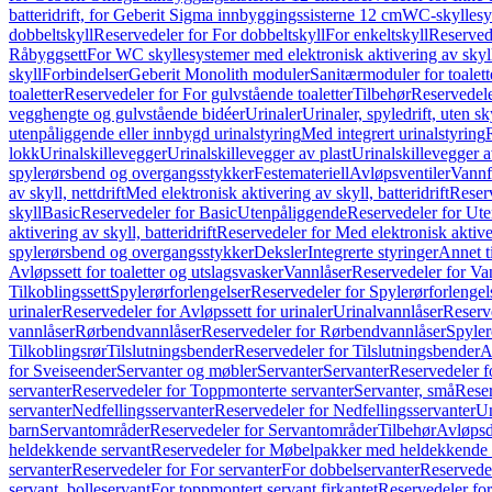
batteridrift, for Geberit Sigma innbyggingssisterne 12 cm
WC-skyllesys
dobbeltskyll
Reservedeler for For dobbeltskyll
For enkeltskyll
Reservede
Råbyggsett
For WC skyllesystemer med elektronisk aktivering av skyl
skyll
Forbindelser
Geberit Monolith moduler
Sanitærmoduler for toalett
toaletter
Reservedeler for For gulvstående toaletter
Tilbehør
Reservedele
vegghengte og gulvstående bidéer
Urinaler
Urinaler, spyledrift, uten s
utenpåliggende eller innbygd urinalstyring
Med integrert urinalstyring
lokk
Urinalskillevegger
Urinalskillevegger av plast
Urinalskillevegger a
spylerørsbend og overgangsstykker
Festemateriell
Avløpsventiler
Vannf
av skyll, nettdrift
Med elektronisk aktivering av skyll, batteridrift
Reserv
skyll
Basic
Reservedeler for Basic
Utenpåliggende
Reservedeler for Ut
aktivering av skyll, batteridrift
Reservedeler for Med elektronisk aktiveri
spylerørsbend og overgangsstykker
Deksler
Integrerte styringer
Annet t
Avløpssett for toaletter og utslagsvasker
Vannlåser
Reservedeler for Va
Tilkoblingssett
Spylerørforlengelser
Reservedeler for Spylerørforlengel
urinaler
Reservedeler for Avløpssett for urinaler
Urinalvannlåser
Reserv
vannlåser
Rørbendvannlåser
Reservedeler for Rørbendvannlåser
Spyler
Tilkoblingsrør
Tilslutningsbender
Reservedeler for Tilslutningsbender
A
for Sveiseender
Servanter og møbler
Servanter
Servanter
Reservedeler f
servanter
Reservedeler for Toppmonterte servanter
Servanter, små
Reser
servanter
Nedfellingsservanter
Reservedeler for Nedfellingsservanter
Un
barn
Servantområder
Reservedeler for Servantområder
Tilbehør
Avløpsd
heldekkende servant
Reservedeler for Møbelpakker med heldekkende 
servanter
Reservedeler for For servanter
For dobbelservanter
Reservedel
servant, bolleservant
For toppmontert servant firkantet
Reservedeler for