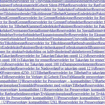
blinger
Reservedeler for Utstyrstilkoblinger
Tilslutningsbender
Reservedel
kninger
Forbruksmateriell
Geberit Silent-PP
Rør
Reservedeler for Rør
For
Reduksjoner
Stakeluker
Reservedeler for Stakeluker
Forbindelser
Reserved
ger
Tilslutningsbender
Tilkoblingsrør
Tilbehør
Klammer
Endedeksler
Pakni
 Bend
Grenrør
Reservedeler for Grenrør
Reduksjoner
Reservedeler for Re
er for Bend
Grenrør
Reservedeler for Grenrør
Forbindelser
Reservedeler f
deler for Tilbehør
Klammer
Endedeksler
Pakninger
Reservedeler for Pak
akeluker
Overganger
Spesialformstykker
Reservedeler for Spesialformsty
bindelser
Sveiseforbindelser
Ekspansjonsmuffer
Reservedeler for Ekspa
jengeforbindelser
Flensforbindelser
Flensbøssinger
Utstyrstilkoblinger
Res
fer
Tilkoblingsrør
Reservedeler for Tilkoblingsrør
Rørbendvannlåser
Rese
er
Endedeksler
Pakninger
Beskyttelseskapper
Forbruksmateriell
Brannvern,
nger for strukturlydutkobling og luftlydisolering
Fuktighetsvern
Tettinger
ng
Takavløp
Reservedeler for Takavløp
Takavløp opptil 12 l/s
Reservedeler
 oppti 100 l/s
Takavløp for renner
Reservedeler for Takavløp for renner
 l/s
Reservedeler for Takavløp oppti 100 l/s
Dampsperreelementer
Reserv
ødoverløp
Reservedeler for Nødoverløp
For takavløp oppti 12 l/s
Reserve
00
Festesystem d250–315
Tilbehør
Reservedeler for Tilbehør
For takavløp
wFit
Reservedeler for Verktøy til Geberit FlowFit
Manuelle pressverktøy
mpatibilitet [2]
Reservedeler for Pressverktøy – kompatibilitet [2]
Rørbe
røvingsplugg
Testmiddel
Pressenheter med verktøy
Tilbehør
Reservedeler 
resseverktøy kompatibilitet [1]
Reservedeler for Presseverktøy kompatibil
for Rørbearbeidingsverktøy
Trykkprøvingsplugg
Reservedeler for Tryk
ler for Presseverktøy kompatibilitet [1]
Presseverktøy kompatibilitet [2]
/ [2]
Presseverktøy kompatibilitet [2XL]
Reservedeler for Presseverktøy