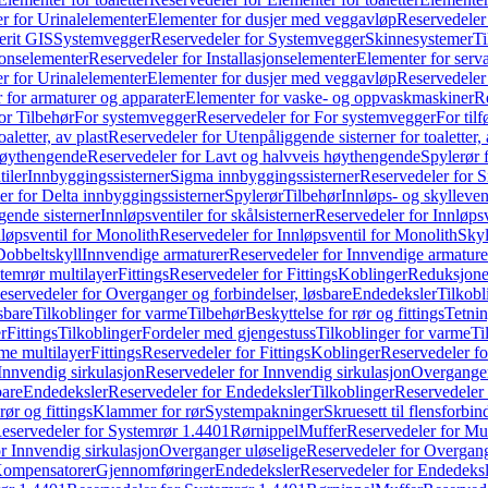
r for Urinalelementer
Elementer for dusjer med veggavløp
Reservedeler
rit GIS
Systemvegger
Reservedeler for Systemvegger
Skinnesystemer
Ti
jonselementer
Reservedeler for Installasjonselementer
Elementer for serv
r for Urinalelementer
Elementer for dusjer med veggavløp
Reservedeler
 for armaturer og apparater
Elementer for vaske- og oppvaskmaskiner
R
or Tilbehør
For systemvegger
Reservedeler for For systemvegger
For til
aletter, av plast
Reservedeler for Utenpåliggende sisterner for toaletter, 
høythengende
Reservedeler for Lavt og halvveis høythengende
Spylerør 
tiler
Innbyggingssisterner
Sigma innbyggingssisterner
Reservedeler for 
er for Delta innbyggingssisterner
Spylerør
Tilbehør
Innløps- og skylleven
gende sisterner
Innløpsventiler for skålsisterner
Reservedeler for Innløpsve
løpsventil for Monolith
Reservedeler for Innløpsventil for Monolith
Skyl
Dobbeltskyll
Innvendige armaturer
Reservedeler for Innvendige armature
temrør multilayer
Fittings
Reservedeler for Fittings
Koblinger
Reduksjone
eservedeler for Overganger og forbindelser, løsbare
Endedeksler
Tilkobl
sbare
Tilkoblinger for varme
Tilbehør
Beskyttelse for rør og fittings
Tetnin
r
Fittings
Tilkoblinger
Fordeler med gjengestuss
Tilkoblinger for varme
Ti
me multilayer
Fittings
Reservedeler for Fittings
Koblinger
Reservedeler f
Innvendig sirkulasjon
Reservedeler for Innvendig sirkulasjon
Overganger
bare
Endedeksler
Reservedeler for Endedeksler
Tilkoblinger
Reservedeler 
rør og fittings
Klammer for rør
Systempakninger
Skruesett til flensforbin
eservedeler for Systemrør 1.4401
Rørnippel
Muffer
Reservedeler for Mu
r Innvendig sirkulasjon
Overganger uløselige
Reservedeler for Overgang
Kompensatorer
Gjennomføringer
Endedeksler
Reservedeler for Endedeksl