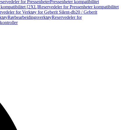
servedeler for Pressenheter
Pressenheter kompatibilitet
 kompatibilitet [2XL]
Reservedeler for Pressenheter kompatibilitet
vedeler for Verktøy for Geberit Silent-db20 / Geberit
rktøy
Rørbearbeidingsverktøy
Reservedeler for
kontroller