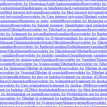
ap
Reservedeler for Hengeskap
Andre baderomsmøbler
Reservedeler fo
evaringsbokser
Håndklestang og håndklekroker
Lyselementer
Hendler
Set
peil
Med integrert belysning
Reservedeler for Med integrert belysning
Ute
rert belysning
Reservedeler for Uten integrert belysning
Tilbehør
Lysele
vantarmaturer
Montering av stativ, nettdrift
Reservedeler for Montering av s
åndsgrep
Reservedeler for Stående montasje, blandebatteri med enhånds
ridrift
Tilbehør
Reservedeler for Tilbehør
For servantkraner
Reservedeler
ler for Avløpssett for servant
Rørbendvannlåser
Reservedeler for Rørbe
beparende modell
Reservedeler for Dykkrørvannlåser for servanter, pla
blingsrør
Tilslutningsbender
Deksler
Tilkoblinger
Reservedeler for Tilkob
vannlåser
Reservedeler for Rørbendvannlåser
Dobbelkammervannlåser
R
linger
Tilkoblingsrør
Reservedeler for Tilkoblingsrør
Tilbehør
Reservedele
e vannlåser
Reservedeler for Innfelte vannlåser
Utenpåliggende vannlåse
Avløpssett for utslagsvasker
Vannlåser
Reservedeler for Vannlåser
Tilslu
sventiler
Reservedeler for Avløpsventiler
Tilbehør
Reservedeler for Tilbe
er for Slukrenner
Tilbehør til slukrenner
Reservedeler for Tilbehør til sl
ervedeler for Veggsluk
Tilbehør til veggsluk
Reservedeler for Tilbehør t
er
Avløpstilkoblinger for dusj og badekar
Avløpsett for dusjkar, d52
Rese
deksel
Avløpsdeksel
Reservedeler for Avløpsdeksel
Avløpssett for dusjka
ervedeler for Uten avløpsdeksel
Avløpssett for dusjkar, d90
Reservedeler
ett for badekar, d52
Med dreiehåndtak
Reservedeler for Med dreiehånd
t for dreiehåndtak og innløp
Reservedeler for Prefabrikkerte sett for dre
servedeler for Tilbehør til avløpssett for badekar
Tilkoblingssett
Innebygd
temvegger
Reservedeler for Systemvegger
Skinnesystemer
Reservedeler
Elementer for toaletter
Reservedeler for Elementer for toaletter
Elementer