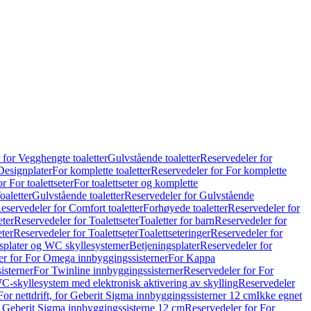
 for Vegghengte toaletter
Gulvstående toaletter
Reservedeler for
Designplater
For komplette toaletter
Reservedeler for For komplette
r For toalettseter
For toalettseter og komplette
oaletter
Gulvstående toaletter
Reservedeler for Gulvstående
eservedeler for Comfort toaletter
Forhøyede toaletter
Reservedeler for
eter
Reservedeler for Toalettseter
Toaletter for barn
Reservedeler for
eter
Reservedeler for Toalettseter
Toalettseteringer
Reservedeler for
splater og WC skyllesystemer
Betjeningsplater
Reservedeler for
er for For Omega innbyggingssisterner
For Kappa
isterner
For Twinline innbyggingssisterner
Reservedeler for For
C-skyllesystem med elektronisk aktivering av skylling
Reservedeler
For nettdrift, for Geberit Sigma innbyggingssisterner 12 cm
Ikke egnet
for Geberit Sigma innbyggingssisterne 12 cm
Reservedeler for For