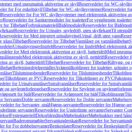
temer med pneumatisk aktivering av skyll
Reservedeler for WC-skylles
ler for For enkeltskyll
Tilbehør for WC-skyllesystemer
Reservedeler fo
l
Reservedeler for For WC skyllesystemer med elektronisk aktivering av
er
Reservedeler for Sanitærmoduler for toaletter
For vegghengte toaletter
r for Tilbehør
Forbruksmateriell
Bidémoduler
Reservedeler for Bidémod
kyllekant
Reservedeler for Urinaler, spyledrift, uten skyllekant
Til utenpål
Reservedeler for Med integrert urinalstyring
Urinal, drift uten vann
Reserv
v glass
Tilbehør
Reservedeler for Tilbehør
Vannlåser og vannlåstilbehør
S
ordeler
Urinalstyringer
Innfelt
Reservedeler for Innfelt
Med elektronisk akt
edeler for Med elektronisk aktivering av skyll, batteridrift
Med pneumati
enpåliggende
Med elektronisk aktivering av skyll, nettdrift
Reservedeler fo
ng av skyll, batteridrift
Tilbehør
Reservedeler for Tilbehør
Råbygg- og u
ilbehør
Betjeningshjelpemidler
Avløpstilkoblinger for toaletter, urinaler 
nnlåser
Tilslutningsbender
Reservedeler for Tilslutningsbender
Tilkobling
ser
Tilkoblinger av PVC
Reservedeler for Tilkoblinger av PVC
Paknings
edeler for Urinalvannlåser
Spiralvannlåser
Reservedeler for Spiralvannlå
ør og spylerørforlengelser
Reservedeler for Spylerør og spylerørforlenge
vløpssett for bidé
Reservedeler for Avløpssett for bidé
Tilkoblingsrør
Til
or Servanter
Doble servanter
Reservedeler for Doble servanter
Møbelserv
vedeler for Servanter, små
Hjørne-servanter
Reservedeler for Hjørne-ser
derlimte servanter
Reservedeler for Underlimte servanter
Servanter Com
eksel
Festemateriell
Dekorblending
Møbelpakker
Møbelpakker med hån
servant
Baderomsmøbler
Servantunderskap
Reservedeler for Servantund
er for For dobbelservanter
Benkeplater
Reservedeler for Benkeplater
For
 For toppmontert servant firkantet
Sideskap
Reservedeler for Sideskap
La