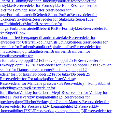
er for Tilslutningsbender
Tilkoblingsmuffer
Reservedeler for
mstykker
Reservedeler for Formstykker
Bend
Reservedeler for
eler for Forbindelser
Muffer
Reservedeler for
nger
Forbruksmateriell
Geberit Silent-Pro
Rør
Reservedeler for
duksjoner
Stakeluker
Reservedeler for Stakeluker
SuperTube-
or Forbindelser
Muffer
Reservedeler for
ninger
Forbruksmateriell
Geberit PE
Rør
Formstykker
Reservedeler for
kker
SuperTube-
nsjonsmuffer
Overganger til andre materialer
Reservedeler for
ervedeler for Utstyrstilkoblinger
Tilslutningsbender
Reservedeler for
rvedeler for Rørbendvannlåser
Spiralvannlåser
Reservedeler for
 lydisolering og fuktighetsvern
Brannvern
Brannvern for
Ventilatorventiler for
 for Takavløp opptil 12 l/s
Takavløp opptil 25 l/s
Reservedeler for
Takavløp opptil 12 l/s
Reservedeler for Takavløp opptil 12 l/s
Takavløp
edeler for Dampsperreelementer
For takavløp oppti 12
deler for For takavløp oppti 12 l/s
For takavløp oppti 25
Reservedeler for For takavløp
For fester
Verktøy,
Reservedeler for Manuelle pressverktøy
Pressverktøy – kompatibilitet
arbeidingsverktøy
Reservedeler for
for Tilbehør
Verktøy for Geberit Mepla
Reservedeler for Verktøy for
itet [1]
Presseverktøy kompatibilitet [2]
Reservedeler for
kprøvingsplugg
Tilbehør
Verktøy for Geberit Mapress
Reservedeler for
Reservedeler for Presseverktøy kompatibilitet [2]
Pressverktøy-
 kompatibilitet [2XL]
Presseverktøy kompatibilitet [3]
Reservedeler for