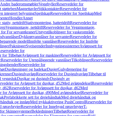
r Andre baderomsmøbler
Vegghyller
Reservedeler for
t støtteben
Magnettavler
Stikkontakter
Reservedeler for
n integrert belysning
Speilskap
Reservedeler for Speilskap
Med
menter
Hendler
Annet
tativ, nettdrift
Stativmontering, batteridrift
Reservedeler for
grep
Veggmontasje, nettdrift
Reservedeler for Veggmontasje,
 for For servantkraner
Utstyrstilkoblinger for vaskeområde,
ndvannlåser
Dykkrørvannlåser for servanter
Reservedeler for
ssbeparende modell
Innfelte vannlåser
Reservedeler for Innfelte
linger
Pakninger
Sveiseender
Innbyggingssisterner
Avløpssett for
eservedeler for
r for Tilbehør
Avløpssett for maskiner
Reservedeler for Avløpssett for
r
Reservedeler for Utenpåliggende vannlåser
Tilkoblinger
Reservedeler
tningsbender
Reservedeler for
hør
Dusjløsninger og badekar
Dusjer
Gulvdrenering for
ukrenner
Dusjgulvavløp
Reservedeler for Dusjgulvavløp
Tilbehør til
il veggsluk
Dusjkar og dusjgulv
Dusjgulv av
rvedeler for Avløpsett for dusjkar, d52
Med avløpsdeksel
Reservedeler
r, d62
Reservedeler for Avløpssett for dusjkar, d62
Med
 for Avløpssett for dusjkar, d90
Med avløpsdeksel
Reservedeler for
tak
Prefabrikkerte sett for dreiehåndtak
Med dreiehåndtak og
iehåndtak og innløp
Med trykkaktivering PushControl
Reservedeler for
 røravbryter
Reservedeler for Innebygd røravbryter
T-
 for Skinnesystemer
Bekledninger
Tilbehør
Reservedeler for
 for servanter
Reservedeler for Elementer for servanter
Bidé-