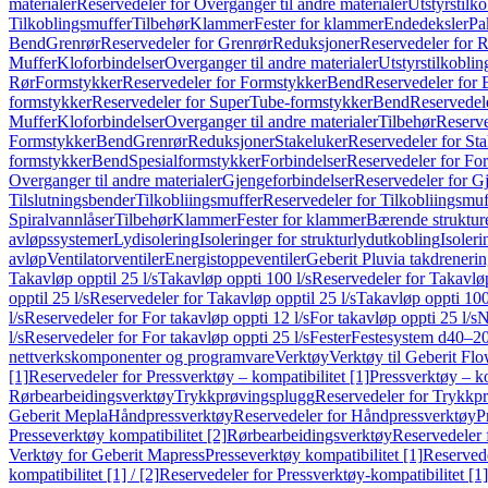
materialer
Reservedeler for Overganger til andre materialer
Utstyrstilko
Tilkoblingsmuffer
Tilbehør
Klammer
Fester for klammer
Endedeksler
Pa
Bend
Grenrør
Reservedeler for Grenrør
Reduksjoner
Reservedeler for 
Muffer
Kloforbindelser
Overganger til andre materialer
Utstyrstilkoblin
Rør
Formstykker
Reservedeler for Formstykker
Bend
Reservedeler for
formstykker
Reservedeler for SuperTube-formstykker
Bend
Reservedel
Muffer
Kloforbindelser
Overganger til andre materialer
Tilbehør
Reserve
Formstykker
Bend
Grenrør
Reduksjoner
Stakeluker
Reservedeler for St
formstykker
Bend
Spesialformstykker
Forbindelser
Reservedeler for For
Overganger til andre materialer
Gjengeforbindelser
Reservedeler for G
Tilslutningsbender
Tilkobliingsmuffer
Reservedeler for Tilkobliingsmuf
Spiralvannlåser
Tilbehør
Klammer
Fester for klammer
Bærende struktur
avløpssystemer
Lydisolering
Isoleringer for strukturlydutkobling
Isoleri
avløp
Ventilatorventiler
Energistoppeventiler
Geberit Pluvia takdreneri
Takavløp opptil 25 l/s
Takavløp oppti 100 l/s
Reservedeler for Takavløp
opptil 25 l/s
Reservedeler for Takavløp opptil 25 l/s
Takavløp oppti 100
l/s
Reservedeler for For takavløp oppti 12 l/s
For takavløp oppti 25 l/s
N
l/s
Reservedeler for For takavløp oppti 25 l/s
Fester
Festesystem d40–2
nettverkskomponenter og programvare
Verktøy
Verktøy til Geberit Flo
[1]
Reservedeler for Pressverktøy – kompatibilitet [1]
Pressverktøy – ko
Rørbearbeidingsverktøy
Trykkprøvingsplugg
Reservedeler for Trykkp
Geberit Mepla
Håndpressverktøy
Reservedeler for Håndpressverktøy
P
Presseverktøy kompatibilitet [2]
Rørbearbeidingsverktøy
Reservedeler 
Verktøy for Geberit Mapress
Presseverktøy kompatibilitet [1]
Reservede
kompatibilitet [1] / [2]
Reservedeler for Pressverktøy-kompatibilitet [1] 