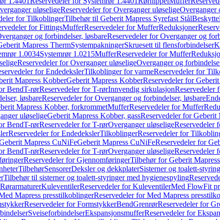
ør 1.4401
Reservedeler for Systemrør 1.4401
Rørnippel
Muffer
Reservede
verganger uløselige
Reservedeler for Overganger uløselige
Overganger o
eler for Tilkoblinger
Tilbehør til Geberit Mapress Syrefast Stål
Beskyttel
rvedeler for Fittings
Muffer
Reservedeler for Muffer
Reduksjoner
Reserv
verganger og forbindelser, løsbare
Reservedeler for Overganger og forb
 Geberit Mapress Therm
Systempakninger
Skruesett til flensforbindelser
K
emrør 1.0034
Systemrør 1.0215
Muffer
Reservedeler for Muffer
Reduksjo
selige
Reservedeler for Overganger uløselige
Overganger og forbindelser
servedeler for Endedeksler
Tilkoblinger for varme
Reservedeler for Tilk
berit Mapress Kobber
Geberit Mapress Kobber
Reservedeler for Geberi
for Bend
T-rør
Reservedeler for T-rør
Innvendig sirkulasjon
Reservedeler f
elser, løsbare
Reservedeler for Overganger og forbindelser, løsbare
Ende
eberit Mapress Kobber, forkrommet
Muffer
Reservedeler for Muffer
Redu
anger uløselige
Geberit Mapress Kobber, gass
Reservedeler for Geberit
for Bend
T-rør
Reservedeler for T-rør
Overganger uløselige
Reservedeler f
ler
Reservedeler for Endedeksler
Tilkoblinger
Reservedeler for Tilkoblin
Geberit Mapress CuNiFe
Geberit Mapress CuNiFe
Reservedeler for Ge
for Bend
T-rør
Reservedeler for T-rør
Overganger uløselige
Reservedeler f
øringer
Reservedeler for Gjennomføringer
Tilbehør for Geberit Mapre
nheter
Tilbehør
Sensorer
Deksler og dekkplater
Sisterner og toalett-styri
er
Tilbehør til sisterner og toalett-styringer med hygienespyling
Reservedel
Rørarmaturer
Kuleventiler
Reservedeler for Kuleventiler
Med FlowFit pr
Med Mapress presstilkoblinger
Reservedeler for Med Mapress presstilko
stykker
Reservedeler for Formstykker
Bend
Grenrør
Reservedeler for Gr
bindelser
Sveiseforbindelser
Ekspansjonsmuffer
Reservedeler for Ekspa