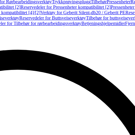
for Rørbearbeidingsverktøy
Trykkprøvingsplugg
Tilbehør
Pressenheter
Re
ibilitet [2]
Reservedeler for Pressenheter kompatibilitet [2]
Pressenheter
kompatibilitet [4]/[2]
Verktøy for Geberit Silent-db20 / Geberit PE
Reser
iseverktøy
Reservedeler for Buttsveiseverktøy
Tilbehør for buttsveiseve
ler for Tilbehør for rørbearbeidingsverktøy
Betjeningshjelpemidler
Fjern