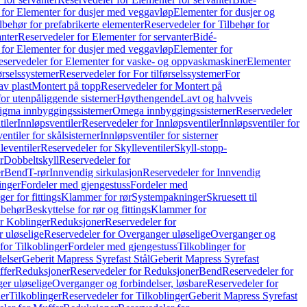
 for Elementer for dusjer med veggavløp
Elementer for dusjer og
lbehør for prefabrikerte elementer
Reservedeler for Tilbehør for
anter
Reservedeler for Elementer for servanter
Bidé-
 for Elementer for dusjer med veggavløp
Elementer for
eservedeler for Elementer for vaske- og oppvaskmaskiner
Elementer
førselssystemer
Reservedeler for For tilførselssystemer
For
av plast
Montert på topp
Reservedeler for Montert på
for utenpåliggende sisterner
Høythengende
Lavt og halvveis
Sigma innbyggingssisterner
Omega innbyggingssisterner
Reservedeler
tiler
Innløpsventiler
Reservedeler for Innløpsventiler
Innløpsventiler for
ntiler for skålsisterner
Innløpsventiler for sisterner
leventiler
Reservedeler for Skylleventiler
Skyll-stopp-
r
Dobbeltskyll
Reservedeler for
r
Bend
T-rør
Innvendig sirkulasjon
Reservedeler for Innvendig
inger
Fordeler med gjengestuss
Fordeler med
ger for fittings
Klammer for rør
Systempakninger
Skruesett til
lbehør
Beskyttelse for rør og fittings
Klammer for
or Koblinger
Reduksjoner
Reservedeler for
 uløselige
Reservedeler for Overganger uløselige
Overganger og
for Tilkoblinger
Fordeler med gjengestuss
Tilkoblinger for
delser
Geberit Mapress Syrefast Stål
Geberit Mapress Syrefast
ffer
Reduksjoner
Reservedeler for Reduksjoner
Bend
Reservedeler for
er uløselige
Overganger og forbindelser, løsbare
Reservedeler for
er
Tilkoblinger
Reservedeler for Tilkoblinger
Geberit Mapress Syrefast