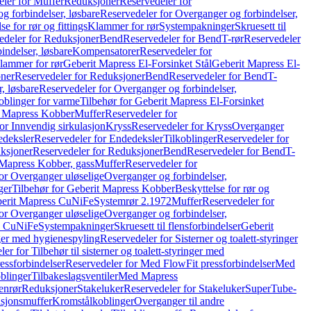
ler for Muffer
Reduksjoner
Reservedeler for
g forbindelser, løsbare
Reservedeler for Overganger og forbindelser,
se for rør og fittings
Klammer for rør
Systempakninger
Skruesett til
edeler for Reduksjoner
Bend
Reservedeler for Bend
T-rør
Reservedeler
indelser, løsbare
Kompensatorer
Reservedeler for
lammer for rør
Geberit Mapress El-Forsinket Stål
Geberit Mapress El-
ner
Reservedeler for Reduksjoner
Bend
Reservedeler for Bend
T-
, løsbare
Reservedeler for Overganger og forbindelser,
oblinger for varme
Tilbehør for Geberit Mapress El-Forsinket
t Mapress Kobber
Muffer
Reservedeler for
or Innvendig sirkulasjon
Kryss
Reservedeler for Kryss
Overganger
deksler
Reservedeler for Endedeksler
Tilkoblinger
Reservedeler for
ksjoner
Reservedeler for Reduksjoner
Bend
Reservedeler for Bend
T-
 Mapress Kobber, gass
Muffer
Reservedeler for
or Overganger uløselige
Overganger og forbindelser,
ger
Tilbehør for Geberit Mapress Kobber
Beskyttelse for rør og
berit Mapress CuNiFe
Systemrør 2.1972
Muffer
Reservedeler for
or Overganger uløselige
Overganger og forbindelser,
ss CuNiFe
Systempakninger
Skruesett til flensforbindelser
Geberit
nger med hygienespyling
Reservedeler for Sisterner og toalett-styringer
er for Tilbehør til sisterner og toalett-styringer med
essforbindelser
Reservedeler for Med FlowFit pressforbindelser
Med
blinger
Tilbakeslagsventiler
Med Mapress
enrør
Reduksjoner
Stakeluker
Reservedeler for Stakeluker
SuperTube-
nsjonsmuffer
Kromstålkoblinger
Overganger til andre