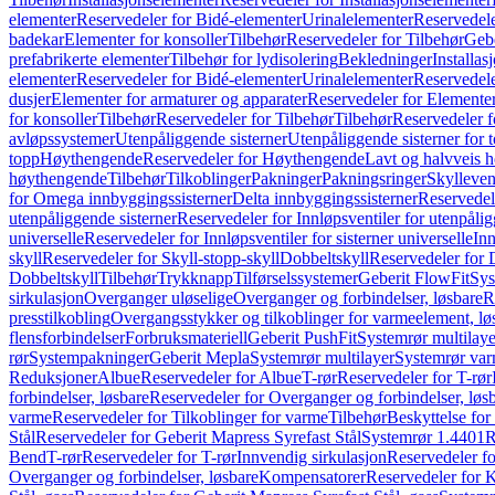
elementer
Reservedeler for Bidé-elementer
Urinalelementer
Reservedele
badekar
Elementer for konsoller
Tilbehør
Reservedeler for Tilbehør
Gebe
prefabrikerte elementer
Tilbehør for lydisolering
Bekledninger
Installas
elementer
Reservedeler for Bidé-elementer
Urinalelementer
Reservedele
dusjer
Elementer for armaturer og apparater
Reservedeler for Elementer
for konsoller
Tilbehør
Reservedeler for Tilbehør
Tilbehør
Reservedeler f
avløpssystemer
Utenpåliggende sisterner
Utenpåliggende sisterner for to
topp
Høythengende
Reservedeler for Høythengende
Lavt og halvveis 
høythengende
Tilbehør
Tilkoblinger
Pakninger
Pakningsringer
Skylleven
for Omega innbyggingssisterner
Delta innbyggingssisterner
Reservedel
utenpåliggende sisterner
Reservedeler for Innløpsventiler for utenpålig
universelle
Reservedeler for Innløpsventiler for sisterner universelle
Inn
skyll
Reservedeler for Skyll-stopp-skyll
Dobbeltskyll
Reservedeler for 
Dobbeltskyll
Tilbehør
Trykknapp
Tilførselssystemer
Geberit FlowFit
Sys
sirkulasjon
Overganger uløselige
Overganger og forbindelser, løsbare
R
presstilkobling
Overgangsstykker og tilkoblinger for varmeelement, lø
flensforbindelser
Forbruksmateriell
Geberit PushFit
Systemrør multilaye
rør
Systempakninger
Geberit Mepla
Systemrør multilayer
Systemrør var
Reduksjoner
Albue
Reservedeler for Albue
T-rør
Reservedeler for T-rør
forbindelser, løsbare
Reservedeler for Overganger og forbindelser, løs
varme
Reservedeler for Tilkoblinger for varme
Tilbehør
Beskyttelse for 
Stål
Reservedeler for Geberit Mapress Syrefast Stål
Systemrør 1.4401
R
Bend
T-rør
Reservedeler for T-rør
Innvendig sirkulasjon
Reservedeler fo
Overganger og forbindelser, løsbare
Kompensatorer
Reservedeler for 