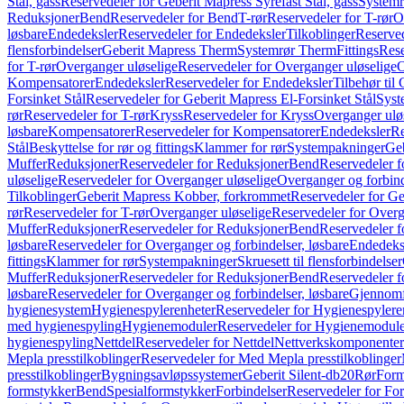
Stål, gass
Reservedeler for Geberit Mapress Syrefast Stål, gass
Systemr
Reduksjoner
Bend
Reservedeler for Bend
T-rør
Reservedeler for T-rør
O
løsbare
Endedeksler
Reservedeler for Endedeksler
Tilkoblinger
Reserved
flensforbindelser
Geberit Mapress Therm
Systemrør Therm
Fittings
Rese
for T-rør
Overganger uløselige
Reservedeler for Overganger uløselige
O
Kompensatorer
Endedeksler
Reservedeler for Endedeksler
Tilbehør til
Forsinket Stål
Reservedeler for Geberit Mapress El-Forsinket Stål
Syst
rør
Reservedeler for T-rør
Kryss
Reservedeler for Kryss
Overganger ulø
løsbare
Kompensatorer
Reservedeler for Kompensatorer
Endedeksler
Re
Stål
Beskyttelse for rør og fittings
Klammer for rør
Systempakninger
Ge
Muffer
Reduksjoner
Reservedeler for Reduksjoner
Bend
Reservedeler 
uløselige
Reservedeler for Overganger uløselige
Overganger og forbind
Tilkoblinger
Geberit Mapress Kobber, forkrommet
Reservedeler for G
rør
Reservedeler for T-rør
Overganger uløselige
Reservedeler for Overg
Muffer
Reduksjoner
Reservedeler for Reduksjoner
Bend
Reservedeler 
løsbare
Reservedeler for Overganger og forbindelser, løsbare
Endedeks
fittings
Klammer for rør
Systempakninger
Skruesett til flensforbindelser
Muffer
Reduksjoner
Reservedeler for Reduksjoner
Bend
Reservedeler 
løsbare
Reservedeler for Overganger og forbindelser, løsbare
Gjennomf
hygienesystem
Hygienespylerenheter
Reservedeler for Hygienespylere
med hygienespyling
Hygienemoduler
Reservedeler for Hygienemodul
hygienespyling
Nettdel
Reservedeler for Nettdel
Nettverkskomponenter
Mepla presstilkoblinger
Reservedeler for Med Mepla presstilkoblinger
presstilkoblinger
Bygningsavløpssystemer
Geberit Silent-db20
Rør
Form
formstykker
Bend
Spesialformstykker
Forbindelser
Reservedeler for For