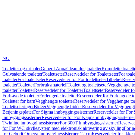
NO
Toaletter og urinaler
Geberit AquaClean dusjtoaletter
Komplette toalett
Gulvstående toaletter
Toalettseter
Reservedeler for Toalettseter
For toale
toaletter
For toalettseter
Reservedeler for For toalettseter
Tilbehør
Reserv
toaletter
Toaletter
Forbruksmateriell
Toalett og toalettseter
Vegghengte to
toaletter
Toaletter
Reservedeler for Toaletter
Toalettseter
Reservedeler for
Forhøyede toaletter
Forlengede toaletter
Reservedeler for Forlengede to
Toaletter for barn
Vegghengte toaletter
Reservedeler for Vegghengte toa
Toalettseteringer
Bidéer
Vegghengte bidéer
Reservedeler for Vegghengt
Betjeningsplater
For Sigma innbyggingssisterner
Reservedeler for For 
innbyggingssisterner
Reservedeler for For Kappa innbyggingssisterner
Twinline innbyggingssisterner
For 300T innbyggingssisterner
Reserved
for For WC-skyllesystem med elektronisk aktivering av skylling
For n
for Geberit Omega innbyggingssisterner 12 cm
Reservedeler for Ikke