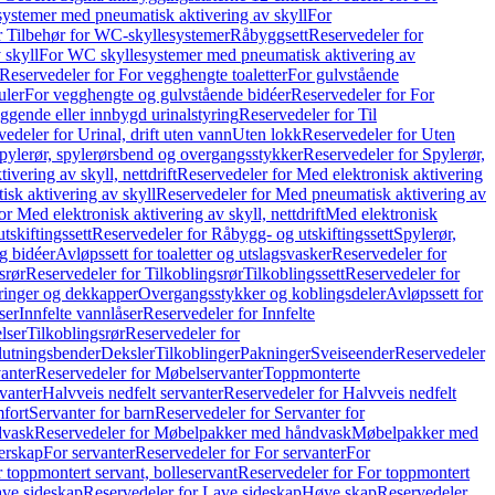
ystemer med pneumatisk aktivering av skyll
For
r Tilbehør for WC-skyllesystemer
Råbyggsett
Reservedeler for
 skyll
For WC skyllesystemer med pneumatisk aktivering av
Reservedeler for For vegghengte toaletter
For gulvstående
uler
For vegghengte og gulvstående bidéer
Reservedeler for For
iggende eller innbygd urinalstyring
Reservedeler for Til
edeler for Urinal, drift uten vann
Uten lokk
Reservedeler for Uten
pylerør, spylerørsbend og overgangsstykker
Reservedeler for Spylerør,
ivering av skyll, nettdrift
Reservedeler for Med elektronisk aktivering
sk aktivering av skyll
Reservedeler for Med pneumatisk aktivering av
r Med elektronisk aktivering av skyll, nettdrift
Med elektronisk
tskiftingssett
Reservedeler for Råbygg- og utskiftingssett
Spylerør,
og bidéer
Avløpssett for toaletter og utslagsvasker
Reservedeler for
srør
Reservedeler for Tilkoblingsrør
Tilkoblingssett
Reservedeler for
ringer og dekkapper
Overgangsstykker og koblingsdeler
Avløpssett for
ser
Innfelte vannlåser
Reservedeler for Innfelte
lser
Tilkoblingsrør
Reservedeler for
slutningsbender
Deksler
Tilkoblinger
Pakninger
Sveiseender
Reservedeler
anter
Reservedeler for Møbelservanter
Toppmonterte
vanter
Halvveis nedfelt servanter
Reservedeler for Halvveis nedfelt
fort
Servanter for barn
Reservedeler for Servanter for
dvask
Reservedeler for Møbelpakker med håndvask
Møbelpakker med
erskap
For servanter
Reservedeler for For servanter
For
 toppmontert servant, bolleservant
Reservedeler for For toppmontert
ve sideskap
Reservedeler for Lave sideskap
Høye skap
Reservedeler