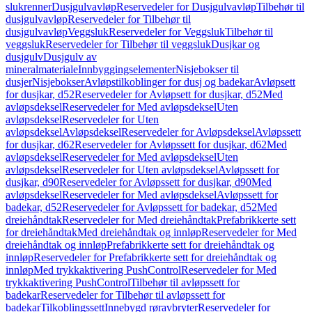
slukrenner
Dusjgulvavløp
Reservedeler for Dusjgulvavløp
Tilbehør til
dusjgulvavløp
Reservedeler for Tilbehør til
dusjgulvavløp
Veggsluk
Reservedeler for Veggsluk
Tilbehør til
veggsluk
Reservedeler for Tilbehør til veggsluk
Dusjkar og
dusjgulv
Dusjgulv av
mineralmateriale
Innbyggingselementer
Nisjebokser til
dusjer
Nisjebokser
Avløpstilkoblinger for dusj og badekar
Avløpsett
for dusjkar, d52
Reservedeler for Avløpsett for dusjkar, d52
Med
avløpsdeksel
Reservedeler for Med avløpsdeksel
Uten
avløpsdeksel
Reservedeler for Uten
avløpsdeksel
Avløpsdeksel
Reservedeler for Avløpsdeksel
Avløpssett
for dusjkar, d62
Reservedeler for Avløpssett for dusjkar, d62
Med
avløpsdeksel
Reservedeler for Med avløpsdeksel
Uten
avløpsdeksel
Reservedeler for Uten avløpsdeksel
Avløpssett for
dusjkar, d90
Reservedeler for Avløpssett for dusjkar, d90
Med
avløpsdeksel
Reservedeler for Med avløpsdeksel
Avløpssett for
badekar, d52
Reservedeler for Avløpssett for badekar, d52
Med
dreiehåndtak
Reservedeler for Med dreiehåndtak
Prefabrikkerte sett
for dreiehåndtak
Med dreiehåndtak og innløp
Reservedeler for Med
dreiehåndtak og innløp
Prefabrikkerte sett for dreiehåndtak og
innløp
Reservedeler for Prefabrikkerte sett for dreiehåndtak og
innløp
Med trykkaktivering PushControl
Reservedeler for Med
trykkaktivering PushControl
Tilbehør til avløpssett for
badekar
Reservedeler for Tilbehør til avløpssett for
badekar
Tilkoblingssett
Innebygd røravbryter
Reservedeler for