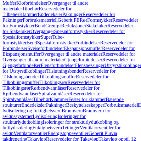
Muffer
Kloforbindelser
Overganger til andre
materialer
Tilbehør
Reservedeler for
Tilbehør
Klammer
Endedeksler
Pakninger
Reservedeler for
Pakninger
Forbruksmateriell
Geberit PE
Rør
Formstykker
Reservedeler
for Formstykker
Bend
Grenrør
Reduksjoner
Stakeluker
Reservedeler
for Stakeluker
Overganger
Spesialformstykker
Reservedeler for
Spesialformstykker
SuperTube-
formstykker
Bend
Spesialformstykker
Forbindelser
Reservedeler for
Forbindelser
Sveiseforbindelser
Ekspansjonsmuffer
Reservedeler for
Ekspansjonsmuffer
Overganger til andre materialer
Reservedeler for
Overganger til andre materialer
Gjengeforbindelser
Reservedeler for
Gjengeforbindelser
Flensforbindelser
Flensbøssinger
Utstyrstilkoblinge
for Utstyrstilkoblinger
Tilslutningsbender
Reservedeler for
Tilslutningsbender
Tilkobliingsmuffer
Reservedeler for
Tilkobliingsmuffer
Tilkoblingsrør
Reservedeler for
Tilkoblingsrør
Rørbendvannlåser
Reservedeler for
Rørbendvannlåser
Spiralvannlåser
Reservedeler for
Spiralvannlåser
Tilbehør
Klammer
Fester for klammer
Bærende
strukturer
Endedeksler
Pakninger
Beskyttelseskapper
Forbruksmateriell
lydisolering og fuktighetsvern
Brannvern
Brannvern for
avløpssystemer
Lydisolering
Isoleringer for
strukturlydutkobling
Isoleringer for strukturlydutkobling og
luftlydisolering
Fuktighetsvern
Tettinger
Ventilatorventiler for
avløp
Ventilatorventiler
Energistoppeventiler
Geberit Pluvia
takdrenering
Takavløp
Reservedeler for Takavløp
Takavløp opptil 12