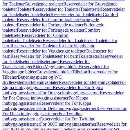
for Toaletter
Gulvstående toaletter
Reservedeler for Gulvstående
toaletter
Toaletter
Reservedeler for Toaletter
Toalettseter
Reservedeler
for Toalettseter
Toalettseter
Reservedeler for Toalettseter
Comfort
toaletter
Reservedeler for Comfort toaletter
Forhøyede
toaletter
Reservedeler for Forhøyede toaletter
Forlengede
toaletter
Reservedeler for Forlengede toaletter
Comfort
toalettseter
Reservedeler for Comfort
toalettseter
Toalettseter
Reservedeler for Toalettseter
Toaletter for
barn
Reservedeler for Toaletter for barn
Vegghengte
toaletter
Reservedeler for Vegghengte toaletter
Toalettseter for
barn
Reservedeler for Toalettseter for barn
Toalettseter
Reservedeler
for Toalettseter
Toalettseteringer
Reservedeler for
Toalettseteringer
Bidéer
Vegghengte bidéer
Reservedeler for
Vegghengte bidéer
Gulvstående bidéer
Tilbehør
Reservedeler for
Tilbehør
Betjeningsplater og WC
skyllesystemer
Betjeningsplater
Reservedeler for Betjeningsplater
For
Sigma innbyggingssisterner
Reservedeler for For Sigma
innbyggingssisterner
For Omega innbyggingssisterner
Reservedeler
for For Omega innbyggingssisterner
For Kappa
innbyggingssisterner
Reservedeler for For Kappa
innbyggingssisterner
For Delta innbyggingssisterner
Reservedeler for
For Delta innbyggingssisterner
For Twinline
innbyggingssisterner
Reservedeler for For Twinline
innbyggingssisterner
For 300T innbyggingssisterner
Reservedeler for
For 300T innbyggingssisterner
Tilbehør
Forbruksmateriell
For WC-