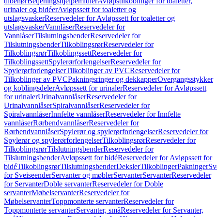
tilbehør
Betjeningshjelpemidler
Avløpstilkoblinger for toaletter,
urinaler og bidéer
Avløpssett for toaletter og
utslagsvasker
Reservedeler for Avløpssett for toaletter og
utslagsvasker
Vannlåser
Reservedeler for
Vannlåser
Tilslutningsbender
Reservedeler for
Tilslutningsbender
Tilkoblingsrør
Reservedeler for
Tilkoblingsrør
Tilkoblingssett
Reservedeler for
Tilkoblingssett
Spylerørforlengelser
Reservedeler for
Spylerørforlengelser
Tilkoblinger av PVC
Reservedeler for
Tilkoblinger av PVC
Pakningsringer og dekkapper
Overgangsstykker
og koblingsdeler
Avløpssett for urinaler
Reservedeler for Avløpssett
for urinaler
Urinalvannlåser
Reservedeler for
Urinalvannlåser
Spiralvannlåser
Reservedeler for
Spiralvannlåser
Innfelte vannlåser
Reservedeler for Innfelte
vannlåser
Rørbendvannlåser
Reservedeler for
Rørbendvannlåser
Spylerør og spylerørforlengelser
Reservedeler for
Spylerør og spylerørforlengelser
Tilkoblingsrør
Reservedeler for
Tilkoblingsrør
Tilslutningsbender
Reservedeler for
Tilslutningsbender
Avløpssett for bidé
Reservedeler for Avløpssett for
bidé
Tilkoblingsrør
Tilslutningsbender
Deksler
Tilkoblinger
Pakninger
Sv
for Sveiseender
Servanter og møbler
Servanter
Servanter
Reservedeler
for Servanter
Doble servanter
Reservedeler for Doble
servanter
Møbelservanter
Reservedeler for
Møbelservanter
Toppmonterte servanter
Reservedeler for
Toppmonterte servanter
Servanter, små
Reservedeler for Servanter,