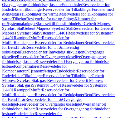
Overganger og forbindelser, løsbare
Endedeksler
Reservedeler for
Endedeksler
Tilkoblinger
Reservedeler for Tilkoblinger
Fordeler med
gjengestuss
Tilkoblinger for varme
Reservedeler for Tilkoblinger for
varme
Tilbehør
Beskyttelse for rør og fittings
Klammer for
rør
Systempakninger
Skruesett til flensforbindelser
Geberit Mapress
Syrefast Stål
Geberit Mapress Syrefast Stål
Reservedeler for Geberit
Mapress Syrefast Stål
Systemrør 1.4401
Reservedeler for Systemrør
1.4401
Rørnippel
Muffer
Reservedeler for
Muffer
Reduksjoner
Reservedeler for Reduksjoner
Bend
Reservedeler
for Bend
T-rør
Reservedeler for T-rør
Innvendig
sirkulasjon
Reservedeler for Innvendig sirkulasjon
Overganger
uløselige
Reservedeler for Overganger uløselige
Overganger og
forbindelser, løsbare
Reservedeler for Overganger og forbindelser,
løsbare
Kompensatorer
Reservedeler for
Kompensatorer
Gjennomføringer
Endedeksler
Reservedeler for
Endedeksler
Tilkoblinger
Reservedeler for Tilkoblinger
Geberit
Mapress Syrefast Stål, gass
Reservedeler for Geberit Mapress
Syrefast Stål, gass
Systemrør 1.4401
Reservedeler for Systemrør
1.4401
Rørnippel
Muffer
Reservedeler for
Muffer
Reduksjoner
Reservedeler for Reduksjoner
Bend
Reservedeler
for Bend
T-rør
Reservedeler for T-rør
Overganger
uløselige
Reservedeler for Overganger uløselige
Overganger og
forbindelser, løsbare
Reservedeler for Overganger og forbindelser,
løsbare
Endedeksler
Reservedeler for