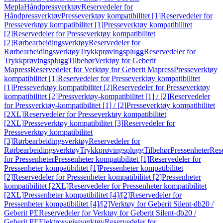
Mepla
Håndpressverktøy
Reservedeler for
Håndpressverktøy
Presseverktøy kompatibilitet [1]
Reservedeler for
Presseverktøy kompatibilitet [1]
Presseverktøy kompatibilitet
[2]
Reservedeler for Presseverktøy kompatibilitet
[2]
Rørbearbeidingsverktøy
Reservedeler for
Rørbearbeidingsverktøy
Trykkprøvingsplugg
Reservedeler for
Trykkprøvingsplugg
Tilbehør
Verktøy for Geberit
Mapress
Reservedeler for Verktøy for Geberit Mapress
Presseverktøy
kompatibilitet [1]
Reservedeler for Presseverktøy kompatibilitet
[1]
Presseverktøy kompatibilitet [2]
Reservedeler for Presseverktøy
kompatibilitet [2]
Pressverktøy-kompatibilitet [1] / [2]
Reservedeler
for Pressverktøy-kompatibilitet [1] / [2]
Presseverktøy kompatibilitet
[2XL]
Reservedeler for Presseverktøy kompatibilitet
[2XL]
Presseverktøy kompatibilitet [3]
Reservedeler for
Presseverktøy kompatibilitet
[3]
Rørbearbeidingsverktøy
Reservedeler for
Rørbearbeidingsverktøy
Trykkprøvingsplugg
Tilbehør
Pressenheter
Res
for Pressenheter
Pressenheter kompatibilitet [1]
Reservedeler for
Pressenheter kompatibilitet [1]
Pressenheter kompatibilitet
[2]
Reservedeler for Pressenheter kompatibilitet [2]
Pressenheter
kompatibilitet [2XL]
Reservedeler for Pressenheter kompatibilitet
[2XL]
Pressenheter kompatibilitet [4]/[2]
Reservedeler for
Pressenheter kompatibilitet [4]/[2]
Verktøy for Geberit Silent-db20 /
Geberit PE
Reservedeler for Verktøy for Geberit Silent-db20 /
Geberit PE
Elektrosveiseverktøy
Reservedeler for