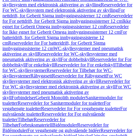
skyllesystem med elektronisk aktivering av skylling
Reservedeler for
For WC-skyllesystem med elektronisk aktivering av skylling
For
nettdrift, for Geberit Sigma innbyggingssisterner 12 cm
Reservedeler
for For nettdrift, for Geberit Sigma innbyggingssisterner 12 cm
Ikke
egnet for Geberit Omega innbyggingssisterner 12 cm
Reservedeler
for Ikke egnet for Geberit Omega innbyggingssisterner 12 cm
For
batteridrift, for Geberit Sigma innbyggingssisterne 12
cm
Reservedeler for For batteridrift, for Geberit Sigma
innbyggingssisterne 12 cm
WC-skyllesystemer med pneumatisk
aktivering av skyll
Reservedeler for WC-skyllesystemer med
pneumatisk aktivering av skyll
For dobbeltskyll
Reservedeler for For
dobbeltskyll
For enkeltskyll
Reservedeler for For enkeltskyll
Tilbehør
for WC-skyllesystemer
Reservedeler for Tilbehør for WC-
skyllesystemer
Råbyggsett
Reservedeler for Råbyggsett
For WC
skyllesystemer med elektronisk aktivering av skyll
Reservedeler for
For WC skyllesystemer med elektronisk aktivering av skyll
For WC
skyllesystemer med pneumatisk aktivering av
skyll
Forbindelser
Geberit Monolith moduler
Sanitærmoduler for
toaletter
Reservedeler for Sanitærmoduler for toaletter
For
vegghengte toaletter
Reservedeler for For vegghengte toaletter
For
gulvstående toaletter
Reservedeler for For gulvstående
toaletter
Tilbehør
Reservedeler for
Tilbehør
Forbruksmateriell
Bidémoduler
Reservedeler for
Bidémoduler
For vegghengte og gulvstående bidéer
Reservedeler for
For vegghengte og gulvstående bidéer
Urinaler
Urinaler, spyledrift,