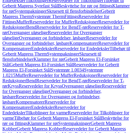
Endedeksler
Tilkoblinger
Reservedeler for Tilkoblinger
Tilbehør til
Geberit Mapress Syrefast Stål
Beskyttelse for rør og fittings
Klammer
for rør
Systempakninger
Skruesett til flensforbindelser
Geberit
Mapress Therm
Systemrør Therm
Fittings
Reservedeler for
Fittings
Muffer
Reservedeler for Muffer
Reduksjoner
Reservedeler for
Reduksjoner
Bend
Reservedeler for Bend
T-rør
Reservedeler for T-
rør
Overganger uløselige
Reservedeler for Overganger
uløselige
Overganger og forbindelser, løsbare
Reservedeler for
Overganger og forbindelser, løsbare
Kompensatorer
Reservedeler for
Kompensatorer
Endedeksler
Reservedeler for Endedeksler
Tilbehør til
Geberit Mapress Therm
Systempakninger
Skruesett til
flensforbindelser
Klammer for rør
Geberit Mapress El-Forsinket
Stål
Geberit Mapress El-Forsinket Stål
Reservedeler for Geberit
Mapress El-Forsinket Stål
Systemrør 1.0034
Systemrør
1.0215
Muffer
Reservedeler for Muffer
Reduksjoner
Reservedeler for
Reduksjoner
Bend
Reservedeler for Bend
T-rør
Reservedeler for T-
rør
Kryss
Reservedeler for Kryss
Overganger uløselige
Reservedeler
for Overganger uløselige
Overganger og forbindelser,
løsbare
Reservedeler for Overganger og forbindelser,
løsbare
Kompensatorer
Reservedeler for
Kompensatorer
Endedeksler
Reservedeler for
Endedeksler
Tilkoblinger for varme
Reservedeler for Tilkoblinger for
varme
Tilbehør for Geberit Mapress El-Forsinket Stål
Beskyttelse for
rør og fittings
Klammer for rør
Systempakninger
Geberit Mapress
Kobber
Geberit Mapress Kobber
Reservedeler for Geberit Mapress