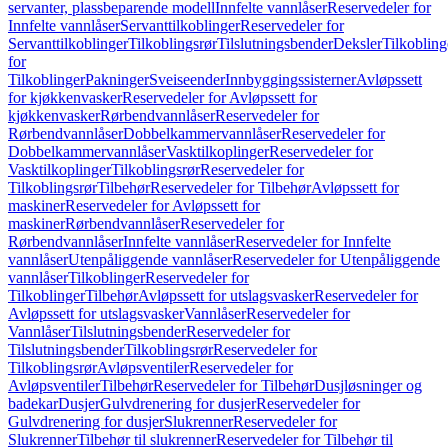
servanter, plassbeparende modell
Innfelte vannlåser
Reservedeler for
Innfelte vannlåser
Servanttilkoblinger
Reservedeler for
Servanttilkoblinger
Tilkoblingsrør
Tilslutningsbender
Deksler
Tilkobling
for
Tilkoblinger
Pakninger
Sveiseender
Innbyggingssisterner
Avløpssett
for kjøkkenvasker
Reservedeler for Avløpssett for
kjøkkenvasker
Rørbendvannlåser
Reservedeler for
Rørbendvannlåser
Dobbelkammervannlåser
Reservedeler for
Dobbelkammervannlåser
Vasktilkoplinger
Reservedeler for
Vasktilkoplinger
Tilkoblingsrør
Reservedeler for
Tilkoblingsrør
Tilbehør
Reservedeler for Tilbehør
Avløpssett for
maskiner
Reservedeler for Avløpssett for
maskiner
Rørbendvannlåser
Reservedeler for
Rørbendvannlåser
Innfelte vannlåser
Reservedeler for Innfelte
vannlåser
Utenpåliggende vannlåser
Reservedeler for Utenpåliggende
vannlåser
Tilkoblinger
Reservedeler for
Tilkoblinger
Tilbehør
Avløpssett for utslagsvasker
Reservedeler for
Avløpssett for utslagsvasker
Vannlåser
Reservedeler for
Vannlåser
Tilslutningsbender
Reservedeler for
Tilslutningsbender
Tilkoblingsrør
Reservedeler for
Tilkoblingsrør
Avløpsventiler
Reservedeler for
Avløpsventiler
Tilbehør
Reservedeler for Tilbehør
Dusjløsninger og
badekar
Dusjer
Gulvdrenering for dusjer
Reservedeler for
Gulvdrenering for dusjer
Slukrenner
Reservedeler for
Slukrenner
Tilbehør til slukrenner
Reservedeler for Tilbehør til