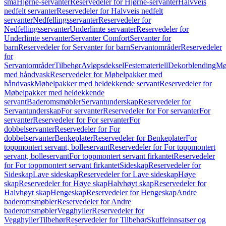
små
Hjørne-servanter
Reservedeler for Hjørne-servanter
Halvveis
nedfelt servanter
Reservedeler for Halvveis nedfelt
servanter
Nedfellingsservanter
Reservedeler for
Nedfellingsservanter
Underlimte servanter
Reservedeler for
Underlimte servanter
Servanter Comfort
Servanter for
barn
Reservedeler for Servanter for barn
Servantområder
Reservedeler
for
Servantområder
Tilbehør
Avløpsdeksel
Festemateriell
Dekorblending
Mø
med håndvask
Reservedeler for Møbelpakker med
håndvask
Møbelpakker med heldekkende servant
Reservedeler for
Møbelpakker med heldekkende
servant
Baderomsmøbler
Servantunderskap
Reservedeler for
Servantunderskap
For servanter
Reservedeler for For servanter
For
servanter
Reservedeler for For servanter
For
dobbelservanter
Reservedeler for For
dobbelservanter
Benkeplater
Reservedeler for Benkeplater
For
toppmontert servant, bolleservant
Reservedeler for For toppmontert
servant, bolleservant
For toppmontert servant firkantet
Reservedeler
for For toppmontert servant firkantet
Sideskap
Reservedeler for
Sideskap
Lave sideskap
Reservedeler for Lave sideskap
Høye
skap
Reservedeler for Høye skap
Halvhøyt skap
Reservedeler for
Halvhøyt skap
Hengeskap
Reservedeler for Hengeskap
Andre
baderomsmøbler
Reservedeler for Andre
baderomsmøbler
Vegghyller
Reservedeler for
Vegghyller
Tilbehør
Reservedeler for Tilbehør
Skuffeinnsatser og