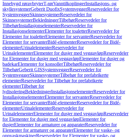
Innebygd røravbryter
T-rør
Vanntilkoplinger
Installasjons- og
skyllesystemer
Geberit Duofix
Systemvegger
Reservedeler for
Systemvegger
Skinnesystemer
Reservedeler for
Skinnesystemer
Bekledninger
Tilbehør
Reservedeler for
Tilbehør
Installasjonselementer
Reservedeler for
Installasjonselementer
Elementer for toaletter
Reservedeler for
Elementer for toaletter
Elementer for servanter
Reservedeler for
Elementer for servanter
Bidé-elementer
Reservedeler for Bidé-
elementer
Urinalelementer
Reservedeler for
Urinalelementer
Elementer for dusjer med veggavløp
Reservedeler
for Elementer for dusjer med veggavløp
Elementer for dusjer og
badekar
Elementer for konsoller
Tilbehør
Reservedeler for
Tilbehør
Geberit GIS
Systemvegger
Reservedeler for
Systemvegger
Skinnesystemer
Tilbehør for prefabrikerte
elementer
Reservedeler for Tilbehør for prefabrikerte
elementer
Tilbehør for
lydisolering
Bekledninger
Installasjonselementer
Reservedeler for
Installasjonselementer
Elementer for servanter
Reservedeler for
Elementer for servanter
Bidé-elementer
Reservedeler for Bidé-
elementer
Urinalelementer
Reservedeler for
Urinalelementer
Elementer for dusjer med veggavløp
Reservedeler
for Elementer for dusjer med veggavløp
Elementer for
dusjer
Elementer for armaturer og apparater
Reservedeler for
Elementer for armaturer og apparater
Elementer for vaske- og
oppvaskmaskiner
Reservedeler for Elementer for vaske- og