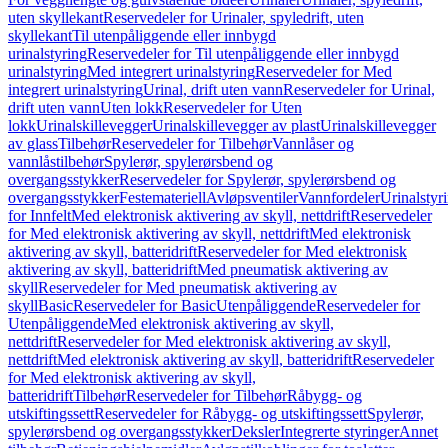
uten skyllekant
Reservedeler for Urinaler, spyledrift, uten
skyllekant
Til utenpåliggende eller innbygd
urinalstyring
Reservedeler for Til utenpåliggende eller innbygd
urinalstyring
Med integrert urinalstyring
Reservedeler for Med
integrert urinalstyring
Urinal, drift uten vann
Reservedeler for Urinal,
drift uten vann
Uten lokk
Reservedeler for Uten
lokk
Urinalskillevegger
Urinalskillevegger av plast
Urinalskillevegger
av glass
Tilbehør
Reservedeler for Tilbehør
Vannlåser og
vannlåstilbehør
Spylerør, spylerørsbend og
overgangsstykker
Reservedeler for Spylerør, spylerørsbend og
overgangsstykker
Festemateriell
Avløpsventiler
Vannfordeler
Urinalstyr
for Innfelt
Med elektronisk aktivering av skyll, nettdrift
Reservedeler
for Med elektronisk aktivering av skyll, nettdrift
Med elektronisk
aktivering av skyll, batteridrift
Reservedeler for Med elektronisk
aktivering av skyll, batteridrift
Med pneumatisk aktivering av
skyll
Reservedeler for Med pneumatisk aktivering av
skyll
Basic
Reservedeler for Basic
Utenpåliggende
Reservedeler for
Utenpåliggende
Med elektronisk aktivering av skyll,
nettdrift
Reservedeler for Med elektronisk aktivering av skyll,
nettdrift
Med elektronisk aktivering av skyll, batteridrift
Reservedeler
for Med elektronisk aktivering av skyll,
batteridrift
Tilbehør
Reservedeler for Tilbehør
Råbygg- og
utskiftingssett
Reservedeler for Råbygg- og utskiftingssett
Spylerør,
spylerørsbend og overgangsstykker
Deksler
Integrerte styringer
Annet