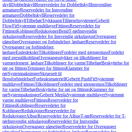
skyll
Dobbeltskyll
Reservedeler for Dobbeltskyll
Innvendige
armaturer
Reservedeler for Innvendige
armaturer
Dobbeltskyll
Reservedeler for
Dobbeltskyll
Tilbehør
Trykknapp
Tilførselssystemer
Geberit
FlowFit
Systemrør multilayer
Fittings
Reservedeler for
Fittings
Koblinger
Reduksjoner
Bend
T-rør
Innvendig
sirkulasjon
Reservedeler for Innvendig sirkulasjon
Overganger
uløselige
Overganger og forbindelser, løsbare
Reservedeler for
Overganger og forbindelser,
løsbare
Endedeksler
Tilkoblinger
Fordeler med gjengestuss
Fordeler
med presstilkobling
Overgangsstykker og tilkoblinger for
varmeelement, løsbare
Tilkoblinger for varme
Tilbehør
Beskyttelse for
rør og fittings
Tetninger for fittings
Klammer for
rør
Systempakninger
Skruesett til
flensforbindelser
Forbruksmateriell
Geberit PushFit
Systemrør
multilayer
Fittings
Tilkoblinger
Fordeler med gjengestuss
Tilkoblinger
for varme
Tilbehør
Beskyttelse for rør og fittings
Klammer for
rør
Systempakninger
Geberit Mepla
Systemrør multilayer
Systemrør
varme multilayer
Fittings
Reservedeler for
Fittings
Koblinger
Reservedeler for
Koblinger
Reduksjoner
Reservedeler for
Reduksjoner
Albue
Reservedeler for Albue
T-rør
Reservedeler for T-
rør
Innvendig sirkulasjon
Reservedeler for Innvendig
sirkulasjon
Overganger uløselige
Reservedeler for Overganger
uløselige
Overganger og forbindelser, løsbare
Reservedeler for