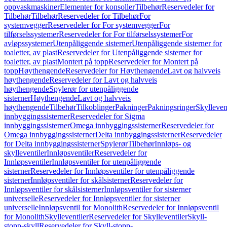
oppvaskmaskiner
Elementer for konsoller
Tilbehør
Reservedeler for
Tilbehør
Tilbehør
Reservedeler for Tilbehør
For
systemvegger
Reservedeler for For systemvegger
For
tilførselssystemer
Reservedeler for For tilførselssystemer
For
avløpssystemer
Utenpåliggende sisterner
Utenpåliggende sisterner for
toaletter, av plast
Reservedeler for Utenpåliggende sisterner for
toaletter, av plast
Montert på topp
Reservedeler for Montert på
topp
Høythengende
Reservedeler for Høythengende
Lavt og halvveis
høythengende
Reservedeler for Lavt og halvveis
høythengende
Spylerør for utenpåliggende
sisterner
Høythengende
Lavt og halvveis
høythengende
Tilbehør
Tilkoblinger
Pakninger
Pakningsringer
Skylleven
innbyggingssisterner
Reservedeler for Sigma
innbyggingssisterner
Omega innbyggingssisterner
Reservedeler for
Omega innbyggingssisterner
Delta innbyggingssisterner
Reservedeler
for Delta innbyggingssisterner
Spylerør
Tilbehør
Innløps- og
skylleventiler
Innløpsventiler
Reservedeler for
Innløpsventiler
Innløpsventiler for utenpåliggende
sisterner
Reservedeler for Innløpsventiler for utenpåliggende
sisterner
Innløpsventiler for skålsisterner
Reservedeler for
Innløpsventiler for skålsisterner
Innløpsventiler for sisterner
universelle
Reservedeler for Innløpsventiler for sisterner
universelle
Innløpsventil for Monolith
Reservedeler for Innløpsventil
for Monolith
Skylleventiler
Reservedeler for Skylleventiler
Skyll-
stopp-skyll
Reservedeler for Skyll-stopp-