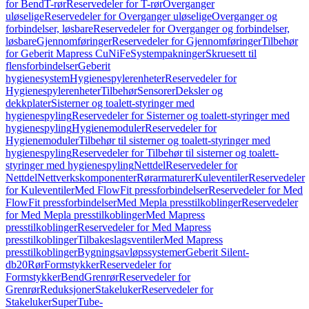
for Bend
T-rør
Reservedeler for T-rør
Overganger
uløselige
Reservedeler for Overganger uløselige
Overganger og
forbindelser, løsbare
Reservedeler for Overganger og forbindelser,
løsbare
Gjennomføringer
Reservedeler for Gjennomføringer
Tilbehør
for Geberit Mapress CuNiFe
Systempakninger
Skruesett til
flensforbindelser
Geberit
hygienesystem
Hygienespylerenheter
Reservedeler for
Hygienespylerenheter
Tilbehør
Sensorer
Deksler og
dekkplater
Sisterner og toalett-styringer med
hygienespyling
Reservedeler for Sisterner og toalett-styringer med
hygienespyling
Hygienemoduler
Reservedeler for
Hygienemoduler
Tilbehør til sisterner og toalett-styringer med
hygienespyling
Reservedeler for Tilbehør til sisterner og toalett-
styringer med hygienespyling
Nettdel
Reservedeler for
Nettdel
Nettverkskomponenter
Rørarmaturer
Kuleventiler
Reservedeler
for Kuleventiler
Med FlowFit pressforbindelser
Reservedeler for Med
FlowFit pressforbindelser
Med Mepla presstilkoblinger
Reservedeler
for Med Mepla presstilkoblinger
Med Mapress
presstilkoblinger
Reservedeler for Med Mapress
presstilkoblinger
Tilbakeslagsventiler
Med Mapress
presstilkoblinger
Bygningsavløpssystemer
Geberit Silent-
db20
Rør
Formstykker
Reservedeler for
Formstykker
Bend
Grenrør
Reservedeler for
Grenrør
Reduksjoner
Stakeluker
Reservedeler for
Stakeluker
SuperTube-