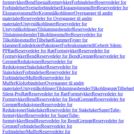
formstykker
Bend
Spesialformstykker
Forbindelser
Reservedeler for
Forbindelser
Sveiseforbindelser
Ekspansjonsmuffer
Reservedeler for
Ekspansjonsmuffer
Kromstålkoblinger
Overganger til andre
materialer
Reservedeler for Overganger til andre
materialer
Utstyrstilkoblinger
Reservedeler for
Utstyrstilkoblinger
Tilslutningsbender
Reservedeler for
Tilslutningsbender
Tilkoblingsmuffer
Reservedeler for
Tilkoblingsmuffer
Tilbehør
Klammer
Fester for
klammer
Endedeksler
Pakninger
Forbruksmateriell
Geberit Silent-
PP
Rør
Reservedeler for Rør
Formstykker
Reservedeler for
Formstykker
Bend
Reservedeler for Bend
Grenrør
Reservedeler for
Grenrør
Reduksjoner
Reservedeler for
Reduksjoner
Stakeluker
Reservedeler for
Stakeluker
Forbindelser
Reservedeler for
Forbindelser
Muffer
Reservedeler for
Muffer
Kloforbindelser
Overganger til andre
materialer
Utstyrstilkoblinger
Tilslutningsbender
Tilkoblingsrør
Tilbehør
Silent-Pro
Rør
Reservedeler for Rør
Formstykker
Reservedeler for
Formstykker
Bend
Reservedeler for Bend
Grenrør
Reservedeler for
Grenrør
Reduksjoner
Reservedeler for
Reduksjoner
Stakeluker
Reservedeler for Stakeluker
SuperTube-
formstykker
Reservedeler for SuperTube-
formstykker
Bend
Reservedeler for Bend
Grenrør
Reservedeler for
Grenrør
Forbindelser
Reservedeler for
Forbindelser
Muffer
Reservedeler for