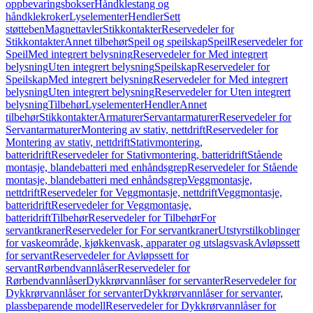
oppbevaringsbokser
Håndklestang og
håndklekroker
Lyselementer
Hendler
Sett
støtteben
Magnettavler
Stikkontakter
Reservedeler for
Stikkontakter
Annet tilbehør
Speil og speilskap
Speil
Reservedeler for
Speil
Med integrert belysning
Reservedeler for Med integrert
belysning
Uten integrert belysning
Speilskap
Reservedeler for
Speilskap
Med integrert belysning
Reservedeler for Med integrert
belysning
Uten integrert belysning
Reservedeler for Uten integrert
belysning
Tilbehør
Lyselementer
Hendler
Annet
tilbehør
Stikkontakter
Armaturer
Servantarmaturer
Reservedeler for
Servantarmaturer
Montering av stativ, nettdrift
Reservedeler for
Montering av stativ, nettdrift
Stativmontering,
batteridrift
Reservedeler for Stativmontering, batteridrift
Stående
montasje, blandebatteri med enhåndsgrep
Reservedeler for Stående
montasje, blandebatteri med enhåndsgrep
Veggmontasje,
nettdrift
Reservedeler for Veggmontasje, nettdrift
Veggmontasje,
batteridrift
Reservedeler for Veggmontasje,
batteridrift
Tilbehør
Reservedeler for Tilbehør
For
servantkraner
Reservedeler for For servantkraner
Utstyrstilkoblinger
for vaskeområde, kjøkkenvask, apparater og utslagsvask
Avløpssett
for servant
Reservedeler for Avløpssett for
servant
Rørbendvannlåser
Reservedeler for
Rørbendvannlåser
Dykkrørvannlåser for servanter
Reservedeler for
Dykkrørvannlåser for servanter
Dykkrørvannlåser for servanter,
plassbeparende modell
Reservedeler for Dykkrørvannlåser for