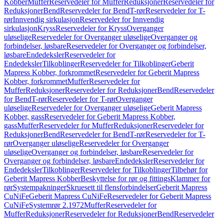
Kobber
Muffer
Reservedeler for Muffer
Reduksjoner
Reservedeler for
Reduksjoner
Bend
Reservedeler for Bend
T-rør
Reservedeler for T-
rør
Innvendig sirkulasjon
Reservedeler for Innvendig
sirkulasjon
Kryss
Reservedeler for Kryss
Overganger
uløselige
Reservedeler for Overganger uløselige
Overganger og
forbindelser, løsbare
Reservedeler for Overganger og forbindelser,
løsbare
Endedeksler
Reservedeler for
Endedeksler
Tilkoblinger
Reservedeler for Tilkoblinger
Geberit
Mapress Kobber, forkrommet
Reservedeler for Geberit Mapress
Kobber, forkrommet
Muffer
Reservedeler for
Muffer
Reduksjoner
Reservedeler for Reduksjoner
Bend
Reservedeler
for Bend
T-rør
Reservedeler for T-rør
Overganger
uløselige
Reservedeler for Overganger uløselige
Geberit Mapress
Kobber, gass
Reservedeler for Geberit Mapress Kobber,
gass
Muffer
Reservedeler for Muffer
Reduksjoner
Reservedeler for
Reduksjoner
Bend
Reservedeler for Bend
T-rør
Reservedeler for T-
rør
Overganger uløselige
Reservedeler for Overganger
uløselige
Overganger og forbindelser, løsbare
Reservedeler for
Overganger og forbindelser, løsbare
Endedeksler
Reservedeler for
Endedeksler
Tilkoblinger
Reservedeler for Tilkoblinger
Tilbehør for
Geberit Mapress Kobber
Beskyttelse for rør og fittings
Klammer for
rør
Systempakninger
Skruesett til flensforbindelser
Geberit Mapress
CuNiFe
Geberit Mapress CuNiFe
Reservedeler for Geberit Mapress
CuNiFe
Systemrør 2.1972
Muffer
Reservedeler for
Muffer
Reduksjoner
Reservedeler for Reduksjoner
Bend
Reservedeler