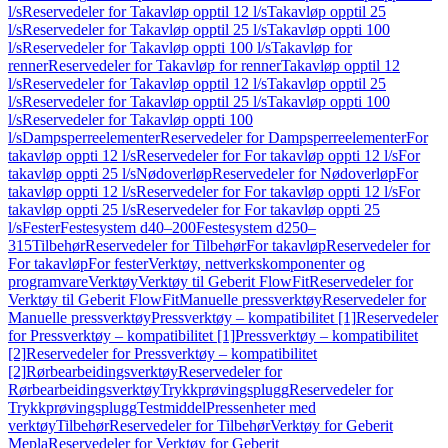
l/s
Reservedeler for Takavløp opptil 12 l/s
Takavløp opptil 25
l/s
Reservedeler for Takavløp opptil 25 l/s
Takavløp oppti 100
l/s
Reservedeler for Takavløp oppti 100 l/s
Takavløp for
renner
Reservedeler for Takavløp for renner
Takavløp opptil 12
l/s
Reservedeler for Takavløp opptil 12 l/s
Takavløp opptil 25
l/s
Reservedeler for Takavløp opptil 25 l/s
Takavløp oppti 100
l/s
Reservedeler for Takavløp oppti 100
l/s
Dampsperreelementer
Reservedeler for Dampsperreelementer
For
takavløp oppti 12 l/s
Reservedeler for For takavløp oppti 12 l/s
For
takavløp oppti 25 l/s
Nødoverløp
Reservedeler for Nødoverløp
For
takavløp oppti 12 l/s
Reservedeler for For takavløp oppti 12 l/s
For
takavløp oppti 25 l/s
Reservedeler for For takavløp oppti 25
l/s
Fester
Festesystem d40–200
Festesystem d250–
315
Tilbehør
Reservedeler for Tilbehør
For takavløp
Reservedeler for
For takavløp
For fester
Verktøy, nettverkskomponenter og
programvare
Verktøy
Verktøy til Geberit FlowFit
Reservedeler for
Verktøy til Geberit FlowFit
Manuelle pressverktøy
Reservedeler for
Manuelle pressverktøy
Pressverktøy – kompatibilitet [1]
Reservedeler
for Pressverktøy – kompatibilitet [1]
Pressverktøy – kompatibilitet
[2]
Reservedeler for Pressverktøy – kompatibilitet
[2]
Rørbearbeidingsverktøy
Reservedeler for
Rørbearbeidingsverktøy
Trykkprøvingsplugg
Reservedeler for
Trykkprøvingsplugg
Testmiddel
Pressenheter med
verktøy
Tilbehør
Reservedeler for Tilbehør
Verktøy for Geberit
Mepla
Reservedeler for Verktøy for Geberit