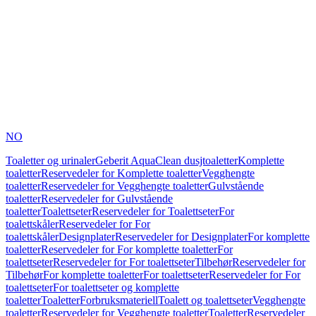
NO
Toaletter og urinaler
Geberit AquaClean dusjtoaletter
Komplette
toaletter
Reservedeler for Komplette toaletter
Vegghengte
toaletter
Reservedeler for Vegghengte toaletter
Gulvstående
toaletter
Reservedeler for Gulvstående
toaletter
Toalettseter
Reservedeler for Toalettseter
For
toalettskåler
Reservedeler for For
toalettskåler
Designplater
Reservedeler for Designplater
For komplette
toaletter
Reservedeler for For komplette toaletter
For
toalettseter
Reservedeler for For toalettseter
Tilbehør
Reservedeler for
Tilbehør
For komplette toaletter
For toalettseter
Reservedeler for For
toalettseter
For toalettseter og komplette
toaletter
Toaletter
Forbruksmateriell
Toalett og toalettseter
Vegghengte
toaletter
Reservedeler for Vegghengte toaletter
Toaletter
Reservedeler