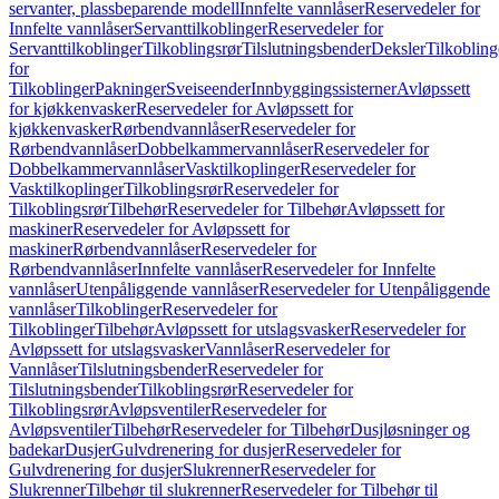
servanter, plassbeparende modell
Innfelte vannlåser
Reservedeler for
Innfelte vannlåser
Servanttilkoblinger
Reservedeler for
Servanttilkoblinger
Tilkoblingsrør
Tilslutningsbender
Deksler
Tilkobling
for
Tilkoblinger
Pakninger
Sveiseender
Innbyggingssisterner
Avløpssett
for kjøkkenvasker
Reservedeler for Avløpssett for
kjøkkenvasker
Rørbendvannlåser
Reservedeler for
Rørbendvannlåser
Dobbelkammervannlåser
Reservedeler for
Dobbelkammervannlåser
Vasktilkoplinger
Reservedeler for
Vasktilkoplinger
Tilkoblingsrør
Reservedeler for
Tilkoblingsrør
Tilbehør
Reservedeler for Tilbehør
Avløpssett for
maskiner
Reservedeler for Avløpssett for
maskiner
Rørbendvannlåser
Reservedeler for
Rørbendvannlåser
Innfelte vannlåser
Reservedeler for Innfelte
vannlåser
Utenpåliggende vannlåser
Reservedeler for Utenpåliggende
vannlåser
Tilkoblinger
Reservedeler for
Tilkoblinger
Tilbehør
Avløpssett for utslagsvasker
Reservedeler for
Avløpssett for utslagsvasker
Vannlåser
Reservedeler for
Vannlåser
Tilslutningsbender
Reservedeler for
Tilslutningsbender
Tilkoblingsrør
Reservedeler for
Tilkoblingsrør
Avløpsventiler
Reservedeler for
Avløpsventiler
Tilbehør
Reservedeler for Tilbehør
Dusjløsninger og
badekar
Dusjer
Gulvdrenering for dusjer
Reservedeler for
Gulvdrenering for dusjer
Slukrenner
Reservedeler for
Slukrenner
Tilbehør til slukrenner
Reservedeler for Tilbehør til