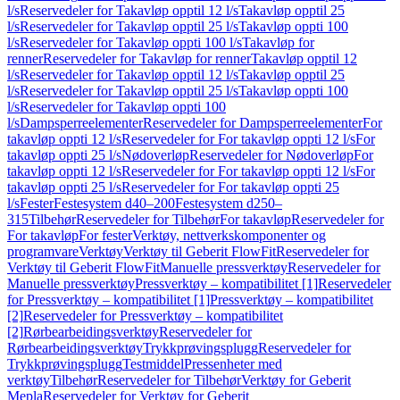
l/s
Reservedeler for Takavløp opptil 12 l/s
Takavløp opptil 25
l/s
Reservedeler for Takavløp opptil 25 l/s
Takavløp oppti 100
l/s
Reservedeler for Takavløp oppti 100 l/s
Takavløp for
renner
Reservedeler for Takavløp for renner
Takavløp opptil 12
l/s
Reservedeler for Takavløp opptil 12 l/s
Takavløp opptil 25
l/s
Reservedeler for Takavløp opptil 25 l/s
Takavløp oppti 100
l/s
Reservedeler for Takavløp oppti 100
l/s
Dampsperreelementer
Reservedeler for Dampsperreelementer
For
takavløp oppti 12 l/s
Reservedeler for For takavløp oppti 12 l/s
For
takavløp oppti 25 l/s
Nødoverløp
Reservedeler for Nødoverløp
For
takavløp oppti 12 l/s
Reservedeler for For takavløp oppti 12 l/s
For
takavløp oppti 25 l/s
Reservedeler for For takavløp oppti 25
l/s
Fester
Festesystem d40–200
Festesystem d250–
315
Tilbehør
Reservedeler for Tilbehør
For takavløp
Reservedeler for
For takavløp
For fester
Verktøy, nettverkskomponenter og
programvare
Verktøy
Verktøy til Geberit FlowFit
Reservedeler for
Verktøy til Geberit FlowFit
Manuelle pressverktøy
Reservedeler for
Manuelle pressverktøy
Pressverktøy – kompatibilitet [1]
Reservedeler
for Pressverktøy – kompatibilitet [1]
Pressverktøy – kompatibilitet
[2]
Reservedeler for Pressverktøy – kompatibilitet
[2]
Rørbearbeidingsverktøy
Reservedeler for
Rørbearbeidingsverktøy
Trykkprøvingsplugg
Reservedeler for
Trykkprøvingsplugg
Testmiddel
Pressenheter med
verktøy
Tilbehør
Reservedeler for Tilbehør
Verktøy for Geberit
Mepla
Reservedeler for Verktøy for Geberit