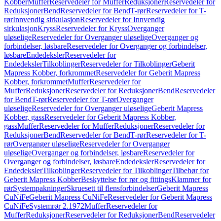
Kobber
Muffer
Reservedeler for Muffer
Reduksjoner
Reservedeler for
Reduksjoner
Bend
Reservedeler for Bend
T-rør
Reservedeler for T-
rør
Innvendig sirkulasjon
Reservedeler for Innvendig
sirkulasjon
Kryss
Reservedeler for Kryss
Overganger
uløselige
Reservedeler for Overganger uløselige
Overganger og
forbindelser, løsbare
Reservedeler for Overganger og forbindelser,
løsbare
Endedeksler
Reservedeler for
Endedeksler
Tilkoblinger
Reservedeler for Tilkoblinger
Geberit
Mapress Kobber, forkrommet
Reservedeler for Geberit Mapress
Kobber, forkrommet
Muffer
Reservedeler for
Muffer
Reduksjoner
Reservedeler for Reduksjoner
Bend
Reservedeler
for Bend
T-rør
Reservedeler for T-rør
Overganger
uløselige
Reservedeler for Overganger uløselige
Geberit Mapress
Kobber, gass
Reservedeler for Geberit Mapress Kobber,
gass
Muffer
Reservedeler for Muffer
Reduksjoner
Reservedeler for
Reduksjoner
Bend
Reservedeler for Bend
T-rør
Reservedeler for T-
rør
Overganger uløselige
Reservedeler for Overganger
uløselige
Overganger og forbindelser, løsbare
Reservedeler for
Overganger og forbindelser, løsbare
Endedeksler
Reservedeler for
Endedeksler
Tilkoblinger
Reservedeler for Tilkoblinger
Tilbehør for
Geberit Mapress Kobber
Beskyttelse for rør og fittings
Klammer for
rør
Systempakninger
Skruesett til flensforbindelser
Geberit Mapress
CuNiFe
Geberit Mapress CuNiFe
Reservedeler for Geberit Mapress
CuNiFe
Systemrør 2.1972
Muffer
Reservedeler for
Muffer
Reduksjoner
Reservedeler for Reduksjoner
Bend
Reservedeler