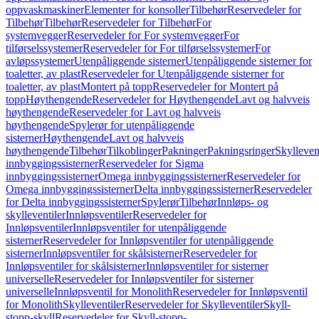
oppvaskmaskiner
Elementer for konsoller
Tilbehør
Reservedeler for
Tilbehør
Tilbehør
Reservedeler for Tilbehør
For
systemvegger
Reservedeler for For systemvegger
For
tilførselssystemer
Reservedeler for For tilførselssystemer
For
avløpssystemer
Utenpåliggende sisterner
Utenpåliggende sisterner for
toaletter, av plast
Reservedeler for Utenpåliggende sisterner for
toaletter, av plast
Montert på topp
Reservedeler for Montert på
topp
Høythengende
Reservedeler for Høythengende
Lavt og halvveis
høythengende
Reservedeler for Lavt og halvveis
høythengende
Spylerør for utenpåliggende
sisterner
Høythengende
Lavt og halvveis
høythengende
Tilbehør
Tilkoblinger
Pakninger
Pakningsringer
Skylleven
innbyggingssisterner
Reservedeler for Sigma
innbyggingssisterner
Omega innbyggingssisterner
Reservedeler for
Omega innbyggingssisterner
Delta innbyggingssisterner
Reservedeler
for Delta innbyggingssisterner
Spylerør
Tilbehør
Innløps- og
skylleventiler
Innløpsventiler
Reservedeler for
Innløpsventiler
Innløpsventiler for utenpåliggende
sisterner
Reservedeler for Innløpsventiler for utenpåliggende
sisterner
Innløpsventiler for skålsisterner
Reservedeler for
Innløpsventiler for skålsisterner
Innløpsventiler for sisterner
universelle
Reservedeler for Innløpsventiler for sisterner
universelle
Innløpsventil for Monolith
Reservedeler for Innløpsventil
for Monolith
Skylleventiler
Reservedeler for Skylleventiler
Skyll-
stopp-skyll
Reservedeler for Skyll-stopp-