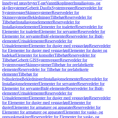
Innebygd røravbryter
T-rør
Vanntilkoplinger
Installasjons- og
skyllesystemer
Geberit Duofix
Systemvegger
Reservedeler for
Systemvegger
Skinnesystemer
Reservedeler for
Skinnesystemer
Bekledninger
Tilbehør
Reservedeler for
Tilbehør
Installasjonselementer
Reservedeler for
Installasjonselementer
Elementer for toaletter
Reservedeler for
Elementer for toaletter
Elementer for servanter
Reservedeler for
Elementer for servanter
Bidé-elementer
Reservedeler for Bidé-
elementer
Urinalelementer
Reservedeler for
Urinalelementer
Elementer for dusjer med veggavløp
Reservedeler
for Elementer for dusjer med veggavløp
Elementer for dusjer og
badekar
Elementer for konsoller
Tilbehør
Reservedeler for
Tilbehør
Geberit GIS
Systemvegger
Reservedeler for
Systemvegger
Skinnesystemer
Tilbehør for prefabrikerte
elementer
Reservedeler for Tilbehør for prefabrikerte
elementer
Tilbehør for
lydisolering
Bekledninger
Installasjonselementer
Reservedeler for
Installasjonselementer
Elementer for servanter
Reservedeler for
Elementer for servanter
Bidé-elementer
Reservedeler for Bidé-
elementer
Urinalelementer
Reservedeler for
Urinalelementer
Elementer for dusjer med veggavløp
Reservedeler
for Elementer for dusjer med veggavløp
Elementer for
dusjer
Elementer for armaturer og apparater
Reservedeler for
Elementer for armaturer og apparater
Elementer for vaske- og
oppvaskmaskiner
Reservedeler for Elementer for vaske- og