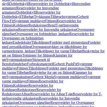
skyll
Dobbeltskyll
Reservedeler for Dobbeltskyll
Innvendige
armaturer
Reservedeler for Innvendige
armaturer
Dobbeltskyll
Reservedeler for
Dobbeltskyll
Tilbehør
Trykknapp
Tilførselssystemer
Geberit
FlowFit
Systemrør multilayer
Fittings
Reservedeler for
Fittings
Koblinger
Reduksjoner
Bend
T-rør
Innvendig
sirkulasjon
Reservedeler for Innvendig sirkulasjon
Overganger
uløselige
Overganger og forbindelser, løsbare
Reservedeler for
Overganger og forbindelser,
løsbare
Endedeksler
Tilkoblinger
Fordeler med gjengestuss
Fordeler
med presstilkobling
Overgangsstykker og tilkoblinger for
varmeelement, løsbare
Tilkoblinger for varme
Tilbehør
Beskyttelse for
rør og fittings
Tetninger for fittings
Klammer for
rør
Systempakninger
Skruesett til
flensforbindelser
Forbruksmateriell
Geberit PushFit
Systemrør
multilayer
Fittings
Tilkoblinger
Fordeler med gjengestuss
Tilkoblinger
for varme
Tilbehør
Beskyttelse for rør og fittings
Klammer for
rør
Systempakninger
Geberit Mepla
Systemrør multilayer
Systemrør
varme multilayer
Fittings
Reservedeler for
Fittings
Koblinger
Reservedeler for
Koblinger
Reduksjoner
Reservedeler for
Reduksjoner
Albue
Reservedeler for Albue
T-rør
Reservedeler for T-
rør
Innvendig sirkulasjon
Reservedeler for Innvendig
sirkulasjon
Overganger uløselige
Reservedeler for Overganger
uløselige
Overganger og forbindelser, løsbare
Reservedeler for