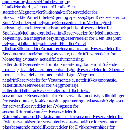
oppbevaringsbokser
Håndklestang og
håndklekroker
Lyselementer
Hendler
Sett
støtteben
Magnettavler
Stikkontakter
Reservedeler for
Stikkontakter
Annet tilbehør
Speil og speilskap
Speil
Reservedeler for
Speil
Med integrert belysning
Reservedeler for Med integrert
belysning
Uten integrert belysning
Speilskap
Reservedeler for
Speilskap
Med integrert belysning
Reservedeler for Med integrert
belysning
Uten integrert belysning
Reservedeler for Uten integrert
belysning
Tilbehør
Lyselementer
Hendler
Annet
tilbehør
Stikkontakter
Armaturer
Servantarmaturer
Reservedeler for
Servantarmaturer
Montering av stativ, nettdrift
Reservedeler for
Montering av stativ, nettdrift
Stativmontering,
batteridrift
Reservedeler for Stativmontering, batteridrift
Stående
montasje, blandebatteri med enhåndsgrep
Reservedeler for Stående
montasje, blandebatteri med enhåndsgrep
Veggmontasje,
nettdrift
Reservedeler for Veggmontasje, nettdrift
Veggmontasje,
batteridrift
Reservedeler for Veggmontasje,
batteridrift
Tilbehør
Reservedeler for Tilbehør
For
servantkraner
Reservedeler for For servantkraner
Utstyrstilkoblinger
for vaskeområde, kjøkkenvask, apparater og utslagsvask
Avløpssett
for servant
Reservedeler for Avløpssett for
servant
Rørbendvannlåser
Reservedeler for
Rørbendvannlåser
Dykkrørvannlåser for servanter
Reservedeler for
Dykkrørvannlåser for servanter
Dykkrørvannlåser for servanter,
plassbeparende modell
Reservedeler for Dykkrørvannlåser for