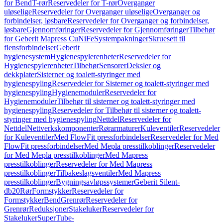
for Bend
T-rør
Reservedeler for T-rør
Overganger
uløselige
Reservedeler for Overganger uløselige
Overganger og
forbindelser, løsbare
Reservedeler for Overganger og forbindelser,
løsbare
Gjennomføringer
Reservedeler for Gjennomføringer
Tilbehør
for Geberit Mapress CuNiFe
Systempakninger
Skruesett til
flensforbindelser
Geberit
hygienesystem
Hygienespylerenheter
Reservedeler for
Hygienespylerenheter
Tilbehør
Sensorer
Deksler og
dekkplater
Sisterner og toalett-styringer med
hygienespyling
Reservedeler for Sisterner og toalett-styringer med
hygienespyling
Hygienemoduler
Reservedeler for
Hygienemoduler
Tilbehør til sisterner og toalett-styringer med
hygienespyling
Reservedeler for Tilbehør til sisterner og toalett-
styringer med hygienespyling
Nettdel
Reservedeler for
Nettdel
Nettverkskomponenter
Rørarmaturer
Kuleventiler
Reservedeler
for Kuleventiler
Med FlowFit pressforbindelser
Reservedeler for Med
FlowFit pressforbindelser
Med Mepla presstilkoblinger
Reservedeler
for Med Mepla presstilkoblinger
Med Mapress
presstilkoblinger
Reservedeler for Med Mapress
presstilkoblinger
Tilbakeslagsventiler
Med Mapress
presstilkoblinger
Bygningsavløpssystemer
Geberit Silent-
db20
Rør
Formstykker
Reservedeler for
Formstykker
Bend
Grenrør
Reservedeler for
Grenrør
Reduksjoner
Stakeluker
Reservedeler for
Stakeluker
SuperTube-