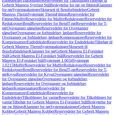
Endedeksler
Tilkoblinger
Reservedeler for Tilkoblinger
Tilbehør til
Geberit Mapress Syrefast Stål
Beskyttelse for rør og fittings
Klammer
for rør
Systempakninger
Skruesett til flensforbindelser
Geberit
Mapress Therm
Systemrør Therm
Fittings
Reservedeler for
Fittings
Muffer
Reservedeler for Muffer
Reduksjoner
Reservedeler for
Reduksjoner
Bend
Reservedeler for Bend
T-rør
Reservedeler for T-
rør
Overganger uløselige
Reservedeler for Overganger
uløselige
Overganger og forbindelser, løsbare
Reservedeler for
Overganger og forbindelser, løsbare
Kompensatorer
Reservedeler for
Kompensatorer
Endedeksler
Reservedeler for Endedeksler
Tilbehør til
Geberit Mapress Therm
Systempakninger
Skruesett til
flensforbindelser
Klammer for rør
Geberit Mapress El-Forsinket
Stål
Geberit Mapress El-Forsinket Stål
Reservedeler for Geberit
Mapress El-Forsinket Stål
Systemrør 1.0034
Systemrør
1.0215
Muffer
Reservedeler for Muffer
Reduksjoner
Reservedeler for
Reduksjoner
Bend
Reservedeler for Bend
T-rør
Reservedeler for T-
rør
Kryss
Reservedeler for Kryss
Overganger uløselige
Reservedeler
for Overganger uløselige
Overganger og forbindelser,
løsbare
Reservedeler for Overganger og forbindelser,
løsbare
Kompensatorer
Reservedeler for
Kompensatorer
Endedeksler
Reservedeler for
Endedeksler
Tilkoblinger for varme
Reservedeler for Tilkoblinger for
varme
Tilbehør for Geberit Mapress El-Forsinket Stål
Beskyttelse for
rør og fittings
Klammer for rør
Systempakninger
Geberit Mapress
Kobber
Geberit Mapress Kobber
Reservedeler for Geberit Mapress