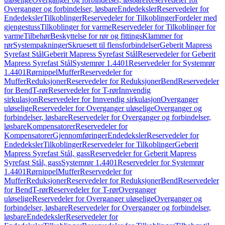
Overganger og forbindelser, løsbare
Endedeksler
Reservedeler for
Endedeksler
Tilkoblinger
Reservedeler for Tilkoblinger
Fordeler med
gjengestuss
Tilkoblinger for varme
Reservedeler for Tilkoblinger for
varme
Tilbehør
Beskyttelse for rør og fittings
Klammer for
rør
Systempakninger
Skruesett til flensforbindelser
Geberit Mapress
Syrefast Stål
Geberit Mapress Syrefast Stål
Reservedeler for Geberit
Mapress Syrefast Stål
Systemrør 1.4401
Reservedeler for Systemrør
1.4401
Rørnippel
Muffer
Reservedeler for
Muffer
Reduksjoner
Reservedeler for Reduksjoner
Bend
Reservedeler
for Bend
T-rør
Reservedeler for T-rør
Innvendig
sirkulasjon
Reservedeler for Innvendig sirkulasjon
Overganger
uløselige
Reservedeler for Overganger uløselige
Overganger og
forbindelser, løsbare
Reservedeler for Overganger og forbindelser,
løsbare
Kompensatorer
Reservedeler for
Kompensatorer
Gjennomføringer
Endedeksler
Reservedeler for
Endedeksler
Tilkoblinger
Reservedeler for Tilkoblinger
Geberit
Mapress Syrefast Stål, gass
Reservedeler for Geberit Mapress
Syrefast Stål, gass
Systemrør 1.4401
Reservedeler for Systemrør
1.4401
Rørnippel
Muffer
Reservedeler for
Muffer
Reduksjoner
Reservedeler for Reduksjoner
Bend
Reservedeler
for Bend
T-rør
Reservedeler for T-rør
Overganger
uløselige
Reservedeler for Overganger uløselige
Overganger og
forbindelser, løsbare
Reservedeler for Overganger og forbindelser,
løsbare
Endedeksler
Reservedeler for