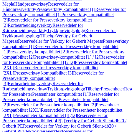
Mepla
Håndpressverktøy
Reservedeler for
Håndpressverktøy
Presseverktøy kompatibilitet [1]
Reservedeler for
Presseverktøy kompatibilitet [1]
Presseverktøy kompatibilitet
[2]
Reservedeler for Presseverktøy kompatibilitet
[2]
Rørbearbeidingsverktøy
Reservedeler for
Rørbearbeidingsverktøy
Trykkprøvingsplugg
Reservedeler for
Trykkprøvingsplugg
Tilbehør
Verktøy for Geberit
Mapress
Reservedeler for Verktøy for Geberit Mapress
Presseverktøy
kompatibilitet [1]
Reservedeler for Presseverktøy kompatibilitet
[1]
Presseverktøy kompatibilitet [2]
Reservedeler for Presseverktøy
kompatibilitet [2]
Pressverktøy-kompatibilitet [1] / [2]
Reservedeler
for Pressverktøy-kompatibilitet [1] / [2]
Presseverktøy kompatibilitet
[2XL]
Reservedeler for Presseverktøy kompatibilitet
[2XL]
Presseverktøy kompatibilitet [3]
Reservedeler for
Presseverktøy kompatibilitet
[3]
Rørbearbeidingsverktøy
Reservedeler for
Rørbearbeidingsverktøy
Trykkprøvingsplugg
Tilbehør
Pressenheter
Res
for Pressenheter
Pressenheter kompatibilitet [1]
Reservedeler for
Pressenheter kompatibilitet [1]
Pressenheter kompatibilitet
[2]
Reservedeler for Pressenheter kompatibilitet [2]
Pressenheter
kompatibilitet [2XL]
Reservedeler for Pressenheter kompatibilitet
[2XL]
Pressenheter kompatibilitet [4]/[2]
Reservedeler for
Pressenheter kompatibilitet [4]/[2]
Verktøy for Geberit Silent-db20 /
Geberit PE
Reservedeler for Verktøy for Geberit Silent-db20 /
Geberit PE
Elektrosveiseverktøy
Reservedeler for