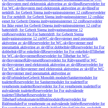
skyllesystem med elektronisk aktivering av skylling
Reservedeler for
For WC-skyllesystem med elektronisk aktivering av skylling
For
nettdrift, for Geberit Sigma innbyggingssisterner 12 cm
Reservedeler
for For nettdrift, for Geberit Sigma innbyggingssisterner 12 cm
Ikke
egnet for Geberit Omega innbyggingssisterner 12 cm
Reservedeler
for Ikke egnet for Geberit Omega innbyggingssisterner 12 cm
For
batteridrift, for Geberit Sigma innbyggingssisterne 12
cm
Reservedeler for For batteridrift, for Geberit Sigma
innbyggingssisterne 12 cm
WC-skyllesystemer med pneumatisk
aktivering av skyll
Reservedeler for WC-skyllesystemer med
pneumatisk aktivering av skyll
For dobbeltskyll
Reservedeler for For
dobbeltskyll
For enkeltskyll
Reservedeler for For enkeltskyll
Tilbehør
for WC-skyllesystemer
Reservedeler for Tilbehør for WC-
skyllesystemer
Råbyggsett
Reservedeler for Råbyggsett
For WC
skyllesystemer med elektronisk aktivering av skyll
Reservedeler for
For WC skyllesystemer med elektronisk aktivering av skyll
For WC
skyllesystemer med pneumatisk aktivering av
skyll
Forbindelser
Geberit Monolith moduler
Sanitærmoduler for
toaletter
Reservedeler for Sanitærmoduler for toaletter
For
vegghengte toaletter
Reservedeler for For vegghengte toaletter
For
gulvstående toaletter
Reservedeler for For gulvstående
toaletter
Tilbehør
Reservedeler for
Tilbehør
Forbruksmateriell
Bidémoduler
Reservedeler for
Bidémoduler
For vegghengte og gulvstående bidéer
Reservedeler for
For vegghengte og gulvstående bidéer
Urinaler
Urinaler, spyledrift,