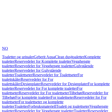
NO
Toaletter og urinaler
Geberit AquaClean dusjtoaletter
Komplette
toaletter
Reservedeler for Komplette toaletter
Vegghengte
toaletter
Reservedeler for Vegghengte toaletter
Gulvstående
toaletter
Reservedeler for Gulvstående
toaletter
Toalettseter
Reservedeler for Toalettseter
For
toalettskåler
Reservedeler for For
toalettskåler
Designplater
Reservedeler for Designplater
For komplette
toaletter
Reservedeler for For komplette toaletter
For
toalettseter
Reservedeler for For toalettseter
Tilbehør
Reservedeler for
Tilbehør
For komplette toaletter
For toalettseter
Reservedeler for For
toalettseter
For toalettseter og komplette
toaletter
Toaletter
Forbruksmateriell
Toalett og toalettseter
Vegghengte
toaletter
Reservedeler for Vegghengte toaletter
Toaletter
Reservedeler