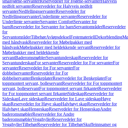
små
Hjørne-servanter
Reservedeler for Hjørne-servanter
Halvveis
nedfelt servanter
Reservedeler for Halvveis nedfelt
servanter
Nedfellingsservanter
Reservedeler for
Nedfellingsservanter
Underlimte servanter
Reservedeler for
Underlimte servanter
Servanter Comfort
Servanter for
barn
Reservedeler for Servanter for barn
Servantområder
Reservedeler
for
Servantområder
Tilbehør
Avløpsdeksel
Festemateriell
Dekorblending
Mø
med håndvask
Reservedeler for Møbelpakker med
håndvask
Møbelpakker med heldekkende servant
Reservedeler for
Møbelpakker med heldekkende
servant
Baderomsmøbler
Servantunderskap
Reservedeler for
Servantunderskap
For servanter
Reservedeler for For servanter
For
servanter
Reservedeler for For servanter
For
dobbelservanter
Reservedeler for For
dobbelservanter
Benkeplater
Reservedeler for Benkeplater
For
toppmontert servant, bolleservant
Reservedeler for For toppmontert
servant, bolleservant
For toppmontert servant firkantet
Reservedeler
for For toppmontert servant firkantet
Sideskap
Reservedeler for
Sideskap
Lave sideskap
Reservedeler for Lave sideskap
Høye
skap
Reservedeler for Høye skap
Halvhøyt skap
Reservedeler for
Halvhøyt skap
Hengeskap
Reservedeler for Hengeskap
Andre
baderomsmøbler
Reservedeler for Andre
baderomsmøbler
Vegghyller
Reservedeler for
Vegghyller
Tilbehør
Reservedeler for Tilbehør
Skuffeinnsatser og