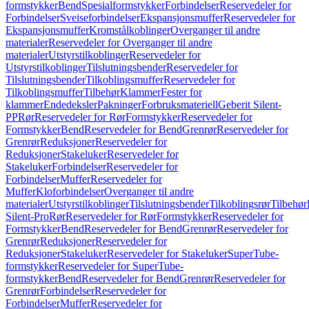
formstykker
Bend
Spesialformstykker
Forbindelser
Reservedeler for
Forbindelser
Sveiseforbindelser
Ekspansjonsmuffer
Reservedeler for
Ekspansjonsmuffer
Kromstålkoblinger
Overganger til andre
materialer
Reservedeler for Overganger til andre
materialer
Utstyrstilkoblinger
Reservedeler for
Utstyrstilkoblinger
Tilslutningsbender
Reservedeler for
Tilslutningsbender
Tilkoblingsmuffer
Reservedeler for
Tilkoblingsmuffer
Tilbehør
Klammer
Fester for
klammer
Endedeksler
Pakninger
Forbruksmateriell
Geberit Silent-
PP
Rør
Reservedeler for Rør
Formstykker
Reservedeler for
Formstykker
Bend
Reservedeler for Bend
Grenrør
Reservedeler for
Grenrør
Reduksjoner
Reservedeler for
Reduksjoner
Stakeluker
Reservedeler for
Stakeluker
Forbindelser
Reservedeler for
Forbindelser
Muffer
Reservedeler for
Muffer
Kloforbindelser
Overganger til andre
materialer
Utstyrstilkoblinger
Tilslutningsbender
Tilkoblingsrør
Tilbehør
Silent-Pro
Rør
Reservedeler for Rør
Formstykker
Reservedeler for
Formstykker
Bend
Reservedeler for Bend
Grenrør
Reservedeler for
Grenrør
Reduksjoner
Reservedeler for
Reduksjoner
Stakeluker
Reservedeler for Stakeluker
SuperTube-
formstykker
Reservedeler for SuperTube-
formstykker
Bend
Reservedeler for Bend
Grenrør
Reservedeler for
Grenrør
Forbindelser
Reservedeler for
Forbindelser
Muffer
Reservedeler for