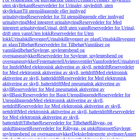
uten skyllekant
Reservedeler for Urinaler, spyledrift, uten
skyllekant
Til utenpåliggende eller innbygd
urinalstyring
Reservedeler for Til utenpåliggende eller innbygd
urinalstyring
Med integrert urinalstyring
Reservedeler for Med
integrert urinalstyring
Urinal, drift uten vann
Reservedeler for Urinal,
drift uten vann
Uten lokk
Reservedeler for Uten
lokk
Urinalskillevegger
Urinalskillevegger av plast
Urinalskillevegger
av glass
Tilbehør
Reservedeler for Tilbehør
Vannlåser og
vannlåstilbehør
Spylerør, spylerørsbend og
overgangsstykker
Reservedeler for Spylerør, spylerørsbend og
overgangsstykker
Festemateriell
Avløpsventiler
Vannfordeler
Urinalstyr
for Innfelt
Med elektronisk aktivering av skyll, nettdrift
Reservedeler
for Med elektronisk aktivering av skyll, nettdrift
Med elektronisk
aktivering av skyll, batteridrift
Reservedeler for Med elektronisk
aktivering av skyll, batteridrift
Med pneumatisk aktivering av
skyll
Reservedeler for Med pneumatisk aktivering av
skyll
Basic
Reservedeler for Basic
Utenpåliggende
Reservedeler for
Utenpåliggende
Med elektronisk aktivering av skyll,
nettdrift
Reservedeler for Med elektronisk aktivering av skyll,
nettdrift
Med elektronisk aktivering av skyll, batteridrift
Reservedeler
for Med elektronisk aktivering av skyll,
batteridrift
Tilbehør
Reservedeler for Tilbehør
Råbygg- og
utskiftingssett
Reservedeler for Råbygg- og utskiftingssett
Spylerør,
spylerørsbend og overgangsstykker
Deksler
Integrerte styringer
Annet