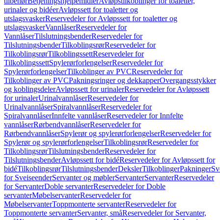
tilbehør
Betjeningshjelpemidler
Avløpstilkoblinger for toaletter,
urinaler og bidéer
Avløpssett for toaletter og
utslagsvasker
Reservedeler for Avløpssett for toaletter og
utslagsvasker
Vannlåser
Reservedeler for
Vannlåser
Tilslutningsbender
Reservedeler for
Tilslutningsbender
Tilkoblingsrør
Reservedeler for
Tilkoblingsrør
Tilkoblingssett
Reservedeler for
Tilkoblingssett
Spylerørforlengelser
Reservedeler for
Spylerørforlengelser
Tilkoblinger av PVC
Reservedeler for
Tilkoblinger av PVC
Pakningsringer og dekkapper
Overgangsstykker
og koblingsdeler
Avløpssett for urinaler
Reservedeler for Avløpssett
for urinaler
Urinalvannlåser
Reservedeler for
Urinalvannlåser
Spiralvannlåser
Reservedeler for
Spiralvannlåser
Innfelte vannlåser
Reservedeler for Innfelte
vannlåser
Rørbendvannlåser
Reservedeler for
Rørbendvannlåser
Spylerør og spylerørforlengelser
Reservedeler for
Spylerør og spylerørforlengelser
Tilkoblingsrør
Reservedeler for
Tilkoblingsrør
Tilslutningsbender
Reservedeler for
Tilslutningsbender
Avløpssett for bidé
Reservedeler for Avløpssett for
bidé
Tilkoblingsrør
Tilslutningsbender
Deksler
Tilkoblinger
Pakninger
Sv
for Sveiseender
Servanter og møbler
Servanter
Servanter
Reservedeler
for Servanter
Doble servanter
Reservedeler for Doble
servanter
Møbelservanter
Reservedeler for
Møbelservanter
Toppmonterte servanter
Reservedeler for
Toppmonterte servanter
Servanter, små
Reservedeler for Servanter,