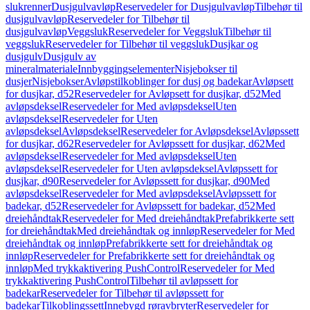
slukrenner
Dusjgulvavløp
Reservedeler for Dusjgulvavløp
Tilbehør til
dusjgulvavløp
Reservedeler for Tilbehør til
dusjgulvavløp
Veggsluk
Reservedeler for Veggsluk
Tilbehør til
veggsluk
Reservedeler for Tilbehør til veggsluk
Dusjkar og
dusjgulv
Dusjgulv av
mineralmateriale
Innbyggingselementer
Nisjebokser til
dusjer
Nisjebokser
Avløpstilkoblinger for dusj og badekar
Avløpsett
for dusjkar, d52
Reservedeler for Avløpsett for dusjkar, d52
Med
avløpsdeksel
Reservedeler for Med avløpsdeksel
Uten
avløpsdeksel
Reservedeler for Uten
avløpsdeksel
Avløpsdeksel
Reservedeler for Avløpsdeksel
Avløpssett
for dusjkar, d62
Reservedeler for Avløpssett for dusjkar, d62
Med
avløpsdeksel
Reservedeler for Med avløpsdeksel
Uten
avløpsdeksel
Reservedeler for Uten avløpsdeksel
Avløpssett for
dusjkar, d90
Reservedeler for Avløpssett for dusjkar, d90
Med
avløpsdeksel
Reservedeler for Med avløpsdeksel
Avløpssett for
badekar, d52
Reservedeler for Avløpssett for badekar, d52
Med
dreiehåndtak
Reservedeler for Med dreiehåndtak
Prefabrikkerte sett
for dreiehåndtak
Med dreiehåndtak og innløp
Reservedeler for Med
dreiehåndtak og innløp
Prefabrikkerte sett for dreiehåndtak og
innløp
Reservedeler for Prefabrikkerte sett for dreiehåndtak og
innløp
Med trykkaktivering PushControl
Reservedeler for Med
trykkaktivering PushControl
Tilbehør til avløpssett for
badekar
Reservedeler for Tilbehør til avløpssett for
badekar
Tilkoblingssett
Innebygd røravbryter
Reservedeler for