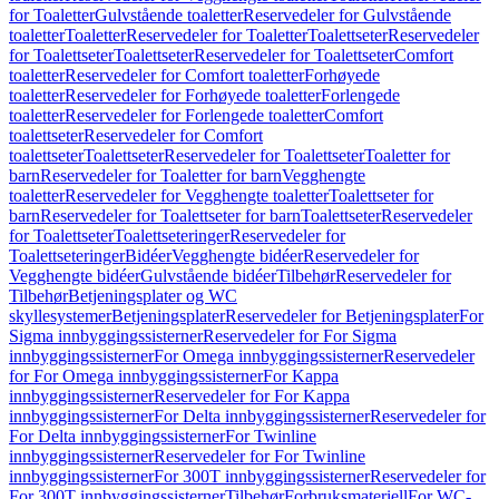
for Toaletter
Gulvstående toaletter
Reservedeler for Gulvstående
toaletter
Toaletter
Reservedeler for Toaletter
Toalettseter
Reservedeler
for Toalettseter
Toalettseter
Reservedeler for Toalettseter
Comfort
toaletter
Reservedeler for Comfort toaletter
Forhøyede
toaletter
Reservedeler for Forhøyede toaletter
Forlengede
toaletter
Reservedeler for Forlengede toaletter
Comfort
toalettseter
Reservedeler for Comfort
toalettseter
Toalettseter
Reservedeler for Toalettseter
Toaletter for
barn
Reservedeler for Toaletter for barn
Vegghengte
toaletter
Reservedeler for Vegghengte toaletter
Toalettseter for
barn
Reservedeler for Toalettseter for barn
Toalettseter
Reservedeler
for Toalettseter
Toalettseteringer
Reservedeler for
Toalettseteringer
Bidéer
Vegghengte bidéer
Reservedeler for
Vegghengte bidéer
Gulvstående bidéer
Tilbehør
Reservedeler for
Tilbehør
Betjeningsplater og WC
skyllesystemer
Betjeningsplater
Reservedeler for Betjeningsplater
For
Sigma innbyggingssisterner
Reservedeler for For Sigma
innbyggingssisterner
For Omega innbyggingssisterner
Reservedeler
for For Omega innbyggingssisterner
For Kappa
innbyggingssisterner
Reservedeler for For Kappa
innbyggingssisterner
For Delta innbyggingssisterner
Reservedeler for
For Delta innbyggingssisterner
For Twinline
innbyggingssisterner
Reservedeler for For Twinline
innbyggingssisterner
For 300T innbyggingssisterner
Reservedeler for
For 300T innbyggingssisterner
Tilbehør
Forbruksmateriell
For WC-