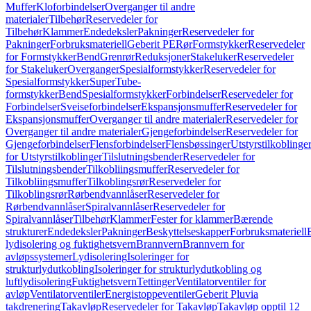
Muffer
Kloforbindelser
Overganger til andre
materialer
Tilbehør
Reservedeler for
Tilbehør
Klammer
Endedeksler
Pakninger
Reservedeler for
Pakninger
Forbruksmateriell
Geberit PE
Rør
Formstykker
Reservedeler
for Formstykker
Bend
Grenrør
Reduksjoner
Stakeluker
Reservedeler
for Stakeluker
Overganger
Spesialformstykker
Reservedeler for
Spesialformstykker
SuperTube-
formstykker
Bend
Spesialformstykker
Forbindelser
Reservedeler for
Forbindelser
Sveiseforbindelser
Ekspansjonsmuffer
Reservedeler for
Ekspansjonsmuffer
Overganger til andre materialer
Reservedeler for
Overganger til andre materialer
Gjengeforbindelser
Reservedeler for
Gjengeforbindelser
Flensforbindelser
Flensbøssinger
Utstyrstilkoblinge
for Utstyrstilkoblinger
Tilslutningsbender
Reservedeler for
Tilslutningsbender
Tilkobliingsmuffer
Reservedeler for
Tilkobliingsmuffer
Tilkoblingsrør
Reservedeler for
Tilkoblingsrør
Rørbendvannlåser
Reservedeler for
Rørbendvannlåser
Spiralvannlåser
Reservedeler for
Spiralvannlåser
Tilbehør
Klammer
Fester for klammer
Bærende
strukturer
Endedeksler
Pakninger
Beskyttelseskapper
Forbruksmateriell
lydisolering og fuktighetsvern
Brannvern
Brannvern for
avløpssystemer
Lydisolering
Isoleringer for
strukturlydutkobling
Isoleringer for strukturlydutkobling og
luftlydisolering
Fuktighetsvern
Tettinger
Ventilatorventiler for
avløp
Ventilatorventiler
Energistoppeventiler
Geberit Pluvia
takdrenering
Takavløp
Reservedeler for Takavløp
Takavløp opptil 12