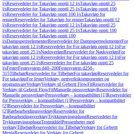
l/s
Reservedeler for Takavløp opptil 12 l/s
Takavløp opptil 25
l/s
Reservedeler for Takavløp opptil 25 l/s
Takavløp oppti 100
l/s
Reservedeler for Takavløp oppti 100 l/s
Takavløp for
renner
Reservedeler for Takavløp for renner
Takavløp opptil 12
l/s
Reservedeler for Takavløp opptil 12 l/s
Takavløp opptil 25
l/s
Reservedeler for Takavløp opptil 25 l/s
Takavløp oppti 100
l/s
Reservedeler for Takavløp oppti 100
l/s
Dampsperreelementer
Reservedeler for Dampsperreelementer
For
takavløp oppti 12 l/s
Reservedeler for For takavløp oppti 12 l/s
For
takavløp oppti 25 l/s
Nødoverløp
Reservedeler for Nødoverløp
For
takavløp oppti 12 l/s
Reservedeler for For takavløp oppti 12 l/s
For
takavløp oppti 25 l/s
Reservedeler for For takavløp oppti 25
l/s
Fester
Festesystem d40–200
Festesystem d250–
315
Tilbehør
Reservedeler for Tilbehør
For takavløp
Reservedeler for
For takavløp
For fester
Verktøy, nettverkskomponenter og
programvare
Verktøy
Verktøy til Geberit FlowFit
Reservedeler for
Verktøy til Geberit FlowFit
Manuelle pressverktøy
Reservedeler for
Manuelle pressverktøy
Pressverktøy – kompatibilitet [1]
Reservedeler
for Pressverktøy – kompatibilitet [1]
Pressverktøy – kompatibilitet
[2]
Reservedeler for Pressverktøy – kompatibilitet
[2]
Rørbearbeidingsverktøy
Reservedeler for
Rørbearbeidingsverktøy
Trykkprøvingsplugg
Reservedeler for
Trykkprøvingsplugg
Testmiddel
Pressenheter med
verktøy
Tilbehør
Reservedeler for Tilbehør
Verktøy for Geberit
Mepla
Reservedeler for Verktøy for Geberit