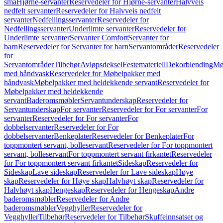
små
Hjørne-servanter
Reservedeler for Hjørne-servanter
Halvveis
nedfelt servanter
Reservedeler for Halvveis nedfelt
servanter
Nedfellingsservanter
Reservedeler for
Nedfellingsservanter
Underlimte servanter
Reservedeler for
Underlimte servanter
Servanter Comfort
Servanter for
barn
Reservedeler for Servanter for barn
Servantområder
Reservedeler
for
Servantområder
Tilbehør
Avløpsdeksel
Festemateriell
Dekorblending
Mø
med håndvask
Reservedeler for Møbelpakker med
håndvask
Møbelpakker med heldekkende servant
Reservedeler for
Møbelpakker med heldekkende
servant
Baderomsmøbler
Servantunderskap
Reservedeler for
Servantunderskap
For servanter
Reservedeler for For servanter
For
servanter
Reservedeler for For servanter
For
dobbelservanter
Reservedeler for For
dobbelservanter
Benkeplater
Reservedeler for Benkeplater
For
toppmontert servant, bolleservant
Reservedeler for For toppmontert
servant, bolleservant
For toppmontert servant firkantet
Reservedeler
for For toppmontert servant firkantet
Sideskap
Reservedeler for
Sideskap
Lave sideskap
Reservedeler for Lave sideskap
Høye
skap
Reservedeler for Høye skap
Halvhøyt skap
Reservedeler for
Halvhøyt skap
Hengeskap
Reservedeler for Hengeskap
Andre
baderomsmøbler
Reservedeler for Andre
baderomsmøbler
Vegghyller
Reservedeler for
Vegghyller
Tilbehør
Reservedeler for Tilbehør
Skuffeinnsatser og