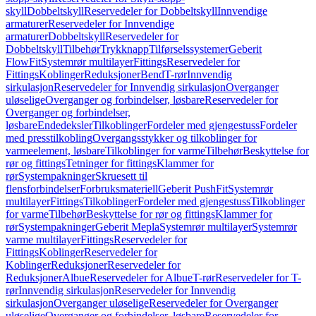
skyll
Dobbeltskyll
Reservedeler for Dobbeltskyll
Innvendige
armaturer
Reservedeler for Innvendige
armaturer
Dobbeltskyll
Reservedeler for
Dobbeltskyll
Tilbehør
Trykknapp
Tilførselssystemer
Geberit
FlowFit
Systemrør multilayer
Fittings
Reservedeler for
Fittings
Koblinger
Reduksjoner
Bend
T-rør
Innvendig
sirkulasjon
Reservedeler for Innvendig sirkulasjon
Overganger
uløselige
Overganger og forbindelser, løsbare
Reservedeler for
Overganger og forbindelser,
løsbare
Endedeksler
Tilkoblinger
Fordeler med gjengestuss
Fordeler
med presstilkobling
Overgangsstykker og tilkoblinger for
varmeelement, løsbare
Tilkoblinger for varme
Tilbehør
Beskyttelse for
rør og fittings
Tetninger for fittings
Klammer for
rør
Systempakninger
Skruesett til
flensforbindelser
Forbruksmateriell
Geberit PushFit
Systemrør
multilayer
Fittings
Tilkoblinger
Fordeler med gjengestuss
Tilkoblinger
for varme
Tilbehør
Beskyttelse for rør og fittings
Klammer for
rør
Systempakninger
Geberit Mepla
Systemrør multilayer
Systemrør
varme multilayer
Fittings
Reservedeler for
Fittings
Koblinger
Reservedeler for
Koblinger
Reduksjoner
Reservedeler for
Reduksjoner
Albue
Reservedeler for Albue
T-rør
Reservedeler for T-
rør
Innvendig sirkulasjon
Reservedeler for Innvendig
sirkulasjon
Overganger uløselige
Reservedeler for Overganger
uløselige
Overganger og forbindelser, løsbare
Reservedeler for