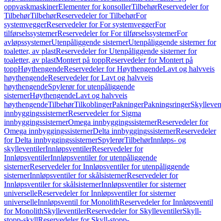
oppvaskmaskiner
Elementer for konsoller
Tilbehør
Reservedeler for
Tilbehør
Tilbehør
Reservedeler for Tilbehør
For
systemvegger
Reservedeler for For systemvegger
For
tilførselssystemer
Reservedeler for For tilførselssystemer
For
avløpssystemer
Utenpåliggende sisterner
Utenpåliggende sisterner for
toaletter, av plast
Reservedeler for Utenpåliggende sisterner for
toaletter, av plast
Montert på topp
Reservedeler for Montert på
topp
Høythengende
Reservedeler for Høythengende
Lavt og halvveis
høythengende
Reservedeler for Lavt og halvveis
høythengende
Spylerør for utenpåliggende
sisterner
Høythengende
Lavt og halvveis
høythengende
Tilbehør
Tilkoblinger
Pakninger
Pakningsringer
Skylleven
innbyggingssisterner
Reservedeler for Sigma
innbyggingssisterner
Omega innbyggingssisterner
Reservedeler for
Omega innbyggingssisterner
Delta innbyggingssisterner
Reservedeler
for Delta innbyggingssisterner
Spylerør
Tilbehør
Innløps- og
skylleventiler
Innløpsventiler
Reservedeler for
Innløpsventiler
Innløpsventiler for utenpåliggende
sisterner
Reservedeler for Innløpsventiler for utenpåliggende
sisterner
Innløpsventiler for skålsisterner
Reservedeler for
Innløpsventiler for skålsisterner
Innløpsventiler for sisterner
universelle
Reservedeler for Innløpsventiler for sisterner
universelle
Innløpsventil for Monolith
Reservedeler for Innløpsventil
for Monolith
Skylleventiler
Reservedeler for Skylleventiler
Skyll-
stopp-skyll
Reservedeler for Skyll-stopp-