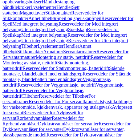
oppbevaringsbokser
Håndklestang og
håndklekroker
Lyselementer
Hendler
Sett
støtteben
Magnettavler
Stikkontakter
Reservedeler for
Stikkontakter
Annet tilbehør
Speil og speilskap
Speil
Reservedeler for
Speil
Med integrert belysning
Reservedeler for Med integrert
belysning
Uten integrert belysning
Speilskap
Reservedeler for
Speilskap
Med integrert belysning
Reservedeler for Med integrert
belysning
Uten integrert belysning
Reservedeler for Uten integrert
belysning
Tilbehør
Lyselementer
Hendler
Annet
tilbehør
Stikkontakter
Armaturer
Servantarmaturer
Reservedeler for
Servantarmaturer
Montering av stativ, nettdrift
Reservedeler for
Montering av stativ, nettdrift
Stativmontering,
batteridrift
Reservedeler for Stativmontering, batteridrift
Stående
montasje, blandebatteri med enhåndsgrep
Reservedeler for Stående
montasje, blandebatteri med enhåndsgrep
Veggmontasje,
nettdrift
Reservedeler for Veggmontasje, nettdrift
Veggmontasje,
batteridrift
Reservedeler for Veggmontasje,
batteridrift
Tilbehør
Reservedeler for Tilbehør
For
servantkraner
Reservedeler for For servantkraner
Utstyrstilkoblinger
for vaskeområde, kjøkkenvask, apparater og utslagsvask
Avløpssett
for servant
Reservedeler for Avløpssett for
servant
Rørbendvannlåser
Reservedeler for
Rørbendvannlåser
Dykkrørvannlåser for servanter
Reservedeler for
Dykkrørvannlåser for servanter
Dykkrørvannlåser for servanter,
plassbeparende modell
Reservedeler for Dykkrørvannlåser for