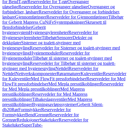
for Bend
T-rør
Reservedeler for T-rør
Overganger
uløselige
Reservedeler for Overganger uløselige
Overganger og
forbindelser, løsbare
Reservedeler for Overganger og forbindelser,
løsbare
Gjennomføringer
Reservedeler for Gjennomføringer
Tilbehør
for Geberit Mapress CuNiFe
Systempakninger
Skruesett til
flensforbindelser
Geberit
hygienesystem
Hygienespylerenheter
Reservedeler for
Hygienespylerenheter
Tilbehør
Sensorer
Deksler og
dekkplater
Sisterner og toalett-styringer med
hygienespyling
Reservedeler for Sisterner og toalett-styringer med
hygienespyling
Hygienemoduler
Reservedeler for
Hygienemoduler
Tilbehør til sisterner og toalett-styringer med
hygienespyling
Reservedeler for Tilbehør til sisterner og toalett-
styringer med hygienespyling
Nettdel
Reservedeler for
Nettdel
Nettverkskomponenter
Rørarmaturer
Kuleventiler
Reservedeler
for Kuleventiler
Med FlowFit pressforbindelser
Reservedeler for Med
FlowFit pressforbindelser
Med Mepla presstilkoblinger
Reservedeler
for Med Mepla presstilkoblinger
Med Mapress
presstilkoblinger
Reservedeler for Med Mapress
presstilkoblinger
Tilbakeslagsventiler
Med Mapress
presstilkoblinger
Bygningsavløpssystemer
Geberit Silent-
db20
Rør
Formstykker
Reservedeler for
Formstykker
Bend
Grenrør
Reservedeler for
Grenrør
Reduksjoner
Stakeluker
Reservedeler for
Stakeluker
SuperTube-