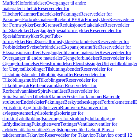
Muffer
Kloforbindelser
Overganger til andre
materialer
Tilbehør
Reservedeler for
Tilbehør
Klammer
Endedeksler
Pakninger
Reservedeler for
Pakninger
Forbruksmateriell
Geberit PE
Rør
Formstykker
Reservedeler
for Formstykker
Bend
Grenrør
Reduksjoner
Stakeluker
Reservedeler
for Stakeluker
Overganger
Spesialformstykker
Reservedeler for
Spesialformstykker
SuperTube-
formstykker
Bend
Spesialformstykker
Forbindelser
Reservedeler for
Forbindelser
Sveiseforbindelser
Ekspansjonsmuffer
Reservedeler for
Ekspansjonsmuffer
Overganger til andre materialer
Reservedeler for
Overganger til andre materialer
Gjengeforbindelser
Reservedeler for
Gjengeforbindelser
Flensforbindelser
Flensbøssinger
Utstyrstilkoblinge
for Utstyrstilkoblinger
Tilslutningsbender
Reservedeler for
Tilslutningsbender
Tilkobliingsmuffer
Reservedeler for
Tilkobliingsmuffer
Tilkoblingsrør
Reservedeler for
Tilkoblingsrør
Rørbendvannlåser
Reservedeler for
Rørbendvannlåser
Spiralvannlåser
Reservedeler for
Spiralvannlåser
Tilbehør
Klammer
Fester for klammer
Bærende
strukturer
Endedeksler
Pakninger
Beskyttelseskapper
Forbruksmateriell
lydisolering og fuktighetsvern
Brannvern
Brannvern for
avløpssystemer
Lydisolering
Isoleringer for
strukturlydutkobling
Isoleringer for strukturlydutkobling og
luftlydisolering
Fuktighetsvern
Tettinger
Ventilatorventiler for
avløp
Ventilatorventiler
Energistoppeventiler
Geberit Pluvia
takdrenering
Takavløp
Reservedeler for Takavløp
Takavløp opptil 12