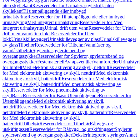
uten skyllekant
Reservedeler for Urinaler, spyledrift, uten
skyllekant
Til utenpåliggende eller innbygd
urinalstyring
Reservedeler for Til utenpåliggende eller innbygd
urinalstyring
Med integrert urinalstyring
Reservedeler for Med
integrert urinalstyring
Urinal, drift uten vann
Reservedeler for Urinal,
drift uten vann
Uten lokk
Reservedeler for Uten
lokk
Urinalskillevegger
Urinalskillevegger av plast
Urinalskillevegger
av glass
Tilbehør
Reservedeler for Tilbehør
Vannlåser og
vannlåstilbehør
Spylerør, spylerørsbend og
overgangsstykker
Reservedeler for Spylerør, spylerørsbend og
overgangsstykker
Festemateriell
Avløpsventiler
Vannfordeler
Urinalstyr
for Innfelt
Med elektronisk aktivering av skyll, nettdrift
Reservedeler
for Med elektronisk aktivering av skyll, nettdrift
Med elektronisk
aktivering av skyll, batteridrift
Reservedeler for Med elektronisk
aktivering av skyll, batteridrift
Med pneumatisk aktivering av
skyll
Reservedeler for Med pneumatisk aktivering av
skyll
Basic
Reservedeler for Basic
Utenpåliggende
Reservedeler for
Utenpåliggende
Med elektronisk aktivering av skyll,
nettdrift
Reservedeler for Med elektronisk aktivering av skyll,
nettdrift
Med elektronisk aktivering av skyll, batteridrift
Reservedeler
for Med elektronisk aktivering av skyll,
batteridrift
Tilbehør
Reservedeler for Tilbehør
Råbygg- og
utskiftingssett
Reservedeler for Råbygg- og utskiftingssett
Spylerør,
spylerørsbend og overgangsstykker
Deksler
Integrerte styringer
Annet