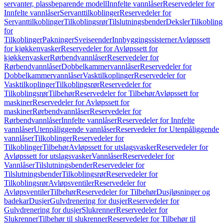
servanter, plassbeparende modell
Innfelte vannlåser
Reservedeler for
Innfelte vannlåser
Servanttilkoblinger
Reservedeler for
Servanttilkoblinger
Tilkoblingsrør
Tilslutningsbender
Deksler
Tilkobling
for
Tilkoblinger
Pakninger
Sveiseender
Innbyggingssisterner
Avløpssett
for kjøkkenvasker
Reservedeler for Avløpssett for
kjøkkenvasker
Rørbendvannlåser
Reservedeler for
Rørbendvannlåser
Dobbelkammervannlåser
Reservedeler for
Dobbelkammervannlåser
Vasktilkoplinger
Reservedeler for
Vasktilkoplinger
Tilkoblingsrør
Reservedeler for
Tilkoblingsrør
Tilbehør
Reservedeler for Tilbehør
Avløpssett for
maskiner
Reservedeler for Avløpssett for
maskiner
Rørbendvannlåser
Reservedeler for
Rørbendvannlåser
Innfelte vannlåser
Reservedeler for Innfelte
vannlåser
Utenpåliggende vannlåser
Reservedeler for Utenpåliggende
vannlåser
Tilkoblinger
Reservedeler for
Tilkoblinger
Tilbehør
Avløpssett for utslagsvasker
Reservedeler for
Avløpssett for utslagsvasker
Vannlåser
Reservedeler for
Vannlåser
Tilslutningsbender
Reservedeler for
Tilslutningsbender
Tilkoblingsrør
Reservedeler for
Tilkoblingsrør
Avløpsventiler
Reservedeler for
Avløpsventiler
Tilbehør
Reservedeler for Tilbehør
Dusjløsninger og
badekar
Dusjer
Gulvdrenering for dusjer
Reservedeler for
Gulvdrenering for dusjer
Slukrenner
Reservedeler for
Slukrenner
Tilbehør til slukrenner
Reservedeler for Tilbehør til