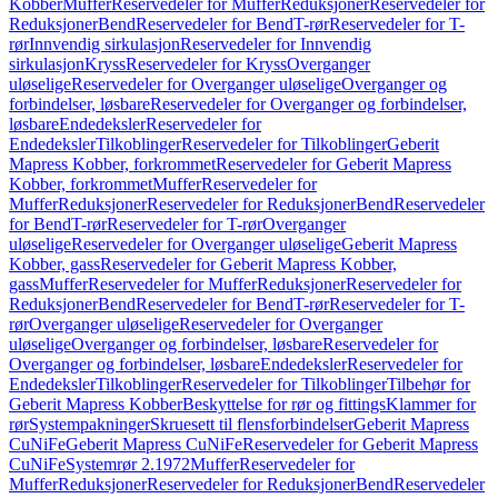
Kobber
Muffer
Reservedeler for Muffer
Reduksjoner
Reservedeler for
Reduksjoner
Bend
Reservedeler for Bend
T-rør
Reservedeler for T-
rør
Innvendig sirkulasjon
Reservedeler for Innvendig
sirkulasjon
Kryss
Reservedeler for Kryss
Overganger
uløselige
Reservedeler for Overganger uløselige
Overganger og
forbindelser, løsbare
Reservedeler for Overganger og forbindelser,
løsbare
Endedeksler
Reservedeler for
Endedeksler
Tilkoblinger
Reservedeler for Tilkoblinger
Geberit
Mapress Kobber, forkrommet
Reservedeler for Geberit Mapress
Kobber, forkrommet
Muffer
Reservedeler for
Muffer
Reduksjoner
Reservedeler for Reduksjoner
Bend
Reservedeler
for Bend
T-rør
Reservedeler for T-rør
Overganger
uløselige
Reservedeler for Overganger uløselige
Geberit Mapress
Kobber, gass
Reservedeler for Geberit Mapress Kobber,
gass
Muffer
Reservedeler for Muffer
Reduksjoner
Reservedeler for
Reduksjoner
Bend
Reservedeler for Bend
T-rør
Reservedeler for T-
rør
Overganger uløselige
Reservedeler for Overganger
uløselige
Overganger og forbindelser, løsbare
Reservedeler for
Overganger og forbindelser, løsbare
Endedeksler
Reservedeler for
Endedeksler
Tilkoblinger
Reservedeler for Tilkoblinger
Tilbehør for
Geberit Mapress Kobber
Beskyttelse for rør og fittings
Klammer for
rør
Systempakninger
Skruesett til flensforbindelser
Geberit Mapress
CuNiFe
Geberit Mapress CuNiFe
Reservedeler for Geberit Mapress
CuNiFe
Systemrør 2.1972
Muffer
Reservedeler for
Muffer
Reduksjoner
Reservedeler for Reduksjoner
Bend
Reservedeler