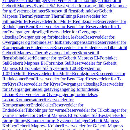
Endedeksler
Tilkoblinger
Reservedeler for Tilkoblinger
Tilbehør til
Geberit Mapress Syrefast Stål
Beskyttelse for rør og fittings
Klammer
for rør
Systempakninger
Skruesett til flensforbindelser
Geberit
Mapress Therm
Systemrør Therm
Fittings
Reservedeler for
Fittings
Muffer
Reservedeler for Muffer
Reduksjoner
Reservedeler for
Reduksjoner
Bend
Reservedeler for Bend
T-rør
Reservedeler for T-
rør
Overganger uløselige
Reservedeler for Overganger
uløselige
Overganger og forbindelser, løsbare
Reservedeler for
Overganger og forbindelser, løsbare
Kompensatorer
Reservedeler for
Kompensatorer
Endedeksler
Reservedeler for Endedeksler
Tilbehør til
Geberit Mapress Therm
Systempakninger
Skruesett til
flensforbindelser
Klammer for rør
Geberit Mapress El-Forsinket
Stål
Geberit Mapress El-Forsinket Stål
Reservedeler for Geberit
Mapress El-Forsinket Stål
Systemrør 1.0034
Systemrør
1.0215
Muffer
Reservedeler for Muffer
Reduksjoner
Reservedeler for
Reduksjoner
Bend
Reservedeler for Bend
T-rør
Reservedeler for T-
rør
Kryss
Reservedeler for Kryss
Overganger uløselige
Reservedeler
for Overganger uløselige
Overganger og forbindelser,
løsbare
Reservedeler for Overganger og forbindelser,
løsbare
Kompensatorer
Reservedeler for
Kompensatorer
Endedeksler
Reservedeler for
Endedeksler
Tilkoblinger for varme
Reservedeler for Tilkoblinger for
varme
Tilbehør for Geberit Mapress El-Forsinket Stål
Beskyttelse for
rør og fittings
Klammer for rør
Systempakninger
Geberit Mapress
Kobber
Geberit Mapress Kobber
Reservedeler for Geberit Mapress