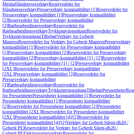
Mepla
Håndpressverktøy
Reservedeler for
Håndpressverktøy
Presseverktøy kompatibilitet [1]
Reservedeler for
Presseverktøy kompatibilitet [1]
Presseverktøy kompatibilitet
[2]
Reservedeler for Presseverktøy kompatibilitet
[2]
Rørbearbeidingsverktøy
Reservedeler for
Rørbearbeidingsverktøy
Trykkprøvingsplugg
Reservedeler for
Trykkprøvingsplugg
Tilbehør
Verktøy for Geberit
Mapress
Reservedeler for Verktøy for Geberit Mapress
Presseverktøy
kompatibilitet [1]
Reservedeler for Presseverktøy kompatibilitet
[1]
Presseverktøy kompatibilitet [2]
Reservedeler for Presseverktøy
kompatibilitet [2]
Pressverktøy-kompatibilitet [1] / [2]
Reservedeler
for Pressverktøy-kompatibilitet [1] / [2]
Presseverktøy kompatibilitet
[2XL]
Reservedeler for Presseverktøy kompatibilitet
[2XL]
Presseverktøy kompatibilitet [3]
Reservedeler for
Presseverktøy kompatibilitet
[3]
Rørbearbeidingsverktøy
Reservedeler for
Rørbearbeidingsverktøy
Trykkprøvingsplugg
Tilbehør
Pressenheter
Res
for Pressenheter
Pressenheter kompatibilitet [1]
Reservedeler for
Pressenheter kompatibilitet [1]
Pressenheter kompatibilitet
[2]
Reservedeler for Pressenheter kompatibilitet [2]
Pressenheter
kompatibilitet [2XL]
Reservedeler for Pressenheter kompatibilitet
[2XL]
Pressenheter kompatibilitet [4]/[2]
Reservedeler for
Pressenheter kompatibilitet [4]/[2]
Verktøy for Geberit Silent-db20 /
Geberit PE
Reservedeler for Verktøy for Geberit Silent-db20 /
Geberit PE
Elektrosveiseverktøy
Reservedeler for