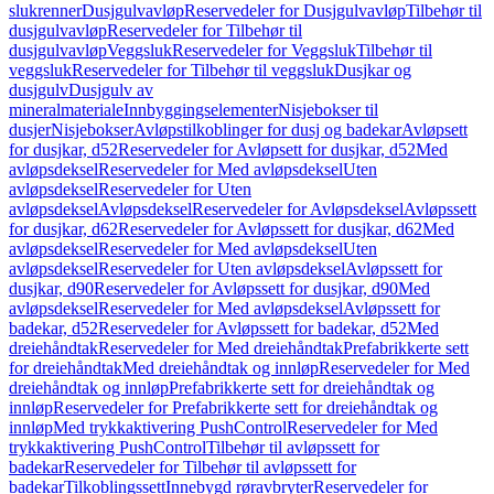
slukrenner
Dusjgulvavløp
Reservedeler for Dusjgulvavløp
Tilbehør til
dusjgulvavløp
Reservedeler for Tilbehør til
dusjgulvavløp
Veggsluk
Reservedeler for Veggsluk
Tilbehør til
veggsluk
Reservedeler for Tilbehør til veggsluk
Dusjkar og
dusjgulv
Dusjgulv av
mineralmateriale
Innbyggingselementer
Nisjebokser til
dusjer
Nisjebokser
Avløpstilkoblinger for dusj og badekar
Avløpsett
for dusjkar, d52
Reservedeler for Avløpsett for dusjkar, d52
Med
avløpsdeksel
Reservedeler for Med avløpsdeksel
Uten
avløpsdeksel
Reservedeler for Uten
avløpsdeksel
Avløpsdeksel
Reservedeler for Avløpsdeksel
Avløpssett
for dusjkar, d62
Reservedeler for Avløpssett for dusjkar, d62
Med
avløpsdeksel
Reservedeler for Med avløpsdeksel
Uten
avløpsdeksel
Reservedeler for Uten avløpsdeksel
Avløpssett for
dusjkar, d90
Reservedeler for Avløpssett for dusjkar, d90
Med
avløpsdeksel
Reservedeler for Med avløpsdeksel
Avløpssett for
badekar, d52
Reservedeler for Avløpssett for badekar, d52
Med
dreiehåndtak
Reservedeler for Med dreiehåndtak
Prefabrikkerte sett
for dreiehåndtak
Med dreiehåndtak og innløp
Reservedeler for Med
dreiehåndtak og innløp
Prefabrikkerte sett for dreiehåndtak og
innløp
Reservedeler for Prefabrikkerte sett for dreiehåndtak og
innløp
Med trykkaktivering PushControl
Reservedeler for Med
trykkaktivering PushControl
Tilbehør til avløpssett for
badekar
Reservedeler for Tilbehør til avløpssett for
badekar
Tilkoblingssett
Innebygd røravbryter
Reservedeler for