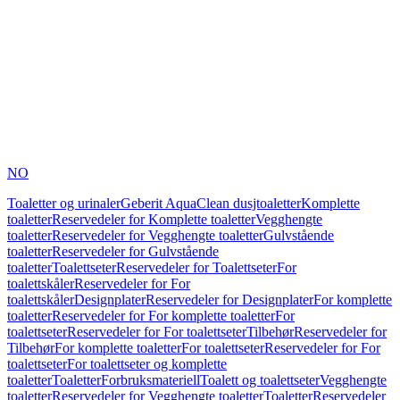
NO
Toaletter og urinaler
Geberit AquaClean dusjtoaletter
Komplette
toaletter
Reservedeler for Komplette toaletter
Vegghengte
toaletter
Reservedeler for Vegghengte toaletter
Gulvstående
toaletter
Reservedeler for Gulvstående
toaletter
Toalettseter
Reservedeler for Toalettseter
For
toalettskåler
Reservedeler for For
toalettskåler
Designplater
Reservedeler for Designplater
For komplette
toaletter
Reservedeler for For komplette toaletter
For
toalettseter
Reservedeler for For toalettseter
Tilbehør
Reservedeler for
Tilbehør
For komplette toaletter
For toalettseter
Reservedeler for For
toalettseter
For toalettseter og komplette
toaletter
Toaletter
Forbruksmateriell
Toalett og toalettseter
Vegghengte
toaletter
Reservedeler for Vegghengte toaletter
Toaletter
Reservedeler