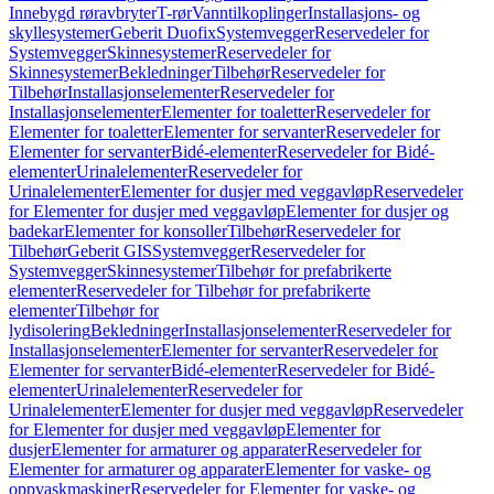
Innebygd røravbryter
T-rør
Vanntilkoplinger
Installasjons- og
skyllesystemer
Geberit Duofix
Systemvegger
Reservedeler for
Systemvegger
Skinnesystemer
Reservedeler for
Skinnesystemer
Bekledninger
Tilbehør
Reservedeler for
Tilbehør
Installasjonselementer
Reservedeler for
Installasjonselementer
Elementer for toaletter
Reservedeler for
Elementer for toaletter
Elementer for servanter
Reservedeler for
Elementer for servanter
Bidé-elementer
Reservedeler for Bidé-
elementer
Urinalelementer
Reservedeler for
Urinalelementer
Elementer for dusjer med veggavløp
Reservedeler
for Elementer for dusjer med veggavløp
Elementer for dusjer og
badekar
Elementer for konsoller
Tilbehør
Reservedeler for
Tilbehør
Geberit GIS
Systemvegger
Reservedeler for
Systemvegger
Skinnesystemer
Tilbehør for prefabrikerte
elementer
Reservedeler for Tilbehør for prefabrikerte
elementer
Tilbehør for
lydisolering
Bekledninger
Installasjonselementer
Reservedeler for
Installasjonselementer
Elementer for servanter
Reservedeler for
Elementer for servanter
Bidé-elementer
Reservedeler for Bidé-
elementer
Urinalelementer
Reservedeler for
Urinalelementer
Elementer for dusjer med veggavløp
Reservedeler
for Elementer for dusjer med veggavløp
Elementer for
dusjer
Elementer for armaturer og apparater
Reservedeler for
Elementer for armaturer og apparater
Elementer for vaske- og
oppvaskmaskiner
Reservedeler for Elementer for vaske- og