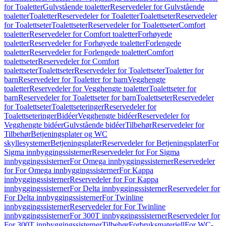
for Toaletter
Gulvstående toaletter
Reservedeler for Gulvstående
toaletter
Toaletter
Reservedeler for Toaletter
Toalettseter
Reservedeler
for Toalettseter
Toalettseter
Reservedeler for Toalettseter
Comfort
toaletter
Reservedeler for Comfort toaletter
Forhøyede
toaletter
Reservedeler for Forhøyede toaletter
Forlengede
toaletter
Reservedeler for Forlengede toaletter
Comfort
toalettseter
Reservedeler for Comfort
toalettseter
Toalettseter
Reservedeler for Toalettseter
Toaletter for
barn
Reservedeler for Toaletter for barn
Vegghengte
toaletter
Reservedeler for Vegghengte toaletter
Toalettseter for
barn
Reservedeler for Toalettseter for barn
Toalettseter
Reservedeler
for Toalettseter
Toalettseteringer
Reservedeler for
Toalettseteringer
Bidéer
Vegghengte bidéer
Reservedeler for
Vegghengte bidéer
Gulvstående bidéer
Tilbehør
Reservedeler for
Tilbehør
Betjeningsplater og WC
skyllesystemer
Betjeningsplater
Reservedeler for Betjeningsplater
For
Sigma innbyggingssisterner
Reservedeler for For Sigma
innbyggingssisterner
For Omega innbyggingssisterner
Reservedeler
for For Omega innbyggingssisterner
For Kappa
innbyggingssisterner
Reservedeler for For Kappa
innbyggingssisterner
For Delta innbyggingssisterner
Reservedeler for
For Delta innbyggingssisterner
For Twinline
innbyggingssisterner
Reservedeler for For Twinline
innbyggingssisterner
For 300T innbyggingssisterner
Reservedeler for
For 300T innbyggingssisterner
Tilbehør
Forbruksmateriell
For WC-