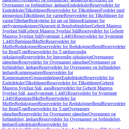
Overganger og forbindelser, løsbare
Endedeksler
Reservedeler for
Endedeksler
Tilkoblinger
Reservedeler for Tilkoblinger
Fordeler med
gjengestuss
Tilkoblinger for varme
Reservedeler for Tilkoblinger for
varme
Tilbehør
Beskyttelse for rør og fittings
Klammer for
rør
Systempakninger
Skruesett til flensforbindelser
Geberit Mapress
Syrefast Stål
Geberit Mapress Syrefast Stål
Reservedeler for Geberit
Mapress Syrefast Stål
Systemrør 1.4401
Reservedeler for Systemrør
1.4401
Rørnippel
Muffer
Reservedeler for
Muffer
Reduksjoner
Reservedeler for Reduksjoner
Bend
Reservedeler
for Bend
T-rør
Reservedeler for T-rør
Innvendig
sirkulasjon
Reservedeler for Innvendig sirkulasjon
Overganger
uløselige
Reservedeler for Overganger uløselige
Overganger og
forbindelser, løsbare
Reservedeler for Overganger og forbindelser,
løsbare
Kompensatorer
Reservedeler for
Kompensatorer
Gjennomføringer
Endedeksler
Reservedeler for
Endedeksler
Tilkoblinger
Reservedeler for Tilkoblinger
Geberit
Mapress Syrefast Stål, gass
Reservedeler for Geberit Mapress
Syrefast Stål, gass
Systemrør 1.4401
Reservedeler for Systemrør
1.4401
Rørnippel
Muffer
Reservedeler for
Muffer
Reduksjoner
Reservedeler for Reduksjoner
Bend
Reservedeler
for Bend
T-rør
Reservedeler for T-rør
Overganger
uløselige
Reservedeler for Overganger uløselige
Overganger og
forbindelser, løsbare
Reservedeler for Overganger og forbindelser,
løsbare
Endedeksler
Reservedeler for