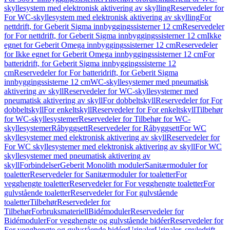
skyllesystem med elektronisk aktivering av skylling
Reservedeler for
For WC-skyllesystem med elektronisk aktivering av skylling
For
nettdrift, for Geberit Sigma innbyggingssisterner 12 cm
Reservedeler
for For nettdrift, for Geberit Sigma innbyggingssisterner 12 cm
Ikke
egnet for Geberit Omega innbyggingssisterner 12 cm
Reservedeler
for Ikke egnet for Geberit Omega innbyggingssisterner 12 cm
For
batteridrift, for Geberit Sigma innbyggingssisterne 12
cm
Reservedeler for For batteridrift, for Geberit Sigma
innbyggingssisterne 12 cm
WC-skyllesystemer med pneumatisk
aktivering av skyll
Reservedeler for WC-skyllesystemer med
pneumatisk aktivering av skyll
For dobbeltskyll
Reservedeler for For
dobbeltskyll
For enkeltskyll
Reservedeler for For enkeltskyll
Tilbehør
for WC-skyllesystemer
Reservedeler for Tilbehør for WC-
skyllesystemer
Råbyggsett
Reservedeler for Råbyggsett
For WC
skyllesystemer med elektronisk aktivering av skyll
Reservedeler for
For WC skyllesystemer med elektronisk aktivering av skyll
For WC
skyllesystemer med pneumatisk aktivering av
skyll
Forbindelser
Geberit Monolith moduler
Sanitærmoduler for
toaletter
Reservedeler for Sanitærmoduler for toaletter
For
vegghengte toaletter
Reservedeler for For vegghengte toaletter
For
gulvstående toaletter
Reservedeler for For gulvstående
toaletter
Tilbehør
Reservedeler for
Tilbehør
Forbruksmateriell
Bidémoduler
Reservedeler for
Bidémoduler
For vegghengte og gulvstående bidéer
Reservedeler for
For vegghengte og gulvstående bidéer
Urinaler
Urinaler, spyledrift,