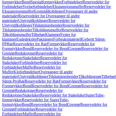
formstykker
Bend
Spesialformstykker
Forbindelser
Reservedeler for
Forbindelser
Sveiseforbindelser
Ekspansjonsmuffer
Reservedeler for
Ekspansjonsmuffer
Kromstålkoblinger
Overganger til andre
materialer
Reservedeler for Overganger til andre
materialer
Utstyrstilkoblinger
Reservedeler for
Utstyrstilkoblinger
Tilslutningsbender
Reservedeler for
Tilslutningsbender
Tilkoblingsmuffer
Reservedeler for
Tilkoblingsmuffer
Tilbehør
Klammer
Fester for
klammer
Endedeksler
Pakninger
Forbruksmateriell
Geberit Silent-
PP
Rør
Reservedeler for Rør
Formstykker
Reservedeler for
Formstykker
Bend
Reservedeler for Bend
Grenrør
Reservedeler for
Grenrør
Reduksjoner
Reservedeler for
Reduksjoner
Stakeluker
Reservedeler for
Stakeluker
Forbindelser
Reservedeler for
Forbindelser
Muffer
Reservedeler for
Muffer
Kloforbindelser
Overganger til andre
materialer
Utstyrstilkoblinger
Tilslutningsbender
Tilkoblingsrør
Tilbehør
Silent-Pro
Rør
Reservedeler for Rør
Formstykker
Reservedeler for
Formstykker
Bend
Reservedeler for Bend
Grenrør
Reservedeler for
Grenrør
Reduksjoner
Reservedeler for
Reduksjoner
Stakeluker
Reservedeler for Stakeluker
SuperTube-
formstykker
Reservedeler for SuperTube-
formstykker
Bend
Reservedeler for Bend
Grenrør
Reservedeler for
Grenrør
Forbindelser
Reservedeler for
Forbindelser
Muffer
Reservedeler for