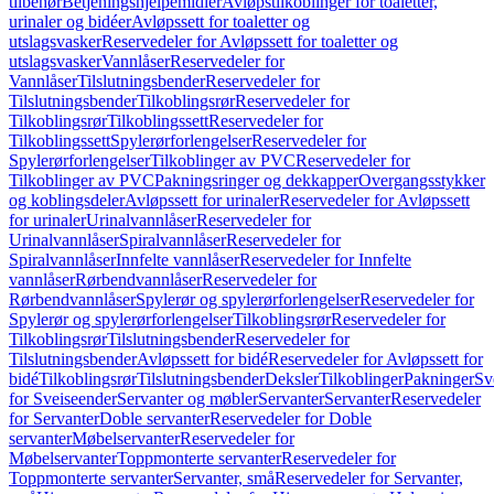
tilbehør
Betjeningshjelpemidler
Avløpstilkoblinger for toaletter,
urinaler og bidéer
Avløpssett for toaletter og
utslagsvasker
Reservedeler for Avløpssett for toaletter og
utslagsvasker
Vannlåser
Reservedeler for
Vannlåser
Tilslutningsbender
Reservedeler for
Tilslutningsbender
Tilkoblingsrør
Reservedeler for
Tilkoblingsrør
Tilkoblingssett
Reservedeler for
Tilkoblingssett
Spylerørforlengelser
Reservedeler for
Spylerørforlengelser
Tilkoblinger av PVC
Reservedeler for
Tilkoblinger av PVC
Pakningsringer og dekkapper
Overgangsstykker
og koblingsdeler
Avløpssett for urinaler
Reservedeler for Avløpssett
for urinaler
Urinalvannlåser
Reservedeler for
Urinalvannlåser
Spiralvannlåser
Reservedeler for
Spiralvannlåser
Innfelte vannlåser
Reservedeler for Innfelte
vannlåser
Rørbendvannlåser
Reservedeler for
Rørbendvannlåser
Spylerør og spylerørforlengelser
Reservedeler for
Spylerør og spylerørforlengelser
Tilkoblingsrør
Reservedeler for
Tilkoblingsrør
Tilslutningsbender
Reservedeler for
Tilslutningsbender
Avløpssett for bidé
Reservedeler for Avløpssett for
bidé
Tilkoblingsrør
Tilslutningsbender
Deksler
Tilkoblinger
Pakninger
Sv
for Sveiseender
Servanter og møbler
Servanter
Servanter
Reservedeler
for Servanter
Doble servanter
Reservedeler for Doble
servanter
Møbelservanter
Reservedeler for
Møbelservanter
Toppmonterte servanter
Reservedeler for
Toppmonterte servanter
Servanter, små
Reservedeler for Servanter,