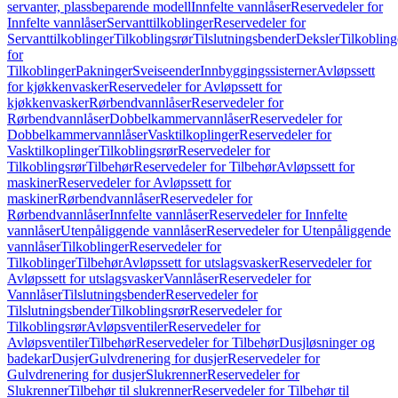
servanter, plassbeparende modell
Innfelte vannlåser
Reservedeler for
Innfelte vannlåser
Servanttilkoblinger
Reservedeler for
Servanttilkoblinger
Tilkoblingsrør
Tilslutningsbender
Deksler
Tilkobling
for
Tilkoblinger
Pakninger
Sveiseender
Innbyggingssisterner
Avløpssett
for kjøkkenvasker
Reservedeler for Avløpssett for
kjøkkenvasker
Rørbendvannlåser
Reservedeler for
Rørbendvannlåser
Dobbelkammervannlåser
Reservedeler for
Dobbelkammervannlåser
Vasktilkoplinger
Reservedeler for
Vasktilkoplinger
Tilkoblingsrør
Reservedeler for
Tilkoblingsrør
Tilbehør
Reservedeler for Tilbehør
Avløpssett for
maskiner
Reservedeler for Avløpssett for
maskiner
Rørbendvannlåser
Reservedeler for
Rørbendvannlåser
Innfelte vannlåser
Reservedeler for Innfelte
vannlåser
Utenpåliggende vannlåser
Reservedeler for Utenpåliggende
vannlåser
Tilkoblinger
Reservedeler for
Tilkoblinger
Tilbehør
Avløpssett for utslagsvasker
Reservedeler for
Avløpssett for utslagsvasker
Vannlåser
Reservedeler for
Vannlåser
Tilslutningsbender
Reservedeler for
Tilslutningsbender
Tilkoblingsrør
Reservedeler for
Tilkoblingsrør
Avløpsventiler
Reservedeler for
Avløpsventiler
Tilbehør
Reservedeler for Tilbehør
Dusjløsninger og
badekar
Dusjer
Gulvdrenering for dusjer
Reservedeler for
Gulvdrenering for dusjer
Slukrenner
Reservedeler for
Slukrenner
Tilbehør til slukrenner
Reservedeler for Tilbehør til