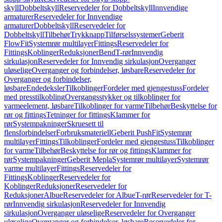
skyll
Dobbeltskyll
Reservedeler for Dobbeltskyll
Innvendige
armaturer
Reservedeler for Innvendige
armaturer
Dobbeltskyll
Reservedeler for
Dobbeltskyll
Tilbehør
Trykknapp
Tilførselssystemer
Geberit
FlowFit
Systemrør multilayer
Fittings
Reservedeler for
Fittings
Koblinger
Reduksjoner
Bend
T-rør
Innvendig
sirkulasjon
Reservedeler for Innvendig sirkulasjon
Overganger
uløselige
Overganger og forbindelser, løsbare
Reservedeler for
Overganger og forbindelser,
løsbare
Endedeksler
Tilkoblinger
Fordeler med gjengestuss
Fordeler
med presstilkobling
Overgangsstykker og tilkoblinger for
varmeelement, løsbare
Tilkoblinger for varme
Tilbehør
Beskyttelse for
rør og fittings
Tetninger for fittings
Klammer for
rør
Systempakninger
Skruesett til
flensforbindelser
Forbruksmateriell
Geberit PushFit
Systemrør
multilayer
Fittings
Tilkoblinger
Fordeler med gjengestuss
Tilkoblinger
for varme
Tilbehør
Beskyttelse for rør og fittings
Klammer for
rør
Systempakninger
Geberit Mepla
Systemrør multilayer
Systemrør
varme multilayer
Fittings
Reservedeler for
Fittings
Koblinger
Reservedeler for
Koblinger
Reduksjoner
Reservedeler for
Reduksjoner
Albue
Reservedeler for Albue
T-rør
Reservedeler for T-
rør
Innvendig sirkulasjon
Reservedeler for Innvendig
sirkulasjon
Overganger uløselige
Reservedeler for Overganger
uløselige
Overganger og forbindelser, løsbare
Reservedeler for