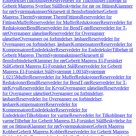
Endedeksler
Tilkoblinger
Reservedeler for Tilkoblinger
Tilbehør til
Geberit Mapress Syrefast Stål
Beskyttelse for rør og fittings
Klammer
for rør
Systempakninger
Skruesett til flensforbindelser
Geberit
Mapress Therm
Systemrør Therm
Fittings
Reservedeler for
Fittings
Muffer
Reservedeler for Muffer
Reduksjoner
Reservedeler for
Reduksjoner
Bend
Reservedeler for Bend
T-rør
Reservedeler for T-
rør
Overganger uløselige
Reservedeler for Overganger
uløselige
Overganger og forbindelser, løsbare
Reservedeler for
Overganger og forbindelser, løsbare
Kompensatorer
Reservedeler for
Kompensatorer
Endedeksler
Reservedeler for Endedeksler
Tilbehør til
Geberit Mapress Therm
Systempakninger
Skruesett til
flensforbindelser
Klammer for rør
Geberit Mapress El-Forsinket
Stål
Geberit Mapress El-Forsinket Stål
Reservedeler for Geberit
Mapress El-Forsinket Stål
Systemrør 1.0034
Systemrør
1.0215
Muffer
Reservedeler for Muffer
Reduksjoner
Reservedeler for
Reduksjoner
Bend
Reservedeler for Bend
T-rør
Reservedeler for T-
rør
Kryss
Reservedeler for Kryss
Overganger uløselige
Reservedeler
for Overganger uløselige
Overganger og forbindelser,
løsbare
Reservedeler for Overganger og forbindelser,
løsbare
Kompensatorer
Reservedeler for
Kompensatorer
Endedeksler
Reservedeler for
Endedeksler
Tilkoblinger for varme
Reservedeler for Tilkoblinger for
varme
Tilbehør for Geberit Mapress El-Forsinket Stål
Beskyttelse for
rør og fittings
Klammer for rør
Systempakninger
Geberit Mapress
Kobber
Geberit Mapress Kobber
Reservedeler for Geberit Mapress