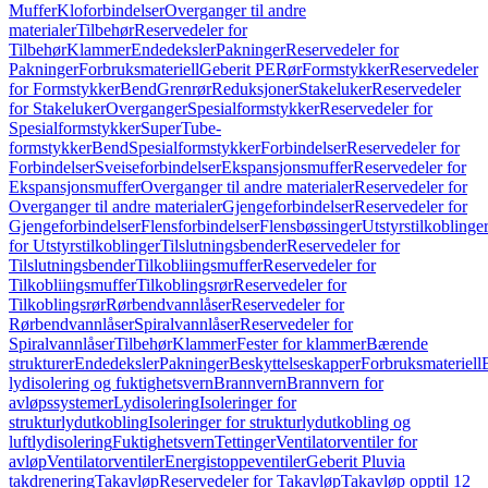
Muffer
Kloforbindelser
Overganger til andre
materialer
Tilbehør
Reservedeler for
Tilbehør
Klammer
Endedeksler
Pakninger
Reservedeler for
Pakninger
Forbruksmateriell
Geberit PE
Rør
Formstykker
Reservedeler
for Formstykker
Bend
Grenrør
Reduksjoner
Stakeluker
Reservedeler
for Stakeluker
Overganger
Spesialformstykker
Reservedeler for
Spesialformstykker
SuperTube-
formstykker
Bend
Spesialformstykker
Forbindelser
Reservedeler for
Forbindelser
Sveiseforbindelser
Ekspansjonsmuffer
Reservedeler for
Ekspansjonsmuffer
Overganger til andre materialer
Reservedeler for
Overganger til andre materialer
Gjengeforbindelser
Reservedeler for
Gjengeforbindelser
Flensforbindelser
Flensbøssinger
Utstyrstilkoblinge
for Utstyrstilkoblinger
Tilslutningsbender
Reservedeler for
Tilslutningsbender
Tilkobliingsmuffer
Reservedeler for
Tilkobliingsmuffer
Tilkoblingsrør
Reservedeler for
Tilkoblingsrør
Rørbendvannlåser
Reservedeler for
Rørbendvannlåser
Spiralvannlåser
Reservedeler for
Spiralvannlåser
Tilbehør
Klammer
Fester for klammer
Bærende
strukturer
Endedeksler
Pakninger
Beskyttelseskapper
Forbruksmateriell
lydisolering og fuktighetsvern
Brannvern
Brannvern for
avløpssystemer
Lydisolering
Isoleringer for
strukturlydutkobling
Isoleringer for strukturlydutkobling og
luftlydisolering
Fuktighetsvern
Tettinger
Ventilatorventiler for
avløp
Ventilatorventiler
Energistoppeventiler
Geberit Pluvia
takdrenering
Takavløp
Reservedeler for Takavløp
Takavløp opptil 12