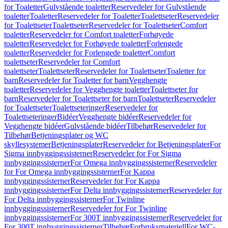
for Toaletter
Gulvstående toaletter
Reservedeler for Gulvstående
toaletter
Toaletter
Reservedeler for Toaletter
Toalettseter
Reservedeler
for Toalettseter
Toalettseter
Reservedeler for Toalettseter
Comfort
toaletter
Reservedeler for Comfort toaletter
Forhøyede
toaletter
Reservedeler for Forhøyede toaletter
Forlengede
toaletter
Reservedeler for Forlengede toaletter
Comfort
toalettseter
Reservedeler for Comfort
toalettseter
Toalettseter
Reservedeler for Toalettseter
Toaletter for
barn
Reservedeler for Toaletter for barn
Vegghengte
toaletter
Reservedeler for Vegghengte toaletter
Toalettseter for
barn
Reservedeler for Toalettseter for barn
Toalettseter
Reservedeler
for Toalettseter
Toalettseteringer
Reservedeler for
Toalettseteringer
Bidéer
Vegghengte bidéer
Reservedeler for
Vegghengte bidéer
Gulvstående bidéer
Tilbehør
Reservedeler for
Tilbehør
Betjeningsplater og WC
skyllesystemer
Betjeningsplater
Reservedeler for Betjeningsplater
For
Sigma innbyggingssisterner
Reservedeler for For Sigma
innbyggingssisterner
For Omega innbyggingssisterner
Reservedeler
for For Omega innbyggingssisterner
For Kappa
innbyggingssisterner
Reservedeler for For Kappa
innbyggingssisterner
For Delta innbyggingssisterner
Reservedeler for
For Delta innbyggingssisterner
For Twinline
innbyggingssisterner
Reservedeler for For Twinline
innbyggingssisterner
For 300T innbyggingssisterner
Reservedeler for
For 300T innbyggingssisterner
Tilbehør
Forbruksmateriell
For WC-