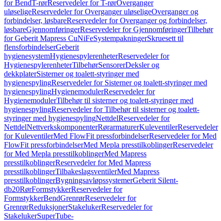
for Bend
T-rør
Reservedeler for T-rør
Overganger
uløselige
Reservedeler for Overganger uløselige
Overganger og
forbindelser, løsbare
Reservedeler for Overganger og forbindelser,
løsbare
Gjennomføringer
Reservedeler for Gjennomføringer
Tilbehør
for Geberit Mapress CuNiFe
Systempakninger
Skruesett til
flensforbindelser
Geberit
hygienesystem
Hygienespylerenheter
Reservedeler for
Hygienespylerenheter
Tilbehør
Sensorer
Deksler og
dekkplater
Sisterner og toalett-styringer med
hygienespyling
Reservedeler for Sisterner og toalett-styringer med
hygienespyling
Hygienemoduler
Reservedeler for
Hygienemoduler
Tilbehør til sisterner og toalett-styringer med
hygienespyling
Reservedeler for Tilbehør til sisterner og toalett-
styringer med hygienespyling
Nettdel
Reservedeler for
Nettdel
Nettverkskomponenter
Rørarmaturer
Kuleventiler
Reservedeler
for Kuleventiler
Med FlowFit pressforbindelser
Reservedeler for Med
FlowFit pressforbindelser
Med Mepla presstilkoblinger
Reservedeler
for Med Mepla presstilkoblinger
Med Mapress
presstilkoblinger
Reservedeler for Med Mapress
presstilkoblinger
Tilbakeslagsventiler
Med Mapress
presstilkoblinger
Bygningsavløpssystemer
Geberit Silent-
db20
Rør
Formstykker
Reservedeler for
Formstykker
Bend
Grenrør
Reservedeler for
Grenrør
Reduksjoner
Stakeluker
Reservedeler for
Stakeluker
SuperTube-