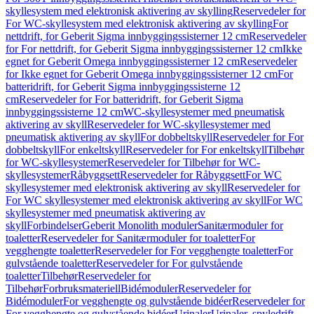
skyllesystem med elektronisk aktivering av skylling
Reservedeler for
For WC-skyllesystem med elektronisk aktivering av skylling
For
nettdrift, for Geberit Sigma innbyggingssisterner 12 cm
Reservedeler
for For nettdrift, for Geberit Sigma innbyggingssisterner 12 cm
Ikke
egnet for Geberit Omega innbyggingssisterner 12 cm
Reservedeler
for Ikke egnet for Geberit Omega innbyggingssisterner 12 cm
For
batteridrift, for Geberit Sigma innbyggingssisterne 12
cm
Reservedeler for For batteridrift, for Geberit Sigma
innbyggingssisterne 12 cm
WC-skyllesystemer med pneumatisk
aktivering av skyll
Reservedeler for WC-skyllesystemer med
pneumatisk aktivering av skyll
For dobbeltskyll
Reservedeler for For
dobbeltskyll
For enkeltskyll
Reservedeler for For enkeltskyll
Tilbehør
for WC-skyllesystemer
Reservedeler for Tilbehør for WC-
skyllesystemer
Råbyggsett
Reservedeler for Råbyggsett
For WC
skyllesystemer med elektronisk aktivering av skyll
Reservedeler for
For WC skyllesystemer med elektronisk aktivering av skyll
For WC
skyllesystemer med pneumatisk aktivering av
skyll
Forbindelser
Geberit Monolith moduler
Sanitærmoduler for
toaletter
Reservedeler for Sanitærmoduler for toaletter
For
vegghengte toaletter
Reservedeler for For vegghengte toaletter
For
gulvstående toaletter
Reservedeler for For gulvstående
toaletter
Tilbehør
Reservedeler for
Tilbehør
Forbruksmateriell
Bidémoduler
Reservedeler for
Bidémoduler
For vegghengte og gulvstående bidéer
Reservedeler for
For vegghengte og gulvstående bidéer
Urinaler
Urinaler, spyledrift,