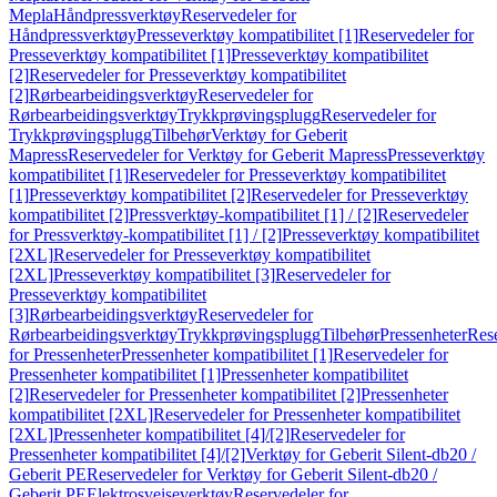
Mepla
Håndpressverktøy
Reservedeler for
Håndpressverktøy
Presseverktøy kompatibilitet [1]
Reservedeler for
Presseverktøy kompatibilitet [1]
Presseverktøy kompatibilitet
[2]
Reservedeler for Presseverktøy kompatibilitet
[2]
Rørbearbeidingsverktøy
Reservedeler for
Rørbearbeidingsverktøy
Trykkprøvingsplugg
Reservedeler for
Trykkprøvingsplugg
Tilbehør
Verktøy for Geberit
Mapress
Reservedeler for Verktøy for Geberit Mapress
Presseverktøy
kompatibilitet [1]
Reservedeler for Presseverktøy kompatibilitet
[1]
Presseverktøy kompatibilitet [2]
Reservedeler for Presseverktøy
kompatibilitet [2]
Pressverktøy-kompatibilitet [1] / [2]
Reservedeler
for Pressverktøy-kompatibilitet [1] / [2]
Presseverktøy kompatibilitet
[2XL]
Reservedeler for Presseverktøy kompatibilitet
[2XL]
Presseverktøy kompatibilitet [3]
Reservedeler for
Presseverktøy kompatibilitet
[3]
Rørbearbeidingsverktøy
Reservedeler for
Rørbearbeidingsverktøy
Trykkprøvingsplugg
Tilbehør
Pressenheter
Res
for Pressenheter
Pressenheter kompatibilitet [1]
Reservedeler for
Pressenheter kompatibilitet [1]
Pressenheter kompatibilitet
[2]
Reservedeler for Pressenheter kompatibilitet [2]
Pressenheter
kompatibilitet [2XL]
Reservedeler for Pressenheter kompatibilitet
[2XL]
Pressenheter kompatibilitet [4]/[2]
Reservedeler for
Pressenheter kompatibilitet [4]/[2]
Verktøy for Geberit Silent-db20 /
Geberit PE
Reservedeler for Verktøy for Geberit Silent-db20 /
Geberit PE
Elektrosveiseverktøy
Reservedeler for