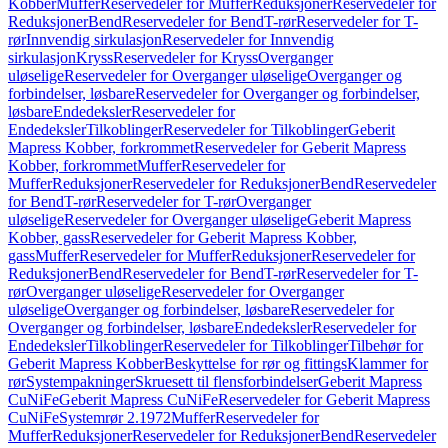
Kobber
Muffer
Reservedeler for Muffer
Reduksjoner
Reservedeler for
Reduksjoner
Bend
Reservedeler for Bend
T-rør
Reservedeler for T-
rør
Innvendig sirkulasjon
Reservedeler for Innvendig
sirkulasjon
Kryss
Reservedeler for Kryss
Overganger
uløselige
Reservedeler for Overganger uløselige
Overganger og
forbindelser, løsbare
Reservedeler for Overganger og forbindelser,
løsbare
Endedeksler
Reservedeler for
Endedeksler
Tilkoblinger
Reservedeler for Tilkoblinger
Geberit
Mapress Kobber, forkrommet
Reservedeler for Geberit Mapress
Kobber, forkrommet
Muffer
Reservedeler for
Muffer
Reduksjoner
Reservedeler for Reduksjoner
Bend
Reservedeler
for Bend
T-rør
Reservedeler for T-rør
Overganger
uløselige
Reservedeler for Overganger uløselige
Geberit Mapress
Kobber, gass
Reservedeler for Geberit Mapress Kobber,
gass
Muffer
Reservedeler for Muffer
Reduksjoner
Reservedeler for
Reduksjoner
Bend
Reservedeler for Bend
T-rør
Reservedeler for T-
rør
Overganger uløselige
Reservedeler for Overganger
uløselige
Overganger og forbindelser, løsbare
Reservedeler for
Overganger og forbindelser, løsbare
Endedeksler
Reservedeler for
Endedeksler
Tilkoblinger
Reservedeler for Tilkoblinger
Tilbehør for
Geberit Mapress Kobber
Beskyttelse for rør og fittings
Klammer for
rør
Systempakninger
Skruesett til flensforbindelser
Geberit Mapress
CuNiFe
Geberit Mapress CuNiFe
Reservedeler for Geberit Mapress
CuNiFe
Systemrør 2.1972
Muffer
Reservedeler for
Muffer
Reduksjoner
Reservedeler for Reduksjoner
Bend
Reservedeler