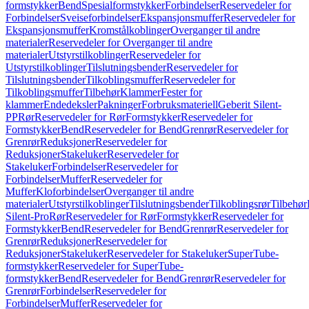
formstykker
Bend
Spesialformstykker
Forbindelser
Reservedeler for
Forbindelser
Sveiseforbindelser
Ekspansjonsmuffer
Reservedeler for
Ekspansjonsmuffer
Kromstålkoblinger
Overganger til andre
materialer
Reservedeler for Overganger til andre
materialer
Utstyrstilkoblinger
Reservedeler for
Utstyrstilkoblinger
Tilslutningsbender
Reservedeler for
Tilslutningsbender
Tilkoblingsmuffer
Reservedeler for
Tilkoblingsmuffer
Tilbehør
Klammer
Fester for
klammer
Endedeksler
Pakninger
Forbruksmateriell
Geberit Silent-
PP
Rør
Reservedeler for Rør
Formstykker
Reservedeler for
Formstykker
Bend
Reservedeler for Bend
Grenrør
Reservedeler for
Grenrør
Reduksjoner
Reservedeler for
Reduksjoner
Stakeluker
Reservedeler for
Stakeluker
Forbindelser
Reservedeler for
Forbindelser
Muffer
Reservedeler for
Muffer
Kloforbindelser
Overganger til andre
materialer
Utstyrstilkoblinger
Tilslutningsbender
Tilkoblingsrør
Tilbehør
Silent-Pro
Rør
Reservedeler for Rør
Formstykker
Reservedeler for
Formstykker
Bend
Reservedeler for Bend
Grenrør
Reservedeler for
Grenrør
Reduksjoner
Reservedeler for
Reduksjoner
Stakeluker
Reservedeler for Stakeluker
SuperTube-
formstykker
Reservedeler for SuperTube-
formstykker
Bend
Reservedeler for Bend
Grenrør
Reservedeler for
Grenrør
Forbindelser
Reservedeler for
Forbindelser
Muffer
Reservedeler for