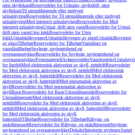
uten skyllekant
Reservedeler for Urinaler, spyledrift, uten
skyllekant
Til utenpåliggende eller innbygd
urinalstyring
Reservedeler for Til utenpåliggende eller innbygd
urinalstyring
Med integrert urinalstyring
Reservedeler for Med
integrert urinalstyring
Urinal, drift uten vann
Reservedeler for Urinal,
drift uten vann
Uten lokk
Reservedeler for Uten
lokk
Urinalskillevegger
Urinalskillevegger av plast
Urinalskillevegger
av glass
Tilbehør
Reservedeler for Tilbehør
Vannlåser og
vannlåstilbehør
Spylerør, spylerørsbend og
overgangsstykker
Reservedeler for Spylerør, spylerørsbend og
overgangsstykker
Festemateriell
Avløpsventiler
Vannfordeler
Urinalstyr
for Innfelt
Med elektronisk aktivering av skyll, nettdrift
Reservedeler
for Med elektronisk aktivering av skyll, nettdrift
Med elektronisk
aktivering av skyll, batteridrift
Reservedeler for Med elektronisk
aktivering av skyll, batteridrift
Med pneumatisk aktivering av
skyll
Reservedeler for Med pneumatisk aktivering av
skyll
Basic
Reservedeler for Basic
Utenpåliggende
Reservedeler for
Utenpåliggende
Med elektronisk aktivering av skyll,
nettdrift
Reservedeler for Med elektronisk aktivering av skyll,
nettdrift
Med elektronisk aktivering av skyll, batteridrift
Reservedeler
for Med elektronisk aktivering av skyll,
batteridrift
Tilbehør
Reservedeler for Tilbehør
Råbygg- og
utskiftingssett
Reservedeler for Råbygg- og utskiftingssett
Spylerør,
spylerørsbend og overgangsstykker
Deksler
Integrerte styringer
Annet