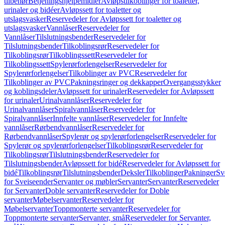
tilbehør
Betjeningshjelpemidler
Avløpstilkoblinger for toaletter,
urinaler og bidéer
Avløpssett for toaletter og
utslagsvasker
Reservedeler for Avløpssett for toaletter og
utslagsvasker
Vannlåser
Reservedeler for
Vannlåser
Tilslutningsbender
Reservedeler for
Tilslutningsbender
Tilkoblingsrør
Reservedeler for
Tilkoblingsrør
Tilkoblingssett
Reservedeler for
Tilkoblingssett
Spylerørforlengelser
Reservedeler for
Spylerørforlengelser
Tilkoblinger av PVC
Reservedeler for
Tilkoblinger av PVC
Pakningsringer og dekkapper
Overgangsstykker
og koblingsdeler
Avløpssett for urinaler
Reservedeler for Avløpssett
for urinaler
Urinalvannlåser
Reservedeler for
Urinalvannlåser
Spiralvannlåser
Reservedeler for
Spiralvannlåser
Innfelte vannlåser
Reservedeler for Innfelte
vannlåser
Rørbendvannlåser
Reservedeler for
Rørbendvannlåser
Spylerør og spylerørforlengelser
Reservedeler for
Spylerør og spylerørforlengelser
Tilkoblingsrør
Reservedeler for
Tilkoblingsrør
Tilslutningsbender
Reservedeler for
Tilslutningsbender
Avløpssett for bidé
Reservedeler for Avløpssett for
bidé
Tilkoblingsrør
Tilslutningsbender
Deksler
Tilkoblinger
Pakninger
Sv
for Sveiseender
Servanter og møbler
Servanter
Servanter
Reservedeler
for Servanter
Doble servanter
Reservedeler for Doble
servanter
Møbelservanter
Reservedeler for
Møbelservanter
Toppmonterte servanter
Reservedeler for
Toppmonterte servanter
Servanter, små
Reservedeler for Servanter,