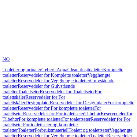
NO
Toaletter og urinaler
Geberit AquaClean dusjtoaletter
Komplette
toaletter
Reservedeler for Komplette toaletter
Vegghengte
toaletter
Reservedeler for Vegghengte toaletter
Gulvstående
toaletter
Reservedeler for Gulvstående
toaletter
Toalettseter
Reservedeler for Toalettseter
For
toalettskåler
Reservedeler for For
toalettskåler
Designplater
Reservedeler for Designplater
For komplette
toaletter
Reservedeler for For komplette toaletter
For
toalettseter
Reservedeler for For toalettseter
Tilbehør
Reservedeler for
Tilbehør
For komplette toaletter
For toalettseter
Reservedeler for For
toalettseter
For toalettseter og komplette
toaletter
Toaletter
Forbruksmateriell
Toalett og toalettseter
Vegghengte
toaletter
Reservedeler for Vegghengte toaletter
Toaletter
Reservedeler