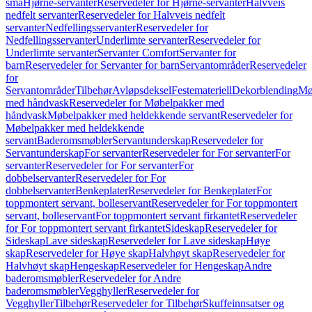
små
Hjørne-servanter
Reservedeler for Hjørne-servanter
Halvveis
nedfelt servanter
Reservedeler for Halvveis nedfelt
servanter
Nedfellingsservanter
Reservedeler for
Nedfellingsservanter
Underlimte servanter
Reservedeler for
Underlimte servanter
Servanter Comfort
Servanter for
barn
Reservedeler for Servanter for barn
Servantområder
Reservedeler
for
Servantområder
Tilbehør
Avløpsdeksel
Festemateriell
Dekorblending
Mø
med håndvask
Reservedeler for Møbelpakker med
håndvask
Møbelpakker med heldekkende servant
Reservedeler for
Møbelpakker med heldekkende
servant
Baderomsmøbler
Servantunderskap
Reservedeler for
Servantunderskap
For servanter
Reservedeler for For servanter
For
servanter
Reservedeler for For servanter
For
dobbelservanter
Reservedeler for For
dobbelservanter
Benkeplater
Reservedeler for Benkeplater
For
toppmontert servant, bolleservant
Reservedeler for For toppmontert
servant, bolleservant
For toppmontert servant firkantet
Reservedeler
for For toppmontert servant firkantet
Sideskap
Reservedeler for
Sideskap
Lave sideskap
Reservedeler for Lave sideskap
Høye
skap
Reservedeler for Høye skap
Halvhøyt skap
Reservedeler for
Halvhøyt skap
Hengeskap
Reservedeler for Hengeskap
Andre
baderomsmøbler
Reservedeler for Andre
baderomsmøbler
Vegghyller
Reservedeler for
Vegghyller
Tilbehør
Reservedeler for Tilbehør
Skuffeinnsatser og