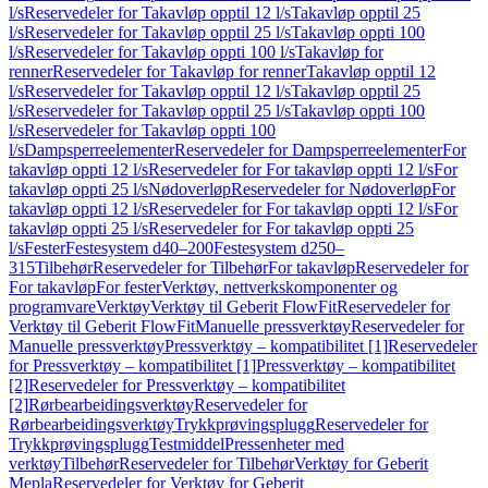
l/s
Reservedeler for Takavløp opptil 12 l/s
Takavløp opptil 25
l/s
Reservedeler for Takavløp opptil 25 l/s
Takavløp oppti 100
l/s
Reservedeler for Takavløp oppti 100 l/s
Takavløp for
renner
Reservedeler for Takavløp for renner
Takavløp opptil 12
l/s
Reservedeler for Takavløp opptil 12 l/s
Takavløp opptil 25
l/s
Reservedeler for Takavløp opptil 25 l/s
Takavløp oppti 100
l/s
Reservedeler for Takavløp oppti 100
l/s
Dampsperreelementer
Reservedeler for Dampsperreelementer
For
takavløp oppti 12 l/s
Reservedeler for For takavløp oppti 12 l/s
For
takavløp oppti 25 l/s
Nødoverløp
Reservedeler for Nødoverløp
For
takavløp oppti 12 l/s
Reservedeler for For takavløp oppti 12 l/s
For
takavløp oppti 25 l/s
Reservedeler for For takavløp oppti 25
l/s
Fester
Festesystem d40–200
Festesystem d250–
315
Tilbehør
Reservedeler for Tilbehør
For takavløp
Reservedeler for
For takavløp
For fester
Verktøy, nettverkskomponenter og
programvare
Verktøy
Verktøy til Geberit FlowFit
Reservedeler for
Verktøy til Geberit FlowFit
Manuelle pressverktøy
Reservedeler for
Manuelle pressverktøy
Pressverktøy – kompatibilitet [1]
Reservedeler
for Pressverktøy – kompatibilitet [1]
Pressverktøy – kompatibilitet
[2]
Reservedeler for Pressverktøy – kompatibilitet
[2]
Rørbearbeidingsverktøy
Reservedeler for
Rørbearbeidingsverktøy
Trykkprøvingsplugg
Reservedeler for
Trykkprøvingsplugg
Testmiddel
Pressenheter med
verktøy
Tilbehør
Reservedeler for Tilbehør
Verktøy for Geberit
Mepla
Reservedeler for Verktøy for Geberit