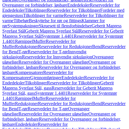
Overganger og forbindelser, løsbare
Endedeksler
Reservedeler for
Endedeksler
Tilkoblinger
Reservedeler for Tilkoblinger
Fordeler med
gjengestuss
Tilkoblinger for varme
Reservedeler for Tilkoblinger for
varme
Tilbehør
Beskyttelse for rør og fittings
Klammer for
rør
Systempakninger
Skruesett til flensforbindelser
Geberit Mapress
Syrefast Stål
Geberit Mapress Syrefast Stål
Reservedeler for Geberit
Mapress Syrefast Stål
Systemrør 1.4401
Reservedeler for Systemrør
1.4401
Rørnippel
Muffer
Reservedeler for
Muffer
Reduksjoner
Reservedeler for Reduksjoner
Bend
Reservedeler
for Bend
T-rør
Reservedeler for T-rør
Innvendig
sirkulasjon
Reservedeler for Innvendig sirkulasjon
Overganger
uløselige
Reservedeler for Overganger uløselige
Overganger og
forbindelser, løsbare
Reservedeler for Overganger og forbindelser,
løsbare
Kompensatorer
Reservedeler for
Kompensatorer
Gjennomføringer
Endedeksler
Reservedeler for
Endedeksler
Tilkoblinger
Reservedeler for Tilkoblinger
Geberit
Mapress Syrefast Stål, gass
Reservedeler for Geberit Mapress
Syrefast Stål, gass
Systemrør 1.4401
Reservedeler for Systemrør
1.4401
Rørnippel
Muffer
Reservedeler for
Muffer
Reduksjoner
Reservedeler for Reduksjoner
Bend
Reservedeler
for Bend
T-rør
Reservedeler for T-rør
Overganger
uløselige
Reservedeler for Overganger uløselige
Overganger og
forbindelser, løsbare
Reservedeler for Overganger og forbindelser,
løsbare
Endedeksler
Reservedeler for