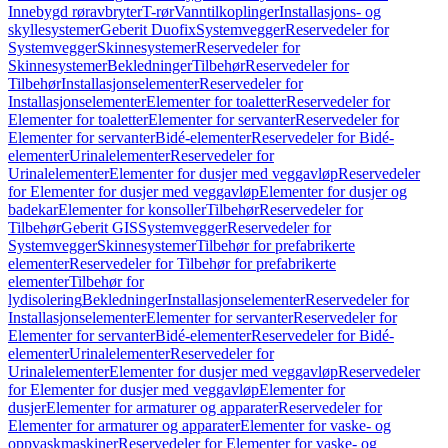
Innebygd røravbryter
T-rør
Vanntilkoplinger
Installasjons- og
skyllesystemer
Geberit Duofix
Systemvegger
Reservedeler for
Systemvegger
Skinnesystemer
Reservedeler for
Skinnesystemer
Bekledninger
Tilbehør
Reservedeler for
Tilbehør
Installasjonselementer
Reservedeler for
Installasjonselementer
Elementer for toaletter
Reservedeler for
Elementer for toaletter
Elementer for servanter
Reservedeler for
Elementer for servanter
Bidé-elementer
Reservedeler for Bidé-
elementer
Urinalelementer
Reservedeler for
Urinalelementer
Elementer for dusjer med veggavløp
Reservedeler
for Elementer for dusjer med veggavløp
Elementer for dusjer og
badekar
Elementer for konsoller
Tilbehør
Reservedeler for
Tilbehør
Geberit GIS
Systemvegger
Reservedeler for
Systemvegger
Skinnesystemer
Tilbehør for prefabrikerte
elementer
Reservedeler for Tilbehør for prefabrikerte
elementer
Tilbehør for
lydisolering
Bekledninger
Installasjonselementer
Reservedeler for
Installasjonselementer
Elementer for servanter
Reservedeler for
Elementer for servanter
Bidé-elementer
Reservedeler for Bidé-
elementer
Urinalelementer
Reservedeler for
Urinalelementer
Elementer for dusjer med veggavløp
Reservedeler
for Elementer for dusjer med veggavløp
Elementer for
dusjer
Elementer for armaturer og apparater
Reservedeler for
Elementer for armaturer og apparater
Elementer for vaske- og
oppvaskmaskiner
Reservedeler for Elementer for vaske- og