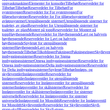
oppvaskmaskiner
Elementer for konsoller
Tilbehør
Reservedeler for
Tilbehør
Tilbehør
Reservedeler for Tilbehør
For
systemvegger
Reservedeler for For systemvegger
For
tilførselssystemer
Reservedeler for For tilførselssystemer
For
avløpssystemer
Utenpåliggende sisterner
Utenpåliggende sisterner for
toaletter, av plast
Reservedeler for Utenpåliggende sisterner for
toaletter, av plast
Montert på topp
Reservedeler for Montert på
topp
Høythengende
Reservedeler for Høythengende
Lavt og halvveis
høythengende
Reservedeler for Lavt og halvveis
høythengende
Spylerør for utenpåliggende
sisterner
Høythengende
Lavt og halvveis
høythengende
Tilbehør
Tilkoblinger
Pakninger
Pakningsringer
Skylleven
innbyggingssisterner
Reservedeler for Sigma
innbyggingssisterner
Omega innbyggingssisterner
Reservedeler for
Omega innbyggingssisterner
Delta innbyggingssisterner
Reservedeler
for Delta innbyggingssisterner
Spylerør
Tilbehør
Innløps- og
skylleventiler
Innløpsventiler
Reservedeler for
Innløpsventiler
Innløpsventiler for utenpåliggende
sisterner
Reservedeler for Innløpsventiler for utenpåliggende
sisterner
Innløpsventiler for skålsisterner
Reservedeler for
Innløpsventiler for skålsisterner
Innløpsventiler for sisterner
universelle
Reservedeler for Innløpsventiler for sisterner
universelle
Innløpsventil for Monolith
Reservedeler for Innløpsventil
for Monolith
Skylleventiler
Reservedeler for Skylleventiler
Skyll-
stopp-skyll
Reservedeler for Skyll-stopp-