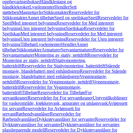
oppbevaringsbokser
Håndklestang og
håndklekroker
Lyselementer
Hendler
Sett
støtteben
Magnettavler
Stikkontakter
Reservedeler for
Stikkontakter
Annet tilbehør
Speil og speilskap
Speil
Reservedeler for
Speil
Med integrert belysning
Reservedeler for Med integrert
belysning
Uten integrert belysning
Speilskap
Reservedeler for
Speilskap
Med integrert belysning
Reservedeler for Med integrert
belysning
Uten integrert belysning
Reservedeler for Uten integrert
belysning
Tilbehør
Lyselementer
Hendler
Annet
tilbehør
Stikkontakter
Armaturer
Servantarmaturer
Reservedeler for
Servantarmaturer
Montering av stativ, nettdrift
Reservedeler for
Montering av stativ, nettdrift
Stativmontering,
batteridrift
Reservedeler for Stativmontering, batteridrift
Stående
montasje, blandebatteri med enhåndsgrep
Reservedeler for Stående
montasje, blandebatteri med enhåndsgrep
Veggmontasje,
nettdrift
Reservedeler for Veggmontasje, nettdrift
Veggmontasje,
batteridrift
Reservedeler for Veggmontasje,
batteridrift
Tilbehør
Reservedeler for Tilbehør
For
servantkraner
Reservedeler for For servantkraner
Utstyrstilkoblinger
for vaskeområde, kjøkkenvask, apparater og utslagsvask
Avløpssett
for servant
Reservedeler for Avløpssett for
servant
Rørbendvannlåser
Reservedeler for
Rørbendvannlåser
Dykkrørvannlåser for servanter
Reservedeler for
Dykkrørvannlåser for servanter
Dykkrørvannlåser for servanter,
plassbeparende modell
Reservedeler for Dykkrørvannlåser for