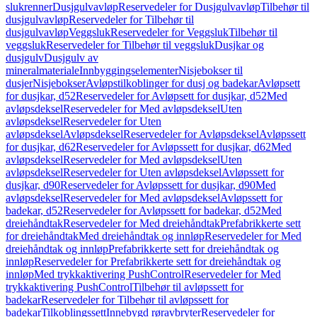
slukrenner
Dusjgulvavløp
Reservedeler for Dusjgulvavløp
Tilbehør til
dusjgulvavløp
Reservedeler for Tilbehør til
dusjgulvavløp
Veggsluk
Reservedeler for Veggsluk
Tilbehør til
veggsluk
Reservedeler for Tilbehør til veggsluk
Dusjkar og
dusjgulv
Dusjgulv av
mineralmateriale
Innbyggingselementer
Nisjebokser til
dusjer
Nisjebokser
Avløpstilkoblinger for dusj og badekar
Avløpsett
for dusjkar, d52
Reservedeler for Avløpsett for dusjkar, d52
Med
avløpsdeksel
Reservedeler for Med avløpsdeksel
Uten
avløpsdeksel
Reservedeler for Uten
avløpsdeksel
Avløpsdeksel
Reservedeler for Avløpsdeksel
Avløpssett
for dusjkar, d62
Reservedeler for Avløpssett for dusjkar, d62
Med
avløpsdeksel
Reservedeler for Med avløpsdeksel
Uten
avløpsdeksel
Reservedeler for Uten avløpsdeksel
Avløpssett for
dusjkar, d90
Reservedeler for Avløpssett for dusjkar, d90
Med
avløpsdeksel
Reservedeler for Med avløpsdeksel
Avløpssett for
badekar, d52
Reservedeler for Avløpssett for badekar, d52
Med
dreiehåndtak
Reservedeler for Med dreiehåndtak
Prefabrikkerte sett
for dreiehåndtak
Med dreiehåndtak og innløp
Reservedeler for Med
dreiehåndtak og innløp
Prefabrikkerte sett for dreiehåndtak og
innløp
Reservedeler for Prefabrikkerte sett for dreiehåndtak og
innløp
Med trykkaktivering PushControl
Reservedeler for Med
trykkaktivering PushControl
Tilbehør til avløpssett for
badekar
Reservedeler for Tilbehør til avløpssett for
badekar
Tilkoblingssett
Innebygd røravbryter
Reservedeler for