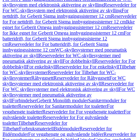
skyllesystem med elektronisk aktivering av skylling
Reservedeler for
For WC-skyllesystem med elektronisk aktivering av skylling
For
nettdrift, for Geberit Sigma innbyggingssisterner 12 cm
Reservedeler
for For nettdrift, for Geberit Sigma innbyggingssisterner 12 cm
Ikke
egnet for Geberit Omega innbyggingssisterner 12 cm
Reservedeler
for Ikke egnet for Geberit Omega innbyggingssisterner 12 cm
For
batteridrift, for Geberit Sigma innbyggingssisterne 12
cm
Reservedeler for For batteridrift, for Geberit Sigma
innbyggingssisterne 12 cm
WC-skyllesystemer med pneumatisk
aktivering av skyll
Reservedeler for WC-skyllesystemer med
pneumatisk aktivering av skyll
For dobbeltskyll
Reservedeler for For
dobbeltskyll
For enkeltskyll
Reservedeler for For enkeltskyll
Tilbehør
for WC-skyllesystemer
Reservedeler for Tilbehør for WC-
skyllesystemer
Råbyggsett
Reservedeler for Råbyggsett
For WC
skyllesystemer med elektronisk aktivering av skyll
Reservedeler for
For WC skyllesystemer med elektronisk aktivering av skyll
For WC
skyllesystemer med pneumatisk aktivering av
skyll
Forbindelser
Geberit Monolith moduler
Sanitærmoduler for
toaletter
Reservedeler for Sanitærmoduler for toaletter
For
vegghengte toaletter
Reservedeler for For vegghengte toaletter
For
gulvstående toaletter
Reservedeler for For gulvstående
toaletter
Tilbehør
Reservedeler for
Tilbehør
Forbruksmateriell
Bidémoduler
Reservedeler for
Bidémoduler
For vegghengte og gulvstående bidéer
Reservedeler for
For vegghengte og gulvstående bidéer
Urinaler
Urinaler, spyledrift,