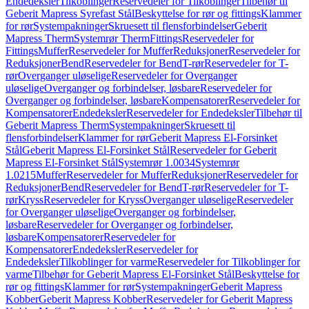
Endedeksler
Tilkoblinger
Reservedeler for Tilkoblinger
Tilbehør til
Geberit Mapress Syrefast Stål
Beskyttelse for rør og fittings
Klammer
for rør
Systempakninger
Skruesett til flensforbindelser
Geberit
Mapress Therm
Systemrør Therm
Fittings
Reservedeler for
Fittings
Muffer
Reservedeler for Muffer
Reduksjoner
Reservedeler for
Reduksjoner
Bend
Reservedeler for Bend
T-rør
Reservedeler for T-
rør
Overganger uløselige
Reservedeler for Overganger
uløselige
Overganger og forbindelser, løsbare
Reservedeler for
Overganger og forbindelser, løsbare
Kompensatorer
Reservedeler for
Kompensatorer
Endedeksler
Reservedeler for Endedeksler
Tilbehør til
Geberit Mapress Therm
Systempakninger
Skruesett til
flensforbindelser
Klammer for rør
Geberit Mapress El-Forsinket
Stål
Geberit Mapress El-Forsinket Stål
Reservedeler for Geberit
Mapress El-Forsinket Stål
Systemrør 1.0034
Systemrør
1.0215
Muffer
Reservedeler for Muffer
Reduksjoner
Reservedeler for
Reduksjoner
Bend
Reservedeler for Bend
T-rør
Reservedeler for T-
rør
Kryss
Reservedeler for Kryss
Overganger uløselige
Reservedeler
for Overganger uløselige
Overganger og forbindelser,
løsbare
Reservedeler for Overganger og forbindelser,
løsbare
Kompensatorer
Reservedeler for
Kompensatorer
Endedeksler
Reservedeler for
Endedeksler
Tilkoblinger for varme
Reservedeler for Tilkoblinger for
varme
Tilbehør for Geberit Mapress El-Forsinket Stål
Beskyttelse for
rør og fittings
Klammer for rør
Systempakninger
Geberit Mapress
Kobber
Geberit Mapress Kobber
Reservedeler for Geberit Mapress