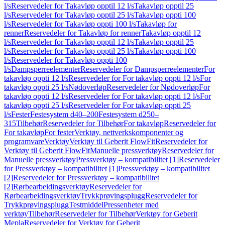
l/s
Reservedeler for Takavløp opptil 12 l/s
Takavløp opptil 25
l/s
Reservedeler for Takavløp opptil 25 l/s
Takavløp oppti 100
l/s
Reservedeler for Takavløp oppti 100 l/s
Takavløp for
renner
Reservedeler for Takavløp for renner
Takavløp opptil 12
l/s
Reservedeler for Takavløp opptil 12 l/s
Takavløp opptil 25
l/s
Reservedeler for Takavløp opptil 25 l/s
Takavløp oppti 100
l/s
Reservedeler for Takavløp oppti 100
l/s
Dampsperreelementer
Reservedeler for Dampsperreelementer
For
takavløp oppti 12 l/s
Reservedeler for For takavløp oppti 12 l/s
For
takavløp oppti 25 l/s
Nødoverløp
Reservedeler for Nødoverløp
For
takavløp oppti 12 l/s
Reservedeler for For takavløp oppti 12 l/s
For
takavløp oppti 25 l/s
Reservedeler for For takavløp oppti 25
l/s
Fester
Festesystem d40–200
Festesystem d250–
315
Tilbehør
Reservedeler for Tilbehør
For takavløp
Reservedeler for
For takavløp
For fester
Verktøy, nettverkskomponenter og
programvare
Verktøy
Verktøy til Geberit FlowFit
Reservedeler for
Verktøy til Geberit FlowFit
Manuelle pressverktøy
Reservedeler for
Manuelle pressverktøy
Pressverktøy – kompatibilitet [1]
Reservedeler
for Pressverktøy – kompatibilitet [1]
Pressverktøy – kompatibilitet
[2]
Reservedeler for Pressverktøy – kompatibilitet
[2]
Rørbearbeidingsverktøy
Reservedeler for
Rørbearbeidingsverktøy
Trykkprøvingsplugg
Reservedeler for
Trykkprøvingsplugg
Testmiddel
Pressenheter med
verktøy
Tilbehør
Reservedeler for Tilbehør
Verktøy for Geberit
Mepla
Reservedeler for Verktøy for Geberit