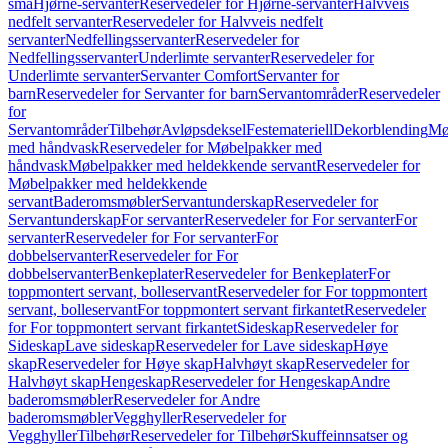
små
Hjørne-servanter
Reservedeler for Hjørne-servanter
Halvveis
nedfelt servanter
Reservedeler for Halvveis nedfelt
servanter
Nedfellingsservanter
Reservedeler for
Nedfellingsservanter
Underlimte servanter
Reservedeler for
Underlimte servanter
Servanter Comfort
Servanter for
barn
Reservedeler for Servanter for barn
Servantområder
Reservedeler
for
Servantområder
Tilbehør
Avløpsdeksel
Festemateriell
Dekorblending
Mø
med håndvask
Reservedeler for Møbelpakker med
håndvask
Møbelpakker med heldekkende servant
Reservedeler for
Møbelpakker med heldekkende
servant
Baderomsmøbler
Servantunderskap
Reservedeler for
Servantunderskap
For servanter
Reservedeler for For servanter
For
servanter
Reservedeler for For servanter
For
dobbelservanter
Reservedeler for For
dobbelservanter
Benkeplater
Reservedeler for Benkeplater
For
toppmontert servant, bolleservant
Reservedeler for For toppmontert
servant, bolleservant
For toppmontert servant firkantet
Reservedeler
for For toppmontert servant firkantet
Sideskap
Reservedeler for
Sideskap
Lave sideskap
Reservedeler for Lave sideskap
Høye
skap
Reservedeler for Høye skap
Halvhøyt skap
Reservedeler for
Halvhøyt skap
Hengeskap
Reservedeler for Hengeskap
Andre
baderomsmøbler
Reservedeler for Andre
baderomsmøbler
Vegghyller
Reservedeler for
Vegghyller
Tilbehør
Reservedeler for Tilbehør
Skuffeinnsatser og