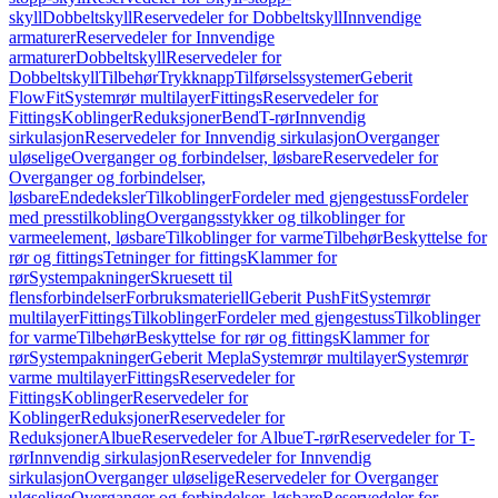
skyll
Dobbeltskyll
Reservedeler for Dobbeltskyll
Innvendige
armaturer
Reservedeler for Innvendige
armaturer
Dobbeltskyll
Reservedeler for
Dobbeltskyll
Tilbehør
Trykknapp
Tilførselssystemer
Geberit
FlowFit
Systemrør multilayer
Fittings
Reservedeler for
Fittings
Koblinger
Reduksjoner
Bend
T-rør
Innvendig
sirkulasjon
Reservedeler for Innvendig sirkulasjon
Overganger
uløselige
Overganger og forbindelser, løsbare
Reservedeler for
Overganger og forbindelser,
løsbare
Endedeksler
Tilkoblinger
Fordeler med gjengestuss
Fordeler
med presstilkobling
Overgangsstykker og tilkoblinger for
varmeelement, løsbare
Tilkoblinger for varme
Tilbehør
Beskyttelse for
rør og fittings
Tetninger for fittings
Klammer for
rør
Systempakninger
Skruesett til
flensforbindelser
Forbruksmateriell
Geberit PushFit
Systemrør
multilayer
Fittings
Tilkoblinger
Fordeler med gjengestuss
Tilkoblinger
for varme
Tilbehør
Beskyttelse for rør og fittings
Klammer for
rør
Systempakninger
Geberit Mepla
Systemrør multilayer
Systemrør
varme multilayer
Fittings
Reservedeler for
Fittings
Koblinger
Reservedeler for
Koblinger
Reduksjoner
Reservedeler for
Reduksjoner
Albue
Reservedeler for Albue
T-rør
Reservedeler for T-
rør
Innvendig sirkulasjon
Reservedeler for Innvendig
sirkulasjon
Overganger uløselige
Reservedeler for Overganger
uløselige
Overganger og forbindelser, løsbare
Reservedeler for