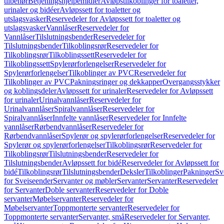
tilbehør
Betjeningshjelpemidler
Avløpstilkoblinger for toaletter,
urinaler og bidéer
Avløpssett for toaletter og
utslagsvasker
Reservedeler for Avløpssett for toaletter og
utslagsvasker
Vannlåser
Reservedeler for
Vannlåser
Tilslutningsbender
Reservedeler for
Tilslutningsbender
Tilkoblingsrør
Reservedeler for
Tilkoblingsrør
Tilkoblingssett
Reservedeler for
Tilkoblingssett
Spylerørforlengelser
Reservedeler for
Spylerørforlengelser
Tilkoblinger av PVC
Reservedeler for
Tilkoblinger av PVC
Pakningsringer og dekkapper
Overgangsstykker
og koblingsdeler
Avløpssett for urinaler
Reservedeler for Avløpssett
for urinaler
Urinalvannlåser
Reservedeler for
Urinalvannlåser
Spiralvannlåser
Reservedeler for
Spiralvannlåser
Innfelte vannlåser
Reservedeler for Innfelte
vannlåser
Rørbendvannlåser
Reservedeler for
Rørbendvannlåser
Spylerør og spylerørforlengelser
Reservedeler for
Spylerør og spylerørforlengelser
Tilkoblingsrør
Reservedeler for
Tilkoblingsrør
Tilslutningsbender
Reservedeler for
Tilslutningsbender
Avløpssett for bidé
Reservedeler for Avløpssett for
bidé
Tilkoblingsrør
Tilslutningsbender
Deksler
Tilkoblinger
Pakninger
Sv
for Sveiseender
Servanter og møbler
Servanter
Servanter
Reservedeler
for Servanter
Doble servanter
Reservedeler for Doble
servanter
Møbelservanter
Reservedeler for
Møbelservanter
Toppmonterte servanter
Reservedeler for
Toppmonterte servanter
Servanter, små
Reservedeler for Servanter,