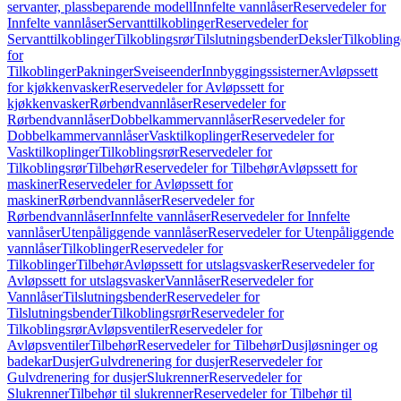
servanter, plassbeparende modell
Innfelte vannlåser
Reservedeler for
Innfelte vannlåser
Servanttilkoblinger
Reservedeler for
Servanttilkoblinger
Tilkoblingsrør
Tilslutningsbender
Deksler
Tilkobling
for
Tilkoblinger
Pakninger
Sveiseender
Innbyggingssisterner
Avløpssett
for kjøkkenvasker
Reservedeler for Avløpssett for
kjøkkenvasker
Rørbendvannlåser
Reservedeler for
Rørbendvannlåser
Dobbelkammervannlåser
Reservedeler for
Dobbelkammervannlåser
Vasktilkoplinger
Reservedeler for
Vasktilkoplinger
Tilkoblingsrør
Reservedeler for
Tilkoblingsrør
Tilbehør
Reservedeler for Tilbehør
Avløpssett for
maskiner
Reservedeler for Avløpssett for
maskiner
Rørbendvannlåser
Reservedeler for
Rørbendvannlåser
Innfelte vannlåser
Reservedeler for Innfelte
vannlåser
Utenpåliggende vannlåser
Reservedeler for Utenpåliggende
vannlåser
Tilkoblinger
Reservedeler for
Tilkoblinger
Tilbehør
Avløpssett for utslagsvasker
Reservedeler for
Avløpssett for utslagsvasker
Vannlåser
Reservedeler for
Vannlåser
Tilslutningsbender
Reservedeler for
Tilslutningsbender
Tilkoblingsrør
Reservedeler for
Tilkoblingsrør
Avløpsventiler
Reservedeler for
Avløpsventiler
Tilbehør
Reservedeler for Tilbehør
Dusjløsninger og
badekar
Dusjer
Gulvdrenering for dusjer
Reservedeler for
Gulvdrenering for dusjer
Slukrenner
Reservedeler for
Slukrenner
Tilbehør til slukrenner
Reservedeler for Tilbehør til