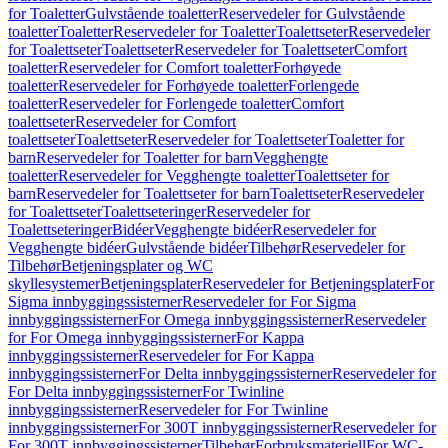
for Toaletter
Gulvstående toaletter
Reservedeler for Gulvstående
toaletter
Toaletter
Reservedeler for Toaletter
Toalettseter
Reservedeler
for Toalettseter
Toalettseter
Reservedeler for Toalettseter
Comfort
toaletter
Reservedeler for Comfort toaletter
Forhøyede
toaletter
Reservedeler for Forhøyede toaletter
Forlengede
toaletter
Reservedeler for Forlengede toaletter
Comfort
toalettseter
Reservedeler for Comfort
toalettseter
Toalettseter
Reservedeler for Toalettseter
Toaletter for
barn
Reservedeler for Toaletter for barn
Vegghengte
toaletter
Reservedeler for Vegghengte toaletter
Toalettseter for
barn
Reservedeler for Toalettseter for barn
Toalettseter
Reservedeler
for Toalettseter
Toalettseteringer
Reservedeler for
Toalettseteringer
Bidéer
Vegghengte bidéer
Reservedeler for
Vegghengte bidéer
Gulvstående bidéer
Tilbehør
Reservedeler for
Tilbehør
Betjeningsplater og WC
skyllesystemer
Betjeningsplater
Reservedeler for Betjeningsplater
For
Sigma innbyggingssisterner
Reservedeler for For Sigma
innbyggingssisterner
For Omega innbyggingssisterner
Reservedeler
for For Omega innbyggingssisterner
For Kappa
innbyggingssisterner
Reservedeler for For Kappa
innbyggingssisterner
For Delta innbyggingssisterner
Reservedeler for
For Delta innbyggingssisterner
For Twinline
innbyggingssisterner
Reservedeler for For Twinline
innbyggingssisterner
For 300T innbyggingssisterner
Reservedeler for
For 300T innbyggingssisterner
Tilbehør
Forbruksmateriell
For WC-