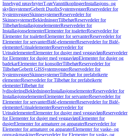
Innebygd røravbryter
T-rør
Vanntilkoplinger
Installasjons- og
skyllesystemer
Geberit Duofix
Systemvegger
Reservedeler for
Systemvegger
Skinnesystemer
Reservedeler for
Skinnesystemer
Bekledninger
Tilbehør
Reservedeler for
Tilbehør
Installasjonselementer
Reservedeler for
Installasjonselementer
Elementer for toaletter
Reservedeler for
Elementer for toaletter
Elementer for servanter
Reservedeler for
Elementer for servanter
Bidé-elementer
Reservedeler for Bidé-
elementer
Urinalelementer
Reservedeler for
Urinalelementer
Elementer for dusjer med veggavløp
Reservedeler
for Elementer for dusjer med veggavløp
Elementer for dusjer og
badekar
Elementer for konsoller
Tilbehør
Reservedeler for
Tilbehør
Geberit GIS
Systemvegger
Reservedeler for
Systemvegger
Skinnesystemer
Tilbehør for prefabrikerte
elementer
Reservedeler for Tilbehør for prefabrikerte
elementer
Tilbehør for
lydisolering
Bekledninger
Installasjonselementer
Reservedeler for
Installasjonselementer
Elementer for servanter
Reservedeler for
Elementer for servanter
Bidé-elementer
Reservedeler for Bidé-
elementer
Urinalelementer
Reservedeler for
Urinalelementer
Elementer for dusjer med veggavløp
Reservedeler
for Elementer for dusjer med veggavløp
Elementer for
dusjer
Elementer for armaturer og apparater
Reservedeler for
Elementer for armaturer og apparater
Elementer for vaske- og
oppvaskmaskiner
Reservedeler for Elementer for vaske- og