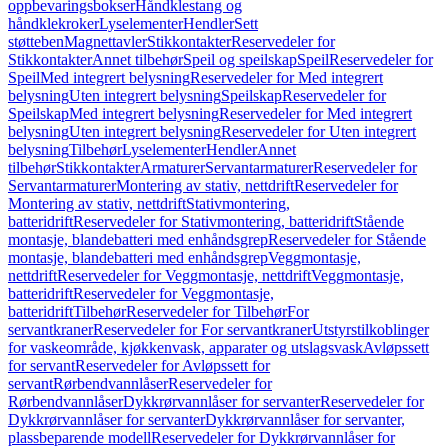
oppbevaringsbokser
Håndklestang og
håndklekroker
Lyselementer
Hendler
Sett
støtteben
Magnettavler
Stikkontakter
Reservedeler for
Stikkontakter
Annet tilbehør
Speil og speilskap
Speil
Reservedeler for
Speil
Med integrert belysning
Reservedeler for Med integrert
belysning
Uten integrert belysning
Speilskap
Reservedeler for
Speilskap
Med integrert belysning
Reservedeler for Med integrert
belysning
Uten integrert belysning
Reservedeler for Uten integrert
belysning
Tilbehør
Lyselementer
Hendler
Annet
tilbehør
Stikkontakter
Armaturer
Servantarmaturer
Reservedeler for
Servantarmaturer
Montering av stativ, nettdrift
Reservedeler for
Montering av stativ, nettdrift
Stativmontering,
batteridrift
Reservedeler for Stativmontering, batteridrift
Stående
montasje, blandebatteri med enhåndsgrep
Reservedeler for Stående
montasje, blandebatteri med enhåndsgrep
Veggmontasje,
nettdrift
Reservedeler for Veggmontasje, nettdrift
Veggmontasje,
batteridrift
Reservedeler for Veggmontasje,
batteridrift
Tilbehør
Reservedeler for Tilbehør
For
servantkraner
Reservedeler for For servantkraner
Utstyrstilkoblinger
for vaskeområde, kjøkkenvask, apparater og utslagsvask
Avløpssett
for servant
Reservedeler for Avløpssett for
servant
Rørbendvannlåser
Reservedeler for
Rørbendvannlåser
Dykkrørvannlåser for servanter
Reservedeler for
Dykkrørvannlåser for servanter
Dykkrørvannlåser for servanter,
plassbeparende modell
Reservedeler for Dykkrørvannlåser for