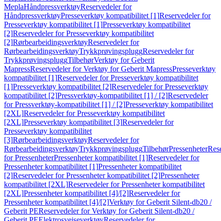
Mepla
Håndpressverktøy
Reservedeler for
Håndpressverktøy
Presseverktøy kompatibilitet [1]
Reservedeler for
Presseverktøy kompatibilitet [1]
Presseverktøy kompatibilitet
[2]
Reservedeler for Presseverktøy kompatibilitet
[2]
Rørbearbeidingsverktøy
Reservedeler for
Rørbearbeidingsverktøy
Trykkprøvingsplugg
Reservedeler for
Trykkprøvingsplugg
Tilbehør
Verktøy for Geberit
Mapress
Reservedeler for Verktøy for Geberit Mapress
Presseverktøy
kompatibilitet [1]
Reservedeler for Presseverktøy kompatibilitet
[1]
Presseverktøy kompatibilitet [2]
Reservedeler for Presseverktøy
kompatibilitet [2]
Pressverktøy-kompatibilitet [1] / [2]
Reservedeler
for Pressverktøy-kompatibilitet [1] / [2]
Presseverktøy kompatibilitet
[2XL]
Reservedeler for Presseverktøy kompatibilitet
[2XL]
Presseverktøy kompatibilitet [3]
Reservedeler for
Presseverktøy kompatibilitet
[3]
Rørbearbeidingsverktøy
Reservedeler for
Rørbearbeidingsverktøy
Trykkprøvingsplugg
Tilbehør
Pressenheter
Res
for Pressenheter
Pressenheter kompatibilitet [1]
Reservedeler for
Pressenheter kompatibilitet [1]
Pressenheter kompatibilitet
[2]
Reservedeler for Pressenheter kompatibilitet [2]
Pressenheter
kompatibilitet [2XL]
Reservedeler for Pressenheter kompatibilitet
[2XL]
Pressenheter kompatibilitet [4]/[2]
Reservedeler for
Pressenheter kompatibilitet [4]/[2]
Verktøy for Geberit Silent-db20 /
Geberit PE
Reservedeler for Verktøy for Geberit Silent-db20 /
Geberit PE
Elektrosveiseverktøy
Reservedeler for