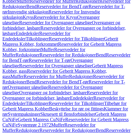
Kobber
Muffer
Reservedeler for Muffer
Reduksjoner
Reservedeler for
Reduksjoner
Bend
Reservedeler for Bend
T-rør
Reservedeler for T-
rør
Innvendig sirkulasjon
Reservedeler for Innvendig
sirkulasjon
Kryss
Reservedeler for Kryss
Overganger
uløselige
Reservedeler for Overganger uløselige
Overganger og
forbindelser, løsbare
Reservedeler for Overganger og forbindelser,
løsbare
Endedeksler
Reservedeler for
Endedeksler
Tilkoblinger
Reservedeler for Tilkoblinger
Geberit
Mapress Kobber, forkrommet
Reservedeler for Geberit Mapress
Kobber, forkrommet
Muffer
Reservedeler for
Muffer
Reduksjoner
Reservedeler for Reduksjoner
Bend
Reservedeler
for Bend
T-rør
Reservedeler for T-rør
Overganger
uløselige
Reservedeler for Overganger uløselige
Geberit Mapress
Kobber, gass
Reservedeler for Geberit Mapress Kobber,
gass
Muffer
Reservedeler for Muffer
Reduksjoner
Reservedeler for
Reduksjoner
Bend
Reservedeler for Bend
T-rør
Reservedeler for T-
rør
Overganger uløselige
Reservedeler for Overganger
uløselige
Overganger og forbindelser, løsbare
Reservedeler for
Overganger og forbindelser, løsbare
Endedeksler
Reservedeler for
Endedeksler
Tilkoblinger
Reservedeler for Tilkoblinger
Tilbehør for
Geberit Mapress Kobber
Beskyttelse for rør og fittings
Klammer for
rør
Systempakninger
Skruesett til flensforbindelser
Geberit Mapress
CuNiFe
Geberit Mapress CuNiFe
Reservedeler for Geberit Mapress
CuNiFe
Systemrør 2.1972
Muffer
Reservedeler for
Muffer
Reduksjoner
Reservedeler for Reduksjoner
Bend
Reservedeler