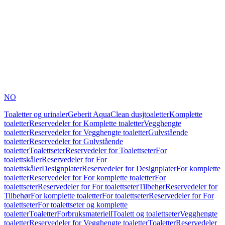
NO
Toaletter og urinaler
Geberit AquaClean dusjtoaletter
Komplette
toaletter
Reservedeler for Komplette toaletter
Vegghengte
toaletter
Reservedeler for Vegghengte toaletter
Gulvstående
toaletter
Reservedeler for Gulvstående
toaletter
Toalettseter
Reservedeler for Toalettseter
For
toalettskåler
Reservedeler for For
toalettskåler
Designplater
Reservedeler for Designplater
For komplette
toaletter
Reservedeler for For komplette toaletter
For
toalettseter
Reservedeler for For toalettseter
Tilbehør
Reservedeler for
Tilbehør
For komplette toaletter
For toalettseter
Reservedeler for For
toalettseter
For toalettseter og komplette
toaletter
Toaletter
Forbruksmateriell
Toalett og toalettseter
Vegghengte
toaletter
Reservedeler for Vegghengte toaletter
Toaletter
Reservedeler