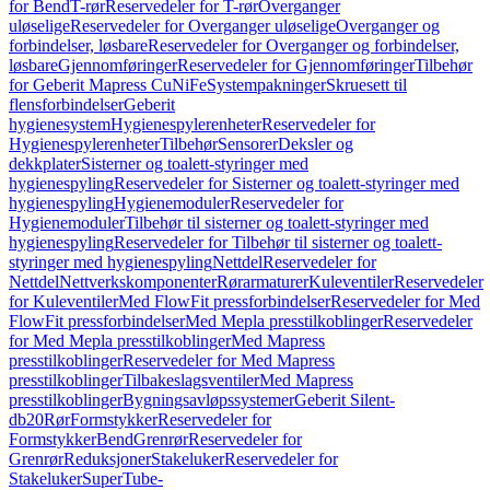
for Bend
T-rør
Reservedeler for T-rør
Overganger
uløselige
Reservedeler for Overganger uløselige
Overganger og
forbindelser, løsbare
Reservedeler for Overganger og forbindelser,
løsbare
Gjennomføringer
Reservedeler for Gjennomføringer
Tilbehør
for Geberit Mapress CuNiFe
Systempakninger
Skruesett til
flensforbindelser
Geberit
hygienesystem
Hygienespylerenheter
Reservedeler for
Hygienespylerenheter
Tilbehør
Sensorer
Deksler og
dekkplater
Sisterner og toalett-styringer med
hygienespyling
Reservedeler for Sisterner og toalett-styringer med
hygienespyling
Hygienemoduler
Reservedeler for
Hygienemoduler
Tilbehør til sisterner og toalett-styringer med
hygienespyling
Reservedeler for Tilbehør til sisterner og toalett-
styringer med hygienespyling
Nettdel
Reservedeler for
Nettdel
Nettverkskomponenter
Rørarmaturer
Kuleventiler
Reservedeler
for Kuleventiler
Med FlowFit pressforbindelser
Reservedeler for Med
FlowFit pressforbindelser
Med Mepla presstilkoblinger
Reservedeler
for Med Mepla presstilkoblinger
Med Mapress
presstilkoblinger
Reservedeler for Med Mapress
presstilkoblinger
Tilbakeslagsventiler
Med Mapress
presstilkoblinger
Bygningsavløpssystemer
Geberit Silent-
db20
Rør
Formstykker
Reservedeler for
Formstykker
Bend
Grenrør
Reservedeler for
Grenrør
Reduksjoner
Stakeluker
Reservedeler for
Stakeluker
SuperTube-