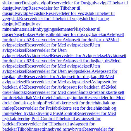
slukrenner
Dusjgulvavløp
Reservedeler for Dusjgulvavløp
Tilbehør til
dusjgulvavløp
Reservedeler for Tilbehør til
dusjgulvavløp
Veggsluk
Reservedeler for Veggsluk
Tilbehør til
veggsluk
Reservedeler for Tilbehør til veggsluk
Dusjkar og
dusjgulv
Dusjgulv av
mineralmateriale
Innbyggingselementer
Nisjebokser til
dusjer
Nisjebokser
Avløpstilkoblinger for dusj og badekar
Avløpsett
for dusjkar, d52
Reservedeler for Avløpsett for dusjkar, d52
Med
avløpsdeksel
Reservedeler for Med avløpsdeksel
Uten
avløpsdeksel
Reservedeler for Uten
avløpsdeksel
Avløpsdeksel
Reservedeler for Avløpsdeksel
Avløpssett
for dusjkar, d62
Reservedeler for Avløpssett for dusjkar, d62
Med
avløpsdeksel
Reservedeler for Med avløpsdeksel
Uten
avløpsdeksel
Reservedeler for Uten avløpsdeksel
Avløpssett for
dusjkar, d90
Reservedeler for Avløpssett for dusjkar, d90
Med
avløpsdeksel
Reservedeler for Med avløpsdeksel
Avløpssett for
badekar, d52
Reservedeler for Avløpssett for badekar, d52
Med
dreiehåndtak
Reservedeler for Med dreiehåndtak
Prefabrikkerte sett
for dreiehåndtak
Med dreiehåndtak og innløp
Reservedeler for Med
dreiehåndtak og innløp
Prefabrikkerte sett for dreiehåndtak og
innløp
Reservedeler for Prefabrikkerte sett for dreiehåndtak og
innløp
Med trykkaktivering PushControl
Reservedeler for Med
trykkaktivering PushControl
Tilbehør til avløpssett for
badekar
Reservedeler for Tilbehør til avløpssett for
badekar
Tilkoblingssett
Innebygd røravbryter
Reservedeler for