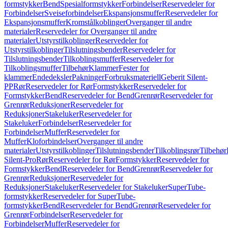
formstykker
Bend
Spesialformstykker
Forbindelser
Reservedeler for
Forbindelser
Sveiseforbindelser
Ekspansjonsmuffer
Reservedeler for
Ekspansjonsmuffer
Kromstålkoblinger
Overganger til andre
materialer
Reservedeler for Overganger til andre
materialer
Utstyrstilkoblinger
Reservedeler for
Utstyrstilkoblinger
Tilslutningsbender
Reservedeler for
Tilslutningsbender
Tilkoblingsmuffer
Reservedeler for
Tilkoblingsmuffer
Tilbehør
Klammer
Fester for
klammer
Endedeksler
Pakninger
Forbruksmateriell
Geberit Silent-
PP
Rør
Reservedeler for Rør
Formstykker
Reservedeler for
Formstykker
Bend
Reservedeler for Bend
Grenrør
Reservedeler for
Grenrør
Reduksjoner
Reservedeler for
Reduksjoner
Stakeluker
Reservedeler for
Stakeluker
Forbindelser
Reservedeler for
Forbindelser
Muffer
Reservedeler for
Muffer
Kloforbindelser
Overganger til andre
materialer
Utstyrstilkoblinger
Tilslutningsbender
Tilkoblingsrør
Tilbehør
Silent-Pro
Rør
Reservedeler for Rør
Formstykker
Reservedeler for
Formstykker
Bend
Reservedeler for Bend
Grenrør
Reservedeler for
Grenrør
Reduksjoner
Reservedeler for
Reduksjoner
Stakeluker
Reservedeler for Stakeluker
SuperTube-
formstykker
Reservedeler for SuperTube-
formstykker
Bend
Reservedeler for Bend
Grenrør
Reservedeler for
Grenrør
Forbindelser
Reservedeler for
Forbindelser
Muffer
Reservedeler for