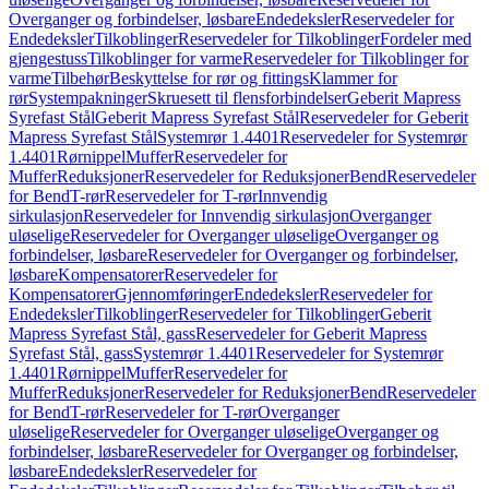
Overganger og forbindelser, løsbare
Endedeksler
Reservedeler for
Endedeksler
Tilkoblinger
Reservedeler for Tilkoblinger
Fordeler med
gjengestuss
Tilkoblinger for varme
Reservedeler for Tilkoblinger for
varme
Tilbehør
Beskyttelse for rør og fittings
Klammer for
rør
Systempakninger
Skruesett til flensforbindelser
Geberit Mapress
Syrefast Stål
Geberit Mapress Syrefast Stål
Reservedeler for Geberit
Mapress Syrefast Stål
Systemrør 1.4401
Reservedeler for Systemrør
1.4401
Rørnippel
Muffer
Reservedeler for
Muffer
Reduksjoner
Reservedeler for Reduksjoner
Bend
Reservedeler
for Bend
T-rør
Reservedeler for T-rør
Innvendig
sirkulasjon
Reservedeler for Innvendig sirkulasjon
Overganger
uløselige
Reservedeler for Overganger uløselige
Overganger og
forbindelser, løsbare
Reservedeler for Overganger og forbindelser,
løsbare
Kompensatorer
Reservedeler for
Kompensatorer
Gjennomføringer
Endedeksler
Reservedeler for
Endedeksler
Tilkoblinger
Reservedeler for Tilkoblinger
Geberit
Mapress Syrefast Stål, gass
Reservedeler for Geberit Mapress
Syrefast Stål, gass
Systemrør 1.4401
Reservedeler for Systemrør
1.4401
Rørnippel
Muffer
Reservedeler for
Muffer
Reduksjoner
Reservedeler for Reduksjoner
Bend
Reservedeler
for Bend
T-rør
Reservedeler for T-rør
Overganger
uløselige
Reservedeler for Overganger uløselige
Overganger og
forbindelser, løsbare
Reservedeler for Overganger og forbindelser,
løsbare
Endedeksler
Reservedeler for