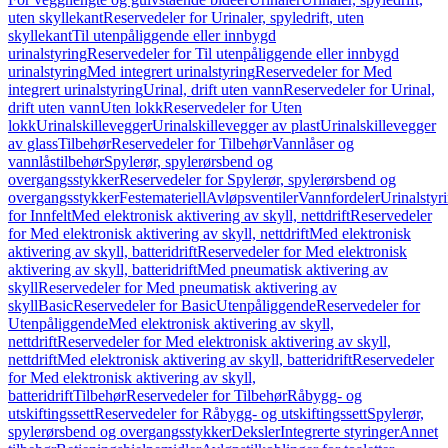
uten skyllekant
Reservedeler for Urinaler, spyledrift, uten
skyllekant
Til utenpåliggende eller innbygd
urinalstyring
Reservedeler for Til utenpåliggende eller innbygd
urinalstyring
Med integrert urinalstyring
Reservedeler for Med
integrert urinalstyring
Urinal, drift uten vann
Reservedeler for Urinal,
drift uten vann
Uten lokk
Reservedeler for Uten
lokk
Urinalskillevegger
Urinalskillevegger av plast
Urinalskillevegger
av glass
Tilbehør
Reservedeler for Tilbehør
Vannlåser og
vannlåstilbehør
Spylerør, spylerørsbend og
overgangsstykker
Reservedeler for Spylerør, spylerørsbend og
overgangsstykker
Festemateriell
Avløpsventiler
Vannfordeler
Urinalstyr
for Innfelt
Med elektronisk aktivering av skyll, nettdrift
Reservedeler
for Med elektronisk aktivering av skyll, nettdrift
Med elektronisk
aktivering av skyll, batteridrift
Reservedeler for Med elektronisk
aktivering av skyll, batteridrift
Med pneumatisk aktivering av
skyll
Reservedeler for Med pneumatisk aktivering av
skyll
Basic
Reservedeler for Basic
Utenpåliggende
Reservedeler for
Utenpåliggende
Med elektronisk aktivering av skyll,
nettdrift
Reservedeler for Med elektronisk aktivering av skyll,
nettdrift
Med elektronisk aktivering av skyll, batteridrift
Reservedeler
for Med elektronisk aktivering av skyll,
batteridrift
Tilbehør
Reservedeler for Tilbehør
Råbygg- og
utskiftingssett
Reservedeler for Råbygg- og utskiftingssett
Spylerør,
spylerørsbend og overgangsstykker
Deksler
Integrerte styringer
Annet