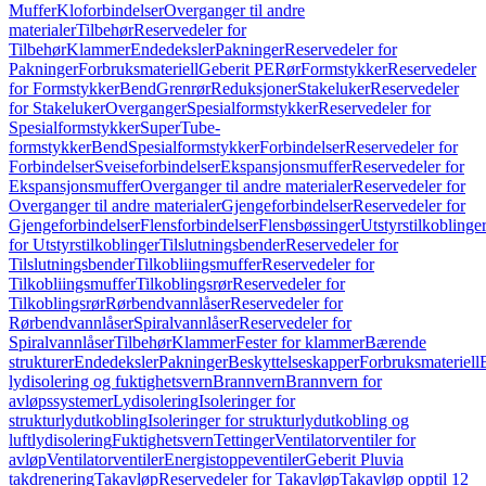
Muffer
Kloforbindelser
Overganger til andre
materialer
Tilbehør
Reservedeler for
Tilbehør
Klammer
Endedeksler
Pakninger
Reservedeler for
Pakninger
Forbruksmateriell
Geberit PE
Rør
Formstykker
Reservedeler
for Formstykker
Bend
Grenrør
Reduksjoner
Stakeluker
Reservedeler
for Stakeluker
Overganger
Spesialformstykker
Reservedeler for
Spesialformstykker
SuperTube-
formstykker
Bend
Spesialformstykker
Forbindelser
Reservedeler for
Forbindelser
Sveiseforbindelser
Ekspansjonsmuffer
Reservedeler for
Ekspansjonsmuffer
Overganger til andre materialer
Reservedeler for
Overganger til andre materialer
Gjengeforbindelser
Reservedeler for
Gjengeforbindelser
Flensforbindelser
Flensbøssinger
Utstyrstilkoblinge
for Utstyrstilkoblinger
Tilslutningsbender
Reservedeler for
Tilslutningsbender
Tilkobliingsmuffer
Reservedeler for
Tilkobliingsmuffer
Tilkoblingsrør
Reservedeler for
Tilkoblingsrør
Rørbendvannlåser
Reservedeler for
Rørbendvannlåser
Spiralvannlåser
Reservedeler for
Spiralvannlåser
Tilbehør
Klammer
Fester for klammer
Bærende
strukturer
Endedeksler
Pakninger
Beskyttelseskapper
Forbruksmateriell
lydisolering og fuktighetsvern
Brannvern
Brannvern for
avløpssystemer
Lydisolering
Isoleringer for
strukturlydutkobling
Isoleringer for strukturlydutkobling og
luftlydisolering
Fuktighetsvern
Tettinger
Ventilatorventiler for
avløp
Ventilatorventiler
Energistoppeventiler
Geberit Pluvia
takdrenering
Takavløp
Reservedeler for Takavløp
Takavløp opptil 12