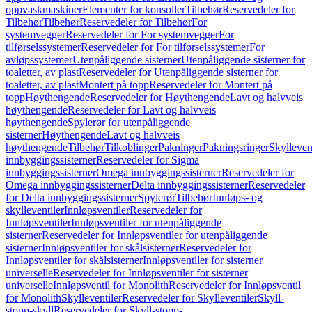
oppvaskmaskiner
Elementer for konsoller
Tilbehør
Reservedeler for
Tilbehør
Tilbehør
Reservedeler for Tilbehør
For
systemvegger
Reservedeler for For systemvegger
For
tilførselssystemer
Reservedeler for For tilførselssystemer
For
avløpssystemer
Utenpåliggende sisterner
Utenpåliggende sisterner for
toaletter, av plast
Reservedeler for Utenpåliggende sisterner for
toaletter, av plast
Montert på topp
Reservedeler for Montert på
topp
Høythengende
Reservedeler for Høythengende
Lavt og halvveis
høythengende
Reservedeler for Lavt og halvveis
høythengende
Spylerør for utenpåliggende
sisterner
Høythengende
Lavt og halvveis
høythengende
Tilbehør
Tilkoblinger
Pakninger
Pakningsringer
Skylleven
innbyggingssisterner
Reservedeler for Sigma
innbyggingssisterner
Omega innbyggingssisterner
Reservedeler for
Omega innbyggingssisterner
Delta innbyggingssisterner
Reservedeler
for Delta innbyggingssisterner
Spylerør
Tilbehør
Innløps- og
skylleventiler
Innløpsventiler
Reservedeler for
Innløpsventiler
Innløpsventiler for utenpåliggende
sisterner
Reservedeler for Innløpsventiler for utenpåliggende
sisterner
Innløpsventiler for skålsisterner
Reservedeler for
Innløpsventiler for skålsisterner
Innløpsventiler for sisterner
universelle
Reservedeler for Innløpsventiler for sisterner
universelle
Innløpsventil for Monolith
Reservedeler for Innløpsventil
for Monolith
Skylleventiler
Reservedeler for Skylleventiler
Skyll-
stopp-skyll
Reservedeler for Skyll-stopp-