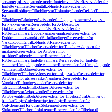
servanter, plassbeparende modell
Innfelte vannlåser
Reservedeler for
Innfelte vannlåser
Servanttilkoblinger
Reservedeler for
Servanttilkoblinger
Tilkoblingsrør
Tilslutningsbender
Deksler
Tilkobling
for
Tilkoblinger
Pakninger
Sveiseender
Innbyggingssisterner
Avløpssett
for kjøkkenvasker
Reservedeler for Avløpssett for
kjøkkenvasker
Rørbendvannlåser
Reservedeler for
Rørbendvannlåser
Dobbelkammervannlåser
Reservedeler for
Dobbelkammervannlåser
Vasktilkoplinger
Reservedeler for
Vasktilkoplinger
Tilkoblingsrør
Reservedeler for
Tilkoblingsrør
Tilbehør
Reservedeler for Tilbehør
Avløpssett for
maskiner
Reservedeler for Avløpssett for
maskiner
Rørbendvannlåser
Reservedeler for
Rørbendvannlåser
Innfelte vannlåser
Reservedeler for Innfelte
vannlåser
Utenpåliggende vannlåser
Reservedeler for Utenpåliggende
vannlåser
Tilkoblinger
Reservedeler for
Tilkoblinger
Tilbehør
Avløpssett for utslagsvasker
Reservedeler for
Avløpssett for utslagsvasker
Vannlåser
Reservedeler for
Vannlåser
Tilslutningsbender
Reservedeler for
Tilslutningsbender
Tilkoblingsrør
Reservedeler for
Tilkoblingsrør
Avløpsventiler
Reservedeler for
Avløpsventiler
Tilbehør
Reservedeler for Tilbehør
Dusjløsninger og
badekar
Dusjer
Gulvdrenering for dusjer
Reservedeler for
Gulvdrenering for dusjer
Slukrenner
Reservedeler for
Slukrenner
Tilbehør til slukrenner
Reservedeler for Tilbehør til