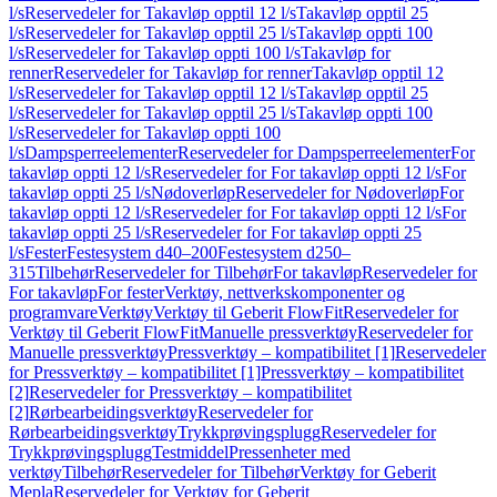
l/s
Reservedeler for Takavløp opptil 12 l/s
Takavløp opptil 25
l/s
Reservedeler for Takavløp opptil 25 l/s
Takavløp oppti 100
l/s
Reservedeler for Takavløp oppti 100 l/s
Takavløp for
renner
Reservedeler for Takavløp for renner
Takavløp opptil 12
l/s
Reservedeler for Takavløp opptil 12 l/s
Takavløp opptil 25
l/s
Reservedeler for Takavløp opptil 25 l/s
Takavløp oppti 100
l/s
Reservedeler for Takavløp oppti 100
l/s
Dampsperreelementer
Reservedeler for Dampsperreelementer
For
takavløp oppti 12 l/s
Reservedeler for For takavløp oppti 12 l/s
For
takavløp oppti 25 l/s
Nødoverløp
Reservedeler for Nødoverløp
For
takavløp oppti 12 l/s
Reservedeler for For takavløp oppti 12 l/s
For
takavløp oppti 25 l/s
Reservedeler for For takavløp oppti 25
l/s
Fester
Festesystem d40–200
Festesystem d250–
315
Tilbehør
Reservedeler for Tilbehør
For takavløp
Reservedeler for
For takavløp
For fester
Verktøy, nettverkskomponenter og
programvare
Verktøy
Verktøy til Geberit FlowFit
Reservedeler for
Verktøy til Geberit FlowFit
Manuelle pressverktøy
Reservedeler for
Manuelle pressverktøy
Pressverktøy – kompatibilitet [1]
Reservedeler
for Pressverktøy – kompatibilitet [1]
Pressverktøy – kompatibilitet
[2]
Reservedeler for Pressverktøy – kompatibilitet
[2]
Rørbearbeidingsverktøy
Reservedeler for
Rørbearbeidingsverktøy
Trykkprøvingsplugg
Reservedeler for
Trykkprøvingsplugg
Testmiddel
Pressenheter med
verktøy
Tilbehør
Reservedeler for Tilbehør
Verktøy for Geberit
Mepla
Reservedeler for Verktøy for Geberit