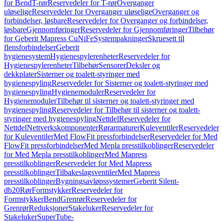
for Bend
T-rør
Reservedeler for T-rør
Overganger
uløselige
Reservedeler for Overganger uløselige
Overganger og
forbindelser, løsbare
Reservedeler for Overganger og forbindelser,
løsbare
Gjennomføringer
Reservedeler for Gjennomføringer
Tilbehør
for Geberit Mapress CuNiFe
Systempakninger
Skruesett til
flensforbindelser
Geberit
hygienesystem
Hygienespylerenheter
Reservedeler for
Hygienespylerenheter
Tilbehør
Sensorer
Deksler og
dekkplater
Sisterner og toalett-styringer med
hygienespyling
Reservedeler for Sisterner og toalett-styringer med
hygienespyling
Hygienemoduler
Reservedeler for
Hygienemoduler
Tilbehør til sisterner og toalett-styringer med
hygienespyling
Reservedeler for Tilbehør til sisterner og toalett-
styringer med hygienespyling
Nettdel
Reservedeler for
Nettdel
Nettverkskomponenter
Rørarmaturer
Kuleventiler
Reservedeler
for Kuleventiler
Med FlowFit pressforbindelser
Reservedeler for Med
FlowFit pressforbindelser
Med Mepla presstilkoblinger
Reservedeler
for Med Mepla presstilkoblinger
Med Mapress
presstilkoblinger
Reservedeler for Med Mapress
presstilkoblinger
Tilbakeslagsventiler
Med Mapress
presstilkoblinger
Bygningsavløpssystemer
Geberit Silent-
db20
Rør
Formstykker
Reservedeler for
Formstykker
Bend
Grenrør
Reservedeler for
Grenrør
Reduksjoner
Stakeluker
Reservedeler for
Stakeluker
SuperTube-