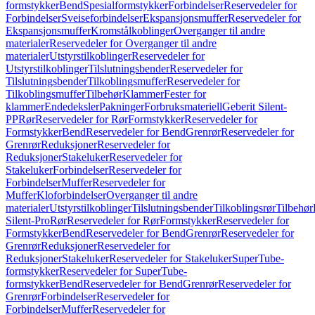
formstykker
Bend
Spesialformstykker
Forbindelser
Reservedeler for
Forbindelser
Sveiseforbindelser
Ekspansjonsmuffer
Reservedeler for
Ekspansjonsmuffer
Kromstålkoblinger
Overganger til andre
materialer
Reservedeler for Overganger til andre
materialer
Utstyrstilkoblinger
Reservedeler for
Utstyrstilkoblinger
Tilslutningsbender
Reservedeler for
Tilslutningsbender
Tilkoblingsmuffer
Reservedeler for
Tilkoblingsmuffer
Tilbehør
Klammer
Fester for
klammer
Endedeksler
Pakninger
Forbruksmateriell
Geberit Silent-
PP
Rør
Reservedeler for Rør
Formstykker
Reservedeler for
Formstykker
Bend
Reservedeler for Bend
Grenrør
Reservedeler for
Grenrør
Reduksjoner
Reservedeler for
Reduksjoner
Stakeluker
Reservedeler for
Stakeluker
Forbindelser
Reservedeler for
Forbindelser
Muffer
Reservedeler for
Muffer
Kloforbindelser
Overganger til andre
materialer
Utstyrstilkoblinger
Tilslutningsbender
Tilkoblingsrør
Tilbehør
Silent-Pro
Rør
Reservedeler for Rør
Formstykker
Reservedeler for
Formstykker
Bend
Reservedeler for Bend
Grenrør
Reservedeler for
Grenrør
Reduksjoner
Reservedeler for
Reduksjoner
Stakeluker
Reservedeler for Stakeluker
SuperTube-
formstykker
Reservedeler for SuperTube-
formstykker
Bend
Reservedeler for Bend
Grenrør
Reservedeler for
Grenrør
Forbindelser
Reservedeler for
Forbindelser
Muffer
Reservedeler for