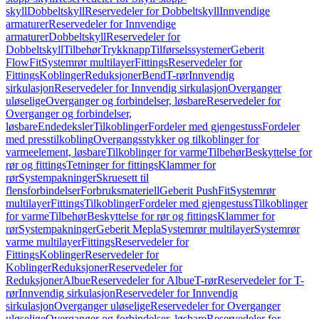
skyll
Dobbeltskyll
Reservedeler for Dobbeltskyll
Innvendige
armaturer
Reservedeler for Innvendige
armaturer
Dobbeltskyll
Reservedeler for
Dobbeltskyll
Tilbehør
Trykknapp
Tilførselssystemer
Geberit
FlowFit
Systemrør multilayer
Fittings
Reservedeler for
Fittings
Koblinger
Reduksjoner
Bend
T-rør
Innvendig
sirkulasjon
Reservedeler for Innvendig sirkulasjon
Overganger
uløselige
Overganger og forbindelser, løsbare
Reservedeler for
Overganger og forbindelser,
løsbare
Endedeksler
Tilkoblinger
Fordeler med gjengestuss
Fordeler
med presstilkobling
Overgangsstykker og tilkoblinger for
varmeelement, løsbare
Tilkoblinger for varme
Tilbehør
Beskyttelse for
rør og fittings
Tetninger for fittings
Klammer for
rør
Systempakninger
Skruesett til
flensforbindelser
Forbruksmateriell
Geberit PushFit
Systemrør
multilayer
Fittings
Tilkoblinger
Fordeler med gjengestuss
Tilkoblinger
for varme
Tilbehør
Beskyttelse for rør og fittings
Klammer for
rør
Systempakninger
Geberit Mepla
Systemrør multilayer
Systemrør
varme multilayer
Fittings
Reservedeler for
Fittings
Koblinger
Reservedeler for
Koblinger
Reduksjoner
Reservedeler for
Reduksjoner
Albue
Reservedeler for Albue
T-rør
Reservedeler for T-
rør
Innvendig sirkulasjon
Reservedeler for Innvendig
sirkulasjon
Overganger uløselige
Reservedeler for Overganger
uløselige
Overganger og forbindelser, løsbare
Reservedeler for