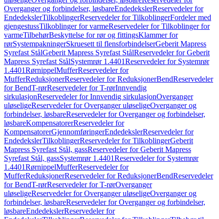
Overganger og forbindelser, løsbare
Endedeksler
Reservedeler for
Endedeksler
Tilkoblinger
Reservedeler for Tilkoblinger
Fordeler med
gjengestuss
Tilkoblinger for varme
Reservedeler for Tilkoblinger for
varme
Tilbehør
Beskyttelse for rør og fittings
Klammer for
rør
Systempakninger
Skruesett til flensforbindelser
Geberit Mapress
Syrefast Stål
Geberit Mapress Syrefast Stål
Reservedeler for Geberit
Mapress Syrefast Stål
Systemrør 1.4401
Reservedeler for Systemrør
1.4401
Rørnippel
Muffer
Reservedeler for
Muffer
Reduksjoner
Reservedeler for Reduksjoner
Bend
Reservedeler
for Bend
T-rør
Reservedeler for T-rør
Innvendig
sirkulasjon
Reservedeler for Innvendig sirkulasjon
Overganger
uløselige
Reservedeler for Overganger uløselige
Overganger og
forbindelser, løsbare
Reservedeler for Overganger og forbindelser,
løsbare
Kompensatorer
Reservedeler for
Kompensatorer
Gjennomføringer
Endedeksler
Reservedeler for
Endedeksler
Tilkoblinger
Reservedeler for Tilkoblinger
Geberit
Mapress Syrefast Stål, gass
Reservedeler for Geberit Mapress
Syrefast Stål, gass
Systemrør 1.4401
Reservedeler for Systemrør
1.4401
Rørnippel
Muffer
Reservedeler for
Muffer
Reduksjoner
Reservedeler for Reduksjoner
Bend
Reservedeler
for Bend
T-rør
Reservedeler for T-rør
Overganger
uløselige
Reservedeler for Overganger uløselige
Overganger og
forbindelser, løsbare
Reservedeler for Overganger og forbindelser,
løsbare
Endedeksler
Reservedeler for