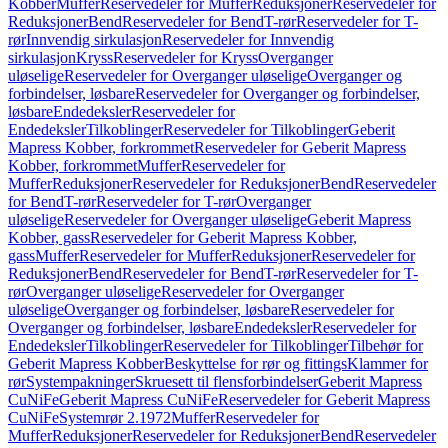
Kobber
Muffer
Reservedeler for Muffer
Reduksjoner
Reservedeler for
Reduksjoner
Bend
Reservedeler for Bend
T-rør
Reservedeler for T-
rør
Innvendig sirkulasjon
Reservedeler for Innvendig
sirkulasjon
Kryss
Reservedeler for Kryss
Overganger
uløselige
Reservedeler for Overganger uløselige
Overganger og
forbindelser, løsbare
Reservedeler for Overganger og forbindelser,
løsbare
Endedeksler
Reservedeler for
Endedeksler
Tilkoblinger
Reservedeler for Tilkoblinger
Geberit
Mapress Kobber, forkrommet
Reservedeler for Geberit Mapress
Kobber, forkrommet
Muffer
Reservedeler for
Muffer
Reduksjoner
Reservedeler for Reduksjoner
Bend
Reservedeler
for Bend
T-rør
Reservedeler for T-rør
Overganger
uløselige
Reservedeler for Overganger uløselige
Geberit Mapress
Kobber, gass
Reservedeler for Geberit Mapress Kobber,
gass
Muffer
Reservedeler for Muffer
Reduksjoner
Reservedeler for
Reduksjoner
Bend
Reservedeler for Bend
T-rør
Reservedeler for T-
rør
Overganger uløselige
Reservedeler for Overganger
uløselige
Overganger og forbindelser, løsbare
Reservedeler for
Overganger og forbindelser, løsbare
Endedeksler
Reservedeler for
Endedeksler
Tilkoblinger
Reservedeler for Tilkoblinger
Tilbehør for
Geberit Mapress Kobber
Beskyttelse for rør og fittings
Klammer for
rør
Systempakninger
Skruesett til flensforbindelser
Geberit Mapress
CuNiFe
Geberit Mapress CuNiFe
Reservedeler for Geberit Mapress
CuNiFe
Systemrør 2.1972
Muffer
Reservedeler for
Muffer
Reduksjoner
Reservedeler for Reduksjoner
Bend
Reservedeler