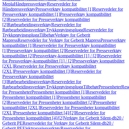
Mepla
Håndpressverktøy
Reservedeler for
Håndpressverktøy
Presseverktøy kompatibilitet [1]
Reservedeler for
Presseverktøy kompatibilitet [1]
Presseverktøy kompatibilitet
[2]
Reservedeler for Presseverktøy kompatibilitet
[2]
Rørbearbeidingsverktøy
Reservedeler for
Rørbearbeidingsverktøy
Trykkprøvingsplugg
Reservedeler for
Trykkprøvingsplugg
Tilbehør
Verktøy for Geberit
Mapress
Reservedeler for Verktøy for Geberit Mapress
Presseverktøy
kompatibilitet [1]
Reservedeler for Presseverktøy kompatibilitet
[1]
Presseverktøy kompatibilitet [2]
Reservedeler for Presseverktøy
kompatibilitet [2]
Pressverktøy-kompatibilitet [1] / [2]
Reservedeler
for Pressverktøy-kompatibilitet [1] / [2]
Presseverktøy kompatibilitet
[2XL]
Reservedeler for Presseverktøy kompatibilitet
[2XL]
Presseverktøy kompatibilitet [3]
Reservedeler for
Presseverktøy kompatibilitet
[3]
Rørbearbeidingsverktøy
Reservedeler for
Rørbearbeidingsverktøy
Trykkprøvingsplugg
Tilbehør
Pressenheter
Res
for Pressenheter
Pressenheter kompatibilitet [1]
Reservedeler for
Pressenheter kompatibilitet [1]
Pressenheter kompatibilitet
[2]
Reservedeler for Pressenheter kompatibilitet [2]
Pressenheter
kompatibilitet [2XL]
Reservedeler for Pressenheter kompatibilitet
[2XL]
Pressenheter kompatibilitet [4]/[2]
Reservedeler for
Pressenheter kompatibilitet [4]/[2]
Verktøy for Geberit Silent-db20 /
Geberit PE
Reservedeler for Verktøy for Geberit Silent-db20 /
Geberit PE
Elektrosveiseverktøy
Reservedeler for