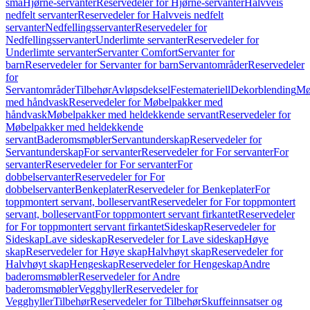
små
Hjørne-servanter
Reservedeler for Hjørne-servanter
Halvveis
nedfelt servanter
Reservedeler for Halvveis nedfelt
servanter
Nedfellingsservanter
Reservedeler for
Nedfellingsservanter
Underlimte servanter
Reservedeler for
Underlimte servanter
Servanter Comfort
Servanter for
barn
Reservedeler for Servanter for barn
Servantområder
Reservedeler
for
Servantområder
Tilbehør
Avløpsdeksel
Festemateriell
Dekorblending
Mø
med håndvask
Reservedeler for Møbelpakker med
håndvask
Møbelpakker med heldekkende servant
Reservedeler for
Møbelpakker med heldekkende
servant
Baderomsmøbler
Servantunderskap
Reservedeler for
Servantunderskap
For servanter
Reservedeler for For servanter
For
servanter
Reservedeler for For servanter
For
dobbelservanter
Reservedeler for For
dobbelservanter
Benkeplater
Reservedeler for Benkeplater
For
toppmontert servant, bolleservant
Reservedeler for For toppmontert
servant, bolleservant
For toppmontert servant firkantet
Reservedeler
for For toppmontert servant firkantet
Sideskap
Reservedeler for
Sideskap
Lave sideskap
Reservedeler for Lave sideskap
Høye
skap
Reservedeler for Høye skap
Halvhøyt skap
Reservedeler for
Halvhøyt skap
Hengeskap
Reservedeler for Hengeskap
Andre
baderomsmøbler
Reservedeler for Andre
baderomsmøbler
Vegghyller
Reservedeler for
Vegghyller
Tilbehør
Reservedeler for Tilbehør
Skuffeinnsatser og