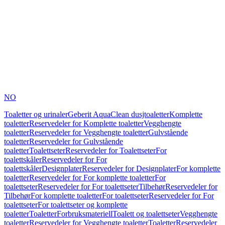
NO
Toaletter og urinaler
Geberit AquaClean dusjtoaletter
Komplette
toaletter
Reservedeler for Komplette toaletter
Vegghengte
toaletter
Reservedeler for Vegghengte toaletter
Gulvstående
toaletter
Reservedeler for Gulvstående
toaletter
Toalettseter
Reservedeler for Toalettseter
For
toalettskåler
Reservedeler for For
toalettskåler
Designplater
Reservedeler for Designplater
For komplette
toaletter
Reservedeler for For komplette toaletter
For
toalettseter
Reservedeler for For toalettseter
Tilbehør
Reservedeler for
Tilbehør
For komplette toaletter
For toalettseter
Reservedeler for For
toalettseter
For toalettseter og komplette
toaletter
Toaletter
Forbruksmateriell
Toalett og toalettseter
Vegghengte
toaletter
Reservedeler for Vegghengte toaletter
Toaletter
Reservedeler