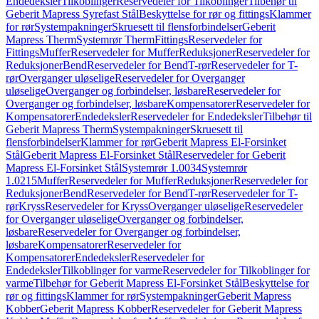
Endedeksler
Tilkoblinger
Reservedeler for Tilkoblinger
Tilbehør til
Geberit Mapress Syrefast Stål
Beskyttelse for rør og fittings
Klammer
for rør
Systempakninger
Skruesett til flensforbindelser
Geberit
Mapress Therm
Systemrør Therm
Fittings
Reservedeler for
Fittings
Muffer
Reservedeler for Muffer
Reduksjoner
Reservedeler for
Reduksjoner
Bend
Reservedeler for Bend
T-rør
Reservedeler for T-
rør
Overganger uløselige
Reservedeler for Overganger
uløselige
Overganger og forbindelser, løsbare
Reservedeler for
Overganger og forbindelser, løsbare
Kompensatorer
Reservedeler for
Kompensatorer
Endedeksler
Reservedeler for Endedeksler
Tilbehør til
Geberit Mapress Therm
Systempakninger
Skruesett til
flensforbindelser
Klammer for rør
Geberit Mapress El-Forsinket
Stål
Geberit Mapress El-Forsinket Stål
Reservedeler for Geberit
Mapress El-Forsinket Stål
Systemrør 1.0034
Systemrør
1.0215
Muffer
Reservedeler for Muffer
Reduksjoner
Reservedeler for
Reduksjoner
Bend
Reservedeler for Bend
T-rør
Reservedeler for T-
rør
Kryss
Reservedeler for Kryss
Overganger uløselige
Reservedeler
for Overganger uløselige
Overganger og forbindelser,
løsbare
Reservedeler for Overganger og forbindelser,
løsbare
Kompensatorer
Reservedeler for
Kompensatorer
Endedeksler
Reservedeler for
Endedeksler
Tilkoblinger for varme
Reservedeler for Tilkoblinger for
varme
Tilbehør for Geberit Mapress El-Forsinket Stål
Beskyttelse for
rør og fittings
Klammer for rør
Systempakninger
Geberit Mapress
Kobber
Geberit Mapress Kobber
Reservedeler for Geberit Mapress