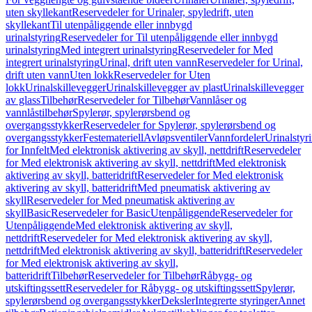
uten skyllekant
Reservedeler for Urinaler, spyledrift, uten
skyllekant
Til utenpåliggende eller innbygd
urinalstyring
Reservedeler for Til utenpåliggende eller innbygd
urinalstyring
Med integrert urinalstyring
Reservedeler for Med
integrert urinalstyring
Urinal, drift uten vann
Reservedeler for Urinal,
drift uten vann
Uten lokk
Reservedeler for Uten
lokk
Urinalskillevegger
Urinalskillevegger av plast
Urinalskillevegger
av glass
Tilbehør
Reservedeler for Tilbehør
Vannlåser og
vannlåstilbehør
Spylerør, spylerørsbend og
overgangsstykker
Reservedeler for Spylerør, spylerørsbend og
overgangsstykker
Festemateriell
Avløpsventiler
Vannfordeler
Urinalstyr
for Innfelt
Med elektronisk aktivering av skyll, nettdrift
Reservedeler
for Med elektronisk aktivering av skyll, nettdrift
Med elektronisk
aktivering av skyll, batteridrift
Reservedeler for Med elektronisk
aktivering av skyll, batteridrift
Med pneumatisk aktivering av
skyll
Reservedeler for Med pneumatisk aktivering av
skyll
Basic
Reservedeler for Basic
Utenpåliggende
Reservedeler for
Utenpåliggende
Med elektronisk aktivering av skyll,
nettdrift
Reservedeler for Med elektronisk aktivering av skyll,
nettdrift
Med elektronisk aktivering av skyll, batteridrift
Reservedeler
for Med elektronisk aktivering av skyll,
batteridrift
Tilbehør
Reservedeler for Tilbehør
Råbygg- og
utskiftingssett
Reservedeler for Råbygg- og utskiftingssett
Spylerør,
spylerørsbend og overgangsstykker
Deksler
Integrerte styringer
Annet