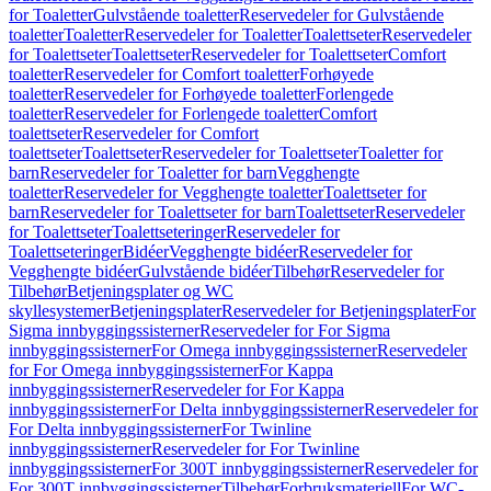
for Toaletter
Gulvstående toaletter
Reservedeler for Gulvstående
toaletter
Toaletter
Reservedeler for Toaletter
Toalettseter
Reservedeler
for Toalettseter
Toalettseter
Reservedeler for Toalettseter
Comfort
toaletter
Reservedeler for Comfort toaletter
Forhøyede
toaletter
Reservedeler for Forhøyede toaletter
Forlengede
toaletter
Reservedeler for Forlengede toaletter
Comfort
toalettseter
Reservedeler for Comfort
toalettseter
Toalettseter
Reservedeler for Toalettseter
Toaletter for
barn
Reservedeler for Toaletter for barn
Vegghengte
toaletter
Reservedeler for Vegghengte toaletter
Toalettseter for
barn
Reservedeler for Toalettseter for barn
Toalettseter
Reservedeler
for Toalettseter
Toalettseteringer
Reservedeler for
Toalettseteringer
Bidéer
Vegghengte bidéer
Reservedeler for
Vegghengte bidéer
Gulvstående bidéer
Tilbehør
Reservedeler for
Tilbehør
Betjeningsplater og WC
skyllesystemer
Betjeningsplater
Reservedeler for Betjeningsplater
For
Sigma innbyggingssisterner
Reservedeler for For Sigma
innbyggingssisterner
For Omega innbyggingssisterner
Reservedeler
for For Omega innbyggingssisterner
For Kappa
innbyggingssisterner
Reservedeler for For Kappa
innbyggingssisterner
For Delta innbyggingssisterner
Reservedeler for
For Delta innbyggingssisterner
For Twinline
innbyggingssisterner
Reservedeler for For Twinline
innbyggingssisterner
For 300T innbyggingssisterner
Reservedeler for
For 300T innbyggingssisterner
Tilbehør
Forbruksmateriell
For WC-