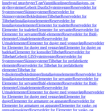
Innebygd røravbryter
T-rør
Vanntilkoplinger
Installasjons- og
skyllesystemer
Geberit Duofix
Systemvegger
Reservedeler for
Systemvegger
Skinnesystemer
Reservedeler for
Skinnesystemer
Bekledninger
Tilbehør
Reservedeler for
Tilbehør
Installasjonselementer
Reservedeler for
Installasjonselementer
Elementer for toaletter
Reservedeler for
Elementer for toaletter
Elementer for servanter
Reservedeler for
Elementer for servanter
Bidé-elementer
Reservedeler for Bidé-
elementer
Urinalelementer
Reservedeler for
Urinalelementer
Elementer for dusjer med veggavløp
Reservedeler
for Elementer for dusjer med veggavløp
Elementer for dusjer og
badekar
Elementer for konsoller
Tilbehør
Reservedeler for
Tilbehør
Geberit GIS
Systemvegger
Reservedeler for
Systemvegger
Skinnesystemer
Tilbehør for prefabrikerte
elementer
Reservedeler for Tilbehør for prefabrikerte
elementer
Tilbehør for
lydisolering
Bekledninger
Installasjonselementer
Reservedeler for
Installasjonselementer
Elementer for servanter
Reservedeler for
Elementer for servanter
Bidé-elementer
Reservedeler for Bidé-
elementer
Urinalelementer
Reservedeler for
Urinalelementer
Elementer for dusjer med veggavløp
Reservedeler
for Elementer for dusjer med veggavløp
Elementer for
dusjer
Elementer for armaturer og apparater
Reservedeler for
Elementer for armaturer og apparater
Elementer for vaske- og
oppvaskmaskiner
Reservedeler for Elementer for vaske- og