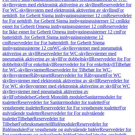
skyllesystem med elektronisk aktivering av skylling
Reservedeler for
For WC-skyllesystem med elektronisk aktivering av skylling
For
nettdrift, for Geberit Sigma innbyggingssisterner 12 cm
Reservedeler
for For nettdrift, for Geberit Sigma innbyggingssisterner 12 cm
Ikke
egnet for Geberit Omega innbyggingssisterner 12 cm
Reservedeler
for Ikke egnet for Geberit Omega innbyggingssisterner 12 cm
For
batteridrift, for Geberit Sigma innbyggingssisterne 12
cm
Reservedeler for For batteridrift, for Geberit Sigma
innbyggingssisterne 12 cm
WC-skyllesystemer med pneumatisk
aktivering av skyll
Reservedeler for WC-skyllesystemer med
pneumatisk aktivering av skyll
For dobbeltskyll
Reservedeler for For
dobbeltskyll
For enkeltskyll
Reservedeler for For enkeltskyll
Tilbehør
for WC-skyllesystemer
Reservedeler for Tilbehør for WC-
skyllesystemer
Råbyggsett
Reservedeler for Råbyggsett
For WC
skyllesystemer med elektronisk aktivering av skyll
Reservedeler for
For WC skyllesystemer med elektronisk aktivering av skyll
For WC
skyllesystemer med pneumatisk aktivering av
skyll
Forbindelser
Geberit Monolith moduler
Sanitærmoduler for
toaletter
Reservedeler for Sanitærmoduler for toaletter
For
vegghengte toaletter
Reservedeler for For vegghengte toaletter
For
gulvstående toaletter
Reservedeler for For gulvstående
toaletter
Tilbehør
Reservedeler for
Tilbehør
Forbruksmateriell
Bidémoduler
Reservedeler for
Bidémoduler
For vegghengte og gulvstående bidéer
Reservedeler for
For vegghengte og gulvstående bidéer
Urinaler
Urinaler, spyledrift,