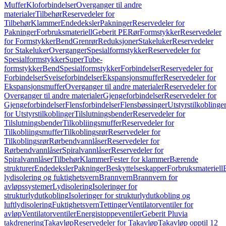
Muffer
Kloforbindelser
Overganger til andre
materialer
Tilbehør
Reservedeler for
Tilbehør
Klammer
Endedeksler
Pakninger
Reservedeler for
Pakninger
Forbruksmateriell
Geberit PE
Rør
Formstykker
Reservedeler
for Formstykker
Bend
Grenrør
Reduksjoner
Stakeluker
Reservedeler
for Stakeluker
Overganger
Spesialformstykker
Reservedeler for
Spesialformstykker
SuperTube-
formstykker
Bend
Spesialformstykker
Forbindelser
Reservedeler for
Forbindelser
Sveiseforbindelser
Ekspansjonsmuffer
Reservedeler for
Ekspansjonsmuffer
Overganger til andre materialer
Reservedeler for
Overganger til andre materialer
Gjengeforbindelser
Reservedeler for
Gjengeforbindelser
Flensforbindelser
Flensbøssinger
Utstyrstilkoblinge
for Utstyrstilkoblinger
Tilslutningsbender
Reservedeler for
Tilslutningsbender
Tilkobliingsmuffer
Reservedeler for
Tilkobliingsmuffer
Tilkoblingsrør
Reservedeler for
Tilkoblingsrør
Rørbendvannlåser
Reservedeler for
Rørbendvannlåser
Spiralvannlåser
Reservedeler for
Spiralvannlåser
Tilbehør
Klammer
Fester for klammer
Bærende
strukturer
Endedeksler
Pakninger
Beskyttelseskapper
Forbruksmateriell
lydisolering og fuktighetsvern
Brannvern
Brannvern for
avløpssystemer
Lydisolering
Isoleringer for
strukturlydutkobling
Isoleringer for strukturlydutkobling og
luftlydisolering
Fuktighetsvern
Tettinger
Ventilatorventiler for
avløp
Ventilatorventiler
Energistoppeventiler
Geberit Pluvia
takdrenering
Takavløp
Reservedeler for Takavløp
Takavløp opptil 12