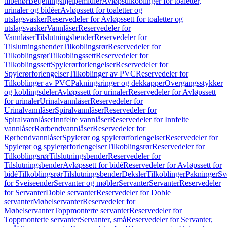
tilbehør
Betjeningshjelpemidler
Avløpstilkoblinger for toaletter,
urinaler og bidéer
Avløpssett for toaletter og
utslagsvasker
Reservedeler for Avløpssett for toaletter og
utslagsvasker
Vannlåser
Reservedeler for
Vannlåser
Tilslutningsbender
Reservedeler for
Tilslutningsbender
Tilkoblingsrør
Reservedeler for
Tilkoblingsrør
Tilkoblingssett
Reservedeler for
Tilkoblingssett
Spylerørforlengelser
Reservedeler for
Spylerørforlengelser
Tilkoblinger av PVC
Reservedeler for
Tilkoblinger av PVC
Pakningsringer og dekkapper
Overgangsstykker
og koblingsdeler
Avløpssett for urinaler
Reservedeler for Avløpssett
for urinaler
Urinalvannlåser
Reservedeler for
Urinalvannlåser
Spiralvannlåser
Reservedeler for
Spiralvannlåser
Innfelte vannlåser
Reservedeler for Innfelte
vannlåser
Rørbendvannlåser
Reservedeler for
Rørbendvannlåser
Spylerør og spylerørforlengelser
Reservedeler for
Spylerør og spylerørforlengelser
Tilkoblingsrør
Reservedeler for
Tilkoblingsrør
Tilslutningsbender
Reservedeler for
Tilslutningsbender
Avløpssett for bidé
Reservedeler for Avløpssett for
bidé
Tilkoblingsrør
Tilslutningsbender
Deksler
Tilkoblinger
Pakninger
Sv
for Sveiseender
Servanter og møbler
Servanter
Servanter
Reservedeler
for Servanter
Doble servanter
Reservedeler for Doble
servanter
Møbelservanter
Reservedeler for
Møbelservanter
Toppmonterte servanter
Reservedeler for
Toppmonterte servanter
Servanter, små
Reservedeler for Servanter,