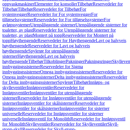
oppvaskmaskiner
Elementer for konsoller
Tilbehør
Reservedeler for
Tilbehør
Tilbehør
Reservedeler for Tilbehør
For
systemvegger
Reservedeler for For systemvegger
For
tilførselssystemer
Reservedeler for For tilførselssystemer
For
avløpssystemer
Utenpåliggende sisterner
Utenpåliggende sisterner for
toaletter, av plast
Reservedeler for Utenpåliggende sisterner for
toaletter, av plast
Montert på topp
Reservedeler for Montert på
topp
Høythengende
Reservedeler for Høythengende
Lavt og halvveis
høythengende
Reservedeler for Lavt og halvveis
høythengende
Spylerør for utenpåliggende
sisterner
Høythengende
Lavt og halvveis
høythengende
Tilbehør
Tilkoblinger
Pakninger
Pakningsringer
Skylleven
innbyggingssisterner
Reservedeler for Sigma
innbyggingssisterner
Omega innbyggingssisterner
Reservedeler for
Omega innbyggingssisterner
Delta innbyggingssisterner
Reservedeler
for Delta innbyggingssisterner
Spylerør
Tilbehør
Innløps- og
skylleventiler
Innløpsventiler
Reservedeler for
Innløpsventiler
Innløpsventiler for utenpåliggende
sisterner
Reservedeler for Innløpsventiler for utenpåliggende
sisterner
Innløpsventiler for skålsisterner
Reservedeler for
Innløpsventiler for skålsisterner
Innløpsventiler for sisterner
universelle
Reservedeler for Innløpsventiler for sisterner
universelle
Innløpsventil for Monolith
Reservedeler for Innløpsventil
for Monolith
Skylleventiler
Reservedeler for Skylleventiler
Skyll-
stopp-skyll
Reservedeler for Skyll-stopp-