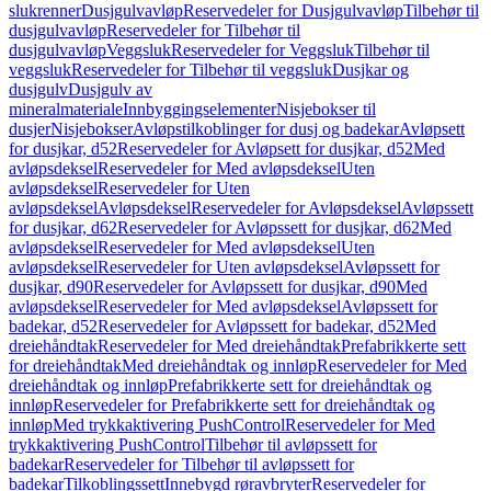
slukrenner
Dusjgulvavløp
Reservedeler for Dusjgulvavløp
Tilbehør til
dusjgulvavløp
Reservedeler for Tilbehør til
dusjgulvavløp
Veggsluk
Reservedeler for Veggsluk
Tilbehør til
veggsluk
Reservedeler for Tilbehør til veggsluk
Dusjkar og
dusjgulv
Dusjgulv av
mineralmateriale
Innbyggingselementer
Nisjebokser til
dusjer
Nisjebokser
Avløpstilkoblinger for dusj og badekar
Avløpsett
for dusjkar, d52
Reservedeler for Avløpsett for dusjkar, d52
Med
avløpsdeksel
Reservedeler for Med avløpsdeksel
Uten
avløpsdeksel
Reservedeler for Uten
avløpsdeksel
Avløpsdeksel
Reservedeler for Avløpsdeksel
Avløpssett
for dusjkar, d62
Reservedeler for Avløpssett for dusjkar, d62
Med
avløpsdeksel
Reservedeler for Med avløpsdeksel
Uten
avløpsdeksel
Reservedeler for Uten avløpsdeksel
Avløpssett for
dusjkar, d90
Reservedeler for Avløpssett for dusjkar, d90
Med
avløpsdeksel
Reservedeler for Med avløpsdeksel
Avløpssett for
badekar, d52
Reservedeler for Avløpssett for badekar, d52
Med
dreiehåndtak
Reservedeler for Med dreiehåndtak
Prefabrikkerte sett
for dreiehåndtak
Med dreiehåndtak og innløp
Reservedeler for Med
dreiehåndtak og innløp
Prefabrikkerte sett for dreiehåndtak og
innløp
Reservedeler for Prefabrikkerte sett for dreiehåndtak og
innløp
Med trykkaktivering PushControl
Reservedeler for Med
trykkaktivering PushControl
Tilbehør til avløpssett for
badekar
Reservedeler for Tilbehør til avløpssett for
badekar
Tilkoblingssett
Innebygd røravbryter
Reservedeler for