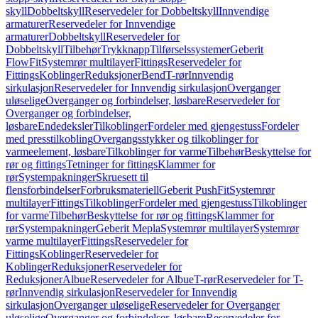
skyll
Dobbeltskyll
Reservedeler for Dobbeltskyll
Innvendige
armaturer
Reservedeler for Innvendige
armaturer
Dobbeltskyll
Reservedeler for
Dobbeltskyll
Tilbehør
Trykknapp
Tilførselssystemer
Geberit
FlowFit
Systemrør multilayer
Fittings
Reservedeler for
Fittings
Koblinger
Reduksjoner
Bend
T-rør
Innvendig
sirkulasjon
Reservedeler for Innvendig sirkulasjon
Overganger
uløselige
Overganger og forbindelser, løsbare
Reservedeler for
Overganger og forbindelser,
løsbare
Endedeksler
Tilkoblinger
Fordeler med gjengestuss
Fordeler
med presstilkobling
Overgangsstykker og tilkoblinger for
varmeelement, løsbare
Tilkoblinger for varme
Tilbehør
Beskyttelse for
rør og fittings
Tetninger for fittings
Klammer for
rør
Systempakninger
Skruesett til
flensforbindelser
Forbruksmateriell
Geberit PushFit
Systemrør
multilayer
Fittings
Tilkoblinger
Fordeler med gjengestuss
Tilkoblinger
for varme
Tilbehør
Beskyttelse for rør og fittings
Klammer for
rør
Systempakninger
Geberit Mepla
Systemrør multilayer
Systemrør
varme multilayer
Fittings
Reservedeler for
Fittings
Koblinger
Reservedeler for
Koblinger
Reduksjoner
Reservedeler for
Reduksjoner
Albue
Reservedeler for Albue
T-rør
Reservedeler for T-
rør
Innvendig sirkulasjon
Reservedeler for Innvendig
sirkulasjon
Overganger uløselige
Reservedeler for Overganger
uløselige
Overganger og forbindelser, løsbare
Reservedeler for