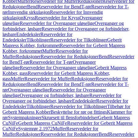
Kobber
Muffer
Reservedeler for Muffer
Reduksjoner
Reservedeler for
Reduksjoner
Bend
Reservedeler for Bend
T-rør
Reservedeler for T-
rør
Innvendig sirkulasjon
Reservedeler for Innvendig
sirkulasjon
Kryss
Reservedeler for Kryss
Overganger
uløselige
Reservedeler for Overganger uløselige
Overganger og
forbindelser, løsbare
Reservedeler for Overganger og forbindelser,
løsbare
Endedeksler
Reservedeler for
Endedeksler
Tilkoblinger
Reservedeler for Tilkoblinger
Geberit
Mapress Kobber, forkrommet
Reservedeler for Geberit Mapress
Kobber, forkrommet
Muffer
Reservedeler for
Muffer
Reduksjoner
Reservedeler for Reduksjoner
Bend
Reservedeler
for Bend
T-rør
Reservedeler for T-rør
Overganger
uløselige
Reservedeler for Overganger uløselige
Geberit Mapress
Kobber, gass
Reservedeler for Geberit Mapress Kobber,
gass
Muffer
Reservedeler for Muffer
Reduksjoner
Reservedeler for
Reduksjoner
Bend
Reservedeler for Bend
T-rør
Reservedeler for T-
rør
Overganger uløselige
Reservedeler for Overganger
uløselige
Overganger og forbindelser, løsbare
Reservedeler for
Overganger og forbindelser, løsbare
Endedeksler
Reservedeler for
Endedeksler
Tilkoblinger
Reservedeler for Tilkoblinger
Tilbehør for
Geberit Mapress Kobber
Beskyttelse for rør og fittings
Klammer for
rør
Systempakninger
Skruesett til flensforbindelser
Geberit Mapress
CuNiFe
Geberit Mapress CuNiFe
Reservedeler for Geberit Mapress
CuNiFe
Systemrør 2.1972
Muffer
Reservedeler for
Muffer
Reduksjoner
Reservedeler for Reduksjoner
Bend
Reservedeler