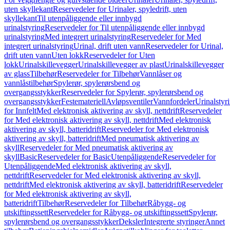
uten skyllekant
Reservedeler for Urinaler, spyledrift, uten
skyllekant
Til utenpåliggende eller innbygd
urinalstyring
Reservedeler for Til utenpåliggende eller innbygd
urinalstyring
Med integrert urinalstyring
Reservedeler for Med
integrert urinalstyring
Urinal, drift uten vann
Reservedeler for Urinal,
drift uten vann
Uten lokk
Reservedeler for Uten
lokk
Urinalskillevegger
Urinalskillevegger av plast
Urinalskillevegger
av glass
Tilbehør
Reservedeler for Tilbehør
Vannlåser og
vannlåstilbehør
Spylerør, spylerørsbend og
overgangsstykker
Reservedeler for Spylerør, spylerørsbend og
overgangsstykker
Festemateriell
Avløpsventiler
Vannfordeler
Urinalstyr
for Innfelt
Med elektronisk aktivering av skyll, nettdrift
Reservedeler
for Med elektronisk aktivering av skyll, nettdrift
Med elektronisk
aktivering av skyll, batteridrift
Reservedeler for Med elektronisk
aktivering av skyll, batteridrift
Med pneumatisk aktivering av
skyll
Reservedeler for Med pneumatisk aktivering av
skyll
Basic
Reservedeler for Basic
Utenpåliggende
Reservedeler for
Utenpåliggende
Med elektronisk aktivering av skyll,
nettdrift
Reservedeler for Med elektronisk aktivering av skyll,
nettdrift
Med elektronisk aktivering av skyll, batteridrift
Reservedeler
for Med elektronisk aktivering av skyll,
batteridrift
Tilbehør
Reservedeler for Tilbehør
Råbygg- og
utskiftingssett
Reservedeler for Råbygg- og utskiftingssett
Spylerør,
spylerørsbend og overgangsstykker
Deksler
Integrerte styringer
Annet