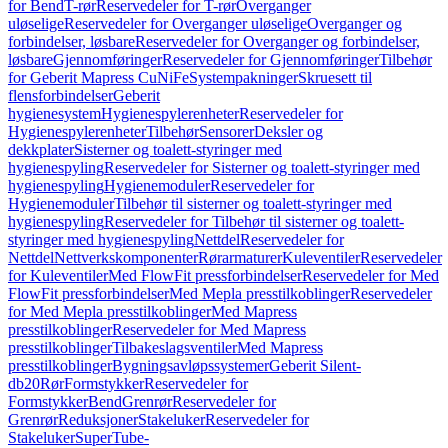
for Bend
T-rør
Reservedeler for T-rør
Overganger
uløselige
Reservedeler for Overganger uløselige
Overganger og
forbindelser, løsbare
Reservedeler for Overganger og forbindelser,
løsbare
Gjennomføringer
Reservedeler for Gjennomføringer
Tilbehør
for Geberit Mapress CuNiFe
Systempakninger
Skruesett til
flensforbindelser
Geberit
hygienesystem
Hygienespylerenheter
Reservedeler for
Hygienespylerenheter
Tilbehør
Sensorer
Deksler og
dekkplater
Sisterner og toalett-styringer med
hygienespyling
Reservedeler for Sisterner og toalett-styringer med
hygienespyling
Hygienemoduler
Reservedeler for
Hygienemoduler
Tilbehør til sisterner og toalett-styringer med
hygienespyling
Reservedeler for Tilbehør til sisterner og toalett-
styringer med hygienespyling
Nettdel
Reservedeler for
Nettdel
Nettverkskomponenter
Rørarmaturer
Kuleventiler
Reservedeler
for Kuleventiler
Med FlowFit pressforbindelser
Reservedeler for Med
FlowFit pressforbindelser
Med Mepla presstilkoblinger
Reservedeler
for Med Mepla presstilkoblinger
Med Mapress
presstilkoblinger
Reservedeler for Med Mapress
presstilkoblinger
Tilbakeslagsventiler
Med Mapress
presstilkoblinger
Bygningsavløpssystemer
Geberit Silent-
db20
Rør
Formstykker
Reservedeler for
Formstykker
Bend
Grenrør
Reservedeler for
Grenrør
Reduksjoner
Stakeluker
Reservedeler for
Stakeluker
SuperTube-