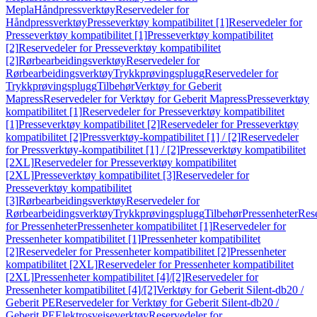
Mepla
Håndpressverktøy
Reservedeler for
Håndpressverktøy
Presseverktøy kompatibilitet [1]
Reservedeler for
Presseverktøy kompatibilitet [1]
Presseverktøy kompatibilitet
[2]
Reservedeler for Presseverktøy kompatibilitet
[2]
Rørbearbeidingsverktøy
Reservedeler for
Rørbearbeidingsverktøy
Trykkprøvingsplugg
Reservedeler for
Trykkprøvingsplugg
Tilbehør
Verktøy for Geberit
Mapress
Reservedeler for Verktøy for Geberit Mapress
Presseverktøy
kompatibilitet [1]
Reservedeler for Presseverktøy kompatibilitet
[1]
Presseverktøy kompatibilitet [2]
Reservedeler for Presseverktøy
kompatibilitet [2]
Pressverktøy-kompatibilitet [1] / [2]
Reservedeler
for Pressverktøy-kompatibilitet [1] / [2]
Presseverktøy kompatibilitet
[2XL]
Reservedeler for Presseverktøy kompatibilitet
[2XL]
Presseverktøy kompatibilitet [3]
Reservedeler for
Presseverktøy kompatibilitet
[3]
Rørbearbeidingsverktøy
Reservedeler for
Rørbearbeidingsverktøy
Trykkprøvingsplugg
Tilbehør
Pressenheter
Res
for Pressenheter
Pressenheter kompatibilitet [1]
Reservedeler for
Pressenheter kompatibilitet [1]
Pressenheter kompatibilitet
[2]
Reservedeler for Pressenheter kompatibilitet [2]
Pressenheter
kompatibilitet [2XL]
Reservedeler for Pressenheter kompatibilitet
[2XL]
Pressenheter kompatibilitet [4]/[2]
Reservedeler for
Pressenheter kompatibilitet [4]/[2]
Verktøy for Geberit Silent-db20 /
Geberit PE
Reservedeler for Verktøy for Geberit Silent-db20 /
Geberit PE
Elektrosveiseverktøy
Reservedeler for