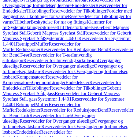
Overganger og forbindelser, løsbare
Endedeksler
Reservedeler for
Endedeksler
Tilkoblinger
Reservedeler for Tilkoblinger
Fordeler med
gjengestuss
Tilkoblinger for varme
Reservedeler for Tilkoblinger for
varme
Tilbehør
Beskyttelse for rør og fittings
Klammer for
rør
Systempakninger
Skruesett til flensforbindelser
Geberit Mapress
Syrefast Stål
Geberit Mapress Syrefast Stål
Reservedeler for Geberit
Mapress Syrefast Stål
Systemrør 1.4401
Reservedeler for Systemrør
1.4401
Rørnippel
Muffer
Reservedeler for
Muffer
Reduksjoner
Reservedeler for Reduksjoner
Bend
Reservedeler
for Bend
T-rør
Reservedeler for T-rør
Innvendig
sirkulasjon
Reservedeler for Innvendig sirkulasjon
Overganger
uløselige
Reservedeler for Overganger uløselige
Overganger og
forbindelser, løsbare
Reservedeler for Overganger og forbindelser,
løsbare
Kompensatorer
Reservedeler for
Kompensatorer
Gjennomføringer
Endedeksler
Reservedeler for
Endedeksler
Tilkoblinger
Reservedeler for Tilkoblinger
Geberit
Mapress Syrefast Stål, gass
Reservedeler for Geberit Mapress
Syrefast Stål, gass
Systemrør 1.4401
Reservedeler for Systemrør
1.4401
Rørnippel
Muffer
Reservedeler for
Muffer
Reduksjoner
Reservedeler for Reduksjoner
Bend
Reservedeler
for Bend
T-rør
Reservedeler for T-rør
Overganger
uløselige
Reservedeler for Overganger uløselige
Overganger og
forbindelser, løsbare
Reservedeler for Overganger og forbindelser,
løsbare
Endedeksler
Reservedeler for