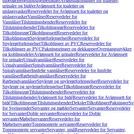
tilbehør
Betjeningshjelpemidler
Avløpstilkoblinger for toaletter,
urinaler og bidéer
Avløpssett for toaletter og
utslagsvasker
Reservedeler for Avløpssett for toaletter og
utslagsvasker
Vannlåser
Reservedeler for
Vannlåser
Tilslutningsbender
Reservedeler for
Tilslutningsbender
Tilkoblingsrør
Reservedeler for
Tilkoblingsrør
Tilkoblingssett
Reservedeler for
Tilkoblingssett
Spylerørforlengelser
Reservedeler for
Spylerørforlengelser
Tilkoblinger av PVC
Reservedeler for
Tilkoblinger av PVC
Pakningsringer og dekkapper
Overgangsstykker
og koblingsdeler
Avløpssett for urinaler
Reservedeler for Avløpssett
for urinaler
Urinalvannlåser
Reservedeler for
Urinalvannlåser
Spiralvannlåser
Reservedeler for
Spiralvannlåser
Innfelte vannlåser
Reservedeler for Innfelte
vannlåser
Rørbendvannlåser
Reservedeler for
Rørbendvannlåser
Spylerør og spylerørforlengelser
Reservedeler for
Spylerør og spylerørforlengelser
Tilkoblingsrør
Reservedeler for
Tilkoblingsrør
Tilslutningsbender
Reservedeler for
Tilslutningsbender
Avløpssett for bidé
Reservedeler for Avløpssett for
bidé
Tilkoblingsrør
Tilslutningsbender
Deksler
Tilkoblinger
Pakninger
Sv
for Sveiseender
Servanter og møbler
Servanter
Servanter
Reservedeler
for Servanter
Doble servanter
Reservedeler for Doble
servanter
Møbelservanter
Reservedeler for
Møbelservanter
Toppmonterte servanter
Reservedeler for
Toppmonterte servanter
Servanter, små
Reservedeler for Servanter,