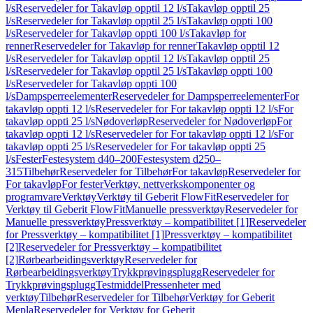
l/s
Reservedeler for Takavløp opptil 12 l/s
Takavløp opptil 25
l/s
Reservedeler for Takavløp opptil 25 l/s
Takavløp oppti 100
l/s
Reservedeler for Takavløp oppti 100 l/s
Takavløp for
renner
Reservedeler for Takavløp for renner
Takavløp opptil 12
l/s
Reservedeler for Takavløp opptil 12 l/s
Takavløp opptil 25
l/s
Reservedeler for Takavløp opptil 25 l/s
Takavløp oppti 100
l/s
Reservedeler for Takavløp oppti 100
l/s
Dampsperreelementer
Reservedeler for Dampsperreelementer
For
takavløp oppti 12 l/s
Reservedeler for For takavløp oppti 12 l/s
For
takavløp oppti 25 l/s
Nødoverløp
Reservedeler for Nødoverløp
For
takavløp oppti 12 l/s
Reservedeler for For takavløp oppti 12 l/s
For
takavløp oppti 25 l/s
Reservedeler for For takavløp oppti 25
l/s
Fester
Festesystem d40–200
Festesystem d250–
315
Tilbehør
Reservedeler for Tilbehør
For takavløp
Reservedeler for
For takavløp
For fester
Verktøy, nettverkskomponenter og
programvare
Verktøy
Verktøy til Geberit FlowFit
Reservedeler for
Verktøy til Geberit FlowFit
Manuelle pressverktøy
Reservedeler for
Manuelle pressverktøy
Pressverktøy – kompatibilitet [1]
Reservedeler
for Pressverktøy – kompatibilitet [1]
Pressverktøy – kompatibilitet
[2]
Reservedeler for Pressverktøy – kompatibilitet
[2]
Rørbearbeidingsverktøy
Reservedeler for
Rørbearbeidingsverktøy
Trykkprøvingsplugg
Reservedeler for
Trykkprøvingsplugg
Testmiddel
Pressenheter med
verktøy
Tilbehør
Reservedeler for Tilbehør
Verktøy for Geberit
Mepla
Reservedeler for Verktøy for Geberit