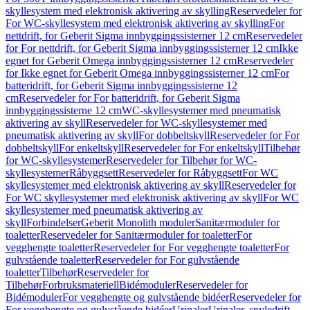
skyllesystem med elektronisk aktivering av skylling
Reservedeler for
For WC-skyllesystem med elektronisk aktivering av skylling
For
nettdrift, for Geberit Sigma innbyggingssisterner 12 cm
Reservedeler
for For nettdrift, for Geberit Sigma innbyggingssisterner 12 cm
Ikke
egnet for Geberit Omega innbyggingssisterner 12 cm
Reservedeler
for Ikke egnet for Geberit Omega innbyggingssisterner 12 cm
For
batteridrift, for Geberit Sigma innbyggingssisterne 12
cm
Reservedeler for For batteridrift, for Geberit Sigma
innbyggingssisterne 12 cm
WC-skyllesystemer med pneumatisk
aktivering av skyll
Reservedeler for WC-skyllesystemer med
pneumatisk aktivering av skyll
For dobbeltskyll
Reservedeler for For
dobbeltskyll
For enkeltskyll
Reservedeler for For enkeltskyll
Tilbehør
for WC-skyllesystemer
Reservedeler for Tilbehør for WC-
skyllesystemer
Råbyggsett
Reservedeler for Råbyggsett
For WC
skyllesystemer med elektronisk aktivering av skyll
Reservedeler for
For WC skyllesystemer med elektronisk aktivering av skyll
For WC
skyllesystemer med pneumatisk aktivering av
skyll
Forbindelser
Geberit Monolith moduler
Sanitærmoduler for
toaletter
Reservedeler for Sanitærmoduler for toaletter
For
vegghengte toaletter
Reservedeler for For vegghengte toaletter
For
gulvstående toaletter
Reservedeler for For gulvstående
toaletter
Tilbehør
Reservedeler for
Tilbehør
Forbruksmateriell
Bidémoduler
Reservedeler for
Bidémoduler
For vegghengte og gulvstående bidéer
Reservedeler for
For vegghengte og gulvstående bidéer
Urinaler
Urinaler, spyledrift,