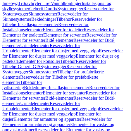
Innebygd røravbryter
T-rør
Vanntilkoplinger
Installasjons- og
skyllesystemer
Geberit Duofix
Systemvegger
Reservedeler for
Systemvegger
Skinnesystemer
Reservedeler for
Skinnesystemer
Bekledninger
Tilbehør
Reservedeler for
Tilbehør
Installasjonselementer
Reservedeler for
Installasjonselementer
Elementer for toaletter
Reservedeler for
Elementer for toaletter
Elementer for servanter
Reservedeler for
Elementer for servanter
Bidé-elementer
Reservedeler for Bidé-
elementer
Urinalelementer
Reservedeler for
Urinalelementer
Elementer for dusjer med veggavløp
Reservedeler
for Elementer for dusjer med veggavløp
Elementer for dusjer og
badekar
Elementer for konsoller
Tilbehør
Reservedeler for
Tilbehør
Geberit GIS
Systemvegger
Reservedeler for
Systemvegger
Skinnesystemer
Tilbehør for prefabrikerte
elementer
Reservedeler for Tilbehør for prefabrikerte
elementer
Tilbehør for
lydisolering
Bekledninger
Installasjonselementer
Reservedeler for
Installasjonselementer
Elementer for servanter
Reservedeler for
Elementer for servanter
Bidé-elementer
Reservedeler for Bidé-
elementer
Urinalelementer
Reservedeler for
Urinalelementer
Elementer for dusjer med veggavløp
Reservedeler
for Elementer for dusjer med veggavløp
Elementer for
dusjer
Elementer for armaturer og apparater
Reservedeler for
Elementer for armaturer og apparater
Elementer for vaske- og
oppvaskmaskiner
Reservedeler for Elementer for vaske- og