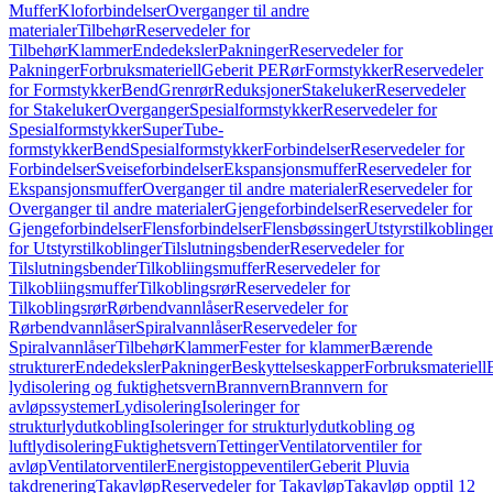
Muffer
Kloforbindelser
Overganger til andre
materialer
Tilbehør
Reservedeler for
Tilbehør
Klammer
Endedeksler
Pakninger
Reservedeler for
Pakninger
Forbruksmateriell
Geberit PE
Rør
Formstykker
Reservedeler
for Formstykker
Bend
Grenrør
Reduksjoner
Stakeluker
Reservedeler
for Stakeluker
Overganger
Spesialformstykker
Reservedeler for
Spesialformstykker
SuperTube-
formstykker
Bend
Spesialformstykker
Forbindelser
Reservedeler for
Forbindelser
Sveiseforbindelser
Ekspansjonsmuffer
Reservedeler for
Ekspansjonsmuffer
Overganger til andre materialer
Reservedeler for
Overganger til andre materialer
Gjengeforbindelser
Reservedeler for
Gjengeforbindelser
Flensforbindelser
Flensbøssinger
Utstyrstilkoblinge
for Utstyrstilkoblinger
Tilslutningsbender
Reservedeler for
Tilslutningsbender
Tilkobliingsmuffer
Reservedeler for
Tilkobliingsmuffer
Tilkoblingsrør
Reservedeler for
Tilkoblingsrør
Rørbendvannlåser
Reservedeler for
Rørbendvannlåser
Spiralvannlåser
Reservedeler for
Spiralvannlåser
Tilbehør
Klammer
Fester for klammer
Bærende
strukturer
Endedeksler
Pakninger
Beskyttelseskapper
Forbruksmateriell
lydisolering og fuktighetsvern
Brannvern
Brannvern for
avløpssystemer
Lydisolering
Isoleringer for
strukturlydutkobling
Isoleringer for strukturlydutkobling og
luftlydisolering
Fuktighetsvern
Tettinger
Ventilatorventiler for
avløp
Ventilatorventiler
Energistoppeventiler
Geberit Pluvia
takdrenering
Takavløp
Reservedeler for Takavløp
Takavløp opptil 12