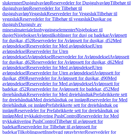
slukrenner
Dusjgulvavløp
Reservedeler for Dusjgulvavløp
Tilbehør til
dusjgulvavløp
Reservedeler for Tilbehør til
dusjgulvavløp
Veggsluk
Reservedeler for Veggsluk
Tilbehør til
veggsluk
Reservedeler for Tilbehør til veggsluk
Dusjkar og
dusjgulv
Dusjgulv av
mineralmateriale
Innbyggingselementer
Nisjebokser til
dusjer
Nisjebokser
Avløpstilkoblinger for dusj og badekar
Avløpsett
for dusjkar, d52
Reservedeler for Avløpsett for dusjkar, d52
Med
avløpsdeksel
Reservedeler for Med avløpsdeksel
Uten
avløpsdeksel
Reservedeler for Uten
avløpsdeksel
Avløpsdeksel
Reservedeler for Avløpsdeksel
Avløpssett
for dusjkar, d62
Reservedeler for Avløpssett for dusjkar, d62
Med
avløpsdeksel
Reservedeler for Med avløpsdeksel
Uten
avløpsdeksel
Reservedeler for Uten avløpsdeksel
Avløpssett for
dusjkar, d90
Reservedeler for Avløpssett for dusjkar, d90
Med
avløpsdeksel
Reservedeler for Med avløpsdeksel
Avløpssett for
badekar, d52
Reservedeler for Avløpssett for badekar, d52
Med
dreiehåndtak
Reservedeler for Med dreiehåndtak
Prefabrikkerte sett
for dreiehåndtak
Med dreiehåndtak og innløp
Reservedeler for Med
dreiehåndtak og innløp
Prefabrikkerte sett for dreiehåndtak og
innløp
Reservedeler for Prefabrikkerte sett for dreiehåndtak og
innløp
Med trykkaktivering PushControl
Reservedeler for Med
trykkaktivering PushControl
Tilbehør til avløpssett for
badekar
Reservedeler for Tilbehør til avløpssett for
badekar
Tilkoblingssett
Innebygd røravbryter
Reservedeler for