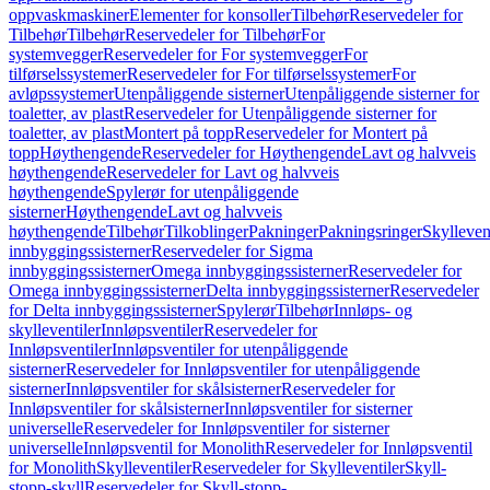
oppvaskmaskiner
Elementer for konsoller
Tilbehør
Reservedeler for
Tilbehør
Tilbehør
Reservedeler for Tilbehør
For
systemvegger
Reservedeler for For systemvegger
For
tilførselssystemer
Reservedeler for For tilførselssystemer
For
avløpssystemer
Utenpåliggende sisterner
Utenpåliggende sisterner for
toaletter, av plast
Reservedeler for Utenpåliggende sisterner for
toaletter, av plast
Montert på topp
Reservedeler for Montert på
topp
Høythengende
Reservedeler for Høythengende
Lavt og halvveis
høythengende
Reservedeler for Lavt og halvveis
høythengende
Spylerør for utenpåliggende
sisterner
Høythengende
Lavt og halvveis
høythengende
Tilbehør
Tilkoblinger
Pakninger
Pakningsringer
Skylleven
innbyggingssisterner
Reservedeler for Sigma
innbyggingssisterner
Omega innbyggingssisterner
Reservedeler for
Omega innbyggingssisterner
Delta innbyggingssisterner
Reservedeler
for Delta innbyggingssisterner
Spylerør
Tilbehør
Innløps- og
skylleventiler
Innløpsventiler
Reservedeler for
Innløpsventiler
Innløpsventiler for utenpåliggende
sisterner
Reservedeler for Innløpsventiler for utenpåliggende
sisterner
Innløpsventiler for skålsisterner
Reservedeler for
Innløpsventiler for skålsisterner
Innløpsventiler for sisterner
universelle
Reservedeler for Innløpsventiler for sisterner
universelle
Innløpsventil for Monolith
Reservedeler for Innløpsventil
for Monolith
Skylleventiler
Reservedeler for Skylleventiler
Skyll-
stopp-skyll
Reservedeler for Skyll-stopp-