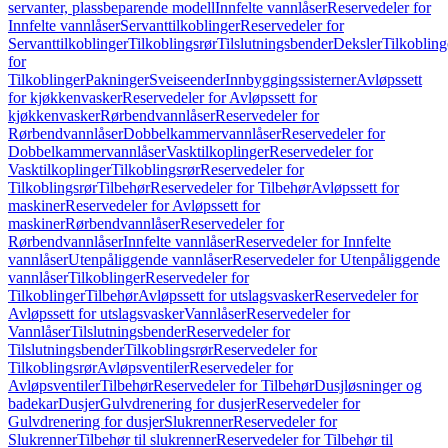
servanter, plassbeparende modell
Innfelte vannlåser
Reservedeler for
Innfelte vannlåser
Servanttilkoblinger
Reservedeler for
Servanttilkoblinger
Tilkoblingsrør
Tilslutningsbender
Deksler
Tilkobling
for
Tilkoblinger
Pakninger
Sveiseender
Innbyggingssisterner
Avløpssett
for kjøkkenvasker
Reservedeler for Avløpssett for
kjøkkenvasker
Rørbendvannlåser
Reservedeler for
Rørbendvannlåser
Dobbelkammervannlåser
Reservedeler for
Dobbelkammervannlåser
Vasktilkoplinger
Reservedeler for
Vasktilkoplinger
Tilkoblingsrør
Reservedeler for
Tilkoblingsrør
Tilbehør
Reservedeler for Tilbehør
Avløpssett for
maskiner
Reservedeler for Avløpssett for
maskiner
Rørbendvannlåser
Reservedeler for
Rørbendvannlåser
Innfelte vannlåser
Reservedeler for Innfelte
vannlåser
Utenpåliggende vannlåser
Reservedeler for Utenpåliggende
vannlåser
Tilkoblinger
Reservedeler for
Tilkoblinger
Tilbehør
Avløpssett for utslagsvasker
Reservedeler for
Avløpssett for utslagsvasker
Vannlåser
Reservedeler for
Vannlåser
Tilslutningsbender
Reservedeler for
Tilslutningsbender
Tilkoblingsrør
Reservedeler for
Tilkoblingsrør
Avløpsventiler
Reservedeler for
Avløpsventiler
Tilbehør
Reservedeler for Tilbehør
Dusjløsninger og
badekar
Dusjer
Gulvdrenering for dusjer
Reservedeler for
Gulvdrenering for dusjer
Slukrenner
Reservedeler for
Slukrenner
Tilbehør til slukrenner
Reservedeler for Tilbehør til