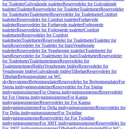
for Toaletter
Gulvstående toaletter
Reservedeler for Gulvstående
toaletter
Toaletter
Reservedeler for Toaletter
Toalettseter
Reservedeler
for Toalettseter
Toalettseter
Reservedeler for Toalettseter
Comfort
toaletter
Reservedeler for Comfort toaletter
Forhøyede
toaletter
Reservedeler for Forhøyede toaletter
Forlengede
toaletter
Reservedeler for Forlengede toaletter
Comfort
toalettseter
Reservedeler for Comfort
toalettseter
Toalettseter
Reservedeler for Toalettseter
Toaletter for
barn
Reservedeler for Toaletter for barn
Vegghengte
toaletter
Reservedeler for Vegghengte toaletter
Toalettseter for
barn
Reservedeler for Toalettseter for barn
Toalettseter
Reservedeler
for Toalettseter
Toalettseteringer
Reservedeler for
Toalettseteringer
Bidéer
Vegghengte bidéer
Reservedeler for
Vegghengte bidéer
Gulvstående bidéer
Tilbehør
Reservedeler for
Tilbehør
Betjeningsplater og WC
skyllesystemer
Betjeningsplater
Reservedeler for Betjeningsplater
For
Sigma innbyggingssisterner
Reservedeler for For Sigma
innbyggingssisterner
For Omega innbyggingssisterner
Reservedeler
for For Omega innbyggingssisterner
For Kappa
innbyggingssisterner
Reservedeler for For Kappa
innbyggingssisterner
For Delta innbyggingssisterner
Reservedeler for
For Delta innbyggingssisterner
For Twinline
innbyggingssisterner
Reservedeler for For Twinline
innbyggingssisterner
For 300T innbyggingssisterner
Reservedeler for
For 300T innbyggingssisterner
Tilbehør
Forbruksmateriell
For WC-