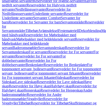
små
Hjørne-servanter
Reservedeler for Hjørne-servanter
Halvveis
nedfelt servanter
Reservedeler for Halvveis nedfelt
servanter
Nedfellingsservanter
Reservedeler for
Nedfellingsservanter
Underlimte servanter
Reservedeler for
Underlimte servanter
Servanter Comfort
Servanter for
barn
Reservedeler for Servanter for barn
Servantområder
Reservedeler
for
Servantområder
Tilbehør
Avløpsdeksel
Festemateriell
Dekorblending
Mø
med håndvask
Reservedeler for Møbelpakker med
håndvask
Møbelpakker med heldekkende servant
Reservedeler for
Møbelpakker med heldekkende
servant
Baderomsmøbler
Servantunderskap
Reservedeler for
Servantunderskap
For servanter
Reservedeler for For servanter
For
servanter
Reservedeler for For servanter
For
dobbelservanter
Reservedeler for For
dobbelservanter
Benkeplater
Reservedeler for Benkeplater
For
toppmontert servant, bolleservant
Reservedeler for For toppmontert
servant, bolleservant
For toppmontert servant firkantet
Reservedeler
for For toppmontert servant firkantet
Sideskap
Reservedeler for
Sideskap
Lave sideskap
Reservedeler for Lave sideskap
Høye
skap
Reservedeler for Høye skap
Halvhøyt skap
Reservedeler for
Halvhøyt skap
Hengeskap
Reservedeler for Hengeskap
Andre
baderomsmøbler
Reservedeler for Andre
baderomsmøbler
Vegghyller
Reservedeler for
Vegghyller
Tilbehør
Reservedeler for Tilbehør
Skuffeinnsatser og