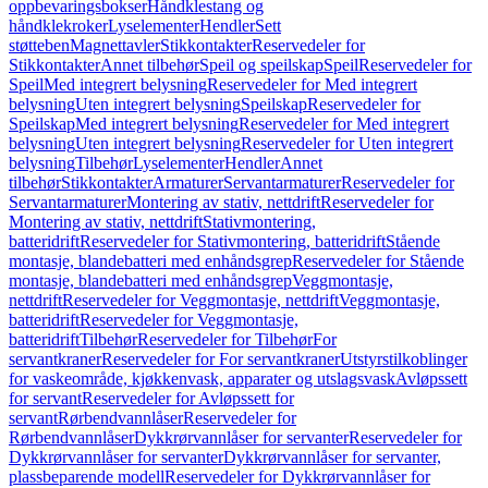
oppbevaringsbokser
Håndklestang og
håndklekroker
Lyselementer
Hendler
Sett
støtteben
Magnettavler
Stikkontakter
Reservedeler for
Stikkontakter
Annet tilbehør
Speil og speilskap
Speil
Reservedeler for
Speil
Med integrert belysning
Reservedeler for Med integrert
belysning
Uten integrert belysning
Speilskap
Reservedeler for
Speilskap
Med integrert belysning
Reservedeler for Med integrert
belysning
Uten integrert belysning
Reservedeler for Uten integrert
belysning
Tilbehør
Lyselementer
Hendler
Annet
tilbehør
Stikkontakter
Armaturer
Servantarmaturer
Reservedeler for
Servantarmaturer
Montering av stativ, nettdrift
Reservedeler for
Montering av stativ, nettdrift
Stativmontering,
batteridrift
Reservedeler for Stativmontering, batteridrift
Stående
montasje, blandebatteri med enhåndsgrep
Reservedeler for Stående
montasje, blandebatteri med enhåndsgrep
Veggmontasje,
nettdrift
Reservedeler for Veggmontasje, nettdrift
Veggmontasje,
batteridrift
Reservedeler for Veggmontasje,
batteridrift
Tilbehør
Reservedeler for Tilbehør
For
servantkraner
Reservedeler for For servantkraner
Utstyrstilkoblinger
for vaskeområde, kjøkkenvask, apparater og utslagsvask
Avløpssett
for servant
Reservedeler for Avløpssett for
servant
Rørbendvannlåser
Reservedeler for
Rørbendvannlåser
Dykkrørvannlåser for servanter
Reservedeler for
Dykkrørvannlåser for servanter
Dykkrørvannlåser for servanter,
plassbeparende modell
Reservedeler for Dykkrørvannlåser for