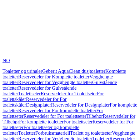
NO
Toaletter og urinaler
Geberit AquaClean dusjtoaletter
Komplette
toaletter
Reservedeler for Komplette toaletter
Vegghengte
toaletter
Reservedeler for Vegghengte toaletter
Gulvstående
toaletter
Reservedeler for Gulvstående
toaletter
Toalettseter
Reservedeler for Toalettseter
For
toalettskåler
Reservedeler for For
toalettskåler
Designplater
Reservedeler for Designplater
For komplette
toaletter
Reservedeler for For komplette toaletter
For
toalettseter
Reservedeler for For toalettseter
Tilbehør
Reservedeler for
Tilbehør
For komplette toaletter
For toalettseter
Reservedeler for For
toalettseter
For toalettseter og komplette
toaletter
Toaletter
Forbruksmateriell
Toalett og toalettseter
Vegghengte
toaletter
Reservedeler for Vegghengte toaletter
Toaletter
Reservedeler