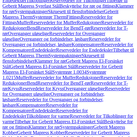
Endedeksler
Tilkoblinger
Reservedeler for Tilkoblinger
Tilbehør til
Geberit Mapress Syrefast Stål
Beskyttelse for rør og fittings
Klammer
for rør
Systempakninger
Skruesett til flensforbindelser
Geberit
Mapress Therm
Systemrør Therm
Fittings
Reservedeler for
Fittings
Muffer
Reservedeler for Muffer
Reduksjoner
Reservedeler for
Reduksjoner
Bend
Reservedeler for Bend
T-rør
Reservedeler for T-
rør
Overganger uløselige
Reservedeler for Overganger
uløselige
Overganger og forbindelser, løsbare
Reservedeler for
Overganger og forbindelser, løsbare
Kompensatorer
Reservedeler for
Kompensatorer
Endedeksler
Reservedeler for Endedeksler
Tilbehør til
Geberit Mapress Therm
Systempakninger
Skruesett til
flensforbindelser
Klammer for rør
Geberit Mapress El-Forsinket
Stål
Geberit Mapress El-Forsinket Stål
Reservedeler for Geberit
Mapress El-Forsinket Stål
Systemrør 1.0034
Systemrør
1.0215
Muffer
Reservedeler for Muffer
Reduksjoner
Reservedeler for
Reduksjoner
Bend
Reservedeler for Bend
T-rør
Reservedeler for T-
rør
Kryss
Reservedeler for Kryss
Overganger uløselige
Reservedeler
for Overganger uløselige
Overganger og forbindelser,
løsbare
Reservedeler for Overganger og forbindelser,
løsbare
Kompensatorer
Reservedeler for
Kompensatorer
Endedeksler
Reservedeler for
Endedeksler
Tilkoblinger for varme
Reservedeler for Tilkoblinger for
varme
Tilbehør for Geberit Mapress El-Forsinket Stål
Beskyttelse for
rør og fittings
Klammer for rør
Systempakninger
Geberit Mapress
Kobber
Geberit Mapress Kobber
Reservedeler for Geberit Mapress