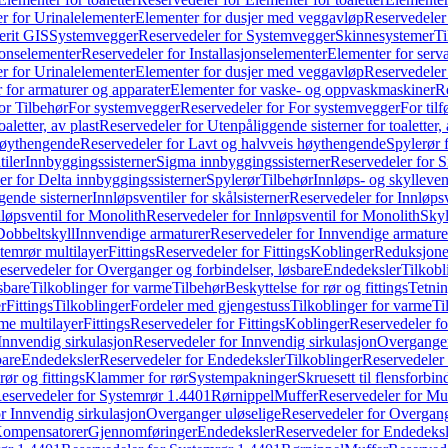
r for Urinalelementer
Elementer for dusjer med veggavløp
Reservedeler
rit GIS
Systemvegger
Reservedeler for Systemvegger
Skinnesystemer
Ti
jonselementer
Reservedeler for Installasjonselementer
Elementer for serv
r for Urinalelementer
Elementer for dusjer med veggavløp
Reservedeler
 for armaturer og apparater
Elementer for vaske- og oppvaskmaskiner
R
or Tilbehør
For systemvegger
Reservedeler for For systemvegger
For til
aletter, av plast
Reservedeler for Utenpåliggende sisterner for toaletter, 
høythengende
Reservedeler for Lavt og halvveis høythengende
Spylerør 
tiler
Innbyggingssisterner
Sigma innbyggingssisterner
Reservedeler for 
er for Delta innbyggingssisterner
Spylerør
Tilbehør
Innløps- og skylleven
gende sisterner
Innløpsventiler for skålsisterner
Reservedeler for Innløpsve
løpsventil for Monolith
Reservedeler for Innløpsventil for Monolith
Skyl
Dobbeltskyll
Innvendige armaturer
Reservedeler for Innvendige armature
temrør multilayer
Fittings
Reservedeler for Fittings
Koblinger
Reduksjone
eservedeler for Overganger og forbindelser, løsbare
Endedeksler
Tilkobl
sbare
Tilkoblinger for varme
Tilbehør
Beskyttelse for rør og fittings
Tetnin
r
Fittings
Tilkoblinger
Fordeler med gjengestuss
Tilkoblinger for varme
Ti
me multilayer
Fittings
Reservedeler for Fittings
Koblinger
Reservedeler f
Innvendig sirkulasjon
Reservedeler for Innvendig sirkulasjon
Overganger
bare
Endedeksler
Reservedeler for Endedeksler
Tilkoblinger
Reservedeler 
rør og fittings
Klammer for rør
Systempakninger
Skruesett til flensforbin
eservedeler for Systemrør 1.4401
Rørnippel
Muffer
Reservedeler for Mu
r Innvendig sirkulasjon
Overganger uløselige
Reservedeler for Overgang
Kompensatorer
Gjennomføringer
Endedeksler
Reservedeler for Endedeksl