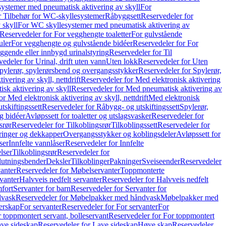
ystemer med pneumatisk aktivering av skyll
For
r Tilbehør for WC-skyllesystemer
Råbyggsett
Reservedeler for
 skyll
For WC skyllesystemer med pneumatisk aktivering av
Reservedeler for For vegghengte toaletter
For gulvstående
uler
For vegghengte og gulvstående bidéer
Reservedeler for For
iggende eller innbygd urinalstyring
Reservedeler for Til
edeler for Urinal, drift uten vann
Uten lokk
Reservedeler for Uten
pylerør, spylerørsbend og overgangsstykker
Reservedeler for Spylerør,
ivering av skyll, nettdrift
Reservedeler for Med elektronisk aktivering
sk aktivering av skyll
Reservedeler for Med pneumatisk aktivering av
r Med elektronisk aktivering av skyll, nettdrift
Med elektronisk
tskiftingssett
Reservedeler for Råbygg- og utskiftingssett
Spylerør,
og bidéer
Avløpssett for toaletter og utslagsvasker
Reservedeler for
srør
Reservedeler for Tilkoblingsrør
Tilkoblingssett
Reservedeler for
ringer og dekkapper
Overgangsstykker og koblingsdeler
Avløpssett for
ser
Innfelte vannlåser
Reservedeler for Innfelte
lser
Tilkoblingsrør
Reservedeler for
slutningsbender
Deksler
Tilkoblinger
Pakninger
Sveiseender
Reservedeler
anter
Reservedeler for Møbelservanter
Toppmonterte
vanter
Halvveis nedfelt servanter
Reservedeler for Halvveis nedfelt
fort
Servanter for barn
Reservedeler for Servanter for
dvask
Reservedeler for Møbelpakker med håndvask
Møbelpakker med
erskap
For servanter
Reservedeler for For servanter
For
 toppmontert servant, bolleservant
Reservedeler for For toppmontert
ve sideskap
Reservedeler for Lave sideskap
Høye skap
Reservedeler