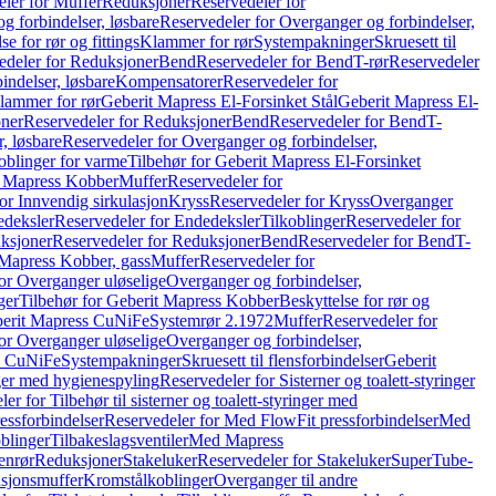
ler for Muffer
Reduksjoner
Reservedeler for
g forbindelser, løsbare
Reservedeler for Overganger og forbindelser,
se for rør og fittings
Klammer for rør
Systempakninger
Skruesett til
edeler for Reduksjoner
Bend
Reservedeler for Bend
T-rør
Reservedeler
indelser, løsbare
Kompensatorer
Reservedeler for
lammer for rør
Geberit Mapress El-Forsinket Stål
Geberit Mapress El-
ner
Reservedeler for Reduksjoner
Bend
Reservedeler for Bend
T-
, løsbare
Reservedeler for Overganger og forbindelser,
oblinger for varme
Tilbehør for Geberit Mapress El-Forsinket
t Mapress Kobber
Muffer
Reservedeler for
or Innvendig sirkulasjon
Kryss
Reservedeler for Kryss
Overganger
deksler
Reservedeler for Endedeksler
Tilkoblinger
Reservedeler for
ksjoner
Reservedeler for Reduksjoner
Bend
Reservedeler for Bend
T-
 Mapress Kobber, gass
Muffer
Reservedeler for
or Overganger uløselige
Overganger og forbindelser,
ger
Tilbehør for Geberit Mapress Kobber
Beskyttelse for rør og
berit Mapress CuNiFe
Systemrør 2.1972
Muffer
Reservedeler for
or Overganger uløselige
Overganger og forbindelser,
ss CuNiFe
Systempakninger
Skruesett til flensforbindelser
Geberit
nger med hygienespyling
Reservedeler for Sisterner og toalett-styringer
er for Tilbehør til sisterner og toalett-styringer med
essforbindelser
Reservedeler for Med FlowFit pressforbindelser
Med
blinger
Tilbakeslagsventiler
Med Mapress
enrør
Reduksjoner
Stakeluker
Reservedeler for Stakeluker
SuperTube-
nsjonsmuffer
Kromstålkoblinger
Overganger til andre