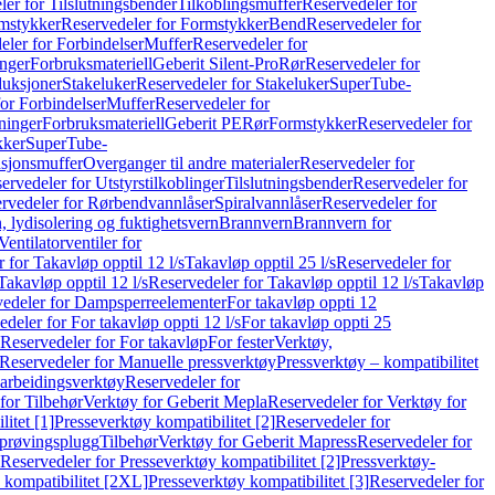
er for Tilslutningsbender
Tilkoblingsmuffer
Reservedeler for
mstykker
Reservedeler for Formstykker
Bend
Reservedeler for
eler for Forbindelser
Muffer
Reservedeler for
nger
Forbruksmateriell
Geberit Silent-Pro
Rør
Reservedeler for
duksjoner
Stakeluker
Reservedeler for Stakeluker
SuperTube-
or Forbindelser
Muffer
Reservedeler for
ninger
Forbruksmateriell
Geberit PE
Rør
Formstykker
Reservedeler for
kker
SuperTube-
nsjonsmuffer
Overganger til andre materialer
Reservedeler for
ervedeler for Utstyrstilkoblinger
Tilslutningsbender
Reservedeler for
rvedeler for Rørbendvannlåser
Spiralvannlåser
Reservedeler for
 lydisolering og fuktighetsvern
Brannvern
Brannvern for
Ventilatorventiler for
 for Takavløp opptil 12 l/s
Takavløp opptil 25 l/s
Reservedeler for
Takavløp opptil 12 l/s
Reservedeler for Takavløp opptil 12 l/s
Takavløp
edeler for Dampsperreelementer
For takavløp oppti 12
deler for For takavløp oppti 12 l/s
For takavløp oppti 25
Reservedeler for For takavløp
For fester
Verktøy,
Reservedeler for Manuelle pressverktøy
Pressverktøy – kompatibilitet
arbeidingsverktøy
Reservedeler for
for Tilbehør
Verktøy for Geberit Mepla
Reservedeler for Verktøy for
itet [1]
Presseverktøy kompatibilitet [2]
Reservedeler for
kprøvingsplugg
Tilbehør
Verktøy for Geberit Mapress
Reservedeler for
Reservedeler for Presseverktøy kompatibilitet [2]
Pressverktøy-
 kompatibilitet [2XL]
Presseverktøy kompatibilitet [3]
Reservedeler for