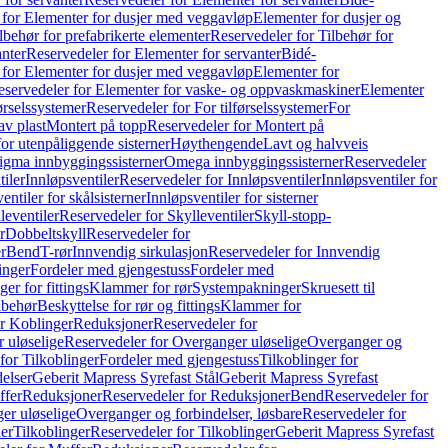
 for Elementer for dusjer med veggavløp
Elementer for dusjer og
lbehør for prefabrikerte elementer
Reservedeler for Tilbehør for
anter
Reservedeler for Elementer for servanter
Bidé-
 for Elementer for dusjer med veggavløp
Elementer for
eservedeler for Elementer for vaske- og oppvaskmaskiner
Elementer
førselssystemer
Reservedeler for For tilførselssystemer
For
av plast
Montert på topp
Reservedeler for Montert på
for utenpåliggende sisterner
Høythengende
Lavt og halvveis
Sigma innbyggingssisterner
Omega innbyggingssisterner
Reservedeler
tiler
Innløpsventiler
Reservedeler for Innløpsventiler
Innløpsventiler for
ntiler for skålsisterner
Innløpsventiler for sisterner
leventiler
Reservedeler for Skylleventiler
Skyll-stopp-
r
Dobbeltskyll
Reservedeler for
r
Bend
T-rør
Innvendig sirkulasjon
Reservedeler for Innvendig
inger
Fordeler med gjengestuss
Fordeler med
ger for fittings
Klammer for rør
Systempakninger
Skruesett til
lbehør
Beskyttelse for rør og fittings
Klammer for
or Koblinger
Reduksjoner
Reservedeler for
 uløselige
Reservedeler for Overganger uløselige
Overganger og
for Tilkoblinger
Fordeler med gjengestuss
Tilkoblinger for
delser
Geberit Mapress Syrefast Stål
Geberit Mapress Syrefast
ffer
Reduksjoner
Reservedeler for Reduksjoner
Bend
Reservedeler for
er uløselige
Overganger og forbindelser, løsbare
Reservedeler for
er
Tilkoblinger
Reservedeler for Tilkoblinger
Geberit Mapress Syrefast