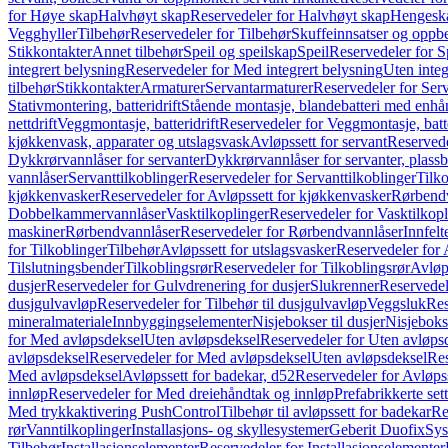
for Høye skap
Halvhøyt skap
Reservedeler for Halvhøyt skap
Hengesk
Vegghyller
Tilbehør
Reservedeler for Tilbehør
Skuffeinnsatser og oppb
Stikkontakter
Annet tilbehør
Speil og speilskap
Speil
Reservedeler for S
integrert belysning
Reservedeler for Med integrert belysning
Uten integ
tilbehør
Stikkontakter
Armaturer
Servantarmaturer
Reservedeler for Ser
Stativmontering, batteridrift
Stående montasje, blandebatteri med enh
nettdrift
Veggmontasje, batteridrift
Reservedeler for Veggmontasje, batte
kjøkkenvask, apparater og utslagsvask
Avløpssett for servant
Reservede
Dykkrørvannlåser for servanter
Dykkrørvannlåser for servanter, plass
vannlåser
Servanttilkoblinger
Reservedeler for Servanttilkoblinger
Tilko
kjøkkenvasker
Reservedeler for Avløpssett for kjøkkenvasker
Rørbend
Dobbelkammervannlåser
Vasktilkoplinger
Reservedeler for Vasktilkop
maskiner
Rørbendvannlåser
Reservedeler for Rørbendvannlåser
Innfelt
for Tilkoblinger
Tilbehør
Avløpssett for utslagsvasker
Reservedeler for 
Tilslutningsbender
Tilkoblingsrør
Reservedeler for Tilkoblingsrør
Avløp
dusjer
Reservedeler for Gulvdrenering for dusjer
Slukrenner
Reservedel
dusjgulvavløp
Reservedeler for Tilbehør til dusjgulvavløp
Veggsluk
Res
mineralmateriale
Innbyggingselementer
Nisjebokser til dusjer
Nisjeboks
for Med avløpsdeksel
Uten avløpsdeksel
Reservedeler for Uten avløps
avløpsdeksel
Reservedeler for Med avløpsdeksel
Uten avløpsdeksel
Res
Med avløpsdeksel
Avløpssett for badekar, d52
Reservedeler for Avløpss
innløp
Reservedeler for Med dreiehåndtak og innløp
Prefabrikkerte set
Med trykkaktivering PushControl
Tilbehør til avløpssett for badekar
Re
rør
Vanntilkoplinger
Installasjons- og skyllesystemer
Geberit Duofix
Sys
Tilbehør
Installasjonselementer
Reservedeler for Installasjonselementer