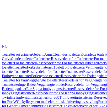
NO
Toaletter og urinaler
Geberit AquaClean dusjtoaletter
Komplette toalett
Gulvstående toaletter
Toalettseter
Reservedeler for Toalettseter
For toale
toaletter
For toalettseter
Reservedeler for For toalettseter
Tilbehør
Reserv
toaletter
Toaletter
Forbruksmateriell
Toalett og toalettseter
Vegghengte to
toaletter
Toaletter
Reservedeler for Toaletter
Toalettseter
Reservedeler for
Forhøyede toaletter
Forlengede toaletter
Reservedeler for Forlengede to
Toaletter for barn
Vegghengte toaletter
Reservedeler for Vegghengte toa
Toalettseteringer
Bidéer
Vegghengte bidéer
Reservedeler for Vegghengt
Betjeningsplater
For Sigma innbyggingssisterner
Reservedeler for For 
innbyggingssisterner
Reservedeler for For Kappa innbyggingssisterner
Twinline innbyggingssisterner
For 300T innbyggingssisterner
Reserved
for For WC-skyllesystem med elektronisk aktivering av skylling
For n
for Geberit Omega innbyggingssisterner 12 cm
Reservedeler for Ikke