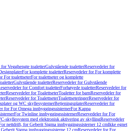
 for Vegghengte toaletter
Gulvstående toaletter
Reservedeler for
Designplater
For komplette toaletter
Reservedeler for For komplette
r For toalettseter
For toalettseter og komplette
oaletter
Gulvstående toaletter
Reservedeler for Gulvstående
eservedeler for Comfort toaletter
Forhøyede toaletter
Reservedeler for
eter
Reservedeler for Toalettseter
Toaletter for barn
Reservedeler for
eter
Reservedeler for Toalettseter
Toalettseteringer
Reservedeler for
splater og WC skyllesystemer
Betjeningsplater
Reservedeler for
er for For Omega innbyggingssisterner
For Kappa
isterner
For Twinline innbyggingssisterner
Reservedeler for For
C-skyllesystem med elektronisk aktivering av skylling
Reservedeler
For nettdrift, for Geberit Sigma innbyggingssisterner 12 cm
Ikke egnet
for Geberit Sigma innbyggingssisterne 12 cm
Reservedeler for For