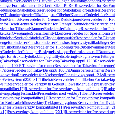
blinger
Reservedeler for Utstyrstilkoblinger
Tilslutningsbender
Reservedel
kninger
Forbruksmateriell
Geberit Silent-PP
Rør
Reservedeler for Rør
For
Reduksjoner
Stakeluker
Reservedeler for Stakeluker
Forbindelser
Reserved
ger
Tilslutningsbender
Tilkoblingsrør
Tilbehør
Klammer
Endedeksler
Pakni
 Bend
Grenrør
Reservedeler for Grenrør
Reduksjoner
Reservedeler for Re
er for Bend
Grenrør
Reservedeler for Grenrør
Forbindelser
Reservedeler f
deler for Tilbehør
Klammer
Endedeksler
Pakninger
Reservedeler for Pak
akeluker
Overganger
Spesialformstykker
Reservedeler for Spesialformsty
bindelser
Sveiseforbindelser
Ekspansjonsmuffer
Reservedeler for Ekspa
jengeforbindelser
Flensforbindelser
Flensbøssinger
Utstyrstilkoblinger
Res
fer
Tilkoblingsrør
Reservedeler for Tilkoblingsrør
Rørbendvannlåser
Rese
er
Endedeksler
Pakninger
Beskyttelseskapper
Forbruksmateriell
Brannvern,
nger for strukturlydutkobling og luftlydisolering
Fuktighetsvern
Tettinger
ng
Takavløp
Reservedeler for Takavløp
Takavløp opptil 12 l/s
Reservedeler
 oppti 100 l/s
Takavløp for renner
Reservedeler for Takavløp for renner
 l/s
Reservedeler for Takavløp oppti 100 l/s
Dampsperreelementer
Reserv
ødoverløp
Reservedeler for Nødoverløp
For takavløp oppti 12 l/s
Reserve
00
Festesystem d250–315
Tilbehør
Reservedeler for Tilbehør
For takavløp
wFit
Reservedeler for Verktøy til Geberit FlowFit
Manuelle pressverktøy
mpatibilitet [2]
Reservedeler for Pressverktøy – kompatibilitet [2]
Rørbe
røvingsplugg
Testmiddel
Pressenheter med verktøy
Tilbehør
Reservedeler 
resseverktøy kompatibilitet [1]
Reservedeler for Presseverktøy kompatibil
for Rørbearbeidingsverktøy
Trykkprøvingsplugg
Reservedeler for Tryk
ler for Presseverktøy kompatibilitet [1]
Presseverktøy kompatibilitet [2]
/ [2]
Presseverktøy kompatibilitet [2XL]
Reservedeler for Presseverktøy