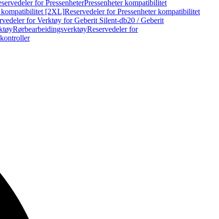
servedeler for Pressenheter
Pressenheter kompatibilitet
 kompatibilitet [2XL]
Reservedeler for Pressenheter kompatibilitet
vedeler for Verktøy for Geberit Silent-db20 / Geberit
rktøy
Rørbearbeidingsverktøy
Reservedeler for
kontroller