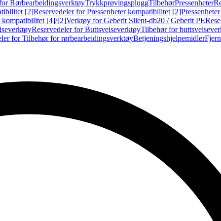
for Rørbearbeidingsverktøy
Trykkprøvingsplugg
Tilbehør
Pressenheter
Re
ibilitet [2]
Reservedeler for Pressenheter kompatibilitet [2]
Pressenheter
kompatibilitet [4]/[2]
Verktøy for Geberit Silent-db20 / Geberit PE
Reser
iseverktøy
Reservedeler for Buttsveiseverktøy
Tilbehør for buttsveiseve
ler for Tilbehør for rørbearbeidingsverktøy
Betjeningshjelpemidler
Fjern