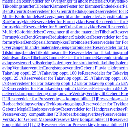
materialer
Reservedeler for Overganger til andre materialer
Utstyrstilko
Tilkoblingsmuffer
Tilbehør
Klammer
Fester for klammer
Endedeksler
Pa
Bend
Grenrør
Reservedeler for Grenrør
Reduksjoner
Reservedeler for 
Muffer
Kloforbindelser
Overganger til andre materialer
Utstyrstilkoblin
Rør
Formstykker
Reservedeler for Formstykker
Bend
Reservedeler for
formstykker
Reservedeler for SuperTube-formstykker
Bend
Reservedel
Muffer
Kloforbindelser
Overganger til andre materialer
Tilbehør
Reserve
Formstykker
Bend
Grenrør
Reduksjoner
Stakeluker
Reservedeler for St
formstykker
Bend
Spesialformstykker
Forbindelser
Reservedeler for For
Overganger til andre materialer
Gjengeforbindelser
Reservedeler for G
Tilslutningsbender
Tilkobliingsmuffer
Reservedeler for Tilkobliingsmuf
Spiralvannlåser
Tilbehør
Klammer
Fester for klammer
Bærende struktur
avløpssystemer
Lydisolering
Isoleringer for strukturlydutkobling
Isoleri
avløp
Ventilatorventiler
Energistoppeventiler
Geberit Pluvia takdreneri
Takavløp opptil 25 l/s
Takavløp oppti 100 l/s
Reservedeler for Takavløp
opptil 25 l/s
Reservedeler for Takavløp opptil 25 l/s
Takavløp oppti 100
l/s
Reservedeler for For takavløp oppti 12 l/s
For takavløp oppti 25 l/s
N
l/s
Reservedeler for For takavløp oppti 25 l/s
Fester
Festesystem d40–2
nettverkskomponenter og programvare
Verktøy
Verktøy til Geberit Flo
[1]
Reservedeler for Pressverktøy – kompatibilitet [1]
Pressverktøy – ko
Rørbearbeidingsverktøy
Trykkprøvingsplugg
Reservedeler for Trykkp
Geberit Mepla
Håndpressverktøy
Reservedeler for Håndpressverktøy
P
Presseverktøy kompatibilitet [2]
Rørbearbeidingsverktøy
Reservedeler 
Verktøy for Geberit Mapress
Presseverktøy kompatibilitet [1]
Reservede
kompatibilitet [1] / [2]
Reservedeler for Pressverktøy-kompatibilitet [1] 