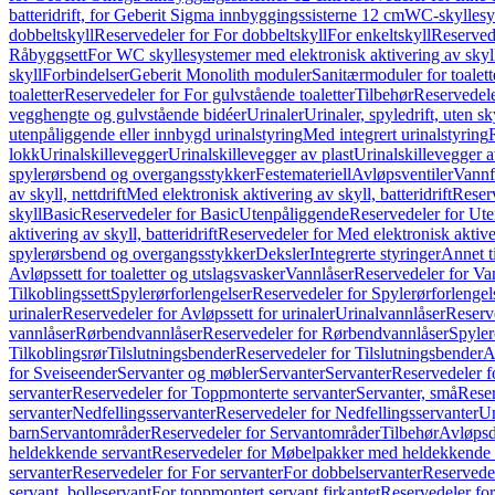
batteridrift, for Geberit Sigma innbyggingssisterne 12 cm
WC-skyllesys
dobbeltskyll
Reservedeler for For dobbeltskyll
For enkeltskyll
Reservede
Råbyggsett
For WC skyllesystemer med elektronisk aktivering av skyl
skyll
Forbindelser
Geberit Monolith moduler
Sanitærmoduler for toalett
toaletter
Reservedeler for For gulvstående toaletter
Tilbehør
Reservedele
vegghengte og gulvstående bidéer
Urinaler
Urinaler, spyledrift, uten s
utenpåliggende eller innbygd urinalstyring
Med integrert urinalstyring
lokk
Urinalskillevegger
Urinalskillevegger av plast
Urinalskillevegger a
spylerørsbend og overgangsstykker
Festemateriell
Avløpsventiler
Vannf
av skyll, nettdrift
Med elektronisk aktivering av skyll, batteridrift
Reserv
skyll
Basic
Reservedeler for Basic
Utenpåliggende
Reservedeler for Ut
aktivering av skyll, batteridrift
Reservedeler for Med elektronisk aktiveri
spylerørsbend og overgangsstykker
Deksler
Integrerte styringer
Annet t
Avløpssett for toaletter og utslagsvasker
Vannlåser
Reservedeler for Va
Tilkoblingssett
Spylerørforlengelser
Reservedeler for Spylerørforlengel
urinaler
Reservedeler for Avløpssett for urinaler
Urinalvannlåser
Reserv
vannlåser
Rørbendvannlåser
Reservedeler for Rørbendvannlåser
Spyler
Tilkoblingsrør
Tilslutningsbender
Reservedeler for Tilslutningsbender
A
for Sveiseender
Servanter og møbler
Servanter
Servanter
Reservedeler f
servanter
Reservedeler for Toppmonterte servanter
Servanter, små
Reser
servanter
Nedfellingsservanter
Reservedeler for Nedfellingsservanter
Un
barn
Servantområder
Reservedeler for Servantområder
Tilbehør
Avløpsd
heldekkende servant
Reservedeler for Møbelpakker med heldekkende 
servanter
Reservedeler for For servanter
For dobbelservanter
Reservedel
servant, bolleservant
For toppmontert servant firkantet
Reservedeler for