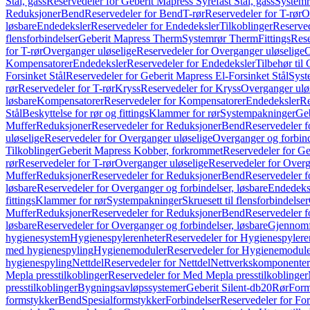
Stål, gass
Reservedeler for Geberit Mapress Syrefast Stål, gass
Systemr
Reduksjoner
Bend
Reservedeler for Bend
T-rør
Reservedeler for T-rør
O
løsbare
Endedeksler
Reservedeler for Endedeksler
Tilkoblinger
Reserved
flensforbindelser
Geberit Mapress Therm
Systemrør Therm
Fittings
Rese
for T-rør
Overganger uløselige
Reservedeler for Overganger uløselige
O
Kompensatorer
Endedeksler
Reservedeler for Endedeksler
Tilbehør til
Forsinket Stål
Reservedeler for Geberit Mapress El-Forsinket Stål
Syst
rør
Reservedeler for T-rør
Kryss
Reservedeler for Kryss
Overganger ulø
løsbare
Kompensatorer
Reservedeler for Kompensatorer
Endedeksler
Re
Stål
Beskyttelse for rør og fittings
Klammer for rør
Systempakninger
Ge
Muffer
Reduksjoner
Reservedeler for Reduksjoner
Bend
Reservedeler 
uløselige
Reservedeler for Overganger uløselige
Overganger og forbind
Tilkoblinger
Geberit Mapress Kobber, forkrommet
Reservedeler for G
rør
Reservedeler for T-rør
Overganger uløselige
Reservedeler for Overg
Muffer
Reduksjoner
Reservedeler for Reduksjoner
Bend
Reservedeler 
løsbare
Reservedeler for Overganger og forbindelser, løsbare
Endedeks
fittings
Klammer for rør
Systempakninger
Skruesett til flensforbindelser
Muffer
Reduksjoner
Reservedeler for Reduksjoner
Bend
Reservedeler 
løsbare
Reservedeler for Overganger og forbindelser, løsbare
Gjennomf
hygienesystem
Hygienespylerenheter
Reservedeler for Hygienespylere
med hygienespyling
Hygienemoduler
Reservedeler for Hygienemodul
hygienespyling
Nettdel
Reservedeler for Nettdel
Nettverkskomponenter
Mepla presstilkoblinger
Reservedeler for Med Mepla presstilkoblinger
presstilkoblinger
Bygningsavløpssystemer
Geberit Silent-db20
Rør
Form
formstykker
Bend
Spesialformstykker
Forbindelser
Reservedeler for For