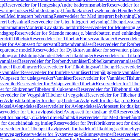
ap
Reservedeler for Hengeskap
Andre baderomsmøbler
Reservedeler fo
evaringsbokser
Håndklestang og håndklekroker
Lyselementer
Hendler
Set
peil
Med integrert belysning
Reservedeler for Med integrert belysning
Ute
rert belysning
Reservedeler for Uten integrert belysning
Tilbehør
Lysele
vantarmaturer
Montering av stativ, nettdrift
Reservedeler for Montering av s
åndsgrep
Reservedeler for Stående montasje, blandebatteri med enhånds
ridrift
Tilbehør
Reservedeler for Tilbehør
For servantkraner
Reservedeler
ler for Avløpssett for servant
Rørbendvannlåser
Reservedeler for Rørbe
beparende modell
Reservedeler for Dykkrørvannlåser for servanter, pla
blingsrør
Tilslutningsbender
Deksler
Tilkoblinger
Reservedeler for Tilkob
vannlåser
Reservedeler for Rørbendvannlåser
Dobbelkammervannlåser
R
linger
Tilkoblingsrør
Reservedeler for Tilkoblingsrør
Tilbehør
Reservedele
e vannlåser
Reservedeler for Innfelte vannlåser
Utenpåliggende vannlåse
Avløpssett for utslagsvasker
Vannlåser
Reservedeler for Vannlåser
Tilslu
sventiler
Reservedeler for Avløpsventiler
Tilbehør
Reservedeler for Tilbe
er for Slukrenner
Tilbehør til slukrenner
Reservedeler for Tilbehør til sl
ervedeler for Veggsluk
Tilbehør til veggsluk
Reservedeler for Tilbehør t
er
Avløpstilkoblinger for dusj og badekar
Avløpsett for dusjkar, d52
Rese
deksel
Avløpsdeksel
Reservedeler for Avløpsdeksel
Avløpssett for dusjka
ervedeler for Uten avløpsdeksel
Avløpssett for dusjkar, d90
Reservedeler
ett for badekar, d52
Med dreiehåndtak
Reservedeler for Med dreiehånd
t for dreiehåndtak og innløp
Reservedeler for Prefabrikkerte sett for dre
servedeler for Tilbehør til avløpssett for badekar
Tilkoblingssett
Innebygd
temvegger
Reservedeler for Systemvegger
Skinnesystemer
Reservedeler
Elementer for toaletter
Reservedeler for Elementer for toaletter
Elementer