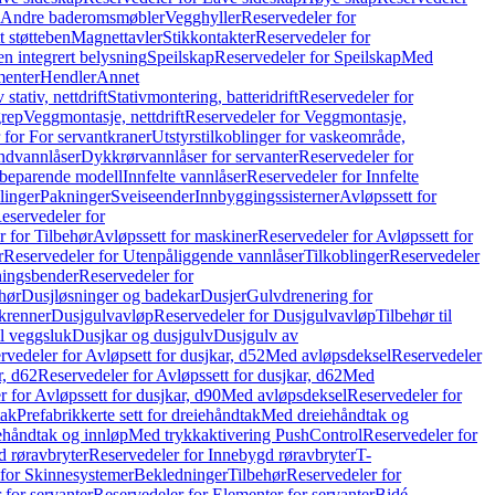
r Andre baderomsmøbler
Vegghyller
Reservedeler for
t støtteben
Magnettavler
Stikkontakter
Reservedeler for
n integrert belysning
Speilskap
Reservedeler for Speilskap
Med
menter
Hendler
Annet
tativ, nettdrift
Stativmontering, batteridrift
Reservedeler for
grep
Veggmontasje, nettdrift
Reservedeler for Veggmontasje,
 for For servantkraner
Utstyrstilkoblinger for vaskeområde,
ndvannlåser
Dykkrørvannlåser for servanter
Reservedeler for
ssbeparende modell
Innfelte vannlåser
Reservedeler for Innfelte
linger
Pakninger
Sveiseender
Innbyggingssisterner
Avløpssett for
eservedeler for
r for Tilbehør
Avløpssett for maskiner
Reservedeler for Avløpssett for
r
Reservedeler for Utenpåliggende vannlåser
Tilkoblinger
Reservedeler
tningsbender
Reservedeler for
hør
Dusjløsninger og badekar
Dusjer
Gulvdrenering for
ukrenner
Dusjgulvavløp
Reservedeler for Dusjgulvavløp
Tilbehør til
il veggsluk
Dusjkar og dusjgulv
Dusjgulv av
rvedeler for Avløpsett for dusjkar, d52
Med avløpsdeksel
Reservedeler
r, d62
Reservedeler for Avløpssett for dusjkar, d62
Med
 for Avløpssett for dusjkar, d90
Med avløpsdeksel
Reservedeler for
tak
Prefabrikkerte sett for dreiehåndtak
Med dreiehåndtak og
iehåndtak og innløp
Med trykkaktivering PushControl
Reservedeler for
 røravbryter
Reservedeler for Innebygd røravbryter
T-
 for Skinnesystemer
Bekledninger
Tilbehør
Reservedeler for
 for servanter
Reservedeler for Elementer for servanter
Bidé-