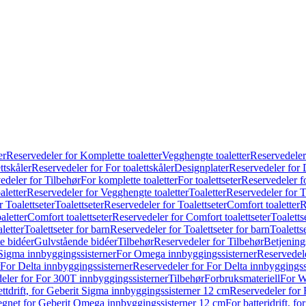
er
Reservedeler for Komplette toaletter
Vegghengte toaletter
Reservedeler
ttskåler
Reservedeler for For toalettskåler
Designplater
Reservedeler for 
edeler for Tilbehør
For komplette toaletter
For toalettseter
Reservedeler fo
aletter
Reservedeler for Vegghengte toaletter
Toaletter
Reservedeler for T
 Toalettseter
Toalettseter
Reservedeler for Toalettseter
Comfort toaletter
R
aletter
Comfort toalettseter
Reservedeler for Comfort toalettseter
Toaletts
letter
Toalettseter for barn
Reservedeler for Toalettseter for barn
Toaletts
e bidéer
Gulvstående bidéer
Tilbehør
Reservedeler for Tilbehør
Betjening
Sigma innbyggingssisterner
For Omega innbyggingssisterner
Reservedel
For Delta innbyggingssisterner
Reservedeler for For Delta innbyggingss
eler for For 300T innbyggingssisterner
Tilbehør
Forbruksmateriell
For W
ettdrift, for Geberit Sigma innbyggingssisterner 12 cm
Reservedeler for 
 egnet for Geberit Omega innbyggingssisterner 12 cm
For batteridrift, 