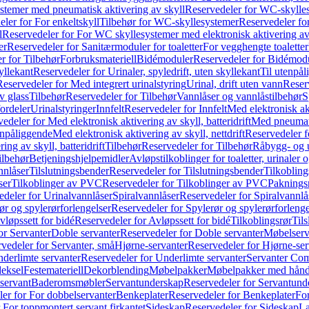
temer med pneumatisk aktivering av skyll
Reservedeler for WC-skylles
ler for For enkeltskyll
Tilbehør for WC-skyllesystemer
Reservedeler fo
l
Reservedeler for For WC skyllesystemer med elektronisk aktivering av
er
Reservedeler for Sanitærmoduler for toaletter
For vegghengte toaletter
r for Tilbehør
Forbruksmateriell
Bidémoduler
Reservedeler for Bidémod
kyllekant
Reservedeler for Urinaler, spyledrift, uten skyllekant
Til utenpål
Reservedeler for Med integrert urinalstyring
Urinal, drift uten vann
Reserv
v glass
Tilbehør
Reservedeler for Tilbehør
Vannlåser og vannlåstilbehør
S
ordeler
Urinalstyringer
Innfelt
Reservedeler for Innfelt
Med elektronisk akt
edeler for Med elektronisk aktivering av skyll, batteridrift
Med pneumati
enpåliggende
Med elektronisk aktivering av skyll, nettdrift
Reservedeler fo
ng av skyll, batteridrift
Tilbehør
Reservedeler for Tilbehør
Råbygg- og u
ilbehør
Betjeningshjelpemidler
Avløpstilkoblinger for toaletter, urinaler 
nnlåser
Tilslutningsbender
Reservedeler for Tilslutningsbender
Tilkobling
ser
Tilkoblinger av PVC
Reservedeler for Tilkoblinger av PVC
Paknings
edeler for Urinalvannlåser
Spiralvannlåser
Reservedeler for Spiralvannlå
ør og spylerørforlengelser
Reservedeler for Spylerør og spylerørforlenge
vløpssett for bidé
Reservedeler for Avløpssett for bidé
Tilkoblingsrør
Til
or Servanter
Doble servanter
Reservedeler for Doble servanter
Møbelserv
vedeler for Servanter, små
Hjørne-servanter
Reservedeler for Hjørne-ser
derlimte servanter
Reservedeler for Underlimte servanter
Servanter Com
eksel
Festemateriell
Dekorblending
Møbelpakker
Møbelpakker med hån
servant
Baderomsmøbler
Servantunderskap
Reservedeler for Servantund
er for For dobbelservanter
Benkeplater
Reservedeler for Benkeplater
For
 For toppmontert servant firkantet
Sideskap
Reservedeler for Sideskap
La