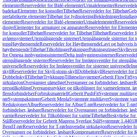
elementer
Reservedeler for Bidé-elementer
Urinalelementer
Reservedele
badekar
Elementer for konsoller
Tilbehør
Reservedeler for Tilbehør
Gebe
prefabrikerte elementer
Tilbehør for lydisolering
Bekledninger
Installas
elementer
Reservedeler for Bidé-elementer
Urinalelementer
Reservedele
dusjer
Elementer for armaturer og apparater
Reservedeler for Elementer
for konsoller
Tilbehør
Reservedeler for Tilbehør
Tilbehør
Reservedeler f
avløpssystemer
Utenpåliggende sisterner
Utenpåliggende sisterner for to
topp
Høythengende
Reservedeler for Høythengende
Lavt og halvveis 
høythengende
Tilbehør
Tilkoblinger
Pakninger
Pakningsringer
Skylleven
for Omega innbyggingssisterner
Delta innbyggingssisterner
Reservedel
utenpåliggende sisterner
Reservedeler for Innløpsventiler for utenpålig
universelle
Reservedeler for Innløpsventiler for sisterner universelle
Inn
skyll
Reservedeler for Skyll-stopp-skyll
Dobbeltskyll
Reservedeler for 
Dobbeltskyll
Tilbehør
Trykknapp
Tilførselssystemer
Geberit FlowFit
Sys
sirkulasjon
Overganger uløselige
Overganger og forbindelser, løsbare
R
presstilkobling
Overgangsstykker og tilkoblinger for varmeelement, lø
flensforbindelser
Forbruksmateriell
Geberit PushFit
Systemrør multilaye
rør
Systempakninger
Geberit Mepla
Systemrør multilayer
Systemrør var
Reduksjoner
Albue
Reservedeler for Albue
T-rør
Reservedeler for T-rør
forbindelser, løsbare
Reservedeler for Overganger og forbindelser, løs
varme
Reservedeler for Tilkoblinger for varme
Tilbehør
Beskyttelse for 
Stål
Reservedeler for Geberit Mapress Syrefast Stål
Systemrør 1.4401
R
Bend
T-rør
Reservedeler for T-rør
Innvendig sirkulasjon
Reservedeler fo
Overganger og forbindelser, løsbare
Kompensatorer
Reservedeler for 