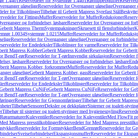
ør 1.4401
Reservedeler for Systemrør 1.4401
Rørnippel
Muffer
Reservede
verganger uløselige
Reservedeler for Overganger uløselige
Overganger o
eler for Tilkoblinger
Tilbehør til Geberit Mapress Syrefast Stål
Beskyttel
rvedeler for Fittings
Muffer
Reservedeler for Muffer
Reduksjoner
Reserv
verganger og forbindelser, løsbare
Reservedeler for Overganger og forb
 Geberit Mapress Therm
Systempakninger
Skruesett til flensforbindelser
K
emrør 1.0034
Systemrør 1.0215
Muffer
Reservedeler for Muffer
Reduksjo
selige
Reservedeler for Overganger uløselige
Overganger og forbindelser
servedeler for Endedeksler
Tilkoblinger for varme
Reservedeler for Tilk
berit Mapress Kobber
Geberit Mapress Kobber
Reservedeler for Geberi
for Bend
T-rør
Reservedeler for T-rør
Innvendig sirkulasjon
Reservedeler f
elser, løsbare
Reservedeler for Overganger og forbindelser, løsbare
Ende
eberit Mapress Kobber, forkrommet
Muffer
Reservedeler for Muffer
Redu
anger uløselige
Geberit Mapress Kobber, gass
Reservedeler for Geberit
for Bend
T-rør
Reservedeler for T-rør
Overganger uløselige
Reservedeler f
ler
Reservedeler for Endedeksler
Tilkoblinger
Reservedeler for Tilkoblin
Geberit Mapress CuNiFe
Geberit Mapress CuNiFe
Reservedeler for Ge
for Bend
T-rør
Reservedeler for T-rør
Overganger uløselige
Reservedeler f
øringer
Reservedeler for Gjennomføringer
Tilbehør for Geberit Mapre
nheter
Tilbehør
Sensorer
Deksler og dekkplater
Sisterner og toalett-styri
er
Tilbehør til sisterner og toalett-styringer med hygienespyling
Reservedel
Rørarmaturer
Kuleventiler
Reservedeler for Kuleventiler
Med FlowFit pr
Med Mapress presstilkoblinger
Reservedeler for Med Mapress presstilko
stykker
Reservedeler for Formstykker
Bend
Grenrør
Reservedeler for Gr
bindelser
Sveiseforbindelser
Ekspansjonsmuffer
Reservedeler for Ekspa