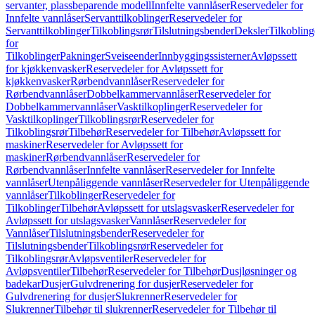
servanter, plassbeparende modell
Innfelte vannlåser
Reservedeler for
Innfelte vannlåser
Servanttilkoblinger
Reservedeler for
Servanttilkoblinger
Tilkoblingsrør
Tilslutningsbender
Deksler
Tilkobling
for
Tilkoblinger
Pakninger
Sveiseender
Innbyggingssisterner
Avløpssett
for kjøkkenvasker
Reservedeler for Avløpssett for
kjøkkenvasker
Rørbendvannlåser
Reservedeler for
Rørbendvannlåser
Dobbelkammervannlåser
Reservedeler for
Dobbelkammervannlåser
Vasktilkoplinger
Reservedeler for
Vasktilkoplinger
Tilkoblingsrør
Reservedeler for
Tilkoblingsrør
Tilbehør
Reservedeler for Tilbehør
Avløpssett for
maskiner
Reservedeler for Avløpssett for
maskiner
Rørbendvannlåser
Reservedeler for
Rørbendvannlåser
Innfelte vannlåser
Reservedeler for Innfelte
vannlåser
Utenpåliggende vannlåser
Reservedeler for Utenpåliggende
vannlåser
Tilkoblinger
Reservedeler for
Tilkoblinger
Tilbehør
Avløpssett for utslagsvasker
Reservedeler for
Avløpssett for utslagsvasker
Vannlåser
Reservedeler for
Vannlåser
Tilslutningsbender
Reservedeler for
Tilslutningsbender
Tilkoblingsrør
Reservedeler for
Tilkoblingsrør
Avløpsventiler
Reservedeler for
Avløpsventiler
Tilbehør
Reservedeler for Tilbehør
Dusjløsninger og
badekar
Dusjer
Gulvdrenering for dusjer
Reservedeler for
Gulvdrenering for dusjer
Slukrenner
Reservedeler for
Slukrenner
Tilbehør til slukrenner
Reservedeler for Tilbehør til