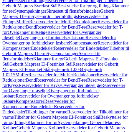
Endedeksler
Tilkoblinger
Reservedeler for Tilkoblinger
Tilbehør til
Geberit Mapress Syrefast Stål
Beskyttelse for rør og fittings
Klammer
for rør
Systempakninger
Skruesett til flensforbindelser
Geberit
Mapress Therm
Systemrør Therm
Fittings
Reservedeler for
Fittings
Muffer
Reservedeler for Muffer
Reduksjoner
Reservedeler for
Reduksjoner
Bend
Reservedeler for Bend
T-rør
Reservedeler for T-
rør
Overganger uløselige
Reservedeler for Overganger
uløselige
Overganger og forbindelser, løsbare
Reservedeler for
Overganger og forbindelser, løsbare
Kompensatorer
Reservedeler for
Kompensatorer
Endedeksler
Reservedeler for Endedeksler
Tilbehør til
Geberit Mapress Therm
Systempakninger
Skruesett til
flensforbindelser
Klammer for rør
Geberit Mapress El-Forsinket
Stål
Geberit Mapress El-Forsinket Stål
Reservedeler for Geberit
Mapress El-Forsinket Stål
Systemrør 1.0034
Systemrør
1.0215
Muffer
Reservedeler for Muffer
Reduksjoner
Reservedeler for
Reduksjoner
Bend
Reservedeler for Bend
T-rør
Reservedeler for T-
rør
Kryss
Reservedeler for Kryss
Overganger uløselige
Reservedeler
for Overganger uløselige
Overganger og forbindelser,
løsbare
Reservedeler for Overganger og forbindelser,
løsbare
Kompensatorer
Reservedeler for
Kompensatorer
Endedeksler
Reservedeler for
Endedeksler
Tilkoblinger for varme
Reservedeler for Tilkoblinger for
varme
Tilbehør for Geberit Mapress El-Forsinket Stål
Beskyttelse for
rør og fittings
Klammer for rør
Systempakninger
Geberit Mapress
Kobber
Geberit Mapress Kobber
Reservedeler for Geberit Mapress