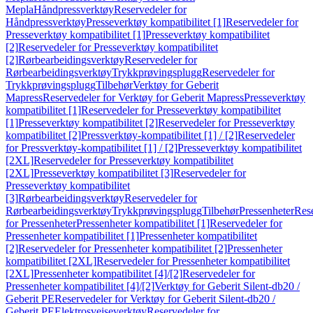
Mepla
Håndpressverktøy
Reservedeler for
Håndpressverktøy
Presseverktøy kompatibilitet [1]
Reservedeler for
Presseverktøy kompatibilitet [1]
Presseverktøy kompatibilitet
[2]
Reservedeler for Presseverktøy kompatibilitet
[2]
Rørbearbeidingsverktøy
Reservedeler for
Rørbearbeidingsverktøy
Trykkprøvingsplugg
Reservedeler for
Trykkprøvingsplugg
Tilbehør
Verktøy for Geberit
Mapress
Reservedeler for Verktøy for Geberit Mapress
Presseverktøy
kompatibilitet [1]
Reservedeler for Presseverktøy kompatibilitet
[1]
Presseverktøy kompatibilitet [2]
Reservedeler for Presseverktøy
kompatibilitet [2]
Pressverktøy-kompatibilitet [1] / [2]
Reservedeler
for Pressverktøy-kompatibilitet [1] / [2]
Presseverktøy kompatibilitet
[2XL]
Reservedeler for Presseverktøy kompatibilitet
[2XL]
Presseverktøy kompatibilitet [3]
Reservedeler for
Presseverktøy kompatibilitet
[3]
Rørbearbeidingsverktøy
Reservedeler for
Rørbearbeidingsverktøy
Trykkprøvingsplugg
Tilbehør
Pressenheter
Res
for Pressenheter
Pressenheter kompatibilitet [1]
Reservedeler for
Pressenheter kompatibilitet [1]
Pressenheter kompatibilitet
[2]
Reservedeler for Pressenheter kompatibilitet [2]
Pressenheter
kompatibilitet [2XL]
Reservedeler for Pressenheter kompatibilitet
[2XL]
Pressenheter kompatibilitet [4]/[2]
Reservedeler for
Pressenheter kompatibilitet [4]/[2]
Verktøy for Geberit Silent-db20 /
Geberit PE
Reservedeler for Verktøy for Geberit Silent-db20 /
Geberit PE
Elektrosveiseverktøy
Reservedeler for