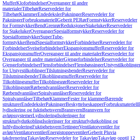
Muffer
Kloforbindelser
Overganger til andre
materialer
Tilbehør
Reservedeler for
Tilbehør
Klammer
Endedeksler
Pakninger
Reservedeler for
Pakninger
Forbruksmateriell
Geberit PE
Rør
Formstykker
Reservedeler
for Formstykker
Bend
Grenrør
Reduksjoner
Stakeluker
Reservedeler
for Stakeluker
Overganger
Spesialformstykker
Reservedeler for
Spesialformstykker
SuperTube-
formstykker
Bend
Spesialformstykker
Forbindelser
Reservedeler for
Forbindelser
Sveiseforbindelser
Ekspansjonsmuffer
Reservedeler for
Ekspansjonsmuffer
Overganger til andre materialer
Reservedeler for
Overganger til andre materialer
Gjengeforbindelser
Reservedeler for
Gjengeforbindelser
Flensforbindelser
Flensbøssinger
Utstyrstilkoblinge
for Utstyrstilkoblinger
Tilslutningsbender
Reservedeler for
Tilslutningsbender
Tilkobliingsmuffer
Reservedeler for
Tilkobliingsmuffer
Tilkoblingsrør
Reservedeler for
Tilkoblingsrør
Rørbendvannlåser
Reservedeler for
Rørbendvannlåser
Spiralvannlåser
Reservedeler for
Spiralvannlåser
Tilbehør
Klammer
Fester for klammer
Bærende
strukturer
Endedeksler
Pakninger
Beskyttelseskapper
Forbruksmateriell
lydisolering og fuktighetsvern
Brannvern
Brannvern for
avløpssystemer
Lydisolering
Isoleringer for
strukturlydutkobling
Isoleringer for strukturlydutkobling og
luftlydisolering
Fuktighetsvern
Tettinger
Ventilatorventiler for
avløp
Ventilatorventiler
Energistoppeventiler
Geberit Pluvia
takdrenering
Takavløp
Reservedeler for Takavløp
Takavløp opptil 12