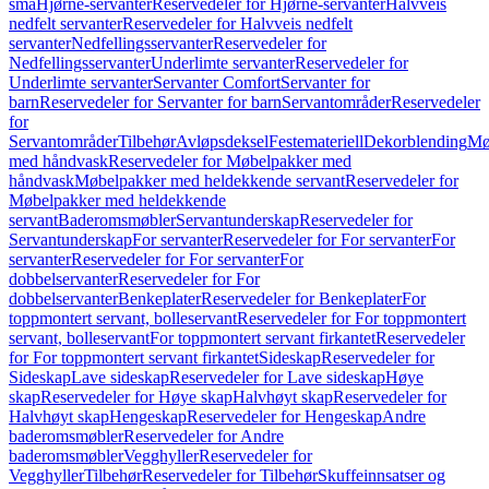
små
Hjørne-servanter
Reservedeler for Hjørne-servanter
Halvveis
nedfelt servanter
Reservedeler for Halvveis nedfelt
servanter
Nedfellingsservanter
Reservedeler for
Nedfellingsservanter
Underlimte servanter
Reservedeler for
Underlimte servanter
Servanter Comfort
Servanter for
barn
Reservedeler for Servanter for barn
Servantområder
Reservedeler
for
Servantområder
Tilbehør
Avløpsdeksel
Festemateriell
Dekorblending
Mø
med håndvask
Reservedeler for Møbelpakker med
håndvask
Møbelpakker med heldekkende servant
Reservedeler for
Møbelpakker med heldekkende
servant
Baderomsmøbler
Servantunderskap
Reservedeler for
Servantunderskap
For servanter
Reservedeler for For servanter
For
servanter
Reservedeler for For servanter
For
dobbelservanter
Reservedeler for For
dobbelservanter
Benkeplater
Reservedeler for Benkeplater
For
toppmontert servant, bolleservant
Reservedeler for For toppmontert
servant, bolleservant
For toppmontert servant firkantet
Reservedeler
for For toppmontert servant firkantet
Sideskap
Reservedeler for
Sideskap
Lave sideskap
Reservedeler for Lave sideskap
Høye
skap
Reservedeler for Høye skap
Halvhøyt skap
Reservedeler for
Halvhøyt skap
Hengeskap
Reservedeler for Hengeskap
Andre
baderomsmøbler
Reservedeler for Andre
baderomsmøbler
Vegghyller
Reservedeler for
Vegghyller
Tilbehør
Reservedeler for Tilbehør
Skuffeinnsatser og