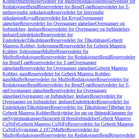
Kobber
Muffer
Reservedeler for Muffer
Reduksjoner
Reservedeler for
Reduksjoner
Bend
Reservedeler for Bend
T-rør
Reservedeler for T-
rør
Innvendig sirkulasjon
Reservedeler for Innvendig
sirkulasjon
Kryss
Reservedeler for Kryss
Overganger
uløselige
Reservedeler for Overganger uløselige
Overganger og
forbindelser, løsbare
Reservedeler for Overganger og forbindelser,
løsbare
Endedeksler
Reservedeler for
Endedeksler
Tilkoblinger
Reservedeler for Tilkoblinger
Geberit
Mapress Kobber, forkrommet
Reservedeler for Geberit Mapress
Kobber, forkrommet
Muffer
Reservedeler for
Muffer
Reduksjoner
Reservedeler for Reduksjoner
Bend
Reservedeler
for Bend
T-rør
Reservedeler for T-rør
Overganger
uløselige
Reservedeler for Overganger uløselige
Geberit Mapress
Kobber, gass
Reservedeler for Geberit Mapress Kobber,
gass
Muffer
Reservedeler for Muffer
Reduksjoner
Reservedeler for
Reduksjoner
Bend
Reservedeler for Bend
T-rør
Reservedeler for T-
rør
Overganger uløselige
Reservedeler for Overganger
uløselige
Overganger og forbindelser, løsbare
Reservedeler for
Overganger og forbindelser, løsbare
Endedeksler
Reservedeler for
Endedeksler
Tilkoblinger
Reservedeler for Tilkoblinger
Tilbehør for
Geberit Mapress Kobber
Beskyttelse for rør og fittings
Klammer for
rør
Systempakninger
Skruesett til flensforbindelser
Geberit Mapress
CuNiFe
Geberit Mapress CuNiFe
Reservedeler for Geberit Mapress
CuNiFe
Systemrør 2.1972
Muffer
Reservedeler for
Muffer
Reduksjoner
Reservedeler for Reduksjoner
Bend
Reservedeler