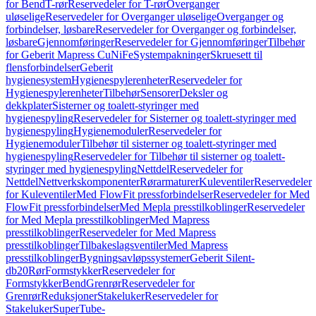
for Bend
T-rør
Reservedeler for T-rør
Overganger
uløselige
Reservedeler for Overganger uløselige
Overganger og
forbindelser, løsbare
Reservedeler for Overganger og forbindelser,
løsbare
Gjennomføringer
Reservedeler for Gjennomføringer
Tilbehør
for Geberit Mapress CuNiFe
Systempakninger
Skruesett til
flensforbindelser
Geberit
hygienesystem
Hygienespylerenheter
Reservedeler for
Hygienespylerenheter
Tilbehør
Sensorer
Deksler og
dekkplater
Sisterner og toalett-styringer med
hygienespyling
Reservedeler for Sisterner og toalett-styringer med
hygienespyling
Hygienemoduler
Reservedeler for
Hygienemoduler
Tilbehør til sisterner og toalett-styringer med
hygienespyling
Reservedeler for Tilbehør til sisterner og toalett-
styringer med hygienespyling
Nettdel
Reservedeler for
Nettdel
Nettverkskomponenter
Rørarmaturer
Kuleventiler
Reservedeler
for Kuleventiler
Med FlowFit pressforbindelser
Reservedeler for Med
FlowFit pressforbindelser
Med Mepla presstilkoblinger
Reservedeler
for Med Mepla presstilkoblinger
Med Mapress
presstilkoblinger
Reservedeler for Med Mapress
presstilkoblinger
Tilbakeslagsventiler
Med Mapress
presstilkoblinger
Bygningsavløpssystemer
Geberit Silent-
db20
Rør
Formstykker
Reservedeler for
Formstykker
Bend
Grenrør
Reservedeler for
Grenrør
Reduksjoner
Stakeluker
Reservedeler for
Stakeluker
SuperTube-