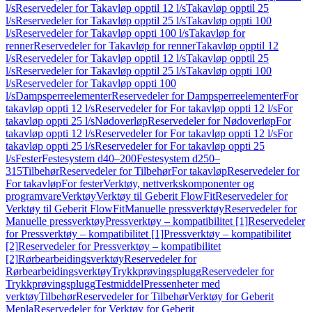
l/s
Reservedeler for Takavløp opptil 12 l/s
Takavløp opptil 25
l/s
Reservedeler for Takavløp opptil 25 l/s
Takavløp oppti 100
l/s
Reservedeler for Takavløp oppti 100 l/s
Takavløp for
renner
Reservedeler for Takavløp for renner
Takavløp opptil 12
l/s
Reservedeler for Takavløp opptil 12 l/s
Takavløp opptil 25
l/s
Reservedeler for Takavløp opptil 25 l/s
Takavløp oppti 100
l/s
Reservedeler for Takavløp oppti 100
l/s
Dampsperreelementer
Reservedeler for Dampsperreelementer
For
takavløp oppti 12 l/s
Reservedeler for For takavløp oppti 12 l/s
For
takavløp oppti 25 l/s
Nødoverløp
Reservedeler for Nødoverløp
For
takavløp oppti 12 l/s
Reservedeler for For takavløp oppti 12 l/s
For
takavløp oppti 25 l/s
Reservedeler for For takavløp oppti 25
l/s
Fester
Festesystem d40–200
Festesystem d250–
315
Tilbehør
Reservedeler for Tilbehør
For takavløp
Reservedeler for
For takavløp
For fester
Verktøy, nettverkskomponenter og
programvare
Verktøy
Verktøy til Geberit FlowFit
Reservedeler for
Verktøy til Geberit FlowFit
Manuelle pressverktøy
Reservedeler for
Manuelle pressverktøy
Pressverktøy – kompatibilitet [1]
Reservedeler
for Pressverktøy – kompatibilitet [1]
Pressverktøy – kompatibilitet
[2]
Reservedeler for Pressverktøy – kompatibilitet
[2]
Rørbearbeidingsverktøy
Reservedeler for
Rørbearbeidingsverktøy
Trykkprøvingsplugg
Reservedeler for
Trykkprøvingsplugg
Testmiddel
Pressenheter med
verktøy
Tilbehør
Reservedeler for Tilbehør
Verktøy for Geberit
Mepla
Reservedeler for Verktøy for Geberit