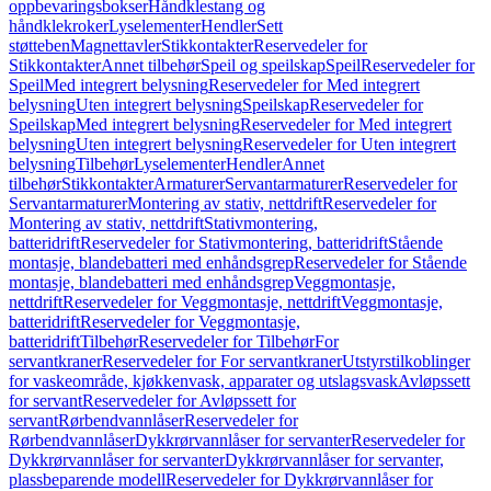
oppbevaringsbokser
Håndklestang og
håndklekroker
Lyselementer
Hendler
Sett
støtteben
Magnettavler
Stikkontakter
Reservedeler for
Stikkontakter
Annet tilbehør
Speil og speilskap
Speil
Reservedeler for
Speil
Med integrert belysning
Reservedeler for Med integrert
belysning
Uten integrert belysning
Speilskap
Reservedeler for
Speilskap
Med integrert belysning
Reservedeler for Med integrert
belysning
Uten integrert belysning
Reservedeler for Uten integrert
belysning
Tilbehør
Lyselementer
Hendler
Annet
tilbehør
Stikkontakter
Armaturer
Servantarmaturer
Reservedeler for
Servantarmaturer
Montering av stativ, nettdrift
Reservedeler for
Montering av stativ, nettdrift
Stativmontering,
batteridrift
Reservedeler for Stativmontering, batteridrift
Stående
montasje, blandebatteri med enhåndsgrep
Reservedeler for Stående
montasje, blandebatteri med enhåndsgrep
Veggmontasje,
nettdrift
Reservedeler for Veggmontasje, nettdrift
Veggmontasje,
batteridrift
Reservedeler for Veggmontasje,
batteridrift
Tilbehør
Reservedeler for Tilbehør
For
servantkraner
Reservedeler for For servantkraner
Utstyrstilkoblinger
for vaskeområde, kjøkkenvask, apparater og utslagsvask
Avløpssett
for servant
Reservedeler for Avløpssett for
servant
Rørbendvannlåser
Reservedeler for
Rørbendvannlåser
Dykkrørvannlåser for servanter
Reservedeler for
Dykkrørvannlåser for servanter
Dykkrørvannlåser for servanter,
plassbeparende modell
Reservedeler for Dykkrørvannlåser for