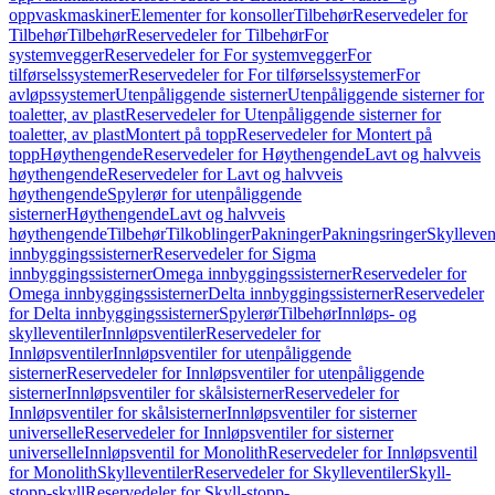
oppvaskmaskiner
Elementer for konsoller
Tilbehør
Reservedeler for
Tilbehør
Tilbehør
Reservedeler for Tilbehør
For
systemvegger
Reservedeler for For systemvegger
For
tilførselssystemer
Reservedeler for For tilførselssystemer
For
avløpssystemer
Utenpåliggende sisterner
Utenpåliggende sisterner for
toaletter, av plast
Reservedeler for Utenpåliggende sisterner for
toaletter, av plast
Montert på topp
Reservedeler for Montert på
topp
Høythengende
Reservedeler for Høythengende
Lavt og halvveis
høythengende
Reservedeler for Lavt og halvveis
høythengende
Spylerør for utenpåliggende
sisterner
Høythengende
Lavt og halvveis
høythengende
Tilbehør
Tilkoblinger
Pakninger
Pakningsringer
Skylleven
innbyggingssisterner
Reservedeler for Sigma
innbyggingssisterner
Omega innbyggingssisterner
Reservedeler for
Omega innbyggingssisterner
Delta innbyggingssisterner
Reservedeler
for Delta innbyggingssisterner
Spylerør
Tilbehør
Innløps- og
skylleventiler
Innløpsventiler
Reservedeler for
Innløpsventiler
Innløpsventiler for utenpåliggende
sisterner
Reservedeler for Innløpsventiler for utenpåliggende
sisterner
Innløpsventiler for skålsisterner
Reservedeler for
Innløpsventiler for skålsisterner
Innløpsventiler for sisterner
universelle
Reservedeler for Innløpsventiler for sisterner
universelle
Innløpsventil for Monolith
Reservedeler for Innløpsventil
for Monolith
Skylleventiler
Reservedeler for Skylleventiler
Skyll-
stopp-skyll
Reservedeler for Skyll-stopp-