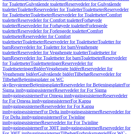
for Toaletter
Gulvstående toaletter
Reservedeler for Gulvstående
toaletter
Toaletter
Reservedeler for Toaletter
Toalettseter
Reservedeler
for Toalettseter
Toalettseter
Reservedeler for Toalettseter
Comfort
toaletter
Reservedeler for Comfort toaletter
Forhøyede
toaletter
Reservedeler for Forhøyede toaletter
Forlengede
toaletter
Reservedeler for Forlengede toaletter
Comfort
toalettseter
Reservedeler for Comfort
toalettseter
Toalettseter
Reservedeler for Toalettseter
Toaletter for
barn
Reservedeler for Toaletter for barn
Vegghengte
toaletter
Reservedeler for Vegghengte toaletter
Toalettseter for
barn
Reservedeler for Toalettseter for barn
Toalettseter
Reservedeler
for Toalettseter
Toalettseteringer
Reservedeler for
Toalettseteringer
Bidéer
Vegghengte bidéer
Reservedeler for
Vegghengte bidéer
Gulvstående bidéer
Tilbehør
Reservedeler for
Tilbehør
Betjeningsplater og WC
skyllesystemer
Betjeningsplater
Reservedeler for Betjeningsplater
For
Sigma innbyggingssisterner
Reservedeler for For Sigma
innbyggingssisterner
For Omega innbyggingssisterner
Reservedeler
for For Omega innbyggingssisterner
For Kappa
innbyggingssisterner
Reservedeler for For Kappa
innbyggingssisterner
For Delta innbyggingssisterner
Reservedeler for
For Delta innbyggingssisterner
For Twinline
innbyggingssisterner
Reservedeler for For Twinline
innbyggingssisterner
For 300T innbyggingssisterner
Reservedeler for
For 300T innbyggingssisterner
Tilbehør
Forbruksmateriell
For WC-