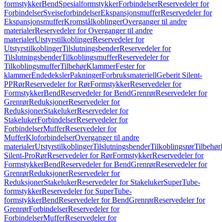
formstykker
Bend
Spesialformstykker
Forbindelser
Reservedeler for
Forbindelser
Sveiseforbindelser
Ekspansjonsmuffer
Reservedeler for
Ekspansjonsmuffer
Kromstålkoblinger
Overganger til andre
materialer
Reservedeler for Overganger til andre
materialer
Utstyrstilkoblinger
Reservedeler for
Utstyrstilkoblinger
Tilslutningsbender
Reservedeler for
Tilslutningsbender
Tilkoblingsmuffer
Reservedeler for
Tilkoblingsmuffer
Tilbehør
Klammer
Fester for
klammer
Endedeksler
Pakninger
Forbruksmateriell
Geberit Silent-
PP
Rør
Reservedeler for Rør
Formstykker
Reservedeler for
Formstykker
Bend
Reservedeler for Bend
Grenrør
Reservedeler for
Grenrør
Reduksjoner
Reservedeler for
Reduksjoner
Stakeluker
Reservedeler for
Stakeluker
Forbindelser
Reservedeler for
Forbindelser
Muffer
Reservedeler for
Muffer
Kloforbindelser
Overganger til andre
materialer
Utstyrstilkoblinger
Tilslutningsbender
Tilkoblingsrør
Tilbehør
Silent-Pro
Rør
Reservedeler for Rør
Formstykker
Reservedeler for
Formstykker
Bend
Reservedeler for Bend
Grenrør
Reservedeler for
Grenrør
Reduksjoner
Reservedeler for
Reduksjoner
Stakeluker
Reservedeler for Stakeluker
SuperTube-
formstykker
Reservedeler for SuperTube-
formstykker
Bend
Reservedeler for Bend
Grenrør
Reservedeler for
Grenrør
Forbindelser
Reservedeler for
Forbindelser
Muffer
Reservedeler for