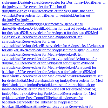
slukrenner
Dusjgulvavløp
Reservedeler for Dusjgulvavløp
Tilbehør til
dusjgulvavløp
Reservedeler for Tilbehør til
dusjgulvavløp
Veggsluk
Reservedeler for Veggsluk
Tilbehør til
veggsluk
Reservedeler for Tilbehør til veggsluk
Dusjkar og
dusjgulv
Dusjgulv av
mineralmateriale
Innbyggingselementer
Nisjebokser til
dusjer
Nisjebokser
Avløpstilkoblinger for dusj og badekar
Avløpsett
for dusjkar, d52
Reservedeler for Avløpsett for dusjkar, d52
Med
avløpsdeksel
Reservedeler for Med avløpsdeksel
Uten
avløpsdeksel
Reservedeler for Uten
avløpsdeksel
Avløpsdeksel
Reservedeler for Avløpsdeksel
Avløpssett
for dusjkar, d62
Reservedeler for Avløpssett for dusjkar, d62
Med
avløpsdeksel
Reservedeler for Med avløpsdeksel
Uten
avløpsdeksel
Reservedeler for Uten avløpsdeksel
Avløpssett for
dusjkar, d90
Reservedeler for Avløpssett for dusjkar, d90
Med
avløpsdeksel
Reservedeler for Med avløpsdeksel
Avløpssett for
badekar, d52
Reservedeler for Avløpssett for badekar, d52
Med
dreiehåndtak
Reservedeler for Med dreiehåndtak
Prefabrikkerte sett
for dreiehåndtak
Med dreiehåndtak og innløp
Reservedeler for Med
dreiehåndtak og innløp
Prefabrikkerte sett for dreiehåndtak og
innløp
Reservedeler for Prefabrikkerte sett for dreiehåndtak og
innløp
Med trykkaktivering PushControl
Reservedeler for Med
trykkaktivering PushControl
Tilbehør til avløpssett for
badekar
Reservedeler for Tilbehør til avløpssett for
badekar
Tilkoblingssett
Innebygd røravbryter
Reservedeler for