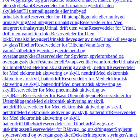
uten skyllekant
Reservedeler for Urinaler, spyledrift, uten
skyllekant
Til utenpåliggende eller innbygd
urinalstyring
Reservedeler for Til utenpåliggende eller innbygd
urinalstyring
Med integrert urinalstyring
Reservedeler for Med
integrert urinalstyring
Urinal, drift uten vann
Reservedeler for Urinal,
drift uten vann
Uten lokk
Reservedeler for Uten
lokk
Urinalskillevegger
Urinalskillevegger av plast
Urinalskillevegger
av glass
Tilbehør
Reservedeler for Tilbehør
Vannlåser og
vannlåstilbehør
Spylerør, spylerørsbend og
overgangsstykker
Reservedeler for Spylerør, spylerørsbend og
overgangsstykker
Festemateriell
Avløpsventiler
Vannfordeler
Urinalstyr
for Innfelt
Med elektronisk aktivering av skyll, nettdrift
Reservedeler
for Med elektronisk aktivering av skyll, nettdrift
Med elektronisk
aktivering av skyll, batteridrift
Reservedeler for Med elektronisk
aktivering av skyll, batteridrift
Med pneumatisk aktivering av
skyll
Reservedeler for Med pneumatisk aktivering av
skyll
Basic
Reservedeler for Basic
Utenpåliggende
Reservedeler for
Utenpåliggende
Med elektronisk aktivering av skyll,
nettdrift
Reservedeler for Med elektronisk aktivering av skyll,
nettdrift
Med elektronisk aktivering av skyll, batteridrift
Reservedeler
for Med elektronisk aktivering av skyll,
batteridrift
Tilbehør
Reservedeler for Tilbehør
Råbygg- og
utskiftingssett
Reservedeler for Råbygg- og utskiftingssett
Spylerør,
spylerørsbend og overgangsstykker
Deksler
Integrerte styringer
Annet