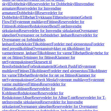
skyll
Dobbeltskyll
Reservedeler for Dobbeltskyll
Innvendige
armaturer
Reservedeler for Innvendige
armaturer
Dobbeltskyll
Reservedeler for
Dobbeltskyll
Tilbehør
Trykknapp
Tilførselssystemer
Geberit
FlowFit
Systemrør multilayer
Fittings
Reservedeler for
Fittings
Koblinger
Reduksjoner
Bend
T-rør
Innvendig
sirkulasjon
Reservedeler for Innvendig sirkulasjon
Overganger
uløselige
Overganger og forbindelser, løsbare
Reservedeler for
Overganger og forbindelser,
løsbare
Endedeksler
Tilkoblinger
Fordeler med gjengestuss
Fordeler
med presstilkobling
Overgangsstykker og tilkoblinger for
varmeelement, løsbare
Tilkoblinger for varme
Tilbehør
Beskyttelse for
rør og fittings
Tetninger for fittings
Klammer for
rør
Systempakninger
Skruesett til
flensforbindelser
Forbruksmateriell
Geberit PushFit
Systemrør
multilayer
Fittings
Tilkoblinger
Fordeler med gjengestuss
Tilkoblinger
for varme
Tilbehør
Beskyttelse for rør og fittings
Klammer for
rør
Systempakninger
Geberit Mepla
Systemrør multilayer
Systemrør
varme multilayer
Fittings
Reservedeler for
Fittings
Koblinger
Reservedeler for
Koblinger
Reduksjoner
Reservedeler for
Reduksjoner
Albue
Reservedeler for Albue
T-rør
Reservedeler for T-
rør
Innvendig sirkulasjon
Reservedeler for Innvendig
sirkulasjon
Overganger uløselige
Reservedeler for Overganger
uløselige
Overganger og forbindelser, løsbare
Reservedeler for