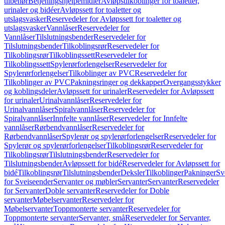
tilbehør
Betjeningshjelpemidler
Avløpstilkoblinger for toaletter,
urinaler og bidéer
Avløpssett for toaletter og
utslagsvasker
Reservedeler for Avløpssett for toaletter og
utslagsvasker
Vannlåser
Reservedeler for
Vannlåser
Tilslutningsbender
Reservedeler for
Tilslutningsbender
Tilkoblingsrør
Reservedeler for
Tilkoblingsrør
Tilkoblingssett
Reservedeler for
Tilkoblingssett
Spylerørforlengelser
Reservedeler for
Spylerørforlengelser
Tilkoblinger av PVC
Reservedeler for
Tilkoblinger av PVC
Pakningsringer og dekkapper
Overgangsstykker
og koblingsdeler
Avløpssett for urinaler
Reservedeler for Avløpssett
for urinaler
Urinalvannlåser
Reservedeler for
Urinalvannlåser
Spiralvannlåser
Reservedeler for
Spiralvannlåser
Innfelte vannlåser
Reservedeler for Innfelte
vannlåser
Rørbendvannlåser
Reservedeler for
Rørbendvannlåser
Spylerør og spylerørforlengelser
Reservedeler for
Spylerør og spylerørforlengelser
Tilkoblingsrør
Reservedeler for
Tilkoblingsrør
Tilslutningsbender
Reservedeler for
Tilslutningsbender
Avløpssett for bidé
Reservedeler for Avløpssett for
bidé
Tilkoblingsrør
Tilslutningsbender
Deksler
Tilkoblinger
Pakninger
Sv
for Sveiseender
Servanter og møbler
Servanter
Servanter
Reservedeler
for Servanter
Doble servanter
Reservedeler for Doble
servanter
Møbelservanter
Reservedeler for
Møbelservanter
Toppmonterte servanter
Reservedeler for
Toppmonterte servanter
Servanter, små
Reservedeler for Servanter,