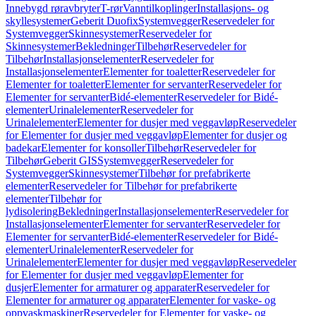
Innebygd røravbryter
T-rør
Vanntilkoplinger
Installasjons- og
skyllesystemer
Geberit Duofix
Systemvegger
Reservedeler for
Systemvegger
Skinnesystemer
Reservedeler for
Skinnesystemer
Bekledninger
Tilbehør
Reservedeler for
Tilbehør
Installasjonselementer
Reservedeler for
Installasjonselementer
Elementer for toaletter
Reservedeler for
Elementer for toaletter
Elementer for servanter
Reservedeler for
Elementer for servanter
Bidé-elementer
Reservedeler for Bidé-
elementer
Urinalelementer
Reservedeler for
Urinalelementer
Elementer for dusjer med veggavløp
Reservedeler
for Elementer for dusjer med veggavløp
Elementer for dusjer og
badekar
Elementer for konsoller
Tilbehør
Reservedeler for
Tilbehør
Geberit GIS
Systemvegger
Reservedeler for
Systemvegger
Skinnesystemer
Tilbehør for prefabrikerte
elementer
Reservedeler for Tilbehør for prefabrikerte
elementer
Tilbehør for
lydisolering
Bekledninger
Installasjonselementer
Reservedeler for
Installasjonselementer
Elementer for servanter
Reservedeler for
Elementer for servanter
Bidé-elementer
Reservedeler for Bidé-
elementer
Urinalelementer
Reservedeler for
Urinalelementer
Elementer for dusjer med veggavløp
Reservedeler
for Elementer for dusjer med veggavløp
Elementer for
dusjer
Elementer for armaturer og apparater
Reservedeler for
Elementer for armaturer og apparater
Elementer for vaske- og
oppvaskmaskiner
Reservedeler for Elementer for vaske- og