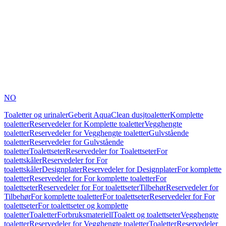
NO
Toaletter og urinaler
Geberit AquaClean dusjtoaletter
Komplette
toaletter
Reservedeler for Komplette toaletter
Vegghengte
toaletter
Reservedeler for Vegghengte toaletter
Gulvstående
toaletter
Reservedeler for Gulvstående
toaletter
Toalettseter
Reservedeler for Toalettseter
For
toalettskåler
Reservedeler for For
toalettskåler
Designplater
Reservedeler for Designplater
For komplette
toaletter
Reservedeler for For komplette toaletter
For
toalettseter
Reservedeler for For toalettseter
Tilbehør
Reservedeler for
Tilbehør
For komplette toaletter
For toalettseter
Reservedeler for For
toalettseter
For toalettseter og komplette
toaletter
Toaletter
Forbruksmateriell
Toalett og toalettseter
Vegghengte
toaletter
Reservedeler for Vegghengte toaletter
Toaletter
Reservedeler