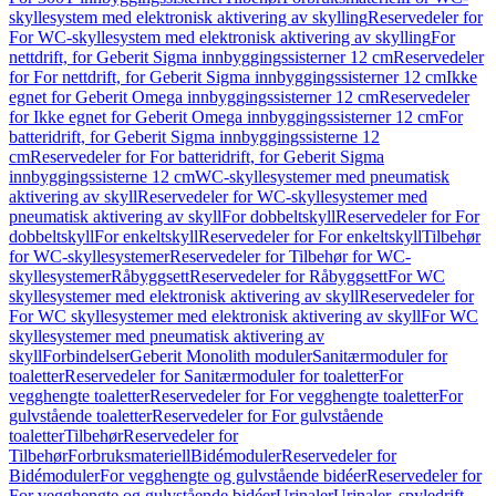
skyllesystem med elektronisk aktivering av skylling
Reservedeler for
For WC-skyllesystem med elektronisk aktivering av skylling
For
nettdrift, for Geberit Sigma innbyggingssisterner 12 cm
Reservedeler
for For nettdrift, for Geberit Sigma innbyggingssisterner 12 cm
Ikke
egnet for Geberit Omega innbyggingssisterner 12 cm
Reservedeler
for Ikke egnet for Geberit Omega innbyggingssisterner 12 cm
For
batteridrift, for Geberit Sigma innbyggingssisterne 12
cm
Reservedeler for For batteridrift, for Geberit Sigma
innbyggingssisterne 12 cm
WC-skyllesystemer med pneumatisk
aktivering av skyll
Reservedeler for WC-skyllesystemer med
pneumatisk aktivering av skyll
For dobbeltskyll
Reservedeler for For
dobbeltskyll
For enkeltskyll
Reservedeler for For enkeltskyll
Tilbehør
for WC-skyllesystemer
Reservedeler for Tilbehør for WC-
skyllesystemer
Råbyggsett
Reservedeler for Råbyggsett
For WC
skyllesystemer med elektronisk aktivering av skyll
Reservedeler for
For WC skyllesystemer med elektronisk aktivering av skyll
For WC
skyllesystemer med pneumatisk aktivering av
skyll
Forbindelser
Geberit Monolith moduler
Sanitærmoduler for
toaletter
Reservedeler for Sanitærmoduler for toaletter
For
vegghengte toaletter
Reservedeler for For vegghengte toaletter
For
gulvstående toaletter
Reservedeler for For gulvstående
toaletter
Tilbehør
Reservedeler for
Tilbehør
Forbruksmateriell
Bidémoduler
Reservedeler for
Bidémoduler
For vegghengte og gulvstående bidéer
Reservedeler for
For vegghengte og gulvstående bidéer
Urinaler
Urinaler, spyledrift,