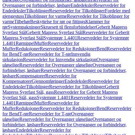
Overganger og forbindelser, løsbare
Endedeksler
Reservedeler for
Endedeksler
Tilkoblinger
Reservedeler for Tilkoblinger
Fordeler med
gjengestuss
Tilkoblinger for varme
Reservedeler for Tilkoblinger for
varme
Tilbehør
Beskyttelse for rør og fittings
Klammer for
rør
Systempakninger
Skruesett til flensforbindelser
Geberit Mapress
Syrefast Stål
Geberit Mapress Syrefast Stål
Reservedeler for Geberit
Mapress Syrefast Stål
Systemrør 1.4401
Reservedeler for Systemrør
1.4401
Rørnippel
Muffer
Reservedeler for
Muffer
Reduksjoner
Reservedeler for Reduksjoner
Bend
Reservedeler
for Bend
T-rør
Reservedeler for T-rør
Innvendig
sirkulasjon
Reservedeler for Innvendig sirkulasjon
Overganger
uløselige
Reservedeler for Overganger uløselige
Overganger og
forbindelser, løsbare
Reservedeler for Overganger og forbindelser,
løsbare
Kompensatorer
Reservedeler for
Kompensatorer
Gjennomføringer
Endedeksler
Reservedeler for
Endedeksler
Tilkoblinger
Reservedeler for Tilkoblinger
Geberit
Mapress Syrefast Stål, gass
Reservedeler for Geberit Mapress
Syrefast Stål, gass
Systemrør 1.4401
Reservedeler for Systemrør
1.4401
Rørnippel
Muffer
Reservedeler for
Muffer
Reduksjoner
Reservedeler for Reduksjoner
Bend
Reservedeler
for Bend
T-rør
Reservedeler for T-rør
Overganger
uløselige
Reservedeler for Overganger uløselige
Overganger og
forbindelser, løsbare
Reservedeler for Overganger og forbindelser,
løsbare
Endedeksler
Reservedeler for