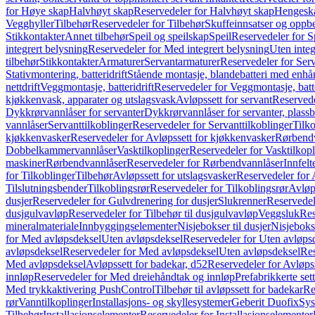
for Høye skap
Halvhøyt skap
Reservedeler for Halvhøyt skap
Hengesk
Vegghyller
Tilbehør
Reservedeler for Tilbehør
Skuffeinnsatser og oppb
Stikkontakter
Annet tilbehør
Speil og speilskap
Speil
Reservedeler for S
integrert belysning
Reservedeler for Med integrert belysning
Uten integ
tilbehør
Stikkontakter
Armaturer
Servantarmaturer
Reservedeler for Ser
Stativmontering, batteridrift
Stående montasje, blandebatteri med enh
nettdrift
Veggmontasje, batteridrift
Reservedeler for Veggmontasje, batte
kjøkkenvask, apparater og utslagsvask
Avløpssett for servant
Reservede
Dykkrørvannlåser for servanter
Dykkrørvannlåser for servanter, plass
vannlåser
Servanttilkoblinger
Reservedeler for Servanttilkoblinger
Tilko
kjøkkenvasker
Reservedeler for Avløpssett for kjøkkenvasker
Rørbend
Dobbelkammervannlåser
Vasktilkoplinger
Reservedeler for Vasktilkop
maskiner
Rørbendvannlåser
Reservedeler for Rørbendvannlåser
Innfelt
for Tilkoblinger
Tilbehør
Avløpssett for utslagsvasker
Reservedeler for 
Tilslutningsbender
Tilkoblingsrør
Reservedeler for Tilkoblingsrør
Avløp
dusjer
Reservedeler for Gulvdrenering for dusjer
Slukrenner
Reservedel
dusjgulvavløp
Reservedeler for Tilbehør til dusjgulvavløp
Veggsluk
Res
mineralmateriale
Innbyggingselementer
Nisjebokser til dusjer
Nisjeboks
for Med avløpsdeksel
Uten avløpsdeksel
Reservedeler for Uten avløps
avløpsdeksel
Reservedeler for Med avløpsdeksel
Uten avløpsdeksel
Res
Med avløpsdeksel
Avløpssett for badekar, d52
Reservedeler for Avløpss
innløp
Reservedeler for Med dreiehåndtak og innløp
Prefabrikkerte set
Med trykkaktivering PushControl
Tilbehør til avløpssett for badekar
Re
rør
Vanntilkoplinger
Installasjons- og skyllesystemer
Geberit Duofix
Sys
Tilbehør
Installasjonselementer
Reservedeler for Installasjonselementer