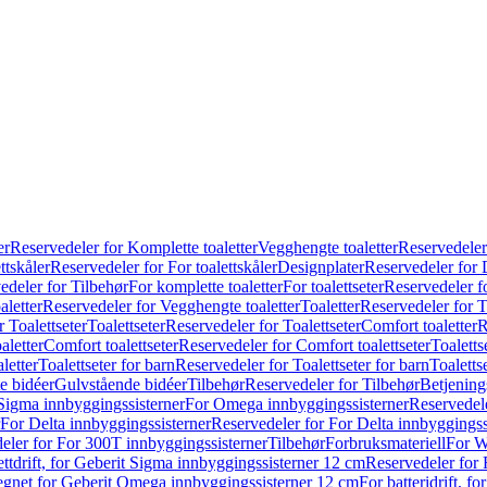
er
Reservedeler for Komplette toaletter
Vegghengte toaletter
Reservedeler
ttskåler
Reservedeler for For toalettskåler
Designplater
Reservedeler for 
edeler for Tilbehør
For komplette toaletter
For toalettseter
Reservedeler fo
aletter
Reservedeler for Vegghengte toaletter
Toaletter
Reservedeler for T
 Toalettseter
Toalettseter
Reservedeler for Toalettseter
Comfort toaletter
R
aletter
Comfort toalettseter
Reservedeler for Comfort toalettseter
Toaletts
letter
Toalettseter for barn
Reservedeler for Toalettseter for barn
Toaletts
e bidéer
Gulvstående bidéer
Tilbehør
Reservedeler for Tilbehør
Betjening
Sigma innbyggingssisterner
For Omega innbyggingssisterner
Reservedel
For Delta innbyggingssisterner
Reservedeler for For Delta innbyggingss
eler for For 300T innbyggingssisterner
Tilbehør
Forbruksmateriell
For W
ettdrift, for Geberit Sigma innbyggingssisterner 12 cm
Reservedeler for 
 egnet for Geberit Omega innbyggingssisterner 12 cm
For batteridrift, 