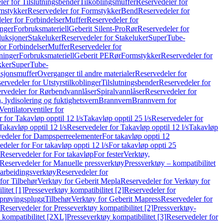
er for Tilslutningsbender
Tilkoblingsmuffer
Reservedeler for
mstykker
Reservedeler for Formstykker
Bend
Reservedeler for
eler for Forbindelser
Muffer
Reservedeler for
nger
Forbruksmateriell
Geberit Silent-Pro
Rør
Reservedeler for
duksjoner
Stakeluker
Reservedeler for Stakeluker
SuperTube-
or Forbindelser
Muffer
Reservedeler for
ninger
Forbruksmateriell
Geberit PE
Rør
Formstykker
Reservedeler for
kker
SuperTube-
nsjonsmuffer
Overganger til andre materialer
Reservedeler for
ervedeler for Utstyrstilkoblinger
Tilslutningsbender
Reservedeler for
rvedeler for Rørbendvannlåser
Spiralvannlåser
Reservedeler for
 lydisolering og fuktighetsvern
Brannvern
Brannvern for
Ventilatorventiler for
 for Takavløp opptil 12 l/s
Takavløp opptil 25 l/s
Reservedeler for
Takavløp opptil 12 l/s
Reservedeler for Takavløp opptil 12 l/s
Takavløp
edeler for Dampsperreelementer
For takavløp oppti 12
deler for For takavløp oppti 12 l/s
For takavløp oppti 25
Reservedeler for For takavløp
For fester
Verktøy,
Reservedeler for Manuelle pressverktøy
Pressverktøy – kompatibilitet
arbeidingsverktøy
Reservedeler for
for Tilbehør
Verktøy for Geberit Mepla
Reservedeler for Verktøy for
itet [1]
Presseverktøy kompatibilitet [2]
Reservedeler for
kprøvingsplugg
Tilbehør
Verktøy for Geberit Mapress
Reservedeler for
Reservedeler for Presseverktøy kompatibilitet [2]
Pressverktøy-
 kompatibilitet [2XL]
Presseverktøy kompatibilitet [3]
Reservedeler for