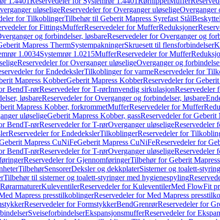
ør 1.4401
Reservedeler for Systemrør 1.4401
Rørnippel
Muffer
Reservede
verganger uløselige
Reservedeler for Overganger uløselige
Overganger o
eler for Tilkoblinger
Tilbehør til Geberit Mapress Syrefast Stål
Beskyttel
rvedeler for Fittings
Muffer
Reservedeler for Muffer
Reduksjoner
Reserv
verganger og forbindelser, løsbare
Reservedeler for Overganger og forb
 Geberit Mapress Therm
Systempakninger
Skruesett til flensforbindelser
K
emrør 1.0034
Systemrør 1.0215
Muffer
Reservedeler for Muffer
Reduksjo
selige
Reservedeler for Overganger uløselige
Overganger og forbindelser
servedeler for Endedeksler
Tilkoblinger for varme
Reservedeler for Tilk
berit Mapress Kobber
Geberit Mapress Kobber
Reservedeler for Geberi
for Bend
T-rør
Reservedeler for T-rør
Innvendig sirkulasjon
Reservedeler f
elser, løsbare
Reservedeler for Overganger og forbindelser, løsbare
Ende
eberit Mapress Kobber, forkrommet
Muffer
Reservedeler for Muffer
Redu
anger uløselige
Geberit Mapress Kobber, gass
Reservedeler for Geberit
for Bend
T-rør
Reservedeler for T-rør
Overganger uløselige
Reservedeler f
ler
Reservedeler for Endedeksler
Tilkoblinger
Reservedeler for Tilkoblin
Geberit Mapress CuNiFe
Geberit Mapress CuNiFe
Reservedeler for Ge
for Bend
T-rør
Reservedeler for T-rør
Overganger uløselige
Reservedeler f
øringer
Reservedeler for Gjennomføringer
Tilbehør for Geberit Mapre
nheter
Tilbehør
Sensorer
Deksler og dekkplater
Sisterner og toalett-styri
er
Tilbehør til sisterner og toalett-styringer med hygienespyling
Reservedel
Rørarmaturer
Kuleventiler
Reservedeler for Kuleventiler
Med FlowFit pr
Med Mapress presstilkoblinger
Reservedeler for Med Mapress presstilko
stykker
Reservedeler for Formstykker
Bend
Grenrør
Reservedeler for Gr
bindelser
Sveiseforbindelser
Ekspansjonsmuffer
Reservedeler for Ekspa