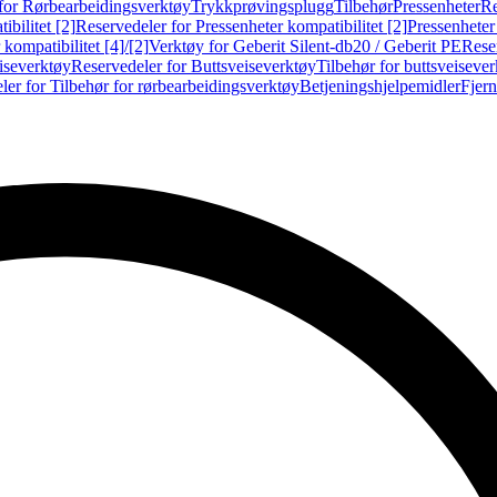
for Rørbearbeidingsverktøy
Trykkprøvingsplugg
Tilbehør
Pressenheter
Re
ibilitet [2]
Reservedeler for Pressenheter kompatibilitet [2]
Pressenheter
kompatibilitet [4]/[2]
Verktøy for Geberit Silent-db20 / Geberit PE
Reser
iseverktøy
Reservedeler for Buttsveiseverktøy
Tilbehør for buttsveiseve
ler for Tilbehør for rørbearbeidingsverktøy
Betjeningshjelpemidler
Fjern