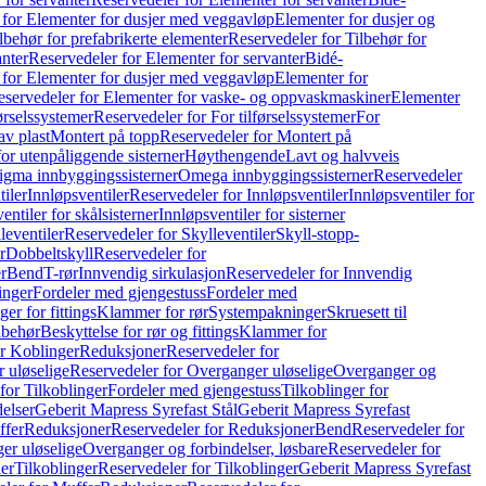
 for Elementer for dusjer med veggavløp
Elementer for dusjer og
lbehør for prefabrikerte elementer
Reservedeler for Tilbehør for
anter
Reservedeler for Elementer for servanter
Bidé-
 for Elementer for dusjer med veggavløp
Elementer for
eservedeler for Elementer for vaske- og oppvaskmaskiner
Elementer
førselssystemer
Reservedeler for For tilførselssystemer
For
av plast
Montert på topp
Reservedeler for Montert på
for utenpåliggende sisterner
Høythengende
Lavt og halvveis
Sigma innbyggingssisterner
Omega innbyggingssisterner
Reservedeler
tiler
Innløpsventiler
Reservedeler for Innløpsventiler
Innløpsventiler for
ntiler for skålsisterner
Innløpsventiler for sisterner
leventiler
Reservedeler for Skylleventiler
Skyll-stopp-
r
Dobbeltskyll
Reservedeler for
r
Bend
T-rør
Innvendig sirkulasjon
Reservedeler for Innvendig
inger
Fordeler med gjengestuss
Fordeler med
ger for fittings
Klammer for rør
Systempakninger
Skruesett til
lbehør
Beskyttelse for rør og fittings
Klammer for
or Koblinger
Reduksjoner
Reservedeler for
 uløselige
Reservedeler for Overganger uløselige
Overganger og
for Tilkoblinger
Fordeler med gjengestuss
Tilkoblinger for
delser
Geberit Mapress Syrefast Stål
Geberit Mapress Syrefast
ffer
Reduksjoner
Reservedeler for Reduksjoner
Bend
Reservedeler for
er uløselige
Overganger og forbindelser, løsbare
Reservedeler for
er
Tilkoblinger
Reservedeler for Tilkoblinger
Geberit Mapress Syrefast