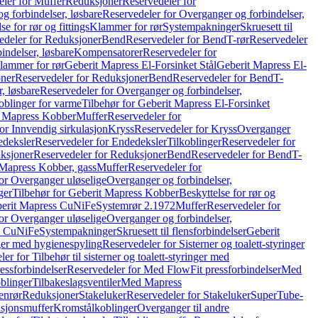
ler for Muffer
Reduksjoner
Reservedeler for
g forbindelser, løsbare
Reservedeler for Overganger og forbindelser,
se for rør og fittings
Klammer for rør
Systempakninger
Skruesett til
edeler for Reduksjoner
Bend
Reservedeler for Bend
T-rør
Reservedeler
indelser, løsbare
Kompensatorer
Reservedeler for
lammer for rør
Geberit Mapress El-Forsinket Stål
Geberit Mapress El-
ner
Reservedeler for Reduksjoner
Bend
Reservedeler for Bend
T-
, løsbare
Reservedeler for Overganger og forbindelser,
oblinger for varme
Tilbehør for Geberit Mapress El-Forsinket
t Mapress Kobber
Muffer
Reservedeler for
or Innvendig sirkulasjon
Kryss
Reservedeler for Kryss
Overganger
deksler
Reservedeler for Endedeksler
Tilkoblinger
Reservedeler for
ksjoner
Reservedeler for Reduksjoner
Bend
Reservedeler for Bend
T-
 Mapress Kobber, gass
Muffer
Reservedeler for
or Overganger uløselige
Overganger og forbindelser,
ger
Tilbehør for Geberit Mapress Kobber
Beskyttelse for rør og
berit Mapress CuNiFe
Systemrør 2.1972
Muffer
Reservedeler for
or Overganger uløselige
Overganger og forbindelser,
ss CuNiFe
Systempakninger
Skruesett til flensforbindelser
Geberit
nger med hygienespyling
Reservedeler for Sisterner og toalett-styringer
er for Tilbehør til sisterner og toalett-styringer med
essforbindelser
Reservedeler for Med FlowFit pressforbindelser
Med
blinger
Tilbakeslagsventiler
Med Mapress
enrør
Reduksjoner
Stakeluker
Reservedeler for Stakeluker
SuperTube-
nsjonsmuffer
Kromstålkoblinger
Overganger til andre