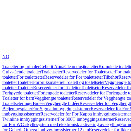
NO
Toaletter og urinaler
Geberit AquaClean dusjtoaletter
Komplette toalett
Gulvstående toaletter
Toalettseter
Reservedeler for Toalettseter
For toale
toaletter
For toalettseter
Reservedeler for For toalettseter
Tilbehør
Reserv
toaletter
Toaletter
Forbruksmateriell
Toalett og toalettseter
Vegghengte to
toaletter
Toaletter
Reservedeler for Toaletter
Toalettseter
Reservedeler for
Forhøyede toaletter
Forlengede toaletter
Reservedeler for Forlengede to
Toaletter for barn
Vegghengte toaletter
Reservedeler for Vegghengte toa
Toalettseteringer
Bidéer
Vegghengte bidéer
Reservedeler for Vegghengt
Betjeningsplater
For Sigma innbyggingssisterner
Reservedeler for For 
innbyggingssisterner
Reservedeler for For Kappa innbyggingssisterner
Twinline innbyggingssisterner
For 300T innbyggingssisterner
Reserved
for For WC-skyllesystem med elektronisk aktivering av skylling
For n
for Geberit Omega innbyggingssisterner 12 cm
Reservedeler for Ikke