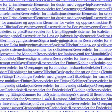
r for Urinalelementer
Elementer for dusjer med veggavløp
Reservedeler
rit GIS
Systemvegger
Reservedeler for Systemvegger
Skinnesystemer
Ti
jonselementer
Reservedeler for Installasjonselementer
Elementer for serv
r for Urinalelementer
Elementer for dusjer med veggavløp
Reservedeler
 for armaturer og apparater
Elementer for vaske- og oppvaskmaskiner
R
or Tilbehør
For systemvegger
Reservedeler for For systemvegger
For til
aletter, av plast
Reservedeler for Utenpåliggende sisterner for toaletter, 
høythengende
Reservedeler for Lavt og halvveis høythengende
Spylerør 
tiler
Innbyggingssisterner
Sigma innbyggingssisterner
Reservedeler for 
er for Delta innbyggingssisterner
Spylerør
Tilbehør
Innløps- og skylleven
gende sisterner
Innløpsventiler for skålsisterner
Reservedeler for Innløpsve
løpsventil for Monolith
Reservedeler for Innløpsventil for Monolith
Skyl
Dobbeltskyll
Innvendige armaturer
Reservedeler for Innvendige armature
temrør multilayer
Fittings
Reservedeler for Fittings
Koblinger
Reduksjone
eservedeler for Overganger og forbindelser, løsbare
Endedeksler
Tilkobl
sbare
Tilkoblinger for varme
Tilbehør
Beskyttelse for rør og fittings
Tetnin
r
Fittings
Tilkoblinger
Fordeler med gjengestuss
Tilkoblinger for varme
Ti
me multilayer
Fittings
Reservedeler for Fittings
Koblinger
Reservedeler f
Innvendig sirkulasjon
Reservedeler for Innvendig sirkulasjon
Overganger
bare
Endedeksler
Reservedeler for Endedeksler
Tilkoblinger
Reservedeler 
rør og fittings
Klammer for rør
Systempakninger
Skruesett til flensforbin
eservedeler for Systemrør 1.4401
Rørnippel
Muffer
Reservedeler for Mu
r Innvendig sirkulasjon
Overganger uløselige
Reservedeler for Overgang
Kompensatorer
Gjennomføringer
Endedeksler
Reservedeler for Endedeksl