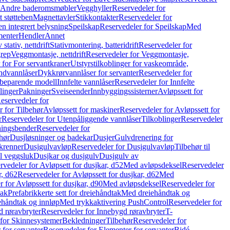
r Andre baderomsmøbler
Vegghyller
Reservedeler for
t støtteben
Magnettavler
Stikkontakter
Reservedeler for
n integrert belysning
Speilskap
Reservedeler for Speilskap
Med
menter
Hendler
Annet
tativ, nettdrift
Stativmontering, batteridrift
Reservedeler for
grep
Veggmontasje, nettdrift
Reservedeler for Veggmontasje,
 for For servantkraner
Utstyrstilkoblinger for vaskeområde,
ndvannlåser
Dykkrørvannlåser for servanter
Reservedeler for
ssbeparende modell
Innfelte vannlåser
Reservedeler for Innfelte
linger
Pakninger
Sveiseender
Innbyggingssisterner
Avløpssett for
eservedeler for
r for Tilbehør
Avløpssett for maskiner
Reservedeler for Avløpssett for
r
Reservedeler for Utenpåliggende vannlåser
Tilkoblinger
Reservedeler
tningsbender
Reservedeler for
hør
Dusjløsninger og badekar
Dusjer
Gulvdrenering for
ukrenner
Dusjgulvavløp
Reservedeler for Dusjgulvavløp
Tilbehør til
il veggsluk
Dusjkar og dusjgulv
Dusjgulv av
rvedeler for Avløpsett for dusjkar, d52
Med avløpsdeksel
Reservedeler
r, d62
Reservedeler for Avløpssett for dusjkar, d62
Med
 for Avløpssett for dusjkar, d90
Med avløpsdeksel
Reservedeler for
tak
Prefabrikkerte sett for dreiehåndtak
Med dreiehåndtak og
iehåndtak og innløp
Med trykkaktivering PushControl
Reservedeler for
 røravbryter
Reservedeler for Innebygd røravbryter
T-
 for Skinnesystemer
Bekledninger
Tilbehør
Reservedeler for
 for servanter
Reservedeler for Elementer for servanter
Bidé-