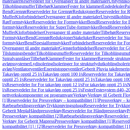
materialer
Reservedeler for Overganger til andre materialer
Utstyrstilko
Tilkoblingsmuffer
Tilbehør
Klammer
Fester for klammer
Endedeksler
Pa
Bend
Grenrør
Reservedeler for Grenrør
Reduksjoner
Reservedeler for 
Muffer
Kloforbindelser
Overganger til andre materialer
Utstyrstilkoblin
Rør
Formstykker
Reservedeler for Formstykker
Bend
Reservedeler for
formstykker
Reservedeler for SuperTube-formstykker
Bend
Reservedel
Muffer
Kloforbindelser
Overganger til andre materialer
Tilbehør
Reserve
Formstykker
Bend
Grenrør
Reduksjoner
Stakeluker
Reservedeler for St
formstykker
Bend
Spesialformstykker
Forbindelser
Reservedeler for For
Overganger til andre materialer
Gjengeforbindelser
Reservedeler for G
Tilslutningsbender
Tilkobliingsmuffer
Reservedeler for Tilkobliingsmuf
Spiralvannlåser
Tilbehør
Klammer
Fester for klammer
Bærende struktur
avløpssystemer
Lydisolering
Isoleringer for strukturlydutkobling
Isoleri
avløp
Ventilatorventiler
Energistoppeventiler
Geberit Pluvia takdreneri
Takavløp opptil 25 l/s
Takavløp oppti 100 l/s
Reservedeler for Takavløp
opptil 25 l/s
Reservedeler for Takavløp opptil 25 l/s
Takavløp oppti 100
l/s
Reservedeler for For takavløp oppti 12 l/s
For takavløp oppti 25 l/s
N
l/s
Reservedeler for For takavløp oppti 25 l/s
Fester
Festesystem d40–2
nettverkskomponenter og programvare
Verktøy
Verktøy til Geberit Flo
[1]
Reservedeler for Pressverktøy – kompatibilitet [1]
Pressverktøy – ko
Rørbearbeidingsverktøy
Trykkprøvingsplugg
Reservedeler for Trykkp
Geberit Mepla
Håndpressverktøy
Reservedeler for Håndpressverktøy
P
Presseverktøy kompatibilitet [2]
Rørbearbeidingsverktøy
Reservedeler 
Verktøy for Geberit Mapress
Presseverktøy kompatibilitet [1]
Reservede
kompatibilitet [1] / [2]
Reservedeler for Pressverktøy-kompatibilitet [1] 