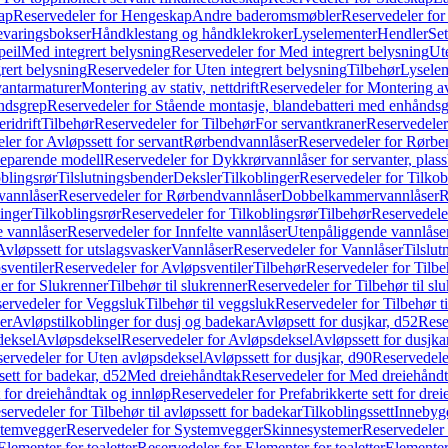
ap
Reservedeler for Hengeskap
Andre baderomsmøbler
Reservedeler fo
evaringsbokser
Håndklestang og håndklekroker
Lyselementer
Hendler
Set
peil
Med integrert belysning
Reservedeler for Med integrert belysning
Ute
rert belysning
Reservedeler for Uten integrert belysning
Tilbehør
Lysele
vantarmaturer
Montering av stativ, nettdrift
Reservedeler for Montering av s
åndsgrep
Reservedeler for Stående montasje, blandebatteri med enhånds
ridrift
Tilbehør
Reservedeler for Tilbehør
For servantkraner
Reservedeler
ler for Avløpssett for servant
Rørbendvannlåser
Reservedeler for Rørbe
beparende modell
Reservedeler for Dykkrørvannlåser for servanter, pla
blingsrør
Tilslutningsbender
Deksler
Tilkoblinger
Reservedeler for Tilkob
vannlåser
Reservedeler for Rørbendvannlåser
Dobbelkammervannlåser
R
linger
Tilkoblingsrør
Reservedeler for Tilkoblingsrør
Tilbehør
Reservedele
e vannlåser
Reservedeler for Innfelte vannlåser
Utenpåliggende vannlåse
Avløpssett for utslagsvasker
Vannlåser
Reservedeler for Vannlåser
Tilslu
sventiler
Reservedeler for Avløpsventiler
Tilbehør
Reservedeler for Tilbe
er for Slukrenner
Tilbehør til slukrenner
Reservedeler for Tilbehør til sl
ervedeler for Veggsluk
Tilbehør til veggsluk
Reservedeler for Tilbehør t
er
Avløpstilkoblinger for dusj og badekar
Avløpsett for dusjkar, d52
Rese
deksel
Avløpsdeksel
Reservedeler for Avløpsdeksel
Avløpssett for dusjka
ervedeler for Uten avløpsdeksel
Avløpssett for dusjkar, d90
Reservedeler
ett for badekar, d52
Med dreiehåndtak
Reservedeler for Med dreiehånd
t for dreiehåndtak og innløp
Reservedeler for Prefabrikkerte sett for dre
servedeler for Tilbehør til avløpssett for badekar
Tilkoblingssett
Innebygd
temvegger
Reservedeler for Systemvegger
Skinnesystemer
Reservedeler
Elementer for toaletter
Reservedeler for Elementer for toaletter
Elementer