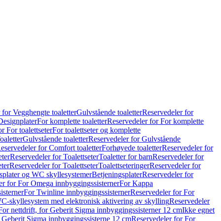
 for Vegghengte toaletter
Gulvstående toaletter
Reservedeler for
Designplater
For komplette toaletter
Reservedeler for For komplette
r For toalettseter
For toalettseter og komplette
oaletter
Gulvstående toaletter
Reservedeler for Gulvstående
eservedeler for Comfort toaletter
Forhøyede toaletter
Reservedeler for
eter
Reservedeler for Toalettseter
Toaletter for barn
Reservedeler for
eter
Reservedeler for Toalettseter
Toalettseteringer
Reservedeler for
splater og WC skyllesystemer
Betjeningsplater
Reservedeler for
er for For Omega innbyggingssisterner
For Kappa
isterner
For Twinline innbyggingssisterner
Reservedeler for For
C-skyllesystem med elektronisk aktivering av skylling
Reservedeler
For nettdrift, for Geberit Sigma innbyggingssisterner 12 cm
Ikke egnet
for Geberit Sigma innbyggingssisterne 12 cm
Reservedeler for For