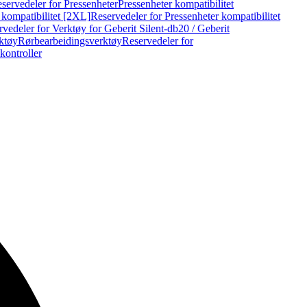
servedeler for Pressenheter
Pressenheter kompatibilitet
 kompatibilitet [2XL]
Reservedeler for Pressenheter kompatibilitet
vedeler for Verktøy for Geberit Silent-db20 / Geberit
rktøy
Rørbearbeidingsverktøy
Reservedeler for
kontroller