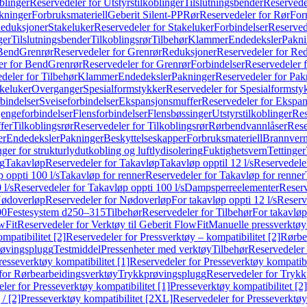
blinger
Reservedeler for Utstyrstilkoblinger
Tilslutningsbender
Reservedel
kninger
Forbruksmateriell
Geberit Silent-PP
Rør
Reservedeler for Rør
For
Reduksjoner
Stakeluker
Reservedeler for Stakeluker
Forbindelser
Reserved
ger
Tilslutningsbender
Tilkoblingsrør
Tilbehør
Klammer
Endedeksler
Pakni
 Bend
Grenrør
Reservedeler for Grenrør
Reduksjoner
Reservedeler for Re
er for Bend
Grenrør
Reservedeler for Grenrør
Forbindelser
Reservedeler f
deler for Tilbehør
Klammer
Endedeksler
Pakninger
Reservedeler for Pak
akeluker
Overganger
Spesialformstykker
Reservedeler for Spesialformsty
bindelser
Sveiseforbindelser
Ekspansjonsmuffer
Reservedeler for Ekspa
jengeforbindelser
Flensforbindelser
Flensbøssinger
Utstyrstilkoblinger
Res
fer
Tilkoblingsrør
Reservedeler for Tilkoblingsrør
Rørbendvannlåser
Rese
er
Endedeksler
Pakninger
Beskyttelseskapper
Forbruksmateriell
Brannvern,
nger for strukturlydutkobling og luftlydisolering
Fuktighetsvern
Tettinger
ng
Takavløp
Reservedeler for Takavløp
Takavløp opptil 12 l/s
Reservedeler
 oppti 100 l/s
Takavløp for renner
Reservedeler for Takavløp for renner
 l/s
Reservedeler for Takavløp oppti 100 l/s
Dampsperreelementer
Reserv
ødoverløp
Reservedeler for Nødoverløp
For takavløp oppti 12 l/s
Reserve
00
Festesystem d250–315
Tilbehør
Reservedeler for Tilbehør
For takavløp
wFit
Reservedeler for Verktøy til Geberit FlowFit
Manuelle pressverktøy
mpatibilitet [2]
Reservedeler for Pressverktøy – kompatibilitet [2]
Rørbe
røvingsplugg
Testmiddel
Pressenheter med verktøy
Tilbehør
Reservedeler 
resseverktøy kompatibilitet [1]
Reservedeler for Presseverktøy kompatibil
for Rørbearbeidingsverktøy
Trykkprøvingsplugg
Reservedeler for Tryk
ler for Presseverktøy kompatibilitet [1]
Presseverktøy kompatibilitet [2]
/ [2]
Presseverktøy kompatibilitet [2XL]
Reservedeler for Presseverktøy