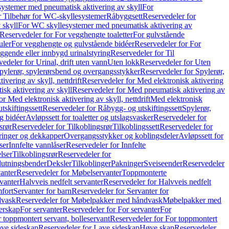
ystemer med pneumatisk aktivering av skyll
For
r Tilbehør for WC-skyllesystemer
Råbyggsett
Reservedeler for
 skyll
For WC skyllesystemer med pneumatisk aktivering av
Reservedeler for For vegghengte toaletter
For gulvstående
uler
For vegghengte og gulvstående bidéer
Reservedeler for For
iggende eller innbygd urinalstyring
Reservedeler for Til
edeler for Urinal, drift uten vann
Uten lokk
Reservedeler for Uten
pylerør, spylerørsbend og overgangsstykker
Reservedeler for Spylerør,
ivering av skyll, nettdrift
Reservedeler for Med elektronisk aktivering
sk aktivering av skyll
Reservedeler for Med pneumatisk aktivering av
r Med elektronisk aktivering av skyll, nettdrift
Med elektronisk
tskiftingssett
Reservedeler for Råbygg- og utskiftingssett
Spylerør,
og bidéer
Avløpssett for toaletter og utslagsvasker
Reservedeler for
srør
Reservedeler for Tilkoblingsrør
Tilkoblingssett
Reservedeler for
ringer og dekkapper
Overgangsstykker og koblingsdeler
Avløpssett for
ser
Innfelte vannlåser
Reservedeler for Innfelte
lser
Tilkoblingsrør
Reservedeler for
slutningsbender
Deksler
Tilkoblinger
Pakninger
Sveiseender
Reservedeler
anter
Reservedeler for Møbelservanter
Toppmonterte
vanter
Halvveis nedfelt servanter
Reservedeler for Halvveis nedfelt
fort
Servanter for barn
Reservedeler for Servanter for
dvask
Reservedeler for Møbelpakker med håndvask
Møbelpakker med
erskap
For servanter
Reservedeler for For servanter
For
 toppmontert servant, bolleservant
Reservedeler for For toppmontert
ve sideskap
Reservedeler for Lave sideskap
Høye skap
Reservedeler