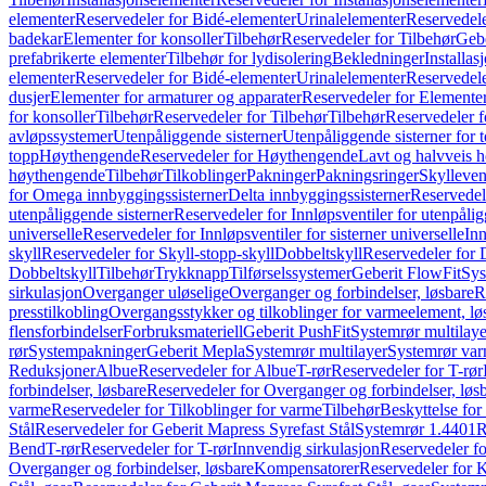
elementer
Reservedeler for Bidé-elementer
Urinalelementer
Reservedele
badekar
Elementer for konsoller
Tilbehør
Reservedeler for Tilbehør
Gebe
prefabrikerte elementer
Tilbehør for lydisolering
Bekledninger
Installas
elementer
Reservedeler for Bidé-elementer
Urinalelementer
Reservedele
dusjer
Elementer for armaturer og apparater
Reservedeler for Elementer
for konsoller
Tilbehør
Reservedeler for Tilbehør
Tilbehør
Reservedeler f
avløpssystemer
Utenpåliggende sisterner
Utenpåliggende sisterner for to
topp
Høythengende
Reservedeler for Høythengende
Lavt og halvveis 
høythengende
Tilbehør
Tilkoblinger
Pakninger
Pakningsringer
Skylleven
for Omega innbyggingssisterner
Delta innbyggingssisterner
Reservedel
utenpåliggende sisterner
Reservedeler for Innløpsventiler for utenpålig
universelle
Reservedeler for Innløpsventiler for sisterner universelle
Inn
skyll
Reservedeler for Skyll-stopp-skyll
Dobbeltskyll
Reservedeler for 
Dobbeltskyll
Tilbehør
Trykknapp
Tilførselssystemer
Geberit FlowFit
Sys
sirkulasjon
Overganger uløselige
Overganger og forbindelser, løsbare
R
presstilkobling
Overgangsstykker og tilkoblinger for varmeelement, lø
flensforbindelser
Forbruksmateriell
Geberit PushFit
Systemrør multilaye
rør
Systempakninger
Geberit Mepla
Systemrør multilayer
Systemrør var
Reduksjoner
Albue
Reservedeler for Albue
T-rør
Reservedeler for T-rør
forbindelser, løsbare
Reservedeler for Overganger og forbindelser, løs
varme
Reservedeler for Tilkoblinger for varme
Tilbehør
Beskyttelse for 
Stål
Reservedeler for Geberit Mapress Syrefast Stål
Systemrør 1.4401
R
Bend
T-rør
Reservedeler for T-rør
Innvendig sirkulasjon
Reservedeler fo
Overganger og forbindelser, løsbare
Kompensatorer
Reservedeler for 