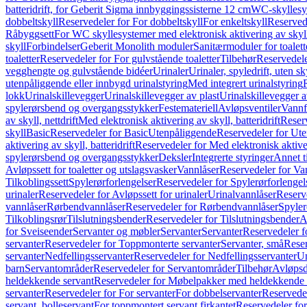
batteridrift, for Geberit Sigma innbyggingssisterne 12 cm
WC-skyllesys
dobbeltskyll
Reservedeler for For dobbeltskyll
For enkeltskyll
Reservede
Råbyggsett
For WC skyllesystemer med elektronisk aktivering av skyl
skyll
Forbindelser
Geberit Monolith moduler
Sanitærmoduler for toalett
toaletter
Reservedeler for For gulvstående toaletter
Tilbehør
Reservedele
vegghengte og gulvstående bidéer
Urinaler
Urinaler, spyledrift, uten s
utenpåliggende eller innbygd urinalstyring
Med integrert urinalstyring
lokk
Urinalskillevegger
Urinalskillevegger av plast
Urinalskillevegger a
spylerørsbend og overgangsstykker
Festemateriell
Avløpsventiler
Vannf
av skyll, nettdrift
Med elektronisk aktivering av skyll, batteridrift
Reserv
skyll
Basic
Reservedeler for Basic
Utenpåliggende
Reservedeler for Ut
aktivering av skyll, batteridrift
Reservedeler for Med elektronisk aktiveri
spylerørsbend og overgangsstykker
Deksler
Integrerte styringer
Annet t
Avløpssett for toaletter og utslagsvasker
Vannlåser
Reservedeler for Va
Tilkoblingssett
Spylerørforlengelser
Reservedeler for Spylerørforlengel
urinaler
Reservedeler for Avløpssett for urinaler
Urinalvannlåser
Reserv
vannlåser
Rørbendvannlåser
Reservedeler for Rørbendvannlåser
Spyler
Tilkoblingsrør
Tilslutningsbender
Reservedeler for Tilslutningsbender
A
for Sveiseender
Servanter og møbler
Servanter
Servanter
Reservedeler f
servanter
Reservedeler for Toppmonterte servanter
Servanter, små
Reser
servanter
Nedfellingsservanter
Reservedeler for Nedfellingsservanter
Un
barn
Servantområder
Reservedeler for Servantområder
Tilbehør
Avløpsd
heldekkende servant
Reservedeler for Møbelpakker med heldekkende 
servanter
Reservedeler for For servanter
For dobbelservanter
Reservedel
servant, bolleservant
For toppmontert servant firkantet
Reservedeler for