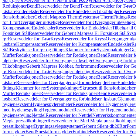
Stål, gass
Reservedeler for Geberit Mapress Syrefast Stål, gass
Systemr
Reduksjoner
Bend
Reservedeler for Bend
T-rør
Reservedeler for T-rør
O
løsbare
Endedeksler
Reservedeler for Endedeksler
Tilkoblinger
Reserved
flensforbindelser
Geberit Mapress Therm
Systemrør Therm
Fittings
Rese
for T-rør
Overganger uløselige
Reservedeler for Overganger uløselige
O
Kompensatorer
Endedeksler
Reservedeler for Endedeksler
Tilbehør til
Forsinket Stål
Reservedeler for Geberit Mapress El-Forsinket Stål
Syst
rør
Reservedeler for T-rør
Kryss
Reservedeler for Kryss
Overganger ulø
løsbare
Kompensatorer
Reservedeler for Kompensatorer
Endedeksler
Re
Stål
Beskyttelse for rør og fittings
Klammer for rør
Systempakninger
Ge
Muffer
Reduksjoner
Reservedeler for Reduksjoner
Bend
Reservedeler 
uløselige
Reservedeler for Overganger uløselige
Overganger og forbind
Tilkoblinger
Geberit Mapress Kobber, forkrommet
Reservedeler for G
rør
Reservedeler for T-rør
Overganger uløselige
Reservedeler for Overg
Muffer
Reduksjoner
Reservedeler for Reduksjoner
Bend
Reservedeler 
løsbare
Reservedeler for Overganger og forbindelser, løsbare
Endedeks
fittings
Klammer for rør
Systempakninger
Skruesett til flensforbindelser
Muffer
Reduksjoner
Reservedeler for Reduksjoner
Bend
Reservedeler 
løsbare
Reservedeler for Overganger og forbindelser, løsbare
Gjennomf
hygienesystem
Hygienespylerenheter
Reservedeler for Hygienespylere
med hygienespyling
Hygienemoduler
Reservedeler for Hygienemodul
hygienespyling
Nettdel
Reservedeler for Nettdel
Nettverkskomponenter
Mepla presstilkoblinger
Reservedeler for Med Mepla presstilkoblinger
presstilkoblinger
Bygningsavløpssystemer
Geberit Silent-db20
Rør
Form
formstykker
Bend
Spesialformstykker
Forbindelser
Reservedeler for For