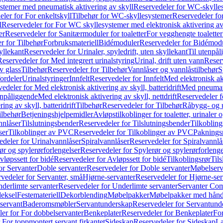
temer med pneumatisk aktivering av skyll
Reservedeler for WC-skylles
ler for For enkeltskyll
Tilbehør for WC-skyllesystemer
Reservedeler fo
l
Reservedeler for For WC skyllesystemer med elektronisk aktivering av
er
Reservedeler for Sanitærmoduler for toaletter
For vegghengte toaletter
r for Tilbehør
Forbruksmateriell
Bidémoduler
Reservedeler for Bidémod
kyllekant
Reservedeler for Urinaler, spyledrift, uten skyllekant
Til utenpål
Reservedeler for Med integrert urinalstyring
Urinal, drift uten vann
Reserv
v glass
Tilbehør
Reservedeler for Tilbehør
Vannlåser og vannlåstilbehør
S
ordeler
Urinalstyringer
Innfelt
Reservedeler for Innfelt
Med elektronisk akt
edeler for Med elektronisk aktivering av skyll, batteridrift
Med pneumati
enpåliggende
Med elektronisk aktivering av skyll, nettdrift
Reservedeler fo
ng av skyll, batteridrift
Tilbehør
Reservedeler for Tilbehør
Råbygg- og u
ilbehør
Betjeningshjelpemidler
Avløpstilkoblinger for toaletter, urinaler 
nnlåser
Tilslutningsbender
Reservedeler for Tilslutningsbender
Tilkobling
ser
Tilkoblinger av PVC
Reservedeler for Tilkoblinger av PVC
Paknings
edeler for Urinalvannlåser
Spiralvannlåser
Reservedeler for Spiralvannlå
ør og spylerørforlengelser
Reservedeler for Spylerør og spylerørforlenge
vløpssett for bidé
Reservedeler for Avløpssett for bidé
Tilkoblingsrør
Til
or Servanter
Doble servanter
Reservedeler for Doble servanter
Møbelserv
vedeler for Servanter, små
Hjørne-servanter
Reservedeler for Hjørne-ser
derlimte servanter
Reservedeler for Underlimte servanter
Servanter Com
eksel
Festemateriell
Dekorblending
Møbelpakker
Møbelpakker med hån
servant
Baderomsmøbler
Servantunderskap
Reservedeler for Servantund
er for For dobbelservanter
Benkeplater
Reservedeler for Benkeplater
For
 For toppmontert servant firkantet
Sideskap
Reservedeler for Sideskap
La