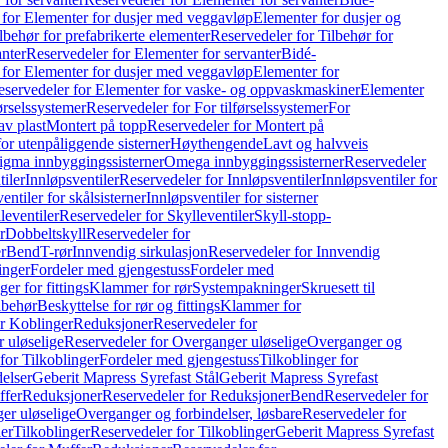
 for Elementer for dusjer med veggavløp
Elementer for dusjer og
lbehør for prefabrikerte elementer
Reservedeler for Tilbehør for
anter
Reservedeler for Elementer for servanter
Bidé-
 for Elementer for dusjer med veggavløp
Elementer for
eservedeler for Elementer for vaske- og oppvaskmaskiner
Elementer
førselssystemer
Reservedeler for For tilførselssystemer
For
av plast
Montert på topp
Reservedeler for Montert på
for utenpåliggende sisterner
Høythengende
Lavt og halvveis
Sigma innbyggingssisterner
Omega innbyggingssisterner
Reservedeler
tiler
Innløpsventiler
Reservedeler for Innløpsventiler
Innløpsventiler for
ntiler for skålsisterner
Innløpsventiler for sisterner
leventiler
Reservedeler for Skylleventiler
Skyll-stopp-
r
Dobbeltskyll
Reservedeler for
r
Bend
T-rør
Innvendig sirkulasjon
Reservedeler for Innvendig
inger
Fordeler med gjengestuss
Fordeler med
ger for fittings
Klammer for rør
Systempakninger
Skruesett til
lbehør
Beskyttelse for rør og fittings
Klammer for
or Koblinger
Reduksjoner
Reservedeler for
 uløselige
Reservedeler for Overganger uløselige
Overganger og
for Tilkoblinger
Fordeler med gjengestuss
Tilkoblinger for
delser
Geberit Mapress Syrefast Stål
Geberit Mapress Syrefast
ffer
Reduksjoner
Reservedeler for Reduksjoner
Bend
Reservedeler for
er uløselige
Overganger og forbindelser, løsbare
Reservedeler for
er
Tilkoblinger
Reservedeler for Tilkoblinger
Geberit Mapress Syrefast