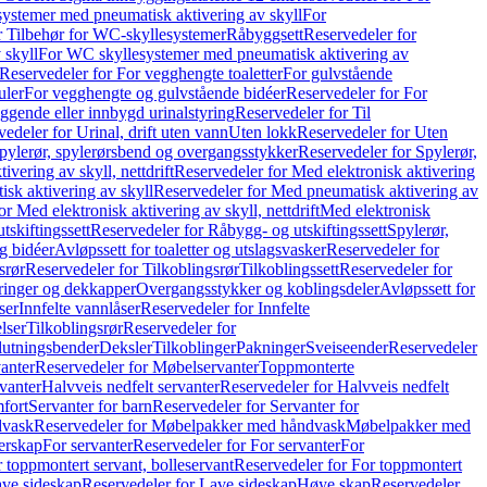
ystemer med pneumatisk aktivering av skyll
For
r Tilbehør for WC-skyllesystemer
Råbyggsett
Reservedeler for
 skyll
For WC skyllesystemer med pneumatisk aktivering av
Reservedeler for For vegghengte toaletter
For gulvstående
uler
For vegghengte og gulvstående bidéer
Reservedeler for For
iggende eller innbygd urinalstyring
Reservedeler for Til
edeler for Urinal, drift uten vann
Uten lokk
Reservedeler for Uten
pylerør, spylerørsbend og overgangsstykker
Reservedeler for Spylerør,
ivering av skyll, nettdrift
Reservedeler for Med elektronisk aktivering
sk aktivering av skyll
Reservedeler for Med pneumatisk aktivering av
r Med elektronisk aktivering av skyll, nettdrift
Med elektronisk
tskiftingssett
Reservedeler for Råbygg- og utskiftingssett
Spylerør,
og bidéer
Avløpssett for toaletter og utslagsvasker
Reservedeler for
srør
Reservedeler for Tilkoblingsrør
Tilkoblingssett
Reservedeler for
ringer og dekkapper
Overgangsstykker og koblingsdeler
Avløpssett for
ser
Innfelte vannlåser
Reservedeler for Innfelte
lser
Tilkoblingsrør
Reservedeler for
slutningsbender
Deksler
Tilkoblinger
Pakninger
Sveiseender
Reservedeler
anter
Reservedeler for Møbelservanter
Toppmonterte
vanter
Halvveis nedfelt servanter
Reservedeler for Halvveis nedfelt
fort
Servanter for barn
Reservedeler for Servanter for
dvask
Reservedeler for Møbelpakker med håndvask
Møbelpakker med
erskap
For servanter
Reservedeler for For servanter
For
 toppmontert servant, bolleservant
Reservedeler for For toppmontert
ve sideskap
Reservedeler for Lave sideskap
Høye skap
Reservedeler