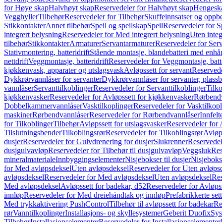
for Høye skap
Halvhøyt skap
Reservedeler for Halvhøyt skap
Hengesk
Vegghyller
Tilbehør
Reservedeler for Tilbehør
Skuffeinnsatser og oppb
Stikkontakter
Annet tilbehør
Speil og speilskap
Speil
Reservedeler for S
integrert belysning
Reservedeler for Med integrert belysning
Uten integ
tilbehør
Stikkontakter
Armaturer
Servantarmaturer
Reservedeler for Ser
Stativmontering, batteridrift
Stående montasje, blandebatteri med enh
nettdrift
Veggmontasje, batteridrift
Reservedeler for Veggmontasje, batte
kjøkkenvask, apparater og utslagsvask
Avløpssett for servant
Reservede
Dykkrørvannlåser for servanter
Dykkrørvannlåser for servanter, plass
vannlåser
Servanttilkoblinger
Reservedeler for Servanttilkoblinger
Tilko
kjøkkenvasker
Reservedeler for Avløpssett for kjøkkenvasker
Rørbend
Dobbelkammervannlåser
Vasktilkoplinger
Reservedeler for Vasktilkop
maskiner
Rørbendvannlåser
Reservedeler for Rørbendvannlåser
Innfelt
for Tilkoblinger
Tilbehør
Avløpssett for utslagsvasker
Reservedeler for 
Tilslutningsbender
Tilkoblingsrør
Reservedeler for Tilkoblingsrør
Avløp
dusjer
Reservedeler for Gulvdrenering for dusjer
Slukrenner
Reservedel
dusjgulvavløp
Reservedeler for Tilbehør til dusjgulvavløp
Veggsluk
Res
mineralmateriale
Innbyggingselementer
Nisjebokser til dusjer
Nisjeboks
for Med avløpsdeksel
Uten avløpsdeksel
Reservedeler for Uten avløps
avløpsdeksel
Reservedeler for Med avløpsdeksel
Uten avløpsdeksel
Res
Med avløpsdeksel
Avløpssett for badekar, d52
Reservedeler for Avløpss
innløp
Reservedeler for Med dreiehåndtak og innløp
Prefabrikkerte set
Med trykkaktivering PushControl
Tilbehør til avløpssett for badekar
Re
rør
Vanntilkoplinger
Installasjons- og skyllesystemer
Geberit Duofix
Sys
Tilbehør
Installasjonselementer
Reservedeler for Installasjonselementer