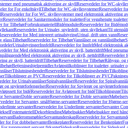
temer med pneumatisk aktivering av skyll
Reservedeler for WC-skylles
ler for For enkeltskyll
Tilbehør for WC-skyllesystemer
Reservedeler fo
l
Reservedeler for For WC skyllesystemer med elektronisk aktivering av
er
Reservedeler for Sanitærmoduler for toaletter
For vegghengte toaletter
r for Tilbehør
Forbruksmateriell
Bidémoduler
Reservedeler for Bidémod
kyllekant
Reservedeler for Urinaler, spyledrift, uten skyllekant
Til utenpål
Reservedeler for Med integrert urinalstyring
Urinal, drift uten vann
Reserv
v glass
Tilbehør
Reservedeler for Tilbehør
Vannlåser og vannlåstilbehør
S
ordeler
Urinalstyringer
Innfelt
Reservedeler for Innfelt
Med elektronisk akt
edeler for Med elektronisk aktivering av skyll, batteridrift
Med pneumati
enpåliggende
Med elektronisk aktivering av skyll, nettdrift
Reservedeler fo
ng av skyll, batteridrift
Tilbehør
Reservedeler for Tilbehør
Råbygg- og u
ilbehør
Betjeningshjelpemidler
Avløpstilkoblinger for toaletter, urinaler 
nnlåser
Tilslutningsbender
Reservedeler for Tilslutningsbender
Tilkobling
ser
Tilkoblinger av PVC
Reservedeler for Tilkoblinger av PVC
Paknings
edeler for Urinalvannlåser
Spiralvannlåser
Reservedeler for Spiralvannlå
ør og spylerørforlengelser
Reservedeler for Spylerør og spylerørforlenge
vløpssett for bidé
Reservedeler for Avløpssett for bidé
Tilkoblingsrør
Til
or Servanter
Doble servanter
Reservedeler for Doble servanter
Møbelserv
vedeler for Servanter, små
Hjørne-servanter
Reservedeler for Hjørne-ser
derlimte servanter
Reservedeler for Underlimte servanter
Servanter Com
eksel
Festemateriell
Dekorblending
Møbelpakker
Møbelpakker med hån
servant
Baderomsmøbler
Servantunderskap
Reservedeler for Servantund
er for For dobbelservanter
Benkeplater
Reservedeler for Benkeplater
For
 For toppmontert servant firkantet
Sideskap
Reservedeler for Sideskap
La