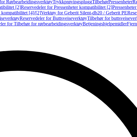
for Rørbearbeidingsverktøy
Trykkprøvingsplugg
Tilbehør
Pressenheter
Re
ibilitet [2]
Reservedeler for Pressenheter kompatibilitet [2]
Pressenheter
kompatibilitet [4]/[2]
Verktøy for Geberit Silent-db20 / Geberit PE
Reser
iseverktøy
Reservedeler for Buttsveiseverktøy
Tilbehør for buttsveiseve
ler for Tilbehør for rørbearbeidingsverktøy
Betjeningshjelpemidler
Fjern