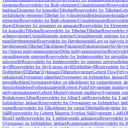
elementer
Reservedeler for Bidé-elementer
Urinalelementer
Reservedele
badekar
Elementer for konsoller
Tilbehør
Reservedeler for Tilbehør
Gebe
prefabrikerte elementer
Tilbehør for lydisolering
Bekledninger
Installas
elementer
Reservedeler for Bidé-elementer
Urinalelementer
Reservedele
dusjer
Elementer for armaturer og apparater
Reservedeler for Elementer
for konsoller
Tilbehør
Reservedeler for Tilbehør
Tilbehør
Reservedeler f
avløpssystemer
Utenpåliggende sisterner
Utenpåliggende sisterner for to
topp
Høythengende
Reservedeler for Høythengende
Lavt og halvveis 
høythengende
Tilbehør
Tilkoblinger
Pakninger
Pakningsringer
Skylleven
for Omega innbyggingssisterner
Delta innbyggingssisterner
Reservedel
utenpåliggende sisterner
Reservedeler for Innløpsventiler for utenpålig
universelle
Reservedeler for Innløpsventiler for sisterner universelle
Inn
skyll
Reservedeler for Skyll-stopp-skyll
Dobbeltskyll
Reservedeler for 
Dobbeltskyll
Tilbehør
Trykknapp
Tilførselssystemer
Geberit FlowFit
Sys
sirkulasjon
Overganger uløselige
Overganger og forbindelser, løsbare
R
presstilkobling
Overgangsstykker og tilkoblinger for varmeelement, lø
flensforbindelser
Forbruksmateriell
Geberit PushFit
Systemrør multilaye
rør
Systempakninger
Geberit Mepla
Systemrør multilayer
Systemrør var
Reduksjoner
Albue
Reservedeler for Albue
T-rør
Reservedeler for T-rør
forbindelser, løsbare
Reservedeler for Overganger og forbindelser, løs
varme
Reservedeler for Tilkoblinger for varme
Tilbehør
Beskyttelse for 
Stål
Reservedeler for Geberit Mapress Syrefast Stål
Systemrør 1.4401
R
Bend
T-rør
Reservedeler for T-rør
Innvendig sirkulasjon
Reservedeler fo
Overganger og forbindelser, løsbare
Kompensatorer
Reservedeler for 