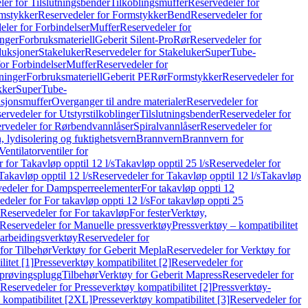
er for Tilslutningsbender
Tilkoblingsmuffer
Reservedeler for
mstykker
Reservedeler for Formstykker
Bend
Reservedeler for
eler for Forbindelser
Muffer
Reservedeler for
nger
Forbruksmateriell
Geberit Silent-Pro
Rør
Reservedeler for
duksjoner
Stakeluker
Reservedeler for Stakeluker
SuperTube-
or Forbindelser
Muffer
Reservedeler for
ninger
Forbruksmateriell
Geberit PE
Rør
Formstykker
Reservedeler for
kker
SuperTube-
nsjonsmuffer
Overganger til andre materialer
Reservedeler for
ervedeler for Utstyrstilkoblinger
Tilslutningsbender
Reservedeler for
rvedeler for Rørbendvannlåser
Spiralvannlåser
Reservedeler for
 lydisolering og fuktighetsvern
Brannvern
Brannvern for
Ventilatorventiler for
 for Takavløp opptil 12 l/s
Takavløp opptil 25 l/s
Reservedeler for
Takavløp opptil 12 l/s
Reservedeler for Takavløp opptil 12 l/s
Takavløp
edeler for Dampsperreelementer
For takavløp oppti 12
deler for For takavløp oppti 12 l/s
For takavløp oppti 25
Reservedeler for For takavløp
For fester
Verktøy,
Reservedeler for Manuelle pressverktøy
Pressverktøy – kompatibilitet
arbeidingsverktøy
Reservedeler for
for Tilbehør
Verktøy for Geberit Mepla
Reservedeler for Verktøy for
itet [1]
Presseverktøy kompatibilitet [2]
Reservedeler for
kprøvingsplugg
Tilbehør
Verktøy for Geberit Mapress
Reservedeler for
Reservedeler for Presseverktøy kompatibilitet [2]
Pressverktøy-
 kompatibilitet [2XL]
Presseverktøy kompatibilitet [3]
Reservedeler for