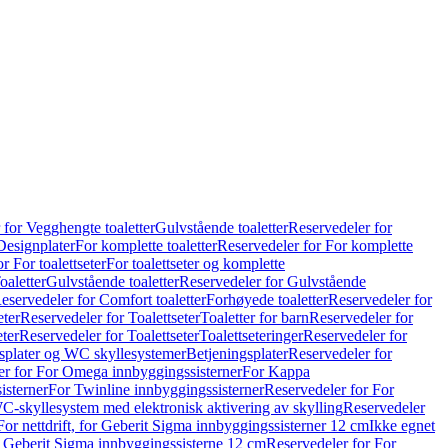
 for Vegghengte toaletter
Gulvstående toaletter
Reservedeler for
Designplater
For komplette toaletter
Reservedeler for For komplette
r For toalettseter
For toalettseter og komplette
oaletter
Gulvstående toaletter
Reservedeler for Gulvstående
eservedeler for Comfort toaletter
Forhøyede toaletter
Reservedeler for
eter
Reservedeler for Toalettseter
Toaletter for barn
Reservedeler for
eter
Reservedeler for Toalettseter
Toalettseteringer
Reservedeler for
splater og WC skyllesystemer
Betjeningsplater
Reservedeler for
er for For Omega innbyggingssisterner
For Kappa
isterner
For Twinline innbyggingssisterner
Reservedeler for For
C-skyllesystem med elektronisk aktivering av skylling
Reservedeler
For nettdrift, for Geberit Sigma innbyggingssisterner 12 cm
Ikke egnet
for Geberit Sigma innbyggingssisterne 12 cm
Reservedeler for For