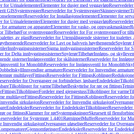
r for Urinalelementer
Elementer for dusjer med veggavløp
Reservedeler
rit GIS
Systemvegger
Reservedeler for Systemvegger
Skinnesystemer
Ti
jonselementer
Reservedeler for Installasjonselementer
Elementer for serv
r for Urinalelementer
Elementer for dusjer med veggavløp
Reservedeler
 for armaturer og apparater
Elementer for vaske- og oppvaskmaskiner
R
or Tilbehør
For systemvegger
Reservedeler for For systemvegger
For til
aletter, av plast
Reservedeler for Utenpåliggende sisterner for toaletter, 
høythengende
Reservedeler for Lavt og halvveis høythengende
Spylerør 
tiler
Innbyggingssisterner
Sigma innbyggingssisterner
Reservedeler for 
er for Delta innbyggingssisterner
Spylerør
Tilbehør
Innløps- og skylleven
gende sisterner
Innløpsventiler for skålsisterner
Reservedeler for Innløpsve
løpsventil for Monolith
Reservedeler for Innløpsventil for Monolith
Skyl
Dobbeltskyll
Innvendige armaturer
Reservedeler for Innvendige armature
temrør multilayer
Fittings
Reservedeler for Fittings
Koblinger
Reduksjone
eservedeler for Overganger og forbindelser, løsbare
Endedeksler
Tilkobl
sbare
Tilkoblinger for varme
Tilbehør
Beskyttelse for rør og fittings
Tetnin
r
Fittings
Tilkoblinger
Fordeler med gjengestuss
Tilkoblinger for varme
Ti
me multilayer
Fittings
Reservedeler for Fittings
Koblinger
Reservedeler f
Innvendig sirkulasjon
Reservedeler for Innvendig sirkulasjon
Overganger
bare
Endedeksler
Reservedeler for Endedeksler
Tilkoblinger
Reservedeler 
rør og fittings
Klammer for rør
Systempakninger
Skruesett til flensforbin
eservedeler for Systemrør 1.4401
Rørnippel
Muffer
Reservedeler for Mu
r Innvendig sirkulasjon
Overganger uløselige
Reservedeler for Overgang
Kompensatorer
Gjennomføringer
Endedeksler
Reservedeler for Endedeksl