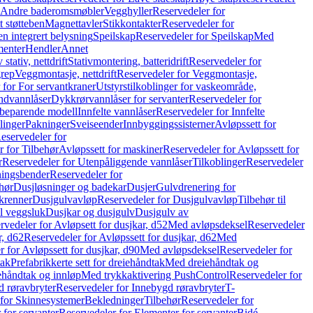
r Andre baderomsmøbler
Vegghyller
Reservedeler for
t støtteben
Magnettavler
Stikkontakter
Reservedeler for
n integrert belysning
Speilskap
Reservedeler for Speilskap
Med
menter
Hendler
Annet
tativ, nettdrift
Stativmontering, batteridrift
Reservedeler for
grep
Veggmontasje, nettdrift
Reservedeler for Veggmontasje,
 for For servantkraner
Utstyrstilkoblinger for vaskeområde,
ndvannlåser
Dykkrørvannlåser for servanter
Reservedeler for
ssbeparende modell
Innfelte vannlåser
Reservedeler for Innfelte
linger
Pakninger
Sveiseender
Innbyggingssisterner
Avløpssett for
eservedeler for
r for Tilbehør
Avløpssett for maskiner
Reservedeler for Avløpssett for
r
Reservedeler for Utenpåliggende vannlåser
Tilkoblinger
Reservedeler
tningsbender
Reservedeler for
hør
Dusjløsninger og badekar
Dusjer
Gulvdrenering for
ukrenner
Dusjgulvavløp
Reservedeler for Dusjgulvavløp
Tilbehør til
il veggsluk
Dusjkar og dusjgulv
Dusjgulv av
rvedeler for Avløpsett for dusjkar, d52
Med avløpsdeksel
Reservedeler
r, d62
Reservedeler for Avløpssett for dusjkar, d62
Med
 for Avløpssett for dusjkar, d90
Med avløpsdeksel
Reservedeler for
tak
Prefabrikkerte sett for dreiehåndtak
Med dreiehåndtak og
iehåndtak og innløp
Med trykkaktivering PushControl
Reservedeler for
 røravbryter
Reservedeler for Innebygd røravbryter
T-
 for Skinnesystemer
Bekledninger
Tilbehør
Reservedeler for
 for servanter
Reservedeler for Elementer for servanter
Bidé-