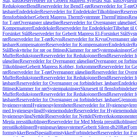
Stål, gass
Reservedeler for Geberit Mapress Syrefast Stål, gass
Systemr
Reduksjoner
Bend
Reservedeler for Bend
T-rør
Reservedeler for T-rør
O
løsbare
Endedeksler
Reservedeler for Endedeksler
Tilkoblinger
Reserved
flensforbindelser
Geberit Mapress Therm
Systemrør Therm
Fittings
Rese
for T-rør
Overganger uløselige
Reservedeler for Overganger uløselige
O
Kompensatorer
Endedeksler
Reservedeler for Endedeksler
Tilbehør til
Forsinket Stål
Reservedeler for Geberit Mapress El-Forsinket Stål
Syst
rør
Reservedeler for T-rør
Kryss
Reservedeler for Kryss
Overganger ulø
løsbare
Kompensatorer
Reservedeler for Kompensatorer
Endedeksler
Re
Stål
Beskyttelse for rør og fittings
Klammer for rør
Systempakninger
Ge
Muffer
Reduksjoner
Reservedeler for Reduksjoner
Bend
Reservedeler 
uløselige
Reservedeler for Overganger uløselige
Overganger og forbind
Tilkoblinger
Geberit Mapress Kobber, forkrommet
Reservedeler for G
rør
Reservedeler for T-rør
Overganger uløselige
Reservedeler for Overg
Muffer
Reduksjoner
Reservedeler for Reduksjoner
Bend
Reservedeler 
løsbare
Reservedeler for Overganger og forbindelser, løsbare
Endedeks
fittings
Klammer for rør
Systempakninger
Skruesett til flensforbindelser
Muffer
Reduksjoner
Reservedeler for Reduksjoner
Bend
Reservedeler 
løsbare
Reservedeler for Overganger og forbindelser, løsbare
Gjennomf
hygienesystem
Hygienespylerenheter
Reservedeler for Hygienespylere
med hygienespyling
Hygienemoduler
Reservedeler for Hygienemodul
hygienespyling
Nettdel
Reservedeler for Nettdel
Nettverkskomponenter
Mepla presstilkoblinger
Reservedeler for Med Mepla presstilkoblinger
presstilkoblinger
Bygningsavløpssystemer
Geberit Silent-db20
Rør
Form
formstykker
Bend
Spesialformstykker
Forbindelser
Reservedeler for For