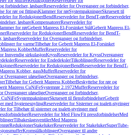
ler for Muffer
Reduksjoner
Reservedeler for
g forbindelser, løsbare
Reservedeler for Overganger og forbindelser,
se for rør og fittings
Klammer for rør
Systempakninger
Skruesett til
edeler for Reduksjoner
Bend
Reservedeler for Bend
T-rør
Reservedeler
indelser, løsbare
Kompensatorer
Reservedeler for
lammer for rør
Geberit Mapress El-Forsinket Stål
Geberit Mapress El-
ner
Reservedeler for Reduksjoner
Bend
Reservedeler for Bend
T-
, løsbare
Reservedeler for Overganger og forbindelser,
oblinger for varme
Tilbehør for Geberit Mapress El-Forsinket
t Mapress Kobber
Muffer
Reservedeler for
or Innvendig sirkulasjon
Kryss
Reservedeler for Kryss
Overganger
deksler
Reservedeler for Endedeksler
Tilkoblinger
Reservedeler for
ksjoner
Reservedeler for Reduksjoner
Bend
Reservedeler for Bend
T-
 Mapress Kobber, gass
Muffer
Reservedeler for
or Overganger uløselige
Overganger og forbindelser,
ger
Tilbehør for Geberit Mapress Kobber
Beskyttelse for rør og
berit Mapress CuNiFe
Systemrør 2.1972
Muffer
Reservedeler for
or Overganger uløselige
Overganger og forbindelser,
ss CuNiFe
Systempakninger
Skruesett til flensforbindelser
Geberit
nger med hygienespyling
Reservedeler for Sisterner og toalett-styringer
er for Tilbehør til sisterner og toalett-styringer med
essforbindelser
Reservedeler for Med FlowFit pressforbindelser
Med
blinger
Tilbakeslagsventiler
Med Mapress
enrør
Reduksjoner
Stakeluker
Reservedeler for Stakeluker
SuperTube-
nsjonsmuffer
Kromstålkoblinger
Overganger til andre