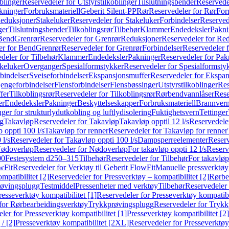
blinger
Reservedeler for Utstyrstilkoblinger
Tilslutningsbender
Reservedel
kninger
Forbruksmateriell
Geberit Silent-PP
Rør
Reservedeler for Rør
For
Reduksjoner
Stakeluker
Reservedeler for Stakeluker
Forbindelser
Reserved
ger
Tilslutningsbender
Tilkoblingsrør
Tilbehør
Klammer
Endedeksler
Pakni
 Bend
Grenrør
Reservedeler for Grenrør
Reduksjoner
Reservedeler for Re
er for Bend
Grenrør
Reservedeler for Grenrør
Forbindelser
Reservedeler f
deler for Tilbehør
Klammer
Endedeksler
Pakninger
Reservedeler for Pak
akeluker
Overganger
Spesialformstykker
Reservedeler for Spesialformsty
bindelser
Sveiseforbindelser
Ekspansjonsmuffer
Reservedeler for Ekspa
jengeforbindelser
Flensforbindelser
Flensbøssinger
Utstyrstilkoblinger
Res
fer
Tilkoblingsrør
Reservedeler for Tilkoblingsrør
Rørbendvannlåser
Rese
er
Endedeksler
Pakninger
Beskyttelseskapper
Forbruksmateriell
Brannvern,
nger for strukturlydutkobling og luftlydisolering
Fuktighetsvern
Tettinger
ng
Takavløp
Reservedeler for Takavløp
Takavløp opptil 12 l/s
Reservedeler
 oppti 100 l/s
Takavløp for renner
Reservedeler for Takavløp for renner
 l/s
Reservedeler for Takavløp oppti 100 l/s
Dampsperreelementer
Reserv
ødoverløp
Reservedeler for Nødoverløp
For takavløp oppti 12 l/s
Reserve
00
Festesystem d250–315
Tilbehør
Reservedeler for Tilbehør
For takavløp
wFit
Reservedeler for Verktøy til Geberit FlowFit
Manuelle pressverktøy
mpatibilitet [2]
Reservedeler for Pressverktøy – kompatibilitet [2]
Rørbe
røvingsplugg
Testmiddel
Pressenheter med verktøy
Tilbehør
Reservedeler 
resseverktøy kompatibilitet [1]
Reservedeler for Presseverktøy kompatibil
for Rørbearbeidingsverktøy
Trykkprøvingsplugg
Reservedeler for Tryk
ler for Presseverktøy kompatibilitet [1]
Presseverktøy kompatibilitet [2]
/ [2]
Presseverktøy kompatibilitet [2XL]
Reservedeler for Presseverktøy