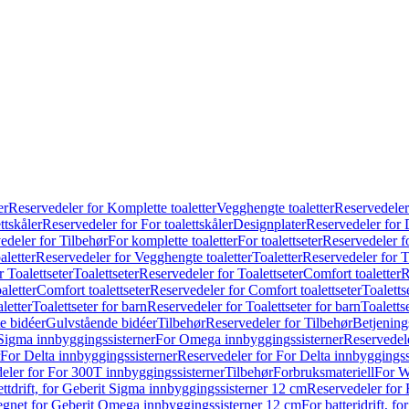
er
Reservedeler for Komplette toaletter
Vegghengte toaletter
Reservedeler
ttskåler
Reservedeler for For toalettskåler
Designplater
Reservedeler for 
edeler for Tilbehør
For komplette toaletter
For toalettseter
Reservedeler fo
aletter
Reservedeler for Vegghengte toaletter
Toaletter
Reservedeler for T
 Toalettseter
Toalettseter
Reservedeler for Toalettseter
Comfort toaletter
R
aletter
Comfort toalettseter
Reservedeler for Comfort toalettseter
Toaletts
letter
Toalettseter for barn
Reservedeler for Toalettseter for barn
Toaletts
e bidéer
Gulvstående bidéer
Tilbehør
Reservedeler for Tilbehør
Betjening
Sigma innbyggingssisterner
For Omega innbyggingssisterner
Reservedel
For Delta innbyggingssisterner
Reservedeler for For Delta innbyggingss
eler for For 300T innbyggingssisterner
Tilbehør
Forbruksmateriell
For W
ettdrift, for Geberit Sigma innbyggingssisterner 12 cm
Reservedeler for 
 egnet for Geberit Omega innbyggingssisterner 12 cm
For batteridrift, 