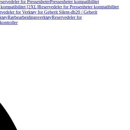
servedeler for Pressenheter
Pressenheter kompatibilitet
 kompatibilitet [2XL]
Reservedeler for Pressenheter kompatibilitet
vedeler for Verktøy for Geberit Silent-db20 / Geberit
rktøy
Rørbearbeidingsverktøy
Reservedeler for
kontroller