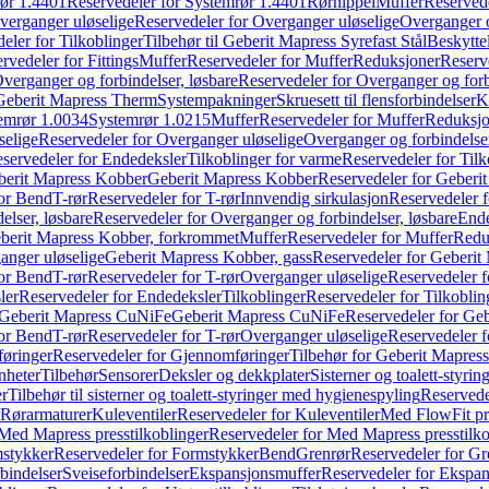
ør 1.4401
Reservedeler for Systemrør 1.4401
Rørnippel
Muffer
Reservede
verganger uløselige
Reservedeler for Overganger uløselige
Overganger o
eler for Tilkoblinger
Tilbehør til Geberit Mapress Syrefast Stål
Beskyttel
rvedeler for Fittings
Muffer
Reservedeler for Muffer
Reduksjoner
Reserv
verganger og forbindelser, løsbare
Reservedeler for Overganger og forb
 Geberit Mapress Therm
Systempakninger
Skruesett til flensforbindelser
K
emrør 1.0034
Systemrør 1.0215
Muffer
Reservedeler for Muffer
Reduksjo
selige
Reservedeler for Overganger uløselige
Overganger og forbindelser
servedeler for Endedeksler
Tilkoblinger for varme
Reservedeler for Tilk
berit Mapress Kobber
Geberit Mapress Kobber
Reservedeler for Geberi
for Bend
T-rør
Reservedeler for T-rør
Innvendig sirkulasjon
Reservedeler f
elser, løsbare
Reservedeler for Overganger og forbindelser, løsbare
Ende
eberit Mapress Kobber, forkrommet
Muffer
Reservedeler for Muffer
Redu
anger uløselige
Geberit Mapress Kobber, gass
Reservedeler for Geberit
for Bend
T-rør
Reservedeler for T-rør
Overganger uløselige
Reservedeler f
ler
Reservedeler for Endedeksler
Tilkoblinger
Reservedeler for Tilkoblin
Geberit Mapress CuNiFe
Geberit Mapress CuNiFe
Reservedeler for Ge
for Bend
T-rør
Reservedeler for T-rør
Overganger uløselige
Reservedeler f
øringer
Reservedeler for Gjennomføringer
Tilbehør for Geberit Mapre
nheter
Tilbehør
Sensorer
Deksler og dekkplater
Sisterner og toalett-styri
er
Tilbehør til sisterner og toalett-styringer med hygienespyling
Reservedel
Rørarmaturer
Kuleventiler
Reservedeler for Kuleventiler
Med FlowFit pr
Med Mapress presstilkoblinger
Reservedeler for Med Mapress presstilko
stykker
Reservedeler for Formstykker
Bend
Grenrør
Reservedeler for Gr
bindelser
Sveiseforbindelser
Ekspansjonsmuffer
Reservedeler for Ekspa