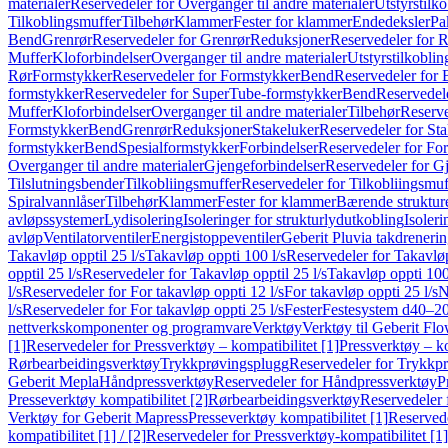
materialer
Reservedeler for Overganger til andre materialer
Utstyrstilko
Tilkoblingsmuffer
Tilbehør
Klammer
Fester for klammer
Endedeksler
Pa
Bend
Grenrør
Reservedeler for Grenrør
Reduksjoner
Reservedeler for 
Muffer
Kloforbindelser
Overganger til andre materialer
Utstyrstilkoblin
Rør
Formstykker
Reservedeler for Formstykker
Bend
Reservedeler for
formstykker
Reservedeler for SuperTube-formstykker
Bend
Reservedel
Muffer
Kloforbindelser
Overganger til andre materialer
Tilbehør
Reserve
Formstykker
Bend
Grenrør
Reduksjoner
Stakeluker
Reservedeler for St
formstykker
Bend
Spesialformstykker
Forbindelser
Reservedeler for For
Overganger til andre materialer
Gjengeforbindelser
Reservedeler for G
Tilslutningsbender
Tilkobliingsmuffer
Reservedeler for Tilkobliingsmuf
Spiralvannlåser
Tilbehør
Klammer
Fester for klammer
Bærende struktur
avløpssystemer
Lydisolering
Isoleringer for strukturlydutkobling
Isoleri
avløp
Ventilatorventiler
Energistoppeventiler
Geberit Pluvia takdreneri
Takavløp opptil 25 l/s
Takavløp oppti 100 l/s
Reservedeler for Takavløp
opptil 25 l/s
Reservedeler for Takavløp opptil 25 l/s
Takavløp oppti 100
l/s
Reservedeler for For takavløp oppti 12 l/s
For takavløp oppti 25 l/s
N
l/s
Reservedeler for For takavløp oppti 25 l/s
Fester
Festesystem d40–2
nettverkskomponenter og programvare
Verktøy
Verktøy til Geberit Flo
[1]
Reservedeler for Pressverktøy – kompatibilitet [1]
Pressverktøy – ko
Rørbearbeidingsverktøy
Trykkprøvingsplugg
Reservedeler for Trykkp
Geberit Mepla
Håndpressverktøy
Reservedeler for Håndpressverktøy
P
Presseverktøy kompatibilitet [2]
Rørbearbeidingsverktøy
Reservedeler 
Verktøy for Geberit Mapress
Presseverktøy kompatibilitet [1]
Reservede
kompatibilitet [1] / [2]
Reservedeler for Pressverktøy-kompatibilitet [1] 