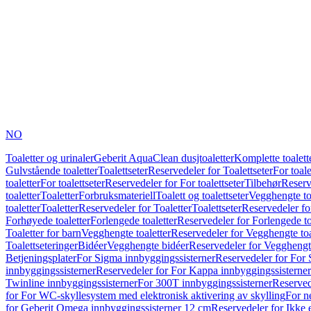
NO
Toaletter og urinaler
Geberit AquaClean dusjtoaletter
Komplette toalett
Gulvstående toaletter
Toalettseter
Reservedeler for Toalettseter
For toale
toaletter
For toalettseter
Reservedeler for For toalettseter
Tilbehør
Reserv
toaletter
Toaletter
Forbruksmateriell
Toalett og toalettseter
Vegghengte to
toaletter
Toaletter
Reservedeler for Toaletter
Toalettseter
Reservedeler for
Forhøyede toaletter
Forlengede toaletter
Reservedeler for Forlengede to
Toaletter for barn
Vegghengte toaletter
Reservedeler for Vegghengte toa
Toalettseteringer
Bidéer
Vegghengte bidéer
Reservedeler for Vegghengt
Betjeningsplater
For Sigma innbyggingssisterner
Reservedeler for For 
innbyggingssisterner
Reservedeler for For Kappa innbyggingssisterner
Twinline innbyggingssisterner
For 300T innbyggingssisterner
Reserved
for For WC-skyllesystem med elektronisk aktivering av skylling
For n
for Geberit Omega innbyggingssisterner 12 cm
Reservedeler for Ikke