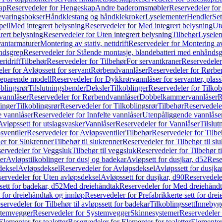
ap
Reservedeler for Hengeskap
Andre baderomsmøbler
Reservedeler fo
evaringsbokser
Håndklestang og håndklekroker
Lyselementer
Hendler
Set
peil
Med integrert belysning
Reservedeler for Med integrert belysning
Ute
rert belysning
Reservedeler for Uten integrert belysning
Tilbehør
Lysele
vantarmaturer
Montering av stativ, nettdrift
Reservedeler for Montering av s
åndsgrep
Reservedeler for Stående montasje, blandebatteri med enhånds
ridrift
Tilbehør
Reservedeler for Tilbehør
For servantkraner
Reservedeler
ler for Avløpssett for servant
Rørbendvannlåser
Reservedeler for Rørbe
beparende modell
Reservedeler for Dykkrørvannlåser for servanter, pla
blingsrør
Tilslutningsbender
Deksler
Tilkoblinger
Reservedeler for Tilkob
vannlåser
Reservedeler for Rørbendvannlåser
Dobbelkammervannlåser
R
linger
Tilkoblingsrør
Reservedeler for Tilkoblingsrør
Tilbehør
Reservedele
e vannlåser
Reservedeler for Innfelte vannlåser
Utenpåliggende vannlåse
Avløpssett for utslagsvasker
Vannlåser
Reservedeler for Vannlåser
Tilslu
sventiler
Reservedeler for Avløpsventiler
Tilbehør
Reservedeler for Tilbe
er for Slukrenner
Tilbehør til slukrenner
Reservedeler for Tilbehør til sl
ervedeler for Veggsluk
Tilbehør til veggsluk
Reservedeler for Tilbehør t
er
Avløpstilkoblinger for dusj og badekar
Avløpsett for dusjkar, d52
Rese
deksel
Avløpsdeksel
Reservedeler for Avløpsdeksel
Avløpssett for dusjka
ervedeler for Uten avløpsdeksel
Avløpssett for dusjkar, d90
Reservedeler
ett for badekar, d52
Med dreiehåndtak
Reservedeler for Med dreiehånd
t for dreiehåndtak og innløp
Reservedeler for Prefabrikkerte sett for dre
servedeler for Tilbehør til avløpssett for badekar
Tilkoblingssett
Innebygd
temvegger
Reservedeler for Systemvegger
Skinnesystemer
Reservedeler
Elementer for toaletter
Reservedeler for Elementer for toaletter
Elementer