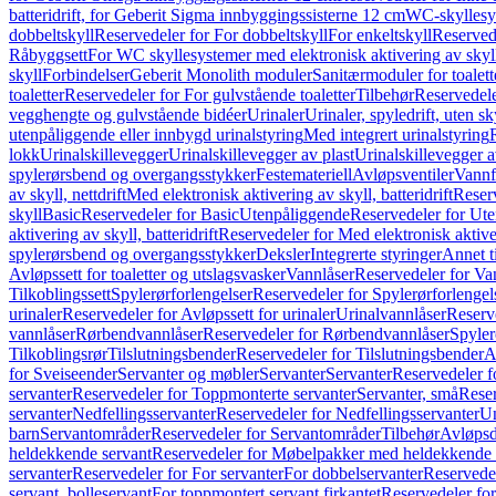
batteridrift, for Geberit Sigma innbyggingssisterne 12 cm
WC-skyllesys
dobbeltskyll
Reservedeler for For dobbeltskyll
For enkeltskyll
Reservede
Råbyggsett
For WC skyllesystemer med elektronisk aktivering av skyl
skyll
Forbindelser
Geberit Monolith moduler
Sanitærmoduler for toalett
toaletter
Reservedeler for For gulvstående toaletter
Tilbehør
Reservedele
vegghengte og gulvstående bidéer
Urinaler
Urinaler, spyledrift, uten s
utenpåliggende eller innbygd urinalstyring
Med integrert urinalstyring
lokk
Urinalskillevegger
Urinalskillevegger av plast
Urinalskillevegger a
spylerørsbend og overgangsstykker
Festemateriell
Avløpsventiler
Vannf
av skyll, nettdrift
Med elektronisk aktivering av skyll, batteridrift
Reserv
skyll
Basic
Reservedeler for Basic
Utenpåliggende
Reservedeler for Ut
aktivering av skyll, batteridrift
Reservedeler for Med elektronisk aktiveri
spylerørsbend og overgangsstykker
Deksler
Integrerte styringer
Annet t
Avløpssett for toaletter og utslagsvasker
Vannlåser
Reservedeler for Va
Tilkoblingssett
Spylerørforlengelser
Reservedeler for Spylerørforlengel
urinaler
Reservedeler for Avløpssett for urinaler
Urinalvannlåser
Reserv
vannlåser
Rørbendvannlåser
Reservedeler for Rørbendvannlåser
Spyler
Tilkoblingsrør
Tilslutningsbender
Reservedeler for Tilslutningsbender
A
for Sveiseender
Servanter og møbler
Servanter
Servanter
Reservedeler f
servanter
Reservedeler for Toppmonterte servanter
Servanter, små
Reser
servanter
Nedfellingsservanter
Reservedeler for Nedfellingsservanter
Un
barn
Servantområder
Reservedeler for Servantområder
Tilbehør
Avløpsd
heldekkende servant
Reservedeler for Møbelpakker med heldekkende 
servanter
Reservedeler for For servanter
For dobbelservanter
Reservedel
servant, bolleservant
For toppmontert servant firkantet
Reservedeler for